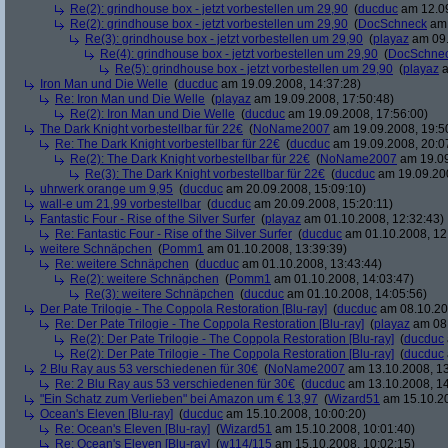
Re(2): grindhouse box - jetzt vorbestellen um 29,90
(
ducduc
am 12.09
Re(2): grindhouse box - jetzt vorbestellen um 29,90
(
DocSchneck
am 
Re(3): grindhouse box - jetzt vorbestellen um 29,90
(
playaz
am 09.
Re(4): grindhouse box - jetzt vorbestellen um 29,90
(
DocSchne
Re(5): grindhouse box - jetzt vorbestellen um 29,90
(
playaz
a
Iron Man und Die Welle
(
ducduc
am 19.09.2008, 14:37:28)
Re: Iron Man und Die Welle
(
playaz
am 19.09.2008, 17:50:48)
Re(2): Iron Man und Die Welle
(
ducduc
am 19.09.2008, 17:56:00)
The Dark Knight vorbestellbar für 22€
(
NoName2007
am 19.09.2008, 19:5
Re: The Dark Knight vorbestellbar für 22€
(
ducduc
am 19.09.2008, 20:0
Re(2): The Dark Knight vorbestellbar für 22€
(
NoName2007
am 19.09
Re(3): The Dark Knight vorbestellbar für 22€
(
ducduc
am 19.09.200
uhrwerk orange um 9,95
(
ducduc
am 20.09.2008, 15:09:10)
wall-e um 21,99 vorbestellbar
(
ducduc
am 20.09.2008, 15:20:11)
Fantastic Four - Rise of the Silver Surfer
(
playaz
am 01.10.2008, 12:32:43)
Re: Fantastic Four - Rise of the Silver Surfer
(
ducduc
am 01.10.2008, 12
weitere Schnäpchen
(
Pomm1
am 01.10.2008, 13:39:39)
Re: weitere Schnäpchen
(
ducduc
am 01.10.2008, 13:43:44)
Re(2): weitere Schnäpchen
(
Pomm1
am 01.10.2008, 14:03:47)
Re(3): weitere Schnäpchen
(
ducduc
am 01.10.2008, 14:05:56)
Der Pate Trilogie - The Coppola Restoration [Blu-ray]
(
ducduc
am 08.10.20
Re: Der Pate Trilogie - The Coppola Restoration [Blu-ray]
(
playaz
am 08.
Re(2): Der Pate Trilogie - The Coppola Restoration [Blu-ray]
(
ducduc
Re(2): Der Pate Trilogie - The Coppola Restoration [Blu-ray]
(
ducduc
2 Blu Ray aus 53 verschiedenen für 30€
(
NoName2007
am 13.10.2008, 13
Re: 2 Blu Ray aus 53 verschiedenen für 30€
(
ducduc
am 13.10.2008, 14
"Ein Schatz zum Verlieben" bei Amazon um € 13,97
(
Wizard51
am 15.10.20
Ocean's Eleven [Blu-ray]
(
ducduc
am 15.10.2008, 10:00:20)
Re: Ocean's Eleven [Blu-ray]
(
Wizard51
am 15.10.2008, 10:01:40)
Re: Ocean's Eleven [Blu-ray]
(
w114/115
am 15.10.2008, 10:02:15)