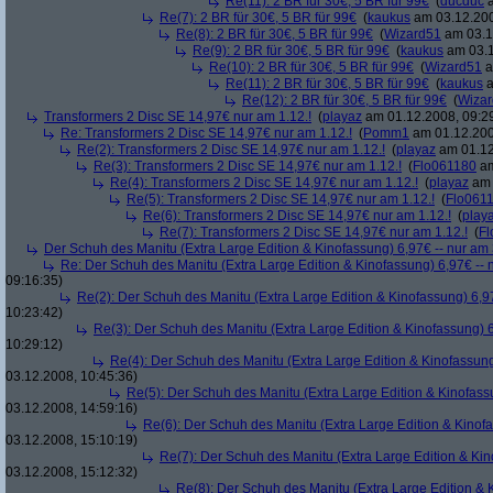
Re(11): 2 BR für 30€, 5 BR für 99€
(
ducduc
a
Re(7): 2 BR für 30€, 5 BR für 99€
(
kaukus
am 03.12.200
Re(8): 2 BR für 30€, 5 BR für 99€
(
Wizard51
am 03.1
Re(9): 2 BR für 30€, 5 BR für 99€
(
kaukus
am 03.1
Re(10): 2 BR für 30€, 5 BR für 99€
(
Wizard51
a
Re(11): 2 BR für 30€, 5 BR für 99€
(
kaukus
a
Re(12): 2 BR für 30€, 5 BR für 99€
(
Wiza
Transformers 2 Disc SE 14,97€ nur am 1.12.!
(
playaz
am 01.12.2008, 09:2
Re: Transformers 2 Disc SE 14,97€ nur am 1.12.!
(
Pomm1
am 01.12.200
Re(2): Transformers 2 Disc SE 14,97€ nur am 1.12.!
(
playaz
am 01.12
Re(3): Transformers 2 Disc SE 14,97€ nur am 1.12.!
(
Flo061180
am
Re(4): Transformers 2 Disc SE 14,97€ nur am 1.12.!
(
playaz
am 
Re(5): Transformers 2 Disc SE 14,97€ nur am 1.12.!
(
Flo061
Re(6): Transformers 2 Disc SE 14,97€ nur am 1.12.!
(
play
Re(7): Transformers 2 Disc SE 14,97€ nur am 1.12.!
(
Fl
Der Schuh des Manitu (Extra Large Edition & Kinofassung) 6,97€ -- nur am
Re: Der Schuh des Manitu (Extra Large Edition & Kinofassung) 6,97€ -- 
09:16:35)
Re(2): Der Schuh des Manitu (Extra Large Edition & Kinofassung) 6,9
10:23:42)
Re(3): Der Schuh des Manitu (Extra Large Edition & Kinofassung) 6
10:29:12)
Re(4): Der Schuh des Manitu (Extra Large Edition & Kinofassung
03.12.2008, 10:45:36)
Re(5): Der Schuh des Manitu (Extra Large Edition & Kinofass
03.12.2008, 14:59:16)
Re(6): Der Schuh des Manitu (Extra Large Edition & Kinofa
03.12.2008, 15:10:19)
Re(7): Der Schuh des Manitu (Extra Large Edition & Kin
03.12.2008, 15:12:32)
Re(8): Der Schuh des Manitu (Extra Large Edition & 