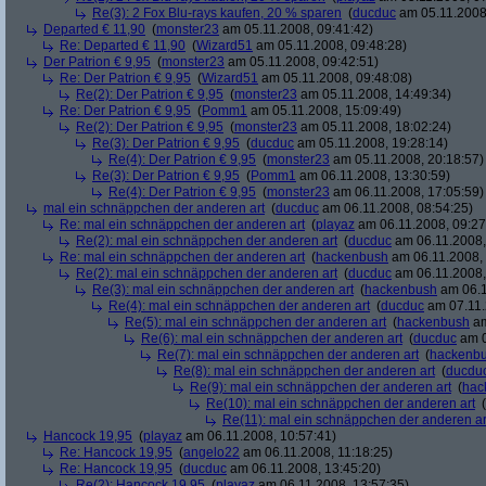
Re(3): 2 Fox Blu-rays kaufen, 20 % sparen
(
ducduc
am 05.11.2008,
Departed € 11,90
(
monster23
am 05.11.2008, 09:41:42)
Re: Departed € 11,90
(
Wizard51
am 05.11.2008, 09:48:28)
Der Patrion € 9,95
(
monster23
am 05.11.2008, 09:42:51)
Re: Der Patrion € 9,95
(
Wizard51
am 05.11.2008, 09:48:08)
Re(2): Der Patrion € 9,95
(
monster23
am 05.11.2008, 14:49:34)
Re: Der Patrion € 9,95
(
Pomm1
am 05.11.2008, 15:09:49)
Re(2): Der Patrion € 9,95
(
monster23
am 05.11.2008, 18:02:24)
Re(3): Der Patrion € 9,95
(
ducduc
am 05.11.2008, 19:28:14)
Re(4): Der Patrion € 9,95
(
monster23
am 05.11.2008, 20:18:57)
Re(3): Der Patrion € 9,95
(
Pomm1
am 06.11.2008, 13:30:59)
Re(4): Der Patrion € 9,95
(
monster23
am 06.11.2008, 17:05:59)
mal ein schnäppchen der anderen art
(
ducduc
am 06.11.2008, 08:54:25)
Re: mal ein schnäppchen der anderen art
(
playaz
am 06.11.2008, 09:27
Re(2): mal ein schnäppchen der anderen art
(
ducduc
am 06.11.2008,
Re: mal ein schnäppchen der anderen art
(
hackenbush
am 06.11.2008, 
Re(2): mal ein schnäppchen der anderen art
(
ducduc
am 06.11.2008,
Re(3): mal ein schnäppchen der anderen art
(
hackenbush
am 06.1
Re(4): mal ein schnäppchen der anderen art
(
ducduc
am 07.11.
Re(5): mal ein schnäppchen der anderen art
(
hackenbush
am
Re(6): mal ein schnäppchen der anderen art
(
ducduc
am 0
Re(7): mal ein schnäppchen der anderen art
(
hackenb
Re(8): mal ein schnäppchen der anderen art
(
ducdu
Re(9): mal ein schnäppchen der anderen art
(
hac
Re(10): mal ein schnäppchen der anderen art
(
Re(11): mal ein schnäppchen der anderen ar
Hancock 19,95
(
playaz
am 06.11.2008, 10:57:41)
Re: Hancock 19,95
(
angelo22
am 06.11.2008, 11:18:25)
Re: Hancock 19,95
(
ducduc
am 06.11.2008, 13:45:20)
Re(2): Hancock 19,95
(
playaz
am 06.11.2008, 13:57:35)