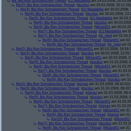
Re: Blu Ray Schnäppchen Thread
(
DJ Mastakilla
am 29.03.2008, 20:03:08
Re(2): Blu Ray Schnäppchen Thread
(
ducduc
am 29.03.2008, 20:11:26)
Re(3): Blu Ray Schnäppchen Thread
(
DJ Mastakilla
am 30.03.2008, 
Re(4): Blu Ray Schnäppchen Thread
(
ducduc
am 30.03.2008, 13:
Re(5): Blu Ray Schnäppchen Thread
(
DJ Mastakilla
am 30.03.2
Re(6): Blu Ray Schnäppchen Thread
(
ducduc
am 30.03.2008
Re(6): Blu Ray Schnäppchen Thread
(
Wizard51
am 30.03.20
Re(7): Blu Ray Schnäppchen Thread
(
DJ Mastakilla
am 30
Re(7): Blu Ray Schnäppchen Thread
(
dr_med
am 02.04.2
Re(8): Blu Ray Schnäppchen Thread
(
Wizard51
am 02.
Re(9): Blu Ray Schnäppchen Thread
(
dr_med
am 02
Re(2): Blu Ray Schnäppchen Thread
(
Wizard51
am 30.03.2008, 19:59:
Re(3): Blu Ray Schnäppchen Thread
(
ducduc
am 30.03.2008, 22:05:
Re(4): Blu Ray Schnäppchen Thread
(
Wizard51
am 30.03.2008, 2
Re(5): Blu Ray Schnäppchen Thread
(
ducduc
am 31.03.2008, 0
Re(6): Blu Ray Schnäppchen Thread
(
Wizard51
am 31.03.20
Re(7): Blu Ray Schnäppchen Thread
(
ducduc
am 31.03.20
Re(8): Blu Ray Schnäppchen Thread
(
Wizard51
am 31.
Re(9): Blu Ray Schnäppchen Thread
(
ducduc
am 31.
Re(2): Blu Ray Schnäppchen Thread
(
playaz
am 31.03.2008, 08:42:02)
Re(3): Blu Ray Schnäppchen Thread
(
ducduc
am 31.03.2008, 08:45:
Re(4): Blu Ray Schnäppchen Thread
(
playaz
am 31.03.2008, 08:4
Re(5): Blu Ray Schnäppchen Thread
(
ducduc
am 31.03.2008, 0
Re(6): Blu Ray Schnäppchen Thread
(
Wizard51
am 31.03.20
Re(7): Blu Ray Schnäppchen Thread
(
playaz
am 31.03.20
Re(8): Blu Ray Schnäppchen Thread
(
Wizard51
am 31.
Re(9): Blu Ray Schnäppchen Thread
(
playaz
am 31.
Re(10): Blu Ray Schnäppchen Thread
(
Wizard51
Re(7): Blu Ray Schnäppchen Thread
(
ducduc
am 31.03.20
Re(8): Blu Ray Schnäppchen Thread
(
Wizard51
am 31.