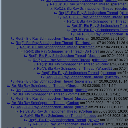
Re(9): Blu Ray Schnäppchen Thread
(
ducduc
am 30.
Re(10): Blu Ray Schnäppchen Thread
(
piiceman
Re(11): Blu Ray Schnäppchen Thread
(
ducduc
Re(12): Blu Ray Schnäppchen Thread
(
piic
Re(13): Blu Ray Schnäppchen Thread
(
d
Re(14): Blu Ray Schnäppchen Thread
Re(15): Blu Ray Schnäppchen Thre
Re(15): Blu Ray Schnäppchen Thre
Re(16): Blu Ray Schnäppchen T
Re(2): Blu Ray Schnäppchen Thread
(
Mohy
am 29.03.2008, 22:51:56)
Re(2): Blu Ray Schnäppchen Thread
(
Da Horstl
am 07.04.2008, 11:26:4
Re(3): Blu Ray Schnäppchen Thread
(
piiceman
am 07.04.2008, 12:1
Re(4): Blu Ray Schnäppchen Thread
(
Da Horstl
am 07.04.2008, 1
Re(5): Blu Ray Schnäppchen Thread
(
ducduc
am 07.04.2008, 1
Re(6): Blu Ray Schnäppchen Thread
(
piiceman
am 07.04.200
Re(7): Blu Ray Schnäppchen Thread
(
ducduc
am 07.04.20
Re(7): Blu Ray Schnäppchen Thread
(
Wizard51
am 07.04.
Re(8): Blu Ray Schnäppchen Thread
(
piiceman
am 07.0
Re(9): Blu Ray Schnäppchen Thread
(
Wizard51
am 0
Re(2): Blu Ray Schnäppchen Thread
(
monster23
am 20.09.2008, 16:14
Re: Blu Ray Schnäppchen Thread
(
Qbus
am 29.03.2008, 15:41:54)
Re(2): Blu Ray Schnäppchen Thread
(
ducduc
am 29.03.2008, 19:05:28
Re: Blu Ray Schnäppchen Thread
(
Pomm1
am 29.03.2008, 16:27:41)
Re(2): Blu Ray Schnäppchen Thread
(
ducduc
am 29.03.2008, 19:06:56
Re: Blu Ray Schnäppchen Thread
(
Corban
am 29.03.2008, 17:14:27)
Re(2): Blu Ray Schnäppchen Thread
(
ducduc
am 29.03.2008, 19:06:11)
Re(3): Blu Ray Schnäppchen Thread
(
Corban
am 30.03.2008, 19:00:
Re(4): Blu Ray Schnäppchen Thread
(
ducduc
am 30.03.2008, 19:
Re(5): Blu Ray Schnäppchen Thread
(
playaz
am 31.03.2008, 0
Re(6): Blu Ray Schnäppchen Thread
(
ducduc
am 31.03.2008