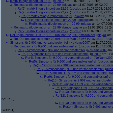
matrix trilogie import um 22,99
(
ducduc
am 10.07.2008, 17:17:18)
Re: matrix trilogie import um 22,99
(
playaz
am 11.07.2008, 08:02:20)
Re(2): matrix trilogie import um 22,99
(
ducduc
am 11.07.2008, 08:05:
Re(2): matrix trilogie import um 22,99
(
ducduc
am 11.07.2008, 22:26:
Re(3): matrix trilogie import um 22,99
(
playaz
am 14.07.2008, 07:5
Re(4): matrix trilogie import um 22,99
(
ducduc
am 14.07.2008, 1
Re(5): matrix trilogie import um 22,99
(
playaz
am 14.07.2008,
Re: matrix trilogie import um 22,99
(
bruce_wayne
am 12.07.2008, 18:24
Re(2): matrix trilogie import um 22,99
(
ducduc
am 13.07.2008, 00:21:
Der unglaubliche Hulk 22,99€ + Iron Man 22,95€ [Amazon.de]
(
playaz
am 1
Re: Der unglaubliche Hulk 22,99€ + Iron Man 22,95€ [Amazon.de]
(
duc
Simpsons für 9,90€ und versandkostenfrei
(
NoName2007
am 11.07.2008, 
Re: Simpsons für 9,90€ und versandkostenfrei
(
ducduc
am 11.07.2008, 
Re(2): Simpsons für 9,90€ und versandkostenfrei
(
NoName2007
am 1
Re(3): Simpsons für 9,90€ und versandkostenfrei
(
ducduc
am 11.0
Re(4): Simpsons für 9,90€ und versandkostenfrei
(
NoName200
Re(5): Simpsons für 9,90€ und versandkostenfrei
(
ducduc
am
Re(6): Simpsons für 9,90€ und versandkostenfrei
(
NoNam
Re(7): Simpsons für 9,90€ und versandkostenfrei
(
ducd
Re(8): Simpsons für 9,90€ und versandkostenfrei
(
N
Re(9): Simpsons für 9,90€ und versandkostenfrei
Re(10): Simpsons für 9,90€ und versandkostenf
Re(11): Simpsons für 9,90€ und versandkost
Re(12): Simpsons für 9,90€ und versandko
Re(13): Simpsons für 9,90€ und versan
Re(12): Simpsons für 9,90€ und versandko
22:51:53)
Re(13): Simpsons für 9,90€ und versan
Re(14): Simpsons für 9,90€ und ver
14:43:31)