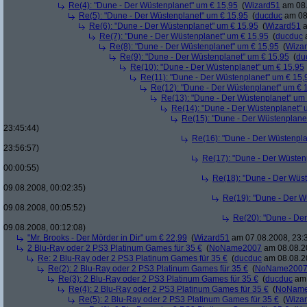
Re(4): "Dune - Der Wüstenplanet" um € 15,95
(
Wizard51
am 08.
Re(5): "Dune - Der Wüstenplanet" um € 15,95
(
ducduc
am 08.
Re(6): "Dune - Der Wüstenplanet" um € 15,95
(
Wizard51
a
Re(7): "Dune - Der Wüstenplanet" um € 15,95
(
ducduc
a
Re(8): "Dune - Der Wüstenplanet" um € 15,95
(
Wiza
Re(9): "Dune - Der Wüstenplanet" um € 15,95
(
du
Re(10): "Dune - Der Wüstenplanet" um € 15,95
Re(11): "Dune - Der Wüstenplanet" um € 15,
Re(12): "Dune - Der Wüstenplanet" um € 
Re(13): "Dune - Der Wüstenplanet" um
Re(14): "Dune - Der Wüstenplanet" 
Re(15): "Dune - Der Wüstenplane
23:45:44)
Re(16): "Dune - Der Wüstenpla
23:56:57)
Re(17): "Dune - Der Wüsten
00:00:55)
Re(18): "Dune - Der Wüs
09.08.2008, 00:02:35)
Re(19): "Dune - Der W
09.08.2008, 00:05:52)
Re(20): "Dune - De
09.08.2008, 00:12:08)
"Mr. Brooks - Der Mörder in Dir" um € 22,99
(
Wizard51
am 07.08.2008, 23:
2 Blu-Ray oder 2 PS3 Platinum Games für 35 €
(
NoName2007
am 08.08.20
Re: 2 Blu-Ray oder 2 PS3 Platinum Games für 35 €
(
ducduc
am 08.08.20
Re(2): 2 Blu-Ray oder 2 PS3 Platinum Games für 35 €
(
NoName200
Re(3): 2 Blu-Ray oder 2 PS3 Platinum Games für 35 €
(
ducduc
am 
Re(4): 2 Blu-Ray oder 2 PS3 Platinum Games für 35 €
(
NoNam
Re(5): 2 Blu-Ray oder 2 PS3 Platinum Games für 35 €
(
Wiza