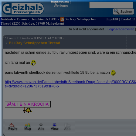
Impressum
|
Werbung
Geizhals
»
Forum
»
Heimkino & DVD
»
Blu Ray Schnäppchen
Top-100
|
Fresh-100
Thread (2255 Beiträge, 59768 Mal gelesen)
Du bist nicht angemeldet. [
Login/Registrieren
]
^
Forum
Heimkino & DVD
#
4711019
Blu Ray Schnäppchen Thread
nachdem ja schon einige auf blu ray umgestiegen sind, wäre ja ein schnäppche
ich fang mal an
pans labyrinth steelbook derzeit um wohlfeile 19,95 bei amazon
http:/
/
www.amazon.de/
Pans-Labyrinth-Steelbook-Doug-Jones/
dp/
B000RG1G5K
s=dvd&
qid=1206737519&
sr=8-5