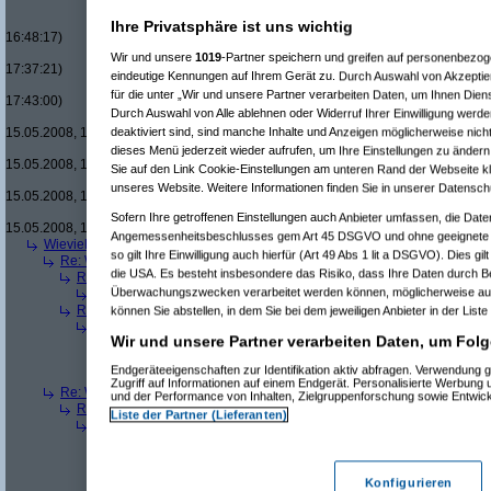
Re(16): Men in Black um £12.33
Re(17): Men in Black um £12
Ihre Privatsphäre ist uns wichtig
16:48:17)
Re(18): Men in Black um 
Wir und unsere
1019
-Partner speichern und greifen auf personenbezo
17:37:21)
eindeutige Kennungen auf Ihrem Gerät zu. Durch Auswahl von Akzeptier
Re(19): Men in Black u
für die unter „Wir und unsere Partner verarbeiten Daten, um Ihnen Dien
17:43:00)
Durch Auswahl von Alle ablehnen oder Widerruf Ihrer Einwilligung werde
Re(20): Men in Blac
deaktiviert sind, sind manche Inhalte und Anzeigen möglicherweise nicht
15.05.2008, 17:46:13)
Re(21): Men in B
dieses Menü jederzeit wieder aufrufen, um Ihre Einstellungen zu ändern 
15.05.2008, 17:49:46)
Sie auf den Link Cookie-Einstellungen am unteren Rand der Webseite kli
Re(22): Men in
unseres Website. Weitere Informationen finden Sie in unserer Datensch
15.05.2008, 18:07:18)
Re(23): Men
Sofern Ihre getroffenen Einstellungen auch Anbieter umfassen, die Daten
15.05.2008, 18:13:17)
Angemessenheitsbeschlusses gem Art 45 DSGVO und ohne geeignete G
Wieviele blus/hd-dvds habt ihr schon?
(
brösl
am 15.05.2008, 18:06:08)
so gilt Ihre Einwilligung auch hierfür (Art 49 Abs 1 lit a DSGVO). Dies gi
Re: Wieviele blus/hd-dvds habt ihr schon?
(
ducduc
am 15.05.2008, 18:0
die USA. Es besteht insbesondere das Risiko, dass Ihre Daten durch B
Re(2): Wieviele blus/hd-dvds habt ihr schon?
(
brösl
am 15.05.2008, 1
Überwachungszwecken verarbeitet werden können, möglicherweise auc
Re(3): Wieviele blus/hd-dvds habt ihr schon?
(
ducduc
am 15.05.20
Re(2): Wieviele blus/hd-dvds habt ihr schon?
(
hackenbush
am 15.05.
können Sie abstellen, in dem Sie bei dem jeweiligen Anbieter in der Liste
Re(3): Wieviele blus/hd-dvds habt ihr schon?
(
ducduc
am 16.05.20
Wir und unsere Partner verarbeiten Daten, um Folg
Re(4): Wieviele blus/hd-dvds habt ihr schon?
(
hackenbush
am 1
Re(5): Wieviele blus/hd-dvds habt ihr schon?
(
ducduc
am 16.
Endgeräteeigenschaften zur Identifikation aktiv abfragen. Verwendung 
Re(6): Wieviele blus/hd-dvds habt ihr schon?
(
hackenbus
Zugriff auf Informationen auf einem Endgerät. Personalisierte Werbung
Re: Wieviele blus/hd-dvds habt ihr schon?
(
"without"
am 15.05.2008, 18
und der Performance von Inhalten, Zielgruppenforschung sowie Entwic
Re(2): Wieviele blus/hd-dvds habt ihr schon?
(
ducduc
am 15.05.2008,
Liste der Partner (Lieferanten)
Re(3): Wieviele blus/hd-dvds habt ihr schon?
(
"without"
am 15.05.2
Re(4): Wieviele blus/hd-dvds habt ihr schon?
(
ducduc
am 15.05.
Re(5): Wieviele blus/hd-dvds habt ihr schon?
(
"without"
am 15
Re(6): Wieviele blus/hd-dvds habt ihr schon?
(
ducduc
am 1
Konfigurieren