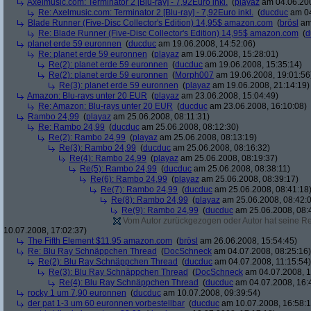
Axelmusic.com: Terminator 2 [Blu-ray] - 7,92Euro inkl.
(
playaz
am 04.06.200
Re: Axelmusic.com: Terminator 2 [Blu-ray] - 7,92Euro inkl.
(
ducduc
am 04
Blade Runner (Five-Disc Collector's Edition) 14,95$ amazon.com
(
brösl
am 
Re: Blade Runner (Five-Disc Collector's Edition) 14,95$ amazon.com
(
d
planet erde 59 euronnen
(
ducduc
am 19.06.2008, 14:52:06)
Re: planet erde 59 euronnen
(
playaz
am 19.06.2008, 15:28:01)
Re(2): planet erde 59 euronnen
(
ducduc
am 19.06.2008, 15:35:14)
Re(2): planet erde 59 euronnen
(
Morph007
am 19.06.2008, 19:01:56
Re(3): planet erde 59 euronnen
(
playaz
am 19.06.2008, 21:14:19)
Amazon: Blu-rays unter 20 EUR
(
playaz
am 23.06.2008, 15:04:49)
Re: Amazon: Blu-rays unter 20 EUR
(
ducduc
am 23.06.2008, 16:10:08)
Rambo 24,99
(
playaz
am 25.06.2008, 08:11:31)
Re: Rambo 24,99
(
ducduc
am 25.06.2008, 08:12:30)
Re(2): Rambo 24,99
(
playaz
am 25.06.2008, 08:13:19)
Re(3): Rambo 24,99
(
ducduc
am 25.06.2008, 08:16:32)
Re(4): Rambo 24,99
(
playaz
am 25.06.2008, 08:19:37)
Re(5): Rambo 24,99
(
ducduc
am 25.06.2008, 08:38:11)
Re(6): Rambo 24,99
(
playaz
am 25.06.2008, 08:39:17)
Re(7): Rambo 24,99
(
ducduc
am 25.06.2008, 08:41:18
Re(8): Rambo 24,99
(
playaz
am 25.06.2008, 08:42:
Re(9): Rambo 24,99
(
ducduc
am 25.06.2008, 08:
Vom Autor zurückgezogen oder Autor hat seine Regi
10.07.2008, 17:02:37)
The Fifth Element $11.95 amazon.com
(
brösl
am 26.06.2008, 15:54:45)
Re: Blu Ray Schnäppchen Thread
(
DocSchneck
am 04.07.2008, 08:25:16)
Re(2): Blu Ray Schnäppchen Thread
(
ducduc
am 04.07.2008, 11:15:54)
Re(3): Blu Ray Schnäppchen Thread
(
DocSchneck
am 04.07.2008, 1
Re(4): Blu Ray Schnäppchen Thread
(
ducduc
am 04.07.2008, 16:
rocky 1 um 7,90 euronnen
(
ducduc
am 10.07.2008, 09:39:54)
der pat 1-3 um 60 euronnen vorbestellbar
(
ducduc
am 10.07.2008, 16:58:1