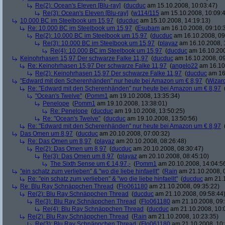
Re(2): Ocean's Eleven [Blu-ray]
(
ducduc
am 15.10.2008, 10:03:47)
Re(3): Ocean's Eleven [Blu-ray]
(
w114/115
am 15.10.2008, 10:09:
10.000 BC im Steelbook um 15,97
(
ducduc
am 15.10.2008, 14:19:13)
Re: 10.000 BC im Steelbook um 15,97
(
Esubam
am 16.10.2008, 09:10:
Re(2): 10.000 BC im Steelbook um 15,97
(
ducduc
am 16.10.2008, 09
Re(3): 10.000 BC im Steelbook um 15,97
(
playaz
am 16.10.2008, 
Re(4): 10.000 BC im Steelbook um 15,97
(
ducduc
am 16.10.200
Keinohrhasen 15,97 Der schwarze Falke 11,97
(
ducduc
am 16.10.2008, 09
Re: Keinohrhasen 15,97 Der schwarze Falke 11,97
(
angelo22
am 16.10.
Re(2): Keinohrhasen 15,97 Der schwarze Falke 11,97
(
ducduc
am 16.
"Edward mit den Scherenhänden" nur heute bei Amazon um € 8,97
(
Wizar
Re: "Edward mit den Scherenhänden" nur heute bei Amazon um € 8,97
"Ocean's Twelve"
(
Pomm1
am 19.10.2008, 13:35:34)
Penelope
(
Pomm1
am 19.10.2008, 13:38:01)
Re: Penelope
(
ducduc
am 19.10.2008, 13:50:25)
Re: "Ocean's Twelve"
(
ducduc
am 19.10.2008, 13:50:56)
Re: "Edward mit den Scherenhänden" nur heute bei Amazon um € 8,97
Das Omen um 8,97
(
ducduc
am 20.10.2008, 07:00:32)
Re: Das Omen um 8,97
(
playaz
am 20.10.2008, 08:26:48)
Re(2): Das Omen um 8,97
(
ducduc
am 20.10.2008, 08:30:47)
Re(3): Das Omen um 8,97
(
playaz
am 20.10.2008, 08:45:10)
The Sixth Sense um € 14,97,-
(
Pomm1
am 20.10.2008, 14:04:5
"ein schatz zum verlieben" & "wo die liebe hinfaellt"
(
Rain
am 21.10.2008, 
Re: "ein schatz zum verlieben" & "wo die liebe hinfaellt"
(
ducduc
am 21.1
Re: Blu Ray Schnäppchen Thread
(
Flo061180
am 21.10.2008, 09:35:22)
Re(2): Blu Ray Schnäppchen Thread
(
ducduc
am 21.10.2008, 09:58:44
Re(3): Blu Ray Schnäppchen Thread
(
Flo061180
am 21.10.2008, 09:
Re(4): Blu Ray Schnäppchen Thread
(
ducduc
am 21.10.2008, 10:
Re(2): Blu Ray Schnäppchen Thread
(
Rain
am 21.10.2008, 10:23:35)
Re(3): Blu Ray Schnäppchen Thread
(
Flo061180
am 21.10.2008, 10: