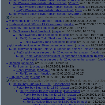
Re: Wieviele blus/hd-dvds habt ihr schon?
(
Pomm1
am 16.05.2008, 18:
Re(2): Wieviele blus/hd-dvds habt ihr schon?
(
ducduc
am 16.05.2008,
Re(2): Wieviele blus/hd-dvds habt ihr schon?
(
brösl
am 16.05.2008, 1
Re: Wieviele blus/hd-dvds habt ihr schon?
(
Wizard51
am 28.05.2008, 09
Vom Autor zurückgezogen oder Autor hat seine Registrierung nicht bestätig
v for vendetta um 17,48 euronnen
(
ducduc
am 16.05.2008, 15:29:06)
Underworld und 300, um 19,95 euronnen
(
ducduc
am 21.05.2008, 14:28:3
Sweeney Todd Steelbook
(
ducduc
am 26.05.2008, 14:41:44)
Re: Sweeney Todd Steelbook
(
playaz
am 30.05.2008, 10:42:45)
Re(2): Sweeney Todd Steelbook
(
ducduc
am 30.05.2008, 10:47:28)
Re(3): Sweeney Todd Steelbook
(
playaz
am 30.05.2008, 11:29:46
Re(4): Sweeney Todd Steelbook
(
ducduc
am 30.05.2008, 11:44
gibt wieder einiges unter 20 euronnen bei amazon
(
ducduc
am 28.05.2008,
Re: gibt wieder einiges unter 20 euronnen bei amazon
(
playaz
am 30.05
Re(2): gibt wieder einiges unter 20 euronnen bei amazon
(
ducduc
am
Re(3): gibt wieder einiges unter 20 euronnen bei amazon
(
playaz
a
Re(4): gibt wieder einiges unter 20 euronnen bei amazon
(
ducd
Ironman
(
angelo22
am 30.05.2008, 13:48:06)
Re: Ironman
(
ducduc
am 30.05.2008, 16:10:33)
Re(2): Ironman
(
angelo22
am 30.05.2008, 16:58:23)
Re(3): Ironman
(
ducduc
am 30.05.2008, 17:09:29)
Dirty Harry Box
(
ducduc
am 30.05.2008, 16:28:18)
Vom Autor zurückgezogen oder Autor hat seine Registrierung nicht bestätig
Re: Hellboy Blue-ray für 13.8€
(
DocSchneck
am 03.06.2008, 14:28:13)
Re(2): Hellboy Blue-ray für 13.8€
(
playaz
am 03.06.2008, 14:29:03)
Re(3): Hellboy Blue-ray für 13.8€
(
DocSchneck
am 03.06.2008, 14
Re(4): Hellboy Blue-ray für 13.8€
(
playaz
am 03.06.2008, 14:53
Re(4): Hellboy Blue-ray für 13.8€
(
playaz
am 03.06.2008, 14:59
Re(5): Hellboy Blue-ray für 13.8€
(
DocSchneck
am 04.06.200