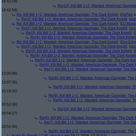
16:42:18)
Re(10): Kill Bill 1+2, Wanted, American Gangste
16:42:59)
Re: Kill Bill 1+2, Wanted, American Gangster, The Dark Knight
(
OoPee
a
Re(2): Kill Bill 1+2, Wanted, American Gangster, The Dark Knight
(
du
Re: Kill Bill 1+2, Wanted, American Gangster, The Dark Knight
(
DJ Masta
Re(2): Kill Bill 1+2, Wanted, American Gangster, The Dark Knight
(
du
Re(3): Kill Bill 1+2, Wanted, American Gangster, The Dark Knight
(
Re(4): Kill Bill 1+2, Wanted, American Gangster, The Dark Knigh
Re: Kill Bill 1+2, Wanted, American Gangster, The Dark Knight
(
DocSchn
Re(2): Kill Bill 1+2, Wanted, American Gangster, The Dark Knight
(
du
Re(3): Kill Bill 1+2, Wanted, American Gangster, The Dark Knight
(
Re(4): Kill Bill 1+2, Wanted, American Gangster, The Dark Knigh
Re(5): Kill Bill 1+2, Wanted, American Gangster, The Dark Kni
Re(6): Kill Bill 1+2, Wanted, American Gangster, The Dark 
Re(7): Kill Bill 1+2, Wanted, American Gangster, The Da
13:00:06)
Re(8): Kill Bill 1+2, Wanted, American Gangster, The
13:07:35)
Re(9): Kill Bill 1+2, Wanted, American Gangster, T
15:19:32)
Re(8): Kill Bill 1+2, Wanted, American Gangster, The
Re(9): Kill Bill 1+2, Wanted, American Gangster, T
20:53:36)
Re(10): Kill Bill 1+2, Wanted, American Gangste
20:54:27)
Re(6): Kill Bill 1+2, Wanted, American Gangster, The Dark 
Re(7): Kill Bill 1+2, Wanted, American Gangster, The Da
20:54:30)
Re(8): Kill Bill 1+2, Wanted, American Gangster, The
Kung Fu Panda 17,95
(
ducduc
am 19.11.2008, 10:30:52)