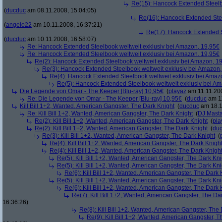
Re(15): Hancock Extended Steelb
(
ducduc
am 08.11.2008, 15:04:05)
Re(16): Hancock Extended Stee
(
angelo22
am 10.11.2008, 16:37:21)
Re(17): Hancock Extended S
(
ducduc
am 10.11.2008, 16:58:07)
Re: Hancock Extended Steelbook weltweit exklusiv bei Amazon, 19,95€
Re: Hancock Extended Steelbook weltweit exklusiv bei Amazon, 19,95€
Re(2): Hancock Extended Steelbook weltweit exklusiv bei Amazon, 1
Re(3): Hancock Extended Steelbook weltweit exklusiv bei Amazon,
Re(4): Hancock Extended Steelbook weltweit exklusiv bei Amaz
Re(5): Hancock Extended Steelbook weltweit exklusiv bei A
Die Legende von Omar - The Keeper [Blu-ray] 10,95€
(
playaz
am 11.11.200
Re: Die Legende von Omar - The Keeper [Blu-ray] 10,95€
(
ducduc
am 11
Kill Bill 1+2, Wanted, American Gangster, The Dark Knight
(
ducduc
am 18.1
Re: Kill Bill 1+2, Wanted, American Gangster, The Dark Knight
(
DJ Masta
Re(2): Kill Bill 1+2, Wanted, American Gangster, The Dark Knight
(
pla
Re(2): Kill Bill 1+2, Wanted, American Gangster, The Dark Knight
(
du
Re(3): Kill Bill 1+2, Wanted, American Gangster, The Dark Knight
(
Re(4): Kill Bill 1+2, Wanted, American Gangster, The Dark Knigh
Re(4): Kill Bill 1+2, Wanted, American Gangster, The Dark Knigh
Re(5): Kill Bill 1+2, Wanted, American Gangster, The Dark Kni
Re(5): Kill Bill 1+2, Wanted, American Gangster, The Dark Kni
Re(6): Kill Bill 1+2, Wanted, American Gangster, The Dark 
Re(5): Kill Bill 1+2, Wanted, American Gangster, The Dark Kni
Re(6): Kill Bill 1+2, Wanted, American Gangster, The Dark 
Re(7): Kill Bill 1+2, Wanted, American Gangster, The Da
16:36:26)
Re(8): Kill Bill 1+2, Wanted, American Gangster, The
Re(9): Kill Bill 1+2, Wanted, American Gangster, T