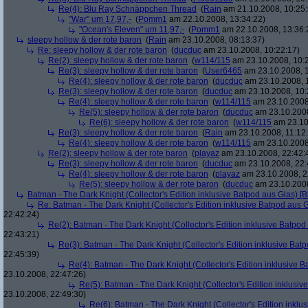
Re(4): Blu Ray Schnäppchen Thread
(
Rain
am 21.10.2008, 10:25:
"War" um 17,97,-
(
Pomm1
am 22.10.2008, 13:34:22)
"Ocean's Eleven" um 11,97,-
(
Pomm1
am 22.10.2008, 13:36:
sleepy hollow & der rote baron
(
Rain
am 23.10.2008, 08:13:37)
Re: sleepy hollow & der rote baron
(
ducduc
am 23.10.2008, 10:22:17)
Re(2): sleepy hollow & der rote baron
(
w114/115
am 23.10.2008, 10:
Re(3): sleepy hollow & der rote baron
(
User6465
am 23.10.2008, 1
Re(4): sleepy hollow & der rote baron
(
ducduc
am 23.10.2008, 
Re(3): sleepy hollow & der rote baron
(
ducduc
am 23.10.2008, 10:
Re(4): sleepy hollow & der rote baron
(
w114/115
am 23.10.2008
Re(5): sleepy hollow & der rote baron
(
ducduc
am 23.10.2008
Re(6): sleepy hollow & der rote baron
(
w114/115
am 23.10
Re(3): sleepy hollow & der rote baron
(
Rain
am 23.10.2008, 11:12
Re(4): sleepy hollow & der rote baron
(
w114/115
am 23.10.2008,
Re(2): sleepy hollow & der rote baron
(
playaz
am 23.10.2008, 22:42:
Re(3): sleepy hollow & der rote baron
(
ducduc
am 23.10.2008, 22:
Re(4): sleepy hollow & der rote baron
(
playaz
am 23.10.2008, 2
Re(5): sleepy hollow & der rote baron
(
ducduc
am 23.10.2008
Batman - The Dark Knight (Collector's Edition inklusive Batpod aus Glas) [B
Re: Batman - The Dark Knight (Collector's Edition inklusive Batpod aus G
22:42:24)
Re(2): Batman - The Dark Knight (Collector's Edition inklusive Batpod 
22:43:21)
Re(3): Batman - The Dark Knight (Collector's Edition inklusive Batp
22:45:39)
Re(4): Batman - The Dark Knight (Collector's Edition inklusive B
23.10.2008, 22:47:26)
Re(5): Batman - The Dark Knight (Collector's Edition inklusive
23.10.2008, 22:49:30)
Re(6): Batman - The Dark Knight (Collector's Edition inklus