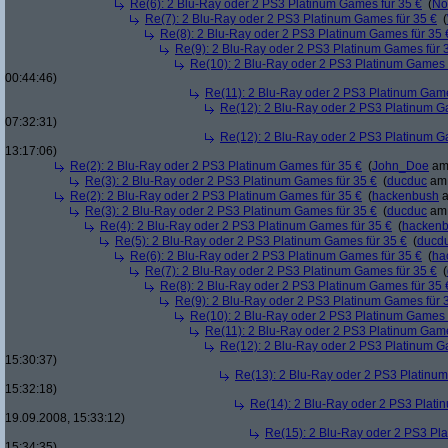
Re(6): 2 Blu-Ray oder 2 PS3 Platinum Games für 35 €
(
No
Re(7): 2 Blu-Ray oder 2 PS3 Platinum Games für 35 €
(
Re(8): 2 Blu-Ray oder 2 PS3 Platinum Games für 35 
Re(9): 2 Blu-Ray oder 2 PS3 Platinum Games für 
Re(10): 2 Blu-Ray oder 2 PS3 Platinum Games 
00:44:46)
Re(11): 2 Blu-Ray oder 2 PS3 Platinum Game
Re(12): 2 Blu-Ray oder 2 PS3 Platinum G
07:32:31)
Re(12): 2 Blu-Ray oder 2 PS3 Platinum G
13:17:06)
Re(2): 2 Blu-Ray oder 2 PS3 Platinum Games für 35 €
(
John_Doe
am 
Re(3): 2 Blu-Ray oder 2 PS3 Platinum Games für 35 €
(
ducduc
am 
Re(2): 2 Blu-Ray oder 2 PS3 Platinum Games für 35 €
(
hackenbush
a
Re(3): 2 Blu-Ray oder 2 PS3 Platinum Games für 35 €
(
ducduc
am 
Re(4): 2 Blu-Ray oder 2 PS3 Platinum Games für 35 €
(
hacken
Re(5): 2 Blu-Ray oder 2 PS3 Platinum Games für 35 €
(
ducd
Re(6): 2 Blu-Ray oder 2 PS3 Platinum Games für 35 €
(
ha
Re(7): 2 Blu-Ray oder 2 PS3 Platinum Games für 35 €
(
Re(8): 2 Blu-Ray oder 2 PS3 Platinum Games für 35 
Re(9): 2 Blu-Ray oder 2 PS3 Platinum Games für 
Re(10): 2 Blu-Ray oder 2 PS3 Platinum Games 
Re(11): 2 Blu-Ray oder 2 PS3 Platinum Game
Re(12): 2 Blu-Ray oder 2 PS3 Platinum G
15:30:37)
Re(13): 2 Blu-Ray oder 2 PS3 Platinum
15:32:18)
Re(14): 2 Blu-Ray oder 2 PS3 Plati
19.09.2008, 15:33:12)
Re(15): 2 Blu-Ray oder 2 PS3 Pl
15:34:35)