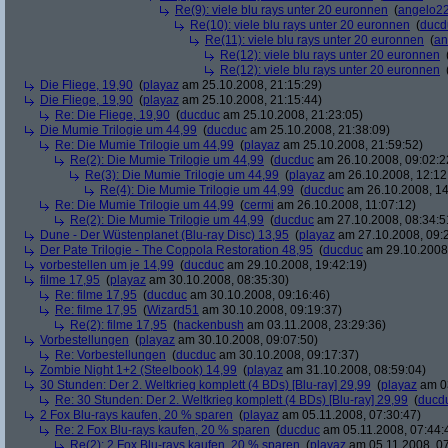
Re(9): viele blu rays unter 20 euronnen
(
angelo2
Re(10): viele blu rays unter 20 euronnen
(
ducd
Re(11): viele blu rays unter 20 euronnen
(
an
Re(12): viele blu rays unter 20 euronnen
Re(12): viele blu rays unter 20 euronnen
Die Fliege, 19,90
(
playaz
am 25.10.2008, 21:15:29)
Die Fliege, 19,90
(
playaz
am 25.10.2008, 21:15:44)
Re: Die Fliege, 19,90
(
ducduc
am 25.10.2008, 21:23:05)
Die Mumie Trilogie um 44,99
(
ducduc
am 25.10.2008, 21:38:09)
Re: Die Mumie Trilogie um 44,99
(
playaz
am 25.10.2008, 21:59:52)
Re(2): Die Mumie Trilogie um 44,99
(
ducduc
am 26.10.2008, 09:02:2
Re(3): Die Mumie Trilogie um 44,99
(
playaz
am 26.10.2008, 12:12
Re(4): Die Mumie Trilogie um 44,99
(
ducduc
am 26.10.2008, 14
Re: Die Mumie Trilogie um 44,99
(
cermi
am 26.10.2008, 11:07:12)
Re(2): Die Mumie Trilogie um 44,99
(
ducduc
am 27.10.2008, 08:34:5
Dune - Der Wüstenplanet (Blu-ray Disc) 13,95
(
playaz
am 27.10.2008, 09:
Der Pate Trilogie - The Coppola Restoration 48,95
(
ducduc
am 29.10.2008,
vorbestellen um je 14,99
(
ducduc
am 29.10.2008, 19:42:19)
filme 17,95
(
playaz
am 30.10.2008, 08:35:30)
Re: filme 17,95
(
ducduc
am 30.10.2008, 09:16:46)
Re: filme 17,95
(
Wizard51
am 30.10.2008, 09:19:37)
Re(2): filme 17,95
(
hackenbush
am 03.11.2008, 23:29:36)
Vorbestellungen
(
playaz
am 30.10.2008, 09:07:50)
Re: Vorbestellungen
(
ducduc
am 30.10.2008, 09:17:37)
Zombie Night 1+2 (Steelbook) 14,99
(
playaz
am 31.10.2008, 08:59:04)
30 Stunden: Der 2. Weltkrieg komplett (4 BDs) [Blu-ray] 29,99
(
playaz
am 03
Re: 30 Stunden: Der 2. Weltkrieg komplett (4 BDs) [Blu-ray] 29,99
(
ducd
2 Fox Blu-rays kaufen, 20 % sparen
(
playaz
am 05.11.2008, 07:30:47)
Re: 2 Fox Blu-rays kaufen, 20 % sparen
(
ducduc
am 05.11.2008, 07:44:
Re(2): 2 Fox Blu-rays kaufen, 20 % sparen
(
playaz
am 05.11.2008, 07