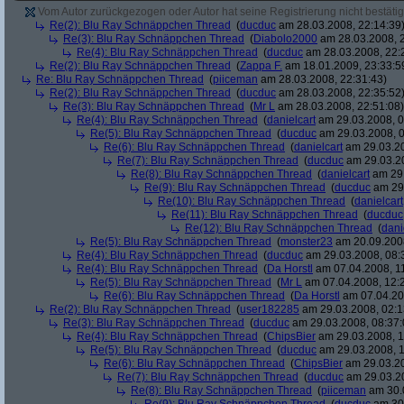
Vom Autor zurückgezogen oder Autor hat seine Registrierung nicht bestätig
Re(2): Blu Ray Schnäppchen Thread
(
ducduc
am 28.03.2008, 22:14:39
Re(3): Blu Ray Schnäppchen Thread
(
Diabolo2000
am 28.03.2008, 2
Re(4): Blu Ray Schnäppchen Thread
(
ducduc
am 28.03.2008, 22:
Re(2): Blu Ray Schnäppchen Thread
(
Zappa F.
am 18.01.2009, 23:33:5
Re: Blu Ray Schnäppchen Thread
(
piiceman
am 28.03.2008, 22:31:43)
Re(2): Blu Ray Schnäppchen Thread
(
ducduc
am 28.03.2008, 22:35:52
Re(3): Blu Ray Schnäppchen Thread
(
Mr L
am 28.03.2008, 22:51:08)
Re(4): Blu Ray Schnäppchen Thread
(
danielcart
am 29.03.2008, 0
Re(5): Blu Ray Schnäppchen Thread
(
ducduc
am 29.03.2008, 0
Re(6): Blu Ray Schnäppchen Thread
(
danielcart
am 29.03.20
Re(7): Blu Ray Schnäppchen Thread
(
ducduc
am 29.03.20
Re(8): Blu Ray Schnäppchen Thread
(
danielcart
am 29.
Re(9): Blu Ray Schnäppchen Thread
(
ducduc
am 29.
Re(10): Blu Ray Schnäppchen Thread
(
danielcart
Re(11): Blu Ray Schnäppchen Thread
(
ducduc
Re(12): Blu Ray Schnäppchen Thread
(
dani
Re(5): Blu Ray Schnäppchen Thread
(
monster23
am 20.09.2008
Re(4): Blu Ray Schnäppchen Thread
(
ducduc
am 29.03.2008, 08:
Re(4): Blu Ray Schnäppchen Thread
(
Da Horstl
am 07.04.2008, 11
Re(5): Blu Ray Schnäppchen Thread
(
Mr L
am 07.04.2008, 12:
Re(6): Blu Ray Schnäppchen Thread
(
Da Horstl
am 07.04.20
Re(2): Blu Ray Schnäppchen Thread
(
user182285
am 29.03.2008, 02:1
Re(3): Blu Ray Schnäppchen Thread
(
ducduc
am 29.03.2008, 08:37:
Re(4): Blu Ray Schnäppchen Thread
(
ChipsBier
am 29.03.2008, 1
Re(5): Blu Ray Schnäppchen Thread
(
ducduc
am 29.03.2008, 1
Re(6): Blu Ray Schnäppchen Thread
(
ChipsBier
am 29.03.20
Re(7): Blu Ray Schnäppchen Thread
(
ducduc
am 29.03.20
Re(8): Blu Ray Schnäppchen Thread
(
piiceman
am 30.0