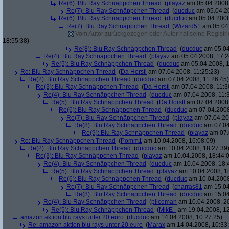
Re(6): Blu Ray Schnäppchen Thread
(
playaz
am 05.04.2008,
Re(7): Blu Ray Schnäppchen Thread
(
ducduc
am 05.04.20
Re(6): Blu Ray Schnäppchen Thread
(
ducduc
am 05.04.2008
Re(7): Blu Ray Schnäppchen Thread
(
Wizard51
am 05.04.
Vom Autor zurückgezogen oder Autor hat seine Registrie
18:55:38)
Re(8): Blu Ray Schnäppchen Thread
(
ducduc
am 05.04
Re(4): Blu Ray Schnäppchen Thread
(
playaz
am 05.04.2008, 17:2
Re(5): Blu Ray Schnäppchen Thread
(
ducduc
am 05.04.2008, 1
Re: Blu Ray Schnäppchen Thread
(
Da Horstl
am 07.04.2008, 11:25:23)
Re(2): Blu Ray Schnäppchen Thread
(
ducduc
am 07.04.2008, 11:26:45)
Re(3): Blu Ray Schnäppchen Thread
(
Da Horstl
am 07.04.2008, 11:3
Re(4): Blu Ray Schnäppchen Thread
(
ducduc
am 07.04.2008, 11:
Re(5): Blu Ray Schnäppchen Thread
(
Da Horstl
am 07.04.2008,
Re(6): Blu Ray Schnäppchen Thread
(
ducduc
am 07.04.2008
Re(7): Blu Ray Schnäppchen Thread
(
playaz
am 07.04.200
Re(8): Blu Ray Schnäppchen Thread
(
ducduc
am 07.04
Re(9): Blu Ray Schnäppchen Thread
(
playaz
am 07.
Re: Blu Ray Schnäppchen Thread
(
Pomm1
am 10.04.2008, 16:08:09)
Re(2): Blu Ray Schnäppchen Thread
(
ducduc
am 10.04.2008, 18:27:39
Re(3): Blu Ray Schnäppchen Thread
(
playaz
am 10.04.2008, 18:44:
Re(4): Blu Ray Schnäppchen Thread
(
ducduc
am 10.04.2008, 18:
Re(5): Blu Ray Schnäppchen Thread
(
playaz
am 10.04.2008, 1
Re(6): Blu Ray Schnäppchen Thread
(
ducduc
am 10.04.2008
Re(7): Blu Ray Schnäppchen Thread
(
charras81
am 15.04
Re(8): Blu Ray Schnäppchen Thread
(
ducduc
am 15.04
Re(4): Blu Ray Schnäppchen Thread
(
piiceman
am 10.04.2008, 20
Re(5): Blu Ray Schnäppchen Thread
(
MikE_
am 19.04.2008, 12
amazon aktion blu rays unter 20 euro
(
ducduc
am 14.04.2008, 10:27:25)
Re: amazon aktion blu rays unter 20 euro
(
Marax
am 14.04.2008, 10:33