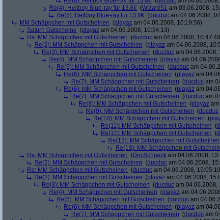
Re(6): Hellboy Blue-ray für 13.8€
(
ducduc
am 04.06.2008,
Re(4): Hellboy Blue-ray für 13.8€
(
Wizard51
am 03.06.2008, 15
Re(5): Hellboy Blue-ray für 13.8€
(
ducduc
am 04.06.2008, 07
MM Schäppchen mit Gutscheinen
(
playaz
am 04.06.2008, 10:19:56)
Saturn Gutscheine
(
playaz
am 04.06.2008, 10:34:13)
Re: MM Schäppchen mit Gutscheinen
(
ducduc
am 04.06.2008, 10:47:48
Re(2): MM Schäppchen mit Gutscheinen
(
playaz
am 04.06.2008, 10:
Re(3): MM Schäppchen mit Gutscheinen
(
ducduc
am 04.06.2008, 
Re(4): MM Schäppchen mit Gutscheinen
(
playaz
am 04.06.2008
Re(5): MM Schäppchen mit Gutscheinen
(
ducduc
am 04.06.2
Re(6): MM Schäppchen mit Gutscheinen
(
playaz
am 04.06
Re(7): MM Schäppchen mit Gutscheinen
(
ducduc
am 04
Re(6): MM Schäppchen mit Gutscheinen
(
playaz
am 04.06
Re(7): MM Schäppchen mit Gutscheinen
(
ducduc
am 04
Re(8): MM Schäppchen mit Gutscheinen
(
playaz
am 
Re(9): MM Schäppchen mit Gutscheinen
(
ducduc
Re(10): MM Schäppchen mit Gutscheinen
(
pla
Re(11): MM Schäppchen mit Gutscheinen
(
d
Re(11): MM Schäppchen mit Gutscheinen
(
d
Re(12): MM Schäppchen mit Gutscheinen
Re(13): MM Schäppchen mit Gutschei
Re: MM Schäppchen mit Gutscheinen
(
DocSchneck
am 04.06.2008, 13:
Re(2): MM Schäppchen mit Gutscheinen
(
ducduc
am 04.06.2008, 15:
Re: MM Schäppchen mit Gutscheinen
(
ducduc
am 04.06.2008, 15:05:10
Re(2): MM Schäppchen mit Gutscheinen
(
playaz
am 04.06.2008, 15:
Re(3): MM Schäppchen mit Gutscheinen
(
ducduc
am 04.06.2008, 
Re(4): MM Schäppchen mit Gutscheinen
(
playaz
am 04.06.2008
Re(5): MM Schäppchen mit Gutscheinen
(
ducduc
am 04.06.2
Re(6): MM Schäppchen mit Gutscheinen
(
playaz
am 04.06
Re(7): MM Schäppchen mit Gutscheinen
(
ducduc
am 04