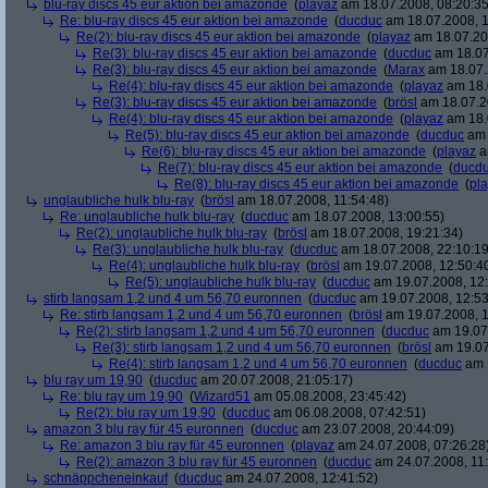
blu-ray discs 45 eur aktion bei amazonde
(
playaz
am 18.07.2008, 08:20:35
Re: blu-ray discs 45 eur aktion bei amazonde
(
ducduc
am 18.07.2008, 1
Re(2): blu-ray discs 45 eur aktion bei amazonde
(
playaz
am 18.07.200
Re(3): blu-ray discs 45 eur aktion bei amazonde
(
ducduc
am 18.07
Re(3): blu-ray discs 45 eur aktion bei amazonde
(
Marax
am 18.07.
Re(4): blu-ray discs 45 eur aktion bei amazonde
(
playaz
am 18.
Re(3): blu-ray discs 45 eur aktion bei amazonde
(
brösl
am 18.07.2
Re(4): blu-ray discs 45 eur aktion bei amazonde
(
playaz
am 18.
Re(5): blu-ray discs 45 eur aktion bei amazonde
(
ducduc
am 
Re(6): blu-ray discs 45 eur aktion bei amazonde
(
playaz
a
Re(7): blu-ray discs 45 eur aktion bei amazonde
(
ducd
Re(8): blu-ray discs 45 eur aktion bei amazonde
(
pl
unglaubliche hulk blu-ray
(
brösl
am 18.07.2008, 11:54:48)
Re: unglaubliche hulk blu-ray
(
ducduc
am 18.07.2008, 13:00:55)
Re(2): unglaubliche hulk blu-ray
(
brösl
am 18.07.2008, 19:21:34)
Re(3): unglaubliche hulk blu-ray
(
ducduc
am 18.07.2008, 22:10:19
Re(4): unglaubliche hulk blu-ray
(
brösl
am 19.07.2008, 12:50:4
Re(5): unglaubliche hulk blu-ray
(
ducduc
am 19.07.2008, 12:
stirb langsam 1,2 und 4 um 56,70 euronnen
(
ducduc
am 19.07.2008, 12:53
Re: stirb langsam 1,2 und 4 um 56,70 euronnen
(
brösl
am 19.07.2008, 1
Re(2): stirb langsam 1,2 und 4 um 56,70 euronnen
(
ducduc
am 19.07.
Re(3): stirb langsam 1,2 und 4 um 56,70 euronnen
(
brösl
am 19.07
Re(4): stirb langsam 1,2 und 4 um 56,70 euronnen
(
ducduc
am 1
blu ray um 19,90
(
ducduc
am 20.07.2008, 21:05:17)
Re: blu ray um 19,90
(
Wizard51
am 05.08.2008, 23:45:42)
Re(2): blu ray um 19,90
(
ducduc
am 06.08.2008, 07:42:51)
amazon 3 blu ray für 45 euronnen
(
ducduc
am 23.07.2008, 20:44:09)
Re: amazon 3 blu ray für 45 euronnen
(
playaz
am 24.07.2008, 07:26:28
Re(2): amazon 3 blu ray für 45 euronnen
(
ducduc
am 24.07.2008, 11:
schnäppcheneinkauf
(
ducduc
am 24.07.2008, 12:41:52)