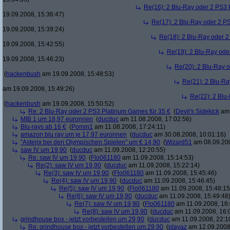
Re(16): 2 Blu-Ray oder 2 PS3 
19.09.2008, 15:36:47)
Re(17): 2 Blu-Ray oder 2 P
19.09.2008, 15:39:24)
Re(18): 2 Blu-Ray oder 2
19.09.2008, 15:42:55)
Re(19): 2 Blu-Ray ode
19.09.2008, 15:46:23)
Re(20): 2 Blu-Ray 
(
hackenbush
am 19.09.2008, 15:48:53)
Re(21): 2 Blu-Ra
am 19.09.2008, 15:49:26)
Re(22): 2 Blu
(
hackenbush
am 19.09.2008, 15:50:52)
Re: 2 Blu-Ray oder 2 PS3 Platinum Games für 35 €
(
Devil's Sidekick
am 
MIB 1 um 18,97 euronnen
(
ducduc
am 11.08.2008, 17:02:56)
Blu-rays ab 16 €
(
Pomm1
am 11.08.2008, 17:24:11)
amazon blu ray um je 17,97 euronnen
(
ducduc
am 30.08.2008, 10:01:16)
"Asterix bei den Olympischen Spielen" um € 14,90
(
Wizard51
am 08.09.200
saw IV um 19,90
(
ducduc
am 11.09.2008, 12:20:55)
Re: saw IV um 19,90
(
Flo061180
am 11.09.2008, 15:14:53)
Re(2): saw IV um 19,90
(
ducduc
am 11.09.2008, 15:22:14)
Re(3): saw IV um 19,90
(
Flo061180
am 11.09.2008, 15:45:46)
Re(4): saw IV um 19,90
(
ducduc
am 11.09.2008, 15:46:45)
Re(5): saw IV um 19,90
(
Flo061180
am 11.09.2008, 15:48:15
Re(6): saw IV um 19,90
(
ducduc
am 11.09.2008, 15:49:48
Re(7): saw IV um 19,90
(
Flo061180
am 11.09.2008, 16:
Re(8): saw IV um 19,90
(
ducduc
am 11.09.2008, 16:
grindhouse box - jetzt vorbestellen um 29,90
(
ducduc
am 11.09.2008, 22:1
Re: grindhouse box - jetzt vorbestellen um 29,90
(
playaz
am 12.09.2008,