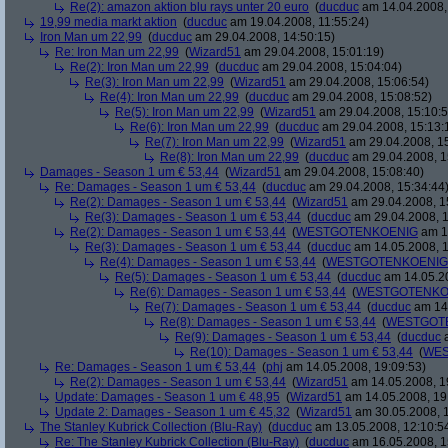
Re(2): amazon aktion blu rays unter 20 euro
(
ducduc
am 14.04.2008,
19,99 media markt aktion
(
ducduc
am 19.04.2008, 11:55:24)
Iron Man um 22,99
(
ducduc
am 29.04.2008, 14:50:15)
Re: Iron Man um 22,99
(
Wizard51
am 29.04.2008, 15:01:19)
Re(2): Iron Man um 22,99
(
ducduc
am 29.04.2008, 15:04:04)
Re(3): Iron Man um 22,99
(
Wizard51
am 29.04.2008, 15:06:54)
Re(4): Iron Man um 22,99
(
ducduc
am 29.04.2008, 15:08:52)
Re(5): Iron Man um 22,99
(
Wizard51
am 29.04.2008, 15:10:5
Re(6): Iron Man um 22,99
(
ducduc
am 29.04.2008, 15:13:
Re(7): Iron Man um 22,99
(
Wizard51
am 29.04.2008, 15
Re(8): Iron Man um 22,99
(
ducduc
am 29.04.2008, 1
Damages - Season 1 um € 53,44
(
Wizard51
am 29.04.2008, 15:08:40)
Re: Damages - Season 1 um € 53,44
(
ducduc
am 29.04.2008, 15:34:44
Re(2): Damages - Season 1 um € 53,44
(
Wizard51
am 29.04.2008, 1
Re(3): Damages - Season 1 um € 53,44
(
ducduc
am 29.04.2008, 1
Re(2): Damages - Season 1 um € 53,44
(
WESTGOTENKOENIG
am 14
Re(3): Damages - Season 1 um € 53,44
(
ducduc
am 14.05.2008, 1
Re(4): Damages - Season 1 um € 53,44
(
WESTGOTENKOENIG
Re(5): Damages - Season 1 um € 53,44
(
ducduc
am 14.05.20
Re(6): Damages - Season 1 um € 53,44
(
WESTGOTENKO
Re(7): Damages - Season 1 um € 53,44
(
ducduc
am 14.
Re(8): Damages - Season 1 um € 53,44
(
WESTGOT
Re(9): Damages - Season 1 um € 53,44
(
ducduc
a
Re(10): Damages - Season 1 um € 53,44
(
WES
Re: Damages - Season 1 um € 53,44
(
phj
am 14.05.2008, 19:09:53)
Re(2): Damages - Season 1 um € 53,44
(
Wizard51
am 14.05.2008, 1
Update: Damages - Season 1 um € 48,95
(
Wizard51
am 14.05.2008, 19
Update 2: Damages - Season 1 um € 45,32
(
Wizard51
am 30.05.2008, 1
The Stanley Kubrick Collection (Blu-Ray)
(
ducduc
am 13.05.2008, 12:10:5
Re: The Stanley Kubrick Collection (Blu-Ray)
(
ducduc
am 16.05.2008, 1