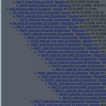
Re(2): Planet Erde um 58,95
(
ducduc
am 25.10.2008, 09:50:29)
Re(3): Planet Erde um 58,95
(
Wizard51
am 25.10.2008, 18:05:22)
viele blu rays unter 20 euronnen
(
ducduc
am 24.10.2008, 17:13:50)
Re: viele blu rays unter 20 euronnen
(
playaz
am 24.10.2008, 17:31:11)
Re(2): viele blu rays unter 20 euronnen
(
ducduc
am 25.10.2008, 09:5
Re(3): viele blu rays unter 20 euronnen
(
Wizard51
am 25.10.2008,
Re: viele blu rays unter 20 euronnen
(
Wizard51
am 25.10.2008, 18:47:0
Re(2): viele blu rays unter 20 euronnen
(
ducduc
am 25.10.2008, 19:5
Re(3): viele blu rays unter 20 euronnen
(
Wizard51
am 25.10.2008,
Re(4): viele blu rays unter 20 euronnen
(
ducduc
am 25.10.2008,
Re(5): viele blu rays unter 20 euronnen
(
Wizard51
am 25.10.
Re(6): viele blu rays unter 20 euronnen
(
ducduc
am 25.10.
Re(6): viele blu rays unter 20 euronnen
(
ducduc
am 27.10.
Re(7): viele blu rays unter 20 euronnen
(
Wizard51
am 2
Re(8): viele blu rays unter 20 euronnen
(
ducduc
am 2
Re(9): viele blu rays unter 20 euronnen
(
Wizard5
Re(10): viele blu rays unter 20 euronnen
(
ducd
Re(11): viele blu rays unter 20 euronnen
(
Wi
Re(12): viele blu rays unter 20 euronnen
Re(13): viele blu rays unter 20 euronn
Re(8): viele blu rays unter 20 euronnen
(
ducduc
am 2
Re(9): viele blu rays unter 20 euronnen
(
Wizard5
Re(10): viele blu rays unter 20 euronnen
(
ducd
Re(11): viele blu rays unter 20 euronnen
(
Wi
Re(12): viele blu rays unter 20 euronnen
Re(13): viele blu rays unter 20 euronn
Re(14): viele blu rays unter 20 euro
Re(15): viele blu rays unter 20 e
Re(7): viele blu rays unter 20 euronnen
(
angelo22
am 0
Re(8): viele blu rays unter 20 euronnen
(
ducduc
am 0