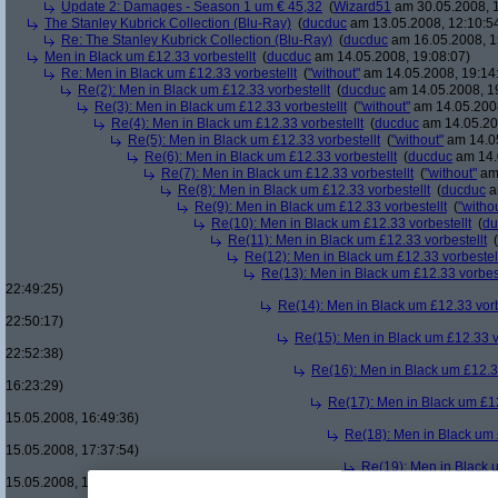
Update 2: Damages - Season 1 um € 45,32
(
Wizard51
am 30.05.2008, 1
The Stanley Kubrick Collection (Blu-Ray)
(
ducduc
am 13.05.2008, 12:10:5
Re: The Stanley Kubrick Collection (Blu-Ray)
(
ducduc
am 16.05.2008, 1
Men in Black um £12.33 vorbestellt
(
ducduc
am 14.05.2008, 19:08:07)
Re: Men in Black um £12.33 vorbestellt
(
"without"
am 14.05.2008, 19:14
Re(2): Men in Black um £12.33 vorbestellt
(
ducduc
am 14.05.2008, 1
Re(3): Men in Black um £12.33 vorbestellt
(
"without"
am 14.05.2008
Re(4): Men in Black um £12.33 vorbestellt
(
ducduc
am 14.05.20
Re(5): Men in Black um £12.33 vorbestellt
(
"without"
am 14.05
Re(6): Men in Black um £12.33 vorbestellt
(
ducduc
am 14.
Re(7): Men in Black um £12.33 vorbestellt
(
"without"
am 
Re(8): Men in Black um £12.33 vorbestellt
(
ducduc
a
Re(9): Men in Black um £12.33 vorbestellt
(
"witho
Re(10): Men in Black um £12.33 vorbestellt
(
du
Re(11): Men in Black um £12.33 vorbestellt
(
Re(12): Men in Black um £12.33 vorbestel
Re(13): Men in Black um £12.33 vorbest
22:49:25)
Re(14): Men in Black um £12.33 vorb
22:50:17)
Re(15): Men in Black um £12.33 v
22:52:38)
Re(16): Men in Black um £12.33
16:23:29)
Re(17): Men in Black um £12
15.05.2008, 16:49:36)
Re(18): Men in Black um 
15.05.2008, 17:37:54)
Re(19): Men in Black u
15.05.2008, 17:44:08)