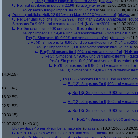
Re(5): matrix trilogie import um 22,99
(
playaz
am 14.07.2008,
Re: matrix trilogie import um 22,99
(
bruce_wayne
am 12.07.2008, 18:24
Re(2): matrix trilogie import um 22,99
(
ducduc
am 13.07.2008, 00:21:
Der unglaubliche Hulk 22,99€ + Iron Man 22,95€ [Amazon.de]
(
playaz
am 1
Re: Der unglaubliche Hulk 22,99€ + Iron Man 22,95€ [Amazon.de]
(
duc
Simpsons für 9,90€ und versandkostenfrei
(
NoName2007
am 11.07.2008, 
Re: Simpsons für 9,90€ und versandkostenfrei
(
ducduc
am 11.07.2008, 
Re(2): Simpsons für 9,90€ und versandkostenfrei
(
NoName2007
am 1
Re(3): Simpsons für 9,90€ und versandkostenfrei
(
ducduc
am 11.0
Re(4): Simpsons für 9,90€ und versandkostenfrei
(
NoName200
Re(5): Simpsons für 9,90€ und versandkostenfrei
(
ducduc
am
Re(6): Simpsons für 9,90€ und versandkostenfrei
(
NoNam
Re(7): Simpsons für 9,90€ und versandkostenfrei
(
ducd
Re(8): Simpsons für 9,90€ und versandkostenfrei
(
N
Re(9): Simpsons für 9,90€ und versandkostenfrei
Re(10): Simpsons für 9,90€ und versandkostenf
14:04:15)
Re(11): Simpsons für 9,90€ und versandkost
Re(12): Simpsons für 9,90€ und versandko
13:11:47)
Re(13): Simpsons für 9,90€ und versan
16:32:59)
Re(12): Simpsons für 9,90€ und versandko
22:51:53)
Re(13): Simpsons für 9,90€ und versan
00:33:15)
Re(14): Simpsons für 9,90€ und ver
21.07.2008, 14:43:31)
blu-ray discs 45 eur aktion bei amazonde
(
playaz
am 18.07.2008, 08:20:35
Re: blu-ray discs 45 eur aktion bei amazonde
(
ducduc
am 18.07.2008, 1
Re(2): blu-ray discs 45 eur aktion bei amazonde
(
playaz
am 18.07.200