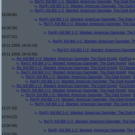
Re(5): Kill Bill 1+2, Wanted, American Gangster, The Dark Kni
Re(6): Kill Bill 1+2, Wanted, American Gangster, The Dark 
Re(5): Kill Bill 1+2, Wanted, American Gangster, The Dark Kni
16:08:00)
Re(6): Kill Bill 1+2, Wanted, American Gangster, The Dark 
Re(7): Kill Bill 1+2, Wanted, American Gangster, The Da
16:36:26)
Re(8): Kill Bill 1+2, Wanted, American Gangster, The
16:37:31)
Re(9): Kill Bill 1+2, Wanted, American Gangster, T
19.11.2008, 16:42:18)
Re(10): Kill Bill 1+2, Wanted, American Gangste
19.11.2008, 16:42:59)
Re: Kill Bill 1+2, Wanted, American Gangster, The Dark Knight
(
OoPee
a
Re(2): Kill Bill 1+2, Wanted, American Gangster, The Dark Knight
(
du
Re: Kill Bill 1+2, Wanted, American Gangster, The Dark Knight
(
DJ Masta
Re(2): Kill Bill 1+2, Wanted, American Gangster, The Dark Knight
(
du
Re(3): Kill Bill 1+2, Wanted, American Gangster, The Dark Knight
(
Re(4): Kill Bill 1+2, Wanted, American Gangster, The Dark Knigh
Re: Kill Bill 1+2, Wanted, American Gangster, The Dark Knight
(
DocSchn
Re(2): Kill Bill 1+2, Wanted, American Gangster, The Dark Knight
(
du
Re(3): Kill Bill 1+2, Wanted, American Gangster, The Dark Knight
(
Re(4): Kill Bill 1+2, Wanted, American Gangster, The Dark Knigh
Re(5): Kill Bill 1+2, Wanted, American Gangster, The Dark Kni
12:37:33)
Re(6): Kill Bill 1+2, Wanted, American Gangster, The Dark 
12:54:22)
Re(7): Kill Bill 1+2, Wanted, American Gangster, The Da
13:00:06)
Re(8): Kill Bill 1+2, Wanted, American Gangster, The
13:07:35)