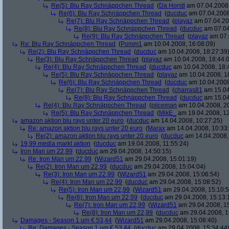
Re(5): Blu Ray Schnäppchen Thread
(
Da Horstl
am 07.04.2008,
Re(6): Blu Ray Schnäppchen Thread
(
ducduc
am 07.04.2008
Re(7): Blu Ray Schnäppchen Thread
(
playaz
am 07.04.200
Re(8): Blu Ray Schnäppchen Thread
(
ducduc
am 07.04
Re(9): Blu Ray Schnäppchen Thread
(
playaz
am 07.
Re: Blu Ray Schnäppchen Thread
(
Pomm1
am 10.04.2008, 16:08:09)
Re(2): Blu Ray Schnäppchen Thread
(
ducduc
am 10.04.2008, 18:27:39
Re(3): Blu Ray Schnäppchen Thread
(
playaz
am 10.04.2008, 18:44:
Re(4): Blu Ray Schnäppchen Thread
(
ducduc
am 10.04.2008, 18:
Re(5): Blu Ray Schnäppchen Thread
(
playaz
am 10.04.2008, 1
Re(6): Blu Ray Schnäppchen Thread
(
ducduc
am 10.04.2008
Re(7): Blu Ray Schnäppchen Thread
(
charras81
am 15.04
Re(8): Blu Ray Schnäppchen Thread
(
ducduc
am 15.04
Re(4): Blu Ray Schnäppchen Thread
(
piiceman
am 10.04.2008, 20
Re(5): Blu Ray Schnäppchen Thread
(
MikE_
am 19.04.2008, 12
amazon aktion blu rays unter 20 euro
(
ducduc
am 14.04.2008, 10:27:25)
Re: amazon aktion blu rays unter 20 euro
(
Marax
am 14.04.2008, 10:33
Re(2): amazon aktion blu rays unter 20 euro
(
ducduc
am 14.04.2008,
19,99 media markt aktion
(
ducduc
am 19.04.2008, 11:55:24)
Iron Man um 22,99
(
ducduc
am 29.04.2008, 14:50:15)
Re: Iron Man um 22,99
(
Wizard51
am 29.04.2008, 15:01:19)
Re(2): Iron Man um 22,99
(
ducduc
am 29.04.2008, 15:04:04)
Re(3): Iron Man um 22,99
(
Wizard51
am 29.04.2008, 15:06:54)
Re(4): Iron Man um 22,99
(
ducduc
am 29.04.2008, 15:08:52)
Re(5): Iron Man um 22,99
(
Wizard51
am 29.04.2008, 15:10:5
Re(6): Iron Man um 22,99
(
ducduc
am 29.04.2008, 15:13:
Re(7): Iron Man um 22,99
(
Wizard51
am 29.04.2008, 15
Re(8): Iron Man um 22,99
(
ducduc
am 29.04.2008, 1
Damages - Season 1 um € 53,44
(
Wizard51
am 29.04.2008, 15:08:40)
Re: Damages - Season 1 um € 53,44
(
ducduc
am 29.04.2008, 15:34:44