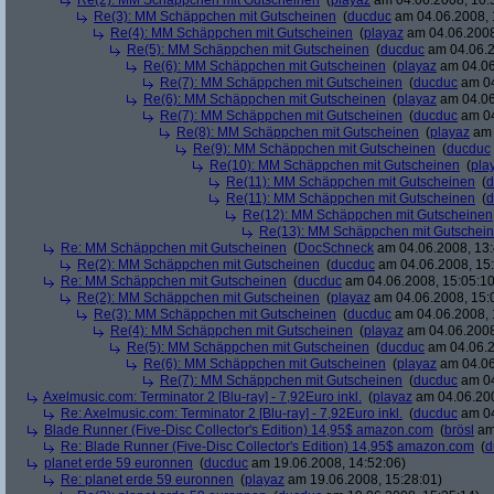
Re(2): MM Schäppchen mit Gutscheinen
(
playaz
am 04.06.2008, 10:
Re(3): MM Schäppchen mit Gutscheinen
(
ducduc
am 04.06.2008, 
Re(4): MM Schäppchen mit Gutscheinen
(
playaz
am 04.06.2008
Re(5): MM Schäppchen mit Gutscheinen
(
ducduc
am 04.06.2
Re(6): MM Schäppchen mit Gutscheinen
(
playaz
am 04.06
Re(7): MM Schäppchen mit Gutscheinen
(
ducduc
am 04
Re(6): MM Schäppchen mit Gutscheinen
(
playaz
am 04.06
Re(7): MM Schäppchen mit Gutscheinen
(
ducduc
am 04
Re(8): MM Schäppchen mit Gutscheinen
(
playaz
am 
Re(9): MM Schäppchen mit Gutscheinen
(
ducduc
Re(10): MM Schäppchen mit Gutscheinen
(
pla
Re(11): MM Schäppchen mit Gutscheinen
(
d
Re(11): MM Schäppchen mit Gutscheinen
(
d
Re(12): MM Schäppchen mit Gutscheinen
Re(13): MM Schäppchen mit Gutschei
Re: MM Schäppchen mit Gutscheinen
(
DocSchneck
am 04.06.2008, 13:
Re(2): MM Schäppchen mit Gutscheinen
(
ducduc
am 04.06.2008, 15:
Re: MM Schäppchen mit Gutscheinen
(
ducduc
am 04.06.2008, 15:05:10
Re(2): MM Schäppchen mit Gutscheinen
(
playaz
am 04.06.2008, 15:
Re(3): MM Schäppchen mit Gutscheinen
(
ducduc
am 04.06.2008, 
Re(4): MM Schäppchen mit Gutscheinen
(
playaz
am 04.06.2008
Re(5): MM Schäppchen mit Gutscheinen
(
ducduc
am 04.06.2
Re(6): MM Schäppchen mit Gutscheinen
(
playaz
am 04.06
Re(7): MM Schäppchen mit Gutscheinen
(
ducduc
am 04
Axelmusic.com: Terminator 2 [Blu-ray] - 7,92Euro inkl.
(
playaz
am 04.06.200
Re: Axelmusic.com: Terminator 2 [Blu-ray] - 7,92Euro inkl.
(
ducduc
am 04
Blade Runner (Five-Disc Collector's Edition) 14,95$ amazon.com
(
brösl
am 
Re: Blade Runner (Five-Disc Collector's Edition) 14,95$ amazon.com
(
d
planet erde 59 euronnen
(
ducduc
am 19.06.2008, 14:52:06)
Re: planet erde 59 euronnen
(
playaz
am 19.06.2008, 15:28:01)