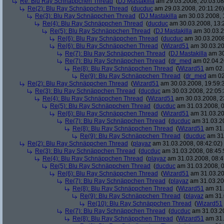
Re: Blu Ray Schnäppchen Thread
(
DJ Mastakilla
am 29.03.2008, 20:03:08
Re(2): Blu Ray Schnäppchen Thread
(
ducduc
am 29.03.2008, 20:11:26)
Re(3): Blu Ray Schnäppchen Thread
(
DJ Mastakilla
am 30.03.2008, 
Re(4): Blu Ray Schnäppchen Thread
(
ducduc
am 30.03.2008, 13:
Re(5): Blu Ray Schnäppchen Thread
(
DJ Mastakilla
am 30.03.2
Re(6): Blu Ray Schnäppchen Thread
(
ducduc
am 30.03.2008
Re(6): Blu Ray Schnäppchen Thread
(
Wizard51
am 30.03.20
Re(7): Blu Ray Schnäppchen Thread
(
DJ Mastakilla
am 30
Re(7): Blu Ray Schnäppchen Thread
(
dr_med
am 02.04.2
Re(8): Blu Ray Schnäppchen Thread
(
Wizard51
am 02.
Re(9): Blu Ray Schnäppchen Thread
(
dr_med
am 02
Re(2): Blu Ray Schnäppchen Thread
(
Wizard51
am 30.03.2008, 19:59:
Re(3): Blu Ray Schnäppchen Thread
(
ducduc
am 30.03.2008, 22:05:
Re(4): Blu Ray Schnäppchen Thread
(
Wizard51
am 30.03.2008, 2
Re(5): Blu Ray Schnäppchen Thread
(
ducduc
am 31.03.2008, 0
Re(6): Blu Ray Schnäppchen Thread
(
Wizard51
am 31.03.20
Re(7): Blu Ray Schnäppchen Thread
(
ducduc
am 31.03.20
Re(8): Blu Ray Schnäppchen Thread
(
Wizard51
am 31.
Re(9): Blu Ray Schnäppchen Thread
(
ducduc
am 31.
Re(2): Blu Ray Schnäppchen Thread
(
playaz
am 31.03.2008, 08:42:02)
Re(3): Blu Ray Schnäppchen Thread
(
ducduc
am 31.03.2008, 08:45:
Re(4): Blu Ray Schnäppchen Thread
(
playaz
am 31.03.2008, 08:4
Re(5): Blu Ray Schnäppchen Thread
(
ducduc
am 31.03.2008, 0
Re(6): Blu Ray Schnäppchen Thread
(
Wizard51
am 31.03.20
Re(7): Blu Ray Schnäppchen Thread
(
playaz
am 31.03.20
Re(8): Blu Ray Schnäppchen Thread
(
Wizard51
am 31.
Re(9): Blu Ray Schnäppchen Thread
(
playaz
am 31.
Re(10): Blu Ray Schnäppchen Thread
(
Wizard51
Re(7): Blu Ray Schnäppchen Thread
(
ducduc
am 31.03.20
Re(8): Blu Ray Schnäppchen Thread
(
Wizard51
am 31.