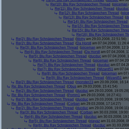
Re(9): Blu Ray Schnäppchen Thread
(
ducduc
am 30.
Re(10): Blu Ray Schnäppchen Thread
(
piiceman
Re(11): Blu Ray Schnäppchen Thread
(
ducduc
Re(12): Blu Ray Schnäppchen Thread
(
piic
Re(13): Blu Ray Schnäppchen Thread
(
d
Re(14): Blu Ray Schnäppchen Thread
Re(15): Blu Ray Schnäppchen Thre
Re(15): Blu Ray Schnäppchen Thre
Re(16): Blu Ray Schnäppchen T
Re(2): Blu Ray Schnäppchen Thread
(
Mohy
am 29.03.2008, 22:51:56)
Re(2): Blu Ray Schnäppchen Thread
(
Da Horstl
am 07.04.2008, 11:26:4
Re(3): Blu Ray Schnäppchen Thread
(
piiceman
am 07.04.2008, 12:1
Re(4): Blu Ray Schnäppchen Thread
(
Da Horstl
am 07.04.2008, 1
Re(5): Blu Ray Schnäppchen Thread
(
ducduc
am 07.04.2008, 1
Re(6): Blu Ray Schnäppchen Thread
(
piiceman
am 07.04.200
Re(7): Blu Ray Schnäppchen Thread
(
ducduc
am 07.04.20
Re(7): Blu Ray Schnäppchen Thread
(
Wizard51
am 07.04.
Re(8): Blu Ray Schnäppchen Thread
(
piiceman
am 07.0
Re(9): Blu Ray Schnäppchen Thread
(
Wizard51
am 0
Re(2): Blu Ray Schnäppchen Thread
(
monster23
am 20.09.2008, 16:14
Re: Blu Ray Schnäppchen Thread
(
Qbus
am 29.03.2008, 15:41:54)
Re(2): Blu Ray Schnäppchen Thread
(
ducduc
am 29.03.2008, 19:05:28
Re: Blu Ray Schnäppchen Thread
(
Pomm1
am 29.03.2008, 16:27:41)
Re(2): Blu Ray Schnäppchen Thread
(
ducduc
am 29.03.2008, 19:06:56
Re: Blu Ray Schnäppchen Thread
(
Corban
am 29.03.2008, 17:14:27)
Re(2): Blu Ray Schnäppchen Thread
(
ducduc
am 29.03.2008, 19:06:11)
Re(3): Blu Ray Schnäppchen Thread
(
Corban
am 30.03.2008, 19:00:
Re(4): Blu Ray Schnäppchen Thread
(
ducduc
am 30.03.2008, 19:
Re(5): Blu Ray Schnäppchen Thread
(
playaz
am 31.03.2008, 0
Re(6): Blu Ray Schnäppchen Thread
(
ducduc
am 31.03.2008