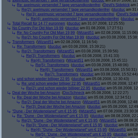
axelmusic versendet 7 tage versandkostenfrei
(
ducduc
am 28.07.2008, 12:
Re: axelmusic versendet 7 tage versandkostenfrei
(
Devil's Sidekick
am 3
Re(2): axelmusic versendet 7 tage versandkostenfrei
(
ducduc
am 31.0
Re(3): axelmusic versendet 7 tage versandkostenfrei
(
Devil's Side
Re(4): axelmusic versendet 7 tage versandkostenfrei
(
ducduc
am
Total Recall für 14,77 euronnen
(
ducduc
am 31.07.2008, 12:25:55)
No Country For Old Man 19,99
(
ducduc
am 01.08.2008, 17:27:51)
Re: No Country For Old Man 19,99
(
Wizard51
am 02.08.2008, 11:15:06)
Re(2): No Country For Old Man 19,99
(
ducduc
am 03.08.2008, 15:38
Transformers
(
Wizard51
am 02.08.2008, 11:16:54)
Re: Transformers
(
ducduc
am 03.08.2008, 15:39:21)
Re(2): Transformers
(
Wizard51
am 03.08.2008, 15:39:56)
Re(3): Transformers
(
ducduc
am 03.08.2008, 15:41:33)
Re(4): Transformers
(
Wizard51
am 03.08.2008, 15:45:11)
Re(5): Transformers
(
ducduc
am 03.08.2008, 15:48:06)
Re(6): Transformers
(
Wizard51
am 03.08.2008, 15:50:31)
Re(7): Transformers
(
ducduc
am 03.08.2008, 15:52:44)
und schon wieder billiger 22,95
(
ducduc
am 05.08.2008, 12:30:43)
Re: und schon wieder billiger 22,95
(
Wizard51
am 05.08.2008, 12:47
Re(2): und schon wieder billiger 22,95
(
ducduc
am 05.08.2008, 12
Deal der Woche bei Amazon
(
DocSchneck
am 05.08.2008, 12:22:27)
Re: Deal der Woche bei Amazon
(
ducduc
am 05.08.2008, 12:34:51)
Re(2): Deal der Woche bei Amazon
(
Wizard51
am 05.08.2008, 12:48
Re(3): Deal der Woche bei Amazon
(
ducduc
am 05.08.2008, 12:49
"Dune - Der Wüstenplanet" um € 15,95
(
Wizard51
am 07.08.2008, 23:30:3
Re: "Dune - Der Wüstenplanet" um € 15,95
(
ducduc
am 08.08.2008, 22:
Re(2): "Dune - Der Wüstenplanet" um € 15,95
(
Wizard51
am 08.08.20
Re(3): "Dune - Der Wüstenplanet" um € 15,95
(
ducduc
am 08.08.20
Re(4): "Dune - Der Wüstenplanet" um € 15,95
(
Wizard51
am 08.
Re(5): "Dune - Der Wüstenplanet" um € 15,95
(
ducduc
am 08.