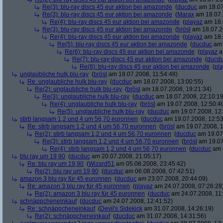
Re(3): blu-ray discs 45 eur aktion bei amazonde
(
ducduc
am 18.07
Re(3): blu-ray discs 45 eur aktion bei amazonde
(
Marax
am 18.07.
Re(4): blu-ray discs 45 eur aktion bei amazonde
(
playaz
am 18.
Re(3): blu-ray discs 45 eur aktion bei amazonde
(
brösl
am 18.07.2
Re(4): blu-ray discs 45 eur aktion bei amazonde
(
playaz
am 18.
Re(5): blu-ray discs 45 eur aktion bei amazonde
(
ducduc
am 
Re(6): blu-ray discs 45 eur aktion bei amazonde
(
playaz
a
Re(7): blu-ray discs 45 eur aktion bei amazonde
(
ducd
Re(8): blu-ray discs 45 eur aktion bei amazonde
(
pl
unglaubliche hulk blu-ray
(
brösl
am 18.07.2008, 11:54:48)
Re: unglaubliche hulk blu-ray
(
ducduc
am 18.07.2008, 13:00:55)
Re(2): unglaubliche hulk blu-ray
(
brösl
am 18.07.2008, 19:21:34)
Re(3): unglaubliche hulk blu-ray
(
ducduc
am 18.07.2008, 22:10:19
Re(4): unglaubliche hulk blu-ray
(
brösl
am 19.07.2008, 12:50:4
Re(5): unglaubliche hulk blu-ray
(
ducduc
am 19.07.2008, 12:
stirb langsam 1,2 und 4 um 56,70 euronnen
(
ducduc
am 19.07.2008, 12:53
Re: stirb langsam 1,2 und 4 um 56,70 euronnen
(
brösl
am 19.07.2008, 1
Re(2): stirb langsam 1,2 und 4 um 56,70 euronnen
(
ducduc
am 19.07.
Re(3): stirb langsam 1,2 und 4 um 56,70 euronnen
(
brösl
am 19.07
Re(4): stirb langsam 1,2 und 4 um 56,70 euronnen
(
ducduc
am 1
blu ray um 19,90
(
ducduc
am 20.07.2008, 21:05:17)
Re: blu ray um 19,90
(
Wizard51
am 05.08.2008, 23:45:42)
Re(2): blu ray um 19,90
(
ducduc
am 06.08.2008, 07:42:51)
amazon 3 blu ray für 45 euronnen
(
ducduc
am 23.07.2008, 20:44:09)
Re: amazon 3 blu ray für 45 euronnen
(
playaz
am 24.07.2008, 07:26:28
Re(2): amazon 3 blu ray für 45 euronnen
(
ducduc
am 24.07.2008, 11:
schnäppcheneinkauf
(
ducduc
am 24.07.2008, 12:41:52)
Re: schnäppcheneinkauf
(
Devil's Sidekick
am 31.07.2008, 14:26:19)
Re(2): schnäppcheneinkauf
(
ducduc
am 31.07.2008, 14:31:56)