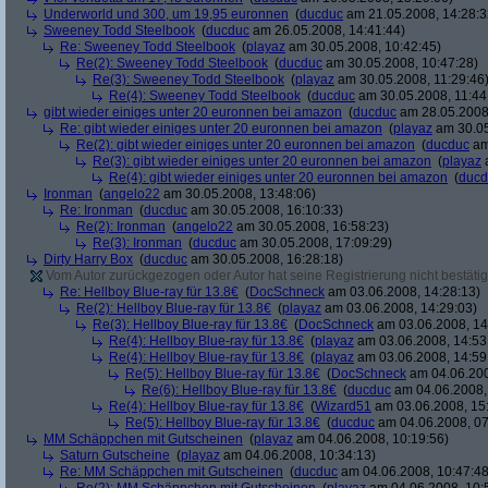
Underworld und 300, um 19,95 euronnen
(
ducduc
am 21.05.2008, 14:28:3
Sweeney Todd Steelbook
(
ducduc
am 26.05.2008, 14:41:44)
Re: Sweeney Todd Steelbook
(
playaz
am 30.05.2008, 10:42:45)
Re(2): Sweeney Todd Steelbook
(
ducduc
am 30.05.2008, 10:47:28)
Re(3): Sweeney Todd Steelbook
(
playaz
am 30.05.2008, 11:29:46
Re(4): Sweeney Todd Steelbook
(
ducduc
am 30.05.2008, 11:44
gibt wieder einiges unter 20 euronnen bei amazon
(
ducduc
am 28.05.2008,
Re: gibt wieder einiges unter 20 euronnen bei amazon
(
playaz
am 30.05
Re(2): gibt wieder einiges unter 20 euronnen bei amazon
(
ducduc
am
Re(3): gibt wieder einiges unter 20 euronnen bei amazon
(
playaz
a
Re(4): gibt wieder einiges unter 20 euronnen bei amazon
(
ducd
Ironman
(
angelo22
am 30.05.2008, 13:48:06)
Re: Ironman
(
ducduc
am 30.05.2008, 16:10:33)
Re(2): Ironman
(
angelo22
am 30.05.2008, 16:58:23)
Re(3): Ironman
(
ducduc
am 30.05.2008, 17:09:29)
Dirty Harry Box
(
ducduc
am 30.05.2008, 16:28:18)
Vom Autor zurückgezogen oder Autor hat seine Registrierung nicht bestätig
Re: Hellboy Blue-ray für 13.8€
(
DocSchneck
am 03.06.2008, 14:28:13)
Re(2): Hellboy Blue-ray für 13.8€
(
playaz
am 03.06.2008, 14:29:03)
Re(3): Hellboy Blue-ray für 13.8€
(
DocSchneck
am 03.06.2008, 14
Re(4): Hellboy Blue-ray für 13.8€
(
playaz
am 03.06.2008, 14:53
Re(4): Hellboy Blue-ray für 13.8€
(
playaz
am 03.06.2008, 14:59
Re(5): Hellboy Blue-ray für 13.8€
(
DocSchneck
am 04.06.200
Re(6): Hellboy Blue-ray für 13.8€
(
ducduc
am 04.06.2008,
Re(4): Hellboy Blue-ray für 13.8€
(
Wizard51
am 03.06.2008, 15
Re(5): Hellboy Blue-ray für 13.8€
(
ducduc
am 04.06.2008, 07
MM Schäppchen mit Gutscheinen
(
playaz
am 04.06.2008, 10:19:56)
Saturn Gutscheine
(
playaz
am 04.06.2008, 10:34:13)
Re: MM Schäppchen mit Gutscheinen
(
ducduc
am 04.06.2008, 10:47:48