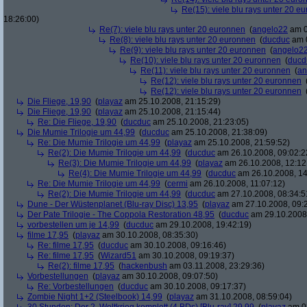
Re(15): viele blu rays unter 20 e
18:26:00)
Re(7): viele blu rays unter 20 euronnen
(
angelo22
am 0
Re(8): viele blu rays unter 20 euronnen
(
ducduc
am 0
Re(9): viele blu rays unter 20 euronnen
(
angelo2
Re(10): viele blu rays unter 20 euronnen
(
ducd
Re(11): viele blu rays unter 20 euronnen
(
an
Re(12): viele blu rays unter 20 euronnen
Re(12): viele blu rays unter 20 euronnen
Die Fliege, 19,90
(
playaz
am 25.10.2008, 21:15:29)
Die Fliege, 19,90
(
playaz
am 25.10.2008, 21:15:44)
Re: Die Fliege, 19,90
(
ducduc
am 25.10.2008, 21:23:05)
Die Mumie Trilogie um 44,99
(
ducduc
am 25.10.2008, 21:38:09)
Re: Die Mumie Trilogie um 44,99
(
playaz
am 25.10.2008, 21:59:52)
Re(2): Die Mumie Trilogie um 44,99
(
ducduc
am 26.10.2008, 09:02:2
Re(3): Die Mumie Trilogie um 44,99
(
playaz
am 26.10.2008, 12:12
Re(4): Die Mumie Trilogie um 44,99
(
ducduc
am 26.10.2008, 14
Re: Die Mumie Trilogie um 44,99
(
cermi
am 26.10.2008, 11:07:12)
Re(2): Die Mumie Trilogie um 44,99
(
ducduc
am 27.10.2008, 08:34:5
Dune - Der Wüstenplanet (Blu-ray Disc) 13,95
(
playaz
am 27.10.2008, 09:
Der Pate Trilogie - The Coppola Restoration 48,95
(
ducduc
am 29.10.2008,
vorbestellen um je 14,99
(
ducduc
am 29.10.2008, 19:42:19)
filme 17,95
(
playaz
am 30.10.2008, 08:35:30)
Re: filme 17,95
(
ducduc
am 30.10.2008, 09:16:46)
Re: filme 17,95
(
Wizard51
am 30.10.2008, 09:19:37)
Re(2): filme 17,95
(
hackenbush
am 03.11.2008, 23:29:36)
Vorbestellungen
(
playaz
am 30.10.2008, 09:07:50)
Re: Vorbestellungen
(
ducduc
am 30.10.2008, 09:17:37)
Zombie Night 1+2 (Steelbook) 14,99
(
playaz
am 31.10.2008, 08:59:04)