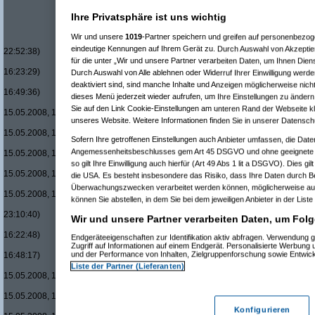
Re(12): Men in Black um £12.33 vorbestel
Ihre Privatsphäre ist uns wichtig
Re(13): Men in Black um £12.33 vorbest
Re(14): Men in Black um £12.33 vorb
Wir und unsere
1019
-Partner speichern und greifen auf personenbezo
Re(15): Men in Black um £12.33 v
eindeutige Kennungen auf Ihrem Gerät zu. Durch Auswahl von Akzeptier
22:52:38)
für die unter „Wir und unsere Partner verarbeiten Daten, um Ihnen Dien
Re(16): Men in Black um £12.33
16:23:29)
Durch Auswahl von Alle ablehnen oder Widerruf Ihrer Einwilligung werde
Re(17): Men in Black um £12
deaktiviert sind, sind manche Inhalte und Anzeigen möglicherweise nicht
16:49:36)
dieses Menü jederzeit wieder aufrufen, um Ihre Einstellungen zu ändern 
Re(18): Men in Black um 
Sie auf den Link Cookie-Einstellungen am unteren Rand der Webseite kli
15.05.2008, 17:37:54)
unseres Website. Weitere Informationen finden Sie in unserer Datensch
Re(19): Men in Black u
15.05.2008, 17:44:08)
Sofern Ihre getroffenen Einstellungen auch Anbieter umfassen, die Daten
Re(20): Men in Blac
Angemessenheitsbeschlusses gem Art 45 DSGVO und ohne geeignete G
15.05.2008, 17:46:45)
so gilt Ihre Einwilligung auch hierfür (Art 49 Abs 1 lit a DSGVO). Dies gi
Re(21): Men in B
15.05.2008, 17:50:09)
die USA. Es besteht insbesondere das Risiko, dass Ihre Daten durch B
Re(22): Men in
Überwachungszwecken verarbeitet werden können, möglicherweise auc
15.05.2008, 18:08:08)
können Sie abstellen, in dem Sie bei dem jeweiligen Anbieter in der Liste
Re(15): Men in Black um £12.33 v
23:10:40)
Wir und unsere Partner verarbeiten Daten, um Folg
Re(16): Men in Black um £12.33
16:22:48)
Endgeräteeigenschaften zur Identifikation aktiv abfragen. Verwendung 
Re(17): Men in Black um £12
Zugriff auf Informationen auf einem Endgerät. Personalisierte Werbung
und der Performance von Inhalten, Zielgruppenforschung sowie Entwic
16:48:17)
Re(18): Men in Black um 
Liste der Partner (Lieferanten)
15.05.2008, 17:37:21)
Re(19): Men in Black u
15.05.2008, 17:43:00)
Re(20): Men in Blac
Konfigurieren