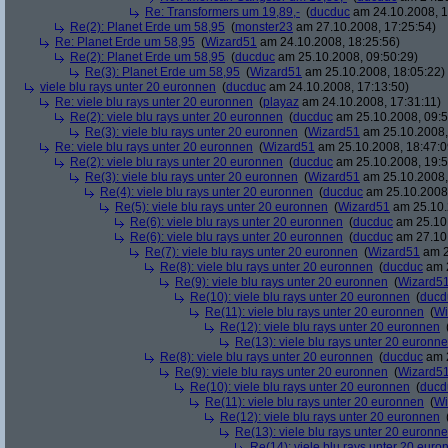
Re: Transformers um 19,89,-
(
ducduc
am 24.10.2008, 1
Re(2): Planet Erde um 58,95
(
monster23
am 27.10.2008, 17:25:54)
Re: Planet Erde um 58,95
(
Wizard51
am 24.10.2008, 18:25:56)
Re(2): Planet Erde um 58,95
(
ducduc
am 25.10.2008, 09:50:29)
Re(3): Planet Erde um 58,95
(
Wizard51
am 25.10.2008, 18:05:22)
viele blu rays unter 20 euronnen
(
ducduc
am 24.10.2008, 17:13:50)
Re: viele blu rays unter 20 euronnen
(
playaz
am 24.10.2008, 17:31:11)
Re(2): viele blu rays unter 20 euronnen
(
ducduc
am 25.10.2008, 09:5
Re(3): viele blu rays unter 20 euronnen
(
Wizard51
am 25.10.2008,
Re: viele blu rays unter 20 euronnen
(
Wizard51
am 25.10.2008, 18:47:0
Re(2): viele blu rays unter 20 euronnen
(
ducduc
am 25.10.2008, 19:5
Re(3): viele blu rays unter 20 euronnen
(
Wizard51
am 25.10.2008,
Re(4): viele blu rays unter 20 euronnen
(
ducduc
am 25.10.2008,
Re(5): viele blu rays unter 20 euronnen
(
Wizard51
am 25.10.
Re(6): viele blu rays unter 20 euronnen
(
ducduc
am 25.10.
Re(6): viele blu rays unter 20 euronnen
(
ducduc
am 27.10.
Re(7): viele blu rays unter 20 euronnen
(
Wizard51
am 2
Re(8): viele blu rays unter 20 euronnen
(
ducduc
am 2
Re(9): viele blu rays unter 20 euronnen
(
Wizard5
Re(10): viele blu rays unter 20 euronnen
(
ducd
Re(11): viele blu rays unter 20 euronnen
(
Wi
Re(12): viele blu rays unter 20 euronnen
Re(13): viele blu rays unter 20 euronn
Re(8): viele blu rays unter 20 euronnen
(
ducduc
am 2
Re(9): viele blu rays unter 20 euronnen
(
Wizard5
Re(10): viele blu rays unter 20 euronnen
(
ducd
Re(11): viele blu rays unter 20 euronnen
(
Wi
Re(12): viele blu rays unter 20 euronnen
Re(13): viele blu rays unter 20 euronn
Re(14): viele blu rays unter 20 euro