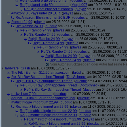
Re(2): planet erde 59 euronnen
(
ducduc
am 19.06.2008, 15:35:14)
Re(2): planet erde 59 euronnen
(
Morph007
am 19.06.2008, 19:01:56
Re(3): planet erde 59 euronnen
(
playaz
am 19.06.2008, 21:14:19)
Amazon: Blu-rays unter 20 EUR
(
playaz
am 23.06.2008, 15:04:49)
Re: Amazon: Blu-rays unter 20 EUR
(
ducduc
am 23.06.2008, 16:10:08)
Rambo 24,99
(
playaz
am 25.06.2008, 08:11:31)
Re: Rambo 24,99
(
ducduc
am 25.06.2008, 08:12:30)
Re(2): Rambo 24,99
(
playaz
am 25.06.2008, 08:13:19)
Re(3): Rambo 24,99
(
ducduc
am 25.06.2008, 08:16:32)
Re(4): Rambo 24,99
(
playaz
am 25.06.2008, 08:19:37)
Re(5): Rambo 24,99
(
ducduc
am 25.06.2008, 08:38:11)
Re(6): Rambo 24,99
(
playaz
am 25.06.2008, 08:39:17)
Re(7): Rambo 24,99
(
ducduc
am 25.06.2008, 08:41:18
Re(8): Rambo 24,99
(
playaz
am 25.06.2008, 08:42:
Re(9): Rambo 24,99
(
ducduc
am 25.06.2008, 08:
Vom Autor zurückgezogen oder Autor hat seine Regi
(
Hardware_Crash
am 10.07.2008, 17:02:37)
The Fifth Element $11.95 amazon.com
(
brösl
am 26.06.2008, 15:54:45)
Re: Blu Ray Schnäppchen Thread
(
DocSchneck
am 04.07.2008, 08:25:16)
Re(2): Blu Ray Schnäppchen Thread
(
ducduc
am 04.07.2008, 11:15:54)
Re(3): Blu Ray Schnäppchen Thread
(
DocSchneck
am 04.07.2008, 1
Re(4): Blu Ray Schnäppchen Thread
(
ducduc
am 04.07.2008, 16:
rocky 1 um 7,90 euronnen
(
ducduc
am 10.07.2008, 09:39:54)
der pat 1-3 um 60 euronnen vorbestellbar
(
ducduc
am 10.07.2008, 16:58:1
matrix trilogie import um 22,99
(
ducduc
am 10.07.2008, 17:17:18)
Re: matrix trilogie import um 22,99
(
playaz
am 11.07.2008, 08:02:20)
Re(2): matrix trilogie import um 22,99
(
ducduc
am 11.07.2008, 08:05:
Re(2): matrix trilogie import um 22,99
(
ducduc
am 11.07.2008, 22:26:
Re(3): matrix trilogie import um 22,99
(
playaz
am 14.07.2008, 07:5
Re(4): matrix trilogie import um 22,99
(
ducduc
am 14.07.2008, 1