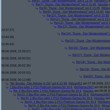
Re(6): "Dune - Der Wüstenplanet" um € 15,95
(
Wizard51
a
Re(7): "Dune - Der Wüstenplanet" um € 15,95
(
ducduc
a
Re(8): "Dune - Der Wüstenplanet" um € 15,95
(
Wiza
Re(9): "Dune - Der Wüstenplanet" um € 15,95
(
du
Re(10): "Dune - Der Wüstenplanet" um € 15,95
Re(11): "Dune - Der Wüstenplanet" um € 15,
Re(12): "Dune - Der Wüstenplanet" um € 
Re(13): "Dune - Der Wüstenplanet" um
23:37:27)
Re(14): "Dune - Der Wüstenplanet" 
23:44:36)
Re(15): "Dune - Der Wüstenplane
23:45:44)
Re(16): "Dune - Der Wüstenpla
08.08.2008, 23:56:57)
Re(17): "Dune - Der Wüsten
09.08.2008, 00:00:55)
Re(18): "Dune - Der Wüs
09.08.2008, 00:02:35)
Re(19): "Dune - Der W
09.08.2008, 00:05:52)
Re(20): "Dune - De
09.08.2008, 00:12:08)
"Mr. Brooks - Der Mörder in Dir" um € 22,99
(
Wizard51
am 07.08.2008, 23:
2 Blu-Ray oder 2 PS3 Platinum Games für 35 €
(
NoName2007
am 08.08.20
Re: 2 Blu-Ray oder 2 PS3 Platinum Games für 35 €
(
ducduc
am 08.08.20
Re(2): 2 Blu-Ray oder 2 PS3 Platinum Games für 35 €
(
NoName200
Re(3): 2 Blu-Ray oder 2 PS3 Platinum Games für 35 €
(
ducduc
am 
Re(4): 2 Blu-Ray oder 2 PS3 Platinum Games für 35 €
(
NoNam
Re(5): 2 Blu-Ray oder 2 PS3 Platinum Games für 35 €
(
Wiza
Re(6): 2 Blu-Ray oder 2 PS3 Platinum Games für 35 €
(
No