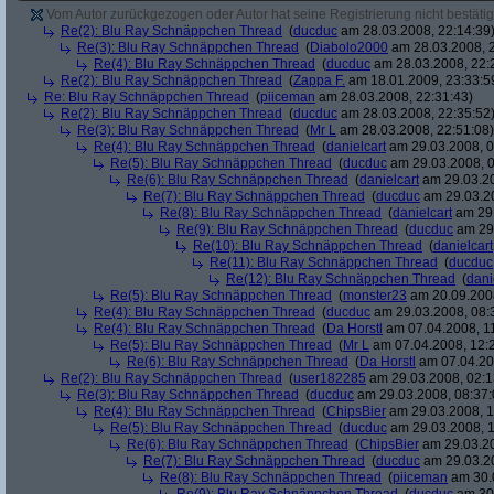
Vom Autor zurückgezogen oder Autor hat seine Registrierung nicht bestätig
Re(2): Blu Ray Schnäppchen Thread
(
ducduc
am 28.03.2008, 22:14:39
Re(3): Blu Ray Schnäppchen Thread
(
Diabolo2000
am 28.03.2008, 2
Re(4): Blu Ray Schnäppchen Thread
(
ducduc
am 28.03.2008, 22:
Re(2): Blu Ray Schnäppchen Thread
(
Zappa F.
am 18.01.2009, 23:33:5
Re: Blu Ray Schnäppchen Thread
(
piiceman
am 28.03.2008, 22:31:43)
Re(2): Blu Ray Schnäppchen Thread
(
ducduc
am 28.03.2008, 22:35:52
Re(3): Blu Ray Schnäppchen Thread
(
Mr L
am 28.03.2008, 22:51:08)
Re(4): Blu Ray Schnäppchen Thread
(
danielcart
am 29.03.2008, 0
Re(5): Blu Ray Schnäppchen Thread
(
ducduc
am 29.03.2008, 0
Re(6): Blu Ray Schnäppchen Thread
(
danielcart
am 29.03.20
Re(7): Blu Ray Schnäppchen Thread
(
ducduc
am 29.03.20
Re(8): Blu Ray Schnäppchen Thread
(
danielcart
am 29.
Re(9): Blu Ray Schnäppchen Thread
(
ducduc
am 29.
Re(10): Blu Ray Schnäppchen Thread
(
danielcart
Re(11): Blu Ray Schnäppchen Thread
(
ducduc
Re(12): Blu Ray Schnäppchen Thread
(
dani
Re(5): Blu Ray Schnäppchen Thread
(
monster23
am 20.09.2008
Re(4): Blu Ray Schnäppchen Thread
(
ducduc
am 29.03.2008, 08:
Re(4): Blu Ray Schnäppchen Thread
(
Da Horstl
am 07.04.2008, 11
Re(5): Blu Ray Schnäppchen Thread
(
Mr L
am 07.04.2008, 12:
Re(6): Blu Ray Schnäppchen Thread
(
Da Horstl
am 07.04.20
Re(2): Blu Ray Schnäppchen Thread
(
user182285
am 29.03.2008, 02:1
Re(3): Blu Ray Schnäppchen Thread
(
ducduc
am 29.03.2008, 08:37:
Re(4): Blu Ray Schnäppchen Thread
(
ChipsBier
am 29.03.2008, 1
Re(5): Blu Ray Schnäppchen Thread
(
ducduc
am 29.03.2008, 1
Re(6): Blu Ray Schnäppchen Thread
(
ChipsBier
am 29.03.20
Re(7): Blu Ray Schnäppchen Thread
(
ducduc
am 29.03.20
Re(8): Blu Ray Schnäppchen Thread
(
piiceman
am 30.0