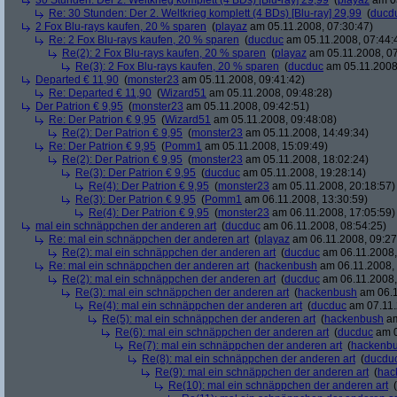
30 Stunden: Der 2. Weltkrieg komplett (4 BDs) [Blu-ray] 29,99
(
playaz
am 03
Re: 30 Stunden: Der 2. Weltkrieg komplett (4 BDs) [Blu-ray] 29,99
(
ducd
2 Fox Blu-rays kaufen, 20 % sparen
(
playaz
am 05.11.2008, 07:30:47)
Re: 2 Fox Blu-rays kaufen, 20 % sparen
(
ducduc
am 05.11.2008, 07:44:
Re(2): 2 Fox Blu-rays kaufen, 20 % sparen
(
playaz
am 05.11.2008, 07
Re(3): 2 Fox Blu-rays kaufen, 20 % sparen
(
ducduc
am 05.11.2008,
Departed € 11,90
(
monster23
am 05.11.2008, 09:41:42)
Re: Departed € 11,90
(
Wizard51
am 05.11.2008, 09:48:28)
Der Patrion € 9,95
(
monster23
am 05.11.2008, 09:42:51)
Re: Der Patrion € 9,95
(
Wizard51
am 05.11.2008, 09:48:08)
Re(2): Der Patrion € 9,95
(
monster23
am 05.11.2008, 14:49:34)
Re: Der Patrion € 9,95
(
Pomm1
am 05.11.2008, 15:09:49)
Re(2): Der Patrion € 9,95
(
monster23
am 05.11.2008, 18:02:24)
Re(3): Der Patrion € 9,95
(
ducduc
am 05.11.2008, 19:28:14)
Re(4): Der Patrion € 9,95
(
monster23
am 05.11.2008, 20:18:57)
Re(3): Der Patrion € 9,95
(
Pomm1
am 06.11.2008, 13:30:59)
Re(4): Der Patrion € 9,95
(
monster23
am 06.11.2008, 17:05:59)
mal ein schnäppchen der anderen art
(
ducduc
am 06.11.2008, 08:54:25)
Re: mal ein schnäppchen der anderen art
(
playaz
am 06.11.2008, 09:27
Re(2): mal ein schnäppchen der anderen art
(
ducduc
am 06.11.2008,
Re: mal ein schnäppchen der anderen art
(
hackenbush
am 06.11.2008, 
Re(2): mal ein schnäppchen der anderen art
(
ducduc
am 06.11.2008,
Re(3): mal ein schnäppchen der anderen art
(
hackenbush
am 06.1
Re(4): mal ein schnäppchen der anderen art
(
ducduc
am 07.11.
Re(5): mal ein schnäppchen der anderen art
(
hackenbush
am
Re(6): mal ein schnäppchen der anderen art
(
ducduc
am 0
Re(7): mal ein schnäppchen der anderen art
(
hackenb
Re(8): mal ein schnäppchen der anderen art
(
ducdu
Re(9): mal ein schnäppchen der anderen art
(
hac
Re(10): mal ein schnäppchen der anderen art
(