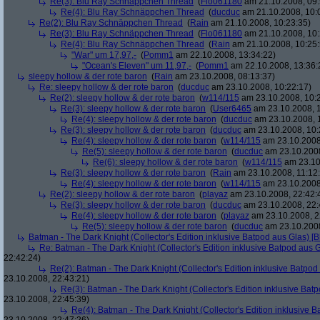
Re(3): Blu Ray Schnäppchen Thread
(
Flo061180
am 21.10.2008, 09:
Re(4): Blu Ray Schnäppchen Thread
(
ducduc
am 21.10.2008, 10:
Re(2): Blu Ray Schnäppchen Thread
(
Rain
am 21.10.2008, 10:23:35)
Re(3): Blu Ray Schnäppchen Thread
(
Flo061180
am 21.10.2008, 10:
Re(4): Blu Ray Schnäppchen Thread
(
Rain
am 21.10.2008, 10:25:
"War" um 17,97,-
(
Pomm1
am 22.10.2008, 13:34:22)
"Ocean's Eleven" um 11,97,-
(
Pomm1
am 22.10.2008, 13:36:
sleepy hollow & der rote baron
(
Rain
am 23.10.2008, 08:13:37)
Re: sleepy hollow & der rote baron
(
ducduc
am 23.10.2008, 10:22:17)
Re(2): sleepy hollow & der rote baron
(
w114/115
am 23.10.2008, 10:
Re(3): sleepy hollow & der rote baron
(
User6465
am 23.10.2008, 1
Re(4): sleepy hollow & der rote baron
(
ducduc
am 23.10.2008, 
Re(3): sleepy hollow & der rote baron
(
ducduc
am 23.10.2008, 10:
Re(4): sleepy hollow & der rote baron
(
w114/115
am 23.10.2008
Re(5): sleepy hollow & der rote baron
(
ducduc
am 23.10.2008
Re(6): sleepy hollow & der rote baron
(
w114/115
am 23.10
Re(3): sleepy hollow & der rote baron
(
Rain
am 23.10.2008, 11:12
Re(4): sleepy hollow & der rote baron
(
w114/115
am 23.10.2008,
Re(2): sleepy hollow & der rote baron
(
playaz
am 23.10.2008, 22:42:
Re(3): sleepy hollow & der rote baron
(
ducduc
am 23.10.2008, 22:
Re(4): sleepy hollow & der rote baron
(
playaz
am 23.10.2008, 2
Re(5): sleepy hollow & der rote baron
(
ducduc
am 23.10.2008
Batman - The Dark Knight (Collector's Edition inklusive Batpod aus Glas) [B
Re: Batman - The Dark Knight (Collector's Edition inklusive Batpod aus G
22:42:24)
Re(2): Batman - The Dark Knight (Collector's Edition inklusive Batpod 
23.10.2008, 22:43:21)
Re(3): Batman - The Dark Knight (Collector's Edition inklusive Batp
23.10.2008, 22:45:39)
Re(4): Batman - The Dark Knight (Collector's Edition inklusive B