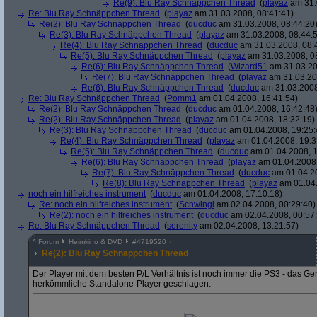
Re(9): Blu Ray Schnäppchen Thread
(
playaz
am 31.
Re: Blu Ray Schnäppchen Thread
(
playaz
am 31.03.2008, 08:41:41)
Re(2): Blu Ray Schnäppchen Thread
(
ducduc
am 31.03.2008, 08:44:20
Re(3): Blu Ray Schnäppchen Thread
(
playaz
am 31.03.2008, 08:44:
Re(4): Blu Ray Schnäppchen Thread
(
ducduc
am 31.03.2008, 08:
Re(5): Blu Ray Schnäppchen Thread
(
playaz
am 31.03.2008, 0
Re(6): Blu Ray Schnäppchen Thread
(
Wizard51
am 31.03.20
Re(7): Blu Ray Schnäppchen Thread
(
playaz
am 31.03.20
Re(6): Blu Ray Schnäppchen Thread
(
ducduc
am 31.03.2008
Re: Blu Ray Schnäppchen Thread
(
Pomm1
am 01.04.2008, 16:41:54)
Re(2): Blu Ray Schnäppchen Thread
(
ducduc
am 01.04.2008, 16:42:48
Re(2): Blu Ray Schnäppchen Thread
(
playaz
am 01.04.2008, 18:32:19)
Re(3): Blu Ray Schnäppchen Thread
(
ducduc
am 01.04.2008, 19:25:
Re(4): Blu Ray Schnäppchen Thread
(
playaz
am 01.04.2008, 19:3
Re(5): Blu Ray Schnäppchen Thread
(
ducduc
am 01.04.2008, 1
Re(6): Blu Ray Schnäppchen Thread
(
playaz
am 01.04.2008,
Re(7): Blu Ray Schnäppchen Thread
(
ducduc
am 01.04.20
Re(8): Blu Ray Schnäppchen Thread
(
playaz
am 01.04.
noch ein hilfreiches instrument
(
ducduc
am 01.04.2008, 17:10:18)
Re: noch ein hilfreiches instrument
(
Schwingi
am 02.04.2008, 00:29:40)
Re(2): noch ein hilfreiches instrument
(
ducduc
am 02.04.2008, 00:57
Re: Blu Ray Schnäppchen Thread
(
serenity
am 02.04.2008, 13:21:57)
^
Forum
Heimkino & DVD
#
4719520
Re(2): Blu Ray Schnäppchen Thread
Der Player mit dem besten P/L Verhältnis ist noch immer die PS3 - das Ger
herkömmliche Standalone-Player geschlagen.