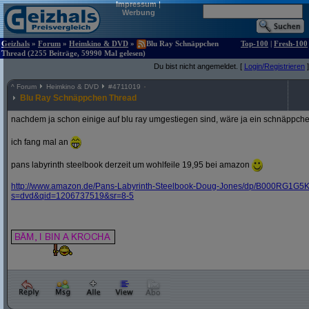
Impressum
|
Werbung
Geizhals
»
Forum
»
Heimkino & DVD
»
Blu Ray Schnäppchen
Top-100
|
Fresh-100
Thread (2255 Beiträge, 59990 Mal gelesen)
Du bist nicht angemeldet. [
Login/Registrieren
]
^
Forum
Heimkino & DVD
#
4711019
Blu Ray Schnäppchen Thread
nachdem ja schon einige auf blu ray umgestiegen sind, wäre ja ein schnäppche
ich fang mal an
pans labyrinth steelbook derzeit um wohlfeile 19,95 bei amazon
http:/
/
www.amazon.de/
Pans-Labyrinth-Steelbook-Doug-Jones/
dp/
B000RG1G5K
s=dvd&
qid=1206737519&
sr=8-5