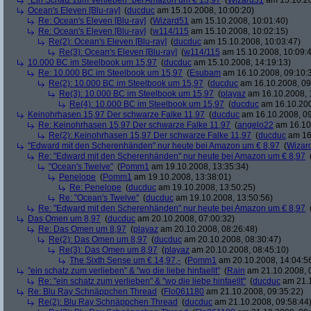
"Ein Schatz zum Verlieben" bei Amazon um € 13,97
(
Wizard51
am 15.10.20
Ocean's Eleven [Blu-ray]
(
ducduc
am 15.10.2008, 10:00:20)
Re: Ocean's Eleven [Blu-ray]
(
Wizard51
am 15.10.2008, 10:01:40)
Re: Ocean's Eleven [Blu-ray]
(
w114/115
am 15.10.2008, 10:02:15)
Re(2): Ocean's Eleven [Blu-ray]
(
ducduc
am 15.10.2008, 10:03:47)
Re(3): Ocean's Eleven [Blu-ray]
(
w114/115
am 15.10.2008, 10:09:
10.000 BC im Steelbook um 15,97
(
ducduc
am 15.10.2008, 14:19:13)
Re: 10.000 BC im Steelbook um 15,97
(
Esubam
am 16.10.2008, 09:10:
Re(2): 10.000 BC im Steelbook um 15,97
(
ducduc
am 16.10.2008, 09
Re(3): 10.000 BC im Steelbook um 15,97
(
playaz
am 16.10.2008, 
Re(4): 10.000 BC im Steelbook um 15,97
(
ducduc
am 16.10.200
Keinohrhasen 15,97 Der schwarze Falke 11,97
(
ducduc
am 16.10.2008, 09
Re: Keinohrhasen 15,97 Der schwarze Falke 11,97
(
angelo22
am 16.10.
Re(2): Keinohrhasen 15,97 Der schwarze Falke 11,97
(
ducduc
am 16.
"Edward mit den Scherenhänden" nur heute bei Amazon um € 8,97
(
Wizar
Re: "Edward mit den Scherenhänden" nur heute bei Amazon um € 8,97
"Ocean's Twelve"
(
Pomm1
am 19.10.2008, 13:35:34)
Penelope
(
Pomm1
am 19.10.2008, 13:38:01)
Re: Penelope
(
ducduc
am 19.10.2008, 13:50:25)
Re: "Ocean's Twelve"
(
ducduc
am 19.10.2008, 13:50:56)
Re: "Edward mit den Scherenhänden" nur heute bei Amazon um € 8,97
Das Omen um 8,97
(
ducduc
am 20.10.2008, 07:00:32)
Re: Das Omen um 8,97
(
playaz
am 20.10.2008, 08:26:48)
Re(2): Das Omen um 8,97
(
ducduc
am 20.10.2008, 08:30:47)
Re(3): Das Omen um 8,97
(
playaz
am 20.10.2008, 08:45:10)
The Sixth Sense um € 14,97,-
(
Pomm1
am 20.10.2008, 14:04:5
"ein schatz zum verlieben" & "wo die liebe hinfaellt"
(
Rain
am 21.10.2008, 
Re: "ein schatz zum verlieben" & "wo die liebe hinfaellt"
(
ducduc
am 21.1
Re: Blu Ray Schnäppchen Thread
(
Flo061180
am 21.10.2008, 09:35:22)
Re(2): Blu Ray Schnäppchen Thread
(
ducduc
am 21.10.2008, 09:58:44