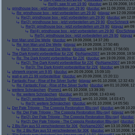
Re(8): saw IV um 19,90
(
ducduc
am 11.09.2008, 16:
grindhouse box - jetzt vorbestellen um 29,90
(
ducduc
am 11.09.2008, 22:1
Re: grindhouse box - jetzt vorbestellen um 29,90
(
playaz
am 12.09.2008,
Re(2): grindhouse box - jetzt vorbestellen um 29,90
(
ducduc
am 12.09
Re(2): grindhouse box - jetzt vorbestellen um 29,90
(
DocSchneck
am 
Re(3): grindhouse box - jetzt vorbestellen um 29,90
(
playaz
am 09.
Re(4): grindhouse box - jetzt vorbestellen um 29,90
(
DocSchne
Re(5): grindhouse box - jetzt vorbestellen um 29,90
(
playaz
a
Iron Man und Die Welle
(
ducduc
am 19.09.2008, 14:37:28)
Re: Iron Man und Die Welle
(
playaz
am 19.09.2008, 17:50:48)
Re(2): Iron Man und Die Welle
(
ducduc
am 19.09.2008, 17:56:00)
The Dark Knight vorbestellbar für 22€
(
NoName2007
am 19.09.2008, 19:5
Re: The Dark Knight vorbestellbar für 22€
(
ducduc
am 19.09.2008, 20:0
Re(2): The Dark Knight vorbestellbar für 22€
(
NoName2007
am 19.09
Re(3): The Dark Knight vorbestellbar für 22€
(
ducduc
am 19.09.200
uhrwerk orange um 9,95
(
ducduc
am 20.09.2008, 15:09:10)
wall-e um 21,99 vorbestellbar
(
ducduc
am 20.09.2008, 15:20:11)
Fantastic Four - Rise of the Silver Surfer
(
playaz
am 01.10.2008, 12:32:43)
Re: Fantastic Four - Rise of the Silver Surfer
(
ducduc
am 01.10.2008, 12
weitere Schnäpchen
(
Pomm1
am 01.10.2008, 13:39:39)
Re: weitere Schnäpchen
(
ducduc
am 01.10.2008, 13:43:44)
Re(2): weitere Schnäpchen
(
Pomm1
am 01.10.2008, 14:03:47)
Re(3): weitere Schnäpchen
(
ducduc
am 01.10.2008, 14:05:56)
Der Pate Trilogie - The Coppola Restoration [Blu-ray]
(
ducduc
am 08.10.20
Re: Der Pate Trilogie - The Coppola Restoration [Blu-ray]
(
playaz
am 08.
Re(2): Der Pate Trilogie - The Coppola Restoration [Blu-ray]
(
ducduc
Re(2): Der Pate Trilogie - The Coppola Restoration [Blu-ray]
(
ducduc
2 Blu Ray aus 53 verschiedenen für 30€
(
NoName2007
am 13.10.2008, 13
Re: 2 Blu Ray aus 53 verschiedenen für 30€
(
ducduc
am 13.10.2008, 14