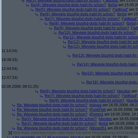
Re(3): Wieviele blus/hd-dvds habt ihr schon?
(
"without"
am 15.05.2
Re(4): Wieviele blus/hd-dvds habt ihr schon?
(
brösl
am 15.05.20
Re(5): Wieviele blus/hd-dvds habt ihr schon?
(
"without"
am 15
Re(6): Wieviele blus/hd-dvds habt ihr schon?
(
brösl
am 15.
Re(7): Wieviele blus/hd-dvds habt ihr schon?
(
"without"
Re(8): Wieviele blus/hd-dvds habt ihr schon?
(
brösl
a
Re(9): Wieviele blus/hd-dvds habt ihr schon?
(
"wi
Re(10): Wieviele blus/hd-dvds habt ihr schon?
Re(11): Wieviele blus/hd-dvds habt ihr scho
Re(12): Wieviele blus/hd-dvds habt ihr s
Re(12): Wieviele blus/hd-dvds habt ihr s
11:14:24)
Re(13): Wieviele blus/hd-dvds habt ihr
18:39:33)
Re(14): Wieviele blus/hd-dvds habt 
12:44:54)
Re(15): Wieviele blus/hd-dvds ha
12:47:33)
Re(16): Wieviele blus/hd-dvds 
02.06.2008, 08:51:25)
Re(6): Wieviele blus/hd-dvds habt ihr schon?
(
ducduc
am 1
Re(7): Wieviele blus/hd-dvds habt ihr schon?
(
"without"
Re(8): Wieviele blus/hd-dvds habt ihr schon?
(
ducdu
Re: Wieviele blus/hd-dvds habt ihr schon?
(
playaz
am 16.05.2008, 08:2
Re: Wieviele blus/hd-dvds habt ihr schon?
(
FunkFish
am 16.05.2008, 08
Re: Wieviele blus/hd-dvds habt ihr schon?
(
Pomm1
am 16.05.2008, 18:
Re(2): Wieviele blus/hd-dvds habt ihr schon?
(
ducduc
am 16.05.2008,
Re(2): Wieviele blus/hd-dvds habt ihr schon?
(
brösl
am 16.05.2008, 1
Re: Wieviele blus/hd-dvds habt ihr schon?
(
Wizard51
am 28.05.2008, 09
Vom Autor zurückgezogen oder Autor hat seine Registrierung nicht bestätig
v for vendetta um 17,48 euronnen
(
ducduc
am 16.05.2008, 15:29:06)