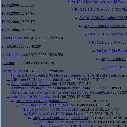
Re(14): 2 Blu-Ray oder 2 PS3 Plati
19.09.2008, 15:33:12)
Re(15): 2 Blu-Ray oder 2 PS3 Pl
19.09.2008, 15:34:35)
Re(16): 2 Blu-Ray oder 2 PS3 
19.09.2008, 15:36:47)
Re(17): 2 Blu-Ray oder 2 P
19.09.2008, 15:39:24)
Re(18): 2 Blu-Ray oder 2
(
hackenbush
am 19.09.2008, 15:42:55)
Re(19): 2 Blu-Ray ode
am 19.09.2008, 15:46:23)
Re(20): 2 Blu-Ray 
(
hackenbush
am 19.09.2008, 15:48:53)
Re(21): 2 Blu-Ra
(
ducduc
am 19.09.2008, 15:49:26)
Re(22): 2 Blu
(
hackenbush
am 19.09.2008, 15:50:52)
Re: 2 Blu-Ray oder 2 PS3 Platinum Games für 35 €
(
Devil's Sidekick
am 
MIB 1 um 18,97 euronnen
(
ducduc
am 11.08.2008, 17:02:56)
Blu-rays ab 16 €
(
Pomm1
am 11.08.2008, 17:24:11)
amazon blu ray um je 17,97 euronnen
(
ducduc
am 30.08.2008, 10:01:16)
"Asterix bei den Olympischen Spielen" um € 14,90
(
Wizard51
am 08.09.200
saw IV um 19,90
(
ducduc
am 11.09.2008, 12:20:55)
Re: saw IV um 19,90
(
Flo061180
am 11.09.2008, 15:14:53)
Re(2): saw IV um 19,90
(
ducduc
am 11.09.2008, 15:22:14)
Re(3): saw IV um 19,90
(
Flo061180
am 11.09.2008, 15:45:46)
Re(4): saw IV um 19,90
(
ducduc
am 11.09.2008, 15:46:45)
Re(5): saw IV um 19,90
(
Flo061180
am 11.09.2008, 15:48:15
Re(6): saw IV um 19,90
(
ducduc
am 11.09.2008, 15:49:48
Re(7): saw IV um 19,90
(
Flo061180
am 11.09.2008, 16: