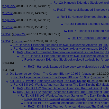
Re(12): Hancock Extended Steelbook welt
(
angelo22
am 08.11.2008, 14:40:57)
Re(13): Hancock Extended Steelbook w
(
ducduc
am 08.11.2008, 14:43:42)
Re(14): Hancock Extended Steelbook
(
angelo22
am 08.11.2008, 14:59:50)
Re(15): Hancock Extended Steelb
(
ducduc
am 08.11.2008, 15:04:05)
Re(16): Hancock Extended Stee
19,95€
(
angelo22
am 10.11.2008, 16:37:21)
Re(17): Hancock Extended S
19,95€
(
ducduc
am 10.11.2008, 16:58:07)
Re: Hancock Extended Steelbook weltweit exklusiv bei Amazon, 19,95€
Re: Hancock Extended Steelbook weltweit exklusiv bei Amazon, 19,95€
Re(2): Hancock Extended Steelbook weltweit exklusiv bei Amazon, 1
Re(3): Hancock Extended Steelbook weltweit exklusiv bei Amazon,
Re(4): Hancock Extended Steelbook weltweit exklusiv bei Amaz
10:53:46)
Re(5): Hancock Extended Steelbook weltweit exklusiv bei A
16:41:34)
Die Legende von Omar - The Keeper [Blu-ray] 10,95€
(
playaz
am 11.11.200
Re: Die Legende von Omar - The Keeper [Blu-ray] 10,95€
(
ducduc
am 11
Kill Bill 1+2, Wanted, American Gangster, The Dark Knight
(
ducduc
am 18.1
Re: Kill Bill 1+2, Wanted, American Gangster, The Dark Knight
(
DJ Masta
Re(2): Kill Bill 1+2, Wanted, American Gangster, The Dark Knight
(
pla
Re(2): Kill Bill 1+2, Wanted, American Gangster, The Dark Knight
(
du
Re(3): Kill Bill 1+2, Wanted, American Gangster, The Dark Knight
(
Re(4): Kill Bill 1+2, Wanted, American Gangster, The Dark Knigh
Re(4): Kill Bill 1+2, Wanted, American Gangster, The Dark Knigh
Re(5): Kill Bill 1+2, Wanted, American Gangster, The Dark Kni