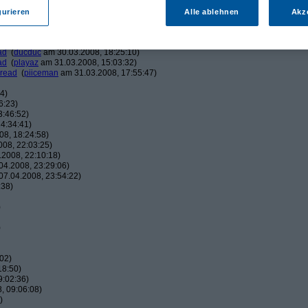
am 30.03.2008, 15:48:11)
am 30.03.2008, 16:00:59)
gurieren
Alle ablehnen
Akz
eman
am 30.03.2008, 16:04:17)
ucduc
am 30.03.2008, 16:10:25)
(
piiceman
am 30.03.2008, 17:29:21)
ad
(
ducduc
am 30.03.2008, 18:25:10)
ad
(
playaz
am 31.03.2008, 15:03:32)
hread
(
piiceman
am 31.03.2008, 17:55:47)
4)
6:23)
3:46:52)
4:34:41)
8, 18:24:58)
08, 22:03:25)
2008, 22:10:18)
4.2008, 23:29:06)
7.04.2008, 23:54:22)
:38)
)
)
02)
18:50)
9:02:36)
, 09:06:08)
)