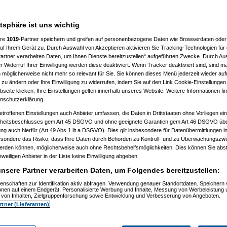
)
2:18:22)
24:48)
atsphäre ist uns wichtig
9)
ere
1019
-Partner speichern und greifen auf personenbezogene Daten wie Browserdaten oder 
)
f Ihrem Gerät zu. Durch Auswahl von Akzeptieren aktivieren Sie Tracking-Technologien für d
artner verarbeiten Daten, um Ihnen Dienste bereitzustellen“ aufgeführten Zwecke. Durch Aus
0:58:27)
 Widerruf Ihrer Einwilligung werden diese deaktiviert. Wenn Tracker deaktiviert sind, sind m
8:37:33)
 möglicherweise nicht mehr so relevant für Sie. Sie können dieses Menü jederzeit wieder auf
08, 10:17:40)
 zu ändern oder Ihre Einwilligung zu widerrufen, indem Sie auf den Link Cookie-Einstellunge
08, 10:18:27)
03.2008, 10:22:30)
eite klicken. Ihre Einstellungen gelten innerhalb unseres Website. Weitere Informationen fin
03.2008, 10:29:20)
nschutzerklärung.
am 29.03.2008, 10:30:58)
etroffenen Einstellungen auch Anbieter umfassen, die Daten in Drittstaaten ohne Vorliegen ei
am 29.03.2008, 10:32:27)
elcart
am 29.03.2008, 10:38:55)
itsbeschlusses gem Art 45 DSGVO und ohne geeignete Garantien gem Art 46 DSGVO übermi
, 16:15:41)
gung auch hierfür (Art 49 Abs 1 lit a DSGVO). Dies gilt insbesondere für Datenübermittlungen i
36:27)
esondere das Risiko, dass Ihre Daten durch Behörden zu Kontroll- und zu Überwachungsz
:28:57)
werden können, möglicherweise auch ohne Rechtsbehelfsmöglichkeiten. Dies können Sie abst
25:30)
eweiligen Anbieter in der Liste keine Einwilligung abgeben.
08, 13:46:23)
3:24)
nsere Partner verarbeiten Daten, um Folgendes bereitzustellen:
00)
1:12:43)
enschaften zur Identifikation aktiv abfragen. Verwendung genauer Standortdaten. Speichern 
1:50:02)
ionen auf einem Endgerät. Personalisierte Werbung und Inhalte, Messung von Werbeleistung 
von Inhalten, Zielgruppenforschung sowie Entwicklung und Verbesserung von Angeboten.
08, 12:47:46)
08, 13:16:39)
rtner (Lieferanten)
3.2008, 15:38:42)
03.2008, 15:40:53)