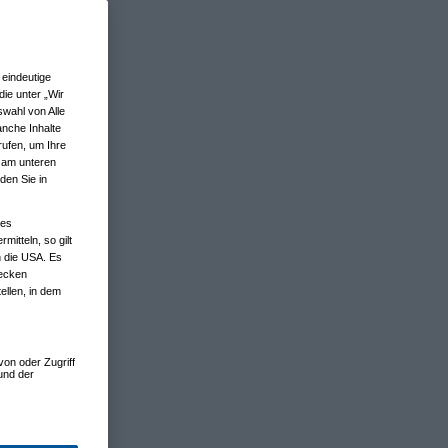
eindeutige
ie unter „Wir
wahl von Alle
anche Inhalte
rufen, um Ihre
n am unteren
den Sie in
nes
tteln, so gilt
n die USA. Es
wecken
ellen, in dem
von oder Zugriff
und der