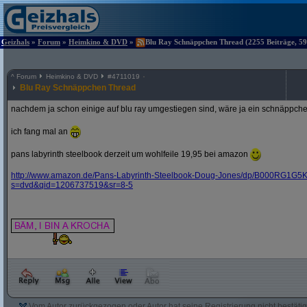
Geizhals
»
Forum
»
Heimkino & DVD
»
Blu Ray Schnäppchen Thread (2255 Beiträge, 59
^
Forum
Heimkino & DVD
#
4711019
Blu Ray Schnäppchen Thread
nachdem ja schon einige auf blu ray umgestiegen sind, wäre ja ein schnäppche
ich fang mal an
pans labyrinth steelbook derzeit um wohlfeile 19,95 bei amazon
http:/
/
www.amazon.de/
Pans-Labyrinth-Steelbook-Doug-Jones/
dp/
B000RG1G5K
s=dvd&
qid=1206737519&
sr=8-5
Vom Autor zurückgezogen oder Autor hat seine Registrierung nicht bestätig