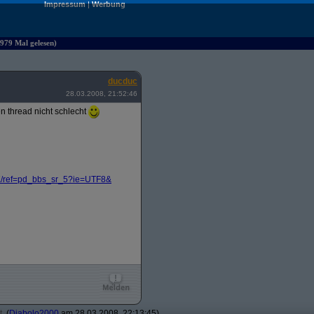
Impressum
|
Werbung
979 Mal gelesen)
ducduc
28.03.2008, 21:52:46
n thread nicht schlecht
/
ref=pd_bbs_sr_5?
ie=UTF8&
t
(
Diabolo2000
am 28.03.2008, 22:13:45)