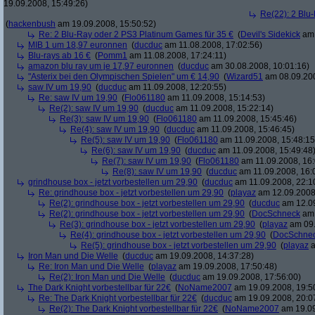
19.09.2008, 15:49:26)
Re(22): 2 Blu
(
hackenbush
am 19.09.2008, 15:50:52)
Re: 2 Blu-Ray oder 2 PS3 Platinum Games für 35 €
(
Devil's Sidekick
am 
MIB 1 um 18,97 euronnen
(
ducduc
am 11.08.2008, 17:02:56)
Blu-rays ab 16 €
(
Pomm1
am 11.08.2008, 17:24:11)
amazon blu ray um je 17,97 euronnen
(
ducduc
am 30.08.2008, 10:01:16)
"Asterix bei den Olympischen Spielen" um € 14,90
(
Wizard51
am 08.09.200
saw IV um 19,90
(
ducduc
am 11.09.2008, 12:20:55)
Re: saw IV um 19,90
(
Flo061180
am 11.09.2008, 15:14:53)
Re(2): saw IV um 19,90
(
ducduc
am 11.09.2008, 15:22:14)
Re(3): saw IV um 19,90
(
Flo061180
am 11.09.2008, 15:45:46)
Re(4): saw IV um 19,90
(
ducduc
am 11.09.2008, 15:46:45)
Re(5): saw IV um 19,90
(
Flo061180
am 11.09.2008, 15:48:15
Re(6): saw IV um 19,90
(
ducduc
am 11.09.2008, 15:49:48
Re(7): saw IV um 19,90
(
Flo061180
am 11.09.2008, 16:
Re(8): saw IV um 19,90
(
ducduc
am 11.09.2008, 16:
grindhouse box - jetzt vorbestellen um 29,90
(
ducduc
am 11.09.2008, 22:1
Re: grindhouse box - jetzt vorbestellen um 29,90
(
playaz
am 12.09.2008,
Re(2): grindhouse box - jetzt vorbestellen um 29,90
(
ducduc
am 12.09
Re(2): grindhouse box - jetzt vorbestellen um 29,90
(
DocSchneck
am 
Re(3): grindhouse box - jetzt vorbestellen um 29,90
(
playaz
am 09.
Re(4): grindhouse box - jetzt vorbestellen um 29,90
(
DocSchne
Re(5): grindhouse box - jetzt vorbestellen um 29,90
(
playaz
a
Iron Man und Die Welle
(
ducduc
am 19.09.2008, 14:37:28)
Re: Iron Man und Die Welle
(
playaz
am 19.09.2008, 17:50:48)
Re(2): Iron Man und Die Welle
(
ducduc
am 19.09.2008, 17:56:00)
The Dark Knight vorbestellbar für 22€
(
NoName2007
am 19.09.2008, 19:5
Re: The Dark Knight vorbestellbar für 22€
(
ducduc
am 19.09.2008, 20:0
Re(2): The Dark Knight vorbestellbar für 22€
(
NoName2007
am 19.09