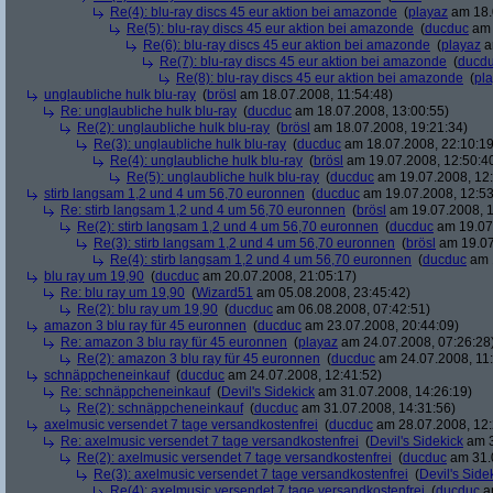
Re(4): blu-ray discs 45 eur aktion bei amazonde
(
playaz
am 18.
Re(5): blu-ray discs 45 eur aktion bei amazonde
(
ducduc
am 
Re(6): blu-ray discs 45 eur aktion bei amazonde
(
playaz
a
Re(7): blu-ray discs 45 eur aktion bei amazonde
(
ducd
Re(8): blu-ray discs 45 eur aktion bei amazonde
(
pl
unglaubliche hulk blu-ray
(
brösl
am 18.07.2008, 11:54:48)
Re: unglaubliche hulk blu-ray
(
ducduc
am 18.07.2008, 13:00:55)
Re(2): unglaubliche hulk blu-ray
(
brösl
am 18.07.2008, 19:21:34)
Re(3): unglaubliche hulk blu-ray
(
ducduc
am 18.07.2008, 22:10:19
Re(4): unglaubliche hulk blu-ray
(
brösl
am 19.07.2008, 12:50:4
Re(5): unglaubliche hulk blu-ray
(
ducduc
am 19.07.2008, 12:
stirb langsam 1,2 und 4 um 56,70 euronnen
(
ducduc
am 19.07.2008, 12:53
Re: stirb langsam 1,2 und 4 um 56,70 euronnen
(
brösl
am 19.07.2008, 1
Re(2): stirb langsam 1,2 und 4 um 56,70 euronnen
(
ducduc
am 19.07.
Re(3): stirb langsam 1,2 und 4 um 56,70 euronnen
(
brösl
am 19.07
Re(4): stirb langsam 1,2 und 4 um 56,70 euronnen
(
ducduc
am 1
blu ray um 19,90
(
ducduc
am 20.07.2008, 21:05:17)
Re: blu ray um 19,90
(
Wizard51
am 05.08.2008, 23:45:42)
Re(2): blu ray um 19,90
(
ducduc
am 06.08.2008, 07:42:51)
amazon 3 blu ray für 45 euronnen
(
ducduc
am 23.07.2008, 20:44:09)
Re: amazon 3 blu ray für 45 euronnen
(
playaz
am 24.07.2008, 07:26:28
Re(2): amazon 3 blu ray für 45 euronnen
(
ducduc
am 24.07.2008, 11:
schnäppcheneinkauf
(
ducduc
am 24.07.2008, 12:41:52)
Re: schnäppcheneinkauf
(
Devil's Sidekick
am 31.07.2008, 14:26:19)
Re(2): schnäppcheneinkauf
(
ducduc
am 31.07.2008, 14:31:56)
axelmusic versendet 7 tage versandkostenfrei
(
ducduc
am 28.07.2008, 12:
Re: axelmusic versendet 7 tage versandkostenfrei
(
Devil's Sidekick
am 3
Re(2): axelmusic versendet 7 tage versandkostenfrei
(
ducduc
am 31.0
Re(3): axelmusic versendet 7 tage versandkostenfrei
(
Devil's Side
Re(4): axelmusic versendet 7 tage versandkostenfrei
(
ducduc
am