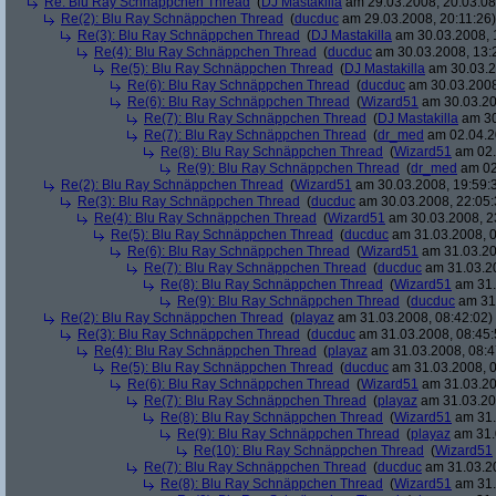
Re: Blu Ray Schnäppchen Thread
(
DJ Mastakilla
am 29.03.2008, 20:03:08
Re(2): Blu Ray Schnäppchen Thread
(
ducduc
am 29.03.2008, 20:11:26)
Re(3): Blu Ray Schnäppchen Thread
(
DJ Mastakilla
am 30.03.2008, 
Re(4): Blu Ray Schnäppchen Thread
(
ducduc
am 30.03.2008, 13:
Re(5): Blu Ray Schnäppchen Thread
(
DJ Mastakilla
am 30.03.2
Re(6): Blu Ray Schnäppchen Thread
(
ducduc
am 30.03.2008
Re(6): Blu Ray Schnäppchen Thread
(
Wizard51
am 30.03.20
Re(7): Blu Ray Schnäppchen Thread
(
DJ Mastakilla
am 30
Re(7): Blu Ray Schnäppchen Thread
(
dr_med
am 02.04.2
Re(8): Blu Ray Schnäppchen Thread
(
Wizard51
am 02.
Re(9): Blu Ray Schnäppchen Thread
(
dr_med
am 02
Re(2): Blu Ray Schnäppchen Thread
(
Wizard51
am 30.03.2008, 19:59:
Re(3): Blu Ray Schnäppchen Thread
(
ducduc
am 30.03.2008, 22:05:
Re(4): Blu Ray Schnäppchen Thread
(
Wizard51
am 30.03.2008, 2
Re(5): Blu Ray Schnäppchen Thread
(
ducduc
am 31.03.2008, 0
Re(6): Blu Ray Schnäppchen Thread
(
Wizard51
am 31.03.20
Re(7): Blu Ray Schnäppchen Thread
(
ducduc
am 31.03.20
Re(8): Blu Ray Schnäppchen Thread
(
Wizard51
am 31.
Re(9): Blu Ray Schnäppchen Thread
(
ducduc
am 31.
Re(2): Blu Ray Schnäppchen Thread
(
playaz
am 31.03.2008, 08:42:02)
Re(3): Blu Ray Schnäppchen Thread
(
ducduc
am 31.03.2008, 08:45:
Re(4): Blu Ray Schnäppchen Thread
(
playaz
am 31.03.2008, 08:4
Re(5): Blu Ray Schnäppchen Thread
(
ducduc
am 31.03.2008, 0
Re(6): Blu Ray Schnäppchen Thread
(
Wizard51
am 31.03.20
Re(7): Blu Ray Schnäppchen Thread
(
playaz
am 31.03.20
Re(8): Blu Ray Schnäppchen Thread
(
Wizard51
am 31.
Re(9): Blu Ray Schnäppchen Thread
(
playaz
am 31.
Re(10): Blu Ray Schnäppchen Thread
(
Wizard51
Re(7): Blu Ray Schnäppchen Thread
(
ducduc
am 31.03.20
Re(8): Blu Ray Schnäppchen Thread
(
Wizard51
am 31.