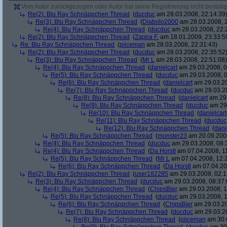
Vom Autor zurückgezogen oder Autor hat seine Registrierung nicht bestätig
Re(2): Blu Ray Schnäppchen Thread
(
ducduc
am 28.03.2008, 22:14:39
Re(3): Blu Ray Schnäppchen Thread
(
Diabolo2000
am 28.03.2008, 2
Re(4): Blu Ray Schnäppchen Thread
(
ducduc
am 28.03.2008, 22:
Re(2): Blu Ray Schnäppchen Thread
(
Zappa F.
am 18.01.2009, 23:33:5
Re: Blu Ray Schnäppchen Thread
(
piiceman
am 28.03.2008, 22:31:43)
Re(2): Blu Ray Schnäppchen Thread
(
ducduc
am 28.03.2008, 22:35:52
Re(3): Blu Ray Schnäppchen Thread
(
Mr L
am 28.03.2008, 22:51:08)
Re(4): Blu Ray Schnäppchen Thread
(
danielcart
am 29.03.2008, 0
Re(5): Blu Ray Schnäppchen Thread
(
ducduc
am 29.03.2008, 0
Re(6): Blu Ray Schnäppchen Thread
(
danielcart
am 29.03.20
Re(7): Blu Ray Schnäppchen Thread
(
ducduc
am 29.03.20
Re(8): Blu Ray Schnäppchen Thread
(
danielcart
am 29.
Re(9): Blu Ray Schnäppchen Thread
(
ducduc
am 29.
Re(10): Blu Ray Schnäppchen Thread
(
danielcart
Re(11): Blu Ray Schnäppchen Thread
(
ducduc
Re(12): Blu Ray Schnäppchen Thread
(
dani
Re(5): Blu Ray Schnäppchen Thread
(
monster23
am 20.09.2008
Re(4): Blu Ray Schnäppchen Thread
(
ducduc
am 29.03.2008, 08:
Re(4): Blu Ray Schnäppchen Thread
(
Da Horstl
am 07.04.2008, 11
Re(5): Blu Ray Schnäppchen Thread
(
Mr L
am 07.04.2008, 12:
Re(6): Blu Ray Schnäppchen Thread
(
Da Horstl
am 07.04.20
Re(2): Blu Ray Schnäppchen Thread
(
user182285
am 29.03.2008, 02:1
Re(3): Blu Ray Schnäppchen Thread
(
ducduc
am 29.03.2008, 08:37:
Re(4): Blu Ray Schnäppchen Thread
(
ChipsBier
am 29.03.2008, 1
Re(5): Blu Ray Schnäppchen Thread
(
ducduc
am 29.03.2008, 1
Re(6): Blu Ray Schnäppchen Thread
(
ChipsBier
am 29.03.20
Re(7): Blu Ray Schnäppchen Thread
(
ducduc
am 29.03.20
Re(8): Blu Ray Schnäppchen Thread
(
piiceman
am 30.0