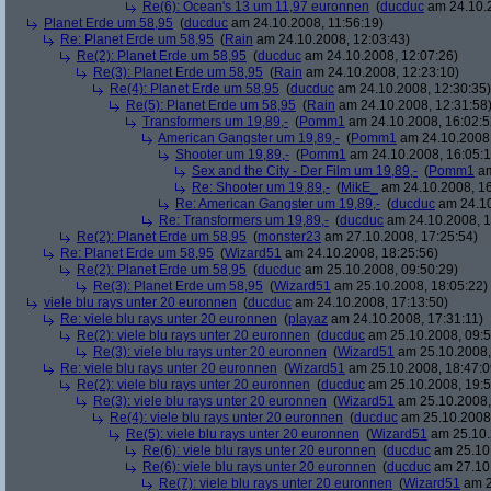
Re(6): Ocean's 13 um 11,97 euronnen
(
ducduc
am 24.10.2
Planet Erde um 58,95
(
ducduc
am 24.10.2008, 11:56:19)
Re: Planet Erde um 58,95
(
Rain
am 24.10.2008, 12:03:43)
Re(2): Planet Erde um 58,95
(
ducduc
am 24.10.2008, 12:07:26)
Re(3): Planet Erde um 58,95
(
Rain
am 24.10.2008, 12:23:10)
Re(4): Planet Erde um 58,95
(
ducduc
am 24.10.2008, 12:30:35)
Re(5): Planet Erde um 58,95
(
Rain
am 24.10.2008, 12:31:58
Transformers um 19,89,-
(
Pomm1
am 24.10.2008, 16:02:5
American Gangster um 19,89,-
(
Pomm1
am 24.10.2008,
Shooter um 19,89,-
(
Pomm1
am 24.10.2008, 16:05:1
Sex and the City - Der Film um 19,89,-
(
Pomm1
am
Re: Shooter um 19,89,-
(
MikE_
am 24.10.2008, 16
Re: American Gangster um 19,89,-
(
ducduc
am 24.10
Re: Transformers um 19,89,-
(
ducduc
am 24.10.2008, 1
Re(2): Planet Erde um 58,95
(
monster23
am 27.10.2008, 17:25:54)
Re: Planet Erde um 58,95
(
Wizard51
am 24.10.2008, 18:25:56)
Re(2): Planet Erde um 58,95
(
ducduc
am 25.10.2008, 09:50:29)
Re(3): Planet Erde um 58,95
(
Wizard51
am 25.10.2008, 18:05:22)
viele blu rays unter 20 euronnen
(
ducduc
am 24.10.2008, 17:13:50)
Re: viele blu rays unter 20 euronnen
(
playaz
am 24.10.2008, 17:31:11)
Re(2): viele blu rays unter 20 euronnen
(
ducduc
am 25.10.2008, 09:5
Re(3): viele blu rays unter 20 euronnen
(
Wizard51
am 25.10.2008,
Re: viele blu rays unter 20 euronnen
(
Wizard51
am 25.10.2008, 18:47:0
Re(2): viele blu rays unter 20 euronnen
(
ducduc
am 25.10.2008, 19:5
Re(3): viele blu rays unter 20 euronnen
(
Wizard51
am 25.10.2008,
Re(4): viele blu rays unter 20 euronnen
(
ducduc
am 25.10.2008,
Re(5): viele blu rays unter 20 euronnen
(
Wizard51
am 25.10.
Re(6): viele blu rays unter 20 euronnen
(
ducduc
am 25.10.
Re(6): viele blu rays unter 20 euronnen
(
ducduc
am 27.10.
Re(7): viele blu rays unter 20 euronnen
(
Wizard51
am 2