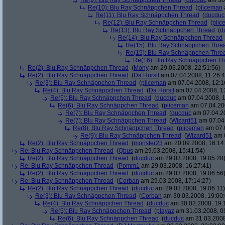
Re(9): Blu Ray Schnäppchen Thread
(
ducduc
am 30.
Re(10): Blu Ray Schnäppchen Thread
(
piiceman
Re(11): Blu Ray Schnäppchen Thread
(
ducduc
Re(12): Blu Ray Schnäppchen Thread
(
piic
Re(13): Blu Ray Schnäppchen Thread
(
d
Re(14): Blu Ray Schnäppchen Thread
Re(15): Blu Ray Schnäppchen Thre
Re(15): Blu Ray Schnäppchen Thre
Re(16): Blu Ray Schnäppchen T
Re(2): Blu Ray Schnäppchen Thread
(
Mohy
am 29.03.2008, 22:51:56)
Re(2): Blu Ray Schnäppchen Thread
(
Da Horstl
am 07.04.2008, 11:26:4
Re(3): Blu Ray Schnäppchen Thread
(
piiceman
am 07.04.2008, 12:1
Re(4): Blu Ray Schnäppchen Thread
(
Da Horstl
am 07.04.2008, 1
Re(5): Blu Ray Schnäppchen Thread
(
ducduc
am 07.04.2008, 1
Re(6): Blu Ray Schnäppchen Thread
(
piiceman
am 07.04.200
Re(7): Blu Ray Schnäppchen Thread
(
ducduc
am 07.04.20
Re(7): Blu Ray Schnäppchen Thread
(
Wizard51
am 07.04.
Re(8): Blu Ray Schnäppchen Thread
(
piiceman
am 07.0
Re(9): Blu Ray Schnäppchen Thread
(
Wizard51
am 0
Re(2): Blu Ray Schnäppchen Thread
(
monster23
am 20.09.2008, 16:14
Re: Blu Ray Schnäppchen Thread
(
Qbus
am 29.03.2008, 15:41:54)
Re(2): Blu Ray Schnäppchen Thread
(
ducduc
am 29.03.2008, 19:05:28
Re: Blu Ray Schnäppchen Thread
(
Pomm1
am 29.03.2008, 16:27:41)
Re(2): Blu Ray Schnäppchen Thread
(
ducduc
am 29.03.2008, 19:06:56
Re: Blu Ray Schnäppchen Thread
(
Corban
am 29.03.2008, 17:14:27)
Re(2): Blu Ray Schnäppchen Thread
(
ducduc
am 29.03.2008, 19:06:11)
Re(3): Blu Ray Schnäppchen Thread
(
Corban
am 30.03.2008, 19:00:
Re(4): Blu Ray Schnäppchen Thread
(
ducduc
am 30.03.2008, 19:
Re(5): Blu Ray Schnäppchen Thread
(
playaz
am 31.03.2008, 0
Re(6): Blu Ray Schnäppchen Thread
(
ducduc
am 31.03.2008