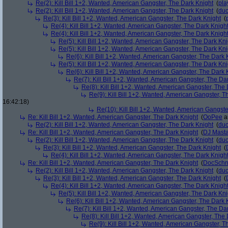
Re(2): Kill Bill 1+2, Wanted, American Gangster, The Dark Knight
(
pla
Re(2): Kill Bill 1+2, Wanted, American Gangster, The Dark Knight
(
du
Re(3): Kill Bill 1+2, Wanted, American Gangster, The Dark Knight
(
Re(4): Kill Bill 1+2, Wanted, American Gangster, The Dark Knigh
Re(4): Kill Bill 1+2, Wanted, American Gangster, The Dark Knigh
Re(5): Kill Bill 1+2, Wanted, American Gangster, The Dark Kni
Re(5): Kill Bill 1+2, Wanted, American Gangster, The Dark Kni
Re(6): Kill Bill 1+2, Wanted, American Gangster, The Dark 
Re(5): Kill Bill 1+2, Wanted, American Gangster, The Dark Kni
Re(6): Kill Bill 1+2, Wanted, American Gangster, The Dark 
Re(7): Kill Bill 1+2, Wanted, American Gangster, The Da
Re(8): Kill Bill 1+2, Wanted, American Gangster, The
Re(9): Kill Bill 1+2, Wanted, American Gangster, T
16:42:18)
Re(10): Kill Bill 1+2, Wanted, American Gangste
Re: Kill Bill 1+2, Wanted, American Gangster, The Dark Knight
(
OoPee
a
Re(2): Kill Bill 1+2, Wanted, American Gangster, The Dark Knight
(
du
Re: Kill Bill 1+2, Wanted, American Gangster, The Dark Knight
(
DJ Masta
Re(2): Kill Bill 1+2, Wanted, American Gangster, The Dark Knight
(
du
Re(3): Kill Bill 1+2, Wanted, American Gangster, The Dark Knight
(
Re(4): Kill Bill 1+2, Wanted, American Gangster, The Dark Knigh
Re: Kill Bill 1+2, Wanted, American Gangster, The Dark Knight
(
DocSchn
Re(2): Kill Bill 1+2, Wanted, American Gangster, The Dark Knight
(
du
Re(3): Kill Bill 1+2, Wanted, American Gangster, The Dark Knight
(
Re(4): Kill Bill 1+2, Wanted, American Gangster, The Dark Knigh
Re(5): Kill Bill 1+2, Wanted, American Gangster, The Dark Kni
Re(6): Kill Bill 1+2, Wanted, American Gangster, The Dark 
Re(7): Kill Bill 1+2, Wanted, American Gangster, The Da
Re(8): Kill Bill 1+2, Wanted, American Gangster, The
Re(9): Kill Bill 1+2, Wanted, American Gangster, T