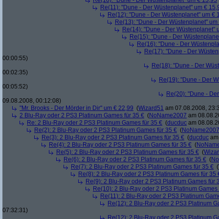
Re(10): "Dune - Der Wüstenplanet" um € 15,95
Re(11): "Dune - Der Wüstenplanet" um € 15,
Re(12): "Dune - Der Wüstenplanet" um € 
Re(13): "Dune - Der Wüstenplanet" um
Re(14): "Dune - Der Wüstenplanet" 
Re(15): "Dune - Der Wüstenplane
Re(16): "Dune - Der Wüstenpla
Re(17): "Dune - Der Wüsten
00:00:55)
Re(18): "Dune - Der Wüs
00:02:35)
Re(19): "Dune - Der W
00:05:52)
Re(20): "Dune - De
09.08.2008, 00:12:08)
"Mr. Brooks - Der Mörder in Dir" um € 22,99
(
Wizard51
am 07.08.2008, 23:
2 Blu-Ray oder 2 PS3 Platinum Games für 35 €
(
NoName2007
am 08.08.20
Re: 2 Blu-Ray oder 2 PS3 Platinum Games für 35 €
(
ducduc
am 08.08.20
Re(2): 2 Blu-Ray oder 2 PS3 Platinum Games für 35 €
(
NoName200
Re(3): 2 Blu-Ray oder 2 PS3 Platinum Games für 35 €
(
ducduc
am 
Re(4): 2 Blu-Ray oder 2 PS3 Platinum Games für 35 €
(
NoNam
Re(5): 2 Blu-Ray oder 2 PS3 Platinum Games für 35 €
(
Wiza
Re(6): 2 Blu-Ray oder 2 PS3 Platinum Games für 35 €
(
No
Re(7): 2 Blu-Ray oder 2 PS3 Platinum Games für 35 €
(
Re(8): 2 Blu-Ray oder 2 PS3 Platinum Games für 35 
Re(9): 2 Blu-Ray oder 2 PS3 Platinum Games für 
Re(10): 2 Blu-Ray oder 2 PS3 Platinum Games 
Re(11): 2 Blu-Ray oder 2 PS3 Platinum Game
Re(12): 2 Blu-Ray oder 2 PS3 Platinum G
07:32:31)
Re(12): 2 Blu-Ray oder 2 PS3 Platinum G