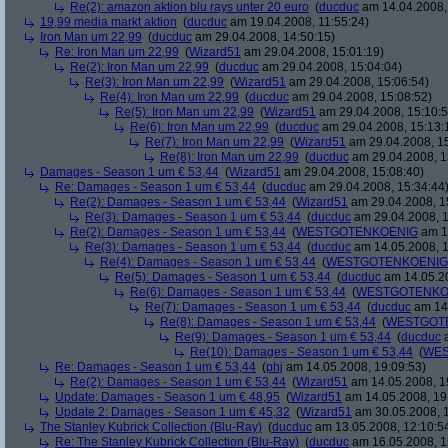
Re(2): amazon aktion blu rays unter 20 euro
(
ducduc
am 14.04.2008,
19,99 media markt aktion
(
ducduc
am 19.04.2008, 11:55:24)
Iron Man um 22,99
(
ducduc
am 29.04.2008, 14:50:15)
Re: Iron Man um 22,99
(
Wizard51
am 29.04.2008, 15:01:19)
Re(2): Iron Man um 22,99
(
ducduc
am 29.04.2008, 15:04:04)
Re(3): Iron Man um 22,99
(
Wizard51
am 29.04.2008, 15:06:54)
Re(4): Iron Man um 22,99
(
ducduc
am 29.04.2008, 15:08:52)
Re(5): Iron Man um 22,99
(
Wizard51
am 29.04.2008, 15:10:5
Re(6): Iron Man um 22,99
(
ducduc
am 29.04.2008, 15:13:
Re(7): Iron Man um 22,99
(
Wizard51
am 29.04.2008, 15
Re(8): Iron Man um 22,99
(
ducduc
am 29.04.2008, 1
Damages - Season 1 um € 53,44
(
Wizard51
am 29.04.2008, 15:08:40)
Re: Damages - Season 1 um € 53,44
(
ducduc
am 29.04.2008, 15:34:44
Re(2): Damages - Season 1 um € 53,44
(
Wizard51
am 29.04.2008, 1
Re(3): Damages - Season 1 um € 53,44
(
ducduc
am 29.04.2008, 1
Re(2): Damages - Season 1 um € 53,44
(
WESTGOTENKOENIG
am 14
Re(3): Damages - Season 1 um € 53,44
(
ducduc
am 14.05.2008, 1
Re(4): Damages - Season 1 um € 53,44
(
WESTGOTENKOENIG
Re(5): Damages - Season 1 um € 53,44
(
ducduc
am 14.05.20
Re(6): Damages - Season 1 um € 53,44
(
WESTGOTENKO
Re(7): Damages - Season 1 um € 53,44
(
ducduc
am 14.
Re(8): Damages - Season 1 um € 53,44
(
WESTGOT
Re(9): Damages - Season 1 um € 53,44
(
ducduc
a
Re(10): Damages - Season 1 um € 53,44
(
WES
Re: Damages - Season 1 um € 53,44
(
phj
am 14.05.2008, 19:09:53)
Re(2): Damages - Season 1 um € 53,44
(
Wizard51
am 14.05.2008, 1
Update: Damages - Season 1 um € 48,95
(
Wizard51
am 14.05.2008, 19
Update 2: Damages - Season 1 um € 45,32
(
Wizard51
am 30.05.2008, 1
The Stanley Kubrick Collection (Blu-Ray)
(
ducduc
am 13.05.2008, 12:10:5
Re: The Stanley Kubrick Collection (Blu-Ray)
(
ducduc
am 16.05.2008, 1