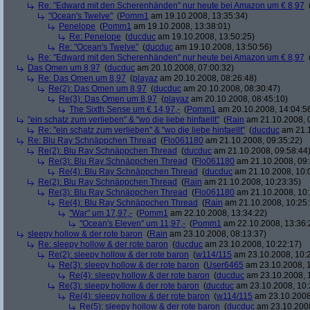
Re: "Edward mit den Scherenhänden" nur heute bei Amazon um € 8,97
"Ocean's Twelve"
(
Pomm1
am 19.10.2008, 13:35:34)
Penelope
(
Pomm1
am 19.10.2008, 13:38:01)
Re: Penelope
(
ducduc
am 19.10.2008, 13:50:25)
Re: "Ocean's Twelve"
(
ducduc
am 19.10.2008, 13:50:56)
Re: "Edward mit den Scherenhänden" nur heute bei Amazon um € 8,97
Das Omen um 8,97
(
ducduc
am 20.10.2008, 07:00:32)
Re: Das Omen um 8,97
(
playaz
am 20.10.2008, 08:26:48)
Re(2): Das Omen um 8,97
(
ducduc
am 20.10.2008, 08:30:47)
Re(3): Das Omen um 8,97
(
playaz
am 20.10.2008, 08:45:10)
The Sixth Sense um € 14,97,-
(
Pomm1
am 20.10.2008, 14:04:5
"ein schatz zum verlieben" & "wo die liebe hinfaellt"
(
Rain
am 21.10.2008, 
Re: "ein schatz zum verlieben" & "wo die liebe hinfaellt"
(
ducduc
am 21.1
Re: Blu Ray Schnäppchen Thread
(
Flo061180
am 21.10.2008, 09:35:22)
Re(2): Blu Ray Schnäppchen Thread
(
ducduc
am 21.10.2008, 09:58:44
Re(3): Blu Ray Schnäppchen Thread
(
Flo061180
am 21.10.2008, 09:
Re(4): Blu Ray Schnäppchen Thread
(
ducduc
am 21.10.2008, 10:
Re(2): Blu Ray Schnäppchen Thread
(
Rain
am 21.10.2008, 10:23:35)
Re(3): Blu Ray Schnäppchen Thread
(
Flo061180
am 21.10.2008, 10:
Re(4): Blu Ray Schnäppchen Thread
(
Rain
am 21.10.2008, 10:25:
"War" um 17,97,-
(
Pomm1
am 22.10.2008, 13:34:22)
"Ocean's Eleven" um 11,97,-
(
Pomm1
am 22.10.2008, 13:36:
sleepy hollow & der rote baron
(
Rain
am 23.10.2008, 08:13:37)
Re: sleepy hollow & der rote baron
(
ducduc
am 23.10.2008, 10:22:17)
Re(2): sleepy hollow & der rote baron
(
w114/115
am 23.10.2008, 10:
Re(3): sleepy hollow & der rote baron
(
User6465
am 23.10.2008, 1
Re(4): sleepy hollow & der rote baron
(
ducduc
am 23.10.2008, 
Re(3): sleepy hollow & der rote baron
(
ducduc
am 23.10.2008, 10:
Re(4): sleepy hollow & der rote baron
(
w114/115
am 23.10.2008
Re(5): sleepy hollow & der rote baron
(
ducduc
am 23.10.2008