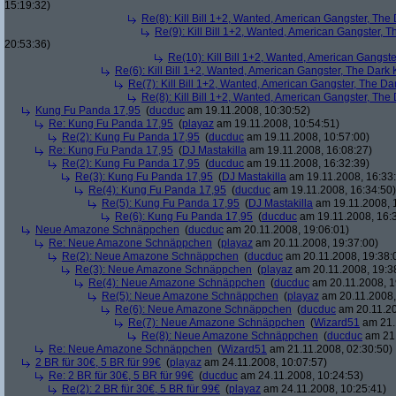
15:19:32)
Re(8): Kill Bill 1+2, Wanted, American Gangster, The
Re(9): Kill Bill 1+2, Wanted, American Gangster, T
20:53:36)
Re(10): Kill Bill 1+2, Wanted, American Gangste
Re(6): Kill Bill 1+2, Wanted, American Gangster, The Dark 
Re(7): Kill Bill 1+2, Wanted, American Gangster, The Da
Re(8): Kill Bill 1+2, Wanted, American Gangster, The
Kung Fu Panda 17,95
(
ducduc
am 19.11.2008, 10:30:52)
Re: Kung Fu Panda 17,95
(
playaz
am 19.11.2008, 10:54:51)
Re(2): Kung Fu Panda 17,95
(
ducduc
am 19.11.2008, 10:57:00)
Re: Kung Fu Panda 17,95
(
DJ Mastakilla
am 19.11.2008, 16:08:27)
Re(2): Kung Fu Panda 17,95
(
ducduc
am 19.11.2008, 16:32:39)
Re(3): Kung Fu Panda 17,95
(
DJ Mastakilla
am 19.11.2008, 16:33
Re(4): Kung Fu Panda 17,95
(
ducduc
am 19.11.2008, 16:34:50)
Re(5): Kung Fu Panda 17,95
(
DJ Mastakilla
am 19.11.2008, 
Re(6): Kung Fu Panda 17,95
(
ducduc
am 19.11.2008, 16:
Neue Amazone Schnäppchen
(
ducduc
am 20.11.2008, 19:06:01)
Re: Neue Amazone Schnäppchen
(
playaz
am 20.11.2008, 19:37:00)
Re(2): Neue Amazone Schnäppchen
(
ducduc
am 20.11.2008, 19:38:
Re(3): Neue Amazone Schnäppchen
(
playaz
am 20.11.2008, 19:3
Re(4): Neue Amazone Schnäppchen
(
ducduc
am 20.11.2008, 1
Re(5): Neue Amazone Schnäppchen
(
playaz
am 20.11.2008,
Re(6): Neue Amazone Schnäppchen
(
ducduc
am 20.11.20
Re(7): Neue Amazone Schnäppchen
(
Wizard51
am 21.
Re(8): Neue Amazone Schnäppchen
(
ducduc
am 21.
Re: Neue Amazone Schnäppchen
(
Wizard51
am 21.11.2008, 02:30:50)
2 BR für 30€, 5 BR für 99€
(
playaz
am 24.11.2008, 10:07:57)
Re: 2 BR für 30€, 5 BR für 99€
(
ducduc
am 24.11.2008, 10:24:53)
Re(2): 2 BR für 30€, 5 BR für 99€
(
playaz
am 24.11.2008, 10:25:41)