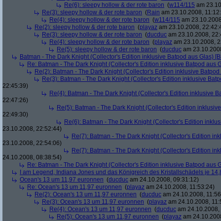
Re(6): sleepy hollow & der rote baron
(
w114/115
am 23.10
Re(3): sleepy hollow & der rote baron
(
Rain
am 23.10.2008, 11:12
Re(4): sleepy hollow & der rote baron
(
w114/115
am 23.10.2008,
Re(2): sleepy hollow & der rote baron
(
playaz
am 23.10.2008, 22:42:
Re(3): sleepy hollow & der rote baron
(
ducduc
am 23.10.2008, 22:
Re(4): sleepy hollow & der rote baron
(
playaz
am 23.10.2008, 2
Re(5): sleepy hollow & der rote baron
(
ducduc
am 23.10.2008
Batman - The Dark Knight (Collector's Edition inklusive Batpod aus Glas) [B
Re: Batman - The Dark Knight (Collector's Edition inklusive Batpod aus G
Re(2): Batman - The Dark Knight (Collector's Edition inklusive Batpod 
Re(3): Batman - The Dark Knight (Collector's Edition inklusive Batp
22:45:39)
Re(4): Batman - The Dark Knight (Collector's Edition inklusive B
22:47:26)
Re(5): Batman - The Dark Knight (Collector's Edition inklusive
22:49:30)
Re(6): Batman - The Dark Knight (Collector's Edition inklus
23.10.2008, 22:52:44)
Re(7): Batman - The Dark Knight (Collector's Edition ink
23.10.2008, 22:54:06)
Re(7): Batman - The Dark Knight (Collector's Edition ink
24.10.2008, 08:38:54)
Re: Batman - The Dark Knight (Collector's Edition inklusive Batpod aus G
I am Legend, Indiana Jones und das Königreich des Kristallschädels je 14,
Ocean's 13 um 11,97 euronnen
(
ducduc
am 24.10.2008, 09:31:12)
Re: Ocean's 13 um 11,97 euronnen
(
playaz
am 24.10.2008, 11:53:24)
Re(2): Ocean's 13 um 11,97 euronnen
(
ducduc
am 24.10.2008, 11:56
Re(3): Ocean's 13 um 11,97 euronnen
(
playaz
am 24.10.2008, 11:
Re(4): Ocean's 13 um 11,97 euronnen
(
ducduc
am 24.10.2008, 
Re(5): Ocean's 13 um 11,97 euronnen
(
playaz
am 24.10.2008