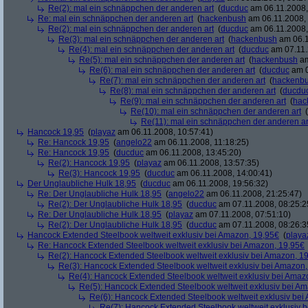
Re(2): mal ein schnäppchen der anderen art
(
ducduc
am 06.11.2008,
Re: mal ein schnäppchen der anderen art
(
hackenbush
am 06.11.2008, 
Re(2): mal ein schnäppchen der anderen art
(
ducduc
am 06.11.2008,
Re(3): mal ein schnäppchen der anderen art
(
hackenbush
am 06.1
Re(4): mal ein schnäppchen der anderen art
(
ducduc
am 07.11.
Re(5): mal ein schnäppchen der anderen art
(
hackenbush
am
Re(6): mal ein schnäppchen der anderen art
(
ducduc
am 0
Re(7): mal ein schnäppchen der anderen art
(
hackenb
Re(8): mal ein schnäppchen der anderen art
(
ducdu
Re(9): mal ein schnäppchen der anderen art
(
hac
Re(10): mal ein schnäppchen der anderen art
(
Re(11): mal ein schnäppchen der anderen ar
Hancock 19,95
(
playaz
am 06.11.2008, 10:57:41)
Re: Hancock 19,95
(
angelo22
am 06.11.2008, 11:18:25)
Re: Hancock 19,95
(
ducduc
am 06.11.2008, 13:45:20)
Re(2): Hancock 19,95
(
playaz
am 06.11.2008, 13:57:35)
Re(3): Hancock 19,95
(
ducduc
am 06.11.2008, 14:00:41)
Der Unglaubliche Hulk 18,95
(
ducduc
am 06.11.2008, 19:56:32)
Re: Der Unglaubliche Hulk 18,95
(
angelo22
am 06.11.2008, 21:25:47)
Re(2): Der Unglaubliche Hulk 18,95
(
ducduc
am 07.11.2008, 08:25:2
Re: Der Unglaubliche Hulk 18,95
(
playaz
am 07.11.2008, 07:51:10)
Re(2): Der Unglaubliche Hulk 18,95
(
ducduc
am 07.11.2008, 08:26:3
Hancock Extended Steelbook weltweit exklusiv bei Amazon, 19,95€
(
playa
Re: Hancock Extended Steelbook weltweit exklusiv bei Amazon, 19,95€
Re(2): Hancock Extended Steelbook weltweit exklusiv bei Amazon, 1
Re(3): Hancock Extended Steelbook weltweit exklusiv bei Amazon,
Re(4): Hancock Extended Steelbook weltweit exklusiv bei Amaz
Re(5): Hancock Extended Steelbook weltweit exklusiv bei A
Re(6): Hancock Extended Steelbook weltweit exklusiv bei
Re(7): Hancock Extended Steelbook weltweit exklusiv 