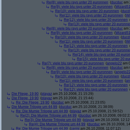
Re(8): viele blu rays unter 20 euronnen
(
ducduc
am 2
Re(9): viele blu rays unter 20 euronnen
(
Wizard5
Re(10): viele blu rays unter 20 euronnen
(
ducd
Re(11): viele blu rays unter 20 euronnen
(
Wi
Re(12): viele blu rays unter 20 euronnen
Re(13): viele blu rays unter 20 euronn
Re(8): viele blu rays unter 20 euronnen
(
ducduc
am 2
Re(9): viele blu rays unter 20 euronnen
(
Wizard5
Re(10): viele blu rays unter 20 euronnen
(
ducd
Re(11): viele blu rays unter 20 euronnen
(
Wi
Re(12): viele blu rays unter 20 euronnen
Re(13): viele blu rays unter 20 euronn
Re(14): viele blu rays unter 20 euro
Re(15): viele blu rays unter 20 e
Re(7): viele blu rays unter 20 euronnen
(
angelo22
am 0
Re(8): viele blu rays unter 20 euronnen
(
ducduc
am 0
Re(9): viele blu rays unter 20 euronnen
(
angelo2
Re(10): viele blu rays unter 20 euronnen
(
ducd
Re(11): viele blu rays unter 20 euronnen
(
an
Re(12): viele blu rays unter 20 euronnen
Re(12): viele blu rays unter 20 euronnen
Die Fliege, 19,90
(
playaz
am 25.10.2008, 21:15:29)
Die Fliege, 19,90
(
playaz
am 25.10.2008, 21:15:44)
Re: Die Fliege, 19,90
(
ducduc
am 25.10.2008, 21:23:05)
Die Mumie Trilogie um 44,99
(
ducduc
am 25.10.2008, 21:38:09)
Re: Die Mumie Trilogie um 44,99
(
playaz
am 25.10.2008, 21:59:52)
Re(2): Die Mumie Trilogie um 44,99
(
ducduc
am 26.10.2008, 09:02:2
Re(3): Die Mumie Trilogie um 44,99
(
playaz
am 26.10.2008, 12:12
Re(4): Die Mumie Trilogie um 44,99
(
ducduc
am 26.10.2008, 14
Re: Die Mumie Trilogie um 44,99
(
cermi
am 26.10.2008, 11:07:12)