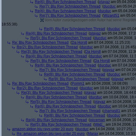
Re(6): Blu Ray Schnäppchen Thread
(
playaz
am 05.04.2008,
Re(7): Blu Ray Schnäppchen Thread
(
ducduc
am 05.04.20
Re(6): Blu Ray Schnäppchen Thread
(
ducduc
am 05.04.2008
Re(7): Blu Ray Schnäppchen Thread
(
Wizard51
am 05.04.
Vom Autor zurückgezogen oder Autor hat seine Registrie
18:55:38)
Re(8): Blu Ray Schnäppchen Thread
(
ducduc
am 05.04
Re(4): Blu Ray Schnäppchen Thread
(
playaz
am 05.04.2008, 17:2
Re(5): Blu Ray Schnäppchen Thread
(
ducduc
am 05.04.2008, 1
Re: Blu Ray Schnäppchen Thread
(
Da Horstl
am 07.04.2008, 11:25:23)
Re(2): Blu Ray Schnäppchen Thread
(
ducduc
am 07.04.2008, 11:26:45)
Re(3): Blu Ray Schnäppchen Thread
(
Da Horstl
am 07.04.2008, 11:3
Re(4): Blu Ray Schnäppchen Thread
(
ducduc
am 07.04.2008, 11:
Re(5): Blu Ray Schnäppchen Thread
(
Da Horstl
am 07.04.2008,
Re(6): Blu Ray Schnäppchen Thread
(
ducduc
am 07.04.2008
Re(7): Blu Ray Schnäppchen Thread
(
playaz
am 07.04.200
Re(8): Blu Ray Schnäppchen Thread
(
ducduc
am 07.04
Re(9): Blu Ray Schnäppchen Thread
(
playaz
am 07.
Re: Blu Ray Schnäppchen Thread
(
Pomm1
am 10.04.2008, 16:08:09)
Re(2): Blu Ray Schnäppchen Thread
(
ducduc
am 10.04.2008, 18:27:39
Re(3): Blu Ray Schnäppchen Thread
(
playaz
am 10.04.2008, 18:44:
Re(4): Blu Ray Schnäppchen Thread
(
ducduc
am 10.04.2008, 18:
Re(5): Blu Ray Schnäppchen Thread
(
playaz
am 10.04.2008, 1
Re(6): Blu Ray Schnäppchen Thread
(
ducduc
am 10.04.2008
Re(7): Blu Ray Schnäppchen Thread
(
charras81
am 15.04
Re(8): Blu Ray Schnäppchen Thread
(
ducduc
am 15.04
Re(4): Blu Ray Schnäppchen Thread
(
piiceman
am 10.04.2008, 20
Re(5): Blu Ray Schnäppchen Thread
(
MikE_
am 19.04.2008, 12
amazon aktion blu rays unter 20 euro
(
ducduc
am 14.04.2008, 10:27:25)
Re: amazon aktion blu rays unter 20 euro
(
Marax
am 14.04.2008, 10:33