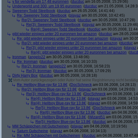
v for vendetta um 17,48 euronnen
(
ducduc
am 16.05.2008, 15:29:06)
Underworld und 300, um 19,95 euronnen
(
ducduc
am 21.05.2008, 14:28:3
Sweeney Todd Steelbook
(
ducduc
am 26.05.2008, 14:41:44)
Re: Sweeney Todd Steelbook
(
playaz
am 30.05.2008, 10:42:45)
Re(2): Sweeney Todd Steelbook
(
ducduc
am 30.05.2008, 10:47:28)
Re(3): Sweeney Todd Steelbook
(
playaz
am 30.05.2008, 11:29:46
Re(4): Sweeney Todd Steelbook
(
ducduc
am 30.05.2008, 11:44
gibt wieder einiges unter 20 euronnen bei amazon
(
ducduc
am 28.05.2008,
Re: gibt wieder einiges unter 20 euronnen bei amazon
(
playaz
am 30.05
Re(2): gibt wieder einiges unter 20 euronnen bei amazon
(
ducduc
am
Re(3): gibt wieder einiges unter 20 euronnen bei amazon
(
playaz
a
Re(4): gibt wieder einiges unter 20 euronnen bei amazon
(
ducd
Ironman
(
angelo22
am 30.05.2008, 13:48:06)
Re: Ironman
(
ducduc
am 30.05.2008, 16:10:33)
Re(2): Ironman
(
angelo22
am 30.05.2008, 16:58:23)
Re(3): Ironman
(
ducduc
am 30.05.2008, 17:09:29)
Dirty Harry Box
(
ducduc
am 30.05.2008, 16:28:18)
Vom Autor zurückgezogen oder Autor hat seine Registrierung nicht bestätig
Re: Hellboy Blue-ray für 13.8€
(
DocSchneck
am 03.06.2008, 14:28:13)
Re(2): Hellboy Blue-ray für 13.8€
(
playaz
am 03.06.2008, 14:29:03)
Re(3): Hellboy Blue-ray für 13.8€
(
DocSchneck
am 03.06.2008, 14
Re(4): Hellboy Blue-ray für 13.8€
(
playaz
am 03.06.2008, 14:53
Re(4): Hellboy Blue-ray für 13.8€
(
playaz
am 03.06.2008, 14:59
Re(5): Hellboy Blue-ray für 13.8€
(
DocSchneck
am 04.06.200
Re(6): Hellboy Blue-ray für 13.8€
(
ducduc
am 04.06.2008,
Re(4): Hellboy Blue-ray für 13.8€
(
Wizard51
am 03.06.2008, 15
Re(5): Hellboy Blue-ray für 13.8€
(
ducduc
am 04.06.2008, 07
MM Schäppchen mit Gutscheinen
(
playaz
am 04.06.2008, 10:19:56)
Saturn Gutscheine
(
playaz
am 04.06.2008, 10:34:13)
Re: MM Schäppchen mit Gutscheinen
(
ducduc
am 04.06.2008, 10:47:48