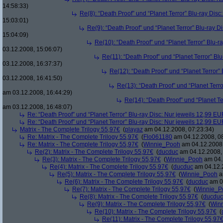
14:58:33)
Re(8): “Death Proof” und “Planet Terror” Blu-ray Dis
15:03:01)
Re(9): “Death Proof” und “Planet Terror” Blu-ray D
15:04:09)
Re(10): “Death Proof” und “Planet Terror” Blu-r
03.12.2008, 15:06:07)
Re(11): “Death Proof” und “Planet Terror” Bl
03.12.2008, 16:37:37)
Re(12): “Death Proof” und “Planet Terror”
03.12.2008, 16:41:50)
Re(13): “Death Proof” und “Planet Terr
am 03.12.2008, 16:44:29)
Re(14): “Death Proof” und “Planet Te
am 03.12.2008, 16:48:07)
Re: “Death Proof” und “Planet Terror” Blu-ray Disc: Nur jeweils 12,99 E
Re: “Death Proof” und “Planet Terror” Blu-ray Disc: Nur jeweils 12,99 E
Matrix - The Complete Trilogy 55,97€
(
playaz
am 04.12.2008, 07:23:34)
Re: Matrix - The Complete Trilogy 55,97€
(
Flo061180
am 04.12.2008, 08
Re: Matrix - The Complete Trilogy 55,97€
(
Winnie_Pooh
am 04.12.2008,
Re(2): Matrix - The Complete Trilogy 55,97€
(
ducduc
am 04.12.2008, 
Re(3): Matrix - The Complete Trilogy 55,97€
(
Winnie_Pooh
am 04.
Re(4): Matrix - The Complete Trilogy 55,97€
(
ducduc
am 04.12.2
Re(5): Matrix - The Complete Trilogy 55,97€
(
Winnie_Pooh
a
Re(6): Matrix - The Complete Trilogy 55,97€
(
ducduc
am 04
Re(7): Matrix - The Complete Trilogy 55,97€
(
Winnie_P
Re(8): Matrix - The Complete Trilogy 55,97€
(
ducduc
Re(9): Matrix - The Complete Trilogy 55,97€
(
Win
Re(10): Matrix - The Complete Trilogy 55,97€
(
Re(11): Matrix - The Complete Trilogy 55,97