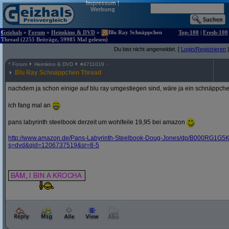
Impressum
|
Werbung
Geizhals
»
Forum
»
Heimkino & DVD
»
Blu Ray Schnäppchen
Top-100
|
Fresh-100
Thread (2255 Beiträge, 59985 Mal gelesen)
Du bist nicht angemeldet. [
Login/Registrieren
]
^
Forum
Heimkino & DVD
#
4711019
Blu Ray Schnäppchen Thread
nachdem ja schon einige auf blu ray umgestiegen sind, wäre ja ein schnäppche
ich fang mal an
pans labyrinth steelbook derzeit um wohlfeile 19,95 bei amazon
http:/
/
www.amazon.de/
Pans-Labyrinth-Steelbook-Doug-Jones/
dp/
B000RG1G5K
s=dvd&
qid=1206737519&
sr=8-5