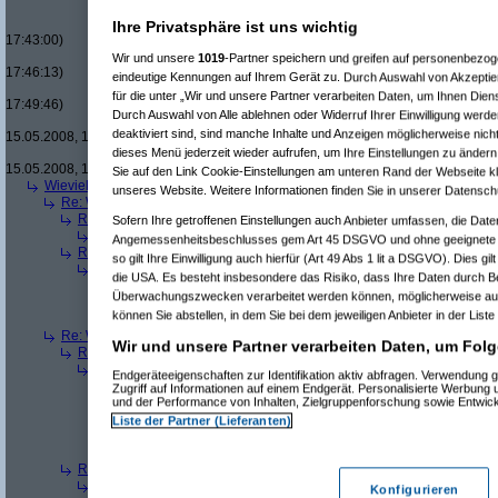
Re(18): Men in Black um 
Re(19): Men in Black u
Ihre Privatsphäre ist uns wichtig
17:43:00)
Re(20): Men in Blac
Wir und unsere
1019
-Partner speichern und greifen auf personenbezo
17:46:13)
eindeutige Kennungen auf Ihrem Gerät zu. Durch Auswahl von Akzeptier
Re(21): Men in B
für die unter „Wir und unsere Partner verarbeiten Daten, um Ihnen Dien
17:49:46)
Durch Auswahl von Alle ablehnen oder Widerruf Ihrer Einwilligung werde
Re(22): Men in
deaktiviert sind, sind manche Inhalte und Anzeigen möglicherweise nicht
15.05.2008, 18:07:18)
dieses Menü jederzeit wieder aufrufen, um Ihre Einstellungen zu ändern 
Re(23): Men
15.05.2008, 18:13:17)
Sie auf den Link Cookie-Einstellungen am unteren Rand der Webseite kli
Wieviele blus/hd-dvds habt ihr schon?
(
brösl
am 15.05.2008, 18:06:08)
unseres Website. Weitere Informationen finden Sie in unserer Datensch
Re: Wieviele blus/hd-dvds habt ihr schon?
(
ducduc
am 15.05.2008, 18:0
Re(2): Wieviele blus/hd-dvds habt ihr schon?
(
brösl
am 15.05.2008, 1
Sofern Ihre getroffenen Einstellungen auch Anbieter umfassen, die Daten
Re(3): Wieviele blus/hd-dvds habt ihr schon?
(
ducduc
am 15.05.20
Angemessenheitsbeschlusses gem Art 45 DSGVO und ohne geeignete G
Re(2): Wieviele blus/hd-dvds habt ihr schon?
(
hackenbush
am 15.05.
so gilt Ihre Einwilligung auch hierfür (Art 49 Abs 1 lit a DSGVO). Dies gi
Re(3): Wieviele blus/hd-dvds habt ihr schon?
(
ducduc
am 16.05.20
die USA. Es besteht insbesondere das Risiko, dass Ihre Daten durch B
Re(4): Wieviele blus/hd-dvds habt ihr schon?
(
hackenbush
am 1
Überwachungszwecken verarbeitet werden können, möglicherweise auc
Re(5): Wieviele blus/hd-dvds habt ihr schon?
(
ducduc
am 16.
können Sie abstellen, in dem Sie bei dem jeweiligen Anbieter in der Liste
Re(6): Wieviele blus/hd-dvds habt ihr schon?
(
hackenbus
Re: Wieviele blus/hd-dvds habt ihr schon?
(
"without"
am 15.05.2008, 18
Wir und unsere Partner verarbeiten Daten, um Folg
Re(2): Wieviele blus/hd-dvds habt ihr schon?
(
ducduc
am 15.05.2008,
Re(3): Wieviele blus/hd-dvds habt ihr schon?
(
"without"
am 15.05.2
Endgeräteeigenschaften zur Identifikation aktiv abfragen. Verwendung 
Re(4): Wieviele blus/hd-dvds habt ihr schon?
(
ducduc
am 15.05.
Zugriff auf Informationen auf einem Endgerät. Personalisierte Werbung
und der Performance von Inhalten, Zielgruppenforschung sowie Entwic
Re(5): Wieviele blus/hd-dvds habt ihr schon?
(
"without"
am 15
Re(6): Wieviele blus/hd-dvds habt ihr schon?
(
ducduc
am 1
Liste der Partner (Lieferanten)
Re(7): Wieviele blus/hd-dvds habt ihr schon?
(
"without"
Re(8): Wieviele blus/hd-dvds habt ihr schon?
(
ducdu
Re(2): Wieviele blus/hd-dvds habt ihr schon?
(
brösl
am 15.05.2008, 1
Re(3): Wieviele blus/hd-dvds habt ihr schon?
(
ducduc
am 15.05.20
Konfigurieren