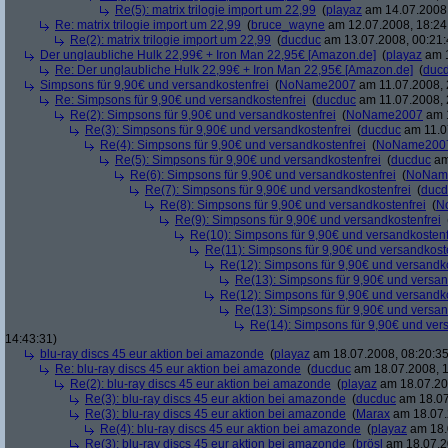
Re(5): matrix trilogie import um 22,99
(
playaz
am 14.07.2008,
Re: matrix trilogie import um 22,99
(
bruce_wayne
am 12.07.2008, 18:24
Re(2): matrix trilogie import um 22,99
(
ducduc
am 13.07.2008, 00:21:
Der unglaubliche Hulk 22,99€ + Iron Man 22,95€ [Amazon.de]
(
playaz
am 1
Re: Der unglaubliche Hulk 22,99€ + Iron Man 22,95€ [Amazon.de]
(
duc
Simpsons für 9,90€ und versandkostenfrei
(
NoName2007
am 11.07.2008, 
Re: Simpsons für 9,90€ und versandkostenfrei
(
ducduc
am 11.07.2008, 
Re(2): Simpsons für 9,90€ und versandkostenfrei
(
NoName2007
am 1
Re(3): Simpsons für 9,90€ und versandkostenfrei
(
ducduc
am 11.0
Re(4): Simpsons für 9,90€ und versandkostenfrei
(
NoName200
Re(5): Simpsons für 9,90€ und versandkostenfrei
(
ducduc
am
Re(6): Simpsons für 9,90€ und versandkostenfrei
(
NoNam
Re(7): Simpsons für 9,90€ und versandkostenfrei
(
ducd
Re(8): Simpsons für 9,90€ und versandkostenfrei
(
N
Re(9): Simpsons für 9,90€ und versandkostenfrei
Re(10): Simpsons für 9,90€ und versandkostenf
Re(11): Simpsons für 9,90€ und versandkost
Re(12): Simpsons für 9,90€ und versandko
Re(13): Simpsons für 9,90€ und versan
Re(12): Simpsons für 9,90€ und versandko
Re(13): Simpsons für 9,90€ und versan
Re(14): Simpsons für 9,90€ und ver
14:43:31)
blu-ray discs 45 eur aktion bei amazonde
(
playaz
am 18.07.2008, 08:20:35
Re: blu-ray discs 45 eur aktion bei amazonde
(
ducduc
am 18.07.2008, 1
Re(2): blu-ray discs 45 eur aktion bei amazonde
(
playaz
am 18.07.200
Re(3): blu-ray discs 45 eur aktion bei amazonde
(
ducduc
am 18.07
Re(3): blu-ray discs 45 eur aktion bei amazonde
(
Marax
am 18.07.
Re(4): blu-ray discs 45 eur aktion bei amazonde
(
playaz
am 18.
Re(3): blu-ray discs 45 eur aktion bei amazonde
(
brösl
am 18.07.2