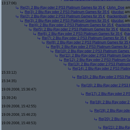
13:17:06)
Re(2): 2 Blu-Ray oder 2 PS3 Platinum Games für 35 €
(
John_Doe
am 
Re(3): 2 Blu-Ray oder 2 PS3 Platinum Games für 35 €
(
ducduc
am 
Re(2): 2 Blu-Ray oder 2 PS3 Platinum Games für 35 €
(
hackenbush
a
Re(3): 2 Blu-Ray oder 2 PS3 Platinum Games für 35 €
(
ducduc
am 
Re(4): 2 Blu-Ray oder 2 PS3 Platinum Games für 35 €
(
hacken
Re(5): 2 Blu-Ray oder 2 PS3 Platinum Games für 35 €
(
ducd
Re(6): 2 Blu-Ray oder 2 PS3 Platinum Games für 35 €
(
ha
Re(7): 2 Blu-Ray oder 2 PS3 Platinum Games für 35 €
(
Re(8): 2 Blu-Ray oder 2 PS3 Platinum Games für 35 
Re(9): 2 Blu-Ray oder 2 PS3 Platinum Games für 
Re(10): 2 Blu-Ray oder 2 PS3 Platinum Games 
Re(11): 2 Blu-Ray oder 2 PS3 Platinum Game
Re(12): 2 Blu-Ray oder 2 PS3 Platinum G
Re(13): 2 Blu-Ray oder 2 PS3 Platinum
Re(14): 2 Blu-Ray oder 2 PS3 Plati
15:33:12)
Re(15): 2 Blu-Ray oder 2 PS3 Pl
15:34:35)
Re(16): 2 Blu-Ray oder 2 PS3 
19.09.2008, 15:36:47)
Re(17): 2 Blu-Ray oder 2 P
15:39:24)
Re(18): 2 Blu-Ray oder 2
19.09.2008, 15:42:55)
Re(19): 2 Blu-Ray ode
19.09.2008, 15:46:23)
Re(20): 2 Blu-Ray 
19.09.2008, 15:48:53)
Re(21): 2 Blu-Ra