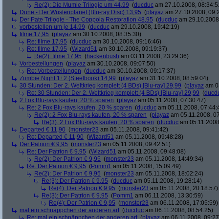
Re(2): Die Mumie Trilogie um 44,99
(
ducduc
am 27.10.2008, 08:34:5
Dune - Der Wüstenplanet (Blu-ray Disc) 13,95
(
playaz
am 27.10.2008, 09:
Der Pate Trilogie - The Coppola Restoration 48,95
(
ducduc
am 29.10.2008,
vorbestellen um je 14,99
(
ducduc
am 29.10.2008, 19:42:19)
filme 17,95
(
playaz
am 30.10.2008, 08:35:30)
Re: filme 17,95
(
ducduc
am 30.10.2008, 09:16:46)
Re: filme 17,95
(
Wizard51
am 30.10.2008, 09:19:37)
Re(2): filme 17,95
(
hackenbush
am 03.11.2008, 23:29:36)
Vorbestellungen
(
playaz
am 30.10.2008, 09:07:50)
Re: Vorbestellungen
(
ducduc
am 30.10.2008, 09:17:37)
Zombie Night 1+2 (Steelbook) 14,99
(
playaz
am 31.10.2008, 08:59:04)
30 Stunden: Der 2. Weltkrieg komplett (4 BDs) [Blu-ray] 29,99
(
playaz
am 03
Re: 30 Stunden: Der 2. Weltkrieg komplett (4 BDs) [Blu-ray] 29,99
(
ducd
2 Fox Blu-rays kaufen, 20 % sparen
(
playaz
am 05.11.2008, 07:30:47)
Re: 2 Fox Blu-rays kaufen, 20 % sparen
(
ducduc
am 05.11.2008, 07:44:
Re(2): 2 Fox Blu-rays kaufen, 20 % sparen
(
playaz
am 05.11.2008, 07
Re(3): 2 Fox Blu-rays kaufen, 20 % sparen
(
ducduc
am 05.11.2008,
Departed € 11,90
(
monster23
am 05.11.2008, 09:41:42)
Re: Departed € 11,90
(
Wizard51
am 05.11.2008, 09:48:28)
Der Patrion € 9,95
(
monster23
am 05.11.2008, 09:42:51)
Re: Der Patrion € 9,95
(
Wizard51
am 05.11.2008, 09:48:08)
Re(2): Der Patrion € 9,95
(
monster23
am 05.11.2008, 14:49:34)
Re: Der Patrion € 9,95
(
Pomm1
am 05.11.2008, 15:09:49)
Re(2): Der Patrion € 9,95
(
monster23
am 05.11.2008, 18:02:24)
Re(3): Der Patrion € 9,95
(
ducduc
am 05.11.2008, 19:28:14)
Re(4): Der Patrion € 9,95
(
monster23
am 05.11.2008, 20:18:57)
Re(3): Der Patrion € 9,95
(
Pomm1
am 06.11.2008, 13:30:59)
Re(4): Der Patrion € 9,95
(
monster23
am 06.11.2008, 17:05:59)
mal ein schnäppchen der anderen art
(
ducduc
am 06.11.2008, 08:54:25)
Re: mal ein schnäppchen der anderen art
(
playaz
am 06.11.2008, 09:27