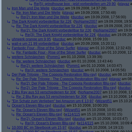
Re(5): grindhouse box - jetzt vorbestellen um 29,90
(
playaz
a
Iron Man und Die Welle
(
ducduc
am 19.09.2008, 14:37:28)
Re: Iron Man und Die Welle
(
playaz
am 19.09.2008, 17:50:48)
Re(2): Iron Man und Die Welle
(
ducduc
am 19.09.2008, 17:56:00)
The Dark Knight vorbestellbar für 22€
(
NoName2007
am 19.09.2008, 19:5
Re: The Dark Knight vorbestellbar für 22€
(
ducduc
am 19.09.2008, 20:0
Re(2): The Dark Knight vorbestellbar für 22€
(
NoName2007
am 19.09
Re(3): The Dark Knight vorbestellbar für 22€
(
ducduc
am 19.09.200
uhrwerk orange um 9,95
(
ducduc
am 20.09.2008, 15:09:10)
wall-e um 21,99 vorbestellbar
(
ducduc
am 20.09.2008, 15:20:11)
Fantastic Four - Rise of the Silver Surfer
(
playaz
am 01.10.2008, 12:32:43)
Re: Fantastic Four - Rise of the Silver Surfer
(
ducduc
am 01.10.2008, 12
weitere Schnäpchen
(
Pomm1
am 01.10.2008, 13:39:39)
Re: weitere Schnäpchen
(
ducduc
am 01.10.2008, 13:43:44)
Re(2): weitere Schnäpchen
(
Pomm1
am 01.10.2008, 14:03:47)
Re(3): weitere Schnäpchen
(
ducduc
am 01.10.2008, 14:05:56)
Der Pate Trilogie - The Coppola Restoration [Blu-ray]
(
ducduc
am 08.10.20
Re: Der Pate Trilogie - The Coppola Restoration [Blu-ray]
(
playaz
am 08.
Re(2): Der Pate Trilogie - The Coppola Restoration [Blu-ray]
(
ducduc
Re(2): Der Pate Trilogie - The Coppola Restoration [Blu-ray]
(
ducduc
2 Blu Ray aus 53 verschiedenen für 30€
(
NoName2007
am 13.10.2008, 13
Re: 2 Blu Ray aus 53 verschiedenen für 30€
(
ducduc
am 13.10.2008, 14
"Ein Schatz zum Verlieben" bei Amazon um € 13,97
(
Wizard51
am 15.10.20
Ocean's Eleven [Blu-ray]
(
ducduc
am 15.10.2008, 10:00:20)
Re: Ocean's Eleven [Blu-ray]
(
Wizard51
am 15.10.2008, 10:01:40)
Re: Ocean's Eleven [Blu-ray]
(
w114/115
am 15.10.2008, 10:02:15)
Re(2): Ocean's Eleven [Blu-ray]
(
ducduc
am 15.10.2008, 10:03:47)
Re(3): Ocean's Eleven [Blu-ray]
(
w114/115
am 15.10.2008, 10:09:
10.000 BC im Steelbook um 15,97
(
ducduc
am 15.10.2008, 14:19:13)