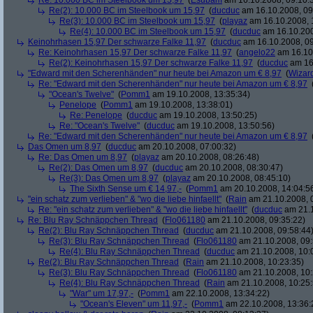
Re: 10.000 BC im Steelbook um 15,97
(
Esubam
am 16.10.2008, 09:10:
Re(2): 10.000 BC im Steelbook um 15,97
(
ducduc
am 16.10.2008, 09
Re(3): 10.000 BC im Steelbook um 15,97
(
playaz
am 16.10.2008, 
Re(4): 10.000 BC im Steelbook um 15,97
(
ducduc
am 16.10.200
Keinohrhasen 15,97 Der schwarze Falke 11,97
(
ducduc
am 16.10.2008, 09
Re: Keinohrhasen 15,97 Der schwarze Falke 11,97
(
angelo22
am 16.10.
Re(2): Keinohrhasen 15,97 Der schwarze Falke 11,97
(
ducduc
am 16.
"Edward mit den Scherenhänden" nur heute bei Amazon um € 8,97
(
Wizar
Re: "Edward mit den Scherenhänden" nur heute bei Amazon um € 8,97
"Ocean's Twelve"
(
Pomm1
am 19.10.2008, 13:35:34)
Penelope
(
Pomm1
am 19.10.2008, 13:38:01)
Re: Penelope
(
ducduc
am 19.10.2008, 13:50:25)
Re: "Ocean's Twelve"
(
ducduc
am 19.10.2008, 13:50:56)
Re: "Edward mit den Scherenhänden" nur heute bei Amazon um € 8,97
Das Omen um 8,97
(
ducduc
am 20.10.2008, 07:00:32)
Re: Das Omen um 8,97
(
playaz
am 20.10.2008, 08:26:48)
Re(2): Das Omen um 8,97
(
ducduc
am 20.10.2008, 08:30:47)
Re(3): Das Omen um 8,97
(
playaz
am 20.10.2008, 08:45:10)
The Sixth Sense um € 14,97,-
(
Pomm1
am 20.10.2008, 14:04:5
"ein schatz zum verlieben" & "wo die liebe hinfaellt"
(
Rain
am 21.10.2008, 
Re: "ein schatz zum verlieben" & "wo die liebe hinfaellt"
(
ducduc
am 21.1
Re: Blu Ray Schnäppchen Thread
(
Flo061180
am 21.10.2008, 09:35:22)
Re(2): Blu Ray Schnäppchen Thread
(
ducduc
am 21.10.2008, 09:58:44
Re(3): Blu Ray Schnäppchen Thread
(
Flo061180
am 21.10.2008, 09:
Re(4): Blu Ray Schnäppchen Thread
(
ducduc
am 21.10.2008, 10:
Re(2): Blu Ray Schnäppchen Thread
(
Rain
am 21.10.2008, 10:23:35)
Re(3): Blu Ray Schnäppchen Thread
(
Flo061180
am 21.10.2008, 10:
Re(4): Blu Ray Schnäppchen Thread
(
Rain
am 21.10.2008, 10:25:
"War" um 17,97,-
(
Pomm1
am 22.10.2008, 13:34:22)
"Ocean's Eleven" um 11,97,-
(
Pomm1
am 22.10.2008, 13:36: