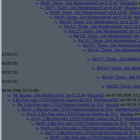
Re(6): "Dune - Der Wüstenplanet" um € 15,95
(
Wizard51
a
Re(7): "Dune - Der Wüstenplanet" um € 15,95
(
ducduc
a
Re(8): "Dune - Der Wüstenplanet" um € 15,95
(
Wiza
Re(9): "Dune - Der Wüstenplanet" um € 15,95
(
du
Re(10): "Dune - Der Wüstenplanet" um € 15,95
Re(11): "Dune - Der Wüstenplanet" um € 15,
Re(12): "Dune - Der Wüstenplanet" um € 
Re(13): "Dune - Der Wüstenplanet" um
Re(14): "Dune - Der Wüstenplanet" 
Re(15): "Dune - Der Wüstenplane
Re(16): "Dune - Der Wüstenpla
23:56:57)
Re(17): "Dune - Der Wüsten
00:00:55)
Re(18): "Dune - Der Wüs
00:02:35)
Re(19): "Dune - Der W
00:05:52)
Re(20): "Dune - De
09.08.2008, 00:12:08)
"Mr. Brooks - Der Mörder in Dir" um € 22,99
(
Wizard51
am 07.08.2008, 23:
2 Blu-Ray oder 2 PS3 Platinum Games für 35 €
(
NoName2007
am 08.08.20
Re: 2 Blu-Ray oder 2 PS3 Platinum Games für 35 €
(
ducduc
am 08.08.20
Re(2): 2 Blu-Ray oder 2 PS3 Platinum Games für 35 €
(
NoName200
Re(3): 2 Blu-Ray oder 2 PS3 Platinum Games für 35 €
(
ducduc
am 
Re(4): 2 Blu-Ray oder 2 PS3 Platinum Games für 35 €
(
NoNam
Re(5): 2 Blu-Ray oder 2 PS3 Platinum Games für 35 €
(
Wiza
Re(6): 2 Blu-Ray oder 2 PS3 Platinum Games für 35 €
(
No
Re(7): 2 Blu-Ray oder 2 PS3 Platinum Games für 35 €
(
Re(8): 2 Blu-Ray oder 2 PS3 Platinum Games für 35 