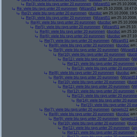
Re(3): viele blu rays unter 20 euronnen
(
Wizard51
am 25.10.2008,
Re: viele blu rays unter 20 euronnen
(
Wizard51
am 25.10.2008, 18:47:0
Re(2): viele blu rays unter 20 euronnen
(
ducduc
am 25.10.2008, 19:5
Re(3): viele blu rays unter 20 euronnen
(
Wizard51
am 25.10.2008,
Re(4): viele blu rays unter 20 euronnen
(
ducduc
am 25.10.2008,
Re(5): viele blu rays unter 20 euronnen
(
Wizard51
am 25.10.
Re(6): viele blu rays unter 20 euronnen
(
ducduc
am 25.10.
Re(6): viele blu rays unter 20 euronnen
(
ducduc
am 27.10.
Re(7): viele blu rays unter 20 euronnen
(
Wizard51
am 2
Re(8): viele blu rays unter 20 euronnen
(
ducduc
am 2
Re(9): viele blu rays unter 20 euronnen
(
Wizard5
Re(10): viele blu rays unter 20 euronnen
(
ducd
Re(11): viele blu rays unter 20 euronnen
(
Wi
Re(12): viele blu rays unter 20 euronnen
Re(13): viele blu rays unter 20 euronn
Re(8): viele blu rays unter 20 euronnen
(
ducduc
am 2
Re(9): viele blu rays unter 20 euronnen
(
Wizard5
Re(10): viele blu rays unter 20 euronnen
(
ducd
Re(11): viele blu rays unter 20 euronnen
(
Wi
Re(12): viele blu rays unter 20 euronnen
Re(13): viele blu rays unter 20 euronn
Re(14): viele blu rays unter 20 euro
Re(15): viele blu rays unter 20 e
Re(7): viele blu rays unter 20 euronnen
(
angelo22
am 0
Re(8): viele blu rays unter 20 euronnen
(
ducduc
am 0
Re(9): viele blu rays unter 20 euronnen
(
angelo2
Re(10): viele blu rays unter 20 euronnen
(
ducd
Re(11): viele blu rays unter 20 euronnen
(
an
Re(12): viele blu rays unter 20 euronnen