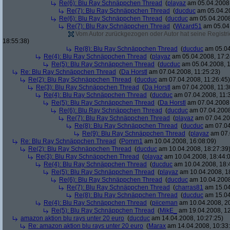
Re(6): Blu Ray Schnäppchen Thread
(
playaz
am 05.04.2008,
Re(7): Blu Ray Schnäppchen Thread
(
ducduc
am 05.04.20
Re(6): Blu Ray Schnäppchen Thread
(
ducduc
am 05.04.2008
Re(7): Blu Ray Schnäppchen Thread
(
Wizard51
am 05.04.
Vom Autor zurückgezogen oder Autor hat seine Registrie
18:55:38)
Re(8): Blu Ray Schnäppchen Thread
(
ducduc
am 05.04
Re(4): Blu Ray Schnäppchen Thread
(
playaz
am 05.04.2008, 17:2
Re(5): Blu Ray Schnäppchen Thread
(
ducduc
am 05.04.2008, 1
Re: Blu Ray Schnäppchen Thread
(
Da Horstl
am 07.04.2008, 11:25:23)
Re(2): Blu Ray Schnäppchen Thread
(
ducduc
am 07.04.2008, 11:26:45)
Re(3): Blu Ray Schnäppchen Thread
(
Da Horstl
am 07.04.2008, 11:3
Re(4): Blu Ray Schnäppchen Thread
(
ducduc
am 07.04.2008, 11:
Re(5): Blu Ray Schnäppchen Thread
(
Da Horstl
am 07.04.2008,
Re(6): Blu Ray Schnäppchen Thread
(
ducduc
am 07.04.2008
Re(7): Blu Ray Schnäppchen Thread
(
playaz
am 07.04.200
Re(8): Blu Ray Schnäppchen Thread
(
ducduc
am 07.04
Re(9): Blu Ray Schnäppchen Thread
(
playaz
am 07.
Re: Blu Ray Schnäppchen Thread
(
Pomm1
am 10.04.2008, 16:08:09)
Re(2): Blu Ray Schnäppchen Thread
(
ducduc
am 10.04.2008, 18:27:39
Re(3): Blu Ray Schnäppchen Thread
(
playaz
am 10.04.2008, 18:44:
Re(4): Blu Ray Schnäppchen Thread
(
ducduc
am 10.04.2008, 18:
Re(5): Blu Ray Schnäppchen Thread
(
playaz
am 10.04.2008, 1
Re(6): Blu Ray Schnäppchen Thread
(
ducduc
am 10.04.2008
Re(7): Blu Ray Schnäppchen Thread
(
charras81
am 15.04
Re(8): Blu Ray Schnäppchen Thread
(
ducduc
am 15.04
Re(4): Blu Ray Schnäppchen Thread
(
piiceman
am 10.04.2008, 20
Re(5): Blu Ray Schnäppchen Thread
(
MikE_
am 19.04.2008, 12
amazon aktion blu rays unter 20 euro
(
ducduc
am 14.04.2008, 10:27:25)
Re: amazon aktion blu rays unter 20 euro
(
Marax
am 14.04.2008, 10:33