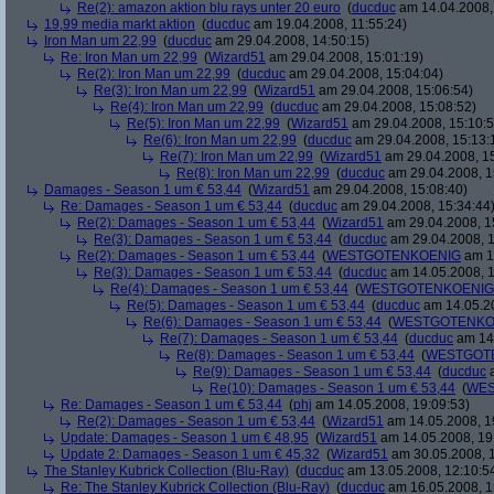
Re(2): amazon aktion blu rays unter 20 euro
(
ducduc
am 14.04.2008,
19,99 media markt aktion
(
ducduc
am 19.04.2008, 11:55:24)
Iron Man um 22,99
(
ducduc
am 29.04.2008, 14:50:15)
Re: Iron Man um 22,99
(
Wizard51
am 29.04.2008, 15:01:19)
Re(2): Iron Man um 22,99
(
ducduc
am 29.04.2008, 15:04:04)
Re(3): Iron Man um 22,99
(
Wizard51
am 29.04.2008, 15:06:54)
Re(4): Iron Man um 22,99
(
ducduc
am 29.04.2008, 15:08:52)
Re(5): Iron Man um 22,99
(
Wizard51
am 29.04.2008, 15:10:5
Re(6): Iron Man um 22,99
(
ducduc
am 29.04.2008, 15:13:
Re(7): Iron Man um 22,99
(
Wizard51
am 29.04.2008, 15
Re(8): Iron Man um 22,99
(
ducduc
am 29.04.2008, 1
Damages - Season 1 um € 53,44
(
Wizard51
am 29.04.2008, 15:08:40)
Re: Damages - Season 1 um € 53,44
(
ducduc
am 29.04.2008, 15:34:44
Re(2): Damages - Season 1 um € 53,44
(
Wizard51
am 29.04.2008, 1
Re(3): Damages - Season 1 um € 53,44
(
ducduc
am 29.04.2008, 1
Re(2): Damages - Season 1 um € 53,44
(
WESTGOTENKOENIG
am 14
Re(3): Damages - Season 1 um € 53,44
(
ducduc
am 14.05.2008, 1
Re(4): Damages - Season 1 um € 53,44
(
WESTGOTENKOENIG
Re(5): Damages - Season 1 um € 53,44
(
ducduc
am 14.05.20
Re(6): Damages - Season 1 um € 53,44
(
WESTGOTENKO
Re(7): Damages - Season 1 um € 53,44
(
ducduc
am 14.
Re(8): Damages - Season 1 um € 53,44
(
WESTGOT
Re(9): Damages - Season 1 um € 53,44
(
ducduc
a
Re(10): Damages - Season 1 um € 53,44
(
WES
Re: Damages - Season 1 um € 53,44
(
phj
am 14.05.2008, 19:09:53)
Re(2): Damages - Season 1 um € 53,44
(
Wizard51
am 14.05.2008, 1
Update: Damages - Season 1 um € 48,95
(
Wizard51
am 14.05.2008, 19
Update 2: Damages - Season 1 um € 45,32
(
Wizard51
am 30.05.2008, 1
The Stanley Kubrick Collection (Blu-Ray)
(
ducduc
am 13.05.2008, 12:10:5
Re: The Stanley Kubrick Collection (Blu-Ray)
(
ducduc
am 16.05.2008, 1