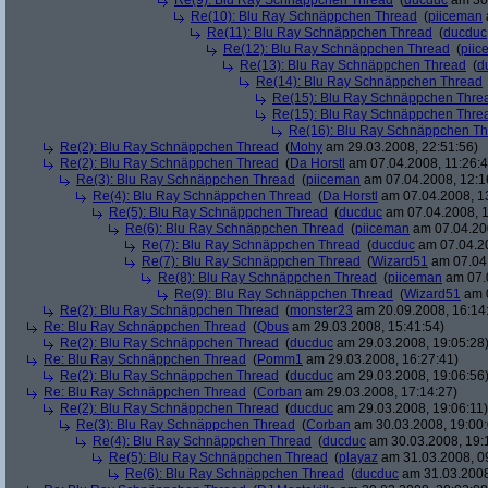
Re(9): Blu Ray Schnäppchen Thread
(
ducduc
am 30.
Re(10): Blu Ray Schnäppchen Thread
(
piiceman
Re(11): Blu Ray Schnäppchen Thread
(
ducduc
Re(12): Blu Ray Schnäppchen Thread
(
piic
Re(13): Blu Ray Schnäppchen Thread
(
d
Re(14): Blu Ray Schnäppchen Thread
Re(15): Blu Ray Schnäppchen Thre
Re(15): Blu Ray Schnäppchen Thre
Re(16): Blu Ray Schnäppchen T
Re(2): Blu Ray Schnäppchen Thread
(
Mohy
am 29.03.2008, 22:51:56)
Re(2): Blu Ray Schnäppchen Thread
(
Da Horstl
am 07.04.2008, 11:26:4
Re(3): Blu Ray Schnäppchen Thread
(
piiceman
am 07.04.2008, 12:1
Re(4): Blu Ray Schnäppchen Thread
(
Da Horstl
am 07.04.2008, 1
Re(5): Blu Ray Schnäppchen Thread
(
ducduc
am 07.04.2008, 1
Re(6): Blu Ray Schnäppchen Thread
(
piiceman
am 07.04.200
Re(7): Blu Ray Schnäppchen Thread
(
ducduc
am 07.04.20
Re(7): Blu Ray Schnäppchen Thread
(
Wizard51
am 07.04.
Re(8): Blu Ray Schnäppchen Thread
(
piiceman
am 07.0
Re(9): Blu Ray Schnäppchen Thread
(
Wizard51
am 0
Re(2): Blu Ray Schnäppchen Thread
(
monster23
am 20.09.2008, 16:14
Re: Blu Ray Schnäppchen Thread
(
Qbus
am 29.03.2008, 15:41:54)
Re(2): Blu Ray Schnäppchen Thread
(
ducduc
am 29.03.2008, 19:05:28
Re: Blu Ray Schnäppchen Thread
(
Pomm1
am 29.03.2008, 16:27:41)
Re(2): Blu Ray Schnäppchen Thread
(
ducduc
am 29.03.2008, 19:06:56
Re: Blu Ray Schnäppchen Thread
(
Corban
am 29.03.2008, 17:14:27)
Re(2): Blu Ray Schnäppchen Thread
(
ducduc
am 29.03.2008, 19:06:11)
Re(3): Blu Ray Schnäppchen Thread
(
Corban
am 30.03.2008, 19:00:
Re(4): Blu Ray Schnäppchen Thread
(
ducduc
am 30.03.2008, 19:
Re(5): Blu Ray Schnäppchen Thread
(
playaz
am 31.03.2008, 0
Re(6): Blu Ray Schnäppchen Thread
(
ducduc
am 31.03.2008