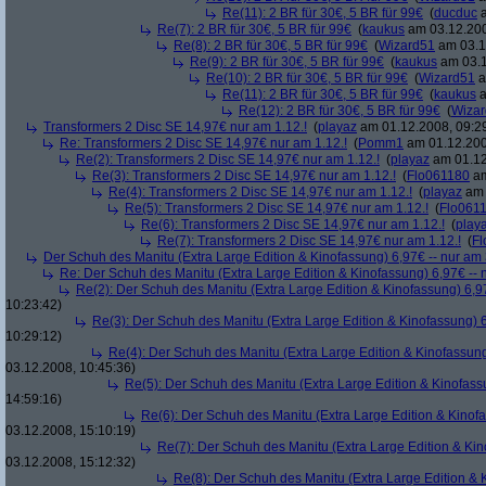
Re(11): 2 BR für 30€, 5 BR für 99€
(
ducduc
a
Re(7): 2 BR für 30€, 5 BR für 99€
(
kaukus
am 03.12.200
Re(8): 2 BR für 30€, 5 BR für 99€
(
Wizard51
am 03.1
Re(9): 2 BR für 30€, 5 BR für 99€
(
kaukus
am 03.1
Re(10): 2 BR für 30€, 5 BR für 99€
(
Wizard51
a
Re(11): 2 BR für 30€, 5 BR für 99€
(
kaukus
a
Re(12): 2 BR für 30€, 5 BR für 99€
(
Wiza
Transformers 2 Disc SE 14,97€ nur am 1.12.!
(
playaz
am 01.12.2008, 09:2
Re: Transformers 2 Disc SE 14,97€ nur am 1.12.!
(
Pomm1
am 01.12.200
Re(2): Transformers 2 Disc SE 14,97€ nur am 1.12.!
(
playaz
am 01.12
Re(3): Transformers 2 Disc SE 14,97€ nur am 1.12.!
(
Flo061180
am
Re(4): Transformers 2 Disc SE 14,97€ nur am 1.12.!
(
playaz
am 
Re(5): Transformers 2 Disc SE 14,97€ nur am 1.12.!
(
Flo061
Re(6): Transformers 2 Disc SE 14,97€ nur am 1.12.!
(
play
Re(7): Transformers 2 Disc SE 14,97€ nur am 1.12.!
(
Fl
Der Schuh des Manitu (Extra Large Edition & Kinofassung) 6,97€ -- nur am
Re: Der Schuh des Manitu (Extra Large Edition & Kinofassung) 6,97€ -- 
Re(2): Der Schuh des Manitu (Extra Large Edition & Kinofassung) 6,9
10:23:42)
Re(3): Der Schuh des Manitu (Extra Large Edition & Kinofassung) 6
10:29:12)
Re(4): Der Schuh des Manitu (Extra Large Edition & Kinofassung
03.12.2008, 10:45:36)
Re(5): Der Schuh des Manitu (Extra Large Edition & Kinofass
14:59:16)
Re(6): Der Schuh des Manitu (Extra Large Edition & Kinofa
03.12.2008, 15:10:19)
Re(7): Der Schuh des Manitu (Extra Large Edition & Kin
03.12.2008, 15:12:32)
Re(8): Der Schuh des Manitu (Extra Large Edition & 