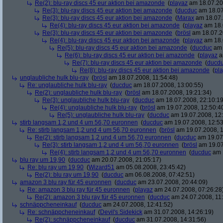
Re(2): blu-ray discs 45 eur aktion bei amazonde
(
playaz
am 18.07.200
Re(3): blu-ray discs 45 eur aktion bei amazonde
(
ducduc
am 18.07
Re(3): blu-ray discs 45 eur aktion bei amazonde
(
Marax
am 18.07.
Re(4): blu-ray discs 45 eur aktion bei amazonde
(
playaz
am 18.
Re(3): blu-ray discs 45 eur aktion bei amazonde
(
brösl
am 18.07.2
Re(4): blu-ray discs 45 eur aktion bei amazonde
(
playaz
am 18.
Re(5): blu-ray discs 45 eur aktion bei amazonde
(
ducduc
am 
Re(6): blu-ray discs 45 eur aktion bei amazonde
(
playaz
a
Re(7): blu-ray discs 45 eur aktion bei amazonde
(
ducd
Re(8): blu-ray discs 45 eur aktion bei amazonde
(
pl
unglaubliche hulk blu-ray
(
brösl
am 18.07.2008, 11:54:48)
Re: unglaubliche hulk blu-ray
(
ducduc
am 18.07.2008, 13:00:55)
Re(2): unglaubliche hulk blu-ray
(
brösl
am 18.07.2008, 19:21:34)
Re(3): unglaubliche hulk blu-ray
(
ducduc
am 18.07.2008, 22:10:19
Re(4): unglaubliche hulk blu-ray
(
brösl
am 19.07.2008, 12:50:4
Re(5): unglaubliche hulk blu-ray
(
ducduc
am 19.07.2008, 12:
stirb langsam 1,2 und 4 um 56,70 euronnen
(
ducduc
am 19.07.2008, 12:53
Re: stirb langsam 1,2 und 4 um 56,70 euronnen
(
brösl
am 19.07.2008, 1
Re(2): stirb langsam 1,2 und 4 um 56,70 euronnen
(
ducduc
am 19.07.
Re(3): stirb langsam 1,2 und 4 um 56,70 euronnen
(
brösl
am 19.07
Re(4): stirb langsam 1,2 und 4 um 56,70 euronnen
(
ducduc
am 1
blu ray um 19,90
(
ducduc
am 20.07.2008, 21:05:17)
Re: blu ray um 19,90
(
Wizard51
am 05.08.2008, 23:45:42)
Re(2): blu ray um 19,90
(
ducduc
am 06.08.2008, 07:42:51)
amazon 3 blu ray für 45 euronnen
(
ducduc
am 23.07.2008, 20:44:09)
Re: amazon 3 blu ray für 45 euronnen
(
playaz
am 24.07.2008, 07:26:28
Re(2): amazon 3 blu ray für 45 euronnen
(
ducduc
am 24.07.2008, 11:
schnäppcheneinkauf
(
ducduc
am 24.07.2008, 12:41:52)
Re: schnäppcheneinkauf
(
Devil's Sidekick
am 31.07.2008, 14:26:19)
Re(2): schnäppcheneinkauf
(
ducduc
am 31.07.2008, 14:31:56)