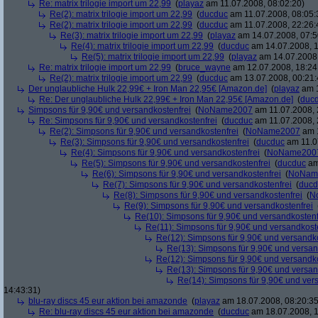
Re: matrix trilogie import um 22,99
(
playaz
am 11.07.2008, 08:02:20)
Re(2): matrix trilogie import um 22,99
(
ducduc
am 11.07.2008, 08:05:
Re(2): matrix trilogie import um 22,99
(
ducduc
am 11.07.2008, 22:26:
Re(3): matrix trilogie import um 22,99
(
playaz
am 14.07.2008, 07:5
Re(4): matrix trilogie import um 22,99
(
ducduc
am 14.07.2008, 1
Re(5): matrix trilogie import um 22,99
(
playaz
am 14.07.2008,
Re: matrix trilogie import um 22,99
(
bruce_wayne
am 12.07.2008, 18:24
Re(2): matrix trilogie import um 22,99
(
ducduc
am 13.07.2008, 00:21:
Der unglaubliche Hulk 22,99€ + Iron Man 22,95€ [Amazon.de]
(
playaz
am 1
Re: Der unglaubliche Hulk 22,99€ + Iron Man 22,95€ [Amazon.de]
(
duc
Simpsons für 9,90€ und versandkostenfrei
(
NoName2007
am 11.07.2008, 
Re: Simpsons für 9,90€ und versandkostenfrei
(
ducduc
am 11.07.2008, 
Re(2): Simpsons für 9,90€ und versandkostenfrei
(
NoName2007
am 1
Re(3): Simpsons für 9,90€ und versandkostenfrei
(
ducduc
am 11.0
Re(4): Simpsons für 9,90€ und versandkostenfrei
(
NoName200
Re(5): Simpsons für 9,90€ und versandkostenfrei
(
ducduc
am
Re(6): Simpsons für 9,90€ und versandkostenfrei
(
NoNam
Re(7): Simpsons für 9,90€ und versandkostenfrei
(
ducd
Re(8): Simpsons für 9,90€ und versandkostenfrei
(
N
Re(9): Simpsons für 9,90€ und versandkostenfrei
Re(10): Simpsons für 9,90€ und versandkostenf
Re(11): Simpsons für 9,90€ und versandkost
Re(12): Simpsons für 9,90€ und versandko
Re(13): Simpsons für 9,90€ und versan
Re(12): Simpsons für 9,90€ und versandko
Re(13): Simpsons für 9,90€ und versan
Re(14): Simpsons für 9,90€ und ver
14:43:31)
blu-ray discs 45 eur aktion bei amazonde
(
playaz
am 18.07.2008, 08:20:35
Re: blu-ray discs 45 eur aktion bei amazonde
(
ducduc
am 18.07.2008, 1