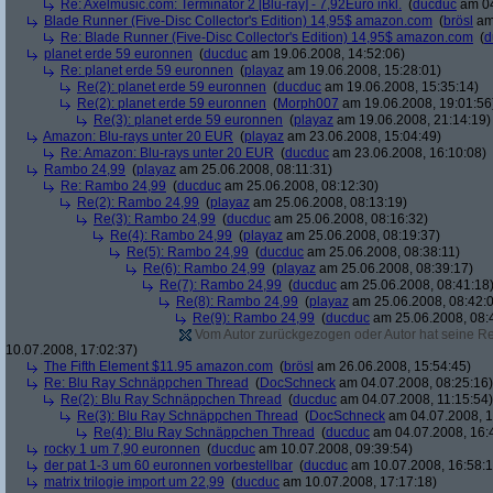
Re: Axelmusic.com: Terminator 2 [Blu-ray] - 7,92Euro inkl.
(
ducduc
am 04
Blade Runner (Five-Disc Collector's Edition) 14,95$ amazon.com
(
brösl
am 
Re: Blade Runner (Five-Disc Collector's Edition) 14,95$ amazon.com
(
d
planet erde 59 euronnen
(
ducduc
am 19.06.2008, 14:52:06)
Re: planet erde 59 euronnen
(
playaz
am 19.06.2008, 15:28:01)
Re(2): planet erde 59 euronnen
(
ducduc
am 19.06.2008, 15:35:14)
Re(2): planet erde 59 euronnen
(
Morph007
am 19.06.2008, 19:01:56
Re(3): planet erde 59 euronnen
(
playaz
am 19.06.2008, 21:14:19)
Amazon: Blu-rays unter 20 EUR
(
playaz
am 23.06.2008, 15:04:49)
Re: Amazon: Blu-rays unter 20 EUR
(
ducduc
am 23.06.2008, 16:10:08)
Rambo 24,99
(
playaz
am 25.06.2008, 08:11:31)
Re: Rambo 24,99
(
ducduc
am 25.06.2008, 08:12:30)
Re(2): Rambo 24,99
(
playaz
am 25.06.2008, 08:13:19)
Re(3): Rambo 24,99
(
ducduc
am 25.06.2008, 08:16:32)
Re(4): Rambo 24,99
(
playaz
am 25.06.2008, 08:19:37)
Re(5): Rambo 24,99
(
ducduc
am 25.06.2008, 08:38:11)
Re(6): Rambo 24,99
(
playaz
am 25.06.2008, 08:39:17)
Re(7): Rambo 24,99
(
ducduc
am 25.06.2008, 08:41:18
Re(8): Rambo 24,99
(
playaz
am 25.06.2008, 08:42:
Re(9): Rambo 24,99
(
ducduc
am 25.06.2008, 08:
Vom Autor zurückgezogen oder Autor hat seine Regi
10.07.2008, 17:02:37)
The Fifth Element $11.95 amazon.com
(
brösl
am 26.06.2008, 15:54:45)
Re: Blu Ray Schnäppchen Thread
(
DocSchneck
am 04.07.2008, 08:25:16)
Re(2): Blu Ray Schnäppchen Thread
(
ducduc
am 04.07.2008, 11:15:54)
Re(3): Blu Ray Schnäppchen Thread
(
DocSchneck
am 04.07.2008, 1
Re(4): Blu Ray Schnäppchen Thread
(
ducduc
am 04.07.2008, 16:
rocky 1 um 7,90 euronnen
(
ducduc
am 10.07.2008, 09:39:54)
der pat 1-3 um 60 euronnen vorbestellbar
(
ducduc
am 10.07.2008, 16:58:1
matrix trilogie import um 22,99
(
ducduc
am 10.07.2008, 17:17:18)