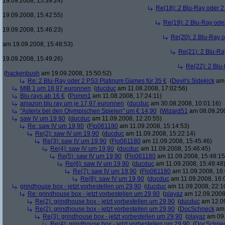
19.09.2008, 15:39:24)
Re(18): 2 Blu-Ray oder 2
19.09.2008, 15:42:55)
Re(19): 2 Blu-Ray ode
19.09.2008, 15:46:23)
Re(20): 2 Blu-Ray 
am 19.09.2008, 15:48:53)
Re(21): 2 Blu-Ra
19.09.2008, 15:49:26)
Re(22): 2 Blu
(
hackenbush
am 19.09.2008, 15:50:52)
Re: 2 Blu-Ray oder 2 PS3 Platinum Games für 35 €
(
Devil's Sidekick
am 
MIB 1 um 18,97 euronnen
(
ducduc
am 11.08.2008, 17:02:56)
Blu-rays ab 16 €
(
Pomm1
am 11.08.2008, 17:24:11)
amazon blu ray um je 17,97 euronnen
(
ducduc
am 30.08.2008, 10:01:16)
"Asterix bei den Olympischen Spielen" um € 14,90
(
Wizard51
am 08.09.200
saw IV um 19,90
(
ducduc
am 11.09.2008, 12:20:55)
Re: saw IV um 19,90
(
Flo061180
am 11.09.2008, 15:14:53)
Re(2): saw IV um 19,90
(
ducduc
am 11.09.2008, 15:22:14)
Re(3): saw IV um 19,90
(
Flo061180
am 11.09.2008, 15:45:46)
Re(4): saw IV um 19,90
(
ducduc
am 11.09.2008, 15:46:45)
Re(5): saw IV um 19,90
(
Flo061180
am 11.09.2008, 15:48:15
Re(6): saw IV um 19,90
(
ducduc
am 11.09.2008, 15:49:48
Re(7): saw IV um 19,90
(
Flo061180
am 11.09.2008, 16:
Re(8): saw IV um 19,90
(
ducduc
am 11.09.2008, 16:
grindhouse box - jetzt vorbestellen um 29,90
(
ducduc
am 11.09.2008, 22:1
Re: grindhouse box - jetzt vorbestellen um 29,90
(
playaz
am 12.09.2008,
Re(2): grindhouse box - jetzt vorbestellen um 29,90
(
ducduc
am 12.09
Re(2): grindhouse box - jetzt vorbestellen um 29,90
(
DocSchneck
am 
Re(3): grindhouse box - jetzt vorbestellen um 29,90
(
playaz
am 09.
Re(4): grindhouse box - jetzt vorbestellen um 29,90
(
DocSchne