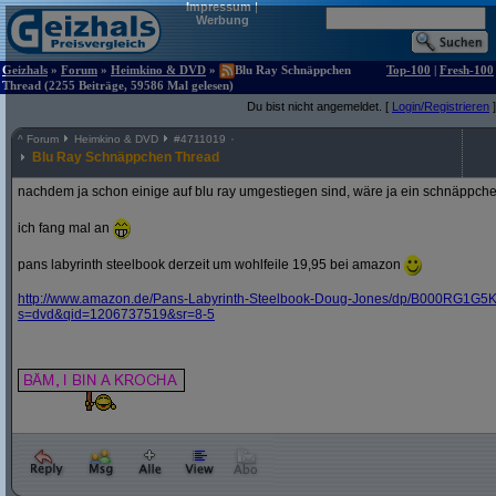
Impressum
|
Werbung
Geizhals
»
Forum
»
Heimkino & DVD
»
Blu Ray Schnäppchen
Top-100
|
Fresh-100
Thread (2255 Beiträge, 59586 Mal gelesen)
Du bist nicht angemeldet. [
Login/Registrieren
]
^
Forum
Heimkino & DVD
#
4711019
Blu Ray Schnäppchen Thread
nachdem ja schon einige auf blu ray umgestiegen sind, wäre ja ein schnäppche
ich fang mal an
pans labyrinth steelbook derzeit um wohlfeile 19,95 bei amazon
http:/
/
www.amazon.de/
Pans-Labyrinth-Steelbook-Doug-Jones/
dp/
B000RG1G5K
s=dvd&
qid=1206737519&
sr=8-5