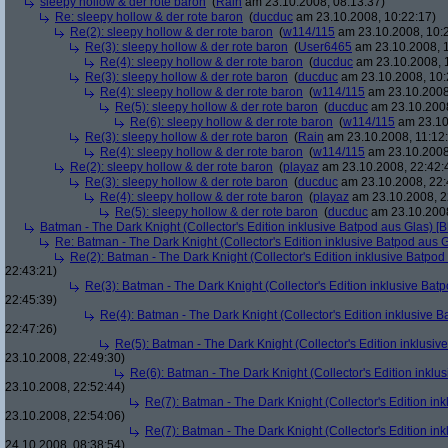
sleepy hollow & der rote baron
(
Rain
am 23.10.2008, 08:13:37)
Re: sleepy hollow & der rote baron
(
ducduc
am 23.10.2008, 10:22:17)
Re(2): sleepy hollow & der rote baron
(
w114/115
am 23.10.2008, 10:
Re(3): sleepy hollow & der rote baron
(
User6465
am 23.10.2008, 1
Re(4): sleepy hollow & der rote baron
(
ducduc
am 23.10.2008, 
Re(3): sleepy hollow & der rote baron
(
ducduc
am 23.10.2008, 10:
Re(4): sleepy hollow & der rote baron
(
w114/115
am 23.10.2008
Re(5): sleepy hollow & der rote baron
(
ducduc
am 23.10.2008
Re(6): sleepy hollow & der rote baron
(
w114/115
am 23.10
Re(3): sleepy hollow & der rote baron
(
Rain
am 23.10.2008, 11:12
Re(4): sleepy hollow & der rote baron
(
w114/115
am 23.10.2008,
Re(2): sleepy hollow & der rote baron
(
playaz
am 23.10.2008, 22:42:
Re(3): sleepy hollow & der rote baron
(
ducduc
am 23.10.2008, 22:
Re(4): sleepy hollow & der rote baron
(
playaz
am 23.10.2008, 2
Re(5): sleepy hollow & der rote baron
(
ducduc
am 23.10.2008
Batman - The Dark Knight (Collector's Edition inklusive Batpod aus Glas) [B
Re: Batman - The Dark Knight (Collector's Edition inklusive Batpod aus G
Re(2): Batman - The Dark Knight (Collector's Edition inklusive Batpod 
22:43:21)
Re(3): Batman - The Dark Knight (Collector's Edition inklusive Batp
22:45:39)
Re(4): Batman - The Dark Knight (Collector's Edition inklusive B
22:47:26)
Re(5): Batman - The Dark Knight (Collector's Edition inklusive
23.10.2008, 22:49:30)
Re(6): Batman - The Dark Knight (Collector's Edition inklus
23.10.2008, 22:52:44)
Re(7): Batman - The Dark Knight (Collector's Edition ink
23.10.2008, 22:54:06)
Re(7): Batman - The Dark Knight (Collector's Edition ink
24.10.2008, 08:38:54)