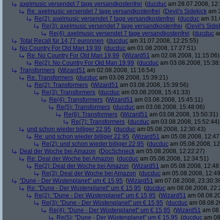
axelmusic versendet 7 tage versandkostenfrei
(
ducduc
am 28.07.2008, 12:
Re: axelmusic versendet 7 tage versandkostenfrei
(
Devil's Sidekick
am 3
Re(2): axelmusic versendet 7 tage versandkostenfrei
(
ducduc
am 31.0
Re(3): axelmusic versendet 7 tage versandkostenfrei
(
Devil's Side
Re(4): axelmusic versendet 7 tage versandkostenfrei
(
ducduc
am
Total Recall für 14,77 euronnen
(
ducduc
am 31.07.2008, 12:25:55)
No Country For Old Man 19,99
(
ducduc
am 01.08.2008, 17:27:51)
Re: No Country For Old Man 19,99
(
Wizard51
am 02.08.2008, 11:15:06)
Re(2): No Country For Old Man 19,99
(
ducduc
am 03.08.2008, 15:38
Transformers
(
Wizard51
am 02.08.2008, 11:16:54)
Re: Transformers
(
ducduc
am 03.08.2008, 15:39:21)
Re(2): Transformers
(
Wizard51
am 03.08.2008, 15:39:56)
Re(3): Transformers
(
ducduc
am 03.08.2008, 15:41:33)
Re(4): Transformers
(
Wizard51
am 03.08.2008, 15:45:11)
Re(5): Transformers
(
ducduc
am 03.08.2008, 15:48:06)
Re(6): Transformers
(
Wizard51
am 03.08.2008, 15:50:31)
Re(7): Transformers
(
ducduc
am 03.08.2008, 15:52:44)
und schon wieder billiger 22,95
(
ducduc
am 05.08.2008, 12:30:43)
Re: und schon wieder billiger 22,95
(
Wizard51
am 05.08.2008, 12:47
Re(2): und schon wieder billiger 22,95
(
ducduc
am 05.08.2008, 12
Deal der Woche bei Amazon
(
DocSchneck
am 05.08.2008, 12:22:27)
Re: Deal der Woche bei Amazon
(
ducduc
am 05.08.2008, 12:34:51)
Re(2): Deal der Woche bei Amazon
(
Wizard51
am 05.08.2008, 12:48
Re(3): Deal der Woche bei Amazon
(
ducduc
am 05.08.2008, 12:49
"Dune - Der Wüstenplanet" um € 15,95
(
Wizard51
am 07.08.2008, 23:30:3
Re: "Dune - Der Wüstenplanet" um € 15,95
(
ducduc
am 08.08.2008, 22:
Re(2): "Dune - Der Wüstenplanet" um € 15,95
(
Wizard51
am 08.08.20
Re(3): "Dune - Der Wüstenplanet" um € 15,95
(
ducduc
am 08.08.20
Re(4): "Dune - Der Wüstenplanet" um € 15,95
(
Wizard51
am 08.
Re(5): "Dune - Der Wüstenplanet" um € 15,95
(
ducduc
am 08.