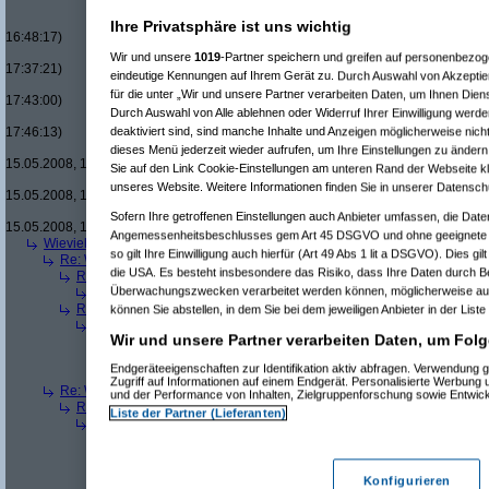
Re(16): Men in Black um £12.33
Re(17): Men in Black um £12
Ihre Privatsphäre ist uns wichtig
16:48:17)
Re(18): Men in Black um 
Wir und unsere
1019
-Partner speichern und greifen auf personenbezo
17:37:21)
eindeutige Kennungen auf Ihrem Gerät zu. Durch Auswahl von Akzeptier
Re(19): Men in Black u
für die unter „Wir und unsere Partner verarbeiten Daten, um Ihnen Dien
17:43:00)
Durch Auswahl von Alle ablehnen oder Widerruf Ihrer Einwilligung werde
Re(20): Men in Blac
deaktiviert sind, sind manche Inhalte und Anzeigen möglicherweise nicht
17:46:13)
Re(21): Men in B
dieses Menü jederzeit wieder aufrufen, um Ihre Einstellungen zu ändern 
15.05.2008, 17:49:46)
Sie auf den Link Cookie-Einstellungen am unteren Rand der Webseite kli
Re(22): Men in
unseres Website. Weitere Informationen finden Sie in unserer Datensch
15.05.2008, 18:07:18)
Re(23): Men
Sofern Ihre getroffenen Einstellungen auch Anbieter umfassen, die Daten
15.05.2008, 18:13:17)
Angemessenheitsbeschlusses gem Art 45 DSGVO und ohne geeignete G
Wieviele blus/hd-dvds habt ihr schon?
(
brösl
am 15.05.2008, 18:06:08)
so gilt Ihre Einwilligung auch hierfür (Art 49 Abs 1 lit a DSGVO). Dies gi
Re: Wieviele blus/hd-dvds habt ihr schon?
(
ducduc
am 15.05.2008, 18:0
die USA. Es besteht insbesondere das Risiko, dass Ihre Daten durch B
Re(2): Wieviele blus/hd-dvds habt ihr schon?
(
brösl
am 15.05.2008, 1
Überwachungszwecken verarbeitet werden können, möglicherweise auc
Re(3): Wieviele blus/hd-dvds habt ihr schon?
(
ducduc
am 15.05.20
Re(2): Wieviele blus/hd-dvds habt ihr schon?
(
hackenbush
am 15.05.
können Sie abstellen, in dem Sie bei dem jeweiligen Anbieter in der Liste
Re(3): Wieviele blus/hd-dvds habt ihr schon?
(
ducduc
am 16.05.20
Wir und unsere Partner verarbeiten Daten, um Folg
Re(4): Wieviele blus/hd-dvds habt ihr schon?
(
hackenbush
am 1
Re(5): Wieviele blus/hd-dvds habt ihr schon?
(
ducduc
am 16.
Endgeräteeigenschaften zur Identifikation aktiv abfragen. Verwendung 
Re(6): Wieviele blus/hd-dvds habt ihr schon?
(
hackenbus
Zugriff auf Informationen auf einem Endgerät. Personalisierte Werbung
Re: Wieviele blus/hd-dvds habt ihr schon?
(
"without"
am 15.05.2008, 18
und der Performance von Inhalten, Zielgruppenforschung sowie Entwic
Re(2): Wieviele blus/hd-dvds habt ihr schon?
(
ducduc
am 15.05.2008,
Liste der Partner (Lieferanten)
Re(3): Wieviele blus/hd-dvds habt ihr schon?
(
"without"
am 15.05.2
Re(4): Wieviele blus/hd-dvds habt ihr schon?
(
ducduc
am 15.05.
Re(5): Wieviele blus/hd-dvds habt ihr schon?
(
"without"
am 15
Re(6): Wieviele blus/hd-dvds habt ihr schon?
(
ducduc
am 1
Konfigurieren