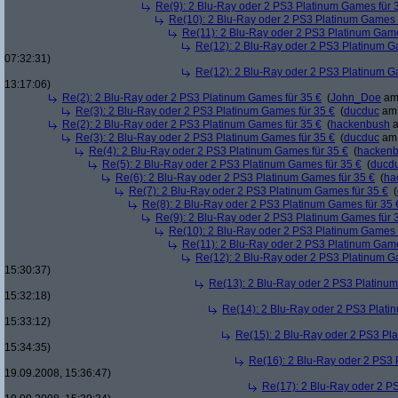
Re(9): 2 Blu-Ray oder 2 PS3 Platinum Games für 
Re(10): 2 Blu-Ray oder 2 PS3 Platinum Games 
Re(11): 2 Blu-Ray oder 2 PS3 Platinum Game
Re(12): 2 Blu-Ray oder 2 PS3 Platinum G
07:32:31)
Re(12): 2 Blu-Ray oder 2 PS3 Platinum G
13:17:06)
Re(2): 2 Blu-Ray oder 2 PS3 Platinum Games für 35 €
(
John_Doe
am 
Re(3): 2 Blu-Ray oder 2 PS3 Platinum Games für 35 €
(
ducduc
am 
Re(2): 2 Blu-Ray oder 2 PS3 Platinum Games für 35 €
(
hackenbush
a
Re(3): 2 Blu-Ray oder 2 PS3 Platinum Games für 35 €
(
ducduc
am 
Re(4): 2 Blu-Ray oder 2 PS3 Platinum Games für 35 €
(
hacken
Re(5): 2 Blu-Ray oder 2 PS3 Platinum Games für 35 €
(
ducd
Re(6): 2 Blu-Ray oder 2 PS3 Platinum Games für 35 €
(
ha
Re(7): 2 Blu-Ray oder 2 PS3 Platinum Games für 35 €
(
Re(8): 2 Blu-Ray oder 2 PS3 Platinum Games für 35 
Re(9): 2 Blu-Ray oder 2 PS3 Platinum Games für 
Re(10): 2 Blu-Ray oder 2 PS3 Platinum Games 
Re(11): 2 Blu-Ray oder 2 PS3 Platinum Game
Re(12): 2 Blu-Ray oder 2 PS3 Platinum G
15:30:37)
Re(13): 2 Blu-Ray oder 2 PS3 Platinum
15:32:18)
Re(14): 2 Blu-Ray oder 2 PS3 Plati
15:33:12)
Re(15): 2 Blu-Ray oder 2 PS3 Pl
15:34:35)
Re(16): 2 Blu-Ray oder 2 PS3 
19.09.2008, 15:36:47)
Re(17): 2 Blu-Ray oder 2 P