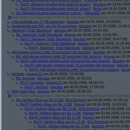
Re: Wieviele blus/hd-dvds habt ihr schon?
(
Pomm1
am 16.05.2008, 18:
Re(2): Wieviele blus/hd-dvds habt ihr schon?
(
ducduc
am 16.05.2008,
Re(2): Wieviele blus/hd-dvds habt ihr schon?
(
brösl
am 16.05.2008, 1
Re: Wieviele blus/hd-dvds habt ihr schon?
(
Wizard51
am 28.05.2008, 09
Vom Autor zurückgezogen oder Autor hat seine Registrierung nicht bestätig
v for vendetta um 17,48 euronnen
(
ducduc
am 16.05.2008, 15:29:06)
Underworld und 300, um 19,95 euronnen
(
ducduc
am 21.05.2008, 14:28:3
Sweeney Todd Steelbook
(
ducduc
am 26.05.2008, 14:41:44)
Re: Sweeney Todd Steelbook
(
playaz
am 30.05.2008, 10:42:45)
Re(2): Sweeney Todd Steelbook
(
ducduc
am 30.05.2008, 10:47:28)
Re(3): Sweeney Todd Steelbook
(
playaz
am 30.05.2008, 11:29:46
Re(4): Sweeney Todd Steelbook
(
ducduc
am 30.05.2008, 11:44
gibt wieder einiges unter 20 euronnen bei amazon
(
ducduc
am 28.05.2008,
Re: gibt wieder einiges unter 20 euronnen bei amazon
(
playaz
am 30.05
Re(2): gibt wieder einiges unter 20 euronnen bei amazon
(
ducduc
am
Re(3): gibt wieder einiges unter 20 euronnen bei amazon
(
playaz
a
Re(4): gibt wieder einiges unter 20 euronnen bei amazon
(
ducd
Ironman
(
angelo22
am 30.05.2008, 13:48:06)
Re: Ironman
(
ducduc
am 30.05.2008, 16:10:33)
Re(2): Ironman
(
angelo22
am 30.05.2008, 16:58:23)
Re(3): Ironman
(
ducduc
am 30.05.2008, 17:09:29)
Dirty Harry Box
(
ducduc
am 30.05.2008, 16:28:18)
Vom Autor zurückgezogen oder Autor hat seine Registrierung nicht bestätig
Re: Hellboy Blue-ray für 13.8€
(
DocSchneck
am 03.06.2008, 14:28:13)
Re(2): Hellboy Blue-ray für 13.8€
(
playaz
am 03.06.2008, 14:29:03)
Re(3): Hellboy Blue-ray für 13.8€
(
DocSchneck
am 03.06.2008, 14
Re(4): Hellboy Blue-ray für 13.8€
(
playaz
am 03.06.2008, 14:53
Re(4): Hellboy Blue-ray für 13.8€
(
playaz
am 03.06.2008, 14:59
Re(5): Hellboy Blue-ray für 13.8€
(
DocSchneck
am 04.06.200
Re(6): Hellboy Blue-ray für 13.8€
(
ducduc
am 04.06.2008,