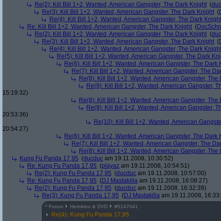
Re(2): Kill Bill 1+2, Wanted, American Gangster, The Dark Knight
(
du
Re(3): Kill Bill 1+2, Wanted, American Gangster, The Dark Knight
(
Re(4): Kill Bill 1+2, Wanted, American Gangster, The Dark Knigh
Re: Kill Bill 1+2, Wanted, American Gangster, The Dark Knight
(
DocSchn
Re(2): Kill Bill 1+2, Wanted, American Gangster, The Dark Knight
(
du
Re(3): Kill Bill 1+2, Wanted, American Gangster, The Dark Knight
(
Re(4): Kill Bill 1+2, Wanted, American Gangster, The Dark Knigh
Re(5): Kill Bill 1+2, Wanted, American Gangster, The Dark Kni
Re(6): Kill Bill 1+2, Wanted, American Gangster, The Dark 
Re(7): Kill Bill 1+2, Wanted, American Gangster, The Da
Re(8): Kill Bill 1+2, Wanted, American Gangster, The
Re(9): Kill Bill 1+2, Wanted, American Gangster, T
15:19:32)
Re(8): Kill Bill 1+2, Wanted, American Gangster, The
Re(9): Kill Bill 1+2, Wanted, American Gangster, T
20:53:36)
Re(10): Kill Bill 1+2, Wanted, American Gangste
20:54:27)
Re(6): Kill Bill 1+2, Wanted, American Gangster, The Dark 
Re(7): Kill Bill 1+2, Wanted, American Gangster, The Da
Re(8): Kill Bill 1+2, Wanted, American Gangster, The
Kung Fu Panda 17,95
(
ducduc
am 19.11.2008, 10:30:52)
Re: Kung Fu Panda 17,95
(
playaz
am 19.11.2008, 10:54:51)
Re(2): Kung Fu Panda 17,95
(
ducduc
am 19.11.2008, 10:57:00)
Re: Kung Fu Panda 17,95
(
DJ Mastakilla
am 19.11.2008, 16:08:27)
Re(2): Kung Fu Panda 17,95
(
ducduc
am 19.11.2008, 16:32:39)
Re(3): Kung Fu Panda 17,95
(
DJ Mastakilla
am 19.11.2008, 16:33
^
Forum
Heimkino & DVD
#
5147041
Re(4): Kung Fu Panda 17,95