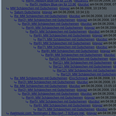
Re(4): Hellboy Blue-ray für 13.8€
(
Wizard51
am 03.06.2008, 15
Re(5): Hellboy Blue-ray für 13.8€
(
ducduc
am 04.06.2008, 07
MM Schäppchen mit Gutscheinen
(
playaz
am 04.06.2008, 10:19:56)
Saturn Gutscheine
(
playaz
am 04.06.2008, 10:34:13)
Re: MM Schäppchen mit Gutscheinen
(
ducduc
am 04.06.2008, 10:47:48
Re(2): MM Schäppchen mit Gutscheinen
(
playaz
am 04.06.2008, 10:
Re(3): MM Schäppchen mit Gutscheinen
(
ducduc
am 04.06.2008, 
Re(4): MM Schäppchen mit Gutscheinen
(
playaz
am 04.06.2008
Re(5): MM Schäppchen mit Gutscheinen
(
ducduc
am 04.06.2
Re(6): MM Schäppchen mit Gutscheinen
(
playaz
am 04.06
Re(7): MM Schäppchen mit Gutscheinen
(
ducduc
am 04
Re(6): MM Schäppchen mit Gutscheinen
(
playaz
am 04.06
Re(7): MM Schäppchen mit Gutscheinen
(
ducduc
am 04
Re(8): MM Schäppchen mit Gutscheinen
(
playaz
am 
Re(9): MM Schäppchen mit Gutscheinen
(
ducduc
Re(10): MM Schäppchen mit Gutscheinen
(
pla
Re(11): MM Schäppchen mit Gutscheinen
(
d
Re(11): MM Schäppchen mit Gutscheinen
(
d
Re(12): MM Schäppchen mit Gutscheinen
Re(13): MM Schäppchen mit Gutschei
Re: MM Schäppchen mit Gutscheinen
(
DocSchneck
am 04.06.2008, 13:
Re(2): MM Schäppchen mit Gutscheinen
(
ducduc
am 04.06.2008, 15:
Re: MM Schäppchen mit Gutscheinen
(
ducduc
am 04.06.2008, 15:05:10
Re(2): MM Schäppchen mit Gutscheinen
(
playaz
am 04.06.2008, 15:
Re(3): MM Schäppchen mit Gutscheinen
(
ducduc
am 04.06.2008, 
Re(4): MM Schäppchen mit Gutscheinen
(
playaz
am 04.06.2008
Re(5): MM Schäppchen mit Gutscheinen
(
ducduc
am 04.06.2
Re(6): MM Schäppchen mit Gutscheinen
(
playaz
am 04.06
Re(7): MM Schäppchen mit Gutscheinen
(
ducduc
am 04
Axelmusic.com: Terminator 2 [Blu-ray] - 7,92Euro inkl.
(
playaz
am 04.06.200