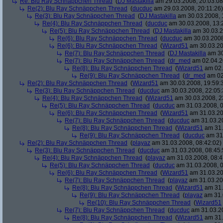
Re: Blu Ray Schnäppchen Thread
(
DJ Mastakilla
am 29.03.2008, 20:03:08
Re(2): Blu Ray Schnäppchen Thread
(
ducduc
am 29.03.2008, 20:11:26)
Re(3): Blu Ray Schnäppchen Thread
(
DJ Mastakilla
am 30.03.2008, 
Re(4): Blu Ray Schnäppchen Thread
(
ducduc
am 30.03.2008, 13:
Re(5): Blu Ray Schnäppchen Thread
(
DJ Mastakilla
am 30.03.2
Re(6): Blu Ray Schnäppchen Thread
(
ducduc
am 30.03.2008
Re(6): Blu Ray Schnäppchen Thread
(
Wizard51
am 30.03.20
Re(7): Blu Ray Schnäppchen Thread
(
DJ Mastakilla
am 30
Re(7): Blu Ray Schnäppchen Thread
(
dr_med
am 02.04.2
Re(8): Blu Ray Schnäppchen Thread
(
Wizard51
am 02.
Re(9): Blu Ray Schnäppchen Thread
(
dr_med
am 02
Re(2): Blu Ray Schnäppchen Thread
(
Wizard51
am 30.03.2008, 19:59:
Re(3): Blu Ray Schnäppchen Thread
(
ducduc
am 30.03.2008, 22:05:
Re(4): Blu Ray Schnäppchen Thread
(
Wizard51
am 30.03.2008, 2
Re(5): Blu Ray Schnäppchen Thread
(
ducduc
am 31.03.2008, 0
Re(6): Blu Ray Schnäppchen Thread
(
Wizard51
am 31.03.20
Re(7): Blu Ray Schnäppchen Thread
(
ducduc
am 31.03.20
Re(8): Blu Ray Schnäppchen Thread
(
Wizard51
am 31.
Re(9): Blu Ray Schnäppchen Thread
(
ducduc
am 31.
Re(2): Blu Ray Schnäppchen Thread
(
playaz
am 31.03.2008, 08:42:02)
Re(3): Blu Ray Schnäppchen Thread
(
ducduc
am 31.03.2008, 08:45:
Re(4): Blu Ray Schnäppchen Thread
(
playaz
am 31.03.2008, 08:4
Re(5): Blu Ray Schnäppchen Thread
(
ducduc
am 31.03.2008, 0
Re(6): Blu Ray Schnäppchen Thread
(
Wizard51
am 31.03.20
Re(7): Blu Ray Schnäppchen Thread
(
playaz
am 31.03.20
Re(8): Blu Ray Schnäppchen Thread
(
Wizard51
am 31.
Re(9): Blu Ray Schnäppchen Thread
(
playaz
am 31.
Re(10): Blu Ray Schnäppchen Thread
(
Wizard51
Re(7): Blu Ray Schnäppchen Thread
(
ducduc
am 31.03.20
Re(8): Blu Ray Schnäppchen Thread
(
Wizard51
am 31.