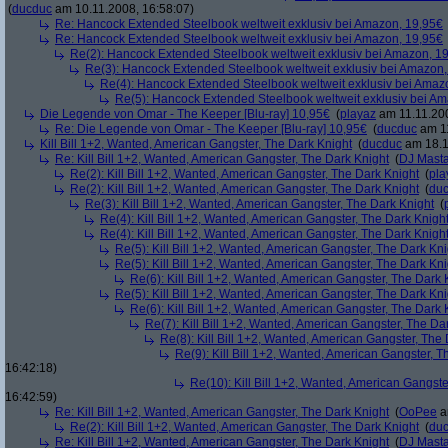
(
ducduc
am 10.11.2008, 16:58:07)
Re: Hancock Extended Steelbook weltweit exklusiv bei Amazon, 19,95€
Re: Hancock Extended Steelbook weltweit exklusiv bei Amazon, 19,95€
Re(2): Hancock Extended Steelbook weltweit exklusiv bei Amazon, 1
Re(3): Hancock Extended Steelbook weltweit exklusiv bei Amazon,
Re(4): Hancock Extended Steelbook weltweit exklusiv bei Amaz
Re(5): Hancock Extended Steelbook weltweit exklusiv bei A
Die Legende von Omar - The Keeper [Blu-ray] 10,95€
(
playaz
am 11.11.200
Re: Die Legende von Omar - The Keeper [Blu-ray] 10,95€
(
ducduc
am 11
Kill Bill 1+2, Wanted, American Gangster, The Dark Knight
(
ducduc
am 18.1
Re: Kill Bill 1+2, Wanted, American Gangster, The Dark Knight
(
DJ Masta
Re(2): Kill Bill 1+2, Wanted, American Gangster, The Dark Knight
(
pla
Re(2): Kill Bill 1+2, Wanted, American Gangster, The Dark Knight
(
du
Re(3): Kill Bill 1+2, Wanted, American Gangster, The Dark Knight
(
Re(4): Kill Bill 1+2, Wanted, American Gangster, The Dark Knigh
Re(4): Kill Bill 1+2, Wanted, American Gangster, The Dark Knigh
Re(5): Kill Bill 1+2, Wanted, American Gangster, The Dark Kni
Re(5): Kill Bill 1+2, Wanted, American Gangster, The Dark Kni
Re(6): Kill Bill 1+2, Wanted, American Gangster, The Dark 
Re(5): Kill Bill 1+2, Wanted, American Gangster, The Dark Kni
Re(6): Kill Bill 1+2, Wanted, American Gangster, The Dark 
Re(7): Kill Bill 1+2, Wanted, American Gangster, The Da
Re(8): Kill Bill 1+2, Wanted, American Gangster, The
Re(9): Kill Bill 1+2, Wanted, American Gangster, T
16:42:18)
Re(10): Kill Bill 1+2, Wanted, American Gangste
16:42:59)
Re: Kill Bill 1+2, Wanted, American Gangster, The Dark Knight
(
OoPee
a
Re(2): Kill Bill 1+2, Wanted, American Gangster, The Dark Knight
(
du
Re: Kill Bill 1+2, Wanted, American Gangster, The Dark Knight
(
DJ Masta