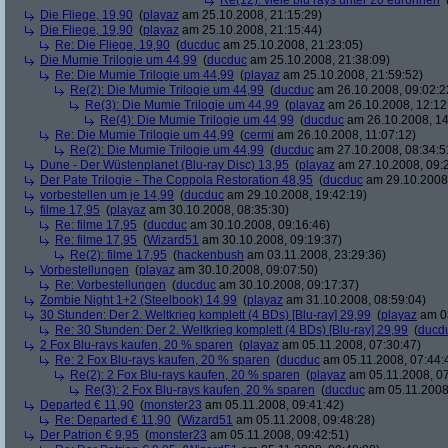
Re(12): viele blu rays unter 20 euronnen
Die Fliege, 19,90
(
playaz
am 25.10.2008, 21:15:29)
Die Fliege, 19,90
(
playaz
am 25.10.2008, 21:15:44)
Re: Die Fliege, 19,90
(
ducduc
am 25.10.2008, 21:23:05)
Die Mumie Trilogie um 44,99
(
ducduc
am 25.10.2008, 21:38:09)
Re: Die Mumie Trilogie um 44,99
(
playaz
am 25.10.2008, 21:59:52)
Re(2): Die Mumie Trilogie um 44,99
(
ducduc
am 26.10.2008, 09:02:2
Re(3): Die Mumie Trilogie um 44,99
(
playaz
am 26.10.2008, 12:12
Re(4): Die Mumie Trilogie um 44,99
(
ducduc
am 26.10.2008, 14
Re: Die Mumie Trilogie um 44,99
(
cermi
am 26.10.2008, 11:07:12)
Re(2): Die Mumie Trilogie um 44,99
(
ducduc
am 27.10.2008, 08:34:5
Dune - Der Wüstenplanet (Blu-ray Disc) 13,95
(
playaz
am 27.10.2008, 09:
Der Pate Trilogie - The Coppola Restoration 48,95
(
ducduc
am 29.10.2008,
vorbestellen um je 14,99
(
ducduc
am 29.10.2008, 19:42:19)
filme 17,95
(
playaz
am 30.10.2008, 08:35:30)
Re: filme 17,95
(
ducduc
am 30.10.2008, 09:16:46)
Re: filme 17,95
(
Wizard51
am 30.10.2008, 09:19:37)
Re(2): filme 17,95
(
hackenbush
am 03.11.2008, 23:29:36)
Vorbestellungen
(
playaz
am 30.10.2008, 09:07:50)
Re: Vorbestellungen
(
ducduc
am 30.10.2008, 09:17:37)
Zombie Night 1+2 (Steelbook) 14,99
(
playaz
am 31.10.2008, 08:59:04)
30 Stunden: Der 2. Weltkrieg komplett (4 BDs) [Blu-ray] 29,99
(
playaz
am 03
Re: 30 Stunden: Der 2. Weltkrieg komplett (4 BDs) [Blu-ray] 29,99
(
ducd
2 Fox Blu-rays kaufen, 20 % sparen
(
playaz
am 05.11.2008, 07:30:47)
Re: 2 Fox Blu-rays kaufen, 20 % sparen
(
ducduc
am 05.11.2008, 07:44:
Re(2): 2 Fox Blu-rays kaufen, 20 % sparen
(
playaz
am 05.11.2008, 07
Re(3): 2 Fox Blu-rays kaufen, 20 % sparen
(
ducduc
am 05.11.2008,
Departed € 11,90
(
monster23
am 05.11.2008, 09:41:42)
Re: Departed € 11,90
(
Wizard51
am 05.11.2008, 09:48:28)
Der Patrion € 9,95
(
monster23
am 05.11.2008, 09:42:51)