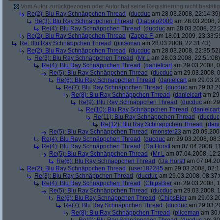
Vom Autor zurückgezogen oder Autor hat seine Registrierung nicht bestätig
Re(2): Blu Ray Schnäppchen Thread
(
ducduc
am 28.03.2008, 22:14:39
Re(3): Blu Ray Schnäppchen Thread
(
Diabolo2000
am 28.03.2008, 2
Re(4): Blu Ray Schnäppchen Thread
(
ducduc
am 28.03.2008, 22:
Re(2): Blu Ray Schnäppchen Thread
(
Zappa F.
am 18.01.2009, 23:33:5
Re: Blu Ray Schnäppchen Thread
(
piiceman
am 28.03.2008, 22:31:43)
Re(2): Blu Ray Schnäppchen Thread
(
ducduc
am 28.03.2008, 22:35:52
Re(3): Blu Ray Schnäppchen Thread
(
Mr L
am 28.03.2008, 22:51:08)
Re(4): Blu Ray Schnäppchen Thread
(
danielcart
am 29.03.2008, 0
Re(5): Blu Ray Schnäppchen Thread
(
ducduc
am 29.03.2008, 0
Re(6): Blu Ray Schnäppchen Thread
(
danielcart
am 29.03.20
Re(7): Blu Ray Schnäppchen Thread
(
ducduc
am 29.03.20
Re(8): Blu Ray Schnäppchen Thread
(
danielcart
am 29.
Re(9): Blu Ray Schnäppchen Thread
(
ducduc
am 29.
Re(10): Blu Ray Schnäppchen Thread
(
danielcart
Re(11): Blu Ray Schnäppchen Thread
(
ducduc
Re(12): Blu Ray Schnäppchen Thread
(
dani
Re(5): Blu Ray Schnäppchen Thread
(
monster23
am 20.09.2008
Re(4): Blu Ray Schnäppchen Thread
(
ducduc
am 29.03.2008, 08:
Re(4): Blu Ray Schnäppchen Thread
(
Da Horstl
am 07.04.2008, 11
Re(5): Blu Ray Schnäppchen Thread
(
Mr L
am 07.04.2008, 12:
Re(6): Blu Ray Schnäppchen Thread
(
Da Horstl
am 07.04.20
Re(2): Blu Ray Schnäppchen Thread
(
user182285
am 29.03.2008, 02:1
Re(3): Blu Ray Schnäppchen Thread
(
ducduc
am 29.03.2008, 08:37:
Re(4): Blu Ray Schnäppchen Thread
(
ChipsBier
am 29.03.2008, 1
Re(5): Blu Ray Schnäppchen Thread
(
ducduc
am 29.03.2008, 1
Re(6): Blu Ray Schnäppchen Thread
(
ChipsBier
am 29.03.20
Re(7): Blu Ray Schnäppchen Thread
(
ducduc
am 29.03.20
Re(8): Blu Ray Schnäppchen Thread
(
piiceman
am 30.0