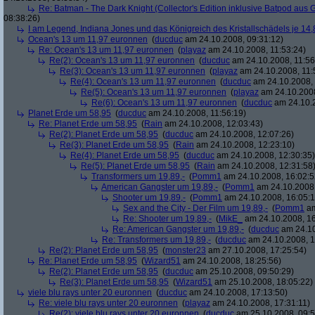
Re: Batman - The Dark Knight (Collector's Edition inklusive Batpod aus G
08:38:26)
I am Legend, Indiana Jones und das Königreich des Kristallschädels je 14,
Ocean's 13 um 11,97 euronnen
(
ducduc
am 24.10.2008, 09:31:12)
Re: Ocean's 13 um 11,97 euronnen
(
playaz
am 24.10.2008, 11:53:24)
Re(2): Ocean's 13 um 11,97 euronnen
(
ducduc
am 24.10.2008, 11:56
Re(3): Ocean's 13 um 11,97 euronnen
(
playaz
am 24.10.2008, 11:
Re(4): Ocean's 13 um 11,97 euronnen
(
ducduc
am 24.10.2008, 
Re(5): Ocean's 13 um 11,97 euronnen
(
playaz
am 24.10.2008
Re(6): Ocean's 13 um 11,97 euronnen
(
ducduc
am 24.10.2
Planet Erde um 58,95
(
ducduc
am 24.10.2008, 11:56:19)
Re: Planet Erde um 58,95
(
Rain
am 24.10.2008, 12:03:43)
Re(2): Planet Erde um 58,95
(
ducduc
am 24.10.2008, 12:07:26)
Re(3): Planet Erde um 58,95
(
Rain
am 24.10.2008, 12:23:10)
Re(4): Planet Erde um 58,95
(
ducduc
am 24.10.2008, 12:30:35)
Re(5): Planet Erde um 58,95
(
Rain
am 24.10.2008, 12:31:58
Transformers um 19,89,-
(
Pomm1
am 24.10.2008, 16:02:5
American Gangster um 19,89,-
(
Pomm1
am 24.10.2008,
Shooter um 19,89,-
(
Pomm1
am 24.10.2008, 16:05:1
Sex and the City - Der Film um 19,89,-
(
Pomm1
am
Re: Shooter um 19,89,-
(
MikE_
am 24.10.2008, 16
Re: American Gangster um 19,89,-
(
ducduc
am 24.10
Re: Transformers um 19,89,-
(
ducduc
am 24.10.2008, 1
Re(2): Planet Erde um 58,95
(
monster23
am 27.10.2008, 17:25:54)
Re: Planet Erde um 58,95
(
Wizard51
am 24.10.2008, 18:25:56)
Re(2): Planet Erde um 58,95
(
ducduc
am 25.10.2008, 09:50:29)
Re(3): Planet Erde um 58,95
(
Wizard51
am 25.10.2008, 18:05:22)
viele blu rays unter 20 euronnen
(
ducduc
am 24.10.2008, 17:13:50)
Re: viele blu rays unter 20 euronnen
(
playaz
am 24.10.2008, 17:31:11)
Re(2): viele blu rays unter 20 euronnen
(
ducduc
am 25.10.2008, 09:5