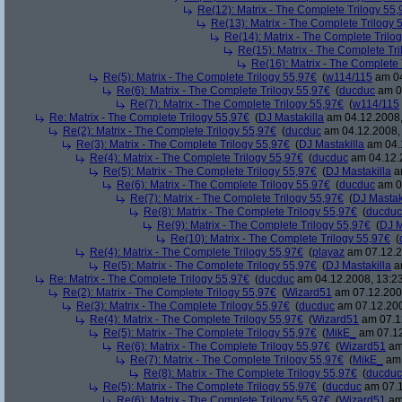
Re(12): Matrix - The Complete Trilogy 55
Re(13): Matrix - The Complete Trilogy 
Re(14): Matrix - The Complete Trilo
Re(15): Matrix - The Complete Tr
Re(16): Matrix - The Complete 
Re(5): Matrix - The Complete Trilogy 55,97€
(
w114/115
am 04
Re(6): Matrix - The Complete Trilogy 55,97€
(
ducduc
am 04
Re(7): Matrix - The Complete Trilogy 55,97€
(
w114/115
Re: Matrix - The Complete Trilogy 55,97€
(
DJ Mastakilla
am 04.12.2008,
Re(2): Matrix - The Complete Trilogy 55,97€
(
ducduc
am 04.12.2008, 
Re(3): Matrix - The Complete Trilogy 55,97€
(
DJ Mastakilla
am 04.1
Re(4): Matrix - The Complete Trilogy 55,97€
(
ducduc
am 04.12.2
Re(5): Matrix - The Complete Trilogy 55,97€
(
DJ Mastakilla
am
Re(6): Matrix - The Complete Trilogy 55,97€
(
ducduc
am 04
Re(7): Matrix - The Complete Trilogy 55,97€
(
DJ Mastak
Re(8): Matrix - The Complete Trilogy 55,97€
(
ducduc
Re(9): Matrix - The Complete Trilogy 55,97€
(
DJ M
Re(10): Matrix - The Complete Trilogy 55,97€
(
Re(4): Matrix - The Complete Trilogy 55,97€
(
playaz
am 07.12.2
Re(5): Matrix - The Complete Trilogy 55,97€
(
DJ Mastakilla
am
Re: Matrix - The Complete Trilogy 55,97€
(
ducduc
am 04.12.2008, 13:23
Re(2): Matrix - The Complete Trilogy 55,97€
(
Wizard51
am 07.12.2008
Re(3): Matrix - The Complete Trilogy 55,97€
(
ducduc
am 07.12.200
Re(4): Matrix - The Complete Trilogy 55,97€
(
Wizard51
am 07.12
Re(5): Matrix - The Complete Trilogy 55,97€
(
MikE_
am 07.12
Re(6): Matrix - The Complete Trilogy 55,97€
(
Wizard51
am 
Re(7): Matrix - The Complete Trilogy 55,97€
(
MikE_
am 
Re(8): Matrix - The Complete Trilogy 55,97€
(
ducduc
Re(5): Matrix - The Complete Trilogy 55,97€
(
ducduc
am 07.1
Re(6): Matrix - The Complete Trilogy 55,97€
(
Wizard51
am 