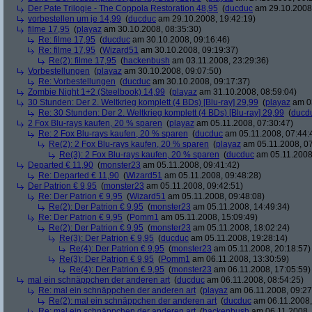
Der Pate Trilogie - The Coppola Restoration 48,95
(
ducduc
am 29.10.2008,
vorbestellen um je 14,99
(
ducduc
am 29.10.2008, 19:42:19)
filme 17,95
(
playaz
am 30.10.2008, 08:35:30)
Re: filme 17,95
(
ducduc
am 30.10.2008, 09:16:46)
Re: filme 17,95
(
Wizard51
am 30.10.2008, 09:19:37)
Re(2): filme 17,95
(
hackenbush
am 03.11.2008, 23:29:36)
Vorbestellungen
(
playaz
am 30.10.2008, 09:07:50)
Re: Vorbestellungen
(
ducduc
am 30.10.2008, 09:17:37)
Zombie Night 1+2 (Steelbook) 14,99
(
playaz
am 31.10.2008, 08:59:04)
30 Stunden: Der 2. Weltkrieg komplett (4 BDs) [Blu-ray] 29,99
(
playaz
am 03
Re: 30 Stunden: Der 2. Weltkrieg komplett (4 BDs) [Blu-ray] 29,99
(
ducd
2 Fox Blu-rays kaufen, 20 % sparen
(
playaz
am 05.11.2008, 07:30:47)
Re: 2 Fox Blu-rays kaufen, 20 % sparen
(
ducduc
am 05.11.2008, 07:44:
Re(2): 2 Fox Blu-rays kaufen, 20 % sparen
(
playaz
am 05.11.2008, 07
Re(3): 2 Fox Blu-rays kaufen, 20 % sparen
(
ducduc
am 05.11.2008,
Departed € 11,90
(
monster23
am 05.11.2008, 09:41:42)
Re: Departed € 11,90
(
Wizard51
am 05.11.2008, 09:48:28)
Der Patrion € 9,95
(
monster23
am 05.11.2008, 09:42:51)
Re: Der Patrion € 9,95
(
Wizard51
am 05.11.2008, 09:48:08)
Re(2): Der Patrion € 9,95
(
monster23
am 05.11.2008, 14:49:34)
Re: Der Patrion € 9,95
(
Pomm1
am 05.11.2008, 15:09:49)
Re(2): Der Patrion € 9,95
(
monster23
am 05.11.2008, 18:02:24)
Re(3): Der Patrion € 9,95
(
ducduc
am 05.11.2008, 19:28:14)
Re(4): Der Patrion € 9,95
(
monster23
am 05.11.2008, 20:18:57)
Re(3): Der Patrion € 9,95
(
Pomm1
am 06.11.2008, 13:30:59)
Re(4): Der Patrion € 9,95
(
monster23
am 06.11.2008, 17:05:59)
mal ein schnäppchen der anderen art
(
ducduc
am 06.11.2008, 08:54:25)
Re: mal ein schnäppchen der anderen art
(
playaz
am 06.11.2008, 09:27
Re(2): mal ein schnäppchen der anderen art
(
ducduc
am 06.11.2008,
Re: mal ein schnäppchen der anderen art
(
hackenbush
am 06.11.2008, 