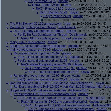
Re(5): Rambo 24,99
(
ducduc
am 25.06.2008, 08:38:11)
Re(6): Rambo 24,99
(
playaz
am 25.06.2008, 08:39:17)
Re(7): Rambo 24,99
(
ducduc
am 25.06.2008, 08:41:18
Re(8): Rambo 24,99
(
playaz
am 25.06.2008, 08:42:
Re(9): Rambo 24,99
(
ducduc
am 25.06.2008, 08:
Vom Autor zurückgezogen oder Autor hat seine Regi
The Fifth Element $11.95 amazon.com
(
brösl
am 26.06.2008, 15:54:45)
Re: Blu Ray Schnäppchen Thread
(
DocSchneck
am 04.07.2008, 08:25:16)
Re(2): Blu Ray Schnäppchen Thread
(
ducduc
am 04.07.2008, 11:15:54)
Re(3): Blu Ray Schnäppchen Thread
(
DocSchneck
am 04.07.2008, 1
Re(4): Blu Ray Schnäppchen Thread
(
ducduc
am 04.07.2008, 16:
rocky 1 um 7,90 euronnen
(
ducduc
am 10.07.2008, 09:39:54)
der pat 1-3 um 60 euronnen vorbestellbar
(
ducduc
am 10.07.2008, 16:58:1
matrix trilogie import um 22,99
(
ducduc
am 10.07.2008, 17:17:18)
Re: matrix trilogie import um 22,99
(
playaz
am 11.07.2008, 08:02:20)
Re(2): matrix trilogie import um 22,99
(
ducduc
am 11.07.2008, 08:05:
Re(2): matrix trilogie import um 22,99
(
ducduc
am 11.07.2008, 22:26:
Re(3): matrix trilogie import um 22,99
(
playaz
am 14.07.2008, 07:5
Re(4): matrix trilogie import um 22,99
(
ducduc
am 14.07.2008, 1
Re(5): matrix trilogie import um 22,99
(
playaz
am 14.07.2008,
Re: matrix trilogie import um 22,99
(
bruce_wayne
am 12.07.2008, 18:24
Re(2): matrix trilogie import um 22,99
(
ducduc
am 13.07.2008, 00:21:
Der unglaubliche Hulk 22,99€ + Iron Man 22,95€ [Amazon.de]
(
playaz
am 1
Re: Der unglaubliche Hulk 22,99€ + Iron Man 22,95€ [Amazon.de]
(
duc
Simpsons für 9,90€ und versandkostenfrei
(
NoName2007
am 11.07.2008, 
Re: Simpsons für 9,90€ und versandkostenfrei
(
ducduc
am 11.07.2008, 
Re(2): Simpsons für 9,90€ und versandkostenfrei
(
NoName2007
am 1
Re(3): Simpsons für 9,90€ und versandkostenfrei
(
ducduc
am 11.0
Re(4): Simpsons für 9,90€ und versandkostenfrei
(
NoName200
Re(5): Simpsons für 9,90€ und versandkostenfrei
(
ducduc
am