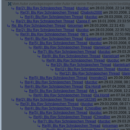
Vom Autor zurückgezogen oder Autor hat seine Registrierung nicht bestätig
Re(2): Blu Ray Schnäppchen Thread
(
ducduc
am 28.03.2008, 22:14:39
Re(3): Blu Ray Schnäppchen Thread
(
Diabolo2000
am 28.03.2008, 2
Re(4): Blu Ray Schnäppchen Thread
(
ducduc
am 28.03.2008, 22:
Re(2): Blu Ray Schnäppchen Thread
(
Zappa F.
am 18.01.2009, 23:33:5
Re: Blu Ray Schnäppchen Thread
(
piiceman
am 28.03.2008, 22:31:43)
Re(2): Blu Ray Schnäppchen Thread
(
ducduc
am 28.03.2008, 22:35:52
Re(3): Blu Ray Schnäppchen Thread
(
Mr L
am 28.03.2008, 22:51:08)
Re(4): Blu Ray Schnäppchen Thread
(
danielcart
am 29.03.2008, 0
Re(5): Blu Ray Schnäppchen Thread
(
ducduc
am 29.03.2008, 0
Re(6): Blu Ray Schnäppchen Thread
(
danielcart
am 29.03.20
Re(7): Blu Ray Schnäppchen Thread
(
ducduc
am 29.03.20
Re(8): Blu Ray Schnäppchen Thread
(
danielcart
am 29.
Re(9): Blu Ray Schnäppchen Thread
(
ducduc
am 29.
Re(10): Blu Ray Schnäppchen Thread
(
danielcart
Re(11): Blu Ray Schnäppchen Thread
(
ducduc
Re(12): Blu Ray Schnäppchen Thread
(
dani
Re(5): Blu Ray Schnäppchen Thread
(
monster23
am 20.09.2008
Re(4): Blu Ray Schnäppchen Thread
(
ducduc
am 29.03.2008, 08:
Re(4): Blu Ray Schnäppchen Thread
(
Da Horstl
am 07.04.2008, 11
Re(5): Blu Ray Schnäppchen Thread
(
Mr L
am 07.04.2008, 12:
Re(6): Blu Ray Schnäppchen Thread
(
Da Horstl
am 07.04.20
Re(2): Blu Ray Schnäppchen Thread
(
user182285
am 29.03.2008, 02:1
Re(3): Blu Ray Schnäppchen Thread
(
ducduc
am 29.03.2008, 08:37:
Re(4): Blu Ray Schnäppchen Thread
(
ChipsBier
am 29.03.2008, 1
Re(5): Blu Ray Schnäppchen Thread
(
ducduc
am 29.03.2008, 1
Re(6): Blu Ray Schnäppchen Thread
(
ChipsBier
am 29.03.20
Re(7): Blu Ray Schnäppchen Thread
(
ducduc
am 29.03.20
Re(8): Blu Ray Schnäppchen Thread
(
piiceman
am 30.0