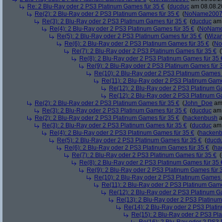
Re: 2 Blu-Ray oder 2 PS3 Platinum Games für 35 €
(
ducduc
am 08.08.20
Re(2): 2 Blu-Ray oder 2 PS3 Platinum Games für 35 €
(
NoName200
Re(3): 2 Blu-Ray oder 2 PS3 Platinum Games für 35 €
(
ducduc
am 
Re(4): 2 Blu-Ray oder 2 PS3 Platinum Games für 35 €
(
NoNam
Re(5): 2 Blu-Ray oder 2 PS3 Platinum Games für 35 €
(
Wiza
Re(6): 2 Blu-Ray oder 2 PS3 Platinum Games für 35 €
(
No
Re(7): 2 Blu-Ray oder 2 PS3 Platinum Games für 35 €
(
Re(8): 2 Blu-Ray oder 2 PS3 Platinum Games für 35 
Re(9): 2 Blu-Ray oder 2 PS3 Platinum Games für 
Re(10): 2 Blu-Ray oder 2 PS3 Platinum Games 
Re(11): 2 Blu-Ray oder 2 PS3 Platinum Game
Re(12): 2 Blu-Ray oder 2 PS3 Platinum G
Re(12): 2 Blu-Ray oder 2 PS3 Platinum G
Re(2): 2 Blu-Ray oder 2 PS3 Platinum Games für 35 €
(
John_Doe
am 
Re(3): 2 Blu-Ray oder 2 PS3 Platinum Games für 35 €
(
ducduc
am 
Re(2): 2 Blu-Ray oder 2 PS3 Platinum Games für 35 €
(
hackenbush
a
Re(3): 2 Blu-Ray oder 2 PS3 Platinum Games für 35 €
(
ducduc
am 
Re(4): 2 Blu-Ray oder 2 PS3 Platinum Games für 35 €
(
hacken
Re(5): 2 Blu-Ray oder 2 PS3 Platinum Games für 35 €
(
ducd
Re(6): 2 Blu-Ray oder 2 PS3 Platinum Games für 35 €
(
ha
Re(7): 2 Blu-Ray oder 2 PS3 Platinum Games für 35 €
(
Re(8): 2 Blu-Ray oder 2 PS3 Platinum Games für 35 
Re(9): 2 Blu-Ray oder 2 PS3 Platinum Games für 
Re(10): 2 Blu-Ray oder 2 PS3 Platinum Games 
Re(11): 2 Blu-Ray oder 2 PS3 Platinum Game
Re(12): 2 Blu-Ray oder 2 PS3 Platinum G
Re(13): 2 Blu-Ray oder 2 PS3 Platinum
Re(14): 2 Blu-Ray oder 2 PS3 Plati
Re(15): 2 Blu-Ray oder 2 PS3 Pl