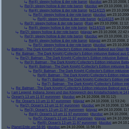
Re(4): sleepy hollow & der rote baron
(
ducduc
am 23.10.2008, 
Re(3): sleepy hollow & der rote baron
(
ducduc
am 23.10.2008, 10:
Re(4): sleepy hollow & der rote baron
(
w114/115
am 23.10.2008
Re(5): sleepy hollow & der rote baron
(
ducduc
am 23.10.2008
Re(6): sleepy hollow & der rote baron
(
w114/115
am 23.10
Re(3): sleepy hollow & der rote baron
(
Rain
am 23.10.2008, 11:12
Re(4): sleepy hollow & der rote baron
(
w114/115
am 23.10.2008,
Re(2): sleepy hollow & der rote baron
(
playaz
am 23.10.2008, 22:42:
Re(3): sleepy hollow & der rote baron
(
ducduc
am 23.10.2008, 22:
Re(4): sleepy hollow & der rote baron
(
playaz
am 23.10.2008, 2
Re(5): sleepy hollow & der rote baron
(
ducduc
am 23.10.2008
Batman - The Dark Knight (Collector's Edition inklusive Batpod aus Glas) [B
Re: Batman - The Dark Knight (Collector's Edition inklusive Batpod aus G
Re(2): Batman - The Dark Knight (Collector's Edition inklusive Batpod 
Re(3): Batman - The Dark Knight (Collector's Edition inklusive Batp
Re(4): Batman - The Dark Knight (Collector's Edition inklusive B
Re(5): Batman - The Dark Knight (Collector's Edition inklusive
Re(6): Batman - The Dark Knight (Collector's Edition inklus
Re(7): Batman - The Dark Knight (Collector's Edition ink
Re(7): Batman - The Dark Knight (Collector's Edition ink
Re: Batman - The Dark Knight (Collector's Edition inklusive Batpod aus G
I am Legend, Indiana Jones und das Königreich des Kristallschädels je 14,
Ocean's 13 um 11,97 euronnen
(
ducduc
am 24.10.2008, 09:31:12)
Re: Ocean's 13 um 11,97 euronnen
(
playaz
am 24.10.2008, 11:53:24)
Re(2): Ocean's 13 um 11,97 euronnen
(
ducduc
am 24.10.2008, 11:56
Re(3): Ocean's 13 um 11,97 euronnen
(
playaz
am 24.10.2008, 11:
Re(4): Ocean's 13 um 11,97 euronnen
(
ducduc
am 24.10.2008, 
Re(5): Ocean's 13 um 11,97 euronnen
(
playaz
am 24.10.2008
Re(6): Ocean's 13 um 11,97 euronnen
(
ducduc
am 24.10.2
Planet Erde um 58,95
(
ducduc
am 24.10.2008, 11:56:19)