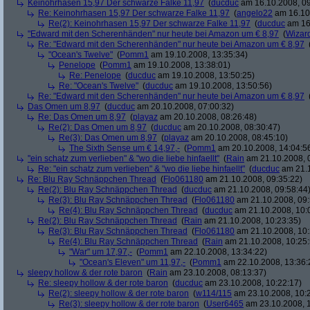
Keinohrhasen 15,97 Der schwarze Falke 11,97
(
ducduc
am 16.10.2008, 09
Re: Keinohrhasen 15,97 Der schwarze Falke 11,97
(
angelo22
am 16.10.
Re(2): Keinohrhasen 15,97 Der schwarze Falke 11,97
(
ducduc
am 16.
"Edward mit den Scherenhänden" nur heute bei Amazon um € 8,97
(
Wizar
Re: "Edward mit den Scherenhänden" nur heute bei Amazon um € 8,97
"Ocean's Twelve"
(
Pomm1
am 19.10.2008, 13:35:34)
Penelope
(
Pomm1
am 19.10.2008, 13:38:01)
Re: Penelope
(
ducduc
am 19.10.2008, 13:50:25)
Re: "Ocean's Twelve"
(
ducduc
am 19.10.2008, 13:50:56)
Re: "Edward mit den Scherenhänden" nur heute bei Amazon um € 8,97
Das Omen um 8,97
(
ducduc
am 20.10.2008, 07:00:32)
Re: Das Omen um 8,97
(
playaz
am 20.10.2008, 08:26:48)
Re(2): Das Omen um 8,97
(
ducduc
am 20.10.2008, 08:30:47)
Re(3): Das Omen um 8,97
(
playaz
am 20.10.2008, 08:45:10)
The Sixth Sense um € 14,97,-
(
Pomm1
am 20.10.2008, 14:04:5
"ein schatz zum verlieben" & "wo die liebe hinfaellt"
(
Rain
am 21.10.2008, 
Re: "ein schatz zum verlieben" & "wo die liebe hinfaellt"
(
ducduc
am 21.1
Re: Blu Ray Schnäppchen Thread
(
Flo061180
am 21.10.2008, 09:35:22)
Re(2): Blu Ray Schnäppchen Thread
(
ducduc
am 21.10.2008, 09:58:44
Re(3): Blu Ray Schnäppchen Thread
(
Flo061180
am 21.10.2008, 09:
Re(4): Blu Ray Schnäppchen Thread
(
ducduc
am 21.10.2008, 10:
Re(2): Blu Ray Schnäppchen Thread
(
Rain
am 21.10.2008, 10:23:35)
Re(3): Blu Ray Schnäppchen Thread
(
Flo061180
am 21.10.2008, 10:
Re(4): Blu Ray Schnäppchen Thread
(
Rain
am 21.10.2008, 10:25:
"War" um 17,97,-
(
Pomm1
am 22.10.2008, 13:34:22)
"Ocean's Eleven" um 11,97,-
(
Pomm1
am 22.10.2008, 13:36:
sleepy hollow & der rote baron
(
Rain
am 23.10.2008, 08:13:37)
Re: sleepy hollow & der rote baron
(
ducduc
am 23.10.2008, 10:22:17)
Re(2): sleepy hollow & der rote baron
(
w114/115
am 23.10.2008, 10:
Re(3): sleepy hollow & der rote baron
(
User6465
am 23.10.2008, 1