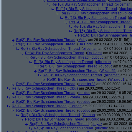
Re(9): Blu Ray Schnäppchen Thread
(
ducduc
am 30.
Re(10): Blu Ray Schnäppchen Thread
(
piiceman
Re(11): Blu Ray Schnäppchen Thread
(
ducduc
Re(12): Blu Ray Schnäppchen Thread
(
piic
Re(13): Blu Ray Schnäppchen Thread
(
d
Re(14): Blu Ray Schnäppchen Thread
Re(15): Blu Ray Schnäppchen Thre
Re(15): Blu Ray Schnäppchen Thre
Re(16): Blu Ray Schnäppchen T
Re(2): Blu Ray Schnäppchen Thread
(
Mohy
am 29.03.2008, 22:51:56)
Re(2): Blu Ray Schnäppchen Thread
(
Da Horstl
am 07.04.2008, 11:26:4
Re(3): Blu Ray Schnäppchen Thread
(
piiceman
am 07.04.2008, 12:1
Re(4): Blu Ray Schnäppchen Thread
(
Da Horstl
am 07.04.2008, 1
Re(5): Blu Ray Schnäppchen Thread
(
ducduc
am 07.04.2008, 1
Re(6): Blu Ray Schnäppchen Thread
(
piiceman
am 07.04.200
Re(7): Blu Ray Schnäppchen Thread
(
ducduc
am 07.04.20
Re(7): Blu Ray Schnäppchen Thread
(
Wizard51
am 07.04.
Re(8): Blu Ray Schnäppchen Thread
(
piiceman
am 07.0
Re(9): Blu Ray Schnäppchen Thread
(
Wizard51
am 0
Re(2): Blu Ray Schnäppchen Thread
(
monster23
am 20.09.2008, 16:14
Re: Blu Ray Schnäppchen Thread
(
Qbus
am 29.03.2008, 15:41:54)
Re(2): Blu Ray Schnäppchen Thread
(
ducduc
am 29.03.2008, 19:05:28
Re: Blu Ray Schnäppchen Thread
(
Pomm1
am 29.03.2008, 16:27:41)
Re(2): Blu Ray Schnäppchen Thread
(
ducduc
am 29.03.2008, 19:06:56
Re: Blu Ray Schnäppchen Thread
(
Corban
am 29.03.2008, 17:14:27)
Re(2): Blu Ray Schnäppchen Thread
(
ducduc
am 29.03.2008, 19:06:11)
Re(3): Blu Ray Schnäppchen Thread
(
Corban
am 30.03.2008, 19:00:
Re(4): Blu Ray Schnäppchen Thread
(
ducduc
am 30.03.2008, 19:
Re(5): Blu Ray Schnäppchen Thread
(
playaz
am 31.03.2008, 0
Re(6): Blu Ray Schnäppchen Thread
(
ducduc
am 31.03.2008