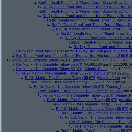
Re(6): “Death Proof” und “Planet Terror” Blu-ray Disc: Nur
Re(7): “Death Proof” und “Planet Terror” Blu-ray Disc: 
Re(6): “Death Proof” und “Planet Terror” Blu-ray Disc: Nur
Re(7): “Death Proof” und “Planet Terror” Blu-ray Disc: 
Re(8): “Death Proof” und “Planet Terror” Blu-ray Dis
Re(9): “Death Proof” und “Planet Terror” Blu-ray D
Re(10): “Death Proof” und “Planet Terror” Blu-r
Re(11): “Death Proof” und “Planet Terror” Bl
Re(12): “Death Proof” und “Planet Terror”
Re(13): “Death Proof” und “Planet Terr
Re(14): “Death Proof” und “Planet Te
Re: “Death Proof” und “Planet Terror” Blu-ray Disc: Nur jeweils 12,99 E
Re: “Death Proof” und “Planet Terror” Blu-ray Disc: Nur jeweils 12,99 E
Matrix - The Complete Trilogy 55,97€
(
playaz
am 04.12.2008, 07:23:34)
Re: Matrix - The Complete Trilogy 55,97€
(
Flo061180
am 04.12.2008, 08
Re: Matrix - The Complete Trilogy 55,97€
(
Winnie_Pooh
am 04.12.2008,
Re(2): Matrix - The Complete Trilogy 55,97€
(
ducduc
am 04.12.2008, 
Re(3): Matrix - The Complete Trilogy 55,97€
(
Winnie_Pooh
am 04.
Re(4): Matrix - The Complete Trilogy 55,97€
(
ducduc
am 04.12.2
Re(5): Matrix - The Complete Trilogy 55,97€
(
Winnie_Pooh
a
Re(6): Matrix - The Complete Trilogy 55,97€
(
ducduc
am 04
Re(7): Matrix - The Complete Trilogy 55,97€
(
Winnie_P
Re(8): Matrix - The Complete Trilogy 55,97€
(
ducduc
Re(9): Matrix - The Complete Trilogy 55,97€
(
Win
Re(10): Matrix - The Complete Trilogy 55,97€
(
Re(11): Matrix - The Complete Trilogy 55,97
Re(12): Matrix - The Complete Trilogy 55
Re(13): Matrix - The Complete Trilogy 
Re(14): Matrix - The Complete Trilo
Re(11): Matrix - The Complete Trilogy 55,97