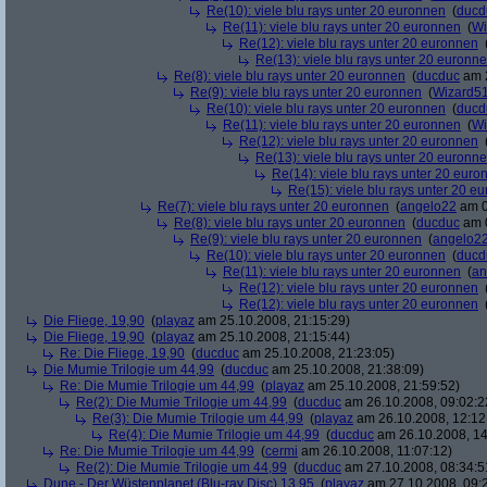
Re(10): viele blu rays unter 20 euronnen
(
ducd
Re(11): viele blu rays unter 20 euronnen
(
Wi
Re(12): viele blu rays unter 20 euronnen
Re(13): viele blu rays unter 20 euronn
Re(8): viele blu rays unter 20 euronnen
(
ducduc
am 2
Re(9): viele blu rays unter 20 euronnen
(
Wizard5
Re(10): viele blu rays unter 20 euronnen
(
ducd
Re(11): viele blu rays unter 20 euronnen
(
Wi
Re(12): viele blu rays unter 20 euronnen
Re(13): viele blu rays unter 20 euronn
Re(14): viele blu rays unter 20 euro
Re(15): viele blu rays unter 20 e
Re(7): viele blu rays unter 20 euronnen
(
angelo22
am 0
Re(8): viele blu rays unter 20 euronnen
(
ducduc
am 0
Re(9): viele blu rays unter 20 euronnen
(
angelo2
Re(10): viele blu rays unter 20 euronnen
(
ducd
Re(11): viele blu rays unter 20 euronnen
(
an
Re(12): viele blu rays unter 20 euronnen
Re(12): viele blu rays unter 20 euronnen
Die Fliege, 19,90
(
playaz
am 25.10.2008, 21:15:29)
Die Fliege, 19,90
(
playaz
am 25.10.2008, 21:15:44)
Re: Die Fliege, 19,90
(
ducduc
am 25.10.2008, 21:23:05)
Die Mumie Trilogie um 44,99
(
ducduc
am 25.10.2008, 21:38:09)
Re: Die Mumie Trilogie um 44,99
(
playaz
am 25.10.2008, 21:59:52)
Re(2): Die Mumie Trilogie um 44,99
(
ducduc
am 26.10.2008, 09:02:2
Re(3): Die Mumie Trilogie um 44,99
(
playaz
am 26.10.2008, 12:12
Re(4): Die Mumie Trilogie um 44,99
(
ducduc
am 26.10.2008, 14
Re: Die Mumie Trilogie um 44,99
(
cermi
am 26.10.2008, 11:07:12)
Re(2): Die Mumie Trilogie um 44,99
(
ducduc
am 27.10.2008, 08:34:5
Dune - Der Wüstenplanet (Blu-ray Disc) 13,95
(
playaz
am 27.10.2008, 09: