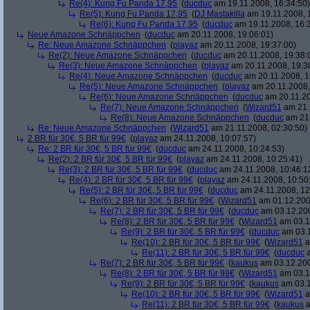
Re(4): Kung Fu Panda 17,95
(
ducduc
am 19.11.2008, 16:34:50)
Re(5): Kung Fu Panda 17,95
(
DJ Mastakilla
am 19.11.2008, 
Re(6): Kung Fu Panda 17,95
(
ducduc
am 19.11.2008, 16:
Neue Amazone Schnäppchen
(
ducduc
am 20.11.2008, 19:06:01)
Re: Neue Amazone Schnäppchen
(
playaz
am 20.11.2008, 19:37:00)
Re(2): Neue Amazone Schnäppchen
(
ducduc
am 20.11.2008, 19:38:
Re(3): Neue Amazone Schnäppchen
(
playaz
am 20.11.2008, 19:3
Re(4): Neue Amazone Schnäppchen
(
ducduc
am 20.11.2008, 1
Re(5): Neue Amazone Schnäppchen
(
playaz
am 20.11.2008,
Re(6): Neue Amazone Schnäppchen
(
ducduc
am 20.11.20
Re(7): Neue Amazone Schnäppchen
(
Wizard51
am 21.
Re(8): Neue Amazone Schnäppchen
(
ducduc
am 21.
Re: Neue Amazone Schnäppchen
(
Wizard51
am 21.11.2008, 02:30:50)
2 BR für 30€, 5 BR für 99€
(
playaz
am 24.11.2008, 10:07:57)
Re: 2 BR für 30€, 5 BR für 99€
(
ducduc
am 24.11.2008, 10:24:53)
Re(2): 2 BR für 30€, 5 BR für 99€
(
playaz
am 24.11.2008, 10:25:41)
Re(3): 2 BR für 30€, 5 BR für 99€
(
ducduc
am 24.11.2008, 10:46:1
Re(4): 2 BR für 30€, 5 BR für 99€
(
playaz
am 24.11.2008, 10:50
Re(5): 2 BR für 30€, 5 BR für 99€
(
ducduc
am 24.11.2008, 12
Re(6): 2 BR für 30€, 5 BR für 99€
(
Wizard51
am 01.12.200
Re(7): 2 BR für 30€, 5 BR für 99€
(
ducduc
am 03.12.200
Re(8): 2 BR für 30€, 5 BR für 99€
(
Wizard51
am 03.1
Re(9): 2 BR für 30€, 5 BR für 99€
(
ducduc
am 03.1
Re(10): 2 BR für 30€, 5 BR für 99€
(
Wizard51
a
Re(11): 2 BR für 30€, 5 BR für 99€
(
ducduc
a
Re(7): 2 BR für 30€, 5 BR für 99€
(
kaukus
am 03.12.200
Re(8): 2 BR für 30€, 5 BR für 99€
(
Wizard51
am 03.1
Re(9): 2 BR für 30€, 5 BR für 99€
(
kaukus
am 03.1
Re(10): 2 BR für 30€, 5 BR für 99€
(
Wizard51
a
Re(11): 2 BR für 30€, 5 BR für 99€
(
kaukus
a