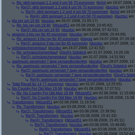
Re: stirb langsam 1,2 und 4 um 56,70 euronnen
(
brösl
am 19.07.2008, 1
Re(2): stirb langsam 1,2 und 4 um 56,70 euronnen
(
ducduc
am 19.07.
Re(3): stirb langsam 1,2 und 4 um 56,70 euronnen
(
brösl
am 19.07
Re(4): stirb langsam 1,2 und 4 um 56,70 euronnen
(
ducduc
am 1
blu ray um 19,90
(
ducduc
am 20.07.2008, 21:05:17)
Re: blu ray um 19,90
(
Wizard51
am 05.08.2008, 23:45:42)
Re(2): blu ray um 19,90
(
ducduc
am 06.08.2008, 07:42:51)
amazon 3 blu ray für 45 euronnen
(
ducduc
am 23.07.2008, 20:44:09)
Re: amazon 3 blu ray für 45 euronnen
(
playaz
am 24.07.2008, 07:26:28
Re(2): amazon 3 blu ray für 45 euronnen
(
ducduc
am 24.07.2008, 11:
schnäppcheneinkauf
(
ducduc
am 24.07.2008, 12:41:52)
Re: schnäppcheneinkauf
(
Devil's Sidekick
am 31.07.2008, 14:26:19)
Re(2): schnäppcheneinkauf
(
ducduc
am 31.07.2008, 14:31:56)
axelmusic versendet 7 tage versandkostenfrei
(
ducduc
am 28.07.2008, 12:
Re: axelmusic versendet 7 tage versandkostenfrei
(
Devil's Sidekick
am 3
Re(2): axelmusic versendet 7 tage versandkostenfrei
(
ducduc
am 31.0
Re(3): axelmusic versendet 7 tage versandkostenfrei
(
Devil's Side
Re(4): axelmusic versendet 7 tage versandkostenfrei
(
ducduc
am
Total Recall für 14,77 euronnen
(
ducduc
am 31.07.2008, 12:25:55)
No Country For Old Man 19,99
(
ducduc
am 01.08.2008, 17:27:51)
Re: No Country For Old Man 19,99
(
Wizard51
am 02.08.2008, 11:15:06)
Re(2): No Country For Old Man 19,99
(
ducduc
am 03.08.2008, 15:38
Transformers
(
Wizard51
am 02.08.2008, 11:16:54)
Re: Transformers
(
ducduc
am 03.08.2008, 15:39:21)
Re(2): Transformers
(
Wizard51
am 03.08.2008, 15:39:56)
Re(3): Transformers
(
ducduc
am 03.08.2008, 15:41:33)
Re(4): Transformers
(
Wizard51
am 03.08.2008, 15:45:11)
Re(5): Transformers
(
ducduc
am 03.08.2008, 15:48:06)
Re(6): Transformers
(
Wizard51
am 03.08.2008, 15:50:31)
Re(7): Transformers
(
ducduc
am 03.08.2008, 15:52:44)