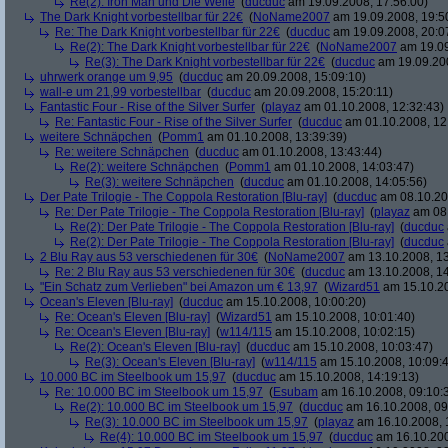
Re(2): Iron Man und Die Welle
(
ducduc
am 19.09.2008, 17:56:00)
The Dark Knight vorbestellbar für 22€
(
NoName2007
am 19.09.2008, 19:5
Re: The Dark Knight vorbestellbar für 22€
(
ducduc
am 19.09.2008, 20:0
Re(2): The Dark Knight vorbestellbar für 22€
(
NoName2007
am 19.09
Re(3): The Dark Knight vorbestellbar für 22€
(
ducduc
am 19.09.200
uhrwerk orange um 9,95
(
ducduc
am 20.09.2008, 15:09:10)
wall-e um 21,99 vorbestellbar
(
ducduc
am 20.09.2008, 15:20:11)
Fantastic Four - Rise of the Silver Surfer
(
playaz
am 01.10.2008, 12:32:43)
Re: Fantastic Four - Rise of the Silver Surfer
(
ducduc
am 01.10.2008, 12
weitere Schnäpchen
(
Pomm1
am 01.10.2008, 13:39:39)
Re: weitere Schnäpchen
(
ducduc
am 01.10.2008, 13:43:44)
Re(2): weitere Schnäpchen
(
Pomm1
am 01.10.2008, 14:03:47)
Re(3): weitere Schnäpchen
(
ducduc
am 01.10.2008, 14:05:56)
Der Pate Trilogie - The Coppola Restoration [Blu-ray]
(
ducduc
am 08.10.20
Re: Der Pate Trilogie - The Coppola Restoration [Blu-ray]
(
playaz
am 08.
Re(2): Der Pate Trilogie - The Coppola Restoration [Blu-ray]
(
ducduc
Re(2): Der Pate Trilogie - The Coppola Restoration [Blu-ray]
(
ducduc
2 Blu Ray aus 53 verschiedenen für 30€
(
NoName2007
am 13.10.2008, 13
Re: 2 Blu Ray aus 53 verschiedenen für 30€
(
ducduc
am 13.10.2008, 14
"Ein Schatz zum Verlieben" bei Amazon um € 13,97
(
Wizard51
am 15.10.20
Ocean's Eleven [Blu-ray]
(
ducduc
am 15.10.2008, 10:00:20)
Re: Ocean's Eleven [Blu-ray]
(
Wizard51
am 15.10.2008, 10:01:40)
Re: Ocean's Eleven [Blu-ray]
(
w114/115
am 15.10.2008, 10:02:15)
Re(2): Ocean's Eleven [Blu-ray]
(
ducduc
am 15.10.2008, 10:03:47)
Re(3): Ocean's Eleven [Blu-ray]
(
w114/115
am 15.10.2008, 10:09:
10.000 BC im Steelbook um 15,97
(
ducduc
am 15.10.2008, 14:19:13)
Re: 10.000 BC im Steelbook um 15,97
(
Esubam
am 16.10.2008, 09:10:
Re(2): 10.000 BC im Steelbook um 15,97
(
ducduc
am 16.10.2008, 09
Re(3): 10.000 BC im Steelbook um 15,97
(
playaz
am 16.10.2008, 
Re(4): 10.000 BC im Steelbook um 15,97
(
ducduc
am 16.10.200