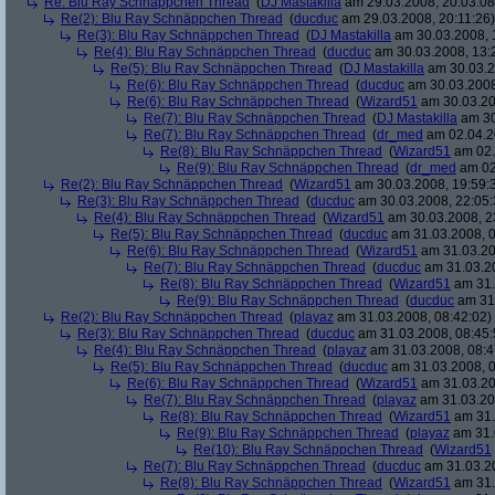
Re: Blu Ray Schnäppchen Thread
(
DJ Mastakilla
am 29.03.2008, 20:03:08
Re(2): Blu Ray Schnäppchen Thread
(
ducduc
am 29.03.2008, 20:11:26)
Re(3): Blu Ray Schnäppchen Thread
(
DJ Mastakilla
am 30.03.2008, 
Re(4): Blu Ray Schnäppchen Thread
(
ducduc
am 30.03.2008, 13:
Re(5): Blu Ray Schnäppchen Thread
(
DJ Mastakilla
am 30.03.2
Re(6): Blu Ray Schnäppchen Thread
(
ducduc
am 30.03.2008
Re(6): Blu Ray Schnäppchen Thread
(
Wizard51
am 30.03.20
Re(7): Blu Ray Schnäppchen Thread
(
DJ Mastakilla
am 30
Re(7): Blu Ray Schnäppchen Thread
(
dr_med
am 02.04.2
Re(8): Blu Ray Schnäppchen Thread
(
Wizard51
am 02.
Re(9): Blu Ray Schnäppchen Thread
(
dr_med
am 02
Re(2): Blu Ray Schnäppchen Thread
(
Wizard51
am 30.03.2008, 19:59:
Re(3): Blu Ray Schnäppchen Thread
(
ducduc
am 30.03.2008, 22:05:
Re(4): Blu Ray Schnäppchen Thread
(
Wizard51
am 30.03.2008, 2
Re(5): Blu Ray Schnäppchen Thread
(
ducduc
am 31.03.2008, 0
Re(6): Blu Ray Schnäppchen Thread
(
Wizard51
am 31.03.20
Re(7): Blu Ray Schnäppchen Thread
(
ducduc
am 31.03.20
Re(8): Blu Ray Schnäppchen Thread
(
Wizard51
am 31.
Re(9): Blu Ray Schnäppchen Thread
(
ducduc
am 31.
Re(2): Blu Ray Schnäppchen Thread
(
playaz
am 31.03.2008, 08:42:02)
Re(3): Blu Ray Schnäppchen Thread
(
ducduc
am 31.03.2008, 08:45:
Re(4): Blu Ray Schnäppchen Thread
(
playaz
am 31.03.2008, 08:4
Re(5): Blu Ray Schnäppchen Thread
(
ducduc
am 31.03.2008, 0
Re(6): Blu Ray Schnäppchen Thread
(
Wizard51
am 31.03.20
Re(7): Blu Ray Schnäppchen Thread
(
playaz
am 31.03.20
Re(8): Blu Ray Schnäppchen Thread
(
Wizard51
am 31.
Re(9): Blu Ray Schnäppchen Thread
(
playaz
am 31.
Re(10): Blu Ray Schnäppchen Thread
(
Wizard51
Re(7): Blu Ray Schnäppchen Thread
(
ducduc
am 31.03.20
Re(8): Blu Ray Schnäppchen Thread
(
Wizard51
am 31.