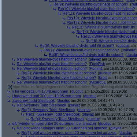
Re(9): Wieviele blus/hd-dvds habt ihr schon?
(
"wi
Re(10): Wieviele blus/hd-dvds habt ihr schon?
Re(11): Wieviele blus/hd-dvds habt ihr scho
Re(12): Wieviele blus/hd-dvds habt ihr s
Re(12): Wieviele blus/hd-dvds habt ihr s
Re(13): Wieviele blus/hd-dvds habt ihr
Re(14): Wieviele blus/hd-dvds habt 
Re(15): Wieviele blus/hd-dvds ha
Re(16): Wieviele blus/hd-dvds 
Re(6): Wieviele blus/hd-dvds habt ihr schon?
(
ducduc
am 1
Re(7): Wieviele blus/hd-dvds habt ihr schon?
(
"without"
Re(8): Wieviele blus/hd-dvds habt ihr schon?
(
ducdu
Re: Wieviele blus/hd-dvds habt ihr schon?
(
playaz
am 16.05.2008, 08:2
Re: Wieviele blus/hd-dvds habt ihr schon?
(
FunkFish
am 16.05.2008, 08
Re: Wieviele blus/hd-dvds habt ihr schon?
(
Pomm1
am 16.05.2008, 18:
Re(2): Wieviele blus/hd-dvds habt ihr schon?
(
ducduc
am 16.05.2008,
Re(2): Wieviele blus/hd-dvds habt ihr schon?
(
brösl
am 16.05.2008, 1
Re: Wieviele blus/hd-dvds habt ihr schon?
(
Wizard51
am 28.05.2008, 09
Vom Autor zurückgezogen oder Autor hat seine Registrierung nicht bestätig
v for vendetta um 17,48 euronnen
(
ducduc
am 16.05.2008, 15:29:06)
Underworld und 300, um 19,95 euronnen
(
ducduc
am 21.05.2008, 14:28:3
Sweeney Todd Steelbook
(
ducduc
am 26.05.2008, 14:41:44)
Re: Sweeney Todd Steelbook
(
playaz
am 30.05.2008, 10:42:45)
Re(2): Sweeney Todd Steelbook
(
ducduc
am 30.05.2008, 10:47:28)
Re(3): Sweeney Todd Steelbook
(
playaz
am 30.05.2008, 11:29:46
Re(4): Sweeney Todd Steelbook
(
ducduc
am 30.05.2008, 11:44
gibt wieder einiges unter 20 euronnen bei amazon
(
ducduc
am 28.05.2008,
Re: gibt wieder einiges unter 20 euronnen bei amazon
(
playaz
am 30.05
Re(2): gibt wieder einiges unter 20 euronnen bei amazon
(
ducduc
am