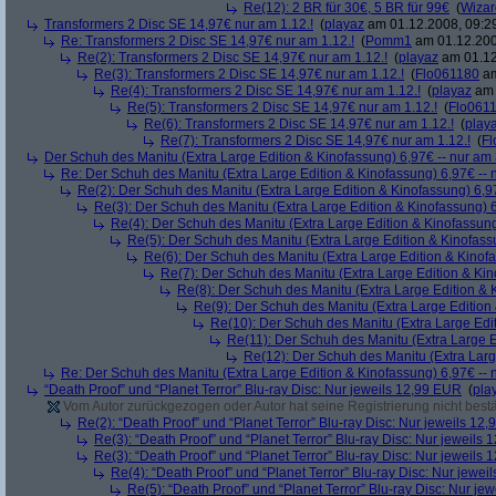
Re(12): 2 BR für 30€, 5 BR für 99€
(
Wiza
Transformers 2 Disc SE 14,97€ nur am 1.12.!
(
playaz
am 01.12.2008, 09:2
Re: Transformers 2 Disc SE 14,97€ nur am 1.12.!
(
Pomm1
am 01.12.200
Re(2): Transformers 2 Disc SE 14,97€ nur am 1.12.!
(
playaz
am 01.12
Re(3): Transformers 2 Disc SE 14,97€ nur am 1.12.!
(
Flo061180
am
Re(4): Transformers 2 Disc SE 14,97€ nur am 1.12.!
(
playaz
am 
Re(5): Transformers 2 Disc SE 14,97€ nur am 1.12.!
(
Flo061
Re(6): Transformers 2 Disc SE 14,97€ nur am 1.12.!
(
play
Re(7): Transformers 2 Disc SE 14,97€ nur am 1.12.!
(
Fl
Der Schuh des Manitu (Extra Large Edition & Kinofassung) 6,97€ -- nur am
Re: Der Schuh des Manitu (Extra Large Edition & Kinofassung) 6,97€ -- 
Re(2): Der Schuh des Manitu (Extra Large Edition & Kinofassung) 6,9
Re(3): Der Schuh des Manitu (Extra Large Edition & Kinofassung) 6
Re(4): Der Schuh des Manitu (Extra Large Edition & Kinofassung
Re(5): Der Schuh des Manitu (Extra Large Edition & Kinofass
Re(6): Der Schuh des Manitu (Extra Large Edition & Kinofa
Re(7): Der Schuh des Manitu (Extra Large Edition & Kin
Re(8): Der Schuh des Manitu (Extra Large Edition & 
Re(9): Der Schuh des Manitu (Extra Large Edition 
Re(10): Der Schuh des Manitu (Extra Large Edit
Re(11): Der Schuh des Manitu (Extra Large E
Re(12): Der Schuh des Manitu (Extra Larg
Re: Der Schuh des Manitu (Extra Large Edition & Kinofassung) 6,97€ -- 
“Death Proof” und “Planet Terror” Blu-ray Disc: Nur jeweils 12,99 EUR
(
pla
Vom Autor zurückgezogen oder Autor hat seine Registrierung nicht bestä
Re(2): “Death Proof” und “Planet Terror” Blu-ray Disc: Nur jeweils 12
Re(3): “Death Proof” und “Planet Terror” Blu-ray Disc: Nur jeweils
Re(3): “Death Proof” und “Planet Terror” Blu-ray Disc: Nur jeweils
Re(4): “Death Proof” und “Planet Terror” Blu-ray Disc: Nur jewe
Re(5): “Death Proof” und “Planet Terror” Blu-ray Disc: Nur je