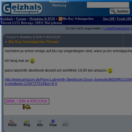
Impressum
|
Werbung
Geizhals
»
Forum
»
Heimkino & DVD
»
Blu Ray Schnäppchen
Top-100
|
Fresh-100
Thread (2255 Beiträge, 59831 Mal gelesen)
Du bist nicht angemeldet. [
Login/Registrieren
]
^
Forum
Heimkino & DVD
#
4711019
Blu Ray Schnäppchen Thread
nachdem ja schon einige auf blu ray umgestiegen sind, wäre ja ein schnäppche
ich fang mal an
pans labyrinth steelbook derzeit um wohlfeile 19,95 bei amazon
http:/
/
www.amazon.de/
Pans-Labyrinth-Steelbook-Doug-Jones/
dp/
B000RG1G5K
s=dvd&
qid=1206737519&
sr=8-5