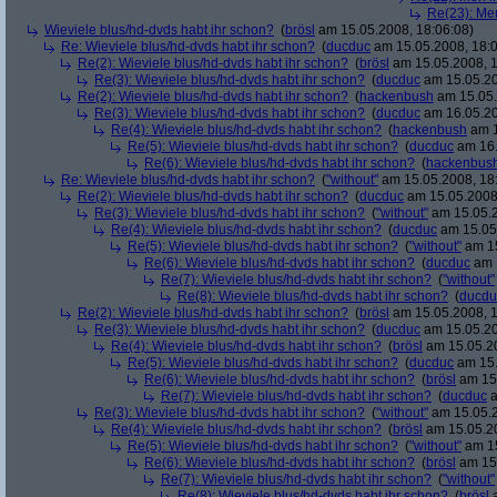
Re(23): Men
Wieviele blus/hd-dvds habt ihr schon?
(
brösl
am 15.05.2008, 18:06:08)
Re: Wieviele blus/hd-dvds habt ihr schon?
(
ducduc
am 15.05.2008, 18:0
Re(2): Wieviele blus/hd-dvds habt ihr schon?
(
brösl
am 15.05.2008, 1
Re(3): Wieviele blus/hd-dvds habt ihr schon?
(
ducduc
am 15.05.20
Re(2): Wieviele blus/hd-dvds habt ihr schon?
(
hackenbush
am 15.05.
Re(3): Wieviele blus/hd-dvds habt ihr schon?
(
ducduc
am 16.05.20
Re(4): Wieviele blus/hd-dvds habt ihr schon?
(
hackenbush
am 1
Re(5): Wieviele blus/hd-dvds habt ihr schon?
(
ducduc
am 16.
Re(6): Wieviele blus/hd-dvds habt ihr schon?
(
hackenbus
Re: Wieviele blus/hd-dvds habt ihr schon?
(
"without"
am 15.05.2008, 18
Re(2): Wieviele blus/hd-dvds habt ihr schon?
(
ducduc
am 15.05.2008,
Re(3): Wieviele blus/hd-dvds habt ihr schon?
(
"without"
am 15.05.2
Re(4): Wieviele blus/hd-dvds habt ihr schon?
(
ducduc
am 15.05.
Re(5): Wieviele blus/hd-dvds habt ihr schon?
(
"without"
am 15
Re(6): Wieviele blus/hd-dvds habt ihr schon?
(
ducduc
am 1
Re(7): Wieviele blus/hd-dvds habt ihr schon?
(
"without"
Re(8): Wieviele blus/hd-dvds habt ihr schon?
(
ducdu
Re(2): Wieviele blus/hd-dvds habt ihr schon?
(
brösl
am 15.05.2008, 1
Re(3): Wieviele blus/hd-dvds habt ihr schon?
(
ducduc
am 15.05.20
Re(4): Wieviele blus/hd-dvds habt ihr schon?
(
brösl
am 15.05.20
Re(5): Wieviele blus/hd-dvds habt ihr schon?
(
ducduc
am 15.
Re(6): Wieviele blus/hd-dvds habt ihr schon?
(
brösl
am 15.
Re(7): Wieviele blus/hd-dvds habt ihr schon?
(
ducduc
a
Re(3): Wieviele blus/hd-dvds habt ihr schon?
(
"without"
am 15.05.2
Re(4): Wieviele blus/hd-dvds habt ihr schon?
(
brösl
am 15.05.20
Re(5): Wieviele blus/hd-dvds habt ihr schon?
(
"without"
am 15
Re(6): Wieviele blus/hd-dvds habt ihr schon?
(
brösl
am 15.
Re(7): Wieviele blus/hd-dvds habt ihr schon?
(
"without"
Re(8): Wieviele blus/hd-dvds habt ihr schon?
(
brösl
a