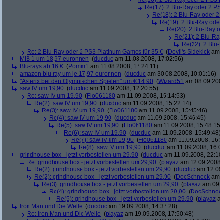
Re(16): 2 Blu-Ray oder 2 PS3 
Re(17): 2 Blu-Ray oder 2 P
Re(18): 2 Blu-Ray oder 2
Re(19): 2 Blu-Ray ode
Re(20): 2 Blu-Ray 
Re(21): 2 Blu-Ra
Re(22): 2 Blu
Re: 2 Blu-Ray oder 2 PS3 Platinum Games für 35 €
(
Devil's Sidekick
am 
MIB 1 um 18,97 euronnen
(
ducduc
am 11.08.2008, 17:02:56)
Blu-rays ab 16 €
(
Pomm1
am 11.08.2008, 17:24:11)
amazon blu ray um je 17,97 euronnen
(
ducduc
am 30.08.2008, 10:01:16)
"Asterix bei den Olympischen Spielen" um € 14,90
(
Wizard51
am 08.09.200
saw IV um 19,90
(
ducduc
am 11.09.2008, 12:20:55)
Re: saw IV um 19,90
(
Flo061180
am 11.09.2008, 15:14:53)
Re(2): saw IV um 19,90
(
ducduc
am 11.09.2008, 15:22:14)
Re(3): saw IV um 19,90
(
Flo061180
am 11.09.2008, 15:45:46)
Re(4): saw IV um 19,90
(
ducduc
am 11.09.2008, 15:46:45)
Re(5): saw IV um 19,90
(
Flo061180
am 11.09.2008, 15:48:15
Re(6): saw IV um 19,90
(
ducduc
am 11.09.2008, 15:49:48
Re(7): saw IV um 19,90
(
Flo061180
am 11.09.2008, 16:
Re(8): saw IV um 19,90
(
ducduc
am 11.09.2008, 16:
grindhouse box - jetzt vorbestellen um 29,90
(
ducduc
am 11.09.2008, 22:1
Re: grindhouse box - jetzt vorbestellen um 29,90
(
playaz
am 12.09.2008,
Re(2): grindhouse box - jetzt vorbestellen um 29,90
(
ducduc
am 12.09
Re(2): grindhouse box - jetzt vorbestellen um 29,90
(
DocSchneck
am 
Re(3): grindhouse box - jetzt vorbestellen um 29,90
(
playaz
am 09.
Re(4): grindhouse box - jetzt vorbestellen um 29,90
(
DocSchne
Re(5): grindhouse box - jetzt vorbestellen um 29,90
(
playaz
a
Iron Man und Die Welle
(
ducduc
am 19.09.2008, 14:37:28)
Re: Iron Man und Die Welle
(
playaz
am 19.09.2008, 17:50:48)