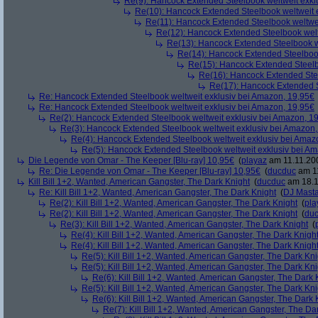
Re(9): Hancock Extended Steelbook weltweit exkl
Re(10): Hancock Extended Steelbook weltweit 
Re(11): Hancock Extended Steelbook weltwei
Re(12): Hancock Extended Steelbook welt
Re(13): Hancock Extended Steelbook w
Re(14): Hancock Extended Steelbook
Re(15): Hancock Extended Steelb
Re(16): Hancock Extended Stee
Re(17): Hancock Extended S
Re: Hancock Extended Steelbook weltweit exklusiv bei Amazon, 19,95€
Re: Hancock Extended Steelbook weltweit exklusiv bei Amazon, 19,95€
Re(2): Hancock Extended Steelbook weltweit exklusiv bei Amazon, 1
Re(3): Hancock Extended Steelbook weltweit exklusiv bei Amazon,
Re(4): Hancock Extended Steelbook weltweit exklusiv bei Amaz
Re(5): Hancock Extended Steelbook weltweit exklusiv bei A
Die Legende von Omar - The Keeper [Blu-ray] 10,95€
(
playaz
am 11.11.200
Re: Die Legende von Omar - The Keeper [Blu-ray] 10,95€
(
ducduc
am 11
Kill Bill 1+2, Wanted, American Gangster, The Dark Knight
(
ducduc
am 18.1
Re: Kill Bill 1+2, Wanted, American Gangster, The Dark Knight
(
DJ Masta
Re(2): Kill Bill 1+2, Wanted, American Gangster, The Dark Knight
(
pla
Re(2): Kill Bill 1+2, Wanted, American Gangster, The Dark Knight
(
du
Re(3): Kill Bill 1+2, Wanted, American Gangster, The Dark Knight
(
Re(4): Kill Bill 1+2, Wanted, American Gangster, The Dark Knigh
Re(4): Kill Bill 1+2, Wanted, American Gangster, The Dark Knigh
Re(5): Kill Bill 1+2, Wanted, American Gangster, The Dark Kni
Re(5): Kill Bill 1+2, Wanted, American Gangster, The Dark Kni
Re(6): Kill Bill 1+2, Wanted, American Gangster, The Dark 
Re(5): Kill Bill 1+2, Wanted, American Gangster, The Dark Kni
Re(6): Kill Bill 1+2, Wanted, American Gangster, The Dark 
Re(7): Kill Bill 1+2, Wanted, American Gangster, The Da