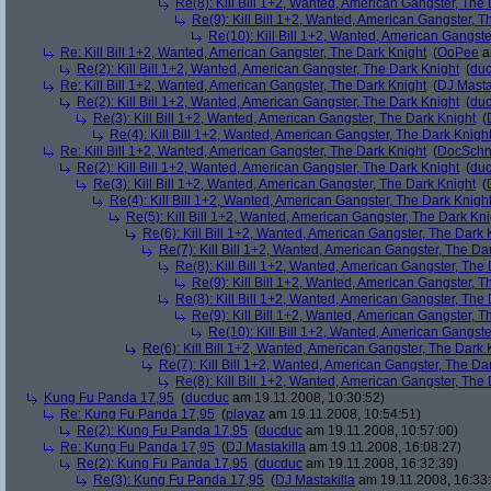
Re(8): Kill Bill 1+2, Wanted, American Gangster, The
Re(9): Kill Bill 1+2, Wanted, American Gangster, T
Re(10): Kill Bill 1+2, Wanted, American Gangste
Re: Kill Bill 1+2, Wanted, American Gangster, The Dark Knight
(
OoPee
a
Re(2): Kill Bill 1+2, Wanted, American Gangster, The Dark Knight
(
du
Re: Kill Bill 1+2, Wanted, American Gangster, The Dark Knight
(
DJ Masta
Re(2): Kill Bill 1+2, Wanted, American Gangster, The Dark Knight
(
du
Re(3): Kill Bill 1+2, Wanted, American Gangster, The Dark Knight
(
Re(4): Kill Bill 1+2, Wanted, American Gangster, The Dark Knigh
Re: Kill Bill 1+2, Wanted, American Gangster, The Dark Knight
(
DocSchn
Re(2): Kill Bill 1+2, Wanted, American Gangster, The Dark Knight
(
du
Re(3): Kill Bill 1+2, Wanted, American Gangster, The Dark Knight
(
Re(4): Kill Bill 1+2, Wanted, American Gangster, The Dark Knigh
Re(5): Kill Bill 1+2, Wanted, American Gangster, The Dark Kni
Re(6): Kill Bill 1+2, Wanted, American Gangster, The Dark 
Re(7): Kill Bill 1+2, Wanted, American Gangster, The Da
Re(8): Kill Bill 1+2, Wanted, American Gangster, The
Re(9): Kill Bill 1+2, Wanted, American Gangster, T
Re(8): Kill Bill 1+2, Wanted, American Gangster, The
Re(9): Kill Bill 1+2, Wanted, American Gangster, T
Re(10): Kill Bill 1+2, Wanted, American Gangste
Re(6): Kill Bill 1+2, Wanted, American Gangster, The Dark 
Re(7): Kill Bill 1+2, Wanted, American Gangster, The Da
Re(8): Kill Bill 1+2, Wanted, American Gangster, The
Kung Fu Panda 17,95
(
ducduc
am 19.11.2008, 10:30:52)
Re: Kung Fu Panda 17,95
(
playaz
am 19.11.2008, 10:54:51)
Re(2): Kung Fu Panda 17,95
(
ducduc
am 19.11.2008, 10:57:00)
Re: Kung Fu Panda 17,95
(
DJ Mastakilla
am 19.11.2008, 16:08:27)
Re(2): Kung Fu Panda 17,95
(
ducduc
am 19.11.2008, 16:32:39)
Re(3): Kung Fu Panda 17,95
(
DJ Mastakilla
am 19.11.2008, 16:33