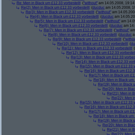
Re: Men in Black um £12.33 vorbestellt
(
"without"
am 14.05.2008, 19:14
Re(2): Men in Black um £12.33 vorbestellt
(
ducduc
am 14.05.2008, 1
Re(3): Men in Black um £12.33 vorbestellt
(
"without"
am 14.05.2008
Re(4): Men in Black um £12.33 vorbestellt
(
ducduc
am 14.05.20
Re(5): Men in Black um £12.33 vorbestellt
(
"without"
am 14.05
Re(6): Men in Black um £12.33 vorbestellt
(
ducduc
am 14.
Re(7): Men in Black um £12.33 vorbestellt
(
"without"
am 
Re(8): Men in Black um £12.33 vorbestellt
(
ducduc
a
Re(9): Men in Black um £12.33 vorbestellt
(
"witho
Re(10): Men in Black um £12.33 vorbestellt
(
du
Re(11): Men in Black um £12.33 vorbestellt
(
Re(12): Men in Black um £12.33 vorbestel
Re(13): Men in Black um £12.33 vorbest
Re(14): Men in Black um £12.33 vorb
Re(15): Men in Black um £12.33 v
Re(16): Men in Black um £12.33
Re(17): Men in Black um £12
Re(18): Men in Black um 
Re(19): Men in Black u
Re(20): Men in Blac
Re(21): Men in B
Re(22): Men in
Re(15): Men in Black um £12.33 v
Re(16): Men in Black um £12.33
Re(17): Men in Black um £12
Re(18): Men in Black um 
Re(19): Men in Black u
Re(20): Men in Blac
Re(21): Men in B
Re(22): Men in