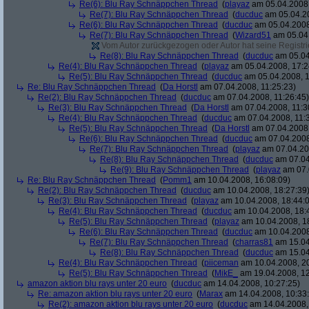
Re(6): Blu Ray Schnäppchen Thread
(
playaz
am 05.04.2008,
Re(7): Blu Ray Schnäppchen Thread
(
ducduc
am 05.04.20
Re(6): Blu Ray Schnäppchen Thread
(
ducduc
am 05.04.2008
Re(7): Blu Ray Schnäppchen Thread
(
Wizard51
am 05.04.
Vom Autor zurückgezogen oder Autor hat seine Registrie
Re(8): Blu Ray Schnäppchen Thread
(
ducduc
am 05.04
Re(4): Blu Ray Schnäppchen Thread
(
playaz
am 05.04.2008, 17:2
Re(5): Blu Ray Schnäppchen Thread
(
ducduc
am 05.04.2008, 1
Re: Blu Ray Schnäppchen Thread
(
Da Horstl
am 07.04.2008, 11:25:23)
Re(2): Blu Ray Schnäppchen Thread
(
ducduc
am 07.04.2008, 11:26:45)
Re(3): Blu Ray Schnäppchen Thread
(
Da Horstl
am 07.04.2008, 11:3
Re(4): Blu Ray Schnäppchen Thread
(
ducduc
am 07.04.2008, 11:
Re(5): Blu Ray Schnäppchen Thread
(
Da Horstl
am 07.04.2008,
Re(6): Blu Ray Schnäppchen Thread
(
ducduc
am 07.04.2008
Re(7): Blu Ray Schnäppchen Thread
(
playaz
am 07.04.200
Re(8): Blu Ray Schnäppchen Thread
(
ducduc
am 07.04
Re(9): Blu Ray Schnäppchen Thread
(
playaz
am 07.
Re: Blu Ray Schnäppchen Thread
(
Pomm1
am 10.04.2008, 16:08:09)
Re(2): Blu Ray Schnäppchen Thread
(
ducduc
am 10.04.2008, 18:27:39
Re(3): Blu Ray Schnäppchen Thread
(
playaz
am 10.04.2008, 18:44:
Re(4): Blu Ray Schnäppchen Thread
(
ducduc
am 10.04.2008, 18:
Re(5): Blu Ray Schnäppchen Thread
(
playaz
am 10.04.2008, 1
Re(6): Blu Ray Schnäppchen Thread
(
ducduc
am 10.04.2008
Re(7): Blu Ray Schnäppchen Thread
(
charras81
am 15.04
Re(8): Blu Ray Schnäppchen Thread
(
ducduc
am 15.04
Re(4): Blu Ray Schnäppchen Thread
(
piiceman
am 10.04.2008, 20
Re(5): Blu Ray Schnäppchen Thread
(
MikE_
am 19.04.2008, 12
amazon aktion blu rays unter 20 euro
(
ducduc
am 14.04.2008, 10:27:25)
Re: amazon aktion blu rays unter 20 euro
(
Marax
am 14.04.2008, 10:33
Re(2): amazon aktion blu rays unter 20 euro
(
ducduc
am 14.04.2008,