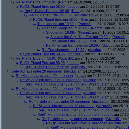
Re: Planet Erde um 58,95
(
Rain
am 24.10.2008, 12:03:43)
Re(2): Planet Erde um 58,95
(
ducduc
am 24.10.2008, 12:07:26)
Re(3): Planet Erde um 58,95
(
Rain
am 24.10.2008, 12:23:10)
Re(4): Planet Erde um 58,95
(
ducduc
am 24.10.2008, 12:30:35)
Re(5): Planet Erde um 58,95
(
Rain
am 24.10.2008, 12:31:58
Transformers um 19,89,-
(
Pomm1
am 24.10.2008, 16:02:5
American Gangster um 19,89,-
(
Pomm1
am 24.10.2008,
Shooter um 19,89,-
(
Pomm1
am 24.10.2008, 16:05:1
Sex and the City - Der Film um 19,89,-
(
Pomm1
am
Re: Shooter um 19,89,-
(
MikE_
am 24.10.2008, 16
Re: American Gangster um 19,89,-
(
ducduc
am 24.10
Re: Transformers um 19,89,-
(
ducduc
am 24.10.2008, 1
Re(2): Planet Erde um 58,95
(
monster23
am 27.10.2008, 17:25:54)
Re: Planet Erde um 58,95
(
Wizard51
am 24.10.2008, 18:25:56)
Re(2): Planet Erde um 58,95
(
ducduc
am 25.10.2008, 09:50:29)
Re(3): Planet Erde um 58,95
(
Wizard51
am 25.10.2008, 18:05:22)
viele blu rays unter 20 euronnen
(
ducduc
am 24.10.2008, 17:13:50)
Re: viele blu rays unter 20 euronnen
(
playaz
am 24.10.2008, 17:31:11)
Re(2): viele blu rays unter 20 euronnen
(
ducduc
am 25.10.2008, 09:5
Re(3): viele blu rays unter 20 euronnen
(
Wizard51
am 25.10.2008,
Re: viele blu rays unter 20 euronnen
(
Wizard51
am 25.10.2008, 18:47:0
Re(2): viele blu rays unter 20 euronnen
(
ducduc
am 25.10.2008, 19:5
Re(3): viele blu rays unter 20 euronnen
(
Wizard51
am 25.10.2008,
Re(4): viele blu rays unter 20 euronnen
(
ducduc
am 25.10.2008,
Re(5): viele blu rays unter 20 euronnen
(
Wizard51
am 25.10.
Re(6): viele blu rays unter 20 euronnen
(
ducduc
am 25.10.
Re(6): viele blu rays unter 20 euronnen
(
ducduc
am 27.10.
Re(7): viele blu rays unter 20 euronnen
(
Wizard51
am 2
Re(8): viele blu rays unter 20 euronnen
(
ducduc
am 2
Re(9): viele blu rays unter 20 euronnen
(
Wizard5