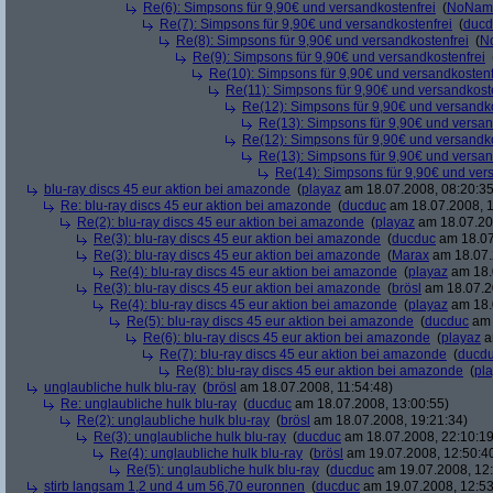
Re(6): Simpsons für 9,90€ und versandkostenfrei
(
NoNam
Re(7): Simpsons für 9,90€ und versandkostenfrei
(
ducd
Re(8): Simpsons für 9,90€ und versandkostenfrei
(
N
Re(9): Simpsons für 9,90€ und versandkostenfrei
Re(10): Simpsons für 9,90€ und versandkostenf
Re(11): Simpsons für 9,90€ und versandkost
Re(12): Simpsons für 9,90€ und versandko
Re(13): Simpsons für 9,90€ und versan
Re(12): Simpsons für 9,90€ und versandko
Re(13): Simpsons für 9,90€ und versan
Re(14): Simpsons für 9,90€ und ver
blu-ray discs 45 eur aktion bei amazonde
(
playaz
am 18.07.2008, 08:20:35
Re: blu-ray discs 45 eur aktion bei amazonde
(
ducduc
am 18.07.2008, 1
Re(2): blu-ray discs 45 eur aktion bei amazonde
(
playaz
am 18.07.200
Re(3): blu-ray discs 45 eur aktion bei amazonde
(
ducduc
am 18.07
Re(3): blu-ray discs 45 eur aktion bei amazonde
(
Marax
am 18.07.
Re(4): blu-ray discs 45 eur aktion bei amazonde
(
playaz
am 18.
Re(3): blu-ray discs 45 eur aktion bei amazonde
(
brösl
am 18.07.2
Re(4): blu-ray discs 45 eur aktion bei amazonde
(
playaz
am 18.
Re(5): blu-ray discs 45 eur aktion bei amazonde
(
ducduc
am 
Re(6): blu-ray discs 45 eur aktion bei amazonde
(
playaz
a
Re(7): blu-ray discs 45 eur aktion bei amazonde
(
ducd
Re(8): blu-ray discs 45 eur aktion bei amazonde
(
pl
unglaubliche hulk blu-ray
(
brösl
am 18.07.2008, 11:54:48)
Re: unglaubliche hulk blu-ray
(
ducduc
am 18.07.2008, 13:00:55)
Re(2): unglaubliche hulk blu-ray
(
brösl
am 18.07.2008, 19:21:34)
Re(3): unglaubliche hulk blu-ray
(
ducduc
am 18.07.2008, 22:10:19
Re(4): unglaubliche hulk blu-ray
(
brösl
am 19.07.2008, 12:50:4
Re(5): unglaubliche hulk blu-ray
(
ducduc
am 19.07.2008, 12:
stirb langsam 1,2 und 4 um 56,70 euronnen
(
ducduc
am 19.07.2008, 12:53