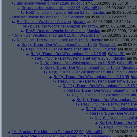
und schon wieder billiger 22,95
(
ducduc
am 05.08.2008, 12:30:43)
Re: und schon wieder billiger 22,95
(
Wizard51
am 05.08.2008, 12:47
Re(2): und schon wieder billiger 22,95
(
ducduc
am 05.08.2008, 12
Deal der Woche bei Amazon
(
DocSchneck
am 05.08.2008, 12:22:27)
Re: Deal der Woche bei Amazon
(
ducduc
am 05.08.2008, 12:34:51)
Re(2): Deal der Woche bei Amazon
(
Wizard51
am 05.08.2008, 12:48
Re(3): Deal der Woche bei Amazon
(
ducduc
am 05.08.2008, 12:49
"Dune - Der Wüstenplanet" um € 15,95
(
Wizard51
am 07.08.2008, 23:30:3
Re: "Dune - Der Wüstenplanet" um € 15,95
(
ducduc
am 08.08.2008, 22:
Re(2): "Dune - Der Wüstenplanet" um € 15,95
(
Wizard51
am 08.08.20
Re(3): "Dune - Der Wüstenplanet" um € 15,95
(
ducduc
am 08.08.20
Re(4): "Dune - Der Wüstenplanet" um € 15,95
(
Wizard51
am 08.
Re(5): "Dune - Der Wüstenplanet" um € 15,95
(
ducduc
am 08.
Re(6): "Dune - Der Wüstenplanet" um € 15,95
(
Wizard51
a
Re(7): "Dune - Der Wüstenplanet" um € 15,95
(
ducduc
a
Re(8): "Dune - Der Wüstenplanet" um € 15,95
(
Wiza
Re(9): "Dune - Der Wüstenplanet" um € 15,95
(
du
Re(10): "Dune - Der Wüstenplanet" um € 15,95
Re(11): "Dune - Der Wüstenplanet" um € 15,
Re(12): "Dune - Der Wüstenplanet" um € 
Re(13): "Dune - Der Wüstenplanet" um
Re(14): "Dune - Der Wüstenplanet" 
Re(15): "Dune - Der Wüstenplane
Re(16): "Dune - Der Wüstenpla
Re(17): "Dune - Der Wüsten
Re(18): "Dune - Der Wüs
Re(19): "Dune - Der W
Re(20): "Dune - De
"Mr. Brooks - Der Mörder in Dir" um € 22,99
(
Wizard51
am 07.08.2008, 23:
2 Blu-Ray oder 2 PS3 Platinum Games für 35 €
(
NoName2007
am 08.08.20