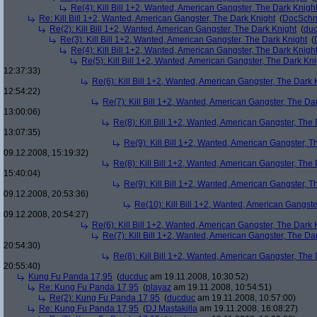
Re(4): Kill Bill 1+2, Wanted, American Gangster, The Dark Knigh
Re: Kill Bill 1+2, Wanted, American Gangster, The Dark Knight
(
DocSchn
Re(2): Kill Bill 1+2, Wanted, American Gangster, The Dark Knight
(
du
Re(3): Kill Bill 1+2, Wanted, American Gangster, The Dark Knight
(
Re(4): Kill Bill 1+2, Wanted, American Gangster, The Dark Knigh
Re(5): Kill Bill 1+2, Wanted, American Gangster, The Dark Kni
12:37:33)
Re(6): Kill Bill 1+2, Wanted, American Gangster, The Dark 
12:54:22)
Re(7): Kill Bill 1+2, Wanted, American Gangster, The Da
13:00:06)
Re(8): Kill Bill 1+2, Wanted, American Gangster, The
13:07:35)
Re(9): Kill Bill 1+2, Wanted, American Gangster, T
09.12.2008, 15:19:32)
Re(8): Kill Bill 1+2, Wanted, American Gangster, The
15:40:04)
Re(9): Kill Bill 1+2, Wanted, American Gangster, T
09.12.2008, 20:53:36)
Re(10): Kill Bill 1+2, Wanted, American Gangste
09.12.2008, 20:54:27)
Re(6): Kill Bill 1+2, Wanted, American Gangster, The Dark 
Re(7): Kill Bill 1+2, Wanted, American Gangster, The Da
20:54:30)
Re(8): Kill Bill 1+2, Wanted, American Gangster, The
20:55:40)
Kung Fu Panda 17,95
(
ducduc
am 19.11.2008, 10:30:52)
Re: Kung Fu Panda 17,95
(
playaz
am 19.11.2008, 10:54:51)
Re(2): Kung Fu Panda 17,95
(
ducduc
am 19.11.2008, 10:57:00)
Re: Kung Fu Panda 17,95
(
DJ Mastakilla
am 19.11.2008, 16:08:27)