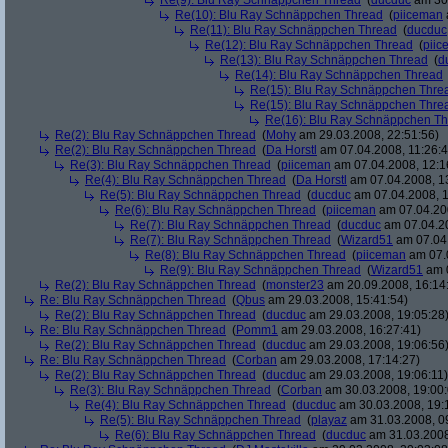
Re(9): Blu Ray Schnäppchen Thread
(
ducduc
am 30.
Re(10): Blu Ray Schnäppchen Thread
(
piiceman
Re(11): Blu Ray Schnäppchen Thread
(
ducduc
Re(12): Blu Ray Schnäppchen Thread
(
piic
Re(13): Blu Ray Schnäppchen Thread
(
d
Re(14): Blu Ray Schnäppchen Thread
Re(15): Blu Ray Schnäppchen Thre
Re(15): Blu Ray Schnäppchen Thre
Re(16): Blu Ray Schnäppchen T
Re(2): Blu Ray Schnäppchen Thread
(
Mohy
am 29.03.2008, 22:51:56)
Re(2): Blu Ray Schnäppchen Thread
(
Da Horstl
am 07.04.2008, 11:26:4
Re(3): Blu Ray Schnäppchen Thread
(
piiceman
am 07.04.2008, 12:1
Re(4): Blu Ray Schnäppchen Thread
(
Da Horstl
am 07.04.2008, 1
Re(5): Blu Ray Schnäppchen Thread
(
ducduc
am 07.04.2008, 1
Re(6): Blu Ray Schnäppchen Thread
(
piiceman
am 07.04.200
Re(7): Blu Ray Schnäppchen Thread
(
ducduc
am 07.04.20
Re(7): Blu Ray Schnäppchen Thread
(
Wizard51
am 07.04.
Re(8): Blu Ray Schnäppchen Thread
(
piiceman
am 07.0
Re(9): Blu Ray Schnäppchen Thread
(
Wizard51
am 0
Re(2): Blu Ray Schnäppchen Thread
(
monster23
am 20.09.2008, 16:14
Re: Blu Ray Schnäppchen Thread
(
Qbus
am 29.03.2008, 15:41:54)
Re(2): Blu Ray Schnäppchen Thread
(
ducduc
am 29.03.2008, 19:05:28
Re: Blu Ray Schnäppchen Thread
(
Pomm1
am 29.03.2008, 16:27:41)
Re(2): Blu Ray Schnäppchen Thread
(
ducduc
am 29.03.2008, 19:06:56
Re: Blu Ray Schnäppchen Thread
(
Corban
am 29.03.2008, 17:14:27)
Re(2): Blu Ray Schnäppchen Thread
(
ducduc
am 29.03.2008, 19:06:11)
Re(3): Blu Ray Schnäppchen Thread
(
Corban
am 30.03.2008, 19:00:
Re(4): Blu Ray Schnäppchen Thread
(
ducduc
am 30.03.2008, 19:
Re(5): Blu Ray Schnäppchen Thread
(
playaz
am 31.03.2008, 0
Re(6): Blu Ray Schnäppchen Thread
(
ducduc
am 31.03.2008