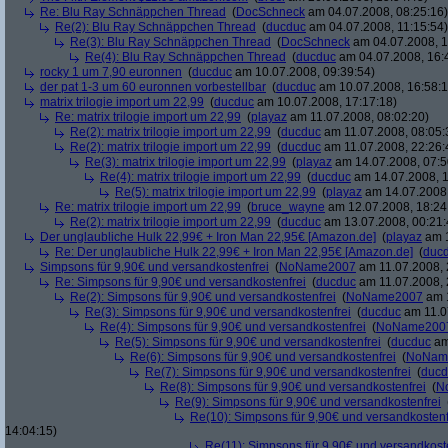
Re: Blu Ray Schnäppchen Thread
(
DocSchneck
am 04.07.2008, 08:25:16)
Re(2): Blu Ray Schnäppchen Thread
(
ducduc
am 04.07.2008, 11:15:54)
Re(3): Blu Ray Schnäppchen Thread
(
DocSchneck
am 04.07.2008, 1
Re(4): Blu Ray Schnäppchen Thread
(
ducduc
am 04.07.2008, 16:
rocky 1 um 7,90 euronnen
(
ducduc
am 10.07.2008, 09:39:54)
der pat 1-3 um 60 euronnen vorbestellbar
(
ducduc
am 10.07.2008, 16:58:1
matrix trilogie import um 22,99
(
ducduc
am 10.07.2008, 17:17:18)
Re: matrix trilogie import um 22,99
(
playaz
am 11.07.2008, 08:02:20)
Re(2): matrix trilogie import um 22,99
(
ducduc
am 11.07.2008, 08:05:
Re(2): matrix trilogie import um 22,99
(
ducduc
am 11.07.2008, 22:26:
Re(3): matrix trilogie import um 22,99
(
playaz
am 14.07.2008, 07:5
Re(4): matrix trilogie import um 22,99
(
ducduc
am 14.07.2008, 1
Re(5): matrix trilogie import um 22,99
(
playaz
am 14.07.2008,
Re: matrix trilogie import um 22,99
(
bruce_wayne
am 12.07.2008, 18:24
Re(2): matrix trilogie import um 22,99
(
ducduc
am 13.07.2008, 00:21:
Der unglaubliche Hulk 22,99€ + Iron Man 22,95€ [Amazon.de]
(
playaz
am 1
Re: Der unglaubliche Hulk 22,99€ + Iron Man 22,95€ [Amazon.de]
(
duc
Simpsons für 9,90€ und versandkostenfrei
(
NoName2007
am 11.07.2008, 
Re: Simpsons für 9,90€ und versandkostenfrei
(
ducduc
am 11.07.2008, 
Re(2): Simpsons für 9,90€ und versandkostenfrei
(
NoName2007
am 1
Re(3): Simpsons für 9,90€ und versandkostenfrei
(
ducduc
am 11.0
Re(4): Simpsons für 9,90€ und versandkostenfrei
(
NoName200
Re(5): Simpsons für 9,90€ und versandkostenfrei
(
ducduc
am
Re(6): Simpsons für 9,90€ und versandkostenfrei
(
NoNam
Re(7): Simpsons für 9,90€ und versandkostenfrei
(
ducd
Re(8): Simpsons für 9,90€ und versandkostenfrei
(
N
Re(9): Simpsons für 9,90€ und versandkostenfrei
Re(10): Simpsons für 9,90€ und versandkostenf
14:04:15)
Re(11): Simpsons für 9,90€ und versandkost