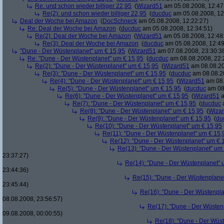
Re: und schon wieder billiger 22,95
(
Wizard51
am 05.08.2008, 12:47
Re(2): und schon wieder billiger 22,95
(
ducduc
am 05.08.2008, 12
Deal der Woche bei Amazon
(
DocSchneck
am 05.08.2008, 12:22:27)
Re: Deal der Woche bei Amazon
(
ducduc
am 05.08.2008, 12:34:51)
Re(2): Deal der Woche bei Amazon
(
Wizard51
am 05.08.2008, 12:48
Re(3): Deal der Woche bei Amazon
(
ducduc
am 05.08.2008, 12:49
"Dune - Der Wüstenplanet" um € 15,95
(
Wizard51
am 07.08.2008, 23:30:3
Re: "Dune - Der Wüstenplanet" um € 15,95
(
ducduc
am 08.08.2008, 22:
Re(2): "Dune - Der Wüstenplanet" um € 15,95
(
Wizard51
am 08.08.20
Re(3): "Dune - Der Wüstenplanet" um € 15,95
(
ducduc
am 08.08.20
Re(4): "Dune - Der Wüstenplanet" um € 15,95
(
Wizard51
am 08.
Re(5): "Dune - Der Wüstenplanet" um € 15,95
(
ducduc
am 08.
Re(6): "Dune - Der Wüstenplanet" um € 15,95
(
Wizard51
a
Re(7): "Dune - Der Wüstenplanet" um € 15,95
(
ducduc
a
Re(8): "Dune - Der Wüstenplanet" um € 15,95
(
Wiza
Re(9): "Dune - Der Wüstenplanet" um € 15,95
(
du
Re(10): "Dune - Der Wüstenplanet" um € 15,95
Re(11): "Dune - Der Wüstenplanet" um € 15,
Re(12): "Dune - Der Wüstenplanet" um € 
Re(13): "Dune - Der Wüstenplanet" um
23:37:27)
Re(14): "Dune - Der Wüstenplanet" 
23:44:36)
Re(15): "Dune - Der Wüstenplane
23:45:44)
Re(16): "Dune - Der Wüstenpla
08.08.2008, 23:56:57)
Re(17): "Dune - Der Wüsten
09.08.2008, 00:00:55)
Re(18): "Dune - Der Wüs