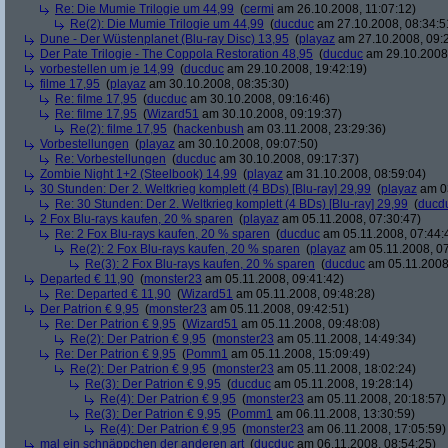
Re: Die Mumie Trilogie um 44,99
(
cermi
am 26.10.2008, 11:07:12)
Re(2): Die Mumie Trilogie um 44,99
(
ducduc
am 27.10.2008, 08:34:5
Dune - Der Wüstenplanet (Blu-ray Disc) 13,95
(
playaz
am 27.10.2008, 09:
Der Pate Trilogie - The Coppola Restoration 48,95
(
ducduc
am 29.10.2008,
vorbestellen um je 14,99
(
ducduc
am 29.10.2008, 19:42:19)
filme 17,95
(
playaz
am 30.10.2008, 08:35:30)
Re: filme 17,95
(
ducduc
am 30.10.2008, 09:16:46)
Re: filme 17,95
(
Wizard51
am 30.10.2008, 09:19:37)
Re(2): filme 17,95
(
hackenbush
am 03.11.2008, 23:29:36)
Vorbestellungen
(
playaz
am 30.10.2008, 09:07:50)
Re: Vorbestellungen
(
ducduc
am 30.10.2008, 09:17:37)
Zombie Night 1+2 (Steelbook) 14,99
(
playaz
am 31.10.2008, 08:59:04)
30 Stunden: Der 2. Weltkrieg komplett (4 BDs) [Blu-ray] 29,99
(
playaz
am 03
Re: 30 Stunden: Der 2. Weltkrieg komplett (4 BDs) [Blu-ray] 29,99
(
ducd
2 Fox Blu-rays kaufen, 20 % sparen
(
playaz
am 05.11.2008, 07:30:47)
Re: 2 Fox Blu-rays kaufen, 20 % sparen
(
ducduc
am 05.11.2008, 07:44:
Re(2): 2 Fox Blu-rays kaufen, 20 % sparen
(
playaz
am 05.11.2008, 07
Re(3): 2 Fox Blu-rays kaufen, 20 % sparen
(
ducduc
am 05.11.2008,
Departed € 11,90
(
monster23
am 05.11.2008, 09:41:42)
Re: Departed € 11,90
(
Wizard51
am 05.11.2008, 09:48:28)
Der Patrion € 9,95
(
monster23
am 05.11.2008, 09:42:51)
Re: Der Patrion € 9,95
(
Wizard51
am 05.11.2008, 09:48:08)
Re(2): Der Patrion € 9,95
(
monster23
am 05.11.2008, 14:49:34)
Re: Der Patrion € 9,95
(
Pomm1
am 05.11.2008, 15:09:49)
Re(2): Der Patrion € 9,95
(
monster23
am 05.11.2008, 18:02:24)
Re(3): Der Patrion € 9,95
(
ducduc
am 05.11.2008, 19:28:14)
Re(4): Der Patrion € 9,95
(
monster23
am 05.11.2008, 20:18:57)
Re(3): Der Patrion € 9,95
(
Pomm1
am 06.11.2008, 13:30:59)
Re(4): Der Patrion € 9,95
(
monster23
am 06.11.2008, 17:05:59)
mal ein schnäppchen der anderen art
(
ducduc
am 06.11.2008, 08:54:25)