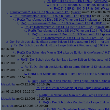
Re(10): 2 BR für 30€, 5 BR für 99€
(
Wizard51
a
Re(11): 2 BR für 30€, 5 BR für 99€
(
kaukus
a
Re(12): 2 BR für 30€, 5 BR für 99€
(
Wiza
Transformers 2 Disc SE 14,97€ nur am 1.12.!
(
playaz
am 01.12.2008, 09:2
Re: Transformers 2 Disc SE 14,97€ nur am 1.12.!
(
Pomm1
am 01.12.200
Re(2): Transformers 2 Disc SE 14,97€ nur am 1.12.!
(
playaz
am 01.12
Re(3): Transformers 2 Disc SE 14,97€ nur am 1.12.!
(
Flo061180
am
Re(4): Transformers 2 Disc SE 14,97€ nur am 1.12.!
(
playaz
am 
Re(5): Transformers 2 Disc SE 14,97€ nur am 1.12.!
(
Flo061
Re(6): Transformers 2 Disc SE 14,97€ nur am 1.12.!
(
play
Re(7): Transformers 2 Disc SE 14,97€ nur am 1.12.!
(
Fl
Der Schuh des Manitu (Extra Large Edition & Kinofassung) 6,97€ -- nur am
Re: Der Schuh des Manitu (Extra Large Edition & Kinofassung) 6,97€ -- 
09:16:35)
Re(2): Der Schuh des Manitu (Extra Large Edition & Kinofassung) 6,9
03.12.2008, 10:23:42)
Re(3): Der Schuh des Manitu (Extra Large Edition & Kinofassung) 6
03.12.2008, 10:29:12)
Re(4): Der Schuh des Manitu (Extra Large Edition & Kinofassung
03.12.2008, 10:45:36)
Re(5): Der Schuh des Manitu (Extra Large Edition & Kinofass
03.12.2008, 14:59:16)
Re(6): Der Schuh des Manitu (Extra Large Edition & Kinofa
Mastakilla
am 03.12.2008, 15:10:19)
Re(7): Der Schuh des Manitu (Extra Large Edition & Kin
am 03.12.2008, 15:12:32)
Re(8): Der Schuh des Manitu (Extra Large Edition & 
Mastakilla
am 03.12.2008, 15:27:33)
Re(9): Der Schuh des Manitu (Extra Large Edition 
(
ducduc
am 03.12.2008, 15:29:08)
Re(10): Der Schuh des Manitu (Extra Large Edit