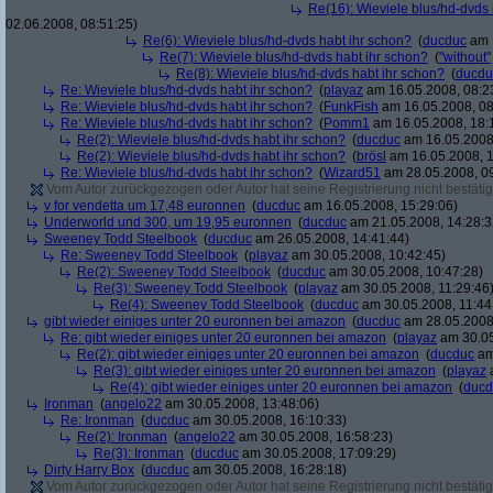
Re(16): Wieviele blus/hd-dvds 
02.06.2008, 08:51:25)
Re(6): Wieviele blus/hd-dvds habt ihr schon?
(
ducduc
am 1
Re(7): Wieviele blus/hd-dvds habt ihr schon?
(
"without"
Re(8): Wieviele blus/hd-dvds habt ihr schon?
(
ducdu
Re: Wieviele blus/hd-dvds habt ihr schon?
(
playaz
am 16.05.2008, 08:2
Re: Wieviele blus/hd-dvds habt ihr schon?
(
FunkFish
am 16.05.2008, 08
Re: Wieviele blus/hd-dvds habt ihr schon?
(
Pomm1
am 16.05.2008, 18:
Re(2): Wieviele blus/hd-dvds habt ihr schon?
(
ducduc
am 16.05.2008,
Re(2): Wieviele blus/hd-dvds habt ihr schon?
(
brösl
am 16.05.2008, 1
Re: Wieviele blus/hd-dvds habt ihr schon?
(
Wizard51
am 28.05.2008, 09
Vom Autor zurückgezogen oder Autor hat seine Registrierung nicht bestätig
v for vendetta um 17,48 euronnen
(
ducduc
am 16.05.2008, 15:29:06)
Underworld und 300, um 19,95 euronnen
(
ducduc
am 21.05.2008, 14:28:3
Sweeney Todd Steelbook
(
ducduc
am 26.05.2008, 14:41:44)
Re: Sweeney Todd Steelbook
(
playaz
am 30.05.2008, 10:42:45)
Re(2): Sweeney Todd Steelbook
(
ducduc
am 30.05.2008, 10:47:28)
Re(3): Sweeney Todd Steelbook
(
playaz
am 30.05.2008, 11:29:46
Re(4): Sweeney Todd Steelbook
(
ducduc
am 30.05.2008, 11:44
gibt wieder einiges unter 20 euronnen bei amazon
(
ducduc
am 28.05.2008,
Re: gibt wieder einiges unter 20 euronnen bei amazon
(
playaz
am 30.05
Re(2): gibt wieder einiges unter 20 euronnen bei amazon
(
ducduc
am
Re(3): gibt wieder einiges unter 20 euronnen bei amazon
(
playaz
a
Re(4): gibt wieder einiges unter 20 euronnen bei amazon
(
ducd
Ironman
(
angelo22
am 30.05.2008, 13:48:06)
Re: Ironman
(
ducduc
am 30.05.2008, 16:10:33)
Re(2): Ironman
(
angelo22
am 30.05.2008, 16:58:23)
Re(3): Ironman
(
ducduc
am 30.05.2008, 17:09:29)
Dirty Harry Box
(
ducduc
am 30.05.2008, 16:28:18)
Vom Autor zurückgezogen oder Autor hat seine Registrierung nicht bestätig