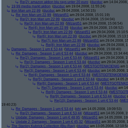
Re(2): amazon aktion blu rays unter 20 euro
(
ducduc
am 14.04.2008,
19,99 media markt aktion
(
ducduc
am 19.04.2008, 11:55:24)
Iron Man um 22,99
(
ducduc
am 29.04.2008, 14:50:15)
Re: Iron Man um 22,99
(
Wizard51
am 29.04.2008, 15:01:19)
Re(2): Iron Man um 22,99
(
ducduc
am 29.04.2008, 15:04:04)
Re(3): Iron Man um 22,99
(
Wizard51
am 29.04.2008, 15:06:54)
Re(4): Iron Man um 22,99
(
ducduc
am 29.04.2008, 15:08:52)
Re(5): Iron Man um 22,99
(
Wizard51
am 29.04.2008, 15:10:5
Re(6): Iron Man um 22,99
(
ducduc
am 29.04.2008, 15:13:
Re(7): Iron Man um 22,99
(
Wizard51
am 29.04.2008, 15
Re(8): Iron Man um 22,99
(
ducduc
am 29.04.2008, 1
Damages - Season 1 um € 53,44
(
Wizard51
am 29.04.2008, 15:08:40)
Re: Damages - Season 1 um € 53,44
(
ducduc
am 29.04.2008, 15:34:44
Re(2): Damages - Season 1 um € 53,44
(
Wizard51
am 29.04.2008, 1
Re(3): Damages - Season 1 um € 53,44
(
ducduc
am 29.04.2008, 1
Re(2): Damages - Season 1 um € 53,44
(
WESTGOTENKOENIG
am 14
Re(3): Damages - Season 1 um € 53,44
(
ducduc
am 14.05.2008, 1
Re(4): Damages - Season 1 um € 53,44
(
WESTGOTENKOENIG
Re(5): Damages - Season 1 um € 53,44
(
ducduc
am 14.05.20
Re(6): Damages - Season 1 um € 53,44
(
WESTGOTENKO
Re(7): Damages - Season 1 um € 53,44
(
ducduc
am 14.
Re(8): Damages - Season 1 um € 53,44
(
WESTGOT
Re(9): Damages - Season 1 um € 53,44
(
ducduc
a
Re(10): Damages - Season 1 um € 53,44
(
WES
19:40:23)
Re: Damages - Season 1 um € 53,44
(
phj
am 14.05.2008, 19:09:53)
Re(2): Damages - Season 1 um € 53,44
(
Wizard51
am 14.05.2008, 1
Update: Damages - Season 1 um € 48,95
(
Wizard51
am 14.05.2008, 19
Update 2: Damages - Season 1 um € 45,32
(
Wizard51
am 30.05.2008, 1
The Stanley Kubrick Collection (Blu-Ray)
(
ducduc
am 13.05.2008, 12:10:5