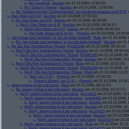
Re: Penelope
(
ducduc
am 19.10.2008, 13:50:25)
Re: "Ocean's Twelve"
(
ducduc
am 19.10.2008, 13:50:56)
Re: "Edward mit den Scherenhänden" nur heute bei Amazon um € 8,97
Das Omen um 8,97
(
ducduc
am 20.10.2008, 07:00:32)
Re: Das Omen um 8,97
(
playaz
am 20.10.2008, 08:26:48)
Re(2): Das Omen um 8,97
(
ducduc
am 20.10.2008, 08:30:47)
Re(3): Das Omen um 8,97
(
playaz
am 20.10.2008, 08:45:10)
The Sixth Sense um € 14,97,-
(
Pomm1
am 20.10.2008, 14:04:5
"ein schatz zum verlieben" & "wo die liebe hinfaellt"
(
Rain
am 21.10.2008, 
Re: "ein schatz zum verlieben" & "wo die liebe hinfaellt"
(
ducduc
am 21.1
Re: Blu Ray Schnäppchen Thread
(
Flo061180
am 21.10.2008, 09:35:22)
Re(2): Blu Ray Schnäppchen Thread
(
ducduc
am 21.10.2008, 09:58:44
Re(3): Blu Ray Schnäppchen Thread
(
Flo061180
am 21.10.2008, 09:
Re(4): Blu Ray Schnäppchen Thread
(
ducduc
am 21.10.2008, 10:
Re(2): Blu Ray Schnäppchen Thread
(
Rain
am 21.10.2008, 10:23:35)
Re(3): Blu Ray Schnäppchen Thread
(
Flo061180
am 21.10.2008, 10:
Re(4): Blu Ray Schnäppchen Thread
(
Rain
am 21.10.2008, 10:25:
"War" um 17,97,-
(
Pomm1
am 22.10.2008, 13:34:22)
"Ocean's Eleven" um 11,97,-
(
Pomm1
am 22.10.2008, 13:36:
sleepy hollow & der rote baron
(
Rain
am 23.10.2008, 08:13:37)
Re: sleepy hollow & der rote baron
(
ducduc
am 23.10.2008, 10:22:17)
Re(2): sleepy hollow & der rote baron
(
w114/115
am 23.10.2008, 10:
Re(3): sleepy hollow & der rote baron
(
User6465
am 23.10.2008, 1
Re(4): sleepy hollow & der rote baron
(
ducduc
am 23.10.2008, 
Re(3): sleepy hollow & der rote baron
(
ducduc
am 23.10.2008, 10:
Re(4): sleepy hollow & der rote baron
(
w114/115
am 23.10.2008
Re(5): sleepy hollow & der rote baron
(
ducduc
am 23.10.2008
Re(6): sleepy hollow & der rote baron
(
w114/115
am 23.10
Re(3): sleepy hollow & der rote baron
(
Rain
am 23.10.2008, 11:12
Re(4): sleepy hollow & der rote baron
(
w114/115
am 23.10.2008,