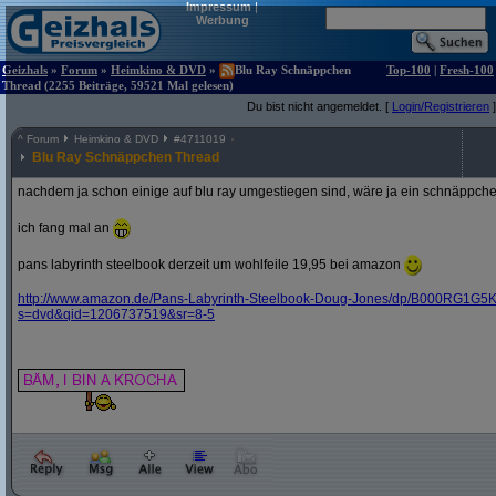
Impressum
|
Werbung
Geizhals
»
Forum
»
Heimkino & DVD
»
Blu Ray Schnäppchen
Top-100
|
Fresh-100
Thread (2255 Beiträge, 59521 Mal gelesen)
Du bist nicht angemeldet. [
Login/Registrieren
]
^
Forum
Heimkino & DVD
#
4711019
Blu Ray Schnäppchen Thread
nachdem ja schon einige auf blu ray umgestiegen sind, wäre ja ein schnäppche
ich fang mal an
pans labyrinth steelbook derzeit um wohlfeile 19,95 bei amazon
http:/
/
www.amazon.de/
Pans-Labyrinth-Steelbook-Doug-Jones/
dp/
B000RG1G5K
s=dvd&
qid=1206737519&
sr=8-5