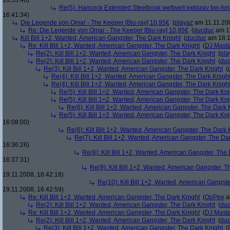
10:53:46)
Re(5): Hancock Extended Steelbook weltweit exklusiv bei A
16:41:34)
Die Legende von Omar - The Keeper [Blu-ray] 10,95€
(
playaz
am 11.11.200
Re: Die Legende von Omar - The Keeper [Blu-ray] 10,95€
(
ducduc
am 11
Kill Bill 1+2, Wanted, American Gangster, The Dark Knight
(
ducduc
am 18.1
Re: Kill Bill 1+2, Wanted, American Gangster, The Dark Knight
(
DJ Masta
Re(2): Kill Bill 1+2, Wanted, American Gangster, The Dark Knight
(
pla
Re(2): Kill Bill 1+2, Wanted, American Gangster, The Dark Knight
(
du
Re(3): Kill Bill 1+2, Wanted, American Gangster, The Dark Knight
(
Re(4): Kill Bill 1+2, Wanted, American Gangster, The Dark Knigh
Re(4): Kill Bill 1+2, Wanted, American Gangster, The Dark Knigh
Re(5): Kill Bill 1+2, Wanted, American Gangster, The Dark Kni
Re(5): Kill Bill 1+2, Wanted, American Gangster, The Dark Kni
Re(6): Kill Bill 1+2, Wanted, American Gangster, The Dark 
Re(5): Kill Bill 1+2, Wanted, American Gangster, The Dark Kni
16:08:00)
Re(6): Kill Bill 1+2, Wanted, American Gangster, The Dark 
Re(7): Kill Bill 1+2, Wanted, American Gangster, The Da
16:36:26)
Re(8): Kill Bill 1+2, Wanted, American Gangster, The
16:37:31)
Re(9): Kill Bill 1+2, Wanted, American Gangster, T
19.11.2008, 16:42:18)
Re(10): Kill Bill 1+2, Wanted, American Gangste
19.11.2008, 16:42:59)
Re: Kill Bill 1+2, Wanted, American Gangster, The Dark Knight
(
OoPee
a
Re(2): Kill Bill 1+2, Wanted, American Gangster, The Dark Knight
(
du
Re: Kill Bill 1+2, Wanted, American Gangster, The Dark Knight
(
DJ Masta
Re(2): Kill Bill 1+2, Wanted, American Gangster, The Dark Knight
(
du
Re(3): Kill Bill 1+2, Wanted, American Gangster, The Dark Knight
(