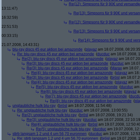
Re(12): Simpsons für 9,90€ und versandko
13:11:47)
Re(13): Simpsons für 9,90€ und versan
16:32:59)
Re(12): Simpsons für 9,90€ und versandko
22:51:53)
Re(13): Simpsons für 9,90€ und versan
00:33:15)
Re(14): Simpsons für 9,90€ und ver
21.07.2008, 14:43:31)
blu-ray discs 45 eur aktion bei amazonde
(
playaz
am 18.07.2008, 08:20:35
Re: blu-ray discs 45 eur aktion bei amazonde
(
ducduc
am 18.07.2008, 1
Re(2): blu-ray discs 45 eur aktion bei amazonde
(
playaz
am 18.07.200
Re(3): blu-ray discs 45 eur aktion bei amazonde
(
ducduc
am 18.07
Re(3): blu-ray discs 45 eur aktion bei amazonde
(
Marax
am 18.07.
Re(4): blu-ray discs 45 eur aktion bei amazonde
(
playaz
am 18.
Re(3): blu-ray discs 45 eur aktion bei amazonde
(
brösl
am 18.07.2
Re(4): blu-ray discs 45 eur aktion bei amazonde
(
playaz
am 18.
Re(5): blu-ray discs 45 eur aktion bei amazonde
(
ducduc
am 
Re(6): blu-ray discs 45 eur aktion bei amazonde
(
playaz
a
Re(7): blu-ray discs 45 eur aktion bei amazonde
(
ducd
Re(8): blu-ray discs 45 eur aktion bei amazonde
(
pl
unglaubliche hulk blu-ray
(
brösl
am 18.07.2008, 11:54:48)
Re: unglaubliche hulk blu-ray
(
ducduc
am 18.07.2008, 13:00:55)
Re(2): unglaubliche hulk blu-ray
(
brösl
am 18.07.2008, 19:21:34)
Re(3): unglaubliche hulk blu-ray
(
ducduc
am 18.07.2008, 22:10:19
Re(4): unglaubliche hulk blu-ray
(
brösl
am 19.07.2008, 12:50:4
Re(5): unglaubliche hulk blu-ray
(
ducduc
am 19.07.2008, 12:
stirb langsam 1,2 und 4 um 56,70 euronnen
(
ducduc
am 19.07.2008, 12:53
Re: stirb langsam 1,2 und 4 um 56,70 euronnen
(
brösl
am 19.07.2008, 1