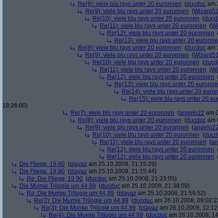
Re(8): viele blu rays unter 20 euronnen
(
ducduc
am 2
Re(9): viele blu rays unter 20 euronnen
(
Wizard5
Re(10): viele blu rays unter 20 euronnen
(
ducd
Re(11): viele blu rays unter 20 euronnen
(
Wi
Re(12): viele blu rays unter 20 euronnen
Re(13): viele blu rays unter 20 euronn
Re(8): viele blu rays unter 20 euronnen
(
ducduc
am 2
Re(9): viele blu rays unter 20 euronnen
(
Wizard5
Re(10): viele blu rays unter 20 euronnen
(
ducd
Re(11): viele blu rays unter 20 euronnen
(
Wi
Re(12): viele blu rays unter 20 euronnen
Re(13): viele blu rays unter 20 euronn
Re(14): viele blu rays unter 20 euro
Re(15): viele blu rays unter 20 e
18:26:00)
Re(7): viele blu rays unter 20 euronnen
(
angelo22
am 0
Re(8): viele blu rays unter 20 euronnen
(
ducduc
am 0
Re(9): viele blu rays unter 20 euronnen
(
angelo2
Re(10): viele blu rays unter 20 euronnen
(
ducd
Re(11): viele blu rays unter 20 euronnen
(
an
Re(12): viele blu rays unter 20 euronnen
Re(12): viele blu rays unter 20 euronnen
Die Fliege, 19,90
(
playaz
am 25.10.2008, 21:15:29)
Die Fliege, 19,90
(
playaz
am 25.10.2008, 21:15:44)
Re: Die Fliege, 19,90
(
ducduc
am 25.10.2008, 21:23:05)
Die Mumie Trilogie um 44,99
(
ducduc
am 25.10.2008, 21:38:09)
Re: Die Mumie Trilogie um 44,99
(
playaz
am 25.10.2008, 21:59:52)
Re(2): Die Mumie Trilogie um 44,99
(
ducduc
am 26.10.2008, 09:02:2
Re(3): Die Mumie Trilogie um 44,99
(
playaz
am 26.10.2008, 12:12
Re(4): Die Mumie Trilogie um 44,99
(
ducduc
am 26.10.2008, 14