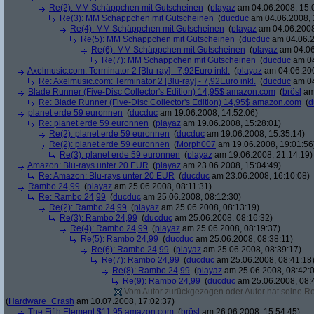
Re(2): MM Schäppchen mit Gutscheinen
(
playaz
am 04.06.2008, 15:
Re(3): MM Schäppchen mit Gutscheinen
(
ducduc
am 04.06.2008, 
Re(4): MM Schäppchen mit Gutscheinen
(
playaz
am 04.06.2008
Re(5): MM Schäppchen mit Gutscheinen
(
ducduc
am 04.06.2
Re(6): MM Schäppchen mit Gutscheinen
(
playaz
am 04.06
Re(7): MM Schäppchen mit Gutscheinen
(
ducduc
am 04
Axelmusic.com: Terminator 2 [Blu-ray] - 7,92Euro inkl.
(
playaz
am 04.06.200
Re: Axelmusic.com: Terminator 2 [Blu-ray] - 7,92Euro inkl.
(
ducduc
am 04
Blade Runner (Five-Disc Collector's Edition) 14,95$ amazon.com
(
brösl
am 
Re: Blade Runner (Five-Disc Collector's Edition) 14,95$ amazon.com
(
d
planet erde 59 euronnen
(
ducduc
am 19.06.2008, 14:52:06)
Re: planet erde 59 euronnen
(
playaz
am 19.06.2008, 15:28:01)
Re(2): planet erde 59 euronnen
(
ducduc
am 19.06.2008, 15:35:14)
Re(2): planet erde 59 euronnen
(
Morph007
am 19.06.2008, 19:01:56
Re(3): planet erde 59 euronnen
(
playaz
am 19.06.2008, 21:14:19)
Amazon: Blu-rays unter 20 EUR
(
playaz
am 23.06.2008, 15:04:49)
Re: Amazon: Blu-rays unter 20 EUR
(
ducduc
am 23.06.2008, 16:10:08)
Rambo 24,99
(
playaz
am 25.06.2008, 08:11:31)
Re: Rambo 24,99
(
ducduc
am 25.06.2008, 08:12:30)
Re(2): Rambo 24,99
(
playaz
am 25.06.2008, 08:13:19)
Re(3): Rambo 24,99
(
ducduc
am 25.06.2008, 08:16:32)
Re(4): Rambo 24,99
(
playaz
am 25.06.2008, 08:19:37)
Re(5): Rambo 24,99
(
ducduc
am 25.06.2008, 08:38:11)
Re(6): Rambo 24,99
(
playaz
am 25.06.2008, 08:39:17)
Re(7): Rambo 24,99
(
ducduc
am 25.06.2008, 08:41:18
Re(8): Rambo 24,99
(
playaz
am 25.06.2008, 08:42:
Re(9): Rambo 24,99
(
ducduc
am 25.06.2008, 08:
Vom Autor zurückgezogen oder Autor hat seine Regi
(
Hardware_Crash
am 10.07.2008, 17:02:37)
The Fifth Element $11.95 amazon.com
(
brösl
am 26.06.2008, 15:54:45)