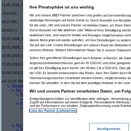
Re(22): Men in
15.05.2008, 18:08:08)
Ihre Privatsphäre ist uns wichtig
Re(15): Men in Black um £12.33 v
23:10:40)
Wir und unsere
1017
-Partner speichern und greifen auf personenbezo
Re(16): Men in Black um £12.33
eindeutige Kennungen auf Ihrem Gerät zu. Durch Auswahl von Akzeptier
16:22:48)
für die unter „Wir und unsere Partner verarbeiten Daten, um Ihnen Dien
Re(17): Men in Black um £12
Durch Auswahl von Alle ablehnen oder Widerruf Ihrer Einwilligung werde
16:48:17)
Re(18): Men in Black um 
deaktiviert sind, sind manche Inhalte und Anzeigen möglicherweise nicht
15.05.2008, 17:37:21)
dieses Menü jederzeit wieder aufrufen, um Ihre Einstellungen zu ändern 
Re(19): Men in Black u
Sie auf den Link Cookie-Einstellungen am unteren Rand der Webseite kli
15.05.2008, 17:43:00)
unseres Website. Weitere Informationen finden Sie in unserer Datensch
Re(20): Men in Blac
15.05.2008, 17:46:13)
Sofern Ihre getroffenen Einstellungen auch Anbieter umfassen, die Daten
Re(21): Men in B
Angemessenheitsbeschlusses gem Art 45 DSGVO und ohne geeignete G
15.05.2008, 17:49:46)
so gilt Ihre Einwilligung auch hierfür (Art 49 Abs 1 lit a DSGVO). Dies gi
Re(22): Men in
15.05.2008, 18:07:18)
die USA. Es besteht insbesondere das Risiko, dass Ihre Daten durch B
Re(23): Men
Überwachungszwecken verarbeitet werden können, möglicherweise auc
am 15.05.2008, 18:13:17)
können Sie abstellen, in dem Sie bei dem jeweiligen Anbieter in der Liste
Wieviele blus/hd-dvds habt ihr schon?
(
brösl
am 15.05.2008, 18:06:08)
Re: Wieviele blus/hd-dvds habt ihr schon?
(
ducduc
am 15.05.2008, 18:0
Wir und unsere Partner verarbeiten Daten, um Folg
Re(2): Wieviele blus/hd-dvds habt ihr schon?
(
brösl
am 15.05.2008, 1
Endgeräteeigenschaften zur Identifikation aktiv abfragen. Verwendung 
Re(3): Wieviele blus/hd-dvds habt ihr schon?
(
ducduc
am 15.05.20
Zugriff auf Informationen auf einem Endgerät. Personalisierte Werbung
Re(2): Wieviele blus/hd-dvds habt ihr schon?
(
hackenbush
am 15.05.
und der Performance von Inhalten, Zielgruppenforschung sowie Entwic
Re(3): Wieviele blus/hd-dvds habt ihr schon?
(
ducduc
am 16.05.20
Liste der Partner (Lieferanten)
Re(4): Wieviele blus/hd-dvds habt ihr schon?
(
hackenbush
am 1
Re(5): Wieviele blus/hd-dvds habt ihr schon?
(
ducduc
am 16.
Re(6): Wieviele blus/hd-dvds habt ihr schon?
(
hackenbus
Re: Wieviele blus/hd-dvds habt ihr schon?
(
"without"
am 15.05.2008, 18
Konfigurieren
Re(2): Wieviele blus/hd-dvds habt ihr schon?
(
ducduc
am 15.05.2008,