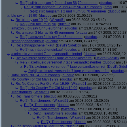
Re(2): stirb langsam 1,2 und 4 um 56,70 euronnen
(
ducduc
am 19.07.
Re(3): stirb langsam 1,2 und 4 um 56,70 euronnen
(
brösl
am 19.07
Re(4): stirb langsam 1,2 und 4 um 56,70 euronnen
(
ducduc
am 1
blu ray um 19,90
(
ducduc
am 20.07.2008, 21:05:17)
Re: blu ray um 19,90
(
Wizard51
am 05.08.2008, 23:45:42)
Re(2): blu ray um 19,90
(
ducduc
am 06.08.2008, 07:42:51)
amazon 3 blu ray für 45 euronnen
(
ducduc
am 23.07.2008, 20:44:09)
Re: amazon 3 blu ray für 45 euronnen
(
playaz
am 24.07.2008, 07:26:28
Re(2): amazon 3 blu ray für 45 euronnen
(
ducduc
am 24.07.2008, 11:
schnäppcheneinkauf
(
ducduc
am 24.07.2008, 12:41:52)
Re: schnäppcheneinkauf
(
Devil's Sidekick
am 31.07.2008, 14:26:19)
Re(2): schnäppcheneinkauf
(
ducduc
am 31.07.2008, 14:31:56)
axelmusic versendet 7 tage versandkostenfrei
(
ducduc
am 28.07.2008, 12:
Re: axelmusic versendet 7 tage versandkostenfrei
(
Devil's Sidekick
am 3
Re(2): axelmusic versendet 7 tage versandkostenfrei
(
ducduc
am 31.0
Re(3): axelmusic versendet 7 tage versandkostenfrei
(
Devil's Side
Re(4): axelmusic versendet 7 tage versandkostenfrei
(
ducduc
am
Total Recall für 14,77 euronnen
(
ducduc
am 31.07.2008, 12:25:55)
No Country For Old Man 19,99
(
ducduc
am 01.08.2008, 17:27:51)
Re: No Country For Old Man 19,99
(
Wizard51
am 02.08.2008, 11:15:06)
Re(2): No Country For Old Man 19,99
(
ducduc
am 03.08.2008, 15:38
Transformers
(
Wizard51
am 02.08.2008, 11:16:54)
Re: Transformers
(
ducduc
am 03.08.2008, 15:39:21)
Re(2): Transformers
(
Wizard51
am 03.08.2008, 15:39:56)
Re(3): Transformers
(
ducduc
am 03.08.2008, 15:41:33)
Re(4): Transformers
(
Wizard51
am 03.08.2008, 15:45:11)
Re(5): Transformers
(
ducduc
am 03.08.2008, 15:48:06)
Re(6): Transformers
(
Wizard51
am 03.08.2008, 15:50:31)
Re(7): Transformers
(
ducduc
am 03.08.2008, 15:52:44)
und schon wieder billiger 22,95
(
ducduc
am 05.08.2008, 12:30:43)