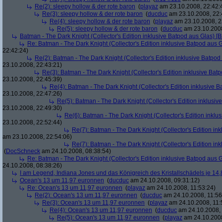
Re(2): sleepy hollow & der rote baron
(
playaz
am 23.10.2008, 22:42:
Re(3): sleepy hollow & der rote baron
(
ducduc
am 23.10.2008, 22:
Re(4): sleepy hollow & der rote baron
(
playaz
am 23.10.2008, 2
Re(5): sleepy hollow & der rote baron
(
ducduc
am 23.10.2008
Batman - The Dark Knight (Collector's Edition inklusive Batpod aus Glas) [B
Re: Batman - The Dark Knight (Collector's Edition inklusive Batpod aus G
22:42:24)
Re(2): Batman - The Dark Knight (Collector's Edition inklusive Batpod 
23.10.2008, 22:43:21)
Re(3): Batman - The Dark Knight (Collector's Edition inklusive Batp
23.10.2008, 22:45:39)
Re(4): Batman - The Dark Knight (Collector's Edition inklusive B
23.10.2008, 22:47:26)
Re(5): Batman - The Dark Knight (Collector's Edition inklusive
23.10.2008, 22:49:30)
Re(6): Batman - The Dark Knight (Collector's Edition inklus
23.10.2008, 22:52:44)
Re(7): Batman - The Dark Knight (Collector's Edition ink
am 23.10.2008, 22:54:06)
Re(7): Batman - The Dark Knight (Collector's Edition ink
(
DocSchneck
am 24.10.2008, 08:38:54)
Re: Batman - The Dark Knight (Collector's Edition inklusive Batpod aus G
24.10.2008, 08:38:26)
I am Legend, Indiana Jones und das Königreich des Kristallschädels je 14,
Ocean's 13 um 11,97 euronnen
(
ducduc
am 24.10.2008, 09:31:12)
Re: Ocean's 13 um 11,97 euronnen
(
playaz
am 24.10.2008, 11:53:24)
Re(2): Ocean's 13 um 11,97 euronnen
(
ducduc
am 24.10.2008, 11:56
Re(3): Ocean's 13 um 11,97 euronnen
(
playaz
am 24.10.2008, 11:
Re(4): Ocean's 13 um 11,97 euronnen
(
ducduc
am 24.10.2008, 
Re(5): Ocean's 13 um 11,97 euronnen
(
playaz
am 24.10.2008