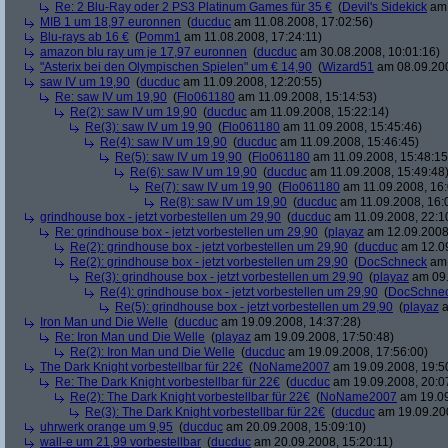
Re: 2 Blu-Ray oder 2 PS3 Platinum Games für 35 €
(
Devil's Sidekick
am 
MIB 1 um 18,97 euronnen
(
ducduc
am 11.08.2008, 17:02:56)
Blu-rays ab 16 €
(
Pomm1
am 11.08.2008, 17:24:11)
amazon blu ray um je 17,97 euronnen
(
ducduc
am 30.08.2008, 10:01:16)
"Asterix bei den Olympischen Spielen" um € 14,90
(
Wizard51
am 08.09.200
saw IV um 19,90
(
ducduc
am 11.09.2008, 12:20:55)
Re: saw IV um 19,90
(
Flo061180
am 11.09.2008, 15:14:53)
Re(2): saw IV um 19,90
(
ducduc
am 11.09.2008, 15:22:14)
Re(3): saw IV um 19,90
(
Flo061180
am 11.09.2008, 15:45:46)
Re(4): saw IV um 19,90
(
ducduc
am 11.09.2008, 15:46:45)
Re(5): saw IV um 19,90
(
Flo061180
am 11.09.2008, 15:48:15
Re(6): saw IV um 19,90
(
ducduc
am 11.09.2008, 15:49:48
Re(7): saw IV um 19,90
(
Flo061180
am 11.09.2008, 16:
Re(8): saw IV um 19,90
(
ducduc
am 11.09.2008, 16:
grindhouse box - jetzt vorbestellen um 29,90
(
ducduc
am 11.09.2008, 22:1
Re: grindhouse box - jetzt vorbestellen um 29,90
(
playaz
am 12.09.2008,
Re(2): grindhouse box - jetzt vorbestellen um 29,90
(
ducduc
am 12.09
Re(2): grindhouse box - jetzt vorbestellen um 29,90
(
DocSchneck
am 
Re(3): grindhouse box - jetzt vorbestellen um 29,90
(
playaz
am 09.
Re(4): grindhouse box - jetzt vorbestellen um 29,90
(
DocSchne
Re(5): grindhouse box - jetzt vorbestellen um 29,90
(
playaz
a
Iron Man und Die Welle
(
ducduc
am 19.09.2008, 14:37:28)
Re: Iron Man und Die Welle
(
playaz
am 19.09.2008, 17:50:48)
Re(2): Iron Man und Die Welle
(
ducduc
am 19.09.2008, 17:56:00)
The Dark Knight vorbestellbar für 22€
(
NoName2007
am 19.09.2008, 19:5
Re: The Dark Knight vorbestellbar für 22€
(
ducduc
am 19.09.2008, 20:0
Re(2): The Dark Knight vorbestellbar für 22€
(
NoName2007
am 19.09
Re(3): The Dark Knight vorbestellbar für 22€
(
ducduc
am 19.09.200
uhrwerk orange um 9,95
(
ducduc
am 20.09.2008, 15:09:10)
wall-e um 21,99 vorbestellbar
(
ducduc
am 20.09.2008, 15:20:11)