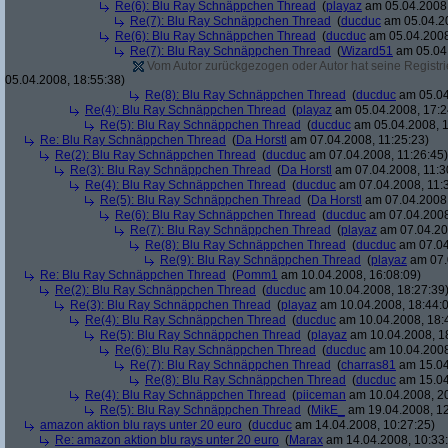
Re(6): Blu Ray Schnäppchen Thread
(
playaz
am 05.04.2008,
Re(7): Blu Ray Schnäppchen Thread
(
ducduc
am 05.04.20
Re(6): Blu Ray Schnäppchen Thread
(
ducduc
am 05.04.2008
Re(7): Blu Ray Schnäppchen Thread
(
Wizard51
am 05.04.
Vom Autor zurückgezogen oder Autor hat seine Registrie
05.04.2008, 18:55:38)
Re(8): Blu Ray Schnäppchen Thread
(
ducduc
am 05.04
Re(4): Blu Ray Schnäppchen Thread
(
playaz
am 05.04.2008, 17:2
Re(5): Blu Ray Schnäppchen Thread
(
ducduc
am 05.04.2008, 1
Re: Blu Ray Schnäppchen Thread
(
Da Horstl
am 07.04.2008, 11:25:23)
Re(2): Blu Ray Schnäppchen Thread
(
ducduc
am 07.04.2008, 11:26:45)
Re(3): Blu Ray Schnäppchen Thread
(
Da Horstl
am 07.04.2008, 11:3
Re(4): Blu Ray Schnäppchen Thread
(
ducduc
am 07.04.2008, 11:
Re(5): Blu Ray Schnäppchen Thread
(
Da Horstl
am 07.04.2008,
Re(6): Blu Ray Schnäppchen Thread
(
ducduc
am 07.04.2008
Re(7): Blu Ray Schnäppchen Thread
(
playaz
am 07.04.200
Re(8): Blu Ray Schnäppchen Thread
(
ducduc
am 07.04
Re(9): Blu Ray Schnäppchen Thread
(
playaz
am 07.
Re: Blu Ray Schnäppchen Thread
(
Pomm1
am 10.04.2008, 16:08:09)
Re(2): Blu Ray Schnäppchen Thread
(
ducduc
am 10.04.2008, 18:27:39
Re(3): Blu Ray Schnäppchen Thread
(
playaz
am 10.04.2008, 18:44:
Re(4): Blu Ray Schnäppchen Thread
(
ducduc
am 10.04.2008, 18:
Re(5): Blu Ray Schnäppchen Thread
(
playaz
am 10.04.2008, 1
Re(6): Blu Ray Schnäppchen Thread
(
ducduc
am 10.04.2008
Re(7): Blu Ray Schnäppchen Thread
(
charras81
am 15.04
Re(8): Blu Ray Schnäppchen Thread
(
ducduc
am 15.04
Re(4): Blu Ray Schnäppchen Thread
(
piiceman
am 10.04.2008, 20
Re(5): Blu Ray Schnäppchen Thread
(
MikE_
am 19.04.2008, 12
amazon aktion blu rays unter 20 euro
(
ducduc
am 14.04.2008, 10:27:25)
Re: amazon aktion blu rays unter 20 euro
(
Marax
am 14.04.2008, 10:33