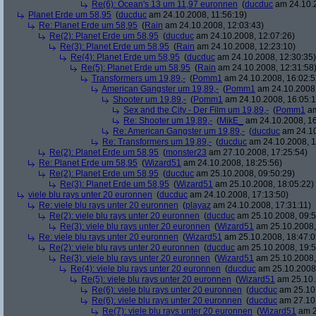
Re(6): Ocean's 13 um 11,97 euronnen
(
ducduc
am 24.10.2
Planet Erde um 58,95
(
ducduc
am 24.10.2008, 11:56:19)
Re: Planet Erde um 58,95
(
Rain
am 24.10.2008, 12:03:43)
Re(2): Planet Erde um 58,95
(
ducduc
am 24.10.2008, 12:07:26)
Re(3): Planet Erde um 58,95
(
Rain
am 24.10.2008, 12:23:10)
Re(4): Planet Erde um 58,95
(
ducduc
am 24.10.2008, 12:30:35)
Re(5): Planet Erde um 58,95
(
Rain
am 24.10.2008, 12:31:58
Transformers um 19,89,-
(
Pomm1
am 24.10.2008, 16:02:5
American Gangster um 19,89,-
(
Pomm1
am 24.10.2008,
Shooter um 19,89,-
(
Pomm1
am 24.10.2008, 16:05:1
Sex and the City - Der Film um 19,89,-
(
Pomm1
am
Re: Shooter um 19,89,-
(
MikE_
am 24.10.2008, 16
Re: American Gangster um 19,89,-
(
ducduc
am 24.10
Re: Transformers um 19,89,-
(
ducduc
am 24.10.2008, 1
Re(2): Planet Erde um 58,95
(
monster23
am 27.10.2008, 17:25:54)
Re: Planet Erde um 58,95
(
Wizard51
am 24.10.2008, 18:25:56)
Re(2): Planet Erde um 58,95
(
ducduc
am 25.10.2008, 09:50:29)
Re(3): Planet Erde um 58,95
(
Wizard51
am 25.10.2008, 18:05:22)
viele blu rays unter 20 euronnen
(
ducduc
am 24.10.2008, 17:13:50)
Re: viele blu rays unter 20 euronnen
(
playaz
am 24.10.2008, 17:31:11)
Re(2): viele blu rays unter 20 euronnen
(
ducduc
am 25.10.2008, 09:5
Re(3): viele blu rays unter 20 euronnen
(
Wizard51
am 25.10.2008,
Re: viele blu rays unter 20 euronnen
(
Wizard51
am 25.10.2008, 18:47:0
Re(2): viele blu rays unter 20 euronnen
(
ducduc
am 25.10.2008, 19:5
Re(3): viele blu rays unter 20 euronnen
(
Wizard51
am 25.10.2008,
Re(4): viele blu rays unter 20 euronnen
(
ducduc
am 25.10.2008,
Re(5): viele blu rays unter 20 euronnen
(
Wizard51
am 25.10.
Re(6): viele blu rays unter 20 euronnen
(
ducduc
am 25.10.
Re(6): viele blu rays unter 20 euronnen
(
ducduc
am 27.10.
Re(7): viele blu rays unter 20 euronnen
(
Wizard51
am 2