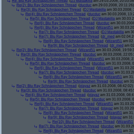
Re: Blu Ray Schnäppchen Thread
(
DJ Mastakilla
am 29.03.2008, 20:03:08
Re(2): Blu Ray Schnäppchen Thread
(
ducduc
am 29.03.2008, 20:11:26)
Re(3): Blu Ray Schnäppchen Thread
(
DJ Mastakilla
am 30.03.2008, 
Re(4): Blu Ray Schnäppchen Thread
(
ducduc
am 30.03.2008, 13:
Re(5): Blu Ray Schnäppchen Thread
(
DJ Mastakilla
am 30.03.2
Re(6): Blu Ray Schnäppchen Thread
(
ducduc
am 30.03.2008
Re(6): Blu Ray Schnäppchen Thread
(
Wizard51
am 30.03.20
Re(7): Blu Ray Schnäppchen Thread
(
DJ Mastakilla
am 30
Re(7): Blu Ray Schnäppchen Thread
(
dr_med
am 02.04.2
Re(8): Blu Ray Schnäppchen Thread
(
Wizard51
am 02.
Re(9): Blu Ray Schnäppchen Thread
(
dr_med
am 02
Re(2): Blu Ray Schnäppchen Thread
(
Wizard51
am 30.03.2008, 19:59:
Re(3): Blu Ray Schnäppchen Thread
(
ducduc
am 30.03.2008, 22:05:
Re(4): Blu Ray Schnäppchen Thread
(
Wizard51
am 30.03.2008, 2
Re(5): Blu Ray Schnäppchen Thread
(
ducduc
am 31.03.2008, 0
Re(6): Blu Ray Schnäppchen Thread
(
Wizard51
am 31.03.20
Re(7): Blu Ray Schnäppchen Thread
(
ducduc
am 31.03.20
Re(8): Blu Ray Schnäppchen Thread
(
Wizard51
am 31.
Re(9): Blu Ray Schnäppchen Thread
(
ducduc
am 31.
Re(2): Blu Ray Schnäppchen Thread
(
playaz
am 31.03.2008, 08:42:02)
Re(3): Blu Ray Schnäppchen Thread
(
ducduc
am 31.03.2008, 08:45:
Re(4): Blu Ray Schnäppchen Thread
(
playaz
am 31.03.2008, 08:4
Re(5): Blu Ray Schnäppchen Thread
(
ducduc
am 31.03.2008, 0
Re(6): Blu Ray Schnäppchen Thread
(
Wizard51
am 31.03.20
Re(7): Blu Ray Schnäppchen Thread
(
playaz
am 31.03.20
Re(8): Blu Ray Schnäppchen Thread
(
Wizard51
am 31.
Re(9): Blu Ray Schnäppchen Thread
(
playaz
am 31.
Re(10): Blu Ray Schnäppchen Thread
(
Wizard51
Re(7): Blu Ray Schnäppchen Thread
(
ducduc
am 31.03.20
Re(8): Blu Ray Schnäppchen Thread
(
Wizard51
am 31.