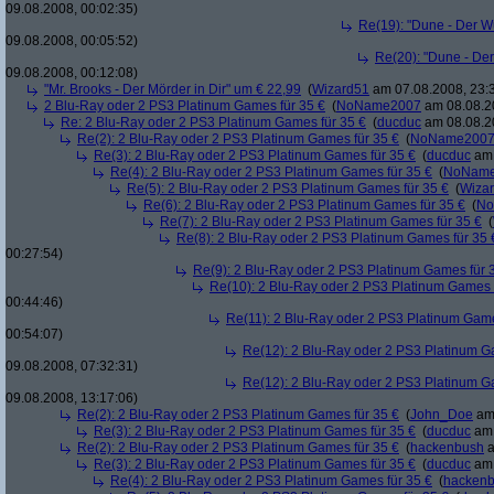
09.08.2008, 00:02:35)
Re(19): "Dune - Der W
09.08.2008, 00:05:52)
Re(20): "Dune - De
09.08.2008, 00:12:08)
"Mr. Brooks - Der Mörder in Dir" um € 22,99
(
Wizard51
am 07.08.2008, 23:
2 Blu-Ray oder 2 PS3 Platinum Games für 35 €
(
NoName2007
am 08.08.20
Re: 2 Blu-Ray oder 2 PS3 Platinum Games für 35 €
(
ducduc
am 08.08.20
Re(2): 2 Blu-Ray oder 2 PS3 Platinum Games für 35 €
(
NoName200
Re(3): 2 Blu-Ray oder 2 PS3 Platinum Games für 35 €
(
ducduc
am 
Re(4): 2 Blu-Ray oder 2 PS3 Platinum Games für 35 €
(
NoNam
Re(5): 2 Blu-Ray oder 2 PS3 Platinum Games für 35 €
(
Wiza
Re(6): 2 Blu-Ray oder 2 PS3 Platinum Games für 35 €
(
No
Re(7): 2 Blu-Ray oder 2 PS3 Platinum Games für 35 €
(
Re(8): 2 Blu-Ray oder 2 PS3 Platinum Games für 35 
00:27:54)
Re(9): 2 Blu-Ray oder 2 PS3 Platinum Games für 
Re(10): 2 Blu-Ray oder 2 PS3 Platinum Games 
00:44:46)
Re(11): 2 Blu-Ray oder 2 PS3 Platinum Game
00:54:07)
Re(12): 2 Blu-Ray oder 2 PS3 Platinum G
09.08.2008, 07:32:31)
Re(12): 2 Blu-Ray oder 2 PS3 Platinum G
09.08.2008, 13:17:06)
Re(2): 2 Blu-Ray oder 2 PS3 Platinum Games für 35 €
(
John_Doe
am 
Re(3): 2 Blu-Ray oder 2 PS3 Platinum Games für 35 €
(
ducduc
am 
Re(2): 2 Blu-Ray oder 2 PS3 Platinum Games für 35 €
(
hackenbush
a
Re(3): 2 Blu-Ray oder 2 PS3 Platinum Games für 35 €
(
ducduc
am 
Re(4): 2 Blu-Ray oder 2 PS3 Platinum Games für 35 €
(
hacken