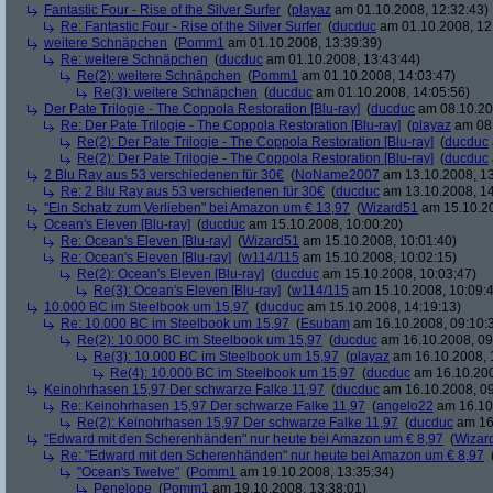
Fantastic Four - Rise of the Silver Surfer
(
playaz
am 01.10.2008, 12:32:43)
Re: Fantastic Four - Rise of the Silver Surfer
(
ducduc
am 01.10.2008, 12
weitere Schnäpchen
(
Pomm1
am 01.10.2008, 13:39:39)
Re: weitere Schnäpchen
(
ducduc
am 01.10.2008, 13:43:44)
Re(2): weitere Schnäpchen
(
Pomm1
am 01.10.2008, 14:03:47)
Re(3): weitere Schnäpchen
(
ducduc
am 01.10.2008, 14:05:56)
Der Pate Trilogie - The Coppola Restoration [Blu-ray]
(
ducduc
am 08.10.20
Re: Der Pate Trilogie - The Coppola Restoration [Blu-ray]
(
playaz
am 08.
Re(2): Der Pate Trilogie - The Coppola Restoration [Blu-ray]
(
ducduc
Re(2): Der Pate Trilogie - The Coppola Restoration [Blu-ray]
(
ducduc
2 Blu Ray aus 53 verschiedenen für 30€
(
NoName2007
am 13.10.2008, 13
Re: 2 Blu Ray aus 53 verschiedenen für 30€
(
ducduc
am 13.10.2008, 14
"Ein Schatz zum Verlieben" bei Amazon um € 13,97
(
Wizard51
am 15.10.20
Ocean's Eleven [Blu-ray]
(
ducduc
am 15.10.2008, 10:00:20)
Re: Ocean's Eleven [Blu-ray]
(
Wizard51
am 15.10.2008, 10:01:40)
Re: Ocean's Eleven [Blu-ray]
(
w114/115
am 15.10.2008, 10:02:15)
Re(2): Ocean's Eleven [Blu-ray]
(
ducduc
am 15.10.2008, 10:03:47)
Re(3): Ocean's Eleven [Blu-ray]
(
w114/115
am 15.10.2008, 10:09:
10.000 BC im Steelbook um 15,97
(
ducduc
am 15.10.2008, 14:19:13)
Re: 10.000 BC im Steelbook um 15,97
(
Esubam
am 16.10.2008, 09:10:
Re(2): 10.000 BC im Steelbook um 15,97
(
ducduc
am 16.10.2008, 09
Re(3): 10.000 BC im Steelbook um 15,97
(
playaz
am 16.10.2008, 
Re(4): 10.000 BC im Steelbook um 15,97
(
ducduc
am 16.10.200
Keinohrhasen 15,97 Der schwarze Falke 11,97
(
ducduc
am 16.10.2008, 09
Re: Keinohrhasen 15,97 Der schwarze Falke 11,97
(
angelo22
am 16.10.
Re(2): Keinohrhasen 15,97 Der schwarze Falke 11,97
(
ducduc
am 16.
"Edward mit den Scherenhänden" nur heute bei Amazon um € 8,97
(
Wizar
Re: "Edward mit den Scherenhänden" nur heute bei Amazon um € 8,97
"Ocean's Twelve"
(
Pomm1
am 19.10.2008, 13:35:34)
Penelope
(
Pomm1
am 19.10.2008, 13:38:01)