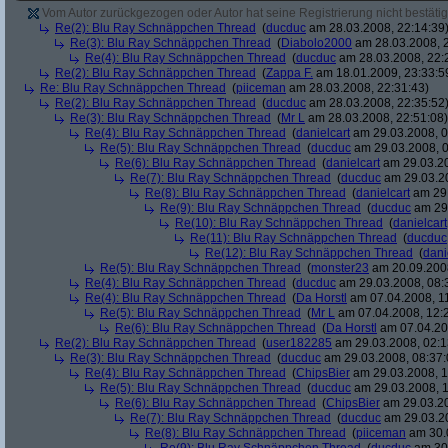
Vom Autor zurückgezogen oder Autor hat seine Registrierung nicht bestätig
Re(2): Blu Ray Schnäppchen Thread
(
ducduc
am 28.03.2008, 22:14:39
Re(3): Blu Ray Schnäppchen Thread
(
Diabolo2000
am 28.03.2008, 2
Re(4): Blu Ray Schnäppchen Thread
(
ducduc
am 28.03.2008, 22:
Re(2): Blu Ray Schnäppchen Thread
(
Zappa F.
am 18.01.2009, 23:33:5
Re: Blu Ray Schnäppchen Thread
(
piiceman
am 28.03.2008, 22:31:43)
Re(2): Blu Ray Schnäppchen Thread
(
ducduc
am 28.03.2008, 22:35:52
Re(3): Blu Ray Schnäppchen Thread
(
Mr L
am 28.03.2008, 22:51:08)
Re(4): Blu Ray Schnäppchen Thread
(
danielcart
am 29.03.2008, 0
Re(5): Blu Ray Schnäppchen Thread
(
ducduc
am 29.03.2008, 0
Re(6): Blu Ray Schnäppchen Thread
(
danielcart
am 29.03.20
Re(7): Blu Ray Schnäppchen Thread
(
ducduc
am 29.03.20
Re(8): Blu Ray Schnäppchen Thread
(
danielcart
am 29.
Re(9): Blu Ray Schnäppchen Thread
(
ducduc
am 29.
Re(10): Blu Ray Schnäppchen Thread
(
danielcart
Re(11): Blu Ray Schnäppchen Thread
(
ducduc
Re(12): Blu Ray Schnäppchen Thread
(
dani
Re(5): Blu Ray Schnäppchen Thread
(
monster23
am 20.09.2008
Re(4): Blu Ray Schnäppchen Thread
(
ducduc
am 29.03.2008, 08:
Re(4): Blu Ray Schnäppchen Thread
(
Da Horstl
am 07.04.2008, 11
Re(5): Blu Ray Schnäppchen Thread
(
Mr L
am 07.04.2008, 12:
Re(6): Blu Ray Schnäppchen Thread
(
Da Horstl
am 07.04.20
Re(2): Blu Ray Schnäppchen Thread
(
user182285
am 29.03.2008, 02:1
Re(3): Blu Ray Schnäppchen Thread
(
ducduc
am 29.03.2008, 08:37:
Re(4): Blu Ray Schnäppchen Thread
(
ChipsBier
am 29.03.2008, 1
Re(5): Blu Ray Schnäppchen Thread
(
ducduc
am 29.03.2008, 1
Re(6): Blu Ray Schnäppchen Thread
(
ChipsBier
am 29.03.20
Re(7): Blu Ray Schnäppchen Thread
(
ducduc
am 29.03.20
Re(8): Blu Ray Schnäppchen Thread
(
piiceman
am 30.0