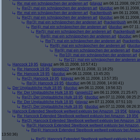
Re: mal ein schnäppchen der anderen art
(
playaz
am 06.11.2008, 09:27
Re(2): mal ein schnäppchen der anderen art
(
ducduc
am 06.11.2008,
Re: mal ein schnäppchen der anderen art
(
hackenbush
am 06.11.2008, 
Re(2): mal ein schnäppchen der anderen art
(
ducduc
am 06.11.2008,
Re(3): mal ein schnäppchen der anderen art
(
hackenbush
am 06.1
Re(4): mal ein schnäppchen der anderen art
(
ducduc
am 07.11.
Re(5): mal ein schnäppchen der anderen art
(
hackenbush
am
Re(6): mal ein schnäppchen der anderen art
(
ducduc
am 0
Re(7): mal ein schnäppchen der anderen art
(
hackenb
Re(8): mal ein schnäppchen der anderen art
(
ducdu
Re(9): mal ein schnäppchen der anderen art
(
hac
Re(10): mal ein schnäppchen der anderen art
(
Re(11): mal ein schnäppchen der anderen ar
Hancock 19,95
(
playaz
am 06.11.2008, 10:57:41)
Re: Hancock 19,95
(
angelo22
am 06.11.2008, 11:18:25)
Re: Hancock 19,95
(
ducduc
am 06.11.2008, 13:45:20)
Re(2): Hancock 19,95
(
playaz
am 06.11.2008, 13:57:35)
Re(3): Hancock 19,95
(
ducduc
am 06.11.2008, 14:00:41)
Der Unglaubliche Hulk 18,95
(
ducduc
am 06.11.2008, 19:56:32)
Re: Der Unglaubliche Hulk 18,95
(
angelo22
am 06.11.2008, 21:25:47)
Re(2): Der Unglaubliche Hulk 18,95
(
ducduc
am 07.11.2008, 08:25:2
Re: Der Unglaubliche Hulk 18,95
(
playaz
am 07.11.2008, 07:51:10)
Re(2): Der Unglaubliche Hulk 18,95
(
ducduc
am 07.11.2008, 08:26:3
Hancock Extended Steelbook weltweit exklusiv bei Amazon, 19,95€
(
playa
Re: Hancock Extended Steelbook weltweit exklusiv bei Amazon, 19,95€
Re(2): Hancock Extended Steelbook weltweit exklusiv bei Amazon, 1
Re(3): Hancock Extended Steelbook weltweit exklusiv bei Amazon,
Re(4): Hancock Extended Steelbook weltweit exklusiv bei Amaz
13:50:36)
Re(5): Hancock Extended Steelbook weltweit exklusiv bei A