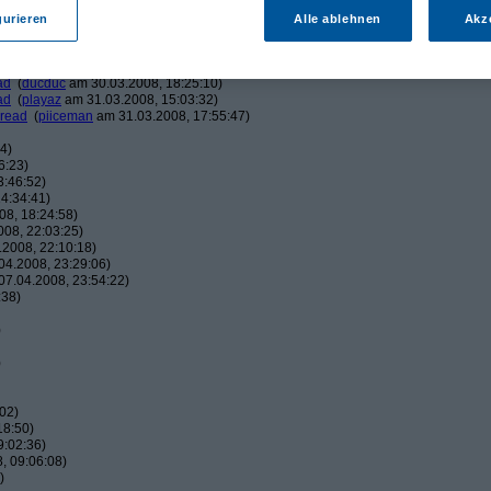
am 30.03.2008, 15:48:11)
am 30.03.2008, 16:00:59)
gurieren
Alle ablehnen
Akz
eman
am 30.03.2008, 16:04:17)
ucduc
am 30.03.2008, 16:10:25)
(
piiceman
am 30.03.2008, 17:29:21)
ad
(
ducduc
am 30.03.2008, 18:25:10)
ad
(
playaz
am 31.03.2008, 15:03:32)
hread
(
piiceman
am 31.03.2008, 17:55:47)
4)
6:23)
3:46:52)
4:34:41)
8, 18:24:58)
08, 22:03:25)
2008, 22:10:18)
4.2008, 23:29:06)
7.04.2008, 23:54:22)
:38)
)
)
02)
18:50)
9:02:36)
, 09:06:08)
)