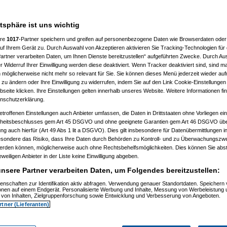
)
2:18:22)
24:48)
atsphäre ist uns wichtig
9)
ere
1017
-Partner speichern und greifen auf personenbezogene Daten wie Browserdaten oder 
)
f Ihrem Gerät zu. Durch Auswahl von Akzeptieren aktivieren Sie Tracking-Technologien für d
artner verarbeiten Daten, um Ihnen Dienste bereitzustellen“ aufgeführten Zwecke. Durch Aus
0:58:27)
 Widerruf Ihrer Einwilligung werden diese deaktiviert. Wenn Tracker deaktiviert sind, sind m
8:37:33)
 möglicherweise nicht mehr so relevant für Sie. Sie können dieses Menü jederzeit wieder auf
08, 10:17:40)
 zu ändern oder Ihre Einwilligung zu widerrufen, indem Sie auf den Link Cookie-Einstellunge
08, 10:18:27)
03.2008, 10:22:30)
eite klicken. Ihre Einstellungen gelten innerhalb unseres Website. Weitere Informationen fin
03.2008, 10:29:20)
nschutzerklärung.
am 29.03.2008, 10:30:58)
etroffenen Einstellungen auch Anbieter umfassen, die Daten in Drittstaaten ohne Vorliegen ei
am 29.03.2008, 10:32:27)
elcart
am 29.03.2008, 10:38:55)
itsbeschlusses gem Art 45 DSGVO und ohne geeignete Garantien gem Art 46 DSGVO übermi
, 16:15:41)
gung auch hierfür (Art 49 Abs 1 lit a DSGVO). Dies gilt insbesondere für Datenübermittlungen i
36:27)
esondere das Risiko, dass Ihre Daten durch Behörden zu Kontroll- und zu Überwachungsz
:28:57)
werden können, möglicherweise auch ohne Rechtsbehelfsmöglichkeiten. Dies können Sie abst
25:30)
eweiligen Anbieter in der Liste keine Einwilligung abgeben.
08, 13:46:23)
3:24)
nsere Partner verarbeiten Daten, um Folgendes bereitzustellen:
00)
1:12:43)
enschaften zur Identifikation aktiv abfragen. Verwendung genauer Standortdaten. Speichern 
1:50:02)
ionen auf einem Endgerät. Personalisierte Werbung und Inhalte, Messung von Werbeleistung 
von Inhalten, Zielgruppenforschung sowie Entwicklung und Verbesserung von Angeboten.
08, 12:47:46)
08, 13:16:39)
rtner (Lieferanten)
3.2008, 15:38:42)
03.2008, 15:40:53)