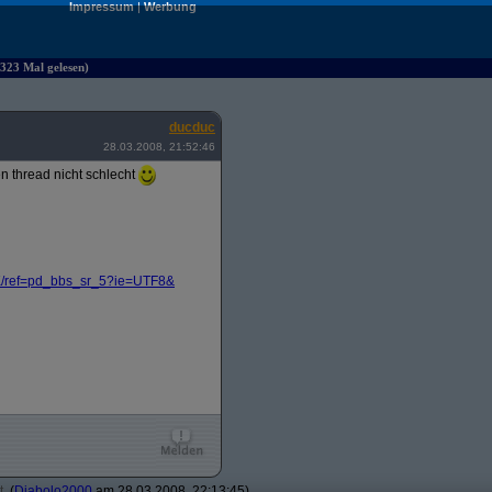
Impressum
|
Werbung
323 Mal gelesen)
ducduc
28.03.2008, 21:52:46
n thread nicht schlecht
/
ref=pd_bbs_sr_5?
ie=UTF8&
t
(
Diabolo2000
am 28.03.2008, 22:13:45)