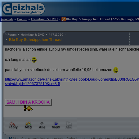
Geizhals
»
Forum
»
Heimkino & DVD
»
Blu Ray Schnäppchen Thread (2255 Beiträge, 59
^
Forum
Heimkino & DVD
#
4711019
Blu Ray Schnäppchen Thread
nachdem ja schon einige auf blu ray umgestiegen sind, wäre ja ein schnäppche
ich fang mal an
pans labyrinth steelbook derzeit um wohlfeile 19,95 bei amazon
http:/
/
www.amazon.de/
Pans-Labyrinth-Steelbook-Doug-Jones/
dp/
B000RG1G5K
s=dvd&
qid=1206737519&
sr=8-5
Vom Autor zurückgezogen oder Autor hat seine Registrierung nicht bestätig