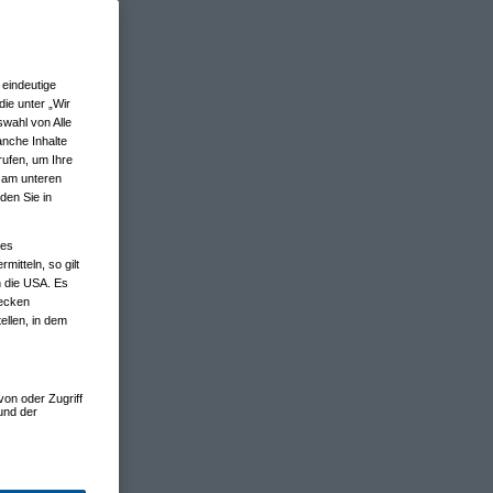
eindeutige
ie unter „Wir
wahl von Alle
anche Inhalte
rufen, um Ihre
n am unteren
den Sie in
nes
tteln, so gilt
n die USA. Es
wecken
ellen, in dem
von oder Zugriff
und der