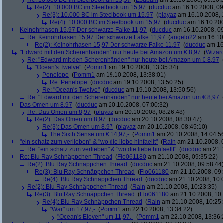
Re: 10.000 BC im Steelbook um 15,97
(
Esubam
am 16.10.2008, 09:10:
Re(2): 10.000 BC im Steelbook um 15,97
(
ducduc
am 16.10.2008, 09
Re(3): 10.000 BC im Steelbook um 15,97
(
playaz
am 16.10.2008, 
Re(4): 10.000 BC im Steelbook um 15,97
(
ducduc
am 16.10.200
Keinohrhasen 15,97 Der schwarze Falke 11,97
(
ducduc
am 16.10.2008, 09
Re: Keinohrhasen 15,97 Der schwarze Falke 11,97
(
angelo22
am 16.10.
Re(2): Keinohrhasen 15,97 Der schwarze Falke 11,97
(
ducduc
am 16.
"Edward mit den Scherenhänden" nur heute bei Amazon um € 8,97
(
Wizar
Re: "Edward mit den Scherenhänden" nur heute bei Amazon um € 8,97
"Ocean's Twelve"
(
Pomm1
am 19.10.2008, 13:35:34)
Penelope
(
Pomm1
am 19.10.2008, 13:38:01)
Re: Penelope
(
ducduc
am 19.10.2008, 13:50:25)
Re: "Ocean's Twelve"
(
ducduc
am 19.10.2008, 13:50:56)
Re: "Edward mit den Scherenhänden" nur heute bei Amazon um € 8,97
Das Omen um 8,97
(
ducduc
am 20.10.2008, 07:00:32)
Re: Das Omen um 8,97
(
playaz
am 20.10.2008, 08:26:48)
Re(2): Das Omen um 8,97
(
ducduc
am 20.10.2008, 08:30:47)
Re(3): Das Omen um 8,97
(
playaz
am 20.10.2008, 08:45:10)
The Sixth Sense um € 14,97,-
(
Pomm1
am 20.10.2008, 14:04:5
"ein schatz zum verlieben" & "wo die liebe hinfaellt"
(
Rain
am 21.10.2008, 
Re: "ein schatz zum verlieben" & "wo die liebe hinfaellt"
(
ducduc
am 21.1
Re: Blu Ray Schnäppchen Thread
(
Flo061180
am 21.10.2008, 09:35:22)
Re(2): Blu Ray Schnäppchen Thread
(
ducduc
am 21.10.2008, 09:58:44
Re(3): Blu Ray Schnäppchen Thread
(
Flo061180
am 21.10.2008, 09:
Re(4): Blu Ray Schnäppchen Thread
(
ducduc
am 21.10.2008, 10:
Re(2): Blu Ray Schnäppchen Thread
(
Rain
am 21.10.2008, 10:23:35)
Re(3): Blu Ray Schnäppchen Thread
(
Flo061180
am 21.10.2008, 10:
Re(4): Blu Ray Schnäppchen Thread
(
Rain
am 21.10.2008, 10:25:
"War" um 17,97,-
(
Pomm1
am 22.10.2008, 13:34:22)
"Ocean's Eleven" um 11,97,-
(
Pomm1
am 22.10.2008, 13:36: