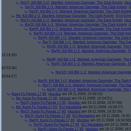
Re(2): Kill Bill 1+2, Wanted, American Gangster, The Dark Knight
(
du
Re(3): Kill Bill 1+2, Wanted, American Gangster, The Dark Knight
(
Re(4): Kill Bill 1+2, Wanted, American Gangster, The Dark Knigh
Re: Kill Bill 1+2, Wanted, American Gangster, The Dark Knight
(
DocSchn
Re(2): Kill Bill 1+2, Wanted, American Gangster, The Dark Knight
(
du
Re(3): Kill Bill 1+2, Wanted, American Gangster, The Dark Knight
(
Re(4): Kill Bill 1+2, Wanted, American Gangster, The Dark Knigh
Re(5): Kill Bill 1+2, Wanted, American Gangster, The Dark Kni
Re(6): Kill Bill 1+2, Wanted, American Gangster, The Dark 
Re(7): Kill Bill 1+2, Wanted, American Gangster, The Da
Re(8): Kill Bill 1+2, Wanted, American Gangster, The
Re(9): Kill Bill 1+2, Wanted, American Gangster, T
15:19:32)
Re(8): Kill Bill 1+2, Wanted, American Gangster, The
Re(9): Kill Bill 1+2, Wanted, American Gangster, T
20:53:36)
Re(10): Kill Bill 1+2, Wanted, American Gangste
20:54:27)
Re(6): Kill Bill 1+2, Wanted, American Gangster, The Dark 
Re(7): Kill Bill 1+2, Wanted, American Gangster, The Da
Re(8): Kill Bill 1+2, Wanted, American Gangster, The
Kung Fu Panda 17,95
(
ducduc
am 19.11.2008, 10:30:52)
Re: Kung Fu Panda 17,95
(
playaz
am 19.11.2008, 10:54:51)
Re(2): Kung Fu Panda 17,95
(
ducduc
am 19.11.2008, 10:57:00)
Re: Kung Fu Panda 17,95
(
DJ Mastakilla
am 19.11.2008, 16:08:27)
Re(2): Kung Fu Panda 17,95
(
ducduc
am 19.11.2008, 16:32:39)
Re(3): Kung Fu Panda 17,95
(
DJ Mastakilla
am 19.11.2008, 16:33
Re(4): Kung Fu Panda 17,95
(
ducduc
am 19.11.2008, 16:34:50)
Re(5): Kung Fu Panda 17,95
(
DJ Mastakilla
am 19.11.2008, 
Re(6): Kung Fu Panda 17,95
(
ducduc
am 19.11.2008, 16: