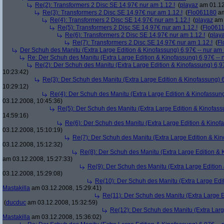
Re(2): Transformers 2 Disc SE 14,97€ nur am 1.12.!
(
playaz
am 01.12
Re(3): Transformers 2 Disc SE 14,97€ nur am 1.12.!
(
Flo061180
am
Re(4): Transformers 2 Disc SE 14,97€ nur am 1.12.!
(
playaz
am 
Re(5): Transformers 2 Disc SE 14,97€ nur am 1.12.!
(
Flo061
Re(6): Transformers 2 Disc SE 14,97€ nur am 1.12.!
(
play
Re(7): Transformers 2 Disc SE 14,97€ nur am 1.12.!
(
Fl
Der Schuh des Manitu (Extra Large Edition & Kinofassung) 6,97€ -- nur am
Re: Der Schuh des Manitu (Extra Large Edition & Kinofassung) 6,97€ -- 
Re(2): Der Schuh des Manitu (Extra Large Edition & Kinofassung) 6,9
10:23:42)
Re(3): Der Schuh des Manitu (Extra Large Edition & Kinofassung) 6
10:29:12)
Re(4): Der Schuh des Manitu (Extra Large Edition & Kinofassung
03.12.2008, 10:45:36)
Re(5): Der Schuh des Manitu (Extra Large Edition & Kinofass
14:59:16)
Re(6): Der Schuh des Manitu (Extra Large Edition & Kinofa
03.12.2008, 15:10:19)
Re(7): Der Schuh des Manitu (Extra Large Edition & Kin
03.12.2008, 15:12:32)
Re(8): Der Schuh des Manitu (Extra Large Edition & 
am 03.12.2008, 15:27:33)
Re(9): Der Schuh des Manitu (Extra Large Edition 
03.12.2008, 15:29:08)
Re(10): Der Schuh des Manitu (Extra Large Edit
Mastakilla
am 03.12.2008, 15:29:41)
Re(11): Der Schuh des Manitu (Extra Large E
(
ducduc
am 03.12.2008, 15:32:59)
Re(12): Der Schuh des Manitu (Extra Larg
Mastakilla
am 03.12.2008, 15:36:02)