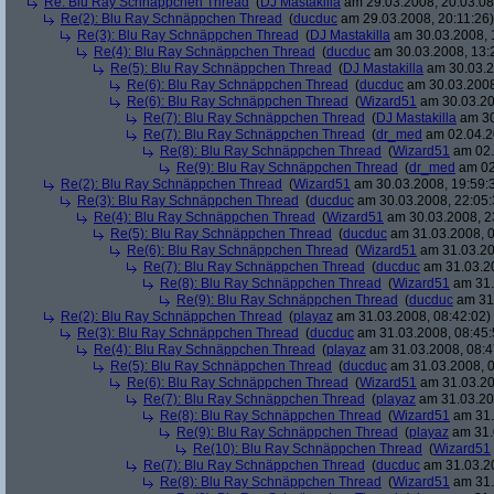
Re: Blu Ray Schnäppchen Thread
(
DJ Mastakilla
am 29.03.2008, 20:03:08
Re(2): Blu Ray Schnäppchen Thread
(
ducduc
am 29.03.2008, 20:11:26)
Re(3): Blu Ray Schnäppchen Thread
(
DJ Mastakilla
am 30.03.2008, 
Re(4): Blu Ray Schnäppchen Thread
(
ducduc
am 30.03.2008, 13:
Re(5): Blu Ray Schnäppchen Thread
(
DJ Mastakilla
am 30.03.2
Re(6): Blu Ray Schnäppchen Thread
(
ducduc
am 30.03.2008
Re(6): Blu Ray Schnäppchen Thread
(
Wizard51
am 30.03.20
Re(7): Blu Ray Schnäppchen Thread
(
DJ Mastakilla
am 30
Re(7): Blu Ray Schnäppchen Thread
(
dr_med
am 02.04.2
Re(8): Blu Ray Schnäppchen Thread
(
Wizard51
am 02.
Re(9): Blu Ray Schnäppchen Thread
(
dr_med
am 02
Re(2): Blu Ray Schnäppchen Thread
(
Wizard51
am 30.03.2008, 19:59:
Re(3): Blu Ray Schnäppchen Thread
(
ducduc
am 30.03.2008, 22:05:
Re(4): Blu Ray Schnäppchen Thread
(
Wizard51
am 30.03.2008, 2
Re(5): Blu Ray Schnäppchen Thread
(
ducduc
am 31.03.2008, 0
Re(6): Blu Ray Schnäppchen Thread
(
Wizard51
am 31.03.20
Re(7): Blu Ray Schnäppchen Thread
(
ducduc
am 31.03.20
Re(8): Blu Ray Schnäppchen Thread
(
Wizard51
am 31.
Re(9): Blu Ray Schnäppchen Thread
(
ducduc
am 31.
Re(2): Blu Ray Schnäppchen Thread
(
playaz
am 31.03.2008, 08:42:02)
Re(3): Blu Ray Schnäppchen Thread
(
ducduc
am 31.03.2008, 08:45:
Re(4): Blu Ray Schnäppchen Thread
(
playaz
am 31.03.2008, 08:4
Re(5): Blu Ray Schnäppchen Thread
(
ducduc
am 31.03.2008, 0
Re(6): Blu Ray Schnäppchen Thread
(
Wizard51
am 31.03.20
Re(7): Blu Ray Schnäppchen Thread
(
playaz
am 31.03.20
Re(8): Blu Ray Schnäppchen Thread
(
Wizard51
am 31.
Re(9): Blu Ray Schnäppchen Thread
(
playaz
am 31.
Re(10): Blu Ray Schnäppchen Thread
(
Wizard51
Re(7): Blu Ray Schnäppchen Thread
(
ducduc
am 31.03.20
Re(8): Blu Ray Schnäppchen Thread
(
Wizard51
am 31.