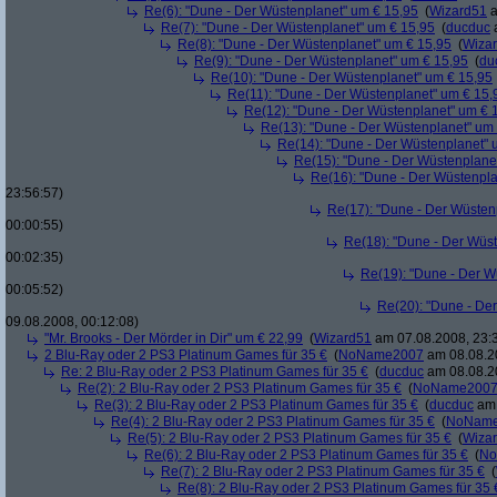
Re(6): "Dune - Der Wüstenplanet" um € 15,95
(
Wizard51
a
Re(7): "Dune - Der Wüstenplanet" um € 15,95
(
ducduc
a
Re(8): "Dune - Der Wüstenplanet" um € 15,95
(
Wiza
Re(9): "Dune - Der Wüstenplanet" um € 15,95
(
du
Re(10): "Dune - Der Wüstenplanet" um € 15,95
Re(11): "Dune - Der Wüstenplanet" um € 15,
Re(12): "Dune - Der Wüstenplanet" um € 
Re(13): "Dune - Der Wüstenplanet" um
Re(14): "Dune - Der Wüstenplanet" 
Re(15): "Dune - Der Wüstenplane
Re(16): "Dune - Der Wüstenpla
23:56:57)
Re(17): "Dune - Der Wüsten
00:00:55)
Re(18): "Dune - Der Wüs
00:02:35)
Re(19): "Dune - Der W
00:05:52)
Re(20): "Dune - De
09.08.2008, 00:12:08)
"Mr. Brooks - Der Mörder in Dir" um € 22,99
(
Wizard51
am 07.08.2008, 23:
2 Blu-Ray oder 2 PS3 Platinum Games für 35 €
(
NoName2007
am 08.08.20
Re: 2 Blu-Ray oder 2 PS3 Platinum Games für 35 €
(
ducduc
am 08.08.20
Re(2): 2 Blu-Ray oder 2 PS3 Platinum Games für 35 €
(
NoName200
Re(3): 2 Blu-Ray oder 2 PS3 Platinum Games für 35 €
(
ducduc
am 
Re(4): 2 Blu-Ray oder 2 PS3 Platinum Games für 35 €
(
NoNam
Re(5): 2 Blu-Ray oder 2 PS3 Platinum Games für 35 €
(
Wiza
Re(6): 2 Blu-Ray oder 2 PS3 Platinum Games für 35 €
(
No
Re(7): 2 Blu-Ray oder 2 PS3 Platinum Games für 35 €
(
Re(8): 2 Blu-Ray oder 2 PS3 Platinum Games für 35 