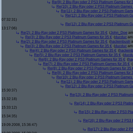
Re(9): 2 Blu-Ray oder 2 PS3 Platinum Games für 
Re(10): 2 Blu-Ray oder 2 PS3 Platinum Games 
Re(11): 2 Blu-Ray oder 2 PS3 Platinum Game
Re(12): 2 Blu-Ray oder 2 PS3 Platinum G
07:32:31)
Re(12): 2 Blu-Ray oder 2 PS3 Platinum G
13:17:06)
Re(2): 2 Blu-Ray oder 2 PS3 Platinum Games für 35 €
(
John_Doe
am 
Re(3): 2 Blu-Ray oder 2 PS3 Platinum Games für 35 €
(
ducduc
am 
Re(2): 2 Blu-Ray oder 2 PS3 Platinum Games für 35 €
(
hackenbush
a
Re(3): 2 Blu-Ray oder 2 PS3 Platinum Games für 35 €
(
ducduc
am 
Re(4): 2 Blu-Ray oder 2 PS3 Platinum Games für 35 €
(
hacken
Re(5): 2 Blu-Ray oder 2 PS3 Platinum Games für 35 €
(
ducd
Re(6): 2 Blu-Ray oder 2 PS3 Platinum Games für 35 €
(
ha
Re(7): 2 Blu-Ray oder 2 PS3 Platinum Games für 35 €
(
Re(8): 2 Blu-Ray oder 2 PS3 Platinum Games für 35 
Re(9): 2 Blu-Ray oder 2 PS3 Platinum Games für 
Re(10): 2 Blu-Ray oder 2 PS3 Platinum Games 
Re(11): 2 Blu-Ray oder 2 PS3 Platinum Game
Re(12): 2 Blu-Ray oder 2 PS3 Platinum G
15:30:37)
Re(13): 2 Blu-Ray oder 2 PS3 Platinum
15:32:18)
Re(14): 2 Blu-Ray oder 2 PS3 Plati
15:33:12)
Re(15): 2 Blu-Ray oder 2 PS3 Pl
15:34:35)
Re(16): 2 Blu-Ray oder 2 PS3 
19.09.2008, 15:36:47)
Re(17): 2 Blu-Ray oder 2 P