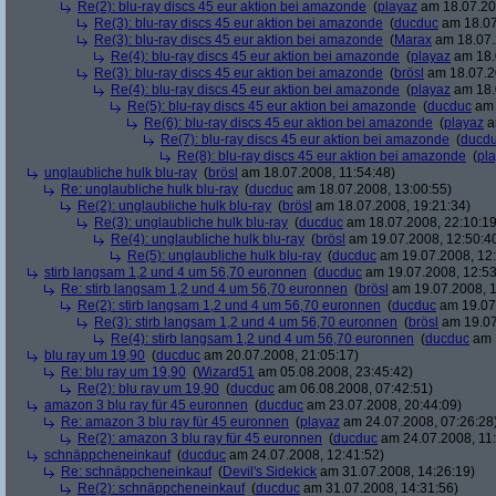
Re(2): blu-ray discs 45 eur aktion bei amazonde
(
playaz
am 18.07.200
Re(3): blu-ray discs 45 eur aktion bei amazonde
(
ducduc
am 18.07
Re(3): blu-ray discs 45 eur aktion bei amazonde
(
Marax
am 18.07.
Re(4): blu-ray discs 45 eur aktion bei amazonde
(
playaz
am 18.
Re(3): blu-ray discs 45 eur aktion bei amazonde
(
brösl
am 18.07.2
Re(4): blu-ray discs 45 eur aktion bei amazonde
(
playaz
am 18.
Re(5): blu-ray discs 45 eur aktion bei amazonde
(
ducduc
am 
Re(6): blu-ray discs 45 eur aktion bei amazonde
(
playaz
a
Re(7): blu-ray discs 45 eur aktion bei amazonde
(
ducd
Re(8): blu-ray discs 45 eur aktion bei amazonde
(
pl
unglaubliche hulk blu-ray
(
brösl
am 18.07.2008, 11:54:48)
Re: unglaubliche hulk blu-ray
(
ducduc
am 18.07.2008, 13:00:55)
Re(2): unglaubliche hulk blu-ray
(
brösl
am 18.07.2008, 19:21:34)
Re(3): unglaubliche hulk blu-ray
(
ducduc
am 18.07.2008, 22:10:19
Re(4): unglaubliche hulk blu-ray
(
brösl
am 19.07.2008, 12:50:4
Re(5): unglaubliche hulk blu-ray
(
ducduc
am 19.07.2008, 12:
stirb langsam 1,2 und 4 um 56,70 euronnen
(
ducduc
am 19.07.2008, 12:53
Re: stirb langsam 1,2 und 4 um 56,70 euronnen
(
brösl
am 19.07.2008, 1
Re(2): stirb langsam 1,2 und 4 um 56,70 euronnen
(
ducduc
am 19.07.
Re(3): stirb langsam 1,2 und 4 um 56,70 euronnen
(
brösl
am 19.07
Re(4): stirb langsam 1,2 und 4 um 56,70 euronnen
(
ducduc
am 1
blu ray um 19,90
(
ducduc
am 20.07.2008, 21:05:17)
Re: blu ray um 19,90
(
Wizard51
am 05.08.2008, 23:45:42)
Re(2): blu ray um 19,90
(
ducduc
am 06.08.2008, 07:42:51)
amazon 3 blu ray für 45 euronnen
(
ducduc
am 23.07.2008, 20:44:09)
Re: amazon 3 blu ray für 45 euronnen
(
playaz
am 24.07.2008, 07:26:28
Re(2): amazon 3 blu ray für 45 euronnen
(
ducduc
am 24.07.2008, 11:
schnäppcheneinkauf
(
ducduc
am 24.07.2008, 12:41:52)
Re: schnäppcheneinkauf
(
Devil's Sidekick
am 31.07.2008, 14:26:19)
Re(2): schnäppcheneinkauf
(
ducduc
am 31.07.2008, 14:31:56)