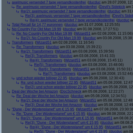
axelmusic versendet 7 tage versandkostenfrei
(
ducduc
am 28.07.2008, 12:
Re: axelmusic versendet 7 tage versandkostenfrei
(
Devil's Sidekick
am 3
Re(2): axelmusic versendet 7 tage versandkostenfrei
(
ducduc
am 31.0
Re(3): axelmusic versendet 7 tage versandkostenfrei
(
Devil's Side
Re(4): axelmusic versendet 7 tage versandkostenfrei
(
ducduc
am
Total Recall für 14,77 euronnen
(
ducduc
am 31.07.2008, 12:25:55)
No Country For Old Man 19,99
(
ducduc
am 01.08.2008, 17:27:51)
Re: No Country For Old Man 19,99
(
Wizard51
am 02.08.2008, 11:15:06)
Re(2): No Country For Old Man 19,99
(
ducduc
am 03.08.2008, 15:38
Transformers
(
Wizard51
am 02.08.2008, 11:16:54)
Re: Transformers
(
ducduc
am 03.08.2008, 15:39:21)
Re(2): Transformers
(
Wizard51
am 03.08.2008, 15:39:56)
Re(3): Transformers
(
ducduc
am 03.08.2008, 15:41:33)
Re(4): Transformers
(
Wizard51
am 03.08.2008, 15:45:11)
Re(5): Transformers
(
ducduc
am 03.08.2008, 15:48:06)
Re(6): Transformers
(
Wizard51
am 03.08.2008, 15:50:31)
Re(7): Transformers
(
ducduc
am 03.08.2008, 15:52:44)
und schon wieder billiger 22,95
(
ducduc
am 05.08.2008, 12:30:43)
Re: und schon wieder billiger 22,95
(
Wizard51
am 05.08.2008, 12:47
Re(2): und schon wieder billiger 22,95
(
ducduc
am 05.08.2008, 12
Deal der Woche bei Amazon
(
DocSchneck
am 05.08.2008, 12:22:27)
Re: Deal der Woche bei Amazon
(
ducduc
am 05.08.2008, 12:34:51)
Re(2): Deal der Woche bei Amazon
(
Wizard51
am 05.08.2008, 12:48
Re(3): Deal der Woche bei Amazon
(
ducduc
am 05.08.2008, 12:49
"Dune - Der Wüstenplanet" um € 15,95
(
Wizard51
am 07.08.2008, 23:30:3
Re: "Dune - Der Wüstenplanet" um € 15,95
(
ducduc
am 08.08.2008, 22:
Re(2): "Dune - Der Wüstenplanet" um € 15,95
(
Wizard51
am 08.08.20
Re(3): "Dune - Der Wüstenplanet" um € 15,95
(
ducduc
am 08.08.20
Re(4): "Dune - Der Wüstenplanet" um € 15,95
(
Wizard51
am 08.
Re(5): "Dune - Der Wüstenplanet" um € 15,95
(
ducduc
am 08.