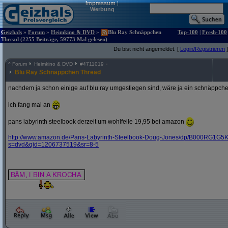
Impressum
|
Werbung
Geizhals
»
Forum
»
Heimkino & DVD
»
Blu Ray Schnäppchen
Top-100
|
Fresh-100
Thread (2255 Beiträge, 59773 Mal gelesen)
Du bist nicht angemeldet. [
Login/Registrieren
]
^
Forum
Heimkino & DVD
#
4711019
Blu Ray Schnäppchen Thread
nachdem ja schon einige auf blu ray umgestiegen sind, wäre ja ein schnäppche
ich fang mal an
pans labyrinth steelbook derzeit um wohlfeile 19,95 bei amazon
http:/
/
www.amazon.de/
Pans-Labyrinth-Steelbook-Doug-Jones/
dp/
B000RG1G5K
s=dvd&
qid=1206737519&
sr=8-5