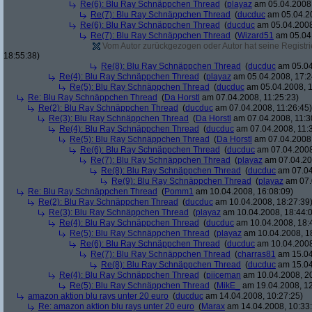
Re(6): Blu Ray Schnäppchen Thread
(
playaz
am 05.04.2008,
Re(7): Blu Ray Schnäppchen Thread
(
ducduc
am 05.04.20
Re(6): Blu Ray Schnäppchen Thread
(
ducduc
am 05.04.2008
Re(7): Blu Ray Schnäppchen Thread
(
Wizard51
am 05.04.
Vom Autor zurückgezogen oder Autor hat seine Registrie
18:55:38)
Re(8): Blu Ray Schnäppchen Thread
(
ducduc
am 05.04
Re(4): Blu Ray Schnäppchen Thread
(
playaz
am 05.04.2008, 17:2
Re(5): Blu Ray Schnäppchen Thread
(
ducduc
am 05.04.2008, 1
Re: Blu Ray Schnäppchen Thread
(
Da Horstl
am 07.04.2008, 11:25:23)
Re(2): Blu Ray Schnäppchen Thread
(
ducduc
am 07.04.2008, 11:26:45)
Re(3): Blu Ray Schnäppchen Thread
(
Da Horstl
am 07.04.2008, 11:3
Re(4): Blu Ray Schnäppchen Thread
(
ducduc
am 07.04.2008, 11:
Re(5): Blu Ray Schnäppchen Thread
(
Da Horstl
am 07.04.2008,
Re(6): Blu Ray Schnäppchen Thread
(
ducduc
am 07.04.2008
Re(7): Blu Ray Schnäppchen Thread
(
playaz
am 07.04.200
Re(8): Blu Ray Schnäppchen Thread
(
ducduc
am 07.04
Re(9): Blu Ray Schnäppchen Thread
(
playaz
am 07.
Re: Blu Ray Schnäppchen Thread
(
Pomm1
am 10.04.2008, 16:08:09)
Re(2): Blu Ray Schnäppchen Thread
(
ducduc
am 10.04.2008, 18:27:39
Re(3): Blu Ray Schnäppchen Thread
(
playaz
am 10.04.2008, 18:44:
Re(4): Blu Ray Schnäppchen Thread
(
ducduc
am 10.04.2008, 18:
Re(5): Blu Ray Schnäppchen Thread
(
playaz
am 10.04.2008, 1
Re(6): Blu Ray Schnäppchen Thread
(
ducduc
am 10.04.2008
Re(7): Blu Ray Schnäppchen Thread
(
charras81
am 15.04
Re(8): Blu Ray Schnäppchen Thread
(
ducduc
am 15.04
Re(4): Blu Ray Schnäppchen Thread
(
piiceman
am 10.04.2008, 20
Re(5): Blu Ray Schnäppchen Thread
(
MikE_
am 19.04.2008, 12
amazon aktion blu rays unter 20 euro
(
ducduc
am 14.04.2008, 10:27:25)
Re: amazon aktion blu rays unter 20 euro
(
Marax
am 14.04.2008, 10:33