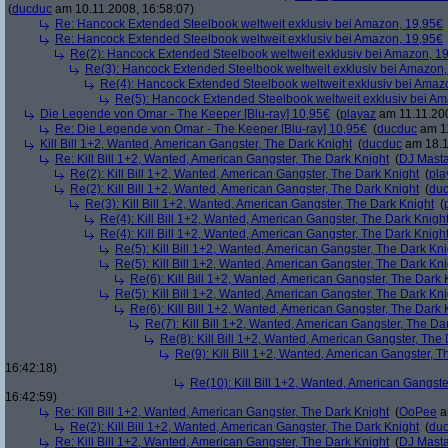
(
ducduc
am 10.11.2008, 16:58:07)
Re: Hancock Extended Steelbook weltweit exklusiv bei Amazon, 19,95€
Re: Hancock Extended Steelbook weltweit exklusiv bei Amazon, 19,95€
Re(2): Hancock Extended Steelbook weltweit exklusiv bei Amazon, 1
Re(3): Hancock Extended Steelbook weltweit exklusiv bei Amazon,
Re(4): Hancock Extended Steelbook weltweit exklusiv bei Amaz
Re(5): Hancock Extended Steelbook weltweit exklusiv bei A
Die Legende von Omar - The Keeper [Blu-ray] 10,95€
(
playaz
am 11.11.200
Re: Die Legende von Omar - The Keeper [Blu-ray] 10,95€
(
ducduc
am 11
Kill Bill 1+2, Wanted, American Gangster, The Dark Knight
(
ducduc
am 18.1
Re: Kill Bill 1+2, Wanted, American Gangster, The Dark Knight
(
DJ Masta
Re(2): Kill Bill 1+2, Wanted, American Gangster, The Dark Knight
(
pla
Re(2): Kill Bill 1+2, Wanted, American Gangster, The Dark Knight
(
du
Re(3): Kill Bill 1+2, Wanted, American Gangster, The Dark Knight
(
Re(4): Kill Bill 1+2, Wanted, American Gangster, The Dark Knigh
Re(4): Kill Bill 1+2, Wanted, American Gangster, The Dark Knigh
Re(5): Kill Bill 1+2, Wanted, American Gangster, The Dark Kni
Re(5): Kill Bill 1+2, Wanted, American Gangster, The Dark Kni
Re(6): Kill Bill 1+2, Wanted, American Gangster, The Dark 
Re(5): Kill Bill 1+2, Wanted, American Gangster, The Dark Kni
Re(6): Kill Bill 1+2, Wanted, American Gangster, The Dark 
Re(7): Kill Bill 1+2, Wanted, American Gangster, The Da
Re(8): Kill Bill 1+2, Wanted, American Gangster, The
Re(9): Kill Bill 1+2, Wanted, American Gangster, T
16:42:18)
Re(10): Kill Bill 1+2, Wanted, American Gangste
16:42:59)
Re: Kill Bill 1+2, Wanted, American Gangster, The Dark Knight
(
OoPee
a
Re(2): Kill Bill 1+2, Wanted, American Gangster, The Dark Knight
(
du
Re: Kill Bill 1+2, Wanted, American Gangster, The Dark Knight
(
DJ Masta