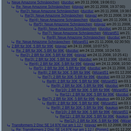
Neue Amazone Schnäppchen
(
ducduc
am 20.11.2008, 19:06:01)
Re: Neue Amazone Schnäppchen
(
playaz
am 20.11.2008, 19:37:00)
Re(2): Neue Amazone Schnäppchen
(
ducduc
am 20.11.2008, 19:38:
Re(3): Neue Amazone Schnäppchen
(
playaz
am 20.11.2008, 19:3
Re(4): Neue Amazone Schnäppchen
(
ducduc
am 20.11.2008, 1
Re(5): Neue Amazone Schnäppchen
(
playaz
am 20.11.2008,
Re(6): Neue Amazone Schnäppchen
(
ducduc
am 20.11.20
Re(7): Neue Amazone Schnäppchen
(
Wizard51
am 21.
Re(8): Neue Amazone Schnäppchen
(
ducduc
am 21.
Re: Neue Amazone Schnäppchen
(
Wizard51
am 21.11.2008, 02:30:50)
2 BR für 30€, 5 BR für 99€
(
playaz
am 24.11.2008, 10:07:57)
Re: 2 BR für 30€, 5 BR für 99€
(
ducduc
am 24.11.2008, 10:24:53)
Re(2): 2 BR für 30€, 5 BR für 99€
(
playaz
am 24.11.2008, 10:25:41)
Re(3): 2 BR für 30€, 5 BR für 99€
(
ducduc
am 24.11.2008, 10:46:1
Re(4): 2 BR für 30€, 5 BR für 99€
(
playaz
am 24.11.2008, 10:50
Re(5): 2 BR für 30€, 5 BR für 99€
(
ducduc
am 24.11.2008, 12
Re(6): 2 BR für 30€, 5 BR für 99€
(
Wizard51
am 01.12.200
Re(7): 2 BR für 30€, 5 BR für 99€
(
ducduc
am 03.12.200
Re(8): 2 BR für 30€, 5 BR für 99€
(
Wizard51
am 03.1
Re(9): 2 BR für 30€, 5 BR für 99€
(
ducduc
am 03.1
Re(10): 2 BR für 30€, 5 BR für 99€
(
Wizard51
a
Re(11): 2 BR für 30€, 5 BR für 99€
(
ducduc
a
Re(7): 2 BR für 30€, 5 BR für 99€
(
kaukus
am 03.12.200
Re(8): 2 BR für 30€, 5 BR für 99€
(
Wizard51
am 03.1
Re(9): 2 BR für 30€, 5 BR für 99€
(
kaukus
am 03.1
Re(10): 2 BR für 30€, 5 BR für 99€
(
Wizard51
a
Re(11): 2 BR für 30€, 5 BR für 99€
(
kaukus
a
Re(12): 2 BR für 30€, 5 BR für 99€
(
Wiza
Transformers 2 Disc SE 14,97€ nur am 1.12.!
(
playaz
am 01.12.2008, 09:2
Re: Transformers 2 Disc SE 14,97€ nur am 1.12.!
(
Pomm1
am 01.12.200