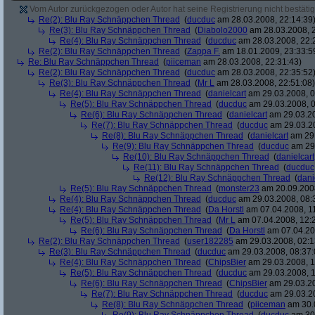
Vom Autor zurückgezogen oder Autor hat seine Registrierung nicht bestätig
Re(2): Blu Ray Schnäppchen Thread
(
ducduc
am 28.03.2008, 22:14:39
Re(3): Blu Ray Schnäppchen Thread
(
Diabolo2000
am 28.03.2008, 2
Re(4): Blu Ray Schnäppchen Thread
(
ducduc
am 28.03.2008, 22:
Re(2): Blu Ray Schnäppchen Thread
(
Zappa F.
am 18.01.2009, 23:33:5
Re: Blu Ray Schnäppchen Thread
(
piiceman
am 28.03.2008, 22:31:43)
Re(2): Blu Ray Schnäppchen Thread
(
ducduc
am 28.03.2008, 22:35:52
Re(3): Blu Ray Schnäppchen Thread
(
Mr L
am 28.03.2008, 22:51:08)
Re(4): Blu Ray Schnäppchen Thread
(
danielcart
am 29.03.2008, 0
Re(5): Blu Ray Schnäppchen Thread
(
ducduc
am 29.03.2008, 0
Re(6): Blu Ray Schnäppchen Thread
(
danielcart
am 29.03.20
Re(7): Blu Ray Schnäppchen Thread
(
ducduc
am 29.03.20
Re(8): Blu Ray Schnäppchen Thread
(
danielcart
am 29.
Re(9): Blu Ray Schnäppchen Thread
(
ducduc
am 29.
Re(10): Blu Ray Schnäppchen Thread
(
danielcart
Re(11): Blu Ray Schnäppchen Thread
(
ducduc
Re(12): Blu Ray Schnäppchen Thread
(
dani
Re(5): Blu Ray Schnäppchen Thread
(
monster23
am 20.09.2008
Re(4): Blu Ray Schnäppchen Thread
(
ducduc
am 29.03.2008, 08:
Re(4): Blu Ray Schnäppchen Thread
(
Da Horstl
am 07.04.2008, 11
Re(5): Blu Ray Schnäppchen Thread
(
Mr L
am 07.04.2008, 12:
Re(6): Blu Ray Schnäppchen Thread
(
Da Horstl
am 07.04.20
Re(2): Blu Ray Schnäppchen Thread
(
user182285
am 29.03.2008, 02:1
Re(3): Blu Ray Schnäppchen Thread
(
ducduc
am 29.03.2008, 08:37:
Re(4): Blu Ray Schnäppchen Thread
(
ChipsBier
am 29.03.2008, 1
Re(5): Blu Ray Schnäppchen Thread
(
ducduc
am 29.03.2008, 1
Re(6): Blu Ray Schnäppchen Thread
(
ChipsBier
am 29.03.20
Re(7): Blu Ray Schnäppchen Thread
(
ducduc
am 29.03.20
Re(8): Blu Ray Schnäppchen Thread
(
piiceman
am 30.0