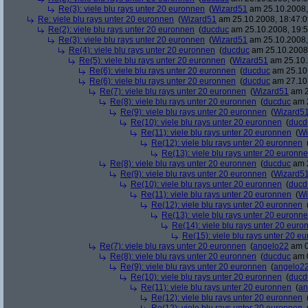
Re(3): viele blu rays unter 20 euronnen
(
Wizard51
am 25.10.2008,
Re: viele blu rays unter 20 euronnen
(
Wizard51
am 25.10.2008, 18:47:0
Re(2): viele blu rays unter 20 euronnen
(
ducduc
am 25.10.2008, 19:5
Re(3): viele blu rays unter 20 euronnen
(
Wizard51
am 25.10.2008,
Re(4): viele blu rays unter 20 euronnen
(
ducduc
am 25.10.2008,
Re(5): viele blu rays unter 20 euronnen
(
Wizard51
am 25.10.
Re(6): viele blu rays unter 20 euronnen
(
ducduc
am 25.10.
Re(6): viele blu rays unter 20 euronnen
(
ducduc
am 27.10.
Re(7): viele blu rays unter 20 euronnen
(
Wizard51
am 2
Re(8): viele blu rays unter 20 euronnen
(
ducduc
am 2
Re(9): viele blu rays unter 20 euronnen
(
Wizard5
Re(10): viele blu rays unter 20 euronnen
(
ducd
Re(11): viele blu rays unter 20 euronnen
(
Wi
Re(12): viele blu rays unter 20 euronnen
Re(13): viele blu rays unter 20 euronn
Re(8): viele blu rays unter 20 euronnen
(
ducduc
am 2
Re(9): viele blu rays unter 20 euronnen
(
Wizard5
Re(10): viele blu rays unter 20 euronnen
(
ducd
Re(11): viele blu rays unter 20 euronnen
(
Wi
Re(12): viele blu rays unter 20 euronnen
Re(13): viele blu rays unter 20 euronn
Re(14): viele blu rays unter 20 euro
Re(15): viele blu rays unter 20 e
Re(7): viele blu rays unter 20 euronnen
(
angelo22
am 0
Re(8): viele blu rays unter 20 euronnen
(
ducduc
am 0
Re(9): viele blu rays unter 20 euronnen
(
angelo2
Re(10): viele blu rays unter 20 euronnen
(
ducd
Re(11): viele blu rays unter 20 euronnen
(
an
Re(12): viele blu rays unter 20 euronnen