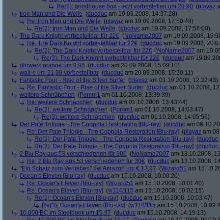
Re(5): grindhouse box - jetzt vorbestellen um 29,90
(
playaz
a
Iron Man und Die Welle
(
ducduc
am 19.09.2008, 14:37:28)
Re: Iron Man und Die Welle
(
playaz
am 19.09.2008, 17:50:48)
Re(2): Iron Man und Die Welle
(
ducduc
am 19.09.2008, 17:56:00)
The Dark Knight vorbestellbar für 22€
(
NoName2007
am 19.09.2008, 19:5
Re: The Dark Knight vorbestellbar für 22€
(
ducduc
am 19.09.2008, 20:0
Re(2): The Dark Knight vorbestellbar für 22€
(
NoName2007
am 19.09
Re(3): The Dark Knight vorbestellbar für 22€
(
ducduc
am 19.09.200
uhrwerk orange um 9,95
(
ducduc
am 20.09.2008, 15:09:10)
wall-e um 21,99 vorbestellbar
(
ducduc
am 20.09.2008, 15:20:11)
Fantastic Four - Rise of the Silver Surfer
(
playaz
am 01.10.2008, 12:32:43)
Re: Fantastic Four - Rise of the Silver Surfer
(
ducduc
am 01.10.2008, 12
weitere Schnäpchen
(
Pomm1
am 01.10.2008, 13:39:39)
Re: weitere Schnäpchen
(
ducduc
am 01.10.2008, 13:43:44)
Re(2): weitere Schnäpchen
(
Pomm1
am 01.10.2008, 14:03:47)
Re(3): weitere Schnäpchen
(
ducduc
am 01.10.2008, 14:05:56)
Der Pate Trilogie - The Coppola Restoration [Blu-ray]
(
ducduc
am 08.10.20
Re: Der Pate Trilogie - The Coppola Restoration [Blu-ray]
(
playaz
am 08.
Re(2): Der Pate Trilogie - The Coppola Restoration [Blu-ray]
(
ducduc
Re(2): Der Pate Trilogie - The Coppola Restoration [Blu-ray]
(
ducduc
2 Blu Ray aus 53 verschiedenen für 30€
(
NoName2007
am 13.10.2008, 13
Re: 2 Blu Ray aus 53 verschiedenen für 30€
(
ducduc
am 13.10.2008, 14
"Ein Schatz zum Verlieben" bei Amazon um € 13,97
(
Wizard51
am 15.10.20
Ocean's Eleven [Blu-ray]
(
ducduc
am 15.10.2008, 10:00:20)
Re: Ocean's Eleven [Blu-ray]
(
Wizard51
am 15.10.2008, 10:01:40)
Re: Ocean's Eleven [Blu-ray]
(
w114/115
am 15.10.2008, 10:02:15)
Re(2): Ocean's Eleven [Blu-ray]
(
ducduc
am 15.10.2008, 10:03:47)
Re(3): Ocean's Eleven [Blu-ray]
(
w114/115
am 15.10.2008, 10:09:
10.000 BC im Steelbook um 15,97
(
ducduc
am 15.10.2008, 14:19:13)