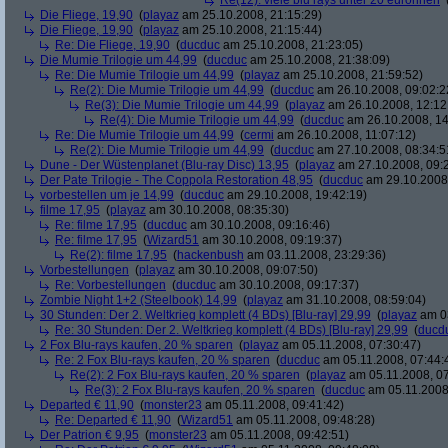
Re(12): viele blu rays unter 20 euronnen
Die Fliege, 19,90
(
playaz
am 25.10.2008, 21:15:29)
Die Fliege, 19,90
(
playaz
am 25.10.2008, 21:15:44)
Re: Die Fliege, 19,90
(
ducduc
am 25.10.2008, 21:23:05)
Die Mumie Trilogie um 44,99
(
ducduc
am 25.10.2008, 21:38:09)
Re: Die Mumie Trilogie um 44,99
(
playaz
am 25.10.2008, 21:59:52)
Re(2): Die Mumie Trilogie um 44,99
(
ducduc
am 26.10.2008, 09:02:2
Re(3): Die Mumie Trilogie um 44,99
(
playaz
am 26.10.2008, 12:12
Re(4): Die Mumie Trilogie um 44,99
(
ducduc
am 26.10.2008, 14
Re: Die Mumie Trilogie um 44,99
(
cermi
am 26.10.2008, 11:07:12)
Re(2): Die Mumie Trilogie um 44,99
(
ducduc
am 27.10.2008, 08:34:5
Dune - Der Wüstenplanet (Blu-ray Disc) 13,95
(
playaz
am 27.10.2008, 09:
Der Pate Trilogie - The Coppola Restoration 48,95
(
ducduc
am 29.10.2008,
vorbestellen um je 14,99
(
ducduc
am 29.10.2008, 19:42:19)
filme 17,95
(
playaz
am 30.10.2008, 08:35:30)
Re: filme 17,95
(
ducduc
am 30.10.2008, 09:16:46)
Re: filme 17,95
(
Wizard51
am 30.10.2008, 09:19:37)
Re(2): filme 17,95
(
hackenbush
am 03.11.2008, 23:29:36)
Vorbestellungen
(
playaz
am 30.10.2008, 09:07:50)
Re: Vorbestellungen
(
ducduc
am 30.10.2008, 09:17:37)
Zombie Night 1+2 (Steelbook) 14,99
(
playaz
am 31.10.2008, 08:59:04)
30 Stunden: Der 2. Weltkrieg komplett (4 BDs) [Blu-ray] 29,99
(
playaz
am 03
Re: 30 Stunden: Der 2. Weltkrieg komplett (4 BDs) [Blu-ray] 29,99
(
ducd
2 Fox Blu-rays kaufen, 20 % sparen
(
playaz
am 05.11.2008, 07:30:47)
Re: 2 Fox Blu-rays kaufen, 20 % sparen
(
ducduc
am 05.11.2008, 07:44:
Re(2): 2 Fox Blu-rays kaufen, 20 % sparen
(
playaz
am 05.11.2008, 07
Re(3): 2 Fox Blu-rays kaufen, 20 % sparen
(
ducduc
am 05.11.2008,
Departed € 11,90
(
monster23
am 05.11.2008, 09:41:42)
Re: Departed € 11,90
(
Wizard51
am 05.11.2008, 09:48:28)
Der Patrion € 9,95
(
monster23
am 05.11.2008, 09:42:51)