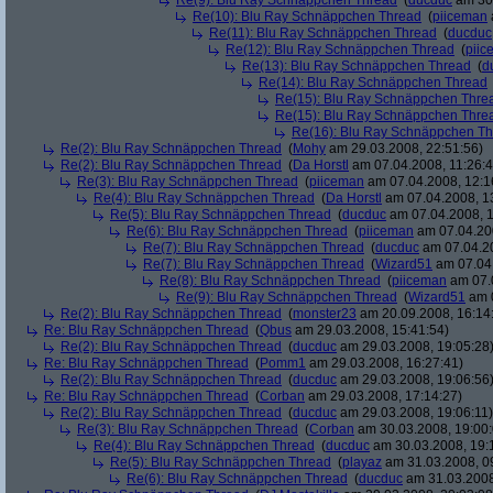
Re(9): Blu Ray Schnäppchen Thread
(
ducduc
am 30.
Re(10): Blu Ray Schnäppchen Thread
(
piiceman
Re(11): Blu Ray Schnäppchen Thread
(
ducduc
Re(12): Blu Ray Schnäppchen Thread
(
piic
Re(13): Blu Ray Schnäppchen Thread
(
d
Re(14): Blu Ray Schnäppchen Thread
Re(15): Blu Ray Schnäppchen Thre
Re(15): Blu Ray Schnäppchen Thre
Re(16): Blu Ray Schnäppchen T
Re(2): Blu Ray Schnäppchen Thread
(
Mohy
am 29.03.2008, 22:51:56)
Re(2): Blu Ray Schnäppchen Thread
(
Da Horstl
am 07.04.2008, 11:26:4
Re(3): Blu Ray Schnäppchen Thread
(
piiceman
am 07.04.2008, 12:1
Re(4): Blu Ray Schnäppchen Thread
(
Da Horstl
am 07.04.2008, 1
Re(5): Blu Ray Schnäppchen Thread
(
ducduc
am 07.04.2008, 1
Re(6): Blu Ray Schnäppchen Thread
(
piiceman
am 07.04.200
Re(7): Blu Ray Schnäppchen Thread
(
ducduc
am 07.04.20
Re(7): Blu Ray Schnäppchen Thread
(
Wizard51
am 07.04.
Re(8): Blu Ray Schnäppchen Thread
(
piiceman
am 07.0
Re(9): Blu Ray Schnäppchen Thread
(
Wizard51
am 0
Re(2): Blu Ray Schnäppchen Thread
(
monster23
am 20.09.2008, 16:14
Re: Blu Ray Schnäppchen Thread
(
Qbus
am 29.03.2008, 15:41:54)
Re(2): Blu Ray Schnäppchen Thread
(
ducduc
am 29.03.2008, 19:05:28
Re: Blu Ray Schnäppchen Thread
(
Pomm1
am 29.03.2008, 16:27:41)
Re(2): Blu Ray Schnäppchen Thread
(
ducduc
am 29.03.2008, 19:06:56
Re: Blu Ray Schnäppchen Thread
(
Corban
am 29.03.2008, 17:14:27)
Re(2): Blu Ray Schnäppchen Thread
(
ducduc
am 29.03.2008, 19:06:11)
Re(3): Blu Ray Schnäppchen Thread
(
Corban
am 30.03.2008, 19:00:
Re(4): Blu Ray Schnäppchen Thread
(
ducduc
am 30.03.2008, 19:
Re(5): Blu Ray Schnäppchen Thread
(
playaz
am 31.03.2008, 0
Re(6): Blu Ray Schnäppchen Thread
(
ducduc
am 31.03.2008