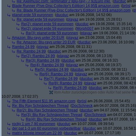
Re: Axelmusic.com: Terminator 2 [Blu-ray] - 7,92Euro inkl.
(
ducduc
am 04
Blade Runner (Five-Disc Collector's Edition) 14,95$ amazon.com
(
brösl
am 
Re: Blade Runner (Five-Disc Collector's Edition) 14,95$ amazon.com
(
d
planet erde 59 euronnen
(
ducduc
am 19.06.2008, 14:52:06)
Re: planet erde 59 euronnen
(
playaz
am 19.06.2008, 15:28:01)
Re(2): planet erde 59 euronnen
(
ducduc
am 19.06.2008, 15:35:14)
Re(2): planet erde 59 euronnen
(
Morph007
am 19.06.2008, 19:01:56
Re(3): planet erde 59 euronnen
(
playaz
am 19.06.2008, 21:14:19)
Amazon: Blu-rays unter 20 EUR
(
playaz
am 23.06.2008, 15:04:49)
Re: Amazon: Blu-rays unter 20 EUR
(
ducduc
am 23.06.2008, 16:10:08)
Rambo 24,99
(
playaz
am 25.06.2008, 08:11:31)
Re: Rambo 24,99
(
ducduc
am 25.06.2008, 08:12:30)
Re(2): Rambo 24,99
(
playaz
am 25.06.2008, 08:13:19)
Re(3): Rambo 24,99
(
ducduc
am 25.06.2008, 08:16:32)
Re(4): Rambo 24,99
(
playaz
am 25.06.2008, 08:19:37)
Re(5): Rambo 24,99
(
ducduc
am 25.06.2008, 08:38:11)
Re(6): Rambo 24,99
(
playaz
am 25.06.2008, 08:39:17)
Re(7): Rambo 24,99
(
ducduc
am 25.06.2008, 08:41:18
Re(8): Rambo 24,99
(
playaz
am 25.06.2008, 08:42:
Re(9): Rambo 24,99
(
ducduc
am 25.06.2008, 08:
Vom Autor zurückgezogen oder Autor hat seine Regi
10.07.2008, 17:02:37)
The Fifth Element $11.95 amazon.com
(
brösl
am 26.06.2008, 15:54:45)
Re: Blu Ray Schnäppchen Thread
(
DocSchneck
am 04.07.2008, 08:25:16)
Re(2): Blu Ray Schnäppchen Thread
(
ducduc
am 04.07.2008, 11:15:54)
Re(3): Blu Ray Schnäppchen Thread
(
DocSchneck
am 04.07.2008, 1
Re(4): Blu Ray Schnäppchen Thread
(
ducduc
am 04.07.2008, 16:
rocky 1 um 7,90 euronnen
(
ducduc
am 10.07.2008, 09:39:54)
der pat 1-3 um 60 euronnen vorbestellbar
(
ducduc
am 10.07.2008, 16:58:1
matrix trilogie import um 22,99
(
ducduc
am 10.07.2008, 17:17:18)