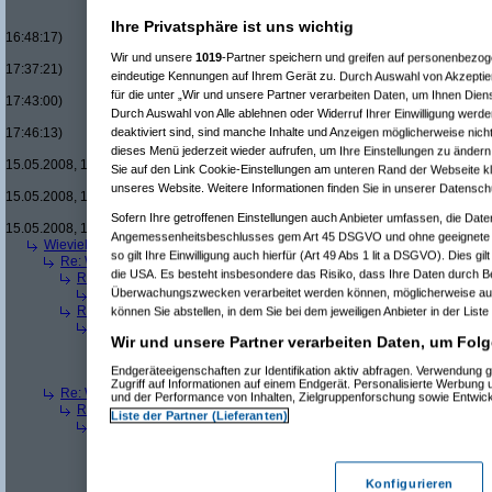
Re(16): Men in Black um £12.33
Re(17): Men in Black um £12
Ihre Privatsphäre ist uns wichtig
16:48:17)
Re(18): Men in Black um 
Wir und unsere
1019
-Partner speichern und greifen auf personenbezo
17:37:21)
eindeutige Kennungen auf Ihrem Gerät zu. Durch Auswahl von Akzeptier
Re(19): Men in Black u
für die unter „Wir und unsere Partner verarbeiten Daten, um Ihnen Dien
17:43:00)
Durch Auswahl von Alle ablehnen oder Widerruf Ihrer Einwilligung werde
Re(20): Men in Blac
deaktiviert sind, sind manche Inhalte und Anzeigen möglicherweise nicht
17:46:13)
Re(21): Men in B
dieses Menü jederzeit wieder aufrufen, um Ihre Einstellungen zu ändern 
15.05.2008, 17:49:46)
Sie auf den Link Cookie-Einstellungen am unteren Rand der Webseite kli
Re(22): Men in
unseres Website. Weitere Informationen finden Sie in unserer Datensch
15.05.2008, 18:07:18)
Re(23): Men
Sofern Ihre getroffenen Einstellungen auch Anbieter umfassen, die Daten
15.05.2008, 18:13:17)
Angemessenheitsbeschlusses gem Art 45 DSGVO und ohne geeignete G
Wieviele blus/hd-dvds habt ihr schon?
(
brösl
am 15.05.2008, 18:06:08)
so gilt Ihre Einwilligung auch hierfür (Art 49 Abs 1 lit a DSGVO). Dies gi
Re: Wieviele blus/hd-dvds habt ihr schon?
(
ducduc
am 15.05.2008, 18:0
die USA. Es besteht insbesondere das Risiko, dass Ihre Daten durch B
Re(2): Wieviele blus/hd-dvds habt ihr schon?
(
brösl
am 15.05.2008, 1
Überwachungszwecken verarbeitet werden können, möglicherweise auc
Re(3): Wieviele blus/hd-dvds habt ihr schon?
(
ducduc
am 15.05.20
Re(2): Wieviele blus/hd-dvds habt ihr schon?
(
hackenbush
am 15.05.
können Sie abstellen, in dem Sie bei dem jeweiligen Anbieter in der Liste
Re(3): Wieviele blus/hd-dvds habt ihr schon?
(
ducduc
am 16.05.20
Wir und unsere Partner verarbeiten Daten, um Folg
Re(4): Wieviele blus/hd-dvds habt ihr schon?
(
hackenbush
am 1
Re(5): Wieviele blus/hd-dvds habt ihr schon?
(
ducduc
am 16.
Endgeräteeigenschaften zur Identifikation aktiv abfragen. Verwendung 
Re(6): Wieviele blus/hd-dvds habt ihr schon?
(
hackenbus
Zugriff auf Informationen auf einem Endgerät. Personalisierte Werbung
Re: Wieviele blus/hd-dvds habt ihr schon?
(
"without"
am 15.05.2008, 18
und der Performance von Inhalten, Zielgruppenforschung sowie Entwic
Re(2): Wieviele blus/hd-dvds habt ihr schon?
(
ducduc
am 15.05.2008,
Liste der Partner (Lieferanten)
Re(3): Wieviele blus/hd-dvds habt ihr schon?
(
"without"
am 15.05.2
Re(4): Wieviele blus/hd-dvds habt ihr schon?
(
ducduc
am 15.05.
Re(5): Wieviele blus/hd-dvds habt ihr schon?
(
"without"
am 15
Re(6): Wieviele blus/hd-dvds habt ihr schon?
(
ducduc
am 1
Konfigurieren