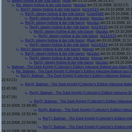
sleepy hollow & der rote baron
(
Rain
am 23.10.2008, 08:13:37)
Re: sleepy hollow & der rote baron
(
ducduc
am 23.10.2008, 10:22:17)
Re(2): sleepy hollow & der rote baron
(
w114/115
am 23.10.2008, 10:
Re(3): sleepy hollow & der rote baron
(
User6465
am 23.10.2008, 1
Re(4): sleepy hollow & der rote baron
(
ducduc
am 23.10.2008, 
Re(3): sleepy hollow & der rote baron
(
ducduc
am 23.10.2008, 10:
Re(4): sleepy hollow & der rote baron
(
w114/115
am 23.10.2008
Re(5): sleepy hollow & der rote baron
(
ducduc
am 23.10.2008
Re(6): sleepy hollow & der rote baron
(
w114/115
am 23.10
Re(3): sleepy hollow & der rote baron
(
Rain
am 23.10.2008, 11:12
Re(4): sleepy hollow & der rote baron
(
w114/115
am 23.10.2008,
Re(2): sleepy hollow & der rote baron
(
playaz
am 23.10.2008, 22:42:
Re(3): sleepy hollow & der rote baron
(
ducduc
am 23.10.2008, 22:
Re(4): sleepy hollow & der rote baron
(
playaz
am 23.10.2008, 2
Re(5): sleepy hollow & der rote baron
(
ducduc
am 23.10.2008
Batman - The Dark Knight (Collector's Edition inklusive Batpod aus Glas) [B
Re: Batman - The Dark Knight (Collector's Edition inklusive Batpod aus G
Re(2): Batman - The Dark Knight (Collector's Edition inklusive Batpod 
22:43:21)
Re(3): Batman - The Dark Knight (Collector's Edition inklusive Batp
22:45:39)
Re(4): Batman - The Dark Knight (Collector's Edition inklusive B
22:47:26)
Re(5): Batman - The Dark Knight (Collector's Edition inklusive
23.10.2008, 22:49:30)
Re(6): Batman - The Dark Knight (Collector's Edition inklus
23.10.2008, 22:52:44)
Re(7): Batman - The Dark Knight (Collector's Edition ink
23.10.2008, 22:54:06)
Re(7): Batman - The Dark Knight (Collector's Edition ink
24.10.2008, 08:38:54)