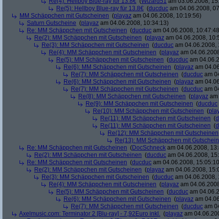
Re(4): Hellboy Blue-ray für 13.8€
(
Wizard51
am 03.06.2008, 15
Re(5): Hellboy Blue-ray für 13.8€
(
ducduc
am 04.06.2008, 07
MM Schäppchen mit Gutscheinen
(
playaz
am 04.06.2008, 10:19:56)
Saturn Gutscheine
(
playaz
am 04.06.2008, 10:34:13)
Re: MM Schäppchen mit Gutscheinen
(
ducduc
am 04.06.2008, 10:47:48
Re(2): MM Schäppchen mit Gutscheinen
(
playaz
am 04.06.2008, 10:
Re(3): MM Schäppchen mit Gutscheinen
(
ducduc
am 04.06.2008, 
Re(4): MM Schäppchen mit Gutscheinen
(
playaz
am 04.06.2008
Re(5): MM Schäppchen mit Gutscheinen
(
ducduc
am 04.06.2
Re(6): MM Schäppchen mit Gutscheinen
(
playaz
am 04.06
Re(7): MM Schäppchen mit Gutscheinen
(
ducduc
am 04
Re(6): MM Schäppchen mit Gutscheinen
(
playaz
am 04.06
Re(7): MM Schäppchen mit Gutscheinen
(
ducduc
am 04
Re(8): MM Schäppchen mit Gutscheinen
(
playaz
am 
Re(9): MM Schäppchen mit Gutscheinen
(
ducduc
Re(10): MM Schäppchen mit Gutscheinen
(
pla
Re(11): MM Schäppchen mit Gutscheinen
(
d
Re(11): MM Schäppchen mit Gutscheinen
(
d
Re(12): MM Schäppchen mit Gutscheinen
Re(13): MM Schäppchen mit Gutschei
Re: MM Schäppchen mit Gutscheinen
(
DocSchneck
am 04.06.2008, 13:
Re(2): MM Schäppchen mit Gutscheinen
(
ducduc
am 04.06.2008, 15:
Re: MM Schäppchen mit Gutscheinen
(
ducduc
am 04.06.2008, 15:05:10
Re(2): MM Schäppchen mit Gutscheinen
(
playaz
am 04.06.2008, 15:
Re(3): MM Schäppchen mit Gutscheinen
(
ducduc
am 04.06.2008, 
Re(4): MM Schäppchen mit Gutscheinen
(
playaz
am 04.06.2008
Re(5): MM Schäppchen mit Gutscheinen
(
ducduc
am 04.06.2
Re(6): MM Schäppchen mit Gutscheinen
(
playaz
am 04.06
Re(7): MM Schäppchen mit Gutscheinen
(
ducduc
am 04
Axelmusic.com: Terminator 2 [Blu-ray] - 7,92Euro inkl.
(
playaz
am 04.06.200