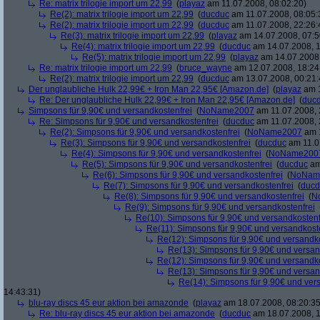
Re: matrix trilogie import um 22,99
(
playaz
am 11.07.2008, 08:02:20)
Re(2): matrix trilogie import um 22,99
(
ducduc
am 11.07.2008, 08:05:
Re(2): matrix trilogie import um 22,99
(
ducduc
am 11.07.2008, 22:26:
Re(3): matrix trilogie import um 22,99
(
playaz
am 14.07.2008, 07:5
Re(4): matrix trilogie import um 22,99
(
ducduc
am 14.07.2008, 1
Re(5): matrix trilogie import um 22,99
(
playaz
am 14.07.2008,
Re: matrix trilogie import um 22,99
(
bruce_wayne
am 12.07.2008, 18:24
Re(2): matrix trilogie import um 22,99
(
ducduc
am 13.07.2008, 00:21:
Der unglaubliche Hulk 22,99€ + Iron Man 22,95€ [Amazon.de]
(
playaz
am 1
Re: Der unglaubliche Hulk 22,99€ + Iron Man 22,95€ [Amazon.de]
(
duc
Simpsons für 9,90€ und versandkostenfrei
(
NoName2007
am 11.07.2008, 
Re: Simpsons für 9,90€ und versandkostenfrei
(
ducduc
am 11.07.2008, 
Re(2): Simpsons für 9,90€ und versandkostenfrei
(
NoName2007
am 1
Re(3): Simpsons für 9,90€ und versandkostenfrei
(
ducduc
am 11.0
Re(4): Simpsons für 9,90€ und versandkostenfrei
(
NoName200
Re(5): Simpsons für 9,90€ und versandkostenfrei
(
ducduc
am
Re(6): Simpsons für 9,90€ und versandkostenfrei
(
NoNam
Re(7): Simpsons für 9,90€ und versandkostenfrei
(
ducd
Re(8): Simpsons für 9,90€ und versandkostenfrei
(
N
Re(9): Simpsons für 9,90€ und versandkostenfrei
Re(10): Simpsons für 9,90€ und versandkostenf
Re(11): Simpsons für 9,90€ und versandkost
Re(12): Simpsons für 9,90€ und versandko
Re(13): Simpsons für 9,90€ und versan
Re(12): Simpsons für 9,90€ und versandko
Re(13): Simpsons für 9,90€ und versan
Re(14): Simpsons für 9,90€ und ver
14:43:31)
blu-ray discs 45 eur aktion bei amazonde
(
playaz
am 18.07.2008, 08:20:35
Re: blu-ray discs 45 eur aktion bei amazonde
(
ducduc
am 18.07.2008, 1