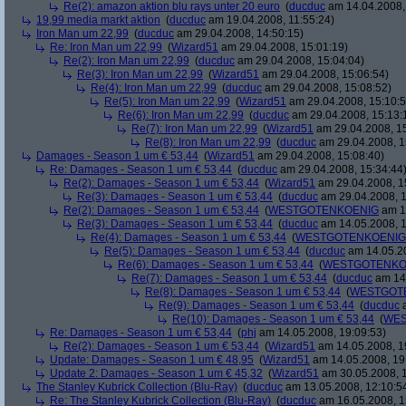
Re(2): amazon aktion blu rays unter 20 euro
(
ducduc
am 14.04.2008,
19,99 media markt aktion
(
ducduc
am 19.04.2008, 11:55:24)
Iron Man um 22,99
(
ducduc
am 29.04.2008, 14:50:15)
Re: Iron Man um 22,99
(
Wizard51
am 29.04.2008, 15:01:19)
Re(2): Iron Man um 22,99
(
ducduc
am 29.04.2008, 15:04:04)
Re(3): Iron Man um 22,99
(
Wizard51
am 29.04.2008, 15:06:54)
Re(4): Iron Man um 22,99
(
ducduc
am 29.04.2008, 15:08:52)
Re(5): Iron Man um 22,99
(
Wizard51
am 29.04.2008, 15:10:5
Re(6): Iron Man um 22,99
(
ducduc
am 29.04.2008, 15:13:
Re(7): Iron Man um 22,99
(
Wizard51
am 29.04.2008, 15
Re(8): Iron Man um 22,99
(
ducduc
am 29.04.2008, 1
Damages - Season 1 um € 53,44
(
Wizard51
am 29.04.2008, 15:08:40)
Re: Damages - Season 1 um € 53,44
(
ducduc
am 29.04.2008, 15:34:44
Re(2): Damages - Season 1 um € 53,44
(
Wizard51
am 29.04.2008, 1
Re(3): Damages - Season 1 um € 53,44
(
ducduc
am 29.04.2008, 1
Re(2): Damages - Season 1 um € 53,44
(
WESTGOTENKOENIG
am 14
Re(3): Damages - Season 1 um € 53,44
(
ducduc
am 14.05.2008, 1
Re(4): Damages - Season 1 um € 53,44
(
WESTGOTENKOENIG
Re(5): Damages - Season 1 um € 53,44
(
ducduc
am 14.05.20
Re(6): Damages - Season 1 um € 53,44
(
WESTGOTENKO
Re(7): Damages - Season 1 um € 53,44
(
ducduc
am 14.
Re(8): Damages - Season 1 um € 53,44
(
WESTGOT
Re(9): Damages - Season 1 um € 53,44
(
ducduc
a
Re(10): Damages - Season 1 um € 53,44
(
WES
Re: Damages - Season 1 um € 53,44
(
phj
am 14.05.2008, 19:09:53)
Re(2): Damages - Season 1 um € 53,44
(
Wizard51
am 14.05.2008, 1
Update: Damages - Season 1 um € 48,95
(
Wizard51
am 14.05.2008, 19
Update 2: Damages - Season 1 um € 45,32
(
Wizard51
am 30.05.2008, 1
The Stanley Kubrick Collection (Blu-Ray)
(
ducduc
am 13.05.2008, 12:10:5
Re: The Stanley Kubrick Collection (Blu-Ray)
(
ducduc
am 16.05.2008, 1