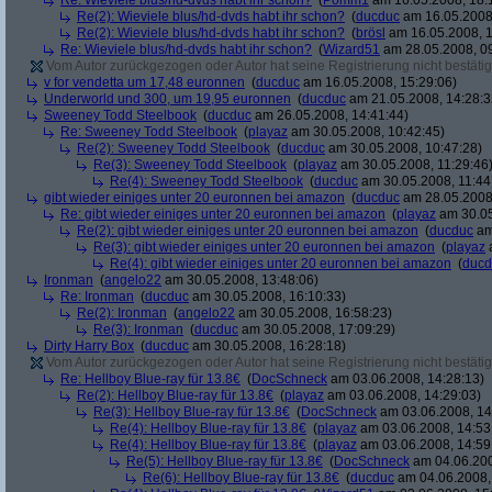
Re: Wieviele blus/hd-dvds habt ihr schon?
(
Pomm1
am 16.05.2008, 18:
Re(2): Wieviele blus/hd-dvds habt ihr schon?
(
ducduc
am 16.05.2008,
Re(2): Wieviele blus/hd-dvds habt ihr schon?
(
brösl
am 16.05.2008, 1
Re: Wieviele blus/hd-dvds habt ihr schon?
(
Wizard51
am 28.05.2008, 09
Vom Autor zurückgezogen oder Autor hat seine Registrierung nicht bestätig
v for vendetta um 17,48 euronnen
(
ducduc
am 16.05.2008, 15:29:06)
Underworld und 300, um 19,95 euronnen
(
ducduc
am 21.05.2008, 14:28:3
Sweeney Todd Steelbook
(
ducduc
am 26.05.2008, 14:41:44)
Re: Sweeney Todd Steelbook
(
playaz
am 30.05.2008, 10:42:45)
Re(2): Sweeney Todd Steelbook
(
ducduc
am 30.05.2008, 10:47:28)
Re(3): Sweeney Todd Steelbook
(
playaz
am 30.05.2008, 11:29:46
Re(4): Sweeney Todd Steelbook
(
ducduc
am 30.05.2008, 11:44
gibt wieder einiges unter 20 euronnen bei amazon
(
ducduc
am 28.05.2008,
Re: gibt wieder einiges unter 20 euronnen bei amazon
(
playaz
am 30.05
Re(2): gibt wieder einiges unter 20 euronnen bei amazon
(
ducduc
am
Re(3): gibt wieder einiges unter 20 euronnen bei amazon
(
playaz
a
Re(4): gibt wieder einiges unter 20 euronnen bei amazon
(
ducd
Ironman
(
angelo22
am 30.05.2008, 13:48:06)
Re: Ironman
(
ducduc
am 30.05.2008, 16:10:33)
Re(2): Ironman
(
angelo22
am 30.05.2008, 16:58:23)
Re(3): Ironman
(
ducduc
am 30.05.2008, 17:09:29)
Dirty Harry Box
(
ducduc
am 30.05.2008, 16:28:18)
Vom Autor zurückgezogen oder Autor hat seine Registrierung nicht bestätig
Re: Hellboy Blue-ray für 13.8€
(
DocSchneck
am 03.06.2008, 14:28:13)
Re(2): Hellboy Blue-ray für 13.8€
(
playaz
am 03.06.2008, 14:29:03)
Re(3): Hellboy Blue-ray für 13.8€
(
DocSchneck
am 03.06.2008, 14
Re(4): Hellboy Blue-ray für 13.8€
(
playaz
am 03.06.2008, 14:53
Re(4): Hellboy Blue-ray für 13.8€
(
playaz
am 03.06.2008, 14:59
Re(5): Hellboy Blue-ray für 13.8€
(
DocSchneck
am 04.06.200
Re(6): Hellboy Blue-ray für 13.8€
(
ducduc
am 04.06.2008,