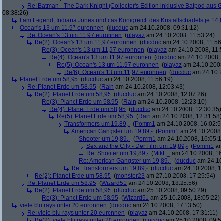
Re: Batman - The Dark Knight (Collector's Edition inklusive Batpod aus G
08:38:26)
I am Legend, Indiana Jones und das Königreich des Kristallschädels je 14,
Ocean's 13 um 11,97 euronnen
(
ducduc
am 24.10.2008, 09:31:12)
Re: Ocean's 13 um 11,97 euronnen
(
playaz
am 24.10.2008, 11:53:24)
Re(2): Ocean's 13 um 11,97 euronnen
(
ducduc
am 24.10.2008, 11:56
Re(3): Ocean's 13 um 11,97 euronnen
(
playaz
am 24.10.2008, 11:
Re(4): Ocean's 13 um 11,97 euronnen
(
ducduc
am 24.10.2008, 
Re(5): Ocean's 13 um 11,97 euronnen
(
playaz
am 24.10.2008
Re(6): Ocean's 13 um 11,97 euronnen
(
ducduc
am 24.10.2
Planet Erde um 58,95
(
ducduc
am 24.10.2008, 11:56:19)
Re: Planet Erde um 58,95
(
Rain
am 24.10.2008, 12:03:43)
Re(2): Planet Erde um 58,95
(
ducduc
am 24.10.2008, 12:07:26)
Re(3): Planet Erde um 58,95
(
Rain
am 24.10.2008, 12:23:10)
Re(4): Planet Erde um 58,95
(
ducduc
am 24.10.2008, 12:30:35)
Re(5): Planet Erde um 58,95
(
Rain
am 24.10.2008, 12:31:58
Transformers um 19,89,-
(
Pomm1
am 24.10.2008, 16:02:5
American Gangster um 19,89,-
(
Pomm1
am 24.10.2008,
Shooter um 19,89,-
(
Pomm1
am 24.10.2008, 16:05:1
Sex and the City - Der Film um 19,89,-
(
Pomm1
am
Re: Shooter um 19,89,-
(
MikE_
am 24.10.2008, 16
Re: American Gangster um 19,89,-
(
ducduc
am 24.10
Re: Transformers um 19,89,-
(
ducduc
am 24.10.2008, 1
Re(2): Planet Erde um 58,95
(
monster23
am 27.10.2008, 17:25:54)
Re: Planet Erde um 58,95
(
Wizard51
am 24.10.2008, 18:25:56)
Re(2): Planet Erde um 58,95
(
ducduc
am 25.10.2008, 09:50:29)
Re(3): Planet Erde um 58,95
(
Wizard51
am 25.10.2008, 18:05:22)
viele blu rays unter 20 euronnen
(
ducduc
am 24.10.2008, 17:13:50)
Re: viele blu rays unter 20 euronnen
(
playaz
am 24.10.2008, 17:31:11)
Re(2): viele blu rays unter 20 euronnen
(
ducduc
am 25.10.2008, 09:5