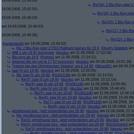
19.09.2008, 15:39:24)
Re(18): 2 Blu-Ray oder 2
19.09.2008, 15:42:55)
Re(19): 2 Blu-Ray ode
19.09.2008, 15:46:23)
Re(20): 2 Blu-Ray 
am 19.09.2008, 15:48:53)
Re(21): 2 Blu-Ra
19.09.2008, 15:49:26)
Re(22): 2 Blu
(
hackenbush
am 19.09.2008, 15:50:52)
Re: 2 Blu-Ray oder 2 PS3 Platinum Games für 35 €
(
Devil's Sidekick
am 
MIB 1 um 18,97 euronnen
(
ducduc
am 11.08.2008, 17:02:56)
Blu-rays ab 16 €
(
Pomm1
am 11.08.2008, 17:24:11)
amazon blu ray um je 17,97 euronnen
(
ducduc
am 30.08.2008, 10:01:16)
"Asterix bei den Olympischen Spielen" um € 14,90
(
Wizard51
am 08.09.200
saw IV um 19,90
(
ducduc
am 11.09.2008, 12:20:55)
Re: saw IV um 19,90
(
Flo061180
am 11.09.2008, 15:14:53)
Re(2): saw IV um 19,90
(
ducduc
am 11.09.2008, 15:22:14)
Re(3): saw IV um 19,90
(
Flo061180
am 11.09.2008, 15:45:46)
Re(4): saw IV um 19,90
(
ducduc
am 11.09.2008, 15:46:45)
Re(5): saw IV um 19,90
(
Flo061180
am 11.09.2008, 15:48:15
Re(6): saw IV um 19,90
(
ducduc
am 11.09.2008, 15:49:48
Re(7): saw IV um 19,90
(
Flo061180
am 11.09.2008, 16:
Re(8): saw IV um 19,90
(
ducduc
am 11.09.2008, 16:
grindhouse box - jetzt vorbestellen um 29,90
(
ducduc
am 11.09.2008, 22:1
Re: grindhouse box - jetzt vorbestellen um 29,90
(
playaz
am 12.09.2008,
Re(2): grindhouse box - jetzt vorbestellen um 29,90
(
ducduc
am 12.09
Re(2): grindhouse box - jetzt vorbestellen um 29,90
(
DocSchneck
am 
Re(3): grindhouse box - jetzt vorbestellen um 29,90
(
playaz
am 09.
Re(4): grindhouse box - jetzt vorbestellen um 29,90
(
DocSchne