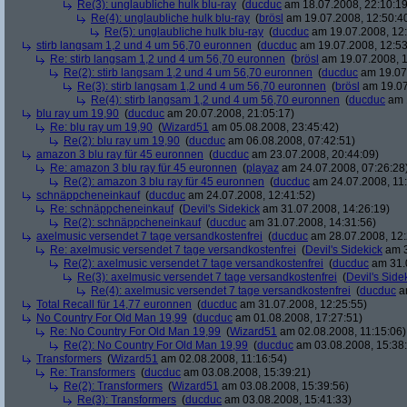
Re(3): unglaubliche hulk blu-ray
(
ducduc
am 18.07.2008, 22:10:19
Re(4): unglaubliche hulk blu-ray
(
brösl
am 19.07.2008, 12:50:4
Re(5): unglaubliche hulk blu-ray
(
ducduc
am 19.07.2008, 12:
stirb langsam 1,2 und 4 um 56,70 euronnen
(
ducduc
am 19.07.2008, 12:53
Re: stirb langsam 1,2 und 4 um 56,70 euronnen
(
brösl
am 19.07.2008, 1
Re(2): stirb langsam 1,2 und 4 um 56,70 euronnen
(
ducduc
am 19.07.
Re(3): stirb langsam 1,2 und 4 um 56,70 euronnen
(
brösl
am 19.07
Re(4): stirb langsam 1,2 und 4 um 56,70 euronnen
(
ducduc
am 1
blu ray um 19,90
(
ducduc
am 20.07.2008, 21:05:17)
Re: blu ray um 19,90
(
Wizard51
am 05.08.2008, 23:45:42)
Re(2): blu ray um 19,90
(
ducduc
am 06.08.2008, 07:42:51)
amazon 3 blu ray für 45 euronnen
(
ducduc
am 23.07.2008, 20:44:09)
Re: amazon 3 blu ray für 45 euronnen
(
playaz
am 24.07.2008, 07:26:28
Re(2): amazon 3 blu ray für 45 euronnen
(
ducduc
am 24.07.2008, 11:
schnäppcheneinkauf
(
ducduc
am 24.07.2008, 12:41:52)
Re: schnäppcheneinkauf
(
Devil's Sidekick
am 31.07.2008, 14:26:19)
Re(2): schnäppcheneinkauf
(
ducduc
am 31.07.2008, 14:31:56)
axelmusic versendet 7 tage versandkostenfrei
(
ducduc
am 28.07.2008, 12:
Re: axelmusic versendet 7 tage versandkostenfrei
(
Devil's Sidekick
am 3
Re(2): axelmusic versendet 7 tage versandkostenfrei
(
ducduc
am 31.0
Re(3): axelmusic versendet 7 tage versandkostenfrei
(
Devil's Side
Re(4): axelmusic versendet 7 tage versandkostenfrei
(
ducduc
am
Total Recall für 14,77 euronnen
(
ducduc
am 31.07.2008, 12:25:55)
No Country For Old Man 19,99
(
ducduc
am 01.08.2008, 17:27:51)
Re: No Country For Old Man 19,99
(
Wizard51
am 02.08.2008, 11:15:06)
Re(2): No Country For Old Man 19,99
(
ducduc
am 03.08.2008, 15:38
Transformers
(
Wizard51
am 02.08.2008, 11:16:54)
Re: Transformers
(
ducduc
am 03.08.2008, 15:39:21)
Re(2): Transformers
(
Wizard51
am 03.08.2008, 15:39:56)
Re(3): Transformers
(
ducduc
am 03.08.2008, 15:41:33)