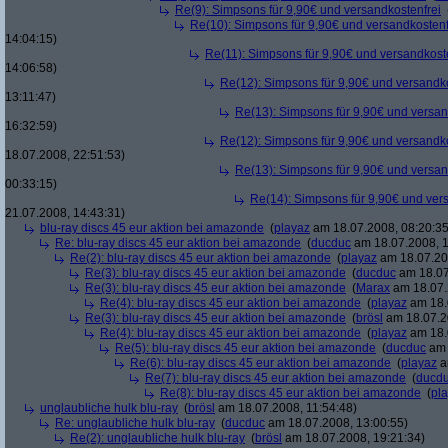
Re(9): Simpsons für 9,90€ und versandkostenfrei
Re(10): Simpsons für 9,90€ und versandkostenf
14:04:15)
Re(11): Simpsons für 9,90€ und versandkost
14:06:58)
Re(12): Simpsons für 9,90€ und versandko
13:11:47)
Re(13): Simpsons für 9,90€ und versan
16:32:59)
Re(12): Simpsons für 9,90€ und versandko
18.07.2008, 22:51:53)
Re(13): Simpsons für 9,90€ und versan
00:33:15)
Re(14): Simpsons für 9,90€ und ver
21.07.2008, 14:43:31)
blu-ray discs 45 eur aktion bei amazonde
(
playaz
am 18.07.2008, 08:20:35
Re: blu-ray discs 45 eur aktion bei amazonde
(
ducduc
am 18.07.2008, 1
Re(2): blu-ray discs 45 eur aktion bei amazonde
(
playaz
am 18.07.200
Re(3): blu-ray discs 45 eur aktion bei amazonde
(
ducduc
am 18.07
Re(3): blu-ray discs 45 eur aktion bei amazonde
(
Marax
am 18.07.
Re(4): blu-ray discs 45 eur aktion bei amazonde
(
playaz
am 18.
Re(3): blu-ray discs 45 eur aktion bei amazonde
(
brösl
am 18.07.2
Re(4): blu-ray discs 45 eur aktion bei amazonde
(
playaz
am 18.
Re(5): blu-ray discs 45 eur aktion bei amazonde
(
ducduc
am 
Re(6): blu-ray discs 45 eur aktion bei amazonde
(
playaz
a
Re(7): blu-ray discs 45 eur aktion bei amazonde
(
ducd
Re(8): blu-ray discs 45 eur aktion bei amazonde
(
pl
unglaubliche hulk blu-ray
(
brösl
am 18.07.2008, 11:54:48)
Re: unglaubliche hulk blu-ray
(
ducduc
am 18.07.2008, 13:00:55)
Re(2): unglaubliche hulk blu-ray
(
brösl
am 18.07.2008, 19:21:34)