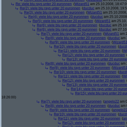
Re: viele blu rays unter 20 euronnen
(
Wizard51
am 25.10.2008, 18:47:0
Re(2): viele blu rays unter 20 euronnen
(
ducduc
am 25.10.2008, 19:5
Re(3): viele blu rays unter 20 euronnen
(
Wizard51
am 25.10.2008,
Re(4): viele blu rays unter 20 euronnen
(
ducduc
am 25.10.2008,
Re(5): viele blu rays unter 20 euronnen
(
Wizard51
am 25.10.
Re(6): viele blu rays unter 20 euronnen
(
ducduc
am 25.10.
Re(6): viele blu rays unter 20 euronnen
(
ducduc
am 27.10.
Re(7): viele blu rays unter 20 euronnen
(
Wizard51
am 2
Re(8): viele blu rays unter 20 euronnen
(
ducduc
am 2
Re(9): viele blu rays unter 20 euronnen
(
Wizard5
Re(10): viele blu rays unter 20 euronnen
(
ducd
Re(11): viele blu rays unter 20 euronnen
(
Wi
Re(12): viele blu rays unter 20 euronnen
Re(13): viele blu rays unter 20 euronn
Re(8): viele blu rays unter 20 euronnen
(
ducduc
am 2
Re(9): viele blu rays unter 20 euronnen
(
Wizard5
Re(10): viele blu rays unter 20 euronnen
(
ducd
Re(11): viele blu rays unter 20 euronnen
(
Wi
Re(12): viele blu rays unter 20 euronnen
Re(13): viele blu rays unter 20 euronn
Re(14): viele blu rays unter 20 euro
Re(15): viele blu rays unter 20 e
18:26:00)
Re(7): viele blu rays unter 20 euronnen
(
angelo22
am 0
Re(8): viele blu rays unter 20 euronnen
(
ducduc
am 0
Re(9): viele blu rays unter 20 euronnen
(
angelo2
Re(10): viele blu rays unter 20 euronnen
(
ducd
Re(11): viele blu rays unter 20 euronnen
(
an
Re(12): viele blu rays unter 20 euronnen