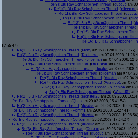
Re(9): Blu Ray Schnäppchen Thread
(
ducduc
am 30.
Re(10): Blu Ray Schnäppchen Thread
(
piiceman
Re(11): Blu Ray Schnäppchen Thread
(
ducduc
Re(12): Blu Ray Schnäppchen Thread
(
piic
Re(13): Blu Ray Schnäppchen Thread
(
d
Re(14): Blu Ray Schnäppchen Thread
Re(15): Blu Ray Schnäppchen Thre
Re(15): Blu Ray Schnäppchen Thre
Re(16): Blu Ray Schnäppchen T
17:55:47)
Re(2): Blu Ray Schnäppchen Thread
(
Mohy
am 29.03.2008, 22:51:56)
Re(2): Blu Ray Schnäppchen Thread
(
Da Horstl
am 07.04.2008, 11:26:4
Re(3): Blu Ray Schnäppchen Thread
(
piiceman
am 07.04.2008, 12:1
Re(4): Blu Ray Schnäppchen Thread
(
Da Horstl
am 07.04.2008, 1
Re(5): Blu Ray Schnäppchen Thread
(
ducduc
am 07.04.2008, 1
Re(6): Blu Ray Schnäppchen Thread
(
piiceman
am 07.04.200
Re(7): Blu Ray Schnäppchen Thread
(
ducduc
am 07.04.20
Re(7): Blu Ray Schnäppchen Thread
(
Wizard51
am 07.04.
Re(8): Blu Ray Schnäppchen Thread
(
piiceman
am 07.0
Re(9): Blu Ray Schnäppchen Thread
(
Wizard51
am 0
Re(2): Blu Ray Schnäppchen Thread
(
monster23
am 20.09.2008, 16:14
Re: Blu Ray Schnäppchen Thread
(
Qbus
am 29.03.2008, 15:41:54)
Re(2): Blu Ray Schnäppchen Thread
(
ducduc
am 29.03.2008, 19:05:28
Re: Blu Ray Schnäppchen Thread
(
Pomm1
am 29.03.2008, 16:27:41)
Re(2): Blu Ray Schnäppchen Thread
(
ducduc
am 29.03.2008, 19:06:56
Re: Blu Ray Schnäppchen Thread
(
Corban
am 29.03.2008, 17:14:27)
Re(2): Blu Ray Schnäppchen Thread
(
ducduc
am 29.03.2008, 19:06:11)
Re(3): Blu Ray Schnäppchen Thread
(
Corban
am 30.03.2008, 19:00:
Re(4): Blu Ray Schnäppchen Thread
(
ducduc
am 30.03.2008, 19: