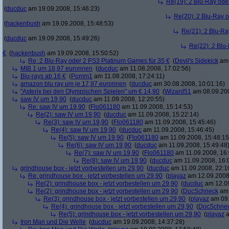
Re(19): 2 Blu-Ray ode
(
ducduc
am 19.09.2008, 15:46:23)
Re(20): 2 Blu-Ray 
(
hackenbush
am 19.09.2008, 15:48:53)
Re(21): 2 Blu-Ra
(
ducduc
am 19.09.2008, 15:49:26)
Re(22): 2 Blu
€
(
hackenbush
am 19.09.2008, 15:50:52)
Re: 2 Blu-Ray oder 2 PS3 Platinum Games für 35 €
(
Devil's Sidekick
am 
MIB 1 um 18,97 euronnen
(
ducduc
am 11.08.2008, 17:02:56)
Blu-rays ab 16 €
(
Pomm1
am 11.08.2008, 17:24:11)
amazon blu ray um je 17,97 euronnen
(
ducduc
am 30.08.2008, 10:01:16)
"Asterix bei den Olympischen Spielen" um € 14,90
(
Wizard51
am 08.09.200
saw IV um 19,90
(
ducduc
am 11.09.2008, 12:20:55)
Re: saw IV um 19,90
(
Flo061180
am 11.09.2008, 15:14:53)
Re(2): saw IV um 19,90
(
ducduc
am 11.09.2008, 15:22:14)
Re(3): saw IV um 19,90
(
Flo061180
am 11.09.2008, 15:45:46)
Re(4): saw IV um 19,90
(
ducduc
am 11.09.2008, 15:46:45)
Re(5): saw IV um 19,90
(
Flo061180
am 11.09.2008, 15:48:15
Re(6): saw IV um 19,90
(
ducduc
am 11.09.2008, 15:49:48
Re(7): saw IV um 19,90
(
Flo061180
am 11.09.2008, 16:
Re(8): saw IV um 19,90
(
ducduc
am 11.09.2008, 16:
grindhouse box - jetzt vorbestellen um 29,90
(
ducduc
am 11.09.2008, 22:1
Re: grindhouse box - jetzt vorbestellen um 29,90
(
playaz
am 12.09.2008,
Re(2): grindhouse box - jetzt vorbestellen um 29,90
(
ducduc
am 12.09
Re(2): grindhouse box - jetzt vorbestellen um 29,90
(
DocSchneck
am 
Re(3): grindhouse box - jetzt vorbestellen um 29,90
(
playaz
am 09.
Re(4): grindhouse box - jetzt vorbestellen um 29,90
(
DocSchne
Re(5): grindhouse box - jetzt vorbestellen um 29,90
(
playaz
a
Iron Man und Die Welle
(
ducduc
am 19.09.2008, 14:37:28)