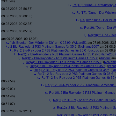
23:45:44)
Re(16): "Dune - Der Wüstenpla
08.08.2008, 23:56:57)
Re(17): "Dune - Der Wüsten
09.08.2008, 00:00:55)
Re(18): "Dune - Der Wüs
09.08.2008, 00:02:35)
Re(19): "Dune - Der W
09.08.2008, 00:05:52)
Re(20): "Dune - De
am 09.08.2008, 00:12:08)
"Mr. Brooks - Der Mörder in Dir" um € 22,99
(
Wizard51
am 07.08.2008, 23:
2 Blu-Ray oder 2 PS3 Platinum Games für 35 €
(
NoName2007
am 08.08.20
Re: 2 Blu-Ray oder 2 PS3 Platinum Games für 35 €
(
ducduc
am 08.08.20
Re(2): 2 Blu-Ray oder 2 PS3 Platinum Games für 35 €
(
NoName200
Re(3): 2 Blu-Ray oder 2 PS3 Platinum Games für 35 €
(
ducduc
am 
Re(4): 2 Blu-Ray oder 2 PS3 Platinum Games für 35 €
(
NoNam
Re(5): 2 Blu-Ray oder 2 PS3 Platinum Games für 35 €
(
Wiza
Re(6): 2 Blu-Ray oder 2 PS3 Platinum Games für 35 €
(
No
Re(7): 2 Blu-Ray oder 2 PS3 Platinum Games für 35 €
(
Re(8): 2 Blu-Ray oder 2 PS3 Platinum Games für 35 
00:27:54)
Re(9): 2 Blu-Ray oder 2 PS3 Platinum Games für 
00:40:01)
Re(10): 2 Blu-Ray oder 2 PS3 Platinum Games 
00:44:46)
Re(11): 2 Blu-Ray oder 2 PS3 Platinum Game
00:54:07)
Re(12): 2 Blu-Ray oder 2 PS3 Platinum G
09.08.2008, 07:32:31)
Re(12): 2 Blu-Ray oder 2 PS3 Platinum G