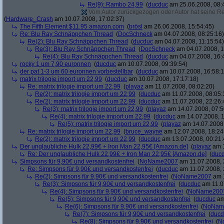
Re(9): Rambo 24,99
(
ducduc
am 25.06.2008, 08:
Vom Autor zurückgezogen oder Autor hat seine Regi
(
Hardware_Crash
am 10.07.2008, 17:02:37)
The Fifth Element $11.95 amazon.com
(
brösl
am 26.06.2008, 15:54:45)
Re: Blu Ray Schnäppchen Thread
(
DocSchneck
am 04.07.2008, 08:25:16)
Re(2): Blu Ray Schnäppchen Thread
(
ducduc
am 04.07.2008, 11:15:54)
Re(3): Blu Ray Schnäppchen Thread
(
DocSchneck
am 04.07.2008, 1
Re(4): Blu Ray Schnäppchen Thread
(
ducduc
am 04.07.2008, 16:
rocky 1 um 7,90 euronnen
(
ducduc
am 10.07.2008, 09:39:54)
der pat 1-3 um 60 euronnen vorbestellbar
(
ducduc
am 10.07.2008, 16:58:1
matrix trilogie import um 22,99
(
ducduc
am 10.07.2008, 17:17:18)
Re: matrix trilogie import um 22,99
(
playaz
am 11.07.2008, 08:02:20)
Re(2): matrix trilogie import um 22,99
(
ducduc
am 11.07.2008, 08:05:
Re(2): matrix trilogie import um 22,99
(
ducduc
am 11.07.2008, 22:26:
Re(3): matrix trilogie import um 22,99
(
playaz
am 14.07.2008, 07:5
Re(4): matrix trilogie import um 22,99
(
ducduc
am 14.07.2008, 1
Re(5): matrix trilogie import um 22,99
(
playaz
am 14.07.2008,
Re: matrix trilogie import um 22,99
(
bruce_wayne
am 12.07.2008, 18:24
Re(2): matrix trilogie import um 22,99
(
ducduc
am 13.07.2008, 00:21:
Der unglaubliche Hulk 22,99€ + Iron Man 22,95€ [Amazon.de]
(
playaz
am 1
Re: Der unglaubliche Hulk 22,99€ + Iron Man 22,95€ [Amazon.de]
(
duc
Simpsons für 9,90€ und versandkostenfrei
(
NoName2007
am 11.07.2008, 
Re: Simpsons für 9,90€ und versandkostenfrei
(
ducduc
am 11.07.2008, 
Re(2): Simpsons für 9,90€ und versandkostenfrei
(
NoName2007
am 1
Re(3): Simpsons für 9,90€ und versandkostenfrei
(
ducduc
am 11.0
Re(4): Simpsons für 9,90€ und versandkostenfrei
(
NoName200
Re(5): Simpsons für 9,90€ und versandkostenfrei
(
ducduc
am
Re(6): Simpsons für 9,90€ und versandkostenfrei
(
NoNam
Re(7): Simpsons für 9,90€ und versandkostenfrei
(
ducd
Re(8): Simpsons für 9,90€ und versandkostenfrei
(
N