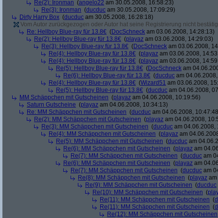
Re(2): Ironman
(
angelo22
am 30.05.2008, 16:58:23)
Re(3): Ironman
(
ducduc
am 30.05.2008, 17:09:29)
Dirty Harry Box
(
ducduc
am 30.05.2008, 16:28:18)
Vom Autor zurückgezogen oder Autor hat seine Registrierung nicht bestätig
Re: Hellboy Blue-ray für 13.8€
(
DocSchneck
am 03.06.2008, 14:28:13)
Re(2): Hellboy Blue-ray für 13.8€
(
playaz
am 03.06.2008, 14:29:03)
Re(3): Hellboy Blue-ray für 13.8€
(
DocSchneck
am 03.06.2008, 14
Re(4): Hellboy Blue-ray für 13.8€
(
playaz
am 03.06.2008, 14:53
Re(4): Hellboy Blue-ray für 13.8€
(
playaz
am 03.06.2008, 14:59
Re(5): Hellboy Blue-ray für 13.8€
(
DocSchneck
am 04.06.200
Re(6): Hellboy Blue-ray für 13.8€
(
ducduc
am 04.06.2008,
Re(4): Hellboy Blue-ray für 13.8€
(
Wizard51
am 03.06.2008, 15
Re(5): Hellboy Blue-ray für 13.8€
(
ducduc
am 04.06.2008, 07
MM Schäppchen mit Gutscheinen
(
playaz
am 04.06.2008, 10:19:56)
Saturn Gutscheine
(
playaz
am 04.06.2008, 10:34:13)
Re: MM Schäppchen mit Gutscheinen
(
ducduc
am 04.06.2008, 10:47:48
Re(2): MM Schäppchen mit Gutscheinen
(
playaz
am 04.06.2008, 10:
Re(3): MM Schäppchen mit Gutscheinen
(
ducduc
am 04.06.2008, 
Re(4): MM Schäppchen mit Gutscheinen
(
playaz
am 04.06.2008
Re(5): MM Schäppchen mit Gutscheinen
(
ducduc
am 04.06.2
Re(6): MM Schäppchen mit Gutscheinen
(
playaz
am 04.06
Re(7): MM Schäppchen mit Gutscheinen
(
ducduc
am 04
Re(6): MM Schäppchen mit Gutscheinen
(
playaz
am 04.06
Re(7): MM Schäppchen mit Gutscheinen
(
ducduc
am 04
Re(8): MM Schäppchen mit Gutscheinen
(
playaz
am 
Re(9): MM Schäppchen mit Gutscheinen
(
ducduc
Re(10): MM Schäppchen mit Gutscheinen
(
pla
Re(11): MM Schäppchen mit Gutscheinen
(
d
Re(11): MM Schäppchen mit Gutscheinen
(
d
Re(12): MM Schäppchen mit Gutscheinen