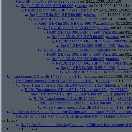
Re: 2 BR für 30€, 5 BR für 99€
(
ducduc
am 24.11.2008, 10:24:53)
Re(2): 2 BR für 30€, 5 BR für 99€
(
playaz
am 24.11.2008, 10:25:41)
Re(3): 2 BR für 30€, 5 BR für 99€
(
ducduc
am 24.11.2008, 10:46:1
Re(4): 2 BR für 30€, 5 BR für 99€
(
playaz
am 24.11.2008, 10:50
Re(5): 2 BR für 30€, 5 BR für 99€
(
ducduc
am 24.11.2008, 12
Re(6): 2 BR für 30€, 5 BR für 99€
(
Wizard51
am 01.12.200
Re(7): 2 BR für 30€, 5 BR für 99€
(
ducduc
am 03.12.200
Re(8): 2 BR für 30€, 5 BR für 99€
(
Wizard51
am 03.1
Re(9): 2 BR für 30€, 5 BR für 99€
(
ducduc
am 03.1
Re(10): 2 BR für 30€, 5 BR für 99€
(
Wizard51
a
Re(11): 2 BR für 30€, 5 BR für 99€
(
ducduc
a
Re(7): 2 BR für 30€, 5 BR für 99€
(
kaukus
am 03.12.200
Re(8): 2 BR für 30€, 5 BR für 99€
(
Wizard51
am 03.1
Re(9): 2 BR für 30€, 5 BR für 99€
(
kaukus
am 03.1
Re(10): 2 BR für 30€, 5 BR für 99€
(
Wizard51
a
Re(11): 2 BR für 30€, 5 BR für 99€
(
kaukus
a
Re(12): 2 BR für 30€, 5 BR für 99€
(
Wiza
Transformers 2 Disc SE 14,97€ nur am 1.12.!
(
playaz
am 01.12.2008, 09:2
Re: Transformers 2 Disc SE 14,97€ nur am 1.12.!
(
Pomm1
am 01.12.200
Re(2): Transformers 2 Disc SE 14,97€ nur am 1.12.!
(
playaz
am 01.12
Re(3): Transformers 2 Disc SE 14,97€ nur am 1.12.!
(
Flo061180
am
Re(4): Transformers 2 Disc SE 14,97€ nur am 1.12.!
(
playaz
am 
Re(5): Transformers 2 Disc SE 14,97€ nur am 1.12.!
(
Flo061
Re(6): Transformers 2 Disc SE 14,97€ nur am 1.12.!
(
play
Re(7): Transformers 2 Disc SE 14,97€ nur am 1.12.!
(
Fl
Der Schuh des Manitu (Extra Large Edition & Kinofassung) 6,97€ -- nur am
Re: Der Schuh des Manitu (Extra Large Edition & Kinofassung) 6,97€ -- 
09:16:35)
Re(2): Der Schuh des Manitu (Extra Large Edition & Kinofassung) 6,9
03.12.2008, 10:23:42)