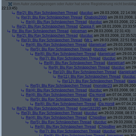
Vom Autor zurückgezogen oder Autor hat seine Registrierung nicht bestätig
22:13:45)
Re(2): Blu Ray Schnäppchen Thread
(
ducduc
am 28.03.2008, 22:14:39
Re(3): Blu Ray Schnäppchen Thread
(
Diabolo2000
am 28.03.2008, 2
Re(4): Blu Ray Schnäppchen Thread
(
ducduc
am 28.03.2008, 22:
Re(2): Blu Ray Schnäppchen Thread
(
Zappa F.
am 18.01.2009, 23:33:5
Re: Blu Ray Schnäppchen Thread
(
piiceman
am 28.03.2008, 22:31:43)
Re(2): Blu Ray Schnäppchen Thread
(
ducduc
am 28.03.2008, 22:35:52
Re(3): Blu Ray Schnäppchen Thread
(
Mr L
am 28.03.2008, 22:51:08)
Re(4): Blu Ray Schnäppchen Thread
(
danielcart
am 29.03.2008, 0
Re(5): Blu Ray Schnäppchen Thread
(
ducduc
am 29.03.2008, 0
Re(6): Blu Ray Schnäppchen Thread
(
danielcart
am 29.03.20
Re(7): Blu Ray Schnäppchen Thread
(
ducduc
am 29.03.20
Re(8): Blu Ray Schnäppchen Thread
(
danielcart
am 29.
Re(9): Blu Ray Schnäppchen Thread
(
ducduc
am 29.
Re(10): Blu Ray Schnäppchen Thread
(
danielcart
Re(11): Blu Ray Schnäppchen Thread
(
ducduc
Re(12): Blu Ray Schnäppchen Thread
(
dani
Re(5): Blu Ray Schnäppchen Thread
(
monster23
am 20.09.2008
Re(4): Blu Ray Schnäppchen Thread
(
ducduc
am 29.03.2008, 08:
Re(4): Blu Ray Schnäppchen Thread
(
Da Horstl
am 07.04.2008, 11
Re(5): Blu Ray Schnäppchen Thread
(
Mr L
am 07.04.2008, 12:
Re(6): Blu Ray Schnäppchen Thread
(
Da Horstl
am 07.04.20
Re(2): Blu Ray Schnäppchen Thread
(
user182285
am 29.03.2008, 02:1
Re(3): Blu Ray Schnäppchen Thread
(
ducduc
am 29.03.2008, 08:37:
Re(4): Blu Ray Schnäppchen Thread
(
ChipsBier
am 29.03.2008, 1
Re(5): Blu Ray Schnäppchen Thread
(
ducduc
am 29.03.2008, 1
Re(6): Blu Ray Schnäppchen Thread
(
ChipsBier
am 29.03.20
Re(7): Blu Ray Schnäppchen Thread
(
ducduc
am 29.03.20
Re(8): Blu Ray Schnäppchen Thread
(
piiceman
am 30.0