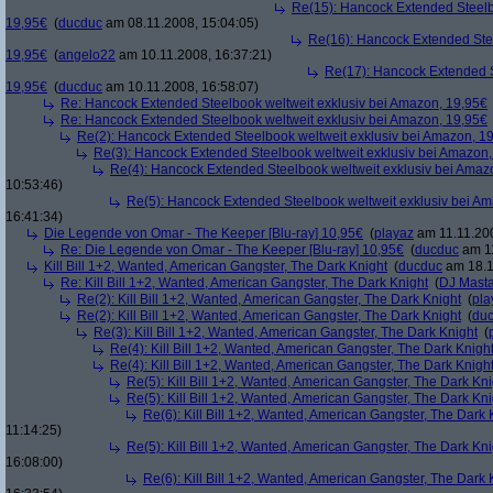
Re(15): Hancock Extended Steelb
19,95€
(
ducduc
am 08.11.2008, 15:04:05)
Re(16): Hancock Extended Stee
19,95€
(
angelo22
am 10.11.2008, 16:37:21)
Re(17): Hancock Extended S
19,95€
(
ducduc
am 10.11.2008, 16:58:07)
Re: Hancock Extended Steelbook weltweit exklusiv bei Amazon, 19,95€
Re: Hancock Extended Steelbook weltweit exklusiv bei Amazon, 19,95€
Re(2): Hancock Extended Steelbook weltweit exklusiv bei Amazon, 1
Re(3): Hancock Extended Steelbook weltweit exklusiv bei Amazon,
Re(4): Hancock Extended Steelbook weltweit exklusiv bei Amaz
10:53:46)
Re(5): Hancock Extended Steelbook weltweit exklusiv bei A
16:41:34)
Die Legende von Omar - The Keeper [Blu-ray] 10,95€
(
playaz
am 11.11.200
Re: Die Legende von Omar - The Keeper [Blu-ray] 10,95€
(
ducduc
am 11
Kill Bill 1+2, Wanted, American Gangster, The Dark Knight
(
ducduc
am 18.1
Re: Kill Bill 1+2, Wanted, American Gangster, The Dark Knight
(
DJ Masta
Re(2): Kill Bill 1+2, Wanted, American Gangster, The Dark Knight
(
pla
Re(2): Kill Bill 1+2, Wanted, American Gangster, The Dark Knight
(
du
Re(3): Kill Bill 1+2, Wanted, American Gangster, The Dark Knight
(
Re(4): Kill Bill 1+2, Wanted, American Gangster, The Dark Knigh
Re(4): Kill Bill 1+2, Wanted, American Gangster, The Dark Knigh
Re(5): Kill Bill 1+2, Wanted, American Gangster, The Dark Kni
Re(5): Kill Bill 1+2, Wanted, American Gangster, The Dark Kni
Re(6): Kill Bill 1+2, Wanted, American Gangster, The Dark 
11:14:25)
Re(5): Kill Bill 1+2, Wanted, American Gangster, The Dark Kni
16:08:00)
Re(6): Kill Bill 1+2, Wanted, American Gangster, The Dark 