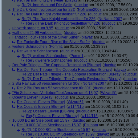
Re: Iron Man und Die Welle
(
playaz
am 19.09.2008, 17:50:48)
Re(2): Iron Man und Die Welle
(
ducduc
am 19.09.2008, 17:56:00)
The Dark Knight vorbestellbar für 22€
(
NoName2007
am 19.09.2008, 19:5
Re: The Dark Knight vorbestellbar für 22€
(
ducduc
am 19.09.2008, 20:0
Re(2): The Dark Knight vorbestellbar für 22€
(
NoName2007
am 19.09
Re(3): The Dark Knight vorbestellbar für 22€
(
ducduc
am 19.09.200
uhrwerk orange um 9,95
(
ducduc
am 20.09.2008, 15:09:10)
wall-e um 21,99 vorbestellbar
(
ducduc
am 20.09.2008, 15:20:11)
Fantastic Four - Rise of the Silver Surfer
(
playaz
am 01.10.2008, 12:32:43)
Re: Fantastic Four - Rise of the Silver Surfer
(
ducduc
am 01.10.2008, 12
weitere Schnäpchen
(
Pomm1
am 01.10.2008, 13:39:39)
Re: weitere Schnäpchen
(
ducduc
am 01.10.2008, 13:43:44)
Re(2): weitere Schnäpchen
(
Pomm1
am 01.10.2008, 14:03:47)
Re(3): weitere Schnäpchen
(
ducduc
am 01.10.2008, 14:05:56)
Der Pate Trilogie - The Coppola Restoration [Blu-ray]
(
ducduc
am 08.10.20
Re: Der Pate Trilogie - The Coppola Restoration [Blu-ray]
(
playaz
am 08.
Re(2): Der Pate Trilogie - The Coppola Restoration [Blu-ray]
(
ducduc
Re(2): Der Pate Trilogie - The Coppola Restoration [Blu-ray]
(
ducduc
2 Blu Ray aus 53 verschiedenen für 30€
(
NoName2007
am 13.10.2008, 13
Re: 2 Blu Ray aus 53 verschiedenen für 30€
(
ducduc
am 13.10.2008, 14
"Ein Schatz zum Verlieben" bei Amazon um € 13,97
(
Wizard51
am 15.10.20
Ocean's Eleven [Blu-ray]
(
ducduc
am 15.10.2008, 10:00:20)
Re: Ocean's Eleven [Blu-ray]
(
Wizard51
am 15.10.2008, 10:01:40)
Re: Ocean's Eleven [Blu-ray]
(
w114/115
am 15.10.2008, 10:02:15)
Re(2): Ocean's Eleven [Blu-ray]
(
ducduc
am 15.10.2008, 10:03:47)
Re(3): Ocean's Eleven [Blu-ray]
(
w114/115
am 15.10.2008, 10:09:
10.000 BC im Steelbook um 15,97
(
ducduc
am 15.10.2008, 14:19:13)
Re: 10.000 BC im Steelbook um 15,97
(
Esubam
am 16.10.2008, 09:10:
Re(2): 10.000 BC im Steelbook um 15,97
(
ducduc
am 16.10.2008, 09
Re(3): 10.000 BC im Steelbook um 15,97
(
playaz
am 16.10.2008, 