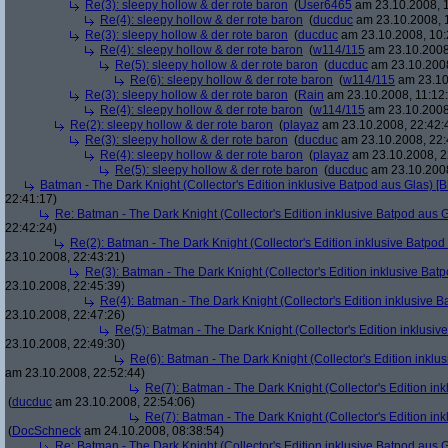
Re(3): sleepy hollow & der rote baron
(
User6465
am 23.10.2008, 1
Re(4): sleepy hollow & der rote baron
(
ducduc
am 23.10.2008, 
Re(3): sleepy hollow & der rote baron
(
ducduc
am 23.10.2008, 10:
Re(4): sleepy hollow & der rote baron
(
w114/115
am 23.10.2008
Re(5): sleepy hollow & der rote baron
(
ducduc
am 23.10.2008
Re(6): sleepy hollow & der rote baron
(
w114/115
am 23.10
Re(3): sleepy hollow & der rote baron
(
Rain
am 23.10.2008, 11:12
Re(4): sleepy hollow & der rote baron
(
w114/115
am 23.10.2008,
Re(2): sleepy hollow & der rote baron
(
playaz
am 23.10.2008, 22:42:
Re(3): sleepy hollow & der rote baron
(
ducduc
am 23.10.2008, 22:
Re(4): sleepy hollow & der rote baron
(
playaz
am 23.10.2008, 2
Re(5): sleepy hollow & der rote baron
(
ducduc
am 23.10.2008
Batman - The Dark Knight (Collector's Edition inklusive Batpod aus Glas) [B
22:41:17)
Re: Batman - The Dark Knight (Collector's Edition inklusive Batpod aus G
22:42:24)
Re(2): Batman - The Dark Knight (Collector's Edition inklusive Batpod 
23.10.2008, 22:43:21)
Re(3): Batman - The Dark Knight (Collector's Edition inklusive Batp
23.10.2008, 22:45:39)
Re(4): Batman - The Dark Knight (Collector's Edition inklusive B
23.10.2008, 22:47:26)
Re(5): Batman - The Dark Knight (Collector's Edition inklusive
23.10.2008, 22:49:30)
Re(6): Batman - The Dark Knight (Collector's Edition inklus
am 23.10.2008, 22:52:44)
Re(7): Batman - The Dark Knight (Collector's Edition ink
(
ducduc
am 23.10.2008, 22:54:06)
Re(7): Batman - The Dark Knight (Collector's Edition ink
(
DocSchneck
am 24.10.2008, 08:38:54)
Re: Batman - The Dark Knight (Collector's Edition inklusive Batpod aus G