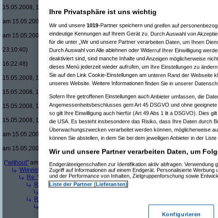
Re(20): Men in Blac
15.05.2008, 17:46:45)
Ihre Privatsphäre ist uns wichtig
Re(21): Men in B
am 15.05.2008, 17:50:09)
Wir und unsere
1019
-Partner speichern und greifen auf personenbezo
Re(22): Men in
eindeutige Kennungen auf Ihrem Gerät zu. Durch Auswahl von Akzeptier
am 15.05.2008, 18:08:08)
für die unter „Wir und unsere Partner verarbeiten Daten, um Ihnen Dien
Re(15): Men in Black um £12.33 v
23:10:40)
Durch Auswahl von Alle ablehnen oder Widerruf Ihrer Einwilligung werde
Re(16): Men in Black um £12.33
deaktiviert sind, sind manche Inhalte und Anzeigen möglicherweise nicht
16:22:48)
dieses Menü jederzeit wieder aufrufen, um Ihre Einstellungen zu ändern 
Re(17): Men in Black um £12
Sie auf den Link Cookie-Einstellungen am unteren Rand der Webseite kli
15.05.2008, 16:48:17)
unseres Website. Weitere Informationen finden Sie in unserer Datensch
Re(18): Men in Black um 
15.05.2008, 17:37:21)
Sofern Ihre getroffenen Einstellungen auch Anbieter umfassen, die Daten
Re(19): Men in Black u
Angemessenheitsbeschlusses gem Art 45 DSGVO und ohne geeignete G
15.05.2008, 17:43:00)
so gilt Ihre Einwilligung auch hierfür (Art 49 Abs 1 lit a DSGVO). Dies gi
Re(20): Men in Blac
15.05.2008, 17:46:13)
die USA. Es besteht insbesondere das Risiko, dass Ihre Daten durch B
Re(21): Men in B
Überwachungszwecken verarbeitet werden können, möglicherweise auc
am 15.05.2008, 17:49:46)
können Sie abstellen, in dem Sie bei dem jeweiligen Anbieter in der Liste
Re(22): Men in
am 15.05.2008, 18:07:18)
Wir und unsere Partner verarbeiten Daten, um Folg
Re(23): Men
(
"without"
am 15.05.2008, 18:13:17)
Endgeräteeigenschaften zur Identifikation aktiv abfragen. Verwendung 
Wieviele blus/hd-dvds habt ihr schon?
(
brösl
am 15.05.2008, 18:06:08)
Zugriff auf Informationen auf einem Endgerät. Personalisierte Werbung
und der Performance von Inhalten, Zielgruppenforschung sowie Entwic
Re: Wieviele blus/hd-dvds habt ihr schon?
(
ducduc
am 15.05.2008, 18:0
Liste der Partner (Lieferanten)
Re(2): Wieviele blus/hd-dvds habt ihr schon?
(
brösl
am 15.05.2008, 1
Re(3): Wieviele blus/hd-dvds habt ihr schon?
(
ducduc
am 15.05.20
Re(2): Wieviele blus/hd-dvds habt ihr schon?
(
hackenbush
am 15.05.
Re(3): Wieviele blus/hd-dvds habt ihr schon?
(
ducduc
am 16.05.20
Re(4): Wieviele blus/hd-dvds habt ihr schon?
(
hackenbush
am 1
Konfigurieren