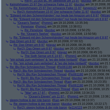
Re(4): 10.000 BC im Steelbook um 15,97
(
ducduc
am 16.10.200
Keinohrhasen 15,97 Der schwarze Falke 11,97
(
ducduc
am 16.10.2008, 09
Re: Keinohrhasen 15,97 Der schwarze Falke 11,97
(
angelo22
am 16.10.
Re(2): Keinohrhasen 15,97 Der schwarze Falke 11,97
(
ducduc
am 16.
"Edward mit den Scherenhänden" nur heute bei Amazon um € 8,97
(
Wizar
Re: "Edward mit den Scherenhänden" nur heute bei Amazon um € 8,97
"Ocean's Twelve"
(
Pomm1
am 19.10.2008, 13:35:34)
Penelope
(
Pomm1
am 19.10.2008, 13:38:01)
Re: Penelope
(
ducduc
am 19.10.2008, 13:50:25)
Re: "Ocean's Twelve"
(
ducduc
am 19.10.2008, 13:50:56)
Re: "Edward mit den Scherenhänden" nur heute bei Amazon um € 8,97
Das Omen um 8,97
(
ducduc
am 20.10.2008, 07:00:32)
Re: Das Omen um 8,97
(
playaz
am 20.10.2008, 08:26:48)
Re(2): Das Omen um 8,97
(
ducduc
am 20.10.2008, 08:30:47)
Re(3): Das Omen um 8,97
(
playaz
am 20.10.2008, 08:45:10)
The Sixth Sense um € 14,97,-
(
Pomm1
am 20.10.2008, 14:04:5
"ein schatz zum verlieben" & "wo die liebe hinfaellt"
(
Rain
am 21.10.2008, 
Re: "ein schatz zum verlieben" & "wo die liebe hinfaellt"
(
ducduc
am 21.1
Re: Blu Ray Schnäppchen Thread
(
Flo061180
am 21.10.2008, 09:35:22)
Re(2): Blu Ray Schnäppchen Thread
(
ducduc
am 21.10.2008, 09:58:44
Re(3): Blu Ray Schnäppchen Thread
(
Flo061180
am 21.10.2008, 09:
Re(4): Blu Ray Schnäppchen Thread
(
ducduc
am 21.10.2008, 10:
Re(2): Blu Ray Schnäppchen Thread
(
Rain
am 21.10.2008, 10:23:35)
Re(3): Blu Ray Schnäppchen Thread
(
Flo061180
am 21.10.2008, 10:
Re(4): Blu Ray Schnäppchen Thread
(
Rain
am 21.10.2008, 10:25:
"War" um 17,97,-
(
Pomm1
am 22.10.2008, 13:34:22)
"Ocean's Eleven" um 11,97,-
(
Pomm1
am 22.10.2008, 13:36:
sleepy hollow & der rote baron
(
Rain
am 23.10.2008, 08:13:37)
Re: sleepy hollow & der rote baron
(
ducduc
am 23.10.2008, 10:22:17)
Re(2): sleepy hollow & der rote baron
(
w114/115
am 23.10.2008, 10: