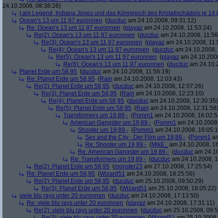
24.10.2008, 08:38:26)
I am Legend, Indiana Jones und das Königreich des Kristallschädels je 14,
Ocean's 13 um 11,97 euronnen
(
ducduc
am 24.10.2008, 09:31:12)
Re: Ocean's 13 um 11,97 euronnen
(
playaz
am 24.10.2008, 11:53:24)
Re(2): Ocean's 13 um 11,97 euronnen
(
ducduc
am 24.10.2008, 11:56
Re(3): Ocean's 13 um 11,97 euronnen
(
playaz
am 24.10.2008, 11:
Re(4): Ocean's 13 um 11,97 euronnen
(
ducduc
am 24.10.2008, 
Re(5): Ocean's 13 um 11,97 euronnen
(
playaz
am 24.10.2008
Re(6): Ocean's 13 um 11,97 euronnen
(
ducduc
am 24.10.2
Planet Erde um 58,95
(
ducduc
am 24.10.2008, 11:56:19)
Re: Planet Erde um 58,95
(
Rain
am 24.10.2008, 12:03:43)
Re(2): Planet Erde um 58,95
(
ducduc
am 24.10.2008, 12:07:26)
Re(3): Planet Erde um 58,95
(
Rain
am 24.10.2008, 12:23:10)
Re(4): Planet Erde um 58,95
(
ducduc
am 24.10.2008, 12:30:35)
Re(5): Planet Erde um 58,95
(
Rain
am 24.10.2008, 12:31:58
Transformers um 19,89,-
(
Pomm1
am 24.10.2008, 16:02:5
American Gangster um 19,89,-
(
Pomm1
am 24.10.2008,
Shooter um 19,89,-
(
Pomm1
am 24.10.2008, 16:05:1
Sex and the City - Der Film um 19,89,-
(
Pomm1
am
Re: Shooter um 19,89,-
(
MikE_
am 24.10.2008, 16
Re: American Gangster um 19,89,-
(
ducduc
am 24.10
Re: Transformers um 19,89,-
(
ducduc
am 24.10.2008, 1
Re(2): Planet Erde um 58,95
(
monster23
am 27.10.2008, 17:25:54)
Re: Planet Erde um 58,95
(
Wizard51
am 24.10.2008, 18:25:56)
Re(2): Planet Erde um 58,95
(
ducduc
am 25.10.2008, 09:50:29)
Re(3): Planet Erde um 58,95
(
Wizard51
am 25.10.2008, 18:05:22)
viele blu rays unter 20 euronnen
(
ducduc
am 24.10.2008, 17:13:50)
Re: viele blu rays unter 20 euronnen
(
playaz
am 24.10.2008, 17:31:11)
Re(2): viele blu rays unter 20 euronnen
(
ducduc
am 25.10.2008, 09:5
Re(3): viele blu rays unter 20 euronnen
(
Wizard51
am 25.10.2008,