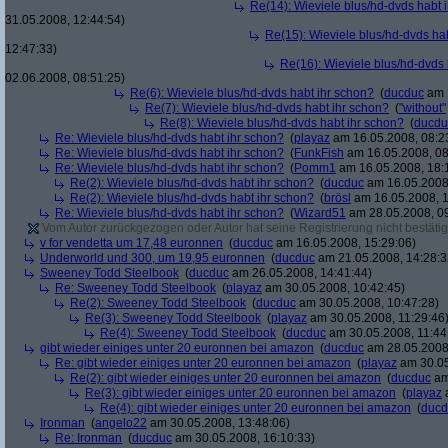
Re(14): Wieviele blus/hd-dvds habt 
31.05.2008, 12:44:54)
Re(15): Wieviele blus/hd-dvds ha
12:47:33)
Re(16): Wieviele blus/hd-dvds 
02.06.2008, 08:51:25)
Re(6): Wieviele blus/hd-dvds habt ihr schon?
(
ducduc
am 1
Re(7): Wieviele blus/hd-dvds habt ihr schon?
(
"without"
Re(8): Wieviele blus/hd-dvds habt ihr schon?
(
ducdu
Re: Wieviele blus/hd-dvds habt ihr schon?
(
playaz
am 16.05.2008, 08:2
Re: Wieviele blus/hd-dvds habt ihr schon?
(
FunkFish
am 16.05.2008, 08
Re: Wieviele blus/hd-dvds habt ihr schon?
(
Pomm1
am 16.05.2008, 18:
Re(2): Wieviele blus/hd-dvds habt ihr schon?
(
ducduc
am 16.05.2008,
Re(2): Wieviele blus/hd-dvds habt ihr schon?
(
brösl
am 16.05.2008, 1
Re: Wieviele blus/hd-dvds habt ihr schon?
(
Wizard51
am 28.05.2008, 09
Vom Autor zurückgezogen oder Autor hat seine Registrierung nicht bestätig
v for vendetta um 17,48 euronnen
(
ducduc
am 16.05.2008, 15:29:06)
Underworld und 300, um 19,95 euronnen
(
ducduc
am 21.05.2008, 14:28:3
Sweeney Todd Steelbook
(
ducduc
am 26.05.2008, 14:41:44)
Re: Sweeney Todd Steelbook
(
playaz
am 30.05.2008, 10:42:45)
Re(2): Sweeney Todd Steelbook
(
ducduc
am 30.05.2008, 10:47:28)
Re(3): Sweeney Todd Steelbook
(
playaz
am 30.05.2008, 11:29:46
Re(4): Sweeney Todd Steelbook
(
ducduc
am 30.05.2008, 11:44
gibt wieder einiges unter 20 euronnen bei amazon
(
ducduc
am 28.05.2008,
Re: gibt wieder einiges unter 20 euronnen bei amazon
(
playaz
am 30.05
Re(2): gibt wieder einiges unter 20 euronnen bei amazon
(
ducduc
am
Re(3): gibt wieder einiges unter 20 euronnen bei amazon
(
playaz
a
Re(4): gibt wieder einiges unter 20 euronnen bei amazon
(
ducd
Ironman
(
angelo22
am 30.05.2008, 13:48:06)
Re: Ironman
(
ducduc
am 30.05.2008, 16:10:33)