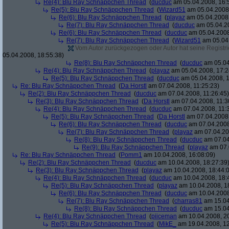
Re(4): Blu Ray Schnäppchen Thread
(
ducduc
am 05.04.2008, 16:
Re(5): Blu Ray Schnäppchen Thread
(
Wizard51
am 05.04.2008,
Re(6): Blu Ray Schnäppchen Thread
(
playaz
am 05.04.2008,
Re(7): Blu Ray Schnäppchen Thread
(
ducduc
am 05.04.20
Re(6): Blu Ray Schnäppchen Thread
(
ducduc
am 05.04.2008
Re(7): Blu Ray Schnäppchen Thread
(
Wizard51
am 05.04.
Vom Autor zurückgezogen oder Autor hat seine Registrie
05.04.2008, 18:55:38)
Re(8): Blu Ray Schnäppchen Thread
(
ducduc
am 05.04
Re(4): Blu Ray Schnäppchen Thread
(
playaz
am 05.04.2008, 17:2
Re(5): Blu Ray Schnäppchen Thread
(
ducduc
am 05.04.2008, 1
Re: Blu Ray Schnäppchen Thread
(
Da Horstl
am 07.04.2008, 11:25:23)
Re(2): Blu Ray Schnäppchen Thread
(
ducduc
am 07.04.2008, 11:26:45)
Re(3): Blu Ray Schnäppchen Thread
(
Da Horstl
am 07.04.2008, 11:3
Re(4): Blu Ray Schnäppchen Thread
(
ducduc
am 07.04.2008, 11:
Re(5): Blu Ray Schnäppchen Thread
(
Da Horstl
am 07.04.2008,
Re(6): Blu Ray Schnäppchen Thread
(
ducduc
am 07.04.2008
Re(7): Blu Ray Schnäppchen Thread
(
playaz
am 07.04.200
Re(8): Blu Ray Schnäppchen Thread
(
ducduc
am 07.04
Re(9): Blu Ray Schnäppchen Thread
(
playaz
am 07.
Re: Blu Ray Schnäppchen Thread
(
Pomm1
am 10.04.2008, 16:08:09)
Re(2): Blu Ray Schnäppchen Thread
(
ducduc
am 10.04.2008, 18:27:39
Re(3): Blu Ray Schnäppchen Thread
(
playaz
am 10.04.2008, 18:44:
Re(4): Blu Ray Schnäppchen Thread
(
ducduc
am 10.04.2008, 18:
Re(5): Blu Ray Schnäppchen Thread
(
playaz
am 10.04.2008, 1
Re(6): Blu Ray Schnäppchen Thread
(
ducduc
am 10.04.2008
Re(7): Blu Ray Schnäppchen Thread
(
charras81
am 15.04
Re(8): Blu Ray Schnäppchen Thread
(
ducduc
am 15.04
Re(4): Blu Ray Schnäppchen Thread
(
piiceman
am 10.04.2008, 20
Re(5): Blu Ray Schnäppchen Thread
(
MikE_
am 19.04.2008, 12