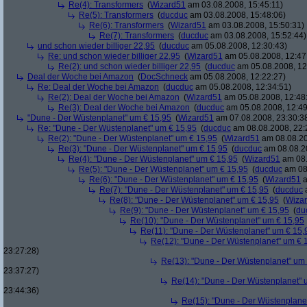
Re(4): Transformers
(
Wizard51
am 03.08.2008, 15:45:11)
Re(5): Transformers
(
ducduc
am 03.08.2008, 15:48:06)
Re(6): Transformers
(
Wizard51
am 03.08.2008, 15:50:31)
Re(7): Transformers
(
ducduc
am 03.08.2008, 15:52:44)
und schon wieder billiger 22,95
(
ducduc
am 05.08.2008, 12:30:43)
Re: und schon wieder billiger 22,95
(
Wizard51
am 05.08.2008, 12:47
Re(2): und schon wieder billiger 22,95
(
ducduc
am 05.08.2008, 12
Deal der Woche bei Amazon
(
DocSchneck
am 05.08.2008, 12:22:27)
Re: Deal der Woche bei Amazon
(
ducduc
am 05.08.2008, 12:34:51)
Re(2): Deal der Woche bei Amazon
(
Wizard51
am 05.08.2008, 12:48
Re(3): Deal der Woche bei Amazon
(
ducduc
am 05.08.2008, 12:49
"Dune - Der Wüstenplanet" um € 15,95
(
Wizard51
am 07.08.2008, 23:30:3
Re: "Dune - Der Wüstenplanet" um € 15,95
(
ducduc
am 08.08.2008, 22:
Re(2): "Dune - Der Wüstenplanet" um € 15,95
(
Wizard51
am 08.08.20
Re(3): "Dune - Der Wüstenplanet" um € 15,95
(
ducduc
am 08.08.20
Re(4): "Dune - Der Wüstenplanet" um € 15,95
(
Wizard51
am 08.
Re(5): "Dune - Der Wüstenplanet" um € 15,95
(
ducduc
am 08.
Re(6): "Dune - Der Wüstenplanet" um € 15,95
(
Wizard51
a
Re(7): "Dune - Der Wüstenplanet" um € 15,95
(
ducduc
a
Re(8): "Dune - Der Wüstenplanet" um € 15,95
(
Wiza
Re(9): "Dune - Der Wüstenplanet" um € 15,95
(
du
Re(10): "Dune - Der Wüstenplanet" um € 15,95
Re(11): "Dune - Der Wüstenplanet" um € 15,
Re(12): "Dune - Der Wüstenplanet" um € 
23:27:28)
Re(13): "Dune - Der Wüstenplanet" um
23:37:27)
Re(14): "Dune - Der Wüstenplanet" 
23:44:36)
Re(15): "Dune - Der Wüstenplane