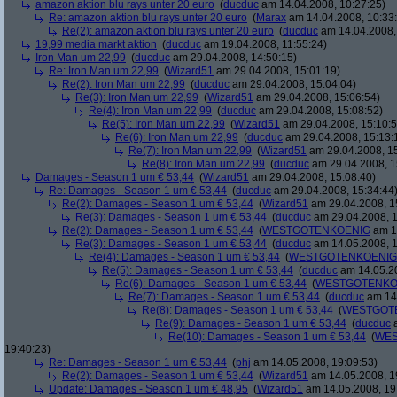
amazon aktion blu rays unter 20 euro
(
ducduc
am 14.04.2008, 10:27:25)
Re: amazon aktion blu rays unter 20 euro
(
Marax
am 14.04.2008, 10:33
Re(2): amazon aktion blu rays unter 20 euro
(
ducduc
am 14.04.2008,
19,99 media markt aktion
(
ducduc
am 19.04.2008, 11:55:24)
Iron Man um 22,99
(
ducduc
am 29.04.2008, 14:50:15)
Re: Iron Man um 22,99
(
Wizard51
am 29.04.2008, 15:01:19)
Re(2): Iron Man um 22,99
(
ducduc
am 29.04.2008, 15:04:04)
Re(3): Iron Man um 22,99
(
Wizard51
am 29.04.2008, 15:06:54)
Re(4): Iron Man um 22,99
(
ducduc
am 29.04.2008, 15:08:52)
Re(5): Iron Man um 22,99
(
Wizard51
am 29.04.2008, 15:10:5
Re(6): Iron Man um 22,99
(
ducduc
am 29.04.2008, 15:13:
Re(7): Iron Man um 22,99
(
Wizard51
am 29.04.2008, 15
Re(8): Iron Man um 22,99
(
ducduc
am 29.04.2008, 1
Damages - Season 1 um € 53,44
(
Wizard51
am 29.04.2008, 15:08:40)
Re: Damages - Season 1 um € 53,44
(
ducduc
am 29.04.2008, 15:34:44
Re(2): Damages - Season 1 um € 53,44
(
Wizard51
am 29.04.2008, 1
Re(3): Damages - Season 1 um € 53,44
(
ducduc
am 29.04.2008, 1
Re(2): Damages - Season 1 um € 53,44
(
WESTGOTENKOENIG
am 14
Re(3): Damages - Season 1 um € 53,44
(
ducduc
am 14.05.2008, 1
Re(4): Damages - Season 1 um € 53,44
(
WESTGOTENKOENIG
Re(5): Damages - Season 1 um € 53,44
(
ducduc
am 14.05.20
Re(6): Damages - Season 1 um € 53,44
(
WESTGOTENKO
Re(7): Damages - Season 1 um € 53,44
(
ducduc
am 14.
Re(8): Damages - Season 1 um € 53,44
(
WESTGOT
Re(9): Damages - Season 1 um € 53,44
(
ducduc
a
Re(10): Damages - Season 1 um € 53,44
(
WES
19:40:23)
Re: Damages - Season 1 um € 53,44
(
phj
am 14.05.2008, 19:09:53)
Re(2): Damages - Season 1 um € 53,44
(
Wizard51
am 14.05.2008, 1
Update: Damages - Season 1 um € 48,95
(
Wizard51
am 14.05.2008, 19