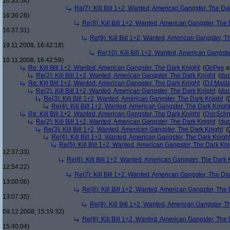
16:33:54)
Re(7): Kill Bill 1+2, Wanted, American Gangster, The Da
16:36:26)
Re(8): Kill Bill 1+2, Wanted, American Gangster, The
16:37:31)
Re(9): Kill Bill 1+2, Wanted, American Gangster, T
19.11.2008, 16:42:18)
Re(10): Kill Bill 1+2, Wanted, American Gangste
19.11.2008, 16:42:59)
Re: Kill Bill 1+2, Wanted, American Gangster, The Dark Knight
(
OoPee
a
Re(2): Kill Bill 1+2, Wanted, American Gangster, The Dark Knight
(
du
Re: Kill Bill 1+2, Wanted, American Gangster, The Dark Knight
(
DJ Masta
Re(2): Kill Bill 1+2, Wanted, American Gangster, The Dark Knight
(
du
Re(3): Kill Bill 1+2, Wanted, American Gangster, The Dark Knight
(
Re(4): Kill Bill 1+2, Wanted, American Gangster, The Dark Knigh
Re: Kill Bill 1+2, Wanted, American Gangster, The Dark Knight
(
DocSchn
Re(2): Kill Bill 1+2, Wanted, American Gangster, The Dark Knight
(
du
Re(3): Kill Bill 1+2, Wanted, American Gangster, The Dark Knight
(
Re(4): Kill Bill 1+2, Wanted, American Gangster, The Dark Knigh
Re(5): Kill Bill 1+2, Wanted, American Gangster, The Dark Kni
12:37:33)
Re(6): Kill Bill 1+2, Wanted, American Gangster, The Dark 
12:54:22)
Re(7): Kill Bill 1+2, Wanted, American Gangster, The Da
13:00:06)
Re(8): Kill Bill 1+2, Wanted, American Gangster, The
13:07:35)
Re(9): Kill Bill 1+2, Wanted, American Gangster, T
09.12.2008, 15:19:32)
Re(8): Kill Bill 1+2, Wanted, American Gangster, The
15:40:04)