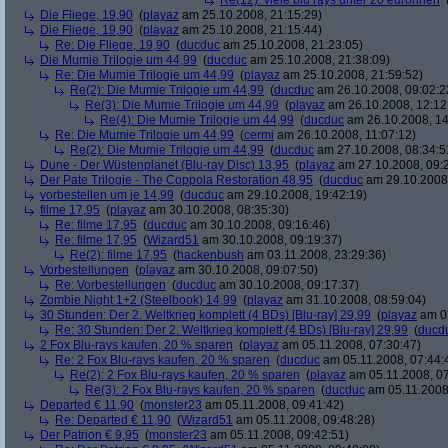
Re(12): viele blu rays unter 20 euronnen
Die Fliege, 19,90
(
playaz
am 25.10.2008, 21:15:29)
Die Fliege, 19,90
(
playaz
am 25.10.2008, 21:15:44)
Re: Die Fliege, 19,90
(
ducduc
am 25.10.2008, 21:23:05)
Die Mumie Trilogie um 44,99
(
ducduc
am 25.10.2008, 21:38:09)
Re: Die Mumie Trilogie um 44,99
(
playaz
am 25.10.2008, 21:59:52)
Re(2): Die Mumie Trilogie um 44,99
(
ducduc
am 26.10.2008, 09:02:2
Re(3): Die Mumie Trilogie um 44,99
(
playaz
am 26.10.2008, 12:12
Re(4): Die Mumie Trilogie um 44,99
(
ducduc
am 26.10.2008, 14
Re: Die Mumie Trilogie um 44,99
(
cermi
am 26.10.2008, 11:07:12)
Re(2): Die Mumie Trilogie um 44,99
(
ducduc
am 27.10.2008, 08:34:5
Dune - Der Wüstenplanet (Blu-ray Disc) 13,95
(
playaz
am 27.10.2008, 09:
Der Pate Trilogie - The Coppola Restoration 48,95
(
ducduc
am 29.10.2008,
vorbestellen um je 14,99
(
ducduc
am 29.10.2008, 19:42:19)
filme 17,95
(
playaz
am 30.10.2008, 08:35:30)
Re: filme 17,95
(
ducduc
am 30.10.2008, 09:16:46)
Re: filme 17,95
(
Wizard51
am 30.10.2008, 09:19:37)
Re(2): filme 17,95
(
hackenbush
am 03.11.2008, 23:29:36)
Vorbestellungen
(
playaz
am 30.10.2008, 09:07:50)
Re: Vorbestellungen
(
ducduc
am 30.10.2008, 09:17:37)
Zombie Night 1+2 (Steelbook) 14,99
(
playaz
am 31.10.2008, 08:59:04)
30 Stunden: Der 2. Weltkrieg komplett (4 BDs) [Blu-ray] 29,99
(
playaz
am 03
Re: 30 Stunden: Der 2. Weltkrieg komplett (4 BDs) [Blu-ray] 29,99
(
ducd
2 Fox Blu-rays kaufen, 20 % sparen
(
playaz
am 05.11.2008, 07:30:47)
Re: 2 Fox Blu-rays kaufen, 20 % sparen
(
ducduc
am 05.11.2008, 07:44:
Re(2): 2 Fox Blu-rays kaufen, 20 % sparen
(
playaz
am 05.11.2008, 07
Re(3): 2 Fox Blu-rays kaufen, 20 % sparen
(
ducduc
am 05.11.2008,
Departed € 11,90
(
monster23
am 05.11.2008, 09:41:42)
Re: Departed € 11,90
(
Wizard51
am 05.11.2008, 09:48:28)
Der Patrion € 9,95
(
monster23
am 05.11.2008, 09:42:51)