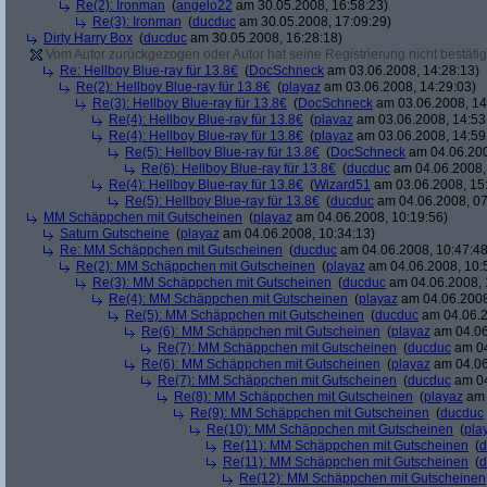
Re(2): Ironman
(
angelo22
am 30.05.2008, 16:58:23)
Re(3): Ironman
(
ducduc
am 30.05.2008, 17:09:29)
Dirty Harry Box
(
ducduc
am 30.05.2008, 16:28:18)
Vom Autor zurückgezogen oder Autor hat seine Registrierung nicht bestätig
Re: Hellboy Blue-ray für 13.8€
(
DocSchneck
am 03.06.2008, 14:28:13)
Re(2): Hellboy Blue-ray für 13.8€
(
playaz
am 03.06.2008, 14:29:03)
Re(3): Hellboy Blue-ray für 13.8€
(
DocSchneck
am 03.06.2008, 14
Re(4): Hellboy Blue-ray für 13.8€
(
playaz
am 03.06.2008, 14:53
Re(4): Hellboy Blue-ray für 13.8€
(
playaz
am 03.06.2008, 14:59
Re(5): Hellboy Blue-ray für 13.8€
(
DocSchneck
am 04.06.200
Re(6): Hellboy Blue-ray für 13.8€
(
ducduc
am 04.06.2008,
Re(4): Hellboy Blue-ray für 13.8€
(
Wizard51
am 03.06.2008, 15
Re(5): Hellboy Blue-ray für 13.8€
(
ducduc
am 04.06.2008, 07
MM Schäppchen mit Gutscheinen
(
playaz
am 04.06.2008, 10:19:56)
Saturn Gutscheine
(
playaz
am 04.06.2008, 10:34:13)
Re: MM Schäppchen mit Gutscheinen
(
ducduc
am 04.06.2008, 10:47:48
Re(2): MM Schäppchen mit Gutscheinen
(
playaz
am 04.06.2008, 10:
Re(3): MM Schäppchen mit Gutscheinen
(
ducduc
am 04.06.2008, 
Re(4): MM Schäppchen mit Gutscheinen
(
playaz
am 04.06.2008
Re(5): MM Schäppchen mit Gutscheinen
(
ducduc
am 04.06.2
Re(6): MM Schäppchen mit Gutscheinen
(
playaz
am 04.06
Re(7): MM Schäppchen mit Gutscheinen
(
ducduc
am 04
Re(6): MM Schäppchen mit Gutscheinen
(
playaz
am 04.06
Re(7): MM Schäppchen mit Gutscheinen
(
ducduc
am 04
Re(8): MM Schäppchen mit Gutscheinen
(
playaz
am 
Re(9): MM Schäppchen mit Gutscheinen
(
ducduc
Re(10): MM Schäppchen mit Gutscheinen
(
pla
Re(11): MM Schäppchen mit Gutscheinen
(
d
Re(11): MM Schäppchen mit Gutscheinen
(
d
Re(12): MM Schäppchen mit Gutscheinen