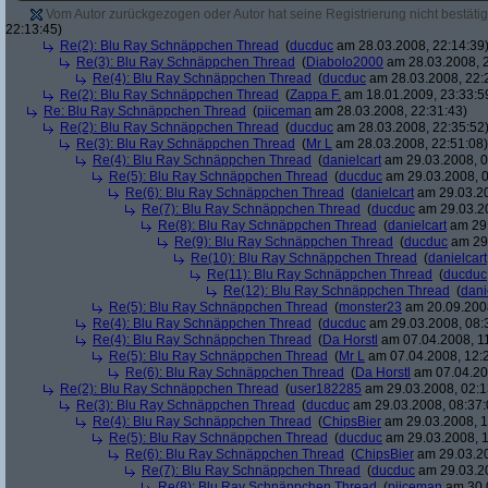
Vom Autor zurückgezogen oder Autor hat seine Registrierung nicht bestätig
22:13:45)
Re(2): Blu Ray Schnäppchen Thread
(
ducduc
am 28.03.2008, 22:14:39
Re(3): Blu Ray Schnäppchen Thread
(
Diabolo2000
am 28.03.2008, 2
Re(4): Blu Ray Schnäppchen Thread
(
ducduc
am 28.03.2008, 22:
Re(2): Blu Ray Schnäppchen Thread
(
Zappa F.
am 18.01.2009, 23:33:5
Re: Blu Ray Schnäppchen Thread
(
piiceman
am 28.03.2008, 22:31:43)
Re(2): Blu Ray Schnäppchen Thread
(
ducduc
am 28.03.2008, 22:35:52
Re(3): Blu Ray Schnäppchen Thread
(
Mr L
am 28.03.2008, 22:51:08)
Re(4): Blu Ray Schnäppchen Thread
(
danielcart
am 29.03.2008, 0
Re(5): Blu Ray Schnäppchen Thread
(
ducduc
am 29.03.2008, 0
Re(6): Blu Ray Schnäppchen Thread
(
danielcart
am 29.03.20
Re(7): Blu Ray Schnäppchen Thread
(
ducduc
am 29.03.20
Re(8): Blu Ray Schnäppchen Thread
(
danielcart
am 29.
Re(9): Blu Ray Schnäppchen Thread
(
ducduc
am 29.
Re(10): Blu Ray Schnäppchen Thread
(
danielcart
Re(11): Blu Ray Schnäppchen Thread
(
ducduc
Re(12): Blu Ray Schnäppchen Thread
(
dani
Re(5): Blu Ray Schnäppchen Thread
(
monster23
am 20.09.2008
Re(4): Blu Ray Schnäppchen Thread
(
ducduc
am 29.03.2008, 08:
Re(4): Blu Ray Schnäppchen Thread
(
Da Horstl
am 07.04.2008, 11
Re(5): Blu Ray Schnäppchen Thread
(
Mr L
am 07.04.2008, 12:
Re(6): Blu Ray Schnäppchen Thread
(
Da Horstl
am 07.04.20
Re(2): Blu Ray Schnäppchen Thread
(
user182285
am 29.03.2008, 02:1
Re(3): Blu Ray Schnäppchen Thread
(
ducduc
am 29.03.2008, 08:37:
Re(4): Blu Ray Schnäppchen Thread
(
ChipsBier
am 29.03.2008, 1
Re(5): Blu Ray Schnäppchen Thread
(
ducduc
am 29.03.2008, 1
Re(6): Blu Ray Schnäppchen Thread
(
ChipsBier
am 29.03.20
Re(7): Blu Ray Schnäppchen Thread
(
ducduc
am 29.03.20
Re(8): Blu Ray Schnäppchen Thread
(
piiceman
am 30.0