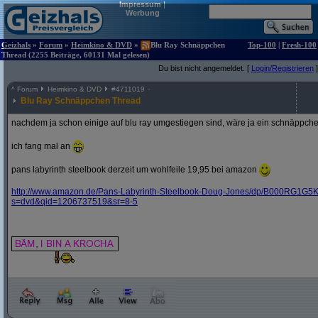
Impressum
|
Werbung
Geizhals
»
Forum
»
Heimkino & DVD
»
Blu Ray Schnäppchen
Top-100
|
Fresh-100
Thread (2255 Beiträge, 60131 Mal gelesen)
Du bist nicht angemeldet. [
Login/Registrieren
]
^
Forum
Heimkino & DVD
#
4711019
Blu Ray Schnäppchen Thread
nachdem ja schon einige auf blu ray umgestiegen sind, wäre ja ein schnäppche
ich fang mal an
pans labyrinth steelbook derzeit um wohlfeile 19,95 bei amazon
http:/
/
www.amazon.de/
Pans-Labyrinth-Steelbook-Doug-Jones/
dp/
B000RG1G5K
s=dvd&
qid=1206737519&
sr=8-5