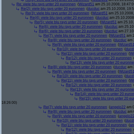
Re: viele blu rays unter 20 euronnen
(
Wizard51
am 25.10.2008, 18:47:0
Re(2): viele blu rays unter 20 euronnen
(
ducduc
am 25.10.2008, 19:5
Re(3): viele blu rays unter 20 euronnen
(
Wizard51
am 25.10.2008,
Re(4): viele blu rays unter 20 euronnen
(
ducduc
am 25.10.2008,
Re(5): viele blu rays unter 20 euronnen
(
Wizard51
am 25.10.
Re(6): viele blu rays unter 20 euronnen
(
ducduc
am 25.10.
Re(6): viele blu rays unter 20 euronnen
(
ducduc
am 27.10.
Re(7): viele blu rays unter 20 euronnen
(
Wizard51
am 2
Re(8): viele blu rays unter 20 euronnen
(
ducduc
am 2
Re(9): viele blu rays unter 20 euronnen
(
Wizard5
Re(10): viele blu rays unter 20 euronnen
(
ducd
Re(11): viele blu rays unter 20 euronnen
(
Wi
Re(12): viele blu rays unter 20 euronnen
Re(13): viele blu rays unter 20 euronn
Re(8): viele blu rays unter 20 euronnen
(
ducduc
am 2
Re(9): viele blu rays unter 20 euronnen
(
Wizard5
Re(10): viele blu rays unter 20 euronnen
(
ducd
Re(11): viele blu rays unter 20 euronnen
(
Wi
Re(12): viele blu rays unter 20 euronnen
Re(13): viele blu rays unter 20 euronn
Re(14): viele blu rays unter 20 euro
Re(15): viele blu rays unter 20 e
18:26:00)
Re(7): viele blu rays unter 20 euronnen
(
angelo22
am 0
Re(8): viele blu rays unter 20 euronnen
(
ducduc
am 0
Re(9): viele blu rays unter 20 euronnen
(
angelo2
Re(10): viele blu rays unter 20 euronnen
(
ducd
Re(11): viele blu rays unter 20 euronnen
(
an
Re(12): viele blu rays unter 20 euronnen