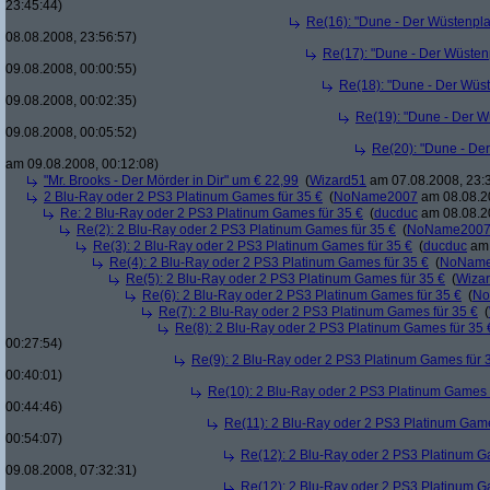
23:45:44)
Re(16): "Dune - Der Wüstenpla
08.08.2008, 23:56:57)
Re(17): "Dune - Der Wüsten
09.08.2008, 00:00:55)
Re(18): "Dune - Der Wüs
09.08.2008, 00:02:35)
Re(19): "Dune - Der W
09.08.2008, 00:05:52)
Re(20): "Dune - De
am 09.08.2008, 00:12:08)
"Mr. Brooks - Der Mörder in Dir" um € 22,99
(
Wizard51
am 07.08.2008, 23:
2 Blu-Ray oder 2 PS3 Platinum Games für 35 €
(
NoName2007
am 08.08.20
Re: 2 Blu-Ray oder 2 PS3 Platinum Games für 35 €
(
ducduc
am 08.08.20
Re(2): 2 Blu-Ray oder 2 PS3 Platinum Games für 35 €
(
NoName200
Re(3): 2 Blu-Ray oder 2 PS3 Platinum Games für 35 €
(
ducduc
am 
Re(4): 2 Blu-Ray oder 2 PS3 Platinum Games für 35 €
(
NoNam
Re(5): 2 Blu-Ray oder 2 PS3 Platinum Games für 35 €
(
Wiza
Re(6): 2 Blu-Ray oder 2 PS3 Platinum Games für 35 €
(
No
Re(7): 2 Blu-Ray oder 2 PS3 Platinum Games für 35 €
(
Re(8): 2 Blu-Ray oder 2 PS3 Platinum Games für 35 
00:27:54)
Re(9): 2 Blu-Ray oder 2 PS3 Platinum Games für 
00:40:01)
Re(10): 2 Blu-Ray oder 2 PS3 Platinum Games 
00:44:46)
Re(11): 2 Blu-Ray oder 2 PS3 Platinum Game
00:54:07)
Re(12): 2 Blu-Ray oder 2 PS3 Platinum G
09.08.2008, 07:32:31)
Re(12): 2 Blu-Ray oder 2 PS3 Platinum G