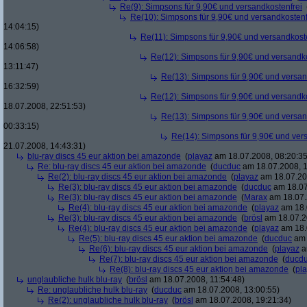
Re(9): Simpsons für 9,90€ und versandkostenfrei
Re(10): Simpsons für 9,90€ und versandkostenf
14:04:15)
Re(11): Simpsons für 9,90€ und versandkost
14:06:58)
Re(12): Simpsons für 9,90€ und versandko
13:11:47)
Re(13): Simpsons für 9,90€ und versan
16:32:59)
Re(12): Simpsons für 9,90€ und versandko
18.07.2008, 22:51:53)
Re(13): Simpsons für 9,90€ und versan
00:33:15)
Re(14): Simpsons für 9,90€ und ver
21.07.2008, 14:43:31)
blu-ray discs 45 eur aktion bei amazonde
(
playaz
am 18.07.2008, 08:20:35
Re: blu-ray discs 45 eur aktion bei amazonde
(
ducduc
am 18.07.2008, 1
Re(2): blu-ray discs 45 eur aktion bei amazonde
(
playaz
am 18.07.200
Re(3): blu-ray discs 45 eur aktion bei amazonde
(
ducduc
am 18.07
Re(3): blu-ray discs 45 eur aktion bei amazonde
(
Marax
am 18.07.
Re(4): blu-ray discs 45 eur aktion bei amazonde
(
playaz
am 18.
Re(3): blu-ray discs 45 eur aktion bei amazonde
(
brösl
am 18.07.2
Re(4): blu-ray discs 45 eur aktion bei amazonde
(
playaz
am 18.
Re(5): blu-ray discs 45 eur aktion bei amazonde
(
ducduc
am 
Re(6): blu-ray discs 45 eur aktion bei amazonde
(
playaz
a
Re(7): blu-ray discs 45 eur aktion bei amazonde
(
ducd
Re(8): blu-ray discs 45 eur aktion bei amazonde
(
pl
unglaubliche hulk blu-ray
(
brösl
am 18.07.2008, 11:54:48)
Re: unglaubliche hulk blu-ray
(
ducduc
am 18.07.2008, 13:00:55)
Re(2): unglaubliche hulk blu-ray
(
brösl
am 18.07.2008, 19:21:34)