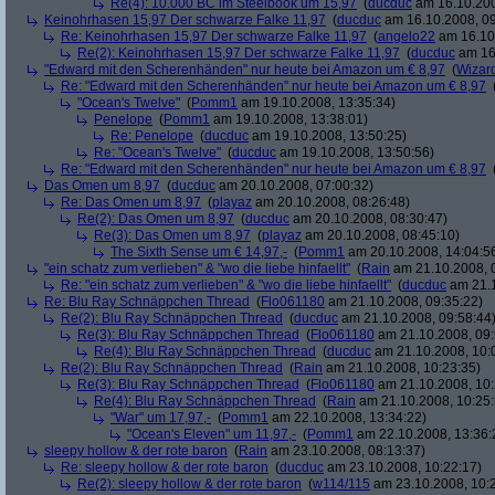
Re(4): 10.000 BC im Steelbook um 15,97
(
ducduc
am 16.10.200
Keinohrhasen 15,97 Der schwarze Falke 11,97
(
ducduc
am 16.10.2008, 09
Re: Keinohrhasen 15,97 Der schwarze Falke 11,97
(
angelo22
am 16.10.
Re(2): Keinohrhasen 15,97 Der schwarze Falke 11,97
(
ducduc
am 16.
"Edward mit den Scherenhänden" nur heute bei Amazon um € 8,97
(
Wizar
Re: "Edward mit den Scherenhänden" nur heute bei Amazon um € 8,97
"Ocean's Twelve"
(
Pomm1
am 19.10.2008, 13:35:34)
Penelope
(
Pomm1
am 19.10.2008, 13:38:01)
Re: Penelope
(
ducduc
am 19.10.2008, 13:50:25)
Re: "Ocean's Twelve"
(
ducduc
am 19.10.2008, 13:50:56)
Re: "Edward mit den Scherenhänden" nur heute bei Amazon um € 8,97
Das Omen um 8,97
(
ducduc
am 20.10.2008, 07:00:32)
Re: Das Omen um 8,97
(
playaz
am 20.10.2008, 08:26:48)
Re(2): Das Omen um 8,97
(
ducduc
am 20.10.2008, 08:30:47)
Re(3): Das Omen um 8,97
(
playaz
am 20.10.2008, 08:45:10)
The Sixth Sense um € 14,97,-
(
Pomm1
am 20.10.2008, 14:04:5
"ein schatz zum verlieben" & "wo die liebe hinfaellt"
(
Rain
am 21.10.2008, 
Re: "ein schatz zum verlieben" & "wo die liebe hinfaellt"
(
ducduc
am 21.1
Re: Blu Ray Schnäppchen Thread
(
Flo061180
am 21.10.2008, 09:35:22)
Re(2): Blu Ray Schnäppchen Thread
(
ducduc
am 21.10.2008, 09:58:44
Re(3): Blu Ray Schnäppchen Thread
(
Flo061180
am 21.10.2008, 09:
Re(4): Blu Ray Schnäppchen Thread
(
ducduc
am 21.10.2008, 10:
Re(2): Blu Ray Schnäppchen Thread
(
Rain
am 21.10.2008, 10:23:35)
Re(3): Blu Ray Schnäppchen Thread
(
Flo061180
am 21.10.2008, 10:
Re(4): Blu Ray Schnäppchen Thread
(
Rain
am 21.10.2008, 10:25:
"War" um 17,97,-
(
Pomm1
am 22.10.2008, 13:34:22)
"Ocean's Eleven" um 11,97,-
(
Pomm1
am 22.10.2008, 13:36:
sleepy hollow & der rote baron
(
Rain
am 23.10.2008, 08:13:37)
Re: sleepy hollow & der rote baron
(
ducduc
am 23.10.2008, 10:22:17)
Re(2): sleepy hollow & der rote baron
(
w114/115
am 23.10.2008, 10: