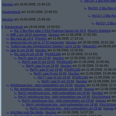
Re(19): 2 Blu-Ray ode
(
ducduc
am 19.09.2008, 15:46:23)
Re(20): 2 Blu-Ray 
(
hackenbush
am 19.09.2008, 15:48:53)
Re(21): 2 Blu-Ra
(
ducduc
am 19.09.2008, 15:49:26)
Re(22): 2 Blu
€
(
hackenbush
am 19.09.2008, 15:50:52)
Re: 2 Blu-Ray oder 2 PS3 Platinum Games für 35 €
(
Devil's Sidekick
am 
MIB 1 um 18,97 euronnen
(
ducduc
am 11.08.2008, 17:02:56)
Blu-rays ab 16 €
(
Pomm1
am 11.08.2008, 17:24:11)
amazon blu ray um je 17,97 euronnen
(
ducduc
am 30.08.2008, 10:01:16)
"Asterix bei den Olympischen Spielen" um € 14,90
(
Wizard51
am 08.09.200
saw IV um 19,90
(
ducduc
am 11.09.2008, 12:20:55)
Re: saw IV um 19,90
(
Flo061180
am 11.09.2008, 15:14:53)
Re(2): saw IV um 19,90
(
ducduc
am 11.09.2008, 15:22:14)
Re(3): saw IV um 19,90
(
Flo061180
am 11.09.2008, 15:45:46)
Re(4): saw IV um 19,90
(
ducduc
am 11.09.2008, 15:46:45)
Re(5): saw IV um 19,90
(
Flo061180
am 11.09.2008, 15:48:15
Re(6): saw IV um 19,90
(
ducduc
am 11.09.2008, 15:49:48
Re(7): saw IV um 19,90
(
Flo061180
am 11.09.2008, 16:
Re(8): saw IV um 19,90
(
ducduc
am 11.09.2008, 16:
grindhouse box - jetzt vorbestellen um 29,90
(
ducduc
am 11.09.2008, 22:1
Re: grindhouse box - jetzt vorbestellen um 29,90
(
playaz
am 12.09.2008,
Re(2): grindhouse box - jetzt vorbestellen um 29,90
(
ducduc
am 12.09
Re(2): grindhouse box - jetzt vorbestellen um 29,90
(
DocSchneck
am 
Re(3): grindhouse box - jetzt vorbestellen um 29,90
(
playaz
am 09.
Re(4): grindhouse box - jetzt vorbestellen um 29,90
(
DocSchne
Re(5): grindhouse box - jetzt vorbestellen um 29,90
(
playaz
a
Iron Man und Die Welle
(
ducduc
am 19.09.2008, 14:37:28)