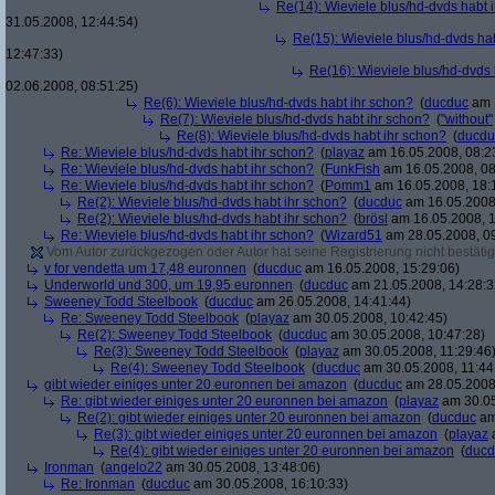
Re(14): Wieviele blus/hd-dvds habt 
31.05.2008, 12:44:54)
Re(15): Wieviele blus/hd-dvds ha
12:47:33)
Re(16): Wieviele blus/hd-dvds 
02.06.2008, 08:51:25)
Re(6): Wieviele blus/hd-dvds habt ihr schon?
(
ducduc
am 1
Re(7): Wieviele blus/hd-dvds habt ihr schon?
(
"without"
Re(8): Wieviele blus/hd-dvds habt ihr schon?
(
ducdu
Re: Wieviele blus/hd-dvds habt ihr schon?
(
playaz
am 16.05.2008, 08:2
Re: Wieviele blus/hd-dvds habt ihr schon?
(
FunkFish
am 16.05.2008, 08
Re: Wieviele blus/hd-dvds habt ihr schon?
(
Pomm1
am 16.05.2008, 18:
Re(2): Wieviele blus/hd-dvds habt ihr schon?
(
ducduc
am 16.05.2008,
Re(2): Wieviele blus/hd-dvds habt ihr schon?
(
brösl
am 16.05.2008, 1
Re: Wieviele blus/hd-dvds habt ihr schon?
(
Wizard51
am 28.05.2008, 09
Vom Autor zurückgezogen oder Autor hat seine Registrierung nicht bestätig
v for vendetta um 17,48 euronnen
(
ducduc
am 16.05.2008, 15:29:06)
Underworld und 300, um 19,95 euronnen
(
ducduc
am 21.05.2008, 14:28:3
Sweeney Todd Steelbook
(
ducduc
am 26.05.2008, 14:41:44)
Re: Sweeney Todd Steelbook
(
playaz
am 30.05.2008, 10:42:45)
Re(2): Sweeney Todd Steelbook
(
ducduc
am 30.05.2008, 10:47:28)
Re(3): Sweeney Todd Steelbook
(
playaz
am 30.05.2008, 11:29:46
Re(4): Sweeney Todd Steelbook
(
ducduc
am 30.05.2008, 11:44
gibt wieder einiges unter 20 euronnen bei amazon
(
ducduc
am 28.05.2008,
Re: gibt wieder einiges unter 20 euronnen bei amazon
(
playaz
am 30.05
Re(2): gibt wieder einiges unter 20 euronnen bei amazon
(
ducduc
am
Re(3): gibt wieder einiges unter 20 euronnen bei amazon
(
playaz
a
Re(4): gibt wieder einiges unter 20 euronnen bei amazon
(
ducd
Ironman
(
angelo22
am 30.05.2008, 13:48:06)
Re: Ironman
(
ducduc
am 30.05.2008, 16:10:33)