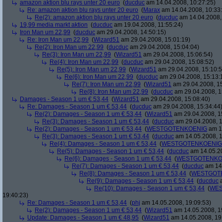
amazon aktion blu rays unter 20 euro
(
ducduc
am 14.04.2008, 10:27:25)
Re: amazon aktion blu rays unter 20 euro
(
Marax
am 14.04.2008, 10:33
Re(2): amazon aktion blu rays unter 20 euro
(
ducduc
am 14.04.2008,
19,99 media markt aktion
(
ducduc
am 19.04.2008, 11:55:24)
Iron Man um 22,99
(
ducduc
am 29.04.2008, 14:50:15)
Re: Iron Man um 22,99
(
Wizard51
am 29.04.2008, 15:01:19)
Re(2): Iron Man um 22,99
(
ducduc
am 29.04.2008, 15:04:04)
Re(3): Iron Man um 22,99
(
Wizard51
am 29.04.2008, 15:06:54)
Re(4): Iron Man um 22,99
(
ducduc
am 29.04.2008, 15:08:52)
Re(5): Iron Man um 22,99
(
Wizard51
am 29.04.2008, 15:10:5
Re(6): Iron Man um 22,99
(
ducduc
am 29.04.2008, 15:13:
Re(7): Iron Man um 22,99
(
Wizard51
am 29.04.2008, 15
Re(8): Iron Man um 22,99
(
ducduc
am 29.04.2008, 1
Damages - Season 1 um € 53,44
(
Wizard51
am 29.04.2008, 15:08:40)
Re: Damages - Season 1 um € 53,44
(
ducduc
am 29.04.2008, 15:34:44
Re(2): Damages - Season 1 um € 53,44
(
Wizard51
am 29.04.2008, 1
Re(3): Damages - Season 1 um € 53,44
(
ducduc
am 29.04.2008, 1
Re(2): Damages - Season 1 um € 53,44
(
WESTGOTENKOENIG
am 14
Re(3): Damages - Season 1 um € 53,44
(
ducduc
am 14.05.2008, 1
Re(4): Damages - Season 1 um € 53,44
(
WESTGOTENKOENIG
Re(5): Damages - Season 1 um € 53,44
(
ducduc
am 14.05.20
Re(6): Damages - Season 1 um € 53,44
(
WESTGOTENKO
Re(7): Damages - Season 1 um € 53,44
(
ducduc
am 14.
Re(8): Damages - Season 1 um € 53,44
(
WESTGOT
Re(9): Damages - Season 1 um € 53,44
(
ducduc
a
Re(10): Damages - Season 1 um € 53,44
(
WES
19:40:23)
Re: Damages - Season 1 um € 53,44
(
phj
am 14.05.2008, 19:09:53)
Re(2): Damages - Season 1 um € 53,44
(
Wizard51
am 14.05.2008, 1
Update: Damages - Season 1 um € 48,95
(
Wizard51
am 14.05.2008, 19