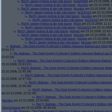
Re(3): sleepy hollow & der rote baron
(
User6465
am 23.10.2008, 1
Re(4): sleepy hollow & der rote baron
(
ducduc
am 23.10.2008, 
Re(3): sleepy hollow & der rote baron
(
ducduc
am 23.10.2008, 10:
Re(4): sleepy hollow & der rote baron
(
w114/115
am 23.10.2008
Re(5): sleepy hollow & der rote baron
(
ducduc
am 23.10.2008
Re(6): sleepy hollow & der rote baron
(
w114/115
am 23.10
Re(3): sleepy hollow & der rote baron
(
Rain
am 23.10.2008, 11:12
Re(4): sleepy hollow & der rote baron
(
w114/115
am 23.10.2008,
Re(2): sleepy hollow & der rote baron
(
playaz
am 23.10.2008, 22:42:
Re(3): sleepy hollow & der rote baron
(
ducduc
am 23.10.2008, 22:
Re(4): sleepy hollow & der rote baron
(
playaz
am 23.10.2008, 2
Re(5): sleepy hollow & der rote baron
(
ducduc
am 23.10.2008
Batman - The Dark Knight (Collector's Edition inklusive Batpod aus Glas) [B
22:41:17)
Re: Batman - The Dark Knight (Collector's Edition inklusive Batpod aus G
22:42:24)
Re(2): Batman - The Dark Knight (Collector's Edition inklusive Batpod 
23.10.2008, 22:43:21)
Re(3): Batman - The Dark Knight (Collector's Edition inklusive Batp
23.10.2008, 22:45:39)
Re(4): Batman - The Dark Knight (Collector's Edition inklusive B
23.10.2008, 22:47:26)
Re(5): Batman - The Dark Knight (Collector's Edition inklusive
23.10.2008, 22:49:30)
Re(6): Batman - The Dark Knight (Collector's Edition inklus
am 23.10.2008, 22:52:44)
Re(7): Batman - The Dark Knight (Collector's Edition ink
(
ducduc
am 23.10.2008, 22:54:06)
Re(7): Batman - The Dark Knight (Collector's Edition ink
(
DocSchneck
am 24.10.2008, 08:38:54)
Re: Batman - The Dark Knight (Collector's Edition inklusive Batpod aus G