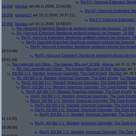
Re(15): Hancock Extended Steelb
19,95€
(
ducduc
am 08.11.2008, 15:04:05)
Re(16): Hancock Extended Stee
19,95€
(
angelo22
am 10.11.2008, 16:37:21)
Re(17): Hancock Extended S
19,95€
(
ducduc
am 10.11.2008, 16:58:07)
Re: Hancock Extended Steelbook weltweit exklusiv bei Amazon, 19,95€
Re: Hancock Extended Steelbook weltweit exklusiv bei Amazon, 19,95€
Re(2): Hancock Extended Steelbook weltweit exklusiv bei Amazon, 1
Re(3): Hancock Extended Steelbook weltweit exklusiv bei Amazon,
Re(4): Hancock Extended Steelbook weltweit exklusiv bei Amaz
10:53:46)
Re(5): Hancock Extended Steelbook weltweit exklusiv bei A
16:41:34)
Die Legende von Omar - The Keeper [Blu-ray] 10,95€
(
playaz
am 11.11.200
Re: Die Legende von Omar - The Keeper [Blu-ray] 10,95€
(
ducduc
am 11
Kill Bill 1+2, Wanted, American Gangster, The Dark Knight
(
ducduc
am 18.1
Re: Kill Bill 1+2, Wanted, American Gangster, The Dark Knight
(
DJ Masta
Re(2): Kill Bill 1+2, Wanted, American Gangster, The Dark Knight
(
pla
Re(2): Kill Bill 1+2, Wanted, American Gangster, The Dark Knight
(
du
Re(3): Kill Bill 1+2, Wanted, American Gangster, The Dark Knight
(
Re(4): Kill Bill 1+2, Wanted, American Gangster, The Dark Knigh
Re(4): Kill Bill 1+2, Wanted, American Gangster, The Dark Knigh
Re(5): Kill Bill 1+2, Wanted, American Gangster, The Dark Kni
Re(5): Kill Bill 1+2, Wanted, American Gangster, The Dark Kni
Re(6): Kill Bill 1+2, Wanted, American Gangster, The Dark 
11:14:25)
Re(5): Kill Bill 1+2, Wanted, American Gangster, The Dark Kni
16:08:00)
Re(6): Kill Bill 1+2, Wanted, American Gangster, The Dark 