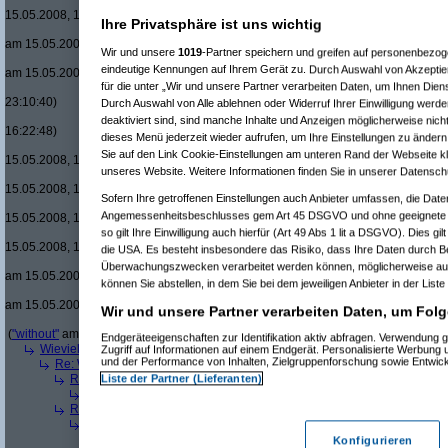
Re(20): Men in Blac
15.05.2008, 17:46:45)
Ihre Privatsphäre ist uns wichtig
Re(21): Men in B
am 15.05.2008, 17:50:09)
Wir und unsere
1019
-Partner speichern und greifen auf personenbezo
Re(22): Men in
eindeutige Kennungen auf Ihrem Gerät zu. Durch Auswahl von Akzeptier
am 15.05.2008, 18:08:08)
für die unter „Wir und unsere Partner verarbeiten Daten, um Ihnen Dien
Re(15): Men in Black um £12.33 v
23:10:40)
Durch Auswahl von Alle ablehnen oder Widerruf Ihrer Einwilligung werde
Re(16): Men in Black um £12.33
deaktiviert sind, sind manche Inhalte und Anzeigen möglicherweise nicht
16:22:48)
dieses Menü jederzeit wieder aufrufen, um Ihre Einstellungen zu ändern 
Re(17): Men in Black um £12
Sie auf den Link Cookie-Einstellungen am unteren Rand der Webseite kli
15.05.2008, 16:48:17)
unseres Website. Weitere Informationen finden Sie in unserer Datensch
Re(18): Men in Black um 
15.05.2008, 17:37:21)
Sofern Ihre getroffenen Einstellungen auch Anbieter umfassen, die Daten
Re(19): Men in Black u
Angemessenheitsbeschlusses gem Art 45 DSGVO und ohne geeignete G
15.05.2008, 17:43:00)
so gilt Ihre Einwilligung auch hierfür (Art 49 Abs 1 lit a DSGVO). Dies gi
Re(20): Men in Blac
15.05.2008, 17:46:13)
die USA. Es besteht insbesondere das Risiko, dass Ihre Daten durch B
Re(21): Men in B
Überwachungszwecken verarbeitet werden können, möglicherweise auc
am 15.05.2008, 17:49:46)
können Sie abstellen, in dem Sie bei dem jeweiligen Anbieter in der Liste
Re(22): Men in
am 15.05.2008, 18:07:18)
Wir und unsere Partner verarbeiten Daten, um Folg
Re(23): Men
(
"without"
am 15.05.2008, 18:13:17)
Endgeräteeigenschaften zur Identifikation aktiv abfragen. Verwendung 
Wieviele blus/hd-dvds habt ihr schon?
(
brösl
am 15.05.2008, 18:06:08)
Zugriff auf Informationen auf einem Endgerät. Personalisierte Werbung
und der Performance von Inhalten, Zielgruppenforschung sowie Entwic
Re: Wieviele blus/hd-dvds habt ihr schon?
(
ducduc
am 15.05.2008, 18:0
Liste der Partner (Lieferanten)
Re(2): Wieviele blus/hd-dvds habt ihr schon?
(
brösl
am 15.05.2008, 1
Re(3): Wieviele blus/hd-dvds habt ihr schon?
(
ducduc
am 15.05.20
Re(2): Wieviele blus/hd-dvds habt ihr schon?
(
hackenbush
am 15.05.
Re(3): Wieviele blus/hd-dvds habt ihr schon?
(
ducduc
am 16.05.20
Re(4): Wieviele blus/hd-dvds habt ihr schon?
(
hackenbush
am 1
Konfigurieren