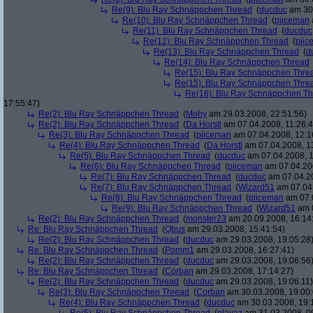
Re(9): Blu Ray Schnäppchen Thread
(
ducduc
am 30.
Re(10): Blu Ray Schnäppchen Thread
(
piiceman
Re(11): Blu Ray Schnäppchen Thread
(
ducduc
Re(12): Blu Ray Schnäppchen Thread
(
piic
Re(13): Blu Ray Schnäppchen Thread
(
d
Re(14): Blu Ray Schnäppchen Thread
Re(15): Blu Ray Schnäppchen Thre
Re(15): Blu Ray Schnäppchen Thre
Re(16): Blu Ray Schnäppchen T
17:55:47)
Re(2): Blu Ray Schnäppchen Thread
(
Mohy
am 29.03.2008, 22:51:56)
Re(2): Blu Ray Schnäppchen Thread
(
Da Horstl
am 07.04.2008, 11:26:4
Re(3): Blu Ray Schnäppchen Thread
(
piiceman
am 07.04.2008, 12:1
Re(4): Blu Ray Schnäppchen Thread
(
Da Horstl
am 07.04.2008, 1
Re(5): Blu Ray Schnäppchen Thread
(
ducduc
am 07.04.2008, 1
Re(6): Blu Ray Schnäppchen Thread
(
piiceman
am 07.04.200
Re(7): Blu Ray Schnäppchen Thread
(
ducduc
am 07.04.20
Re(7): Blu Ray Schnäppchen Thread
(
Wizard51
am 07.04.
Re(8): Blu Ray Schnäppchen Thread
(
piiceman
am 07.0
Re(9): Blu Ray Schnäppchen Thread
(
Wizard51
am 0
Re(2): Blu Ray Schnäppchen Thread
(
monster23
am 20.09.2008, 16:14
Re: Blu Ray Schnäppchen Thread
(
Qbus
am 29.03.2008, 15:41:54)
Re(2): Blu Ray Schnäppchen Thread
(
ducduc
am 29.03.2008, 19:05:28
Re: Blu Ray Schnäppchen Thread
(
Pomm1
am 29.03.2008, 16:27:41)
Re(2): Blu Ray Schnäppchen Thread
(
ducduc
am 29.03.2008, 19:06:56
Re: Blu Ray Schnäppchen Thread
(
Corban
am 29.03.2008, 17:14:27)
Re(2): Blu Ray Schnäppchen Thread
(
ducduc
am 29.03.2008, 19:06:11)
Re(3): Blu Ray Schnäppchen Thread
(
Corban
am 30.03.2008, 19:00:
Re(4): Blu Ray Schnäppchen Thread
(
ducduc
am 30.03.2008, 19: