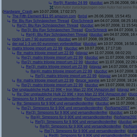
Re(9): Rambo 24,99
(
ducduc
am 25.06.2008, 08:
Vom Autor zurückgezogen oder Autor hat seine Regi
(
Hardware_Crash
am 10.07.2008, 17:02:37)
The Fifth Element $11.95 amazon.com
(
brösl
am 26.06.2008, 15:54:45)
Re: Blu Ray Schnäppchen Thread
(
DocSchneck
am 04.07.2008, 08:25:16)
Re(2): Blu Ray Schnäppchen Thread
(
ducduc
am 04.07.2008, 11:15:54)
Re(3): Blu Ray Schnäppchen Thread
(
DocSchneck
am 04.07.2008, 1
Re(4): Blu Ray Schnäppchen Thread
(
ducduc
am 04.07.2008, 16:
rocky 1 um 7,90 euronnen
(
ducduc
am 10.07.2008, 09:39:54)
der pat 1-3 um 60 euronnen vorbestellbar
(
ducduc
am 10.07.2008, 16:58:1
matrix trilogie import um 22,99
(
ducduc
am 10.07.2008, 17:17:18)
Re: matrix trilogie import um 22,99
(
playaz
am 11.07.2008, 08:02:20)
Re(2): matrix trilogie import um 22,99
(
ducduc
am 11.07.2008, 08:05:
Re(2): matrix trilogie import um 22,99
(
ducduc
am 11.07.2008, 22:26:
Re(3): matrix trilogie import um 22,99
(
playaz
am 14.07.2008, 07:5
Re(4): matrix trilogie import um 22,99
(
ducduc
am 14.07.2008, 1
Re(5): matrix trilogie import um 22,99
(
playaz
am 14.07.2008,
Re: matrix trilogie import um 22,99
(
bruce_wayne
am 12.07.2008, 18:24
Re(2): matrix trilogie import um 22,99
(
ducduc
am 13.07.2008, 00:21:
Der unglaubliche Hulk 22,99€ + Iron Man 22,95€ [Amazon.de]
(
playaz
am 1
Re: Der unglaubliche Hulk 22,99€ + Iron Man 22,95€ [Amazon.de]
(
duc
Simpsons für 9,90€ und versandkostenfrei
(
NoName2007
am 11.07.2008, 
Re: Simpsons für 9,90€ und versandkostenfrei
(
ducduc
am 11.07.2008, 
Re(2): Simpsons für 9,90€ und versandkostenfrei
(
NoName2007
am 1
Re(3): Simpsons für 9,90€ und versandkostenfrei
(
ducduc
am 11.0
Re(4): Simpsons für 9,90€ und versandkostenfrei
(
NoName200
Re(5): Simpsons für 9,90€ und versandkostenfrei
(
ducduc
am
Re(6): Simpsons für 9,90€ und versandkostenfrei
(
NoNam
Re(7): Simpsons für 9,90€ und versandkostenfrei
(
ducd
Re(8): Simpsons für 9,90€ und versandkostenfrei
(
N