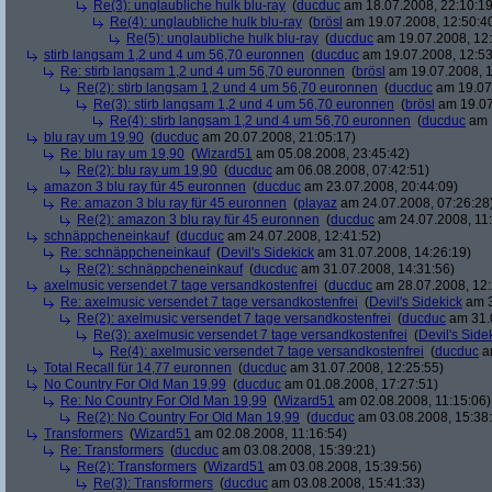
Re(3): unglaubliche hulk blu-ray
(
ducduc
am 18.07.2008, 22:10:19
Re(4): unglaubliche hulk blu-ray
(
brösl
am 19.07.2008, 12:50:4
Re(5): unglaubliche hulk blu-ray
(
ducduc
am 19.07.2008, 12:
stirb langsam 1,2 und 4 um 56,70 euronnen
(
ducduc
am 19.07.2008, 12:53
Re: stirb langsam 1,2 und 4 um 56,70 euronnen
(
brösl
am 19.07.2008, 1
Re(2): stirb langsam 1,2 und 4 um 56,70 euronnen
(
ducduc
am 19.07.
Re(3): stirb langsam 1,2 und 4 um 56,70 euronnen
(
brösl
am 19.07
Re(4): stirb langsam 1,2 und 4 um 56,70 euronnen
(
ducduc
am 1
blu ray um 19,90
(
ducduc
am 20.07.2008, 21:05:17)
Re: blu ray um 19,90
(
Wizard51
am 05.08.2008, 23:45:42)
Re(2): blu ray um 19,90
(
ducduc
am 06.08.2008, 07:42:51)
amazon 3 blu ray für 45 euronnen
(
ducduc
am 23.07.2008, 20:44:09)
Re: amazon 3 blu ray für 45 euronnen
(
playaz
am 24.07.2008, 07:26:28
Re(2): amazon 3 blu ray für 45 euronnen
(
ducduc
am 24.07.2008, 11:
schnäppcheneinkauf
(
ducduc
am 24.07.2008, 12:41:52)
Re: schnäppcheneinkauf
(
Devil's Sidekick
am 31.07.2008, 14:26:19)
Re(2): schnäppcheneinkauf
(
ducduc
am 31.07.2008, 14:31:56)
axelmusic versendet 7 tage versandkostenfrei
(
ducduc
am 28.07.2008, 12:
Re: axelmusic versendet 7 tage versandkostenfrei
(
Devil's Sidekick
am 3
Re(2): axelmusic versendet 7 tage versandkostenfrei
(
ducduc
am 31.0
Re(3): axelmusic versendet 7 tage versandkostenfrei
(
Devil's Side
Re(4): axelmusic versendet 7 tage versandkostenfrei
(
ducduc
am
Total Recall für 14,77 euronnen
(
ducduc
am 31.07.2008, 12:25:55)
No Country For Old Man 19,99
(
ducduc
am 01.08.2008, 17:27:51)
Re: No Country For Old Man 19,99
(
Wizard51
am 02.08.2008, 11:15:06)
Re(2): No Country For Old Man 19,99
(
ducduc
am 03.08.2008, 15:38
Transformers
(
Wizard51
am 02.08.2008, 11:16:54)
Re: Transformers
(
ducduc
am 03.08.2008, 15:39:21)
Re(2): Transformers
(
Wizard51
am 03.08.2008, 15:39:56)
Re(3): Transformers
(
ducduc
am 03.08.2008, 15:41:33)