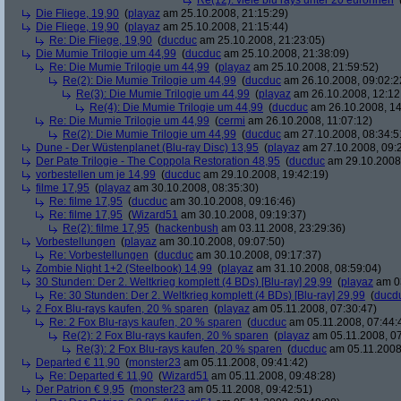
Re(12): viele blu rays unter 20 euronnen
Die Fliege, 19,90
(
playaz
am 25.10.2008, 21:15:29)
Die Fliege, 19,90
(
playaz
am 25.10.2008, 21:15:44)
Re: Die Fliege, 19,90
(
ducduc
am 25.10.2008, 21:23:05)
Die Mumie Trilogie um 44,99
(
ducduc
am 25.10.2008, 21:38:09)
Re: Die Mumie Trilogie um 44,99
(
playaz
am 25.10.2008, 21:59:52)
Re(2): Die Mumie Trilogie um 44,99
(
ducduc
am 26.10.2008, 09:02:2
Re(3): Die Mumie Trilogie um 44,99
(
playaz
am 26.10.2008, 12:12
Re(4): Die Mumie Trilogie um 44,99
(
ducduc
am 26.10.2008, 14
Re: Die Mumie Trilogie um 44,99
(
cermi
am 26.10.2008, 11:07:12)
Re(2): Die Mumie Trilogie um 44,99
(
ducduc
am 27.10.2008, 08:34:5
Dune - Der Wüstenplanet (Blu-ray Disc) 13,95
(
playaz
am 27.10.2008, 09:
Der Pate Trilogie - The Coppola Restoration 48,95
(
ducduc
am 29.10.2008,
vorbestellen um je 14,99
(
ducduc
am 29.10.2008, 19:42:19)
filme 17,95
(
playaz
am 30.10.2008, 08:35:30)
Re: filme 17,95
(
ducduc
am 30.10.2008, 09:16:46)
Re: filme 17,95
(
Wizard51
am 30.10.2008, 09:19:37)
Re(2): filme 17,95
(
hackenbush
am 03.11.2008, 23:29:36)
Vorbestellungen
(
playaz
am 30.10.2008, 09:07:50)
Re: Vorbestellungen
(
ducduc
am 30.10.2008, 09:17:37)
Zombie Night 1+2 (Steelbook) 14,99
(
playaz
am 31.10.2008, 08:59:04)
30 Stunden: Der 2. Weltkrieg komplett (4 BDs) [Blu-ray] 29,99
(
playaz
am 03
Re: 30 Stunden: Der 2. Weltkrieg komplett (4 BDs) [Blu-ray] 29,99
(
ducd
2 Fox Blu-rays kaufen, 20 % sparen
(
playaz
am 05.11.2008, 07:30:47)
Re: 2 Fox Blu-rays kaufen, 20 % sparen
(
ducduc
am 05.11.2008, 07:44:
Re(2): 2 Fox Blu-rays kaufen, 20 % sparen
(
playaz
am 05.11.2008, 07
Re(3): 2 Fox Blu-rays kaufen, 20 % sparen
(
ducduc
am 05.11.2008,
Departed € 11,90
(
monster23
am 05.11.2008, 09:41:42)
Re: Departed € 11,90
(
Wizard51
am 05.11.2008, 09:48:28)
Der Patrion € 9,95
(
monster23
am 05.11.2008, 09:42:51)