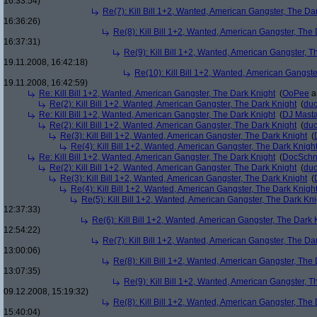
16:33:54)
Re(7): Kill Bill 1+2, Wanted, American Gangster, The Da
16:36:26)
Re(8): Kill Bill 1+2, Wanted, American Gangster, The
16:37:31)
Re(9): Kill Bill 1+2, Wanted, American Gangster, T
19.11.2008, 16:42:18)
Re(10): Kill Bill 1+2, Wanted, American Gangste
19.11.2008, 16:42:59)
Re: Kill Bill 1+2, Wanted, American Gangster, The Dark Knight
(
OoPee
a
Re(2): Kill Bill 1+2, Wanted, American Gangster, The Dark Knight
(
du
Re: Kill Bill 1+2, Wanted, American Gangster, The Dark Knight
(
DJ Masta
Re(2): Kill Bill 1+2, Wanted, American Gangster, The Dark Knight
(
du
Re(3): Kill Bill 1+2, Wanted, American Gangster, The Dark Knight
(
Re(4): Kill Bill 1+2, Wanted, American Gangster, The Dark Knigh
Re: Kill Bill 1+2, Wanted, American Gangster, The Dark Knight
(
DocSchn
Re(2): Kill Bill 1+2, Wanted, American Gangster, The Dark Knight
(
du
Re(3): Kill Bill 1+2, Wanted, American Gangster, The Dark Knight
(
Re(4): Kill Bill 1+2, Wanted, American Gangster, The Dark Knigh
Re(5): Kill Bill 1+2, Wanted, American Gangster, The Dark Kni
12:37:33)
Re(6): Kill Bill 1+2, Wanted, American Gangster, The Dark 
12:54:22)
Re(7): Kill Bill 1+2, Wanted, American Gangster, The Da
13:00:06)
Re(8): Kill Bill 1+2, Wanted, American Gangster, The
13:07:35)
Re(9): Kill Bill 1+2, Wanted, American Gangster, T
09.12.2008, 15:19:32)
Re(8): Kill Bill 1+2, Wanted, American Gangster, The
15:40:04)