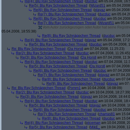
Re(4): Blu Ray Schnäppchen Thread
(
ducduc
am 05.04.2008, 16:
Re(5): Blu Ray Schnäppchen Thread
(
Wizard51
am 05.04.2008,
Re(6): Blu Ray Schnäppchen Thread
(
playaz
am 05.04.2008,
Re(7): Blu Ray Schnäppchen Thread
(
ducduc
am 05.04.20
Re(6): Blu Ray Schnäppchen Thread
(
ducduc
am 05.04.2008
Re(7): Blu Ray Schnäppchen Thread
(
Wizard51
am 05.04.
Vom Autor zurückgezogen oder Autor hat seine Registrie
05.04.2008, 18:55:38)
Re(8): Blu Ray Schnäppchen Thread
(
ducduc
am 05.04
Re(4): Blu Ray Schnäppchen Thread
(
playaz
am 05.04.2008, 17:2
Re(5): Blu Ray Schnäppchen Thread
(
ducduc
am 05.04.2008, 1
Re: Blu Ray Schnäppchen Thread
(
Da Horstl
am 07.04.2008, 11:25:23)
Re(2): Blu Ray Schnäppchen Thread
(
ducduc
am 07.04.2008, 11:26:45)
Re(3): Blu Ray Schnäppchen Thread
(
Da Horstl
am 07.04.2008, 11:3
Re(4): Blu Ray Schnäppchen Thread
(
ducduc
am 07.04.2008, 11:
Re(5): Blu Ray Schnäppchen Thread
(
Da Horstl
am 07.04.2008,
Re(6): Blu Ray Schnäppchen Thread
(
ducduc
am 07.04.2008
Re(7): Blu Ray Schnäppchen Thread
(
playaz
am 07.04.200
Re(8): Blu Ray Schnäppchen Thread
(
ducduc
am 07.04
Re(9): Blu Ray Schnäppchen Thread
(
playaz
am 07.
Re: Blu Ray Schnäppchen Thread
(
Pomm1
am 10.04.2008, 16:08:09)
Re(2): Blu Ray Schnäppchen Thread
(
ducduc
am 10.04.2008, 18:27:39
Re(3): Blu Ray Schnäppchen Thread
(
playaz
am 10.04.2008, 18:44:
Re(4): Blu Ray Schnäppchen Thread
(
ducduc
am 10.04.2008, 18:
Re(5): Blu Ray Schnäppchen Thread
(
playaz
am 10.04.2008, 1
Re(6): Blu Ray Schnäppchen Thread
(
ducduc
am 10.04.2008
Re(7): Blu Ray Schnäppchen Thread
(
charras81
am 15.04
Re(8): Blu Ray Schnäppchen Thread
(
ducduc
am 15.04
Re(4): Blu Ray Schnäppchen Thread
(
piiceman
am 10.04.2008, 20
Re(5): Blu Ray Schnäppchen Thread
(
MikE_
am 19.04.2008, 12