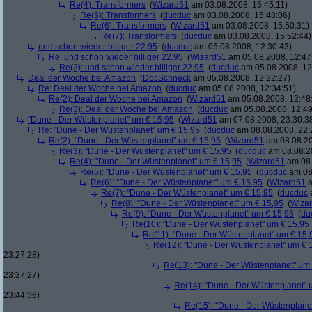
Re(4): Transformers
(
Wizard51
am 03.08.2008, 15:45:11)
Re(5): Transformers
(
ducduc
am 03.08.2008, 15:48:06)
Re(6): Transformers
(
Wizard51
am 03.08.2008, 15:50:31)
Re(7): Transformers
(
ducduc
am 03.08.2008, 15:52:44)
und schon wieder billiger 22,95
(
ducduc
am 05.08.2008, 12:30:43)
Re: und schon wieder billiger 22,95
(
Wizard51
am 05.08.2008, 12:47
Re(2): und schon wieder billiger 22,95
(
ducduc
am 05.08.2008, 12
Deal der Woche bei Amazon
(
DocSchneck
am 05.08.2008, 12:22:27)
Re: Deal der Woche bei Amazon
(
ducduc
am 05.08.2008, 12:34:51)
Re(2): Deal der Woche bei Amazon
(
Wizard51
am 05.08.2008, 12:48
Re(3): Deal der Woche bei Amazon
(
ducduc
am 05.08.2008, 12:49
"Dune - Der Wüstenplanet" um € 15,95
(
Wizard51
am 07.08.2008, 23:30:3
Re: "Dune - Der Wüstenplanet" um € 15,95
(
ducduc
am 08.08.2008, 22:
Re(2): "Dune - Der Wüstenplanet" um € 15,95
(
Wizard51
am 08.08.20
Re(3): "Dune - Der Wüstenplanet" um € 15,95
(
ducduc
am 08.08.20
Re(4): "Dune - Der Wüstenplanet" um € 15,95
(
Wizard51
am 08.
Re(5): "Dune - Der Wüstenplanet" um € 15,95
(
ducduc
am 08.
Re(6): "Dune - Der Wüstenplanet" um € 15,95
(
Wizard51
a
Re(7): "Dune - Der Wüstenplanet" um € 15,95
(
ducduc
a
Re(8): "Dune - Der Wüstenplanet" um € 15,95
(
Wiza
Re(9): "Dune - Der Wüstenplanet" um € 15,95
(
du
Re(10): "Dune - Der Wüstenplanet" um € 15,95
Re(11): "Dune - Der Wüstenplanet" um € 15,
Re(12): "Dune - Der Wüstenplanet" um € 
23:27:28)
Re(13): "Dune - Der Wüstenplanet" um
23:37:27)
Re(14): "Dune - Der Wüstenplanet" 
23:44:36)
Re(15): "Dune - Der Wüstenplane