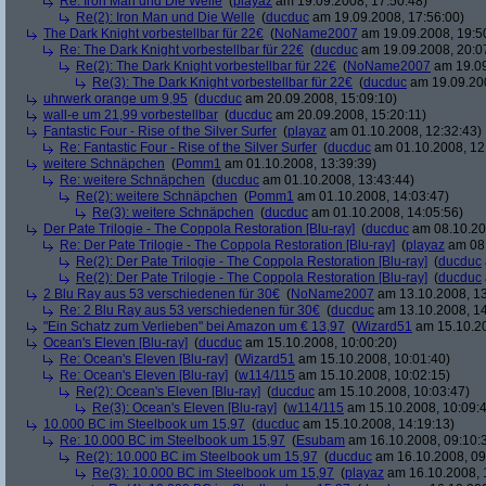
Re: Iron Man und Die Welle
(
playaz
am 19.09.2008, 17:50:48)
Re(2): Iron Man und Die Welle
(
ducduc
am 19.09.2008, 17:56:00)
The Dark Knight vorbestellbar für 22€
(
NoName2007
am 19.09.2008, 19:5
Re: The Dark Knight vorbestellbar für 22€
(
ducduc
am 19.09.2008, 20:0
Re(2): The Dark Knight vorbestellbar für 22€
(
NoName2007
am 19.09
Re(3): The Dark Knight vorbestellbar für 22€
(
ducduc
am 19.09.200
uhrwerk orange um 9,95
(
ducduc
am 20.09.2008, 15:09:10)
wall-e um 21,99 vorbestellbar
(
ducduc
am 20.09.2008, 15:20:11)
Fantastic Four - Rise of the Silver Surfer
(
playaz
am 01.10.2008, 12:32:43)
Re: Fantastic Four - Rise of the Silver Surfer
(
ducduc
am 01.10.2008, 12
weitere Schnäpchen
(
Pomm1
am 01.10.2008, 13:39:39)
Re: weitere Schnäpchen
(
ducduc
am 01.10.2008, 13:43:44)
Re(2): weitere Schnäpchen
(
Pomm1
am 01.10.2008, 14:03:47)
Re(3): weitere Schnäpchen
(
ducduc
am 01.10.2008, 14:05:56)
Der Pate Trilogie - The Coppola Restoration [Blu-ray]
(
ducduc
am 08.10.20
Re: Der Pate Trilogie - The Coppola Restoration [Blu-ray]
(
playaz
am 08.
Re(2): Der Pate Trilogie - The Coppola Restoration [Blu-ray]
(
ducduc
Re(2): Der Pate Trilogie - The Coppola Restoration [Blu-ray]
(
ducduc
2 Blu Ray aus 53 verschiedenen für 30€
(
NoName2007
am 13.10.2008, 13
Re: 2 Blu Ray aus 53 verschiedenen für 30€
(
ducduc
am 13.10.2008, 14
"Ein Schatz zum Verlieben" bei Amazon um € 13,97
(
Wizard51
am 15.10.20
Ocean's Eleven [Blu-ray]
(
ducduc
am 15.10.2008, 10:00:20)
Re: Ocean's Eleven [Blu-ray]
(
Wizard51
am 15.10.2008, 10:01:40)
Re: Ocean's Eleven [Blu-ray]
(
w114/115
am 15.10.2008, 10:02:15)
Re(2): Ocean's Eleven [Blu-ray]
(
ducduc
am 15.10.2008, 10:03:47)
Re(3): Ocean's Eleven [Blu-ray]
(
w114/115
am 15.10.2008, 10:09:
10.000 BC im Steelbook um 15,97
(
ducduc
am 15.10.2008, 14:19:13)
Re: 10.000 BC im Steelbook um 15,97
(
Esubam
am 16.10.2008, 09:10:
Re(2): 10.000 BC im Steelbook um 15,97
(
ducduc
am 16.10.2008, 09
Re(3): 10.000 BC im Steelbook um 15,97
(
playaz
am 16.10.2008, 