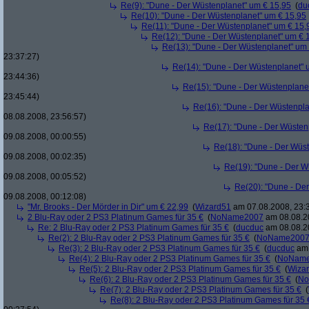
Re(9): "Dune - Der Wüstenplanet" um € 15,95
(
du
Re(10): "Dune - Der Wüstenplanet" um € 15,95
Re(11): "Dune - Der Wüstenplanet" um € 15,
Re(12): "Dune - Der Wüstenplanet" um € 
Re(13): "Dune - Der Wüstenplanet" um
23:37:27)
Re(14): "Dune - Der Wüstenplanet" 
23:44:36)
Re(15): "Dune - Der Wüstenplane
23:45:44)
Re(16): "Dune - Der Wüstenpla
08.08.2008, 23:56:57)
Re(17): "Dune - Der Wüsten
09.08.2008, 00:00:55)
Re(18): "Dune - Der Wüs
09.08.2008, 00:02:35)
Re(19): "Dune - Der W
09.08.2008, 00:05:52)
Re(20): "Dune - De
09.08.2008, 00:12:08)
"Mr. Brooks - Der Mörder in Dir" um € 22,99
(
Wizard51
am 07.08.2008, 23:
2 Blu-Ray oder 2 PS3 Platinum Games für 35 €
(
NoName2007
am 08.08.20
Re: 2 Blu-Ray oder 2 PS3 Platinum Games für 35 €
(
ducduc
am 08.08.20
Re(2): 2 Blu-Ray oder 2 PS3 Platinum Games für 35 €
(
NoName200
Re(3): 2 Blu-Ray oder 2 PS3 Platinum Games für 35 €
(
ducduc
am 
Re(4): 2 Blu-Ray oder 2 PS3 Platinum Games für 35 €
(
NoNam
Re(5): 2 Blu-Ray oder 2 PS3 Platinum Games für 35 €
(
Wiza
Re(6): 2 Blu-Ray oder 2 PS3 Platinum Games für 35 €
(
No
Re(7): 2 Blu-Ray oder 2 PS3 Platinum Games für 35 €
(
Re(8): 2 Blu-Ray oder 2 PS3 Platinum Games für 35 