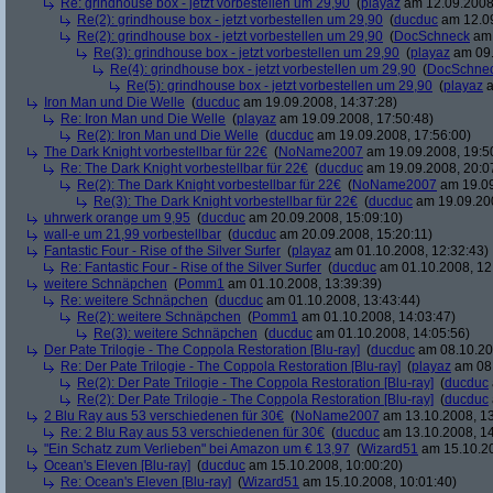
Re: grindhouse box - jetzt vorbestellen um 29,90
(
playaz
am 12.09.2008,
Re(2): grindhouse box - jetzt vorbestellen um 29,90
(
ducduc
am 12.09
Re(2): grindhouse box - jetzt vorbestellen um 29,90
(
DocSchneck
am 
Re(3): grindhouse box - jetzt vorbestellen um 29,90
(
playaz
am 09.
Re(4): grindhouse box - jetzt vorbestellen um 29,90
(
DocSchne
Re(5): grindhouse box - jetzt vorbestellen um 29,90
(
playaz
a
Iron Man und Die Welle
(
ducduc
am 19.09.2008, 14:37:28)
Re: Iron Man und Die Welle
(
playaz
am 19.09.2008, 17:50:48)
Re(2): Iron Man und Die Welle
(
ducduc
am 19.09.2008, 17:56:00)
The Dark Knight vorbestellbar für 22€
(
NoName2007
am 19.09.2008, 19:5
Re: The Dark Knight vorbestellbar für 22€
(
ducduc
am 19.09.2008, 20:0
Re(2): The Dark Knight vorbestellbar für 22€
(
NoName2007
am 19.09
Re(3): The Dark Knight vorbestellbar für 22€
(
ducduc
am 19.09.200
uhrwerk orange um 9,95
(
ducduc
am 20.09.2008, 15:09:10)
wall-e um 21,99 vorbestellbar
(
ducduc
am 20.09.2008, 15:20:11)
Fantastic Four - Rise of the Silver Surfer
(
playaz
am 01.10.2008, 12:32:43)
Re: Fantastic Four - Rise of the Silver Surfer
(
ducduc
am 01.10.2008, 12
weitere Schnäpchen
(
Pomm1
am 01.10.2008, 13:39:39)
Re: weitere Schnäpchen
(
ducduc
am 01.10.2008, 13:43:44)
Re(2): weitere Schnäpchen
(
Pomm1
am 01.10.2008, 14:03:47)
Re(3): weitere Schnäpchen
(
ducduc
am 01.10.2008, 14:05:56)
Der Pate Trilogie - The Coppola Restoration [Blu-ray]
(
ducduc
am 08.10.20
Re: Der Pate Trilogie - The Coppola Restoration [Blu-ray]
(
playaz
am 08.
Re(2): Der Pate Trilogie - The Coppola Restoration [Blu-ray]
(
ducduc
Re(2): Der Pate Trilogie - The Coppola Restoration [Blu-ray]
(
ducduc
2 Blu Ray aus 53 verschiedenen für 30€
(
NoName2007
am 13.10.2008, 13
Re: 2 Blu Ray aus 53 verschiedenen für 30€
(
ducduc
am 13.10.2008, 14
"Ein Schatz zum Verlieben" bei Amazon um € 13,97
(
Wizard51
am 15.10.20
Ocean's Eleven [Blu-ray]
(
ducduc
am 15.10.2008, 10:00:20)
Re: Ocean's Eleven [Blu-ray]
(
Wizard51
am 15.10.2008, 10:01:40)