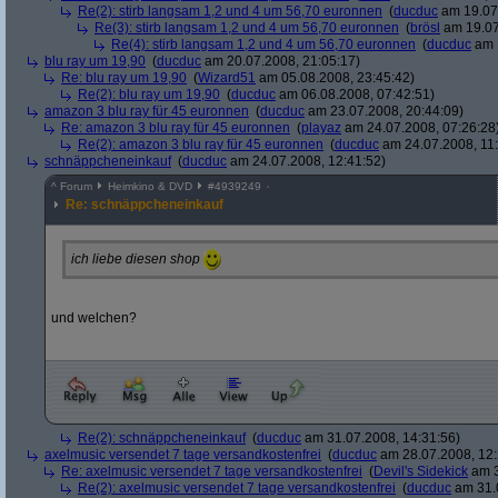
Re(2): stirb langsam 1,2 und 4 um 56,70 euronnen
(
ducduc
am 19.07.
Re(3): stirb langsam 1,2 und 4 um 56,70 euronnen
(
brösl
am 19.07
Re(4): stirb langsam 1,2 und 4 um 56,70 euronnen
(
ducduc
am 1
blu ray um 19,90
(
ducduc
am 20.07.2008, 21:05:17)
Re: blu ray um 19,90
(
Wizard51
am 05.08.2008, 23:45:42)
Re(2): blu ray um 19,90
(
ducduc
am 06.08.2008, 07:42:51)
amazon 3 blu ray für 45 euronnen
(
ducduc
am 23.07.2008, 20:44:09)
Re: amazon 3 blu ray für 45 euronnen
(
playaz
am 24.07.2008, 07:26:28
Re(2): amazon 3 blu ray für 45 euronnen
(
ducduc
am 24.07.2008, 11:
schnäppcheneinkauf
(
ducduc
am 24.07.2008, 12:41:52)
^
Forum
Heimkino & DVD
#
4939249
Re: schnäppcheneinkauf
ich liebe diesen shop
und welchen?
Re(2): schnäppcheneinkauf
(
ducduc
am 31.07.2008, 14:31:56)
axelmusic versendet 7 tage versandkostenfrei
(
ducduc
am 28.07.2008, 12:
Re: axelmusic versendet 7 tage versandkostenfrei
(
Devil's Sidekick
am 3
Re(2): axelmusic versendet 7 tage versandkostenfrei
(
ducduc
am 31.0