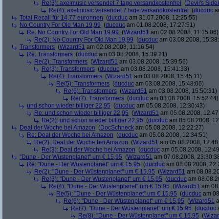
Re(3): axelmusic versendet 7 tage versandkostenfrei
(
Devil's Side
Re(4): axelmusic versendet 7 tage versandkostenfrei
(
ducduc
am
Total Recall für 14,77 euronnen
(
ducduc
am 31.07.2008, 12:25:55)
No Country For Old Man 19,99
(
ducduc
am 01.08.2008, 17:27:51)
Re: No Country For Old Man 19,99
(
Wizard51
am 02.08.2008, 11:15:06)
Re(2): No Country For Old Man 19,99
(
ducduc
am 03.08.2008, 15:38
Transformers
(
Wizard51
am 02.08.2008, 11:16:54)
Re: Transformers
(
ducduc
am 03.08.2008, 15:39:21)
Re(2): Transformers
(
Wizard51
am 03.08.2008, 15:39:56)
Re(3): Transformers
(
ducduc
am 03.08.2008, 15:41:33)
Re(4): Transformers
(
Wizard51
am 03.08.2008, 15:45:11)
Re(5): Transformers
(
ducduc
am 03.08.2008, 15:48:06)
Re(6): Transformers
(
Wizard51
am 03.08.2008, 15:50:31)
Re(7): Transformers
(
ducduc
am 03.08.2008, 15:52:44)
und schon wieder billiger 22,95
(
ducduc
am 05.08.2008, 12:30:43)
Re: und schon wieder billiger 22,95
(
Wizard51
am 05.08.2008, 12:47
Re(2): und schon wieder billiger 22,95
(
ducduc
am 05.08.2008, 12
Deal der Woche bei Amazon
(
DocSchneck
am 05.08.2008, 12:22:27)
Re: Deal der Woche bei Amazon
(
ducduc
am 05.08.2008, 12:34:51)
Re(2): Deal der Woche bei Amazon
(
Wizard51
am 05.08.2008, 12:48
Re(3): Deal der Woche bei Amazon
(
ducduc
am 05.08.2008, 12:49
"Dune - Der Wüstenplanet" um € 15,95
(
Wizard51
am 07.08.2008, 23:30:3
Re: "Dune - Der Wüstenplanet" um € 15,95
(
ducduc
am 08.08.2008, 22:
Re(2): "Dune - Der Wüstenplanet" um € 15,95
(
Wizard51
am 08.08.20
Re(3): "Dune - Der Wüstenplanet" um € 15,95
(
ducduc
am 08.08.20
Re(4): "Dune - Der Wüstenplanet" um € 15,95
(
Wizard51
am 08.
Re(5): "Dune - Der Wüstenplanet" um € 15,95
(
ducduc
am 08.
Re(6): "Dune - Der Wüstenplanet" um € 15,95
(
Wizard51
a
Re(7): "Dune - Der Wüstenplanet" um € 15,95
(
ducduc
a
Re(8): "Dune - Der Wüstenplanet" um € 15,95
(
Wiza