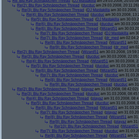
Re: Blu Ray Schnäppchen Thread
(
DJ Mastakilla
am 29.03.2008, 20:03:08
Re(2): Blu Ray Schnäppchen Thread
(
ducduc
am 29.03.2008, 20:11:26)
Re(3): Blu Ray Schnäppchen Thread
(
DJ Mastakilla
am 30.03.2008, 
Re(4): Blu Ray Schnäppchen Thread
(
ducduc
am 30.03.2008, 13:
Re(5): Blu Ray Schnäppchen Thread
(
DJ Mastakilla
am 30.03.2
Re(6): Blu Ray Schnäppchen Thread
(
ducduc
am 30.03.2008
Re(6): Blu Ray Schnäppchen Thread
(
Wizard51
am 30.03.20
Re(7): Blu Ray Schnäppchen Thread
(
DJ Mastakilla
am 30
Re(7): Blu Ray Schnäppchen Thread
(
dr_med
am 02.04.2
Re(8): Blu Ray Schnäppchen Thread
(
Wizard51
am 02.
Re(9): Blu Ray Schnäppchen Thread
(
dr_med
am 02
Re(2): Blu Ray Schnäppchen Thread
(
Wizard51
am 30.03.2008, 19:59:
Re(3): Blu Ray Schnäppchen Thread
(
ducduc
am 30.03.2008, 22:05:
Re(4): Blu Ray Schnäppchen Thread
(
Wizard51
am 30.03.2008, 2
Re(5): Blu Ray Schnäppchen Thread
(
ducduc
am 31.03.2008, 0
Re(6): Blu Ray Schnäppchen Thread
(
Wizard51
am 31.03.20
Re(7): Blu Ray Schnäppchen Thread
(
ducduc
am 31.03.20
Re(8): Blu Ray Schnäppchen Thread
(
Wizard51
am 31.
Re(9): Blu Ray Schnäppchen Thread
(
ducduc
am 31.
Re(2): Blu Ray Schnäppchen Thread
(
playaz
am 31.03.2008, 08:42:02)
Re(3): Blu Ray Schnäppchen Thread
(
ducduc
am 31.03.2008, 08:45:
Re(4): Blu Ray Schnäppchen Thread
(
playaz
am 31.03.2008, 08:4
Re(5): Blu Ray Schnäppchen Thread
(
ducduc
am 31.03.2008, 0
Re(6): Blu Ray Schnäppchen Thread
(
Wizard51
am 31.03.20
Re(7): Blu Ray Schnäppchen Thread
(
playaz
am 31.03.20
Re(8): Blu Ray Schnäppchen Thread
(
Wizard51
am 31.
Re(9): Blu Ray Schnäppchen Thread
(
playaz
am 31.
Re(10): Blu Ray Schnäppchen Thread
(
Wizard51
Re(7): Blu Ray Schnäppchen Thread
(
ducduc
am 31.03.20
Re(8): Blu Ray Schnäppchen Thread
(
Wizard51
am 31.