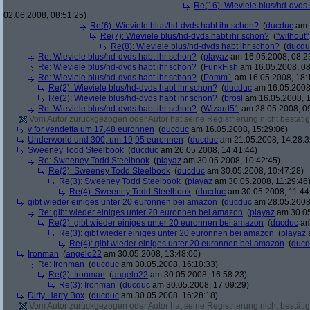
Re(16): Wieviele blus/hd-dvds 
02.06.2008, 08:51:25)
Re(6): Wieviele blus/hd-dvds habt ihr schon?
(
ducduc
am 1
Re(7): Wieviele blus/hd-dvds habt ihr schon?
(
"without"
Re(8): Wieviele blus/hd-dvds habt ihr schon?
(
ducdu
Re: Wieviele blus/hd-dvds habt ihr schon?
(
playaz
am 16.05.2008, 08:2
Re: Wieviele blus/hd-dvds habt ihr schon?
(
FunkFish
am 16.05.2008, 08
Re: Wieviele blus/hd-dvds habt ihr schon?
(
Pomm1
am 16.05.2008, 18:
Re(2): Wieviele blus/hd-dvds habt ihr schon?
(
ducduc
am 16.05.2008,
Re(2): Wieviele blus/hd-dvds habt ihr schon?
(
brösl
am 16.05.2008, 1
Re: Wieviele blus/hd-dvds habt ihr schon?
(
Wizard51
am 28.05.2008, 09
Vom Autor zurückgezogen oder Autor hat seine Registrierung nicht bestätig
v for vendetta um 17,48 euronnen
(
ducduc
am 16.05.2008, 15:29:06)
Underworld und 300, um 19,95 euronnen
(
ducduc
am 21.05.2008, 14:28:3
Sweeney Todd Steelbook
(
ducduc
am 26.05.2008, 14:41:44)
Re: Sweeney Todd Steelbook
(
playaz
am 30.05.2008, 10:42:45)
Re(2): Sweeney Todd Steelbook
(
ducduc
am 30.05.2008, 10:47:28)
Re(3): Sweeney Todd Steelbook
(
playaz
am 30.05.2008, 11:29:46
Re(4): Sweeney Todd Steelbook
(
ducduc
am 30.05.2008, 11:44
gibt wieder einiges unter 20 euronnen bei amazon
(
ducduc
am 28.05.2008,
Re: gibt wieder einiges unter 20 euronnen bei amazon
(
playaz
am 30.05
Re(2): gibt wieder einiges unter 20 euronnen bei amazon
(
ducduc
am
Re(3): gibt wieder einiges unter 20 euronnen bei amazon
(
playaz
a
Re(4): gibt wieder einiges unter 20 euronnen bei amazon
(
ducd
Ironman
(
angelo22
am 30.05.2008, 13:48:06)
Re: Ironman
(
ducduc
am 30.05.2008, 16:10:33)
Re(2): Ironman
(
angelo22
am 30.05.2008, 16:58:23)
Re(3): Ironman
(
ducduc
am 30.05.2008, 17:09:29)
Dirty Harry Box
(
ducduc
am 30.05.2008, 16:28:18)
Vom Autor zurückgezogen oder Autor hat seine Registrierung nicht bestätig