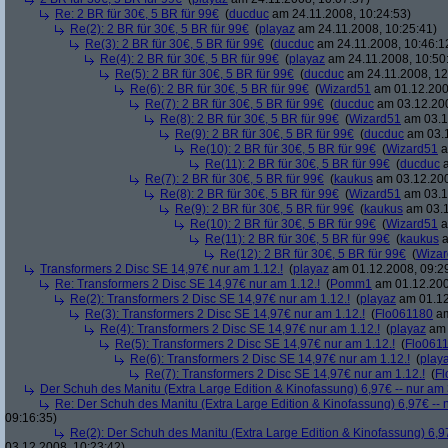
Re: 2 BR für 30€, 5 BR für 99€
(
ducduc
am 24.11.2008, 10:24:53)
Re(2): 2 BR für 30€, 5 BR für 99€
(
playaz
am 24.11.2008, 10:25:41)
Re(3): 2 BR für 30€, 5 BR für 99€
(
ducduc
am 24.11.2008, 10:46:1
Re(4): 2 BR für 30€, 5 BR für 99€
(
playaz
am 24.11.2008, 10:50
Re(5): 2 BR für 30€, 5 BR für 99€
(
ducduc
am 24.11.2008, 12
Re(6): 2 BR für 30€, 5 BR für 99€
(
Wizard51
am 01.12.200
Re(7): 2 BR für 30€, 5 BR für 99€
(
ducduc
am 03.12.200
Re(8): 2 BR für 30€, 5 BR für 99€
(
Wizard51
am 03.1
Re(9): 2 BR für 30€, 5 BR für 99€
(
ducduc
am 03.1
Re(10): 2 BR für 30€, 5 BR für 99€
(
Wizard51
a
Re(11): 2 BR für 30€, 5 BR für 99€
(
ducduc
a
Re(7): 2 BR für 30€, 5 BR für 99€
(
kaukus
am 03.12.200
Re(8): 2 BR für 30€, 5 BR für 99€
(
Wizard51
am 03.1
Re(9): 2 BR für 30€, 5 BR für 99€
(
kaukus
am 03.1
Re(10): 2 BR für 30€, 5 BR für 99€
(
Wizard51
a
Re(11): 2 BR für 30€, 5 BR für 99€
(
kaukus
a
Re(12): 2 BR für 30€, 5 BR für 99€
(
Wiza
Transformers 2 Disc SE 14,97€ nur am 1.12.!
(
playaz
am 01.12.2008, 09:2
Re: Transformers 2 Disc SE 14,97€ nur am 1.12.!
(
Pomm1
am 01.12.200
Re(2): Transformers 2 Disc SE 14,97€ nur am 1.12.!
(
playaz
am 01.12
Re(3): Transformers 2 Disc SE 14,97€ nur am 1.12.!
(
Flo061180
am
Re(4): Transformers 2 Disc SE 14,97€ nur am 1.12.!
(
playaz
am 
Re(5): Transformers 2 Disc SE 14,97€ nur am 1.12.!
(
Flo061
Re(6): Transformers 2 Disc SE 14,97€ nur am 1.12.!
(
play
Re(7): Transformers 2 Disc SE 14,97€ nur am 1.12.!
(
Fl
Der Schuh des Manitu (Extra Large Edition & Kinofassung) 6,97€ -- nur am
Re: Der Schuh des Manitu (Extra Large Edition & Kinofassung) 6,97€ -- 
09:16:35)
Re(2): Der Schuh des Manitu (Extra Large Edition & Kinofassung) 6,9
03.12.2008, 10:23:42)