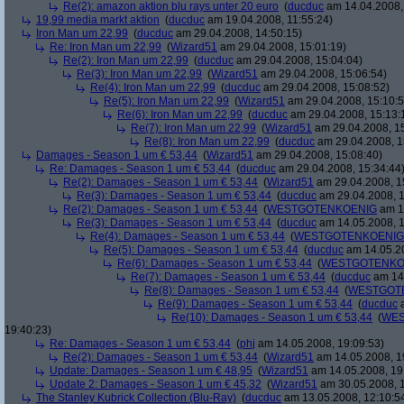
Re(2): amazon aktion blu rays unter 20 euro
(
ducduc
am 14.04.2008,
19,99 media markt aktion
(
ducduc
am 19.04.2008, 11:55:24)
Iron Man um 22,99
(
ducduc
am 29.04.2008, 14:50:15)
Re: Iron Man um 22,99
(
Wizard51
am 29.04.2008, 15:01:19)
Re(2): Iron Man um 22,99
(
ducduc
am 29.04.2008, 15:04:04)
Re(3): Iron Man um 22,99
(
Wizard51
am 29.04.2008, 15:06:54)
Re(4): Iron Man um 22,99
(
ducduc
am 29.04.2008, 15:08:52)
Re(5): Iron Man um 22,99
(
Wizard51
am 29.04.2008, 15:10:5
Re(6): Iron Man um 22,99
(
ducduc
am 29.04.2008, 15:13:
Re(7): Iron Man um 22,99
(
Wizard51
am 29.04.2008, 15
Re(8): Iron Man um 22,99
(
ducduc
am 29.04.2008, 1
Damages - Season 1 um € 53,44
(
Wizard51
am 29.04.2008, 15:08:40)
Re: Damages - Season 1 um € 53,44
(
ducduc
am 29.04.2008, 15:34:44
Re(2): Damages - Season 1 um € 53,44
(
Wizard51
am 29.04.2008, 1
Re(3): Damages - Season 1 um € 53,44
(
ducduc
am 29.04.2008, 1
Re(2): Damages - Season 1 um € 53,44
(
WESTGOTENKOENIG
am 14
Re(3): Damages - Season 1 um € 53,44
(
ducduc
am 14.05.2008, 1
Re(4): Damages - Season 1 um € 53,44
(
WESTGOTENKOENIG
Re(5): Damages - Season 1 um € 53,44
(
ducduc
am 14.05.20
Re(6): Damages - Season 1 um € 53,44
(
WESTGOTENKO
Re(7): Damages - Season 1 um € 53,44
(
ducduc
am 14.
Re(8): Damages - Season 1 um € 53,44
(
WESTGOT
Re(9): Damages - Season 1 um € 53,44
(
ducduc
a
Re(10): Damages - Season 1 um € 53,44
(
WES
19:40:23)
Re: Damages - Season 1 um € 53,44
(
phj
am 14.05.2008, 19:09:53)
Re(2): Damages - Season 1 um € 53,44
(
Wizard51
am 14.05.2008, 1
Update: Damages - Season 1 um € 48,95
(
Wizard51
am 14.05.2008, 19
Update 2: Damages - Season 1 um € 45,32
(
Wizard51
am 30.05.2008, 1
The Stanley Kubrick Collection (Blu-Ray)
(
ducduc
am 13.05.2008, 12:10:5