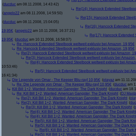
Re(13): Hancock Extended Steelbook w
(
ducduc
am 08.11.2008, 14:43:42)
Re(14): Hancock Extended Steelbook
(
angelo22
am 08.11.2008, 14:59:50)
Re(15): Hancock Extended Steelb
(
ducduc
am 08.11.2008, 15:04:05)
Re(16): Hancock Extended Stee
19,95€
(
angelo22
am 10.11.2008, 16:37:21)
Re(17): Hancock Extended S
19,95€
(
ducduc
am 10.11.2008, 16:58:07)
Re: Hancock Extended Steelbook weltweit exklusiv bei Amazon, 19,95€
Re: Hancock Extended Steelbook weltweit exklusiv bei Amazon, 19,95€
Re(2): Hancock Extended Steelbook weltweit exklusiv bei Amazon, 1
Re(3): Hancock Extended Steelbook weltweit exklusiv bei Amazon,
Re(4): Hancock Extended Steelbook weltweit exklusiv bei Amaz
10:53:46)
Re(5): Hancock Extended Steelbook weltweit exklusiv bei A
16:41:34)
Die Legende von Omar - The Keeper [Blu-ray] 10,95€
(
playaz
am 11.11.200
Re: Die Legende von Omar - The Keeper [Blu-ray] 10,95€
(
ducduc
am 11
Kill Bill 1+2, Wanted, American Gangster, The Dark Knight
(
ducduc
am 18.1
Re: Kill Bill 1+2, Wanted, American Gangster, The Dark Knight
(
DJ Masta
Re(2): Kill Bill 1+2, Wanted, American Gangster, The Dark Knight
(
pla
Re(2): Kill Bill 1+2, Wanted, American Gangster, The Dark Knight
(
du
Re(3): Kill Bill 1+2, Wanted, American Gangster, The Dark Knight
(
Re(4): Kill Bill 1+2, Wanted, American Gangster, The Dark Knigh
Re(4): Kill Bill 1+2, Wanted, American Gangster, The Dark Knigh
Re(5): Kill Bill 1+2, Wanted, American Gangster, The Dark Kni
Re(5): Kill Bill 1+2, Wanted, American Gangster, The Dark Kni
Re(6): Kill Bill 1+2, Wanted, American Gangster, The Dark 
Re(5): Kill Bill 1+2, Wanted, American Gangster, The Dark Kni