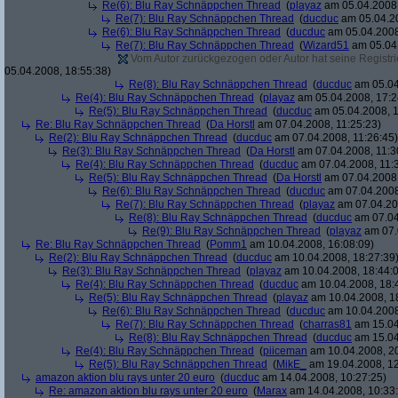
Re(6): Blu Ray Schnäppchen Thread
(
playaz
am 05.04.2008,
Re(7): Blu Ray Schnäppchen Thread
(
ducduc
am 05.04.20
Re(6): Blu Ray Schnäppchen Thread
(
ducduc
am 05.04.2008
Re(7): Blu Ray Schnäppchen Thread
(
Wizard51
am 05.04.
Vom Autor zurückgezogen oder Autor hat seine Registrie
05.04.2008, 18:55:38)
Re(8): Blu Ray Schnäppchen Thread
(
ducduc
am 05.04
Re(4): Blu Ray Schnäppchen Thread
(
playaz
am 05.04.2008, 17:2
Re(5): Blu Ray Schnäppchen Thread
(
ducduc
am 05.04.2008, 1
Re: Blu Ray Schnäppchen Thread
(
Da Horstl
am 07.04.2008, 11:25:23)
Re(2): Blu Ray Schnäppchen Thread
(
ducduc
am 07.04.2008, 11:26:45)
Re(3): Blu Ray Schnäppchen Thread
(
Da Horstl
am 07.04.2008, 11:3
Re(4): Blu Ray Schnäppchen Thread
(
ducduc
am 07.04.2008, 11:
Re(5): Blu Ray Schnäppchen Thread
(
Da Horstl
am 07.04.2008,
Re(6): Blu Ray Schnäppchen Thread
(
ducduc
am 07.04.2008
Re(7): Blu Ray Schnäppchen Thread
(
playaz
am 07.04.200
Re(8): Blu Ray Schnäppchen Thread
(
ducduc
am 07.04
Re(9): Blu Ray Schnäppchen Thread
(
playaz
am 07.
Re: Blu Ray Schnäppchen Thread
(
Pomm1
am 10.04.2008, 16:08:09)
Re(2): Blu Ray Schnäppchen Thread
(
ducduc
am 10.04.2008, 18:27:39
Re(3): Blu Ray Schnäppchen Thread
(
playaz
am 10.04.2008, 18:44:
Re(4): Blu Ray Schnäppchen Thread
(
ducduc
am 10.04.2008, 18:
Re(5): Blu Ray Schnäppchen Thread
(
playaz
am 10.04.2008, 1
Re(6): Blu Ray Schnäppchen Thread
(
ducduc
am 10.04.2008
Re(7): Blu Ray Schnäppchen Thread
(
charras81
am 15.04
Re(8): Blu Ray Schnäppchen Thread
(
ducduc
am 15.04
Re(4): Blu Ray Schnäppchen Thread
(
piiceman
am 10.04.2008, 20
Re(5): Blu Ray Schnäppchen Thread
(
MikE_
am 19.04.2008, 12
amazon aktion blu rays unter 20 euro
(
ducduc
am 14.04.2008, 10:27:25)
Re: amazon aktion blu rays unter 20 euro
(
Marax
am 14.04.2008, 10:33