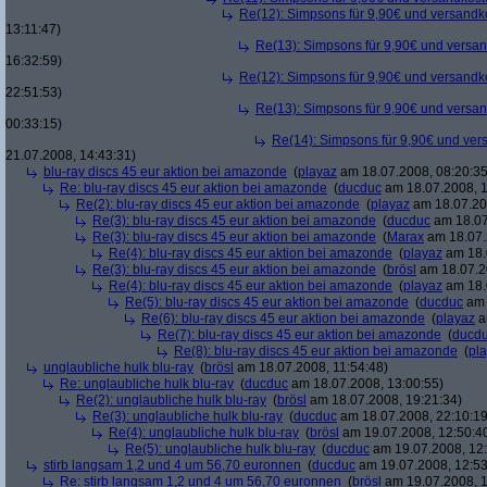
Re(12): Simpsons für 9,90€ und versandko
13:11:47)
Re(13): Simpsons für 9,90€ und versan
16:32:59)
Re(12): Simpsons für 9,90€ und versandko
22:51:53)
Re(13): Simpsons für 9,90€ und versan
00:33:15)
Re(14): Simpsons für 9,90€ und ver
21.07.2008, 14:43:31)
blu-ray discs 45 eur aktion bei amazonde
(
playaz
am 18.07.2008, 08:20:35
Re: blu-ray discs 45 eur aktion bei amazonde
(
ducduc
am 18.07.2008, 1
Re(2): blu-ray discs 45 eur aktion bei amazonde
(
playaz
am 18.07.200
Re(3): blu-ray discs 45 eur aktion bei amazonde
(
ducduc
am 18.07
Re(3): blu-ray discs 45 eur aktion bei amazonde
(
Marax
am 18.07.
Re(4): blu-ray discs 45 eur aktion bei amazonde
(
playaz
am 18.
Re(3): blu-ray discs 45 eur aktion bei amazonde
(
brösl
am 18.07.2
Re(4): blu-ray discs 45 eur aktion bei amazonde
(
playaz
am 18.
Re(5): blu-ray discs 45 eur aktion bei amazonde
(
ducduc
am 
Re(6): blu-ray discs 45 eur aktion bei amazonde
(
playaz
a
Re(7): blu-ray discs 45 eur aktion bei amazonde
(
ducd
Re(8): blu-ray discs 45 eur aktion bei amazonde
(
pl
unglaubliche hulk blu-ray
(
brösl
am 18.07.2008, 11:54:48)
Re: unglaubliche hulk blu-ray
(
ducduc
am 18.07.2008, 13:00:55)
Re(2): unglaubliche hulk blu-ray
(
brösl
am 18.07.2008, 19:21:34)
Re(3): unglaubliche hulk blu-ray
(
ducduc
am 18.07.2008, 22:10:19
Re(4): unglaubliche hulk blu-ray
(
brösl
am 19.07.2008, 12:50:4
Re(5): unglaubliche hulk blu-ray
(
ducduc
am 19.07.2008, 12:
stirb langsam 1,2 und 4 um 56,70 euronnen
(
ducduc
am 19.07.2008, 12:53
Re: stirb langsam 1,2 und 4 um 56,70 euronnen
(
brösl
am 19.07.2008, 1