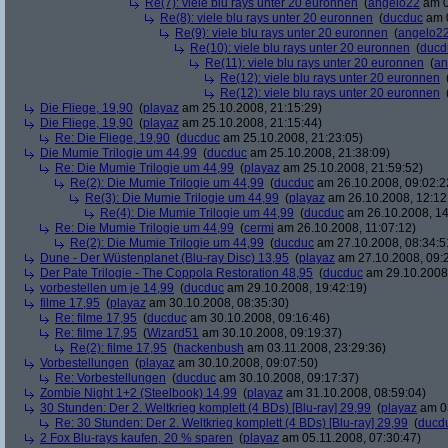
Re(7): viele blu rays unter 20 euronnen
(
angelo22
am 0
Re(8): viele blu rays unter 20 euronnen
(
ducduc
am 0
Re(9): viele blu rays unter 20 euronnen
(
angelo2
Re(10): viele blu rays unter 20 euronnen
(
ducd
Re(11): viele blu rays unter 20 euronnen
(
an
Re(12): viele blu rays unter 20 euronnen
Re(12): viele blu rays unter 20 euronnen
Die Fliege, 19,90
(
playaz
am 25.10.2008, 21:15:29)
Die Fliege, 19,90
(
playaz
am 25.10.2008, 21:15:44)
Re: Die Fliege, 19,90
(
ducduc
am 25.10.2008, 21:23:05)
Die Mumie Trilogie um 44,99
(
ducduc
am 25.10.2008, 21:38:09)
Re: Die Mumie Trilogie um 44,99
(
playaz
am 25.10.2008, 21:59:52)
Re(2): Die Mumie Trilogie um 44,99
(
ducduc
am 26.10.2008, 09:02:2
Re(3): Die Mumie Trilogie um 44,99
(
playaz
am 26.10.2008, 12:12
Re(4): Die Mumie Trilogie um 44,99
(
ducduc
am 26.10.2008, 14
Re: Die Mumie Trilogie um 44,99
(
cermi
am 26.10.2008, 11:07:12)
Re(2): Die Mumie Trilogie um 44,99
(
ducduc
am 27.10.2008, 08:34:5
Dune - Der Wüstenplanet (Blu-ray Disc) 13,95
(
playaz
am 27.10.2008, 09:
Der Pate Trilogie - The Coppola Restoration 48,95
(
ducduc
am 29.10.2008,
vorbestellen um je 14,99
(
ducduc
am 29.10.2008, 19:42:19)
filme 17,95
(
playaz
am 30.10.2008, 08:35:30)
Re: filme 17,95
(
ducduc
am 30.10.2008, 09:16:46)
Re: filme 17,95
(
Wizard51
am 30.10.2008, 09:19:37)
Re(2): filme 17,95
(
hackenbush
am 03.11.2008, 23:29:36)
Vorbestellungen
(
playaz
am 30.10.2008, 09:07:50)
Re: Vorbestellungen
(
ducduc
am 30.10.2008, 09:17:37)
Zombie Night 1+2 (Steelbook) 14,99
(
playaz
am 31.10.2008, 08:59:04)
30 Stunden: Der 2. Weltkrieg komplett (4 BDs) [Blu-ray] 29,99
(
playaz
am 03
Re: 30 Stunden: Der 2. Weltkrieg komplett (4 BDs) [Blu-ray] 29,99
(
ducd
2 Fox Blu-rays kaufen, 20 % sparen
(
playaz
am 05.11.2008, 07:30:47)