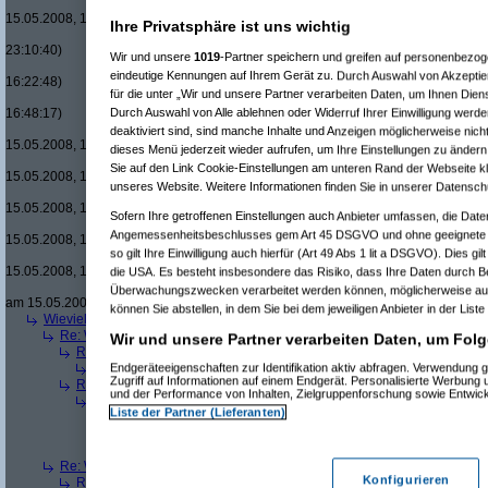
Re(22): Men in
15.05.2008, 18:08:08)
Ihre Privatsphäre ist uns wichtig
Re(15): Men in Black um £12.33 v
23:10:40)
Wir und unsere
1019
-Partner speichern und greifen auf personenbezo
Re(16): Men in Black um £12.33
eindeutige Kennungen auf Ihrem Gerät zu. Durch Auswahl von Akzeptier
16:22:48)
für die unter „Wir und unsere Partner verarbeiten Daten, um Ihnen Dien
Re(17): Men in Black um £12
Durch Auswahl von Alle ablehnen oder Widerruf Ihrer Einwilligung werde
16:48:17)
Re(18): Men in Black um 
deaktiviert sind, sind manche Inhalte und Anzeigen möglicherweise nicht
15.05.2008, 17:37:21)
dieses Menü jederzeit wieder aufrufen, um Ihre Einstellungen zu ändern 
Re(19): Men in Black u
Sie auf den Link Cookie-Einstellungen am unteren Rand der Webseite kli
15.05.2008, 17:43:00)
unseres Website. Weitere Informationen finden Sie in unserer Datensch
Re(20): Men in Blac
15.05.2008, 17:46:13)
Sofern Ihre getroffenen Einstellungen auch Anbieter umfassen, die Daten
Re(21): Men in B
Angemessenheitsbeschlusses gem Art 45 DSGVO und ohne geeignete G
15.05.2008, 17:49:46)
so gilt Ihre Einwilligung auch hierfür (Art 49 Abs 1 lit a DSGVO). Dies gi
Re(22): Men in
15.05.2008, 18:07:18)
die USA. Es besteht insbesondere das Risiko, dass Ihre Daten durch B
Re(23): Men
Überwachungszwecken verarbeitet werden können, möglicherweise auc
am 15.05.2008, 18:13:17)
können Sie abstellen, in dem Sie bei dem jeweiligen Anbieter in der Liste
Wieviele blus/hd-dvds habt ihr schon?
(
brösl
am 15.05.2008, 18:06:08)
Re: Wieviele blus/hd-dvds habt ihr schon?
(
ducduc
am 15.05.2008, 18:0
Wir und unsere Partner verarbeiten Daten, um Folg
Re(2): Wieviele blus/hd-dvds habt ihr schon?
(
brösl
am 15.05.2008, 1
Endgeräteeigenschaften zur Identifikation aktiv abfragen. Verwendung 
Re(3): Wieviele blus/hd-dvds habt ihr schon?
(
ducduc
am 15.05.20
Zugriff auf Informationen auf einem Endgerät. Personalisierte Werbung
Re(2): Wieviele blus/hd-dvds habt ihr schon?
(
hackenbush
am 15.05.
und der Performance von Inhalten, Zielgruppenforschung sowie Entwic
Re(3): Wieviele blus/hd-dvds habt ihr schon?
(
ducduc
am 16.05.20
Liste der Partner (Lieferanten)
Re(4): Wieviele blus/hd-dvds habt ihr schon?
(
hackenbush
am 1
Re(5): Wieviele blus/hd-dvds habt ihr schon?
(
ducduc
am 16.
Re(6): Wieviele blus/hd-dvds habt ihr schon?
(
hackenbus
Re: Wieviele blus/hd-dvds habt ihr schon?
(
"without"
am 15.05.2008, 18
Konfigurieren
Re(2): Wieviele blus/hd-dvds habt ihr schon?
(
ducduc
am 15.05.2008,