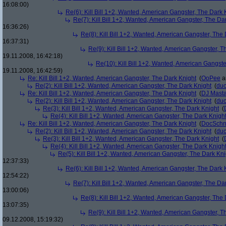
16:08:00)
Re(6): Kill Bill 1+2, Wanted, American Gangster, The Dark 
Re(7): Kill Bill 1+2, Wanted, American Gangster, The Da
16:36:26)
Re(8): Kill Bill 1+2, Wanted, American Gangster, The
16:37:31)
Re(9): Kill Bill 1+2, Wanted, American Gangster, T
19.11.2008, 16:42:18)
Re(10): Kill Bill 1+2, Wanted, American Gangste
19.11.2008, 16:42:59)
Re: Kill Bill 1+2, Wanted, American Gangster, The Dark Knight
(
OoPee
a
Re(2): Kill Bill 1+2, Wanted, American Gangster, The Dark Knight
(
du
Re: Kill Bill 1+2, Wanted, American Gangster, The Dark Knight
(
DJ Masta
Re(2): Kill Bill 1+2, Wanted, American Gangster, The Dark Knight
(
du
Re(3): Kill Bill 1+2, Wanted, American Gangster, The Dark Knight
(
Re(4): Kill Bill 1+2, Wanted, American Gangster, The Dark Knigh
Re: Kill Bill 1+2, Wanted, American Gangster, The Dark Knight
(
DocSchn
Re(2): Kill Bill 1+2, Wanted, American Gangster, The Dark Knight
(
du
Re(3): Kill Bill 1+2, Wanted, American Gangster, The Dark Knight
(
Re(4): Kill Bill 1+2, Wanted, American Gangster, The Dark Knigh
Re(5): Kill Bill 1+2, Wanted, American Gangster, The Dark Kni
12:37:33)
Re(6): Kill Bill 1+2, Wanted, American Gangster, The Dark 
12:54:22)
Re(7): Kill Bill 1+2, Wanted, American Gangster, The Da
13:00:06)
Re(8): Kill Bill 1+2, Wanted, American Gangster, The
13:07:35)
Re(9): Kill Bill 1+2, Wanted, American Gangster, T
09.12.2008, 15:19:32)