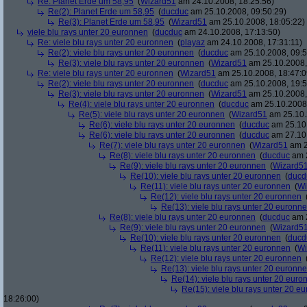
Re: Planet Erde um 58,95
(
Wizard51
am 24.10.2008, 18:25:56)
Re(2): Planet Erde um 58,95
(
ducduc
am 25.10.2008, 09:50:29)
Re(3): Planet Erde um 58,95
(
Wizard51
am 25.10.2008, 18:05:22)
viele blu rays unter 20 euronnen
(
ducduc
am 24.10.2008, 17:13:50)
Re: viele blu rays unter 20 euronnen
(
playaz
am 24.10.2008, 17:31:11)
Re(2): viele blu rays unter 20 euronnen
(
ducduc
am 25.10.2008, 09:5
Re(3): viele blu rays unter 20 euronnen
(
Wizard51
am 25.10.2008,
Re: viele blu rays unter 20 euronnen
(
Wizard51
am 25.10.2008, 18:47:0
Re(2): viele blu rays unter 20 euronnen
(
ducduc
am 25.10.2008, 19:5
Re(3): viele blu rays unter 20 euronnen
(
Wizard51
am 25.10.2008,
Re(4): viele blu rays unter 20 euronnen
(
ducduc
am 25.10.2008,
Re(5): viele blu rays unter 20 euronnen
(
Wizard51
am 25.10.
Re(6): viele blu rays unter 20 euronnen
(
ducduc
am 25.10.
Re(6): viele blu rays unter 20 euronnen
(
ducduc
am 27.10.
Re(7): viele blu rays unter 20 euronnen
(
Wizard51
am 2
Re(8): viele blu rays unter 20 euronnen
(
ducduc
am 2
Re(9): viele blu rays unter 20 euronnen
(
Wizard5
Re(10): viele blu rays unter 20 euronnen
(
ducd
Re(11): viele blu rays unter 20 euronnen
(
Wi
Re(12): viele blu rays unter 20 euronnen
Re(13): viele blu rays unter 20 euronn
Re(8): viele blu rays unter 20 euronnen
(
ducduc
am 2
Re(9): viele blu rays unter 20 euronnen
(
Wizard5
Re(10): viele blu rays unter 20 euronnen
(
ducd
Re(11): viele blu rays unter 20 euronnen
(
Wi
Re(12): viele blu rays unter 20 euronnen
Re(13): viele blu rays unter 20 euronn
Re(14): viele blu rays unter 20 euro
Re(15): viele blu rays unter 20 e
18:26:00)