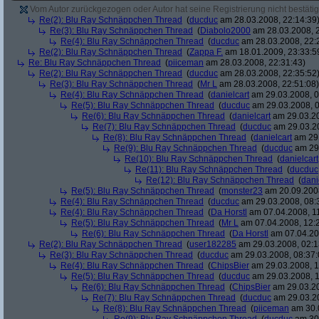
Vom Autor zurückgezogen oder Autor hat seine Registrierung nicht bestätig
Re(2): Blu Ray Schnäppchen Thread
(
ducduc
am 28.03.2008, 22:14:39
Re(3): Blu Ray Schnäppchen Thread
(
Diabolo2000
am 28.03.2008, 2
Re(4): Blu Ray Schnäppchen Thread
(
ducduc
am 28.03.2008, 22:
Re(2): Blu Ray Schnäppchen Thread
(
Zappa F.
am 18.01.2009, 23:33:5
Re: Blu Ray Schnäppchen Thread
(
piiceman
am 28.03.2008, 22:31:43)
Re(2): Blu Ray Schnäppchen Thread
(
ducduc
am 28.03.2008, 22:35:52
Re(3): Blu Ray Schnäppchen Thread
(
Mr L
am 28.03.2008, 22:51:08)
Re(4): Blu Ray Schnäppchen Thread
(
danielcart
am 29.03.2008, 0
Re(5): Blu Ray Schnäppchen Thread
(
ducduc
am 29.03.2008, 0
Re(6): Blu Ray Schnäppchen Thread
(
danielcart
am 29.03.20
Re(7): Blu Ray Schnäppchen Thread
(
ducduc
am 29.03.20
Re(8): Blu Ray Schnäppchen Thread
(
danielcart
am 29.
Re(9): Blu Ray Schnäppchen Thread
(
ducduc
am 29.
Re(10): Blu Ray Schnäppchen Thread
(
danielcart
Re(11): Blu Ray Schnäppchen Thread
(
ducduc
Re(12): Blu Ray Schnäppchen Thread
(
dani
Re(5): Blu Ray Schnäppchen Thread
(
monster23
am 20.09.2008
Re(4): Blu Ray Schnäppchen Thread
(
ducduc
am 29.03.2008, 08:
Re(4): Blu Ray Schnäppchen Thread
(
Da Horstl
am 07.04.2008, 11
Re(5): Blu Ray Schnäppchen Thread
(
Mr L
am 07.04.2008, 12:
Re(6): Blu Ray Schnäppchen Thread
(
Da Horstl
am 07.04.20
Re(2): Blu Ray Schnäppchen Thread
(
user182285
am 29.03.2008, 02:1
Re(3): Blu Ray Schnäppchen Thread
(
ducduc
am 29.03.2008, 08:37:
Re(4): Blu Ray Schnäppchen Thread
(
ChipsBier
am 29.03.2008, 1
Re(5): Blu Ray Schnäppchen Thread
(
ducduc
am 29.03.2008, 1
Re(6): Blu Ray Schnäppchen Thread
(
ChipsBier
am 29.03.20
Re(7): Blu Ray Schnäppchen Thread
(
ducduc
am 29.03.20
Re(8): Blu Ray Schnäppchen Thread
(
piiceman
am 30.0