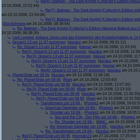
Re(6): Batman - The Dark Knight (Collector's Edition inklus
23.10.2008, 22:52:44)
Re(7): Batman - The Dark Knight (Collector's Edition ink
am 23.10.2008, 22:54:06)
Re(7): Batman - The Dark Knight (Collector's Edition ink
(
DocSchneck
am 24.10.2008, 08:38:54)
Re: Batman - The Dark Knight (Collector's Edition inklusive Batpod aus G
24.10.2008, 08:38:26)
I am Legend, Indiana Jones und das Königreich des Kristallschädels je 14,
Ocean's 13 um 11,97 euronnen
(
ducduc
am 24.10.2008, 09:31:12)
Re: Ocean's 13 um 11,97 euronnen
(
playaz
am 24.10.2008, 11:53:24)
Re(2): Ocean's 13 um 11,97 euronnen
(
ducduc
am 24.10.2008, 11:56
Re(3): Ocean's 13 um 11,97 euronnen
(
playaz
am 24.10.2008, 11:
Re(4): Ocean's 13 um 11,97 euronnen
(
ducduc
am 24.10.2008, 
Re(5): Ocean's 13 um 11,97 euronnen
(
playaz
am 24.10.2008
Re(6): Ocean's 13 um 11,97 euronnen
(
ducduc
am 24.10.2
Planet Erde um 58,95
(
ducduc
am 24.10.2008, 11:56:19)
Re: Planet Erde um 58,95
(
Rain
am 24.10.2008, 12:03:43)
Re(2): Planet Erde um 58,95
(
ducduc
am 24.10.2008, 12:07:26)
Re(3): Planet Erde um 58,95
(
Rain
am 24.10.2008, 12:23:10)
Re(4): Planet Erde um 58,95
(
ducduc
am 24.10.2008, 12:30:35)
Re(5): Planet Erde um 58,95
(
Rain
am 24.10.2008, 12:31:58
Transformers um 19,89,-
(
Pomm1
am 24.10.2008, 16:02:5
American Gangster um 19,89,-
(
Pomm1
am 24.10.2008,
Shooter um 19,89,-
(
Pomm1
am 24.10.2008, 16:05:1
Sex and the City - Der Film um 19,89,-
(
Pomm1
am
Re: Shooter um 19,89,-
(
MikE_
am 24.10.2008, 16
Re: American Gangster um 19,89,-
(
ducduc
am 24.10
Re: Transformers um 19,89,-
(
ducduc
am 24.10.2008, 1
Re(2): Planet Erde um 58,95
(
monster23
am 27.10.2008, 17:25:54)