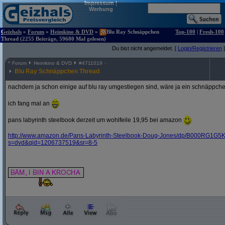
Impressum
|
Werbung
Geizhals
»
Forum
»
Heimkino & DVD
»
Blu Ray Schnäppchen
Top-100
|
Fresh-100
Thread (2255 Beiträge, 59680 Mal gelesen)
Du bist nicht angemeldet. [
Login/Registrieren
]
^
Forum
Heimkino & DVD
#
4711019
Blu Ray Schnäppchen Thread
nachdem ja schon einige auf blu ray umgestiegen sind, wäre ja ein schnäppche
ich fang mal an
pans labyrinth steelbook derzeit um wohlfeile 19,95 bei amazon
http:/
/
www.amazon.de/
Pans-Labyrinth-Steelbook-Doug-Jones/
dp/
B000RG1G5K
s=dvd&
qid=1206737519&
sr=8-5