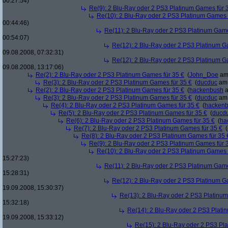
00:27:54)
Re(9): 2 Blu-Ray oder 2 PS3 Platinum Games für 
Re(10): 2 Blu-Ray oder 2 PS3 Platinum Games 
00:44:46)
Re(11): 2 Blu-Ray oder 2 PS3 Platinum Game
00:54:07)
Re(12): 2 Blu-Ray oder 2 PS3 Platinum G
09.08.2008, 07:32:31)
Re(12): 2 Blu-Ray oder 2 PS3 Platinum G
09.08.2008, 13:17:06)
Re(2): 2 Blu-Ray oder 2 PS3 Platinum Games für 35 €
(
John_Doe
am 
Re(3): 2 Blu-Ray oder 2 PS3 Platinum Games für 35 €
(
ducduc
am 
Re(2): 2 Blu-Ray oder 2 PS3 Platinum Games für 35 €
(
hackenbush
a
Re(3): 2 Blu-Ray oder 2 PS3 Platinum Games für 35 €
(
ducduc
am 
Re(4): 2 Blu-Ray oder 2 PS3 Platinum Games für 35 €
(
hacken
Re(5): 2 Blu-Ray oder 2 PS3 Platinum Games für 35 €
(
ducd
Re(6): 2 Blu-Ray oder 2 PS3 Platinum Games für 35 €
(
ha
Re(7): 2 Blu-Ray oder 2 PS3 Platinum Games für 35 €
(
Re(8): 2 Blu-Ray oder 2 PS3 Platinum Games für 35 
Re(9): 2 Blu-Ray oder 2 PS3 Platinum Games für 
Re(10): 2 Blu-Ray oder 2 PS3 Platinum Games 
15:27:23)
Re(11): 2 Blu-Ray oder 2 PS3 Platinum Game
15:28:31)
Re(12): 2 Blu-Ray oder 2 PS3 Platinum G
19.09.2008, 15:30:37)
Re(13): 2 Blu-Ray oder 2 PS3 Platinum
15:32:18)
Re(14): 2 Blu-Ray oder 2 PS3 Plati
19.09.2008, 15:33:12)
Re(15): 2 Blu-Ray oder 2 PS3 Pl