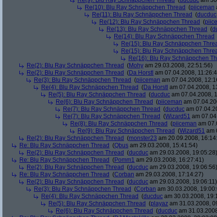
Re(9): Blu Ray Schnäppchen Thread
(
ducduc
am 30.
Re(10): Blu Ray Schnäppchen Thread
(
piiceman
Re(11): Blu Ray Schnäppchen Thread
(
ducduc
Re(12): Blu Ray Schnäppchen Thread
(
piic
Re(13): Blu Ray Schnäppchen Thread
(
d
Re(14): Blu Ray Schnäppchen Thread
Re(15): Blu Ray Schnäppchen Thre
Re(15): Blu Ray Schnäppchen Thre
Re(16): Blu Ray Schnäppchen T
Re(2): Blu Ray Schnäppchen Thread
(
Mohy
am 29.03.2008, 22:51:56)
Re(2): Blu Ray Schnäppchen Thread
(
Da Horstl
am 07.04.2008, 11:26:4
Re(3): Blu Ray Schnäppchen Thread
(
piiceman
am 07.04.2008, 12:1
Re(4): Blu Ray Schnäppchen Thread
(
Da Horstl
am 07.04.2008, 1
Re(5): Blu Ray Schnäppchen Thread
(
ducduc
am 07.04.2008, 1
Re(6): Blu Ray Schnäppchen Thread
(
piiceman
am 07.04.200
Re(7): Blu Ray Schnäppchen Thread
(
ducduc
am 07.04.20
Re(7): Blu Ray Schnäppchen Thread
(
Wizard51
am 07.04.
Re(8): Blu Ray Schnäppchen Thread
(
piiceman
am 07.0
Re(9): Blu Ray Schnäppchen Thread
(
Wizard51
am 0
Re(2): Blu Ray Schnäppchen Thread
(
monster23
am 20.09.2008, 16:14
Re: Blu Ray Schnäppchen Thread
(
Qbus
am 29.03.2008, 15:41:54)
Re(2): Blu Ray Schnäppchen Thread
(
ducduc
am 29.03.2008, 19:05:28
Re: Blu Ray Schnäppchen Thread
(
Pomm1
am 29.03.2008, 16:27:41)
Re(2): Blu Ray Schnäppchen Thread
(
ducduc
am 29.03.2008, 19:06:56
Re: Blu Ray Schnäppchen Thread
(
Corban
am 29.03.2008, 17:14:27)
Re(2): Blu Ray Schnäppchen Thread
(
ducduc
am 29.03.2008, 19:06:11)
Re(3): Blu Ray Schnäppchen Thread
(
Corban
am 30.03.2008, 19:00:
Re(4): Blu Ray Schnäppchen Thread
(
ducduc
am 30.03.2008, 19:
Re(5): Blu Ray Schnäppchen Thread
(
playaz
am 31.03.2008, 0
Re(6): Blu Ray Schnäppchen Thread
(
ducduc
am 31.03.2008