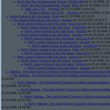
Re(3): Blu Ray Schnäppchen Thread
(
Flo061180
am 21.10.2008, 10:
Re(4): Blu Ray Schnäppchen Thread
(
Rain
am 21.10.2008, 10:25:
"War" um 17,97,-
(
Pomm1
am 22.10.2008, 13:34:22)
"Ocean's Eleven" um 11,97,-
(
Pomm1
am 22.10.2008, 13:36:
sleepy hollow & der rote baron
(
Rain
am 23.10.2008, 08:13:37)
Re: sleepy hollow & der rote baron
(
ducduc
am 23.10.2008, 10:22:17)
Re(2): sleepy hollow & der rote baron
(
w114/115
am 23.10.2008, 10:
Re(3): sleepy hollow & der rote baron
(
User6465
am 23.10.2008, 1
Re(4): sleepy hollow & der rote baron
(
ducduc
am 23.10.2008, 
Re(3): sleepy hollow & der rote baron
(
ducduc
am 23.10.2008, 10:
Re(4): sleepy hollow & der rote baron
(
w114/115
am 23.10.2008
Re(5): sleepy hollow & der rote baron
(
ducduc
am 23.10.2008
Re(6): sleepy hollow & der rote baron
(
w114/115
am 23.10
Re(3): sleepy hollow & der rote baron
(
Rain
am 23.10.2008, 11:12
Re(4): sleepy hollow & der rote baron
(
w114/115
am 23.10.2008,
Re(2): sleepy hollow & der rote baron
(
playaz
am 23.10.2008, 22:42:
Re(3): sleepy hollow & der rote baron
(
ducduc
am 23.10.2008, 22:
Re(4): sleepy hollow & der rote baron
(
playaz
am 23.10.2008, 2
Re(5): sleepy hollow & der rote baron
(
ducduc
am 23.10.2008
Batman - The Dark Knight (Collector's Edition inklusive Batpod aus Glas) [B
Re: Batman - The Dark Knight (Collector's Edition inklusive Batpod aus G
22:42:24)
Re(2): Batman - The Dark Knight (Collector's Edition inklusive Batpod 
23.10.2008, 22:43:21)
Re(3): Batman - The Dark Knight (Collector's Edition inklusive Batp
23.10.2008, 22:45:39)
Re(4): Batman - The Dark Knight (Collector's Edition inklusive B
23.10.2008, 22:47:26)
Re(5): Batman - The Dark Knight (Collector's Edition inklusive
23.10.2008, 22:49:30)