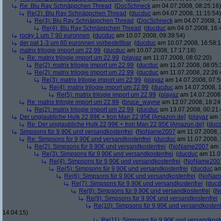
Re: Blu Ray Schnäppchen Thread
(
DocSchneck
am 04.07.2008, 08:25:16)
Re(2): Blu Ray Schnäppchen Thread
(
ducduc
am 04.07.2008, 11:15:54)
Re(3): Blu Ray Schnäppchen Thread
(
DocSchneck
am 04.07.2008, 1
Re(4): Blu Ray Schnäppchen Thread
(
ducduc
am 04.07.2008, 16:
rocky 1 um 7,90 euronnen
(
ducduc
am 10.07.2008, 09:39:54)
der pat 1-3 um 60 euronnen vorbestellbar
(
ducduc
am 10.07.2008, 16:58:1
matrix trilogie import um 22,99
(
ducduc
am 10.07.2008, 17:17:18)
Re: matrix trilogie import um 22,99
(
playaz
am 11.07.2008, 08:02:20)
Re(2): matrix trilogie import um 22,99
(
ducduc
am 11.07.2008, 08:05:
Re(2): matrix trilogie import um 22,99
(
ducduc
am 11.07.2008, 22:26:
Re(3): matrix trilogie import um 22,99
(
playaz
am 14.07.2008, 07:5
Re(4): matrix trilogie import um 22,99
(
ducduc
am 14.07.2008, 1
Re(5): matrix trilogie import um 22,99
(
playaz
am 14.07.2008,
Re: matrix trilogie import um 22,99
(
bruce_wayne
am 12.07.2008, 18:24
Re(2): matrix trilogie import um 22,99
(
ducduc
am 13.07.2008, 00:21:
Der unglaubliche Hulk 22,99€ + Iron Man 22,95€ [Amazon.de]
(
playaz
am 1
Re: Der unglaubliche Hulk 22,99€ + Iron Man 22,95€ [Amazon.de]
(
duc
Simpsons für 9,90€ und versandkostenfrei
(
NoName2007
am 11.07.2008, 
Re: Simpsons für 9,90€ und versandkostenfrei
(
ducduc
am 11.07.2008, 
Re(2): Simpsons für 9,90€ und versandkostenfrei
(
NoName2007
am 1
Re(3): Simpsons für 9,90€ und versandkostenfrei
(
ducduc
am 11.0
Re(4): Simpsons für 9,90€ und versandkostenfrei
(
NoName200
Re(5): Simpsons für 9,90€ und versandkostenfrei
(
ducduc
am
Re(6): Simpsons für 9,90€ und versandkostenfrei
(
NoNam
Re(7): Simpsons für 9,90€ und versandkostenfrei
(
ducd
Re(8): Simpsons für 9,90€ und versandkostenfrei
(
N
Re(9): Simpsons für 9,90€ und versandkostenfrei
Re(10): Simpsons für 9,90€ und versandkostenf
14:04:15)
Re(11): Simpsons für 9,90€ und versandkost