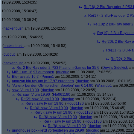
19.09.2008, 15:34:35)
Re(16): 2 Blu-Ray oder 2 PS3 
19.09.2008, 15:36:47)
Re(17): 2 Blu-Ray oder 2 P
19.09.2008, 15:39:24)
Re(18): 2 Blu-Ray oder 2
(
hackenbush
am 19.09.2008, 15:42:55)
Re(19): 2 Blu-Ray ode
am 19.09.2008, 15:46:23)
Re(20): 2 Blu-Ray 
(
hackenbush
am 19.09.2008, 15:48:53)
Re(21): 2 Blu-Ra
(
ducduc
am 19.09.2008, 15:49:26)
Re(22): 2 Blu
(
hackenbush
am 19.09.2008, 15:50:52)
Re: 2 Blu-Ray oder 2 PS3 Platinum Games für 35 €
(
Devil's Sidekick
am 
MIB 1 um 18,97 euronnen
(
ducduc
am 11.08.2008, 17:02:56)
Blu-rays ab 16 €
(
Pomm1
am 11.08.2008, 17:24:11)
amazon blu ray um je 17,97 euronnen
(
ducduc
am 30.08.2008, 10:01:16)
"Asterix bei den Olympischen Spielen" um € 14,90
(
Wizard51
am 08.09.200
saw IV um 19,90
(
ducduc
am 11.09.2008, 12:20:55)
Re: saw IV um 19,90
(
Flo061180
am 11.09.2008, 15:14:53)
Re(2): saw IV um 19,90
(
ducduc
am 11.09.2008, 15:22:14)
Re(3): saw IV um 19,90
(
Flo061180
am 11.09.2008, 15:45:46)
Re(4): saw IV um 19,90
(
ducduc
am 11.09.2008, 15:46:45)
Re(5): saw IV um 19,90
(
Flo061180
am 11.09.2008, 15:48:15
Re(6): saw IV um 19,90
(
ducduc
am 11.09.2008, 15:49:48
Re(7): saw IV um 19,90
(
Flo061180
am 11.09.2008, 16:
Re(8): saw IV um 19,90
(
ducduc
am 11.09.2008, 16:
grindhouse box - jetzt vorbestellen um 29,90
(
ducduc
am 11.09.2008, 22:1