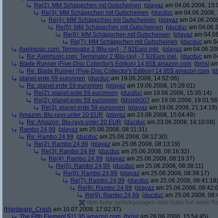
Re(2): MM Schäppchen mit Gutscheinen
(
playaz
am 04.06.2008, 15:
Re(3): MM Schäppchen mit Gutscheinen
(
ducduc
am 04.06.2008, 
Re(4): MM Schäppchen mit Gutscheinen
(
playaz
am 04.06.2008
Re(5): MM Schäppchen mit Gutscheinen
(
ducduc
am 04.06.2
Re(6): MM Schäppchen mit Gutscheinen
(
playaz
am 04.06
Re(7): MM Schäppchen mit Gutscheinen
(
ducduc
am 04
Axelmusic.com: Terminator 2 [Blu-ray] - 7,92Euro inkl.
(
playaz
am 04.06.200
Re: Axelmusic.com: Terminator 2 [Blu-ray] - 7,92Euro inkl.
(
ducduc
am 04
Blade Runner (Five-Disc Collector's Edition) 14,95$ amazon.com
(
brösl
am 
Re: Blade Runner (Five-Disc Collector's Edition) 14,95$ amazon.com
(
d
planet erde 59 euronnen
(
ducduc
am 19.06.2008, 14:52:06)
Re: planet erde 59 euronnen
(
playaz
am 19.06.2008, 15:28:01)
Re(2): planet erde 59 euronnen
(
ducduc
am 19.06.2008, 15:35:14)
Re(2): planet erde 59 euronnen
(
Morph007
am 19.06.2008, 19:01:56
Re(3): planet erde 59 euronnen
(
playaz
am 19.06.2008, 21:14:19)
Amazon: Blu-rays unter 20 EUR
(
playaz
am 23.06.2008, 15:04:49)
Re: Amazon: Blu-rays unter 20 EUR
(
ducduc
am 23.06.2008, 16:10:08)
Rambo 24,99
(
playaz
am 25.06.2008, 08:11:31)
Re: Rambo 24,99
(
ducduc
am 25.06.2008, 08:12:30)
Re(2): Rambo 24,99
(
playaz
am 25.06.2008, 08:13:19)
Re(3): Rambo 24,99
(
ducduc
am 25.06.2008, 08:16:32)
Re(4): Rambo 24,99
(
playaz
am 25.06.2008, 08:19:37)
Re(5): Rambo 24,99
(
ducduc
am 25.06.2008, 08:38:11)
Re(6): Rambo 24,99
(
playaz
am 25.06.2008, 08:39:17)
Re(7): Rambo 24,99
(
ducduc
am 25.06.2008, 08:41:18
Re(8): Rambo 24,99
(
playaz
am 25.06.2008, 08:42:
Re(9): Rambo 24,99
(
ducduc
am 25.06.2008, 08:
Vom Autor zurückgezogen oder Autor hat seine Regi
(
Hardware_Crash
am 10.07.2008, 17:02:37)
The Fifth Element $11.95 amazon.com
(
brösl
am 26.06.2008, 15:54:45)