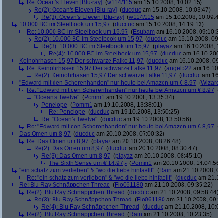
Re: Ocean's Eleven [Blu-ray]
(
w114/115
am 15.10.2008, 10:02:15)
Re(2): Ocean's Eleven [Blu-ray]
(
ducduc
am 15.10.2008, 10:03:47)
Re(3): Ocean's Eleven [Blu-ray]
(
w114/115
am 15.10.2008, 10:09:
10.000 BC im Steelbook um 15,97
(
ducduc
am 15.10.2008, 14:19:13)
Re: 10.000 BC im Steelbook um 15,97
(
Esubam
am 16.10.2008, 09:10:
Re(2): 10.000 BC im Steelbook um 15,97
(
ducduc
am 16.10.2008, 09
Re(3): 10.000 BC im Steelbook um 15,97
(
playaz
am 16.10.2008, 
Re(4): 10.000 BC im Steelbook um 15,97
(
ducduc
am 16.10.200
Keinohrhasen 15,97 Der schwarze Falke 11,97
(
ducduc
am 16.10.2008, 09
Re: Keinohrhasen 15,97 Der schwarze Falke 11,97
(
angelo22
am 16.10.
Re(2): Keinohrhasen 15,97 Der schwarze Falke 11,97
(
ducduc
am 16.
"Edward mit den Scherenhänden" nur heute bei Amazon um € 8,97
(
Wizar
Re: "Edward mit den Scherenhänden" nur heute bei Amazon um € 8,97
"Ocean's Twelve"
(
Pomm1
am 19.10.2008, 13:35:34)
Penelope
(
Pomm1
am 19.10.2008, 13:38:01)
Re: Penelope
(
ducduc
am 19.10.2008, 13:50:25)
Re: "Ocean's Twelve"
(
ducduc
am 19.10.2008, 13:50:56)
Re: "Edward mit den Scherenhänden" nur heute bei Amazon um € 8,97
Das Omen um 8,97
(
ducduc
am 20.10.2008, 07:00:32)
Re: Das Omen um 8,97
(
playaz
am 20.10.2008, 08:26:48)
Re(2): Das Omen um 8,97
(
ducduc
am 20.10.2008, 08:30:47)
Re(3): Das Omen um 8,97
(
playaz
am 20.10.2008, 08:45:10)
The Sixth Sense um € 14,97,-
(
Pomm1
am 20.10.2008, 14:04:5
"ein schatz zum verlieben" & "wo die liebe hinfaellt"
(
Rain
am 21.10.2008, 
Re: "ein schatz zum verlieben" & "wo die liebe hinfaellt"
(
ducduc
am 21.1
Re: Blu Ray Schnäppchen Thread
(
Flo061180
am 21.10.2008, 09:35:22)
Re(2): Blu Ray Schnäppchen Thread
(
ducduc
am 21.10.2008, 09:58:44
Re(3): Blu Ray Schnäppchen Thread
(
Flo061180
am 21.10.2008, 09:
Re(4): Blu Ray Schnäppchen Thread
(
ducduc
am 21.10.2008, 10:
Re(2): Blu Ray Schnäppchen Thread
(
Rain
am 21.10.2008, 10:23:35)