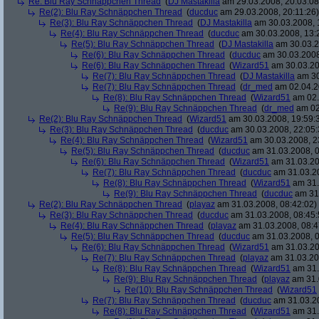
Re: Blu Ray Schnäppchen Thread
(
DJ Mastakilla
am 29.03.2008, 20:03:08
Re(2): Blu Ray Schnäppchen Thread
(
ducduc
am 29.03.2008, 20:11:26)
Re(3): Blu Ray Schnäppchen Thread
(
DJ Mastakilla
am 30.03.2008, 
Re(4): Blu Ray Schnäppchen Thread
(
ducduc
am 30.03.2008, 13:
Re(5): Blu Ray Schnäppchen Thread
(
DJ Mastakilla
am 30.03.2
Re(6): Blu Ray Schnäppchen Thread
(
ducduc
am 30.03.2008
Re(6): Blu Ray Schnäppchen Thread
(
Wizard51
am 30.03.20
Re(7): Blu Ray Schnäppchen Thread
(
DJ Mastakilla
am 30
Re(7): Blu Ray Schnäppchen Thread
(
dr_med
am 02.04.2
Re(8): Blu Ray Schnäppchen Thread
(
Wizard51
am 02.
Re(9): Blu Ray Schnäppchen Thread
(
dr_med
am 02
Re(2): Blu Ray Schnäppchen Thread
(
Wizard51
am 30.03.2008, 19:59:
Re(3): Blu Ray Schnäppchen Thread
(
ducduc
am 30.03.2008, 22:05:
Re(4): Blu Ray Schnäppchen Thread
(
Wizard51
am 30.03.2008, 2
Re(5): Blu Ray Schnäppchen Thread
(
ducduc
am 31.03.2008, 0
Re(6): Blu Ray Schnäppchen Thread
(
Wizard51
am 31.03.20
Re(7): Blu Ray Schnäppchen Thread
(
ducduc
am 31.03.20
Re(8): Blu Ray Schnäppchen Thread
(
Wizard51
am 31.
Re(9): Blu Ray Schnäppchen Thread
(
ducduc
am 31.
Re(2): Blu Ray Schnäppchen Thread
(
playaz
am 31.03.2008, 08:42:02)
Re(3): Blu Ray Schnäppchen Thread
(
ducduc
am 31.03.2008, 08:45:
Re(4): Blu Ray Schnäppchen Thread
(
playaz
am 31.03.2008, 08:4
Re(5): Blu Ray Schnäppchen Thread
(
ducduc
am 31.03.2008, 0
Re(6): Blu Ray Schnäppchen Thread
(
Wizard51
am 31.03.20
Re(7): Blu Ray Schnäppchen Thread
(
playaz
am 31.03.20
Re(8): Blu Ray Schnäppchen Thread
(
Wizard51
am 31.
Re(9): Blu Ray Schnäppchen Thread
(
playaz
am 31.
Re(10): Blu Ray Schnäppchen Thread
(
Wizard51
Re(7): Blu Ray Schnäppchen Thread
(
ducduc
am 31.03.20
Re(8): Blu Ray Schnäppchen Thread
(
Wizard51
am 31.