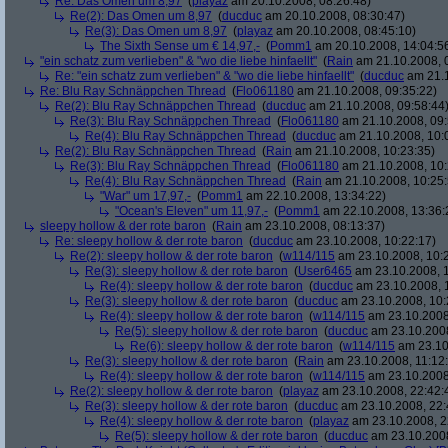
Re: Das Omen um 8,97
(
playaz
am 20.10.2008, 08:26:48)
Re(2): Das Omen um 8,97
(
ducduc
am 20.10.2008, 08:30:47)
Re(3): Das Omen um 8,97
(
playaz
am 20.10.2008, 08:45:10)
The Sixth Sense um € 14,97,-
(
Pomm1
am 20.10.2008, 14:04:5
"ein schatz zum verlieben" & "wo die liebe hinfaellt"
(
Rain
am 21.10.2008, 
Re: "ein schatz zum verlieben" & "wo die liebe hinfaellt"
(
ducduc
am 21.1
Re: Blu Ray Schnäppchen Thread
(
Flo061180
am 21.10.2008, 09:35:22)
Re(2): Blu Ray Schnäppchen Thread
(
ducduc
am 21.10.2008, 09:58:44
Re(3): Blu Ray Schnäppchen Thread
(
Flo061180
am 21.10.2008, 09:
Re(4): Blu Ray Schnäppchen Thread
(
ducduc
am 21.10.2008, 10:
Re(2): Blu Ray Schnäppchen Thread
(
Rain
am 21.10.2008, 10:23:35)
Re(3): Blu Ray Schnäppchen Thread
(
Flo061180
am 21.10.2008, 10:
Re(4): Blu Ray Schnäppchen Thread
(
Rain
am 21.10.2008, 10:25:
"War" um 17,97,-
(
Pomm1
am 22.10.2008, 13:34:22)
"Ocean's Eleven" um 11,97,-
(
Pomm1
am 22.10.2008, 13:36:
sleepy hollow & der rote baron
(
Rain
am 23.10.2008, 08:13:37)
Re: sleepy hollow & der rote baron
(
ducduc
am 23.10.2008, 10:22:17)
Re(2): sleepy hollow & der rote baron
(
w114/115
am 23.10.2008, 10:
Re(3): sleepy hollow & der rote baron
(
User6465
am 23.10.2008, 1
Re(4): sleepy hollow & der rote baron
(
ducduc
am 23.10.2008, 
Re(3): sleepy hollow & der rote baron
(
ducduc
am 23.10.2008, 10:
Re(4): sleepy hollow & der rote baron
(
w114/115
am 23.10.2008
Re(5): sleepy hollow & der rote baron
(
ducduc
am 23.10.2008
Re(6): sleepy hollow & der rote baron
(
w114/115
am 23.10
Re(3): sleepy hollow & der rote baron
(
Rain
am 23.10.2008, 11:12
Re(4): sleepy hollow & der rote baron
(
w114/115
am 23.10.2008,
Re(2): sleepy hollow & der rote baron
(
playaz
am 23.10.2008, 22:42:
Re(3): sleepy hollow & der rote baron
(
ducduc
am 23.10.2008, 22:
Re(4): sleepy hollow & der rote baron
(
playaz
am 23.10.2008, 2
Re(5): sleepy hollow & der rote baron
(
ducduc
am 23.10.2008