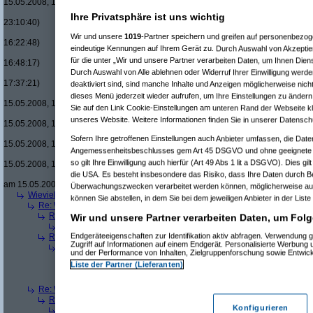
15.05.2008, 18:08:08)
Re(15): Men in Black um £12.33 v
Ihre Privatsphäre ist uns wichtig
23:10:40)
Re(16): Men in Black um £12.33
Wir und unsere
1019
-Partner speichern und greifen auf personenbezo
16:22:48)
eindeutige Kennungen auf Ihrem Gerät zu. Durch Auswahl von Akzeptier
Re(17): Men in Black um £12
für die unter „Wir und unsere Partner verarbeiten Daten, um Ihnen Dien
16:48:17)
Durch Auswahl von Alle ablehnen oder Widerruf Ihrer Einwilligung werde
Re(18): Men in Black um 
17:37:21)
deaktiviert sind, sind manche Inhalte und Anzeigen möglicherweise nicht
Re(19): Men in Black u
dieses Menü jederzeit wieder aufrufen, um Ihre Einstellungen zu ändern 
15.05.2008, 17:43:00)
Sie auf den Link Cookie-Einstellungen am unteren Rand der Webseite kli
Re(20): Men in Blac
unseres Website. Weitere Informationen finden Sie in unserer Datensch
15.05.2008, 17:46:13)
Re(21): Men in B
Sofern Ihre getroffenen Einstellungen auch Anbieter umfassen, die Daten
15.05.2008, 17:49:46)
Angemessenheitsbeschlusses gem Art 45 DSGVO und ohne geeignete G
Re(22): Men in
so gilt Ihre Einwilligung auch hierfür (Art 49 Abs 1 lit a DSGVO). Dies gi
15.05.2008, 18:07:18)
die USA. Es besteht insbesondere das Risiko, dass Ihre Daten durch B
Re(23): Men
am 15.05.2008, 18:13:17)
Überwachungszwecken verarbeitet werden können, möglicherweise auc
Wieviele blus/hd-dvds habt ihr schon?
(
brösl
am 15.05.2008, 18:06:08)
können Sie abstellen, in dem Sie bei dem jeweiligen Anbieter in der Liste
Re: Wieviele blus/hd-dvds habt ihr schon?
(
ducduc
am 15.05.2008, 18:0
Re(2): Wieviele blus/hd-dvds habt ihr schon?
(
brösl
am 15.05.2008, 1
Wir und unsere Partner verarbeiten Daten, um Folg
Re(3): Wieviele blus/hd-dvds habt ihr schon?
(
ducduc
am 15.05.20
Endgeräteeigenschaften zur Identifikation aktiv abfragen. Verwendung 
Re(2): Wieviele blus/hd-dvds habt ihr schon?
(
hackenbush
am 15.05.
Zugriff auf Informationen auf einem Endgerät. Personalisierte Werbung
Re(3): Wieviele blus/hd-dvds habt ihr schon?
(
ducduc
am 16.05.20
und der Performance von Inhalten, Zielgruppenforschung sowie Entwic
Re(4): Wieviele blus/hd-dvds habt ihr schon?
(
hackenbush
am 1
Liste der Partner (Lieferanten)
Re(5): Wieviele blus/hd-dvds habt ihr schon?
(
ducduc
am 16.
Re(6): Wieviele blus/hd-dvds habt ihr schon?
(
hackenbus
Re: Wieviele blus/hd-dvds habt ihr schon?
(
"without"
am 15.05.2008, 18
Re(2): Wieviele blus/hd-dvds habt ihr schon?
(
ducduc
am 15.05.2008,
Konfigurieren
Re(3): Wieviele blus/hd-dvds habt ihr schon?
(
"without"
am 15.05.2