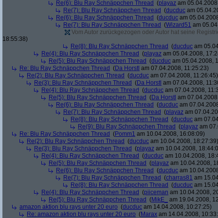
Re(6): Blu Ray Schnäppchen Thread
(
playaz
am 05.04.2008,
Re(7): Blu Ray Schnäppchen Thread
(
ducduc
am 05.04.20
Re(6): Blu Ray Schnäppchen Thread
(
ducduc
am 05.04.2008
Re(7): Blu Ray Schnäppchen Thread
(
Wizard51
am 05.04.
Vom Autor zurückgezogen oder Autor hat seine Registrie
18:55:38)
Re(8): Blu Ray Schnäppchen Thread
(
ducduc
am 05.04
Re(4): Blu Ray Schnäppchen Thread
(
playaz
am 05.04.2008, 17:2
Re(5): Blu Ray Schnäppchen Thread
(
ducduc
am 05.04.2008, 1
Re: Blu Ray Schnäppchen Thread
(
Da Horstl
am 07.04.2008, 11:25:23)
Re(2): Blu Ray Schnäppchen Thread
(
ducduc
am 07.04.2008, 11:26:45)
Re(3): Blu Ray Schnäppchen Thread
(
Da Horstl
am 07.04.2008, 11:3
Re(4): Blu Ray Schnäppchen Thread
(
ducduc
am 07.04.2008, 11:
Re(5): Blu Ray Schnäppchen Thread
(
Da Horstl
am 07.04.2008,
Re(6): Blu Ray Schnäppchen Thread
(
ducduc
am 07.04.2008
Re(7): Blu Ray Schnäppchen Thread
(
playaz
am 07.04.200
Re(8): Blu Ray Schnäppchen Thread
(
ducduc
am 07.04
Re(9): Blu Ray Schnäppchen Thread
(
playaz
am 07.
Re: Blu Ray Schnäppchen Thread
(
Pomm1
am 10.04.2008, 16:08:09)
Re(2): Blu Ray Schnäppchen Thread
(
ducduc
am 10.04.2008, 18:27:39
Re(3): Blu Ray Schnäppchen Thread
(
playaz
am 10.04.2008, 18:44:
Re(4): Blu Ray Schnäppchen Thread
(
ducduc
am 10.04.2008, 18:
Re(5): Blu Ray Schnäppchen Thread
(
playaz
am 10.04.2008, 1
Re(6): Blu Ray Schnäppchen Thread
(
ducduc
am 10.04.2008
Re(7): Blu Ray Schnäppchen Thread
(
charras81
am 15.04
Re(8): Blu Ray Schnäppchen Thread
(
ducduc
am 15.04
Re(4): Blu Ray Schnäppchen Thread
(
piiceman
am 10.04.2008, 20
Re(5): Blu Ray Schnäppchen Thread
(
MikE_
am 19.04.2008, 12
amazon aktion blu rays unter 20 euro
(
ducduc
am 14.04.2008, 10:27:25)
Re: amazon aktion blu rays unter 20 euro
(
Marax
am 14.04.2008, 10:33