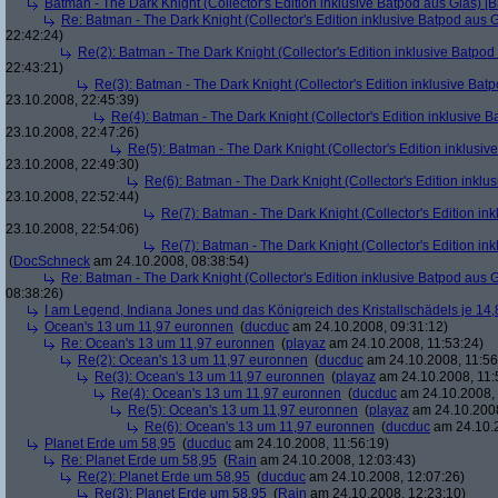
Batman - The Dark Knight (Collector's Edition inklusive Batpod aus Glas) [B
Re: Batman - The Dark Knight (Collector's Edition inklusive Batpod aus G
22:42:24)
Re(2): Batman - The Dark Knight (Collector's Edition inklusive Batpod 
22:43:21)
Re(3): Batman - The Dark Knight (Collector's Edition inklusive Batp
23.10.2008, 22:45:39)
Re(4): Batman - The Dark Knight (Collector's Edition inklusive B
23.10.2008, 22:47:26)
Re(5): Batman - The Dark Knight (Collector's Edition inklusive
23.10.2008, 22:49:30)
Re(6): Batman - The Dark Knight (Collector's Edition inklus
23.10.2008, 22:52:44)
Re(7): Batman - The Dark Knight (Collector's Edition ink
23.10.2008, 22:54:06)
Re(7): Batman - The Dark Knight (Collector's Edition ink
(
DocSchneck
am 24.10.2008, 08:38:54)
Re: Batman - The Dark Knight (Collector's Edition inklusive Batpod aus G
08:38:26)
I am Legend, Indiana Jones und das Königreich des Kristallschädels je 14,
Ocean's 13 um 11,97 euronnen
(
ducduc
am 24.10.2008, 09:31:12)
Re: Ocean's 13 um 11,97 euronnen
(
playaz
am 24.10.2008, 11:53:24)
Re(2): Ocean's 13 um 11,97 euronnen
(
ducduc
am 24.10.2008, 11:56
Re(3): Ocean's 13 um 11,97 euronnen
(
playaz
am 24.10.2008, 11:
Re(4): Ocean's 13 um 11,97 euronnen
(
ducduc
am 24.10.2008, 
Re(5): Ocean's 13 um 11,97 euronnen
(
playaz
am 24.10.2008
Re(6): Ocean's 13 um 11,97 euronnen
(
ducduc
am 24.10.2
Planet Erde um 58,95
(
ducduc
am 24.10.2008, 11:56:19)
Re: Planet Erde um 58,95
(
Rain
am 24.10.2008, 12:03:43)
Re(2): Planet Erde um 58,95
(
ducduc
am 24.10.2008, 12:07:26)
Re(3): Planet Erde um 58,95
(
Rain
am 24.10.2008, 12:23:10)