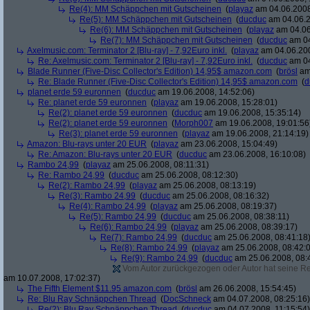
Re(4): MM Schäppchen mit Gutscheinen
(
playaz
am 04.06.2008
Re(5): MM Schäppchen mit Gutscheinen
(
ducduc
am 04.06.2
Re(6): MM Schäppchen mit Gutscheinen
(
playaz
am 04.06
Re(7): MM Schäppchen mit Gutscheinen
(
ducduc
am 04
Axelmusic.com: Terminator 2 [Blu-ray] - 7,92Euro inkl.
(
playaz
am 04.06.200
Re: Axelmusic.com: Terminator 2 [Blu-ray] - 7,92Euro inkl.
(
ducduc
am 04
Blade Runner (Five-Disc Collector's Edition) 14,95$ amazon.com
(
brösl
am 
Re: Blade Runner (Five-Disc Collector's Edition) 14,95$ amazon.com
(
d
planet erde 59 euronnen
(
ducduc
am 19.06.2008, 14:52:06)
Re: planet erde 59 euronnen
(
playaz
am 19.06.2008, 15:28:01)
Re(2): planet erde 59 euronnen
(
ducduc
am 19.06.2008, 15:35:14)
Re(2): planet erde 59 euronnen
(
Morph007
am 19.06.2008, 19:01:56
Re(3): planet erde 59 euronnen
(
playaz
am 19.06.2008, 21:14:19)
Amazon: Blu-rays unter 20 EUR
(
playaz
am 23.06.2008, 15:04:49)
Re: Amazon: Blu-rays unter 20 EUR
(
ducduc
am 23.06.2008, 16:10:08)
Rambo 24,99
(
playaz
am 25.06.2008, 08:11:31)
Re: Rambo 24,99
(
ducduc
am 25.06.2008, 08:12:30)
Re(2): Rambo 24,99
(
playaz
am 25.06.2008, 08:13:19)
Re(3): Rambo 24,99
(
ducduc
am 25.06.2008, 08:16:32)
Re(4): Rambo 24,99
(
playaz
am 25.06.2008, 08:19:37)
Re(5): Rambo 24,99
(
ducduc
am 25.06.2008, 08:38:11)
Re(6): Rambo 24,99
(
playaz
am 25.06.2008, 08:39:17)
Re(7): Rambo 24,99
(
ducduc
am 25.06.2008, 08:41:18
Re(8): Rambo 24,99
(
playaz
am 25.06.2008, 08:42:
Re(9): Rambo 24,99
(
ducduc
am 25.06.2008, 08:
Vom Autor zurückgezogen oder Autor hat seine Regi
am 10.07.2008, 17:02:37)
The Fifth Element $11.95 amazon.com
(
brösl
am 26.06.2008, 15:54:45)
Re: Blu Ray Schnäppchen Thread
(
DocSchneck
am 04.07.2008, 08:25:16)
Re(2): Blu Ray Schnäppchen Thread
(
ducduc
am 04.07.2008, 11:15:54)