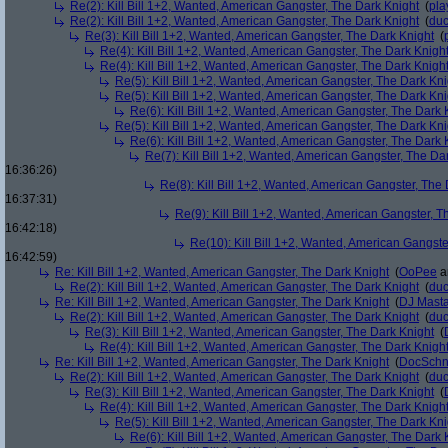
Re(2): Kill Bill 1+2, Wanted, American Gangster, The Dark Knight
(
pla
Re(2): Kill Bill 1+2, Wanted, American Gangster, The Dark Knight
(
du
Re(3): Kill Bill 1+2, Wanted, American Gangster, The Dark Knight
(
Re(4): Kill Bill 1+2, Wanted, American Gangster, The Dark Knigh
Re(4): Kill Bill 1+2, Wanted, American Gangster, The Dark Knigh
Re(5): Kill Bill 1+2, Wanted, American Gangster, The Dark Kni
Re(5): Kill Bill 1+2, Wanted, American Gangster, The Dark Kni
Re(6): Kill Bill 1+2, Wanted, American Gangster, The Dark 
Re(5): Kill Bill 1+2, Wanted, American Gangster, The Dark Kni
Re(6): Kill Bill 1+2, Wanted, American Gangster, The Dark 
Re(7): Kill Bill 1+2, Wanted, American Gangster, The Da
16:36:26)
Re(8): Kill Bill 1+2, Wanted, American Gangster, The
16:37:31)
Re(9): Kill Bill 1+2, Wanted, American Gangster, T
16:42:18)
Re(10): Kill Bill 1+2, Wanted, American Gangste
16:42:59)
Re: Kill Bill 1+2, Wanted, American Gangster, The Dark Knight
(
OoPee
a
Re(2): Kill Bill 1+2, Wanted, American Gangster, The Dark Knight
(
du
Re: Kill Bill 1+2, Wanted, American Gangster, The Dark Knight
(
DJ Masta
Re(2): Kill Bill 1+2, Wanted, American Gangster, The Dark Knight
(
du
Re(3): Kill Bill 1+2, Wanted, American Gangster, The Dark Knight
(
Re(4): Kill Bill 1+2, Wanted, American Gangster, The Dark Knigh
Re: Kill Bill 1+2, Wanted, American Gangster, The Dark Knight
(
DocSchn
Re(2): Kill Bill 1+2, Wanted, American Gangster, The Dark Knight
(
du
Re(3): Kill Bill 1+2, Wanted, American Gangster, The Dark Knight
(
Re(4): Kill Bill 1+2, Wanted, American Gangster, The Dark Knigh
Re(5): Kill Bill 1+2, Wanted, American Gangster, The Dark Kni
Re(6): Kill Bill 1+2, Wanted, American Gangster, The Dark 