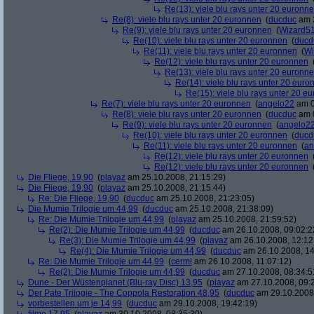
Re(13): viele blu rays unter 20 euronn
Re(8): viele blu rays unter 20 euronnen
(
ducduc
am 2
Re(9): viele blu rays unter 20 euronnen
(
Wizard5
Re(10): viele blu rays unter 20 euronnen
(
ducd
Re(11): viele blu rays unter 20 euronnen
(
Wi
Re(12): viele blu rays unter 20 euronnen
Re(13): viele blu rays unter 20 euronn
Re(14): viele blu rays unter 20 euro
Re(15): viele blu rays unter 20 e
Re(7): viele blu rays unter 20 euronnen
(
angelo22
am 0
Re(8): viele blu rays unter 20 euronnen
(
ducduc
am 0
Re(9): viele blu rays unter 20 euronnen
(
angelo2
Re(10): viele blu rays unter 20 euronnen
(
ducd
Re(11): viele blu rays unter 20 euronnen
(
an
Re(12): viele blu rays unter 20 euronnen
Re(12): viele blu rays unter 20 euronnen
Die Fliege, 19,90
(
playaz
am 25.10.2008, 21:15:29)
Die Fliege, 19,90
(
playaz
am 25.10.2008, 21:15:44)
Re: Die Fliege, 19,90
(
ducduc
am 25.10.2008, 21:23:05)
Die Mumie Trilogie um 44,99
(
ducduc
am 25.10.2008, 21:38:09)
Re: Die Mumie Trilogie um 44,99
(
playaz
am 25.10.2008, 21:59:52)
Re(2): Die Mumie Trilogie um 44,99
(
ducduc
am 26.10.2008, 09:02:2
Re(3): Die Mumie Trilogie um 44,99
(
playaz
am 26.10.2008, 12:12
Re(4): Die Mumie Trilogie um 44,99
(
ducduc
am 26.10.2008, 14
Re: Die Mumie Trilogie um 44,99
(
cermi
am 26.10.2008, 11:07:12)
Re(2): Die Mumie Trilogie um 44,99
(
ducduc
am 27.10.2008, 08:34:5
Dune - Der Wüstenplanet (Blu-ray Disc) 13,95
(
playaz
am 27.10.2008, 09:
Der Pate Trilogie - The Coppola Restoration 48,95
(
ducduc
am 29.10.2008,
vorbestellen um je 14,99
(
ducduc
am 29.10.2008, 19:42:19)