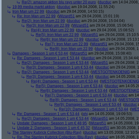
Re(2): amazon aktion blu rays unter 20 euro
(
ducduc
am 14.04.2008,
19,99 media markt aktion
(
ducduc
am 19.04.2008, 11:55:24)
Iron Man um 22,99
(
ducduc
am 29.04.2008, 14:50:15)
Re: Iron Man um 22,99
(
Wizard51
am 29.04.2008, 15:01:19)
Re(2): Iron Man um 22,99
(
ducduc
am 29.04.2008, 15:04:04)
Re(3): Iron Man um 22,99
(
Wizard51
am 29.04.2008, 15:06:54)
Re(4): Iron Man um 22,99
(
ducduc
am 29.04.2008, 15:08:52)
Re(5): Iron Man um 22,99
(
Wizard51
am 29.04.2008, 15:10:5
Re(6): Iron Man um 22,99
(
ducduc
am 29.04.2008, 15:13:
Re(7): Iron Man um 22,99
(
Wizard51
am 29.04.2008, 15
Re(8): Iron Man um 22,99
(
ducduc
am 29.04.2008, 1
Damages - Season 1 um € 53,44
(
Wizard51
am 29.04.2008, 15:08:40)
Re: Damages - Season 1 um € 53,44
(
ducduc
am 29.04.2008, 15:34:44
Re(2): Damages - Season 1 um € 53,44
(
Wizard51
am 29.04.2008, 1
Re(3): Damages - Season 1 um € 53,44
(
ducduc
am 29.04.2008, 1
Re(2): Damages - Season 1 um € 53,44
(
WESTGOTENKOENIG
am 14
Re(3): Damages - Season 1 um € 53,44
(
ducduc
am 14.05.2008, 1
Re(4): Damages - Season 1 um € 53,44
(
WESTGOTENKOENIG
Re(5): Damages - Season 1 um € 53,44
(
ducduc
am 14.05.20
Re(6): Damages - Season 1 um € 53,44
(
WESTGOTENKO
Re(7): Damages - Season 1 um € 53,44
(
ducduc
am 14.
Re(8): Damages - Season 1 um € 53,44
(
WESTGOT
Re(9): Damages - Season 1 um € 53,44
(
ducduc
a
Re(10): Damages - Season 1 um € 53,44
(
WES
Re: Damages - Season 1 um € 53,44
(
phj
am 14.05.2008, 19:09:53)
Re(2): Damages - Season 1 um € 53,44
(
Wizard51
am 14.05.2008, 1
Update: Damages - Season 1 um € 48,95
(
Wizard51
am 14.05.2008, 19
Update 2: Damages - Season 1 um € 45,32
(
Wizard51
am 30.05.2008, 1
The Stanley Kubrick Collection (Blu-Ray)
(
ducduc
am 13.05.2008, 12:10:5
Re: The Stanley Kubrick Collection (Blu-Ray)
(
ducduc
am 16.05.2008, 1