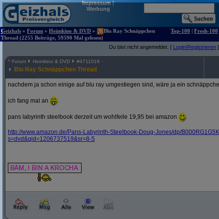
Impressum
|
Werbung
Geizhals
»
Forum
»
Heimkino & DVD
»
Blu Ray Schnäppchen
Top-100
|
Fresh-100
Thread (2255 Beiträge, 59590 Mal gelesen)
Du bist nicht angemeldet. [
Login/Registrieren
]
^
Forum
Heimkino & DVD
#
4711019
Blu Ray Schnäppchen Thread
nachdem ja schon einige auf blu ray umgestiegen sind, wäre ja ein schnäppche
ich fang mal an
pans labyrinth steelbook derzeit um wohlfeile 19,95 bei amazon
http:/
/
www.amazon.de/
Pans-Labyrinth-Steelbook-Doug-Jones/
dp/
B000RG1G5K
s=dvd&
qid=1206737519&
sr=8-5