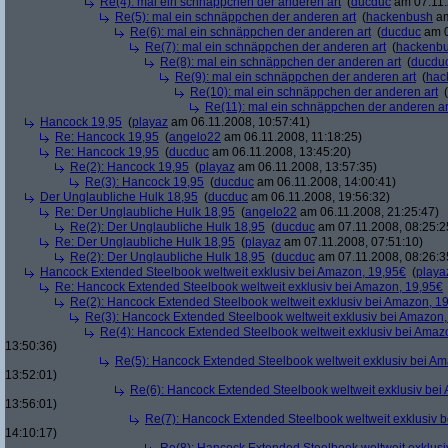
Re(4): mal ein schnäppchen der anderen art
(
ducduc
am 07.11.
Re(5): mal ein schnäppchen der anderen art
(
hackenbush
am
Re(6): mal ein schnäppchen der anderen art
(
ducduc
am 0
Re(7): mal ein schnäppchen der anderen art
(
hackenb
Re(8): mal ein schnäppchen der anderen art
(
ducdu
Re(9): mal ein schnäppchen der anderen art
(
hac
Re(10): mal ein schnäppchen der anderen art
(
Re(11): mal ein schnäppchen der anderen ar
Hancock 19,95
(
playaz
am 06.11.2008, 10:57:41)
Re: Hancock 19,95
(
angelo22
am 06.11.2008, 11:18:25)
Re: Hancock 19,95
(
ducduc
am 06.11.2008, 13:45:20)
Re(2): Hancock 19,95
(
playaz
am 06.11.2008, 13:57:35)
Re(3): Hancock 19,95
(
ducduc
am 06.11.2008, 14:00:41)
Der Unglaubliche Hulk 18,95
(
ducduc
am 06.11.2008, 19:56:32)
Re: Der Unglaubliche Hulk 18,95
(
angelo22
am 06.11.2008, 21:25:47)
Re(2): Der Unglaubliche Hulk 18,95
(
ducduc
am 07.11.2008, 08:25:2
Re: Der Unglaubliche Hulk 18,95
(
playaz
am 07.11.2008, 07:51:10)
Re(2): Der Unglaubliche Hulk 18,95
(
ducduc
am 07.11.2008, 08:26:3
Hancock Extended Steelbook weltweit exklusiv bei Amazon, 19,95€
(
playa
Re: Hancock Extended Steelbook weltweit exklusiv bei Amazon, 19,95€
Re(2): Hancock Extended Steelbook weltweit exklusiv bei Amazon, 1
Re(3): Hancock Extended Steelbook weltweit exklusiv bei Amazon,
Re(4): Hancock Extended Steelbook weltweit exklusiv bei Amaz
13:50:36)
Re(5): Hancock Extended Steelbook weltweit exklusiv bei A
13:52:01)
Re(6): Hancock Extended Steelbook weltweit exklusiv bei
13:56:01)
Re(7): Hancock Extended Steelbook weltweit exklusiv 
14:10:17)