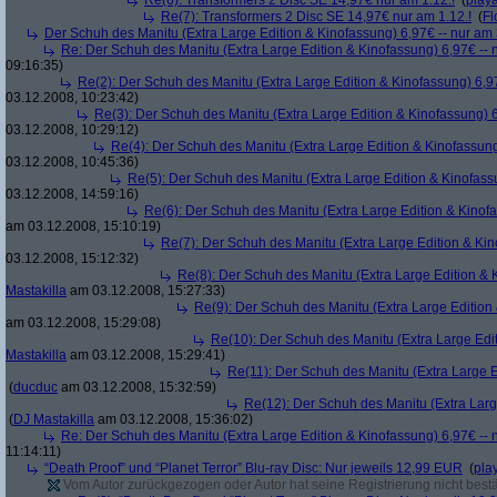
Re(6): Transformers 2 Disc SE 14,97€ nur am 1.12.!
(
play
Re(7): Transformers 2 Disc SE 14,97€ nur am 1.12.!
(
Fl
Der Schuh des Manitu (Extra Large Edition & Kinofassung) 6,97€ -- nur am
Re: Der Schuh des Manitu (Extra Large Edition & Kinofassung) 6,97€ -- 
09:16:35)
Re(2): Der Schuh des Manitu (Extra Large Edition & Kinofassung) 6,9
03.12.2008, 10:23:42)
Re(3): Der Schuh des Manitu (Extra Large Edition & Kinofassung) 6
03.12.2008, 10:29:12)
Re(4): Der Schuh des Manitu (Extra Large Edition & Kinofassung
03.12.2008, 10:45:36)
Re(5): Der Schuh des Manitu (Extra Large Edition & Kinofass
03.12.2008, 14:59:16)
Re(6): Der Schuh des Manitu (Extra Large Edition & Kinofa
am 03.12.2008, 15:10:19)
Re(7): Der Schuh des Manitu (Extra Large Edition & Kin
03.12.2008, 15:12:32)
Re(8): Der Schuh des Manitu (Extra Large Edition & 
Mastakilla
am 03.12.2008, 15:27:33)
Re(9): Der Schuh des Manitu (Extra Large Edition 
am 03.12.2008, 15:29:08)
Re(10): Der Schuh des Manitu (Extra Large Edit
Mastakilla
am 03.12.2008, 15:29:41)
Re(11): Der Schuh des Manitu (Extra Large E
(
ducduc
am 03.12.2008, 15:32:59)
Re(12): Der Schuh des Manitu (Extra Larg
(
DJ Mastakilla
am 03.12.2008, 15:36:02)
Re: Der Schuh des Manitu (Extra Large Edition & Kinofassung) 6,97€ -- 
11:14:11)
“Death Proof” und “Planet Terror” Blu-ray Disc: Nur jeweils 12,99 EUR
(
pla
Vom Autor zurückgezogen oder Autor hat seine Registrierung nicht bestä