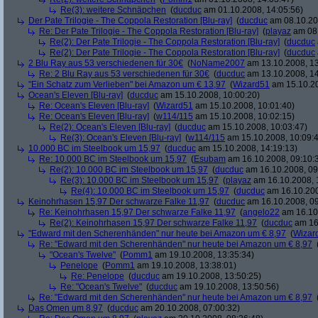
Re(3): weitere Schnäpchen
(
ducduc
am 01.10.2008, 14:05:56)
Der Pate Trilogie - The Coppola Restoration [Blu-ray]
(
ducduc
am 08.10.20
Re: Der Pate Trilogie - The Coppola Restoration [Blu-ray]
(
playaz
am 08.
Re(2): Der Pate Trilogie - The Coppola Restoration [Blu-ray]
(
ducduc
Re(2): Der Pate Trilogie - The Coppola Restoration [Blu-ray]
(
ducduc
2 Blu Ray aus 53 verschiedenen für 30€
(
NoName2007
am 13.10.2008, 13
Re: 2 Blu Ray aus 53 verschiedenen für 30€
(
ducduc
am 13.10.2008, 14
"Ein Schatz zum Verlieben" bei Amazon um € 13,97
(
Wizard51
am 15.10.20
Ocean's Eleven [Blu-ray]
(
ducduc
am 15.10.2008, 10:00:20)
Re: Ocean's Eleven [Blu-ray]
(
Wizard51
am 15.10.2008, 10:01:40)
Re: Ocean's Eleven [Blu-ray]
(
w114/115
am 15.10.2008, 10:02:15)
Re(2): Ocean's Eleven [Blu-ray]
(
ducduc
am 15.10.2008, 10:03:47)
Re(3): Ocean's Eleven [Blu-ray]
(
w114/115
am 15.10.2008, 10:09:
10.000 BC im Steelbook um 15,97
(
ducduc
am 15.10.2008, 14:19:13)
Re: 10.000 BC im Steelbook um 15,97
(
Esubam
am 16.10.2008, 09:10:
Re(2): 10.000 BC im Steelbook um 15,97
(
ducduc
am 16.10.2008, 09
Re(3): 10.000 BC im Steelbook um 15,97
(
playaz
am 16.10.2008, 
Re(4): 10.000 BC im Steelbook um 15,97
(
ducduc
am 16.10.200
Keinohrhasen 15,97 Der schwarze Falke 11,97
(
ducduc
am 16.10.2008, 09
Re: Keinohrhasen 15,97 Der schwarze Falke 11,97
(
angelo22
am 16.10.
Re(2): Keinohrhasen 15,97 Der schwarze Falke 11,97
(
ducduc
am 16.
"Edward mit den Scherenhänden" nur heute bei Amazon um € 8,97
(
Wizar
Re: "Edward mit den Scherenhänden" nur heute bei Amazon um € 8,97
"Ocean's Twelve"
(
Pomm1
am 19.10.2008, 13:35:34)
Penelope
(
Pomm1
am 19.10.2008, 13:38:01)
Re: Penelope
(
ducduc
am 19.10.2008, 13:50:25)
Re: "Ocean's Twelve"
(
ducduc
am 19.10.2008, 13:50:56)
Re: "Edward mit den Scherenhänden" nur heute bei Amazon um € 8,97
Das Omen um 8,97
(
ducduc
am 20.10.2008, 07:00:32)