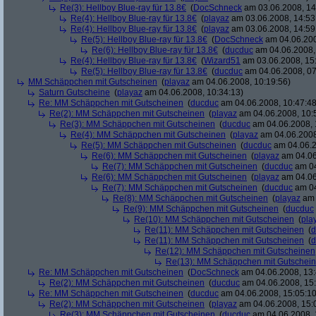
Re(3): Hellboy Blue-ray für 13.8€
(
DocSchneck
am 03.06.2008, 14
Re(4): Hellboy Blue-ray für 13.8€
(
playaz
am 03.06.2008, 14:53
Re(4): Hellboy Blue-ray für 13.8€
(
playaz
am 03.06.2008, 14:59
Re(5): Hellboy Blue-ray für 13.8€
(
DocSchneck
am 04.06.200
Re(6): Hellboy Blue-ray für 13.8€
(
ducduc
am 04.06.2008,
Re(4): Hellboy Blue-ray für 13.8€
(
Wizard51
am 03.06.2008, 15
Re(5): Hellboy Blue-ray für 13.8€
(
ducduc
am 04.06.2008, 07
MM Schäppchen mit Gutscheinen
(
playaz
am 04.06.2008, 10:19:56)
Saturn Gutscheine
(
playaz
am 04.06.2008, 10:34:13)
Re: MM Schäppchen mit Gutscheinen
(
ducduc
am 04.06.2008, 10:47:48
Re(2): MM Schäppchen mit Gutscheinen
(
playaz
am 04.06.2008, 10:
Re(3): MM Schäppchen mit Gutscheinen
(
ducduc
am 04.06.2008, 
Re(4): MM Schäppchen mit Gutscheinen
(
playaz
am 04.06.2008
Re(5): MM Schäppchen mit Gutscheinen
(
ducduc
am 04.06.2
Re(6): MM Schäppchen mit Gutscheinen
(
playaz
am 04.06
Re(7): MM Schäppchen mit Gutscheinen
(
ducduc
am 04
Re(6): MM Schäppchen mit Gutscheinen
(
playaz
am 04.06
Re(7): MM Schäppchen mit Gutscheinen
(
ducduc
am 04
Re(8): MM Schäppchen mit Gutscheinen
(
playaz
am 
Re(9): MM Schäppchen mit Gutscheinen
(
ducduc
Re(10): MM Schäppchen mit Gutscheinen
(
pla
Re(11): MM Schäppchen mit Gutscheinen
(
d
Re(11): MM Schäppchen mit Gutscheinen
(
d
Re(12): MM Schäppchen mit Gutscheinen
Re(13): MM Schäppchen mit Gutschei
Re: MM Schäppchen mit Gutscheinen
(
DocSchneck
am 04.06.2008, 13:
Re(2): MM Schäppchen mit Gutscheinen
(
ducduc
am 04.06.2008, 15:
Re: MM Schäppchen mit Gutscheinen
(
ducduc
am 04.06.2008, 15:05:10
Re(2): MM Schäppchen mit Gutscheinen
(
playaz
am 04.06.2008, 15:
Re(3): MM Schäppchen mit Gutscheinen
(
ducduc
am 04.06.2008, 