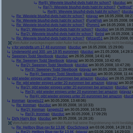
Re(6): Wieviele blus/hd-dvds habt ihr schon?
(
ducduc
am 1
Re(7): Wieviele blus/hd-dvds habt ihr schon?
(
"without"
Re(8): Wieviele blus/hd-dvds habt ihr schon?
(
ducdu
Re: Wieviele blus/hd-dvds habt ihr schon?
(
playaz
am 16.05.2008, 08:2
Re: Wieviele blus/hd-dvds habt ihr schon?
(
FunkFish
am 16.05.2008, 08
Re: Wieviele blus/hd-dvds habt ihr schon?
(
Pomm1
am 16.05.2008, 18:
Re(2): Wieviele blus/hd-dvds habt ihr schon?
(
ducduc
am 16.05.2008,
Re(2): Wieviele blus/hd-dvds habt ihr schon?
(
brösl
am 16.05.2008, 1
Re: Wieviele blus/hd-dvds habt ihr schon?
(
Wizard51
am 28.05.2008, 09
Vom Autor zurückgezogen oder Autor hat seine Registrierung nicht bestätig
v for vendetta um 17,48 euronnen
(
ducduc
am 16.05.2008, 15:29:06)
Underworld und 300, um 19,95 euronnen
(
ducduc
am 21.05.2008, 14:28:3
Sweeney Todd Steelbook
(
ducduc
am 26.05.2008, 14:41:44)
Re: Sweeney Todd Steelbook
(
playaz
am 30.05.2008, 10:42:45)
Re(2): Sweeney Todd Steelbook
(
ducduc
am 30.05.2008, 10:47:28)
Re(3): Sweeney Todd Steelbook
(
playaz
am 30.05.2008, 11:29:46
Re(4): Sweeney Todd Steelbook
(
ducduc
am 30.05.2008, 11:44
gibt wieder einiges unter 20 euronnen bei amazon
(
ducduc
am 28.05.2008,
Re: gibt wieder einiges unter 20 euronnen bei amazon
(
playaz
am 30.05
Re(2): gibt wieder einiges unter 20 euronnen bei amazon
(
ducduc
am
Re(3): gibt wieder einiges unter 20 euronnen bei amazon
(
playaz
a
Re(4): gibt wieder einiges unter 20 euronnen bei amazon
(
ducd
Ironman
(
angelo22
am 30.05.2008, 13:48:06)
Re: Ironman
(
ducduc
am 30.05.2008, 16:10:33)
Re(2): Ironman
(
angelo22
am 30.05.2008, 16:58:23)
Re(3): Ironman
(
ducduc
am 30.05.2008, 17:09:29)
Dirty Harry Box
(
ducduc
am 30.05.2008, 16:28:18)
Vom Autor zurückgezogen oder Autor hat seine Registrierung nicht bestätig
Re: Hellboy Blue-ray für 13.8€
(
DocSchneck
am 03.06.2008, 14:28:13)
Re(2): Hellboy Blue-ray für 13.8€
(
playaz
am 03.06.2008, 14:29:03)