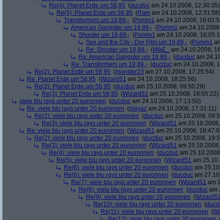
Re(4): Planet Erde um 58,95
(
ducduc
am 24.10.2008, 12:30:35)
Re(5): Planet Erde um 58,95
(
Rain
am 24.10.2008, 12:31:58
Transformers um 19,89,-
(
Pomm1
am 24.10.2008, 16:02:5
American Gangster um 19,89,-
(
Pomm1
am 24.10.2008,
Shooter um 19,89,-
(
Pomm1
am 24.10.2008, 16:05:1
Sex and the City - Der Film um 19,89,-
(
Pomm1
am
Re: Shooter um 19,89,-
(
MikE_
am 24.10.2008, 16
Re: American Gangster um 19,89,-
(
ducduc
am 24.10
Re: Transformers um 19,89,-
(
ducduc
am 24.10.2008, 1
Re(2): Planet Erde um 58,95
(
monster23
am 27.10.2008, 17:25:54)
Re: Planet Erde um 58,95
(
Wizard51
am 24.10.2008, 18:25:56)
Re(2): Planet Erde um 58,95
(
ducduc
am 25.10.2008, 09:50:29)
Re(3): Planet Erde um 58,95
(
Wizard51
am 25.10.2008, 18:05:22)
viele blu rays unter 20 euronnen
(
ducduc
am 24.10.2008, 17:13:50)
Re: viele blu rays unter 20 euronnen
(
playaz
am 24.10.2008, 17:31:11)
Re(2): viele blu rays unter 20 euronnen
(
ducduc
am 25.10.2008, 09:5
Re(3): viele blu rays unter 20 euronnen
(
Wizard51
am 25.10.2008,
Re: viele blu rays unter 20 euronnen
(
Wizard51
am 25.10.2008, 18:47:0
Re(2): viele blu rays unter 20 euronnen
(
ducduc
am 25.10.2008, 19:5
Re(3): viele blu rays unter 20 euronnen
(
Wizard51
am 25.10.2008,
Re(4): viele blu rays unter 20 euronnen
(
ducduc
am 25.10.2008,
Re(5): viele blu rays unter 20 euronnen
(
Wizard51
am 25.10.
Re(6): viele blu rays unter 20 euronnen
(
ducduc
am 25.10.
Re(6): viele blu rays unter 20 euronnen
(
ducduc
am 27.10.
Re(7): viele blu rays unter 20 euronnen
(
Wizard51
am 2
Re(8): viele blu rays unter 20 euronnen
(
ducduc
am 2
Re(9): viele blu rays unter 20 euronnen
(
Wizard5
Re(10): viele blu rays unter 20 euronnen
(
ducd
Re(11): viele blu rays unter 20 euronnen
(
Wi
Re(12): viele blu rays unter 20 euronnen