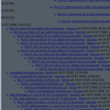
Re(13): Simpsons für 9,90€ und versan
16:32:59)
Re(12): Simpsons für 9,90€ und versandko
22:51:53)
Re(13): Simpsons für 9,90€ und versan
00:33:15)
Re(14): Simpsons für 9,90€ und ver
21.07.2008, 14:43:31)
blu-ray discs 45 eur aktion bei amazonde
(
playaz
am 18.07.2008, 08:20:35
Re: blu-ray discs 45 eur aktion bei amazonde
(
ducduc
am 18.07.2008, 1
Re(2): blu-ray discs 45 eur aktion bei amazonde
(
playaz
am 18.07.200
Re(3): blu-ray discs 45 eur aktion bei amazonde
(
ducduc
am 18.07
Re(3): blu-ray discs 45 eur aktion bei amazonde
(
Marax
am 18.07.
Re(4): blu-ray discs 45 eur aktion bei amazonde
(
playaz
am 18.
Re(3): blu-ray discs 45 eur aktion bei amazonde
(
brösl
am 18.07.2
Re(4): blu-ray discs 45 eur aktion bei amazonde
(
playaz
am 18.
Re(5): blu-ray discs 45 eur aktion bei amazonde
(
ducduc
am 
Re(6): blu-ray discs 45 eur aktion bei amazonde
(
playaz
a
Re(7): blu-ray discs 45 eur aktion bei amazonde
(
ducd
Re(8): blu-ray discs 45 eur aktion bei amazonde
(
pl
unglaubliche hulk blu-ray
(
brösl
am 18.07.2008, 11:54:48)
Re: unglaubliche hulk blu-ray
(
ducduc
am 18.07.2008, 13:00:55)
Re(2): unglaubliche hulk blu-ray
(
brösl
am 18.07.2008, 19:21:34)
Re(3): unglaubliche hulk blu-ray
(
ducduc
am 18.07.2008, 22:10:19
Re(4): unglaubliche hulk blu-ray
(
brösl
am 19.07.2008, 12:50:4
Re(5): unglaubliche hulk blu-ray
(
ducduc
am 19.07.2008, 12:
stirb langsam 1,2 und 4 um 56,70 euronnen
(
ducduc
am 19.07.2008, 12:53
Re: stirb langsam 1,2 und 4 um 56,70 euronnen
(
brösl
am 19.07.2008, 1
Re(2): stirb langsam 1,2 und 4 um 56,70 euronnen
(
ducduc
am 19.07.
Re(3): stirb langsam 1,2 und 4 um 56,70 euronnen
(
brösl
am 19.07
Re(4): stirb langsam 1,2 und 4 um 56,70 euronnen
(
ducduc
am 1