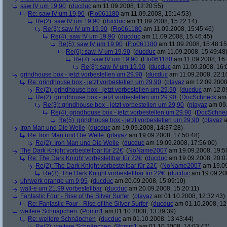
saw IV um 19,90
(
ducduc
am 11.09.2008, 12:20:55)
Re: saw IV um 19,90
(
Flo061180
am 11.09.2008, 15:14:53)
Re(2): saw IV um 19,90
(
ducduc
am 11.09.2008, 15:22:14)
Re(3): saw IV um 19,90
(
Flo061180
am 11.09.2008, 15:45:46)
Re(4): saw IV um 19,90
(
ducduc
am 11.09.2008, 15:46:45)
Re(5): saw IV um 19,90
(
Flo061180
am 11.09.2008, 15:48:15
Re(6): saw IV um 19,90
(
ducduc
am 11.09.2008, 15:49:48
Re(7): saw IV um 19,90
(
Flo061180
am 11.09.2008, 16:
Re(8): saw IV um 19,90
(
ducduc
am 11.09.2008, 16:
grindhouse box - jetzt vorbestellen um 29,90
(
ducduc
am 11.09.2008, 22:1
Re: grindhouse box - jetzt vorbestellen um 29,90
(
playaz
am 12.09.2008,
Re(2): grindhouse box - jetzt vorbestellen um 29,90
(
ducduc
am 12.09
Re(2): grindhouse box - jetzt vorbestellen um 29,90
(
DocSchneck
am 
Re(3): grindhouse box - jetzt vorbestellen um 29,90
(
playaz
am 09.
Re(4): grindhouse box - jetzt vorbestellen um 29,90
(
DocSchne
Re(5): grindhouse box - jetzt vorbestellen um 29,90
(
playaz
a
Iron Man und Die Welle
(
ducduc
am 19.09.2008, 14:37:28)
Re: Iron Man und Die Welle
(
playaz
am 19.09.2008, 17:50:48)
Re(2): Iron Man und Die Welle
(
ducduc
am 19.09.2008, 17:56:00)
The Dark Knight vorbestellbar für 22€
(
NoName2007
am 19.09.2008, 19:5
Re: The Dark Knight vorbestellbar für 22€
(
ducduc
am 19.09.2008, 20:0
Re(2): The Dark Knight vorbestellbar für 22€
(
NoName2007
am 19.09
Re(3): The Dark Knight vorbestellbar für 22€
(
ducduc
am 19.09.200
uhrwerk orange um 9,95
(
ducduc
am 20.09.2008, 15:09:10)
wall-e um 21,99 vorbestellbar
(
ducduc
am 20.09.2008, 15:20:11)
Fantastic Four - Rise of the Silver Surfer
(
playaz
am 01.10.2008, 12:32:43)
Re: Fantastic Four - Rise of the Silver Surfer
(
ducduc
am 01.10.2008, 12
weitere Schnäpchen
(
Pomm1
am 01.10.2008, 13:39:39)
Re: weitere Schnäpchen
(
ducduc
am 01.10.2008, 13:43:44)
Re(2): weitere Schnäpchen
(
Pomm1
am 01.10.2008, 14:03:47)