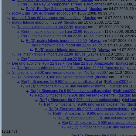
Re(3): Blu Ray Schnäppchen Thread
(
DocSchneck
am 04.07.2008, 1
Re(4): Blu Ray Schnäppchen Thread
(
ducduc
am 04.07.2008, 16:
rocky 1 um 7,90 euronnen
(
ducduc
am 10.07.2008, 09:39:54)
der pat 1-3 um 60 euronnen vorbestellbar
(
ducduc
am 10.07.2008, 16:58:1
matrix trilogie import um 22,99
(
ducduc
am 10.07.2008, 17:17:18)
Re: matrix trilogie import um 22,99
(
playaz
am 11.07.2008, 08:02:20)
Re(2): matrix trilogie import um 22,99
(
ducduc
am 11.07.2008, 08:05:
Re(2): matrix trilogie import um 22,99
(
ducduc
am 11.07.2008, 22:26:
Re(3): matrix trilogie import um 22,99
(
playaz
am 14.07.2008, 07:5
Re(4): matrix trilogie import um 22,99
(
ducduc
am 14.07.2008, 1
Re(5): matrix trilogie import um 22,99
(
playaz
am 14.07.2008,
Re: matrix trilogie import um 22,99
(
bruce_wayne
am 12.07.2008, 18:24
Re(2): matrix trilogie import um 22,99
(
ducduc
am 13.07.2008, 00:21:
Der unglaubliche Hulk 22,99€ + Iron Man 22,95€ [Amazon.de]
(
playaz
am 1
Re: Der unglaubliche Hulk 22,99€ + Iron Man 22,95€ [Amazon.de]
(
duc
Simpsons für 9,90€ und versandkostenfrei
(
NoName2007
am 11.07.2008, 
Re: Simpsons für 9,90€ und versandkostenfrei
(
ducduc
am 11.07.2008, 
Re(2): Simpsons für 9,90€ und versandkostenfrei
(
NoName2007
am 1
Re(3): Simpsons für 9,90€ und versandkostenfrei
(
ducduc
am 11.0
Re(4): Simpsons für 9,90€ und versandkostenfrei
(
NoName200
Re(5): Simpsons für 9,90€ und versandkostenfrei
(
ducduc
am
Re(6): Simpsons für 9,90€ und versandkostenfrei
(
NoNam
Re(7): Simpsons für 9,90€ und versandkostenfrei
(
ducd
Re(8): Simpsons für 9,90€ und versandkostenfrei
(
N
Re(9): Simpsons für 9,90€ und versandkostenfrei
Re(10): Simpsons für 9,90€ und versandkostenf
Re(11): Simpsons für 9,90€ und versandkost
Re(12): Simpsons für 9,90€ und versandko
13:11:47)