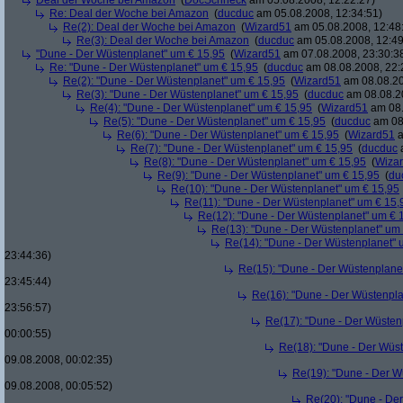
Deal der Woche bei Amazon
(
DocSchneck
am 05.08.2008, 12:22:27)
Re: Deal der Woche bei Amazon
(
ducduc
am 05.08.2008, 12:34:51)
Re(2): Deal der Woche bei Amazon
(
Wizard51
am 05.08.2008, 12:48
Re(3): Deal der Woche bei Amazon
(
ducduc
am 05.08.2008, 12:49
"Dune - Der Wüstenplanet" um € 15,95
(
Wizard51
am 07.08.2008, 23:30:3
Re: "Dune - Der Wüstenplanet" um € 15,95
(
ducduc
am 08.08.2008, 22:
Re(2): "Dune - Der Wüstenplanet" um € 15,95
(
Wizard51
am 08.08.20
Re(3): "Dune - Der Wüstenplanet" um € 15,95
(
ducduc
am 08.08.20
Re(4): "Dune - Der Wüstenplanet" um € 15,95
(
Wizard51
am 08.
Re(5): "Dune - Der Wüstenplanet" um € 15,95
(
ducduc
am 08.
Re(6): "Dune - Der Wüstenplanet" um € 15,95
(
Wizard51
a
Re(7): "Dune - Der Wüstenplanet" um € 15,95
(
ducduc
a
Re(8): "Dune - Der Wüstenplanet" um € 15,95
(
Wiza
Re(9): "Dune - Der Wüstenplanet" um € 15,95
(
du
Re(10): "Dune - Der Wüstenplanet" um € 15,95
Re(11): "Dune - Der Wüstenplanet" um € 15,
Re(12): "Dune - Der Wüstenplanet" um € 
Re(13): "Dune - Der Wüstenplanet" um
Re(14): "Dune - Der Wüstenplanet" 
23:44:36)
Re(15): "Dune - Der Wüstenplane
23:45:44)
Re(16): "Dune - Der Wüstenpla
23:56:57)
Re(17): "Dune - Der Wüsten
00:00:55)
Re(18): "Dune - Der Wüs
09.08.2008, 00:02:35)
Re(19): "Dune - Der W
09.08.2008, 00:05:52)
Re(20): "Dune - De