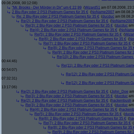
09.08.2008, 00:12:08)
"Mr. Brooks - Der Mörder in Dir" um € 22,99
(
Wizard51
am 07.08.2008, 23:
2 Blu-Ray oder 2 PS3 Platinum Games für 35 €
(
NoName2007
am 08.08.20
Re: 2 Blu-Ray oder 2 PS3 Platinum Games für 35 €
(
ducduc
am 08.08.20
Re(2): 2 Blu-Ray oder 2 PS3 Platinum Games für 35 €
(
NoName200
Re(3): 2 Blu-Ray oder 2 PS3 Platinum Games für 35 €
(
ducduc
am 
Re(4): 2 Blu-Ray oder 2 PS3 Platinum Games für 35 €
(
NoNam
Re(5): 2 Blu-Ray oder 2 PS3 Platinum Games für 35 €
(
Wiza
Re(6): 2 Blu-Ray oder 2 PS3 Platinum Games für 35 €
(
No
Re(7): 2 Blu-Ray oder 2 PS3 Platinum Games für 35 €
(
Re(8): 2 Blu-Ray oder 2 PS3 Platinum Games für 35 
Re(9): 2 Blu-Ray oder 2 PS3 Platinum Games für 
Re(10): 2 Blu-Ray oder 2 PS3 Platinum Games 
00:44:46)
Re(11): 2 Blu-Ray oder 2 PS3 Platinum Game
00:54:07)
Re(12): 2 Blu-Ray oder 2 PS3 Platinum G
07:32:31)
Re(12): 2 Blu-Ray oder 2 PS3 Platinum G
13:17:06)
Re(2): 2 Blu-Ray oder 2 PS3 Platinum Games für 35 €
(
John_Doe
am 
Re(3): 2 Blu-Ray oder 2 PS3 Platinum Games für 35 €
(
ducduc
am 
Re(2): 2 Blu-Ray oder 2 PS3 Platinum Games für 35 €
(
hackenbush
a
Re(3): 2 Blu-Ray oder 2 PS3 Platinum Games für 35 €
(
ducduc
am 
Re(4): 2 Blu-Ray oder 2 PS3 Platinum Games für 35 €
(
hacken
Re(5): 2 Blu-Ray oder 2 PS3 Platinum Games für 35 €
(
ducd
Re(6): 2 Blu-Ray oder 2 PS3 Platinum Games für 35 €
(
ha
Re(7): 2 Blu-Ray oder 2 PS3 Platinum Games für 35 €
(
Re(8): 2 Blu-Ray oder 2 PS3 Platinum Games für 35 
Re(9): 2 Blu-Ray oder 2 PS3 Platinum Games für 