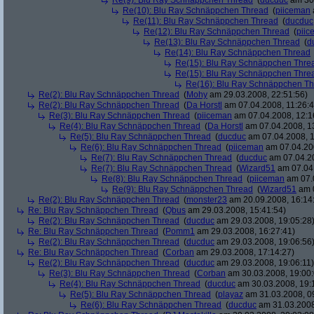
Re(9): Blu Ray Schnäppchen Thread
(
ducduc
am 30.
Re(10): Blu Ray Schnäppchen Thread
(
piiceman
Re(11): Blu Ray Schnäppchen Thread
(
ducduc
Re(12): Blu Ray Schnäppchen Thread
(
piic
Re(13): Blu Ray Schnäppchen Thread
(
d
Re(14): Blu Ray Schnäppchen Thread
Re(15): Blu Ray Schnäppchen Thre
Re(15): Blu Ray Schnäppchen Thre
Re(16): Blu Ray Schnäppchen T
Re(2): Blu Ray Schnäppchen Thread
(
Mohy
am 29.03.2008, 22:51:56)
Re(2): Blu Ray Schnäppchen Thread
(
Da Horstl
am 07.04.2008, 11:26:4
Re(3): Blu Ray Schnäppchen Thread
(
piiceman
am 07.04.2008, 12:1
Re(4): Blu Ray Schnäppchen Thread
(
Da Horstl
am 07.04.2008, 1
Re(5): Blu Ray Schnäppchen Thread
(
ducduc
am 07.04.2008, 1
Re(6): Blu Ray Schnäppchen Thread
(
piiceman
am 07.04.200
Re(7): Blu Ray Schnäppchen Thread
(
ducduc
am 07.04.20
Re(7): Blu Ray Schnäppchen Thread
(
Wizard51
am 07.04.
Re(8): Blu Ray Schnäppchen Thread
(
piiceman
am 07.0
Re(9): Blu Ray Schnäppchen Thread
(
Wizard51
am 0
Re(2): Blu Ray Schnäppchen Thread
(
monster23
am 20.09.2008, 16:14
Re: Blu Ray Schnäppchen Thread
(
Qbus
am 29.03.2008, 15:41:54)
Re(2): Blu Ray Schnäppchen Thread
(
ducduc
am 29.03.2008, 19:05:28
Re: Blu Ray Schnäppchen Thread
(
Pomm1
am 29.03.2008, 16:27:41)
Re(2): Blu Ray Schnäppchen Thread
(
ducduc
am 29.03.2008, 19:06:56
Re: Blu Ray Schnäppchen Thread
(
Corban
am 29.03.2008, 17:14:27)
Re(2): Blu Ray Schnäppchen Thread
(
ducduc
am 29.03.2008, 19:06:11)
Re(3): Blu Ray Schnäppchen Thread
(
Corban
am 30.03.2008, 19:00:
Re(4): Blu Ray Schnäppchen Thread
(
ducduc
am 30.03.2008, 19:
Re(5): Blu Ray Schnäppchen Thread
(
playaz
am 31.03.2008, 0
Re(6): Blu Ray Schnäppchen Thread
(
ducduc
am 31.03.2008