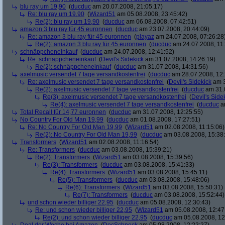
blu ray um 19,90
(
ducduc
am 20.07.2008, 21:05:17)
Re: blu ray um 19,90
(
Wizard51
am 05.08.2008, 23:45:42)
Re(2): blu ray um 19,90
(
ducduc
am 06.08.2008, 07:42:51)
amazon 3 blu ray für 45 euronnen
(
ducduc
am 23.07.2008, 20:44:09)
Re: amazon 3 blu ray für 45 euronnen
(
playaz
am 24.07.2008, 07:26:28
Re(2): amazon 3 blu ray für 45 euronnen
(
ducduc
am 24.07.2008, 11:
schnäppcheneinkauf
(
ducduc
am 24.07.2008, 12:41:52)
Re: schnäppcheneinkauf
(
Devil's Sidekick
am 31.07.2008, 14:26:19)
Re(2): schnäppcheneinkauf
(
ducduc
am 31.07.2008, 14:31:56)
axelmusic versendet 7 tage versandkostenfrei
(
ducduc
am 28.07.2008, 12:
Re: axelmusic versendet 7 tage versandkostenfrei
(
Devil's Sidekick
am 3
Re(2): axelmusic versendet 7 tage versandkostenfrei
(
ducduc
am 31.0
Re(3): axelmusic versendet 7 tage versandkostenfrei
(
Devil's Side
Re(4): axelmusic versendet 7 tage versandkostenfrei
(
ducduc
am
Total Recall für 14,77 euronnen
(
ducduc
am 31.07.2008, 12:25:55)
No Country For Old Man 19,99
(
ducduc
am 01.08.2008, 17:27:51)
Re: No Country For Old Man 19,99
(
Wizard51
am 02.08.2008, 11:15:06)
Re(2): No Country For Old Man 19,99
(
ducduc
am 03.08.2008, 15:38
Transformers
(
Wizard51
am 02.08.2008, 11:16:54)
Re: Transformers
(
ducduc
am 03.08.2008, 15:39:21)
Re(2): Transformers
(
Wizard51
am 03.08.2008, 15:39:56)
Re(3): Transformers
(
ducduc
am 03.08.2008, 15:41:33)
Re(4): Transformers
(
Wizard51
am 03.08.2008, 15:45:11)
Re(5): Transformers
(
ducduc
am 03.08.2008, 15:48:06)
Re(6): Transformers
(
Wizard51
am 03.08.2008, 15:50:31)
Re(7): Transformers
(
ducduc
am 03.08.2008, 15:52:44)
und schon wieder billiger 22,95
(
ducduc
am 05.08.2008, 12:30:43)
Re: und schon wieder billiger 22,95
(
Wizard51
am 05.08.2008, 12:47
Re(2): und schon wieder billiger 22,95
(
ducduc
am 05.08.2008, 12