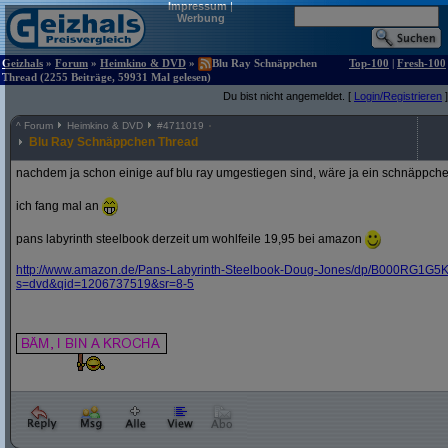
Impressum
|
Werbung
Geizhals
»
Forum
»
Heimkino & DVD
»
Blu Ray Schnäppchen
Top-100
|
Fresh-100
Thread (2255 Beiträge, 59931 Mal gelesen)
Du bist nicht angemeldet. [
Login/Registrieren
]
^
Forum
Heimkino & DVD
#
4711019
Blu Ray Schnäppchen Thread
nachdem ja schon einige auf blu ray umgestiegen sind, wäre ja ein schnäppche
ich fang mal an
pans labyrinth steelbook derzeit um wohlfeile 19,95 bei amazon
http:/
/
www.amazon.de/
Pans-Labyrinth-Steelbook-Doug-Jones/
dp/
B000RG1G5K
s=dvd&
qid=1206737519&
sr=8-5