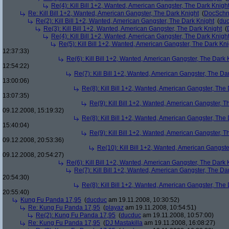
Re(4): Kill Bill 1+2, Wanted, American Gangster, The Dark Knigh
Re: Kill Bill 1+2, Wanted, American Gangster, The Dark Knight
(
DocSchn
Re(2): Kill Bill 1+2, Wanted, American Gangster, The Dark Knight
(
du
Re(3): Kill Bill 1+2, Wanted, American Gangster, The Dark Knight
(
Re(4): Kill Bill 1+2, Wanted, American Gangster, The Dark Knigh
Re(5): Kill Bill 1+2, Wanted, American Gangster, The Dark Kni
12:37:33)
Re(6): Kill Bill 1+2, Wanted, American Gangster, The Dark 
12:54:22)
Re(7): Kill Bill 1+2, Wanted, American Gangster, The Da
13:00:06)
Re(8): Kill Bill 1+2, Wanted, American Gangster, The
13:07:35)
Re(9): Kill Bill 1+2, Wanted, American Gangster, T
09.12.2008, 15:19:32)
Re(8): Kill Bill 1+2, Wanted, American Gangster, The
15:40:04)
Re(9): Kill Bill 1+2, Wanted, American Gangster, T
09.12.2008, 20:53:36)
Re(10): Kill Bill 1+2, Wanted, American Gangste
09.12.2008, 20:54:27)
Re(6): Kill Bill 1+2, Wanted, American Gangster, The Dark 
Re(7): Kill Bill 1+2, Wanted, American Gangster, The Da
20:54:30)
Re(8): Kill Bill 1+2, Wanted, American Gangster, The
20:55:40)
Kung Fu Panda 17,95
(
ducduc
am 19.11.2008, 10:30:52)
Re: Kung Fu Panda 17,95
(
playaz
am 19.11.2008, 10:54:51)
Re(2): Kung Fu Panda 17,95
(
ducduc
am 19.11.2008, 10:57:00)
Re: Kung Fu Panda 17,95
(
DJ Mastakilla
am 19.11.2008, 16:08:27)