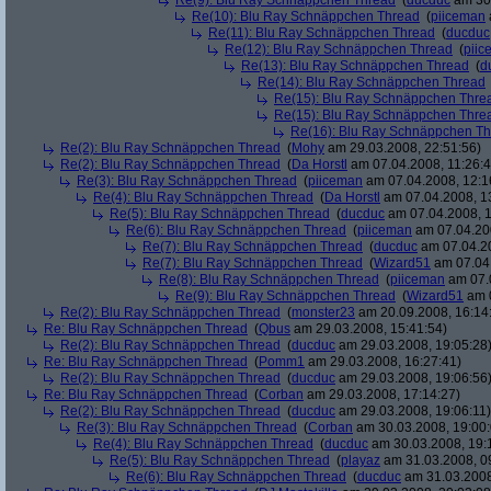
Re(9): Blu Ray Schnäppchen Thread
(
ducduc
am 30.
Re(10): Blu Ray Schnäppchen Thread
(
piiceman
Re(11): Blu Ray Schnäppchen Thread
(
ducduc
Re(12): Blu Ray Schnäppchen Thread
(
piic
Re(13): Blu Ray Schnäppchen Thread
(
d
Re(14): Blu Ray Schnäppchen Thread
Re(15): Blu Ray Schnäppchen Thre
Re(15): Blu Ray Schnäppchen Thre
Re(16): Blu Ray Schnäppchen T
Re(2): Blu Ray Schnäppchen Thread
(
Mohy
am 29.03.2008, 22:51:56)
Re(2): Blu Ray Schnäppchen Thread
(
Da Horstl
am 07.04.2008, 11:26:4
Re(3): Blu Ray Schnäppchen Thread
(
piiceman
am 07.04.2008, 12:1
Re(4): Blu Ray Schnäppchen Thread
(
Da Horstl
am 07.04.2008, 1
Re(5): Blu Ray Schnäppchen Thread
(
ducduc
am 07.04.2008, 1
Re(6): Blu Ray Schnäppchen Thread
(
piiceman
am 07.04.200
Re(7): Blu Ray Schnäppchen Thread
(
ducduc
am 07.04.20
Re(7): Blu Ray Schnäppchen Thread
(
Wizard51
am 07.04.
Re(8): Blu Ray Schnäppchen Thread
(
piiceman
am 07.0
Re(9): Blu Ray Schnäppchen Thread
(
Wizard51
am 0
Re(2): Blu Ray Schnäppchen Thread
(
monster23
am 20.09.2008, 16:14
Re: Blu Ray Schnäppchen Thread
(
Qbus
am 29.03.2008, 15:41:54)
Re(2): Blu Ray Schnäppchen Thread
(
ducduc
am 29.03.2008, 19:05:28
Re: Blu Ray Schnäppchen Thread
(
Pomm1
am 29.03.2008, 16:27:41)
Re(2): Blu Ray Schnäppchen Thread
(
ducduc
am 29.03.2008, 19:06:56
Re: Blu Ray Schnäppchen Thread
(
Corban
am 29.03.2008, 17:14:27)
Re(2): Blu Ray Schnäppchen Thread
(
ducduc
am 29.03.2008, 19:06:11)
Re(3): Blu Ray Schnäppchen Thread
(
Corban
am 30.03.2008, 19:00:
Re(4): Blu Ray Schnäppchen Thread
(
ducduc
am 30.03.2008, 19:
Re(5): Blu Ray Schnäppchen Thread
(
playaz
am 31.03.2008, 0
Re(6): Blu Ray Schnäppchen Thread
(
ducduc
am 31.03.2008