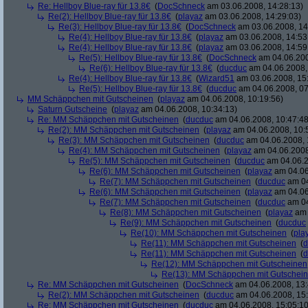
Re: Hellboy Blue-ray für 13.8€
(
DocSchneck
am 03.06.2008, 14:28:13)
Re(2): Hellboy Blue-ray für 13.8€
(
playaz
am 03.06.2008, 14:29:03)
Re(3): Hellboy Blue-ray für 13.8€
(
DocSchneck
am 03.06.2008, 14
Re(4): Hellboy Blue-ray für 13.8€
(
playaz
am 03.06.2008, 14:53
Re(4): Hellboy Blue-ray für 13.8€
(
playaz
am 03.06.2008, 14:59
Re(5): Hellboy Blue-ray für 13.8€
(
DocSchneck
am 04.06.200
Re(6): Hellboy Blue-ray für 13.8€
(
ducduc
am 04.06.2008,
Re(4): Hellboy Blue-ray für 13.8€
(
Wizard51
am 03.06.2008, 15
Re(5): Hellboy Blue-ray für 13.8€
(
ducduc
am 04.06.2008, 07
MM Schäppchen mit Gutscheinen
(
playaz
am 04.06.2008, 10:19:56)
Saturn Gutscheine
(
playaz
am 04.06.2008, 10:34:13)
Re: MM Schäppchen mit Gutscheinen
(
ducduc
am 04.06.2008, 10:47:48
Re(2): MM Schäppchen mit Gutscheinen
(
playaz
am 04.06.2008, 10:
Re(3): MM Schäppchen mit Gutscheinen
(
ducduc
am 04.06.2008, 
Re(4): MM Schäppchen mit Gutscheinen
(
playaz
am 04.06.2008
Re(5): MM Schäppchen mit Gutscheinen
(
ducduc
am 04.06.2
Re(6): MM Schäppchen mit Gutscheinen
(
playaz
am 04.06
Re(7): MM Schäppchen mit Gutscheinen
(
ducduc
am 04
Re(6): MM Schäppchen mit Gutscheinen
(
playaz
am 04.06
Re(7): MM Schäppchen mit Gutscheinen
(
ducduc
am 04
Re(8): MM Schäppchen mit Gutscheinen
(
playaz
am 
Re(9): MM Schäppchen mit Gutscheinen
(
ducduc
Re(10): MM Schäppchen mit Gutscheinen
(
pla
Re(11): MM Schäppchen mit Gutscheinen
(
d
Re(11): MM Schäppchen mit Gutscheinen
(
d
Re(12): MM Schäppchen mit Gutscheinen
Re(13): MM Schäppchen mit Gutschei
Re: MM Schäppchen mit Gutscheinen
(
DocSchneck
am 04.06.2008, 13:
Re(2): MM Schäppchen mit Gutscheinen
(
ducduc
am 04.06.2008, 15:
Re: MM Schäppchen mit Gutscheinen
(
ducduc
am 04.06.2008, 15:05:10