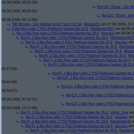
09.08.2008, 00:02:35)
Re(19): "Dune - Der W
09.08.2008, 00:05:52)
Re(20): "Dune - De
09.08.2008, 00:12:08)
"Mr. Brooks - Der Mörder in Dir" um € 22,99
(
Wizard51
am 07.08.2008, 23:
2 Blu-Ray oder 2 PS3 Platinum Games für 35 €
(
NoName2007
am 08.08.20
Re: 2 Blu-Ray oder 2 PS3 Platinum Games für 35 €
(
ducduc
am 08.08.20
Re(2): 2 Blu-Ray oder 2 PS3 Platinum Games für 35 €
(
NoName200
Re(3): 2 Blu-Ray oder 2 PS3 Platinum Games für 35 €
(
ducduc
am 
Re(4): 2 Blu-Ray oder 2 PS3 Platinum Games für 35 €
(
NoNam
Re(5): 2 Blu-Ray oder 2 PS3 Platinum Games für 35 €
(
Wiza
Re(6): 2 Blu-Ray oder 2 PS3 Platinum Games für 35 €
(
No
Re(7): 2 Blu-Ray oder 2 PS3 Platinum Games für 35 €
(
Re(8): 2 Blu-Ray oder 2 PS3 Platinum Games für 35 
00:27:54)
Re(9): 2 Blu-Ray oder 2 PS3 Platinum Games für 
Re(10): 2 Blu-Ray oder 2 PS3 Platinum Games 
00:44:46)
Re(11): 2 Blu-Ray oder 2 PS3 Platinum Game
00:54:07)
Re(12): 2 Blu-Ray oder 2 PS3 Platinum G
09.08.2008, 07:32:31)
Re(12): 2 Blu-Ray oder 2 PS3 Platinum G
09.08.2008, 13:17:06)
Re(2): 2 Blu-Ray oder 2 PS3 Platinum Games für 35 €
(
John_Doe
am 
Re(3): 2 Blu-Ray oder 2 PS3 Platinum Games für 35 €
(
ducduc
am 
Re(2): 2 Blu-Ray oder 2 PS3 Platinum Games für 35 €
(
hackenbush
a
Re(3): 2 Blu-Ray oder 2 PS3 Platinum Games für 35 €
(
ducduc
am 
Re(4): 2 Blu-Ray oder 2 PS3 Platinum Games für 35 €
(
hacken