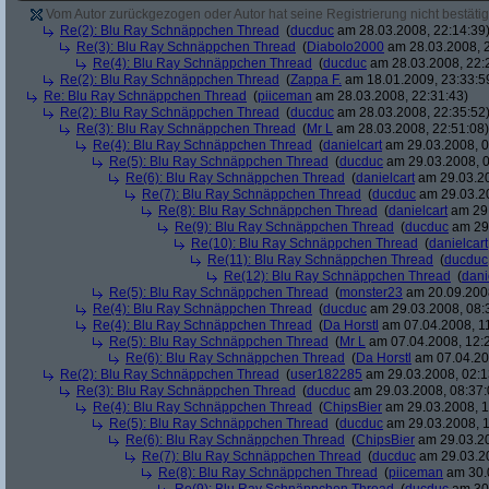
Vom Autor zurückgezogen oder Autor hat seine Registrierung nicht bestätig
Re(2): Blu Ray Schnäppchen Thread
(
ducduc
am 28.03.2008, 22:14:39
Re(3): Blu Ray Schnäppchen Thread
(
Diabolo2000
am 28.03.2008, 2
Re(4): Blu Ray Schnäppchen Thread
(
ducduc
am 28.03.2008, 22:
Re(2): Blu Ray Schnäppchen Thread
(
Zappa F.
am 18.01.2009, 23:33:5
Re: Blu Ray Schnäppchen Thread
(
piiceman
am 28.03.2008, 22:31:43)
Re(2): Blu Ray Schnäppchen Thread
(
ducduc
am 28.03.2008, 22:35:52
Re(3): Blu Ray Schnäppchen Thread
(
Mr L
am 28.03.2008, 22:51:08)
Re(4): Blu Ray Schnäppchen Thread
(
danielcart
am 29.03.2008, 0
Re(5): Blu Ray Schnäppchen Thread
(
ducduc
am 29.03.2008, 0
Re(6): Blu Ray Schnäppchen Thread
(
danielcart
am 29.03.20
Re(7): Blu Ray Schnäppchen Thread
(
ducduc
am 29.03.20
Re(8): Blu Ray Schnäppchen Thread
(
danielcart
am 29.
Re(9): Blu Ray Schnäppchen Thread
(
ducduc
am 29.
Re(10): Blu Ray Schnäppchen Thread
(
danielcart
Re(11): Blu Ray Schnäppchen Thread
(
ducduc
Re(12): Blu Ray Schnäppchen Thread
(
dani
Re(5): Blu Ray Schnäppchen Thread
(
monster23
am 20.09.2008
Re(4): Blu Ray Schnäppchen Thread
(
ducduc
am 29.03.2008, 08:
Re(4): Blu Ray Schnäppchen Thread
(
Da Horstl
am 07.04.2008, 11
Re(5): Blu Ray Schnäppchen Thread
(
Mr L
am 07.04.2008, 12:
Re(6): Blu Ray Schnäppchen Thread
(
Da Horstl
am 07.04.20
Re(2): Blu Ray Schnäppchen Thread
(
user182285
am 29.03.2008, 02:1
Re(3): Blu Ray Schnäppchen Thread
(
ducduc
am 29.03.2008, 08:37:
Re(4): Blu Ray Schnäppchen Thread
(
ChipsBier
am 29.03.2008, 1
Re(5): Blu Ray Schnäppchen Thread
(
ducduc
am 29.03.2008, 1
Re(6): Blu Ray Schnäppchen Thread
(
ChipsBier
am 29.03.20
Re(7): Blu Ray Schnäppchen Thread
(
ducduc
am 29.03.20
Re(8): Blu Ray Schnäppchen Thread
(
piiceman
am 30.0