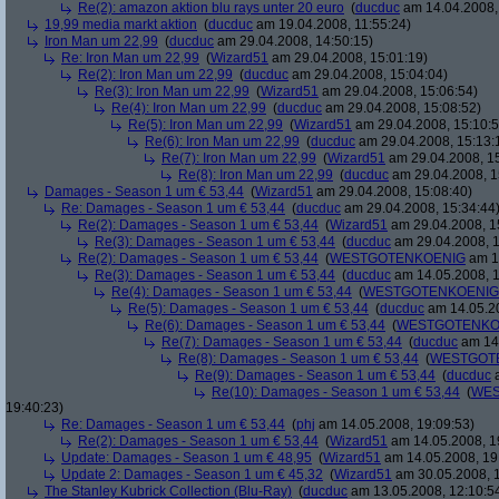
Re(2): amazon aktion blu rays unter 20 euro
(
ducduc
am 14.04.2008,
19,99 media markt aktion
(
ducduc
am 19.04.2008, 11:55:24)
Iron Man um 22,99
(
ducduc
am 29.04.2008, 14:50:15)
Re: Iron Man um 22,99
(
Wizard51
am 29.04.2008, 15:01:19)
Re(2): Iron Man um 22,99
(
ducduc
am 29.04.2008, 15:04:04)
Re(3): Iron Man um 22,99
(
Wizard51
am 29.04.2008, 15:06:54)
Re(4): Iron Man um 22,99
(
ducduc
am 29.04.2008, 15:08:52)
Re(5): Iron Man um 22,99
(
Wizard51
am 29.04.2008, 15:10:5
Re(6): Iron Man um 22,99
(
ducduc
am 29.04.2008, 15:13:
Re(7): Iron Man um 22,99
(
Wizard51
am 29.04.2008, 15
Re(8): Iron Man um 22,99
(
ducduc
am 29.04.2008, 1
Damages - Season 1 um € 53,44
(
Wizard51
am 29.04.2008, 15:08:40)
Re: Damages - Season 1 um € 53,44
(
ducduc
am 29.04.2008, 15:34:44
Re(2): Damages - Season 1 um € 53,44
(
Wizard51
am 29.04.2008, 1
Re(3): Damages - Season 1 um € 53,44
(
ducduc
am 29.04.2008, 1
Re(2): Damages - Season 1 um € 53,44
(
WESTGOTENKOENIG
am 14
Re(3): Damages - Season 1 um € 53,44
(
ducduc
am 14.05.2008, 1
Re(4): Damages - Season 1 um € 53,44
(
WESTGOTENKOENIG
Re(5): Damages - Season 1 um € 53,44
(
ducduc
am 14.05.20
Re(6): Damages - Season 1 um € 53,44
(
WESTGOTENKO
Re(7): Damages - Season 1 um € 53,44
(
ducduc
am 14.
Re(8): Damages - Season 1 um € 53,44
(
WESTGOT
Re(9): Damages - Season 1 um € 53,44
(
ducduc
a
Re(10): Damages - Season 1 um € 53,44
(
WES
19:40:23)
Re: Damages - Season 1 um € 53,44
(
phj
am 14.05.2008, 19:09:53)
Re(2): Damages - Season 1 um € 53,44
(
Wizard51
am 14.05.2008, 1
Update: Damages - Season 1 um € 48,95
(
Wizard51
am 14.05.2008, 19
Update 2: Damages - Season 1 um € 45,32
(
Wizard51
am 30.05.2008, 1
The Stanley Kubrick Collection (Blu-Ray)
(
ducduc
am 13.05.2008, 12:10:5