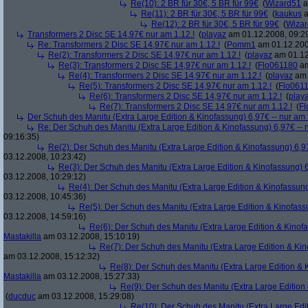
Re(10): 2 BR für 30€, 5 BR für 99€
(
Wizard51
a
Re(11): 2 BR für 30€, 5 BR für 99€
(
kaukus
a
Re(12): 2 BR für 30€, 5 BR für 99€
(
Wiza
Transformers 2 Disc SE 14,97€ nur am 1.12.!
(
playaz
am 01.12.2008, 09:2
Re: Transformers 2 Disc SE 14,97€ nur am 1.12.!
(
Pomm1
am 01.12.200
Re(2): Transformers 2 Disc SE 14,97€ nur am 1.12.!
(
playaz
am 01.12
Re(3): Transformers 2 Disc SE 14,97€ nur am 1.12.!
(
Flo061180
am
Re(4): Transformers 2 Disc SE 14,97€ nur am 1.12.!
(
playaz
am 
Re(5): Transformers 2 Disc SE 14,97€ nur am 1.12.!
(
Flo061
Re(6): Transformers 2 Disc SE 14,97€ nur am 1.12.!
(
play
Re(7): Transformers 2 Disc SE 14,97€ nur am 1.12.!
(
Fl
Der Schuh des Manitu (Extra Large Edition & Kinofassung) 6,97€ -- nur am
Re: Der Schuh des Manitu (Extra Large Edition & Kinofassung) 6,97€ -- 
09:16:35)
Re(2): Der Schuh des Manitu (Extra Large Edition & Kinofassung) 6,9
03.12.2008, 10:23:42)
Re(3): Der Schuh des Manitu (Extra Large Edition & Kinofassung) 6
03.12.2008, 10:29:12)
Re(4): Der Schuh des Manitu (Extra Large Edition & Kinofassung
03.12.2008, 10:45:36)
Re(5): Der Schuh des Manitu (Extra Large Edition & Kinofass
03.12.2008, 14:59:16)
Re(6): Der Schuh des Manitu (Extra Large Edition & Kinofa
Mastakilla
am 03.12.2008, 15:10:19)
Re(7): Der Schuh des Manitu (Extra Large Edition & Kin
am 03.12.2008, 15:12:32)
Re(8): Der Schuh des Manitu (Extra Large Edition & 
Mastakilla
am 03.12.2008, 15:27:33)
Re(9): Der Schuh des Manitu (Extra Large Edition 
(
ducduc
am 03.12.2008, 15:29:08)
Re(10): Der Schuh des Manitu (Extra Large Edit