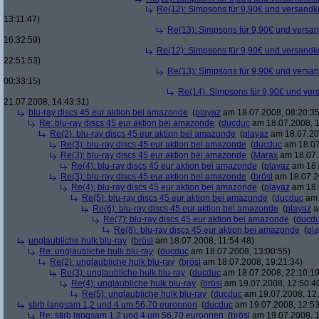
Re(12): Simpsons für 9,90€ und versandko
13:11:47)
Re(13): Simpsons für 9,90€ und versan
16:32:59)
Re(12): Simpsons für 9,90€ und versandko
22:51:53)
Re(13): Simpsons für 9,90€ und versan
00:33:15)
Re(14): Simpsons für 9,90€ und ver
21.07.2008, 14:43:31)
blu-ray discs 45 eur aktion bei amazonde
(
playaz
am 18.07.2008, 08:20:35
Re: blu-ray discs 45 eur aktion bei amazonde
(
ducduc
am 18.07.2008, 1
Re(2): blu-ray discs 45 eur aktion bei amazonde
(
playaz
am 18.07.200
Re(3): blu-ray discs 45 eur aktion bei amazonde
(
ducduc
am 18.07
Re(3): blu-ray discs 45 eur aktion bei amazonde
(
Marax
am 18.07.
Re(4): blu-ray discs 45 eur aktion bei amazonde
(
playaz
am 18.
Re(3): blu-ray discs 45 eur aktion bei amazonde
(
brösl
am 18.07.2
Re(4): blu-ray discs 45 eur aktion bei amazonde
(
playaz
am 18.
Re(5): blu-ray discs 45 eur aktion bei amazonde
(
ducduc
am 
Re(6): blu-ray discs 45 eur aktion bei amazonde
(
playaz
a
Re(7): blu-ray discs 45 eur aktion bei amazonde
(
ducd
Re(8): blu-ray discs 45 eur aktion bei amazonde
(
pl
unglaubliche hulk blu-ray
(
brösl
am 18.07.2008, 11:54:48)
Re: unglaubliche hulk blu-ray
(
ducduc
am 18.07.2008, 13:00:55)
Re(2): unglaubliche hulk blu-ray
(
brösl
am 18.07.2008, 19:21:34)
Re(3): unglaubliche hulk blu-ray
(
ducduc
am 18.07.2008, 22:10:19
Re(4): unglaubliche hulk blu-ray
(
brösl
am 19.07.2008, 12:50:4
Re(5): unglaubliche hulk blu-ray
(
ducduc
am 19.07.2008, 12:
stirb langsam 1,2 und 4 um 56,70 euronnen
(
ducduc
am 19.07.2008, 12:53
Re: stirb langsam 1,2 und 4 um 56,70 euronnen
(
brösl
am 19.07.2008, 1