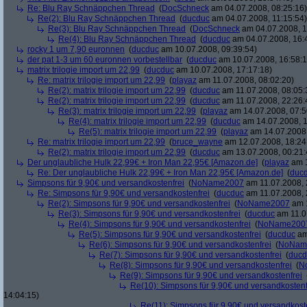
Re: Blu Ray Schnäppchen Thread
(
DocSchneck
am 04.07.2008, 08:25:16)
Re(2): Blu Ray Schnäppchen Thread
(
ducduc
am 04.07.2008, 11:15:54)
Re(3): Blu Ray Schnäppchen Thread
(
DocSchneck
am 04.07.2008, 1
Re(4): Blu Ray Schnäppchen Thread
(
ducduc
am 04.07.2008, 16:
rocky 1 um 7,90 euronnen
(
ducduc
am 10.07.2008, 09:39:54)
der pat 1-3 um 60 euronnen vorbestellbar
(
ducduc
am 10.07.2008, 16:58:1
matrix trilogie import um 22,99
(
ducduc
am 10.07.2008, 17:17:18)
Re: matrix trilogie import um 22,99
(
playaz
am 11.07.2008, 08:02:20)
Re(2): matrix trilogie import um 22,99
(
ducduc
am 11.07.2008, 08:05:
Re(2): matrix trilogie import um 22,99
(
ducduc
am 11.07.2008, 22:26:
Re(3): matrix trilogie import um 22,99
(
playaz
am 14.07.2008, 07:5
Re(4): matrix trilogie import um 22,99
(
ducduc
am 14.07.2008, 1
Re(5): matrix trilogie import um 22,99
(
playaz
am 14.07.2008,
Re: matrix trilogie import um 22,99
(
bruce_wayne
am 12.07.2008, 18:24
Re(2): matrix trilogie import um 22,99
(
ducduc
am 13.07.2008, 00:21:
Der unglaubliche Hulk 22,99€ + Iron Man 22,95€ [Amazon.de]
(
playaz
am 1
Re: Der unglaubliche Hulk 22,99€ + Iron Man 22,95€ [Amazon.de]
(
duc
Simpsons für 9,90€ und versandkostenfrei
(
NoName2007
am 11.07.2008, 
Re: Simpsons für 9,90€ und versandkostenfrei
(
ducduc
am 11.07.2008, 
Re(2): Simpsons für 9,90€ und versandkostenfrei
(
NoName2007
am 1
Re(3): Simpsons für 9,90€ und versandkostenfrei
(
ducduc
am 11.0
Re(4): Simpsons für 9,90€ und versandkostenfrei
(
NoName200
Re(5): Simpsons für 9,90€ und versandkostenfrei
(
ducduc
am
Re(6): Simpsons für 9,90€ und versandkostenfrei
(
NoNam
Re(7): Simpsons für 9,90€ und versandkostenfrei
(
ducd
Re(8): Simpsons für 9,90€ und versandkostenfrei
(
N
Re(9): Simpsons für 9,90€ und versandkostenfrei
Re(10): Simpsons für 9,90€ und versandkostenf
14:04:15)
Re(11): Simpsons für 9,90€ und versandkost