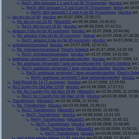
Re(2): stirb langsam 1,2 und 4 um 56,70 euronnen
(
ducduc
am 19.07.
Re(3): stirb langsam 1,2 und 4 um 56,70 euronnen
(
brösl
am 19.07
Re(4): stirb langsam 1,2 und 4 um 56,70 euronnen
(
ducduc
am 1
blu ray um 19,90
(
ducduc
am 20.07.2008, 21:05:17)
Re: blu ray um 19,90
(
Wizard51
am 05.08.2008, 23:45:42)
Re(2): blu ray um 19,90
(
ducduc
am 06.08.2008, 07:42:51)
amazon 3 blu ray für 45 euronnen
(
ducduc
am 23.07.2008, 20:44:09)
Re: amazon 3 blu ray für 45 euronnen
(
playaz
am 24.07.2008, 07:26:28
Re(2): amazon 3 blu ray für 45 euronnen
(
ducduc
am 24.07.2008, 11:
schnäppcheneinkauf
(
ducduc
am 24.07.2008, 12:41:52)
Re: schnäppcheneinkauf
(
Devil's Sidekick
am 31.07.2008, 14:26:19)
Re(2): schnäppcheneinkauf
(
ducduc
am 31.07.2008, 14:31:56)
axelmusic versendet 7 tage versandkostenfrei
(
ducduc
am 28.07.2008, 12:
Re: axelmusic versendet 7 tage versandkostenfrei
(
Devil's Sidekick
am 3
Re(2): axelmusic versendet 7 tage versandkostenfrei
(
ducduc
am 31.0
Re(3): axelmusic versendet 7 tage versandkostenfrei
(
Devil's Side
Re(4): axelmusic versendet 7 tage versandkostenfrei
(
ducduc
am
Total Recall für 14,77 euronnen
(
ducduc
am 31.07.2008, 12:25:55)
No Country For Old Man 19,99
(
ducduc
am 01.08.2008, 17:27:51)
Re: No Country For Old Man 19,99
(
Wizard51
am 02.08.2008, 11:15:06)
Re(2): No Country For Old Man 19,99
(
ducduc
am 03.08.2008, 15:38
Transformers
(
Wizard51
am 02.08.2008, 11:16:54)
Re: Transformers
(
ducduc
am 03.08.2008, 15:39:21)
Re(2): Transformers
(
Wizard51
am 03.08.2008, 15:39:56)
Re(3): Transformers
(
ducduc
am 03.08.2008, 15:41:33)
Re(4): Transformers
(
Wizard51
am 03.08.2008, 15:45:11)
Re(5): Transformers
(
ducduc
am 03.08.2008, 15:48:06)
Re(6): Transformers
(
Wizard51
am 03.08.2008, 15:50:31)
Re(7): Transformers
(
ducduc
am 03.08.2008, 15:52:44)
und schon wieder billiger 22,95
(
ducduc
am 05.08.2008, 12:30:43)