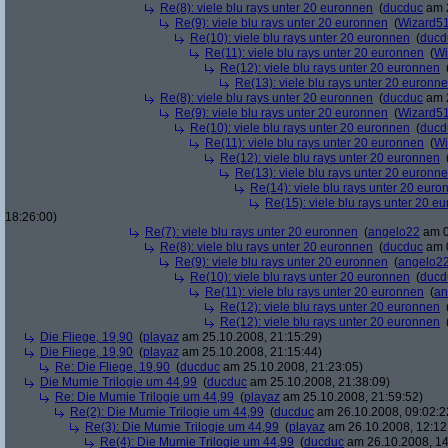
Re(8): viele blu rays unter 20 euronnen
(
ducduc
am 2
Re(9): viele blu rays unter 20 euronnen
(
Wizard5
Re(10): viele blu rays unter 20 euronnen
(
ducd
Re(11): viele blu rays unter 20 euronnen
(
Wi
Re(12): viele blu rays unter 20 euronnen
Re(13): viele blu rays unter 20 euronn
Re(8): viele blu rays unter 20 euronnen
(
ducduc
am 2
Re(9): viele blu rays unter 20 euronnen
(
Wizard5
Re(10): viele blu rays unter 20 euronnen
(
ducd
Re(11): viele blu rays unter 20 euronnen
(
Wi
Re(12): viele blu rays unter 20 euronnen
Re(13): viele blu rays unter 20 euronn
Re(14): viele blu rays unter 20 euro
Re(15): viele blu rays unter 20 e
18:26:00)
Re(7): viele blu rays unter 20 euronnen
(
angelo22
am 0
Re(8): viele blu rays unter 20 euronnen
(
ducduc
am 0
Re(9): viele blu rays unter 20 euronnen
(
angelo2
Re(10): viele blu rays unter 20 euronnen
(
ducd
Re(11): viele blu rays unter 20 euronnen
(
an
Re(12): viele blu rays unter 20 euronnen
Re(12): viele blu rays unter 20 euronnen
Die Fliege, 19,90
(
playaz
am 25.10.2008, 21:15:29)
Die Fliege, 19,90
(
playaz
am 25.10.2008, 21:15:44)
Re: Die Fliege, 19,90
(
ducduc
am 25.10.2008, 21:23:05)
Die Mumie Trilogie um 44,99
(
ducduc
am 25.10.2008, 21:38:09)
Re: Die Mumie Trilogie um 44,99
(
playaz
am 25.10.2008, 21:59:52)
Re(2): Die Mumie Trilogie um 44,99
(
ducduc
am 26.10.2008, 09:02:2
Re(3): Die Mumie Trilogie um 44,99
(
playaz
am 26.10.2008, 12:12
Re(4): Die Mumie Trilogie um 44,99
(
ducduc
am 26.10.2008, 14