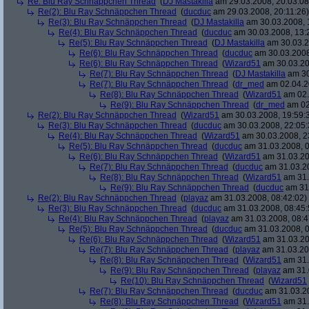
Re: Blu Ray Schnäppchen Thread
(
DJ Mastakilla
am 29.03.2008, 20:03:08
Re(2): Blu Ray Schnäppchen Thread
(
ducduc
am 29.03.2008, 20:11:26)
Re(3): Blu Ray Schnäppchen Thread
(
DJ Mastakilla
am 30.03.2008, 
Re(4): Blu Ray Schnäppchen Thread
(
ducduc
am 30.03.2008, 13:
Re(5): Blu Ray Schnäppchen Thread
(
DJ Mastakilla
am 30.03.2
Re(6): Blu Ray Schnäppchen Thread
(
ducduc
am 30.03.2008
Re(6): Blu Ray Schnäppchen Thread
(
Wizard51
am 30.03.20
Re(7): Blu Ray Schnäppchen Thread
(
DJ Mastakilla
am 30
Re(7): Blu Ray Schnäppchen Thread
(
dr_med
am 02.04.2
Re(8): Blu Ray Schnäppchen Thread
(
Wizard51
am 02.
Re(9): Blu Ray Schnäppchen Thread
(
dr_med
am 02
Re(2): Blu Ray Schnäppchen Thread
(
Wizard51
am 30.03.2008, 19:59:
Re(3): Blu Ray Schnäppchen Thread
(
ducduc
am 30.03.2008, 22:05:
Re(4): Blu Ray Schnäppchen Thread
(
Wizard51
am 30.03.2008, 2
Re(5): Blu Ray Schnäppchen Thread
(
ducduc
am 31.03.2008, 0
Re(6): Blu Ray Schnäppchen Thread
(
Wizard51
am 31.03.20
Re(7): Blu Ray Schnäppchen Thread
(
ducduc
am 31.03.20
Re(8): Blu Ray Schnäppchen Thread
(
Wizard51
am 31.
Re(9): Blu Ray Schnäppchen Thread
(
ducduc
am 31.
Re(2): Blu Ray Schnäppchen Thread
(
playaz
am 31.03.2008, 08:42:02)
Re(3): Blu Ray Schnäppchen Thread
(
ducduc
am 31.03.2008, 08:45:
Re(4): Blu Ray Schnäppchen Thread
(
playaz
am 31.03.2008, 08:4
Re(5): Blu Ray Schnäppchen Thread
(
ducduc
am 31.03.2008, 0
Re(6): Blu Ray Schnäppchen Thread
(
Wizard51
am 31.03.20
Re(7): Blu Ray Schnäppchen Thread
(
playaz
am 31.03.20
Re(8): Blu Ray Schnäppchen Thread
(
Wizard51
am 31.
Re(9): Blu Ray Schnäppchen Thread
(
playaz
am 31.
Re(10): Blu Ray Schnäppchen Thread
(
Wizard51
Re(7): Blu Ray Schnäppchen Thread
(
ducduc
am 31.03.20
Re(8): Blu Ray Schnäppchen Thread
(
Wizard51
am 31.