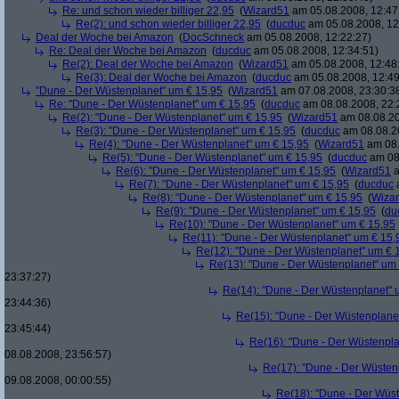
Re: und schon wieder billiger 22,95
(
Wizard51
am 05.08.2008, 12:47
Re(2): und schon wieder billiger 22,95
(
ducduc
am 05.08.2008, 12
Deal der Woche bei Amazon
(
DocSchneck
am 05.08.2008, 12:22:27)
Re: Deal der Woche bei Amazon
(
ducduc
am 05.08.2008, 12:34:51)
Re(2): Deal der Woche bei Amazon
(
Wizard51
am 05.08.2008, 12:48
Re(3): Deal der Woche bei Amazon
(
ducduc
am 05.08.2008, 12:49
"Dune - Der Wüstenplanet" um € 15,95
(
Wizard51
am 07.08.2008, 23:30:3
Re: "Dune - Der Wüstenplanet" um € 15,95
(
ducduc
am 08.08.2008, 22:
Re(2): "Dune - Der Wüstenplanet" um € 15,95
(
Wizard51
am 08.08.20
Re(3): "Dune - Der Wüstenplanet" um € 15,95
(
ducduc
am 08.08.20
Re(4): "Dune - Der Wüstenplanet" um € 15,95
(
Wizard51
am 08.
Re(5): "Dune - Der Wüstenplanet" um € 15,95
(
ducduc
am 08.
Re(6): "Dune - Der Wüstenplanet" um € 15,95
(
Wizard51
a
Re(7): "Dune - Der Wüstenplanet" um € 15,95
(
ducduc
a
Re(8): "Dune - Der Wüstenplanet" um € 15,95
(
Wiza
Re(9): "Dune - Der Wüstenplanet" um € 15,95
(
du
Re(10): "Dune - Der Wüstenplanet" um € 15,95
Re(11): "Dune - Der Wüstenplanet" um € 15,
Re(12): "Dune - Der Wüstenplanet" um € 
Re(13): "Dune - Der Wüstenplanet" um
23:37:27)
Re(14): "Dune - Der Wüstenplanet" 
23:44:36)
Re(15): "Dune - Der Wüstenplane
23:45:44)
Re(16): "Dune - Der Wüstenpla
08.08.2008, 23:56:57)
Re(17): "Dune - Der Wüsten
09.08.2008, 00:00:55)
Re(18): "Dune - Der Wüs