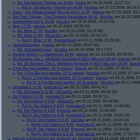
Re: Die Mumie Trilogie um 44,99
(
cermi
am 26.10.2008, 11:07:12)
Re(2): Die Mumie Trilogie um 44,99
(
ducduc
am 27.10.2008, 08:34:5
Dune - Der Wüstenplanet (Blu-ray Disc) 13,95
(
playaz
am 27.10.2008, 09:
Der Pate Trilogie - The Coppola Restoration 48,95
(
ducduc
am 29.10.2008,
vorbestellen um je 14,99
(
ducduc
am 29.10.2008, 19:42:19)
filme 17,95
(
playaz
am 30.10.2008, 08:35:30)
Re: filme 17,95
(
ducduc
am 30.10.2008, 09:16:46)
Re: filme 17,95
(
Wizard51
am 30.10.2008, 09:19:37)
Re(2): filme 17,95
(
hackenbush
am 03.11.2008, 23:29:36)
Vorbestellungen
(
playaz
am 30.10.2008, 09:07:50)
Re: Vorbestellungen
(
ducduc
am 30.10.2008, 09:17:37)
Zombie Night 1+2 (Steelbook) 14,99
(
playaz
am 31.10.2008, 08:59:04)
30 Stunden: Der 2. Weltkrieg komplett (4 BDs) [Blu-ray] 29,99
(
playaz
am 03
Re: 30 Stunden: Der 2. Weltkrieg komplett (4 BDs) [Blu-ray] 29,99
(
ducd
2 Fox Blu-rays kaufen, 20 % sparen
(
playaz
am 05.11.2008, 07:30:47)
Re: 2 Fox Blu-rays kaufen, 20 % sparen
(
ducduc
am 05.11.2008, 07:44:
Re(2): 2 Fox Blu-rays kaufen, 20 % sparen
(
playaz
am 05.11.2008, 07
Re(3): 2 Fox Blu-rays kaufen, 20 % sparen
(
ducduc
am 05.11.2008,
Departed € 11,90
(
monster23
am 05.11.2008, 09:41:42)
Re: Departed € 11,90
(
Wizard51
am 05.11.2008, 09:48:28)
Der Patrion € 9,95
(
monster23
am 05.11.2008, 09:42:51)
Re: Der Patrion € 9,95
(
Wizard51
am 05.11.2008, 09:48:08)
Re(2): Der Patrion € 9,95
(
monster23
am 05.11.2008, 14:49:34)
Re: Der Patrion € 9,95
(
Pomm1
am 05.11.2008, 15:09:49)
Re(2): Der Patrion € 9,95
(
monster23
am 05.11.2008, 18:02:24)
Re(3): Der Patrion € 9,95
(
ducduc
am 05.11.2008, 19:28:14)
Re(4): Der Patrion € 9,95
(
monster23
am 05.11.2008, 20:18:57)
Re(3): Der Patrion € 9,95
(
Pomm1
am 06.11.2008, 13:30:59)
Re(4): Der Patrion € 9,95
(
monster23
am 06.11.2008, 17:05:59)
mal ein schnäppchen der anderen art
(
ducduc
am 06.11.2008, 08:54:25)