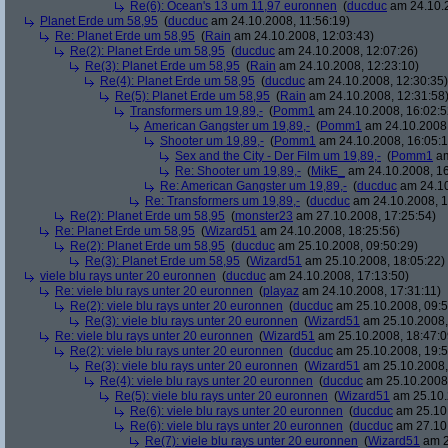
Re(6): Ocean's 13 um 11,97 euronnen
(
ducduc
am 24.10.2
Planet Erde um 58,95
(
ducduc
am 24.10.2008, 11:56:19)
Re: Planet Erde um 58,95
(
Rain
am 24.10.2008, 12:03:43)
Re(2): Planet Erde um 58,95
(
ducduc
am 24.10.2008, 12:07:26)
Re(3): Planet Erde um 58,95
(
Rain
am 24.10.2008, 12:23:10)
Re(4): Planet Erde um 58,95
(
ducduc
am 24.10.2008, 12:30:35)
Re(5): Planet Erde um 58,95
(
Rain
am 24.10.2008, 12:31:58
Transformers um 19,89,-
(
Pomm1
am 24.10.2008, 16:02:5
American Gangster um 19,89,-
(
Pomm1
am 24.10.2008,
Shooter um 19,89,-
(
Pomm1
am 24.10.2008, 16:05:1
Sex and the City - Der Film um 19,89,-
(
Pomm1
am
Re: Shooter um 19,89,-
(
MikE_
am 24.10.2008, 16
Re: American Gangster um 19,89,-
(
ducduc
am 24.10
Re: Transformers um 19,89,-
(
ducduc
am 24.10.2008, 1
Re(2): Planet Erde um 58,95
(
monster23
am 27.10.2008, 17:25:54)
Re: Planet Erde um 58,95
(
Wizard51
am 24.10.2008, 18:25:56)
Re(2): Planet Erde um 58,95
(
ducduc
am 25.10.2008, 09:50:29)
Re(3): Planet Erde um 58,95
(
Wizard51
am 25.10.2008, 18:05:22)
viele blu rays unter 20 euronnen
(
ducduc
am 24.10.2008, 17:13:50)
Re: viele blu rays unter 20 euronnen
(
playaz
am 24.10.2008, 17:31:11)
Re(2): viele blu rays unter 20 euronnen
(
ducduc
am 25.10.2008, 09:5
Re(3): viele blu rays unter 20 euronnen
(
Wizard51
am 25.10.2008,
Re: viele blu rays unter 20 euronnen
(
Wizard51
am 25.10.2008, 18:47:0
Re(2): viele blu rays unter 20 euronnen
(
ducduc
am 25.10.2008, 19:5
Re(3): viele blu rays unter 20 euronnen
(
Wizard51
am 25.10.2008,
Re(4): viele blu rays unter 20 euronnen
(
ducduc
am 25.10.2008,
Re(5): viele blu rays unter 20 euronnen
(
Wizard51
am 25.10.
Re(6): viele blu rays unter 20 euronnen
(
ducduc
am 25.10.
Re(6): viele blu rays unter 20 euronnen
(
ducduc
am 27.10.
Re(7): viele blu rays unter 20 euronnen
(
Wizard51
am 2