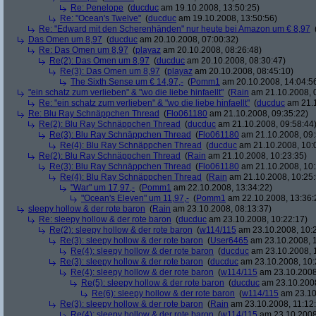
Re: Penelope
(
ducduc
am 19.10.2008, 13:50:25)
Re: "Ocean's Twelve"
(
ducduc
am 19.10.2008, 13:50:56)
Re: "Edward mit den Scherenhänden" nur heute bei Amazon um € 8,97
Das Omen um 8,97
(
ducduc
am 20.10.2008, 07:00:32)
Re: Das Omen um 8,97
(
playaz
am 20.10.2008, 08:26:48)
Re(2): Das Omen um 8,97
(
ducduc
am 20.10.2008, 08:30:47)
Re(3): Das Omen um 8,97
(
playaz
am 20.10.2008, 08:45:10)
The Sixth Sense um € 14,97,-
(
Pomm1
am 20.10.2008, 14:04:5
"ein schatz zum verlieben" & "wo die liebe hinfaellt"
(
Rain
am 21.10.2008, 
Re: "ein schatz zum verlieben" & "wo die liebe hinfaellt"
(
ducduc
am 21.1
Re: Blu Ray Schnäppchen Thread
(
Flo061180
am 21.10.2008, 09:35:22)
Re(2): Blu Ray Schnäppchen Thread
(
ducduc
am 21.10.2008, 09:58:44
Re(3): Blu Ray Schnäppchen Thread
(
Flo061180
am 21.10.2008, 09:
Re(4): Blu Ray Schnäppchen Thread
(
ducduc
am 21.10.2008, 10:
Re(2): Blu Ray Schnäppchen Thread
(
Rain
am 21.10.2008, 10:23:35)
Re(3): Blu Ray Schnäppchen Thread
(
Flo061180
am 21.10.2008, 10:
Re(4): Blu Ray Schnäppchen Thread
(
Rain
am 21.10.2008, 10:25:
"War" um 17,97,-
(
Pomm1
am 22.10.2008, 13:34:22)
"Ocean's Eleven" um 11,97,-
(
Pomm1
am 22.10.2008, 13:36:
sleepy hollow & der rote baron
(
Rain
am 23.10.2008, 08:13:37)
Re: sleepy hollow & der rote baron
(
ducduc
am 23.10.2008, 10:22:17)
Re(2): sleepy hollow & der rote baron
(
w114/115
am 23.10.2008, 10:
Re(3): sleepy hollow & der rote baron
(
User6465
am 23.10.2008, 1
Re(4): sleepy hollow & der rote baron
(
ducduc
am 23.10.2008, 
Re(3): sleepy hollow & der rote baron
(
ducduc
am 23.10.2008, 10:
Re(4): sleepy hollow & der rote baron
(
w114/115
am 23.10.2008
Re(5): sleepy hollow & der rote baron
(
ducduc
am 23.10.2008
Re(6): sleepy hollow & der rote baron
(
w114/115
am 23.10
Re(3): sleepy hollow & der rote baron
(
Rain
am 23.10.2008, 11:12
Re(4): sleepy hollow & der rote baron
(
w114/115
am 23.10.2008,