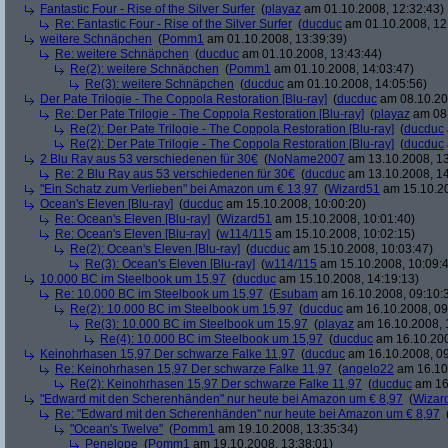
Fantastic Four - Rise of the Silver Surfer
(
playaz
am 01.10.2008, 12:32:43)
Re: Fantastic Four - Rise of the Silver Surfer
(
ducduc
am 01.10.2008, 12
weitere Schnäpchen
(
Pomm1
am 01.10.2008, 13:39:39)
Re: weitere Schnäpchen
(
ducduc
am 01.10.2008, 13:43:44)
Re(2): weitere Schnäpchen
(
Pomm1
am 01.10.2008, 14:03:47)
Re(3): weitere Schnäpchen
(
ducduc
am 01.10.2008, 14:05:56)
Der Pate Trilogie - The Coppola Restoration [Blu-ray]
(
ducduc
am 08.10.20
Re: Der Pate Trilogie - The Coppola Restoration [Blu-ray]
(
playaz
am 08.
Re(2): Der Pate Trilogie - The Coppola Restoration [Blu-ray]
(
ducduc
Re(2): Der Pate Trilogie - The Coppola Restoration [Blu-ray]
(
ducduc
2 Blu Ray aus 53 verschiedenen für 30€
(
NoName2007
am 13.10.2008, 13
Re: 2 Blu Ray aus 53 verschiedenen für 30€
(
ducduc
am 13.10.2008, 14
"Ein Schatz zum Verlieben" bei Amazon um € 13,97
(
Wizard51
am 15.10.20
Ocean's Eleven [Blu-ray]
(
ducduc
am 15.10.2008, 10:00:20)
Re: Ocean's Eleven [Blu-ray]
(
Wizard51
am 15.10.2008, 10:01:40)
Re: Ocean's Eleven [Blu-ray]
(
w114/115
am 15.10.2008, 10:02:15)
Re(2): Ocean's Eleven [Blu-ray]
(
ducduc
am 15.10.2008, 10:03:47)
Re(3): Ocean's Eleven [Blu-ray]
(
w114/115
am 15.10.2008, 10:09:
10.000 BC im Steelbook um 15,97
(
ducduc
am 15.10.2008, 14:19:13)
Re: 10.000 BC im Steelbook um 15,97
(
Esubam
am 16.10.2008, 09:10:
Re(2): 10.000 BC im Steelbook um 15,97
(
ducduc
am 16.10.2008, 09
Re(3): 10.000 BC im Steelbook um 15,97
(
playaz
am 16.10.2008, 
Re(4): 10.000 BC im Steelbook um 15,97
(
ducduc
am 16.10.200
Keinohrhasen 15,97 Der schwarze Falke 11,97
(
ducduc
am 16.10.2008, 09
Re: Keinohrhasen 15,97 Der schwarze Falke 11,97
(
angelo22
am 16.10.
Re(2): Keinohrhasen 15,97 Der schwarze Falke 11,97
(
ducduc
am 16.
"Edward mit den Scherenhänden" nur heute bei Amazon um € 8,97
(
Wizar
Re: "Edward mit den Scherenhänden" nur heute bei Amazon um € 8,97
"Ocean's Twelve"
(
Pomm1
am 19.10.2008, 13:35:34)
Penelope
(
Pomm1
am 19.10.2008, 13:38:01)