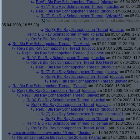
Re(6): Blu Ray Schnäppchen Thread
(
playaz
am 05.04.2008,
Re(7): Blu Ray Schnäppchen Thread
(
ducduc
am 05.04.20
Re(6): Blu Ray Schnäppchen Thread
(
ducduc
am 05.04.2008
Re(7): Blu Ray Schnäppchen Thread
(
Wizard51
am 05.04.
Vom Autor zurückgezogen oder Autor hat seine Registrie
05.04.2008, 18:55:38)
Re(8): Blu Ray Schnäppchen Thread
(
ducduc
am 05.04
Re(4): Blu Ray Schnäppchen Thread
(
playaz
am 05.04.2008, 17:2
Re(5): Blu Ray Schnäppchen Thread
(
ducduc
am 05.04.2008, 1
Re: Blu Ray Schnäppchen Thread
(
Da Horstl
am 07.04.2008, 11:25:23)
Re(2): Blu Ray Schnäppchen Thread
(
ducduc
am 07.04.2008, 11:26:45)
Re(3): Blu Ray Schnäppchen Thread
(
Da Horstl
am 07.04.2008, 11:3
Re(4): Blu Ray Schnäppchen Thread
(
ducduc
am 07.04.2008, 11:
Re(5): Blu Ray Schnäppchen Thread
(
Da Horstl
am 07.04.2008,
Re(6): Blu Ray Schnäppchen Thread
(
ducduc
am 07.04.2008
Re(7): Blu Ray Schnäppchen Thread
(
playaz
am 07.04.200
Re(8): Blu Ray Schnäppchen Thread
(
ducduc
am 07.04
Re(9): Blu Ray Schnäppchen Thread
(
playaz
am 07.
Re: Blu Ray Schnäppchen Thread
(
Pomm1
am 10.04.2008, 16:08:09)
Re(2): Blu Ray Schnäppchen Thread
(
ducduc
am 10.04.2008, 18:27:39
Re(3): Blu Ray Schnäppchen Thread
(
playaz
am 10.04.2008, 18:44:
Re(4): Blu Ray Schnäppchen Thread
(
ducduc
am 10.04.2008, 18:
Re(5): Blu Ray Schnäppchen Thread
(
playaz
am 10.04.2008, 1
Re(6): Blu Ray Schnäppchen Thread
(
ducduc
am 10.04.2008
Re(7): Blu Ray Schnäppchen Thread
(
charras81
am 15.04
Re(8): Blu Ray Schnäppchen Thread
(
ducduc
am 15.04
Re(4): Blu Ray Schnäppchen Thread
(
piiceman
am 10.04.2008, 20
Re(5): Blu Ray Schnäppchen Thread
(
MikE_
am 19.04.2008, 12
amazon aktion blu rays unter 20 euro
(
ducduc
am 14.04.2008, 10:27:25)
Re: amazon aktion blu rays unter 20 euro
(
Marax
am 14.04.2008, 10:33