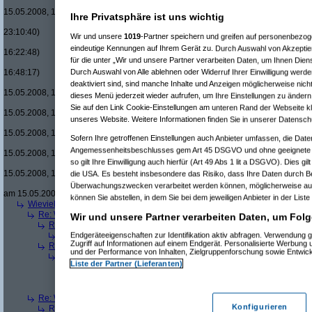
Re(22): Men in
15.05.2008, 18:08:08)
Ihre Privatsphäre ist uns wichtig
Re(15): Men in Black um £12.33 v
23:10:40)
Wir und unsere
1019
-Partner speichern und greifen auf personenbezo
Re(16): Men in Black um £12.33
eindeutige Kennungen auf Ihrem Gerät zu. Durch Auswahl von Akzeptier
16:22:48)
für die unter „Wir und unsere Partner verarbeiten Daten, um Ihnen Dien
Re(17): Men in Black um £12
Durch Auswahl von Alle ablehnen oder Widerruf Ihrer Einwilligung werde
16:48:17)
Re(18): Men in Black um 
deaktiviert sind, sind manche Inhalte und Anzeigen möglicherweise nicht
15.05.2008, 17:37:21)
dieses Menü jederzeit wieder aufrufen, um Ihre Einstellungen zu ändern 
Re(19): Men in Black u
Sie auf den Link Cookie-Einstellungen am unteren Rand der Webseite kli
15.05.2008, 17:43:00)
unseres Website. Weitere Informationen finden Sie in unserer Datensch
Re(20): Men in Blac
15.05.2008, 17:46:13)
Sofern Ihre getroffenen Einstellungen auch Anbieter umfassen, die Daten
Re(21): Men in B
Angemessenheitsbeschlusses gem Art 45 DSGVO und ohne geeignete G
15.05.2008, 17:49:46)
so gilt Ihre Einwilligung auch hierfür (Art 49 Abs 1 lit a DSGVO). Dies gi
Re(22): Men in
15.05.2008, 18:07:18)
die USA. Es besteht insbesondere das Risiko, dass Ihre Daten durch B
Re(23): Men
Überwachungszwecken verarbeitet werden können, möglicherweise auc
am 15.05.2008, 18:13:17)
können Sie abstellen, in dem Sie bei dem jeweiligen Anbieter in der Liste
Wieviele blus/hd-dvds habt ihr schon?
(
brösl
am 15.05.2008, 18:06:08)
Re: Wieviele blus/hd-dvds habt ihr schon?
(
ducduc
am 15.05.2008, 18:0
Wir und unsere Partner verarbeiten Daten, um Folg
Re(2): Wieviele blus/hd-dvds habt ihr schon?
(
brösl
am 15.05.2008, 1
Endgeräteeigenschaften zur Identifikation aktiv abfragen. Verwendung 
Re(3): Wieviele blus/hd-dvds habt ihr schon?
(
ducduc
am 15.05.20
Zugriff auf Informationen auf einem Endgerät. Personalisierte Werbung
Re(2): Wieviele blus/hd-dvds habt ihr schon?
(
hackenbush
am 15.05.
und der Performance von Inhalten, Zielgruppenforschung sowie Entwic
Re(3): Wieviele blus/hd-dvds habt ihr schon?
(
ducduc
am 16.05.20
Liste der Partner (Lieferanten)
Re(4): Wieviele blus/hd-dvds habt ihr schon?
(
hackenbush
am 1
Re(5): Wieviele blus/hd-dvds habt ihr schon?
(
ducduc
am 16.
Re(6): Wieviele blus/hd-dvds habt ihr schon?
(
hackenbus
Re: Wieviele blus/hd-dvds habt ihr schon?
(
"without"
am 15.05.2008, 18
Konfigurieren
Re(2): Wieviele blus/hd-dvds habt ihr schon?
(
ducduc
am 15.05.2008,