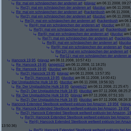
Re: mal ein schnäppchen der anderen art
(
playaz
am 06.11.2008, 09:27
Re(2): mal ein schnäppchen der anderen art
(
ducduc
am 06.11.2008,
Re: mal ein schnäppchen der anderen art
(
hackenbush
am 06.11.2008, 
Re(2): mal ein schnäppchen der anderen art
(
ducduc
am 06.11.2008,
Re(3): mal ein schnäppchen der anderen art
(
hackenbush
am 06.1
Re(4): mal ein schnäppchen der anderen art
(
ducduc
am 07.11.
Re(5): mal ein schnäppchen der anderen art
(
hackenbush
am
Re(6): mal ein schnäppchen der anderen art
(
ducduc
am 0
Re(7): mal ein schnäppchen der anderen art
(
hackenb
Re(8): mal ein schnäppchen der anderen art
(
ducdu
Re(9): mal ein schnäppchen der anderen art
(
hac
Re(10): mal ein schnäppchen der anderen art
(
Re(11): mal ein schnäppchen der anderen ar
Hancock 19,95
(
playaz
am 06.11.2008, 10:57:41)
Re: Hancock 19,95
(
angelo22
am 06.11.2008, 11:18:25)
Re: Hancock 19,95
(
ducduc
am 06.11.2008, 13:45:20)
Re(2): Hancock 19,95
(
playaz
am 06.11.2008, 13:57:35)
Re(3): Hancock 19,95
(
ducduc
am 06.11.2008, 14:00:41)
Der Unglaubliche Hulk 18,95
(
ducduc
am 06.11.2008, 19:56:32)
Re: Der Unglaubliche Hulk 18,95
(
angelo22
am 06.11.2008, 21:25:47)
Re(2): Der Unglaubliche Hulk 18,95
(
ducduc
am 07.11.2008, 08:25:2
Re: Der Unglaubliche Hulk 18,95
(
playaz
am 07.11.2008, 07:51:10)
Re(2): Der Unglaubliche Hulk 18,95
(
ducduc
am 07.11.2008, 08:26:3
Hancock Extended Steelbook weltweit exklusiv bei Amazon, 19,95€
(
playa
Re: Hancock Extended Steelbook weltweit exklusiv bei Amazon, 19,95€
Re(2): Hancock Extended Steelbook weltweit exklusiv bei Amazon, 1
Re(3): Hancock Extended Steelbook weltweit exklusiv bei Amazon,
Re(4): Hancock Extended Steelbook weltweit exklusiv bei Amaz
13:50:36)
Re(5): Hancock Extended Steelbook weltweit exklusiv bei A