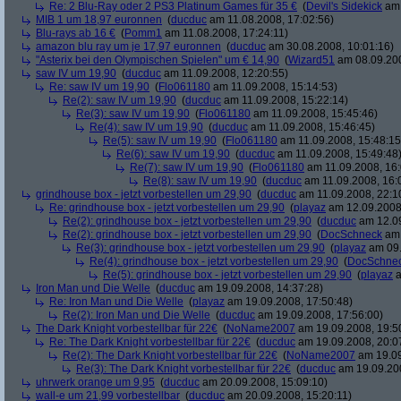
Re: 2 Blu-Ray oder 2 PS3 Platinum Games für 35 €
(
Devil's Sidekick
am 
MIB 1 um 18,97 euronnen
(
ducduc
am 11.08.2008, 17:02:56)
Blu-rays ab 16 €
(
Pomm1
am 11.08.2008, 17:24:11)
amazon blu ray um je 17,97 euronnen
(
ducduc
am 30.08.2008, 10:01:16)
"Asterix bei den Olympischen Spielen" um € 14,90
(
Wizard51
am 08.09.200
saw IV um 19,90
(
ducduc
am 11.09.2008, 12:20:55)
Re: saw IV um 19,90
(
Flo061180
am 11.09.2008, 15:14:53)
Re(2): saw IV um 19,90
(
ducduc
am 11.09.2008, 15:22:14)
Re(3): saw IV um 19,90
(
Flo061180
am 11.09.2008, 15:45:46)
Re(4): saw IV um 19,90
(
ducduc
am 11.09.2008, 15:46:45)
Re(5): saw IV um 19,90
(
Flo061180
am 11.09.2008, 15:48:15
Re(6): saw IV um 19,90
(
ducduc
am 11.09.2008, 15:49:48
Re(7): saw IV um 19,90
(
Flo061180
am 11.09.2008, 16:
Re(8): saw IV um 19,90
(
ducduc
am 11.09.2008, 16:
grindhouse box - jetzt vorbestellen um 29,90
(
ducduc
am 11.09.2008, 22:1
Re: grindhouse box - jetzt vorbestellen um 29,90
(
playaz
am 12.09.2008,
Re(2): grindhouse box - jetzt vorbestellen um 29,90
(
ducduc
am 12.09
Re(2): grindhouse box - jetzt vorbestellen um 29,90
(
DocSchneck
am 
Re(3): grindhouse box - jetzt vorbestellen um 29,90
(
playaz
am 09.
Re(4): grindhouse box - jetzt vorbestellen um 29,90
(
DocSchne
Re(5): grindhouse box - jetzt vorbestellen um 29,90
(
playaz
a
Iron Man und Die Welle
(
ducduc
am 19.09.2008, 14:37:28)
Re: Iron Man und Die Welle
(
playaz
am 19.09.2008, 17:50:48)
Re(2): Iron Man und Die Welle
(
ducduc
am 19.09.2008, 17:56:00)
The Dark Knight vorbestellbar für 22€
(
NoName2007
am 19.09.2008, 19:5
Re: The Dark Knight vorbestellbar für 22€
(
ducduc
am 19.09.2008, 20:0
Re(2): The Dark Knight vorbestellbar für 22€
(
NoName2007
am 19.09
Re(3): The Dark Knight vorbestellbar für 22€
(
ducduc
am 19.09.200
uhrwerk orange um 9,95
(
ducduc
am 20.09.2008, 15:09:10)
wall-e um 21,99 vorbestellbar
(
ducduc
am 20.09.2008, 15:20:11)