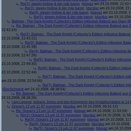
Re(2): sleepy hollow & der rote baron
(
playaz
am 23.10.2008, 22:42:
Re(3): sleepy hollow & der rote baron
(
ducduc
am 23.10.2008, 22:
Re(4): sleepy hollow & der rote baron
(
playaz
am 23.10.2008, 2
Re(5): sleepy hollow & der rote baron
(
ducduc
am 23.10.2008
Batman - The Dark Knight (Collector's Edition inklusive Batpod aus Glas) [B
Re: Batman - The Dark Knight (Collector's Edition inklusive Batpod aus G
22:42:24)
Re(2): Batman - The Dark Knight (Collector's Edition inklusive Batpod 
23.10.2008, 22:43:21)
Re(3): Batman - The Dark Knight (Collector's Edition inklusive Batp
23.10.2008, 22:45:39)
Re(4): Batman - The Dark Knight (Collector's Edition inklusive B
23.10.2008, 22:47:26)
Re(5): Batman - The Dark Knight (Collector's Edition inklusive
23.10.2008, 22:49:30)
Re(6): Batman - The Dark Knight (Collector's Edition inklus
23.10.2008, 22:52:44)
Re(7): Batman - The Dark Knight (Collector's Edition ink
am 23.10.2008, 22:54:06)
Re(7): Batman - The Dark Knight (Collector's Edition ink
(
DocSchneck
am 24.10.2008, 08:38:54)
Re: Batman - The Dark Knight (Collector's Edition inklusive Batpod aus G
24.10.2008, 08:38:26)
I am Legend, Indiana Jones und das Königreich des Kristallschädels je 14,
Ocean's 13 um 11,97 euronnen
(
ducduc
am 24.10.2008, 09:31:12)
Re: Ocean's 13 um 11,97 euronnen
(
playaz
am 24.10.2008, 11:53:24)
Re(2): Ocean's 13 um 11,97 euronnen
(
ducduc
am 24.10.2008, 11:56
Re(3): Ocean's 13 um 11,97 euronnen
(
playaz
am 24.10.2008, 11:
Re(4): Ocean's 13 um 11,97 euronnen
(
ducduc
am 24.10.2008, 
Re(5): Ocean's 13 um 11,97 euronnen
(
playaz
am 24.10.2008