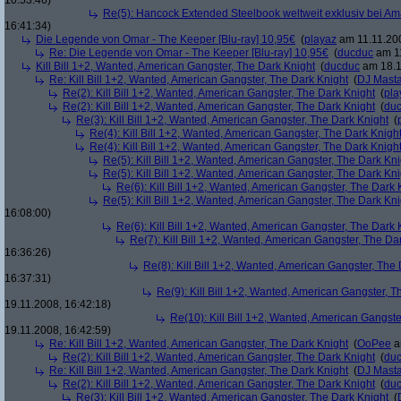
10:53:46)
Re(5): Hancock Extended Steelbook weltweit exklusiv bei A
16:41:34)
Die Legende von Omar - The Keeper [Blu-ray] 10,95€
(
playaz
am 11.11.200
Re: Die Legende von Omar - The Keeper [Blu-ray] 10,95€
(
ducduc
am 11
Kill Bill 1+2, Wanted, American Gangster, The Dark Knight
(
ducduc
am 18.1
Re: Kill Bill 1+2, Wanted, American Gangster, The Dark Knight
(
DJ Masta
Re(2): Kill Bill 1+2, Wanted, American Gangster, The Dark Knight
(
pla
Re(2): Kill Bill 1+2, Wanted, American Gangster, The Dark Knight
(
du
Re(3): Kill Bill 1+2, Wanted, American Gangster, The Dark Knight
(
Re(4): Kill Bill 1+2, Wanted, American Gangster, The Dark Knigh
Re(4): Kill Bill 1+2, Wanted, American Gangster, The Dark Knigh
Re(5): Kill Bill 1+2, Wanted, American Gangster, The Dark Kni
Re(5): Kill Bill 1+2, Wanted, American Gangster, The Dark Kni
Re(6): Kill Bill 1+2, Wanted, American Gangster, The Dark 
Re(5): Kill Bill 1+2, Wanted, American Gangster, The Dark Kni
16:08:00)
Re(6): Kill Bill 1+2, Wanted, American Gangster, The Dark 
Re(7): Kill Bill 1+2, Wanted, American Gangster, The Da
16:36:26)
Re(8): Kill Bill 1+2, Wanted, American Gangster, The
16:37:31)
Re(9): Kill Bill 1+2, Wanted, American Gangster, T
19.11.2008, 16:42:18)
Re(10): Kill Bill 1+2, Wanted, American Gangste
19.11.2008, 16:42:59)
Re: Kill Bill 1+2, Wanted, American Gangster, The Dark Knight
(
OoPee
a
Re(2): Kill Bill 1+2, Wanted, American Gangster, The Dark Knight
(
du
Re: Kill Bill 1+2, Wanted, American Gangster, The Dark Knight
(
DJ Masta
Re(2): Kill Bill 1+2, Wanted, American Gangster, The Dark Knight
(
du
Re(3): Kill Bill 1+2, Wanted, American Gangster, The Dark Knight
(