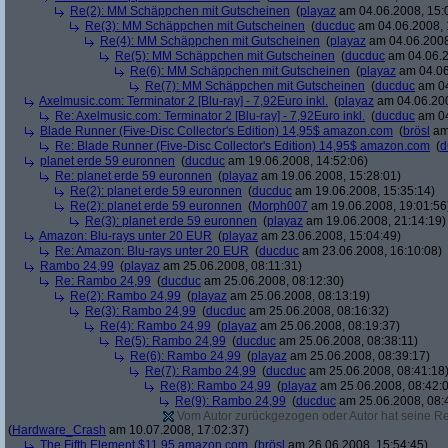
Re(2): MM Schäppchen mit Gutscheinen
(
playaz
am 04.06.2008, 15:
Re(3): MM Schäppchen mit Gutscheinen
(
ducduc
am 04.06.2008, 
Re(4): MM Schäppchen mit Gutscheinen
(
playaz
am 04.06.2008
Re(5): MM Schäppchen mit Gutscheinen
(
ducduc
am 04.06.2
Re(6): MM Schäppchen mit Gutscheinen
(
playaz
am 04.06
Re(7): MM Schäppchen mit Gutscheinen
(
ducduc
am 04
Axelmusic.com: Terminator 2 [Blu-ray] - 7,92Euro inkl.
(
playaz
am 04.06.200
Re: Axelmusic.com: Terminator 2 [Blu-ray] - 7,92Euro inkl.
(
ducduc
am 04
Blade Runner (Five-Disc Collector's Edition) 14,95$ amazon.com
(
brösl
am 
Re: Blade Runner (Five-Disc Collector's Edition) 14,95$ amazon.com
(
d
planet erde 59 euronnen
(
ducduc
am 19.06.2008, 14:52:06)
Re: planet erde 59 euronnen
(
playaz
am 19.06.2008, 15:28:01)
Re(2): planet erde 59 euronnen
(
ducduc
am 19.06.2008, 15:35:14)
Re(2): planet erde 59 euronnen
(
Morph007
am 19.06.2008, 19:01:56
Re(3): planet erde 59 euronnen
(
playaz
am 19.06.2008, 21:14:19)
Amazon: Blu-rays unter 20 EUR
(
playaz
am 23.06.2008, 15:04:49)
Re: Amazon: Blu-rays unter 20 EUR
(
ducduc
am 23.06.2008, 16:10:08)
Rambo 24,99
(
playaz
am 25.06.2008, 08:11:31)
Re: Rambo 24,99
(
ducduc
am 25.06.2008, 08:12:30)
Re(2): Rambo 24,99
(
playaz
am 25.06.2008, 08:13:19)
Re(3): Rambo 24,99
(
ducduc
am 25.06.2008, 08:16:32)
Re(4): Rambo 24,99
(
playaz
am 25.06.2008, 08:19:37)
Re(5): Rambo 24,99
(
ducduc
am 25.06.2008, 08:38:11)
Re(6): Rambo 24,99
(
playaz
am 25.06.2008, 08:39:17)
Re(7): Rambo 24,99
(
ducduc
am 25.06.2008, 08:41:18
Re(8): Rambo 24,99
(
playaz
am 25.06.2008, 08:42:
Re(9): Rambo 24,99
(
ducduc
am 25.06.2008, 08:
Vom Autor zurückgezogen oder Autor hat seine Regi
(
Hardware_Crash
am 10.07.2008, 17:02:37)
The Fifth Element $11.95 amazon.com
(
brösl
am 26.06.2008, 15:54:45)