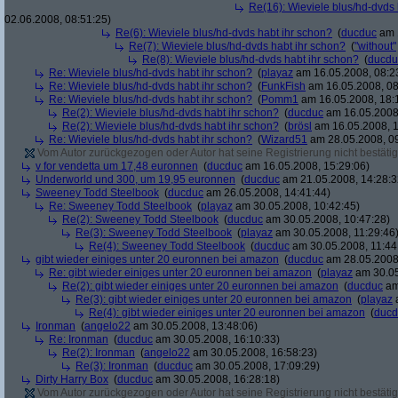
Re(16): Wieviele blus/hd-dvds 
02.06.2008, 08:51:25)
Re(6): Wieviele blus/hd-dvds habt ihr schon?
(
ducduc
am 1
Re(7): Wieviele blus/hd-dvds habt ihr schon?
(
"without"
Re(8): Wieviele blus/hd-dvds habt ihr schon?
(
ducdu
Re: Wieviele blus/hd-dvds habt ihr schon?
(
playaz
am 16.05.2008, 08:2
Re: Wieviele blus/hd-dvds habt ihr schon?
(
FunkFish
am 16.05.2008, 08
Re: Wieviele blus/hd-dvds habt ihr schon?
(
Pomm1
am 16.05.2008, 18:
Re(2): Wieviele blus/hd-dvds habt ihr schon?
(
ducduc
am 16.05.2008,
Re(2): Wieviele blus/hd-dvds habt ihr schon?
(
brösl
am 16.05.2008, 1
Re: Wieviele blus/hd-dvds habt ihr schon?
(
Wizard51
am 28.05.2008, 09
Vom Autor zurückgezogen oder Autor hat seine Registrierung nicht bestätig
v for vendetta um 17,48 euronnen
(
ducduc
am 16.05.2008, 15:29:06)
Underworld und 300, um 19,95 euronnen
(
ducduc
am 21.05.2008, 14:28:3
Sweeney Todd Steelbook
(
ducduc
am 26.05.2008, 14:41:44)
Re: Sweeney Todd Steelbook
(
playaz
am 30.05.2008, 10:42:45)
Re(2): Sweeney Todd Steelbook
(
ducduc
am 30.05.2008, 10:47:28)
Re(3): Sweeney Todd Steelbook
(
playaz
am 30.05.2008, 11:29:46
Re(4): Sweeney Todd Steelbook
(
ducduc
am 30.05.2008, 11:44
gibt wieder einiges unter 20 euronnen bei amazon
(
ducduc
am 28.05.2008,
Re: gibt wieder einiges unter 20 euronnen bei amazon
(
playaz
am 30.05
Re(2): gibt wieder einiges unter 20 euronnen bei amazon
(
ducduc
am
Re(3): gibt wieder einiges unter 20 euronnen bei amazon
(
playaz
a
Re(4): gibt wieder einiges unter 20 euronnen bei amazon
(
ducd
Ironman
(
angelo22
am 30.05.2008, 13:48:06)
Re: Ironman
(
ducduc
am 30.05.2008, 16:10:33)
Re(2): Ironman
(
angelo22
am 30.05.2008, 16:58:23)
Re(3): Ironman
(
ducduc
am 30.05.2008, 17:09:29)
Dirty Harry Box
(
ducduc
am 30.05.2008, 16:28:18)
Vom Autor zurückgezogen oder Autor hat seine Registrierung nicht bestätig