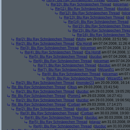
Re(9): Blu Ray Schnäppchen Thread
(
ducduc
am 30.
Re(10): Blu Ray Schnäppchen Thread
(
piiceman
Re(11): Blu Ray Schnäppchen Thread
(
ducduc
Re(12): Blu Ray Schnäppchen Thread
(
piic
Re(13): Blu Ray Schnäppchen Thread
(
d
Re(14): Blu Ray Schnäppchen Thread
Re(15): Blu Ray Schnäppchen Thre
Re(15): Blu Ray Schnäppchen Thre
Re(16): Blu Ray Schnäppchen T
Re(2): Blu Ray Schnäppchen Thread
(
Mohy
am 29.03.2008, 22:51:56)
Re(2): Blu Ray Schnäppchen Thread
(
Da Horstl
am 07.04.2008, 11:26:4
Re(3): Blu Ray Schnäppchen Thread
(
piiceman
am 07.04.2008, 12:1
Re(4): Blu Ray Schnäppchen Thread
(
Da Horstl
am 07.04.2008, 1
Re(5): Blu Ray Schnäppchen Thread
(
ducduc
am 07.04.2008, 1
Re(6): Blu Ray Schnäppchen Thread
(
piiceman
am 07.04.200
Re(7): Blu Ray Schnäppchen Thread
(
ducduc
am 07.04.20
Re(7): Blu Ray Schnäppchen Thread
(
Wizard51
am 07.04.
Re(8): Blu Ray Schnäppchen Thread
(
piiceman
am 07.0
Re(9): Blu Ray Schnäppchen Thread
(
Wizard51
am 0
Re(2): Blu Ray Schnäppchen Thread
(
monster23
am 20.09.2008, 16:14
Re: Blu Ray Schnäppchen Thread
(
Qbus
am 29.03.2008, 15:41:54)
Re(2): Blu Ray Schnäppchen Thread
(
ducduc
am 29.03.2008, 19:05:28
Re: Blu Ray Schnäppchen Thread
(
Pomm1
am 29.03.2008, 16:27:41)
Re(2): Blu Ray Schnäppchen Thread
(
ducduc
am 29.03.2008, 19:06:56
Re: Blu Ray Schnäppchen Thread
(
Corban
am 29.03.2008, 17:14:27)
Re(2): Blu Ray Schnäppchen Thread
(
ducduc
am 29.03.2008, 19:06:11)
Re(3): Blu Ray Schnäppchen Thread
(
Corban
am 30.03.2008, 19:00:
Re(4): Blu Ray Schnäppchen Thread
(
ducduc
am 30.03.2008, 19:
Re(5): Blu Ray Schnäppchen Thread
(
playaz
am 31.03.2008, 0
Re(6): Blu Ray Schnäppchen Thread
(
ducduc
am 31.03.2008