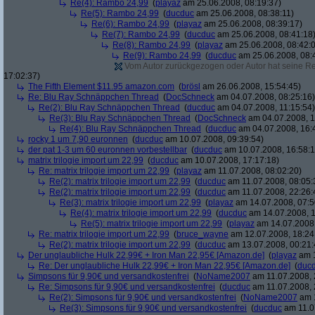
Re(4): Rambo 24,99
(
playaz
am 25.06.2008, 08:19:37)
Re(5): Rambo 24,99
(
ducduc
am 25.06.2008, 08:38:11)
Re(6): Rambo 24,99
(
playaz
am 25.06.2008, 08:39:17)
Re(7): Rambo 24,99
(
ducduc
am 25.06.2008, 08:41:18
Re(8): Rambo 24,99
(
playaz
am 25.06.2008, 08:42:
Re(9): Rambo 24,99
(
ducduc
am 25.06.2008, 08:
Vom Autor zurückgezogen oder Autor hat seine Regi
17:02:37)
The Fifth Element $11.95 amazon.com
(
brösl
am 26.06.2008, 15:54:45)
Re: Blu Ray Schnäppchen Thread
(
DocSchneck
am 04.07.2008, 08:25:16)
Re(2): Blu Ray Schnäppchen Thread
(
ducduc
am 04.07.2008, 11:15:54)
Re(3): Blu Ray Schnäppchen Thread
(
DocSchneck
am 04.07.2008, 1
Re(4): Blu Ray Schnäppchen Thread
(
ducduc
am 04.07.2008, 16:
rocky 1 um 7,90 euronnen
(
ducduc
am 10.07.2008, 09:39:54)
der pat 1-3 um 60 euronnen vorbestellbar
(
ducduc
am 10.07.2008, 16:58:1
matrix trilogie import um 22,99
(
ducduc
am 10.07.2008, 17:17:18)
Re: matrix trilogie import um 22,99
(
playaz
am 11.07.2008, 08:02:20)
Re(2): matrix trilogie import um 22,99
(
ducduc
am 11.07.2008, 08:05:
Re(2): matrix trilogie import um 22,99
(
ducduc
am 11.07.2008, 22:26:
Re(3): matrix trilogie import um 22,99
(
playaz
am 14.07.2008, 07:5
Re(4): matrix trilogie import um 22,99
(
ducduc
am 14.07.2008, 1
Re(5): matrix trilogie import um 22,99
(
playaz
am 14.07.2008,
Re: matrix trilogie import um 22,99
(
bruce_wayne
am 12.07.2008, 18:24
Re(2): matrix trilogie import um 22,99
(
ducduc
am 13.07.2008, 00:21:
Der unglaubliche Hulk 22,99€ + Iron Man 22,95€ [Amazon.de]
(
playaz
am 1
Re: Der unglaubliche Hulk 22,99€ + Iron Man 22,95€ [Amazon.de]
(
duc
Simpsons für 9,90€ und versandkostenfrei
(
NoName2007
am 11.07.2008, 
Re: Simpsons für 9,90€ und versandkostenfrei
(
ducduc
am 11.07.2008, 
Re(2): Simpsons für 9,90€ und versandkostenfrei
(
NoName2007
am 1
Re(3): Simpsons für 9,90€ und versandkostenfrei
(
ducduc
am 11.0