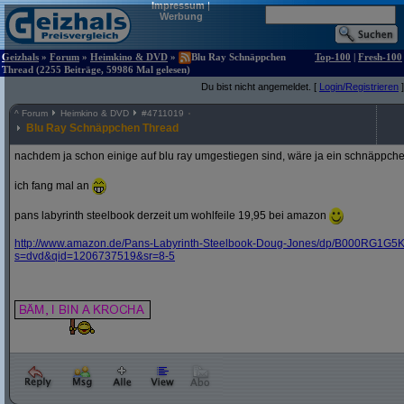
Impressum
|
Werbung
Geizhals
»
Forum
»
Heimkino & DVD
»
Blu Ray Schnäppchen
Top-100
|
Fresh-100
Thread (2255 Beiträge, 59986 Mal gelesen)
Du bist nicht angemeldet. [
Login/Registrieren
]
^
Forum
Heimkino & DVD
#
4711019
Blu Ray Schnäppchen Thread
nachdem ja schon einige auf blu ray umgestiegen sind, wäre ja ein schnäppche
ich fang mal an
pans labyrinth steelbook derzeit um wohlfeile 19,95 bei amazon
http:/
/
www.amazon.de/
Pans-Labyrinth-Steelbook-Doug-Jones/
dp/
B000RG1G5K
s=dvd&
qid=1206737519&
sr=8-5