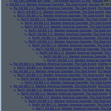
Re: Die Legende von Omar - The Keeper [Blu-ray] 10,95€
(
ducduc
am 11
Kill Bill 1+2, Wanted, American Gangster, The Dark Knight
(
ducduc
am 18.1
Re: Kill Bill 1+2, Wanted, American Gangster, The Dark Knight
(
DJ Masta
Re(2): Kill Bill 1+2, Wanted, American Gangster, The Dark Knight
(
pla
Re(2): Kill Bill 1+2, Wanted, American Gangster, The Dark Knight
(
du
Re(3): Kill Bill 1+2, Wanted, American Gangster, The Dark Knight
(
Re(4): Kill Bill 1+2, Wanted, American Gangster, The Dark Knigh
Re(4): Kill Bill 1+2, Wanted, American Gangster, The Dark Knigh
Re(5): Kill Bill 1+2, Wanted, American Gangster, The Dark Kni
Re(5): Kill Bill 1+2, Wanted, American Gangster, The Dark Kni
Re(6): Kill Bill 1+2, Wanted, American Gangster, The Dark 
Re(5): Kill Bill 1+2, Wanted, American Gangster, The Dark Kni
Re(6): Kill Bill 1+2, Wanted, American Gangster, The Dark 
Re(7): Kill Bill 1+2, Wanted, American Gangster, The Da
Re(8): Kill Bill 1+2, Wanted, American Gangster, The
Re(9): Kill Bill 1+2, Wanted, American Gangster, T
Re(10): Kill Bill 1+2, Wanted, American Gangste
Re: Kill Bill 1+2, Wanted, American Gangster, The Dark Knight
(
OoPee
a
Re(2): Kill Bill 1+2, Wanted, American Gangster, The Dark Knight
(
du
Re: Kill Bill 1+2, Wanted, American Gangster, The Dark Knight
(
DJ Masta
Re(2): Kill Bill 1+2, Wanted, American Gangster, The Dark Knight
(
du
Re(3): Kill Bill 1+2, Wanted, American Gangster, The Dark Knight
(
Re(4): Kill Bill 1+2, Wanted, American Gangster, The Dark Knigh
Re: Kill Bill 1+2, Wanted, American Gangster, The Dark Knight
(
DocSchn
Re(2): Kill Bill 1+2, Wanted, American Gangster, The Dark Knight
(
du
Re(3): Kill Bill 1+2, Wanted, American Gangster, The Dark Knight
(
Re(4): Kill Bill 1+2, Wanted, American Gangster, The Dark Knigh
Re(5): Kill Bill 1+2, Wanted, American Gangster, The Dark Kni
Re(6): Kill Bill 1+2, Wanted, American Gangster, The Dark 
Re(7): Kill Bill 1+2, Wanted, American Gangster, The Da