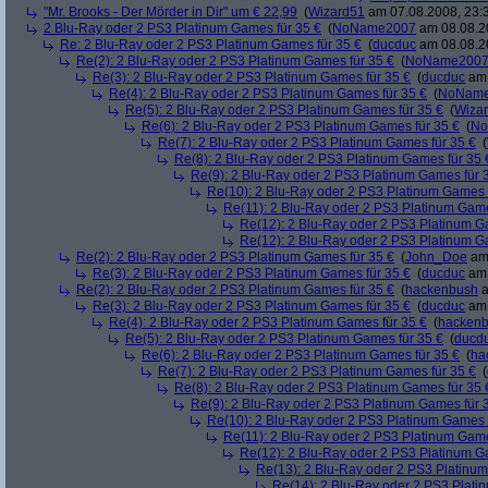
"Mr. Brooks - Der Mörder in Dir" um € 22,99
(
Wizard51
am 07.08.2008, 23:
2 Blu-Ray oder 2 PS3 Platinum Games für 35 €
(
NoName2007
am 08.08.20
Re: 2 Blu-Ray oder 2 PS3 Platinum Games für 35 €
(
ducduc
am 08.08.20
Re(2): 2 Blu-Ray oder 2 PS3 Platinum Games für 35 €
(
NoName200
Re(3): 2 Blu-Ray oder 2 PS3 Platinum Games für 35 €
(
ducduc
am 
Re(4): 2 Blu-Ray oder 2 PS3 Platinum Games für 35 €
(
NoNam
Re(5): 2 Blu-Ray oder 2 PS3 Platinum Games für 35 €
(
Wiza
Re(6): 2 Blu-Ray oder 2 PS3 Platinum Games für 35 €
(
No
Re(7): 2 Blu-Ray oder 2 PS3 Platinum Games für 35 €
(
Re(8): 2 Blu-Ray oder 2 PS3 Platinum Games für 35 
Re(9): 2 Blu-Ray oder 2 PS3 Platinum Games für 
Re(10): 2 Blu-Ray oder 2 PS3 Platinum Games 
Re(11): 2 Blu-Ray oder 2 PS3 Platinum Game
Re(12): 2 Blu-Ray oder 2 PS3 Platinum G
Re(12): 2 Blu-Ray oder 2 PS3 Platinum G
Re(2): 2 Blu-Ray oder 2 PS3 Platinum Games für 35 €
(
John_Doe
am 
Re(3): 2 Blu-Ray oder 2 PS3 Platinum Games für 35 €
(
ducduc
am 
Re(2): 2 Blu-Ray oder 2 PS3 Platinum Games für 35 €
(
hackenbush
a
Re(3): 2 Blu-Ray oder 2 PS3 Platinum Games für 35 €
(
ducduc
am 
Re(4): 2 Blu-Ray oder 2 PS3 Platinum Games für 35 €
(
hacken
Re(5): 2 Blu-Ray oder 2 PS3 Platinum Games für 35 €
(
ducd
Re(6): 2 Blu-Ray oder 2 PS3 Platinum Games für 35 €
(
ha
Re(7): 2 Blu-Ray oder 2 PS3 Platinum Games für 35 €
(
Re(8): 2 Blu-Ray oder 2 PS3 Platinum Games für 35 
Re(9): 2 Blu-Ray oder 2 PS3 Platinum Games für 
Re(10): 2 Blu-Ray oder 2 PS3 Platinum Games 
Re(11): 2 Blu-Ray oder 2 PS3 Platinum Game
Re(12): 2 Blu-Ray oder 2 PS3 Platinum G
Re(13): 2 Blu-Ray oder 2 PS3 Platinum
Re(14): 2 Blu-Ray oder 2 PS3 Plati