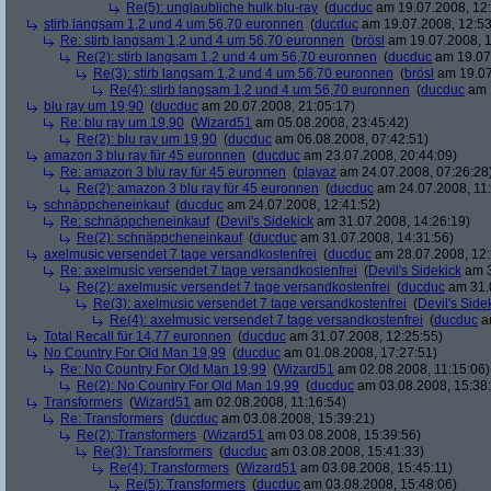
Re(5): unglaubliche hulk blu-ray
(
ducduc
am 19.07.2008, 12:
stirb langsam 1,2 und 4 um 56,70 euronnen
(
ducduc
am 19.07.2008, 12:53
Re: stirb langsam 1,2 und 4 um 56,70 euronnen
(
brösl
am 19.07.2008, 1
Re(2): stirb langsam 1,2 und 4 um 56,70 euronnen
(
ducduc
am 19.07.
Re(3): stirb langsam 1,2 und 4 um 56,70 euronnen
(
brösl
am 19.07
Re(4): stirb langsam 1,2 und 4 um 56,70 euronnen
(
ducduc
am 1
blu ray um 19,90
(
ducduc
am 20.07.2008, 21:05:17)
Re: blu ray um 19,90
(
Wizard51
am 05.08.2008, 23:45:42)
Re(2): blu ray um 19,90
(
ducduc
am 06.08.2008, 07:42:51)
amazon 3 blu ray für 45 euronnen
(
ducduc
am 23.07.2008, 20:44:09)
Re: amazon 3 blu ray für 45 euronnen
(
playaz
am 24.07.2008, 07:26:28
Re(2): amazon 3 blu ray für 45 euronnen
(
ducduc
am 24.07.2008, 11:
schnäppcheneinkauf
(
ducduc
am 24.07.2008, 12:41:52)
Re: schnäppcheneinkauf
(
Devil's Sidekick
am 31.07.2008, 14:26:19)
Re(2): schnäppcheneinkauf
(
ducduc
am 31.07.2008, 14:31:56)
axelmusic versendet 7 tage versandkostenfrei
(
ducduc
am 28.07.2008, 12:
Re: axelmusic versendet 7 tage versandkostenfrei
(
Devil's Sidekick
am 3
Re(2): axelmusic versendet 7 tage versandkostenfrei
(
ducduc
am 31.0
Re(3): axelmusic versendet 7 tage versandkostenfrei
(
Devil's Side
Re(4): axelmusic versendet 7 tage versandkostenfrei
(
ducduc
am
Total Recall für 14,77 euronnen
(
ducduc
am 31.07.2008, 12:25:55)
No Country For Old Man 19,99
(
ducduc
am 01.08.2008, 17:27:51)
Re: No Country For Old Man 19,99
(
Wizard51
am 02.08.2008, 11:15:06)
Re(2): No Country For Old Man 19,99
(
ducduc
am 03.08.2008, 15:38
Transformers
(
Wizard51
am 02.08.2008, 11:16:54)
Re: Transformers
(
ducduc
am 03.08.2008, 15:39:21)
Re(2): Transformers
(
Wizard51
am 03.08.2008, 15:39:56)
Re(3): Transformers
(
ducduc
am 03.08.2008, 15:41:33)
Re(4): Transformers
(
Wizard51
am 03.08.2008, 15:45:11)
Re(5): Transformers
(
ducduc
am 03.08.2008, 15:48:06)