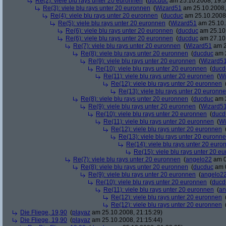
Re(2): viele blu rays unter 20 euronnen
(
ducduc
am 25.10.2008, 19:5
Re(3): viele blu rays unter 20 euronnen
(
Wizard51
am 25.10.2008,
Re(4): viele blu rays unter 20 euronnen
(
ducduc
am 25.10.2008,
Re(5): viele blu rays unter 20 euronnen
(
Wizard51
am 25.10.
Re(6): viele blu rays unter 20 euronnen
(
ducduc
am 25.10.
Re(6): viele blu rays unter 20 euronnen
(
ducduc
am 27.10.
Re(7): viele blu rays unter 20 euronnen
(
Wizard51
am 2
Re(8): viele blu rays unter 20 euronnen
(
ducduc
am 2
Re(9): viele blu rays unter 20 euronnen
(
Wizard5
Re(10): viele blu rays unter 20 euronnen
(
ducd
Re(11): viele blu rays unter 20 euronnen
(
Wi
Re(12): viele blu rays unter 20 euronnen
Re(13): viele blu rays unter 20 euronn
Re(8): viele blu rays unter 20 euronnen
(
ducduc
am 2
Re(9): viele blu rays unter 20 euronnen
(
Wizard5
Re(10): viele blu rays unter 20 euronnen
(
ducd
Re(11): viele blu rays unter 20 euronnen
(
Wi
Re(12): viele blu rays unter 20 euronnen
Re(13): viele blu rays unter 20 euronn
Re(14): viele blu rays unter 20 euro
Re(15): viele blu rays unter 20 e
Re(7): viele blu rays unter 20 euronnen
(
angelo22
am 0
Re(8): viele blu rays unter 20 euronnen
(
ducduc
am 0
Re(9): viele blu rays unter 20 euronnen
(
angelo2
Re(10): viele blu rays unter 20 euronnen
(
ducd
Re(11): viele blu rays unter 20 euronnen
(
an
Re(12): viele blu rays unter 20 euronnen
Re(12): viele blu rays unter 20 euronnen
Die Fliege, 19,90
(
playaz
am 25.10.2008, 21:15:29)
Die Fliege, 19,90
(
playaz
am 25.10.2008, 21:15:44)