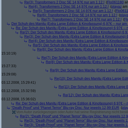
Re(3): Transformers 2 Disc SE 14,97€ nur am 1.12.!
(
Flo061180
am
Re(4): Transformers 2 Disc SE 14,97€ nur am 1.12.!
(
playaz
am 
Re(5): Transformers 2 Disc SE 14,97€ nur am 1.12.!
(
Flo061
Re(6): Transformers 2 Disc SE 14,97€ nur am 1.12.!
(
play
Re(7): Transformers 2 Disc SE 14,97€ nur am 1.12.!
(
Fl
Der Schuh des Manitu (Extra Large Edition & Kinofassung) 6,97€ -- nur am
Re: Der Schuh des Manitu (Extra Large Edition & Kinofassung) 6,97€ -- 
Re(2): Der Schuh des Manitu (Extra Large Edition & Kinofassung) 6,9
Re(3): Der Schuh des Manitu (Extra Large Edition & Kinofassung) 6
Re(4): Der Schuh des Manitu (Extra Large Edition & Kinofassung
Re(5): Der Schuh des Manitu (Extra Large Edition & Kinofass
Re(6): Der Schuh des Manitu (Extra Large Edition & Kinofa
15:10:19)
Re(7): Der Schuh des Manitu (Extra Large Edition & Kin
Re(8): Der Schuh des Manitu (Extra Large Edition & 
15:27:33)
Re(9): Der Schuh des Manitu (Extra Large Edition 
15:29:08)
Re(10): Der Schuh des Manitu (Extra Large Edit
03.12.2008, 15:29:41)
Re(11): Der Schuh des Manitu (Extra Large E
03.12.2008, 15:32:59)
Re(12): Der Schuh des Manitu (Extra Larg
03.12.2008, 15:36:02)
Re: Der Schuh des Manitu (Extra Large Edition & Kinofassung) 6,97€ -- 
“Death Proof” und “Planet Terror” Blu-ray Disc: Nur jeweils 12,99 EUR
(
pla
Vom Autor zurückgezogen oder Autor hat seine Registrierung nicht bestä
Re(2): “Death Proof” und “Planet Terror” Blu-ray Disc: Nur jeweils 12
Re(3): “Death Proof” und “Planet Terror” Blu-ray Disc: Nur jeweils
Re(3): “Death Proof” und “Planet Terror” Blu-ray Disc: Nur jeweils