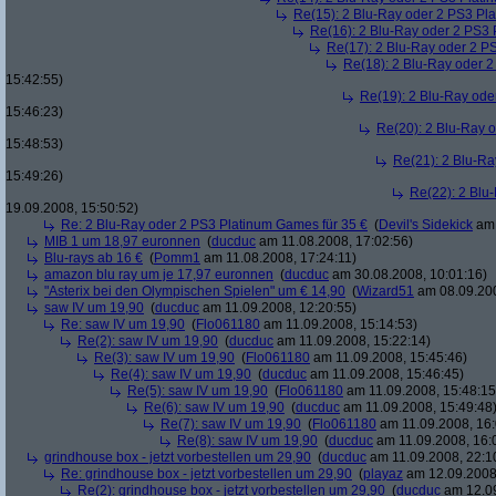
Re(15): 2 Blu-Ray oder 2 PS3 Pl
Re(16): 2 Blu-Ray oder 2 PS3 
Re(17): 2 Blu-Ray oder 2 P
Re(18): 2 Blu-Ray oder 2
15:42:55)
Re(19): 2 Blu-Ray ode
15:46:23)
Re(20): 2 Blu-Ray 
15:48:53)
Re(21): 2 Blu-Ra
15:49:26)
Re(22): 2 Blu
19.09.2008, 15:50:52)
Re: 2 Blu-Ray oder 2 PS3 Platinum Games für 35 €
(
Devil's Sidekick
am 
MIB 1 um 18,97 euronnen
(
ducduc
am 11.08.2008, 17:02:56)
Blu-rays ab 16 €
(
Pomm1
am 11.08.2008, 17:24:11)
amazon blu ray um je 17,97 euronnen
(
ducduc
am 30.08.2008, 10:01:16)
"Asterix bei den Olympischen Spielen" um € 14,90
(
Wizard51
am 08.09.200
saw IV um 19,90
(
ducduc
am 11.09.2008, 12:20:55)
Re: saw IV um 19,90
(
Flo061180
am 11.09.2008, 15:14:53)
Re(2): saw IV um 19,90
(
ducduc
am 11.09.2008, 15:22:14)
Re(3): saw IV um 19,90
(
Flo061180
am 11.09.2008, 15:45:46)
Re(4): saw IV um 19,90
(
ducduc
am 11.09.2008, 15:46:45)
Re(5): saw IV um 19,90
(
Flo061180
am 11.09.2008, 15:48:15
Re(6): saw IV um 19,90
(
ducduc
am 11.09.2008, 15:49:48
Re(7): saw IV um 19,90
(
Flo061180
am 11.09.2008, 16:
Re(8): saw IV um 19,90
(
ducduc
am 11.09.2008, 16:
grindhouse box - jetzt vorbestellen um 29,90
(
ducduc
am 11.09.2008, 22:1
Re: grindhouse box - jetzt vorbestellen um 29,90
(
playaz
am 12.09.2008,
Re(2): grindhouse box - jetzt vorbestellen um 29,90
(
ducduc
am 12.09