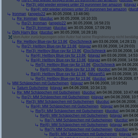
Re(2): gibt wieder einiges unter 20 euronnen bei amazon
(
ducduc
am
Re(3): gibt wieder einiges unter 20 euronnen bei amazon
(
playaz
a
Re(4): gibt wieder einiges unter 20 euronnen bei amazon
(
ducd
Ironman
(
angelo22
am 30.05.2008, 13:48:06)
Re: Ironman
(
ducduc
am 30.05.2008, 16:10:33)
Re(2): Ironman
(
angelo22
am 30.05.2008, 16:58:23)
Re(3): Ironman
(
ducduc
am 30.05.2008, 17:09:29)
Dirty Harry Box
(
ducduc
am 30.05.2008, 16:28:18)
Vom Autor zurückgezogen oder Autor hat seine Registrierung nicht bestätig
Re: Hellboy Blue-ray für 13.8€
(
DocSchneck
am 03.06.2008, 14:28:13)
Re(2): Hellboy Blue-ray für 13.8€
(
playaz
am 03.06.2008, 14:29:03)
Re(3): Hellboy Blue-ray für 13.8€
(
DocSchneck
am 03.06.2008, 14
Re(4): Hellboy Blue-ray für 13.8€
(
playaz
am 03.06.2008, 14:53
Re(4): Hellboy Blue-ray für 13.8€
(
playaz
am 03.06.2008, 14:59
Re(5): Hellboy Blue-ray für 13.8€
(
DocSchneck
am 04.06.200
Re(6): Hellboy Blue-ray für 13.8€
(
ducduc
am 04.06.2008,
Re(4): Hellboy Blue-ray für 13.8€
(
Wizard51
am 03.06.2008, 15
Re(5): Hellboy Blue-ray für 13.8€
(
ducduc
am 04.06.2008, 07
MM Schäppchen mit Gutscheinen
(
playaz
am 04.06.2008, 10:19:56)
Saturn Gutscheine
(
playaz
am 04.06.2008, 10:34:13)
Re: MM Schäppchen mit Gutscheinen
(
ducduc
am 04.06.2008, 10:47:48
Re(2): MM Schäppchen mit Gutscheinen
(
playaz
am 04.06.2008, 10:
Re(3): MM Schäppchen mit Gutscheinen
(
ducduc
am 04.06.2008, 
Re(4): MM Schäppchen mit Gutscheinen
(
playaz
am 04.06.2008
Re(5): MM Schäppchen mit Gutscheinen
(
ducduc
am 04.06.2
Re(6): MM Schäppchen mit Gutscheinen
(
playaz
am 04.06
Re(7): MM Schäppchen mit Gutscheinen
(
ducduc
am 04
Re(6): MM Schäppchen mit Gutscheinen
(
playaz
am 04.06
Re(7): MM Schäppchen mit Gutscheinen
(
ducduc
am 04
Re(8): MM Schäppchen mit Gutscheinen
(
playaz
am 