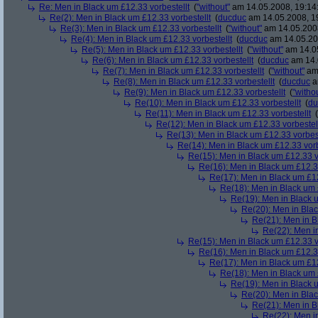
Re: Men in Black um £12.33 vorbestellt
(
"without"
am 14.05.2008, 19:14
Re(2): Men in Black um £12.33 vorbestellt
(
ducduc
am 14.05.2008, 1
Re(3): Men in Black um £12.33 vorbestellt
(
"without"
am 14.05.2008
Re(4): Men in Black um £12.33 vorbestellt
(
ducduc
am 14.05.20
Re(5): Men in Black um £12.33 vorbestellt
(
"without"
am 14.05
Re(6): Men in Black um £12.33 vorbestellt
(
ducduc
am 14.
Re(7): Men in Black um £12.33 vorbestellt
(
"without"
am 
Re(8): Men in Black um £12.33 vorbestellt
(
ducduc
a
Re(9): Men in Black um £12.33 vorbestellt
(
"witho
Re(10): Men in Black um £12.33 vorbestellt
(
du
Re(11): Men in Black um £12.33 vorbestellt
(
Re(12): Men in Black um £12.33 vorbestel
Re(13): Men in Black um £12.33 vorbest
Re(14): Men in Black um £12.33 vorb
Re(15): Men in Black um £12.33 v
Re(16): Men in Black um £12.33
Re(17): Men in Black um £12
Re(18): Men in Black um 
Re(19): Men in Black u
Re(20): Men in Blac
Re(21): Men in B
Re(22): Men in
Re(15): Men in Black um £12.33 v
Re(16): Men in Black um £12.33
Re(17): Men in Black um £12
Re(18): Men in Black um 
Re(19): Men in Black u
Re(20): Men in Blac
Re(21): Men in B
Re(22): Men in