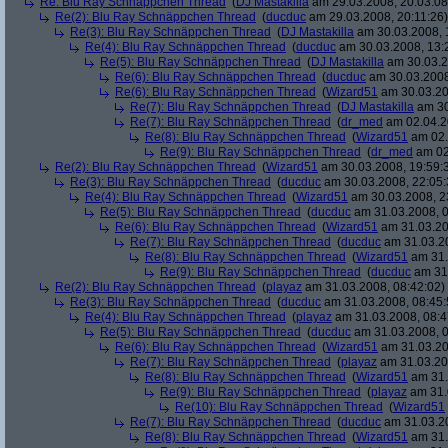
Re: Blu Ray Schnäppchen Thread
(
DJ Mastakilla
am 29.03.2008, 20:03:08
Re(2): Blu Ray Schnäppchen Thread
(
ducduc
am 29.03.2008, 20:11:26)
Re(3): Blu Ray Schnäppchen Thread
(
DJ Mastakilla
am 30.03.2008, 
Re(4): Blu Ray Schnäppchen Thread
(
ducduc
am 30.03.2008, 13:
Re(5): Blu Ray Schnäppchen Thread
(
DJ Mastakilla
am 30.03.2
Re(6): Blu Ray Schnäppchen Thread
(
ducduc
am 30.03.2008
Re(6): Blu Ray Schnäppchen Thread
(
Wizard51
am 30.03.20
Re(7): Blu Ray Schnäppchen Thread
(
DJ Mastakilla
am 30
Re(7): Blu Ray Schnäppchen Thread
(
dr_med
am 02.04.2
Re(8): Blu Ray Schnäppchen Thread
(
Wizard51
am 02.
Re(9): Blu Ray Schnäppchen Thread
(
dr_med
am 02
Re(2): Blu Ray Schnäppchen Thread
(
Wizard51
am 30.03.2008, 19:59:
Re(3): Blu Ray Schnäppchen Thread
(
ducduc
am 30.03.2008, 22:05:
Re(4): Blu Ray Schnäppchen Thread
(
Wizard51
am 30.03.2008, 2
Re(5): Blu Ray Schnäppchen Thread
(
ducduc
am 31.03.2008, 0
Re(6): Blu Ray Schnäppchen Thread
(
Wizard51
am 31.03.20
Re(7): Blu Ray Schnäppchen Thread
(
ducduc
am 31.03.20
Re(8): Blu Ray Schnäppchen Thread
(
Wizard51
am 31.
Re(9): Blu Ray Schnäppchen Thread
(
ducduc
am 31.
Re(2): Blu Ray Schnäppchen Thread
(
playaz
am 31.03.2008, 08:42:02)
Re(3): Blu Ray Schnäppchen Thread
(
ducduc
am 31.03.2008, 08:45:
Re(4): Blu Ray Schnäppchen Thread
(
playaz
am 31.03.2008, 08:4
Re(5): Blu Ray Schnäppchen Thread
(
ducduc
am 31.03.2008, 0
Re(6): Blu Ray Schnäppchen Thread
(
Wizard51
am 31.03.20
Re(7): Blu Ray Schnäppchen Thread
(
playaz
am 31.03.20
Re(8): Blu Ray Schnäppchen Thread
(
Wizard51
am 31.
Re(9): Blu Ray Schnäppchen Thread
(
playaz
am 31.
Re(10): Blu Ray Schnäppchen Thread
(
Wizard51
Re(7): Blu Ray Schnäppchen Thread
(
ducduc
am 31.03.20
Re(8): Blu Ray Schnäppchen Thread
(
Wizard51
am 31.