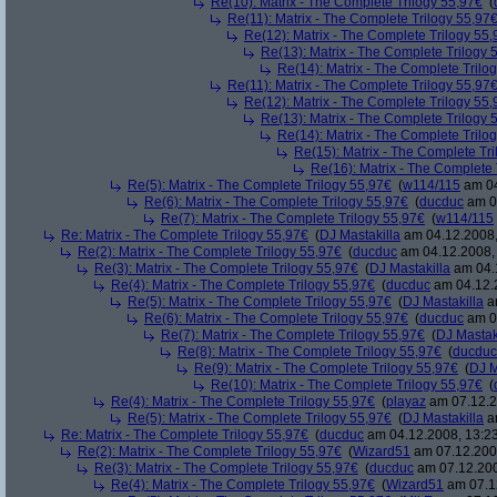
Re(10): Matrix - The Complete Trilogy 55,97€
(
Re(11): Matrix - The Complete Trilogy 55,97
Re(12): Matrix - The Complete Trilogy 55
Re(13): Matrix - The Complete Trilogy 
Re(14): Matrix - The Complete Trilo
Re(11): Matrix - The Complete Trilogy 55,97
Re(12): Matrix - The Complete Trilogy 55
Re(13): Matrix - The Complete Trilogy 
Re(14): Matrix - The Complete Trilo
Re(15): Matrix - The Complete Tr
Re(16): Matrix - The Complete 
Re(5): Matrix - The Complete Trilogy 55,97€
(
w114/115
am 04
Re(6): Matrix - The Complete Trilogy 55,97€
(
ducduc
am 04
Re(7): Matrix - The Complete Trilogy 55,97€
(
w114/115
Re: Matrix - The Complete Trilogy 55,97€
(
DJ Mastakilla
am 04.12.2008,
Re(2): Matrix - The Complete Trilogy 55,97€
(
ducduc
am 04.12.2008, 
Re(3): Matrix - The Complete Trilogy 55,97€
(
DJ Mastakilla
am 04.1
Re(4): Matrix - The Complete Trilogy 55,97€
(
ducduc
am 04.12.2
Re(5): Matrix - The Complete Trilogy 55,97€
(
DJ Mastakilla
am
Re(6): Matrix - The Complete Trilogy 55,97€
(
ducduc
am 04
Re(7): Matrix - The Complete Trilogy 55,97€
(
DJ Mastak
Re(8): Matrix - The Complete Trilogy 55,97€
(
ducduc
Re(9): Matrix - The Complete Trilogy 55,97€
(
DJ M
Re(10): Matrix - The Complete Trilogy 55,97€
(
Re(4): Matrix - The Complete Trilogy 55,97€
(
playaz
am 07.12.2
Re(5): Matrix - The Complete Trilogy 55,97€
(
DJ Mastakilla
am
Re: Matrix - The Complete Trilogy 55,97€
(
ducduc
am 04.12.2008, 13:23
Re(2): Matrix - The Complete Trilogy 55,97€
(
Wizard51
am 07.12.2008
Re(3): Matrix - The Complete Trilogy 55,97€
(
ducduc
am 07.12.200
Re(4): Matrix - The Complete Trilogy 55,97€
(
Wizard51
am 07.12