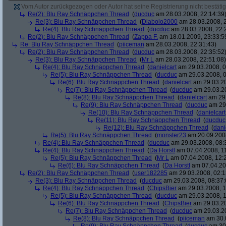
Vom Autor zurückgezogen oder Autor hat seine Registrierung nicht bestätig
Re(2): Blu Ray Schnäppchen Thread
(
ducduc
am 28.03.2008, 22:14:39
Re(3): Blu Ray Schnäppchen Thread
(
Diabolo2000
am 28.03.2008, 2
Re(4): Blu Ray Schnäppchen Thread
(
ducduc
am 28.03.2008, 22:
Re(2): Blu Ray Schnäppchen Thread
(
Zappa F.
am 18.01.2009, 23:33:5
Re: Blu Ray Schnäppchen Thread
(
piiceman
am 28.03.2008, 22:31:43)
Re(2): Blu Ray Schnäppchen Thread
(
ducduc
am 28.03.2008, 22:35:52
Re(3): Blu Ray Schnäppchen Thread
(
Mr L
am 28.03.2008, 22:51:08)
Re(4): Blu Ray Schnäppchen Thread
(
danielcart
am 29.03.2008, 0
Re(5): Blu Ray Schnäppchen Thread
(
ducduc
am 29.03.2008, 0
Re(6): Blu Ray Schnäppchen Thread
(
danielcart
am 29.03.20
Re(7): Blu Ray Schnäppchen Thread
(
ducduc
am 29.03.20
Re(8): Blu Ray Schnäppchen Thread
(
danielcart
am 29.
Re(9): Blu Ray Schnäppchen Thread
(
ducduc
am 29.
Re(10): Blu Ray Schnäppchen Thread
(
danielcart
Re(11): Blu Ray Schnäppchen Thread
(
ducduc
Re(12): Blu Ray Schnäppchen Thread
(
dani
Re(5): Blu Ray Schnäppchen Thread
(
monster23
am 20.09.2008
Re(4): Blu Ray Schnäppchen Thread
(
ducduc
am 29.03.2008, 08:
Re(4): Blu Ray Schnäppchen Thread
(
Da Horstl
am 07.04.2008, 11
Re(5): Blu Ray Schnäppchen Thread
(
Mr L
am 07.04.2008, 12:
Re(6): Blu Ray Schnäppchen Thread
(
Da Horstl
am 07.04.20
Re(2): Blu Ray Schnäppchen Thread
(
user182285
am 29.03.2008, 02:1
Re(3): Blu Ray Schnäppchen Thread
(
ducduc
am 29.03.2008, 08:37:
Re(4): Blu Ray Schnäppchen Thread
(
ChipsBier
am 29.03.2008, 1
Re(5): Blu Ray Schnäppchen Thread
(
ducduc
am 29.03.2008, 1
Re(6): Blu Ray Schnäppchen Thread
(
ChipsBier
am 29.03.20
Re(7): Blu Ray Schnäppchen Thread
(
ducduc
am 29.03.20
Re(8): Blu Ray Schnäppchen Thread
(
piiceman
am 30.0