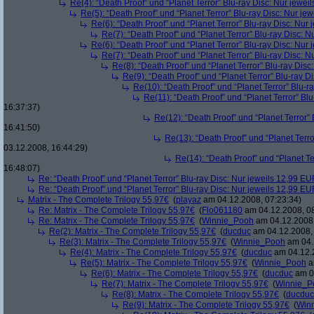
Re(4): “Death Proof” und “Planet Terror” Blu-ray Disc: Nur jewe
Re(5): “Death Proof” und “Planet Terror” Blu-ray Disc: Nur je
Re(6): “Death Proof” und “Planet Terror” Blu-ray Disc: Nur
Re(7): “Death Proof” und “Planet Terror” Blu-ray Disc: 
Re(6): “Death Proof” und “Planet Terror” Blu-ray Disc: Nur
Re(7): “Death Proof” und “Planet Terror” Blu-ray Disc: 
Re(8): “Death Proof” und “Planet Terror” Blu-ray Dis
Re(9): “Death Proof” und “Planet Terror” Blu-ray D
Re(10): “Death Proof” und “Planet Terror” Blu-r
Re(11): “Death Proof” und “Planet Terror” Bl
16:37:37)
Re(12): “Death Proof” und “Planet Terror”
16:41:50)
Re(13): “Death Proof” und “Planet Terr
03.12.2008, 16:44:29)
Re(14): “Death Proof” und “Planet Te
16:48:07)
Re: “Death Proof” und “Planet Terror” Blu-ray Disc: Nur jeweils 12,99 E
Re: “Death Proof” und “Planet Terror” Blu-ray Disc: Nur jeweils 12,99 E
Matrix - The Complete Trilogy 55,97€
(
playaz
am 04.12.2008, 07:23:34)
Re: Matrix - The Complete Trilogy 55,97€
(
Flo061180
am 04.12.2008, 08
Re: Matrix - The Complete Trilogy 55,97€
(
Winnie_Pooh
am 04.12.2008,
Re(2): Matrix - The Complete Trilogy 55,97€
(
ducduc
am 04.12.2008, 
Re(3): Matrix - The Complete Trilogy 55,97€
(
Winnie_Pooh
am 04.
Re(4): Matrix - The Complete Trilogy 55,97€
(
ducduc
am 04.12.2
Re(5): Matrix - The Complete Trilogy 55,97€
(
Winnie_Pooh
a
Re(6): Matrix - The Complete Trilogy 55,97€
(
ducduc
am 04
Re(7): Matrix - The Complete Trilogy 55,97€
(
Winnie_P
Re(8): Matrix - The Complete Trilogy 55,97€
(
ducduc
Re(9): Matrix - The Complete Trilogy 55,97€
(
Win