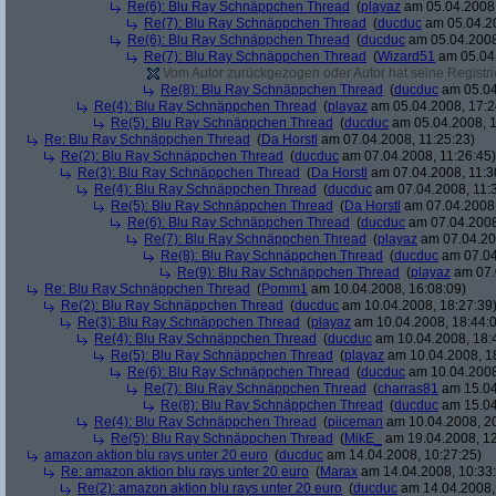
Re(6): Blu Ray Schnäppchen Thread
(
playaz
am 05.04.2008,
Re(7): Blu Ray Schnäppchen Thread
(
ducduc
am 05.04.20
Re(6): Blu Ray Schnäppchen Thread
(
ducduc
am 05.04.2008
Re(7): Blu Ray Schnäppchen Thread
(
Wizard51
am 05.04.
Vom Autor zurückgezogen oder Autor hat seine Registrie
Re(8): Blu Ray Schnäppchen Thread
(
ducduc
am 05.04
Re(4): Blu Ray Schnäppchen Thread
(
playaz
am 05.04.2008, 17:2
Re(5): Blu Ray Schnäppchen Thread
(
ducduc
am 05.04.2008, 1
Re: Blu Ray Schnäppchen Thread
(
Da Horstl
am 07.04.2008, 11:25:23)
Re(2): Blu Ray Schnäppchen Thread
(
ducduc
am 07.04.2008, 11:26:45)
Re(3): Blu Ray Schnäppchen Thread
(
Da Horstl
am 07.04.2008, 11:3
Re(4): Blu Ray Schnäppchen Thread
(
ducduc
am 07.04.2008, 11:
Re(5): Blu Ray Schnäppchen Thread
(
Da Horstl
am 07.04.2008,
Re(6): Blu Ray Schnäppchen Thread
(
ducduc
am 07.04.2008
Re(7): Blu Ray Schnäppchen Thread
(
playaz
am 07.04.200
Re(8): Blu Ray Schnäppchen Thread
(
ducduc
am 07.04
Re(9): Blu Ray Schnäppchen Thread
(
playaz
am 07.
Re: Blu Ray Schnäppchen Thread
(
Pomm1
am 10.04.2008, 16:08:09)
Re(2): Blu Ray Schnäppchen Thread
(
ducduc
am 10.04.2008, 18:27:39
Re(3): Blu Ray Schnäppchen Thread
(
playaz
am 10.04.2008, 18:44:
Re(4): Blu Ray Schnäppchen Thread
(
ducduc
am 10.04.2008, 18:
Re(5): Blu Ray Schnäppchen Thread
(
playaz
am 10.04.2008, 1
Re(6): Blu Ray Schnäppchen Thread
(
ducduc
am 10.04.2008
Re(7): Blu Ray Schnäppchen Thread
(
charras81
am 15.04
Re(8): Blu Ray Schnäppchen Thread
(
ducduc
am 15.04
Re(4): Blu Ray Schnäppchen Thread
(
piiceman
am 10.04.2008, 20
Re(5): Blu Ray Schnäppchen Thread
(
MikE_
am 19.04.2008, 12
amazon aktion blu rays unter 20 euro
(
ducduc
am 14.04.2008, 10:27:25)
Re: amazon aktion blu rays unter 20 euro
(
Marax
am 14.04.2008, 10:33
Re(2): amazon aktion blu rays unter 20 euro
(
ducduc
am 14.04.2008,