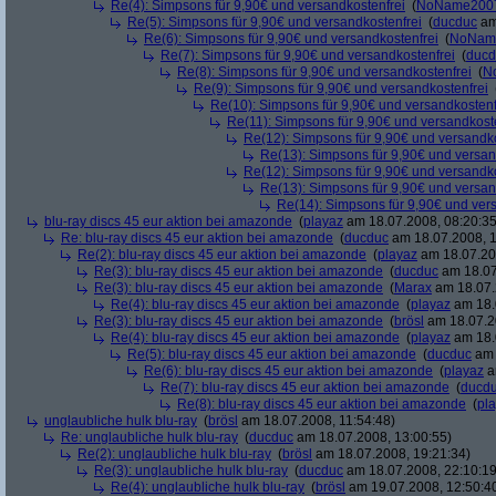
Re(4): Simpsons für 9,90€ und versandkostenfrei
(
NoName200
Re(5): Simpsons für 9,90€ und versandkostenfrei
(
ducduc
am
Re(6): Simpsons für 9,90€ und versandkostenfrei
(
NoNam
Re(7): Simpsons für 9,90€ und versandkostenfrei
(
ducd
Re(8): Simpsons für 9,90€ und versandkostenfrei
(
N
Re(9): Simpsons für 9,90€ und versandkostenfrei
Re(10): Simpsons für 9,90€ und versandkostenf
Re(11): Simpsons für 9,90€ und versandkost
Re(12): Simpsons für 9,90€ und versandko
Re(13): Simpsons für 9,90€ und versan
Re(12): Simpsons für 9,90€ und versandko
Re(13): Simpsons für 9,90€ und versan
Re(14): Simpsons für 9,90€ und ver
blu-ray discs 45 eur aktion bei amazonde
(
playaz
am 18.07.2008, 08:20:35
Re: blu-ray discs 45 eur aktion bei amazonde
(
ducduc
am 18.07.2008, 1
Re(2): blu-ray discs 45 eur aktion bei amazonde
(
playaz
am 18.07.200
Re(3): blu-ray discs 45 eur aktion bei amazonde
(
ducduc
am 18.07
Re(3): blu-ray discs 45 eur aktion bei amazonde
(
Marax
am 18.07.
Re(4): blu-ray discs 45 eur aktion bei amazonde
(
playaz
am 18.
Re(3): blu-ray discs 45 eur aktion bei amazonde
(
brösl
am 18.07.2
Re(4): blu-ray discs 45 eur aktion bei amazonde
(
playaz
am 18.
Re(5): blu-ray discs 45 eur aktion bei amazonde
(
ducduc
am 
Re(6): blu-ray discs 45 eur aktion bei amazonde
(
playaz
a
Re(7): blu-ray discs 45 eur aktion bei amazonde
(
ducd
Re(8): blu-ray discs 45 eur aktion bei amazonde
(
pl
unglaubliche hulk blu-ray
(
brösl
am 18.07.2008, 11:54:48)
Re: unglaubliche hulk blu-ray
(
ducduc
am 18.07.2008, 13:00:55)
Re(2): unglaubliche hulk blu-ray
(
brösl
am 18.07.2008, 19:21:34)
Re(3): unglaubliche hulk blu-ray
(
ducduc
am 18.07.2008, 22:10:19
Re(4): unglaubliche hulk blu-ray
(
brösl
am 19.07.2008, 12:50:4