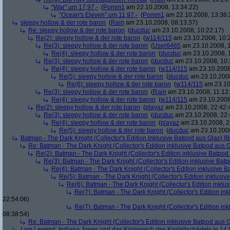
"War" um 17,97,-
(
Pomm1
am 22.10.2008, 13:34:22)
"Ocean's Eleven" um 11,97,-
(
Pomm1
am 22.10.2008, 13:36:
sleepy hollow & der rote baron
(
Rain
am 23.10.2008, 08:13:37)
Re: sleepy hollow & der rote baron
(
ducduc
am 23.10.2008, 10:22:17)
Re(2): sleepy hollow & der rote baron
(
w114/115
am 23.10.2008, 10:
Re(3): sleepy hollow & der rote baron
(
User6465
am 23.10.2008, 1
Re(4): sleepy hollow & der rote baron
(
ducduc
am 23.10.2008, 
Re(3): sleepy hollow & der rote baron
(
ducduc
am 23.10.2008, 10:
Re(4): sleepy hollow & der rote baron
(
w114/115
am 23.10.2008
Re(5): sleepy hollow & der rote baron
(
ducduc
am 23.10.2008
Re(6): sleepy hollow & der rote baron
(
w114/115
am 23.10
Re(3): sleepy hollow & der rote baron
(
Rain
am 23.10.2008, 11:12
Re(4): sleepy hollow & der rote baron
(
w114/115
am 23.10.2008,
Re(2): sleepy hollow & der rote baron
(
playaz
am 23.10.2008, 22:42:
Re(3): sleepy hollow & der rote baron
(
ducduc
am 23.10.2008, 22:
Re(4): sleepy hollow & der rote baron
(
playaz
am 23.10.2008, 2
Re(5): sleepy hollow & der rote baron
(
ducduc
am 23.10.2008
Batman - The Dark Knight (Collector's Edition inklusive Batpod aus Glas) [B
Re: Batman - The Dark Knight (Collector's Edition inklusive Batpod aus G
Re(2): Batman - The Dark Knight (Collector's Edition inklusive Batpod 
Re(3): Batman - The Dark Knight (Collector's Edition inklusive Batp
Re(4): Batman - The Dark Knight (Collector's Edition inklusive B
Re(5): Batman - The Dark Knight (Collector's Edition inklusive
Re(6): Batman - The Dark Knight (Collector's Edition inklus
Re(7): Batman - The Dark Knight (Collector's Edition ink
22:54:06)
Re(7): Batman - The Dark Knight (Collector's Edition ink
08:38:54)
Re: Batman - The Dark Knight (Collector's Edition inklusive Batpod aus G
I am Legend, Indiana Jones und das Königreich des Kristallschädels je 14,