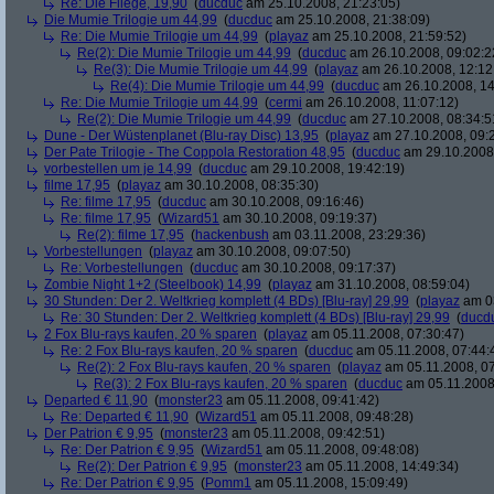
Re: Die Fliege, 19,90
(
ducduc
am 25.10.2008, 21:23:05)
Die Mumie Trilogie um 44,99
(
ducduc
am 25.10.2008, 21:38:09)
Re: Die Mumie Trilogie um 44,99
(
playaz
am 25.10.2008, 21:59:52)
Re(2): Die Mumie Trilogie um 44,99
(
ducduc
am 26.10.2008, 09:02:2
Re(3): Die Mumie Trilogie um 44,99
(
playaz
am 26.10.2008, 12:12
Re(4): Die Mumie Trilogie um 44,99
(
ducduc
am 26.10.2008, 14
Re: Die Mumie Trilogie um 44,99
(
cermi
am 26.10.2008, 11:07:12)
Re(2): Die Mumie Trilogie um 44,99
(
ducduc
am 27.10.2008, 08:34:5
Dune - Der Wüstenplanet (Blu-ray Disc) 13,95
(
playaz
am 27.10.2008, 09:
Der Pate Trilogie - The Coppola Restoration 48,95
(
ducduc
am 29.10.2008,
vorbestellen um je 14,99
(
ducduc
am 29.10.2008, 19:42:19)
filme 17,95
(
playaz
am 30.10.2008, 08:35:30)
Re: filme 17,95
(
ducduc
am 30.10.2008, 09:16:46)
Re: filme 17,95
(
Wizard51
am 30.10.2008, 09:19:37)
Re(2): filme 17,95
(
hackenbush
am 03.11.2008, 23:29:36)
Vorbestellungen
(
playaz
am 30.10.2008, 09:07:50)
Re: Vorbestellungen
(
ducduc
am 30.10.2008, 09:17:37)
Zombie Night 1+2 (Steelbook) 14,99
(
playaz
am 31.10.2008, 08:59:04)
30 Stunden: Der 2. Weltkrieg komplett (4 BDs) [Blu-ray] 29,99
(
playaz
am 03
Re: 30 Stunden: Der 2. Weltkrieg komplett (4 BDs) [Blu-ray] 29,99
(
ducd
2 Fox Blu-rays kaufen, 20 % sparen
(
playaz
am 05.11.2008, 07:30:47)
Re: 2 Fox Blu-rays kaufen, 20 % sparen
(
ducduc
am 05.11.2008, 07:44:
Re(2): 2 Fox Blu-rays kaufen, 20 % sparen
(
playaz
am 05.11.2008, 07
Re(3): 2 Fox Blu-rays kaufen, 20 % sparen
(
ducduc
am 05.11.2008,
Departed € 11,90
(
monster23
am 05.11.2008, 09:41:42)
Re: Departed € 11,90
(
Wizard51
am 05.11.2008, 09:48:28)
Der Patrion € 9,95
(
monster23
am 05.11.2008, 09:42:51)
Re: Der Patrion € 9,95
(
Wizard51
am 05.11.2008, 09:48:08)
Re(2): Der Patrion € 9,95
(
monster23
am 05.11.2008, 14:49:34)
Re: Der Patrion € 9,95
(
Pomm1
am 05.11.2008, 15:09:49)