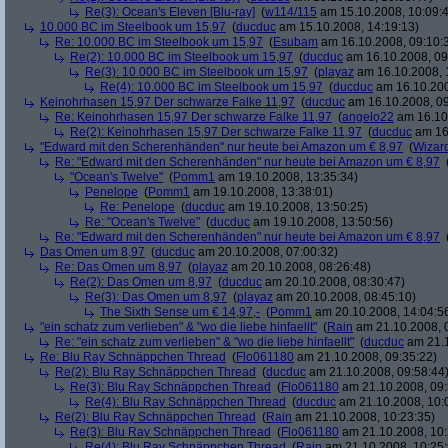
Re(3): Ocean's Eleven [Blu-ray]
(
w114/115
am 15.10.2008, 10:09:
10.000 BC im Steelbook um 15,97
(
ducduc
am 15.10.2008, 14:19:13)
Re: 10.000 BC im Steelbook um 15,97
(
Esubam
am 16.10.2008, 09:10:
Re(2): 10.000 BC im Steelbook um 15,97
(
ducduc
am 16.10.2008, 09
Re(3): 10.000 BC im Steelbook um 15,97
(
playaz
am 16.10.2008, 
Re(4): 10.000 BC im Steelbook um 15,97
(
ducduc
am 16.10.200
Keinohrhasen 15,97 Der schwarze Falke 11,97
(
ducduc
am 16.10.2008, 09
Re: Keinohrhasen 15,97 Der schwarze Falke 11,97
(
angelo22
am 16.10.
Re(2): Keinohrhasen 15,97 Der schwarze Falke 11,97
(
ducduc
am 16.
"Edward mit den Scherenhänden" nur heute bei Amazon um € 8,97
(
Wizar
Re: "Edward mit den Scherenhänden" nur heute bei Amazon um € 8,97
"Ocean's Twelve"
(
Pomm1
am 19.10.2008, 13:35:34)
Penelope
(
Pomm1
am 19.10.2008, 13:38:01)
Re: Penelope
(
ducduc
am 19.10.2008, 13:50:25)
Re: "Ocean's Twelve"
(
ducduc
am 19.10.2008, 13:50:56)
Re: "Edward mit den Scherenhänden" nur heute bei Amazon um € 8,97
Das Omen um 8,97
(
ducduc
am 20.10.2008, 07:00:32)
Re: Das Omen um 8,97
(
playaz
am 20.10.2008, 08:26:48)
Re(2): Das Omen um 8,97
(
ducduc
am 20.10.2008, 08:30:47)
Re(3): Das Omen um 8,97
(
playaz
am 20.10.2008, 08:45:10)
The Sixth Sense um € 14,97,-
(
Pomm1
am 20.10.2008, 14:04:5
"ein schatz zum verlieben" & "wo die liebe hinfaellt"
(
Rain
am 21.10.2008, 
Re: "ein schatz zum verlieben" & "wo die liebe hinfaellt"
(
ducduc
am 21.1
Re: Blu Ray Schnäppchen Thread
(
Flo061180
am 21.10.2008, 09:35:22)
Re(2): Blu Ray Schnäppchen Thread
(
ducduc
am 21.10.2008, 09:58:44
Re(3): Blu Ray Schnäppchen Thread
(
Flo061180
am 21.10.2008, 09:
Re(4): Blu Ray Schnäppchen Thread
(
ducduc
am 21.10.2008, 10:
Re(2): Blu Ray Schnäppchen Thread
(
Rain
am 21.10.2008, 10:23:35)
Re(3): Blu Ray Schnäppchen Thread
(
Flo061180
am 21.10.2008, 10:
Re(4): Blu Ray Schnäppchen Thread
(
Rain
am 21.10.2008, 10:25: