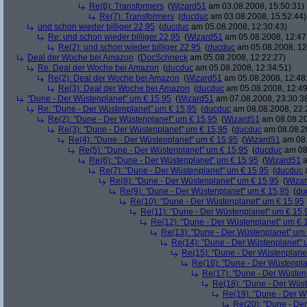
Re(6): Transformers
(
Wizard51
am 03.08.2008, 15:50:31)
Re(7): Transformers
(
ducduc
am 03.08.2008, 15:52:44)
und schon wieder billiger 22,95
(
ducduc
am 05.08.2008, 12:30:43)
Re: und schon wieder billiger 22,95
(
Wizard51
am 05.08.2008, 12:47
Re(2): und schon wieder billiger 22,95
(
ducduc
am 05.08.2008, 12
Deal der Woche bei Amazon
(
DocSchneck
am 05.08.2008, 12:22:27)
Re: Deal der Woche bei Amazon
(
ducduc
am 05.08.2008, 12:34:51)
Re(2): Deal der Woche bei Amazon
(
Wizard51
am 05.08.2008, 12:48
Re(3): Deal der Woche bei Amazon
(
ducduc
am 05.08.2008, 12:49
"Dune - Der Wüstenplanet" um € 15,95
(
Wizard51
am 07.08.2008, 23:30:3
Re: "Dune - Der Wüstenplanet" um € 15,95
(
ducduc
am 08.08.2008, 22:
Re(2): "Dune - Der Wüstenplanet" um € 15,95
(
Wizard51
am 08.08.20
Re(3): "Dune - Der Wüstenplanet" um € 15,95
(
ducduc
am 08.08.20
Re(4): "Dune - Der Wüstenplanet" um € 15,95
(
Wizard51
am 08.
Re(5): "Dune - Der Wüstenplanet" um € 15,95
(
ducduc
am 08.
Re(6): "Dune - Der Wüstenplanet" um € 15,95
(
Wizard51
a
Re(7): "Dune - Der Wüstenplanet" um € 15,95
(
ducduc
a
Re(8): "Dune - Der Wüstenplanet" um € 15,95
(
Wiza
Re(9): "Dune - Der Wüstenplanet" um € 15,95
(
du
Re(10): "Dune - Der Wüstenplanet" um € 15,95
Re(11): "Dune - Der Wüstenplanet" um € 15,
Re(12): "Dune - Der Wüstenplanet" um € 
Re(13): "Dune - Der Wüstenplanet" um
Re(14): "Dune - Der Wüstenplanet" 
Re(15): "Dune - Der Wüstenplane
Re(16): "Dune - Der Wüstenpla
Re(17): "Dune - Der Wüsten
Re(18): "Dune - Der Wüs
Re(19): "Dune - Der W
Re(20): "Dune - De