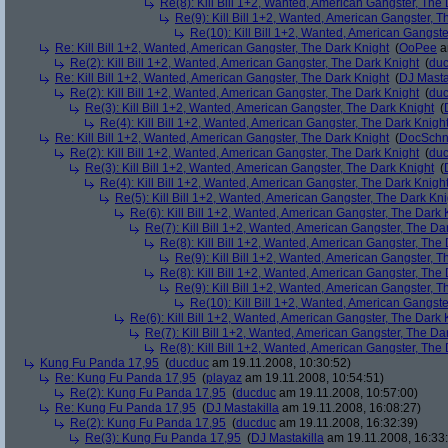
Re(8): Kill Bill 1+2, Wanted, American Gangster, The
Re(9): Kill Bill 1+2, Wanted, American Gangster, T
Re(10): Kill Bill 1+2, Wanted, American Gangste
Re: Kill Bill 1+2, Wanted, American Gangster, The Dark Knight
(
OoPee
a
Re(2): Kill Bill 1+2, Wanted, American Gangster, The Dark Knight
(
du
Re: Kill Bill 1+2, Wanted, American Gangster, The Dark Knight
(
DJ Masta
Re(2): Kill Bill 1+2, Wanted, American Gangster, The Dark Knight
(
du
Re(3): Kill Bill 1+2, Wanted, American Gangster, The Dark Knight
(
Re(4): Kill Bill 1+2, Wanted, American Gangster, The Dark Knigh
Re: Kill Bill 1+2, Wanted, American Gangster, The Dark Knight
(
DocSchn
Re(2): Kill Bill 1+2, Wanted, American Gangster, The Dark Knight
(
du
Re(3): Kill Bill 1+2, Wanted, American Gangster, The Dark Knight
(
Re(4): Kill Bill 1+2, Wanted, American Gangster, The Dark Knigh
Re(5): Kill Bill 1+2, Wanted, American Gangster, The Dark Kni
Re(6): Kill Bill 1+2, Wanted, American Gangster, The Dark 
Re(7): Kill Bill 1+2, Wanted, American Gangster, The Da
Re(8): Kill Bill 1+2, Wanted, American Gangster, The
Re(9): Kill Bill 1+2, Wanted, American Gangster, T
Re(8): Kill Bill 1+2, Wanted, American Gangster, The
Re(9): Kill Bill 1+2, Wanted, American Gangster, T
Re(10): Kill Bill 1+2, Wanted, American Gangste
Re(6): Kill Bill 1+2, Wanted, American Gangster, The Dark 
Re(7): Kill Bill 1+2, Wanted, American Gangster, The Da
Re(8): Kill Bill 1+2, Wanted, American Gangster, The
Kung Fu Panda 17,95
(
ducduc
am 19.11.2008, 10:30:52)
Re: Kung Fu Panda 17,95
(
playaz
am 19.11.2008, 10:54:51)
Re(2): Kung Fu Panda 17,95
(
ducduc
am 19.11.2008, 10:57:00)
Re: Kung Fu Panda 17,95
(
DJ Mastakilla
am 19.11.2008, 16:08:27)
Re(2): Kung Fu Panda 17,95
(
ducduc
am 19.11.2008, 16:32:39)
Re(3): Kung Fu Panda 17,95
(
DJ Mastakilla
am 19.11.2008, 16:33