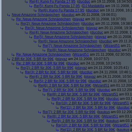
Re(4): Kung Fu Panda 17,95
(
ducduc
am 19.11.2008, 16:34:50)
Re(5): Kung Fu Panda 17,95
(
DJ Mastakilla
am 19.11.2008, 
Re(6): Kung Fu Panda 17,95
(
ducduc
am 19.11.2008, 16:
Neue Amazone Schnäppchen
(
ducduc
am 20.11.2008, 19:06:01)
Re: Neue Amazone Schnäppchen
(
playaz
am 20.11.2008, 19:37:00)
Re(2): Neue Amazone Schnäppchen
(
ducduc
am 20.11.2008, 19:38:
Re(3): Neue Amazone Schnäppchen
(
playaz
am 20.11.2008, 19:3
Re(4): Neue Amazone Schnäppchen
(
ducduc
am 20.11.2008, 1
Re(5): Neue Amazone Schnäppchen
(
playaz
am 20.11.2008,
Re(6): Neue Amazone Schnäppchen
(
ducduc
am 20.11.20
Re(7): Neue Amazone Schnäppchen
(
Wizard51
am 21.
Re(8): Neue Amazone Schnäppchen
(
ducduc
am 21.
Re: Neue Amazone Schnäppchen
(
Wizard51
am 21.11.2008, 02:30:50)
2 BR für 30€, 5 BR für 99€
(
playaz
am 24.11.2008, 10:07:57)
Re: 2 BR für 30€, 5 BR für 99€
(
ducduc
am 24.11.2008, 10:24:53)
Re(2): 2 BR für 30€, 5 BR für 99€
(
playaz
am 24.11.2008, 10:25:41)
Re(3): 2 BR für 30€, 5 BR für 99€
(
ducduc
am 24.11.2008, 10:46:1
Re(4): 2 BR für 30€, 5 BR für 99€
(
playaz
am 24.11.2008, 10:50
Re(5): 2 BR für 30€, 5 BR für 99€
(
ducduc
am 24.11.2008, 12
Re(6): 2 BR für 30€, 5 BR für 99€
(
Wizard51
am 01.12.200
Re(7): 2 BR für 30€, 5 BR für 99€
(
ducduc
am 03.12.200
Re(8): 2 BR für 30€, 5 BR für 99€
(
Wizard51
am 03.1
Re(9): 2 BR für 30€, 5 BR für 99€
(
ducduc
am 03.1
Re(10): 2 BR für 30€, 5 BR für 99€
(
Wizard51
a
Re(11): 2 BR für 30€, 5 BR für 99€
(
ducduc
a
Re(7): 2 BR für 30€, 5 BR für 99€
(
kaukus
am 03.12.200
Re(8): 2 BR für 30€, 5 BR für 99€
(
Wizard51
am 03.1
Re(9): 2 BR für 30€, 5 BR für 99€
(
kaukus
am 03.1
Re(10): 2 BR für 30€, 5 BR für 99€
(
Wizard51
a
Re(11): 2 BR für 30€, 5 BR für 99€
(
kaukus
a