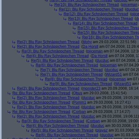
Re(9): Blu Ray Schnäppchen Thread
(
ducduc
am 30.
Re(10): Blu Ray Schnäppchen Thread
(
piiceman
Re(11): Blu Ray Schnäppchen Thread
(
ducduc
Re(12): Blu Ray Schnäppchen Thread
(
piic
Re(13): Blu Ray Schnäppchen Thread
(
d
Re(14): Blu Ray Schnäppchen Thread
Re(15): Blu Ray Schnäppchen Thre
Re(15): Blu Ray Schnäppchen Thre
Re(16): Blu Ray Schnäppchen T
Re(2): Blu Ray Schnäppchen Thread
(
Mohy
am 29.03.2008, 22:51:56)
Re(2): Blu Ray Schnäppchen Thread
(
Da Horstl
am 07.04.2008, 11:26:4
Re(3): Blu Ray Schnäppchen Thread
(
piiceman
am 07.04.2008, 12:1
Re(4): Blu Ray Schnäppchen Thread
(
Da Horstl
am 07.04.2008, 1
Re(5): Blu Ray Schnäppchen Thread
(
ducduc
am 07.04.2008, 1
Re(6): Blu Ray Schnäppchen Thread
(
piiceman
am 07.04.200
Re(7): Blu Ray Schnäppchen Thread
(
ducduc
am 07.04.20
Re(7): Blu Ray Schnäppchen Thread
(
Wizard51
am 07.04.
Re(8): Blu Ray Schnäppchen Thread
(
piiceman
am 07.0
Re(9): Blu Ray Schnäppchen Thread
(
Wizard51
am 0
Re(2): Blu Ray Schnäppchen Thread
(
monster23
am 20.09.2008, 16:14
Re: Blu Ray Schnäppchen Thread
(
Qbus
am 29.03.2008, 15:41:54)
Re(2): Blu Ray Schnäppchen Thread
(
ducduc
am 29.03.2008, 19:05:28
Re: Blu Ray Schnäppchen Thread
(
Pomm1
am 29.03.2008, 16:27:41)
Re(2): Blu Ray Schnäppchen Thread
(
ducduc
am 29.03.2008, 19:06:56
Re: Blu Ray Schnäppchen Thread
(
Corban
am 29.03.2008, 17:14:27)
Re(2): Blu Ray Schnäppchen Thread
(
ducduc
am 29.03.2008, 19:06:11)
Re(3): Blu Ray Schnäppchen Thread
(
Corban
am 30.03.2008, 19:00:
Re(4): Blu Ray Schnäppchen Thread
(
ducduc
am 30.03.2008, 19:
Re(5): Blu Ray Schnäppchen Thread
(
playaz
am 31.03.2008, 0
Re(6): Blu Ray Schnäppchen Thread
(
ducduc
am 31.03.2008