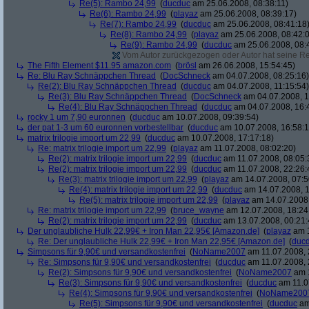
Re(5): Rambo 24,99
(
ducduc
am 25.06.2008, 08:38:11)
Re(6): Rambo 24,99
(
playaz
am 25.06.2008, 08:39:17)
Re(7): Rambo 24,99
(
ducduc
am 25.06.2008, 08:41:18
Re(8): Rambo 24,99
(
playaz
am 25.06.2008, 08:42:
Re(9): Rambo 24,99
(
ducduc
am 25.06.2008, 08:
Vom Autor zurückgezogen oder Autor hat seine Regi
The Fifth Element $11.95 amazon.com
(
brösl
am 26.06.2008, 15:54:45)
Re: Blu Ray Schnäppchen Thread
(
DocSchneck
am 04.07.2008, 08:25:16)
Re(2): Blu Ray Schnäppchen Thread
(
ducduc
am 04.07.2008, 11:15:54)
Re(3): Blu Ray Schnäppchen Thread
(
DocSchneck
am 04.07.2008, 1
Re(4): Blu Ray Schnäppchen Thread
(
ducduc
am 04.07.2008, 16:
rocky 1 um 7,90 euronnen
(
ducduc
am 10.07.2008, 09:39:54)
der pat 1-3 um 60 euronnen vorbestellbar
(
ducduc
am 10.07.2008, 16:58:1
matrix trilogie import um 22,99
(
ducduc
am 10.07.2008, 17:17:18)
Re: matrix trilogie import um 22,99
(
playaz
am 11.07.2008, 08:02:20)
Re(2): matrix trilogie import um 22,99
(
ducduc
am 11.07.2008, 08:05:
Re(2): matrix trilogie import um 22,99
(
ducduc
am 11.07.2008, 22:26:
Re(3): matrix trilogie import um 22,99
(
playaz
am 14.07.2008, 07:5
Re(4): matrix trilogie import um 22,99
(
ducduc
am 14.07.2008, 1
Re(5): matrix trilogie import um 22,99
(
playaz
am 14.07.2008,
Re: matrix trilogie import um 22,99
(
bruce_wayne
am 12.07.2008, 18:24
Re(2): matrix trilogie import um 22,99
(
ducduc
am 13.07.2008, 00:21:
Der unglaubliche Hulk 22,99€ + Iron Man 22,95€ [Amazon.de]
(
playaz
am 1
Re: Der unglaubliche Hulk 22,99€ + Iron Man 22,95€ [Amazon.de]
(
duc
Simpsons für 9,90€ und versandkostenfrei
(
NoName2007
am 11.07.2008, 
Re: Simpsons für 9,90€ und versandkostenfrei
(
ducduc
am 11.07.2008, 
Re(2): Simpsons für 9,90€ und versandkostenfrei
(
NoName2007
am 1
Re(3): Simpsons für 9,90€ und versandkostenfrei
(
ducduc
am 11.0
Re(4): Simpsons für 9,90€ und versandkostenfrei
(
NoName200
Re(5): Simpsons für 9,90€ und versandkostenfrei
(
ducduc
am