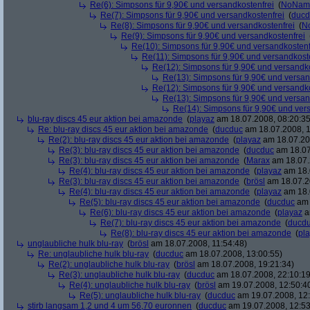
Re(6): Simpsons für 9,90€ und versandkostenfrei
(
NoNam
Re(7): Simpsons für 9,90€ und versandkostenfrei
(
ducd
Re(8): Simpsons für 9,90€ und versandkostenfrei
(
N
Re(9): Simpsons für 9,90€ und versandkostenfrei
Re(10): Simpsons für 9,90€ und versandkostenf
Re(11): Simpsons für 9,90€ und versandkost
Re(12): Simpsons für 9,90€ und versandko
Re(13): Simpsons für 9,90€ und versan
Re(12): Simpsons für 9,90€ und versandko
Re(13): Simpsons für 9,90€ und versan
Re(14): Simpsons für 9,90€ und ver
blu-ray discs 45 eur aktion bei amazonde
(
playaz
am 18.07.2008, 08:20:35
Re: blu-ray discs 45 eur aktion bei amazonde
(
ducduc
am 18.07.2008, 1
Re(2): blu-ray discs 45 eur aktion bei amazonde
(
playaz
am 18.07.200
Re(3): blu-ray discs 45 eur aktion bei amazonde
(
ducduc
am 18.07
Re(3): blu-ray discs 45 eur aktion bei amazonde
(
Marax
am 18.07.
Re(4): blu-ray discs 45 eur aktion bei amazonde
(
playaz
am 18.
Re(3): blu-ray discs 45 eur aktion bei amazonde
(
brösl
am 18.07.2
Re(4): blu-ray discs 45 eur aktion bei amazonde
(
playaz
am 18.
Re(5): blu-ray discs 45 eur aktion bei amazonde
(
ducduc
am 
Re(6): blu-ray discs 45 eur aktion bei amazonde
(
playaz
a
Re(7): blu-ray discs 45 eur aktion bei amazonde
(
ducd
Re(8): blu-ray discs 45 eur aktion bei amazonde
(
pl
unglaubliche hulk blu-ray
(
brösl
am 18.07.2008, 11:54:48)
Re: unglaubliche hulk blu-ray
(
ducduc
am 18.07.2008, 13:00:55)
Re(2): unglaubliche hulk blu-ray
(
brösl
am 18.07.2008, 19:21:34)
Re(3): unglaubliche hulk blu-ray
(
ducduc
am 18.07.2008, 22:10:19
Re(4): unglaubliche hulk blu-ray
(
brösl
am 19.07.2008, 12:50:4
Re(5): unglaubliche hulk blu-ray
(
ducduc
am 19.07.2008, 12:
stirb langsam 1,2 und 4 um 56,70 euronnen
(
ducduc
am 19.07.2008, 12:53