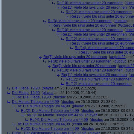
Re(10): viele blu rays unter 20 euronnen
(
ducd
Re(11): viele blu rays unter 20 euronnen
(
Wi
Re(12): viele blu rays unter 20 euronnen
Re(13): viele blu rays unter 20 euronn
Re(8): viele blu rays unter 20 euronnen
(
ducduc
am 2
Re(9): viele blu rays unter 20 euronnen
(
Wizard5
Re(10): viele blu rays unter 20 euronnen
(
ducd
Re(11): viele blu rays unter 20 euronnen
(
Wi
Re(12): viele blu rays unter 20 euronnen
Re(13): viele blu rays unter 20 euronn
Re(14): viele blu rays unter 20 euro
Re(15): viele blu rays unter 20 e
Re(7): viele blu rays unter 20 euronnen
(
angelo22
am 0
Re(8): viele blu rays unter 20 euronnen
(
ducduc
am 0
Re(9): viele blu rays unter 20 euronnen
(
angelo2
Re(10): viele blu rays unter 20 euronnen
(
ducd
Re(11): viele blu rays unter 20 euronnen
(
an
Re(12): viele blu rays unter 20 euronnen
Re(12): viele blu rays unter 20 euronnen
Die Fliege, 19,90
(
playaz
am 25.10.2008, 21:15:29)
Die Fliege, 19,90
(
playaz
am 25.10.2008, 21:15:44)
Re: Die Fliege, 19,90
(
ducduc
am 25.10.2008, 21:23:05)
Die Mumie Trilogie um 44,99
(
ducduc
am 25.10.2008, 21:38:09)
Re: Die Mumie Trilogie um 44,99
(
playaz
am 25.10.2008, 21:59:52)
Re(2): Die Mumie Trilogie um 44,99
(
ducduc
am 26.10.2008, 09:02:2
Re(3): Die Mumie Trilogie um 44,99
(
playaz
am 26.10.2008, 12:12
Re(4): Die Mumie Trilogie um 44,99
(
ducduc
am 26.10.2008, 14
Re: Die Mumie Trilogie um 44,99
(
cermi
am 26.10.2008, 11:07:12)
Re(2): Die Mumie Trilogie um 44,99
(
ducduc
am 27.10.2008, 08:34:5
Dune - Der Wüstenplanet (Blu-ray Disc) 13,95
(
playaz
am 27.10.2008, 09: