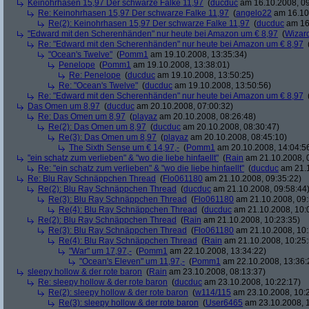
Keinohrhasen 15,97 Der schwarze Falke 11,97
(
ducduc
am 16.10.2008, 09
Re: Keinohrhasen 15,97 Der schwarze Falke 11,97
(
angelo22
am 16.10.
Re(2): Keinohrhasen 15,97 Der schwarze Falke 11,97
(
ducduc
am 16.
"Edward mit den Scherenhänden" nur heute bei Amazon um € 8,97
(
Wizar
Re: "Edward mit den Scherenhänden" nur heute bei Amazon um € 8,97
"Ocean's Twelve"
(
Pomm1
am 19.10.2008, 13:35:34)
Penelope
(
Pomm1
am 19.10.2008, 13:38:01)
Re: Penelope
(
ducduc
am 19.10.2008, 13:50:25)
Re: "Ocean's Twelve"
(
ducduc
am 19.10.2008, 13:50:56)
Re: "Edward mit den Scherenhänden" nur heute bei Amazon um € 8,97
Das Omen um 8,97
(
ducduc
am 20.10.2008, 07:00:32)
Re: Das Omen um 8,97
(
playaz
am 20.10.2008, 08:26:48)
Re(2): Das Omen um 8,97
(
ducduc
am 20.10.2008, 08:30:47)
Re(3): Das Omen um 8,97
(
playaz
am 20.10.2008, 08:45:10)
The Sixth Sense um € 14,97,-
(
Pomm1
am 20.10.2008, 14:04:5
"ein schatz zum verlieben" & "wo die liebe hinfaellt"
(
Rain
am 21.10.2008, 
Re: "ein schatz zum verlieben" & "wo die liebe hinfaellt"
(
ducduc
am 21.1
Re: Blu Ray Schnäppchen Thread
(
Flo061180
am 21.10.2008, 09:35:22)
Re(2): Blu Ray Schnäppchen Thread
(
ducduc
am 21.10.2008, 09:58:44
Re(3): Blu Ray Schnäppchen Thread
(
Flo061180
am 21.10.2008, 09:
Re(4): Blu Ray Schnäppchen Thread
(
ducduc
am 21.10.2008, 10:
Re(2): Blu Ray Schnäppchen Thread
(
Rain
am 21.10.2008, 10:23:35)
Re(3): Blu Ray Schnäppchen Thread
(
Flo061180
am 21.10.2008, 10:
Re(4): Blu Ray Schnäppchen Thread
(
Rain
am 21.10.2008, 10:25:
"War" um 17,97,-
(
Pomm1
am 22.10.2008, 13:34:22)
"Ocean's Eleven" um 11,97,-
(
Pomm1
am 22.10.2008, 13:36:
sleepy hollow & der rote baron
(
Rain
am 23.10.2008, 08:13:37)
Re: sleepy hollow & der rote baron
(
ducduc
am 23.10.2008, 10:22:17)
Re(2): sleepy hollow & der rote baron
(
w114/115
am 23.10.2008, 10:
Re(3): sleepy hollow & der rote baron
(
User6465
am 23.10.2008, 1