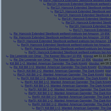
Re(9): Hancock Extended Steelbook weltweit exkl
Re(10): Hancock Extended Steelbook weltweit 
Re(11): Hancock Extended Steelbook weltwei
Re(12): Hancock Extended Steelbook welt
Re(13): Hancock Extended Steelbook w
Re(14): Hancock Extended Steelbook
Re(15): Hancock Extended Steelb
Re(16): Hancock Extended Stee
Re(17): Hancock Extended S
Re: Hancock Extended Steelbook weltweit exklusiv bei Amazon, 19,95€
Re: Hancock Extended Steelbook weltweit exklusiv bei Amazon, 19,95€
Re(2): Hancock Extended Steelbook weltweit exklusiv bei Amazon, 1
Re(3): Hancock Extended Steelbook weltweit exklusiv bei Amazon,
Re(4): Hancock Extended Steelbook weltweit exklusiv bei Amaz
Re(5): Hancock Extended Steelbook weltweit exklusiv bei A
Die Legende von Omar - The Keeper [Blu-ray] 10,95€
(
playaz
am 11.11.200
Re: Die Legende von Omar - The Keeper [Blu-ray] 10,95€
(
ducduc
am 11
Kill Bill 1+2, Wanted, American Gangster, The Dark Knight
(
ducduc
am 18.1
Re: Kill Bill 1+2, Wanted, American Gangster, The Dark Knight
(
DJ Masta
Re(2): Kill Bill 1+2, Wanted, American Gangster, The Dark Knight
(
pla
Re(2): Kill Bill 1+2, Wanted, American Gangster, The Dark Knight
(
du
Re(3): Kill Bill 1+2, Wanted, American Gangster, The Dark Knight
(
Re(4): Kill Bill 1+2, Wanted, American Gangster, The Dark Knigh
Re(4): Kill Bill 1+2, Wanted, American Gangster, The Dark Knigh
Re(5): Kill Bill 1+2, Wanted, American Gangster, The Dark Kni
Re(5): Kill Bill 1+2, Wanted, American Gangster, The Dark Kni
Re(6): Kill Bill 1+2, Wanted, American Gangster, The Dark 
Re(5): Kill Bill 1+2, Wanted, American Gangster, The Dark Kni
Re(6): Kill Bill 1+2, Wanted, American Gangster, The Dark 
Re(7): Kill Bill 1+2, Wanted, American Gangster, The Da