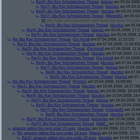
Re(6): Blu Ray Schnäppchen Thread
(
playaz
am 05.04.2008,
Re(7): Blu Ray Schnäppchen Thread
(
ducduc
am 05.04.20
Re(6): Blu Ray Schnäppchen Thread
(
ducduc
am 05.04.2008
Re(7): Blu Ray Schnäppchen Thread
(
Wizard51
am 05.04.
Vom Autor zurückgezogen oder Autor hat seine Registrie
Re(8): Blu Ray Schnäppchen Thread
(
ducduc
am 05.04
Re(4): Blu Ray Schnäppchen Thread
(
playaz
am 05.04.2008, 17:2
Re(5): Blu Ray Schnäppchen Thread
(
ducduc
am 05.04.2008, 1
Re: Blu Ray Schnäppchen Thread
(
Da Horstl
am 07.04.2008, 11:25:23)
Re(2): Blu Ray Schnäppchen Thread
(
ducduc
am 07.04.2008, 11:26:45)
Re(3): Blu Ray Schnäppchen Thread
(
Da Horstl
am 07.04.2008, 11:3
Re(4): Blu Ray Schnäppchen Thread
(
ducduc
am 07.04.2008, 11:
Re(5): Blu Ray Schnäppchen Thread
(
Da Horstl
am 07.04.2008,
Re(6): Blu Ray Schnäppchen Thread
(
ducduc
am 07.04.2008
Re(7): Blu Ray Schnäppchen Thread
(
playaz
am 07.04.200
Re(8): Blu Ray Schnäppchen Thread
(
ducduc
am 07.04
Re(9): Blu Ray Schnäppchen Thread
(
playaz
am 07.
Re: Blu Ray Schnäppchen Thread
(
Pomm1
am 10.04.2008, 16:08:09)
Re(2): Blu Ray Schnäppchen Thread
(
ducduc
am 10.04.2008, 18:27:39
Re(3): Blu Ray Schnäppchen Thread
(
playaz
am 10.04.2008, 18:44:
Re(4): Blu Ray Schnäppchen Thread
(
ducduc
am 10.04.2008, 18:
Re(5): Blu Ray Schnäppchen Thread
(
playaz
am 10.04.2008, 1
Re(6): Blu Ray Schnäppchen Thread
(
ducduc
am 10.04.2008
Re(7): Blu Ray Schnäppchen Thread
(
charras81
am 15.04
Re(8): Blu Ray Schnäppchen Thread
(
ducduc
am 15.04
Re(4): Blu Ray Schnäppchen Thread
(
piiceman
am 10.04.2008, 20
Re(5): Blu Ray Schnäppchen Thread
(
MikE_
am 19.04.2008, 12
amazon aktion blu rays unter 20 euro
(
ducduc
am 14.04.2008, 10:27:25)
Re: amazon aktion blu rays unter 20 euro
(
Marax
am 14.04.2008, 10:33
Re(2): amazon aktion blu rays unter 20 euro
(
ducduc
am 14.04.2008,