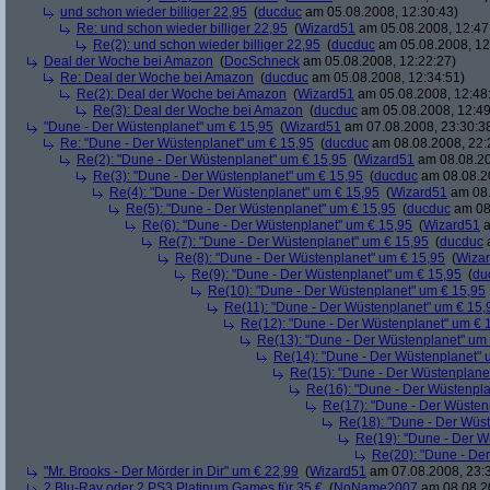
und schon wieder billiger 22,95
(
ducduc
am 05.08.2008, 12:30:43)
Re: und schon wieder billiger 22,95
(
Wizard51
am 05.08.2008, 12:47
Re(2): und schon wieder billiger 22,95
(
ducduc
am 05.08.2008, 12
Deal der Woche bei Amazon
(
DocSchneck
am 05.08.2008, 12:22:27)
Re: Deal der Woche bei Amazon
(
ducduc
am 05.08.2008, 12:34:51)
Re(2): Deal der Woche bei Amazon
(
Wizard51
am 05.08.2008, 12:48
Re(3): Deal der Woche bei Amazon
(
ducduc
am 05.08.2008, 12:49
"Dune - Der Wüstenplanet" um € 15,95
(
Wizard51
am 07.08.2008, 23:30:3
Re: "Dune - Der Wüstenplanet" um € 15,95
(
ducduc
am 08.08.2008, 22:
Re(2): "Dune - Der Wüstenplanet" um € 15,95
(
Wizard51
am 08.08.20
Re(3): "Dune - Der Wüstenplanet" um € 15,95
(
ducduc
am 08.08.20
Re(4): "Dune - Der Wüstenplanet" um € 15,95
(
Wizard51
am 08.
Re(5): "Dune - Der Wüstenplanet" um € 15,95
(
ducduc
am 08.
Re(6): "Dune - Der Wüstenplanet" um € 15,95
(
Wizard51
a
Re(7): "Dune - Der Wüstenplanet" um € 15,95
(
ducduc
a
Re(8): "Dune - Der Wüstenplanet" um € 15,95
(
Wiza
Re(9): "Dune - Der Wüstenplanet" um € 15,95
(
du
Re(10): "Dune - Der Wüstenplanet" um € 15,95
Re(11): "Dune - Der Wüstenplanet" um € 15,
Re(12): "Dune - Der Wüstenplanet" um € 
Re(13): "Dune - Der Wüstenplanet" um
Re(14): "Dune - Der Wüstenplanet" 
Re(15): "Dune - Der Wüstenplane
Re(16): "Dune - Der Wüstenpla
Re(17): "Dune - Der Wüsten
Re(18): "Dune - Der Wüs
Re(19): "Dune - Der W
Re(20): "Dune - De
"Mr. Brooks - Der Mörder in Dir" um € 22,99
(
Wizard51
am 07.08.2008, 23:
2 Blu-Ray oder 2 PS3 Platinum Games für 35 €
(
NoName2007
am 08.08.20