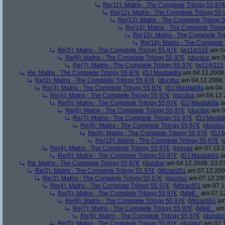
Re(11): Matrix - The Complete Trilogy 55,97
Re(12): Matrix - The Complete Trilogy 55
Re(13): Matrix - The Complete Trilogy 
Re(14): Matrix - The Complete Trilo
Re(15): Matrix - The Complete Tr
Re(16): Matrix - The Complete 
Re(5): Matrix - The Complete Trilogy 55,97€
(
w114/115
am 04
Re(6): Matrix - The Complete Trilogy 55,97€
(
ducduc
am 04
Re(7): Matrix - The Complete Trilogy 55,97€
(
w114/115
Re: Matrix - The Complete Trilogy 55,97€
(
DJ Mastakilla
am 04.12.2008,
Re(2): Matrix - The Complete Trilogy 55,97€
(
ducduc
am 04.12.2008, 
Re(3): Matrix - The Complete Trilogy 55,97€
(
DJ Mastakilla
am 04.1
Re(4): Matrix - The Complete Trilogy 55,97€
(
ducduc
am 04.12.2
Re(5): Matrix - The Complete Trilogy 55,97€
(
DJ Mastakilla
am
Re(6): Matrix - The Complete Trilogy 55,97€
(
ducduc
am 04
Re(7): Matrix - The Complete Trilogy 55,97€
(
DJ Mastak
Re(8): Matrix - The Complete Trilogy 55,97€
(
ducduc
Re(9): Matrix - The Complete Trilogy 55,97€
(
DJ M
Re(10): Matrix - The Complete Trilogy 55,97€
(
Re(4): Matrix - The Complete Trilogy 55,97€
(
playaz
am 07.12.2
Re(5): Matrix - The Complete Trilogy 55,97€
(
DJ Mastakilla
am
Re: Matrix - The Complete Trilogy 55,97€
(
ducduc
am 04.12.2008, 13:23
Re(2): Matrix - The Complete Trilogy 55,97€
(
Wizard51
am 07.12.2008
Re(3): Matrix - The Complete Trilogy 55,97€
(
ducduc
am 07.12.200
Re(4): Matrix - The Complete Trilogy 55,97€
(
Wizard51
am 07.12
Re(5): Matrix - The Complete Trilogy 55,97€
(
MikE_
am 07.12
Re(6): Matrix - The Complete Trilogy 55,97€
(
Wizard51
am 
Re(7): Matrix - The Complete Trilogy 55,97€
(
MikE_
am 
Re(8): Matrix - The Complete Trilogy 55,97€
(
ducduc
Re(5): Matrix - The Complete Trilogy 55,97€
(
ducduc
am 07.1