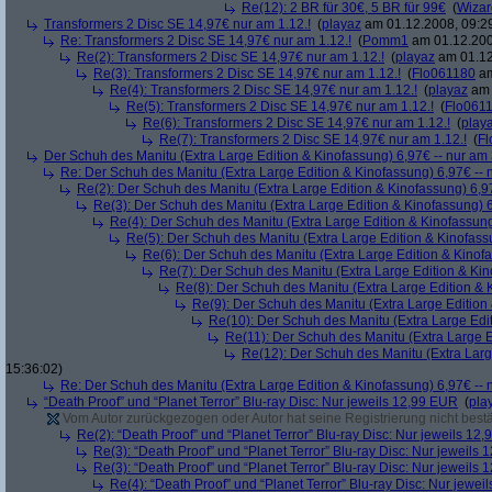
Re(12): 2 BR für 30€, 5 BR für 99€
(
Wiza
Transformers 2 Disc SE 14,97€ nur am 1.12.!
(
playaz
am 01.12.2008, 09:2
Re: Transformers 2 Disc SE 14,97€ nur am 1.12.!
(
Pomm1
am 01.12.200
Re(2): Transformers 2 Disc SE 14,97€ nur am 1.12.!
(
playaz
am 01.12
Re(3): Transformers 2 Disc SE 14,97€ nur am 1.12.!
(
Flo061180
am
Re(4): Transformers 2 Disc SE 14,97€ nur am 1.12.!
(
playaz
am 
Re(5): Transformers 2 Disc SE 14,97€ nur am 1.12.!
(
Flo061
Re(6): Transformers 2 Disc SE 14,97€ nur am 1.12.!
(
play
Re(7): Transformers 2 Disc SE 14,97€ nur am 1.12.!
(
Fl
Der Schuh des Manitu (Extra Large Edition & Kinofassung) 6,97€ -- nur am
Re: Der Schuh des Manitu (Extra Large Edition & Kinofassung) 6,97€ -- 
Re(2): Der Schuh des Manitu (Extra Large Edition & Kinofassung) 6,9
Re(3): Der Schuh des Manitu (Extra Large Edition & Kinofassung) 6
Re(4): Der Schuh des Manitu (Extra Large Edition & Kinofassung
Re(5): Der Schuh des Manitu (Extra Large Edition & Kinofass
Re(6): Der Schuh des Manitu (Extra Large Edition & Kinofa
Re(7): Der Schuh des Manitu (Extra Large Edition & Kin
Re(8): Der Schuh des Manitu (Extra Large Edition & 
Re(9): Der Schuh des Manitu (Extra Large Edition 
Re(10): Der Schuh des Manitu (Extra Large Edit
Re(11): Der Schuh des Manitu (Extra Large E
Re(12): Der Schuh des Manitu (Extra Larg
15:36:02)
Re: Der Schuh des Manitu (Extra Large Edition & Kinofassung) 6,97€ -- 
“Death Proof” und “Planet Terror” Blu-ray Disc: Nur jeweils 12,99 EUR
(
pla
Vom Autor zurückgezogen oder Autor hat seine Registrierung nicht bestä
Re(2): “Death Proof” und “Planet Terror” Blu-ray Disc: Nur jeweils 12
Re(3): “Death Proof” und “Planet Terror” Blu-ray Disc: Nur jeweils
Re(3): “Death Proof” und “Planet Terror” Blu-ray Disc: Nur jeweils
Re(4): “Death Proof” und “Planet Terror” Blu-ray Disc: Nur jewe