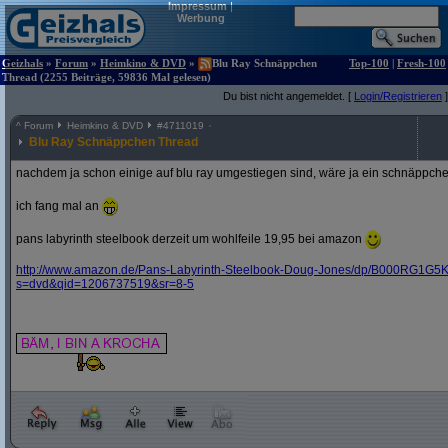
Impressum
|
Werbung
Geizhals
»
Forum
»
Heimkino & DVD
»
Blu Ray Schnäppchen
Top-100
|
Fresh-100
Thread (2255 Beiträge, 59836 Mal gelesen)
Du bist nicht angemeldet. [
Login/Registrieren
]
^
Forum
Heimkino & DVD
#
4711019
Blu Ray Schnäppchen Thread
nachdem ja schon einige auf blu ray umgestiegen sind, wäre ja ein schnäppche
ich fang mal an
pans labyrinth steelbook derzeit um wohlfeile 19,95 bei amazon
http:/
/
www.amazon.de/
Pans-Labyrinth-Steelbook-Doug-Jones/
dp/
B000RG1G5K
s=dvd&
qid=1206737519&
sr=8-5