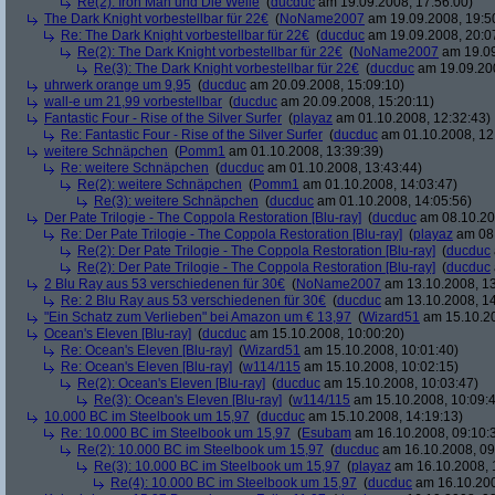
Re(2): Iron Man und Die Welle
(
ducduc
am 19.09.2008, 17:56:00)
The Dark Knight vorbestellbar für 22€
(
NoName2007
am 19.09.2008, 19:5
Re: The Dark Knight vorbestellbar für 22€
(
ducduc
am 19.09.2008, 20:0
Re(2): The Dark Knight vorbestellbar für 22€
(
NoName2007
am 19.09
Re(3): The Dark Knight vorbestellbar für 22€
(
ducduc
am 19.09.200
uhrwerk orange um 9,95
(
ducduc
am 20.09.2008, 15:09:10)
wall-e um 21,99 vorbestellbar
(
ducduc
am 20.09.2008, 15:20:11)
Fantastic Four - Rise of the Silver Surfer
(
playaz
am 01.10.2008, 12:32:43)
Re: Fantastic Four - Rise of the Silver Surfer
(
ducduc
am 01.10.2008, 12
weitere Schnäpchen
(
Pomm1
am 01.10.2008, 13:39:39)
Re: weitere Schnäpchen
(
ducduc
am 01.10.2008, 13:43:44)
Re(2): weitere Schnäpchen
(
Pomm1
am 01.10.2008, 14:03:47)
Re(3): weitere Schnäpchen
(
ducduc
am 01.10.2008, 14:05:56)
Der Pate Trilogie - The Coppola Restoration [Blu-ray]
(
ducduc
am 08.10.20
Re: Der Pate Trilogie - The Coppola Restoration [Blu-ray]
(
playaz
am 08.
Re(2): Der Pate Trilogie - The Coppola Restoration [Blu-ray]
(
ducduc
Re(2): Der Pate Trilogie - The Coppola Restoration [Blu-ray]
(
ducduc
2 Blu Ray aus 53 verschiedenen für 30€
(
NoName2007
am 13.10.2008, 13
Re: 2 Blu Ray aus 53 verschiedenen für 30€
(
ducduc
am 13.10.2008, 14
"Ein Schatz zum Verlieben" bei Amazon um € 13,97
(
Wizard51
am 15.10.20
Ocean's Eleven [Blu-ray]
(
ducduc
am 15.10.2008, 10:00:20)
Re: Ocean's Eleven [Blu-ray]
(
Wizard51
am 15.10.2008, 10:01:40)
Re: Ocean's Eleven [Blu-ray]
(
w114/115
am 15.10.2008, 10:02:15)
Re(2): Ocean's Eleven [Blu-ray]
(
ducduc
am 15.10.2008, 10:03:47)
Re(3): Ocean's Eleven [Blu-ray]
(
w114/115
am 15.10.2008, 10:09:
10.000 BC im Steelbook um 15,97
(
ducduc
am 15.10.2008, 14:19:13)
Re: 10.000 BC im Steelbook um 15,97
(
Esubam
am 16.10.2008, 09:10:
Re(2): 10.000 BC im Steelbook um 15,97
(
ducduc
am 16.10.2008, 09
Re(3): 10.000 BC im Steelbook um 15,97
(
playaz
am 16.10.2008, 
Re(4): 10.000 BC im Steelbook um 15,97
(
ducduc
am 16.10.200