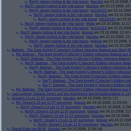
Re(4): sleepy hollow & der rote baron
(
ducduc
am 23.10.2008, 
Re(3): sleepy hollow & der rote baron
(
ducduc
am 23.10.2008, 10:
Re(4): sleepy hollow & der rote baron
(
w114/115
am 23.10.2008
Re(5): sleepy hollow & der rote baron
(
ducduc
am 23.10.2008
Re(6): sleepy hollow & der rote baron
(
w114/115
am 23.10
Re(3): sleepy hollow & der rote baron
(
Rain
am 23.10.2008, 11:12
Re(4): sleepy hollow & der rote baron
(
w114/115
am 23.10.2008,
Re(2): sleepy hollow & der rote baron
(
playaz
am 23.10.2008, 22:42:
Re(3): sleepy hollow & der rote baron
(
ducduc
am 23.10.2008, 22:
Re(4): sleepy hollow & der rote baron
(
playaz
am 23.10.2008, 2
Re(5): sleepy hollow & der rote baron
(
ducduc
am 23.10.2008
Batman - The Dark Knight (Collector's Edition inklusive Batpod aus Glas) [B
Re: Batman - The Dark Knight (Collector's Edition inklusive Batpod aus G
Re(2): Batman - The Dark Knight (Collector's Edition inklusive Batpod 
Re(3): Batman - The Dark Knight (Collector's Edition inklusive Batp
Re(4): Batman - The Dark Knight (Collector's Edition inklusive B
Re(5): Batman - The Dark Knight (Collector's Edition inklusive
Re(6): Batman - The Dark Knight (Collector's Edition inklus
Re(7): Batman - The Dark Knight (Collector's Edition ink
Re(7): Batman - The Dark Knight (Collector's Edition ink
Re: Batman - The Dark Knight (Collector's Edition inklusive Batpod aus G
I am Legend, Indiana Jones und das Königreich des Kristallschädels je 14,
Ocean's 13 um 11,97 euronnen
(
ducduc
am 24.10.2008, 09:31:12)
Re: Ocean's 13 um 11,97 euronnen
(
playaz
am 24.10.2008, 11:53:24)
Re(2): Ocean's 13 um 11,97 euronnen
(
ducduc
am 24.10.2008, 11:56
Re(3): Ocean's 13 um 11,97 euronnen
(
playaz
am 24.10.2008, 11:
Re(4): Ocean's 13 um 11,97 euronnen
(
ducduc
am 24.10.2008, 
Re(5): Ocean's 13 um 11,97 euronnen
(
playaz
am 24.10.2008
Re(6): Ocean's 13 um 11,97 euronnen
(
ducduc
am 24.10.2
Planet Erde um 58,95
(
ducduc
am 24.10.2008, 11:56:19)