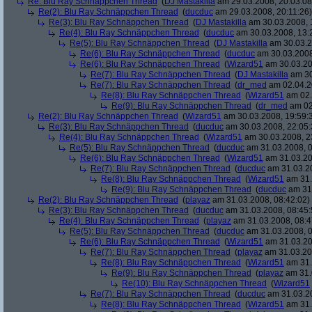
Re: Blu Ray Schnäppchen Thread
(
DJ Mastakilla
am 29.03.2008, 20:03:08
Re(2): Blu Ray Schnäppchen Thread
(
ducduc
am 29.03.2008, 20:11:26)
Re(3): Blu Ray Schnäppchen Thread
(
DJ Mastakilla
am 30.03.2008, 
Re(4): Blu Ray Schnäppchen Thread
(
ducduc
am 30.03.2008, 13:
Re(5): Blu Ray Schnäppchen Thread
(
DJ Mastakilla
am 30.03.2
Re(6): Blu Ray Schnäppchen Thread
(
ducduc
am 30.03.2008
Re(6): Blu Ray Schnäppchen Thread
(
Wizard51
am 30.03.20
Re(7): Blu Ray Schnäppchen Thread
(
DJ Mastakilla
am 30
Re(7): Blu Ray Schnäppchen Thread
(
dr_med
am 02.04.2
Re(8): Blu Ray Schnäppchen Thread
(
Wizard51
am 02.
Re(9): Blu Ray Schnäppchen Thread
(
dr_med
am 02
Re(2): Blu Ray Schnäppchen Thread
(
Wizard51
am 30.03.2008, 19:59:
Re(3): Blu Ray Schnäppchen Thread
(
ducduc
am 30.03.2008, 22:05:
Re(4): Blu Ray Schnäppchen Thread
(
Wizard51
am 30.03.2008, 2
Re(5): Blu Ray Schnäppchen Thread
(
ducduc
am 31.03.2008, 0
Re(6): Blu Ray Schnäppchen Thread
(
Wizard51
am 31.03.20
Re(7): Blu Ray Schnäppchen Thread
(
ducduc
am 31.03.20
Re(8): Blu Ray Schnäppchen Thread
(
Wizard51
am 31.
Re(9): Blu Ray Schnäppchen Thread
(
ducduc
am 31.
Re(2): Blu Ray Schnäppchen Thread
(
playaz
am 31.03.2008, 08:42:02)
Re(3): Blu Ray Schnäppchen Thread
(
ducduc
am 31.03.2008, 08:45:
Re(4): Blu Ray Schnäppchen Thread
(
playaz
am 31.03.2008, 08:4
Re(5): Blu Ray Schnäppchen Thread
(
ducduc
am 31.03.2008, 0
Re(6): Blu Ray Schnäppchen Thread
(
Wizard51
am 31.03.20
Re(7): Blu Ray Schnäppchen Thread
(
playaz
am 31.03.20
Re(8): Blu Ray Schnäppchen Thread
(
Wizard51
am 31.
Re(9): Blu Ray Schnäppchen Thread
(
playaz
am 31.
Re(10): Blu Ray Schnäppchen Thread
(
Wizard51
Re(7): Blu Ray Schnäppchen Thread
(
ducduc
am 31.03.20
Re(8): Blu Ray Schnäppchen Thread
(
Wizard51
am 31.