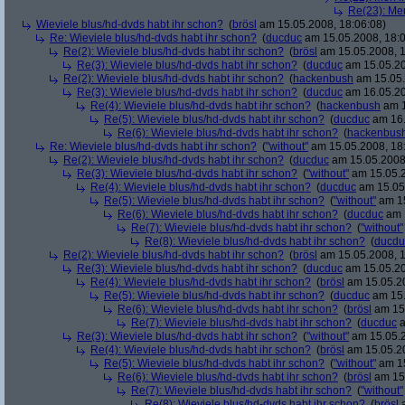
Re(23): Men
Wieviele blus/hd-dvds habt ihr schon?
(
brösl
am 15.05.2008, 18:06:08)
Re: Wieviele blus/hd-dvds habt ihr schon?
(
ducduc
am 15.05.2008, 18:0
Re(2): Wieviele blus/hd-dvds habt ihr schon?
(
brösl
am 15.05.2008, 1
Re(3): Wieviele blus/hd-dvds habt ihr schon?
(
ducduc
am 15.05.20
Re(2): Wieviele blus/hd-dvds habt ihr schon?
(
hackenbush
am 15.05.
Re(3): Wieviele blus/hd-dvds habt ihr schon?
(
ducduc
am 16.05.20
Re(4): Wieviele blus/hd-dvds habt ihr schon?
(
hackenbush
am 1
Re(5): Wieviele blus/hd-dvds habt ihr schon?
(
ducduc
am 16.
Re(6): Wieviele blus/hd-dvds habt ihr schon?
(
hackenbus
Re: Wieviele blus/hd-dvds habt ihr schon?
(
"without"
am 15.05.2008, 18
Re(2): Wieviele blus/hd-dvds habt ihr schon?
(
ducduc
am 15.05.2008,
Re(3): Wieviele blus/hd-dvds habt ihr schon?
(
"without"
am 15.05.2
Re(4): Wieviele blus/hd-dvds habt ihr schon?
(
ducduc
am 15.05.
Re(5): Wieviele blus/hd-dvds habt ihr schon?
(
"without"
am 15
Re(6): Wieviele blus/hd-dvds habt ihr schon?
(
ducduc
am 1
Re(7): Wieviele blus/hd-dvds habt ihr schon?
(
"without"
Re(8): Wieviele blus/hd-dvds habt ihr schon?
(
ducdu
Re(2): Wieviele blus/hd-dvds habt ihr schon?
(
brösl
am 15.05.2008, 1
Re(3): Wieviele blus/hd-dvds habt ihr schon?
(
ducduc
am 15.05.20
Re(4): Wieviele blus/hd-dvds habt ihr schon?
(
brösl
am 15.05.20
Re(5): Wieviele blus/hd-dvds habt ihr schon?
(
ducduc
am 15.
Re(6): Wieviele blus/hd-dvds habt ihr schon?
(
brösl
am 15.
Re(7): Wieviele blus/hd-dvds habt ihr schon?
(
ducduc
a
Re(3): Wieviele blus/hd-dvds habt ihr schon?
(
"without"
am 15.05.2
Re(4): Wieviele blus/hd-dvds habt ihr schon?
(
brösl
am 15.05.20
Re(5): Wieviele blus/hd-dvds habt ihr schon?
(
"without"
am 15
Re(6): Wieviele blus/hd-dvds habt ihr schon?
(
brösl
am 15.
Re(7): Wieviele blus/hd-dvds habt ihr schon?
(
"without"
Re(8): Wieviele blus/hd-dvds habt ihr schon?
(
brösl
a