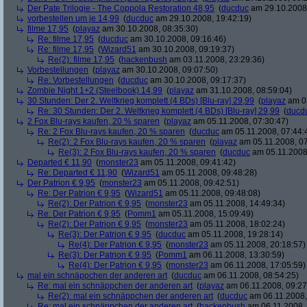
Der Pate Trilogie - The Coppola Restoration 48,95
(
ducduc
am 29.10.2008,
vorbestellen um je 14,99
(
ducduc
am 29.10.2008, 19:42:19)
filme 17,95
(
playaz
am 30.10.2008, 08:35:30)
Re: filme 17,95
(
ducduc
am 30.10.2008, 09:16:46)
Re: filme 17,95
(
Wizard51
am 30.10.2008, 09:19:37)
Re(2): filme 17,95
(
hackenbush
am 03.11.2008, 23:29:36)
Vorbestellungen
(
playaz
am 30.10.2008, 09:07:50)
Re: Vorbestellungen
(
ducduc
am 30.10.2008, 09:17:37)
Zombie Night 1+2 (Steelbook) 14,99
(
playaz
am 31.10.2008, 08:59:04)
30 Stunden: Der 2. Weltkrieg komplett (4 BDs) [Blu-ray] 29,99
(
playaz
am 03
Re: 30 Stunden: Der 2. Weltkrieg komplett (4 BDs) [Blu-ray] 29,99
(
ducd
2 Fox Blu-rays kaufen, 20 % sparen
(
playaz
am 05.11.2008, 07:30:47)
Re: 2 Fox Blu-rays kaufen, 20 % sparen
(
ducduc
am 05.11.2008, 07:44:
Re(2): 2 Fox Blu-rays kaufen, 20 % sparen
(
playaz
am 05.11.2008, 07
Re(3): 2 Fox Blu-rays kaufen, 20 % sparen
(
ducduc
am 05.11.2008,
Departed € 11,90
(
monster23
am 05.11.2008, 09:41:42)
Re: Departed € 11,90
(
Wizard51
am 05.11.2008, 09:48:28)
Der Patrion € 9,95
(
monster23
am 05.11.2008, 09:42:51)
Re: Der Patrion € 9,95
(
Wizard51
am 05.11.2008, 09:48:08)
Re(2): Der Patrion € 9,95
(
monster23
am 05.11.2008, 14:49:34)
Re: Der Patrion € 9,95
(
Pomm1
am 05.11.2008, 15:09:49)
Re(2): Der Patrion € 9,95
(
monster23
am 05.11.2008, 18:02:24)
Re(3): Der Patrion € 9,95
(
ducduc
am 05.11.2008, 19:28:14)
Re(4): Der Patrion € 9,95
(
monster23
am 05.11.2008, 20:18:57)
Re(3): Der Patrion € 9,95
(
Pomm1
am 06.11.2008, 13:30:59)
Re(4): Der Patrion € 9,95
(
monster23
am 06.11.2008, 17:05:59)
mal ein schnäppchen der anderen art
(
ducduc
am 06.11.2008, 08:54:25)
Re: mal ein schnäppchen der anderen art
(
playaz
am 06.11.2008, 09:27
Re(2): mal ein schnäppchen der anderen art
(
ducduc
am 06.11.2008,
Re: mal ein schnäppchen der anderen art
(
hackenbush
am 06.11.2008, 