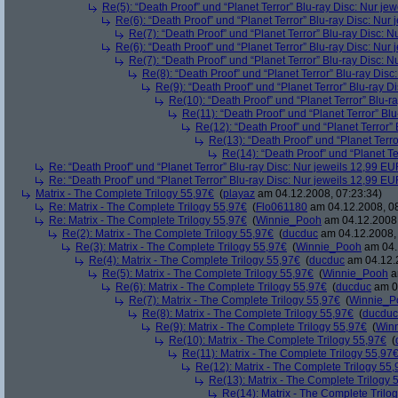
Re(5): “Death Proof” und “Planet Terror” Blu-ray Disc: Nur je
Re(6): “Death Proof” und “Planet Terror” Blu-ray Disc: Nur
Re(7): “Death Proof” und “Planet Terror” Blu-ray Disc: 
Re(6): “Death Proof” und “Planet Terror” Blu-ray Disc: Nur
Re(7): “Death Proof” und “Planet Terror” Blu-ray Disc: 
Re(8): “Death Proof” und “Planet Terror” Blu-ray Dis
Re(9): “Death Proof” und “Planet Terror” Blu-ray D
Re(10): “Death Proof” und “Planet Terror” Blu-r
Re(11): “Death Proof” und “Planet Terror” Bl
Re(12): “Death Proof” und “Planet Terror”
Re(13): “Death Proof” und “Planet Terr
Re(14): “Death Proof” und “Planet Te
Re: “Death Proof” und “Planet Terror” Blu-ray Disc: Nur jeweils 12,99 E
Re: “Death Proof” und “Planet Terror” Blu-ray Disc: Nur jeweils 12,99 E
Matrix - The Complete Trilogy 55,97€
(
playaz
am 04.12.2008, 07:23:34)
Re: Matrix - The Complete Trilogy 55,97€
(
Flo061180
am 04.12.2008, 08
Re: Matrix - The Complete Trilogy 55,97€
(
Winnie_Pooh
am 04.12.2008,
Re(2): Matrix - The Complete Trilogy 55,97€
(
ducduc
am 04.12.2008, 
Re(3): Matrix - The Complete Trilogy 55,97€
(
Winnie_Pooh
am 04.
Re(4): Matrix - The Complete Trilogy 55,97€
(
ducduc
am 04.12.2
Re(5): Matrix - The Complete Trilogy 55,97€
(
Winnie_Pooh
a
Re(6): Matrix - The Complete Trilogy 55,97€
(
ducduc
am 04
Re(7): Matrix - The Complete Trilogy 55,97€
(
Winnie_P
Re(8): Matrix - The Complete Trilogy 55,97€
(
ducduc
Re(9): Matrix - The Complete Trilogy 55,97€
(
Win
Re(10): Matrix - The Complete Trilogy 55,97€
(
Re(11): Matrix - The Complete Trilogy 55,97
Re(12): Matrix - The Complete Trilogy 55
Re(13): Matrix - The Complete Trilogy 
Re(14): Matrix - The Complete Trilo