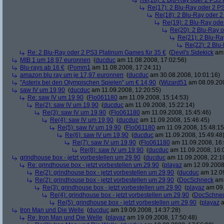
Re(16): 2 Blu-Ray oder 2 PS3 
Re(17): 2 Blu-Ray oder 2 P
Re(18): 2 Blu-Ray oder 2
Re(19): 2 Blu-Ray ode
Re(20): 2 Blu-Ray 
Re(21): 2 Blu-Ra
Re(22): 2 Blu
Re: 2 Blu-Ray oder 2 PS3 Platinum Games für 35 €
(
Devil's Sidekick
am 
MIB 1 um 18,97 euronnen
(
ducduc
am 11.08.2008, 17:02:56)
Blu-rays ab 16 €
(
Pomm1
am 11.08.2008, 17:24:11)
amazon blu ray um je 17,97 euronnen
(
ducduc
am 30.08.2008, 10:01:16)
"Asterix bei den Olympischen Spielen" um € 14,90
(
Wizard51
am 08.09.200
saw IV um 19,90
(
ducduc
am 11.09.2008, 12:20:55)
Re: saw IV um 19,90
(
Flo061180
am 11.09.2008, 15:14:53)
Re(2): saw IV um 19,90
(
ducduc
am 11.09.2008, 15:22:14)
Re(3): saw IV um 19,90
(
Flo061180
am 11.09.2008, 15:45:46)
Re(4): saw IV um 19,90
(
ducduc
am 11.09.2008, 15:46:45)
Re(5): saw IV um 19,90
(
Flo061180
am 11.09.2008, 15:48:15
Re(6): saw IV um 19,90
(
ducduc
am 11.09.2008, 15:49:48
Re(7): saw IV um 19,90
(
Flo061180
am 11.09.2008, 16:
Re(8): saw IV um 19,90
(
ducduc
am 11.09.2008, 16:
grindhouse box - jetzt vorbestellen um 29,90
(
ducduc
am 11.09.2008, 22:1
Re: grindhouse box - jetzt vorbestellen um 29,90
(
playaz
am 12.09.2008,
Re(2): grindhouse box - jetzt vorbestellen um 29,90
(
ducduc
am 12.09
Re(2): grindhouse box - jetzt vorbestellen um 29,90
(
DocSchneck
am 
Re(3): grindhouse box - jetzt vorbestellen um 29,90
(
playaz
am 09.
Re(4): grindhouse box - jetzt vorbestellen um 29,90
(
DocSchne
Re(5): grindhouse box - jetzt vorbestellen um 29,90
(
playaz
a
Iron Man und Die Welle
(
ducduc
am 19.09.2008, 14:37:28)
Re: Iron Man und Die Welle
(
playaz
am 19.09.2008, 17:50:48)