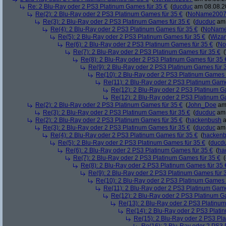
Re: 2 Blu-Ray oder 2 PS3 Platinum Games für 35 €
(
ducduc
am 08.08.20
Re(2): 2 Blu-Ray oder 2 PS3 Platinum Games für 35 €
(
NoName200
Re(3): 2 Blu-Ray oder 2 PS3 Platinum Games für 35 €
(
ducduc
am 
Re(4): 2 Blu-Ray oder 2 PS3 Platinum Games für 35 €
(
NoNam
Re(5): 2 Blu-Ray oder 2 PS3 Platinum Games für 35 €
(
Wiza
Re(6): 2 Blu-Ray oder 2 PS3 Platinum Games für 35 €
(
No
Re(7): 2 Blu-Ray oder 2 PS3 Platinum Games für 35 €
(
Re(8): 2 Blu-Ray oder 2 PS3 Platinum Games für 35 
Re(9): 2 Blu-Ray oder 2 PS3 Platinum Games für 
Re(10): 2 Blu-Ray oder 2 PS3 Platinum Games 
Re(11): 2 Blu-Ray oder 2 PS3 Platinum Game
Re(12): 2 Blu-Ray oder 2 PS3 Platinum G
Re(12): 2 Blu-Ray oder 2 PS3 Platinum G
Re(2): 2 Blu-Ray oder 2 PS3 Platinum Games für 35 €
(
John_Doe
am 
Re(3): 2 Blu-Ray oder 2 PS3 Platinum Games für 35 €
(
ducduc
am 
Re(2): 2 Blu-Ray oder 2 PS3 Platinum Games für 35 €
(
hackenbush
a
Re(3): 2 Blu-Ray oder 2 PS3 Platinum Games für 35 €
(
ducduc
am 
Re(4): 2 Blu-Ray oder 2 PS3 Platinum Games für 35 €
(
hacken
Re(5): 2 Blu-Ray oder 2 PS3 Platinum Games für 35 €
(
ducd
Re(6): 2 Blu-Ray oder 2 PS3 Platinum Games für 35 €
(
ha
Re(7): 2 Blu-Ray oder 2 PS3 Platinum Games für 35 €
(
Re(8): 2 Blu-Ray oder 2 PS3 Platinum Games für 35 
Re(9): 2 Blu-Ray oder 2 PS3 Platinum Games für 
Re(10): 2 Blu-Ray oder 2 PS3 Platinum Games 
Re(11): 2 Blu-Ray oder 2 PS3 Platinum Game
Re(12): 2 Blu-Ray oder 2 PS3 Platinum G
Re(13): 2 Blu-Ray oder 2 PS3 Platinum
Re(14): 2 Blu-Ray oder 2 PS3 Plati
Re(15): 2 Blu-Ray oder 2 PS3 Pl