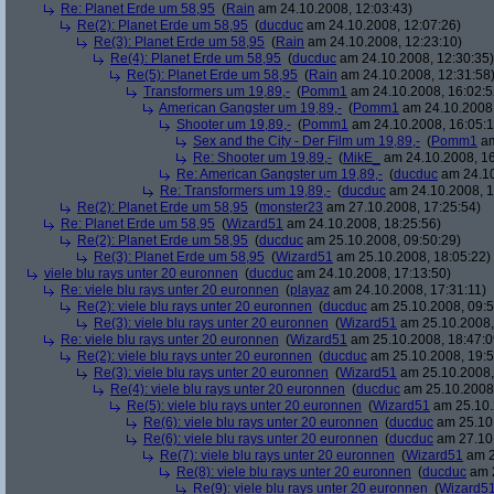
Re: Planet Erde um 58,95
(
Rain
am 24.10.2008, 12:03:43)
Re(2): Planet Erde um 58,95
(
ducduc
am 24.10.2008, 12:07:26)
Re(3): Planet Erde um 58,95
(
Rain
am 24.10.2008, 12:23:10)
Re(4): Planet Erde um 58,95
(
ducduc
am 24.10.2008, 12:30:35)
Re(5): Planet Erde um 58,95
(
Rain
am 24.10.2008, 12:31:58
Transformers um 19,89,-
(
Pomm1
am 24.10.2008, 16:02:5
American Gangster um 19,89,-
(
Pomm1
am 24.10.2008,
Shooter um 19,89,-
(
Pomm1
am 24.10.2008, 16:05:1
Sex and the City - Der Film um 19,89,-
(
Pomm1
am
Re: Shooter um 19,89,-
(
MikE_
am 24.10.2008, 16
Re: American Gangster um 19,89,-
(
ducduc
am 24.10
Re: Transformers um 19,89,-
(
ducduc
am 24.10.2008, 1
Re(2): Planet Erde um 58,95
(
monster23
am 27.10.2008, 17:25:54)
Re: Planet Erde um 58,95
(
Wizard51
am 24.10.2008, 18:25:56)
Re(2): Planet Erde um 58,95
(
ducduc
am 25.10.2008, 09:50:29)
Re(3): Planet Erde um 58,95
(
Wizard51
am 25.10.2008, 18:05:22)
viele blu rays unter 20 euronnen
(
ducduc
am 24.10.2008, 17:13:50)
Re: viele blu rays unter 20 euronnen
(
playaz
am 24.10.2008, 17:31:11)
Re(2): viele blu rays unter 20 euronnen
(
ducduc
am 25.10.2008, 09:5
Re(3): viele blu rays unter 20 euronnen
(
Wizard51
am 25.10.2008,
Re: viele blu rays unter 20 euronnen
(
Wizard51
am 25.10.2008, 18:47:0
Re(2): viele blu rays unter 20 euronnen
(
ducduc
am 25.10.2008, 19:5
Re(3): viele blu rays unter 20 euronnen
(
Wizard51
am 25.10.2008,
Re(4): viele blu rays unter 20 euronnen
(
ducduc
am 25.10.2008,
Re(5): viele blu rays unter 20 euronnen
(
Wizard51
am 25.10.
Re(6): viele blu rays unter 20 euronnen
(
ducduc
am 25.10.
Re(6): viele blu rays unter 20 euronnen
(
ducduc
am 27.10.
Re(7): viele blu rays unter 20 euronnen
(
Wizard51
am 2
Re(8): viele blu rays unter 20 euronnen
(
ducduc
am 2
Re(9): viele blu rays unter 20 euronnen
(
Wizard5