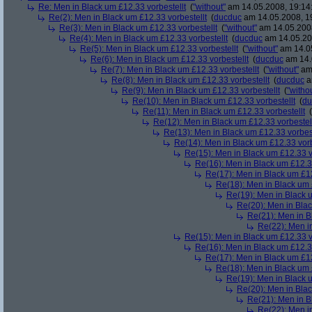
Re: Men in Black um £12.33 vorbestellt
(
"without"
am 14.05.2008, 19:14
Re(2): Men in Black um £12.33 vorbestellt
(
ducduc
am 14.05.2008, 1
Re(3): Men in Black um £12.33 vorbestellt
(
"without"
am 14.05.2008
Re(4): Men in Black um £12.33 vorbestellt
(
ducduc
am 14.05.20
Re(5): Men in Black um £12.33 vorbestellt
(
"without"
am 14.05
Re(6): Men in Black um £12.33 vorbestellt
(
ducduc
am 14.
Re(7): Men in Black um £12.33 vorbestellt
(
"without"
am 
Re(8): Men in Black um £12.33 vorbestellt
(
ducduc
a
Re(9): Men in Black um £12.33 vorbestellt
(
"witho
Re(10): Men in Black um £12.33 vorbestellt
(
du
Re(11): Men in Black um £12.33 vorbestellt
(
Re(12): Men in Black um £12.33 vorbestel
Re(13): Men in Black um £12.33 vorbest
Re(14): Men in Black um £12.33 vorb
Re(15): Men in Black um £12.33 v
Re(16): Men in Black um £12.33
Re(17): Men in Black um £12
Re(18): Men in Black um 
Re(19): Men in Black u
Re(20): Men in Blac
Re(21): Men in B
Re(22): Men in
Re(15): Men in Black um £12.33 v
Re(16): Men in Black um £12.33
Re(17): Men in Black um £12
Re(18): Men in Black um 
Re(19): Men in Black u
Re(20): Men in Blac
Re(21): Men in B
Re(22): Men in