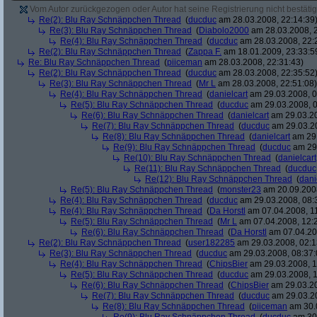
Vom Autor zurückgezogen oder Autor hat seine Registrierung nicht bestätig
Re(2): Blu Ray Schnäppchen Thread
(
ducduc
am 28.03.2008, 22:14:39
Re(3): Blu Ray Schnäppchen Thread
(
Diabolo2000
am 28.03.2008, 2
Re(4): Blu Ray Schnäppchen Thread
(
ducduc
am 28.03.2008, 22:
Re(2): Blu Ray Schnäppchen Thread
(
Zappa F.
am 18.01.2009, 23:33:5
Re: Blu Ray Schnäppchen Thread
(
piiceman
am 28.03.2008, 22:31:43)
Re(2): Blu Ray Schnäppchen Thread
(
ducduc
am 28.03.2008, 22:35:52
Re(3): Blu Ray Schnäppchen Thread
(
Mr L
am 28.03.2008, 22:51:08)
Re(4): Blu Ray Schnäppchen Thread
(
danielcart
am 29.03.2008, 0
Re(5): Blu Ray Schnäppchen Thread
(
ducduc
am 29.03.2008, 0
Re(6): Blu Ray Schnäppchen Thread
(
danielcart
am 29.03.20
Re(7): Blu Ray Schnäppchen Thread
(
ducduc
am 29.03.20
Re(8): Blu Ray Schnäppchen Thread
(
danielcart
am 29.
Re(9): Blu Ray Schnäppchen Thread
(
ducduc
am 29.
Re(10): Blu Ray Schnäppchen Thread
(
danielcart
Re(11): Blu Ray Schnäppchen Thread
(
ducduc
Re(12): Blu Ray Schnäppchen Thread
(
dani
Re(5): Blu Ray Schnäppchen Thread
(
monster23
am 20.09.2008
Re(4): Blu Ray Schnäppchen Thread
(
ducduc
am 29.03.2008, 08:
Re(4): Blu Ray Schnäppchen Thread
(
Da Horstl
am 07.04.2008, 11
Re(5): Blu Ray Schnäppchen Thread
(
Mr L
am 07.04.2008, 12:
Re(6): Blu Ray Schnäppchen Thread
(
Da Horstl
am 07.04.20
Re(2): Blu Ray Schnäppchen Thread
(
user182285
am 29.03.2008, 02:1
Re(3): Blu Ray Schnäppchen Thread
(
ducduc
am 29.03.2008, 08:37:
Re(4): Blu Ray Schnäppchen Thread
(
ChipsBier
am 29.03.2008, 1
Re(5): Blu Ray Schnäppchen Thread
(
ducduc
am 29.03.2008, 1
Re(6): Blu Ray Schnäppchen Thread
(
ChipsBier
am 29.03.20
Re(7): Blu Ray Schnäppchen Thread
(
ducduc
am 29.03.20
Re(8): Blu Ray Schnäppchen Thread
(
piiceman
am 30.0