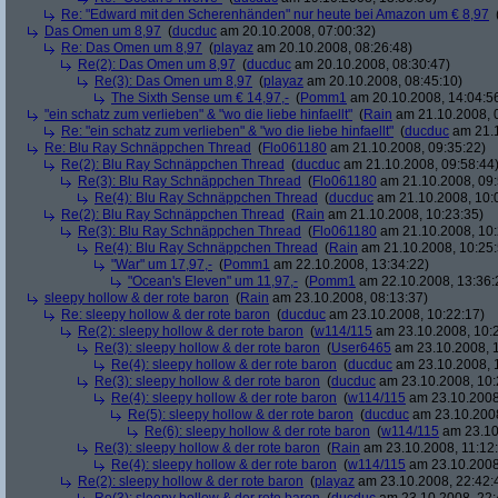
Re: "Edward mit den Scherenhänden" nur heute bei Amazon um € 8,97
Das Omen um 8,97
(
ducduc
am 20.10.2008, 07:00:32)
Re: Das Omen um 8,97
(
playaz
am 20.10.2008, 08:26:48)
Re(2): Das Omen um 8,97
(
ducduc
am 20.10.2008, 08:30:47)
Re(3): Das Omen um 8,97
(
playaz
am 20.10.2008, 08:45:10)
The Sixth Sense um € 14,97,-
(
Pomm1
am 20.10.2008, 14:04:5
"ein schatz zum verlieben" & "wo die liebe hinfaellt"
(
Rain
am 21.10.2008, 
Re: "ein schatz zum verlieben" & "wo die liebe hinfaellt"
(
ducduc
am 21.1
Re: Blu Ray Schnäppchen Thread
(
Flo061180
am 21.10.2008, 09:35:22)
Re(2): Blu Ray Schnäppchen Thread
(
ducduc
am 21.10.2008, 09:58:44
Re(3): Blu Ray Schnäppchen Thread
(
Flo061180
am 21.10.2008, 09:
Re(4): Blu Ray Schnäppchen Thread
(
ducduc
am 21.10.2008, 10:
Re(2): Blu Ray Schnäppchen Thread
(
Rain
am 21.10.2008, 10:23:35)
Re(3): Blu Ray Schnäppchen Thread
(
Flo061180
am 21.10.2008, 10:
Re(4): Blu Ray Schnäppchen Thread
(
Rain
am 21.10.2008, 10:25:
"War" um 17,97,-
(
Pomm1
am 22.10.2008, 13:34:22)
"Ocean's Eleven" um 11,97,-
(
Pomm1
am 22.10.2008, 13:36:
sleepy hollow & der rote baron
(
Rain
am 23.10.2008, 08:13:37)
Re: sleepy hollow & der rote baron
(
ducduc
am 23.10.2008, 10:22:17)
Re(2): sleepy hollow & der rote baron
(
w114/115
am 23.10.2008, 10:
Re(3): sleepy hollow & der rote baron
(
User6465
am 23.10.2008, 1
Re(4): sleepy hollow & der rote baron
(
ducduc
am 23.10.2008, 
Re(3): sleepy hollow & der rote baron
(
ducduc
am 23.10.2008, 10:
Re(4): sleepy hollow & der rote baron
(
w114/115
am 23.10.2008
Re(5): sleepy hollow & der rote baron
(
ducduc
am 23.10.2008
Re(6): sleepy hollow & der rote baron
(
w114/115
am 23.10
Re(3): sleepy hollow & der rote baron
(
Rain
am 23.10.2008, 11:12
Re(4): sleepy hollow & der rote baron
(
w114/115
am 23.10.2008,
Re(2): sleepy hollow & der rote baron
(
playaz
am 23.10.2008, 22:42: