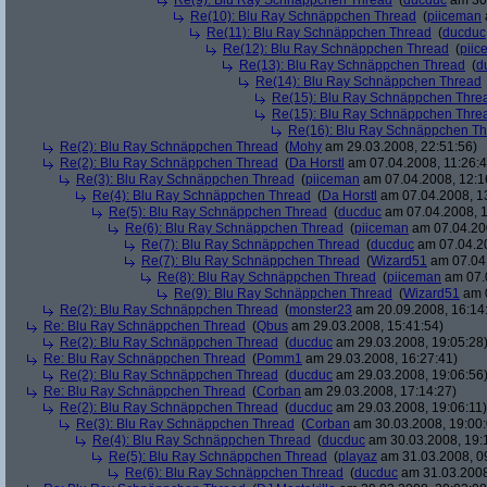
Re(9): Blu Ray Schnäppchen Thread
(
ducduc
am 30.
Re(10): Blu Ray Schnäppchen Thread
(
piiceman
Re(11): Blu Ray Schnäppchen Thread
(
ducduc
Re(12): Blu Ray Schnäppchen Thread
(
piic
Re(13): Blu Ray Schnäppchen Thread
(
d
Re(14): Blu Ray Schnäppchen Thread
Re(15): Blu Ray Schnäppchen Thre
Re(15): Blu Ray Schnäppchen Thre
Re(16): Blu Ray Schnäppchen T
Re(2): Blu Ray Schnäppchen Thread
(
Mohy
am 29.03.2008, 22:51:56)
Re(2): Blu Ray Schnäppchen Thread
(
Da Horstl
am 07.04.2008, 11:26:4
Re(3): Blu Ray Schnäppchen Thread
(
piiceman
am 07.04.2008, 12:1
Re(4): Blu Ray Schnäppchen Thread
(
Da Horstl
am 07.04.2008, 1
Re(5): Blu Ray Schnäppchen Thread
(
ducduc
am 07.04.2008, 1
Re(6): Blu Ray Schnäppchen Thread
(
piiceman
am 07.04.200
Re(7): Blu Ray Schnäppchen Thread
(
ducduc
am 07.04.20
Re(7): Blu Ray Schnäppchen Thread
(
Wizard51
am 07.04.
Re(8): Blu Ray Schnäppchen Thread
(
piiceman
am 07.0
Re(9): Blu Ray Schnäppchen Thread
(
Wizard51
am 0
Re(2): Blu Ray Schnäppchen Thread
(
monster23
am 20.09.2008, 16:14
Re: Blu Ray Schnäppchen Thread
(
Qbus
am 29.03.2008, 15:41:54)
Re(2): Blu Ray Schnäppchen Thread
(
ducduc
am 29.03.2008, 19:05:28
Re: Blu Ray Schnäppchen Thread
(
Pomm1
am 29.03.2008, 16:27:41)
Re(2): Blu Ray Schnäppchen Thread
(
ducduc
am 29.03.2008, 19:06:56
Re: Blu Ray Schnäppchen Thread
(
Corban
am 29.03.2008, 17:14:27)
Re(2): Blu Ray Schnäppchen Thread
(
ducduc
am 29.03.2008, 19:06:11)
Re(3): Blu Ray Schnäppchen Thread
(
Corban
am 30.03.2008, 19:00:
Re(4): Blu Ray Schnäppchen Thread
(
ducduc
am 30.03.2008, 19:
Re(5): Blu Ray Schnäppchen Thread
(
playaz
am 31.03.2008, 0
Re(6): Blu Ray Schnäppchen Thread
(
ducduc
am 31.03.2008