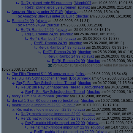
Re(2): planet erde 59 euronnen
(
Morph007
am 19.06.2008, 19:01:56
Re(3): planet erde 59 euronnen
(
playaz
am 19.06.2008, 21:14:19)
Amazon: Blu-rays unter 20 EUR
(
playaz
am 23.06.2008, 15:04:49)
Re: Amazon: Blu-rays unter 20 EUR
(
ducduc
am 23.06.2008, 16:10:08)
Rambo 24,99
(
playaz
am 25.06.2008, 08:11:31)
Re: Rambo 24,99
(
ducduc
am 25.06.2008, 08:12:30)
Re(2): Rambo 24,99
(
playaz
am 25.06.2008, 08:13:19)
Re(3): Rambo 24,99
(
ducduc
am 25.06.2008, 08:16:32)
Re(4): Rambo 24,99
(
playaz
am 25.06.2008, 08:19:37)
Re(5): Rambo 24,99
(
ducduc
am 25.06.2008, 08:38:11)
Re(6): Rambo 24,99
(
playaz
am 25.06.2008, 08:39:17)
Re(7): Rambo 24,99
(
ducduc
am 25.06.2008, 08:41:18
Re(8): Rambo 24,99
(
playaz
am 25.06.2008, 08:42:
Re(9): Rambo 24,99
(
ducduc
am 25.06.2008, 08:
Vom Autor zurückgezogen oder Autor hat seine Regi
10.07.2008, 17:02:37)
The Fifth Element $11.95 amazon.com
(
brösl
am 26.06.2008, 15:54:45)
Re: Blu Ray Schnäppchen Thread
(
DocSchneck
am 04.07.2008, 08:25:16)
Re(2): Blu Ray Schnäppchen Thread
(
ducduc
am 04.07.2008, 11:15:54)
Re(3): Blu Ray Schnäppchen Thread
(
DocSchneck
am 04.07.2008, 1
Re(4): Blu Ray Schnäppchen Thread
(
ducduc
am 04.07.2008, 16:
rocky 1 um 7,90 euronnen
(
ducduc
am 10.07.2008, 09:39:54)
der pat 1-3 um 60 euronnen vorbestellbar
(
ducduc
am 10.07.2008, 16:58:1
matrix trilogie import um 22,99
(
ducduc
am 10.07.2008, 17:17:18)
Re: matrix trilogie import um 22,99
(
playaz
am 11.07.2008, 08:02:20)
Re(2): matrix trilogie import um 22,99
(
ducduc
am 11.07.2008, 08:05:
Re(2): matrix trilogie import um 22,99
(
ducduc
am 11.07.2008, 22:26:
Re(3): matrix trilogie import um 22,99
(
playaz
am 14.07.2008, 07:5
Re(4): matrix trilogie import um 22,99
(
ducduc
am 14.07.2008, 1
Re(5): matrix trilogie import um 22,99
(
playaz
am 14.07.2008,