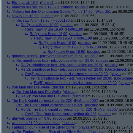
Blu-rays ab 16 €
(
Pomm1
am 11.08.2008, 17:24:11)
amazon blu ray um je 17,97 euronnen
(
ducduc
am 30.08.2008, 10:01:16)
"Asterix bei den Olympischen Spielen" um € 14,90
(
Wizard51
am 08.09.200
saw IV um 19,90
(
ducduc
am 11.09.2008, 12:20:55)
Re: saw IV um 19,90
(
Flo061180
am 11.09.2008, 15:14:53)
Re(2): saw IV um 19,90
(
ducduc
am 11.09.2008, 15:22:14)
Re(3): saw IV um 19,90
(
Flo061180
am 11.09.2008, 15:45:46)
Re(4): saw IV um 19,90
(
ducduc
am 11.09.2008, 15:46:45)
Re(5): saw IV um 19,90
(
Flo061180
am 11.09.2008, 15:48:15
Re(6): saw IV um 19,90
(
ducduc
am 11.09.2008, 15:49:48
Re(7): saw IV um 19,90
(
Flo061180
am 11.09.2008, 16:
Re(8): saw IV um 19,90
(
ducduc
am 11.09.2008, 16:
grindhouse box - jetzt vorbestellen um 29,90
(
ducduc
am 11.09.2008, 22:1
Re: grindhouse box - jetzt vorbestellen um 29,90
(
playaz
am 12.09.2008,
Re(2): grindhouse box - jetzt vorbestellen um 29,90
(
ducduc
am 12.09
Re(2): grindhouse box - jetzt vorbestellen um 29,90
(
DocSchneck
am 
Re(3): grindhouse box - jetzt vorbestellen um 29,90
(
playaz
am 09.
Re(4): grindhouse box - jetzt vorbestellen um 29,90
(
DocSchne
Re(5): grindhouse box - jetzt vorbestellen um 29,90
(
playaz
a
Iron Man und Die Welle
(
ducduc
am 19.09.2008, 14:37:28)
Re: Iron Man und Die Welle
(
playaz
am 19.09.2008, 17:50:48)
Re(2): Iron Man und Die Welle
(
ducduc
am 19.09.2008, 17:56:00)
The Dark Knight vorbestellbar für 22€
(
NoName2007
am 19.09.2008, 19:5
Re: The Dark Knight vorbestellbar für 22€
(
ducduc
am 19.09.2008, 20:0
Re(2): The Dark Knight vorbestellbar für 22€
(
NoName2007
am 19.09
Re(3): The Dark Knight vorbestellbar für 22€
(
ducduc
am 19.09.200
uhrwerk orange um 9,95
(
ducduc
am 20.09.2008, 15:09:10)
wall-e um 21,99 vorbestellbar
(
ducduc
am 20.09.2008, 15:20:11)
Fantastic Four - Rise of the Silver Surfer
(
playaz
am 01.10.2008, 12:32:43)
Re: Fantastic Four - Rise of the Silver Surfer
(
ducduc
am 01.10.2008, 12