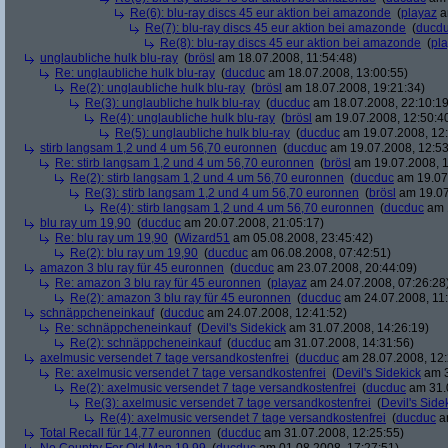
Re(6): blu-ray discs 45 eur aktion bei amazonde
(
playaz
a
Re(7): blu-ray discs 45 eur aktion bei amazonde
(
ducd
Re(8): blu-ray discs 45 eur aktion bei amazonde
(
pl
unglaubliche hulk blu-ray
(
brösl
am 18.07.2008, 11:54:48)
Re: unglaubliche hulk blu-ray
(
ducduc
am 18.07.2008, 13:00:55)
Re(2): unglaubliche hulk blu-ray
(
brösl
am 18.07.2008, 19:21:34)
Re(3): unglaubliche hulk blu-ray
(
ducduc
am 18.07.2008, 22:10:19
Re(4): unglaubliche hulk blu-ray
(
brösl
am 19.07.2008, 12:50:4
Re(5): unglaubliche hulk blu-ray
(
ducduc
am 19.07.2008, 12:
stirb langsam 1,2 und 4 um 56,70 euronnen
(
ducduc
am 19.07.2008, 12:53
Re: stirb langsam 1,2 und 4 um 56,70 euronnen
(
brösl
am 19.07.2008, 1
Re(2): stirb langsam 1,2 und 4 um 56,70 euronnen
(
ducduc
am 19.07.
Re(3): stirb langsam 1,2 und 4 um 56,70 euronnen
(
brösl
am 19.07
Re(4): stirb langsam 1,2 und 4 um 56,70 euronnen
(
ducduc
am 1
blu ray um 19,90
(
ducduc
am 20.07.2008, 21:05:17)
Re: blu ray um 19,90
(
Wizard51
am 05.08.2008, 23:45:42)
Re(2): blu ray um 19,90
(
ducduc
am 06.08.2008, 07:42:51)
amazon 3 blu ray für 45 euronnen
(
ducduc
am 23.07.2008, 20:44:09)
Re: amazon 3 blu ray für 45 euronnen
(
playaz
am 24.07.2008, 07:26:28
Re(2): amazon 3 blu ray für 45 euronnen
(
ducduc
am 24.07.2008, 11:
schnäppcheneinkauf
(
ducduc
am 24.07.2008, 12:41:52)
Re: schnäppcheneinkauf
(
Devil's Sidekick
am 31.07.2008, 14:26:19)
Re(2): schnäppcheneinkauf
(
ducduc
am 31.07.2008, 14:31:56)
axelmusic versendet 7 tage versandkostenfrei
(
ducduc
am 28.07.2008, 12:
Re: axelmusic versendet 7 tage versandkostenfrei
(
Devil's Sidekick
am 3
Re(2): axelmusic versendet 7 tage versandkostenfrei
(
ducduc
am 31.0
Re(3): axelmusic versendet 7 tage versandkostenfrei
(
Devil's Side
Re(4): axelmusic versendet 7 tage versandkostenfrei
(
ducduc
am
Total Recall für 14,77 euronnen
(
ducduc
am 31.07.2008, 12:25:55)