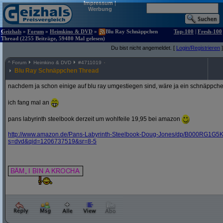
Impressum
|
Werbung
Geizhals
»
Forum
»
Heimkino & DVD
»
Blu Ray Schnäppchen
Top-100
|
Fresh-100
Thread (2255 Beiträge, 59480 Mal gelesen)
Du bist nicht angemeldet. [
Login/Registrieren
]
^
Forum
Heimkino & DVD
#
4711019
Blu Ray Schnäppchen Thread
nachdem ja schon einige auf blu ray umgestiegen sind, wäre ja ein schnäppche
ich fang mal an
pans labyrinth steelbook derzeit um wohlfeile 19,95 bei amazon
http:/
/
www.amazon.de/
Pans-Labyrinth-Steelbook-Doug-Jones/
dp/
B000RG1G5K
s=dvd&
qid=1206737519&
sr=8-5