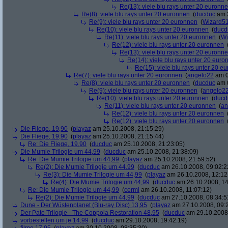
Re(13): viele blu rays unter 20 euronn
Re(8): viele blu rays unter 20 euronnen
(
ducduc
am 2
Re(9): viele blu rays unter 20 euronnen
(
Wizard5
Re(10): viele blu rays unter 20 euronnen
(
ducd
Re(11): viele blu rays unter 20 euronnen
(
Wi
Re(12): viele blu rays unter 20 euronnen
Re(13): viele blu rays unter 20 euronn
Re(14): viele blu rays unter 20 euro
Re(15): viele blu rays unter 20 e
Re(7): viele blu rays unter 20 euronnen
(
angelo22
am 0
Re(8): viele blu rays unter 20 euronnen
(
ducduc
am 0
Re(9): viele blu rays unter 20 euronnen
(
angelo2
Re(10): viele blu rays unter 20 euronnen
(
ducd
Re(11): viele blu rays unter 20 euronnen
(
an
Re(12): viele blu rays unter 20 euronnen
Re(12): viele blu rays unter 20 euronnen
Die Fliege, 19,90
(
playaz
am 25.10.2008, 21:15:29)
Die Fliege, 19,90
(
playaz
am 25.10.2008, 21:15:44)
Re: Die Fliege, 19,90
(
ducduc
am 25.10.2008, 21:23:05)
Die Mumie Trilogie um 44,99
(
ducduc
am 25.10.2008, 21:38:09)
Re: Die Mumie Trilogie um 44,99
(
playaz
am 25.10.2008, 21:59:52)
Re(2): Die Mumie Trilogie um 44,99
(
ducduc
am 26.10.2008, 09:02:2
Re(3): Die Mumie Trilogie um 44,99
(
playaz
am 26.10.2008, 12:12
Re(4): Die Mumie Trilogie um 44,99
(
ducduc
am 26.10.2008, 14
Re: Die Mumie Trilogie um 44,99
(
cermi
am 26.10.2008, 11:07:12)
Re(2): Die Mumie Trilogie um 44,99
(
ducduc
am 27.10.2008, 08:34:5
Dune - Der Wüstenplanet (Blu-ray Disc) 13,95
(
playaz
am 27.10.2008, 09:
Der Pate Trilogie - The Coppola Restoration 48,95
(
ducduc
am 29.10.2008,
vorbestellen um je 14,99
(
ducduc
am 29.10.2008, 19:42:19)