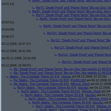
Re(6): “Death Proof” und “Planet Terror” Blu-ray Disc: Nur
14:51:13)
Re(7): “Death Proof” und “Planet Terror” Blu-ray Disc: 
Re(6): “Death Proof” und “Planet Terror” Blu-ray Disc: Nur
Re(7): “Death Proof” und “Planet Terror” Blu-ray Disc: 
Re(8): “Death Proof” und “Planet Terror” Blu-ray Dis
15:03:01)
Re(9): “Death Proof” und “Planet Terror” Blu-ray D
15:04:09)
Re(10): “Death Proof” und “Planet Terror” Blu-r
15:06:07)
Re(11): “Death Proof” und “Planet Terror” Bl
03.12.2008, 16:37:37)
Re(12): “Death Proof” und “Planet Terror”
03.12.2008, 16:41:50)
Re(13): “Death Proof” und “Planet Terr
am 03.12.2008, 16:44:29)
Re(14): “Death Proof” und “Planet Te
03.12.2008, 16:48:07)
Re: “Death Proof” und “Planet Terror” Blu-ray Disc: Nur jeweils 12,99 E
Re: “Death Proof” und “Planet Terror” Blu-ray Disc: Nur jeweils 12,99 E
Matrix - The Complete Trilogy 55,97€
(
playaz
am 04.12.2008, 07:23:34)
Re: Matrix - The Complete Trilogy 55,97€
(
Flo061180
am 04.12.2008, 08
Re: Matrix - The Complete Trilogy 55,97€
(
Winnie_Pooh
am 04.12.2008,
Re(2): Matrix - The Complete Trilogy 55,97€
(
ducduc
am 04.12.2008, 
Re(3): Matrix - The Complete Trilogy 55,97€
(
Winnie_Pooh
am 04.
Re(4): Matrix - The Complete Trilogy 55,97€
(
ducduc
am 04.12.2
Re(5): Matrix - The Complete Trilogy 55,97€
(
Winnie_Pooh
a
Re(6): Matrix - The Complete Trilogy 55,97€
(
ducduc
am 04
Re(7): Matrix - The Complete Trilogy 55,97€
(
Winnie_P
Re(8): Matrix - The Complete Trilogy 55,97€
(
ducduc