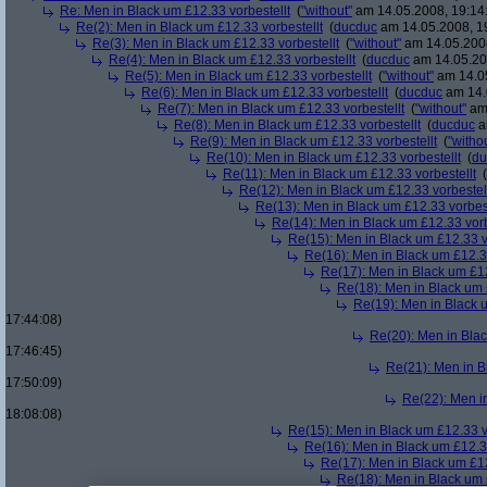
Re: Men in Black um £12.33 vorbestellt
(
"without"
am 14.05.2008, 19:14
Re(2): Men in Black um £12.33 vorbestellt
(
ducduc
am 14.05.2008, 1
Re(3): Men in Black um £12.33 vorbestellt
(
"without"
am 14.05.2008
Re(4): Men in Black um £12.33 vorbestellt
(
ducduc
am 14.05.20
Re(5): Men in Black um £12.33 vorbestellt
(
"without"
am 14.05
Re(6): Men in Black um £12.33 vorbestellt
(
ducduc
am 14.
Re(7): Men in Black um £12.33 vorbestellt
(
"without"
am 
Re(8): Men in Black um £12.33 vorbestellt
(
ducduc
a
Re(9): Men in Black um £12.33 vorbestellt
(
"witho
Re(10): Men in Black um £12.33 vorbestellt
(
du
Re(11): Men in Black um £12.33 vorbestellt
(
Re(12): Men in Black um £12.33 vorbestel
Re(13): Men in Black um £12.33 vorbest
Re(14): Men in Black um £12.33 vorb
Re(15): Men in Black um £12.33 v
Re(16): Men in Black um £12.33
Re(17): Men in Black um £12
Re(18): Men in Black um 
Re(19): Men in Black u
17:44:08)
Re(20): Men in Blac
17:46:45)
Re(21): Men in B
17:50:09)
Re(22): Men in
18:08:08)
Re(15): Men in Black um £12.33 v
Re(16): Men in Black um £12.33
Re(17): Men in Black um £12
Re(18): Men in Black um 