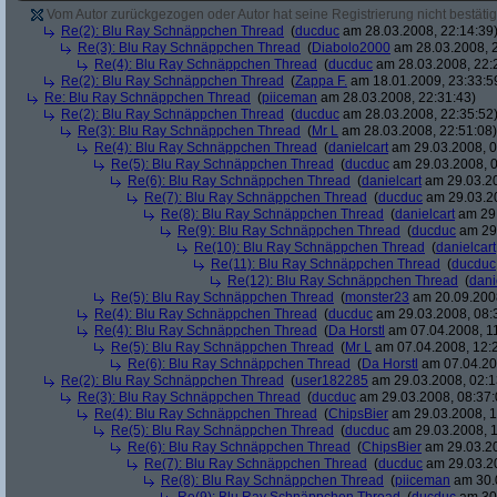
Vom Autor zurückgezogen oder Autor hat seine Registrierung nicht bestätig
Re(2): Blu Ray Schnäppchen Thread
(
ducduc
am 28.03.2008, 22:14:39
Re(3): Blu Ray Schnäppchen Thread
(
Diabolo2000
am 28.03.2008, 2
Re(4): Blu Ray Schnäppchen Thread
(
ducduc
am 28.03.2008, 22:
Re(2): Blu Ray Schnäppchen Thread
(
Zappa F.
am 18.01.2009, 23:33:5
Re: Blu Ray Schnäppchen Thread
(
piiceman
am 28.03.2008, 22:31:43)
Re(2): Blu Ray Schnäppchen Thread
(
ducduc
am 28.03.2008, 22:35:52
Re(3): Blu Ray Schnäppchen Thread
(
Mr L
am 28.03.2008, 22:51:08)
Re(4): Blu Ray Schnäppchen Thread
(
danielcart
am 29.03.2008, 0
Re(5): Blu Ray Schnäppchen Thread
(
ducduc
am 29.03.2008, 0
Re(6): Blu Ray Schnäppchen Thread
(
danielcart
am 29.03.20
Re(7): Blu Ray Schnäppchen Thread
(
ducduc
am 29.03.20
Re(8): Blu Ray Schnäppchen Thread
(
danielcart
am 29.
Re(9): Blu Ray Schnäppchen Thread
(
ducduc
am 29.
Re(10): Blu Ray Schnäppchen Thread
(
danielcart
Re(11): Blu Ray Schnäppchen Thread
(
ducduc
Re(12): Blu Ray Schnäppchen Thread
(
dani
Re(5): Blu Ray Schnäppchen Thread
(
monster23
am 20.09.2008
Re(4): Blu Ray Schnäppchen Thread
(
ducduc
am 29.03.2008, 08:
Re(4): Blu Ray Schnäppchen Thread
(
Da Horstl
am 07.04.2008, 11
Re(5): Blu Ray Schnäppchen Thread
(
Mr L
am 07.04.2008, 12:
Re(6): Blu Ray Schnäppchen Thread
(
Da Horstl
am 07.04.20
Re(2): Blu Ray Schnäppchen Thread
(
user182285
am 29.03.2008, 02:1
Re(3): Blu Ray Schnäppchen Thread
(
ducduc
am 29.03.2008, 08:37:
Re(4): Blu Ray Schnäppchen Thread
(
ChipsBier
am 29.03.2008, 1
Re(5): Blu Ray Schnäppchen Thread
(
ducduc
am 29.03.2008, 1
Re(6): Blu Ray Schnäppchen Thread
(
ChipsBier
am 29.03.20
Re(7): Blu Ray Schnäppchen Thread
(
ducduc
am 29.03.20
Re(8): Blu Ray Schnäppchen Thread
(
piiceman
am 30.0