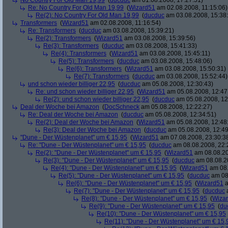
No Country For Old Man 19,99
(
ducduc
am 01.08.2008, 17:27:51)
Re: No Country For Old Man 19,99
(
Wizard51
am 02.08.2008, 11:15:06)
Re(2): No Country For Old Man 19,99
(
ducduc
am 03.08.2008, 15:38
Transformers
(
Wizard51
am 02.08.2008, 11:16:54)
Re: Transformers
(
ducduc
am 03.08.2008, 15:39:21)
Re(2): Transformers
(
Wizard51
am 03.08.2008, 15:39:56)
Re(3): Transformers
(
ducduc
am 03.08.2008, 15:41:33)
Re(4): Transformers
(
Wizard51
am 03.08.2008, 15:45:11)
Re(5): Transformers
(
ducduc
am 03.08.2008, 15:48:06)
Re(6): Transformers
(
Wizard51
am 03.08.2008, 15:50:31)
Re(7): Transformers
(
ducduc
am 03.08.2008, 15:52:44)
und schon wieder billiger 22,95
(
ducduc
am 05.08.2008, 12:30:43)
Re: und schon wieder billiger 22,95
(
Wizard51
am 05.08.2008, 12:47
Re(2): und schon wieder billiger 22,95
(
ducduc
am 05.08.2008, 12
Deal der Woche bei Amazon
(
DocSchneck
am 05.08.2008, 12:22:27)
Re: Deal der Woche bei Amazon
(
ducduc
am 05.08.2008, 12:34:51)
Re(2): Deal der Woche bei Amazon
(
Wizard51
am 05.08.2008, 12:48
Re(3): Deal der Woche bei Amazon
(
ducduc
am 05.08.2008, 12:49
"Dune - Der Wüstenplanet" um € 15,95
(
Wizard51
am 07.08.2008, 23:30:3
Re: "Dune - Der Wüstenplanet" um € 15,95
(
ducduc
am 08.08.2008, 22:
Re(2): "Dune - Der Wüstenplanet" um € 15,95
(
Wizard51
am 08.08.20
Re(3): "Dune - Der Wüstenplanet" um € 15,95
(
ducduc
am 08.08.20
Re(4): "Dune - Der Wüstenplanet" um € 15,95
(
Wizard51
am 08.
Re(5): "Dune - Der Wüstenplanet" um € 15,95
(
ducduc
am 08.
Re(6): "Dune - Der Wüstenplanet" um € 15,95
(
Wizard51
a
Re(7): "Dune - Der Wüstenplanet" um € 15,95
(
ducduc
a
Re(8): "Dune - Der Wüstenplanet" um € 15,95
(
Wiza
Re(9): "Dune - Der Wüstenplanet" um € 15,95
(
du
Re(10): "Dune - Der Wüstenplanet" um € 15,95
Re(11): "Dune - Der Wüstenplanet" um € 15,