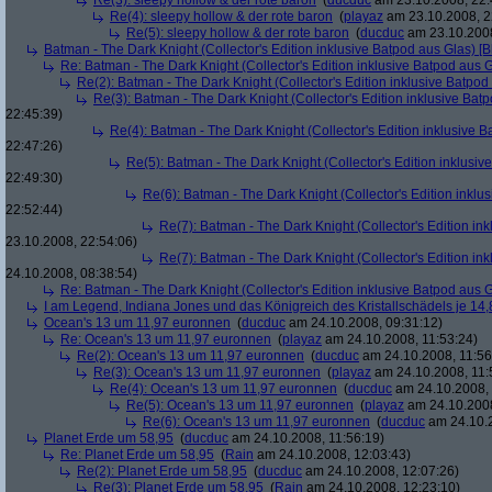
Re(3): sleepy hollow & der rote baron
(
ducduc
am 23.10.2008, 22:
Re(4): sleepy hollow & der rote baron
(
playaz
am 23.10.2008, 2
Re(5): sleepy hollow & der rote baron
(
ducduc
am 23.10.2008
Batman - The Dark Knight (Collector's Edition inklusive Batpod aus Glas) [B
Re: Batman - The Dark Knight (Collector's Edition inklusive Batpod aus G
Re(2): Batman - The Dark Knight (Collector's Edition inklusive Batpod 
Re(3): Batman - The Dark Knight (Collector's Edition inklusive Batp
22:45:39)
Re(4): Batman - The Dark Knight (Collector's Edition inklusive B
22:47:26)
Re(5): Batman - The Dark Knight (Collector's Edition inklusive
22:49:30)
Re(6): Batman - The Dark Knight (Collector's Edition inklus
22:52:44)
Re(7): Batman - The Dark Knight (Collector's Edition ink
23.10.2008, 22:54:06)
Re(7): Batman - The Dark Knight (Collector's Edition ink
24.10.2008, 08:38:54)
Re: Batman - The Dark Knight (Collector's Edition inklusive Batpod aus G
I am Legend, Indiana Jones und das Königreich des Kristallschädels je 14,
Ocean's 13 um 11,97 euronnen
(
ducduc
am 24.10.2008, 09:31:12)
Re: Ocean's 13 um 11,97 euronnen
(
playaz
am 24.10.2008, 11:53:24)
Re(2): Ocean's 13 um 11,97 euronnen
(
ducduc
am 24.10.2008, 11:56
Re(3): Ocean's 13 um 11,97 euronnen
(
playaz
am 24.10.2008, 11:
Re(4): Ocean's 13 um 11,97 euronnen
(
ducduc
am 24.10.2008, 
Re(5): Ocean's 13 um 11,97 euronnen
(
playaz
am 24.10.2008
Re(6): Ocean's 13 um 11,97 euronnen
(
ducduc
am 24.10.2
Planet Erde um 58,95
(
ducduc
am 24.10.2008, 11:56:19)
Re: Planet Erde um 58,95
(
Rain
am 24.10.2008, 12:03:43)
Re(2): Planet Erde um 58,95
(
ducduc
am 24.10.2008, 12:07:26)
Re(3): Planet Erde um 58,95
(
Rain
am 24.10.2008, 12:23:10)