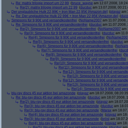
Re: matrix trilogie import um 22,99
(
bruce_wayne
am 12.07.2008, 18:24
Re(2): matrix trilogie import um 22,99
(
ducduc
am 13.07.2008, 00:21:
Der unglaubliche Hulk 22,99€ + Iron Man 22,95€ [Amazon.de]
(
playaz
am 1
Re: Der unglaubliche Hulk 22,99€ + Iron Man 22,95€ [Amazon.de]
(
duc
Simpsons für 9,90€ und versandkostenfrei
(
NoName2007
am 11.07.2008, 
Re: Simpsons für 9,90€ und versandkostenfrei
(
ducduc
am 11.07.2008, 
Re(2): Simpsons für 9,90€ und versandkostenfrei
(
NoName2007
am 1
Re(3): Simpsons für 9,90€ und versandkostenfrei
(
ducduc
am 11.0
Re(4): Simpsons für 9,90€ und versandkostenfrei
(
NoName200
Re(5): Simpsons für 9,90€ und versandkostenfrei
(
ducduc
am
Re(6): Simpsons für 9,90€ und versandkostenfrei
(
NoNam
Re(7): Simpsons für 9,90€ und versandkostenfrei
(
ducd
Re(8): Simpsons für 9,90€ und versandkostenfrei
(
N
Re(9): Simpsons für 9,90€ und versandkostenfrei
Re(10): Simpsons für 9,90€ und versandkostenf
Re(11): Simpsons für 9,90€ und versandkost
Re(12): Simpsons für 9,90€ und versandko
Re(13): Simpsons für 9,90€ und versan
Re(12): Simpsons für 9,90€ und versandko
Re(13): Simpsons für 9,90€ und versan
Re(14): Simpsons für 9,90€ und ver
blu-ray discs 45 eur aktion bei amazonde
(
playaz
am 18.07.2008, 08:20:35
Re: blu-ray discs 45 eur aktion bei amazonde
(
ducduc
am 18.07.2008, 1
Re(2): blu-ray discs 45 eur aktion bei amazonde
(
playaz
am 18.07.200
Re(3): blu-ray discs 45 eur aktion bei amazonde
(
ducduc
am 18.07
Re(3): blu-ray discs 45 eur aktion bei amazonde
(
Marax
am 18.07.
Re(4): blu-ray discs 45 eur aktion bei amazonde
(
playaz
am 18.
Re(3): blu-ray discs 45 eur aktion bei amazonde
(
brösl
am 18.07.2
Re(4): blu-ray discs 45 eur aktion bei amazonde
(
playaz
am 18.
Re(5): blu-ray discs 45 eur aktion bei amazonde
(
ducduc
am 