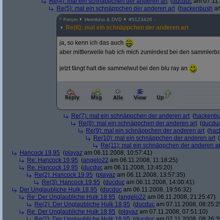
Re(4): mal ein schnäppchen der anderen art
(
ducduc
am 07.11.
Re(5): mal ein schnäppchen der anderen art
(
hackenbush
am
^
Forum
Heimkino & DVD
#
5123426
Re(6): mal ein schnäppchen der anderen art
ja, so kenn ich das auch
aber mittlerweile hab ich mich zumindest bei den sammlerb
jetzt fängt halt die sammelwut bei den blu ray an
Re(7): mal ein schnäppchen der anderen art
(
hackenb
Re(8): mal ein schnäppchen der anderen art
(
ducdu
Re(9): mal ein schnäppchen der anderen art
(
hac
Re(10): mal ein schnäppchen der anderen art
(
Re(11): mal ein schnäppchen der anderen ar
Hancock 19,95
(
playaz
am 06.11.2008, 10:57:41)
Re: Hancock 19,95
(
angelo22
am 06.11.2008, 11:18:25)
Re: Hancock 19,95
(
ducduc
am 06.11.2008, 13:45:20)
Re(2): Hancock 19,95
(
playaz
am 06.11.2008, 13:57:35)
Re(3): Hancock 19,95
(
ducduc
am 06.11.2008, 14:00:41)
Der Unglaubliche Hulk 18,95
(
ducduc
am 06.11.2008, 19:56:32)
Re: Der Unglaubliche Hulk 18,95
(
angelo22
am 06.11.2008, 21:25:47)
Re(2): Der Unglaubliche Hulk 18,95
(
ducduc
am 07.11.2008, 08:25:2
Re: Der Unglaubliche Hulk 18,95
(
playaz
am 07.11.2008, 07:51:10)
Re(2): Der Unglaubliche Hulk 18,95
(
ducduc
am 07.11.2008, 08:26:3