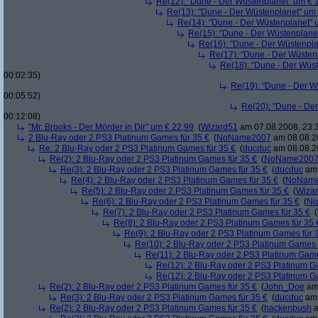
Re(12): "Dune - Der Wüstenplanet" um € 
Re(13): "Dune - Der Wüstenplanet" um
Re(14): "Dune - Der Wüstenplanet" 
Re(15): "Dune - Der Wüstenplane
Re(16): "Dune - Der Wüstenpla
Re(17): "Dune - Der Wüsten
Re(18): "Dune - Der Wüs
00:02:35)
Re(19): "Dune - Der W
00:05:52)
Re(20): "Dune - De
00:12:08)
"Mr. Brooks - Der Mörder in Dir" um € 22,99
(
Wizard51
am 07.08.2008, 23:
2 Blu-Ray oder 2 PS3 Platinum Games für 35 €
(
NoName2007
am 08.08.20
Re: 2 Blu-Ray oder 2 PS3 Platinum Games für 35 €
(
ducduc
am 08.08.20
Re(2): 2 Blu-Ray oder 2 PS3 Platinum Games für 35 €
(
NoName200
Re(3): 2 Blu-Ray oder 2 PS3 Platinum Games für 35 €
(
ducduc
am 
Re(4): 2 Blu-Ray oder 2 PS3 Platinum Games für 35 €
(
NoNam
Re(5): 2 Blu-Ray oder 2 PS3 Platinum Games für 35 €
(
Wiza
Re(6): 2 Blu-Ray oder 2 PS3 Platinum Games für 35 €
(
No
Re(7): 2 Blu-Ray oder 2 PS3 Platinum Games für 35 €
(
Re(8): 2 Blu-Ray oder 2 PS3 Platinum Games für 35 
Re(9): 2 Blu-Ray oder 2 PS3 Platinum Games für 
Re(10): 2 Blu-Ray oder 2 PS3 Platinum Games 
Re(11): 2 Blu-Ray oder 2 PS3 Platinum Game
Re(12): 2 Blu-Ray oder 2 PS3 Platinum G
Re(12): 2 Blu-Ray oder 2 PS3 Platinum G
Re(2): 2 Blu-Ray oder 2 PS3 Platinum Games für 35 €
(
John_Doe
am 
Re(3): 2 Blu-Ray oder 2 PS3 Platinum Games für 35 €
(
ducduc
am 
Re(2): 2 Blu-Ray oder 2 PS3 Platinum Games für 35 €
(
hackenbush
a