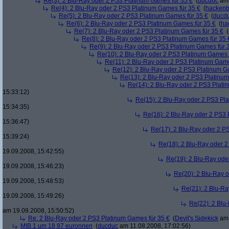
Re(3): 2 Blu-Ray oder 2 PS3 Platinum Games für 35 €
(
ducduc
am 
Re(4): 2 Blu-Ray oder 2 PS3 Platinum Games für 35 €
(
hacken
Re(5): 2 Blu-Ray oder 2 PS3 Platinum Games für 35 €
(
ducd
Re(6): 2 Blu-Ray oder 2 PS3 Platinum Games für 35 €
(
ha
Re(7): 2 Blu-Ray oder 2 PS3 Platinum Games für 35 €
(
Re(8): 2 Blu-Ray oder 2 PS3 Platinum Games für 35 
Re(9): 2 Blu-Ray oder 2 PS3 Platinum Games für 
Re(10): 2 Blu-Ray oder 2 PS3 Platinum Games 
Re(11): 2 Blu-Ray oder 2 PS3 Platinum Game
Re(12): 2 Blu-Ray oder 2 PS3 Platinum G
Re(13): 2 Blu-Ray oder 2 PS3 Platinum
Re(14): 2 Blu-Ray oder 2 PS3 Plati
15:33:12)
Re(15): 2 Blu-Ray oder 2 PS3 Pl
15:34:35)
Re(16): 2 Blu-Ray oder 2 PS3 
15:36:47)
Re(17): 2 Blu-Ray oder 2 P
15:39:24)
Re(18): 2 Blu-Ray oder 2
19.09.2008, 15:42:55)
Re(19): 2 Blu-Ray ode
19.09.2008, 15:46:23)
Re(20): 2 Blu-Ray 
19.09.2008, 15:48:53)
Re(21): 2 Blu-Ra
19.09.2008, 15:49:26)
Re(22): 2 Blu
am 19.09.2008, 15:50:52)
Re: 2 Blu-Ray oder 2 PS3 Platinum Games für 35 €
(
Devil's Sidekick
am 
MIB 1 um 18,97 euronnen
(
ducduc
am 11.08.2008, 17:02:56)