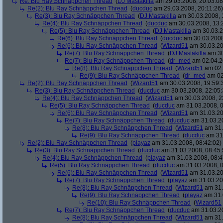
Re: Blu Ray Schnäppchen Thread
(
DJ Mastakilla
am 29.03.2008, 20:03:08
Re(2): Blu Ray Schnäppchen Thread
(
ducduc
am 29.03.2008, 20:11:26)
Re(3): Blu Ray Schnäppchen Thread
(
DJ Mastakilla
am 30.03.2008, 
Re(4): Blu Ray Schnäppchen Thread
(
ducduc
am 30.03.2008, 13:
Re(5): Blu Ray Schnäppchen Thread
(
DJ Mastakilla
am 30.03.2
Re(6): Blu Ray Schnäppchen Thread
(
ducduc
am 30.03.2008
Re(6): Blu Ray Schnäppchen Thread
(
Wizard51
am 30.03.20
Re(7): Blu Ray Schnäppchen Thread
(
DJ Mastakilla
am 30
Re(7): Blu Ray Schnäppchen Thread
(
dr_med
am 02.04.2
Re(8): Blu Ray Schnäppchen Thread
(
Wizard51
am 02.
Re(9): Blu Ray Schnäppchen Thread
(
dr_med
am 02
Re(2): Blu Ray Schnäppchen Thread
(
Wizard51
am 30.03.2008, 19:59:
Re(3): Blu Ray Schnäppchen Thread
(
ducduc
am 30.03.2008, 22:05:
Re(4): Blu Ray Schnäppchen Thread
(
Wizard51
am 30.03.2008, 2
Re(5): Blu Ray Schnäppchen Thread
(
ducduc
am 31.03.2008, 0
Re(6): Blu Ray Schnäppchen Thread
(
Wizard51
am 31.03.20
Re(7): Blu Ray Schnäppchen Thread
(
ducduc
am 31.03.20
Re(8): Blu Ray Schnäppchen Thread
(
Wizard51
am 31.
Re(9): Blu Ray Schnäppchen Thread
(
ducduc
am 31.
Re(2): Blu Ray Schnäppchen Thread
(
playaz
am 31.03.2008, 08:42:02)
Re(3): Blu Ray Schnäppchen Thread
(
ducduc
am 31.03.2008, 08:45:
Re(4): Blu Ray Schnäppchen Thread
(
playaz
am 31.03.2008, 08:4
Re(5): Blu Ray Schnäppchen Thread
(
ducduc
am 31.03.2008, 0
Re(6): Blu Ray Schnäppchen Thread
(
Wizard51
am 31.03.20
Re(7): Blu Ray Schnäppchen Thread
(
playaz
am 31.03.20
Re(8): Blu Ray Schnäppchen Thread
(
Wizard51
am 31.
Re(9): Blu Ray Schnäppchen Thread
(
playaz
am 31.
Re(10): Blu Ray Schnäppchen Thread
(
Wizard51
Re(7): Blu Ray Schnäppchen Thread
(
ducduc
am 31.03.20
Re(8): Blu Ray Schnäppchen Thread
(
Wizard51
am 31.