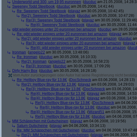
Underworld und 300, um 19,95 euronnen
(
ducduc
am 21.05.2008, 14:28:3
Sweeney Todd Steelbook
(
ducduc
am 26.05.2008, 14:41:44)
Re: Sweeney Todd Steelbook
(
playaz
am 30.05.2008, 10:42:45)
Re(2): Sweeney Todd Steelbook
(
ducduc
am 30.05.2008, 10:47:28)
Re(3): Sweeney Todd Steelbook
(
playaz
am 30.05.2008, 11:29:46
Re(4): Sweeney Todd Steelbook
(
ducduc
am 30.05.2008, 11:44
gibt wieder einiges unter 20 euronnen bei amazon
(
ducduc
am 28.05.2008,
Re: gibt wieder einiges unter 20 euronnen bei amazon
(
playaz
am 30.05
Re(2): gibt wieder einiges unter 20 euronnen bei amazon
(
ducduc
am
Re(3): gibt wieder einiges unter 20 euronnen bei amazon
(
playaz
a
Re(4): gibt wieder einiges unter 20 euronnen bei amazon
(
ducd
Ironman
(
angelo22
am 30.05.2008, 13:48:06)
Re: Ironman
(
ducduc
am 30.05.2008, 16:10:33)
Re(2): Ironman
(
angelo22
am 30.05.2008, 16:58:23)
Re(3): Ironman
(
ducduc
am 30.05.2008, 17:09:29)
Dirty Harry Box
(
ducduc
am 30.05.2008, 16:28:18)
Vom Autor zurückgezogen oder Autor hat seine Registrierung nicht bestätig
Re: Hellboy Blue-ray für 13.8€
(
DocSchneck
am 03.06.2008, 14:28:13)
Re(2): Hellboy Blue-ray für 13.8€
(
playaz
am 03.06.2008, 14:29:03)
Re(3): Hellboy Blue-ray für 13.8€
(
DocSchneck
am 03.06.2008, 14
Re(4): Hellboy Blue-ray für 13.8€
(
playaz
am 03.06.2008, 14:53
Re(4): Hellboy Blue-ray für 13.8€
(
playaz
am 03.06.2008, 14:59
Re(5): Hellboy Blue-ray für 13.8€
(
DocSchneck
am 04.06.200
Re(6): Hellboy Blue-ray für 13.8€
(
ducduc
am 04.06.2008,
Re(4): Hellboy Blue-ray für 13.8€
(
Wizard51
am 03.06.2008, 15
Re(5): Hellboy Blue-ray für 13.8€
(
ducduc
am 04.06.2008, 07
MM Schäppchen mit Gutscheinen
(
playaz
am 04.06.2008, 10:19:56)
Saturn Gutscheine
(
playaz
am 04.06.2008, 10:34:13)
Re: MM Schäppchen mit Gutscheinen
(
ducduc
am 04.06.2008, 10:47:48
Re(2): MM Schäppchen mit Gutscheinen
(
playaz
am 04.06.2008, 10: