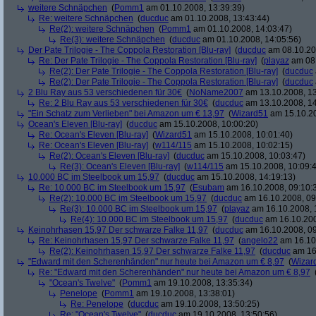
weitere Schnäpchen
(
Pomm1
am 01.10.2008, 13:39:39)
Re: weitere Schnäpchen
(
ducduc
am 01.10.2008, 13:43:44)
Re(2): weitere Schnäpchen
(
Pomm1
am 01.10.2008, 14:03:47)
Re(3): weitere Schnäpchen
(
ducduc
am 01.10.2008, 14:05:56)
Der Pate Trilogie - The Coppola Restoration [Blu-ray]
(
ducduc
am 08.10.20
Re: Der Pate Trilogie - The Coppola Restoration [Blu-ray]
(
playaz
am 08.
Re(2): Der Pate Trilogie - The Coppola Restoration [Blu-ray]
(
ducduc
Re(2): Der Pate Trilogie - The Coppola Restoration [Blu-ray]
(
ducduc
2 Blu Ray aus 53 verschiedenen für 30€
(
NoName2007
am 13.10.2008, 13
Re: 2 Blu Ray aus 53 verschiedenen für 30€
(
ducduc
am 13.10.2008, 14
"Ein Schatz zum Verlieben" bei Amazon um € 13,97
(
Wizard51
am 15.10.20
Ocean's Eleven [Blu-ray]
(
ducduc
am 15.10.2008, 10:00:20)
Re: Ocean's Eleven [Blu-ray]
(
Wizard51
am 15.10.2008, 10:01:40)
Re: Ocean's Eleven [Blu-ray]
(
w114/115
am 15.10.2008, 10:02:15)
Re(2): Ocean's Eleven [Blu-ray]
(
ducduc
am 15.10.2008, 10:03:47)
Re(3): Ocean's Eleven [Blu-ray]
(
w114/115
am 15.10.2008, 10:09:
10.000 BC im Steelbook um 15,97
(
ducduc
am 15.10.2008, 14:19:13)
Re: 10.000 BC im Steelbook um 15,97
(
Esubam
am 16.10.2008, 09:10:
Re(2): 10.000 BC im Steelbook um 15,97
(
ducduc
am 16.10.2008, 09
Re(3): 10.000 BC im Steelbook um 15,97
(
playaz
am 16.10.2008, 
Re(4): 10.000 BC im Steelbook um 15,97
(
ducduc
am 16.10.200
Keinohrhasen 15,97 Der schwarze Falke 11,97
(
ducduc
am 16.10.2008, 09
Re: Keinohrhasen 15,97 Der schwarze Falke 11,97
(
angelo22
am 16.10.
Re(2): Keinohrhasen 15,97 Der schwarze Falke 11,97
(
ducduc
am 16.
"Edward mit den Scherenhänden" nur heute bei Amazon um € 8,97
(
Wizar
Re: "Edward mit den Scherenhänden" nur heute bei Amazon um € 8,97
"Ocean's Twelve"
(
Pomm1
am 19.10.2008, 13:35:34)
Penelope
(
Pomm1
am 19.10.2008, 13:38:01)
Re: Penelope
(
ducduc
am 19.10.2008, 13:50:25)
Re: "Ocean's Twelve"
(
ducduc
am 19.10.2008, 13:50:56)