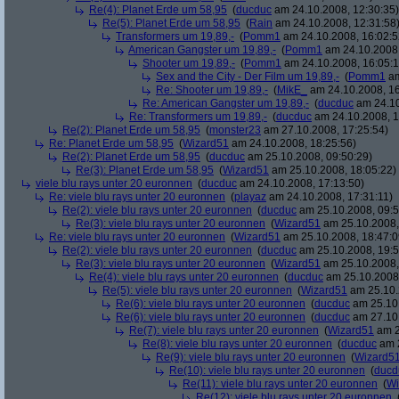
Re(4): Planet Erde um 58,95
(
ducduc
am 24.10.2008, 12:30:35)
Re(5): Planet Erde um 58,95
(
Rain
am 24.10.2008, 12:31:58
Transformers um 19,89,-
(
Pomm1
am 24.10.2008, 16:02:5
American Gangster um 19,89,-
(
Pomm1
am 24.10.2008,
Shooter um 19,89,-
(
Pomm1
am 24.10.2008, 16:05:1
Sex and the City - Der Film um 19,89,-
(
Pomm1
am
Re: Shooter um 19,89,-
(
MikE_
am 24.10.2008, 16
Re: American Gangster um 19,89,-
(
ducduc
am 24.10
Re: Transformers um 19,89,-
(
ducduc
am 24.10.2008, 1
Re(2): Planet Erde um 58,95
(
monster23
am 27.10.2008, 17:25:54)
Re: Planet Erde um 58,95
(
Wizard51
am 24.10.2008, 18:25:56)
Re(2): Planet Erde um 58,95
(
ducduc
am 25.10.2008, 09:50:29)
Re(3): Planet Erde um 58,95
(
Wizard51
am 25.10.2008, 18:05:22)
viele blu rays unter 20 euronnen
(
ducduc
am 24.10.2008, 17:13:50)
Re: viele blu rays unter 20 euronnen
(
playaz
am 24.10.2008, 17:31:11)
Re(2): viele blu rays unter 20 euronnen
(
ducduc
am 25.10.2008, 09:5
Re(3): viele blu rays unter 20 euronnen
(
Wizard51
am 25.10.2008,
Re: viele blu rays unter 20 euronnen
(
Wizard51
am 25.10.2008, 18:47:0
Re(2): viele blu rays unter 20 euronnen
(
ducduc
am 25.10.2008, 19:5
Re(3): viele blu rays unter 20 euronnen
(
Wizard51
am 25.10.2008,
Re(4): viele blu rays unter 20 euronnen
(
ducduc
am 25.10.2008,
Re(5): viele blu rays unter 20 euronnen
(
Wizard51
am 25.10.
Re(6): viele blu rays unter 20 euronnen
(
ducduc
am 25.10.
Re(6): viele blu rays unter 20 euronnen
(
ducduc
am 27.10.
Re(7): viele blu rays unter 20 euronnen
(
Wizard51
am 2
Re(8): viele blu rays unter 20 euronnen
(
ducduc
am 2
Re(9): viele blu rays unter 20 euronnen
(
Wizard5
Re(10): viele blu rays unter 20 euronnen
(
ducd
Re(11): viele blu rays unter 20 euronnen
(
Wi
Re(12): viele blu rays unter 20 euronnen