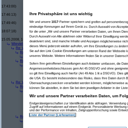
Re(19): Men in Black u
17:43:00)
Re(20): Men in Blac
Ihre Privatsphäre ist uns wichtig
17:46:13)
Re(21): Men in B
Wir und unsere
1017
-Partner speichern und greifen auf personenbezo
17:49:46)
eindeutige Kennungen auf Ihrem Gerät zu. Durch Auswahl von Akzeptie
Re(22): Men in
18:07:18)
für die unter „Wir und unsere Partner verarbeiten Daten, um Ihnen Dien
Re(23): Men
Durch Auswahl von Alle ablehnen oder Widerruf Ihrer Einwilligung werd
15.05.2008, 18:13:17)
deaktiviert sind, sind manche Inhalte und Anzeigen möglicherweise nich
Wieviele blus/hd-dvds habt ihr schon?
(
brösl
am 15.05.2008, 18:06:08)
dieses Menü jederzeit wieder aufrufen, um Ihre Einstellungen zu ändern
Re: Wieviele blus/hd-dvds habt ihr schon?
(
ducduc
am 15.05.2008, 18:0
Sie auf den Link Cookie-Einstellungen am unteren Rand der Webseite kli
Re(2): Wieviele blus/hd-dvds habt ihr schon?
(
brösl
am 15.05.2008, 1
unseres Website. Weitere Informationen finden Sie in unserer Datensch
Re(3): Wieviele blus/hd-dvds habt ihr schon?
(
ducduc
am 15.05.20
Re(2): Wieviele blus/hd-dvds habt ihr schon?
(
hackenbush
am 15.05.
Sofern Ihre getroffenen Einstellungen auch Anbieter umfassen, die Daten
Re(3): Wieviele blus/hd-dvds habt ihr schon?
(
ducduc
am 16.05.20
Angemessenheitsbeschlusses gem Art 45 DSGVO und ohne geeignete 
Re(4): Wieviele blus/hd-dvds habt ihr schon?
(
hackenbush
am 1
so gilt Ihre Einwilligung auch hierfür (Art 49 Abs 1 lit a DSGVO). Dies g
Re(5): Wieviele blus/hd-dvds habt ihr schon?
(
ducduc
am 16.
Re(6): Wieviele blus/hd-dvds habt ihr schon?
(
hackenbus
die USA. Es besteht insbesondere das Risiko, dass Ihre Daten durch B
Re: Wieviele blus/hd-dvds habt ihr schon?
(
"without"
am 15.05.2008, 18
Überwachungszwecken verarbeitet werden können, möglicherweise au
Re(2): Wieviele blus/hd-dvds habt ihr schon?
(
ducduc
am 15.05.2008,
können Sie abstellen, in dem Sie bei dem jeweiligen Anbieter in der List
Re(3): Wieviele blus/hd-dvds habt ihr schon?
(
"without"
am 15.05.2
Re(4): Wieviele blus/hd-dvds habt ihr schon?
(
ducduc
am 15.05.
Wir und unsere Partner verarbeiten Daten, um Folg
Re(5): Wieviele blus/hd-dvds habt ihr schon?
(
"without"
am 15
Endgeräteeigenschaften zur Identifikation aktiv abfragen. Verwendung
Re(6): Wieviele blus/hd-dvds habt ihr schon?
(
ducduc
am 1
Zugriff auf Informationen auf einem Endgerät. Personalisierte Werbung
Re(7): Wieviele blus/hd-dvds habt ihr schon?
(
"without"
und der Performance von Inhalten, Zielgruppenforschung sowie Entwi
Re(8): Wieviele blus/hd-dvds habt ihr schon?
(
ducdu
Liste der Partner (Lieferanten)
Re(2): Wieviele blus/hd-dvds habt ihr schon?
(
brösl
am 15.05.2008, 1
Re(3): Wieviele blus/hd-dvds habt ihr schon?
(
ducduc
am 15.05.20
Re(4): Wieviele blus/hd-dvds habt ihr schon?
(
brösl
am 15.05.20