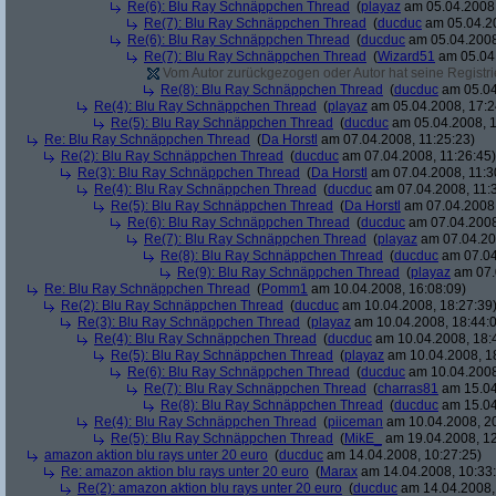
Re(6): Blu Ray Schnäppchen Thread
(
playaz
am 05.04.2008,
Re(7): Blu Ray Schnäppchen Thread
(
ducduc
am 05.04.20
Re(6): Blu Ray Schnäppchen Thread
(
ducduc
am 05.04.2008
Re(7): Blu Ray Schnäppchen Thread
(
Wizard51
am 05.04.
Vom Autor zurückgezogen oder Autor hat seine Registrie
Re(8): Blu Ray Schnäppchen Thread
(
ducduc
am 05.04
Re(4): Blu Ray Schnäppchen Thread
(
playaz
am 05.04.2008, 17:2
Re(5): Blu Ray Schnäppchen Thread
(
ducduc
am 05.04.2008, 1
Re: Blu Ray Schnäppchen Thread
(
Da Horstl
am 07.04.2008, 11:25:23)
Re(2): Blu Ray Schnäppchen Thread
(
ducduc
am 07.04.2008, 11:26:45)
Re(3): Blu Ray Schnäppchen Thread
(
Da Horstl
am 07.04.2008, 11:3
Re(4): Blu Ray Schnäppchen Thread
(
ducduc
am 07.04.2008, 11:
Re(5): Blu Ray Schnäppchen Thread
(
Da Horstl
am 07.04.2008,
Re(6): Blu Ray Schnäppchen Thread
(
ducduc
am 07.04.2008
Re(7): Blu Ray Schnäppchen Thread
(
playaz
am 07.04.200
Re(8): Blu Ray Schnäppchen Thread
(
ducduc
am 07.04
Re(9): Blu Ray Schnäppchen Thread
(
playaz
am 07.
Re: Blu Ray Schnäppchen Thread
(
Pomm1
am 10.04.2008, 16:08:09)
Re(2): Blu Ray Schnäppchen Thread
(
ducduc
am 10.04.2008, 18:27:39
Re(3): Blu Ray Schnäppchen Thread
(
playaz
am 10.04.2008, 18:44:
Re(4): Blu Ray Schnäppchen Thread
(
ducduc
am 10.04.2008, 18:
Re(5): Blu Ray Schnäppchen Thread
(
playaz
am 10.04.2008, 1
Re(6): Blu Ray Schnäppchen Thread
(
ducduc
am 10.04.2008
Re(7): Blu Ray Schnäppchen Thread
(
charras81
am 15.04
Re(8): Blu Ray Schnäppchen Thread
(
ducduc
am 15.04
Re(4): Blu Ray Schnäppchen Thread
(
piiceman
am 10.04.2008, 20
Re(5): Blu Ray Schnäppchen Thread
(
MikE_
am 19.04.2008, 12
amazon aktion blu rays unter 20 euro
(
ducduc
am 14.04.2008, 10:27:25)
Re: amazon aktion blu rays unter 20 euro
(
Marax
am 14.04.2008, 10:33
Re(2): amazon aktion blu rays unter 20 euro
(
ducduc
am 14.04.2008,