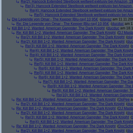
Re(2): Hancock Extended Steelbook weltweit exklusiv bei Amazon, 1
Re(3): Hancock Extended Steelbook weltweit exklusiv bei Amazon,
Re(4): Hancock Extended Steelbook weltweit exklusiv bei Amaz
Re(5): Hancock Extended Steelbook weltweit exklusiv bei A
Die Legende von Omar - The Keeper [Blu-ray] 10,95€
(
playaz
am 11.11.200
Re: Die Legende von Omar - The Keeper [Blu-ray] 10,95€
(
ducduc
am 11
Kill Bill 1+2, Wanted, American Gangster, The Dark Knight
(
ducduc
am 18.1
Re: Kill Bill 1+2, Wanted, American Gangster, The Dark Knight
(
DJ Masta
Re(2): Kill Bill 1+2, Wanted, American Gangster, The Dark Knight
(
pla
Re(2): Kill Bill 1+2, Wanted, American Gangster, The Dark Knight
(
du
Re(3): Kill Bill 1+2, Wanted, American Gangster, The Dark Knight
(
Re(4): Kill Bill 1+2, Wanted, American Gangster, The Dark Knigh
Re(4): Kill Bill 1+2, Wanted, American Gangster, The Dark Knigh
Re(5): Kill Bill 1+2, Wanted, American Gangster, The Dark Kni
Re(5): Kill Bill 1+2, Wanted, American Gangster, The Dark Kni
Re(6): Kill Bill 1+2, Wanted, American Gangster, The Dark 
Re(5): Kill Bill 1+2, Wanted, American Gangster, The Dark Kni
Re(6): Kill Bill 1+2, Wanted, American Gangster, The Dark 
Re(7): Kill Bill 1+2, Wanted, American Gangster, The Da
Re(8): Kill Bill 1+2, Wanted, American Gangster, The
Re(9): Kill Bill 1+2, Wanted, American Gangster, T
Re(10): Kill Bill 1+2, Wanted, American Gangste
Re: Kill Bill 1+2, Wanted, American Gangster, The Dark Knight
(
OoPee
a
Re(2): Kill Bill 1+2, Wanted, American Gangster, The Dark Knight
(
du
Re: Kill Bill 1+2, Wanted, American Gangster, The Dark Knight
(
DJ Masta
Re(2): Kill Bill 1+2, Wanted, American Gangster, The Dark Knight
(
du
Re(3): Kill Bill 1+2, Wanted, American Gangster, The Dark Knight
(
Re(4): Kill Bill 1+2, Wanted, American Gangster, The Dark Knigh
Re: Kill Bill 1+2, Wanted, American Gangster, The Dark Knight
(
DocSchn
Re(2): Kill Bill 1+2, Wanted, American Gangster, The Dark Knight
(
du