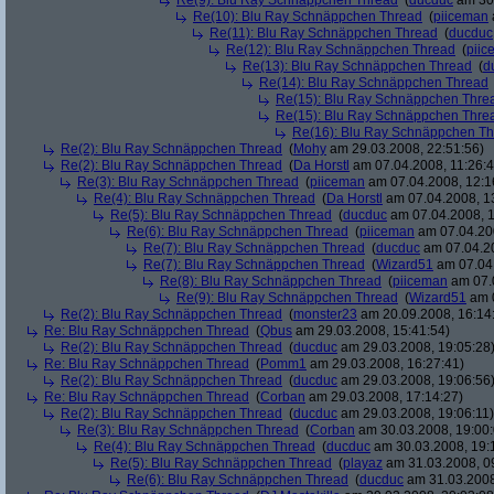
Re(9): Blu Ray Schnäppchen Thread
(
ducduc
am 30.
Re(10): Blu Ray Schnäppchen Thread
(
piiceman
Re(11): Blu Ray Schnäppchen Thread
(
ducduc
Re(12): Blu Ray Schnäppchen Thread
(
piic
Re(13): Blu Ray Schnäppchen Thread
(
d
Re(14): Blu Ray Schnäppchen Thread
Re(15): Blu Ray Schnäppchen Thre
Re(15): Blu Ray Schnäppchen Thre
Re(16): Blu Ray Schnäppchen T
Re(2): Blu Ray Schnäppchen Thread
(
Mohy
am 29.03.2008, 22:51:56)
Re(2): Blu Ray Schnäppchen Thread
(
Da Horstl
am 07.04.2008, 11:26:4
Re(3): Blu Ray Schnäppchen Thread
(
piiceman
am 07.04.2008, 12:1
Re(4): Blu Ray Schnäppchen Thread
(
Da Horstl
am 07.04.2008, 1
Re(5): Blu Ray Schnäppchen Thread
(
ducduc
am 07.04.2008, 1
Re(6): Blu Ray Schnäppchen Thread
(
piiceman
am 07.04.200
Re(7): Blu Ray Schnäppchen Thread
(
ducduc
am 07.04.20
Re(7): Blu Ray Schnäppchen Thread
(
Wizard51
am 07.04.
Re(8): Blu Ray Schnäppchen Thread
(
piiceman
am 07.0
Re(9): Blu Ray Schnäppchen Thread
(
Wizard51
am 0
Re(2): Blu Ray Schnäppchen Thread
(
monster23
am 20.09.2008, 16:14
Re: Blu Ray Schnäppchen Thread
(
Qbus
am 29.03.2008, 15:41:54)
Re(2): Blu Ray Schnäppchen Thread
(
ducduc
am 29.03.2008, 19:05:28
Re: Blu Ray Schnäppchen Thread
(
Pomm1
am 29.03.2008, 16:27:41)
Re(2): Blu Ray Schnäppchen Thread
(
ducduc
am 29.03.2008, 19:06:56
Re: Blu Ray Schnäppchen Thread
(
Corban
am 29.03.2008, 17:14:27)
Re(2): Blu Ray Schnäppchen Thread
(
ducduc
am 29.03.2008, 19:06:11)
Re(3): Blu Ray Schnäppchen Thread
(
Corban
am 30.03.2008, 19:00:
Re(4): Blu Ray Schnäppchen Thread
(
ducduc
am 30.03.2008, 19:
Re(5): Blu Ray Schnäppchen Thread
(
playaz
am 31.03.2008, 0
Re(6): Blu Ray Schnäppchen Thread
(
ducduc
am 31.03.2008