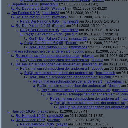
Re(3): 2 Fox Blu-rays kaufen, 20 % sparen
(
ducduc
am 05.11.2008,
Departed € 11,90
(
monster23
am 05.11.2008, 09:41:42)
Re: Departed € 11,90
(
Wizard51
am 05.11.2008, 09:48:28)
Der Patrion € 9,95
(
monster23
am 05.11.2008, 09:42:51)
Re: Der Patrion € 9,95
(
Wizard51
am 05.11.2008, 09:48:08)
Re(2): Der Patrion € 9,95
(
monster23
am 05.11.2008, 14:49:34)
Re: Der Patrion € 9,95
(
Pomm1
am 05.11.2008, 15:09:49)
Re(2): Der Patrion € 9,95
(
monster23
am 05.11.2008, 18:02:24)
Re(3): Der Patrion € 9,95
(
ducduc
am 05.11.2008, 19:28:14)
Re(4): Der Patrion € 9,95
(
monster23
am 05.11.2008, 20:18:57)
Re(3): Der Patrion € 9,95
(
Pomm1
am 06.11.2008, 13:30:59)
Re(4): Der Patrion € 9,95
(
monster23
am 06.11.2008, 17:05:59)
mal ein schnäppchen der anderen art
(
ducduc
am 06.11.2008, 08:54:25)
Re: mal ein schnäppchen der anderen art
(
playaz
am 06.11.2008, 09:27
Re(2): mal ein schnäppchen der anderen art
(
ducduc
am 06.11.2008,
Re: mal ein schnäppchen der anderen art
(
hackenbush
am 06.11.2008, 
Re(2): mal ein schnäppchen der anderen art
(
ducduc
am 06.11.2008,
Re(3): mal ein schnäppchen der anderen art
(
hackenbush
am 06.1
Re(4): mal ein schnäppchen der anderen art
(
ducduc
am 07.11.
Re(5): mal ein schnäppchen der anderen art
(
hackenbush
am
Re(6): mal ein schnäppchen der anderen art
(
ducduc
am 0
Re(7): mal ein schnäppchen der anderen art
(
hackenb
Re(8): mal ein schnäppchen der anderen art
(
ducdu
Re(9): mal ein schnäppchen der anderen art
(
hac
Re(10): mal ein schnäppchen der anderen art
(
Re(11): mal ein schnäppchen der anderen ar
Hancock 19,95
(
playaz
am 06.11.2008, 10:57:41)
Re: Hancock 19,95
(
angelo22
am 06.11.2008, 11:18:25)
Re: Hancock 19,95
(
ducduc
am 06.11.2008, 13:45:20)
Re(2): Hancock 19,95
(
playaz
am 06.11.2008, 13:57:35)