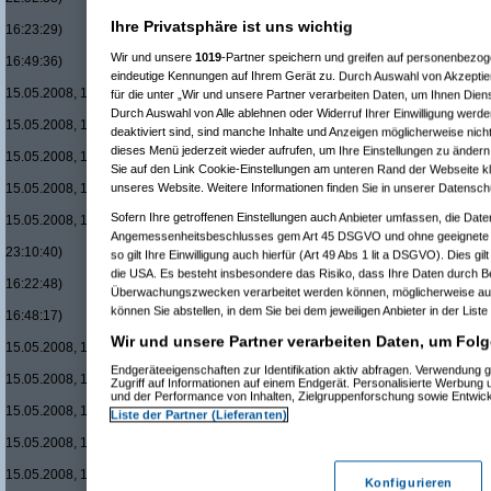
Re(16): Men in Black um £12.33
Ihre Privatsphäre ist uns wichtig
16:23:29)
Re(17): Men in Black um £12
Wir und unsere
1019
-Partner speichern und greifen auf personenbezo
16:49:36)
eindeutige Kennungen auf Ihrem Gerät zu. Durch Auswahl von Akzeptier
Re(18): Men in Black um 
15.05.2008, 17:37:54)
für die unter „Wir und unsere Partner verarbeiten Daten, um Ihnen Dien
Re(19): Men in Black u
Durch Auswahl von Alle ablehnen oder Widerruf Ihrer Einwilligung werde
15.05.2008, 17:44:08)
deaktiviert sind, sind manche Inhalte und Anzeigen möglicherweise nicht
Re(20): Men in Blac
dieses Menü jederzeit wieder aufrufen, um Ihre Einstellungen zu ändern 
15.05.2008, 17:46:45)
Sie auf den Link Cookie-Einstellungen am unteren Rand der Webseite kli
Re(21): Men in B
unseres Website. Weitere Informationen finden Sie in unserer Datensch
15.05.2008, 17:50:09)
Re(22): Men in
Sofern Ihre getroffenen Einstellungen auch Anbieter umfassen, die Daten
15.05.2008, 18:08:08)
Angemessenheitsbeschlusses gem Art 45 DSGVO und ohne geeignete G
Re(15): Men in Black um £12.33 v
23:10:40)
so gilt Ihre Einwilligung auch hierfür (Art 49 Abs 1 lit a DSGVO). Dies gi
Re(16): Men in Black um £12.33
die USA. Es besteht insbesondere das Risiko, dass Ihre Daten durch B
16:22:48)
Überwachungszwecken verarbeitet werden können, möglicherweise auc
Re(17): Men in Black um £12
können Sie abstellen, in dem Sie bei dem jeweiligen Anbieter in der Liste
16:48:17)
Re(18): Men in Black um 
Wir und unsere Partner verarbeiten Daten, um Folg
15.05.2008, 17:37:21)
Re(19): Men in Black u
Endgeräteeigenschaften zur Identifikation aktiv abfragen. Verwendung 
15.05.2008, 17:43:00)
Zugriff auf Informationen auf einem Endgerät. Personalisierte Werbung
Re(20): Men in Blac
und der Performance von Inhalten, Zielgruppenforschung sowie Entwic
15.05.2008, 17:46:13)
Liste der Partner (Lieferanten)
Re(21): Men in B
15.05.2008, 17:49:46)
Re(22): Men in
15.05.2008, 18:07:18)
Konfigurieren