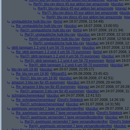
Re(5): blu-ray discs 45 eur aktion bei amazonde
(
ducduc
am 
Re(6): blu-ray discs 45 eur aktion bei amazonde
(
playaz
a
Re(7): blu-ray discs 45 eur aktion bei amazonde
(
ducd
Re(8): blu-ray discs 45 eur aktion bei amazonde
(
pl
unglaubliche hulk blu-ray
(
brösl
am 18.07.2008, 11:54:48)
Re: unglaubliche hulk blu-ray
(
ducduc
am 18.07.2008, 13:00:55)
Re(2): unglaubliche hulk blu-ray
(
brösl
am 18.07.2008, 19:21:34)
Re(3): unglaubliche hulk blu-ray
(
ducduc
am 18.07.2008, 22:10:19
Re(4): unglaubliche hulk blu-ray
(
brösl
am 19.07.2008, 12:50:4
Re(5): unglaubliche hulk blu-ray
(
ducduc
am 19.07.2008, 12:
stirb langsam 1,2 und 4 um 56,70 euronnen
(
ducduc
am 19.07.2008, 12:53
Re: stirb langsam 1,2 und 4 um 56,70 euronnen
(
brösl
am 19.07.2008, 1
Re(2): stirb langsam 1,2 und 4 um 56,70 euronnen
(
ducduc
am 19.07.
Re(3): stirb langsam 1,2 und 4 um 56,70 euronnen
(
brösl
am 19.07
Re(4): stirb langsam 1,2 und 4 um 56,70 euronnen
(
ducduc
am 1
blu ray um 19,90
(
ducduc
am 20.07.2008, 21:05:17)
Re: blu ray um 19,90
(
Wizard51
am 05.08.2008, 23:45:42)
Re(2): blu ray um 19,90
(
ducduc
am 06.08.2008, 07:42:51)
amazon 3 blu ray für 45 euronnen
(
ducduc
am 23.07.2008, 20:44:09)
Re: amazon 3 blu ray für 45 euronnen
(
playaz
am 24.07.2008, 07:26:28
Re(2): amazon 3 blu ray für 45 euronnen
(
ducduc
am 24.07.2008, 11:
schnäppcheneinkauf
(
ducduc
am 24.07.2008, 12:41:52)
Re: schnäppcheneinkauf
(
Devil's Sidekick
am 31.07.2008, 14:26:19)
Re(2): schnäppcheneinkauf
(
ducduc
am 31.07.2008, 14:31:56)
axelmusic versendet 7 tage versandkostenfrei
(
ducduc
am 28.07.2008, 12:
Re: axelmusic versendet 7 tage versandkostenfrei
(
Devil's Sidekick
am 3
Re(2): axelmusic versendet 7 tage versandkostenfrei
(
ducduc
am 31.0
Re(3): axelmusic versendet 7 tage versandkostenfrei
(
Devil's Side
Re(4): axelmusic versendet 7 tage versandkostenfrei
(
ducduc
am