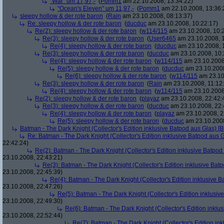
"War" um 17,97,-
(
Pomm1
am 22.10.2008, 13:34:22)
"Ocean's Eleven" um 11,97,-
(
Pomm1
am 22.10.2008, 13:36:
sleepy hollow & der rote baron
(
Rain
am 23.10.2008, 08:13:37)
Re: sleepy hollow & der rote baron
(
ducduc
am 23.10.2008, 10:22:17)
Re(2): sleepy hollow & der rote baron
(
w114/115
am 23.10.2008, 10:
Re(3): sleepy hollow & der rote baron
(
User6465
am 23.10.2008, 1
Re(4): sleepy hollow & der rote baron
(
ducduc
am 23.10.2008, 
Re(3): sleepy hollow & der rote baron
(
ducduc
am 23.10.2008, 10:
Re(4): sleepy hollow & der rote baron
(
w114/115
am 23.10.2008
Re(5): sleepy hollow & der rote baron
(
ducduc
am 23.10.2008
Re(6): sleepy hollow & der rote baron
(
w114/115
am 23.10
Re(3): sleepy hollow & der rote baron
(
Rain
am 23.10.2008, 11:12
Re(4): sleepy hollow & der rote baron
(
w114/115
am 23.10.2008,
Re(2): sleepy hollow & der rote baron
(
playaz
am 23.10.2008, 22:42:
Re(3): sleepy hollow & der rote baron
(
ducduc
am 23.10.2008, 22:
Re(4): sleepy hollow & der rote baron
(
playaz
am 23.10.2008, 2
Re(5): sleepy hollow & der rote baron
(
ducduc
am 23.10.2008
Batman - The Dark Knight (Collector's Edition inklusive Batpod aus Glas) [B
Re: Batman - The Dark Knight (Collector's Edition inklusive Batpod aus G
22:42:24)
Re(2): Batman - The Dark Knight (Collector's Edition inklusive Batpod 
23.10.2008, 22:43:21)
Re(3): Batman - The Dark Knight (Collector's Edition inklusive Batp
23.10.2008, 22:45:39)
Re(4): Batman - The Dark Knight (Collector's Edition inklusive B
23.10.2008, 22:47:26)
Re(5): Batman - The Dark Knight (Collector's Edition inklusive
23.10.2008, 22:49:30)
Re(6): Batman - The Dark Knight (Collector's Edition inklus
23.10.2008, 22:52:44)
Re(7): Batman - The Dark Knight (Collector's Edition ink