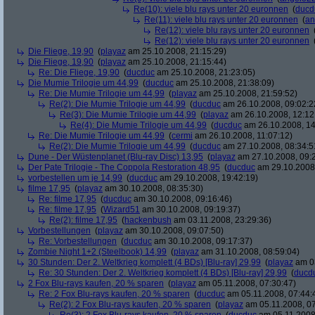
Re(10): viele blu rays unter 20 euronnen
(
ducd
Re(11): viele blu rays unter 20 euronnen
(
an
Re(12): viele blu rays unter 20 euronnen
Re(12): viele blu rays unter 20 euronnen
Die Fliege, 19,90
(
playaz
am 25.10.2008, 21:15:29)
Die Fliege, 19,90
(
playaz
am 25.10.2008, 21:15:44)
Re: Die Fliege, 19,90
(
ducduc
am 25.10.2008, 21:23:05)
Die Mumie Trilogie um 44,99
(
ducduc
am 25.10.2008, 21:38:09)
Re: Die Mumie Trilogie um 44,99
(
playaz
am 25.10.2008, 21:59:52)
Re(2): Die Mumie Trilogie um 44,99
(
ducduc
am 26.10.2008, 09:02:2
Re(3): Die Mumie Trilogie um 44,99
(
playaz
am 26.10.2008, 12:12
Re(4): Die Mumie Trilogie um 44,99
(
ducduc
am 26.10.2008, 14
Re: Die Mumie Trilogie um 44,99
(
cermi
am 26.10.2008, 11:07:12)
Re(2): Die Mumie Trilogie um 44,99
(
ducduc
am 27.10.2008, 08:34:5
Dune - Der Wüstenplanet (Blu-ray Disc) 13,95
(
playaz
am 27.10.2008, 09:
Der Pate Trilogie - The Coppola Restoration 48,95
(
ducduc
am 29.10.2008,
vorbestellen um je 14,99
(
ducduc
am 29.10.2008, 19:42:19)
filme 17,95
(
playaz
am 30.10.2008, 08:35:30)
Re: filme 17,95
(
ducduc
am 30.10.2008, 09:16:46)
Re: filme 17,95
(
Wizard51
am 30.10.2008, 09:19:37)
Re(2): filme 17,95
(
hackenbush
am 03.11.2008, 23:29:36)
Vorbestellungen
(
playaz
am 30.10.2008, 09:07:50)
Re: Vorbestellungen
(
ducduc
am 30.10.2008, 09:17:37)
Zombie Night 1+2 (Steelbook) 14,99
(
playaz
am 31.10.2008, 08:59:04)
30 Stunden: Der 2. Weltkrieg komplett (4 BDs) [Blu-ray] 29,99
(
playaz
am 03
Re: 30 Stunden: Der 2. Weltkrieg komplett (4 BDs) [Blu-ray] 29,99
(
ducd
2 Fox Blu-rays kaufen, 20 % sparen
(
playaz
am 05.11.2008, 07:30:47)
Re: 2 Fox Blu-rays kaufen, 20 % sparen
(
ducduc
am 05.11.2008, 07:44:
Re(2): 2 Fox Blu-rays kaufen, 20 % sparen
(
playaz
am 05.11.2008, 07