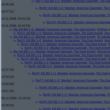
Re(7): Kill Bill 1+2, Wanted, American Gangster, The Da
16:36:26)
Re(8): Kill Bill 1+2, Wanted, American Gangster, The
16:37:31)
Re(9): Kill Bill 1+2, Wanted, American Gangster, T
19.11.2008, 16:42:18)
Re(10): Kill Bill 1+2, Wanted, American Gangste
19.11.2008, 16:42:59)
Re: Kill Bill 1+2, Wanted, American Gangster, The Dark Knight
(
OoPee
a
Re(2): Kill Bill 1+2, Wanted, American Gangster, The Dark Knight
(
du
Re: Kill Bill 1+2, Wanted, American Gangster, The Dark Knight
(
DJ Masta
Re(2): Kill Bill 1+2, Wanted, American Gangster, The Dark Knight
(
du
Re(3): Kill Bill 1+2, Wanted, American Gangster, The Dark Knight
(
Re(4): Kill Bill 1+2, Wanted, American Gangster, The Dark Knigh
Re: Kill Bill 1+2, Wanted, American Gangster, The Dark Knight
(
DocSchn
Re(2): Kill Bill 1+2, Wanted, American Gangster, The Dark Knight
(
du
Re(3): Kill Bill 1+2, Wanted, American Gangster, The Dark Knight
(
Re(4): Kill Bill 1+2, Wanted, American Gangster, The Dark Knigh
Re(5): Kill Bill 1+2, Wanted, American Gangster, The Dark Kni
12:37:33)
Re(6): Kill Bill 1+2, Wanted, American Gangster, The Dark 
12:54:22)
Re(7): Kill Bill 1+2, Wanted, American Gangster, The Da
13:00:06)
Re(8): Kill Bill 1+2, Wanted, American Gangster, The
13:07:35)
Re(9): Kill Bill 1+2, Wanted, American Gangster, T
09.12.2008, 15:19:32)
Re(8): Kill Bill 1+2, Wanted, American Gangster, The
15:40:04)
Re(9): Kill Bill 1+2, Wanted, American Gangster, T