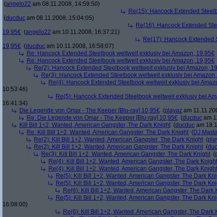
(
angelo22
am 08.11.2008, 14:59:50)
Re(15): Hancock Extended Steelb
(
ducduc
am 08.11.2008, 15:04:05)
Re(16): Hancock Extended Stee
19,95€
(
angelo22
am 10.11.2008, 16:37:21)
Re(17): Hancock Extended S
19,95€
(
ducduc
am 10.11.2008, 16:58:07)
Re: Hancock Extended Steelbook weltweit exklusiv bei Amazon, 19,95€
Re: Hancock Extended Steelbook weltweit exklusiv bei Amazon, 19,95€
Re(2): Hancock Extended Steelbook weltweit exklusiv bei Amazon, 1
Re(3): Hancock Extended Steelbook weltweit exklusiv bei Amazon,
Re(4): Hancock Extended Steelbook weltweit exklusiv bei Amaz
10:53:46)
Re(5): Hancock Extended Steelbook weltweit exklusiv bei A
16:41:34)
Die Legende von Omar - The Keeper [Blu-ray] 10,95€
(
playaz
am 11.11.200
Re: Die Legende von Omar - The Keeper [Blu-ray] 10,95€
(
ducduc
am 11
Kill Bill 1+2, Wanted, American Gangster, The Dark Knight
(
ducduc
am 18.1
Re: Kill Bill 1+2, Wanted, American Gangster, The Dark Knight
(
DJ Masta
Re(2): Kill Bill 1+2, Wanted, American Gangster, The Dark Knight
(
pla
Re(2): Kill Bill 1+2, Wanted, American Gangster, The Dark Knight
(
du
Re(3): Kill Bill 1+2, Wanted, American Gangster, The Dark Knight
(
Re(4): Kill Bill 1+2, Wanted, American Gangster, The Dark Knigh
Re(4): Kill Bill 1+2, Wanted, American Gangster, The Dark Knigh
Re(5): Kill Bill 1+2, Wanted, American Gangster, The Dark Kni
Re(5): Kill Bill 1+2, Wanted, American Gangster, The Dark Kni
Re(6): Kill Bill 1+2, Wanted, American Gangster, The Dark 
Re(5): Kill Bill 1+2, Wanted, American Gangster, The Dark Kni
16:08:00)
Re(6): Kill Bill 1+2, Wanted, American Gangster, The Dark 