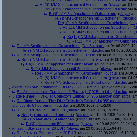
Re(7): MM Schäppchen mit Gutscheinen
(
ducduc
am 04
Re(6): MM Schäppchen mit Gutscheinen
(
playaz
am 04.06
Re(7): MM Schäppchen mit Gutscheinen
(
ducduc
am 04
Re(8): MM Schäppchen mit Gutscheinen
(
playaz
am 
Re(9): MM Schäppchen mit Gutscheinen
(
ducduc
Re(10): MM Schäppchen mit Gutscheinen
(
pla
Re(11): MM Schäppchen mit Gutscheinen
(
d
Re(11): MM Schäppchen mit Gutscheinen
(
d
Re(12): MM Schäppchen mit Gutscheinen
Re(13): MM Schäppchen mit Gutschei
Re: MM Schäppchen mit Gutscheinen
(
DocSchneck
am 04.06.2008, 13:
Re(2): MM Schäppchen mit Gutscheinen
(
ducduc
am 04.06.2008, 15:
Re: MM Schäppchen mit Gutscheinen
(
ducduc
am 04.06.2008, 15:05:10
Re(2): MM Schäppchen mit Gutscheinen
(
playaz
am 04.06.2008, 15:
Re(3): MM Schäppchen mit Gutscheinen
(
ducduc
am 04.06.2008, 
Re(4): MM Schäppchen mit Gutscheinen
(
playaz
am 04.06.2008
Re(5): MM Schäppchen mit Gutscheinen
(
ducduc
am 04.06.2
Re(6): MM Schäppchen mit Gutscheinen
(
playaz
am 04.06
Re(7): MM Schäppchen mit Gutscheinen
(
ducduc
am 04
Axelmusic.com: Terminator 2 [Blu-ray] - 7,92Euro inkl.
(
playaz
am 04.06.200
Re: Axelmusic.com: Terminator 2 [Blu-ray] - 7,92Euro inkl.
(
ducduc
am 04
Blade Runner (Five-Disc Collector's Edition) 14,95$ amazon.com
(
brösl
am 
Re: Blade Runner (Five-Disc Collector's Edition) 14,95$ amazon.com
(
d
planet erde 59 euronnen
(
ducduc
am 19.06.2008, 14:52:06)
Re: planet erde 59 euronnen
(
playaz
am 19.06.2008, 15:28:01)
Re(2): planet erde 59 euronnen
(
ducduc
am 19.06.2008, 15:35:14)
Re(2): planet erde 59 euronnen
(
Morph007
am 19.06.2008, 19:01:56
Re(3): planet erde 59 euronnen
(
playaz
am 19.06.2008, 21:14:19)
Amazon: Blu-rays unter 20 EUR
(
playaz
am 23.06.2008, 15:04:49)
Re: Amazon: Blu-rays unter 20 EUR
(
ducduc
am 23.06.2008, 16:10:08)