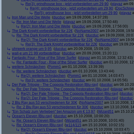
Re(3): grindhouse box - jetzt vorbestellen um 29,90
(
playaz
am 09.
Re(4): grindhouse box - jetzt vorbestellen um 29,90
(
DocSchne
Re(5): grindhouse box - jetzt vorbestellen um 29,90
(
playaz
a
Iron Man und Die Welle
(
ducduc
am 19.09.2008, 14:37:28)
Re: Iron Man und Die Welle
(
playaz
am 19.09.2008, 17:50:48)
Re(2): Iron Man und Die Welle
(
ducduc
am 19.09.2008, 17:56:00)
The Dark Knight vorbestellbar für 22€
(
NoName2007
am 19.09.2008, 19:5
Re: The Dark Knight vorbestellbar für 22€
(
ducduc
am 19.09.2008, 20:0
Re(2): The Dark Knight vorbestellbar für 22€
(
NoName2007
am 19.09
Re(3): The Dark Knight vorbestellbar für 22€
(
ducduc
am 19.09.200
uhrwerk orange um 9,95
(
ducduc
am 20.09.2008, 15:09:10)
wall-e um 21,99 vorbestellbar
(
ducduc
am 20.09.2008, 15:20:11)
Fantastic Four - Rise of the Silver Surfer
(
playaz
am 01.10.2008, 12:32:43)
Re: Fantastic Four - Rise of the Silver Surfer
(
ducduc
am 01.10.2008, 12
weitere Schnäpchen
(
Pomm1
am 01.10.2008, 13:39:39)
Re: weitere Schnäpchen
(
ducduc
am 01.10.2008, 13:43:44)
Re(2): weitere Schnäpchen
(
Pomm1
am 01.10.2008, 14:03:47)
Re(3): weitere Schnäpchen
(
ducduc
am 01.10.2008, 14:05:56)
Der Pate Trilogie - The Coppola Restoration [Blu-ray]
(
ducduc
am 08.10.20
Re: Der Pate Trilogie - The Coppola Restoration [Blu-ray]
(
playaz
am 08.
Re(2): Der Pate Trilogie - The Coppola Restoration [Blu-ray]
(
ducduc
Re(2): Der Pate Trilogie - The Coppola Restoration [Blu-ray]
(
ducduc
2 Blu Ray aus 53 verschiedenen für 30€
(
NoName2007
am 13.10.2008, 13
Re: 2 Blu Ray aus 53 verschiedenen für 30€
(
ducduc
am 13.10.2008, 14
"Ein Schatz zum Verlieben" bei Amazon um € 13,97
(
Wizard51
am 15.10.20
Ocean's Eleven [Blu-ray]
(
ducduc
am 15.10.2008, 10:00:20)
Re: Ocean's Eleven [Blu-ray]
(
Wizard51
am 15.10.2008, 10:01:40)
Re: Ocean's Eleven [Blu-ray]
(
w114/115
am 15.10.2008, 10:02:15)
Re(2): Ocean's Eleven [Blu-ray]
(
ducduc
am 15.10.2008, 10:03:47)