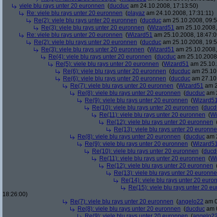
viele blu rays unter 20 euronnen
(
ducduc
am 24.10.2008, 17:13:50)
Re: viele blu rays unter 20 euronnen
(
playaz
am 24.10.2008, 17:31:11)
Re(2): viele blu rays unter 20 euronnen
(
ducduc
am 25.10.2008, 09:5
Re(3): viele blu rays unter 20 euronnen
(
Wizard51
am 25.10.2008,
Re: viele blu rays unter 20 euronnen
(
Wizard51
am 25.10.2008, 18:47:0
Re(2): viele blu rays unter 20 euronnen
(
ducduc
am 25.10.2008, 19:5
Re(3): viele blu rays unter 20 euronnen
(
Wizard51
am 25.10.2008,
Re(4): viele blu rays unter 20 euronnen
(
ducduc
am 25.10.2008,
Re(5): viele blu rays unter 20 euronnen
(
Wizard51
am 25.10.
Re(6): viele blu rays unter 20 euronnen
(
ducduc
am 25.10.
Re(6): viele blu rays unter 20 euronnen
(
ducduc
am 27.10.
Re(7): viele blu rays unter 20 euronnen
(
Wizard51
am 2
Re(8): viele blu rays unter 20 euronnen
(
ducduc
am 2
Re(9): viele blu rays unter 20 euronnen
(
Wizard5
Re(10): viele blu rays unter 20 euronnen
(
ducd
Re(11): viele blu rays unter 20 euronnen
(
Wi
Re(12): viele blu rays unter 20 euronnen
Re(13): viele blu rays unter 20 euronn
Re(8): viele blu rays unter 20 euronnen
(
ducduc
am 2
Re(9): viele blu rays unter 20 euronnen
(
Wizard5
Re(10): viele blu rays unter 20 euronnen
(
ducd
Re(11): viele blu rays unter 20 euronnen
(
Wi
Re(12): viele blu rays unter 20 euronnen
Re(13): viele blu rays unter 20 euronn
Re(14): viele blu rays unter 20 euro
Re(15): viele blu rays unter 20 e
18:26:00)
Re(7): viele blu rays unter 20 euronnen
(
angelo22
am 0
Re(8): viele blu rays unter 20 euronnen
(
ducduc
am 0
Re(9): viele blu rays unter 20 euronnen
(
angelo2