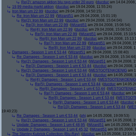
Re(2): amazon aktion blu rays unter 20 euro
(
ducduc
am 14.04.2008,
19,99 media markt aktion
(
ducduc
am 19.04.2008, 11:55:24)
Iron Man um 22,99
(
ducduc
am 29.04.2008, 14:50:15)
Re: Iron Man um 22,99
(
Wizard51
am 29.04.2008, 15:01:19)
Re(2): Iron Man um 22,99
(
ducduc
am 29.04.2008, 15:04:04)
Re(3): Iron Man um 22,99
(
Wizard51
am 29.04.2008, 15:06:54)
Re(4): Iron Man um 22,99
(
ducduc
am 29.04.2008, 15:08:52)
Re(5): Iron Man um 22,99
(
Wizard51
am 29.04.2008, 15:10:5
Re(6): Iron Man um 22,99
(
ducduc
am 29.04.2008, 15:13:
Re(7): Iron Man um 22,99
(
Wizard51
am 29.04.2008, 15
Re(8): Iron Man um 22,99
(
ducduc
am 29.04.2008, 1
Damages - Season 1 um € 53,44
(
Wizard51
am 29.04.2008, 15:08:40)
Re: Damages - Season 1 um € 53,44
(
ducduc
am 29.04.2008, 15:34:44
Re(2): Damages - Season 1 um € 53,44
(
Wizard51
am 29.04.2008, 1
Re(3): Damages - Season 1 um € 53,44
(
ducduc
am 29.04.2008, 1
Re(2): Damages - Season 1 um € 53,44
(
WESTGOTENKOENIG
am 14
Re(3): Damages - Season 1 um € 53,44
(
ducduc
am 14.05.2008, 1
Re(4): Damages - Season 1 um € 53,44
(
WESTGOTENKOENIG
Re(5): Damages - Season 1 um € 53,44
(
ducduc
am 14.05.20
Re(6): Damages - Season 1 um € 53,44
(
WESTGOTENKO
Re(7): Damages - Season 1 um € 53,44
(
ducduc
am 14.
Re(8): Damages - Season 1 um € 53,44
(
WESTGOT
Re(9): Damages - Season 1 um € 53,44
(
ducduc
a
Re(10): Damages - Season 1 um € 53,44
(
WES
19:40:23)
Re: Damages - Season 1 um € 53,44
(
phj
am 14.05.2008, 19:09:53)
Re(2): Damages - Season 1 um € 53,44
(
Wizard51
am 14.05.2008, 1
Update: Damages - Season 1 um € 48,95
(
Wizard51
am 14.05.2008, 19
Update 2: Damages - Season 1 um € 45,32
(
Wizard51
am 30.05.2008, 1
The Stanley Kubrick Collection (Blu-Ray)
(
ducduc
am 13.05.2008, 12:10:5