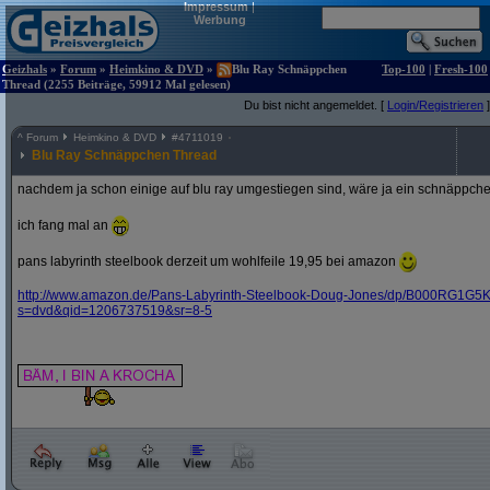
Impressum
|
Werbung
Geizhals
»
Forum
»
Heimkino & DVD
»
Blu Ray Schnäppchen
Top-100
|
Fresh-100
Thread (2255 Beiträge, 59912 Mal gelesen)
Du bist nicht angemeldet. [
Login/Registrieren
]
^
Forum
Heimkino & DVD
#
4711019
Blu Ray Schnäppchen Thread
nachdem ja schon einige auf blu ray umgestiegen sind, wäre ja ein schnäppche
ich fang mal an
pans labyrinth steelbook derzeit um wohlfeile 19,95 bei amazon
http:/
/
www.amazon.de/
Pans-Labyrinth-Steelbook-Doug-Jones/
dp/
B000RG1G5K
s=dvd&
qid=1206737519&
sr=8-5