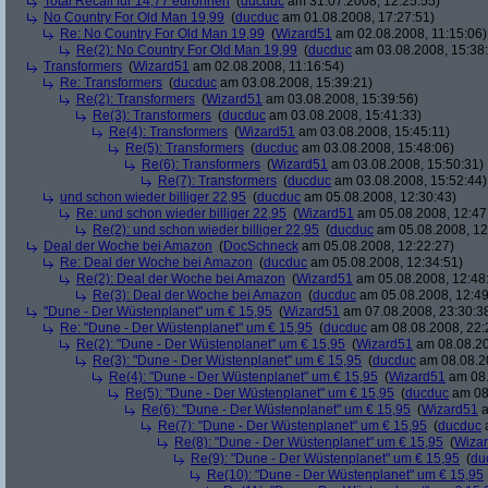
Total Recall für 14,77 euronnen
(
ducduc
am 31.07.2008, 12:25:55)
No Country For Old Man 19,99
(
ducduc
am 01.08.2008, 17:27:51)
Re: No Country For Old Man 19,99
(
Wizard51
am 02.08.2008, 11:15:06)
Re(2): No Country For Old Man 19,99
(
ducduc
am 03.08.2008, 15:38
Transformers
(
Wizard51
am 02.08.2008, 11:16:54)
Re: Transformers
(
ducduc
am 03.08.2008, 15:39:21)
Re(2): Transformers
(
Wizard51
am 03.08.2008, 15:39:56)
Re(3): Transformers
(
ducduc
am 03.08.2008, 15:41:33)
Re(4): Transformers
(
Wizard51
am 03.08.2008, 15:45:11)
Re(5): Transformers
(
ducduc
am 03.08.2008, 15:48:06)
Re(6): Transformers
(
Wizard51
am 03.08.2008, 15:50:31)
Re(7): Transformers
(
ducduc
am 03.08.2008, 15:52:44)
und schon wieder billiger 22,95
(
ducduc
am 05.08.2008, 12:30:43)
Re: und schon wieder billiger 22,95
(
Wizard51
am 05.08.2008, 12:47
Re(2): und schon wieder billiger 22,95
(
ducduc
am 05.08.2008, 12
Deal der Woche bei Amazon
(
DocSchneck
am 05.08.2008, 12:22:27)
Re: Deal der Woche bei Amazon
(
ducduc
am 05.08.2008, 12:34:51)
Re(2): Deal der Woche bei Amazon
(
Wizard51
am 05.08.2008, 12:48
Re(3): Deal der Woche bei Amazon
(
ducduc
am 05.08.2008, 12:49
"Dune - Der Wüstenplanet" um € 15,95
(
Wizard51
am 07.08.2008, 23:30:3
Re: "Dune - Der Wüstenplanet" um € 15,95
(
ducduc
am 08.08.2008, 22:
Re(2): "Dune - Der Wüstenplanet" um € 15,95
(
Wizard51
am 08.08.20
Re(3): "Dune - Der Wüstenplanet" um € 15,95
(
ducduc
am 08.08.20
Re(4): "Dune - Der Wüstenplanet" um € 15,95
(
Wizard51
am 08.
Re(5): "Dune - Der Wüstenplanet" um € 15,95
(
ducduc
am 08.
Re(6): "Dune - Der Wüstenplanet" um € 15,95
(
Wizard51
a
Re(7): "Dune - Der Wüstenplanet" um € 15,95
(
ducduc
a
Re(8): "Dune - Der Wüstenplanet" um € 15,95
(
Wiza
Re(9): "Dune - Der Wüstenplanet" um € 15,95
(
du
Re(10): "Dune - Der Wüstenplanet" um € 15,95