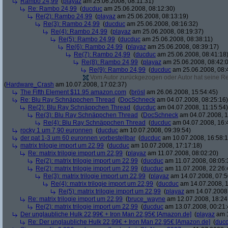
Rambo 24,99
(
playaz
am 25.06.2008, 08:11:31)
Re: Rambo 24,99
(
ducduc
am 25.06.2008, 08:12:30)
Re(2): Rambo 24,99
(
playaz
am 25.06.2008, 08:13:19)
Re(3): Rambo 24,99
(
ducduc
am 25.06.2008, 08:16:32)
Re(4): Rambo 24,99
(
playaz
am 25.06.2008, 08:19:37)
Re(5): Rambo 24,99
(
ducduc
am 25.06.2008, 08:38:11)
Re(6): Rambo 24,99
(
playaz
am 25.06.2008, 08:39:17)
Re(7): Rambo 24,99
(
ducduc
am 25.06.2008, 08:41:18
Re(8): Rambo 24,99
(
playaz
am 25.06.2008, 08:42:
Re(9): Rambo 24,99
(
ducduc
am 25.06.2008, 08:
Vom Autor zurückgezogen oder Autor hat seine Regi
(
Hardware_Crash
am 10.07.2008, 17:02:37)
The Fifth Element $11.95 amazon.com
(
brösl
am 26.06.2008, 15:54:45)
Re: Blu Ray Schnäppchen Thread
(
DocSchneck
am 04.07.2008, 08:25:16)
Re(2): Blu Ray Schnäppchen Thread
(
ducduc
am 04.07.2008, 11:15:54)
Re(3): Blu Ray Schnäppchen Thread
(
DocSchneck
am 04.07.2008, 1
Re(4): Blu Ray Schnäppchen Thread
(
ducduc
am 04.07.2008, 16:
rocky 1 um 7,90 euronnen
(
ducduc
am 10.07.2008, 09:39:54)
der pat 1-3 um 60 euronnen vorbestellbar
(
ducduc
am 10.07.2008, 16:58:1
matrix trilogie import um 22,99
(
ducduc
am 10.07.2008, 17:17:18)
Re: matrix trilogie import um 22,99
(
playaz
am 11.07.2008, 08:02:20)
Re(2): matrix trilogie import um 22,99
(
ducduc
am 11.07.2008, 08:05:
Re(2): matrix trilogie import um 22,99
(
ducduc
am 11.07.2008, 22:26:
Re(3): matrix trilogie import um 22,99
(
playaz
am 14.07.2008, 07:5
Re(4): matrix trilogie import um 22,99
(
ducduc
am 14.07.2008, 1
Re(5): matrix trilogie import um 22,99
(
playaz
am 14.07.2008,
Re: matrix trilogie import um 22,99
(
bruce_wayne
am 12.07.2008, 18:24
Re(2): matrix trilogie import um 22,99
(
ducduc
am 13.07.2008, 00:21:
Der unglaubliche Hulk 22,99€ + Iron Man 22,95€ [Amazon.de]
(
playaz
am 1
Re: Der unglaubliche Hulk 22,99€ + Iron Man 22,95€ [Amazon.de]
(
duc