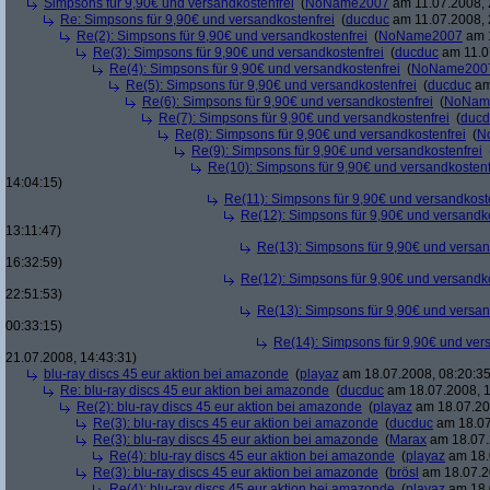
Simpsons für 9,90€ und versandkostenfrei
(
NoName2007
am 11.07.2008, 
Re: Simpsons für 9,90€ und versandkostenfrei
(
ducduc
am 11.07.2008, 
Re(2): Simpsons für 9,90€ und versandkostenfrei
(
NoName2007
am 1
Re(3): Simpsons für 9,90€ und versandkostenfrei
(
ducduc
am 11.0
Re(4): Simpsons für 9,90€ und versandkostenfrei
(
NoName200
Re(5): Simpsons für 9,90€ und versandkostenfrei
(
ducduc
am
Re(6): Simpsons für 9,90€ und versandkostenfrei
(
NoNam
Re(7): Simpsons für 9,90€ und versandkostenfrei
(
ducd
Re(8): Simpsons für 9,90€ und versandkostenfrei
(
N
Re(9): Simpsons für 9,90€ und versandkostenfrei
Re(10): Simpsons für 9,90€ und versandkostenf
14:04:15)
Re(11): Simpsons für 9,90€ und versandkost
Re(12): Simpsons für 9,90€ und versandko
13:11:47)
Re(13): Simpsons für 9,90€ und versan
16:32:59)
Re(12): Simpsons für 9,90€ und versandko
22:51:53)
Re(13): Simpsons für 9,90€ und versan
00:33:15)
Re(14): Simpsons für 9,90€ und ver
21.07.2008, 14:43:31)
blu-ray discs 45 eur aktion bei amazonde
(
playaz
am 18.07.2008, 08:20:35
Re: blu-ray discs 45 eur aktion bei amazonde
(
ducduc
am 18.07.2008, 1
Re(2): blu-ray discs 45 eur aktion bei amazonde
(
playaz
am 18.07.200
Re(3): blu-ray discs 45 eur aktion bei amazonde
(
ducduc
am 18.07
Re(3): blu-ray discs 45 eur aktion bei amazonde
(
Marax
am 18.07.
Re(4): blu-ray discs 45 eur aktion bei amazonde
(
playaz
am 18.
Re(3): blu-ray discs 45 eur aktion bei amazonde
(
brösl
am 18.07.2
Re(4): blu-ray discs 45 eur aktion bei amazonde
(
playaz
am 18.