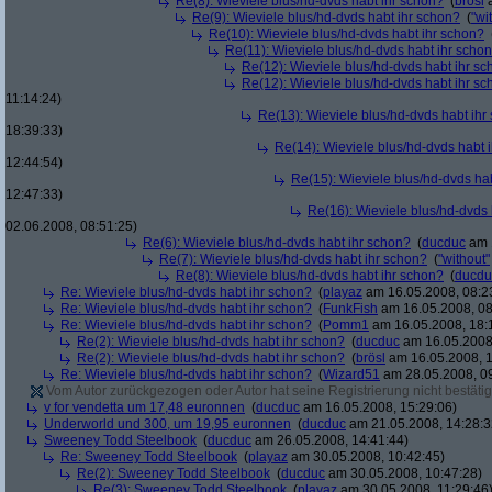
Re(8): Wieviele blus/hd-dvds habt ihr schon?
(
brösl
a
Re(9): Wieviele blus/hd-dvds habt ihr schon?
(
"wi
Re(10): Wieviele blus/hd-dvds habt ihr schon?
Re(11): Wieviele blus/hd-dvds habt ihr scho
Re(12): Wieviele blus/hd-dvds habt ihr s
Re(12): Wieviele blus/hd-dvds habt ihr s
11:14:24)
Re(13): Wieviele blus/hd-dvds habt ihr
18:39:33)
Re(14): Wieviele blus/hd-dvds habt 
12:44:54)
Re(15): Wieviele blus/hd-dvds ha
12:47:33)
Re(16): Wieviele blus/hd-dvds 
02.06.2008, 08:51:25)
Re(6): Wieviele blus/hd-dvds habt ihr schon?
(
ducduc
am 1
Re(7): Wieviele blus/hd-dvds habt ihr schon?
(
"without"
Re(8): Wieviele blus/hd-dvds habt ihr schon?
(
ducdu
Re: Wieviele blus/hd-dvds habt ihr schon?
(
playaz
am 16.05.2008, 08:2
Re: Wieviele blus/hd-dvds habt ihr schon?
(
FunkFish
am 16.05.2008, 08
Re: Wieviele blus/hd-dvds habt ihr schon?
(
Pomm1
am 16.05.2008, 18:
Re(2): Wieviele blus/hd-dvds habt ihr schon?
(
ducduc
am 16.05.2008,
Re(2): Wieviele blus/hd-dvds habt ihr schon?
(
brösl
am 16.05.2008, 1
Re: Wieviele blus/hd-dvds habt ihr schon?
(
Wizard51
am 28.05.2008, 09
Vom Autor zurückgezogen oder Autor hat seine Registrierung nicht bestätig
v for vendetta um 17,48 euronnen
(
ducduc
am 16.05.2008, 15:29:06)
Underworld und 300, um 19,95 euronnen
(
ducduc
am 21.05.2008, 14:28:3
Sweeney Todd Steelbook
(
ducduc
am 26.05.2008, 14:41:44)
Re: Sweeney Todd Steelbook
(
playaz
am 30.05.2008, 10:42:45)
Re(2): Sweeney Todd Steelbook
(
ducduc
am 30.05.2008, 10:47:28)
Re(3): Sweeney Todd Steelbook
(
playaz
am 30.05.2008, 11:29:46