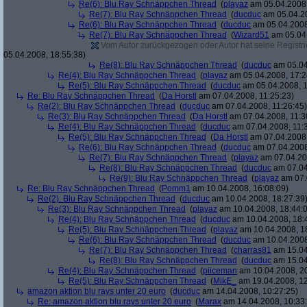
Re(6): Blu Ray Schnäppchen Thread
(
playaz
am 05.04.2008,
Re(7): Blu Ray Schnäppchen Thread
(
ducduc
am 05.04.20
Re(6): Blu Ray Schnäppchen Thread
(
ducduc
am 05.04.2008
Re(7): Blu Ray Schnäppchen Thread
(
Wizard51
am 05.04.
Vom Autor zurückgezogen oder Autor hat seine Registrie
05.04.2008, 18:55:38)
Re(8): Blu Ray Schnäppchen Thread
(
ducduc
am 05.04
Re(4): Blu Ray Schnäppchen Thread
(
playaz
am 05.04.2008, 17:2
Re(5): Blu Ray Schnäppchen Thread
(
ducduc
am 05.04.2008, 1
Re: Blu Ray Schnäppchen Thread
(
Da Horstl
am 07.04.2008, 11:25:23)
Re(2): Blu Ray Schnäppchen Thread
(
ducduc
am 07.04.2008, 11:26:45)
Re(3): Blu Ray Schnäppchen Thread
(
Da Horstl
am 07.04.2008, 11:3
Re(4): Blu Ray Schnäppchen Thread
(
ducduc
am 07.04.2008, 11:
Re(5): Blu Ray Schnäppchen Thread
(
Da Horstl
am 07.04.2008,
Re(6): Blu Ray Schnäppchen Thread
(
ducduc
am 07.04.2008
Re(7): Blu Ray Schnäppchen Thread
(
playaz
am 07.04.200
Re(8): Blu Ray Schnäppchen Thread
(
ducduc
am 07.04
Re(9): Blu Ray Schnäppchen Thread
(
playaz
am 07.
Re: Blu Ray Schnäppchen Thread
(
Pomm1
am 10.04.2008, 16:08:09)
Re(2): Blu Ray Schnäppchen Thread
(
ducduc
am 10.04.2008, 18:27:39
Re(3): Blu Ray Schnäppchen Thread
(
playaz
am 10.04.2008, 18:44:
Re(4): Blu Ray Schnäppchen Thread
(
ducduc
am 10.04.2008, 18:
Re(5): Blu Ray Schnäppchen Thread
(
playaz
am 10.04.2008, 1
Re(6): Blu Ray Schnäppchen Thread
(
ducduc
am 10.04.2008
Re(7): Blu Ray Schnäppchen Thread
(
charras81
am 15.04
Re(8): Blu Ray Schnäppchen Thread
(
ducduc
am 15.04
Re(4): Blu Ray Schnäppchen Thread
(
piiceman
am 10.04.2008, 20
Re(5): Blu Ray Schnäppchen Thread
(
MikE_
am 19.04.2008, 12
amazon aktion blu rays unter 20 euro
(
ducduc
am 14.04.2008, 10:27:25)
Re: amazon aktion blu rays unter 20 euro
(
Marax
am 14.04.2008, 10:33