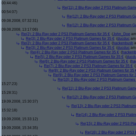
00:44:46)
Re(11): 2 Blu-Ray oder 2 PS3 Platinum Game
00:54:07)
Re(12): 2 Blu-Ray oder 2 PS3 Platinum G
09.08.2008, 07:32:31)
Re(12): 2 Blu-Ray oder 2 PS3 Platinum G
09.08.2008, 13:17:06)
Re(2): 2 Blu-Ray oder 2 PS3 Platinum Games für 35 €
(
John_Doe
am 
Re(3): 2 Blu-Ray oder 2 PS3 Platinum Games für 35 €
(
ducduc
am 
Re(2): 2 Blu-Ray oder 2 PS3 Platinum Games für 35 €
(
hackenbush
a
Re(3): 2 Blu-Ray oder 2 PS3 Platinum Games für 35 €
(
ducduc
am 
Re(4): 2 Blu-Ray oder 2 PS3 Platinum Games für 35 €
(
hacken
Re(5): 2 Blu-Ray oder 2 PS3 Platinum Games für 35 €
(
ducd
Re(6): 2 Blu-Ray oder 2 PS3 Platinum Games für 35 €
(
ha
Re(7): 2 Blu-Ray oder 2 PS3 Platinum Games für 35 €
(
Re(8): 2 Blu-Ray oder 2 PS3 Platinum Games für 35 
Re(9): 2 Blu-Ray oder 2 PS3 Platinum Games für 
Re(10): 2 Blu-Ray oder 2 PS3 Platinum Games 
15:27:23)
Re(11): 2 Blu-Ray oder 2 PS3 Platinum Game
15:28:31)
Re(12): 2 Blu-Ray oder 2 PS3 Platinum G
19.09.2008, 15:30:37)
Re(13): 2 Blu-Ray oder 2 PS3 Platinum
15:32:18)
Re(14): 2 Blu-Ray oder 2 PS3 Plati
19.09.2008, 15:33:12)
Re(15): 2 Blu-Ray oder 2 PS3 Pl
19.09.2008, 15:34:35)
Re(16): 2 Blu-Ray oder 2 PS3 