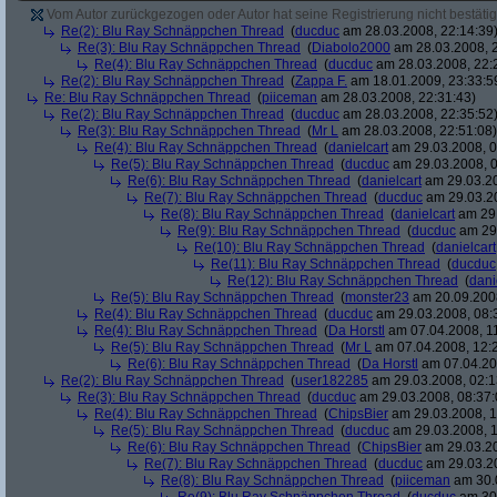
Vom Autor zurückgezogen oder Autor hat seine Registrierung nicht bestätig
Re(2): Blu Ray Schnäppchen Thread
(
ducduc
am 28.03.2008, 22:14:39
Re(3): Blu Ray Schnäppchen Thread
(
Diabolo2000
am 28.03.2008, 2
Re(4): Blu Ray Schnäppchen Thread
(
ducduc
am 28.03.2008, 22:
Re(2): Blu Ray Schnäppchen Thread
(
Zappa F.
am 18.01.2009, 23:33:5
Re: Blu Ray Schnäppchen Thread
(
piiceman
am 28.03.2008, 22:31:43)
Re(2): Blu Ray Schnäppchen Thread
(
ducduc
am 28.03.2008, 22:35:52
Re(3): Blu Ray Schnäppchen Thread
(
Mr L
am 28.03.2008, 22:51:08)
Re(4): Blu Ray Schnäppchen Thread
(
danielcart
am 29.03.2008, 0
Re(5): Blu Ray Schnäppchen Thread
(
ducduc
am 29.03.2008, 0
Re(6): Blu Ray Schnäppchen Thread
(
danielcart
am 29.03.20
Re(7): Blu Ray Schnäppchen Thread
(
ducduc
am 29.03.20
Re(8): Blu Ray Schnäppchen Thread
(
danielcart
am 29.
Re(9): Blu Ray Schnäppchen Thread
(
ducduc
am 29.
Re(10): Blu Ray Schnäppchen Thread
(
danielcart
Re(11): Blu Ray Schnäppchen Thread
(
ducduc
Re(12): Blu Ray Schnäppchen Thread
(
dani
Re(5): Blu Ray Schnäppchen Thread
(
monster23
am 20.09.2008
Re(4): Blu Ray Schnäppchen Thread
(
ducduc
am 29.03.2008, 08:
Re(4): Blu Ray Schnäppchen Thread
(
Da Horstl
am 07.04.2008, 11
Re(5): Blu Ray Schnäppchen Thread
(
Mr L
am 07.04.2008, 12:
Re(6): Blu Ray Schnäppchen Thread
(
Da Horstl
am 07.04.20
Re(2): Blu Ray Schnäppchen Thread
(
user182285
am 29.03.2008, 02:1
Re(3): Blu Ray Schnäppchen Thread
(
ducduc
am 29.03.2008, 08:37:
Re(4): Blu Ray Schnäppchen Thread
(
ChipsBier
am 29.03.2008, 1
Re(5): Blu Ray Schnäppchen Thread
(
ducduc
am 29.03.2008, 1
Re(6): Blu Ray Schnäppchen Thread
(
ChipsBier
am 29.03.20
Re(7): Blu Ray Schnäppchen Thread
(
ducduc
am 29.03.20
Re(8): Blu Ray Schnäppchen Thread
(
piiceman
am 30.0