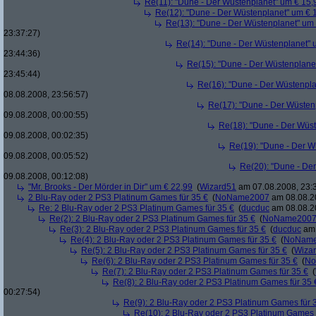
Re(11): "Dune - Der Wüstenplanet" um € 15,
Re(12): "Dune - Der Wüstenplanet" um € 
Re(13): "Dune - Der Wüstenplanet" um
23:37:27)
Re(14): "Dune - Der Wüstenplanet" 
23:44:36)
Re(15): "Dune - Der Wüstenplane
23:45:44)
Re(16): "Dune - Der Wüstenpla
08.08.2008, 23:56:57)
Re(17): "Dune - Der Wüsten
09.08.2008, 00:00:55)
Re(18): "Dune - Der Wüs
09.08.2008, 00:02:35)
Re(19): "Dune - Der W
09.08.2008, 00:05:52)
Re(20): "Dune - De
09.08.2008, 00:12:08)
"Mr. Brooks - Der Mörder in Dir" um € 22,99
(
Wizard51
am 07.08.2008, 23:
2 Blu-Ray oder 2 PS3 Platinum Games für 35 €
(
NoName2007
am 08.08.20
Re: 2 Blu-Ray oder 2 PS3 Platinum Games für 35 €
(
ducduc
am 08.08.20
Re(2): 2 Blu-Ray oder 2 PS3 Platinum Games für 35 €
(
NoName200
Re(3): 2 Blu-Ray oder 2 PS3 Platinum Games für 35 €
(
ducduc
am 
Re(4): 2 Blu-Ray oder 2 PS3 Platinum Games für 35 €
(
NoNam
Re(5): 2 Blu-Ray oder 2 PS3 Platinum Games für 35 €
(
Wiza
Re(6): 2 Blu-Ray oder 2 PS3 Platinum Games für 35 €
(
No
Re(7): 2 Blu-Ray oder 2 PS3 Platinum Games für 35 €
(
Re(8): 2 Blu-Ray oder 2 PS3 Platinum Games für 35 
00:27:54)
Re(9): 2 Blu-Ray oder 2 PS3 Platinum Games für 
Re(10): 2 Blu-Ray oder 2 PS3 Platinum Games 