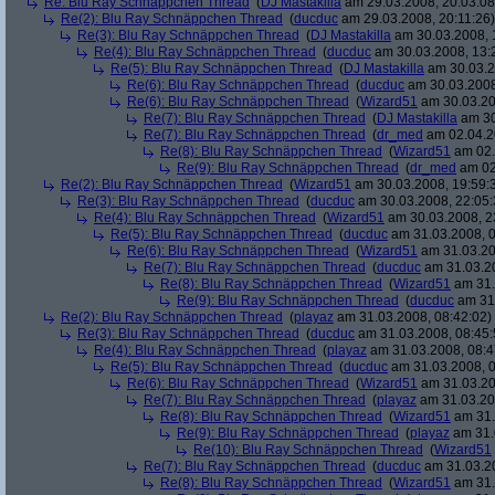
Re: Blu Ray Schnäppchen Thread
(
DJ Mastakilla
am 29.03.2008, 20:03:08
Re(2): Blu Ray Schnäppchen Thread
(
ducduc
am 29.03.2008, 20:11:26)
Re(3): Blu Ray Schnäppchen Thread
(
DJ Mastakilla
am 30.03.2008, 
Re(4): Blu Ray Schnäppchen Thread
(
ducduc
am 30.03.2008, 13:
Re(5): Blu Ray Schnäppchen Thread
(
DJ Mastakilla
am 30.03.2
Re(6): Blu Ray Schnäppchen Thread
(
ducduc
am 30.03.2008
Re(6): Blu Ray Schnäppchen Thread
(
Wizard51
am 30.03.20
Re(7): Blu Ray Schnäppchen Thread
(
DJ Mastakilla
am 30
Re(7): Blu Ray Schnäppchen Thread
(
dr_med
am 02.04.2
Re(8): Blu Ray Schnäppchen Thread
(
Wizard51
am 02.
Re(9): Blu Ray Schnäppchen Thread
(
dr_med
am 02
Re(2): Blu Ray Schnäppchen Thread
(
Wizard51
am 30.03.2008, 19:59:
Re(3): Blu Ray Schnäppchen Thread
(
ducduc
am 30.03.2008, 22:05:
Re(4): Blu Ray Schnäppchen Thread
(
Wizard51
am 30.03.2008, 2
Re(5): Blu Ray Schnäppchen Thread
(
ducduc
am 31.03.2008, 0
Re(6): Blu Ray Schnäppchen Thread
(
Wizard51
am 31.03.20
Re(7): Blu Ray Schnäppchen Thread
(
ducduc
am 31.03.20
Re(8): Blu Ray Schnäppchen Thread
(
Wizard51
am 31.
Re(9): Blu Ray Schnäppchen Thread
(
ducduc
am 31.
Re(2): Blu Ray Schnäppchen Thread
(
playaz
am 31.03.2008, 08:42:02)
Re(3): Blu Ray Schnäppchen Thread
(
ducduc
am 31.03.2008, 08:45:
Re(4): Blu Ray Schnäppchen Thread
(
playaz
am 31.03.2008, 08:4
Re(5): Blu Ray Schnäppchen Thread
(
ducduc
am 31.03.2008, 0
Re(6): Blu Ray Schnäppchen Thread
(
Wizard51
am 31.03.20
Re(7): Blu Ray Schnäppchen Thread
(
playaz
am 31.03.20
Re(8): Blu Ray Schnäppchen Thread
(
Wizard51
am 31.
Re(9): Blu Ray Schnäppchen Thread
(
playaz
am 31.
Re(10): Blu Ray Schnäppchen Thread
(
Wizard51
Re(7): Blu Ray Schnäppchen Thread
(
ducduc
am 31.03.20
Re(8): Blu Ray Schnäppchen Thread
(
Wizard51
am 31.