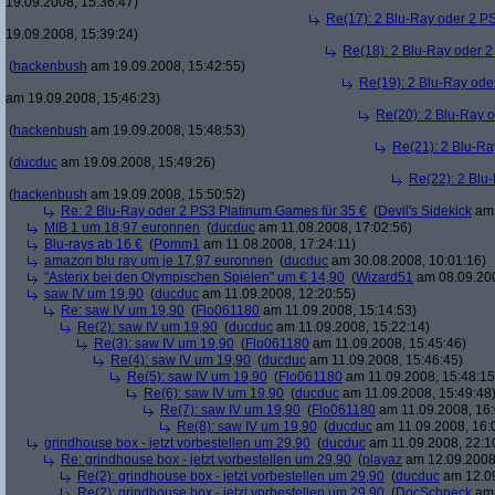
19.09.2008, 15:36:47)
Re(17): 2 Blu-Ray oder 2 P
19.09.2008, 15:39:24)
Re(18): 2 Blu-Ray oder 2
(
hackenbush
am 19.09.2008, 15:42:55)
Re(19): 2 Blu-Ray ode
am 19.09.2008, 15:46:23)
Re(20): 2 Blu-Ray 
(
hackenbush
am 19.09.2008, 15:48:53)
Re(21): 2 Blu-Ra
(
ducduc
am 19.09.2008, 15:49:26)
Re(22): 2 Blu
(
hackenbush
am 19.09.2008, 15:50:52)
Re: 2 Blu-Ray oder 2 PS3 Platinum Games für 35 €
(
Devil's Sidekick
am 
MIB 1 um 18,97 euronnen
(
ducduc
am 11.08.2008, 17:02:56)
Blu-rays ab 16 €
(
Pomm1
am 11.08.2008, 17:24:11)
amazon blu ray um je 17,97 euronnen
(
ducduc
am 30.08.2008, 10:01:16)
"Asterix bei den Olympischen Spielen" um € 14,90
(
Wizard51
am 08.09.200
saw IV um 19,90
(
ducduc
am 11.09.2008, 12:20:55)
Re: saw IV um 19,90
(
Flo061180
am 11.09.2008, 15:14:53)
Re(2): saw IV um 19,90
(
ducduc
am 11.09.2008, 15:22:14)
Re(3): saw IV um 19,90
(
Flo061180
am 11.09.2008, 15:45:46)
Re(4): saw IV um 19,90
(
ducduc
am 11.09.2008, 15:46:45)
Re(5): saw IV um 19,90
(
Flo061180
am 11.09.2008, 15:48:15
Re(6): saw IV um 19,90
(
ducduc
am 11.09.2008, 15:49:48
Re(7): saw IV um 19,90
(
Flo061180
am 11.09.2008, 16:
Re(8): saw IV um 19,90
(
ducduc
am 11.09.2008, 16:
grindhouse box - jetzt vorbestellen um 29,90
(
ducduc
am 11.09.2008, 22:1
Re: grindhouse box - jetzt vorbestellen um 29,90
(
playaz
am 12.09.2008,
Re(2): grindhouse box - jetzt vorbestellen um 29,90
(
ducduc
am 12.09
Re(2): grindhouse box - jetzt vorbestellen um 29,90
(
DocSchneck
am 