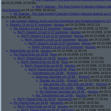
am 23.10.2008, 22:54:06)
Re(7): Batman - The Dark Knight (Collector's Edition ink
(
DocSchneck
am 24.10.2008, 08:38:54)
Re: Batman - The Dark Knight (Collector's Edition inklusive Batpod aus G
24.10.2008, 08:38:26)
I am Legend, Indiana Jones und das Königreich des Kristallschädels je 14,
Ocean's 13 um 11,97 euronnen
(
ducduc
am 24.10.2008, 09:31:12)
Re: Ocean's 13 um 11,97 euronnen
(
playaz
am 24.10.2008, 11:53:24)
Re(2): Ocean's 13 um 11,97 euronnen
(
ducduc
am 24.10.2008, 11:56
Re(3): Ocean's 13 um 11,97 euronnen
(
playaz
am 24.10.2008, 11:
Re(4): Ocean's 13 um 11,97 euronnen
(
ducduc
am 24.10.2008, 
Re(5): Ocean's 13 um 11,97 euronnen
(
playaz
am 24.10.2008
Re(6): Ocean's 13 um 11,97 euronnen
(
ducduc
am 24.10.2
Planet Erde um 58,95
(
ducduc
am 24.10.2008, 11:56:19)
Re: Planet Erde um 58,95
(
Rain
am 24.10.2008, 12:03:43)
Re(2): Planet Erde um 58,95
(
ducduc
am 24.10.2008, 12:07:26)
Re(3): Planet Erde um 58,95
(
Rain
am 24.10.2008, 12:23:10)
Re(4): Planet Erde um 58,95
(
ducduc
am 24.10.2008, 12:30:35)
Re(5): Planet Erde um 58,95
(
Rain
am 24.10.2008, 12:31:58
Transformers um 19,89,-
(
Pomm1
am 24.10.2008, 16:02:5
American Gangster um 19,89,-
(
Pomm1
am 24.10.2008,
Shooter um 19,89,-
(
Pomm1
am 24.10.2008, 16:05:1
Sex and the City - Der Film um 19,89,-
(
Pomm1
am
Re: Shooter um 19,89,-
(
MikE_
am 24.10.2008, 16
Re: American Gangster um 19,89,-
(
ducduc
am 24.10
Re: Transformers um 19,89,-
(
ducduc
am 24.10.2008, 1
Re(2): Planet Erde um 58,95
(
monster23
am 27.10.2008, 17:25:54)
Re: Planet Erde um 58,95
(
Wizard51
am 24.10.2008, 18:25:56)
Re(2): Planet Erde um 58,95
(
ducduc
am 25.10.2008, 09:50:29)
Re(3): Planet Erde um 58,95
(
Wizard51
am 25.10.2008, 18:05:22)