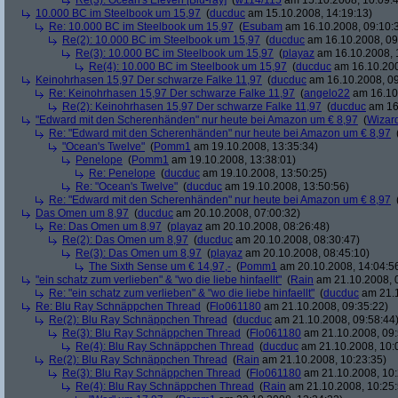
Re(3): Ocean's Eleven [Blu-ray]
(
w114/115
am 15.10.2008, 10:09:
10.000 BC im Steelbook um 15,97
(
ducduc
am 15.10.2008, 14:19:13)
Re: 10.000 BC im Steelbook um 15,97
(
Esubam
am 16.10.2008, 09:10:
Re(2): 10.000 BC im Steelbook um 15,97
(
ducduc
am 16.10.2008, 09
Re(3): 10.000 BC im Steelbook um 15,97
(
playaz
am 16.10.2008, 
Re(4): 10.000 BC im Steelbook um 15,97
(
ducduc
am 16.10.200
Keinohrhasen 15,97 Der schwarze Falke 11,97
(
ducduc
am 16.10.2008, 09
Re: Keinohrhasen 15,97 Der schwarze Falke 11,97
(
angelo22
am 16.10.
Re(2): Keinohrhasen 15,97 Der schwarze Falke 11,97
(
ducduc
am 16.
"Edward mit den Scherenhänden" nur heute bei Amazon um € 8,97
(
Wizar
Re: "Edward mit den Scherenhänden" nur heute bei Amazon um € 8,97
"Ocean's Twelve"
(
Pomm1
am 19.10.2008, 13:35:34)
Penelope
(
Pomm1
am 19.10.2008, 13:38:01)
Re: Penelope
(
ducduc
am 19.10.2008, 13:50:25)
Re: "Ocean's Twelve"
(
ducduc
am 19.10.2008, 13:50:56)
Re: "Edward mit den Scherenhänden" nur heute bei Amazon um € 8,97
Das Omen um 8,97
(
ducduc
am 20.10.2008, 07:00:32)
Re: Das Omen um 8,97
(
playaz
am 20.10.2008, 08:26:48)
Re(2): Das Omen um 8,97
(
ducduc
am 20.10.2008, 08:30:47)
Re(3): Das Omen um 8,97
(
playaz
am 20.10.2008, 08:45:10)
The Sixth Sense um € 14,97,-
(
Pomm1
am 20.10.2008, 14:04:5
"ein schatz zum verlieben" & "wo die liebe hinfaellt"
(
Rain
am 21.10.2008, 
Re: "ein schatz zum verlieben" & "wo die liebe hinfaellt"
(
ducduc
am 21.1
Re: Blu Ray Schnäppchen Thread
(
Flo061180
am 21.10.2008, 09:35:22)
Re(2): Blu Ray Schnäppchen Thread
(
ducduc
am 21.10.2008, 09:58:44
Re(3): Blu Ray Schnäppchen Thread
(
Flo061180
am 21.10.2008, 09:
Re(4): Blu Ray Schnäppchen Thread
(
ducduc
am 21.10.2008, 10:
Re(2): Blu Ray Schnäppchen Thread
(
Rain
am 21.10.2008, 10:23:35)
Re(3): Blu Ray Schnäppchen Thread
(
Flo061180
am 21.10.2008, 10:
Re(4): Blu Ray Schnäppchen Thread
(
Rain
am 21.10.2008, 10:25: