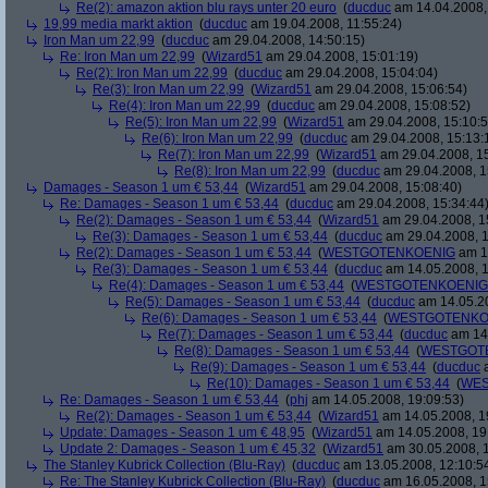
Re(2): amazon aktion blu rays unter 20 euro
(
ducduc
am 14.04.2008,
19,99 media markt aktion
(
ducduc
am 19.04.2008, 11:55:24)
Iron Man um 22,99
(
ducduc
am 29.04.2008, 14:50:15)
Re: Iron Man um 22,99
(
Wizard51
am 29.04.2008, 15:01:19)
Re(2): Iron Man um 22,99
(
ducduc
am 29.04.2008, 15:04:04)
Re(3): Iron Man um 22,99
(
Wizard51
am 29.04.2008, 15:06:54)
Re(4): Iron Man um 22,99
(
ducduc
am 29.04.2008, 15:08:52)
Re(5): Iron Man um 22,99
(
Wizard51
am 29.04.2008, 15:10:5
Re(6): Iron Man um 22,99
(
ducduc
am 29.04.2008, 15:13:
Re(7): Iron Man um 22,99
(
Wizard51
am 29.04.2008, 15
Re(8): Iron Man um 22,99
(
ducduc
am 29.04.2008, 1
Damages - Season 1 um € 53,44
(
Wizard51
am 29.04.2008, 15:08:40)
Re: Damages - Season 1 um € 53,44
(
ducduc
am 29.04.2008, 15:34:44
Re(2): Damages - Season 1 um € 53,44
(
Wizard51
am 29.04.2008, 1
Re(3): Damages - Season 1 um € 53,44
(
ducduc
am 29.04.2008, 1
Re(2): Damages - Season 1 um € 53,44
(
WESTGOTENKOENIG
am 14
Re(3): Damages - Season 1 um € 53,44
(
ducduc
am 14.05.2008, 1
Re(4): Damages - Season 1 um € 53,44
(
WESTGOTENKOENIG
Re(5): Damages - Season 1 um € 53,44
(
ducduc
am 14.05.20
Re(6): Damages - Season 1 um € 53,44
(
WESTGOTENKO
Re(7): Damages - Season 1 um € 53,44
(
ducduc
am 14.
Re(8): Damages - Season 1 um € 53,44
(
WESTGOT
Re(9): Damages - Season 1 um € 53,44
(
ducduc
a
Re(10): Damages - Season 1 um € 53,44
(
WES
Re: Damages - Season 1 um € 53,44
(
phj
am 14.05.2008, 19:09:53)
Re(2): Damages - Season 1 um € 53,44
(
Wizard51
am 14.05.2008, 1
Update: Damages - Season 1 um € 48,95
(
Wizard51
am 14.05.2008, 19
Update 2: Damages - Season 1 um € 45,32
(
Wizard51
am 30.05.2008, 1
The Stanley Kubrick Collection (Blu-Ray)
(
ducduc
am 13.05.2008, 12:10:5
Re: The Stanley Kubrick Collection (Blu-Ray)
(
ducduc
am 16.05.2008, 1