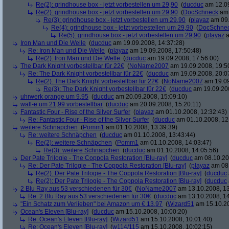
Re(2): grindhouse box - jetzt vorbestellen um 29,90
(
ducduc
am 12.09
Re(2): grindhouse box - jetzt vorbestellen um 29,90
(
DocSchneck
am 
Re(3): grindhouse box - jetzt vorbestellen um 29,90
(
playaz
am 09.
Re(4): grindhouse box - jetzt vorbestellen um 29,90
(
DocSchne
Re(5): grindhouse box - jetzt vorbestellen um 29,90
(
playaz
a
Iron Man und Die Welle
(
ducduc
am 19.09.2008, 14:37:28)
Re: Iron Man und Die Welle
(
playaz
am 19.09.2008, 17:50:48)
Re(2): Iron Man und Die Welle
(
ducduc
am 19.09.2008, 17:56:00)
The Dark Knight vorbestellbar für 22€
(
NoName2007
am 19.09.2008, 19:5
Re: The Dark Knight vorbestellbar für 22€
(
ducduc
am 19.09.2008, 20:0
Re(2): The Dark Knight vorbestellbar für 22€
(
NoName2007
am 19.09
Re(3): The Dark Knight vorbestellbar für 22€
(
ducduc
am 19.09.200
uhrwerk orange um 9,95
(
ducduc
am 20.09.2008, 15:09:10)
wall-e um 21,99 vorbestellbar
(
ducduc
am 20.09.2008, 15:20:11)
Fantastic Four - Rise of the Silver Surfer
(
playaz
am 01.10.2008, 12:32:43)
Re: Fantastic Four - Rise of the Silver Surfer
(
ducduc
am 01.10.2008, 12
weitere Schnäpchen
(
Pomm1
am 01.10.2008, 13:39:39)
Re: weitere Schnäpchen
(
ducduc
am 01.10.2008, 13:43:44)
Re(2): weitere Schnäpchen
(
Pomm1
am 01.10.2008, 14:03:47)
Re(3): weitere Schnäpchen
(
ducduc
am 01.10.2008, 14:05:56)
Der Pate Trilogie - The Coppola Restoration [Blu-ray]
(
ducduc
am 08.10.20
Re: Der Pate Trilogie - The Coppola Restoration [Blu-ray]
(
playaz
am 08.
Re(2): Der Pate Trilogie - The Coppola Restoration [Blu-ray]
(
ducduc
Re(2): Der Pate Trilogie - The Coppola Restoration [Blu-ray]
(
ducduc
2 Blu Ray aus 53 verschiedenen für 30€
(
NoName2007
am 13.10.2008, 13
Re: 2 Blu Ray aus 53 verschiedenen für 30€
(
ducduc
am 13.10.2008, 14
"Ein Schatz zum Verlieben" bei Amazon um € 13,97
(
Wizard51
am 15.10.20
Ocean's Eleven [Blu-ray]
(
ducduc
am 15.10.2008, 10:00:20)
Re: Ocean's Eleven [Blu-ray]
(
Wizard51
am 15.10.2008, 10:01:40)
Re: Ocean's Eleven [Blu-ray]
(
w114/115
am 15.10.2008, 10:02:15)