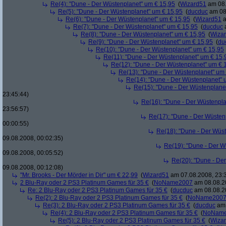
Re(4): "Dune - Der Wüstenplanet" um € 15,95
(
Wizard51
am 08.
Re(5): "Dune - Der Wüstenplanet" um € 15,95
(
ducduc
am 08.
Re(6): "Dune - Der Wüstenplanet" um € 15,95
(
Wizard51
a
Re(7): "Dune - Der Wüstenplanet" um € 15,95
(
ducduc
a
Re(8): "Dune - Der Wüstenplanet" um € 15,95
(
Wiza
Re(9): "Dune - Der Wüstenplanet" um € 15,95
(
du
Re(10): "Dune - Der Wüstenplanet" um € 15,95
Re(11): "Dune - Der Wüstenplanet" um € 15,
Re(12): "Dune - Der Wüstenplanet" um € 
Re(13): "Dune - Der Wüstenplanet" um
Re(14): "Dune - Der Wüstenplanet" 
Re(15): "Dune - Der Wüstenplane
23:45:44)
Re(16): "Dune - Der Wüstenpla
23:56:57)
Re(17): "Dune - Der Wüsten
00:00:55)
Re(18): "Dune - Der Wüs
09.08.2008, 00:02:35)
Re(19): "Dune - Der W
09.08.2008, 00:05:52)
Re(20): "Dune - De
09.08.2008, 00:12:08)
"Mr. Brooks - Der Mörder in Dir" um € 22,99
(
Wizard51
am 07.08.2008, 23:
2 Blu-Ray oder 2 PS3 Platinum Games für 35 €
(
NoName2007
am 08.08.20
Re: 2 Blu-Ray oder 2 PS3 Platinum Games für 35 €
(
ducduc
am 08.08.20
Re(2): 2 Blu-Ray oder 2 PS3 Platinum Games für 35 €
(
NoName200
Re(3): 2 Blu-Ray oder 2 PS3 Platinum Games für 35 €
(
ducduc
am 
Re(4): 2 Blu-Ray oder 2 PS3 Platinum Games für 35 €
(
NoNam
Re(5): 2 Blu-Ray oder 2 PS3 Platinum Games für 35 €
(
Wiza