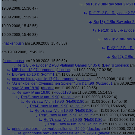
Re(16): 2 Blu-Ray oder 2 PS3 
19.09.2008, 15:36:47)
Re(17): 2 Blu-Ray oder 2 P
19.09.2008, 15:39:24)
Re(18): 2 Blu-Ray oder 2
19.09.2008, 15:42:55)
Re(19): 2 Blu-Ray ode
19.09.2008, 15:46:23)
Re(20): 2 Blu-Ray 
(
hackenbush
am 19.09.2008, 15:48:53)
Re(21): 2 Blu-Ra
am 19.09.2008, 15:49:26)
Re(22): 2 Blu
(
hackenbush
am 19.09.2008, 15:50:52)
Re: 2 Blu-Ray oder 2 PS3 Platinum Games für 35 €
(
Devil's Sidekick
am 
MIB 1 um 18,97 euronnen
(
ducduc
am 11.08.2008, 17:02:56)
Blu-rays ab 16 €
(
Pomm1
am 11.08.2008, 17:24:11)
amazon blu ray um je 17,97 euronnen
(
ducduc
am 30.08.2008, 10:01:16)
"Asterix bei den Olympischen Spielen" um € 14,90
(
Wizard51
am 08.09.200
saw IV um 19,90
(
ducduc
am 11.09.2008, 12:20:55)
Re: saw IV um 19,90
(
Flo061180
am 11.09.2008, 15:14:53)
Re(2): saw IV um 19,90
(
ducduc
am 11.09.2008, 15:22:14)
Re(3): saw IV um 19,90
(
Flo061180
am 11.09.2008, 15:45:46)
Re(4): saw IV um 19,90
(
ducduc
am 11.09.2008, 15:46:45)
Re(5): saw IV um 19,90
(
Flo061180
am 11.09.2008, 15:48:15
Re(6): saw IV um 19,90
(
ducduc
am 11.09.2008, 15:49:48
Re(7): saw IV um 19,90
(
Flo061180
am 11.09.2008, 16:
Re(8): saw IV um 19,90
(
ducduc
am 11.09.2008, 16:
grindhouse box - jetzt vorbestellen um 29,90
(
ducduc
am 11.09.2008, 22:1
Re: grindhouse box - jetzt vorbestellen um 29,90
(
playaz
am 12.09.2008,