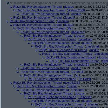
Vom Autor zurückgezogen oder Autor hat seine Registrierung nicht bestätig
Re(2): Blu Ray Schnäppchen Thread
(
ducduc
am 28.03.2008, 22:14:39
Re(3): Blu Ray Schnäppchen Thread
(
Diabolo2000
am 28.03.2008, 2
Re(4): Blu Ray Schnäppchen Thread
(
ducduc
am 28.03.2008, 22:
Re(2): Blu Ray Schnäppchen Thread
(
Zappa F.
am 18.01.2009, 23:33:5
Re: Blu Ray Schnäppchen Thread
(
piiceman
am 28.03.2008, 22:31:43)
Re(2): Blu Ray Schnäppchen Thread
(
ducduc
am 28.03.2008, 22:35:52
Re(3): Blu Ray Schnäppchen Thread
(
Mr L
am 28.03.2008, 22:51:08)
Re(4): Blu Ray Schnäppchen Thread
(
danielcart
am 29.03.2008, 0
Re(5): Blu Ray Schnäppchen Thread
(
ducduc
am 29.03.2008, 0
Re(6): Blu Ray Schnäppchen Thread
(
danielcart
am 29.03.20
Re(7): Blu Ray Schnäppchen Thread
(
ducduc
am 29.03.20
Re(8): Blu Ray Schnäppchen Thread
(
danielcart
am 29.
Re(9): Blu Ray Schnäppchen Thread
(
ducduc
am 29.
Re(10): Blu Ray Schnäppchen Thread
(
danielcart
Re(11): Blu Ray Schnäppchen Thread
(
ducduc
Re(12): Blu Ray Schnäppchen Thread
(
dani
Re(5): Blu Ray Schnäppchen Thread
(
monster23
am 20.09.2008
Re(4): Blu Ray Schnäppchen Thread
(
ducduc
am 29.03.2008, 08:
Re(4): Blu Ray Schnäppchen Thread
(
Da Horstl
am 07.04.2008, 11
Re(5): Blu Ray Schnäppchen Thread
(
Mr L
am 07.04.2008, 12:
Re(6): Blu Ray Schnäppchen Thread
(
Da Horstl
am 07.04.20
Re(2): Blu Ray Schnäppchen Thread
(
user182285
am 29.03.2008, 02:1
Re(3): Blu Ray Schnäppchen Thread
(
ducduc
am 29.03.2008, 08:37:
Re(4): Blu Ray Schnäppchen Thread
(
ChipsBier
am 29.03.2008, 1
Re(5): Blu Ray Schnäppchen Thread
(
ducduc
am 29.03.2008, 1
Re(6): Blu Ray Schnäppchen Thread
(
ChipsBier
am 29.03.20
Re(7): Blu Ray Schnäppchen Thread
(
ducduc
am 29.03.20
Re(8): Blu Ray Schnäppchen Thread
(
piiceman
am 30.0