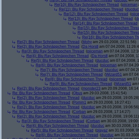
Re(9): Blu Ray Schnäppchen Thread
(
ducduc
am 30.
Re(10): Blu Ray Schnäppchen Thread
(
piiceman
Re(11): Blu Ray Schnäppchen Thread
(
ducduc
Re(12): Blu Ray Schnäppchen Thread
(
piic
Re(13): Blu Ray Schnäppchen Thread
(
d
Re(14): Blu Ray Schnäppchen Thread
Re(15): Blu Ray Schnäppchen Thre
Re(15): Blu Ray Schnäppchen Thre
Re(16): Blu Ray Schnäppchen T
Re(2): Blu Ray Schnäppchen Thread
(
Mohy
am 29.03.2008, 22:51:56)
Re(2): Blu Ray Schnäppchen Thread
(
Da Horstl
am 07.04.2008, 11:26:4
Re(3): Blu Ray Schnäppchen Thread
(
piiceman
am 07.04.2008, 12:1
Re(4): Blu Ray Schnäppchen Thread
(
Da Horstl
am 07.04.2008, 1
Re(5): Blu Ray Schnäppchen Thread
(
ducduc
am 07.04.2008, 1
Re(6): Blu Ray Schnäppchen Thread
(
piiceman
am 07.04.200
Re(7): Blu Ray Schnäppchen Thread
(
ducduc
am 07.04.20
Re(7): Blu Ray Schnäppchen Thread
(
Wizard51
am 07.04.
Re(8): Blu Ray Schnäppchen Thread
(
piiceman
am 07.0
Re(9): Blu Ray Schnäppchen Thread
(
Wizard51
am 0
Re(2): Blu Ray Schnäppchen Thread
(
monster23
am 20.09.2008, 16:14
Re: Blu Ray Schnäppchen Thread
(
Qbus
am 29.03.2008, 15:41:54)
Re(2): Blu Ray Schnäppchen Thread
(
ducduc
am 29.03.2008, 19:05:28
Re: Blu Ray Schnäppchen Thread
(
Pomm1
am 29.03.2008, 16:27:41)
Re(2): Blu Ray Schnäppchen Thread
(
ducduc
am 29.03.2008, 19:06:56
Re: Blu Ray Schnäppchen Thread
(
Corban
am 29.03.2008, 17:14:27)
Re(2): Blu Ray Schnäppchen Thread
(
ducduc
am 29.03.2008, 19:06:11)
Re(3): Blu Ray Schnäppchen Thread
(
Corban
am 30.03.2008, 19:00:
Re(4): Blu Ray Schnäppchen Thread
(
ducduc
am 30.03.2008, 19:
Re(5): Blu Ray Schnäppchen Thread
(
playaz
am 31.03.2008, 0
Re(6): Blu Ray Schnäppchen Thread
(
ducduc
am 31.03.2008