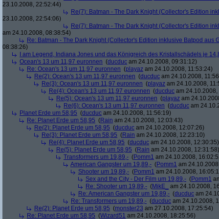
23.10.2008, 22:52:44)
Re(7): Batman - The Dark Knight (Collector's Edition ink
23.10.2008, 22:54:06)
Re(7): Batman - The Dark Knight (Collector's Edition ink
am 24.10.2008, 08:38:54)
Re: Batman - The Dark Knight (Collector's Edition inklusive Batpod aus G
08:38:26)
I am Legend, Indiana Jones und das Königreich des Kristallschädels je 14,
Ocean's 13 um 11,97 euronnen
(
ducduc
am 24.10.2008, 09:31:12)
Re: Ocean's 13 um 11,97 euronnen
(
playaz
am 24.10.2008, 11:53:24)
Re(2): Ocean's 13 um 11,97 euronnen
(
ducduc
am 24.10.2008, 11:56
Re(3): Ocean's 13 um 11,97 euronnen
(
playaz
am 24.10.2008, 11:
Re(4): Ocean's 13 um 11,97 euronnen
(
ducduc
am 24.10.2008, 
Re(5): Ocean's 13 um 11,97 euronnen
(
playaz
am 24.10.2008
Re(6): Ocean's 13 um 11,97 euronnen
(
ducduc
am 24.10.2
Planet Erde um 58,95
(
ducduc
am 24.10.2008, 11:56:19)
Re: Planet Erde um 58,95
(
Rain
am 24.10.2008, 12:03:43)
Re(2): Planet Erde um 58,95
(
ducduc
am 24.10.2008, 12:07:26)
Re(3): Planet Erde um 58,95
(
Rain
am 24.10.2008, 12:23:10)
Re(4): Planet Erde um 58,95
(
ducduc
am 24.10.2008, 12:30:35)
Re(5): Planet Erde um 58,95
(
Rain
am 24.10.2008, 12:31:58
Transformers um 19,89,-
(
Pomm1
am 24.10.2008, 16:02:5
American Gangster um 19,89,-
(
Pomm1
am 24.10.2008,
Shooter um 19,89,-
(
Pomm1
am 24.10.2008, 16:05:1
Sex and the City - Der Film um 19,89,-
(
Pomm1
am
Re: Shooter um 19,89,-
(
MikE_
am 24.10.2008, 16
Re: American Gangster um 19,89,-
(
ducduc
am 24.10
Re: Transformers um 19,89,-
(
ducduc
am 24.10.2008, 1
Re(2): Planet Erde um 58,95
(
monster23
am 27.10.2008, 17:25:54)
Re: Planet Erde um 58,95
(
Wizard51
am 24.10.2008, 18:25:56)