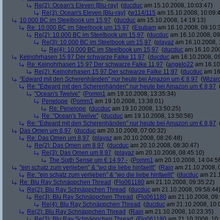
Re(2): Ocean's Eleven [Blu-ray]
(
ducduc
am 15.10.2008, 10:03:47)
Re(3): Ocean's Eleven [Blu-ray]
(
w114/115
am 15.10.2008, 10:09:
10.000 BC im Steelbook um 15,97
(
ducduc
am 15.10.2008, 14:19:13)
Re: 10.000 BC im Steelbook um 15,97
(
Esubam
am 16.10.2008, 09:10:
Re(2): 10.000 BC im Steelbook um 15,97
(
ducduc
am 16.10.2008, 09
Re(3): 10.000 BC im Steelbook um 15,97
(
playaz
am 16.10.2008, 
Re(4): 10.000 BC im Steelbook um 15,97
(
ducduc
am 16.10.200
Keinohrhasen 15,97 Der schwarze Falke 11,97
(
ducduc
am 16.10.2008, 09
Re: Keinohrhasen 15,97 Der schwarze Falke 11,97
(
angelo22
am 16.10.
Re(2): Keinohrhasen 15,97 Der schwarze Falke 11,97
(
ducduc
am 16.
"Edward mit den Scherenhänden" nur heute bei Amazon um € 8,97
(
Wizar
Re: "Edward mit den Scherenhänden" nur heute bei Amazon um € 8,97
"Ocean's Twelve"
(
Pomm1
am 19.10.2008, 13:35:34)
Penelope
(
Pomm1
am 19.10.2008, 13:38:01)
Re: Penelope
(
ducduc
am 19.10.2008, 13:50:25)
Re: "Ocean's Twelve"
(
ducduc
am 19.10.2008, 13:50:56)
Re: "Edward mit den Scherenhänden" nur heute bei Amazon um € 8,97
Das Omen um 8,97
(
ducduc
am 20.10.2008, 07:00:32)
Re: Das Omen um 8,97
(
playaz
am 20.10.2008, 08:26:48)
Re(2): Das Omen um 8,97
(
ducduc
am 20.10.2008, 08:30:47)
Re(3): Das Omen um 8,97
(
playaz
am 20.10.2008, 08:45:10)
The Sixth Sense um € 14,97,-
(
Pomm1
am 20.10.2008, 14:04:5
"ein schatz zum verlieben" & "wo die liebe hinfaellt"
(
Rain
am 21.10.2008, 
Re: "ein schatz zum verlieben" & "wo die liebe hinfaellt"
(
ducduc
am 21.1
Re: Blu Ray Schnäppchen Thread
(
Flo061180
am 21.10.2008, 09:35:22)
Re(2): Blu Ray Schnäppchen Thread
(
ducduc
am 21.10.2008, 09:58:44
Re(3): Blu Ray Schnäppchen Thread
(
Flo061180
am 21.10.2008, 09:
Re(4): Blu Ray Schnäppchen Thread
(
ducduc
am 21.10.2008, 10:
Re(2): Blu Ray Schnäppchen Thread
(
Rain
am 21.10.2008, 10:23:35)
Re(3): Blu Ray Schnäppchen Thread
(
Flo061180
am 21.10.2008, 10: