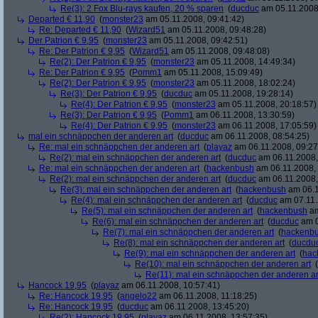
Re(3): 2 Fox Blu-rays kaufen, 20 % sparen
(
ducduc
am 05.11.2008,
Departed € 11,90
(
monster23
am 05.11.2008, 09:41:42)
Re: Departed € 11,90
(
Wizard51
am 05.11.2008, 09:48:28)
Der Patrion € 9,95
(
monster23
am 05.11.2008, 09:42:51)
Re: Der Patrion € 9,95
(
Wizard51
am 05.11.2008, 09:48:08)
Re(2): Der Patrion € 9,95
(
monster23
am 05.11.2008, 14:49:34)
Re: Der Patrion € 9,95
(
Pomm1
am 05.11.2008, 15:09:49)
Re(2): Der Patrion € 9,95
(
monster23
am 05.11.2008, 18:02:24)
Re(3): Der Patrion € 9,95
(
ducduc
am 05.11.2008, 19:28:14)
Re(4): Der Patrion € 9,95
(
monster23
am 05.11.2008, 20:18:57)
Re(3): Der Patrion € 9,95
(
Pomm1
am 06.11.2008, 13:30:59)
Re(4): Der Patrion € 9,95
(
monster23
am 06.11.2008, 17:05:59)
mal ein schnäppchen der anderen art
(
ducduc
am 06.11.2008, 08:54:25)
Re: mal ein schnäppchen der anderen art
(
playaz
am 06.11.2008, 09:27
Re(2): mal ein schnäppchen der anderen art
(
ducduc
am 06.11.2008,
Re: mal ein schnäppchen der anderen art
(
hackenbush
am 06.11.2008, 
Re(2): mal ein schnäppchen der anderen art
(
ducduc
am 06.11.2008,
Re(3): mal ein schnäppchen der anderen art
(
hackenbush
am 06.1
Re(4): mal ein schnäppchen der anderen art
(
ducduc
am 07.11.
Re(5): mal ein schnäppchen der anderen art
(
hackenbush
am
Re(6): mal ein schnäppchen der anderen art
(
ducduc
am 0
Re(7): mal ein schnäppchen der anderen art
(
hackenb
Re(8): mal ein schnäppchen der anderen art
(
ducdu
Re(9): mal ein schnäppchen der anderen art
(
hac
Re(10): mal ein schnäppchen der anderen art
(
Re(11): mal ein schnäppchen der anderen ar
Hancock 19,95
(
playaz
am 06.11.2008, 10:57:41)
Re: Hancock 19,95
(
angelo22
am 06.11.2008, 11:18:25)
Re: Hancock 19,95
(
ducduc
am 06.11.2008, 13:45:20)
Re(2): Hancock 19,95
(
playaz
am 06.11.2008, 13:57:35)