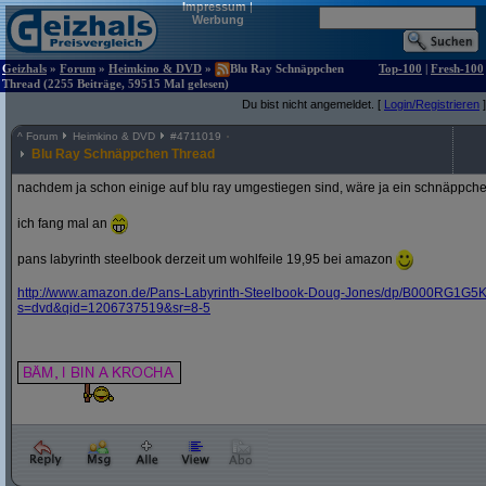
Impressum
|
Werbung
Geizhals
»
Forum
»
Heimkino & DVD
»
Blu Ray Schnäppchen
Top-100
|
Fresh-100
Thread (2255 Beiträge, 59515 Mal gelesen)
Du bist nicht angemeldet. [
Login/Registrieren
]
^
Forum
Heimkino & DVD
#
4711019
Blu Ray Schnäppchen Thread
nachdem ja schon einige auf blu ray umgestiegen sind, wäre ja ein schnäppche
ich fang mal an
pans labyrinth steelbook derzeit um wohlfeile 19,95 bei amazon
http:/
/
www.amazon.de/
Pans-Labyrinth-Steelbook-Doug-Jones/
dp/
B000RG1G5K
s=dvd&
qid=1206737519&
sr=8-5