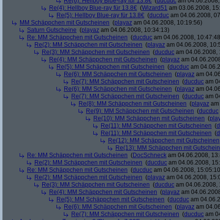
Re(6): Hellboy Blue-ray für 13.8€
(
ducduc
am 04.06.2008,
Re(4): Hellboy Blue-ray für 13.8€
(
Wizard51
am 03.06.2008, 15
Re(5): Hellboy Blue-ray für 13.8€
(
ducduc
am 04.06.2008, 07
MM Schäppchen mit Gutscheinen
(
playaz
am 04.06.2008, 10:19:56)
Saturn Gutscheine
(
playaz
am 04.06.2008, 10:34:13)
Re: MM Schäppchen mit Gutscheinen
(
ducduc
am 04.06.2008, 10:47:48
Re(2): MM Schäppchen mit Gutscheinen
(
playaz
am 04.06.2008, 10:
Re(3): MM Schäppchen mit Gutscheinen
(
ducduc
am 04.06.2008, 
Re(4): MM Schäppchen mit Gutscheinen
(
playaz
am 04.06.2008
Re(5): MM Schäppchen mit Gutscheinen
(
ducduc
am 04.06.2
Re(6): MM Schäppchen mit Gutscheinen
(
playaz
am 04.06
Re(7): MM Schäppchen mit Gutscheinen
(
ducduc
am 04
Re(6): MM Schäppchen mit Gutscheinen
(
playaz
am 04.06
Re(7): MM Schäppchen mit Gutscheinen
(
ducduc
am 04
Re(8): MM Schäppchen mit Gutscheinen
(
playaz
am 
Re(9): MM Schäppchen mit Gutscheinen
(
ducduc
Re(10): MM Schäppchen mit Gutscheinen
(
pla
Re(11): MM Schäppchen mit Gutscheinen
(
d
Re(11): MM Schäppchen mit Gutscheinen
(
d
Re(12): MM Schäppchen mit Gutscheinen
Re(13): MM Schäppchen mit Gutschei
Re: MM Schäppchen mit Gutscheinen
(
DocSchneck
am 04.06.2008, 13:
Re(2): MM Schäppchen mit Gutscheinen
(
ducduc
am 04.06.2008, 15:
Re: MM Schäppchen mit Gutscheinen
(
ducduc
am 04.06.2008, 15:05:10
Re(2): MM Schäppchen mit Gutscheinen
(
playaz
am 04.06.2008, 15:
Re(3): MM Schäppchen mit Gutscheinen
(
ducduc
am 04.06.2008, 
Re(4): MM Schäppchen mit Gutscheinen
(
playaz
am 04.06.2008
Re(5): MM Schäppchen mit Gutscheinen
(
ducduc
am 04.06.2
Re(6): MM Schäppchen mit Gutscheinen
(
playaz
am 04.06
Re(7): MM Schäppchen mit Gutscheinen
(
ducduc
am 04