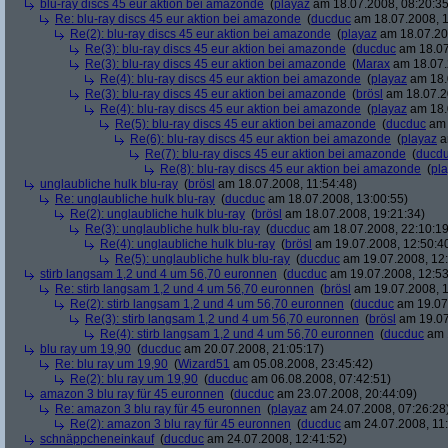
blu-ray discs 45 eur aktion bei amazonde
(
playaz
am 18.07.2008, 08:20:35
Re: blu-ray discs 45 eur aktion bei amazonde
(
ducduc
am 18.07.2008, 1
Re(2): blu-ray discs 45 eur aktion bei amazonde
(
playaz
am 18.07.200
Re(3): blu-ray discs 45 eur aktion bei amazonde
(
ducduc
am 18.07
Re(3): blu-ray discs 45 eur aktion bei amazonde
(
Marax
am 18.07.
Re(4): blu-ray discs 45 eur aktion bei amazonde
(
playaz
am 18.
Re(3): blu-ray discs 45 eur aktion bei amazonde
(
brösl
am 18.07.2
Re(4): blu-ray discs 45 eur aktion bei amazonde
(
playaz
am 18.
Re(5): blu-ray discs 45 eur aktion bei amazonde
(
ducduc
am 
Re(6): blu-ray discs 45 eur aktion bei amazonde
(
playaz
a
Re(7): blu-ray discs 45 eur aktion bei amazonde
(
ducd
Re(8): blu-ray discs 45 eur aktion bei amazonde
(
pl
unglaubliche hulk blu-ray
(
brösl
am 18.07.2008, 11:54:48)
Re: unglaubliche hulk blu-ray
(
ducduc
am 18.07.2008, 13:00:55)
Re(2): unglaubliche hulk blu-ray
(
brösl
am 18.07.2008, 19:21:34)
Re(3): unglaubliche hulk blu-ray
(
ducduc
am 18.07.2008, 22:10:19
Re(4): unglaubliche hulk blu-ray
(
brösl
am 19.07.2008, 12:50:4
Re(5): unglaubliche hulk blu-ray
(
ducduc
am 19.07.2008, 12:
stirb langsam 1,2 und 4 um 56,70 euronnen
(
ducduc
am 19.07.2008, 12:53
Re: stirb langsam 1,2 und 4 um 56,70 euronnen
(
brösl
am 19.07.2008, 1
Re(2): stirb langsam 1,2 und 4 um 56,70 euronnen
(
ducduc
am 19.07.
Re(3): stirb langsam 1,2 und 4 um 56,70 euronnen
(
brösl
am 19.07
Re(4): stirb langsam 1,2 und 4 um 56,70 euronnen
(
ducduc
am 1
blu ray um 19,90
(
ducduc
am 20.07.2008, 21:05:17)
Re: blu ray um 19,90
(
Wizard51
am 05.08.2008, 23:45:42)
Re(2): blu ray um 19,90
(
ducduc
am 06.08.2008, 07:42:51)
amazon 3 blu ray für 45 euronnen
(
ducduc
am 23.07.2008, 20:44:09)
Re: amazon 3 blu ray für 45 euronnen
(
playaz
am 24.07.2008, 07:26:28
Re(2): amazon 3 blu ray für 45 euronnen
(
ducduc
am 24.07.2008, 11:
schnäppcheneinkauf
(
ducduc
am 24.07.2008, 12:41:52)