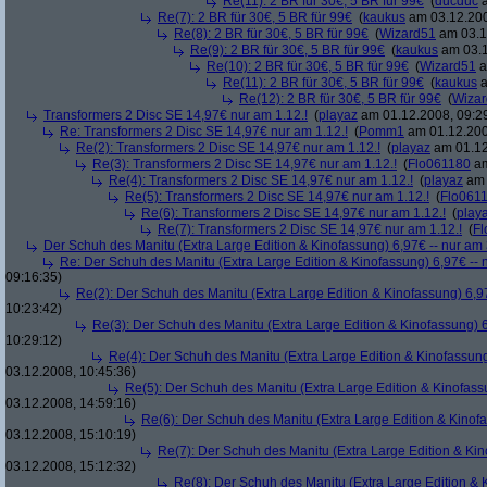
Re(11): 2 BR für 30€, 5 BR für 99€
(
ducduc
a
Re(7): 2 BR für 30€, 5 BR für 99€
(
kaukus
am 03.12.200
Re(8): 2 BR für 30€, 5 BR für 99€
(
Wizard51
am 03.1
Re(9): 2 BR für 30€, 5 BR für 99€
(
kaukus
am 03.1
Re(10): 2 BR für 30€, 5 BR für 99€
(
Wizard51
a
Re(11): 2 BR für 30€, 5 BR für 99€
(
kaukus
a
Re(12): 2 BR für 30€, 5 BR für 99€
(
Wiza
Transformers 2 Disc SE 14,97€ nur am 1.12.!
(
playaz
am 01.12.2008, 09:2
Re: Transformers 2 Disc SE 14,97€ nur am 1.12.!
(
Pomm1
am 01.12.200
Re(2): Transformers 2 Disc SE 14,97€ nur am 1.12.!
(
playaz
am 01.12
Re(3): Transformers 2 Disc SE 14,97€ nur am 1.12.!
(
Flo061180
am
Re(4): Transformers 2 Disc SE 14,97€ nur am 1.12.!
(
playaz
am 
Re(5): Transformers 2 Disc SE 14,97€ nur am 1.12.!
(
Flo061
Re(6): Transformers 2 Disc SE 14,97€ nur am 1.12.!
(
play
Re(7): Transformers 2 Disc SE 14,97€ nur am 1.12.!
(
Fl
Der Schuh des Manitu (Extra Large Edition & Kinofassung) 6,97€ -- nur am
Re: Der Schuh des Manitu (Extra Large Edition & Kinofassung) 6,97€ -- 
09:16:35)
Re(2): Der Schuh des Manitu (Extra Large Edition & Kinofassung) 6,9
10:23:42)
Re(3): Der Schuh des Manitu (Extra Large Edition & Kinofassung) 6
10:29:12)
Re(4): Der Schuh des Manitu (Extra Large Edition & Kinofassung
03.12.2008, 10:45:36)
Re(5): Der Schuh des Manitu (Extra Large Edition & Kinofass
03.12.2008, 14:59:16)
Re(6): Der Schuh des Manitu (Extra Large Edition & Kinofa
03.12.2008, 15:10:19)
Re(7): Der Schuh des Manitu (Extra Large Edition & Kin
03.12.2008, 15:12:32)
Re(8): Der Schuh des Manitu (Extra Large Edition & 