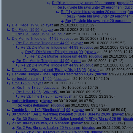
Re(9): viele blu rays unter 20 euronnen
(
angelo2
Re(10): viele blu rays unter 20 euronnen
(
ducd
Re(11): viele blu rays unter 20 euronnen
(
an
Re(12): viele blu rays unter 20 euronnen
Re(12): viele blu rays unter 20 euronnen
Die Fliege, 19,90
(
playaz
am 25.10.2008, 21:15:29)
Die Fliege, 19,90
(
playaz
am 25.10.2008, 21:15:44)
Re: Die Fliege, 19,90
(
ducduc
am 25.10.2008, 21:23:05)
Die Mumie Trilogie um 44,99
(
ducduc
am 25.10.2008, 21:38:09)
Re: Die Mumie Trilogie um 44,99
(
playaz
am 25.10.2008, 21:59:52)
Re(2): Die Mumie Trilogie um 44,99
(
ducduc
am 26.10.2008, 09:02:2
Re(3): Die Mumie Trilogie um 44,99
(
playaz
am 26.10.2008, 12:12
Re(4): Die Mumie Trilogie um 44,99
(
ducduc
am 26.10.2008, 14
Re: Die Mumie Trilogie um 44,99
(
cermi
am 26.10.2008, 11:07:12)
Re(2): Die Mumie Trilogie um 44,99
(
ducduc
am 27.10.2008, 08:34:5
Dune - Der Wüstenplanet (Blu-ray Disc) 13,95
(
playaz
am 27.10.2008, 09:
Der Pate Trilogie - The Coppola Restoration 48,95
(
ducduc
am 29.10.2008,
vorbestellen um je 14,99
(
ducduc
am 29.10.2008, 19:42:19)
filme 17,95
(
playaz
am 30.10.2008, 08:35:30)
Re: filme 17,95
(
ducduc
am 30.10.2008, 09:16:46)
Re: filme 17,95
(
Wizard51
am 30.10.2008, 09:19:37)
Re(2): filme 17,95
(
hackenbush
am 03.11.2008, 23:29:36)
Vorbestellungen
(
playaz
am 30.10.2008, 09:07:50)
Re: Vorbestellungen
(
ducduc
am 30.10.2008, 09:17:37)
Zombie Night 1+2 (Steelbook) 14,99
(
playaz
am 31.10.2008, 08:59:04)
30 Stunden: Der 2. Weltkrieg komplett (4 BDs) [Blu-ray] 29,99
(
playaz
am 03
Re: 30 Stunden: Der 2. Weltkrieg komplett (4 BDs) [Blu-ray] 29,99
(
ducd
2 Fox Blu-rays kaufen, 20 % sparen
(
playaz
am 05.11.2008, 07:30:47)
Re: 2 Fox Blu-rays kaufen, 20 % sparen
(
ducduc
am 05.11.2008, 07:44:
Re(2): 2 Fox Blu-rays kaufen, 20 % sparen
(
playaz
am 05.11.2008, 07