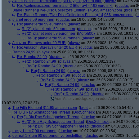
Axelmusic.com: Terminator 2 [Blu-ray] - 7,92Euro inkl.
(
playaz
am 04.06.200
Re: Axelmusic.com: Terminator 2 [Blu-ray] - 7,92Euro inkl.
(
ducduc
am 04
Blade Runner (Five-Disc Collector's Edition) 14,95$ amazon.com
(
brösl
am 
Re: Blade Runner (Five-Disc Collector's Edition) 14,95$ amazon.com
(
d
planet erde 59 euronnen
(
ducduc
am 19.06.2008, 14:52:06)
Re: planet erde 59 euronnen
(
playaz
am 19.06.2008, 15:28:01)
Re(2): planet erde 59 euronnen
(
ducduc
am 19.06.2008, 15:35:14)
Re(2): planet erde 59 euronnen
(
Morph007
am 19.06.2008, 19:01:56
Re(3): planet erde 59 euronnen
(
playaz
am 19.06.2008, 21:14:19)
Amazon: Blu-rays unter 20 EUR
(
playaz
am 23.06.2008, 15:04:49)
Re: Amazon: Blu-rays unter 20 EUR
(
ducduc
am 23.06.2008, 16:10:08)
Rambo 24,99
(
playaz
am 25.06.2008, 08:11:31)
Re: Rambo 24,99
(
ducduc
am 25.06.2008, 08:12:30)
Re(2): Rambo 24,99
(
playaz
am 25.06.2008, 08:13:19)
Re(3): Rambo 24,99
(
ducduc
am 25.06.2008, 08:16:32)
Re(4): Rambo 24,99
(
playaz
am 25.06.2008, 08:19:37)
Re(5): Rambo 24,99
(
ducduc
am 25.06.2008, 08:38:11)
Re(6): Rambo 24,99
(
playaz
am 25.06.2008, 08:39:17)
Re(7): Rambo 24,99
(
ducduc
am 25.06.2008, 08:41:18
Re(8): Rambo 24,99
(
playaz
am 25.06.2008, 08:42:
Re(9): Rambo 24,99
(
ducduc
am 25.06.2008, 08:
Vom Autor zurückgezogen oder Autor hat seine Regi
10.07.2008, 17:02:37)
The Fifth Element $11.95 amazon.com
(
brösl
am 26.06.2008, 15:54:45)
Re: Blu Ray Schnäppchen Thread
(
DocSchneck
am 04.07.2008, 08:25:16)
Re(2): Blu Ray Schnäppchen Thread
(
ducduc
am 04.07.2008, 11:15:54)
Re(3): Blu Ray Schnäppchen Thread
(
DocSchneck
am 04.07.2008, 1
Re(4): Blu Ray Schnäppchen Thread
(
ducduc
am 04.07.2008, 16:
rocky 1 um 7,90 euronnen
(
ducduc
am 10.07.2008, 09:39:54)
der pat 1-3 um 60 euronnen vorbestellbar
(
ducduc
am 10.07.2008, 16:58:1