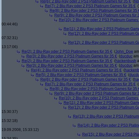
Re(6): 2 Blu-Ray oder 2 PS3 Platinum Games für 35 €
(
No
Re(7): 2 Blu-Ray oder 2 PS3 Platinum Games für 35 €
(
Re(8): 2 Blu-Ray oder 2 PS3 Platinum Games für 35 
Re(9): 2 Blu-Ray oder 2 PS3 Platinum Games für 
Re(10): 2 Blu-Ray oder 2 PS3 Platinum Games 
00:44:46)
Re(11): 2 Blu-Ray oder 2 PS3 Platinum Game
Re(12): 2 Blu-Ray oder 2 PS3 Platinum G
07:32:31)
Re(12): 2 Blu-Ray oder 2 PS3 Platinum G
13:17:06)
Re(2): 2 Blu-Ray oder 2 PS3 Platinum Games für 35 €
(
John_Doe
am 
Re(3): 2 Blu-Ray oder 2 PS3 Platinum Games für 35 €
(
ducduc
am 
Re(2): 2 Blu-Ray oder 2 PS3 Platinum Games für 35 €
(
hackenbush
a
Re(3): 2 Blu-Ray oder 2 PS3 Platinum Games für 35 €
(
ducduc
am 
Re(4): 2 Blu-Ray oder 2 PS3 Platinum Games für 35 €
(
hacken
Re(5): 2 Blu-Ray oder 2 PS3 Platinum Games für 35 €
(
ducd
Re(6): 2 Blu-Ray oder 2 PS3 Platinum Games für 35 €
(
ha
Re(7): 2 Blu-Ray oder 2 PS3 Platinum Games für 35 €
(
Re(8): 2 Blu-Ray oder 2 PS3 Platinum Games für 35 
Re(9): 2 Blu-Ray oder 2 PS3 Platinum Games für 
Re(10): 2 Blu-Ray oder 2 PS3 Platinum Games 
Re(11): 2 Blu-Ray oder 2 PS3 Platinum Game
Re(12): 2 Blu-Ray oder 2 PS3 Platinum G
15:30:37)
Re(13): 2 Blu-Ray oder 2 PS3 Platinum
15:32:18)
Re(14): 2 Blu-Ray oder 2 PS3 Plati
19.09.2008, 15:33:12)
Re(15): 2 Blu-Ray oder 2 PS3 Pl
15:34:35)