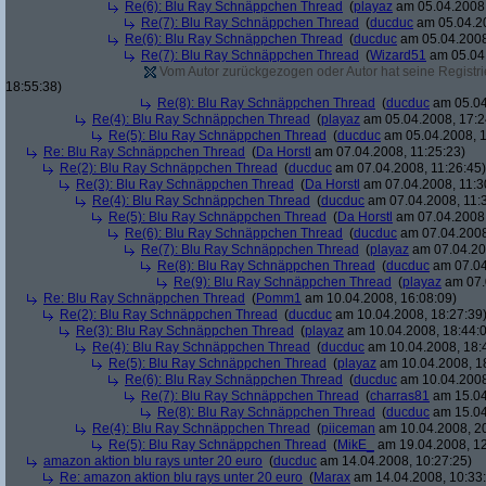
Re(6): Blu Ray Schnäppchen Thread
(
playaz
am 05.04.2008,
Re(7): Blu Ray Schnäppchen Thread
(
ducduc
am 05.04.20
Re(6): Blu Ray Schnäppchen Thread
(
ducduc
am 05.04.2008
Re(7): Blu Ray Schnäppchen Thread
(
Wizard51
am 05.04.
Vom Autor zurückgezogen oder Autor hat seine Registrie
18:55:38)
Re(8): Blu Ray Schnäppchen Thread
(
ducduc
am 05.04
Re(4): Blu Ray Schnäppchen Thread
(
playaz
am 05.04.2008, 17:2
Re(5): Blu Ray Schnäppchen Thread
(
ducduc
am 05.04.2008, 1
Re: Blu Ray Schnäppchen Thread
(
Da Horstl
am 07.04.2008, 11:25:23)
Re(2): Blu Ray Schnäppchen Thread
(
ducduc
am 07.04.2008, 11:26:45)
Re(3): Blu Ray Schnäppchen Thread
(
Da Horstl
am 07.04.2008, 11:3
Re(4): Blu Ray Schnäppchen Thread
(
ducduc
am 07.04.2008, 11:
Re(5): Blu Ray Schnäppchen Thread
(
Da Horstl
am 07.04.2008,
Re(6): Blu Ray Schnäppchen Thread
(
ducduc
am 07.04.2008
Re(7): Blu Ray Schnäppchen Thread
(
playaz
am 07.04.200
Re(8): Blu Ray Schnäppchen Thread
(
ducduc
am 07.04
Re(9): Blu Ray Schnäppchen Thread
(
playaz
am 07.
Re: Blu Ray Schnäppchen Thread
(
Pomm1
am 10.04.2008, 16:08:09)
Re(2): Blu Ray Schnäppchen Thread
(
ducduc
am 10.04.2008, 18:27:39
Re(3): Blu Ray Schnäppchen Thread
(
playaz
am 10.04.2008, 18:44:
Re(4): Blu Ray Schnäppchen Thread
(
ducduc
am 10.04.2008, 18:
Re(5): Blu Ray Schnäppchen Thread
(
playaz
am 10.04.2008, 1
Re(6): Blu Ray Schnäppchen Thread
(
ducduc
am 10.04.2008
Re(7): Blu Ray Schnäppchen Thread
(
charras81
am 15.04
Re(8): Blu Ray Schnäppchen Thread
(
ducduc
am 15.04
Re(4): Blu Ray Schnäppchen Thread
(
piiceman
am 10.04.2008, 20
Re(5): Blu Ray Schnäppchen Thread
(
MikE_
am 19.04.2008, 12
amazon aktion blu rays unter 20 euro
(
ducduc
am 14.04.2008, 10:27:25)
Re: amazon aktion blu rays unter 20 euro
(
Marax
am 14.04.2008, 10:33