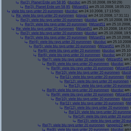
Re(2): Planet Erde um 58,95
(
ducduc
am 25.10.2008, 09:50:29)
Re(3): Planet Erde um 58,95
(
Wizard51
am 25.10.2008, 18:05:22)
viele blu rays unter 20 euronnen
(
ducduc
am 24.10.2008, 17:13:50)
Re: viele blu rays unter 20 euronnen
(
playaz
am 24.10.2008, 17:31:11)
Re(2): viele blu rays unter 20 euronnen
(
ducduc
am 25.10.2008, 09:5
Re(3): viele blu rays unter 20 euronnen
(
Wizard51
am 25.10.2008,
Re: viele blu rays unter 20 euronnen
(
Wizard51
am 25.10.2008, 18:47:0
Re(2): viele blu rays unter 20 euronnen
(
ducduc
am 25.10.2008, 19:5
Re(3): viele blu rays unter 20 euronnen
(
Wizard51
am 25.10.2008,
Re(4): viele blu rays unter 20 euronnen
(
ducduc
am 25.10.2008,
Re(5): viele blu rays unter 20 euronnen
(
Wizard51
am 25.10.
Re(6): viele blu rays unter 20 euronnen
(
ducduc
am 25.10.
Re(6): viele blu rays unter 20 euronnen
(
ducduc
am 27.10.
Re(7): viele blu rays unter 20 euronnen
(
Wizard51
am 2
Re(8): viele blu rays unter 20 euronnen
(
ducduc
am 2
Re(9): viele blu rays unter 20 euronnen
(
Wizard5
Re(10): viele blu rays unter 20 euronnen
(
ducd
Re(11): viele blu rays unter 20 euronnen
(
Wi
Re(12): viele blu rays unter 20 euronnen
Re(13): viele blu rays unter 20 euronn
Re(8): viele blu rays unter 20 euronnen
(
ducduc
am 2
Re(9): viele blu rays unter 20 euronnen
(
Wizard5
Re(10): viele blu rays unter 20 euronnen
(
ducd
Re(11): viele blu rays unter 20 euronnen
(
Wi
Re(12): viele blu rays unter 20 euronnen
Re(13): viele blu rays unter 20 euronn
Re(14): viele blu rays unter 20 euro
Re(15): viele blu rays unter 20 e
Re(7): viele blu rays unter 20 euronnen
(
angelo22
am 0
Re(8): viele blu rays unter 20 euronnen
(
ducduc
am 0