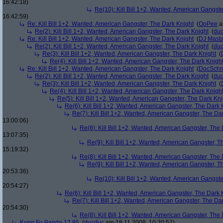
16:42:18)
Re(10): Kill Bill 1+2, Wanted, American Gangste
16:42:59)
Re: Kill Bill 1+2, Wanted, American Gangster, The Dark Knight
(
OoPee
a
Re(2): Kill Bill 1+2, Wanted, American Gangster, The Dark Knight
(
du
Re: Kill Bill 1+2, Wanted, American Gangster, The Dark Knight
(
DJ Masta
Re(2): Kill Bill 1+2, Wanted, American Gangster, The Dark Knight
(
du
Re(3): Kill Bill 1+2, Wanted, American Gangster, The Dark Knight
(
Re(4): Kill Bill 1+2, Wanted, American Gangster, The Dark Knigh
Re: Kill Bill 1+2, Wanted, American Gangster, The Dark Knight
(
DocSchn
Re(2): Kill Bill 1+2, Wanted, American Gangster, The Dark Knight
(
du
Re(3): Kill Bill 1+2, Wanted, American Gangster, The Dark Knight
(
Re(4): Kill Bill 1+2, Wanted, American Gangster, The Dark Knigh
Re(5): Kill Bill 1+2, Wanted, American Gangster, The Dark Kni
Re(6): Kill Bill 1+2, Wanted, American Gangster, The Dark 
Re(7): Kill Bill 1+2, Wanted, American Gangster, The Da
13:00:06)
Re(8): Kill Bill 1+2, Wanted, American Gangster, The
13:07:35)
Re(9): Kill Bill 1+2, Wanted, American Gangster, T
15:19:32)
Re(8): Kill Bill 1+2, Wanted, American Gangster, The
Re(9): Kill Bill 1+2, Wanted, American Gangster, T
20:53:36)
Re(10): Kill Bill 1+2, Wanted, American Gangste
20:54:27)
Re(6): Kill Bill 1+2, Wanted, American Gangster, The Dark 
Re(7): Kill Bill 1+2, Wanted, American Gangster, The Da
20:54:30)
Re(8): Kill Bill 1+2, Wanted, American Gangster, The
Kung Fu Panda 17,95
(
ducduc
am 19.11.2008, 10:30:52)