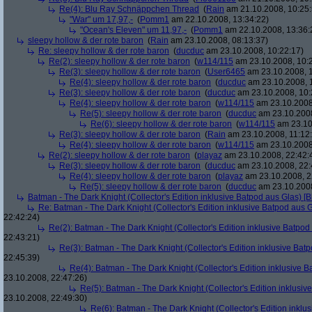
Re(4): Blu Ray Schnäppchen Thread
(
Rain
am 21.10.2008, 10:25:
"War" um 17,97,-
(
Pomm1
am 22.10.2008, 13:34:22)
"Ocean's Eleven" um 11,97,-
(
Pomm1
am 22.10.2008, 13:36:
sleepy hollow & der rote baron
(
Rain
am 23.10.2008, 08:13:37)
Re: sleepy hollow & der rote baron
(
ducduc
am 23.10.2008, 10:22:17)
Re(2): sleepy hollow & der rote baron
(
w114/115
am 23.10.2008, 10:
Re(3): sleepy hollow & der rote baron
(
User6465
am 23.10.2008, 1
Re(4): sleepy hollow & der rote baron
(
ducduc
am 23.10.2008, 
Re(3): sleepy hollow & der rote baron
(
ducduc
am 23.10.2008, 10:
Re(4): sleepy hollow & der rote baron
(
w114/115
am 23.10.2008
Re(5): sleepy hollow & der rote baron
(
ducduc
am 23.10.2008
Re(6): sleepy hollow & der rote baron
(
w114/115
am 23.10
Re(3): sleepy hollow & der rote baron
(
Rain
am 23.10.2008, 11:12
Re(4): sleepy hollow & der rote baron
(
w114/115
am 23.10.2008,
Re(2): sleepy hollow & der rote baron
(
playaz
am 23.10.2008, 22:42:
Re(3): sleepy hollow & der rote baron
(
ducduc
am 23.10.2008, 22:
Re(4): sleepy hollow & der rote baron
(
playaz
am 23.10.2008, 2
Re(5): sleepy hollow & der rote baron
(
ducduc
am 23.10.2008
Batman - The Dark Knight (Collector's Edition inklusive Batpod aus Glas) [B
Re: Batman - The Dark Knight (Collector's Edition inklusive Batpod aus G
22:42:24)
Re(2): Batman - The Dark Knight (Collector's Edition inklusive Batpod 
22:43:21)
Re(3): Batman - The Dark Knight (Collector's Edition inklusive Batp
22:45:39)
Re(4): Batman - The Dark Knight (Collector's Edition inklusive B
23.10.2008, 22:47:26)
Re(5): Batman - The Dark Knight (Collector's Edition inklusive
23.10.2008, 22:49:30)
Re(6): Batman - The Dark Knight (Collector's Edition inklus