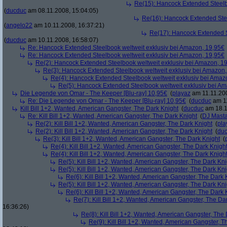
Re(15): Hancock Extended Steelb
(
ducduc
am 08.11.2008, 15:04:05)
Re(16): Hancock Extended Stee
(
angelo22
am 10.11.2008, 16:37:21)
Re(17): Hancock Extended S
(
ducduc
am 10.11.2008, 16:58:07)
Re: Hancock Extended Steelbook weltweit exklusiv bei Amazon, 19,95€
Re: Hancock Extended Steelbook weltweit exklusiv bei Amazon, 19,95€
Re(2): Hancock Extended Steelbook weltweit exklusiv bei Amazon, 1
Re(3): Hancock Extended Steelbook weltweit exklusiv bei Amazon,
Re(4): Hancock Extended Steelbook weltweit exklusiv bei Amaz
Re(5): Hancock Extended Steelbook weltweit exklusiv bei A
Die Legende von Omar - The Keeper [Blu-ray] 10,95€
(
playaz
am 11.11.200
Re: Die Legende von Omar - The Keeper [Blu-ray] 10,95€
(
ducduc
am 11
Kill Bill 1+2, Wanted, American Gangster, The Dark Knight
(
ducduc
am 18.1
Re: Kill Bill 1+2, Wanted, American Gangster, The Dark Knight
(
DJ Masta
Re(2): Kill Bill 1+2, Wanted, American Gangster, The Dark Knight
(
pla
Re(2): Kill Bill 1+2, Wanted, American Gangster, The Dark Knight
(
du
Re(3): Kill Bill 1+2, Wanted, American Gangster, The Dark Knight
(
Re(4): Kill Bill 1+2, Wanted, American Gangster, The Dark Knigh
Re(4): Kill Bill 1+2, Wanted, American Gangster, The Dark Knigh
Re(5): Kill Bill 1+2, Wanted, American Gangster, The Dark Kni
Re(5): Kill Bill 1+2, Wanted, American Gangster, The Dark Kni
Re(6): Kill Bill 1+2, Wanted, American Gangster, The Dark 
Re(5): Kill Bill 1+2, Wanted, American Gangster, The Dark Kni
Re(6): Kill Bill 1+2, Wanted, American Gangster, The Dark 
Re(7): Kill Bill 1+2, Wanted, American Gangster, The Da
16:36:26)
Re(8): Kill Bill 1+2, Wanted, American Gangster, The
Re(9): Kill Bill 1+2, Wanted, American Gangster, T