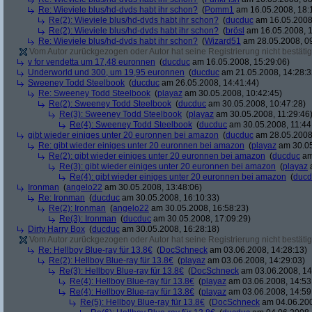
Re: Wieviele blus/hd-dvds habt ihr schon?
(
Pomm1
am 16.05.2008, 18:
Re(2): Wieviele blus/hd-dvds habt ihr schon?
(
ducduc
am 16.05.2008,
Re(2): Wieviele blus/hd-dvds habt ihr schon?
(
brösl
am 16.05.2008, 1
Re: Wieviele blus/hd-dvds habt ihr schon?
(
Wizard51
am 28.05.2008, 09
Vom Autor zurückgezogen oder Autor hat seine Registrierung nicht bestätig
v for vendetta um 17,48 euronnen
(
ducduc
am 16.05.2008, 15:29:06)
Underworld und 300, um 19,95 euronnen
(
ducduc
am 21.05.2008, 14:28:3
Sweeney Todd Steelbook
(
ducduc
am 26.05.2008, 14:41:44)
Re: Sweeney Todd Steelbook
(
playaz
am 30.05.2008, 10:42:45)
Re(2): Sweeney Todd Steelbook
(
ducduc
am 30.05.2008, 10:47:28)
Re(3): Sweeney Todd Steelbook
(
playaz
am 30.05.2008, 11:29:46
Re(4): Sweeney Todd Steelbook
(
ducduc
am 30.05.2008, 11:44
gibt wieder einiges unter 20 euronnen bei amazon
(
ducduc
am 28.05.2008,
Re: gibt wieder einiges unter 20 euronnen bei amazon
(
playaz
am 30.05
Re(2): gibt wieder einiges unter 20 euronnen bei amazon
(
ducduc
am
Re(3): gibt wieder einiges unter 20 euronnen bei amazon
(
playaz
a
Re(4): gibt wieder einiges unter 20 euronnen bei amazon
(
ducd
Ironman
(
angelo22
am 30.05.2008, 13:48:06)
Re: Ironman
(
ducduc
am 30.05.2008, 16:10:33)
Re(2): Ironman
(
angelo22
am 30.05.2008, 16:58:23)
Re(3): Ironman
(
ducduc
am 30.05.2008, 17:09:29)
Dirty Harry Box
(
ducduc
am 30.05.2008, 16:28:18)
Vom Autor zurückgezogen oder Autor hat seine Registrierung nicht bestätig
Re: Hellboy Blue-ray für 13.8€
(
DocSchneck
am 03.06.2008, 14:28:13)
Re(2): Hellboy Blue-ray für 13.8€
(
playaz
am 03.06.2008, 14:29:03)
Re(3): Hellboy Blue-ray für 13.8€
(
DocSchneck
am 03.06.2008, 14
Re(4): Hellboy Blue-ray für 13.8€
(
playaz
am 03.06.2008, 14:53
Re(4): Hellboy Blue-ray für 13.8€
(
playaz
am 03.06.2008, 14:59
Re(5): Hellboy Blue-ray für 13.8€
(
DocSchneck
am 04.06.200