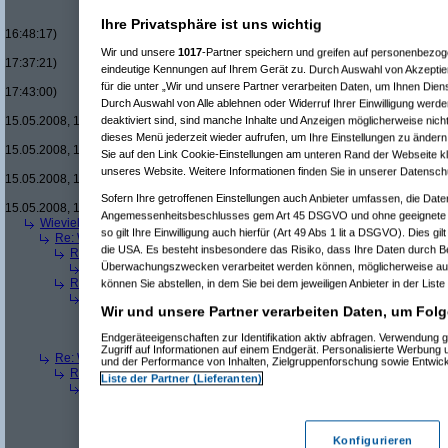
Re(16): Men in Black um £12.33
Re(17): Men in Black um £12
Ihre Privatsphäre ist uns wichtig
16:48:17)
Re(18): Men in Black um 
Wir und unsere
1017
-Partner speichern und greifen auf personenbezo
17:37:21)
eindeutige Kennungen auf Ihrem Gerät zu. Durch Auswahl von Akzeptier
Re(19): Men in Black u
für die unter „Wir und unsere Partner verarbeiten Daten, um Ihnen Dien
17:43:00)
Durch Auswahl von Alle ablehnen oder Widerruf Ihrer Einwilligung werde
Re(20): Men in Blac
deaktiviert sind, sind manche Inhalte und Anzeigen möglicherweise nicht
15.05.2008, 17:46:13)
Re(21): Men in B
dieses Menü jederzeit wieder aufrufen, um Ihre Einstellungen zu ändern 
15.05.2008, 17:49:46)
Sie auf den Link Cookie-Einstellungen am unteren Rand der Webseite kli
Re(22): Men in
unseres Website. Weitere Informationen finden Sie in unserer Datensch
15.05.2008, 18:07:18)
Re(23): Men
Sofern Ihre getroffenen Einstellungen auch Anbieter umfassen, die Daten
15.05.2008, 18:13:17)
Angemessenheitsbeschlusses gem Art 45 DSGVO und ohne geeignete G
Wieviele blus/hd-dvds habt ihr schon?
(
brösl
am 15.05.2008, 18:06:08)
so gilt Ihre Einwilligung auch hierfür (Art 49 Abs 1 lit a DSGVO). Dies gi
Re: Wieviele blus/hd-dvds habt ihr schon?
(
ducduc
am 15.05.2008, 18:0
die USA. Es besteht insbesondere das Risiko, dass Ihre Daten durch B
Re(2): Wieviele blus/hd-dvds habt ihr schon?
(
brösl
am 15.05.2008, 1
Überwachungszwecken verarbeitet werden können, möglicherweise auc
Re(3): Wieviele blus/hd-dvds habt ihr schon?
(
ducduc
am 15.05.20
Re(2): Wieviele blus/hd-dvds habt ihr schon?
(
hackenbush
am 15.05.
können Sie abstellen, in dem Sie bei dem jeweiligen Anbieter in der Liste
Re(3): Wieviele blus/hd-dvds habt ihr schon?
(
ducduc
am 16.05.20
Wir und unsere Partner verarbeiten Daten, um Folg
Re(4): Wieviele blus/hd-dvds habt ihr schon?
(
hackenbush
am 1
Re(5): Wieviele blus/hd-dvds habt ihr schon?
(
ducduc
am 16.
Endgeräteeigenschaften zur Identifikation aktiv abfragen. Verwendung 
Re(6): Wieviele blus/hd-dvds habt ihr schon?
(
hackenbus
Zugriff auf Informationen auf einem Endgerät. Personalisierte Werbung
Re: Wieviele blus/hd-dvds habt ihr schon?
(
"without"
am 15.05.2008, 18
und der Performance von Inhalten, Zielgruppenforschung sowie Entwic
Re(2): Wieviele blus/hd-dvds habt ihr schon?
(
ducduc
am 15.05.2008,
Liste der Partner (Lieferanten)
Re(3): Wieviele blus/hd-dvds habt ihr schon?
(
"without"
am 15.05.2
Re(4): Wieviele blus/hd-dvds habt ihr schon?
(
ducduc
am 15.05.
Re(5): Wieviele blus/hd-dvds habt ihr schon?
(
"without"
am 15
Re(6): Wieviele blus/hd-dvds habt ihr schon?
(
ducduc
am 1
Konfigurieren