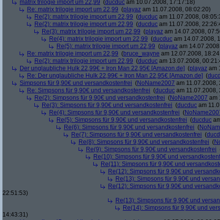
matrix trilogie import um 22,99
(
ducduc
am 10.07.2008, 17:17:18)
Re: matrix trilogie import um 22,99
(
playaz
am 11.07.2008, 08:02:20)
Re(2): matrix trilogie import um 22,99
(
ducduc
am 11.07.2008, 08:05:
Re(2): matrix trilogie import um 22,99
(
ducduc
am 11.07.2008, 22:26:
Re(3): matrix trilogie import um 22,99
(
playaz
am 14.07.2008, 07:5
Re(4): matrix trilogie import um 22,99
(
ducduc
am 14.07.2008, 1
Re(5): matrix trilogie import um 22,99
(
playaz
am 14.07.2008,
Re: matrix trilogie import um 22,99
(
bruce_wayne
am 12.07.2008, 18:24
Re(2): matrix trilogie import um 22,99
(
ducduc
am 13.07.2008, 00:21:
Der unglaubliche Hulk 22,99€ + Iron Man 22,95€ [Amazon.de]
(
playaz
am 1
Re: Der unglaubliche Hulk 22,99€ + Iron Man 22,95€ [Amazon.de]
(
duc
Simpsons für 9,90€ und versandkostenfrei
(
NoName2007
am 11.07.2008, 
Re: Simpsons für 9,90€ und versandkostenfrei
(
ducduc
am 11.07.2008, 
Re(2): Simpsons für 9,90€ und versandkostenfrei
(
NoName2007
am 1
Re(3): Simpsons für 9,90€ und versandkostenfrei
(
ducduc
am 11.0
Re(4): Simpsons für 9,90€ und versandkostenfrei
(
NoName200
Re(5): Simpsons für 9,90€ und versandkostenfrei
(
ducduc
am
Re(6): Simpsons für 9,90€ und versandkostenfrei
(
NoNam
Re(7): Simpsons für 9,90€ und versandkostenfrei
(
ducd
Re(8): Simpsons für 9,90€ und versandkostenfrei
(
N
Re(9): Simpsons für 9,90€ und versandkostenfrei
Re(10): Simpsons für 9,90€ und versandkostenf
Re(11): Simpsons für 9,90€ und versandkost
Re(12): Simpsons für 9,90€ und versandko
Re(13): Simpsons für 9,90€ und versan
Re(12): Simpsons für 9,90€ und versandko
22:51:53)
Re(13): Simpsons für 9,90€ und versan
Re(14): Simpsons für 9,90€ und ver
14:43:31)