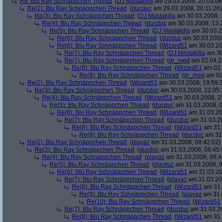
Re: Blu Ray Schnäppchen Thread
(
DJ Mastakilla
am 29.03.2008, 20:03:08
Re(2): Blu Ray Schnäppchen Thread
(
ducduc
am 29.03.2008, 20:11:26)
Re(3): Blu Ray Schnäppchen Thread
(
DJ Mastakilla
am 30.03.2008, 
Re(4): Blu Ray Schnäppchen Thread
(
ducduc
am 30.03.2008, 13:
Re(5): Blu Ray Schnäppchen Thread
(
DJ Mastakilla
am 30.03.2
Re(6): Blu Ray Schnäppchen Thread
(
ducduc
am 30.03.2008
Re(6): Blu Ray Schnäppchen Thread
(
Wizard51
am 30.03.20
Re(7): Blu Ray Schnäppchen Thread
(
DJ Mastakilla
am 30
Re(7): Blu Ray Schnäppchen Thread
(
dr_med
am 02.04.2
Re(8): Blu Ray Schnäppchen Thread
(
Wizard51
am 02.
Re(9): Blu Ray Schnäppchen Thread
(
dr_med
am 02
Re(2): Blu Ray Schnäppchen Thread
(
Wizard51
am 30.03.2008, 19:59:
Re(3): Blu Ray Schnäppchen Thread
(
ducduc
am 30.03.2008, 22:05:
Re(4): Blu Ray Schnäppchen Thread
(
Wizard51
am 30.03.2008, 2
Re(5): Blu Ray Schnäppchen Thread
(
ducduc
am 31.03.2008, 0
Re(6): Blu Ray Schnäppchen Thread
(
Wizard51
am 31.03.20
Re(7): Blu Ray Schnäppchen Thread
(
ducduc
am 31.03.20
Re(8): Blu Ray Schnäppchen Thread
(
Wizard51
am 31.
Re(9): Blu Ray Schnäppchen Thread
(
ducduc
am 31.
Re(2): Blu Ray Schnäppchen Thread
(
playaz
am 31.03.2008, 08:42:02)
Re(3): Blu Ray Schnäppchen Thread
(
ducduc
am 31.03.2008, 08:45:
Re(4): Blu Ray Schnäppchen Thread
(
playaz
am 31.03.2008, 08:4
Re(5): Blu Ray Schnäppchen Thread
(
ducduc
am 31.03.2008, 0
Re(6): Blu Ray Schnäppchen Thread
(
Wizard51
am 31.03.20
Re(7): Blu Ray Schnäppchen Thread
(
playaz
am 31.03.20
Re(8): Blu Ray Schnäppchen Thread
(
Wizard51
am 31.
Re(9): Blu Ray Schnäppchen Thread
(
playaz
am 31.
Re(10): Blu Ray Schnäppchen Thread
(
Wizard51
Re(7): Blu Ray Schnäppchen Thread
(
ducduc
am 31.03.20
Re(8): Blu Ray Schnäppchen Thread
(
Wizard51
am 31.