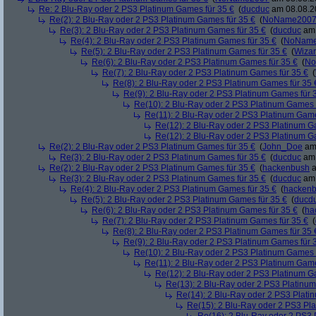
Re: 2 Blu-Ray oder 2 PS3 Platinum Games für 35 €
(
ducduc
am 08.08.20
Re(2): 2 Blu-Ray oder 2 PS3 Platinum Games für 35 €
(
NoName200
Re(3): 2 Blu-Ray oder 2 PS3 Platinum Games für 35 €
(
ducduc
am 
Re(4): 2 Blu-Ray oder 2 PS3 Platinum Games für 35 €
(
NoNam
Re(5): 2 Blu-Ray oder 2 PS3 Platinum Games für 35 €
(
Wiza
Re(6): 2 Blu-Ray oder 2 PS3 Platinum Games für 35 €
(
No
Re(7): 2 Blu-Ray oder 2 PS3 Platinum Games für 35 €
(
Re(8): 2 Blu-Ray oder 2 PS3 Platinum Games für 35 
Re(9): 2 Blu-Ray oder 2 PS3 Platinum Games für 
Re(10): 2 Blu-Ray oder 2 PS3 Platinum Games 
Re(11): 2 Blu-Ray oder 2 PS3 Platinum Game
Re(12): 2 Blu-Ray oder 2 PS3 Platinum G
Re(12): 2 Blu-Ray oder 2 PS3 Platinum G
Re(2): 2 Blu-Ray oder 2 PS3 Platinum Games für 35 €
(
John_Doe
am 
Re(3): 2 Blu-Ray oder 2 PS3 Platinum Games für 35 €
(
ducduc
am 
Re(2): 2 Blu-Ray oder 2 PS3 Platinum Games für 35 €
(
hackenbush
a
Re(3): 2 Blu-Ray oder 2 PS3 Platinum Games für 35 €
(
ducduc
am 
Re(4): 2 Blu-Ray oder 2 PS3 Platinum Games für 35 €
(
hacken
Re(5): 2 Blu-Ray oder 2 PS3 Platinum Games für 35 €
(
ducd
Re(6): 2 Blu-Ray oder 2 PS3 Platinum Games für 35 €
(
ha
Re(7): 2 Blu-Ray oder 2 PS3 Platinum Games für 35 €
(
Re(8): 2 Blu-Ray oder 2 PS3 Platinum Games für 35 
Re(9): 2 Blu-Ray oder 2 PS3 Platinum Games für 
Re(10): 2 Blu-Ray oder 2 PS3 Platinum Games 
Re(11): 2 Blu-Ray oder 2 PS3 Platinum Game
Re(12): 2 Blu-Ray oder 2 PS3 Platinum G
Re(13): 2 Blu-Ray oder 2 PS3 Platinum
Re(14): 2 Blu-Ray oder 2 PS3 Plati
Re(15): 2 Blu-Ray oder 2 PS3 Pl