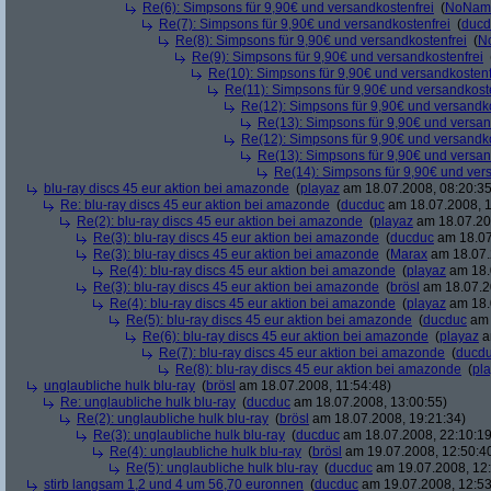
Re(6): Simpsons für 9,90€ und versandkostenfrei
(
NoNam
Re(7): Simpsons für 9,90€ und versandkostenfrei
(
ducd
Re(8): Simpsons für 9,90€ und versandkostenfrei
(
N
Re(9): Simpsons für 9,90€ und versandkostenfrei
Re(10): Simpsons für 9,90€ und versandkostenf
Re(11): Simpsons für 9,90€ und versandkost
Re(12): Simpsons für 9,90€ und versandko
Re(13): Simpsons für 9,90€ und versan
Re(12): Simpsons für 9,90€ und versandko
Re(13): Simpsons für 9,90€ und versan
Re(14): Simpsons für 9,90€ und ver
blu-ray discs 45 eur aktion bei amazonde
(
playaz
am 18.07.2008, 08:20:35
Re: blu-ray discs 45 eur aktion bei amazonde
(
ducduc
am 18.07.2008, 1
Re(2): blu-ray discs 45 eur aktion bei amazonde
(
playaz
am 18.07.200
Re(3): blu-ray discs 45 eur aktion bei amazonde
(
ducduc
am 18.07
Re(3): blu-ray discs 45 eur aktion bei amazonde
(
Marax
am 18.07.
Re(4): blu-ray discs 45 eur aktion bei amazonde
(
playaz
am 18.
Re(3): blu-ray discs 45 eur aktion bei amazonde
(
brösl
am 18.07.2
Re(4): blu-ray discs 45 eur aktion bei amazonde
(
playaz
am 18.
Re(5): blu-ray discs 45 eur aktion bei amazonde
(
ducduc
am 
Re(6): blu-ray discs 45 eur aktion bei amazonde
(
playaz
a
Re(7): blu-ray discs 45 eur aktion bei amazonde
(
ducd
Re(8): blu-ray discs 45 eur aktion bei amazonde
(
pl
unglaubliche hulk blu-ray
(
brösl
am 18.07.2008, 11:54:48)
Re: unglaubliche hulk blu-ray
(
ducduc
am 18.07.2008, 13:00:55)
Re(2): unglaubliche hulk blu-ray
(
brösl
am 18.07.2008, 19:21:34)
Re(3): unglaubliche hulk blu-ray
(
ducduc
am 18.07.2008, 22:10:19
Re(4): unglaubliche hulk blu-ray
(
brösl
am 19.07.2008, 12:50:4
Re(5): unglaubliche hulk blu-ray
(
ducduc
am 19.07.2008, 12:
stirb langsam 1,2 und 4 um 56,70 euronnen
(
ducduc
am 19.07.2008, 12:53