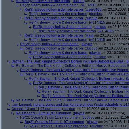
Re: sleepy hollow & der rote baron
(
ducduc
am 23.10.2008, 10:22:17)
Re(2): sleepy hollow & der rote baron
(
w114/115
am 23.10.2008, 10:
Re(3): sleepy hollow & der rote baron
(
User6465
am 23.10.2008, 1
Re(4): sleepy hollow & der rote baron
(
ducduc
am 23.10.2008, 
Re(3): sleepy hollow & der rote baron
(
ducduc
am 23.10.2008, 10:
Re(4): sleepy hollow & der rote baron
(
w114/115
am 23.10.2008
Re(5): sleepy hollow & der rote baron
(
ducduc
am 23.10.2008
Re(6): sleepy hollow & der rote baron
(
w114/115
am 23.10
Re(3): sleepy hollow & der rote baron
(
Rain
am 23.10.2008, 11:12
Re(4): sleepy hollow & der rote baron
(
w114/115
am 23.10.2008,
Re(2): sleepy hollow & der rote baron
(
playaz
am 23.10.2008, 22:42:
Re(3): sleepy hollow & der rote baron
(
ducduc
am 23.10.2008, 22:
Re(4): sleepy hollow & der rote baron
(
playaz
am 23.10.2008, 2
Re(5): sleepy hollow & der rote baron
(
ducduc
am 23.10.2008
Batman - The Dark Knight (Collector's Edition inklusive Batpod aus Glas) [B
Re: Batman - The Dark Knight (Collector's Edition inklusive Batpod aus G
Re(2): Batman - The Dark Knight (Collector's Edition inklusive Batpod 
Re(3): Batman - The Dark Knight (Collector's Edition inklusive Batp
Re(4): Batman - The Dark Knight (Collector's Edition inklusive B
Re(5): Batman - The Dark Knight (Collector's Edition inklusive
Re(6): Batman - The Dark Knight (Collector's Edition inklus
Re(7): Batman - The Dark Knight (Collector's Edition ink
Re(7): Batman - The Dark Knight (Collector's Edition ink
Re: Batman - The Dark Knight (Collector's Edition inklusive Batpod aus G
I am Legend, Indiana Jones und das Königreich des Kristallschädels je 14,
Ocean's 13 um 11,97 euronnen
(
ducduc
am 24.10.2008, 09:31:12)
Re: Ocean's 13 um 11,97 euronnen
(
playaz
am 24.10.2008, 11:53:24)
Re(2): Ocean's 13 um 11,97 euronnen
(
ducduc
am 24.10.2008, 11:56
Re(3): Ocean's 13 um 11,97 euronnen
(
playaz
am 24.10.2008, 11:
Re(4): Ocean's 13 um 11,97 euronnen
(
ducduc
am 24.10.2008, 