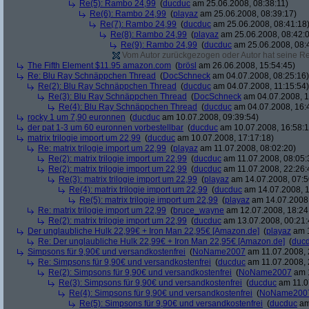
Re(5): Rambo 24,99
(
ducduc
am 25.06.2008, 08:38:11)
Re(6): Rambo 24,99
(
playaz
am 25.06.2008, 08:39:17)
Re(7): Rambo 24,99
(
ducduc
am 25.06.2008, 08:41:18
Re(8): Rambo 24,99
(
playaz
am 25.06.2008, 08:42:
Re(9): Rambo 24,99
(
ducduc
am 25.06.2008, 08:
Vom Autor zurückgezogen oder Autor hat seine Regi
The Fifth Element $11.95 amazon.com
(
brösl
am 26.06.2008, 15:54:45)
Re: Blu Ray Schnäppchen Thread
(
DocSchneck
am 04.07.2008, 08:25:16)
Re(2): Blu Ray Schnäppchen Thread
(
ducduc
am 04.07.2008, 11:15:54)
Re(3): Blu Ray Schnäppchen Thread
(
DocSchneck
am 04.07.2008, 1
Re(4): Blu Ray Schnäppchen Thread
(
ducduc
am 04.07.2008, 16:
rocky 1 um 7,90 euronnen
(
ducduc
am 10.07.2008, 09:39:54)
der pat 1-3 um 60 euronnen vorbestellbar
(
ducduc
am 10.07.2008, 16:58:1
matrix trilogie import um 22,99
(
ducduc
am 10.07.2008, 17:17:18)
Re: matrix trilogie import um 22,99
(
playaz
am 11.07.2008, 08:02:20)
Re(2): matrix trilogie import um 22,99
(
ducduc
am 11.07.2008, 08:05:
Re(2): matrix trilogie import um 22,99
(
ducduc
am 11.07.2008, 22:26:
Re(3): matrix trilogie import um 22,99
(
playaz
am 14.07.2008, 07:5
Re(4): matrix trilogie import um 22,99
(
ducduc
am 14.07.2008, 1
Re(5): matrix trilogie import um 22,99
(
playaz
am 14.07.2008,
Re: matrix trilogie import um 22,99
(
bruce_wayne
am 12.07.2008, 18:24
Re(2): matrix trilogie import um 22,99
(
ducduc
am 13.07.2008, 00:21:
Der unglaubliche Hulk 22,99€ + Iron Man 22,95€ [Amazon.de]
(
playaz
am 1
Re: Der unglaubliche Hulk 22,99€ + Iron Man 22,95€ [Amazon.de]
(
duc
Simpsons für 9,90€ und versandkostenfrei
(
NoName2007
am 11.07.2008, 
Re: Simpsons für 9,90€ und versandkostenfrei
(
ducduc
am 11.07.2008, 
Re(2): Simpsons für 9,90€ und versandkostenfrei
(
NoName2007
am 1
Re(3): Simpsons für 9,90€ und versandkostenfrei
(
ducduc
am 11.0
Re(4): Simpsons für 9,90€ und versandkostenfrei
(
NoName200
Re(5): Simpsons für 9,90€ und versandkostenfrei
(
ducduc
am