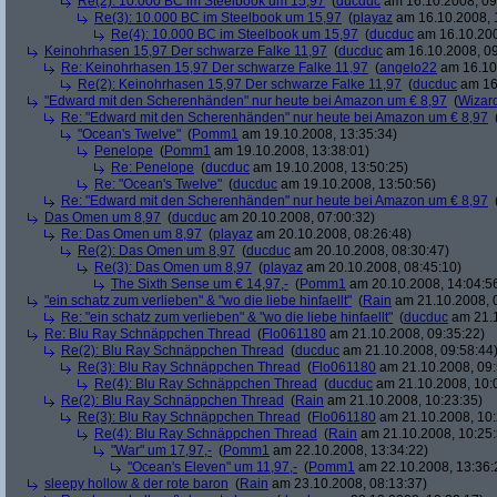
Re(2): 10.000 BC im Steelbook um 15,97
(
ducduc
am 16.10.2008, 09
Re(3): 10.000 BC im Steelbook um 15,97
(
playaz
am 16.10.2008, 
Re(4): 10.000 BC im Steelbook um 15,97
(
ducduc
am 16.10.200
Keinohrhasen 15,97 Der schwarze Falke 11,97
(
ducduc
am 16.10.2008, 09
Re: Keinohrhasen 15,97 Der schwarze Falke 11,97
(
angelo22
am 16.10.
Re(2): Keinohrhasen 15,97 Der schwarze Falke 11,97
(
ducduc
am 16.
"Edward mit den Scherenhänden" nur heute bei Amazon um € 8,97
(
Wizar
Re: "Edward mit den Scherenhänden" nur heute bei Amazon um € 8,97
"Ocean's Twelve"
(
Pomm1
am 19.10.2008, 13:35:34)
Penelope
(
Pomm1
am 19.10.2008, 13:38:01)
Re: Penelope
(
ducduc
am 19.10.2008, 13:50:25)
Re: "Ocean's Twelve"
(
ducduc
am 19.10.2008, 13:50:56)
Re: "Edward mit den Scherenhänden" nur heute bei Amazon um € 8,97
Das Omen um 8,97
(
ducduc
am 20.10.2008, 07:00:32)
Re: Das Omen um 8,97
(
playaz
am 20.10.2008, 08:26:48)
Re(2): Das Omen um 8,97
(
ducduc
am 20.10.2008, 08:30:47)
Re(3): Das Omen um 8,97
(
playaz
am 20.10.2008, 08:45:10)
The Sixth Sense um € 14,97,-
(
Pomm1
am 20.10.2008, 14:04:5
"ein schatz zum verlieben" & "wo die liebe hinfaellt"
(
Rain
am 21.10.2008, 
Re: "ein schatz zum verlieben" & "wo die liebe hinfaellt"
(
ducduc
am 21.1
Re: Blu Ray Schnäppchen Thread
(
Flo061180
am 21.10.2008, 09:35:22)
Re(2): Blu Ray Schnäppchen Thread
(
ducduc
am 21.10.2008, 09:58:44
Re(3): Blu Ray Schnäppchen Thread
(
Flo061180
am 21.10.2008, 09:
Re(4): Blu Ray Schnäppchen Thread
(
ducduc
am 21.10.2008, 10:
Re(2): Blu Ray Schnäppchen Thread
(
Rain
am 21.10.2008, 10:23:35)
Re(3): Blu Ray Schnäppchen Thread
(
Flo061180
am 21.10.2008, 10:
Re(4): Blu Ray Schnäppchen Thread
(
Rain
am 21.10.2008, 10:25:
"War" um 17,97,-
(
Pomm1
am 22.10.2008, 13:34:22)
"Ocean's Eleven" um 11,97,-
(
Pomm1
am 22.10.2008, 13:36:
sleepy hollow & der rote baron
(
Rain
am 23.10.2008, 08:13:37)