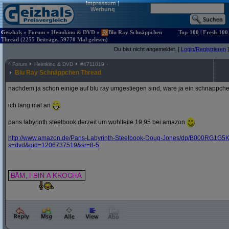
Impressum
|
Werbung
Geizhals
»
Forum
»
Heimkino & DVD
»
Blu Ray Schnäppchen
Top-100
|
Fresh-100
Thread (2255 Beiträge, 59770 Mal gelesen)
Du bist nicht angemeldet. [
Login/Registrieren
]
^
Forum
Heimkino & DVD
#
4711019
Blu Ray Schnäppchen Thread
nachdem ja schon einige auf blu ray umgestiegen sind, wäre ja ein schnäppche
ich fang mal an
pans labyrinth steelbook derzeit um wohlfeile 19,95 bei amazon
http:/
/
www.amazon.de/
Pans-Labyrinth-Steelbook-Doug-Jones/
dp/
B000RG1G5K
s=dvd&
qid=1206737519&
sr=8-5