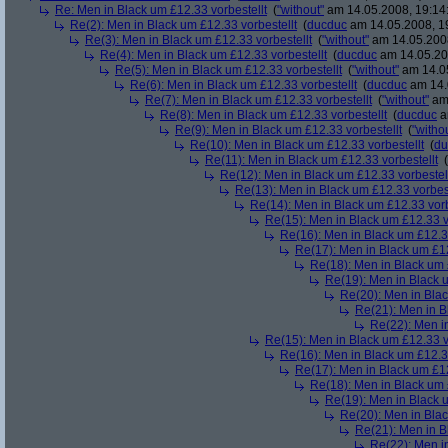
Re: Men in Black um £12.33 vorbestellt
(
"without"
am 14.05.2008, 19:14
Re(2): Men in Black um £12.33 vorbestellt
(
ducduc
am 14.05.2008, 1
Re(3): Men in Black um £12.33 vorbestellt
(
"without"
am 14.05.2008
Re(4): Men in Black um £12.33 vorbestellt
(
ducduc
am 14.05.20
Re(5): Men in Black um £12.33 vorbestellt
(
"without"
am 14.05
Re(6): Men in Black um £12.33 vorbestellt
(
ducduc
am 14.
Re(7): Men in Black um £12.33 vorbestellt
(
"without"
am 
Re(8): Men in Black um £12.33 vorbestellt
(
ducduc
a
Re(9): Men in Black um £12.33 vorbestellt
(
"witho
Re(10): Men in Black um £12.33 vorbestellt
(
du
Re(11): Men in Black um £12.33 vorbestellt
(
Re(12): Men in Black um £12.33 vorbestel
Re(13): Men in Black um £12.33 vorbest
Re(14): Men in Black um £12.33 vorb
Re(15): Men in Black um £12.33 v
Re(16): Men in Black um £12.33
Re(17): Men in Black um £12
Re(18): Men in Black um 
Re(19): Men in Black u
Re(20): Men in Blac
Re(21): Men in B
Re(22): Men in
Re(15): Men in Black um £12.33 v
Re(16): Men in Black um £12.33
Re(17): Men in Black um £12
Re(18): Men in Black um 
Re(19): Men in Black u
Re(20): Men in Blac
Re(21): Men in B
Re(22): Men in