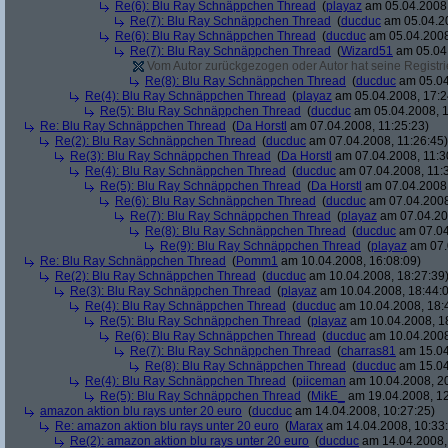
Re(6): Blu Ray Schnäppchen Thread
(
playaz
am 05.04.2008,
Re(7): Blu Ray Schnäppchen Thread
(
ducduc
am 05.04.20
Re(6): Blu Ray Schnäppchen Thread
(
ducduc
am 05.04.2008
Re(7): Blu Ray Schnäppchen Thread
(
Wizard51
am 05.04.
Vom Autor zurückgezogen oder Autor hat seine Registrie
Re(8): Blu Ray Schnäppchen Thread
(
ducduc
am 05.04
Re(4): Blu Ray Schnäppchen Thread
(
playaz
am 05.04.2008, 17:2
Re(5): Blu Ray Schnäppchen Thread
(
ducduc
am 05.04.2008, 1
Re: Blu Ray Schnäppchen Thread
(
Da Horstl
am 07.04.2008, 11:25:23)
Re(2): Blu Ray Schnäppchen Thread
(
ducduc
am 07.04.2008, 11:26:45)
Re(3): Blu Ray Schnäppchen Thread
(
Da Horstl
am 07.04.2008, 11:3
Re(4): Blu Ray Schnäppchen Thread
(
ducduc
am 07.04.2008, 11:
Re(5): Blu Ray Schnäppchen Thread
(
Da Horstl
am 07.04.2008,
Re(6): Blu Ray Schnäppchen Thread
(
ducduc
am 07.04.2008
Re(7): Blu Ray Schnäppchen Thread
(
playaz
am 07.04.200
Re(8): Blu Ray Schnäppchen Thread
(
ducduc
am 07.04
Re(9): Blu Ray Schnäppchen Thread
(
playaz
am 07.
Re: Blu Ray Schnäppchen Thread
(
Pomm1
am 10.04.2008, 16:08:09)
Re(2): Blu Ray Schnäppchen Thread
(
ducduc
am 10.04.2008, 18:27:39
Re(3): Blu Ray Schnäppchen Thread
(
playaz
am 10.04.2008, 18:44:
Re(4): Blu Ray Schnäppchen Thread
(
ducduc
am 10.04.2008, 18:
Re(5): Blu Ray Schnäppchen Thread
(
playaz
am 10.04.2008, 1
Re(6): Blu Ray Schnäppchen Thread
(
ducduc
am 10.04.2008
Re(7): Blu Ray Schnäppchen Thread
(
charras81
am 15.04
Re(8): Blu Ray Schnäppchen Thread
(
ducduc
am 15.04
Re(4): Blu Ray Schnäppchen Thread
(
piiceman
am 10.04.2008, 20
Re(5): Blu Ray Schnäppchen Thread
(
MikE_
am 19.04.2008, 12
amazon aktion blu rays unter 20 euro
(
ducduc
am 14.04.2008, 10:27:25)
Re: amazon aktion blu rays unter 20 euro
(
Marax
am 14.04.2008, 10:33
Re(2): amazon aktion blu rays unter 20 euro
(
ducduc
am 14.04.2008,