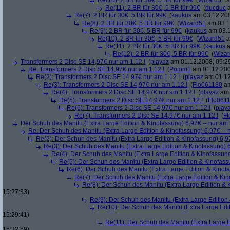
Re(10): 2 BR für 30€, 5 BR für 99€
(
Wizard51
a
Re(11): 2 BR für 30€, 5 BR für 99€
(
ducduc
a
Re(7): 2 BR für 30€, 5 BR für 99€
(
kaukus
am 03.12.200
Re(8): 2 BR für 30€, 5 BR für 99€
(
Wizard51
am 03.1
Re(9): 2 BR für 30€, 5 BR für 99€
(
kaukus
am 03.1
Re(10): 2 BR für 30€, 5 BR für 99€
(
Wizard51
a
Re(11): 2 BR für 30€, 5 BR für 99€
(
kaukus
a
Re(12): 2 BR für 30€, 5 BR für 99€
(
Wiza
Transformers 2 Disc SE 14,97€ nur am 1.12.!
(
playaz
am 01.12.2008, 09:2
Re: Transformers 2 Disc SE 14,97€ nur am 1.12.!
(
Pomm1
am 01.12.200
Re(2): Transformers 2 Disc SE 14,97€ nur am 1.12.!
(
playaz
am 01.12
Re(3): Transformers 2 Disc SE 14,97€ nur am 1.12.!
(
Flo061180
am
Re(4): Transformers 2 Disc SE 14,97€ nur am 1.12.!
(
playaz
am 
Re(5): Transformers 2 Disc SE 14,97€ nur am 1.12.!
(
Flo061
Re(6): Transformers 2 Disc SE 14,97€ nur am 1.12.!
(
play
Re(7): Transformers 2 Disc SE 14,97€ nur am 1.12.!
(
Fl
Der Schuh des Manitu (Extra Large Edition & Kinofassung) 6,97€ -- nur am
Re: Der Schuh des Manitu (Extra Large Edition & Kinofassung) 6,97€ -- 
Re(2): Der Schuh des Manitu (Extra Large Edition & Kinofassung) 6,9
Re(3): Der Schuh des Manitu (Extra Large Edition & Kinofassung) 6
Re(4): Der Schuh des Manitu (Extra Large Edition & Kinofassung
Re(5): Der Schuh des Manitu (Extra Large Edition & Kinofass
Re(6): Der Schuh des Manitu (Extra Large Edition & Kinofa
Re(7): Der Schuh des Manitu (Extra Large Edition & Kin
Re(8): Der Schuh des Manitu (Extra Large Edition & 
15:27:33)
Re(9): Der Schuh des Manitu (Extra Large Edition 
Re(10): Der Schuh des Manitu (Extra Large Edit
15:29:41)
Re(11): Der Schuh des Manitu (Extra Large E
15:32:59)