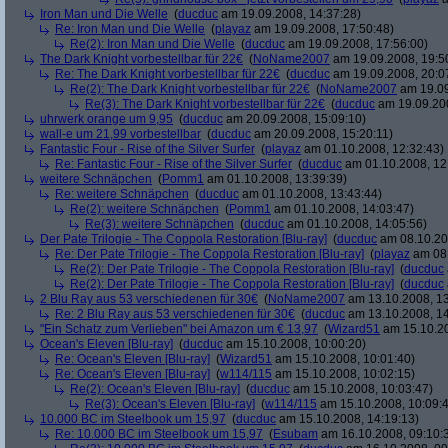
Iron Man und Die Welle
(
ducduc
am 19.09.2008, 14:37:28)
Re: Iron Man und Die Welle
(
playaz
am 19.09.2008, 17:50:48)
Re(2): Iron Man und Die Welle
(
ducduc
am 19.09.2008, 17:56:00)
The Dark Knight vorbestellbar für 22€
(
NoName2007
am 19.09.2008, 19:5
Re: The Dark Knight vorbestellbar für 22€
(
ducduc
am 19.09.2008, 20:0
Re(2): The Dark Knight vorbestellbar für 22€
(
NoName2007
am 19.09
Re(3): The Dark Knight vorbestellbar für 22€
(
ducduc
am 19.09.200
uhrwerk orange um 9,95
(
ducduc
am 20.09.2008, 15:09:10)
wall-e um 21,99 vorbestellbar
(
ducduc
am 20.09.2008, 15:20:11)
Fantastic Four - Rise of the Silver Surfer
(
playaz
am 01.10.2008, 12:32:43)
Re: Fantastic Four - Rise of the Silver Surfer
(
ducduc
am 01.10.2008, 12
weitere Schnäpchen
(
Pomm1
am 01.10.2008, 13:39:39)
Re: weitere Schnäpchen
(
ducduc
am 01.10.2008, 13:43:44)
Re(2): weitere Schnäpchen
(
Pomm1
am 01.10.2008, 14:03:47)
Re(3): weitere Schnäpchen
(
ducduc
am 01.10.2008, 14:05:56)
Der Pate Trilogie - The Coppola Restoration [Blu-ray]
(
ducduc
am 08.10.20
Re: Der Pate Trilogie - The Coppola Restoration [Blu-ray]
(
playaz
am 08.
Re(2): Der Pate Trilogie - The Coppola Restoration [Blu-ray]
(
ducduc
Re(2): Der Pate Trilogie - The Coppola Restoration [Blu-ray]
(
ducduc
2 Blu Ray aus 53 verschiedenen für 30€
(
NoName2007
am 13.10.2008, 13
Re: 2 Blu Ray aus 53 verschiedenen für 30€
(
ducduc
am 13.10.2008, 14
"Ein Schatz zum Verlieben" bei Amazon um € 13,97
(
Wizard51
am 15.10.20
Ocean's Eleven [Blu-ray]
(
ducduc
am 15.10.2008, 10:00:20)
Re: Ocean's Eleven [Blu-ray]
(
Wizard51
am 15.10.2008, 10:01:40)
Re: Ocean's Eleven [Blu-ray]
(
w114/115
am 15.10.2008, 10:02:15)
Re(2): Ocean's Eleven [Blu-ray]
(
ducduc
am 15.10.2008, 10:03:47)
Re(3): Ocean's Eleven [Blu-ray]
(
w114/115
am 15.10.2008, 10:09:
10.000 BC im Steelbook um 15,97
(
ducduc
am 15.10.2008, 14:19:13)
Re: 10.000 BC im Steelbook um 15,97
(
Esubam
am 16.10.2008, 09:10: