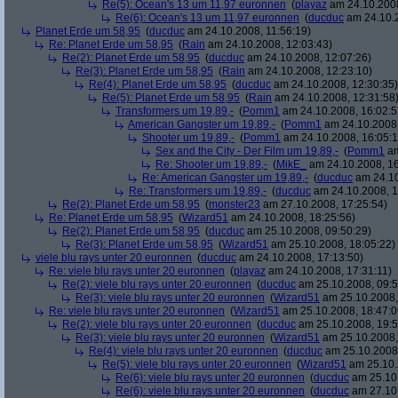
Re(5): Ocean's 13 um 11,97 euronnen
(
playaz
am 24.10.2008
Re(6): Ocean's 13 um 11,97 euronnen
(
ducduc
am 24.10.2
Planet Erde um 58,95
(
ducduc
am 24.10.2008, 11:56:19)
Re: Planet Erde um 58,95
(
Rain
am 24.10.2008, 12:03:43)
Re(2): Planet Erde um 58,95
(
ducduc
am 24.10.2008, 12:07:26)
Re(3): Planet Erde um 58,95
(
Rain
am 24.10.2008, 12:23:10)
Re(4): Planet Erde um 58,95
(
ducduc
am 24.10.2008, 12:30:35)
Re(5): Planet Erde um 58,95
(
Rain
am 24.10.2008, 12:31:58
Transformers um 19,89,-
(
Pomm1
am 24.10.2008, 16:02:5
American Gangster um 19,89,-
(
Pomm1
am 24.10.2008,
Shooter um 19,89,-
(
Pomm1
am 24.10.2008, 16:05:1
Sex and the City - Der Film um 19,89,-
(
Pomm1
am
Re: Shooter um 19,89,-
(
MikE_
am 24.10.2008, 16
Re: American Gangster um 19,89,-
(
ducduc
am 24.10
Re: Transformers um 19,89,-
(
ducduc
am 24.10.2008, 1
Re(2): Planet Erde um 58,95
(
monster23
am 27.10.2008, 17:25:54)
Re: Planet Erde um 58,95
(
Wizard51
am 24.10.2008, 18:25:56)
Re(2): Planet Erde um 58,95
(
ducduc
am 25.10.2008, 09:50:29)
Re(3): Planet Erde um 58,95
(
Wizard51
am 25.10.2008, 18:05:22)
viele blu rays unter 20 euronnen
(
ducduc
am 24.10.2008, 17:13:50)
Re: viele blu rays unter 20 euronnen
(
playaz
am 24.10.2008, 17:31:11)
Re(2): viele blu rays unter 20 euronnen
(
ducduc
am 25.10.2008, 09:5
Re(3): viele blu rays unter 20 euronnen
(
Wizard51
am 25.10.2008,
Re: viele blu rays unter 20 euronnen
(
Wizard51
am 25.10.2008, 18:47:0
Re(2): viele blu rays unter 20 euronnen
(
ducduc
am 25.10.2008, 19:5
Re(3): viele blu rays unter 20 euronnen
(
Wizard51
am 25.10.2008,
Re(4): viele blu rays unter 20 euronnen
(
ducduc
am 25.10.2008,
Re(5): viele blu rays unter 20 euronnen
(
Wizard51
am 25.10.
Re(6): viele blu rays unter 20 euronnen
(
ducduc
am 25.10.
Re(6): viele blu rays unter 20 euronnen
(
ducduc
am 27.10.