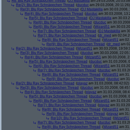
Re: Blu Ray Schnäppchen Thread
(
DJ Mastakilla
am 29.03.2008, 20:03:08
Re(2): Blu Ray Schnäppchen Thread
(
ducduc
am 29.03.2008, 20:11:26)
Re(3): Blu Ray Schnäppchen Thread
(
DJ Mastakilla
am 30.03.2008, 
Re(4): Blu Ray Schnäppchen Thread
(
ducduc
am 30.03.2008, 13:
Re(5): Blu Ray Schnäppchen Thread
(
DJ Mastakilla
am 30.03.2
Re(6): Blu Ray Schnäppchen Thread
(
ducduc
am 30.03.2008
Re(6): Blu Ray Schnäppchen Thread
(
Wizard51
am 30.03.20
Re(7): Blu Ray Schnäppchen Thread
(
DJ Mastakilla
am 30
Re(7): Blu Ray Schnäppchen Thread
(
dr_med
am 02.04.2
Re(8): Blu Ray Schnäppchen Thread
(
Wizard51
am 02.
Re(9): Blu Ray Schnäppchen Thread
(
dr_med
am 02
Re(2): Blu Ray Schnäppchen Thread
(
Wizard51
am 30.03.2008, 19:59:
Re(3): Blu Ray Schnäppchen Thread
(
ducduc
am 30.03.2008, 22:05:
Re(4): Blu Ray Schnäppchen Thread
(
Wizard51
am 30.03.2008, 2
Re(5): Blu Ray Schnäppchen Thread
(
ducduc
am 31.03.2008, 0
Re(6): Blu Ray Schnäppchen Thread
(
Wizard51
am 31.03.20
Re(7): Blu Ray Schnäppchen Thread
(
ducduc
am 31.03.20
Re(8): Blu Ray Schnäppchen Thread
(
Wizard51
am 31.
Re(9): Blu Ray Schnäppchen Thread
(
ducduc
am 31.
Re(2): Blu Ray Schnäppchen Thread
(
playaz
am 31.03.2008, 08:42:02)
Re(3): Blu Ray Schnäppchen Thread
(
ducduc
am 31.03.2008, 08:45:
Re(4): Blu Ray Schnäppchen Thread
(
playaz
am 31.03.2008, 08:4
Re(5): Blu Ray Schnäppchen Thread
(
ducduc
am 31.03.2008, 0
Re(6): Blu Ray Schnäppchen Thread
(
Wizard51
am 31.03.20
Re(7): Blu Ray Schnäppchen Thread
(
playaz
am 31.03.20
Re(8): Blu Ray Schnäppchen Thread
(
Wizard51
am 31.
Re(9): Blu Ray Schnäppchen Thread
(
playaz
am 31.
Re(10): Blu Ray Schnäppchen Thread
(
Wizard51
Re(7): Blu Ray Schnäppchen Thread
(
ducduc
am 31.03.20
Re(8): Blu Ray Schnäppchen Thread
(
Wizard51
am 31.