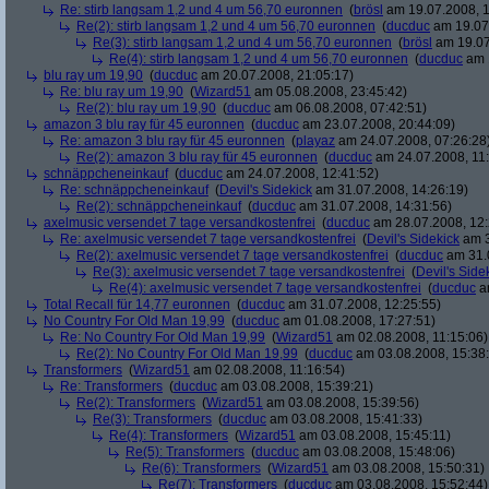
Re: stirb langsam 1,2 und 4 um 56,70 euronnen
(
brösl
am 19.07.2008, 1
Re(2): stirb langsam 1,2 und 4 um 56,70 euronnen
(
ducduc
am 19.07.
Re(3): stirb langsam 1,2 und 4 um 56,70 euronnen
(
brösl
am 19.07
Re(4): stirb langsam 1,2 und 4 um 56,70 euronnen
(
ducduc
am 1
blu ray um 19,90
(
ducduc
am 20.07.2008, 21:05:17)
Re: blu ray um 19,90
(
Wizard51
am 05.08.2008, 23:45:42)
Re(2): blu ray um 19,90
(
ducduc
am 06.08.2008, 07:42:51)
amazon 3 blu ray für 45 euronnen
(
ducduc
am 23.07.2008, 20:44:09)
Re: amazon 3 blu ray für 45 euronnen
(
playaz
am 24.07.2008, 07:26:28
Re(2): amazon 3 blu ray für 45 euronnen
(
ducduc
am 24.07.2008, 11:
schnäppcheneinkauf
(
ducduc
am 24.07.2008, 12:41:52)
Re: schnäppcheneinkauf
(
Devil's Sidekick
am 31.07.2008, 14:26:19)
Re(2): schnäppcheneinkauf
(
ducduc
am 31.07.2008, 14:31:56)
axelmusic versendet 7 tage versandkostenfrei
(
ducduc
am 28.07.2008, 12:
Re: axelmusic versendet 7 tage versandkostenfrei
(
Devil's Sidekick
am 3
Re(2): axelmusic versendet 7 tage versandkostenfrei
(
ducduc
am 31.0
Re(3): axelmusic versendet 7 tage versandkostenfrei
(
Devil's Side
Re(4): axelmusic versendet 7 tage versandkostenfrei
(
ducduc
am
Total Recall für 14,77 euronnen
(
ducduc
am 31.07.2008, 12:25:55)
No Country For Old Man 19,99
(
ducduc
am 01.08.2008, 17:27:51)
Re: No Country For Old Man 19,99
(
Wizard51
am 02.08.2008, 11:15:06)
Re(2): No Country For Old Man 19,99
(
ducduc
am 03.08.2008, 15:38
Transformers
(
Wizard51
am 02.08.2008, 11:16:54)
Re: Transformers
(
ducduc
am 03.08.2008, 15:39:21)
Re(2): Transformers
(
Wizard51
am 03.08.2008, 15:39:56)
Re(3): Transformers
(
ducduc
am 03.08.2008, 15:41:33)
Re(4): Transformers
(
Wizard51
am 03.08.2008, 15:45:11)
Re(5): Transformers
(
ducduc
am 03.08.2008, 15:48:06)
Re(6): Transformers
(
Wizard51
am 03.08.2008, 15:50:31)
Re(7): Transformers
(
ducduc
am 03.08.2008, 15:52:44)