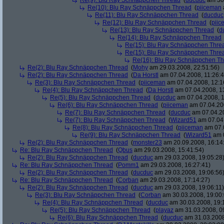
Re(9): Blu Ray Schnäppchen Thread
(
ducduc
am 30.
Re(10): Blu Ray Schnäppchen Thread
(
piiceman
Re(11): Blu Ray Schnäppchen Thread
(
ducduc
Re(12): Blu Ray Schnäppchen Thread
(
piic
Re(13): Blu Ray Schnäppchen Thread
(
d
Re(14): Blu Ray Schnäppchen Thread
Re(15): Blu Ray Schnäppchen Thre
Re(15): Blu Ray Schnäppchen Thre
Re(16): Blu Ray Schnäppchen T
Re(2): Blu Ray Schnäppchen Thread
(
Mohy
am 29.03.2008, 22:51:56)
Re(2): Blu Ray Schnäppchen Thread
(
Da Horstl
am 07.04.2008, 11:26:4
Re(3): Blu Ray Schnäppchen Thread
(
piiceman
am 07.04.2008, 12:1
Re(4): Blu Ray Schnäppchen Thread
(
Da Horstl
am 07.04.2008, 1
Re(5): Blu Ray Schnäppchen Thread
(
ducduc
am 07.04.2008, 1
Re(6): Blu Ray Schnäppchen Thread
(
piiceman
am 07.04.200
Re(7): Blu Ray Schnäppchen Thread
(
ducduc
am 07.04.20
Re(7): Blu Ray Schnäppchen Thread
(
Wizard51
am 07.04.
Re(8): Blu Ray Schnäppchen Thread
(
piiceman
am 07.0
Re(9): Blu Ray Schnäppchen Thread
(
Wizard51
am 0
Re(2): Blu Ray Schnäppchen Thread
(
monster23
am 20.09.2008, 16:14
Re: Blu Ray Schnäppchen Thread
(
Qbus
am 29.03.2008, 15:41:54)
Re(2): Blu Ray Schnäppchen Thread
(
ducduc
am 29.03.2008, 19:05:28
Re: Blu Ray Schnäppchen Thread
(
Pomm1
am 29.03.2008, 16:27:41)
Re(2): Blu Ray Schnäppchen Thread
(
ducduc
am 29.03.2008, 19:06:56
Re: Blu Ray Schnäppchen Thread
(
Corban
am 29.03.2008, 17:14:27)
Re(2): Blu Ray Schnäppchen Thread
(
ducduc
am 29.03.2008, 19:06:11)
Re(3): Blu Ray Schnäppchen Thread
(
Corban
am 30.03.2008, 19:00:
Re(4): Blu Ray Schnäppchen Thread
(
ducduc
am 30.03.2008, 19:
Re(5): Blu Ray Schnäppchen Thread
(
playaz
am 31.03.2008, 0
Re(6): Blu Ray Schnäppchen Thread
(
ducduc
am 31.03.2008