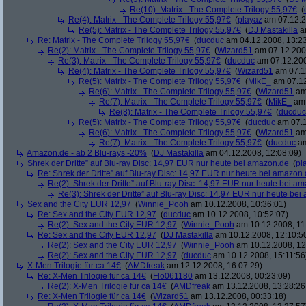
Re(10): Matrix - The Complete Trilogy 55,97€
(
Re(4): Matrix - The Complete Trilogy 55,97€
(
playaz
am 07.12.2
Re(5): Matrix - The Complete Trilogy 55,97€
(
DJ Mastakilla
am
Re: Matrix - The Complete Trilogy 55,97€
(
ducduc
am 04.12.2008, 13:23
Re(2): Matrix - The Complete Trilogy 55,97€
(
Wizard51
am 07.12.2008
Re(3): Matrix - The Complete Trilogy 55,97€
(
ducduc
am 07.12.200
Re(4): Matrix - The Complete Trilogy 55,97€
(
Wizard51
am 07.12
Re(5): Matrix - The Complete Trilogy 55,97€
(
MikE_
am 07.12
Re(6): Matrix - The Complete Trilogy 55,97€
(
Wizard51
am 
Re(7): Matrix - The Complete Trilogy 55,97€
(
MikE_
am 
Re(8): Matrix - The Complete Trilogy 55,97€
(
ducduc
Re(5): Matrix - The Complete Trilogy 55,97€
(
ducduc
am 07.1
Re(6): Matrix - The Complete Trilogy 55,97€
(
Wizard51
am 
Re(7): Matrix - The Complete Trilogy 55,97€
(
ducduc
am
Amazon.de - ab 2 Blu-rays -20%
(
DJ Mastakilla
am 04.12.2008, 12:08:09)
Shrek der Dritte” auf Blu-ray Disc: 14,97 EUR nur heute bei amazon.de
(
pl
Re: Shrek der Dritte” auf Blu-ray Disc: 14,97 EUR nur heute bei amazon
Re(2): Shrek der Dritte” auf Blu-ray Disc: 14,97 EUR nur heute bei a
Re(3): Shrek der Dritte” auf Blu-ray Disc: 14,97 EUR nur heute be
Sex and the City EUR 12,97
(
Winnie_Pooh
am 10.12.2008, 10:36:01)
Re: Sex and the City EUR 12,97
(
ducduc
am 10.12.2008, 10:52:07)
Re(2): Sex and the City EUR 12,97
(
Winnie_Pooh
am 10.12.2008, 11
Re: Sex and the City EUR 12,97
(
DJ Mastakilla
am 10.12.2008, 12:10:5
Re(2): Sex and the City EUR 12,97
(
Winnie_Pooh
am 10.12.2008, 12
Re(2): Sex and the City EUR 12,97
(
ducduc
am 10.12.2008, 15:11:56
X-Men Trilogie für ca 14€
(
AMDfreak
am 12.12.2008, 16:07:29)
Re: X-Men Trilogie für ca 14€
(
Flo061180
am 13.12.2008, 00:23:09)
Re(2): X-Men Trilogie für ca 14€
(
AMDfreak
am 13.12.2008, 13:28:26
Re: X-Men Trilogie für ca 14€
(
Wizard51
am 13.12.2008, 00:33:18)