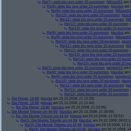
Re(7): viele blu rays unter 20 euronnen
(
Wizard51
am 2
Re(8): viele blu rays unter 20 euronnen
(
ducduc
am 2
Re(9): viele blu rays unter 20 euronnen
(
Wizard5
Re(10): viele blu rays unter 20 euronnen
(
ducd
Re(11): viele blu rays unter 20 euronnen
(
Wi
Re(12): viele blu rays unter 20 euronnen
Re(13): viele blu rays unter 20 euronn
Re(8): viele blu rays unter 20 euronnen
(
ducduc
am 2
Re(9): viele blu rays unter 20 euronnen
(
Wizard5
Re(10): viele blu rays unter 20 euronnen
(
ducd
Re(11): viele blu rays unter 20 euronnen
(
Wi
Re(12): viele blu rays unter 20 euronnen
Re(13): viele blu rays unter 20 euronn
Re(14): viele blu rays unter 20 euro
Re(15): viele blu rays unter 20 e
Re(7): viele blu rays unter 20 euronnen
(
angelo22
am 0
Re(8): viele blu rays unter 20 euronnen
(
ducduc
am 0
Re(9): viele blu rays unter 20 euronnen
(
angelo2
Re(10): viele blu rays unter 20 euronnen
(
ducd
Re(11): viele blu rays unter 20 euronnen
(
an
Re(12): viele blu rays unter 20 euronnen
Re(12): viele blu rays unter 20 euronnen
Die Fliege, 19,90
(
playaz
am 25.10.2008, 21:15:29)
Die Fliege, 19,90
(
playaz
am 25.10.2008, 21:15:44)
Re: Die Fliege, 19,90
(
ducduc
am 25.10.2008, 21:23:05)
Die Mumie Trilogie um 44,99
(
ducduc
am 25.10.2008, 21:38:09)
Re: Die Mumie Trilogie um 44,99
(
playaz
am 25.10.2008, 21:59:52)
Re(2): Die Mumie Trilogie um 44,99
(
ducduc
am 26.10.2008, 09:02:2
Re(3): Die Mumie Trilogie um 44,99
(
playaz
am 26.10.2008, 12:12
Re(4): Die Mumie Trilogie um 44,99
(
ducduc
am 26.10.2008, 14