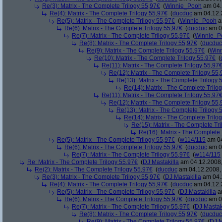
Re(3): Matrix - The Complete Trilogy 55,97€
(
Winnie_Pooh
am 04.
Re(4): Matrix - The Complete Trilogy 55,97€
(
ducduc
am 04.12.2
Re(5): Matrix - The Complete Trilogy 55,97€
(
Winnie_Pooh
a
Re(6): Matrix - The Complete Trilogy 55,97€
(
ducduc
am 04
Re(7): Matrix - The Complete Trilogy 55,97€
(
Winnie_P
Re(8): Matrix - The Complete Trilogy 55,97€
(
ducduc
Re(9): Matrix - The Complete Trilogy 55,97€
(
Win
Re(10): Matrix - The Complete Trilogy 55,97€
(
Re(11): Matrix - The Complete Trilogy 55,97
Re(12): Matrix - The Complete Trilogy 55
Re(13): Matrix - The Complete Trilogy 
Re(14): Matrix - The Complete Trilo
Re(11): Matrix - The Complete Trilogy 55,97
Re(12): Matrix - The Complete Trilogy 55
Re(13): Matrix - The Complete Trilogy 
Re(14): Matrix - The Complete Trilo
Re(15): Matrix - The Complete Tr
Re(16): Matrix - The Complete 
Re(5): Matrix - The Complete Trilogy 55,97€
(
w114/115
am 04
Re(6): Matrix - The Complete Trilogy 55,97€
(
ducduc
am 04
Re(7): Matrix - The Complete Trilogy 55,97€
(
w114/115
Re: Matrix - The Complete Trilogy 55,97€
(
DJ Mastakilla
am 04.12.2008,
Re(2): Matrix - The Complete Trilogy 55,97€
(
ducduc
am 04.12.2008, 
Re(3): Matrix - The Complete Trilogy 55,97€
(
DJ Mastakilla
am 04.1
Re(4): Matrix - The Complete Trilogy 55,97€
(
ducduc
am 04.12.2
Re(5): Matrix - The Complete Trilogy 55,97€
(
DJ Mastakilla
am
Re(6): Matrix - The Complete Trilogy 55,97€
(
ducduc
am 04
Re(7): Matrix - The Complete Trilogy 55,97€
(
DJ Mastak
Re(8): Matrix - The Complete Trilogy 55,97€
(
ducduc
Re(9): Matrix - The Complete Trilogy 55,97€
(
DJ M