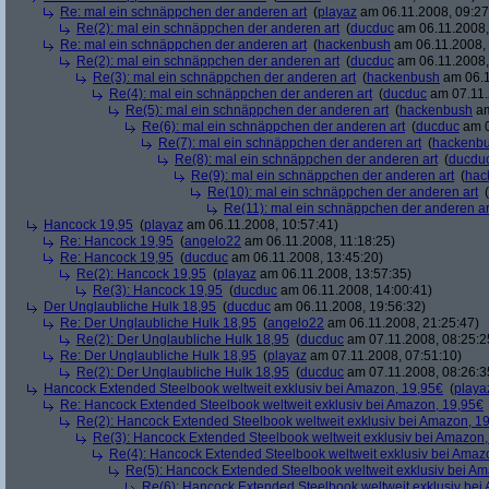
Re: mal ein schnäppchen der anderen art
(
playaz
am 06.11.2008, 09:27
Re(2): mal ein schnäppchen der anderen art
(
ducduc
am 06.11.2008,
Re: mal ein schnäppchen der anderen art
(
hackenbush
am 06.11.2008, 
Re(2): mal ein schnäppchen der anderen art
(
ducduc
am 06.11.2008,
Re(3): mal ein schnäppchen der anderen art
(
hackenbush
am 06.1
Re(4): mal ein schnäppchen der anderen art
(
ducduc
am 07.11.
Re(5): mal ein schnäppchen der anderen art
(
hackenbush
am
Re(6): mal ein schnäppchen der anderen art
(
ducduc
am 0
Re(7): mal ein schnäppchen der anderen art
(
hackenb
Re(8): mal ein schnäppchen der anderen art
(
ducdu
Re(9): mal ein schnäppchen der anderen art
(
hac
Re(10): mal ein schnäppchen der anderen art
(
Re(11): mal ein schnäppchen der anderen ar
Hancock 19,95
(
playaz
am 06.11.2008, 10:57:41)
Re: Hancock 19,95
(
angelo22
am 06.11.2008, 11:18:25)
Re: Hancock 19,95
(
ducduc
am 06.11.2008, 13:45:20)
Re(2): Hancock 19,95
(
playaz
am 06.11.2008, 13:57:35)
Re(3): Hancock 19,95
(
ducduc
am 06.11.2008, 14:00:41)
Der Unglaubliche Hulk 18,95
(
ducduc
am 06.11.2008, 19:56:32)
Re: Der Unglaubliche Hulk 18,95
(
angelo22
am 06.11.2008, 21:25:47)
Re(2): Der Unglaubliche Hulk 18,95
(
ducduc
am 07.11.2008, 08:25:2
Re: Der Unglaubliche Hulk 18,95
(
playaz
am 07.11.2008, 07:51:10)
Re(2): Der Unglaubliche Hulk 18,95
(
ducduc
am 07.11.2008, 08:26:3
Hancock Extended Steelbook weltweit exklusiv bei Amazon, 19,95€
(
playa
Re: Hancock Extended Steelbook weltweit exklusiv bei Amazon, 19,95€
Re(2): Hancock Extended Steelbook weltweit exklusiv bei Amazon, 1
Re(3): Hancock Extended Steelbook weltweit exklusiv bei Amazon,
Re(4): Hancock Extended Steelbook weltweit exklusiv bei Amaz
Re(5): Hancock Extended Steelbook weltweit exklusiv bei A
Re(6): Hancock Extended Steelbook weltweit exklusiv bei