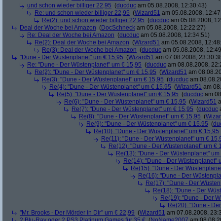
und schon wieder billiger 22,95
(
ducduc
am 05.08.2008, 12:30:43)
Re: und schon wieder billiger 22,95
(
Wizard51
am 05.08.2008, 12:47
Re(2): und schon wieder billiger 22,95
(
ducduc
am 05.08.2008, 12
Deal der Woche bei Amazon
(
DocSchneck
am 05.08.2008, 12:22:27)
Re: Deal der Woche bei Amazon
(
ducduc
am 05.08.2008, 12:34:51)
Re(2): Deal der Woche bei Amazon
(
Wizard51
am 05.08.2008, 12:48
Re(3): Deal der Woche bei Amazon
(
ducduc
am 05.08.2008, 12:49
"Dune - Der Wüstenplanet" um € 15,95
(
Wizard51
am 07.08.2008, 23:30:3
Re: "Dune - Der Wüstenplanet" um € 15,95
(
ducduc
am 08.08.2008, 22:
Re(2): "Dune - Der Wüstenplanet" um € 15,95
(
Wizard51
am 08.08.20
Re(3): "Dune - Der Wüstenplanet" um € 15,95
(
ducduc
am 08.08.20
Re(4): "Dune - Der Wüstenplanet" um € 15,95
(
Wizard51
am 08.
Re(5): "Dune - Der Wüstenplanet" um € 15,95
(
ducduc
am 08.
Re(6): "Dune - Der Wüstenplanet" um € 15,95
(
Wizard51
a
Re(7): "Dune - Der Wüstenplanet" um € 15,95
(
ducduc
a
Re(8): "Dune - Der Wüstenplanet" um € 15,95
(
Wiza
Re(9): "Dune - Der Wüstenplanet" um € 15,95
(
du
Re(10): "Dune - Der Wüstenplanet" um € 15,95
Re(11): "Dune - Der Wüstenplanet" um € 15,
Re(12): "Dune - Der Wüstenplanet" um € 
Re(13): "Dune - Der Wüstenplanet" um
Re(14): "Dune - Der Wüstenplanet" 
Re(15): "Dune - Der Wüstenplane
Re(16): "Dune - Der Wüstenpla
Re(17): "Dune - Der Wüsten
Re(18): "Dune - Der Wüs
Re(19): "Dune - Der W
Re(20): "Dune - De
"Mr. Brooks - Der Mörder in Dir" um € 22,99
(
Wizard51
am 07.08.2008, 23:
2 Blu-Ray oder 2 PS3 Platinum Games für 35 €
(
NoName2007
am 08.08.20