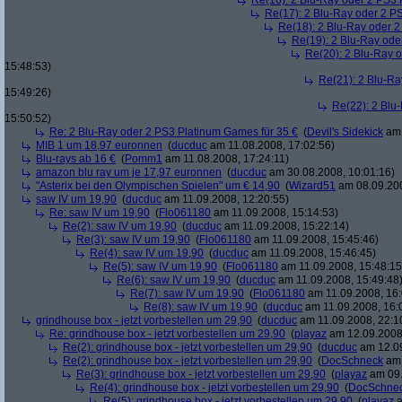
Re(16): 2 Blu-Ray oder 2 PS3 
Re(17): 2 Blu-Ray oder 2 P
Re(18): 2 Blu-Ray oder 2
Re(19): 2 Blu-Ray ode
Re(20): 2 Blu-Ray 
15:48:53)
Re(21): 2 Blu-Ra
15:49:26)
Re(22): 2 Blu
15:50:52)
Re: 2 Blu-Ray oder 2 PS3 Platinum Games für 35 €
(
Devil's Sidekick
am 
MIB 1 um 18,97 euronnen
(
ducduc
am 11.08.2008, 17:02:56)
Blu-rays ab 16 €
(
Pomm1
am 11.08.2008, 17:24:11)
amazon blu ray um je 17,97 euronnen
(
ducduc
am 30.08.2008, 10:01:16)
"Asterix bei den Olympischen Spielen" um € 14,90
(
Wizard51
am 08.09.200
saw IV um 19,90
(
ducduc
am 11.09.2008, 12:20:55)
Re: saw IV um 19,90
(
Flo061180
am 11.09.2008, 15:14:53)
Re(2): saw IV um 19,90
(
ducduc
am 11.09.2008, 15:22:14)
Re(3): saw IV um 19,90
(
Flo061180
am 11.09.2008, 15:45:46)
Re(4): saw IV um 19,90
(
ducduc
am 11.09.2008, 15:46:45)
Re(5): saw IV um 19,90
(
Flo061180
am 11.09.2008, 15:48:15
Re(6): saw IV um 19,90
(
ducduc
am 11.09.2008, 15:49:48
Re(7): saw IV um 19,90
(
Flo061180
am 11.09.2008, 16:
Re(8): saw IV um 19,90
(
ducduc
am 11.09.2008, 16:
grindhouse box - jetzt vorbestellen um 29,90
(
ducduc
am 11.09.2008, 22:1
Re: grindhouse box - jetzt vorbestellen um 29,90
(
playaz
am 12.09.2008,
Re(2): grindhouse box - jetzt vorbestellen um 29,90
(
ducduc
am 12.09
Re(2): grindhouse box - jetzt vorbestellen um 29,90
(
DocSchneck
am 
Re(3): grindhouse box - jetzt vorbestellen um 29,90
(
playaz
am 09.
Re(4): grindhouse box - jetzt vorbestellen um 29,90
(
DocSchne
Re(5): grindhouse box - jetzt vorbestellen um 29,90
(
playaz
a