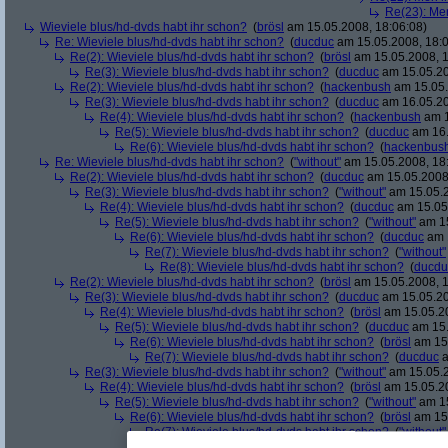
Re(23): Men
Wieviele blus/hd-dvds habt ihr schon?
(
brösl
am 15.05.2008, 18:06:08)
Re: Wieviele blus/hd-dvds habt ihr schon?
(
ducduc
am 15.05.2008, 18:0
Re(2): Wieviele blus/hd-dvds habt ihr schon?
(
brösl
am 15.05.2008, 1
Re(3): Wieviele blus/hd-dvds habt ihr schon?
(
ducduc
am 15.05.20
Re(2): Wieviele blus/hd-dvds habt ihr schon?
(
hackenbush
am 15.05.
Re(3): Wieviele blus/hd-dvds habt ihr schon?
(
ducduc
am 16.05.20
Re(4): Wieviele blus/hd-dvds habt ihr schon?
(
hackenbush
am 1
Re(5): Wieviele blus/hd-dvds habt ihr schon?
(
ducduc
am 16.
Re(6): Wieviele blus/hd-dvds habt ihr schon?
(
hackenbus
Re: Wieviele blus/hd-dvds habt ihr schon?
(
"without"
am 15.05.2008, 18
Re(2): Wieviele blus/hd-dvds habt ihr schon?
(
ducduc
am 15.05.2008,
Re(3): Wieviele blus/hd-dvds habt ihr schon?
(
"without"
am 15.05.2
Re(4): Wieviele blus/hd-dvds habt ihr schon?
(
ducduc
am 15.05.
Re(5): Wieviele blus/hd-dvds habt ihr schon?
(
"without"
am 15
Re(6): Wieviele blus/hd-dvds habt ihr schon?
(
ducduc
am 1
Re(7): Wieviele blus/hd-dvds habt ihr schon?
(
"without"
Re(8): Wieviele blus/hd-dvds habt ihr schon?
(
ducdu
Re(2): Wieviele blus/hd-dvds habt ihr schon?
(
brösl
am 15.05.2008, 1
Re(3): Wieviele blus/hd-dvds habt ihr schon?
(
ducduc
am 15.05.20
Re(4): Wieviele blus/hd-dvds habt ihr schon?
(
brösl
am 15.05.20
Re(5): Wieviele blus/hd-dvds habt ihr schon?
(
ducduc
am 15.
Re(6): Wieviele blus/hd-dvds habt ihr schon?
(
brösl
am 15.
Re(7): Wieviele blus/hd-dvds habt ihr schon?
(
ducduc
a
Re(3): Wieviele blus/hd-dvds habt ihr schon?
(
"without"
am 15.05.2
Re(4): Wieviele blus/hd-dvds habt ihr schon?
(
brösl
am 15.05.20
Re(5): Wieviele blus/hd-dvds habt ihr schon?
(
"without"
am 15
Re(6): Wieviele blus/hd-dvds habt ihr schon?
(
brösl
am 15.
Re(7): Wieviele blus/hd-dvds habt ihr schon?
(
"without"
Re(8): Wieviele blus/hd-dvds habt ihr schon?
(
brösl
a