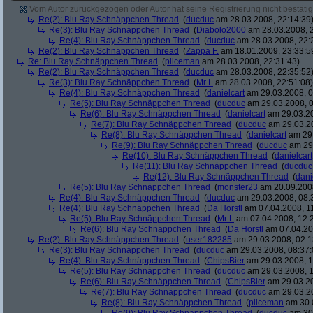
Vom Autor zurückgezogen oder Autor hat seine Registrierung nicht bestätig
Re(2): Blu Ray Schnäppchen Thread
(
ducduc
am 28.03.2008, 22:14:39
Re(3): Blu Ray Schnäppchen Thread
(
Diabolo2000
am 28.03.2008, 2
Re(4): Blu Ray Schnäppchen Thread
(
ducduc
am 28.03.2008, 22:
Re(2): Blu Ray Schnäppchen Thread
(
Zappa F.
am 18.01.2009, 23:33:5
Re: Blu Ray Schnäppchen Thread
(
piiceman
am 28.03.2008, 22:31:43)
Re(2): Blu Ray Schnäppchen Thread
(
ducduc
am 28.03.2008, 22:35:52
Re(3): Blu Ray Schnäppchen Thread
(
Mr L
am 28.03.2008, 22:51:08)
Re(4): Blu Ray Schnäppchen Thread
(
danielcart
am 29.03.2008, 0
Re(5): Blu Ray Schnäppchen Thread
(
ducduc
am 29.03.2008, 0
Re(6): Blu Ray Schnäppchen Thread
(
danielcart
am 29.03.20
Re(7): Blu Ray Schnäppchen Thread
(
ducduc
am 29.03.20
Re(8): Blu Ray Schnäppchen Thread
(
danielcart
am 29.
Re(9): Blu Ray Schnäppchen Thread
(
ducduc
am 29.
Re(10): Blu Ray Schnäppchen Thread
(
danielcart
Re(11): Blu Ray Schnäppchen Thread
(
ducduc
Re(12): Blu Ray Schnäppchen Thread
(
dani
Re(5): Blu Ray Schnäppchen Thread
(
monster23
am 20.09.2008
Re(4): Blu Ray Schnäppchen Thread
(
ducduc
am 29.03.2008, 08:
Re(4): Blu Ray Schnäppchen Thread
(
Da Horstl
am 07.04.2008, 11
Re(5): Blu Ray Schnäppchen Thread
(
Mr L
am 07.04.2008, 12:
Re(6): Blu Ray Schnäppchen Thread
(
Da Horstl
am 07.04.20
Re(2): Blu Ray Schnäppchen Thread
(
user182285
am 29.03.2008, 02:1
Re(3): Blu Ray Schnäppchen Thread
(
ducduc
am 29.03.2008, 08:37:
Re(4): Blu Ray Schnäppchen Thread
(
ChipsBier
am 29.03.2008, 1
Re(5): Blu Ray Schnäppchen Thread
(
ducduc
am 29.03.2008, 1
Re(6): Blu Ray Schnäppchen Thread
(
ChipsBier
am 29.03.20
Re(7): Blu Ray Schnäppchen Thread
(
ducduc
am 29.03.20
Re(8): Blu Ray Schnäppchen Thread
(
piiceman
am 30.0