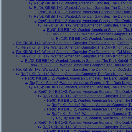
Re(5): Kill Bill 1+2, Wanted, American Gangster, The Dark Kni
Re(5): Kill Bill 1+2, Wanted, American Gangster, The Dark Kni
Re(6): Kill Bill 1+2, Wanted, American Gangster, The Dark 
Re(5): Kill Bill 1+2, Wanted, American Gangster, The Dark Kni
Re(6): Kill Bill 1+2, Wanted, American Gangster, The Dark 
Re(7): Kill Bill 1+2, Wanted, American Gangster, The Da
Re(8): Kill Bill 1+2, Wanted, American Gangster, The
Re(9): Kill Bill 1+2, Wanted, American Gangster, T
Re(10): Kill Bill 1+2, Wanted, American Gangste
Re: Kill Bill 1+2, Wanted, American Gangster, The Dark Knight
(
OoPee
a
Re(2): Kill Bill 1+2, Wanted, American Gangster, The Dark Knight
(
du
Re: Kill Bill 1+2, Wanted, American Gangster, The Dark Knight
(
DJ Masta
Re(2): Kill Bill 1+2, Wanted, American Gangster, The Dark Knight
(
du
Re(3): Kill Bill 1+2, Wanted, American Gangster, The Dark Knight
(
Re(4): Kill Bill 1+2, Wanted, American Gangster, The Dark Knigh
Re: Kill Bill 1+2, Wanted, American Gangster, The Dark Knight
(
DocSchn
Re(2): Kill Bill 1+2, Wanted, American Gangster, The Dark Knight
(
du
Re(3): Kill Bill 1+2, Wanted, American Gangster, The Dark Knight
(
Re(4): Kill Bill 1+2, Wanted, American Gangster, The Dark Knigh
Re(5): Kill Bill 1+2, Wanted, American Gangster, The Dark Kni
Re(6): Kill Bill 1+2, Wanted, American Gangster, The Dark 
Re(7): Kill Bill 1+2, Wanted, American Gangster, The Da
Re(8): Kill Bill 1+2, Wanted, American Gangster, The
Re(9): Kill Bill 1+2, Wanted, American Gangster, T
Re(8): Kill Bill 1+2, Wanted, American Gangster, The
Re(9): Kill Bill 1+2, Wanted, American Gangster, T
Re(10): Kill Bill 1+2, Wanted, American Gangste
Re(6): Kill Bill 1+2, Wanted, American Gangster, The Dark 
Re(7): Kill Bill 1+2, Wanted, American Gangster, The Da
Re(8): Kill Bill 1+2, Wanted, American Gangster, The