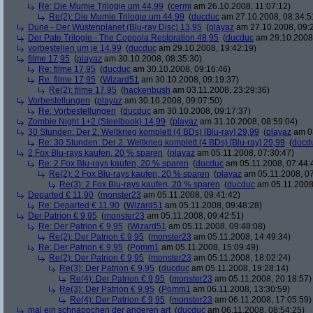
Re: Die Mumie Trilogie um 44,99
(
cermi
am 26.10.2008, 11:07:12)
Re(2): Die Mumie Trilogie um 44,99
(
ducduc
am 27.10.2008, 08:34:5
Dune - Der Wüstenplanet (Blu-ray Disc) 13,95
(
playaz
am 27.10.2008, 09:
Der Pate Trilogie - The Coppola Restoration 48,95
(
ducduc
am 29.10.2008,
vorbestellen um je 14,99
(
ducduc
am 29.10.2008, 19:42:19)
filme 17,95
(
playaz
am 30.10.2008, 08:35:30)
Re: filme 17,95
(
ducduc
am 30.10.2008, 09:16:46)
Re: filme 17,95
(
Wizard51
am 30.10.2008, 09:19:37)
Re(2): filme 17,95
(
hackenbush
am 03.11.2008, 23:29:36)
Vorbestellungen
(
playaz
am 30.10.2008, 09:07:50)
Re: Vorbestellungen
(
ducduc
am 30.10.2008, 09:17:37)
Zombie Night 1+2 (Steelbook) 14,99
(
playaz
am 31.10.2008, 08:59:04)
30 Stunden: Der 2. Weltkrieg komplett (4 BDs) [Blu-ray] 29,99
(
playaz
am 03
Re: 30 Stunden: Der 2. Weltkrieg komplett (4 BDs) [Blu-ray] 29,99
(
ducd
2 Fox Blu-rays kaufen, 20 % sparen
(
playaz
am 05.11.2008, 07:30:47)
Re: 2 Fox Blu-rays kaufen, 20 % sparen
(
ducduc
am 05.11.2008, 07:44:
Re(2): 2 Fox Blu-rays kaufen, 20 % sparen
(
playaz
am 05.11.2008, 07
Re(3): 2 Fox Blu-rays kaufen, 20 % sparen
(
ducduc
am 05.11.2008,
Departed € 11,90
(
monster23
am 05.11.2008, 09:41:42)
Re: Departed € 11,90
(
Wizard51
am 05.11.2008, 09:48:28)
Der Patrion € 9,95
(
monster23
am 05.11.2008, 09:42:51)
Re: Der Patrion € 9,95
(
Wizard51
am 05.11.2008, 09:48:08)
Re(2): Der Patrion € 9,95
(
monster23
am 05.11.2008, 14:49:34)
Re: Der Patrion € 9,95
(
Pomm1
am 05.11.2008, 15:09:49)
Re(2): Der Patrion € 9,95
(
monster23
am 05.11.2008, 18:02:24)
Re(3): Der Patrion € 9,95
(
ducduc
am 05.11.2008, 19:28:14)
Re(4): Der Patrion € 9,95
(
monster23
am 05.11.2008, 20:18:57)
Re(3): Der Patrion € 9,95
(
Pomm1
am 06.11.2008, 13:30:59)
Re(4): Der Patrion € 9,95
(
monster23
am 06.11.2008, 17:05:59)
mal ein schnäppchen der anderen art
(
ducduc
am 06.11.2008, 08:54:25)