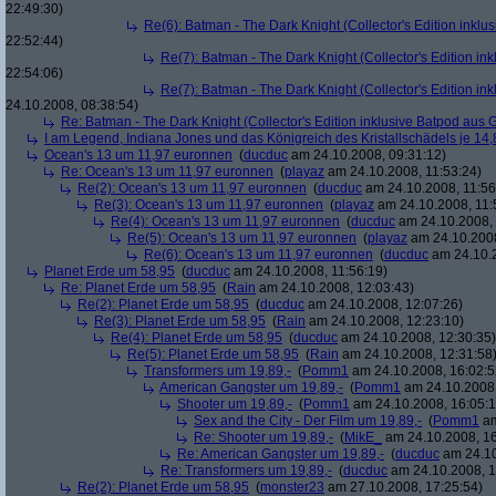
22:49:30)
Re(6): Batman - The Dark Knight (Collector's Edition inklus
22:52:44)
Re(7): Batman - The Dark Knight (Collector's Edition ink
22:54:06)
Re(7): Batman - The Dark Knight (Collector's Edition ink
24.10.2008, 08:38:54)
Re: Batman - The Dark Knight (Collector's Edition inklusive Batpod aus G
I am Legend, Indiana Jones und das Königreich des Kristallschädels je 14,
Ocean's 13 um 11,97 euronnen
(
ducduc
am 24.10.2008, 09:31:12)
Re: Ocean's 13 um 11,97 euronnen
(
playaz
am 24.10.2008, 11:53:24)
Re(2): Ocean's 13 um 11,97 euronnen
(
ducduc
am 24.10.2008, 11:56
Re(3): Ocean's 13 um 11,97 euronnen
(
playaz
am 24.10.2008, 11:
Re(4): Ocean's 13 um 11,97 euronnen
(
ducduc
am 24.10.2008, 
Re(5): Ocean's 13 um 11,97 euronnen
(
playaz
am 24.10.2008
Re(6): Ocean's 13 um 11,97 euronnen
(
ducduc
am 24.10.2
Planet Erde um 58,95
(
ducduc
am 24.10.2008, 11:56:19)
Re: Planet Erde um 58,95
(
Rain
am 24.10.2008, 12:03:43)
Re(2): Planet Erde um 58,95
(
ducduc
am 24.10.2008, 12:07:26)
Re(3): Planet Erde um 58,95
(
Rain
am 24.10.2008, 12:23:10)
Re(4): Planet Erde um 58,95
(
ducduc
am 24.10.2008, 12:30:35)
Re(5): Planet Erde um 58,95
(
Rain
am 24.10.2008, 12:31:58
Transformers um 19,89,-
(
Pomm1
am 24.10.2008, 16:02:5
American Gangster um 19,89,-
(
Pomm1
am 24.10.2008,
Shooter um 19,89,-
(
Pomm1
am 24.10.2008, 16:05:1
Sex and the City - Der Film um 19,89,-
(
Pomm1
am
Re: Shooter um 19,89,-
(
MikE_
am 24.10.2008, 16
Re: American Gangster um 19,89,-
(
ducduc
am 24.10
Re: Transformers um 19,89,-
(
ducduc
am 24.10.2008, 1
Re(2): Planet Erde um 58,95
(
monster23
am 27.10.2008, 17:25:54)