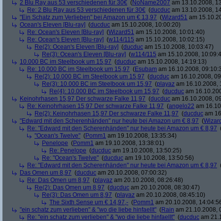
2 Blu Ray aus 53 verschiedenen für 30€
(
NoName2007
am 13.10.2008, 13
Re: 2 Blu Ray aus 53 verschiedenen für 30€
(
ducduc
am 13.10.2008, 14
"Ein Schatz zum Verlieben" bei Amazon um € 13,97
(
Wizard51
am 15.10.20
Ocean's Eleven [Blu-ray]
(
ducduc
am 15.10.2008, 10:00:20)
Re: Ocean's Eleven [Blu-ray]
(
Wizard51
am 15.10.2008, 10:01:40)
Re: Ocean's Eleven [Blu-ray]
(
w114/115
am 15.10.2008, 10:02:15)
Re(2): Ocean's Eleven [Blu-ray]
(
ducduc
am 15.10.2008, 10:03:47)
Re(3): Ocean's Eleven [Blu-ray]
(
w114/115
am 15.10.2008, 10:09:
10.000 BC im Steelbook um 15,97
(
ducduc
am 15.10.2008, 14:19:13)
Re: 10.000 BC im Steelbook um 15,97
(
Esubam
am 16.10.2008, 09:10:
Re(2): 10.000 BC im Steelbook um 15,97
(
ducduc
am 16.10.2008, 09
Re(3): 10.000 BC im Steelbook um 15,97
(
playaz
am 16.10.2008, 
Re(4): 10.000 BC im Steelbook um 15,97
(
ducduc
am 16.10.200
Keinohrhasen 15,97 Der schwarze Falke 11,97
(
ducduc
am 16.10.2008, 09
Re: Keinohrhasen 15,97 Der schwarze Falke 11,97
(
angelo22
am 16.10.
Re(2): Keinohrhasen 15,97 Der schwarze Falke 11,97
(
ducduc
am 16.
"Edward mit den Scherenhänden" nur heute bei Amazon um € 8,97
(
Wizar
Re: "Edward mit den Scherenhänden" nur heute bei Amazon um € 8,97
"Ocean's Twelve"
(
Pomm1
am 19.10.2008, 13:35:34)
Penelope
(
Pomm1
am 19.10.2008, 13:38:01)
Re: Penelope
(
ducduc
am 19.10.2008, 13:50:25)
Re: "Ocean's Twelve"
(
ducduc
am 19.10.2008, 13:50:56)
Re: "Edward mit den Scherenhänden" nur heute bei Amazon um € 8,97
Das Omen um 8,97
(
ducduc
am 20.10.2008, 07:00:32)
Re: Das Omen um 8,97
(
playaz
am 20.10.2008, 08:26:48)
Re(2): Das Omen um 8,97
(
ducduc
am 20.10.2008, 08:30:47)
Re(3): Das Omen um 8,97
(
playaz
am 20.10.2008, 08:45:10)
The Sixth Sense um € 14,97,-
(
Pomm1
am 20.10.2008, 14:04:5
"ein schatz zum verlieben" & "wo die liebe hinfaellt"
(
Rain
am 21.10.2008, 
Re: "ein schatz zum verlieben" & "wo die liebe hinfaellt"
(
ducduc
am 21.1