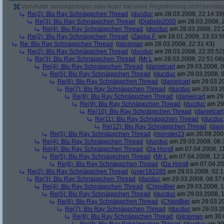
Vom Autor zurückgezogen oder Autor hat seine Registrierung nicht bestätig
Re(2): Blu Ray Schnäppchen Thread
(
ducduc
am 28.03.2008, 22:14:39
Re(3): Blu Ray Schnäppchen Thread
(
Diabolo2000
am 28.03.2008, 2
Re(4): Blu Ray Schnäppchen Thread
(
ducduc
am 28.03.2008, 22:
Re(2): Blu Ray Schnäppchen Thread
(
Zappa F.
am 18.01.2009, 23:33:5
Re: Blu Ray Schnäppchen Thread
(
piiceman
am 28.03.2008, 22:31:43)
Re(2): Blu Ray Schnäppchen Thread
(
ducduc
am 28.03.2008, 22:35:52
Re(3): Blu Ray Schnäppchen Thread
(
Mr L
am 28.03.2008, 22:51:08)
Re(4): Blu Ray Schnäppchen Thread
(
danielcart
am 29.03.2008, 0
Re(5): Blu Ray Schnäppchen Thread
(
ducduc
am 29.03.2008, 0
Re(6): Blu Ray Schnäppchen Thread
(
danielcart
am 29.03.20
Re(7): Blu Ray Schnäppchen Thread
(
ducduc
am 29.03.20
Re(8): Blu Ray Schnäppchen Thread
(
danielcart
am 29.
Re(9): Blu Ray Schnäppchen Thread
(
ducduc
am 29.
Re(10): Blu Ray Schnäppchen Thread
(
danielcart
Re(11): Blu Ray Schnäppchen Thread
(
ducduc
Re(12): Blu Ray Schnäppchen Thread
(
dani
Re(5): Blu Ray Schnäppchen Thread
(
monster23
am 20.09.2008
Re(4): Blu Ray Schnäppchen Thread
(
ducduc
am 29.03.2008, 08:
Re(4): Blu Ray Schnäppchen Thread
(
Da Horstl
am 07.04.2008, 11
Re(5): Blu Ray Schnäppchen Thread
(
Mr L
am 07.04.2008, 12:
Re(6): Blu Ray Schnäppchen Thread
(
Da Horstl
am 07.04.20
Re(2): Blu Ray Schnäppchen Thread
(
user182285
am 29.03.2008, 02:1
Re(3): Blu Ray Schnäppchen Thread
(
ducduc
am 29.03.2008, 08:37:
Re(4): Blu Ray Schnäppchen Thread
(
ChipsBier
am 29.03.2008, 1
Re(5): Blu Ray Schnäppchen Thread
(
ducduc
am 29.03.2008, 1
Re(6): Blu Ray Schnäppchen Thread
(
ChipsBier
am 29.03.20
Re(7): Blu Ray Schnäppchen Thread
(
ducduc
am 29.03.20
Re(8): Blu Ray Schnäppchen Thread
(
piiceman
am 30.0