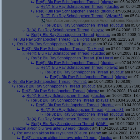
Re(6): Blu Ray Schnäppchen Thread
(
playaz
am 05.04.2008,
Re(7): Blu Ray Schnäppchen Thread
(
ducduc
am 05.04.20
Re(6): Blu Ray Schnäppchen Thread
(
ducduc
am 05.04.2008
Re(7): Blu Ray Schnäppchen Thread
(
Wizard51
am 05.04.
Vom Autor zurückgezogen oder Autor hat seine Registrie
Re(8): Blu Ray Schnäppchen Thread
(
ducduc
am 05.04
Re(4): Blu Ray Schnäppchen Thread
(
playaz
am 05.04.2008, 17:2
Re(5): Blu Ray Schnäppchen Thread
(
ducduc
am 05.04.2008, 1
Re: Blu Ray Schnäppchen Thread
(
Da Horstl
am 07.04.2008, 11:25:23)
Re(2): Blu Ray Schnäppchen Thread
(
ducduc
am 07.04.2008, 11:26:45)
Re(3): Blu Ray Schnäppchen Thread
(
Da Horstl
am 07.04.2008, 11:3
Re(4): Blu Ray Schnäppchen Thread
(
ducduc
am 07.04.2008, 11:
Re(5): Blu Ray Schnäppchen Thread
(
Da Horstl
am 07.04.2008,
Re(6): Blu Ray Schnäppchen Thread
(
ducduc
am 07.04.2008
Re(7): Blu Ray Schnäppchen Thread
(
playaz
am 07.04.200
Re(8): Blu Ray Schnäppchen Thread
(
ducduc
am 07.04
Re(9): Blu Ray Schnäppchen Thread
(
playaz
am 07.
Re: Blu Ray Schnäppchen Thread
(
Pomm1
am 10.04.2008, 16:08:09)
Re(2): Blu Ray Schnäppchen Thread
(
ducduc
am 10.04.2008, 18:27:39
Re(3): Blu Ray Schnäppchen Thread
(
playaz
am 10.04.2008, 18:44:
Re(4): Blu Ray Schnäppchen Thread
(
ducduc
am 10.04.2008, 18:
Re(5): Blu Ray Schnäppchen Thread
(
playaz
am 10.04.2008, 1
Re(6): Blu Ray Schnäppchen Thread
(
ducduc
am 10.04.2008
Re(7): Blu Ray Schnäppchen Thread
(
charras81
am 15.04
Re(8): Blu Ray Schnäppchen Thread
(
ducduc
am 15.04
Re(4): Blu Ray Schnäppchen Thread
(
piiceman
am 10.04.2008, 20
Re(5): Blu Ray Schnäppchen Thread
(
MikE_
am 19.04.2008, 12
amazon aktion blu rays unter 20 euro
(
ducduc
am 14.04.2008, 10:27:25)
Re: amazon aktion blu rays unter 20 euro
(
Marax
am 14.04.2008, 10:33
Re(2): amazon aktion blu rays unter 20 euro
(
ducduc
am 14.04.2008,