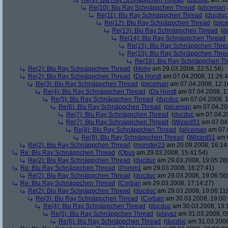
Re(9): Blu Ray Schnäppchen Thread
(
ducduc
am 30.
Re(10): Blu Ray Schnäppchen Thread
(
piiceman
Re(11): Blu Ray Schnäppchen Thread
(
ducduc
Re(12): Blu Ray Schnäppchen Thread
(
piic
Re(13): Blu Ray Schnäppchen Thread
(
d
Re(14): Blu Ray Schnäppchen Thread
Re(15): Blu Ray Schnäppchen Thre
Re(15): Blu Ray Schnäppchen Thre
Re(16): Blu Ray Schnäppchen T
Re(2): Blu Ray Schnäppchen Thread
(
Mohy
am 29.03.2008, 22:51:56)
Re(2): Blu Ray Schnäppchen Thread
(
Da Horstl
am 07.04.2008, 11:26:4
Re(3): Blu Ray Schnäppchen Thread
(
piiceman
am 07.04.2008, 12:1
Re(4): Blu Ray Schnäppchen Thread
(
Da Horstl
am 07.04.2008, 1
Re(5): Blu Ray Schnäppchen Thread
(
ducduc
am 07.04.2008, 1
Re(6): Blu Ray Schnäppchen Thread
(
piiceman
am 07.04.200
Re(7): Blu Ray Schnäppchen Thread
(
ducduc
am 07.04.20
Re(7): Blu Ray Schnäppchen Thread
(
Wizard51
am 07.04.
Re(8): Blu Ray Schnäppchen Thread
(
piiceman
am 07.0
Re(9): Blu Ray Schnäppchen Thread
(
Wizard51
am 0
Re(2): Blu Ray Schnäppchen Thread
(
monster23
am 20.09.2008, 16:14
Re: Blu Ray Schnäppchen Thread
(
Qbus
am 29.03.2008, 15:41:54)
Re(2): Blu Ray Schnäppchen Thread
(
ducduc
am 29.03.2008, 19:05:28
Re: Blu Ray Schnäppchen Thread
(
Pomm1
am 29.03.2008, 16:27:41)
Re(2): Blu Ray Schnäppchen Thread
(
ducduc
am 29.03.2008, 19:06:56
Re: Blu Ray Schnäppchen Thread
(
Corban
am 29.03.2008, 17:14:27)
Re(2): Blu Ray Schnäppchen Thread
(
ducduc
am 29.03.2008, 19:06:11)
Re(3): Blu Ray Schnäppchen Thread
(
Corban
am 30.03.2008, 19:00:
Re(4): Blu Ray Schnäppchen Thread
(
ducduc
am 30.03.2008, 19:
Re(5): Blu Ray Schnäppchen Thread
(
playaz
am 31.03.2008, 0
Re(6): Blu Ray Schnäppchen Thread
(
ducduc
am 31.03.2008