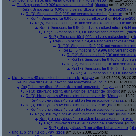
Simpsons für 9,90€ und versandkostenfrei
(
NoName2007
am 11.07.2008, 
Re: Simpsons für 9,90€ und versandkostenfrei
(
ducduc
am 11.07.2008, 
Re(2): Simpsons für 9,90€ und versandkostenfrei
(
NoName2007
am 1
Re(3): Simpsons für 9,90€ und versandkostenfrei
(
ducduc
am 11.0
Re(4): Simpsons für 9,90€ und versandkostenfrei
(
NoName200
Re(5): Simpsons für 9,90€ und versandkostenfrei
(
ducduc
am
Re(6): Simpsons für 9,90€ und versandkostenfrei
(
NoNam
Re(7): Simpsons für 9,90€ und versandkostenfrei
(
ducd
Re(8): Simpsons für 9,90€ und versandkostenfrei
(
N
Re(9): Simpsons für 9,90€ und versandkostenfrei
Re(10): Simpsons für 9,90€ und versandkostenf
Re(11): Simpsons für 9,90€ und versandkost
Re(12): Simpsons für 9,90€ und versandko
Re(13): Simpsons für 9,90€ und versan
Re(12): Simpsons für 9,90€ und versandko
Re(13): Simpsons für 9,90€ und versan
Re(14): Simpsons für 9,90€ und ver
blu-ray discs 45 eur aktion bei amazonde
(
playaz
am 18.07.2008, 08:20:35
Re: blu-ray discs 45 eur aktion bei amazonde
(
ducduc
am 18.07.2008, 1
Re(2): blu-ray discs 45 eur aktion bei amazonde
(
playaz
am 18.07.200
Re(3): blu-ray discs 45 eur aktion bei amazonde
(
ducduc
am 18.07
Re(3): blu-ray discs 45 eur aktion bei amazonde
(
Marax
am 18.07.
Re(4): blu-ray discs 45 eur aktion bei amazonde
(
playaz
am 18.
Re(3): blu-ray discs 45 eur aktion bei amazonde
(
brösl
am 18.07.2
Re(4): blu-ray discs 45 eur aktion bei amazonde
(
playaz
am 18.
Re(5): blu-ray discs 45 eur aktion bei amazonde
(
ducduc
am 
Re(6): blu-ray discs 45 eur aktion bei amazonde
(
playaz
a
Re(7): blu-ray discs 45 eur aktion bei amazonde
(
ducd
Re(8): blu-ray discs 45 eur aktion bei amazonde
(
pl
unglaubliche hulk blu-ray
(
brösl
am 18.07.2008, 11:54:48)