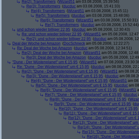
Re(2): Transformers
(
Wizard51
am 03.08.2008, 15:39:56)
Re(3): Transformers
(
ducduc
am 03.08.2008, 15:41:33)
Re(4): Transformers
(
Wizard51
am 03.08.2008, 15:45:11)
Re(5): Transformers
(
ducduc
am 03.08.2008, 15:48:06)
Re(6): Transformers
(
Wizard51
am 03.08.2008, 15:50:31)
Re(7): Transformers
(
ducduc
am 03.08.2008, 15:52:44)
und schon wieder billiger 22,95
(
ducduc
am 05.08.2008, 12:30:43)
Re: und schon wieder billiger 22,95
(
Wizard51
am 05.08.2008, 12:47
Re(2): und schon wieder billiger 22,95
(
ducduc
am 05.08.2008, 12
Deal der Woche bei Amazon
(
DocSchneck
am 05.08.2008, 12:22:27)
Re: Deal der Woche bei Amazon
(
ducduc
am 05.08.2008, 12:34:51)
Re(2): Deal der Woche bei Amazon
(
Wizard51
am 05.08.2008, 12:48
Re(3): Deal der Woche bei Amazon
(
ducduc
am 05.08.2008, 12:49
"Dune - Der Wüstenplanet" um € 15,95
(
Wizard51
am 07.08.2008, 23:30:3
Re: "Dune - Der Wüstenplanet" um € 15,95
(
ducduc
am 08.08.2008, 22:
Re(2): "Dune - Der Wüstenplanet" um € 15,95
(
Wizard51
am 08.08.20
Re(3): "Dune - Der Wüstenplanet" um € 15,95
(
ducduc
am 08.08.20
Re(4): "Dune - Der Wüstenplanet" um € 15,95
(
Wizard51
am 08.
Re(5): "Dune - Der Wüstenplanet" um € 15,95
(
ducduc
am 08.
Re(6): "Dune - Der Wüstenplanet" um € 15,95
(
Wizard51
a
Re(7): "Dune - Der Wüstenplanet" um € 15,95
(
ducduc
a
Re(8): "Dune - Der Wüstenplanet" um € 15,95
(
Wiza
Re(9): "Dune - Der Wüstenplanet" um € 15,95
(
du
Re(10): "Dune - Der Wüstenplanet" um € 15,95
Re(11): "Dune - Der Wüstenplanet" um € 15,
Re(12): "Dune - Der Wüstenplanet" um € 
Re(13): "Dune - Der Wüstenplanet" um
Re(14): "Dune - Der Wüstenplanet" 
Re(15): "Dune - Der Wüstenplane
Re(16): "Dune - Der Wüstenpla