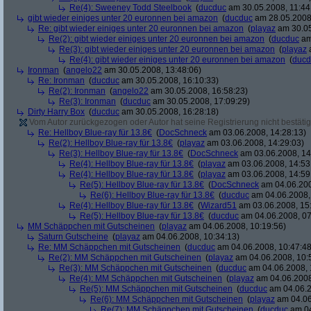
Re(4): Sweeney Todd Steelbook
(
ducduc
am 30.05.2008, 11:44
gibt wieder einiges unter 20 euronnen bei amazon
(
ducduc
am 28.05.2008,
Re: gibt wieder einiges unter 20 euronnen bei amazon
(
playaz
am 30.05
Re(2): gibt wieder einiges unter 20 euronnen bei amazon
(
ducduc
am
Re(3): gibt wieder einiges unter 20 euronnen bei amazon
(
playaz
a
Re(4): gibt wieder einiges unter 20 euronnen bei amazon
(
ducd
Ironman
(
angelo22
am 30.05.2008, 13:48:06)
Re: Ironman
(
ducduc
am 30.05.2008, 16:10:33)
Re(2): Ironman
(
angelo22
am 30.05.2008, 16:58:23)
Re(3): Ironman
(
ducduc
am 30.05.2008, 17:09:29)
Dirty Harry Box
(
ducduc
am 30.05.2008, 16:28:18)
Vom Autor zurückgezogen oder Autor hat seine Registrierung nicht bestätig
Re: Hellboy Blue-ray für 13.8€
(
DocSchneck
am 03.06.2008, 14:28:13)
Re(2): Hellboy Blue-ray für 13.8€
(
playaz
am 03.06.2008, 14:29:03)
Re(3): Hellboy Blue-ray für 13.8€
(
DocSchneck
am 03.06.2008, 14
Re(4): Hellboy Blue-ray für 13.8€
(
playaz
am 03.06.2008, 14:53
Re(4): Hellboy Blue-ray für 13.8€
(
playaz
am 03.06.2008, 14:59
Re(5): Hellboy Blue-ray für 13.8€
(
DocSchneck
am 04.06.200
Re(6): Hellboy Blue-ray für 13.8€
(
ducduc
am 04.06.2008,
Re(4): Hellboy Blue-ray für 13.8€
(
Wizard51
am 03.06.2008, 15
Re(5): Hellboy Blue-ray für 13.8€
(
ducduc
am 04.06.2008, 07
MM Schäppchen mit Gutscheinen
(
playaz
am 04.06.2008, 10:19:56)
Saturn Gutscheine
(
playaz
am 04.06.2008, 10:34:13)
Re: MM Schäppchen mit Gutscheinen
(
ducduc
am 04.06.2008, 10:47:48
Re(2): MM Schäppchen mit Gutscheinen
(
playaz
am 04.06.2008, 10:
Re(3): MM Schäppchen mit Gutscheinen
(
ducduc
am 04.06.2008, 
Re(4): MM Schäppchen mit Gutscheinen
(
playaz
am 04.06.2008
Re(5): MM Schäppchen mit Gutscheinen
(
ducduc
am 04.06.2
Re(6): MM Schäppchen mit Gutscheinen
(
playaz
am 04.06
Re(7): MM Schäppchen mit Gutscheinen
(
ducduc
am 04