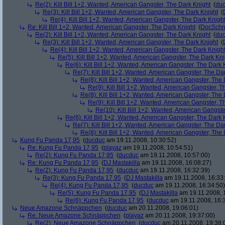
Re(2): Kill Bill 1+2, Wanted, American Gangster, The Dark Knight
(
du
Re(3): Kill Bill 1+2, Wanted, American Gangster, The Dark Knight
(
Re(4): Kill Bill 1+2, Wanted, American Gangster, The Dark Knigh
Re: Kill Bill 1+2, Wanted, American Gangster, The Dark Knight
(
DocSchn
Re(2): Kill Bill 1+2, Wanted, American Gangster, The Dark Knight
(
du
Re(3): Kill Bill 1+2, Wanted, American Gangster, The Dark Knight
(
Re(4): Kill Bill 1+2, Wanted, American Gangster, The Dark Knigh
Re(5): Kill Bill 1+2, Wanted, American Gangster, The Dark Kni
Re(6): Kill Bill 1+2, Wanted, American Gangster, The Dark 
Re(7): Kill Bill 1+2, Wanted, American Gangster, The Da
Re(8): Kill Bill 1+2, Wanted, American Gangster, The
Re(9): Kill Bill 1+2, Wanted, American Gangster, T
Re(8): Kill Bill 1+2, Wanted, American Gangster, The
Re(9): Kill Bill 1+2, Wanted, American Gangster, T
Re(10): Kill Bill 1+2, Wanted, American Gangste
Re(6): Kill Bill 1+2, Wanted, American Gangster, The Dark 
Re(7): Kill Bill 1+2, Wanted, American Gangster, The Da
Re(8): Kill Bill 1+2, Wanted, American Gangster, The
Kung Fu Panda 17,95
(
ducduc
am 19.11.2008, 10:30:52)
Re: Kung Fu Panda 17,95
(
playaz
am 19.11.2008, 10:54:51)
Re(2): Kung Fu Panda 17,95
(
ducduc
am 19.11.2008, 10:57:00)
Re: Kung Fu Panda 17,95
(
DJ Mastakilla
am 19.11.2008, 16:08:27)
Re(2): Kung Fu Panda 17,95
(
ducduc
am 19.11.2008, 16:32:39)
Re(3): Kung Fu Panda 17,95
(
DJ Mastakilla
am 19.11.2008, 16:33
Re(4): Kung Fu Panda 17,95
(
ducduc
am 19.11.2008, 16:34:50)
Re(5): Kung Fu Panda 17,95
(
DJ Mastakilla
am 19.11.2008, 
Re(6): Kung Fu Panda 17,95
(
ducduc
am 19.11.2008, 16:
Neue Amazone Schnäppchen
(
ducduc
am 20.11.2008, 19:06:01)
Re: Neue Amazone Schnäppchen
(
playaz
am 20.11.2008, 19:37:00)
Re(2): Neue Amazone Schnäppchen
(
ducduc
am 20.11.2008, 19:38: