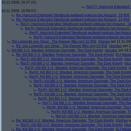
10.11.2008, 16:37:21)
Re(17): Hancock Extended S
10.11.2008, 16:58:07)
Re: Hancock Extended Steelbook weltweit exklusiv bei Amazon, 19,95€
Re: Hancock Extended Steelbook weltweit exklusiv bei Amazon, 19,95€
Re(2): Hancock Extended Steelbook weltweit exklusiv bei Amazon, 1
Re(3): Hancock Extended Steelbook weltweit exklusiv bei Amazon,
Re(4): Hancock Extended Steelbook weltweit exklusiv bei Amaz
Re(5): Hancock Extended Steelbook weltweit exklusiv bei A
Die Legende von Omar - The Keeper [Blu-ray] 10,95€
(
playaz
am 11.11.200
Re: Die Legende von Omar - The Keeper [Blu-ray] 10,95€
(
ducduc
am 11
Kill Bill 1+2, Wanted, American Gangster, The Dark Knight
(
ducduc
am 18.1
Re: Kill Bill 1+2, Wanted, American Gangster, The Dark Knight
(
DJ Masta
Re(2): Kill Bill 1+2, Wanted, American Gangster, The Dark Knight
(
pla
Re(2): Kill Bill 1+2, Wanted, American Gangster, The Dark Knight
(
du
Re(3): Kill Bill 1+2, Wanted, American Gangster, The Dark Knight
(
Re(4): Kill Bill 1+2, Wanted, American Gangster, The Dark Knigh
Re(4): Kill Bill 1+2, Wanted, American Gangster, The Dark Knigh
Re(5): Kill Bill 1+2, Wanted, American Gangster, The Dark Kni
Re(5): Kill Bill 1+2, Wanted, American Gangster, The Dark Kni
Re(6): Kill Bill 1+2, Wanted, American Gangster, The Dark 
Re(5): Kill Bill 1+2, Wanted, American Gangster, The Dark Kni
Re(6): Kill Bill 1+2, Wanted, American Gangster, The Dark 
Re(7): Kill Bill 1+2, Wanted, American Gangster, The Da
Re(8): Kill Bill 1+2, Wanted, American Gangster, The
Re(9): Kill Bill 1+2, Wanted, American Gangster, T
Re(10): Kill Bill 1+2, Wanted, American Gangste
Re: Kill Bill 1+2, Wanted, American Gangster, The Dark Knight
(
OoPee
a
Re(2): Kill Bill 1+2, Wanted, American Gangster, The Dark Knight
(
du
Re: Kill Bill 1+2, Wanted, American Gangster, The Dark Knight
(
DJ Masta