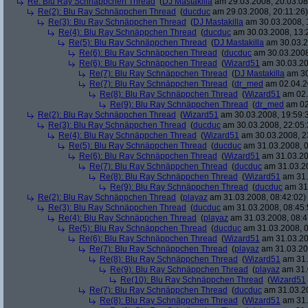
Re: Blu Ray Schnäppchen Thread
(
DJ Mastakilla
am 29.03.2008, 20:03:08
Re(2): Blu Ray Schnäppchen Thread
(
ducduc
am 29.03.2008, 20:11:26)
Re(3): Blu Ray Schnäppchen Thread
(
DJ Mastakilla
am 30.03.2008, 
Re(4): Blu Ray Schnäppchen Thread
(
ducduc
am 30.03.2008, 13:
Re(5): Blu Ray Schnäppchen Thread
(
DJ Mastakilla
am 30.03.2
Re(6): Blu Ray Schnäppchen Thread
(
ducduc
am 30.03.2008
Re(6): Blu Ray Schnäppchen Thread
(
Wizard51
am 30.03.20
Re(7): Blu Ray Schnäppchen Thread
(
DJ Mastakilla
am 30
Re(7): Blu Ray Schnäppchen Thread
(
dr_med
am 02.04.2
Re(8): Blu Ray Schnäppchen Thread
(
Wizard51
am 02.
Re(9): Blu Ray Schnäppchen Thread
(
dr_med
am 02
Re(2): Blu Ray Schnäppchen Thread
(
Wizard51
am 30.03.2008, 19:59:
Re(3): Blu Ray Schnäppchen Thread
(
ducduc
am 30.03.2008, 22:05:
Re(4): Blu Ray Schnäppchen Thread
(
Wizard51
am 30.03.2008, 2
Re(5): Blu Ray Schnäppchen Thread
(
ducduc
am 31.03.2008, 0
Re(6): Blu Ray Schnäppchen Thread
(
Wizard51
am 31.03.20
Re(7): Blu Ray Schnäppchen Thread
(
ducduc
am 31.03.20
Re(8): Blu Ray Schnäppchen Thread
(
Wizard51
am 31.
Re(9): Blu Ray Schnäppchen Thread
(
ducduc
am 31.
Re(2): Blu Ray Schnäppchen Thread
(
playaz
am 31.03.2008, 08:42:02)
Re(3): Blu Ray Schnäppchen Thread
(
ducduc
am 31.03.2008, 08:45:
Re(4): Blu Ray Schnäppchen Thread
(
playaz
am 31.03.2008, 08:4
Re(5): Blu Ray Schnäppchen Thread
(
ducduc
am 31.03.2008, 0
Re(6): Blu Ray Schnäppchen Thread
(
Wizard51
am 31.03.20
Re(7): Blu Ray Schnäppchen Thread
(
playaz
am 31.03.20
Re(8): Blu Ray Schnäppchen Thread
(
Wizard51
am 31.
Re(9): Blu Ray Schnäppchen Thread
(
playaz
am 31.
Re(10): Blu Ray Schnäppchen Thread
(
Wizard51
Re(7): Blu Ray Schnäppchen Thread
(
ducduc
am 31.03.20
Re(8): Blu Ray Schnäppchen Thread
(
Wizard51
am 31.