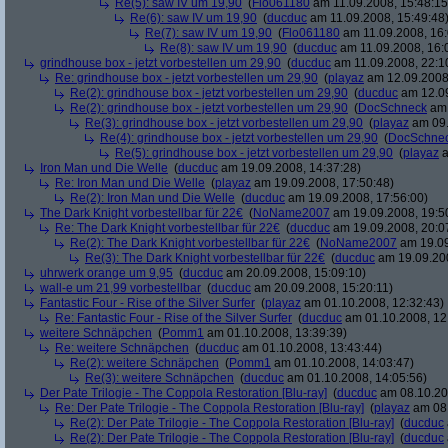
Re(5): saw IV um 19,90
(
Flo061180
am 11.09.2008, 15:48:15
Re(6): saw IV um 19,90
(
ducduc
am 11.09.2008, 15:49:48
Re(7): saw IV um 19,90
(
Flo061180
am 11.09.2008, 16:
Re(8): saw IV um 19,90
(
ducduc
am 11.09.2008, 16:
grindhouse box - jetzt vorbestellen um 29,90
(
ducduc
am 11.09.2008, 22:1
Re: grindhouse box - jetzt vorbestellen um 29,90
(
playaz
am 12.09.2008,
Re(2): grindhouse box - jetzt vorbestellen um 29,90
(
ducduc
am 12.09
Re(2): grindhouse box - jetzt vorbestellen um 29,90
(
DocSchneck
am 
Re(3): grindhouse box - jetzt vorbestellen um 29,90
(
playaz
am 09.
Re(4): grindhouse box - jetzt vorbestellen um 29,90
(
DocSchne
Re(5): grindhouse box - jetzt vorbestellen um 29,90
(
playaz
a
Iron Man und Die Welle
(
ducduc
am 19.09.2008, 14:37:28)
Re: Iron Man und Die Welle
(
playaz
am 19.09.2008, 17:50:48)
Re(2): Iron Man und Die Welle
(
ducduc
am 19.09.2008, 17:56:00)
The Dark Knight vorbestellbar für 22€
(
NoName2007
am 19.09.2008, 19:5
Re: The Dark Knight vorbestellbar für 22€
(
ducduc
am 19.09.2008, 20:0
Re(2): The Dark Knight vorbestellbar für 22€
(
NoName2007
am 19.09
Re(3): The Dark Knight vorbestellbar für 22€
(
ducduc
am 19.09.200
uhrwerk orange um 9,95
(
ducduc
am 20.09.2008, 15:09:10)
wall-e um 21,99 vorbestellbar
(
ducduc
am 20.09.2008, 15:20:11)
Fantastic Four - Rise of the Silver Surfer
(
playaz
am 01.10.2008, 12:32:43)
Re: Fantastic Four - Rise of the Silver Surfer
(
ducduc
am 01.10.2008, 12
weitere Schnäpchen
(
Pomm1
am 01.10.2008, 13:39:39)
Re: weitere Schnäpchen
(
ducduc
am 01.10.2008, 13:43:44)
Re(2): weitere Schnäpchen
(
Pomm1
am 01.10.2008, 14:03:47)
Re(3): weitere Schnäpchen
(
ducduc
am 01.10.2008, 14:05:56)
Der Pate Trilogie - The Coppola Restoration [Blu-ray]
(
ducduc
am 08.10.20
Re: Der Pate Trilogie - The Coppola Restoration [Blu-ray]
(
playaz
am 08.
Re(2): Der Pate Trilogie - The Coppola Restoration [Blu-ray]
(
ducduc
Re(2): Der Pate Trilogie - The Coppola Restoration [Blu-ray]
(
ducduc