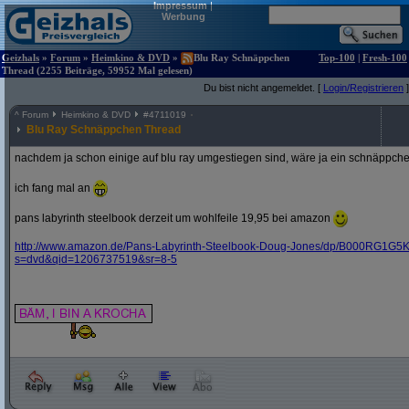
Impressum
|
Werbung
Geizhals
»
Forum
»
Heimkino & DVD
»
Blu Ray Schnäppchen
Top-100
|
Fresh-100
Thread (2255 Beiträge, 59952 Mal gelesen)
Du bist nicht angemeldet. [
Login/Registrieren
]
^
Forum
Heimkino & DVD
#
4711019
Blu Ray Schnäppchen Thread
nachdem ja schon einige auf blu ray umgestiegen sind, wäre ja ein schnäppche
ich fang mal an
pans labyrinth steelbook derzeit um wohlfeile 19,95 bei amazon
http:/
/
www.amazon.de/
Pans-Labyrinth-Steelbook-Doug-Jones/
dp/
B000RG1G5K
s=dvd&
qid=1206737519&
sr=8-5