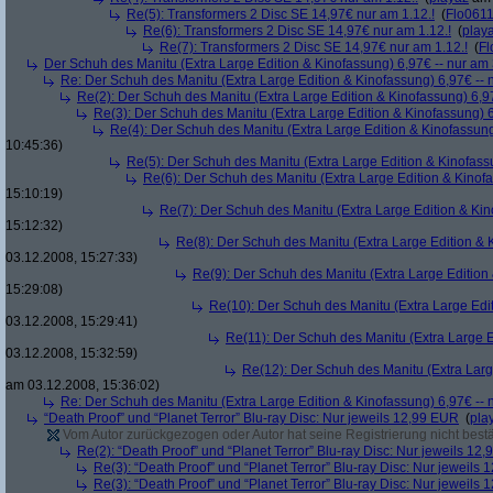
Re(5): Transformers 2 Disc SE 14,97€ nur am 1.12.!
(
Flo061
Re(6): Transformers 2 Disc SE 14,97€ nur am 1.12.!
(
play
Re(7): Transformers 2 Disc SE 14,97€ nur am 1.12.!
(
Fl
Der Schuh des Manitu (Extra Large Edition & Kinofassung) 6,97€ -- nur am
Re: Der Schuh des Manitu (Extra Large Edition & Kinofassung) 6,97€ -- 
Re(2): Der Schuh des Manitu (Extra Large Edition & Kinofassung) 6,9
Re(3): Der Schuh des Manitu (Extra Large Edition & Kinofassung) 6
Re(4): Der Schuh des Manitu (Extra Large Edition & Kinofassung
10:45:36)
Re(5): Der Schuh des Manitu (Extra Large Edition & Kinofass
Re(6): Der Schuh des Manitu (Extra Large Edition & Kinofa
15:10:19)
Re(7): Der Schuh des Manitu (Extra Large Edition & Kin
15:12:32)
Re(8): Der Schuh des Manitu (Extra Large Edition & 
03.12.2008, 15:27:33)
Re(9): Der Schuh des Manitu (Extra Large Edition 
15:29:08)
Re(10): Der Schuh des Manitu (Extra Large Edit
03.12.2008, 15:29:41)
Re(11): Der Schuh des Manitu (Extra Large E
03.12.2008, 15:32:59)
Re(12): Der Schuh des Manitu (Extra Larg
am 03.12.2008, 15:36:02)
Re: Der Schuh des Manitu (Extra Large Edition & Kinofassung) 6,97€ -- 
“Death Proof” und “Planet Terror” Blu-ray Disc: Nur jeweils 12,99 EUR
(
pla
Vom Autor zurückgezogen oder Autor hat seine Registrierung nicht bestä
Re(2): “Death Proof” und “Planet Terror” Blu-ray Disc: Nur jeweils 12
Re(3): “Death Proof” und “Planet Terror” Blu-ray Disc: Nur jeweils
Re(3): “Death Proof” und “Planet Terror” Blu-ray Disc: Nur jeweils