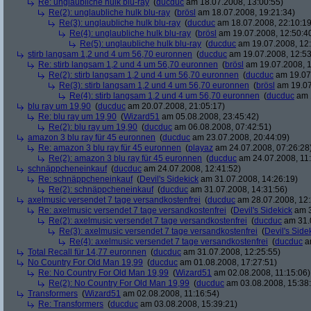
Re: unglaubliche hulk blu-ray
(
ducduc
am 18.07.2008, 13:00:55)
Re(2): unglaubliche hulk blu-ray
(
brösl
am 18.07.2008, 19:21:34)
Re(3): unglaubliche hulk blu-ray
(
ducduc
am 18.07.2008, 22:10:19
Re(4): unglaubliche hulk blu-ray
(
brösl
am 19.07.2008, 12:50:4
Re(5): unglaubliche hulk blu-ray
(
ducduc
am 19.07.2008, 12:
stirb langsam 1,2 und 4 um 56,70 euronnen
(
ducduc
am 19.07.2008, 12:53
Re: stirb langsam 1,2 und 4 um 56,70 euronnen
(
brösl
am 19.07.2008, 1
Re(2): stirb langsam 1,2 und 4 um 56,70 euronnen
(
ducduc
am 19.07.
Re(3): stirb langsam 1,2 und 4 um 56,70 euronnen
(
brösl
am 19.07
Re(4): stirb langsam 1,2 und 4 um 56,70 euronnen
(
ducduc
am 1
blu ray um 19,90
(
ducduc
am 20.07.2008, 21:05:17)
Re: blu ray um 19,90
(
Wizard51
am 05.08.2008, 23:45:42)
Re(2): blu ray um 19,90
(
ducduc
am 06.08.2008, 07:42:51)
amazon 3 blu ray für 45 euronnen
(
ducduc
am 23.07.2008, 20:44:09)
Re: amazon 3 blu ray für 45 euronnen
(
playaz
am 24.07.2008, 07:26:28
Re(2): amazon 3 blu ray für 45 euronnen
(
ducduc
am 24.07.2008, 11:
schnäppcheneinkauf
(
ducduc
am 24.07.2008, 12:41:52)
Re: schnäppcheneinkauf
(
Devil's Sidekick
am 31.07.2008, 14:26:19)
Re(2): schnäppcheneinkauf
(
ducduc
am 31.07.2008, 14:31:56)
axelmusic versendet 7 tage versandkostenfrei
(
ducduc
am 28.07.2008, 12:
Re: axelmusic versendet 7 tage versandkostenfrei
(
Devil's Sidekick
am 3
Re(2): axelmusic versendet 7 tage versandkostenfrei
(
ducduc
am 31.0
Re(3): axelmusic versendet 7 tage versandkostenfrei
(
Devil's Side
Re(4): axelmusic versendet 7 tage versandkostenfrei
(
ducduc
am
Total Recall für 14,77 euronnen
(
ducduc
am 31.07.2008, 12:25:55)
No Country For Old Man 19,99
(
ducduc
am 01.08.2008, 17:27:51)
Re: No Country For Old Man 19,99
(
Wizard51
am 02.08.2008, 11:15:06)
Re(2): No Country For Old Man 19,99
(
ducduc
am 03.08.2008, 15:38
Transformers
(
Wizard51
am 02.08.2008, 11:16:54)
Re: Transformers
(
ducduc
am 03.08.2008, 15:39:21)