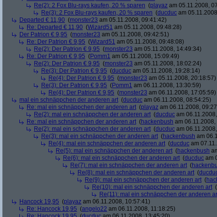
Re(2): 2 Fox Blu-rays kaufen, 20 % sparen
(
playaz
am 05.11.2008, 07
Re(3): 2 Fox Blu-rays kaufen, 20 % sparen
(
ducduc
am 05.11.2008,
Departed € 11,90
(
monster23
am 05.11.2008, 09:41:42)
Re: Departed € 11,90
(
Wizard51
am 05.11.2008, 09:48:28)
Der Patrion € 9,95
(
monster23
am 05.11.2008, 09:42:51)
Re: Der Patrion € 9,95
(
Wizard51
am 05.11.2008, 09:48:08)
Re(2): Der Patrion € 9,95
(
monster23
am 05.11.2008, 14:49:34)
Re: Der Patrion € 9,95
(
Pomm1
am 05.11.2008, 15:09:49)
Re(2): Der Patrion € 9,95
(
monster23
am 05.11.2008, 18:02:24)
Re(3): Der Patrion € 9,95
(
ducduc
am 05.11.2008, 19:28:14)
Re(4): Der Patrion € 9,95
(
monster23
am 05.11.2008, 20:18:57)
Re(3): Der Patrion € 9,95
(
Pomm1
am 06.11.2008, 13:30:59)
Re(4): Der Patrion € 9,95
(
monster23
am 06.11.2008, 17:05:59)
mal ein schnäppchen der anderen art
(
ducduc
am 06.11.2008, 08:54:25)
Re: mal ein schnäppchen der anderen art
(
playaz
am 06.11.2008, 09:27
Re(2): mal ein schnäppchen der anderen art
(
ducduc
am 06.11.2008,
Re: mal ein schnäppchen der anderen art
(
hackenbush
am 06.11.2008, 
Re(2): mal ein schnäppchen der anderen art
(
ducduc
am 06.11.2008,
Re(3): mal ein schnäppchen der anderen art
(
hackenbush
am 06.1
Re(4): mal ein schnäppchen der anderen art
(
ducduc
am 07.11.
Re(5): mal ein schnäppchen der anderen art
(
hackenbush
am
Re(6): mal ein schnäppchen der anderen art
(
ducduc
am 0
Re(7): mal ein schnäppchen der anderen art
(
hackenb
Re(8): mal ein schnäppchen der anderen art
(
ducdu
Re(9): mal ein schnäppchen der anderen art
(
hac
Re(10): mal ein schnäppchen der anderen art
(
Re(11): mal ein schnäppchen der anderen ar
Hancock 19,95
(
playaz
am 06.11.2008, 10:57:41)
Re: Hancock 19,95
(
angelo22
am 06.11.2008, 11:18:25)
Re: Hancock 19,95
(
ducduc
am 06.11.2008, 13:45:20)