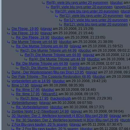
Re(8): viele blu rays unter 20 euronnen
(
ducduc
am 0
Re(9): viele blu rays unter 20 euronnen
(
angelo2
Re(10): viele blu rays unter 20 euronnen
(
ducd
Re(11): viele blu rays unter 20 euronnen
(
an
Re(12): viele blu rays unter 20 euronnen
Re(12): viele blu rays unter 20 euronnen
Die Fliege, 19,90
(
playaz
am 25.10.2008, 21:15:29)
Die Fliege, 19,90
(
playaz
am 25.10.2008, 21:15:44)
Re: Die Fliege, 19,90
(
ducduc
am 25.10.2008, 21:23:05)
Die Mumie Trilogie um 44,99
(
ducduc
am 25.10.2008, 21:38:09)
Re: Die Mumie Trilogie um 44,99
(
playaz
am 25.10.2008, 21:59:52)
Re(2): Die Mumie Trilogie um 44,99
(
ducduc
am 26.10.2008, 09:02:2
Re(3): Die Mumie Trilogie um 44,99
(
playaz
am 26.10.2008, 12:12
Re(4): Die Mumie Trilogie um 44,99
(
ducduc
am 26.10.2008, 14
Re: Die Mumie Trilogie um 44,99
(
cermi
am 26.10.2008, 11:07:12)
Re(2): Die Mumie Trilogie um 44,99
(
ducduc
am 27.10.2008, 08:34:5
Dune - Der Wüstenplanet (Blu-ray Disc) 13,95
(
playaz
am 27.10.2008, 09:
Der Pate Trilogie - The Coppola Restoration 48,95
(
ducduc
am 29.10.2008,
vorbestellen um je 14,99
(
ducduc
am 29.10.2008, 19:42:19)
filme 17,95
(
playaz
am 30.10.2008, 08:35:30)
Re: filme 17,95
(
ducduc
am 30.10.2008, 09:16:46)
Re: filme 17,95
(
Wizard51
am 30.10.2008, 09:19:37)
Re(2): filme 17,95
(
hackenbush
am 03.11.2008, 23:29:36)
Vorbestellungen
(
playaz
am 30.10.2008, 09:07:50)
Re: Vorbestellungen
(
ducduc
am 30.10.2008, 09:17:37)
Zombie Night 1+2 (Steelbook) 14,99
(
playaz
am 31.10.2008, 08:59:04)
30 Stunden: Der 2. Weltkrieg komplett (4 BDs) [Blu-ray] 29,99
(
playaz
am 03
Re: 30 Stunden: Der 2. Weltkrieg komplett (4 BDs) [Blu-ray] 29,99
(
ducd
2 Fox Blu-rays kaufen, 20 % sparen
(
playaz
am 05.11.2008, 07:30:47)
Re: 2 Fox Blu-rays kaufen, 20 % sparen
(
ducduc
am 05.11.2008, 07:44: