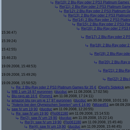
Re(10): 2 Blu-Ray oder 2 PS3 Platinum Games 
Re(11): 2 Blu-Ray oder 2 PS3 Platinum Game
Re(12): 2 Blu-Ray oder 2 PS3 Platinum G
Re(13): 2 Blu-Ray oder 2 PS3 Platinum
Re(14): 2 Blu-Ray oder 2 PS3 Plati
Re(15): 2 Blu-Ray oder 2 PS3 Pl
Re(16): 2 Blu-Ray oder 2 PS3 
15:36:47)
Re(17): 2 Blu-Ray oder 2 P
15:39:24)
Re(18): 2 Blu-Ray oder 2
15:42:55)
Re(19): 2 Blu-Ray ode
15:46:23)
Re(20): 2 Blu-Ray 
19.09.2008, 15:48:53)
Re(21): 2 Blu-Ra
19.09.2008, 15:49:26)
Re(22): 2 Blu
19.09.2008, 15:50:52)
Re: 2 Blu-Ray oder 2 PS3 Platinum Games für 35 €
(
Devil's Sidekick
am 
MIB 1 um 18,97 euronnen
(
ducduc
am 11.08.2008, 17:02:56)
Blu-rays ab 16 €
(
Pomm1
am 11.08.2008, 17:24:11)
amazon blu ray um je 17,97 euronnen
(
ducduc
am 30.08.2008, 10:01:16)
"Asterix bei den Olympischen Spielen" um € 14,90
(
Wizard51
am 08.09.200
saw IV um 19,90
(
ducduc
am 11.09.2008, 12:20:55)
Re: saw IV um 19,90
(
Flo061180
am 11.09.2008, 15:14:53)
Re(2): saw IV um 19,90
(
ducduc
am 11.09.2008, 15:22:14)
Re(3): saw IV um 19,90
(
Flo061180
am 11.09.2008, 15:45:46)
Re(4): saw IV um 19,90
(
ducduc
am 11.09.2008, 15:46:45)