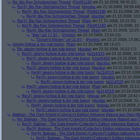
Re: Blu Ray Schnäppchen Thread
(
Flo061180
am 21.10.2008, 09:35:22)
Re(2): Blu Ray Schnäppchen Thread
(
ducduc
am 21.10.2008, 09:58:44
Re(3): Blu Ray Schnäppchen Thread
(
Flo061180
am 21.10.2008, 09:
Re(4): Blu Ray Schnäppchen Thread
(
ducduc
am 21.10.2008, 10:
Re(2): Blu Ray Schnäppchen Thread
(
Rain
am 21.10.2008, 10:23:35)
Re(3): Blu Ray Schnäppchen Thread
(
Flo061180
am 21.10.2008, 10:
Re(4): Blu Ray Schnäppchen Thread
(
Rain
am 21.10.2008, 10:25:
"War" um 17,97,-
(
Pomm1
am 22.10.2008, 13:34:22)
"Ocean's Eleven" um 11,97,-
(
Pomm1
am 22.10.2008, 13:36:
sleepy hollow & der rote baron
(
Rain
am 23.10.2008, 08:13:37)
Re: sleepy hollow & der rote baron
(
ducduc
am 23.10.2008, 10:22:17)
Re(2): sleepy hollow & der rote baron
(
w114/115
am 23.10.2008, 10:
Re(3): sleepy hollow & der rote baron
(
User6465
am 23.10.2008, 1
Re(4): sleepy hollow & der rote baron
(
ducduc
am 23.10.2008, 
Re(3): sleepy hollow & der rote baron
(
ducduc
am 23.10.2008, 10:
Re(4): sleepy hollow & der rote baron
(
w114/115
am 23.10.2008
Re(5): sleepy hollow & der rote baron
(
ducduc
am 23.10.2008
Re(6): sleepy hollow & der rote baron
(
w114/115
am 23.10
Re(3): sleepy hollow & der rote baron
(
Rain
am 23.10.2008, 11:12
Re(4): sleepy hollow & der rote baron
(
w114/115
am 23.10.2008,
Re(2): sleepy hollow & der rote baron
(
playaz
am 23.10.2008, 22:42:
Re(3): sleepy hollow & der rote baron
(
ducduc
am 23.10.2008, 22:
Re(4): sleepy hollow & der rote baron
(
playaz
am 23.10.2008, 2
Re(5): sleepy hollow & der rote baron
(
ducduc
am 23.10.2008
Batman - The Dark Knight (Collector's Edition inklusive Batpod aus Glas) [B
Re: Batman - The Dark Knight (Collector's Edition inklusive Batpod aus G
Re(2): Batman - The Dark Knight (Collector's Edition inklusive Batpod 
Re(3): Batman - The Dark Knight (Collector's Edition inklusive Batp
Re(4): Batman - The Dark Knight (Collector's Edition inklusive B
Re(5): Batman - The Dark Knight (Collector's Edition inklusive