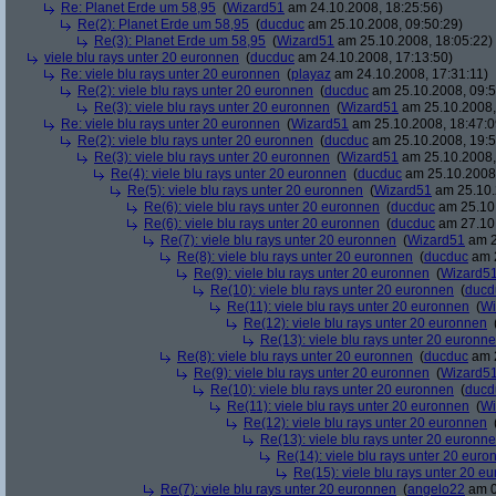
Re: Planet Erde um 58,95
(
Wizard51
am 24.10.2008, 18:25:56)
Re(2): Planet Erde um 58,95
(
ducduc
am 25.10.2008, 09:50:29)
Re(3): Planet Erde um 58,95
(
Wizard51
am 25.10.2008, 18:05:22)
viele blu rays unter 20 euronnen
(
ducduc
am 24.10.2008, 17:13:50)
Re: viele blu rays unter 20 euronnen
(
playaz
am 24.10.2008, 17:31:11)
Re(2): viele blu rays unter 20 euronnen
(
ducduc
am 25.10.2008, 09:5
Re(3): viele blu rays unter 20 euronnen
(
Wizard51
am 25.10.2008,
Re: viele blu rays unter 20 euronnen
(
Wizard51
am 25.10.2008, 18:47:0
Re(2): viele blu rays unter 20 euronnen
(
ducduc
am 25.10.2008, 19:5
Re(3): viele blu rays unter 20 euronnen
(
Wizard51
am 25.10.2008,
Re(4): viele blu rays unter 20 euronnen
(
ducduc
am 25.10.2008,
Re(5): viele blu rays unter 20 euronnen
(
Wizard51
am 25.10.
Re(6): viele blu rays unter 20 euronnen
(
ducduc
am 25.10.
Re(6): viele blu rays unter 20 euronnen
(
ducduc
am 27.10.
Re(7): viele blu rays unter 20 euronnen
(
Wizard51
am 2
Re(8): viele blu rays unter 20 euronnen
(
ducduc
am 2
Re(9): viele blu rays unter 20 euronnen
(
Wizard5
Re(10): viele blu rays unter 20 euronnen
(
ducd
Re(11): viele blu rays unter 20 euronnen
(
Wi
Re(12): viele blu rays unter 20 euronnen
Re(13): viele blu rays unter 20 euronn
Re(8): viele blu rays unter 20 euronnen
(
ducduc
am 2
Re(9): viele blu rays unter 20 euronnen
(
Wizard5
Re(10): viele blu rays unter 20 euronnen
(
ducd
Re(11): viele blu rays unter 20 euronnen
(
Wi
Re(12): viele blu rays unter 20 euronnen
Re(13): viele blu rays unter 20 euronn
Re(14): viele blu rays unter 20 euro
Re(15): viele blu rays unter 20 e
Re(7): viele blu rays unter 20 euronnen
(
angelo22
am 0