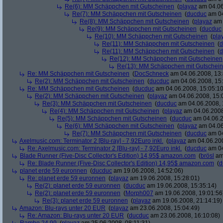
Re(6): MM Schäppchen mit Gutscheinen
(
playaz
am 04.06
Re(7): MM Schäppchen mit Gutscheinen
(
ducduc
am 04
Re(8): MM Schäppchen mit Gutscheinen
(
playaz
am 
Re(9): MM Schäppchen mit Gutscheinen
(
ducduc
Re(10): MM Schäppchen mit Gutscheinen
(
pla
Re(11): MM Schäppchen mit Gutscheinen
(
d
Re(11): MM Schäppchen mit Gutscheinen
(
d
Re(12): MM Schäppchen mit Gutscheinen
Re(13): MM Schäppchen mit Gutschei
Re: MM Schäppchen mit Gutscheinen
(
DocSchneck
am 04.06.2008, 13:
Re(2): MM Schäppchen mit Gutscheinen
(
ducduc
am 04.06.2008, 15:
Re: MM Schäppchen mit Gutscheinen
(
ducduc
am 04.06.2008, 15:05:10
Re(2): MM Schäppchen mit Gutscheinen
(
playaz
am 04.06.2008, 15:
Re(3): MM Schäppchen mit Gutscheinen
(
ducduc
am 04.06.2008, 
Re(4): MM Schäppchen mit Gutscheinen
(
playaz
am 04.06.2008
Re(5): MM Schäppchen mit Gutscheinen
(
ducduc
am 04.06.2
Re(6): MM Schäppchen mit Gutscheinen
(
playaz
am 04.06
Re(7): MM Schäppchen mit Gutscheinen
(
ducduc
am 04
Axelmusic.com: Terminator 2 [Blu-ray] - 7,92Euro inkl.
(
playaz
am 04.06.200
Re: Axelmusic.com: Terminator 2 [Blu-ray] - 7,92Euro inkl.
(
ducduc
am 04
Blade Runner (Five-Disc Collector's Edition) 14,95$ amazon.com
(
brösl
am 
Re: Blade Runner (Five-Disc Collector's Edition) 14,95$ amazon.com
(
d
planet erde 59 euronnen
(
ducduc
am 19.06.2008, 14:52:06)
Re: planet erde 59 euronnen
(
playaz
am 19.06.2008, 15:28:01)
Re(2): planet erde 59 euronnen
(
ducduc
am 19.06.2008, 15:35:14)
Re(2): planet erde 59 euronnen
(
Morph007
am 19.06.2008, 19:01:56
Re(3): planet erde 59 euronnen
(
playaz
am 19.06.2008, 21:14:19)
Amazon: Blu-rays unter 20 EUR
(
playaz
am 23.06.2008, 15:04:49)
Re: Amazon: Blu-rays unter 20 EUR
(
ducduc
am 23.06.2008, 16:10:08)