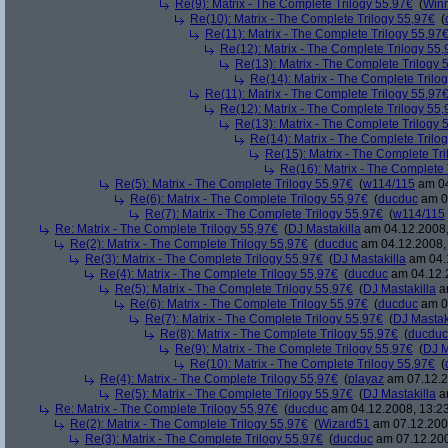
Re(9): Matrix - The Complete Trilogy 55,97€
(
Win
Re(10): Matrix - The Complete Trilogy 55,97€
(
Re(11): Matrix - The Complete Trilogy 55,97
Re(12): Matrix - The Complete Trilogy 55
Re(13): Matrix - The Complete Trilogy 
Re(14): Matrix - The Complete Trilo
Re(11): Matrix - The Complete Trilogy 55,97
Re(12): Matrix - The Complete Trilogy 55
Re(13): Matrix - The Complete Trilogy 
Re(14): Matrix - The Complete Trilo
Re(15): Matrix - The Complete Tr
Re(16): Matrix - The Complete 
Re(5): Matrix - The Complete Trilogy 55,97€
(
w114/115
am 04
Re(6): Matrix - The Complete Trilogy 55,97€
(
ducduc
am 04
Re(7): Matrix - The Complete Trilogy 55,97€
(
w114/115
Re: Matrix - The Complete Trilogy 55,97€
(
DJ Mastakilla
am 04.12.2008,
Re(2): Matrix - The Complete Trilogy 55,97€
(
ducduc
am 04.12.2008, 
Re(3): Matrix - The Complete Trilogy 55,97€
(
DJ Mastakilla
am 04.1
Re(4): Matrix - The Complete Trilogy 55,97€
(
ducduc
am 04.12.2
Re(5): Matrix - The Complete Trilogy 55,97€
(
DJ Mastakilla
am
Re(6): Matrix - The Complete Trilogy 55,97€
(
ducduc
am 04
Re(7): Matrix - The Complete Trilogy 55,97€
(
DJ Mastak
Re(8): Matrix - The Complete Trilogy 55,97€
(
ducduc
Re(9): Matrix - The Complete Trilogy 55,97€
(
DJ M
Re(10): Matrix - The Complete Trilogy 55,97€
(
Re(4): Matrix - The Complete Trilogy 55,97€
(
playaz
am 07.12.2
Re(5): Matrix - The Complete Trilogy 55,97€
(
DJ Mastakilla
am
Re: Matrix - The Complete Trilogy 55,97€
(
ducduc
am 04.12.2008, 13:23
Re(2): Matrix - The Complete Trilogy 55,97€
(
Wizard51
am 07.12.2008
Re(3): Matrix - The Complete Trilogy 55,97€
(
ducduc
am 07.12.200