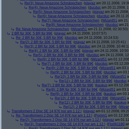
Re(3): Neue Amazone Schnäppchen
(
playaz
am 20.11.2008, 19:3
Re(4): Neue Amazone Schnäppchen
(
ducduc
am 20.11.2008, 1
Re(5): Neue Amazone Schnäppchen
(
playaz
am 20.11.2008,
Re(6): Neue Amazone Schnäppchen
(
ducduc
am 20.11.20
Re(7): Neue Amazone Schnäppchen
(
Wizard51
am 21.
Re(8): Neue Amazone Schnäppchen
(
ducduc
am 21.
Re: Neue Amazone Schnäppchen
(
Wizard51
am 21.11.2008, 02:30:50)
2 BR für 30€, 5 BR für 99€
(
playaz
am 24.11.2008, 10:07:57)
Re: 2 BR für 30€, 5 BR für 99€
(
ducduc
am 24.11.2008, 10:24:53)
Re(2): 2 BR für 30€, 5 BR für 99€
(
playaz
am 24.11.2008, 10:25:41)
Re(3): 2 BR für 30€, 5 BR für 99€
(
ducduc
am 24.11.2008, 10:46:1
Re(4): 2 BR für 30€, 5 BR für 99€
(
playaz
am 24.11.2008, 10:50
Re(5): 2 BR für 30€, 5 BR für 99€
(
ducduc
am 24.11.2008, 12
Re(6): 2 BR für 30€, 5 BR für 99€
(
Wizard51
am 01.12.200
Re(7): 2 BR für 30€, 5 BR für 99€
(
ducduc
am 03.12.200
Re(8): 2 BR für 30€, 5 BR für 99€
(
Wizard51
am 03.1
Re(9): 2 BR für 30€, 5 BR für 99€
(
ducduc
am 03.1
Re(10): 2 BR für 30€, 5 BR für 99€
(
Wizard51
a
Re(11): 2 BR für 30€, 5 BR für 99€
(
ducduc
a
Re(7): 2 BR für 30€, 5 BR für 99€
(
kaukus
am 03.12.200
Re(8): 2 BR für 30€, 5 BR für 99€
(
Wizard51
am 03.1
Re(9): 2 BR für 30€, 5 BR für 99€
(
kaukus
am 03.1
Re(10): 2 BR für 30€, 5 BR für 99€
(
Wizard51
a
Re(11): 2 BR für 30€, 5 BR für 99€
(
kaukus
a
Re(12): 2 BR für 30€, 5 BR für 99€
(
Wiza
Transformers 2 Disc SE 14,97€ nur am 1.12.!
(
playaz
am 01.12.2008, 09:2
Re: Transformers 2 Disc SE 14,97€ nur am 1.12.!
(
Pomm1
am 01.12.200
Re(2): Transformers 2 Disc SE 14,97€ nur am 1.12.!
(
playaz
am 01.12
Re(3): Transformers 2 Disc SE 14,97€ nur am 1.12.!
(
Flo061180
am
Re(4): Transformers 2 Disc SE 14,97€ nur am 1.12.!
(
playaz
am 