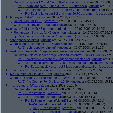
Re: stirb langsam 1,2 und 4 um 56,70 euronnen
(
brösl
am 19.07.2008, 1
Re(2): stirb langsam 1,2 und 4 um 56,70 euronnen
(
ducduc
am 19.07.
Re(3): stirb langsam 1,2 und 4 um 56,70 euronnen
(
brösl
am 19.07
Re(4): stirb langsam 1,2 und 4 um 56,70 euronnen
(
ducduc
am 1
blu ray um 19,90
(
ducduc
am 20.07.2008, 21:05:17)
Re: blu ray um 19,90
(
Wizard51
am 05.08.2008, 23:45:42)
Re(2): blu ray um 19,90
(
ducduc
am 06.08.2008, 07:42:51)
amazon 3 blu ray für 45 euronnen
(
ducduc
am 23.07.2008, 20:44:09)
Re: amazon 3 blu ray für 45 euronnen
(
playaz
am 24.07.2008, 07:26:28
Re(2): amazon 3 blu ray für 45 euronnen
(
ducduc
am 24.07.2008, 11:
schnäppcheneinkauf
(
ducduc
am 24.07.2008, 12:41:52)
Re: schnäppcheneinkauf
(
Devil's Sidekick
am 31.07.2008, 14:26:19)
Re(2): schnäppcheneinkauf
(
ducduc
am 31.07.2008, 14:31:56)
axelmusic versendet 7 tage versandkostenfrei
(
ducduc
am 28.07.2008, 12:
Re: axelmusic versendet 7 tage versandkostenfrei
(
Devil's Sidekick
am 3
Re(2): axelmusic versendet 7 tage versandkostenfrei
(
ducduc
am 31.0
Re(3): axelmusic versendet 7 tage versandkostenfrei
(
Devil's Side
Re(4): axelmusic versendet 7 tage versandkostenfrei
(
ducduc
am
Total Recall für 14,77 euronnen
(
ducduc
am 31.07.2008, 12:25:55)
No Country For Old Man 19,99
(
ducduc
am 01.08.2008, 17:27:51)
Re: No Country For Old Man 19,99
(
Wizard51
am 02.08.2008, 11:15:06)
Re(2): No Country For Old Man 19,99
(
ducduc
am 03.08.2008, 15:38
Transformers
(
Wizard51
am 02.08.2008, 11:16:54)
Re: Transformers
(
ducduc
am 03.08.2008, 15:39:21)
Re(2): Transformers
(
Wizard51
am 03.08.2008, 15:39:56)
Re(3): Transformers
(
ducduc
am 03.08.2008, 15:41:33)
Re(4): Transformers
(
Wizard51
am 03.08.2008, 15:45:11)
Re(5): Transformers
(
ducduc
am 03.08.2008, 15:48:06)
Re(6): Transformers
(
Wizard51
am 03.08.2008, 15:50:31)
Re(7): Transformers
(
ducduc
am 03.08.2008, 15:52:44)