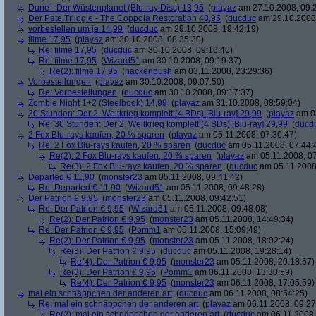
Dune - Der Wüstenplanet (Blu-ray Disc) 13,95
(
playaz
am 27.10.2008, 09:
Der Pate Trilogie - The Coppola Restoration 48,95
(
ducduc
am 29.10.2008,
vorbestellen um je 14,99
(
ducduc
am 29.10.2008, 19:42:19)
filme 17,95
(
playaz
am 30.10.2008, 08:35:30)
Re: filme 17,95
(
ducduc
am 30.10.2008, 09:16:46)
Re: filme 17,95
(
Wizard51
am 30.10.2008, 09:19:37)
Re(2): filme 17,95
(
hackenbush
am 03.11.2008, 23:29:36)
Vorbestellungen
(
playaz
am 30.10.2008, 09:07:50)
Re: Vorbestellungen
(
ducduc
am 30.10.2008, 09:17:37)
Zombie Night 1+2 (Steelbook) 14,99
(
playaz
am 31.10.2008, 08:59:04)
30 Stunden: Der 2. Weltkrieg komplett (4 BDs) [Blu-ray] 29,99
(
playaz
am 03
Re: 30 Stunden: Der 2. Weltkrieg komplett (4 BDs) [Blu-ray] 29,99
(
ducd
2 Fox Blu-rays kaufen, 20 % sparen
(
playaz
am 05.11.2008, 07:30:47)
Re: 2 Fox Blu-rays kaufen, 20 % sparen
(
ducduc
am 05.11.2008, 07:44:
Re(2): 2 Fox Blu-rays kaufen, 20 % sparen
(
playaz
am 05.11.2008, 07
Re(3): 2 Fox Blu-rays kaufen, 20 % sparen
(
ducduc
am 05.11.2008,
Departed € 11,90
(
monster23
am 05.11.2008, 09:41:42)
Re: Departed € 11,90
(
Wizard51
am 05.11.2008, 09:48:28)
Der Patrion € 9,95
(
monster23
am 05.11.2008, 09:42:51)
Re: Der Patrion € 9,95
(
Wizard51
am 05.11.2008, 09:48:08)
Re(2): Der Patrion € 9,95
(
monster23
am 05.11.2008, 14:49:34)
Re: Der Patrion € 9,95
(
Pomm1
am 05.11.2008, 15:09:49)
Re(2): Der Patrion € 9,95
(
monster23
am 05.11.2008, 18:02:24)
Re(3): Der Patrion € 9,95
(
ducduc
am 05.11.2008, 19:28:14)
Re(4): Der Patrion € 9,95
(
monster23
am 05.11.2008, 20:18:57)
Re(3): Der Patrion € 9,95
(
Pomm1
am 06.11.2008, 13:30:59)
Re(4): Der Patrion € 9,95
(
monster23
am 06.11.2008, 17:05:59)
mal ein schnäppchen der anderen art
(
ducduc
am 06.11.2008, 08:54:25)
Re: mal ein schnäppchen der anderen art
(
playaz
am 06.11.2008, 09:27
Re(2): mal ein schnäppchen der anderen art
(
ducduc
am 06.11.2008,