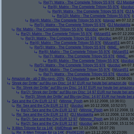
Re(7): Matrix - The Complete Trilogy 55,97€
(
DJ Mastak
Re(8): Matrix - The Complete Trilogy 55,97€
(
ducduc
Re(9): Matrix - The Complete Trilogy 55,97€
(
DJ M
Re(10): Matrix - The Complete Trilogy 55,97€
(
Re(4): Matrix - The Complete Trilogy 55,97€
(
playaz
am 07.12.2
Re(5): Matrix - The Complete Trilogy 55,97€
(
DJ Mastakilla
am
Re: Matrix - The Complete Trilogy 55,97€
(
ducduc
am 04.12.2008, 13:23
Re(2): Matrix - The Complete Trilogy 55,97€
(
Wizard51
am 07.12.2008
Re(3): Matrix - The Complete Trilogy 55,97€
(
ducduc
am 07.12.200
Re(4): Matrix - The Complete Trilogy 55,97€
(
Wizard51
am 07.12
Re(5): Matrix - The Complete Trilogy 55,97€
(
MikE_
am 07.12
Re(6): Matrix - The Complete Trilogy 55,97€
(
Wizard51
am 
Re(7): Matrix - The Complete Trilogy 55,97€
(
MikE_
am 
Re(8): Matrix - The Complete Trilogy 55,97€
(
ducduc
Re(5): Matrix - The Complete Trilogy 55,97€
(
ducduc
am 07.1
Re(6): Matrix - The Complete Trilogy 55,97€
(
Wizard51
am 
Re(7): Matrix - The Complete Trilogy 55,97€
(
ducduc
am
Amazon.de - ab 2 Blu-rays -20%
(
DJ Mastakilla
am 04.12.2008, 12:08:09)
Shrek der Dritte” auf Blu-ray Disc: 14,97 EUR nur heute bei amazon.de
(
pl
Re: Shrek der Dritte” auf Blu-ray Disc: 14,97 EUR nur heute bei amazon
Re(2): Shrek der Dritte” auf Blu-ray Disc: 14,97 EUR nur heute bei a
Re(3): Shrek der Dritte” auf Blu-ray Disc: 14,97 EUR nur heute be
Sex and the City EUR 12,97
(
Winnie_Pooh
am 10.12.2008, 10:36:01)
Re: Sex and the City EUR 12,97
(
ducduc
am 10.12.2008, 10:52:07)
Re(2): Sex and the City EUR 12,97
(
Winnie_Pooh
am 10.12.2008, 11
Re: Sex and the City EUR 12,97
(
DJ Mastakilla
am 10.12.2008, 12:10:5
Re(2): Sex and the City EUR 12,97
(
Winnie_Pooh
am 10.12.2008, 12
Re(2): Sex and the City EUR 12,97
(
ducduc
am 10.12.2008, 15:11:56
X-Men Trilogie für ca 14€
(
AMDfreak
am 12.12.2008, 16:07:29)
Re: X-Men Trilogie für ca 14€
(
Flo061180
am 13.12.2008, 00:23:09)