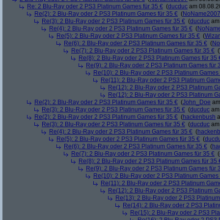
Re: 2 Blu-Ray oder 2 PS3 Platinum Games für 35 €
(
ducduc
am 08.08.20
Re(2): 2 Blu-Ray oder 2 PS3 Platinum Games für 35 €
(
NoName200
Re(3): 2 Blu-Ray oder 2 PS3 Platinum Games für 35 €
(
ducduc
am 
Re(4): 2 Blu-Ray oder 2 PS3 Platinum Games für 35 €
(
NoNam
Re(5): 2 Blu-Ray oder 2 PS3 Platinum Games für 35 €
(
Wiza
Re(6): 2 Blu-Ray oder 2 PS3 Platinum Games für 35 €
(
No
Re(7): 2 Blu-Ray oder 2 PS3 Platinum Games für 35 €
(
Re(8): 2 Blu-Ray oder 2 PS3 Platinum Games für 35 
Re(9): 2 Blu-Ray oder 2 PS3 Platinum Games für 
Re(10): 2 Blu-Ray oder 2 PS3 Platinum Games 
Re(11): 2 Blu-Ray oder 2 PS3 Platinum Game
Re(12): 2 Blu-Ray oder 2 PS3 Platinum G
Re(12): 2 Blu-Ray oder 2 PS3 Platinum G
Re(2): 2 Blu-Ray oder 2 PS3 Platinum Games für 35 €
(
John_Doe
am 
Re(3): 2 Blu-Ray oder 2 PS3 Platinum Games für 35 €
(
ducduc
am 
Re(2): 2 Blu-Ray oder 2 PS3 Platinum Games für 35 €
(
hackenbush
a
Re(3): 2 Blu-Ray oder 2 PS3 Platinum Games für 35 €
(
ducduc
am 
Re(4): 2 Blu-Ray oder 2 PS3 Platinum Games für 35 €
(
hacken
Re(5): 2 Blu-Ray oder 2 PS3 Platinum Games für 35 €
(
ducd
Re(6): 2 Blu-Ray oder 2 PS3 Platinum Games für 35 €
(
ha
Re(7): 2 Blu-Ray oder 2 PS3 Platinum Games für 35 €
(
Re(8): 2 Blu-Ray oder 2 PS3 Platinum Games für 35 
Re(9): 2 Blu-Ray oder 2 PS3 Platinum Games für 
Re(10): 2 Blu-Ray oder 2 PS3 Platinum Games 
Re(11): 2 Blu-Ray oder 2 PS3 Platinum Game
Re(12): 2 Blu-Ray oder 2 PS3 Platinum G
Re(13): 2 Blu-Ray oder 2 PS3 Platinum
Re(14): 2 Blu-Ray oder 2 PS3 Plati
Re(15): 2 Blu-Ray oder 2 PS3 Pl