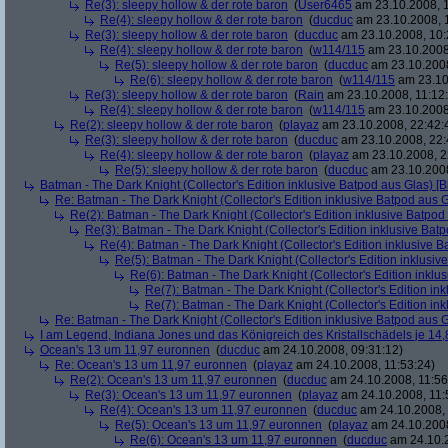
Re(3): sleepy hollow & der rote baron
(
User6465
am 23.10.2008, 1
Re(4): sleepy hollow & der rote baron
(
ducduc
am 23.10.2008, 
Re(3): sleepy hollow & der rote baron
(
ducduc
am 23.10.2008, 10:
Re(4): sleepy hollow & der rote baron
(
w114/115
am 23.10.2008
Re(5): sleepy hollow & der rote baron
(
ducduc
am 23.10.2008
Re(6): sleepy hollow & der rote baron
(
w114/115
am 23.10
Re(3): sleepy hollow & der rote baron
(
Rain
am 23.10.2008, 11:12
Re(4): sleepy hollow & der rote baron
(
w114/115
am 23.10.2008,
Re(2): sleepy hollow & der rote baron
(
playaz
am 23.10.2008, 22:42:
Re(3): sleepy hollow & der rote baron
(
ducduc
am 23.10.2008, 22:
Re(4): sleepy hollow & der rote baron
(
playaz
am 23.10.2008, 2
Re(5): sleepy hollow & der rote baron
(
ducduc
am 23.10.2008
Batman - The Dark Knight (Collector's Edition inklusive Batpod aus Glas) [B
Re: Batman - The Dark Knight (Collector's Edition inklusive Batpod aus G
Re(2): Batman - The Dark Knight (Collector's Edition inklusive Batpod 
Re(3): Batman - The Dark Knight (Collector's Edition inklusive Batp
Re(4): Batman - The Dark Knight (Collector's Edition inklusive B
Re(5): Batman - The Dark Knight (Collector's Edition inklusive
Re(6): Batman - The Dark Knight (Collector's Edition inklus
Re(7): Batman - The Dark Knight (Collector's Edition ink
Re(7): Batman - The Dark Knight (Collector's Edition ink
Re: Batman - The Dark Knight (Collector's Edition inklusive Batpod aus G
I am Legend, Indiana Jones und das Königreich des Kristallschädels je 14,
Ocean's 13 um 11,97 euronnen
(
ducduc
am 24.10.2008, 09:31:12)
Re: Ocean's 13 um 11,97 euronnen
(
playaz
am 24.10.2008, 11:53:24)
Re(2): Ocean's 13 um 11,97 euronnen
(
ducduc
am 24.10.2008, 11:56
Re(3): Ocean's 13 um 11,97 euronnen
(
playaz
am 24.10.2008, 11:
Re(4): Ocean's 13 um 11,97 euronnen
(
ducduc
am 24.10.2008, 
Re(5): Ocean's 13 um 11,97 euronnen
(
playaz
am 24.10.2008
Re(6): Ocean's 13 um 11,97 euronnen
(
ducduc
am 24.10.2