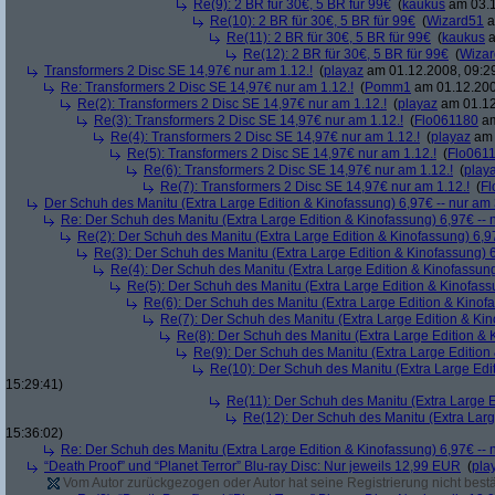
Re(9): 2 BR für 30€, 5 BR für 99€
(
kaukus
am 03.1
Re(10): 2 BR für 30€, 5 BR für 99€
(
Wizard51
a
Re(11): 2 BR für 30€, 5 BR für 99€
(
kaukus
a
Re(12): 2 BR für 30€, 5 BR für 99€
(
Wiza
Transformers 2 Disc SE 14,97€ nur am 1.12.!
(
playaz
am 01.12.2008, 09:2
Re: Transformers 2 Disc SE 14,97€ nur am 1.12.!
(
Pomm1
am 01.12.200
Re(2): Transformers 2 Disc SE 14,97€ nur am 1.12.!
(
playaz
am 01.12
Re(3): Transformers 2 Disc SE 14,97€ nur am 1.12.!
(
Flo061180
am
Re(4): Transformers 2 Disc SE 14,97€ nur am 1.12.!
(
playaz
am 
Re(5): Transformers 2 Disc SE 14,97€ nur am 1.12.!
(
Flo061
Re(6): Transformers 2 Disc SE 14,97€ nur am 1.12.!
(
play
Re(7): Transformers 2 Disc SE 14,97€ nur am 1.12.!
(
Fl
Der Schuh des Manitu (Extra Large Edition & Kinofassung) 6,97€ -- nur am
Re: Der Schuh des Manitu (Extra Large Edition & Kinofassung) 6,97€ -- 
Re(2): Der Schuh des Manitu (Extra Large Edition & Kinofassung) 6,9
Re(3): Der Schuh des Manitu (Extra Large Edition & Kinofassung) 6
Re(4): Der Schuh des Manitu (Extra Large Edition & Kinofassung
Re(5): Der Schuh des Manitu (Extra Large Edition & Kinofass
Re(6): Der Schuh des Manitu (Extra Large Edition & Kinofa
Re(7): Der Schuh des Manitu (Extra Large Edition & Kin
Re(8): Der Schuh des Manitu (Extra Large Edition & 
Re(9): Der Schuh des Manitu (Extra Large Edition 
Re(10): Der Schuh des Manitu (Extra Large Edit
15:29:41)
Re(11): Der Schuh des Manitu (Extra Large E
Re(12): Der Schuh des Manitu (Extra Larg
15:36:02)
Re: Der Schuh des Manitu (Extra Large Edition & Kinofassung) 6,97€ -- 
“Death Proof” und “Planet Terror” Blu-ray Disc: Nur jeweils 12,99 EUR
(
pla
Vom Autor zurückgezogen oder Autor hat seine Registrierung nicht bestä