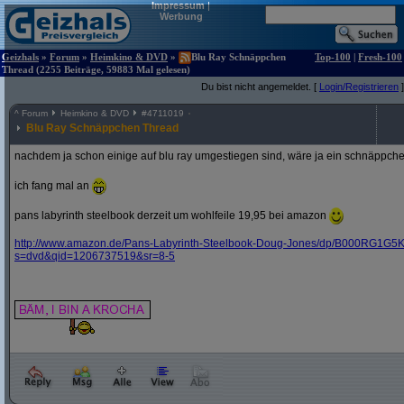
Impressum
|
Werbung
Geizhals
»
Forum
»
Heimkino & DVD
»
Blu Ray Schnäppchen
Top-100
|
Fresh-100
Thread (2255 Beiträge, 59883 Mal gelesen)
Du bist nicht angemeldet. [
Login/Registrieren
]
^
Forum
Heimkino & DVD
#
4711019
Blu Ray Schnäppchen Thread
nachdem ja schon einige auf blu ray umgestiegen sind, wäre ja ein schnäppche
ich fang mal an
pans labyrinth steelbook derzeit um wohlfeile 19,95 bei amazon
http:/
/
www.amazon.de/
Pans-Labyrinth-Steelbook-Doug-Jones/
dp/
B000RG1G5K
s=dvd&
qid=1206737519&
sr=8-5