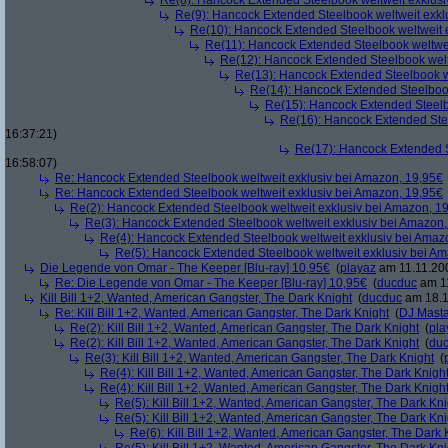
Re(8): Hancock Extended Steelbook weltweit exklusi
Re(9): Hancock Extended Steelbook weltweit exkl
Re(10): Hancock Extended Steelbook weltweit 
Re(11): Hancock Extended Steelbook weltwei
Re(12): Hancock Extended Steelbook welt
Re(13): Hancock Extended Steelbook w
Re(14): Hancock Extended Steelbook
Re(15): Hancock Extended Steelb
Re(16): Hancock Extended Stee
16:37:21)
Re(17): Hancock Extended S
16:58:07)
Re: Hancock Extended Steelbook weltweit exklusiv bei Amazon, 19,95€
Re: Hancock Extended Steelbook weltweit exklusiv bei Amazon, 19,95€
Re(2): Hancock Extended Steelbook weltweit exklusiv bei Amazon, 1
Re(3): Hancock Extended Steelbook weltweit exklusiv bei Amazon,
Re(4): Hancock Extended Steelbook weltweit exklusiv bei Amaz
Re(5): Hancock Extended Steelbook weltweit exklusiv bei A
Die Legende von Omar - The Keeper [Blu-ray] 10,95€
(
playaz
am 11.11.200
Re: Die Legende von Omar - The Keeper [Blu-ray] 10,95€
(
ducduc
am 11
Kill Bill 1+2, Wanted, American Gangster, The Dark Knight
(
ducduc
am 18.1
Re: Kill Bill 1+2, Wanted, American Gangster, The Dark Knight
(
DJ Masta
Re(2): Kill Bill 1+2, Wanted, American Gangster, The Dark Knight
(
pla
Re(2): Kill Bill 1+2, Wanted, American Gangster, The Dark Knight
(
du
Re(3): Kill Bill 1+2, Wanted, American Gangster, The Dark Knight
(
Re(4): Kill Bill 1+2, Wanted, American Gangster, The Dark Knigh
Re(4): Kill Bill 1+2, Wanted, American Gangster, The Dark Knigh
Re(5): Kill Bill 1+2, Wanted, American Gangster, The Dark Kni
Re(5): Kill Bill 1+2, Wanted, American Gangster, The Dark Kni
Re(6): Kill Bill 1+2, Wanted, American Gangster, The Dark 