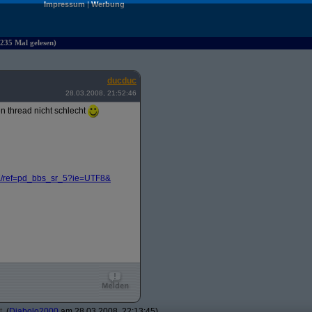
Impressum
|
Werbung
235 Mal gelesen)
ducduc
28.03.2008, 21:52:46
n thread nicht schlecht
/
ref=pd_bbs_sr_5?
ie=UTF8&
t
(
Diabolo2000
am 28.03.2008, 22:13:45)