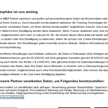
)
2:18:22)
24:48)
atsphäre ist uns wichtig
9)
ere
1017
-Partner speichern und greifen auf personenbezogene Daten wie Browserdaten oder 
)
f Ihrem Gerät zu. Durch Auswahl von Akzeptieren aktivieren Sie Tracking-Technologien für d
artner verarbeiten Daten, um Ihnen Dienste bereitzustellen“ aufgeführten Zwecke. Durch Aus
0:58:27)
 Widerruf Ihrer Einwilligung werden diese deaktiviert. Wenn Tracker deaktiviert sind, sind m
8:37:33)
 möglicherweise nicht mehr so relevant für Sie. Sie können dieses Menü jederzeit wieder auf
08, 10:17:40)
 zu ändern oder Ihre Einwilligung zu widerrufen, indem Sie auf den Link Cookie-Einstellunge
08, 10:18:27)
03.2008, 10:22:30)
eite klicken. Ihre Einstellungen gelten innerhalb unseres Website. Weitere Informationen fin
03.2008, 10:29:20)
nschutzerklärung.
am 29.03.2008, 10:30:58)
etroffenen Einstellungen auch Anbieter umfassen, die Daten in Drittstaaten ohne Vorliegen ei
am 29.03.2008, 10:32:27)
elcart
am 29.03.2008, 10:38:55)
itsbeschlusses gem Art 45 DSGVO und ohne geeignete Garantien gem Art 46 DSGVO übermi
, 16:15:41)
gung auch hierfür (Art 49 Abs 1 lit a DSGVO). Dies gilt insbesondere für Datenübermittlungen i
36:27)
esondere das Risiko, dass Ihre Daten durch Behörden zu Kontroll- und zu Überwachungsz
:28:57)
werden können, möglicherweise auch ohne Rechtsbehelfsmöglichkeiten. Dies können Sie abst
25:30)
eweiligen Anbieter in der Liste keine Einwilligung abgeben.
08, 13:46:23)
3:24)
nsere Partner verarbeiten Daten, um Folgendes bereitzustellen:
00)
1:12:43)
enschaften zur Identifikation aktiv abfragen. Verwendung genauer Standortdaten. Speichern 
1:50:02)
ionen auf einem Endgerät. Personalisierte Werbung und Inhalte, Messung von Werbeleistung 
von Inhalten, Zielgruppenforschung sowie Entwicklung und Verbesserung von Angeboten.
08, 12:47:46)
08, 13:16:39)
rtner (Lieferanten)
3.2008, 15:38:42)
03.2008, 15:40:53)