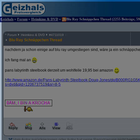
Geizhals
»
Forum
»
Heimkino & DVD
»
Blu Ray Schnäppchen Thread (2255 Beiträge, 59
^
Forum
Heimkino & DVD
#
4711019
Blu Ray Schnäppchen Thread
nachdem ja schon einige auf blu ray umgestiegen sind, wäre ja ein schnäppche
ich fang mal an
pans labyrinth steelbook derzeit um wohlfeile 19,95 bei amazon
http:/
/
www.amazon.de/
Pans-Labyrinth-Steelbook-Doug-Jones/
dp/
B000RG1G5K
s=dvd&
qid=1206737519&
sr=8-5
Vom Autor zurückgezogen oder Autor hat seine Registrierung nicht bestätig