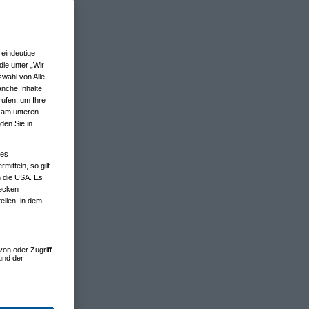
eindeutige
ie unter „Wir
wahl von Alle
anche Inhalte
rufen, um Ihre
n am unteren
den Sie in
nes
tteln, so gilt
n die USA. Es
wecken
ellen, in dem
von oder Zugriff
und der