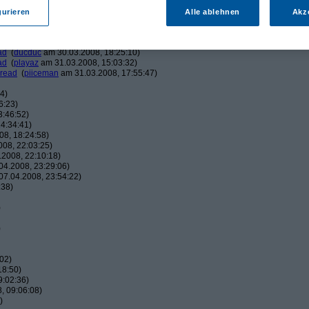
am 30.03.2008, 15:48:11)
am 30.03.2008, 16:00:59)
gurieren
Alle ablehnen
Akz
eman
am 30.03.2008, 16:04:17)
ucduc
am 30.03.2008, 16:10:25)
(
piiceman
am 30.03.2008, 17:29:21)
ad
(
ducduc
am 30.03.2008, 18:25:10)
ad
(
playaz
am 31.03.2008, 15:03:32)
hread
(
piiceman
am 31.03.2008, 17:55:47)
4)
6:23)
3:46:52)
4:34:41)
8, 18:24:58)
08, 22:03:25)
2008, 22:10:18)
4.2008, 23:29:06)
7.04.2008, 23:54:22)
:38)
)
)
02)
18:50)
9:02:36)
, 09:06:08)
)