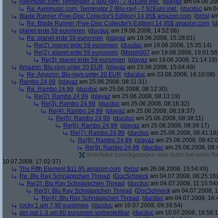
Axelmusic.com: Terminator 2 [Blu-ray] - 7,92Euro inkl.
(
playaz
am 04.06.200
Re: Axelmusic.com: Terminator 2 [Blu-ray] - 7,92Euro inkl.
(
ducduc
am 04
Blade Runner (Five-Disc Collector's Edition) 14,95$ amazon.com
(
brösl
am 
Re: Blade Runner (Five-Disc Collector's Edition) 14,95$ amazon.com
(
d
planet erde 59 euronnen
(
ducduc
am 19.06.2008, 14:52:06)
Re: planet erde 59 euronnen
(
playaz
am 19.06.2008, 15:28:01)
Re(2): planet erde 59 euronnen
(
ducduc
am 19.06.2008, 15:35:14)
Re(2): planet erde 59 euronnen
(
Morph007
am 19.06.2008, 19:01:56
Re(3): planet erde 59 euronnen
(
playaz
am 19.06.2008, 21:14:19)
Amazon: Blu-rays unter 20 EUR
(
playaz
am 23.06.2008, 15:04:49)
Re: Amazon: Blu-rays unter 20 EUR
(
ducduc
am 23.06.2008, 16:10:08)
Rambo 24,99
(
playaz
am 25.06.2008, 08:11:31)
Re: Rambo 24,99
(
ducduc
am 25.06.2008, 08:12:30)
Re(2): Rambo 24,99
(
playaz
am 25.06.2008, 08:13:19)
Re(3): Rambo 24,99
(
ducduc
am 25.06.2008, 08:16:32)
Re(4): Rambo 24,99
(
playaz
am 25.06.2008, 08:19:37)
Re(5): Rambo 24,99
(
ducduc
am 25.06.2008, 08:38:11)
Re(6): Rambo 24,99
(
playaz
am 25.06.2008, 08:39:17)
Re(7): Rambo 24,99
(
ducduc
am 25.06.2008, 08:41:18
Re(8): Rambo 24,99
(
playaz
am 25.06.2008, 08:42:
Re(9): Rambo 24,99
(
ducduc
am 25.06.2008, 08:
Vom Autor zurückgezogen oder Autor hat seine Regi
10.07.2008, 17:02:37)
The Fifth Element $11.95 amazon.com
(
brösl
am 26.06.2008, 15:54:45)
Re: Blu Ray Schnäppchen Thread
(
DocSchneck
am 04.07.2008, 08:25:16)
Re(2): Blu Ray Schnäppchen Thread
(
ducduc
am 04.07.2008, 11:15:54)
Re(3): Blu Ray Schnäppchen Thread
(
DocSchneck
am 04.07.2008, 1
Re(4): Blu Ray Schnäppchen Thread
(
ducduc
am 04.07.2008, 16:
rocky 1 um 7,90 euronnen
(
ducduc
am 10.07.2008, 09:39:54)
der pat 1-3 um 60 euronnen vorbestellbar
(
ducduc
am 10.07.2008, 16:58:1