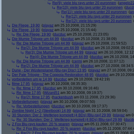
Re(9): viele blu rays unter 20 euronnen
(
angelo2
Re(10): viele blu rays unter 20 euronnen
(
ducd
Re(11): viele blu rays unter 20 euronnen
(
an
Re(12): viele blu rays unter 20 euronnen
Re(12): viele blu rays unter 20 euronnen
Die Fliege, 19,90
(
playaz
am 25.10.2008, 21:15:29)
Die Fliege, 19,90
(
playaz
am 25.10.2008, 21:15:44)
Re: Die Fliege, 19,90
(
ducduc
am 25.10.2008, 21:23:05)
Die Mumie Trilogie um 44,99
(
ducduc
am 25.10.2008, 21:38:09)
Re: Die Mumie Trilogie um 44,99
(
playaz
am 25.10.2008, 21:59:52)
Re(2): Die Mumie Trilogie um 44,99
(
ducduc
am 26.10.2008, 09:02:2
Re(3): Die Mumie Trilogie um 44,99
(
playaz
am 26.10.2008, 12:12
Re(4): Die Mumie Trilogie um 44,99
(
ducduc
am 26.10.2008, 14
Re: Die Mumie Trilogie um 44,99
(
cermi
am 26.10.2008, 11:07:12)
Re(2): Die Mumie Trilogie um 44,99
(
ducduc
am 27.10.2008, 08:34:5
Dune - Der Wüstenplanet (Blu-ray Disc) 13,95
(
playaz
am 27.10.2008, 09:
Der Pate Trilogie - The Coppola Restoration 48,95
(
ducduc
am 29.10.2008,
vorbestellen um je 14,99
(
ducduc
am 29.10.2008, 19:42:19)
filme 17,95
(
playaz
am 30.10.2008, 08:35:30)
Re: filme 17,95
(
ducduc
am 30.10.2008, 09:16:46)
Re: filme 17,95
(
Wizard51
am 30.10.2008, 09:19:37)
Re(2): filme 17,95
(
hackenbush
am 03.11.2008, 23:29:36)
Vorbestellungen
(
playaz
am 30.10.2008, 09:07:50)
Re: Vorbestellungen
(
ducduc
am 30.10.2008, 09:17:37)
Zombie Night 1+2 (Steelbook) 14,99
(
playaz
am 31.10.2008, 08:59:04)
30 Stunden: Der 2. Weltkrieg komplett (4 BDs) [Blu-ray] 29,99
(
playaz
am 03
Re: 30 Stunden: Der 2. Weltkrieg komplett (4 BDs) [Blu-ray] 29,99
(
ducd
2 Fox Blu-rays kaufen, 20 % sparen
(
playaz
am 05.11.2008, 07:30:47)
Re: 2 Fox Blu-rays kaufen, 20 % sparen
(
ducduc
am 05.11.2008, 07:44:
Re(2): 2 Fox Blu-rays kaufen, 20 % sparen
(
playaz
am 05.11.2008, 07