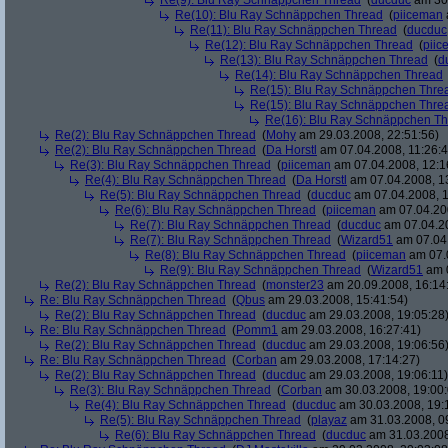
Re(9): Blu Ray Schnäppchen Thread
(
ducduc
am 30.
Re(10): Blu Ray Schnäppchen Thread
(
piiceman
Re(11): Blu Ray Schnäppchen Thread
(
ducduc
Re(12): Blu Ray Schnäppchen Thread
(
piic
Re(13): Blu Ray Schnäppchen Thread
(
d
Re(14): Blu Ray Schnäppchen Thread
Re(15): Blu Ray Schnäppchen Thre
Re(15): Blu Ray Schnäppchen Thre
Re(16): Blu Ray Schnäppchen T
Re(2): Blu Ray Schnäppchen Thread
(
Mohy
am 29.03.2008, 22:51:56)
Re(2): Blu Ray Schnäppchen Thread
(
Da Horstl
am 07.04.2008, 11:26:4
Re(3): Blu Ray Schnäppchen Thread
(
piiceman
am 07.04.2008, 12:1
Re(4): Blu Ray Schnäppchen Thread
(
Da Horstl
am 07.04.2008, 1
Re(5): Blu Ray Schnäppchen Thread
(
ducduc
am 07.04.2008, 1
Re(6): Blu Ray Schnäppchen Thread
(
piiceman
am 07.04.200
Re(7): Blu Ray Schnäppchen Thread
(
ducduc
am 07.04.20
Re(7): Blu Ray Schnäppchen Thread
(
Wizard51
am 07.04.
Re(8): Blu Ray Schnäppchen Thread
(
piiceman
am 07.0
Re(9): Blu Ray Schnäppchen Thread
(
Wizard51
am 0
Re(2): Blu Ray Schnäppchen Thread
(
monster23
am 20.09.2008, 16:14
Re: Blu Ray Schnäppchen Thread
(
Qbus
am 29.03.2008, 15:41:54)
Re(2): Blu Ray Schnäppchen Thread
(
ducduc
am 29.03.2008, 19:05:28
Re: Blu Ray Schnäppchen Thread
(
Pomm1
am 29.03.2008, 16:27:41)
Re(2): Blu Ray Schnäppchen Thread
(
ducduc
am 29.03.2008, 19:06:56
Re: Blu Ray Schnäppchen Thread
(
Corban
am 29.03.2008, 17:14:27)
Re(2): Blu Ray Schnäppchen Thread
(
ducduc
am 29.03.2008, 19:06:11)
Re(3): Blu Ray Schnäppchen Thread
(
Corban
am 30.03.2008, 19:00:
Re(4): Blu Ray Schnäppchen Thread
(
ducduc
am 30.03.2008, 19:
Re(5): Blu Ray Schnäppchen Thread
(
playaz
am 31.03.2008, 0
Re(6): Blu Ray Schnäppchen Thread
(
ducduc
am 31.03.2008