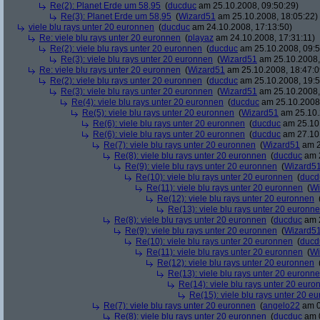
Re(2): Planet Erde um 58,95
(
ducduc
am 25.10.2008, 09:50:29)
Re(3): Planet Erde um 58,95
(
Wizard51
am 25.10.2008, 18:05:22)
viele blu rays unter 20 euronnen
(
ducduc
am 24.10.2008, 17:13:50)
Re: viele blu rays unter 20 euronnen
(
playaz
am 24.10.2008, 17:31:11)
Re(2): viele blu rays unter 20 euronnen
(
ducduc
am 25.10.2008, 09:5
Re(3): viele blu rays unter 20 euronnen
(
Wizard51
am 25.10.2008,
Re: viele blu rays unter 20 euronnen
(
Wizard51
am 25.10.2008, 18:47:0
Re(2): viele blu rays unter 20 euronnen
(
ducduc
am 25.10.2008, 19:5
Re(3): viele blu rays unter 20 euronnen
(
Wizard51
am 25.10.2008,
Re(4): viele blu rays unter 20 euronnen
(
ducduc
am 25.10.2008,
Re(5): viele blu rays unter 20 euronnen
(
Wizard51
am 25.10.
Re(6): viele blu rays unter 20 euronnen
(
ducduc
am 25.10.
Re(6): viele blu rays unter 20 euronnen
(
ducduc
am 27.10.
Re(7): viele blu rays unter 20 euronnen
(
Wizard51
am 2
Re(8): viele blu rays unter 20 euronnen
(
ducduc
am 2
Re(9): viele blu rays unter 20 euronnen
(
Wizard5
Re(10): viele blu rays unter 20 euronnen
(
ducd
Re(11): viele blu rays unter 20 euronnen
(
Wi
Re(12): viele blu rays unter 20 euronnen
Re(13): viele blu rays unter 20 euronn
Re(8): viele blu rays unter 20 euronnen
(
ducduc
am 2
Re(9): viele blu rays unter 20 euronnen
(
Wizard5
Re(10): viele blu rays unter 20 euronnen
(
ducd
Re(11): viele blu rays unter 20 euronnen
(
Wi
Re(12): viele blu rays unter 20 euronnen
Re(13): viele blu rays unter 20 euronn
Re(14): viele blu rays unter 20 euro
Re(15): viele blu rays unter 20 e
Re(7): viele blu rays unter 20 euronnen
(
angelo22
am 0
Re(8): viele blu rays unter 20 euronnen
(
ducduc
am 0