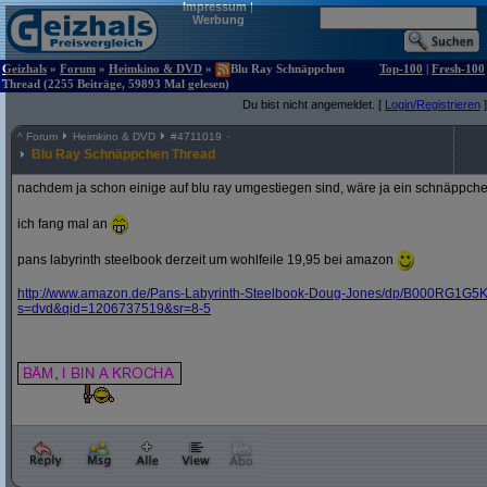
Impressum
|
Werbung
Geizhals
»
Forum
»
Heimkino & DVD
»
Blu Ray Schnäppchen
Top-100
|
Fresh-100
Thread (2255 Beiträge, 59893 Mal gelesen)
Du bist nicht angemeldet. [
Login/Registrieren
]
^
Forum
Heimkino & DVD
#
4711019
Blu Ray Schnäppchen Thread
nachdem ja schon einige auf blu ray umgestiegen sind, wäre ja ein schnäppche
ich fang mal an
pans labyrinth steelbook derzeit um wohlfeile 19,95 bei amazon
http:/
/
www.amazon.de/
Pans-Labyrinth-Steelbook-Doug-Jones/
dp/
B000RG1G5K
s=dvd&
qid=1206737519&
sr=8-5