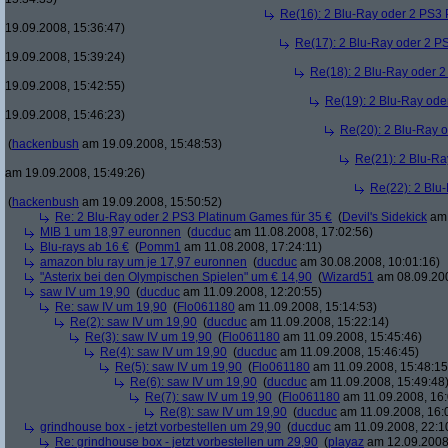
Re(16): 2 Blu-Ray oder 2 PS3 
19.09.2008, 15:36:47)
Re(17): 2 Blu-Ray oder 2 P
19.09.2008, 15:39:24)
Re(18): 2 Blu-Ray oder 2
19.09.2008, 15:42:55)
Re(19): 2 Blu-Ray ode
19.09.2008, 15:46:23)
Re(20): 2 Blu-Ray 
(
hackenbush
am 19.09.2008, 15:48:53)
Re(21): 2 Blu-Ra
am 19.09.2008, 15:49:26)
Re(22): 2 Blu
(
hackenbush
am 19.09.2008, 15:50:52)
Re: 2 Blu-Ray oder 2 PS3 Platinum Games für 35 €
(
Devil's Sidekick
am 
MIB 1 um 18,97 euronnen
(
ducduc
am 11.08.2008, 17:02:56)
Blu-rays ab 16 €
(
Pomm1
am 11.08.2008, 17:24:11)
amazon blu ray um je 17,97 euronnen
(
ducduc
am 30.08.2008, 10:01:16)
"Asterix bei den Olympischen Spielen" um € 14,90
(
Wizard51
am 08.09.200
saw IV um 19,90
(
ducduc
am 11.09.2008, 12:20:55)
Re: saw IV um 19,90
(
Flo061180
am 11.09.2008, 15:14:53)
Re(2): saw IV um 19,90
(
ducduc
am 11.09.2008, 15:22:14)
Re(3): saw IV um 19,90
(
Flo061180
am 11.09.2008, 15:45:46)
Re(4): saw IV um 19,90
(
ducduc
am 11.09.2008, 15:46:45)
Re(5): saw IV um 19,90
(
Flo061180
am 11.09.2008, 15:48:15
Re(6): saw IV um 19,90
(
ducduc
am 11.09.2008, 15:49:48
Re(7): saw IV um 19,90
(
Flo061180
am 11.09.2008, 16:
Re(8): saw IV um 19,90
(
ducduc
am 11.09.2008, 16:
grindhouse box - jetzt vorbestellen um 29,90
(
ducduc
am 11.09.2008, 22:1
Re: grindhouse box - jetzt vorbestellen um 29,90
(
playaz
am 12.09.2008,