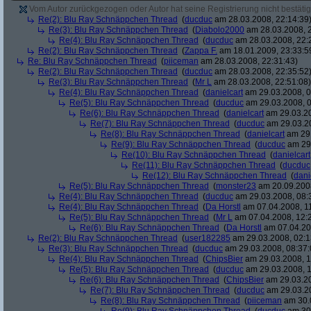
Vom Autor zurückgezogen oder Autor hat seine Registrierung nicht bestätig
Re(2): Blu Ray Schnäppchen Thread
(
ducduc
am 28.03.2008, 22:14:39
Re(3): Blu Ray Schnäppchen Thread
(
Diabolo2000
am 28.03.2008, 2
Re(4): Blu Ray Schnäppchen Thread
(
ducduc
am 28.03.2008, 22:
Re(2): Blu Ray Schnäppchen Thread
(
Zappa F.
am 18.01.2009, 23:33:5
Re: Blu Ray Schnäppchen Thread
(
piiceman
am 28.03.2008, 22:31:43)
Re(2): Blu Ray Schnäppchen Thread
(
ducduc
am 28.03.2008, 22:35:52
Re(3): Blu Ray Schnäppchen Thread
(
Mr L
am 28.03.2008, 22:51:08)
Re(4): Blu Ray Schnäppchen Thread
(
danielcart
am 29.03.2008, 0
Re(5): Blu Ray Schnäppchen Thread
(
ducduc
am 29.03.2008, 0
Re(6): Blu Ray Schnäppchen Thread
(
danielcart
am 29.03.20
Re(7): Blu Ray Schnäppchen Thread
(
ducduc
am 29.03.20
Re(8): Blu Ray Schnäppchen Thread
(
danielcart
am 29.
Re(9): Blu Ray Schnäppchen Thread
(
ducduc
am 29.
Re(10): Blu Ray Schnäppchen Thread
(
danielcart
Re(11): Blu Ray Schnäppchen Thread
(
ducduc
Re(12): Blu Ray Schnäppchen Thread
(
dani
Re(5): Blu Ray Schnäppchen Thread
(
monster23
am 20.09.2008
Re(4): Blu Ray Schnäppchen Thread
(
ducduc
am 29.03.2008, 08:
Re(4): Blu Ray Schnäppchen Thread
(
Da Horstl
am 07.04.2008, 11
Re(5): Blu Ray Schnäppchen Thread
(
Mr L
am 07.04.2008, 12:
Re(6): Blu Ray Schnäppchen Thread
(
Da Horstl
am 07.04.20
Re(2): Blu Ray Schnäppchen Thread
(
user182285
am 29.03.2008, 02:1
Re(3): Blu Ray Schnäppchen Thread
(
ducduc
am 29.03.2008, 08:37:
Re(4): Blu Ray Schnäppchen Thread
(
ChipsBier
am 29.03.2008, 1
Re(5): Blu Ray Schnäppchen Thread
(
ducduc
am 29.03.2008, 1
Re(6): Blu Ray Schnäppchen Thread
(
ChipsBier
am 29.03.20
Re(7): Blu Ray Schnäppchen Thread
(
ducduc
am 29.03.20
Re(8): Blu Ray Schnäppchen Thread
(
piiceman
am 30.0