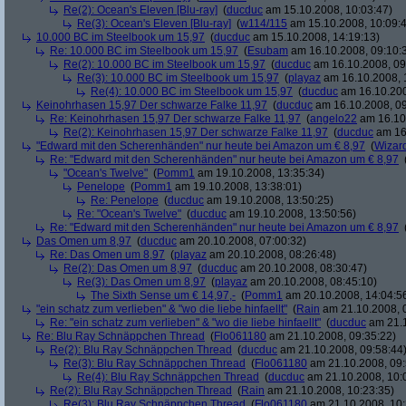
Re(2): Ocean's Eleven [Blu-ray]
(
ducduc
am 15.10.2008, 10:03:47)
Re(3): Ocean's Eleven [Blu-ray]
(
w114/115
am 15.10.2008, 10:09:
10.000 BC im Steelbook um 15,97
(
ducduc
am 15.10.2008, 14:19:13)
Re: 10.000 BC im Steelbook um 15,97
(
Esubam
am 16.10.2008, 09:10:
Re(2): 10.000 BC im Steelbook um 15,97
(
ducduc
am 16.10.2008, 09
Re(3): 10.000 BC im Steelbook um 15,97
(
playaz
am 16.10.2008, 
Re(4): 10.000 BC im Steelbook um 15,97
(
ducduc
am 16.10.200
Keinohrhasen 15,97 Der schwarze Falke 11,97
(
ducduc
am 16.10.2008, 09
Re: Keinohrhasen 15,97 Der schwarze Falke 11,97
(
angelo22
am 16.10.
Re(2): Keinohrhasen 15,97 Der schwarze Falke 11,97
(
ducduc
am 16.
"Edward mit den Scherenhänden" nur heute bei Amazon um € 8,97
(
Wizar
Re: "Edward mit den Scherenhänden" nur heute bei Amazon um € 8,97
"Ocean's Twelve"
(
Pomm1
am 19.10.2008, 13:35:34)
Penelope
(
Pomm1
am 19.10.2008, 13:38:01)
Re: Penelope
(
ducduc
am 19.10.2008, 13:50:25)
Re: "Ocean's Twelve"
(
ducduc
am 19.10.2008, 13:50:56)
Re: "Edward mit den Scherenhänden" nur heute bei Amazon um € 8,97
Das Omen um 8,97
(
ducduc
am 20.10.2008, 07:00:32)
Re: Das Omen um 8,97
(
playaz
am 20.10.2008, 08:26:48)
Re(2): Das Omen um 8,97
(
ducduc
am 20.10.2008, 08:30:47)
Re(3): Das Omen um 8,97
(
playaz
am 20.10.2008, 08:45:10)
The Sixth Sense um € 14,97,-
(
Pomm1
am 20.10.2008, 14:04:5
"ein schatz zum verlieben" & "wo die liebe hinfaellt"
(
Rain
am 21.10.2008, 
Re: "ein schatz zum verlieben" & "wo die liebe hinfaellt"
(
ducduc
am 21.1
Re: Blu Ray Schnäppchen Thread
(
Flo061180
am 21.10.2008, 09:35:22)
Re(2): Blu Ray Schnäppchen Thread
(
ducduc
am 21.10.2008, 09:58:44
Re(3): Blu Ray Schnäppchen Thread
(
Flo061180
am 21.10.2008, 09:
Re(4): Blu Ray Schnäppchen Thread
(
ducduc
am 21.10.2008, 10:
Re(2): Blu Ray Schnäppchen Thread
(
Rain
am 21.10.2008, 10:23:35)
Re(3): Blu Ray Schnäppchen Thread
(
Flo061180
am 21.10.2008, 10: