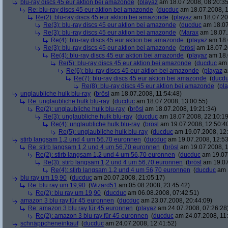
blu-ray discs 45 eur aktion bei amazonde
(
playaz
am 18.07.2008, 08:20:35
Re: blu-ray discs 45 eur aktion bei amazonde
(
ducduc
am 18.07.2008, 1
Re(2): blu-ray discs 45 eur aktion bei amazonde
(
playaz
am 18.07.200
Re(3): blu-ray discs 45 eur aktion bei amazonde
(
ducduc
am 18.07
Re(3): blu-ray discs 45 eur aktion bei amazonde
(
Marax
am 18.07.
Re(4): blu-ray discs 45 eur aktion bei amazonde
(
playaz
am 18.
Re(3): blu-ray discs 45 eur aktion bei amazonde
(
brösl
am 18.07.2
Re(4): blu-ray discs 45 eur aktion bei amazonde
(
playaz
am 18.
Re(5): blu-ray discs 45 eur aktion bei amazonde
(
ducduc
am 
Re(6): blu-ray discs 45 eur aktion bei amazonde
(
playaz
a
Re(7): blu-ray discs 45 eur aktion bei amazonde
(
ducd
Re(8): blu-ray discs 45 eur aktion bei amazonde
(
pl
unglaubliche hulk blu-ray
(
brösl
am 18.07.2008, 11:54:48)
Re: unglaubliche hulk blu-ray
(
ducduc
am 18.07.2008, 13:00:55)
Re(2): unglaubliche hulk blu-ray
(
brösl
am 18.07.2008, 19:21:34)
Re(3): unglaubliche hulk blu-ray
(
ducduc
am 18.07.2008, 22:10:19
Re(4): unglaubliche hulk blu-ray
(
brösl
am 19.07.2008, 12:50:4
Re(5): unglaubliche hulk blu-ray
(
ducduc
am 19.07.2008, 12:
stirb langsam 1,2 und 4 um 56,70 euronnen
(
ducduc
am 19.07.2008, 12:53
Re: stirb langsam 1,2 und 4 um 56,70 euronnen
(
brösl
am 19.07.2008, 1
Re(2): stirb langsam 1,2 und 4 um 56,70 euronnen
(
ducduc
am 19.07.
Re(3): stirb langsam 1,2 und 4 um 56,70 euronnen
(
brösl
am 19.07
Re(4): stirb langsam 1,2 und 4 um 56,70 euronnen
(
ducduc
am 1
blu ray um 19,90
(
ducduc
am 20.07.2008, 21:05:17)
Re: blu ray um 19,90
(
Wizard51
am 05.08.2008, 23:45:42)
Re(2): blu ray um 19,90
(
ducduc
am 06.08.2008, 07:42:51)
amazon 3 blu ray für 45 euronnen
(
ducduc
am 23.07.2008, 20:44:09)
Re: amazon 3 blu ray für 45 euronnen
(
playaz
am 24.07.2008, 07:26:28
Re(2): amazon 3 blu ray für 45 euronnen
(
ducduc
am 24.07.2008, 11:
schnäppcheneinkauf
(
ducduc
am 24.07.2008, 12:41:52)