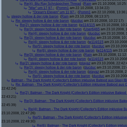
Re(4): Blu Ray Schnäppchen Thread
(
Rain
am 21.10.2008, 10:25:
"War" um 17,97,-
(
Pomm1
am 22.10.2008, 13:34:22)
"Ocean's Eleven" um 11,97,-
(
Pomm1
am 22.10.2008, 13:36:
sleepy hollow & der rote baron
(
Rain
am 23.10.2008, 08:13:37)
Re: sleepy hollow & der rote baron
(
ducduc
am 23.10.2008, 10:22:17)
Re(2): sleepy hollow & der rote baron
(
w114/115
am 23.10.2008, 10:
Re(3): sleepy hollow & der rote baron
(
User6465
am 23.10.2008, 1
Re(4): sleepy hollow & der rote baron
(
ducduc
am 23.10.2008, 
Re(3): sleepy hollow & der rote baron
(
ducduc
am 23.10.2008, 10:
Re(4): sleepy hollow & der rote baron
(
w114/115
am 23.10.2008
Re(5): sleepy hollow & der rote baron
(
ducduc
am 23.10.2008
Re(6): sleepy hollow & der rote baron
(
w114/115
am 23.10
Re(3): sleepy hollow & der rote baron
(
Rain
am 23.10.2008, 11:12
Re(4): sleepy hollow & der rote baron
(
w114/115
am 23.10.2008,
Re(2): sleepy hollow & der rote baron
(
playaz
am 23.10.2008, 22:42:
Re(3): sleepy hollow & der rote baron
(
ducduc
am 23.10.2008, 22:
Re(4): sleepy hollow & der rote baron
(
playaz
am 23.10.2008, 2
Re(5): sleepy hollow & der rote baron
(
ducduc
am 23.10.2008
Batman - The Dark Knight (Collector's Edition inklusive Batpod aus Glas) [B
Re: Batman - The Dark Knight (Collector's Edition inklusive Batpod aus G
22:42:24)
Re(2): Batman - The Dark Knight (Collector's Edition inklusive Batpod 
22:43:21)
Re(3): Batman - The Dark Knight (Collector's Edition inklusive Batp
22:45:39)
Re(4): Batman - The Dark Knight (Collector's Edition inklusive B
23.10.2008, 22:47:26)
Re(5): Batman - The Dark Knight (Collector's Edition inklusive
23.10.2008, 22:49:30)
Re(6): Batman - The Dark Knight (Collector's Edition inklus