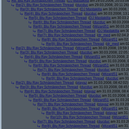
Re: Blu Ray Schnäppchen Thread
(
DJ Mastakilla
am 29.03.2008, 20:03:08
Re(2): Blu Ray Schnäppchen Thread
(
ducduc
am 29.03.2008, 20:11:26)
Re(3): Blu Ray Schnäppchen Thread
(
DJ Mastakilla
am 30.03.2008, 
Re(4): Blu Ray Schnäppchen Thread
(
ducduc
am 30.03.2008, 13:
Re(5): Blu Ray Schnäppchen Thread
(
DJ Mastakilla
am 30.03.2
Re(6): Blu Ray Schnäppchen Thread
(
ducduc
am 30.03.2008
Re(6): Blu Ray Schnäppchen Thread
(
Wizard51
am 30.03.20
Re(7): Blu Ray Schnäppchen Thread
(
DJ Mastakilla
am 30
Re(7): Blu Ray Schnäppchen Thread
(
dr_med
am 02.04.2
Re(8): Blu Ray Schnäppchen Thread
(
Wizard51
am 02.
Re(9): Blu Ray Schnäppchen Thread
(
dr_med
am 02
Re(2): Blu Ray Schnäppchen Thread
(
Wizard51
am 30.03.2008, 19:59:
Re(3): Blu Ray Schnäppchen Thread
(
ducduc
am 30.03.2008, 22:05:
Re(4): Blu Ray Schnäppchen Thread
(
Wizard51
am 30.03.2008, 2
Re(5): Blu Ray Schnäppchen Thread
(
ducduc
am 31.03.2008, 0
Re(6): Blu Ray Schnäppchen Thread
(
Wizard51
am 31.03.20
Re(7): Blu Ray Schnäppchen Thread
(
ducduc
am 31.03.20
Re(8): Blu Ray Schnäppchen Thread
(
Wizard51
am 31.
Re(9): Blu Ray Schnäppchen Thread
(
ducduc
am 31.
Re(2): Blu Ray Schnäppchen Thread
(
playaz
am 31.03.2008, 08:42:02)
Re(3): Blu Ray Schnäppchen Thread
(
ducduc
am 31.03.2008, 08:45:
Re(4): Blu Ray Schnäppchen Thread
(
playaz
am 31.03.2008, 08:4
Re(5): Blu Ray Schnäppchen Thread
(
ducduc
am 31.03.2008, 0
Re(6): Blu Ray Schnäppchen Thread
(
Wizard51
am 31.03.20
Re(7): Blu Ray Schnäppchen Thread
(
playaz
am 31.03.20
Re(8): Blu Ray Schnäppchen Thread
(
Wizard51
am 31.
Re(9): Blu Ray Schnäppchen Thread
(
playaz
am 31.
Re(10): Blu Ray Schnäppchen Thread
(
Wizard51
Re(7): Blu Ray Schnäppchen Thread
(
ducduc
am 31.03.20
Re(8): Blu Ray Schnäppchen Thread
(
Wizard51
am 31.