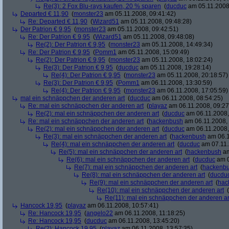
Re(3): 2 Fox Blu-rays kaufen, 20 % sparen
(
ducduc
am 05.11.2008,
Departed € 11,90
(
monster23
am 05.11.2008, 09:41:42)
Re: Departed € 11,90
(
Wizard51
am 05.11.2008, 09:48:28)
Der Patrion € 9,95
(
monster23
am 05.11.2008, 09:42:51)
Re: Der Patrion € 9,95
(
Wizard51
am 05.11.2008, 09:48:08)
Re(2): Der Patrion € 9,95
(
monster23
am 05.11.2008, 14:49:34)
Re: Der Patrion € 9,95
(
Pomm1
am 05.11.2008, 15:09:49)
Re(2): Der Patrion € 9,95
(
monster23
am 05.11.2008, 18:02:24)
Re(3): Der Patrion € 9,95
(
ducduc
am 05.11.2008, 19:28:14)
Re(4): Der Patrion € 9,95
(
monster23
am 05.11.2008, 20:18:57)
Re(3): Der Patrion € 9,95
(
Pomm1
am 06.11.2008, 13:30:59)
Re(4): Der Patrion € 9,95
(
monster23
am 06.11.2008, 17:05:59)
mal ein schnäppchen der anderen art
(
ducduc
am 06.11.2008, 08:54:25)
Re: mal ein schnäppchen der anderen art
(
playaz
am 06.11.2008, 09:27
Re(2): mal ein schnäppchen der anderen art
(
ducduc
am 06.11.2008,
Re: mal ein schnäppchen der anderen art
(
hackenbush
am 06.11.2008, 
Re(2): mal ein schnäppchen der anderen art
(
ducduc
am 06.11.2008,
Re(3): mal ein schnäppchen der anderen art
(
hackenbush
am 06.1
Re(4): mal ein schnäppchen der anderen art
(
ducduc
am 07.11.
Re(5): mal ein schnäppchen der anderen art
(
hackenbush
am
Re(6): mal ein schnäppchen der anderen art
(
ducduc
am 0
Re(7): mal ein schnäppchen der anderen art
(
hackenb
Re(8): mal ein schnäppchen der anderen art
(
ducdu
Re(9): mal ein schnäppchen der anderen art
(
hac
Re(10): mal ein schnäppchen der anderen art
(
Re(11): mal ein schnäppchen der anderen ar
Hancock 19,95
(
playaz
am 06.11.2008, 10:57:41)
Re: Hancock 19,95
(
angelo22
am 06.11.2008, 11:18:25)
Re: Hancock 19,95
(
ducduc
am 06.11.2008, 13:45:20)
Re(2): Hancock 19,95
(
playaz
am 06.11.2008, 13:57:35)