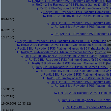
Re(6): 2 Blu-Ray oder 2 PS3 Platinum Games für 35 €
(
No
Re(7): 2 Blu-Ray oder 2 PS3 Platinum Games für 35 €
(
Re(8): 2 Blu-Ray oder 2 PS3 Platinum Games für 35 
Re(9): 2 Blu-Ray oder 2 PS3 Platinum Games für 
Re(10): 2 Blu-Ray oder 2 PS3 Platinum Games 
00:44:46)
Re(11): 2 Blu-Ray oder 2 PS3 Platinum Game
Re(12): 2 Blu-Ray oder 2 PS3 Platinum G
07:32:31)
Re(12): 2 Blu-Ray oder 2 PS3 Platinum G
13:17:06)
Re(2): 2 Blu-Ray oder 2 PS3 Platinum Games für 35 €
(
John_Doe
am 
Re(3): 2 Blu-Ray oder 2 PS3 Platinum Games für 35 €
(
ducduc
am 
Re(2): 2 Blu-Ray oder 2 PS3 Platinum Games für 35 €
(
hackenbush
a
Re(3): 2 Blu-Ray oder 2 PS3 Platinum Games für 35 €
(
ducduc
am 
Re(4): 2 Blu-Ray oder 2 PS3 Platinum Games für 35 €
(
hacken
Re(5): 2 Blu-Ray oder 2 PS3 Platinum Games für 35 €
(
ducd
Re(6): 2 Blu-Ray oder 2 PS3 Platinum Games für 35 €
(
ha
Re(7): 2 Blu-Ray oder 2 PS3 Platinum Games für 35 €
(
Re(8): 2 Blu-Ray oder 2 PS3 Platinum Games für 35 
Re(9): 2 Blu-Ray oder 2 PS3 Platinum Games für 
Re(10): 2 Blu-Ray oder 2 PS3 Platinum Games 
Re(11): 2 Blu-Ray oder 2 PS3 Platinum Game
Re(12): 2 Blu-Ray oder 2 PS3 Platinum G
15:30:37)
Re(13): 2 Blu-Ray oder 2 PS3 Platinum
15:32:18)
Re(14): 2 Blu-Ray oder 2 PS3 Plati
19.09.2008, 15:33:12)
Re(15): 2 Blu-Ray oder 2 PS3 Pl
15:34:35)