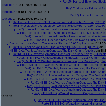
Re(15): Hancock Extended Steelb
(
ducduc
am 08.11.2008, 15:04:05)
Re(16): Hancock Extended Stee
(
angelo22
am 10.11.2008, 16:37:21)
Re(17): Hancock Extended S
(
ducduc
am 10.11.2008, 16:58:07)
Re: Hancock Extended Steelbook weltweit exklusiv bei Amazon, 19,95€
Re: Hancock Extended Steelbook weltweit exklusiv bei Amazon, 19,95€
Re(2): Hancock Extended Steelbook weltweit exklusiv bei Amazon, 1
Re(3): Hancock Extended Steelbook weltweit exklusiv bei Amazon,
Re(4): Hancock Extended Steelbook weltweit exklusiv bei Amaz
Re(5): Hancock Extended Steelbook weltweit exklusiv bei A
Die Legende von Omar - The Keeper [Blu-ray] 10,95€
(
playaz
am 11.11.200
Re: Die Legende von Omar - The Keeper [Blu-ray] 10,95€
(
ducduc
am 11
Kill Bill 1+2, Wanted, American Gangster, The Dark Knight
(
ducduc
am 18.1
Re: Kill Bill 1+2, Wanted, American Gangster, The Dark Knight
(
DJ Masta
Re(2): Kill Bill 1+2, Wanted, American Gangster, The Dark Knight
(
pla
Re(2): Kill Bill 1+2, Wanted, American Gangster, The Dark Knight
(
du
Re(3): Kill Bill 1+2, Wanted, American Gangster, The Dark Knight
(
Re(4): Kill Bill 1+2, Wanted, American Gangster, The Dark Knigh
Re(4): Kill Bill 1+2, Wanted, American Gangster, The Dark Knigh
Re(5): Kill Bill 1+2, Wanted, American Gangster, The Dark Kni
Re(5): Kill Bill 1+2, Wanted, American Gangster, The Dark Kni
Re(6): Kill Bill 1+2, Wanted, American Gangster, The Dark 
Re(5): Kill Bill 1+2, Wanted, American Gangster, The Dark Kni
Re(6): Kill Bill 1+2, Wanted, American Gangster, The Dark 
Re(7): Kill Bill 1+2, Wanted, American Gangster, The Da
16:36:26)
Re(8): Kill Bill 1+2, Wanted, American Gangster, The
Re(9): Kill Bill 1+2, Wanted, American Gangster, T