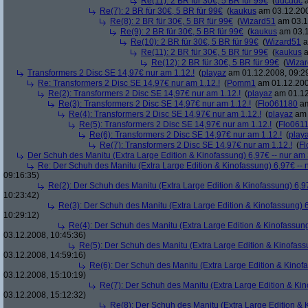
Re(11): 2 BR für 30€, 5 BR für 99€
(
ducduc
a
Re(7): 2 BR für 30€, 5 BR für 99€
(
kaukus
am 03.12.200
Re(8): 2 BR für 30€, 5 BR für 99€
(
Wizard51
am 03.1
Re(9): 2 BR für 30€, 5 BR für 99€
(
kaukus
am 03.1
Re(10): 2 BR für 30€, 5 BR für 99€
(
Wizard51
a
Re(11): 2 BR für 30€, 5 BR für 99€
(
kaukus
a
Re(12): 2 BR für 30€, 5 BR für 99€
(
Wiza
Transformers 2 Disc SE 14,97€ nur am 1.12.!
(
playaz
am 01.12.2008, 09:2
Re: Transformers 2 Disc SE 14,97€ nur am 1.12.!
(
Pomm1
am 01.12.200
Re(2): Transformers 2 Disc SE 14,97€ nur am 1.12.!
(
playaz
am 01.12
Re(3): Transformers 2 Disc SE 14,97€ nur am 1.12.!
(
Flo061180
am
Re(4): Transformers 2 Disc SE 14,97€ nur am 1.12.!
(
playaz
am 
Re(5): Transformers 2 Disc SE 14,97€ nur am 1.12.!
(
Flo061
Re(6): Transformers 2 Disc SE 14,97€ nur am 1.12.!
(
play
Re(7): Transformers 2 Disc SE 14,97€ nur am 1.12.!
(
Fl
Der Schuh des Manitu (Extra Large Edition & Kinofassung) 6,97€ -- nur am
Re: Der Schuh des Manitu (Extra Large Edition & Kinofassung) 6,97€ -- 
09:16:35)
Re(2): Der Schuh des Manitu (Extra Large Edition & Kinofassung) 6,9
10:23:42)
Re(3): Der Schuh des Manitu (Extra Large Edition & Kinofassung) 6
10:29:12)
Re(4): Der Schuh des Manitu (Extra Large Edition & Kinofassung
03.12.2008, 10:45:36)
Re(5): Der Schuh des Manitu (Extra Large Edition & Kinofass
03.12.2008, 14:59:16)
Re(6): Der Schuh des Manitu (Extra Large Edition & Kinofa
03.12.2008, 15:10:19)
Re(7): Der Schuh des Manitu (Extra Large Edition & Kin
03.12.2008, 15:12:32)
Re(8): Der Schuh des Manitu (Extra Large Edition & 