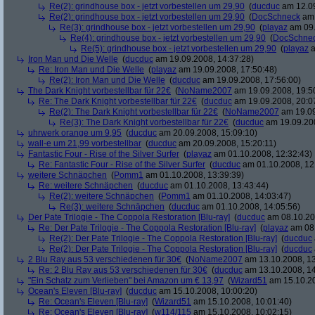
Re(2): grindhouse box - jetzt vorbestellen um 29,90
(
ducduc
am 12.09
Re(2): grindhouse box - jetzt vorbestellen um 29,90
(
DocSchneck
am 
Re(3): grindhouse box - jetzt vorbestellen um 29,90
(
playaz
am 09.
Re(4): grindhouse box - jetzt vorbestellen um 29,90
(
DocSchne
Re(5): grindhouse box - jetzt vorbestellen um 29,90
(
playaz
a
Iron Man und Die Welle
(
ducduc
am 19.09.2008, 14:37:28)
Re: Iron Man und Die Welle
(
playaz
am 19.09.2008, 17:50:48)
Re(2): Iron Man und Die Welle
(
ducduc
am 19.09.2008, 17:56:00)
The Dark Knight vorbestellbar für 22€
(
NoName2007
am 19.09.2008, 19:5
Re: The Dark Knight vorbestellbar für 22€
(
ducduc
am 19.09.2008, 20:0
Re(2): The Dark Knight vorbestellbar für 22€
(
NoName2007
am 19.09
Re(3): The Dark Knight vorbestellbar für 22€
(
ducduc
am 19.09.200
uhrwerk orange um 9,95
(
ducduc
am 20.09.2008, 15:09:10)
wall-e um 21,99 vorbestellbar
(
ducduc
am 20.09.2008, 15:20:11)
Fantastic Four - Rise of the Silver Surfer
(
playaz
am 01.10.2008, 12:32:43)
Re: Fantastic Four - Rise of the Silver Surfer
(
ducduc
am 01.10.2008, 12
weitere Schnäpchen
(
Pomm1
am 01.10.2008, 13:39:39)
Re: weitere Schnäpchen
(
ducduc
am 01.10.2008, 13:43:44)
Re(2): weitere Schnäpchen
(
Pomm1
am 01.10.2008, 14:03:47)
Re(3): weitere Schnäpchen
(
ducduc
am 01.10.2008, 14:05:56)
Der Pate Trilogie - The Coppola Restoration [Blu-ray]
(
ducduc
am 08.10.20
Re: Der Pate Trilogie - The Coppola Restoration [Blu-ray]
(
playaz
am 08.
Re(2): Der Pate Trilogie - The Coppola Restoration [Blu-ray]
(
ducduc
Re(2): Der Pate Trilogie - The Coppola Restoration [Blu-ray]
(
ducduc
2 Blu Ray aus 53 verschiedenen für 30€
(
NoName2007
am 13.10.2008, 13
Re: 2 Blu Ray aus 53 verschiedenen für 30€
(
ducduc
am 13.10.2008, 14
"Ein Schatz zum Verlieben" bei Amazon um € 13,97
(
Wizard51
am 15.10.20
Ocean's Eleven [Blu-ray]
(
ducduc
am 15.10.2008, 10:00:20)
Re: Ocean's Eleven [Blu-ray]
(
Wizard51
am 15.10.2008, 10:01:40)
Re: Ocean's Eleven [Blu-ray]
(
w114/115
am 15.10.2008, 10:02:15)