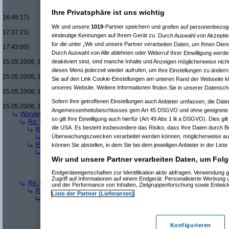
Re(16): Men in Black um £12.33
Re(17): Men in Black um £12
Ihre Privatsphäre ist uns wichtig
16:48:17)
Re(18): Men in Black um 
Wir und unsere
1019
-Partner speichern und greifen auf personenbezo
17:37:21)
eindeutige Kennungen auf Ihrem Gerät zu. Durch Auswahl von Akzeptier
Re(19): Men in Black u
für die unter „Wir und unsere Partner verarbeiten Daten, um Ihnen Dien
17:43:00)
Durch Auswahl von Alle ablehnen oder Widerruf Ihrer Einwilligung werde
Re(20): Men in Blac
deaktiviert sind, sind manche Inhalte und Anzeigen möglicherweise nicht
15.05.2008, 17:46:13)
Re(21): Men in B
dieses Menü jederzeit wieder aufrufen, um Ihre Einstellungen zu ändern 
15.05.2008, 17:49:46)
Sie auf den Link Cookie-Einstellungen am unteren Rand der Webseite kli
Re(22): Men in
unseres Website. Weitere Informationen finden Sie in unserer Datensch
15.05.2008, 18:07:18)
Re(23): Men
Sofern Ihre getroffenen Einstellungen auch Anbieter umfassen, die Daten
15.05.2008, 18:13:17)
Angemessenheitsbeschlusses gem Art 45 DSGVO und ohne geeignete G
Wieviele blus/hd-dvds habt ihr schon?
(
brösl
am 15.05.2008, 18:06:08)
so gilt Ihre Einwilligung auch hierfür (Art 49 Abs 1 lit a DSGVO). Dies gi
Re: Wieviele blus/hd-dvds habt ihr schon?
(
ducduc
am 15.05.2008, 18:0
die USA. Es besteht insbesondere das Risiko, dass Ihre Daten durch B
Re(2): Wieviele blus/hd-dvds habt ihr schon?
(
brösl
am 15.05.2008, 1
Überwachungszwecken verarbeitet werden können, möglicherweise auc
Re(3): Wieviele blus/hd-dvds habt ihr schon?
(
ducduc
am 15.05.20
Re(2): Wieviele blus/hd-dvds habt ihr schon?
(
hackenbush
am 15.05.
können Sie abstellen, in dem Sie bei dem jeweiligen Anbieter in der Liste
Re(3): Wieviele blus/hd-dvds habt ihr schon?
(
ducduc
am 16.05.20
Wir und unsere Partner verarbeiten Daten, um Folg
Re(4): Wieviele blus/hd-dvds habt ihr schon?
(
hackenbush
am 1
Re(5): Wieviele blus/hd-dvds habt ihr schon?
(
ducduc
am 16.
Endgeräteeigenschaften zur Identifikation aktiv abfragen. Verwendung 
Re(6): Wieviele blus/hd-dvds habt ihr schon?
(
hackenbus
Zugriff auf Informationen auf einem Endgerät. Personalisierte Werbung
Re: Wieviele blus/hd-dvds habt ihr schon?
(
"without"
am 15.05.2008, 18
und der Performance von Inhalten, Zielgruppenforschung sowie Entwic
Re(2): Wieviele blus/hd-dvds habt ihr schon?
(
ducduc
am 15.05.2008,
Liste der Partner (Lieferanten)
Re(3): Wieviele blus/hd-dvds habt ihr schon?
(
"without"
am 15.05.2
Re(4): Wieviele blus/hd-dvds habt ihr schon?
(
ducduc
am 15.05.
Re(5): Wieviele blus/hd-dvds habt ihr schon?
(
"without"
am 15
Re(6): Wieviele blus/hd-dvds habt ihr schon?
(
ducduc
am 1
Konfigurieren