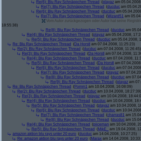
Re(6): Blu Ray Schnäppchen Thread
(
playaz
am 05.04.2008,
Re(7): Blu Ray Schnäppchen Thread
(
ducduc
am 05.04.20
Re(6): Blu Ray Schnäppchen Thread
(
ducduc
am 05.04.2008
Re(7): Blu Ray Schnäppchen Thread
(
Wizard51
am 05.04.
Vom Autor zurückgezogen oder Autor hat seine Registrie
18:55:38)
Re(8): Blu Ray Schnäppchen Thread
(
ducduc
am 05.04
Re(4): Blu Ray Schnäppchen Thread
(
playaz
am 05.04.2008, 17:2
Re(5): Blu Ray Schnäppchen Thread
(
ducduc
am 05.04.2008, 1
Re: Blu Ray Schnäppchen Thread
(
Da Horstl
am 07.04.2008, 11:25:23)
Re(2): Blu Ray Schnäppchen Thread
(
ducduc
am 07.04.2008, 11:26:45)
Re(3): Blu Ray Schnäppchen Thread
(
Da Horstl
am 07.04.2008, 11:3
Re(4): Blu Ray Schnäppchen Thread
(
ducduc
am 07.04.2008, 11:
Re(5): Blu Ray Schnäppchen Thread
(
Da Horstl
am 07.04.2008,
Re(6): Blu Ray Schnäppchen Thread
(
ducduc
am 07.04.2008
Re(7): Blu Ray Schnäppchen Thread
(
playaz
am 07.04.200
Re(8): Blu Ray Schnäppchen Thread
(
ducduc
am 07.04
Re(9): Blu Ray Schnäppchen Thread
(
playaz
am 07.
Re: Blu Ray Schnäppchen Thread
(
Pomm1
am 10.04.2008, 16:08:09)
Re(2): Blu Ray Schnäppchen Thread
(
ducduc
am 10.04.2008, 18:27:39
Re(3): Blu Ray Schnäppchen Thread
(
playaz
am 10.04.2008, 18:44:
Re(4): Blu Ray Schnäppchen Thread
(
ducduc
am 10.04.2008, 18:
Re(5): Blu Ray Schnäppchen Thread
(
playaz
am 10.04.2008, 1
Re(6): Blu Ray Schnäppchen Thread
(
ducduc
am 10.04.2008
Re(7): Blu Ray Schnäppchen Thread
(
charras81
am 15.04
Re(8): Blu Ray Schnäppchen Thread
(
ducduc
am 15.04
Re(4): Blu Ray Schnäppchen Thread
(
piiceman
am 10.04.2008, 20
Re(5): Blu Ray Schnäppchen Thread
(
MikE_
am 19.04.2008, 12
amazon aktion blu rays unter 20 euro
(
ducduc
am 14.04.2008, 10:27:25)
Re: amazon aktion blu rays unter 20 euro
(
Marax
am 14.04.2008, 10:33