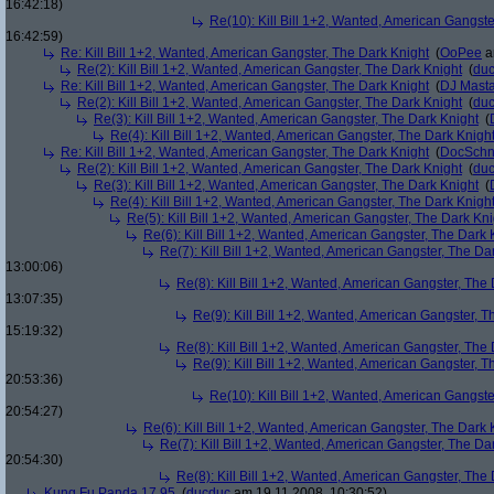
16:42:18)
Re(10): Kill Bill 1+2, Wanted, American Gangste
16:42:59)
Re: Kill Bill 1+2, Wanted, American Gangster, The Dark Knight
(
OoPee
a
Re(2): Kill Bill 1+2, Wanted, American Gangster, The Dark Knight
(
du
Re: Kill Bill 1+2, Wanted, American Gangster, The Dark Knight
(
DJ Masta
Re(2): Kill Bill 1+2, Wanted, American Gangster, The Dark Knight
(
du
Re(3): Kill Bill 1+2, Wanted, American Gangster, The Dark Knight
(
Re(4): Kill Bill 1+2, Wanted, American Gangster, The Dark Knigh
Re: Kill Bill 1+2, Wanted, American Gangster, The Dark Knight
(
DocSchn
Re(2): Kill Bill 1+2, Wanted, American Gangster, The Dark Knight
(
du
Re(3): Kill Bill 1+2, Wanted, American Gangster, The Dark Knight
(
Re(4): Kill Bill 1+2, Wanted, American Gangster, The Dark Knigh
Re(5): Kill Bill 1+2, Wanted, American Gangster, The Dark Kni
Re(6): Kill Bill 1+2, Wanted, American Gangster, The Dark 
Re(7): Kill Bill 1+2, Wanted, American Gangster, The Da
13:00:06)
Re(8): Kill Bill 1+2, Wanted, American Gangster, The
13:07:35)
Re(9): Kill Bill 1+2, Wanted, American Gangster, T
15:19:32)
Re(8): Kill Bill 1+2, Wanted, American Gangster, The
Re(9): Kill Bill 1+2, Wanted, American Gangster, T
20:53:36)
Re(10): Kill Bill 1+2, Wanted, American Gangste
20:54:27)
Re(6): Kill Bill 1+2, Wanted, American Gangster, The Dark 
Re(7): Kill Bill 1+2, Wanted, American Gangster, The Da
20:54:30)
Re(8): Kill Bill 1+2, Wanted, American Gangster, The
Kung Fu Panda 17,95
(
ducduc
am 19.11.2008, 10:30:52)