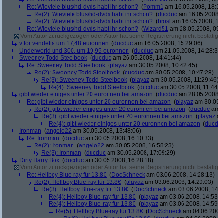
Re: Wieviele blus/hd-dvds habt ihr schon?
(
Pomm1
am 16.05.2008, 18:
Re(2): Wieviele blus/hd-dvds habt ihr schon?
(
ducduc
am 16.05.2008,
Re(2): Wieviele blus/hd-dvds habt ihr schon?
(
brösl
am 16.05.2008, 1
Re: Wieviele blus/hd-dvds habt ihr schon?
(
Wizard51
am 28.05.2008, 09
Vom Autor zurückgezogen oder Autor hat seine Registrierung nicht bestätig
v for vendetta um 17,48 euronnen
(
ducduc
am 16.05.2008, 15:29:06)
Underworld und 300, um 19,95 euronnen
(
ducduc
am 21.05.2008, 14:28:3
Sweeney Todd Steelbook
(
ducduc
am 26.05.2008, 14:41:44)
Re: Sweeney Todd Steelbook
(
playaz
am 30.05.2008, 10:42:45)
Re(2): Sweeney Todd Steelbook
(
ducduc
am 30.05.2008, 10:47:28)
Re(3): Sweeney Todd Steelbook
(
playaz
am 30.05.2008, 11:29:46
Re(4): Sweeney Todd Steelbook
(
ducduc
am 30.05.2008, 11:44
gibt wieder einiges unter 20 euronnen bei amazon
(
ducduc
am 28.05.2008,
Re: gibt wieder einiges unter 20 euronnen bei amazon
(
playaz
am 30.05
Re(2): gibt wieder einiges unter 20 euronnen bei amazon
(
ducduc
am
Re(3): gibt wieder einiges unter 20 euronnen bei amazon
(
playaz
a
Re(4): gibt wieder einiges unter 20 euronnen bei amazon
(
ducd
Ironman
(
angelo22
am 30.05.2008, 13:48:06)
Re: Ironman
(
ducduc
am 30.05.2008, 16:10:33)
Re(2): Ironman
(
angelo22
am 30.05.2008, 16:58:23)
Re(3): Ironman
(
ducduc
am 30.05.2008, 17:09:29)
Dirty Harry Box
(
ducduc
am 30.05.2008, 16:28:18)
Vom Autor zurückgezogen oder Autor hat seine Registrierung nicht bestätig
Re: Hellboy Blue-ray für 13.8€
(
DocSchneck
am 03.06.2008, 14:28:13)
Re(2): Hellboy Blue-ray für 13.8€
(
playaz
am 03.06.2008, 14:29:03)
Re(3): Hellboy Blue-ray für 13.8€
(
DocSchneck
am 03.06.2008, 14
Re(4): Hellboy Blue-ray für 13.8€
(
playaz
am 03.06.2008, 14:53
Re(4): Hellboy Blue-ray für 13.8€
(
playaz
am 03.06.2008, 14:59
Re(5): Hellboy Blue-ray für 13.8€
(
DocSchneck
am 04.06.200