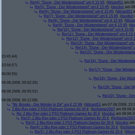
Re(4): "Dune - Der Wüstenplanet" um € 15,95
(
Wizard51
am 08.
Re(5): "Dune - Der Wüstenplanet" um € 15,95
(
ducduc
am 08.
Re(6): "Dune - Der Wüstenplanet" um € 15,95
(
Wizard51
a
Re(7): "Dune - Der Wüstenplanet" um € 15,95
(
ducduc
a
Re(8): "Dune - Der Wüstenplanet" um € 15,95
(
Wiza
Re(9): "Dune - Der Wüstenplanet" um € 15,95
(
du
Re(10): "Dune - Der Wüstenplanet" um € 15,95
Re(11): "Dune - Der Wüstenplanet" um € 15,
Re(12): "Dune - Der Wüstenplanet" um € 
Re(13): "Dune - Der Wüstenplanet" um
Re(14): "Dune - Der Wüstenplanet" 
Re(15): "Dune - Der Wüstenplane
23:45:44)
Re(16): "Dune - Der Wüstenpla
23:56:57)
Re(17): "Dune - Der Wüsten
00:00:55)
Re(18): "Dune - Der Wüs
09.08.2008, 00:02:35)
Re(19): "Dune - Der W
09.08.2008, 00:05:52)
Re(20): "Dune - De
09.08.2008, 00:12:08)
"Mr. Brooks - Der Mörder in Dir" um € 22,99
(
Wizard51
am 07.08.2008, 23:
2 Blu-Ray oder 2 PS3 Platinum Games für 35 €
(
NoName2007
am 08.08.20
Re: 2 Blu-Ray oder 2 PS3 Platinum Games für 35 €
(
ducduc
am 08.08.20
Re(2): 2 Blu-Ray oder 2 PS3 Platinum Games für 35 €
(
NoName200
Re(3): 2 Blu-Ray oder 2 PS3 Platinum Games für 35 €
(
ducduc
am 
Re(4): 2 Blu-Ray oder 2 PS3 Platinum Games für 35 €
(
NoNam
Re(5): 2 Blu-Ray oder 2 PS3 Platinum Games für 35 €
(
Wiza