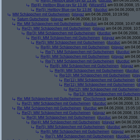
Re(6): Hellboy Blue-ray für 13.8€
(
ducduc
am 04.06.2008,
Re(4): Hellboy Blue-ray für 13.8€
(
Wizard51
am 03.06.2008, 15
Re(5): Hellboy Blue-ray für 13.8€
(
ducduc
am 04.06.2008, 07
MM Schäppchen mit Gutscheinen
(
playaz
am 04.06.2008, 10:19:56)
Saturn Gutscheine
(
playaz
am 04.06.2008, 10:34:13)
Re: MM Schäppchen mit Gutscheinen
(
ducduc
am 04.06.2008, 10:47:48
Re(2): MM Schäppchen mit Gutscheinen
(
playaz
am 04.06.2008, 10:
Re(3): MM Schäppchen mit Gutscheinen
(
ducduc
am 04.06.2008, 
Re(4): MM Schäppchen mit Gutscheinen
(
playaz
am 04.06.2008
Re(5): MM Schäppchen mit Gutscheinen
(
ducduc
am 04.06.2
Re(6): MM Schäppchen mit Gutscheinen
(
playaz
am 04.06
Re(7): MM Schäppchen mit Gutscheinen
(
ducduc
am 04
Re(6): MM Schäppchen mit Gutscheinen
(
playaz
am 04.06
Re(7): MM Schäppchen mit Gutscheinen
(
ducduc
am 04
Re(8): MM Schäppchen mit Gutscheinen
(
playaz
am 
Re(9): MM Schäppchen mit Gutscheinen
(
ducduc
Re(10): MM Schäppchen mit Gutscheinen
(
pla
Re(11): MM Schäppchen mit Gutscheinen
(
d
Re(11): MM Schäppchen mit Gutscheinen
(
d
Re(12): MM Schäppchen mit Gutscheinen
Re(13): MM Schäppchen mit Gutschei
Re: MM Schäppchen mit Gutscheinen
(
DocSchneck
am 04.06.2008, 13:
Re(2): MM Schäppchen mit Gutscheinen
(
ducduc
am 04.06.2008, 15:
Re: MM Schäppchen mit Gutscheinen
(
ducduc
am 04.06.2008, 15:05:10
Re(2): MM Schäppchen mit Gutscheinen
(
playaz
am 04.06.2008, 15:
Re(3): MM Schäppchen mit Gutscheinen
(
ducduc
am 04.06.2008, 
Re(4): MM Schäppchen mit Gutscheinen
(
playaz
am 04.06.2008
Re(5): MM Schäppchen mit Gutscheinen
(
ducduc
am 04.06.2
Re(6): MM Schäppchen mit Gutscheinen
(
playaz
am 04.06
Re(7): MM Schäppchen mit Gutscheinen
(
ducduc
am 04