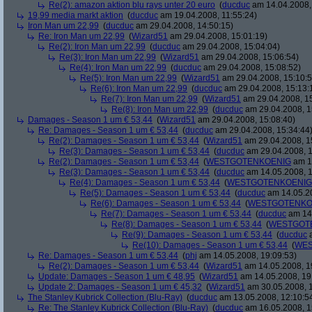
Re(2): amazon aktion blu rays unter 20 euro
(
ducduc
am 14.04.2008,
19,99 media markt aktion
(
ducduc
am 19.04.2008, 11:55:24)
Iron Man um 22,99
(
ducduc
am 29.04.2008, 14:50:15)
Re: Iron Man um 22,99
(
Wizard51
am 29.04.2008, 15:01:19)
Re(2): Iron Man um 22,99
(
ducduc
am 29.04.2008, 15:04:04)
Re(3): Iron Man um 22,99
(
Wizard51
am 29.04.2008, 15:06:54)
Re(4): Iron Man um 22,99
(
ducduc
am 29.04.2008, 15:08:52)
Re(5): Iron Man um 22,99
(
Wizard51
am 29.04.2008, 15:10:5
Re(6): Iron Man um 22,99
(
ducduc
am 29.04.2008, 15:13:
Re(7): Iron Man um 22,99
(
Wizard51
am 29.04.2008, 15
Re(8): Iron Man um 22,99
(
ducduc
am 29.04.2008, 1
Damages - Season 1 um € 53,44
(
Wizard51
am 29.04.2008, 15:08:40)
Re: Damages - Season 1 um € 53,44
(
ducduc
am 29.04.2008, 15:34:44
Re(2): Damages - Season 1 um € 53,44
(
Wizard51
am 29.04.2008, 1
Re(3): Damages - Season 1 um € 53,44
(
ducduc
am 29.04.2008, 1
Re(2): Damages - Season 1 um € 53,44
(
WESTGOTENKOENIG
am 14
Re(3): Damages - Season 1 um € 53,44
(
ducduc
am 14.05.2008, 1
Re(4): Damages - Season 1 um € 53,44
(
WESTGOTENKOENIG
Re(5): Damages - Season 1 um € 53,44
(
ducduc
am 14.05.20
Re(6): Damages - Season 1 um € 53,44
(
WESTGOTENKO
Re(7): Damages - Season 1 um € 53,44
(
ducduc
am 14.
Re(8): Damages - Season 1 um € 53,44
(
WESTGOT
Re(9): Damages - Season 1 um € 53,44
(
ducduc
a
Re(10): Damages - Season 1 um € 53,44
(
WES
Re: Damages - Season 1 um € 53,44
(
phj
am 14.05.2008, 19:09:53)
Re(2): Damages - Season 1 um € 53,44
(
Wizard51
am 14.05.2008, 1
Update: Damages - Season 1 um € 48,95
(
Wizard51
am 14.05.2008, 19
Update 2: Damages - Season 1 um € 45,32
(
Wizard51
am 30.05.2008, 1
The Stanley Kubrick Collection (Blu-Ray)
(
ducduc
am 13.05.2008, 12:10:5
Re: The Stanley Kubrick Collection (Blu-Ray)
(
ducduc
am 16.05.2008, 1