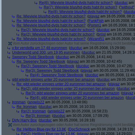
Re(6): Wieviele blus/hd-dvds habt ihr schon?
(
ducduc
am 1
Re(7): Wieviele blus/hd-dvds habt ihr schon?
(
"without"
Re(8): Wieviele blus/hd-dvds habt ihr schon?
(
ducdu
Re: Wieviele blus/hd-dvds habt ihr schon?
(
playaz
am 16.05.2008, 08:2
Re: Wieviele blus/hd-dvds habt ihr schon?
(
FunkFish
am 16.05.2008, 08
Re: Wieviele blus/hd-dvds habt ihr schon?
(
Pomm1
am 16.05.2008, 18:
Re(2): Wieviele blus/hd-dvds habt ihr schon?
(
ducduc
am 16.05.2008,
Re(2): Wieviele blus/hd-dvds habt ihr schon?
(
brösl
am 16.05.2008, 1
Re: Wieviele blus/hd-dvds habt ihr schon?
(
Wizard51
am 28.05.2008, 09
Vom Autor zurückgezogen oder Autor hat seine Registrierung nicht bestätig
v for vendetta um 17,48 euronnen
(
ducduc
am 16.05.2008, 15:29:06)
Underworld und 300, um 19,95 euronnen
(
ducduc
am 21.05.2008, 14:28:3
Sweeney Todd Steelbook
(
ducduc
am 26.05.2008, 14:41:44)
Re: Sweeney Todd Steelbook
(
playaz
am 30.05.2008, 10:42:45)
Re(2): Sweeney Todd Steelbook
(
ducduc
am 30.05.2008, 10:47:28)
Re(3): Sweeney Todd Steelbook
(
playaz
am 30.05.2008, 11:29:46
Re(4): Sweeney Todd Steelbook
(
ducduc
am 30.05.2008, 11:44
gibt wieder einiges unter 20 euronnen bei amazon
(
ducduc
am 28.05.2008,
Re: gibt wieder einiges unter 20 euronnen bei amazon
(
playaz
am 30.05
Re(2): gibt wieder einiges unter 20 euronnen bei amazon
(
ducduc
am
Re(3): gibt wieder einiges unter 20 euronnen bei amazon
(
playaz
a
Re(4): gibt wieder einiges unter 20 euronnen bei amazon
(
ducd
Ironman
(
angelo22
am 30.05.2008, 13:48:06)
Re: Ironman
(
ducduc
am 30.05.2008, 16:10:33)
Re(2): Ironman
(
angelo22
am 30.05.2008, 16:58:23)
Re(3): Ironman
(
ducduc
am 30.05.2008, 17:09:29)
Dirty Harry Box
(
ducduc
am 30.05.2008, 16:28:18)
Vom Autor zurückgezogen oder Autor hat seine Registrierung nicht bestätig
Re: Hellboy Blue-ray für 13.8€
(
DocSchneck
am 03.06.2008, 14:28:13)
Re(2): Hellboy Blue-ray für 13.8€
(
playaz
am 03.06.2008, 14:29:03)