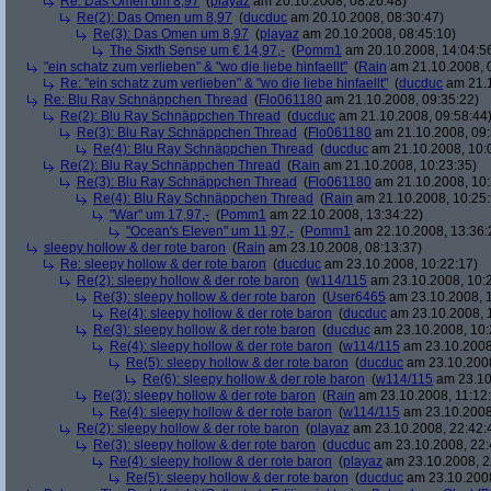
Re: Das Omen um 8,97
(
playaz
am 20.10.2008, 08:26:48)
Re(2): Das Omen um 8,97
(
ducduc
am 20.10.2008, 08:30:47)
Re(3): Das Omen um 8,97
(
playaz
am 20.10.2008, 08:45:10)
The Sixth Sense um € 14,97,-
(
Pomm1
am 20.10.2008, 14:04:5
"ein schatz zum verlieben" & "wo die liebe hinfaellt"
(
Rain
am 21.10.2008, 
Re: "ein schatz zum verlieben" & "wo die liebe hinfaellt"
(
ducduc
am 21.1
Re: Blu Ray Schnäppchen Thread
(
Flo061180
am 21.10.2008, 09:35:22)
Re(2): Blu Ray Schnäppchen Thread
(
ducduc
am 21.10.2008, 09:58:44
Re(3): Blu Ray Schnäppchen Thread
(
Flo061180
am 21.10.2008, 09:
Re(4): Blu Ray Schnäppchen Thread
(
ducduc
am 21.10.2008, 10:
Re(2): Blu Ray Schnäppchen Thread
(
Rain
am 21.10.2008, 10:23:35)
Re(3): Blu Ray Schnäppchen Thread
(
Flo061180
am 21.10.2008, 10:
Re(4): Blu Ray Schnäppchen Thread
(
Rain
am 21.10.2008, 10:25:
"War" um 17,97,-
(
Pomm1
am 22.10.2008, 13:34:22)
"Ocean's Eleven" um 11,97,-
(
Pomm1
am 22.10.2008, 13:36:
sleepy hollow & der rote baron
(
Rain
am 23.10.2008, 08:13:37)
Re: sleepy hollow & der rote baron
(
ducduc
am 23.10.2008, 10:22:17)
Re(2): sleepy hollow & der rote baron
(
w114/115
am 23.10.2008, 10:
Re(3): sleepy hollow & der rote baron
(
User6465
am 23.10.2008, 1
Re(4): sleepy hollow & der rote baron
(
ducduc
am 23.10.2008, 
Re(3): sleepy hollow & der rote baron
(
ducduc
am 23.10.2008, 10:
Re(4): sleepy hollow & der rote baron
(
w114/115
am 23.10.2008
Re(5): sleepy hollow & der rote baron
(
ducduc
am 23.10.2008
Re(6): sleepy hollow & der rote baron
(
w114/115
am 23.10
Re(3): sleepy hollow & der rote baron
(
Rain
am 23.10.2008, 11:12
Re(4): sleepy hollow & der rote baron
(
w114/115
am 23.10.2008,
Re(2): sleepy hollow & der rote baron
(
playaz
am 23.10.2008, 22:42:
Re(3): sleepy hollow & der rote baron
(
ducduc
am 23.10.2008, 22:
Re(4): sleepy hollow & der rote baron
(
playaz
am 23.10.2008, 2
Re(5): sleepy hollow & der rote baron
(
ducduc
am 23.10.2008