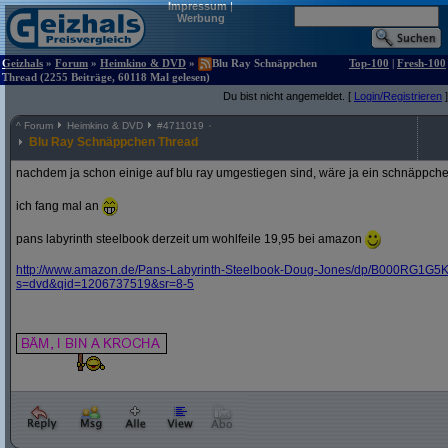
Impressum
|
Werbung
Geizhals
»
Forum
»
Heimkino & DVD
»
Blu Ray Schnäppchen
Top-100
|
Fresh-100
Thread (2255 Beiträge, 60118 Mal gelesen)
Du bist nicht angemeldet. [
Login/Registrieren
]
^
Forum
Heimkino & DVD
#
4711019
Blu Ray Schnäppchen Thread
nachdem ja schon einige auf blu ray umgestiegen sind, wäre ja ein schnäppche
ich fang mal an
pans labyrinth steelbook derzeit um wohlfeile 19,95 bei amazon
http:/
/
www.amazon.de/
Pans-Labyrinth-Steelbook-Doug-Jones/
dp/
B000RG1G5K
s=dvd&
qid=1206737519&
sr=8-5