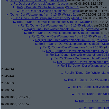
Deal der Woche bei Amazon
(
DocSchneck
am 05.08.2008, 12:22:27)
Re: Deal der Woche bei Amazon
(
ducduc
am 05.08.2008, 12:34:51)
Re(2): Deal der Woche bei Amazon
(
Wizard51
am 05.08.2008, 12:48
Re(3): Deal der Woche bei Amazon
(
ducduc
am 05.08.2008, 12:49
"Dune - Der Wüstenplanet" um € 15,95
(
Wizard51
am 07.08.2008, 23:30:3
Re: "Dune - Der Wüstenplanet" um € 15,95
(
ducduc
am 08.08.2008, 22:
Re(2): "Dune - Der Wüstenplanet" um € 15,95
(
Wizard51
am 08.08.20
Re(3): "Dune - Der Wüstenplanet" um € 15,95
(
ducduc
am 08.08.20
Re(4): "Dune - Der Wüstenplanet" um € 15,95
(
Wizard51
am 08.
Re(5): "Dune - Der Wüstenplanet" um € 15,95
(
ducduc
am 08.
Re(6): "Dune - Der Wüstenplanet" um € 15,95
(
Wizard51
a
Re(7): "Dune - Der Wüstenplanet" um € 15,95
(
ducduc
a
Re(8): "Dune - Der Wüstenplanet" um € 15,95
(
Wiza
Re(9): "Dune - Der Wüstenplanet" um € 15,95
(
du
Re(10): "Dune - Der Wüstenplanet" um € 15,95
Re(11): "Dune - Der Wüstenplanet" um € 15,
Re(12): "Dune - Der Wüstenplanet" um € 
Re(13): "Dune - Der Wüstenplanet" um
Re(14): "Dune - Der Wüstenplanet" 
23:44:36)
Re(15): "Dune - Der Wüstenplane
23:45:44)
Re(16): "Dune - Der Wüstenpla
23:56:57)
Re(17): "Dune - Der Wüsten
00:00:55)
Re(18): "Dune - Der Wüs
09.08.2008, 00:02:35)
Re(19): "Dune - Der W
09.08.2008, 00:05:52)
Re(20): "Dune - De