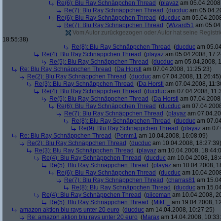
Re(6): Blu Ray Schnäppchen Thread
(
playaz
am 05.04.2008,
Re(7): Blu Ray Schnäppchen Thread
(
ducduc
am 05.04.20
Re(6): Blu Ray Schnäppchen Thread
(
ducduc
am 05.04.2008
Re(7): Blu Ray Schnäppchen Thread
(
Wizard51
am 05.04.
Vom Autor zurückgezogen oder Autor hat seine Registrie
18:55:38)
Re(8): Blu Ray Schnäppchen Thread
(
ducduc
am 05.04
Re(4): Blu Ray Schnäppchen Thread
(
playaz
am 05.04.2008, 17:2
Re(5): Blu Ray Schnäppchen Thread
(
ducduc
am 05.04.2008, 1
Re: Blu Ray Schnäppchen Thread
(
Da Horstl
am 07.04.2008, 11:25:23)
Re(2): Blu Ray Schnäppchen Thread
(
ducduc
am 07.04.2008, 11:26:45)
Re(3): Blu Ray Schnäppchen Thread
(
Da Horstl
am 07.04.2008, 11:3
Re(4): Blu Ray Schnäppchen Thread
(
ducduc
am 07.04.2008, 11:
Re(5): Blu Ray Schnäppchen Thread
(
Da Horstl
am 07.04.2008,
Re(6): Blu Ray Schnäppchen Thread
(
ducduc
am 07.04.2008
Re(7): Blu Ray Schnäppchen Thread
(
playaz
am 07.04.200
Re(8): Blu Ray Schnäppchen Thread
(
ducduc
am 07.04
Re(9): Blu Ray Schnäppchen Thread
(
playaz
am 07.
Re: Blu Ray Schnäppchen Thread
(
Pomm1
am 10.04.2008, 16:08:09)
Re(2): Blu Ray Schnäppchen Thread
(
ducduc
am 10.04.2008, 18:27:39
Re(3): Blu Ray Schnäppchen Thread
(
playaz
am 10.04.2008, 18:44:
Re(4): Blu Ray Schnäppchen Thread
(
ducduc
am 10.04.2008, 18:
Re(5): Blu Ray Schnäppchen Thread
(
playaz
am 10.04.2008, 1
Re(6): Blu Ray Schnäppchen Thread
(
ducduc
am 10.04.2008
Re(7): Blu Ray Schnäppchen Thread
(
charras81
am 15.04
Re(8): Blu Ray Schnäppchen Thread
(
ducduc
am 15.04
Re(4): Blu Ray Schnäppchen Thread
(
piiceman
am 10.04.2008, 20
Re(5): Blu Ray Schnäppchen Thread
(
MikE_
am 19.04.2008, 12
amazon aktion blu rays unter 20 euro
(
ducduc
am 14.04.2008, 10:27:25)
Re: amazon aktion blu rays unter 20 euro
(
Marax
am 14.04.2008, 10:33