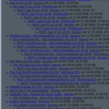
saw IV um 19,90
(
ducduc
am 11.09.2008, 12:20:55)
Re: saw IV um 19,90
(
Flo061180
am 11.09.2008, 15:14:53)
Re(2): saw IV um 19,90
(
ducduc
am 11.09.2008, 15:22:14)
Re(3): saw IV um 19,90
(
Flo061180
am 11.09.2008, 15:45:46)
Re(4): saw IV um 19,90
(
ducduc
am 11.09.2008, 15:46:45)
Re(5): saw IV um 19,90
(
Flo061180
am 11.09.2008, 15:48:15
Re(6): saw IV um 19,90
(
ducduc
am 11.09.2008, 15:49:48
Re(7): saw IV um 19,90
(
Flo061180
am 11.09.2008, 16:
Re(8): saw IV um 19,90
(
ducduc
am 11.09.2008, 16:
grindhouse box - jetzt vorbestellen um 29,90
(
ducduc
am 11.09.2008, 22:1
Re: grindhouse box - jetzt vorbestellen um 29,90
(
playaz
am 12.09.2008,
Re(2): grindhouse box - jetzt vorbestellen um 29,90
(
ducduc
am 12.09
Re(2): grindhouse box - jetzt vorbestellen um 29,90
(
DocSchneck
am 
Re(3): grindhouse box - jetzt vorbestellen um 29,90
(
playaz
am 09.
Re(4): grindhouse box - jetzt vorbestellen um 29,90
(
DocSchne
Re(5): grindhouse box - jetzt vorbestellen um 29,90
(
playaz
a
Iron Man und Die Welle
(
ducduc
am 19.09.2008, 14:37:28)
Re: Iron Man und Die Welle
(
playaz
am 19.09.2008, 17:50:48)
Re(2): Iron Man und Die Welle
(
ducduc
am 19.09.2008, 17:56:00)
The Dark Knight vorbestellbar für 22€
(
NoName2007
am 19.09.2008, 19:5
Re: The Dark Knight vorbestellbar für 22€
(
ducduc
am 19.09.2008, 20:0
Re(2): The Dark Knight vorbestellbar für 22€
(
NoName2007
am 19.09
Re(3): The Dark Knight vorbestellbar für 22€
(
ducduc
am 19.09.200
uhrwerk orange um 9,95
(
ducduc
am 20.09.2008, 15:09:10)
wall-e um 21,99 vorbestellbar
(
ducduc
am 20.09.2008, 15:20:11)
Fantastic Four - Rise of the Silver Surfer
(
playaz
am 01.10.2008, 12:32:43)
Re: Fantastic Four - Rise of the Silver Surfer
(
ducduc
am 01.10.2008, 12
weitere Schnäpchen
(
Pomm1
am 01.10.2008, 13:39:39)
Re: weitere Schnäpchen
(
ducduc
am 01.10.2008, 13:43:44)
Re(2): weitere Schnäpchen
(
Pomm1
am 01.10.2008, 14:03:47)