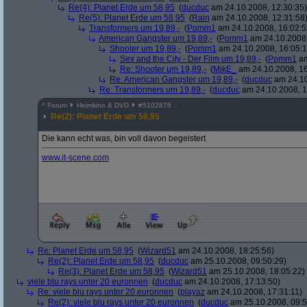
Re(4): Planet Erde um 58,95
(
ducduc
am 24.10.2008, 12:30:35)
Re(5): Planet Erde um 58,95
(
Rain
am 24.10.2008, 12:31:58
Transformers um 19,89,-
(
Pomm1
am 24.10.2008, 16:02:5
American Gangster um 19,89,-
(
Pomm1
am 24.10.2008,
Shooter um 19,89,-
(
Pomm1
am 24.10.2008, 16:05:1
Sex and the City - Der Film um 19,89,-
(
Pomm1
am
Re: Shooter um 19,89,-
(
MikE_
am 24.10.2008, 16
Re: American Gangster um 19,89,-
(
ducduc
am 24.10
Re: Transformers um 19,89,-
(
ducduc
am 24.10.2008, 1
^
Forum
Heimkino & DVD
#
5102876
Re(2): Planet Erde um 58,95
Die kann echt was, bin voll davon begeistert
www.it-scene.com
Re: Planet Erde um 58,95
(
Wizard51
am 24.10.2008, 18:25:56)
Re(2): Planet Erde um 58,95
(
ducduc
am 25.10.2008, 09:50:29)
Re(3): Planet Erde um 58,95
(
Wizard51
am 25.10.2008, 18:05:22)
viele blu rays unter 20 euronnen
(
ducduc
am 24.10.2008, 17:13:50)
Re: viele blu rays unter 20 euronnen
(
playaz
am 24.10.2008, 17:31:11)
Re(2): viele blu rays unter 20 euronnen
(
ducduc
am 25.10.2008, 09:5