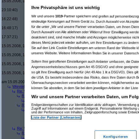
15.05.2008, 18:08:08)
Re(15): Men in Black um £12.33 v
Ihre Privatsphäre ist uns wichtig
23:10:40)
Re(16): Men in Black um £12.33
Wir und unsere
1019
-Partner speichern und greifen auf personenbezo
16:22:48)
eindeutige Kennungen auf Ihrem Gerät zu. Durch Auswahl von Akzeptier
Re(17): Men in Black um £12
für die unter „Wir und unsere Partner verarbeiten Daten, um Ihnen Dien
16:48:17)
Durch Auswahl von Alle ablehnen oder Widerruf Ihrer Einwilligung werde
Re(18): Men in Black um 
17:37:21)
deaktiviert sind, sind manche Inhalte und Anzeigen möglicherweise nicht
Re(19): Men in Black u
dieses Menü jederzeit wieder aufrufen, um Ihre Einstellungen zu ändern 
15.05.2008, 17:43:00)
Sie auf den Link Cookie-Einstellungen am unteren Rand der Webseite kli
Re(20): Men in Blac
unseres Website. Weitere Informationen finden Sie in unserer Datensch
15.05.2008, 17:46:13)
Re(21): Men in B
Sofern Ihre getroffenen Einstellungen auch Anbieter umfassen, die Daten
15.05.2008, 17:49:46)
Angemessenheitsbeschlusses gem Art 45 DSGVO und ohne geeignete G
Re(22): Men in
so gilt Ihre Einwilligung auch hierfür (Art 49 Abs 1 lit a DSGVO). Dies gi
15.05.2008, 18:07:18)
die USA. Es besteht insbesondere das Risiko, dass Ihre Daten durch B
Re(23): Men
am 15.05.2008, 18:13:17)
Überwachungszwecken verarbeitet werden können, möglicherweise auc
Wieviele blus/hd-dvds habt ihr schon?
(
brösl
am 15.05.2008, 18:06:08)
können Sie abstellen, in dem Sie bei dem jeweiligen Anbieter in der Liste
Re: Wieviele blus/hd-dvds habt ihr schon?
(
ducduc
am 15.05.2008, 18:0
Re(2): Wieviele blus/hd-dvds habt ihr schon?
(
brösl
am 15.05.2008, 1
Wir und unsere Partner verarbeiten Daten, um Folg
Re(3): Wieviele blus/hd-dvds habt ihr schon?
(
ducduc
am 15.05.20
Endgeräteeigenschaften zur Identifikation aktiv abfragen. Verwendung 
Re(2): Wieviele blus/hd-dvds habt ihr schon?
(
hackenbush
am 15.05.
Zugriff auf Informationen auf einem Endgerät. Personalisierte Werbung
Re(3): Wieviele blus/hd-dvds habt ihr schon?
(
ducduc
am 16.05.20
und der Performance von Inhalten, Zielgruppenforschung sowie Entwic
Re(4): Wieviele blus/hd-dvds habt ihr schon?
(
hackenbush
am 1
Liste der Partner (Lieferanten)
Re(5): Wieviele blus/hd-dvds habt ihr schon?
(
ducduc
am 16.
Re(6): Wieviele blus/hd-dvds habt ihr schon?
(
hackenbus
Re: Wieviele blus/hd-dvds habt ihr schon?
(
"without"
am 15.05.2008, 18
Re(2): Wieviele blus/hd-dvds habt ihr schon?
(
ducduc
am 15.05.2008,
Konfigurieren
Re(3): Wieviele blus/hd-dvds habt ihr schon?
(
"without"
am 15.05.2