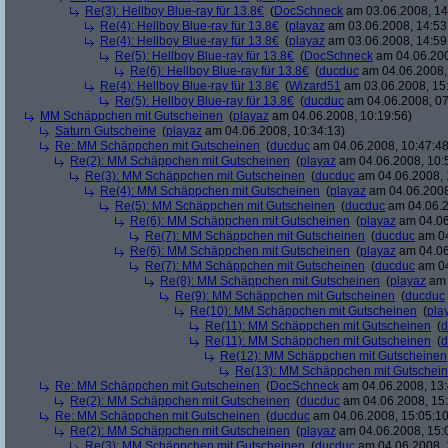
Re(3): Hellboy Blue-ray für 13.8€
(
DocSchneck
am 03.06.2008, 14
Re(4): Hellboy Blue-ray für 13.8€
(
playaz
am 03.06.2008, 14:53
Re(4): Hellboy Blue-ray für 13.8€
(
playaz
am 03.06.2008, 14:59
Re(5): Hellboy Blue-ray für 13.8€
(
DocSchneck
am 04.06.200
Re(6): Hellboy Blue-ray für 13.8€
(
ducduc
am 04.06.2008,
Re(4): Hellboy Blue-ray für 13.8€
(
Wizard51
am 03.06.2008, 15
Re(5): Hellboy Blue-ray für 13.8€
(
ducduc
am 04.06.2008, 07
MM Schäppchen mit Gutscheinen
(
playaz
am 04.06.2008, 10:19:56)
Saturn Gutscheine
(
playaz
am 04.06.2008, 10:34:13)
Re: MM Schäppchen mit Gutscheinen
(
ducduc
am 04.06.2008, 10:47:48
Re(2): MM Schäppchen mit Gutscheinen
(
playaz
am 04.06.2008, 10:
Re(3): MM Schäppchen mit Gutscheinen
(
ducduc
am 04.06.2008, 
Re(4): MM Schäppchen mit Gutscheinen
(
playaz
am 04.06.2008
Re(5): MM Schäppchen mit Gutscheinen
(
ducduc
am 04.06.2
Re(6): MM Schäppchen mit Gutscheinen
(
playaz
am 04.06
Re(7): MM Schäppchen mit Gutscheinen
(
ducduc
am 04
Re(6): MM Schäppchen mit Gutscheinen
(
playaz
am 04.06
Re(7): MM Schäppchen mit Gutscheinen
(
ducduc
am 04
Re(8): MM Schäppchen mit Gutscheinen
(
playaz
am 
Re(9): MM Schäppchen mit Gutscheinen
(
ducduc
Re(10): MM Schäppchen mit Gutscheinen
(
pla
Re(11): MM Schäppchen mit Gutscheinen
(
d
Re(11): MM Schäppchen mit Gutscheinen
(
d
Re(12): MM Schäppchen mit Gutscheinen
Re(13): MM Schäppchen mit Gutschei
Re: MM Schäppchen mit Gutscheinen
(
DocSchneck
am 04.06.2008, 13:
Re(2): MM Schäppchen mit Gutscheinen
(
ducduc
am 04.06.2008, 15:
Re: MM Schäppchen mit Gutscheinen
(
ducduc
am 04.06.2008, 15:05:10
Re(2): MM Schäppchen mit Gutscheinen
(
playaz
am 04.06.2008, 15:
Re(3): MM Schäppchen mit Gutscheinen
(
ducduc
am 04.06.2008, 