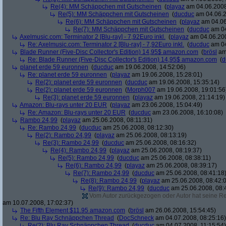
Re(4): MM Schäppchen mit Gutscheinen
(
playaz
am 04.06.2008
Re(5): MM Schäppchen mit Gutscheinen
(
ducduc
am 04.06.2
Re(6): MM Schäppchen mit Gutscheinen
(
playaz
am 04.06
Re(7): MM Schäppchen mit Gutscheinen
(
ducduc
am 04
Axelmusic.com: Terminator 2 [Blu-ray] - 7,92Euro inkl.
(
playaz
am 04.06.200
Re: Axelmusic.com: Terminator 2 [Blu-ray] - 7,92Euro inkl.
(
ducduc
am 04
Blade Runner (Five-Disc Collector's Edition) 14,95$ amazon.com
(
brösl
am 
Re: Blade Runner (Five-Disc Collector's Edition) 14,95$ amazon.com
(
d
planet erde 59 euronnen
(
ducduc
am 19.06.2008, 14:52:06)
Re: planet erde 59 euronnen
(
playaz
am 19.06.2008, 15:28:01)
Re(2): planet erde 59 euronnen
(
ducduc
am 19.06.2008, 15:35:14)
Re(2): planet erde 59 euronnen
(
Morph007
am 19.06.2008, 19:01:56
Re(3): planet erde 59 euronnen
(
playaz
am 19.06.2008, 21:14:19)
Amazon: Blu-rays unter 20 EUR
(
playaz
am 23.06.2008, 15:04:49)
Re: Amazon: Blu-rays unter 20 EUR
(
ducduc
am 23.06.2008, 16:10:08)
Rambo 24,99
(
playaz
am 25.06.2008, 08:11:31)
Re: Rambo 24,99
(
ducduc
am 25.06.2008, 08:12:30)
Re(2): Rambo 24,99
(
playaz
am 25.06.2008, 08:13:19)
Re(3): Rambo 24,99
(
ducduc
am 25.06.2008, 08:16:32)
Re(4): Rambo 24,99
(
playaz
am 25.06.2008, 08:19:37)
Re(5): Rambo 24,99
(
ducduc
am 25.06.2008, 08:38:11)
Re(6): Rambo 24,99
(
playaz
am 25.06.2008, 08:39:17)
Re(7): Rambo 24,99
(
ducduc
am 25.06.2008, 08:41:18
Re(8): Rambo 24,99
(
playaz
am 25.06.2008, 08:42:
Re(9): Rambo 24,99
(
ducduc
am 25.06.2008, 08:
Vom Autor zurückgezogen oder Autor hat seine Regi
am 10.07.2008, 17:02:37)
The Fifth Element $11.95 amazon.com
(
brösl
am 26.06.2008, 15:54:45)
Re: Blu Ray Schnäppchen Thread
(
DocSchneck
am 04.07.2008, 08:25:16)
Re(2): Blu Ray Schnäppchen Thread
(
ducduc
am 04.07.2008, 11:15:54)