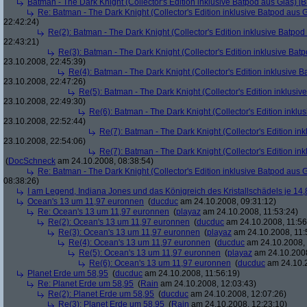
Batman - The Dark Knight (Collector's Edition inklusive Batpod aus Glas) [B
Re: Batman - The Dark Knight (Collector's Edition inklusive Batpod aus G
22:42:24)
Re(2): Batman - The Dark Knight (Collector's Edition inklusive Batpod 
22:43:21)
Re(3): Batman - The Dark Knight (Collector's Edition inklusive Batp
23.10.2008, 22:45:39)
Re(4): Batman - The Dark Knight (Collector's Edition inklusive B
23.10.2008, 22:47:26)
Re(5): Batman - The Dark Knight (Collector's Edition inklusive
23.10.2008, 22:49:30)
Re(6): Batman - The Dark Knight (Collector's Edition inklus
23.10.2008, 22:52:44)
Re(7): Batman - The Dark Knight (Collector's Edition ink
23.10.2008, 22:54:06)
Re(7): Batman - The Dark Knight (Collector's Edition ink
(
DocSchneck
am 24.10.2008, 08:38:54)
Re: Batman - The Dark Knight (Collector's Edition inklusive Batpod aus G
08:38:26)
I am Legend, Indiana Jones und das Königreich des Kristallschädels je 14,
Ocean's 13 um 11,97 euronnen
(
ducduc
am 24.10.2008, 09:31:12)
Re: Ocean's 13 um 11,97 euronnen
(
playaz
am 24.10.2008, 11:53:24)
Re(2): Ocean's 13 um 11,97 euronnen
(
ducduc
am 24.10.2008, 11:56
Re(3): Ocean's 13 um 11,97 euronnen
(
playaz
am 24.10.2008, 11:
Re(4): Ocean's 13 um 11,97 euronnen
(
ducduc
am 24.10.2008, 
Re(5): Ocean's 13 um 11,97 euronnen
(
playaz
am 24.10.2008
Re(6): Ocean's 13 um 11,97 euronnen
(
ducduc
am 24.10.2
Planet Erde um 58,95
(
ducduc
am 24.10.2008, 11:56:19)
Re: Planet Erde um 58,95
(
Rain
am 24.10.2008, 12:03:43)
Re(2): Planet Erde um 58,95
(
ducduc
am 24.10.2008, 12:07:26)
Re(3): Planet Erde um 58,95
(
Rain
am 24.10.2008, 12:23:10)