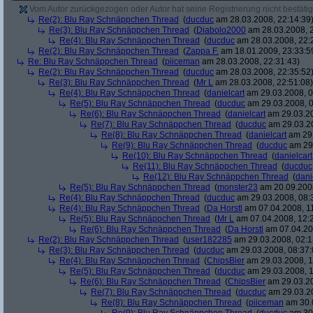
Vom Autor zurückgezogen oder Autor hat seine Registrierung nicht bestätig
Re(2): Blu Ray Schnäppchen Thread
(
ducduc
am 28.03.2008, 22:14:39
Re(3): Blu Ray Schnäppchen Thread
(
Diabolo2000
am 28.03.2008, 2
Re(4): Blu Ray Schnäppchen Thread
(
ducduc
am 28.03.2008, 22:
Re(2): Blu Ray Schnäppchen Thread
(
Zappa F.
am 18.01.2009, 23:33:5
Re: Blu Ray Schnäppchen Thread
(
piiceman
am 28.03.2008, 22:31:43)
Re(2): Blu Ray Schnäppchen Thread
(
ducduc
am 28.03.2008, 22:35:52
Re(3): Blu Ray Schnäppchen Thread
(
Mr L
am 28.03.2008, 22:51:08)
Re(4): Blu Ray Schnäppchen Thread
(
danielcart
am 29.03.2008, 0
Re(5): Blu Ray Schnäppchen Thread
(
ducduc
am 29.03.2008, 0
Re(6): Blu Ray Schnäppchen Thread
(
danielcart
am 29.03.20
Re(7): Blu Ray Schnäppchen Thread
(
ducduc
am 29.03.20
Re(8): Blu Ray Schnäppchen Thread
(
danielcart
am 29.
Re(9): Blu Ray Schnäppchen Thread
(
ducduc
am 29.
Re(10): Blu Ray Schnäppchen Thread
(
danielcart
Re(11): Blu Ray Schnäppchen Thread
(
ducduc
Re(12): Blu Ray Schnäppchen Thread
(
dani
Re(5): Blu Ray Schnäppchen Thread
(
monster23
am 20.09.2008
Re(4): Blu Ray Schnäppchen Thread
(
ducduc
am 29.03.2008, 08:
Re(4): Blu Ray Schnäppchen Thread
(
Da Horstl
am 07.04.2008, 11
Re(5): Blu Ray Schnäppchen Thread
(
Mr L
am 07.04.2008, 12:
Re(6): Blu Ray Schnäppchen Thread
(
Da Horstl
am 07.04.20
Re(2): Blu Ray Schnäppchen Thread
(
user182285
am 29.03.2008, 02:1
Re(3): Blu Ray Schnäppchen Thread
(
ducduc
am 29.03.2008, 08:37:
Re(4): Blu Ray Schnäppchen Thread
(
ChipsBier
am 29.03.2008, 1
Re(5): Blu Ray Schnäppchen Thread
(
ducduc
am 29.03.2008, 1
Re(6): Blu Ray Schnäppchen Thread
(
ChipsBier
am 29.03.20
Re(7): Blu Ray Schnäppchen Thread
(
ducduc
am 29.03.20
Re(8): Blu Ray Schnäppchen Thread
(
piiceman
am 30.0