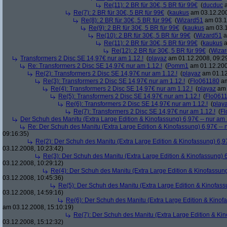
Re(11): 2 BR für 30€, 5 BR für 99€
(
ducduc
a
Re(7): 2 BR für 30€, 5 BR für 99€
(
kaukus
am 03.12.200
Re(8): 2 BR für 30€, 5 BR für 99€
(
Wizard51
am 03.1
Re(9): 2 BR für 30€, 5 BR für 99€
(
kaukus
am 03.1
Re(10): 2 BR für 30€, 5 BR für 99€
(
Wizard51
a
Re(11): 2 BR für 30€, 5 BR für 99€
(
kaukus
a
Re(12): 2 BR für 30€, 5 BR für 99€
(
Wiza
Transformers 2 Disc SE 14,97€ nur am 1.12.!
(
playaz
am 01.12.2008, 09:2
Re: Transformers 2 Disc SE 14,97€ nur am 1.12.!
(
Pomm1
am 01.12.200
Re(2): Transformers 2 Disc SE 14,97€ nur am 1.12.!
(
playaz
am 01.12
Re(3): Transformers 2 Disc SE 14,97€ nur am 1.12.!
(
Flo061180
am
Re(4): Transformers 2 Disc SE 14,97€ nur am 1.12.!
(
playaz
am 
Re(5): Transformers 2 Disc SE 14,97€ nur am 1.12.!
(
Flo061
Re(6): Transformers 2 Disc SE 14,97€ nur am 1.12.!
(
play
Re(7): Transformers 2 Disc SE 14,97€ nur am 1.12.!
(
Fl
Der Schuh des Manitu (Extra Large Edition & Kinofassung) 6,97€ -- nur am
Re: Der Schuh des Manitu (Extra Large Edition & Kinofassung) 6,97€ -- 
09:16:35)
Re(2): Der Schuh des Manitu (Extra Large Edition & Kinofassung) 6,9
03.12.2008, 10:23:42)
Re(3): Der Schuh des Manitu (Extra Large Edition & Kinofassung) 6
03.12.2008, 10:29:12)
Re(4): Der Schuh des Manitu (Extra Large Edition & Kinofassung
03.12.2008, 10:45:36)
Re(5): Der Schuh des Manitu (Extra Large Edition & Kinofass
03.12.2008, 14:59:16)
Re(6): Der Schuh des Manitu (Extra Large Edition & Kinofa
am 03.12.2008, 15:10:19)
Re(7): Der Schuh des Manitu (Extra Large Edition & Kin
03.12.2008, 15:12:32)