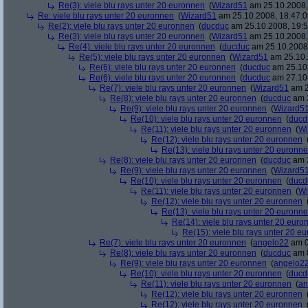
Re(3): viele blu rays unter 20 euronnen
(
Wizard51
am 25.10.2008,
Re: viele blu rays unter 20 euronnen
(
Wizard51
am 25.10.2008, 18:47:0
Re(2): viele blu rays unter 20 euronnen
(
ducduc
am 25.10.2008, 19:5
Re(3): viele blu rays unter 20 euronnen
(
Wizard51
am 25.10.2008,
Re(4): viele blu rays unter 20 euronnen
(
ducduc
am 25.10.2008,
Re(5): viele blu rays unter 20 euronnen
(
Wizard51
am 25.10.
Re(6): viele blu rays unter 20 euronnen
(
ducduc
am 25.10.
Re(6): viele blu rays unter 20 euronnen
(
ducduc
am 27.10.
Re(7): viele blu rays unter 20 euronnen
(
Wizard51
am 2
Re(8): viele blu rays unter 20 euronnen
(
ducduc
am 2
Re(9): viele blu rays unter 20 euronnen
(
Wizard5
Re(10): viele blu rays unter 20 euronnen
(
ducd
Re(11): viele blu rays unter 20 euronnen
(
Wi
Re(12): viele blu rays unter 20 euronnen
Re(13): viele blu rays unter 20 euronn
Re(8): viele blu rays unter 20 euronnen
(
ducduc
am 2
Re(9): viele blu rays unter 20 euronnen
(
Wizard5
Re(10): viele blu rays unter 20 euronnen
(
ducd
Re(11): viele blu rays unter 20 euronnen
(
Wi
Re(12): viele blu rays unter 20 euronnen
Re(13): viele blu rays unter 20 euronn
Re(14): viele blu rays unter 20 euro
Re(15): viele blu rays unter 20 e
Re(7): viele blu rays unter 20 euronnen
(
angelo22
am 0
Re(8): viele blu rays unter 20 euronnen
(
ducduc
am 0
Re(9): viele blu rays unter 20 euronnen
(
angelo2
Re(10): viele blu rays unter 20 euronnen
(
ducd
Re(11): viele blu rays unter 20 euronnen
(
an
Re(12): viele blu rays unter 20 euronnen
Re(12): viele blu rays unter 20 euronnen