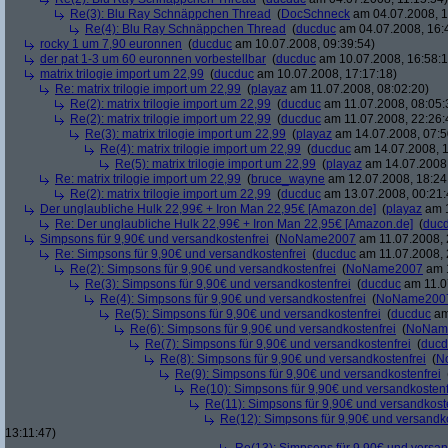
Re(3): Blu Ray Schnäppchen Thread
(
DocSchneck
am 04.07.2008, 1
Re(4): Blu Ray Schnäppchen Thread
(
ducduc
am 04.07.2008, 16:
rocky 1 um 7,90 euronnen
(
ducduc
am 10.07.2008, 09:39:54)
der pat 1-3 um 60 euronnen vorbestellbar
(
ducduc
am 10.07.2008, 16:58:1
matrix trilogie import um 22,99
(
ducduc
am 10.07.2008, 17:17:18)
Re: matrix trilogie import um 22,99
(
playaz
am 11.07.2008, 08:02:20)
Re(2): matrix trilogie import um 22,99
(
ducduc
am 11.07.2008, 08:05:
Re(2): matrix trilogie import um 22,99
(
ducduc
am 11.07.2008, 22:26:
Re(3): matrix trilogie import um 22,99
(
playaz
am 14.07.2008, 07:5
Re(4): matrix trilogie import um 22,99
(
ducduc
am 14.07.2008, 1
Re(5): matrix trilogie import um 22,99
(
playaz
am 14.07.2008,
Re: matrix trilogie import um 22,99
(
bruce_wayne
am 12.07.2008, 18:24
Re(2): matrix trilogie import um 22,99
(
ducduc
am 13.07.2008, 00:21:
Der unglaubliche Hulk 22,99€ + Iron Man 22,95€ [Amazon.de]
(
playaz
am 1
Re: Der unglaubliche Hulk 22,99€ + Iron Man 22,95€ [Amazon.de]
(
duc
Simpsons für 9,90€ und versandkostenfrei
(
NoName2007
am 11.07.2008, 
Re: Simpsons für 9,90€ und versandkostenfrei
(
ducduc
am 11.07.2008, 
Re(2): Simpsons für 9,90€ und versandkostenfrei
(
NoName2007
am 1
Re(3): Simpsons für 9,90€ und versandkostenfrei
(
ducduc
am 11.0
Re(4): Simpsons für 9,90€ und versandkostenfrei
(
NoName200
Re(5): Simpsons für 9,90€ und versandkostenfrei
(
ducduc
am
Re(6): Simpsons für 9,90€ und versandkostenfrei
(
NoNam
Re(7): Simpsons für 9,90€ und versandkostenfrei
(
ducd
Re(8): Simpsons für 9,90€ und versandkostenfrei
(
N
Re(9): Simpsons für 9,90€ und versandkostenfrei
Re(10): Simpsons für 9,90€ und versandkostenf
Re(11): Simpsons für 9,90€ und versandkost
Re(12): Simpsons für 9,90€ und versandko
13:11:47)