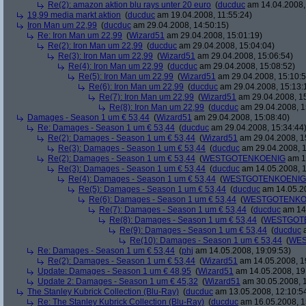
Re(2): amazon aktion blu rays unter 20 euro
(
ducduc
am 14.04.2008,
19,99 media markt aktion
(
ducduc
am 19.04.2008, 11:55:24)
Iron Man um 22,99
(
ducduc
am 29.04.2008, 14:50:15)
Re: Iron Man um 22,99
(
Wizard51
am 29.04.2008, 15:01:19)
Re(2): Iron Man um 22,99
(
ducduc
am 29.04.2008, 15:04:04)
Re(3): Iron Man um 22,99
(
Wizard51
am 29.04.2008, 15:06:54)
Re(4): Iron Man um 22,99
(
ducduc
am 29.04.2008, 15:08:52)
Re(5): Iron Man um 22,99
(
Wizard51
am 29.04.2008, 15:10:5
Re(6): Iron Man um 22,99
(
ducduc
am 29.04.2008, 15:13:
Re(7): Iron Man um 22,99
(
Wizard51
am 29.04.2008, 15
Re(8): Iron Man um 22,99
(
ducduc
am 29.04.2008, 1
Damages - Season 1 um € 53,44
(
Wizard51
am 29.04.2008, 15:08:40)
Re: Damages - Season 1 um € 53,44
(
ducduc
am 29.04.2008, 15:34:44
Re(2): Damages - Season 1 um € 53,44
(
Wizard51
am 29.04.2008, 1
Re(3): Damages - Season 1 um € 53,44
(
ducduc
am 29.04.2008, 1
Re(2): Damages - Season 1 um € 53,44
(
WESTGOTENKOENIG
am 14
Re(3): Damages - Season 1 um € 53,44
(
ducduc
am 14.05.2008, 1
Re(4): Damages - Season 1 um € 53,44
(
WESTGOTENKOENIG
Re(5): Damages - Season 1 um € 53,44
(
ducduc
am 14.05.20
Re(6): Damages - Season 1 um € 53,44
(
WESTGOTENKO
Re(7): Damages - Season 1 um € 53,44
(
ducduc
am 14.
Re(8): Damages - Season 1 um € 53,44
(
WESTGOT
Re(9): Damages - Season 1 um € 53,44
(
ducduc
a
Re(10): Damages - Season 1 um € 53,44
(
WES
Re: Damages - Season 1 um € 53,44
(
phj
am 14.05.2008, 19:09:53)
Re(2): Damages - Season 1 um € 53,44
(
Wizard51
am 14.05.2008, 1
Update: Damages - Season 1 um € 48,95
(
Wizard51
am 14.05.2008, 19
Update 2: Damages - Season 1 um € 45,32
(
Wizard51
am 30.05.2008, 1
The Stanley Kubrick Collection (Blu-Ray)
(
ducduc
am 13.05.2008, 12:10:5
Re: The Stanley Kubrick Collection (Blu-Ray)
(
ducduc
am 16.05.2008, 1