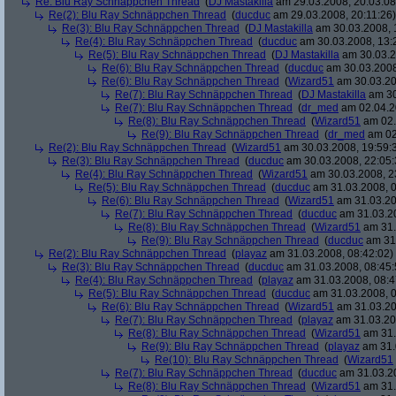
Re: Blu Ray Schnäppchen Thread
(
DJ Mastakilla
am 29.03.2008, 20:03:08
Re(2): Blu Ray Schnäppchen Thread
(
ducduc
am 29.03.2008, 20:11:26)
Re(3): Blu Ray Schnäppchen Thread
(
DJ Mastakilla
am 30.03.2008, 
Re(4): Blu Ray Schnäppchen Thread
(
ducduc
am 30.03.2008, 13:
Re(5): Blu Ray Schnäppchen Thread
(
DJ Mastakilla
am 30.03.2
Re(6): Blu Ray Schnäppchen Thread
(
ducduc
am 30.03.2008
Re(6): Blu Ray Schnäppchen Thread
(
Wizard51
am 30.03.20
Re(7): Blu Ray Schnäppchen Thread
(
DJ Mastakilla
am 30
Re(7): Blu Ray Schnäppchen Thread
(
dr_med
am 02.04.2
Re(8): Blu Ray Schnäppchen Thread
(
Wizard51
am 02.
Re(9): Blu Ray Schnäppchen Thread
(
dr_med
am 02
Re(2): Blu Ray Schnäppchen Thread
(
Wizard51
am 30.03.2008, 19:59:
Re(3): Blu Ray Schnäppchen Thread
(
ducduc
am 30.03.2008, 22:05:
Re(4): Blu Ray Schnäppchen Thread
(
Wizard51
am 30.03.2008, 2
Re(5): Blu Ray Schnäppchen Thread
(
ducduc
am 31.03.2008, 0
Re(6): Blu Ray Schnäppchen Thread
(
Wizard51
am 31.03.20
Re(7): Blu Ray Schnäppchen Thread
(
ducduc
am 31.03.20
Re(8): Blu Ray Schnäppchen Thread
(
Wizard51
am 31.
Re(9): Blu Ray Schnäppchen Thread
(
ducduc
am 31.
Re(2): Blu Ray Schnäppchen Thread
(
playaz
am 31.03.2008, 08:42:02)
Re(3): Blu Ray Schnäppchen Thread
(
ducduc
am 31.03.2008, 08:45:
Re(4): Blu Ray Schnäppchen Thread
(
playaz
am 31.03.2008, 08:4
Re(5): Blu Ray Schnäppchen Thread
(
ducduc
am 31.03.2008, 0
Re(6): Blu Ray Schnäppchen Thread
(
Wizard51
am 31.03.20
Re(7): Blu Ray Schnäppchen Thread
(
playaz
am 31.03.20
Re(8): Blu Ray Schnäppchen Thread
(
Wizard51
am 31.
Re(9): Blu Ray Schnäppchen Thread
(
playaz
am 31.
Re(10): Blu Ray Schnäppchen Thread
(
Wizard51
Re(7): Blu Ray Schnäppchen Thread
(
ducduc
am 31.03.20
Re(8): Blu Ray Schnäppchen Thread
(
Wizard51
am 31.