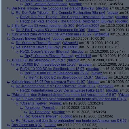
Re(3): weitere Schnäpchen
(
ducduc
am 01.10.2008, 14:05:56)
Der Pate Trilogie - The Coppola Restoration [Blu-ray]
(
ducduc
am 08.10.20
Re: Der Pate Trilogie - The Coppola Restoration [Blu-ray]
(
playaz
am 08.
Re(2): Der Pate Trilogie - The Coppola Restoration [Blu-ray]
(
ducduc
Re(2): Der Pate Trilogie - The Coppola Restoration [Blu-ray]
(
ducduc
2 Blu Ray aus 53 verschiedenen für 30€
(
NoName2007
am 13.10.2008, 13
Re: 2 Blu Ray aus 53 verschiedenen für 30€
(
ducduc
am 13.10.2008, 14
"Ein Schatz zum Verlieben" bei Amazon um € 13,97
(
Wizard51
am 15.10.20
Ocean's Eleven [Blu-ray]
(
ducduc
am 15.10.2008, 10:00:20)
Re: Ocean's Eleven [Blu-ray]
(
Wizard51
am 15.10.2008, 10:01:40)
Re: Ocean's Eleven [Blu-ray]
(
w114/115
am 15.10.2008, 10:02:15)
Re(2): Ocean's Eleven [Blu-ray]
(
ducduc
am 15.10.2008, 10:03:47)
Re(3): Ocean's Eleven [Blu-ray]
(
w114/115
am 15.10.2008, 10:09:
10.000 BC im Steelbook um 15,97
(
ducduc
am 15.10.2008, 14:19:13)
Re: 10.000 BC im Steelbook um 15,97
(
Esubam
am 16.10.2008, 09:10:
Re(2): 10.000 BC im Steelbook um 15,97
(
ducduc
am 16.10.2008, 09
Re(3): 10.000 BC im Steelbook um 15,97
(
playaz
am 16.10.2008, 
Re(4): 10.000 BC im Steelbook um 15,97
(
ducduc
am 16.10.200
Keinohrhasen 15,97 Der schwarze Falke 11,97
(
ducduc
am 16.10.2008, 09
Re: Keinohrhasen 15,97 Der schwarze Falke 11,97
(
angelo22
am 16.10.
Re(2): Keinohrhasen 15,97 Der schwarze Falke 11,97
(
ducduc
am 16.
"Edward mit den Scherenhänden" nur heute bei Amazon um € 8,97
(
Wizar
Re: "Edward mit den Scherenhänden" nur heute bei Amazon um € 8,97
"Ocean's Twelve"
(
Pomm1
am 19.10.2008, 13:35:34)
Penelope
(
Pomm1
am 19.10.2008, 13:38:01)
Re: Penelope
(
ducduc
am 19.10.2008, 13:50:25)
Re: "Ocean's Twelve"
(
ducduc
am 19.10.2008, 13:50:56)
Re: "Edward mit den Scherenhänden" nur heute bei Amazon um € 8,97
Das Omen um 8,97
(
ducduc
am 20.10.2008, 07:00:32)