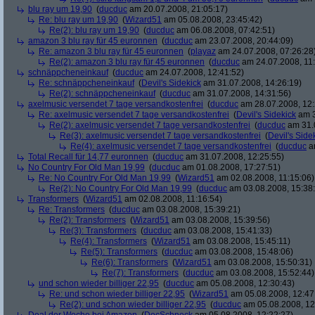
blu ray um 19,90
(
ducduc
am 20.07.2008, 21:05:17)
Re: blu ray um 19,90
(
Wizard51
am 05.08.2008, 23:45:42)
Re(2): blu ray um 19,90
(
ducduc
am 06.08.2008, 07:42:51)
amazon 3 blu ray für 45 euronnen
(
ducduc
am 23.07.2008, 20:44:09)
Re: amazon 3 blu ray für 45 euronnen
(
playaz
am 24.07.2008, 07:26:28
Re(2): amazon 3 blu ray für 45 euronnen
(
ducduc
am 24.07.2008, 11:
schnäppcheneinkauf
(
ducduc
am 24.07.2008, 12:41:52)
Re: schnäppcheneinkauf
(
Devil's Sidekick
am 31.07.2008, 14:26:19)
Re(2): schnäppcheneinkauf
(
ducduc
am 31.07.2008, 14:31:56)
axelmusic versendet 7 tage versandkostenfrei
(
ducduc
am 28.07.2008, 12:
Re: axelmusic versendet 7 tage versandkostenfrei
(
Devil's Sidekick
am 3
Re(2): axelmusic versendet 7 tage versandkostenfrei
(
ducduc
am 31.0
Re(3): axelmusic versendet 7 tage versandkostenfrei
(
Devil's Side
Re(4): axelmusic versendet 7 tage versandkostenfrei
(
ducduc
am
Total Recall für 14,77 euronnen
(
ducduc
am 31.07.2008, 12:25:55)
No Country For Old Man 19,99
(
ducduc
am 01.08.2008, 17:27:51)
Re: No Country For Old Man 19,99
(
Wizard51
am 02.08.2008, 11:15:06)
Re(2): No Country For Old Man 19,99
(
ducduc
am 03.08.2008, 15:38
Transformers
(
Wizard51
am 02.08.2008, 11:16:54)
Re: Transformers
(
ducduc
am 03.08.2008, 15:39:21)
Re(2): Transformers
(
Wizard51
am 03.08.2008, 15:39:56)
Re(3): Transformers
(
ducduc
am 03.08.2008, 15:41:33)
Re(4): Transformers
(
Wizard51
am 03.08.2008, 15:45:11)
Re(5): Transformers
(
ducduc
am 03.08.2008, 15:48:06)
Re(6): Transformers
(
Wizard51
am 03.08.2008, 15:50:31)
Re(7): Transformers
(
ducduc
am 03.08.2008, 15:52:44)
und schon wieder billiger 22,95
(
ducduc
am 05.08.2008, 12:30:43)
Re: und schon wieder billiger 22,95
(
Wizard51
am 05.08.2008, 12:47
Re(2): und schon wieder billiger 22,95
(
ducduc
am 05.08.2008, 12