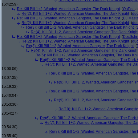
Re(10): Kill Bill 1+2, Wanted, American Gangste
16:42:59)
Re: Kill Bill 1+2, Wanted, American Gangster, The Dark Knight
(
OoPee
a
Re(2): Kill Bill 1+2, Wanted, American Gangster, The Dark Knight
(
du
Re: Kill Bill 1+2, Wanted, American Gangster, The Dark Knight
(
DJ Masta
Re(2): Kill Bill 1+2, Wanted, American Gangster, The Dark Knight
(
du
Re(3): Kill Bill 1+2, Wanted, American Gangster, The Dark Knight
(
Re(4): Kill Bill 1+2, Wanted, American Gangster, The Dark Knigh
Re: Kill Bill 1+2, Wanted, American Gangster, The Dark Knight
(
DocSchn
Re(2): Kill Bill 1+2, Wanted, American Gangster, The Dark Knight
(
du
Re(3): Kill Bill 1+2, Wanted, American Gangster, The Dark Knight
(
Re(4): Kill Bill 1+2, Wanted, American Gangster, The Dark Knigh
Re(5): Kill Bill 1+2, Wanted, American Gangster, The Dark Kni
Re(6): Kill Bill 1+2, Wanted, American Gangster, The Dark 
Re(7): Kill Bill 1+2, Wanted, American Gangster, The Da
13:00:06)
Re(8): Kill Bill 1+2, Wanted, American Gangster, The
13:07:35)
Re(9): Kill Bill 1+2, Wanted, American Gangster, T
15:19:32)
Re(8): Kill Bill 1+2, Wanted, American Gangster, The
15:40:04)
Re(9): Kill Bill 1+2, Wanted, American Gangster, T
20:53:36)
Re(10): Kill Bill 1+2, Wanted, American Gangste
20:54:27)
Re(6): Kill Bill 1+2, Wanted, American Gangster, The Dark 
Re(7): Kill Bill 1+2, Wanted, American Gangster, The Da
20:54:30)
Re(8): Kill Bill 1+2, Wanted, American Gangster, The
20:55:40)