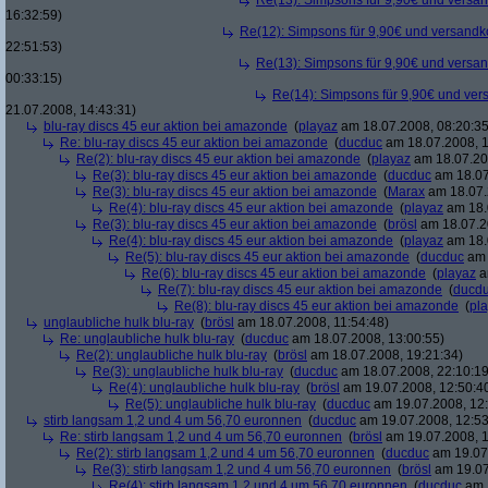
Re(13): Simpsons für 9,90€ und versan
16:32:59)
Re(12): Simpsons für 9,90€ und versandko
22:51:53)
Re(13): Simpsons für 9,90€ und versan
00:33:15)
Re(14): Simpsons für 9,90€ und ver
21.07.2008, 14:43:31)
blu-ray discs 45 eur aktion bei amazonde
(
playaz
am 18.07.2008, 08:20:35
Re: blu-ray discs 45 eur aktion bei amazonde
(
ducduc
am 18.07.2008, 1
Re(2): blu-ray discs 45 eur aktion bei amazonde
(
playaz
am 18.07.200
Re(3): blu-ray discs 45 eur aktion bei amazonde
(
ducduc
am 18.07
Re(3): blu-ray discs 45 eur aktion bei amazonde
(
Marax
am 18.07.
Re(4): blu-ray discs 45 eur aktion bei amazonde
(
playaz
am 18.
Re(3): blu-ray discs 45 eur aktion bei amazonde
(
brösl
am 18.07.2
Re(4): blu-ray discs 45 eur aktion bei amazonde
(
playaz
am 18.
Re(5): blu-ray discs 45 eur aktion bei amazonde
(
ducduc
am 
Re(6): blu-ray discs 45 eur aktion bei amazonde
(
playaz
a
Re(7): blu-ray discs 45 eur aktion bei amazonde
(
ducd
Re(8): blu-ray discs 45 eur aktion bei amazonde
(
pl
unglaubliche hulk blu-ray
(
brösl
am 18.07.2008, 11:54:48)
Re: unglaubliche hulk blu-ray
(
ducduc
am 18.07.2008, 13:00:55)
Re(2): unglaubliche hulk blu-ray
(
brösl
am 18.07.2008, 19:21:34)
Re(3): unglaubliche hulk blu-ray
(
ducduc
am 18.07.2008, 22:10:19
Re(4): unglaubliche hulk blu-ray
(
brösl
am 19.07.2008, 12:50:4
Re(5): unglaubliche hulk blu-ray
(
ducduc
am 19.07.2008, 12:
stirb langsam 1,2 und 4 um 56,70 euronnen
(
ducduc
am 19.07.2008, 12:53
Re: stirb langsam 1,2 und 4 um 56,70 euronnen
(
brösl
am 19.07.2008, 1
Re(2): stirb langsam 1,2 und 4 um 56,70 euronnen
(
ducduc
am 19.07.
Re(3): stirb langsam 1,2 und 4 um 56,70 euronnen
(
brösl
am 19.07
Re(4): stirb langsam 1,2 und 4 um 56,70 euronnen
(
ducduc
am 1