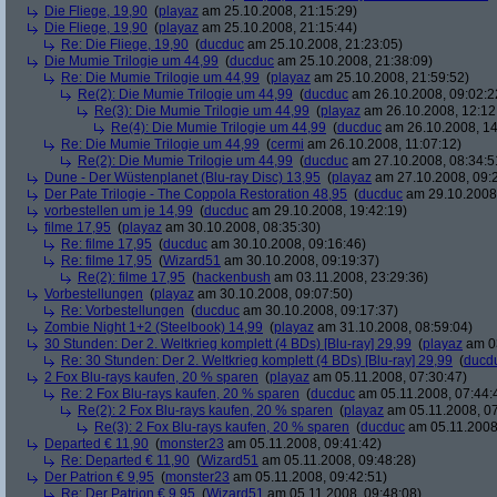
Die Fliege, 19,90
(
playaz
am 25.10.2008, 21:15:29)
Die Fliege, 19,90
(
playaz
am 25.10.2008, 21:15:44)
Re: Die Fliege, 19,90
(
ducduc
am 25.10.2008, 21:23:05)
Die Mumie Trilogie um 44,99
(
ducduc
am 25.10.2008, 21:38:09)
Re: Die Mumie Trilogie um 44,99
(
playaz
am 25.10.2008, 21:59:52)
Re(2): Die Mumie Trilogie um 44,99
(
ducduc
am 26.10.2008, 09:02:2
Re(3): Die Mumie Trilogie um 44,99
(
playaz
am 26.10.2008, 12:12
Re(4): Die Mumie Trilogie um 44,99
(
ducduc
am 26.10.2008, 14
Re: Die Mumie Trilogie um 44,99
(
cermi
am 26.10.2008, 11:07:12)
Re(2): Die Mumie Trilogie um 44,99
(
ducduc
am 27.10.2008, 08:34:5
Dune - Der Wüstenplanet (Blu-ray Disc) 13,95
(
playaz
am 27.10.2008, 09:
Der Pate Trilogie - The Coppola Restoration 48,95
(
ducduc
am 29.10.2008,
vorbestellen um je 14,99
(
ducduc
am 29.10.2008, 19:42:19)
filme 17,95
(
playaz
am 30.10.2008, 08:35:30)
Re: filme 17,95
(
ducduc
am 30.10.2008, 09:16:46)
Re: filme 17,95
(
Wizard51
am 30.10.2008, 09:19:37)
Re(2): filme 17,95
(
hackenbush
am 03.11.2008, 23:29:36)
Vorbestellungen
(
playaz
am 30.10.2008, 09:07:50)
Re: Vorbestellungen
(
ducduc
am 30.10.2008, 09:17:37)
Zombie Night 1+2 (Steelbook) 14,99
(
playaz
am 31.10.2008, 08:59:04)
30 Stunden: Der 2. Weltkrieg komplett (4 BDs) [Blu-ray] 29,99
(
playaz
am 03
Re: 30 Stunden: Der 2. Weltkrieg komplett (4 BDs) [Blu-ray] 29,99
(
ducd
2 Fox Blu-rays kaufen, 20 % sparen
(
playaz
am 05.11.2008, 07:30:47)
Re: 2 Fox Blu-rays kaufen, 20 % sparen
(
ducduc
am 05.11.2008, 07:44:
Re(2): 2 Fox Blu-rays kaufen, 20 % sparen
(
playaz
am 05.11.2008, 07
Re(3): 2 Fox Blu-rays kaufen, 20 % sparen
(
ducduc
am 05.11.2008,
Departed € 11,90
(
monster23
am 05.11.2008, 09:41:42)
Re: Departed € 11,90
(
Wizard51
am 05.11.2008, 09:48:28)
Der Patrion € 9,95
(
monster23
am 05.11.2008, 09:42:51)
Re: Der Patrion € 9,95
(
Wizard51
am 05.11.2008, 09:48:08)