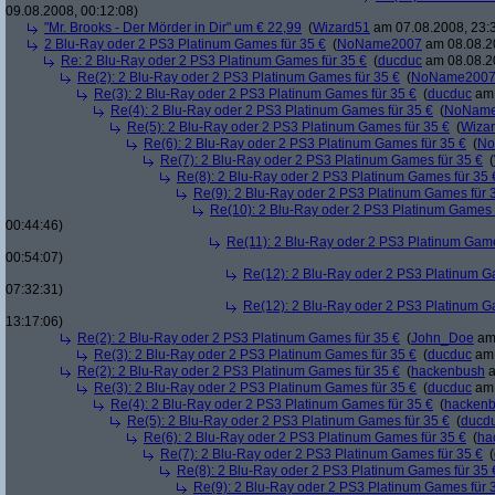
09.08.2008, 00:12:08)
"Mr. Brooks - Der Mörder in Dir" um € 22,99
(
Wizard51
am 07.08.2008, 23:
2 Blu-Ray oder 2 PS3 Platinum Games für 35 €
(
NoName2007
am 08.08.20
Re: 2 Blu-Ray oder 2 PS3 Platinum Games für 35 €
(
ducduc
am 08.08.20
Re(2): 2 Blu-Ray oder 2 PS3 Platinum Games für 35 €
(
NoName200
Re(3): 2 Blu-Ray oder 2 PS3 Platinum Games für 35 €
(
ducduc
am 
Re(4): 2 Blu-Ray oder 2 PS3 Platinum Games für 35 €
(
NoNam
Re(5): 2 Blu-Ray oder 2 PS3 Platinum Games für 35 €
(
Wiza
Re(6): 2 Blu-Ray oder 2 PS3 Platinum Games für 35 €
(
No
Re(7): 2 Blu-Ray oder 2 PS3 Platinum Games für 35 €
(
Re(8): 2 Blu-Ray oder 2 PS3 Platinum Games für 35 
Re(9): 2 Blu-Ray oder 2 PS3 Platinum Games für 
Re(10): 2 Blu-Ray oder 2 PS3 Platinum Games 
00:44:46)
Re(11): 2 Blu-Ray oder 2 PS3 Platinum Game
00:54:07)
Re(12): 2 Blu-Ray oder 2 PS3 Platinum G
07:32:31)
Re(12): 2 Blu-Ray oder 2 PS3 Platinum G
13:17:06)
Re(2): 2 Blu-Ray oder 2 PS3 Platinum Games für 35 €
(
John_Doe
am 
Re(3): 2 Blu-Ray oder 2 PS3 Platinum Games für 35 €
(
ducduc
am 
Re(2): 2 Blu-Ray oder 2 PS3 Platinum Games für 35 €
(
hackenbush
a
Re(3): 2 Blu-Ray oder 2 PS3 Platinum Games für 35 €
(
ducduc
am 
Re(4): 2 Blu-Ray oder 2 PS3 Platinum Games für 35 €
(
hacken
Re(5): 2 Blu-Ray oder 2 PS3 Platinum Games für 35 €
(
ducd
Re(6): 2 Blu-Ray oder 2 PS3 Platinum Games für 35 €
(
ha
Re(7): 2 Blu-Ray oder 2 PS3 Platinum Games für 35 €
(
Re(8): 2 Blu-Ray oder 2 PS3 Platinum Games für 35 
Re(9): 2 Blu-Ray oder 2 PS3 Platinum Games für 