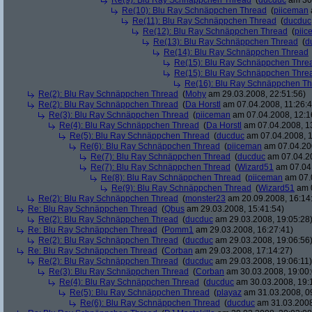
Re(9): Blu Ray Schnäppchen Thread
(
ducduc
am 30.
Re(10): Blu Ray Schnäppchen Thread
(
piiceman
Re(11): Blu Ray Schnäppchen Thread
(
ducduc
Re(12): Blu Ray Schnäppchen Thread
(
piic
Re(13): Blu Ray Schnäppchen Thread
(
d
Re(14): Blu Ray Schnäppchen Thread
Re(15): Blu Ray Schnäppchen Thre
Re(15): Blu Ray Schnäppchen Thre
Re(16): Blu Ray Schnäppchen T
Re(2): Blu Ray Schnäppchen Thread
(
Mohy
am 29.03.2008, 22:51:56)
Re(2): Blu Ray Schnäppchen Thread
(
Da Horstl
am 07.04.2008, 11:26:4
Re(3): Blu Ray Schnäppchen Thread
(
piiceman
am 07.04.2008, 12:1
Re(4): Blu Ray Schnäppchen Thread
(
Da Horstl
am 07.04.2008, 1
Re(5): Blu Ray Schnäppchen Thread
(
ducduc
am 07.04.2008, 1
Re(6): Blu Ray Schnäppchen Thread
(
piiceman
am 07.04.200
Re(7): Blu Ray Schnäppchen Thread
(
ducduc
am 07.04.20
Re(7): Blu Ray Schnäppchen Thread
(
Wizard51
am 07.04.
Re(8): Blu Ray Schnäppchen Thread
(
piiceman
am 07.0
Re(9): Blu Ray Schnäppchen Thread
(
Wizard51
am 0
Re(2): Blu Ray Schnäppchen Thread
(
monster23
am 20.09.2008, 16:14
Re: Blu Ray Schnäppchen Thread
(
Qbus
am 29.03.2008, 15:41:54)
Re(2): Blu Ray Schnäppchen Thread
(
ducduc
am 29.03.2008, 19:05:28
Re: Blu Ray Schnäppchen Thread
(
Pomm1
am 29.03.2008, 16:27:41)
Re(2): Blu Ray Schnäppchen Thread
(
ducduc
am 29.03.2008, 19:06:56
Re: Blu Ray Schnäppchen Thread
(
Corban
am 29.03.2008, 17:14:27)
Re(2): Blu Ray Schnäppchen Thread
(
ducduc
am 29.03.2008, 19:06:11)
Re(3): Blu Ray Schnäppchen Thread
(
Corban
am 30.03.2008, 19:00:
Re(4): Blu Ray Schnäppchen Thread
(
ducduc
am 30.03.2008, 19:
Re(5): Blu Ray Schnäppchen Thread
(
playaz
am 31.03.2008, 0
Re(6): Blu Ray Schnäppchen Thread
(
ducduc
am 31.03.2008