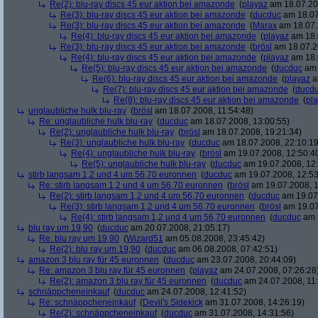
Re(2): blu-ray discs 45 eur aktion bei amazonde
(
playaz
am 18.07.200
Re(3): blu-ray discs 45 eur aktion bei amazonde
(
ducduc
am 18.07
Re(3): blu-ray discs 45 eur aktion bei amazonde
(
Marax
am 18.07.
Re(4): blu-ray discs 45 eur aktion bei amazonde
(
playaz
am 18.
Re(3): blu-ray discs 45 eur aktion bei amazonde
(
brösl
am 18.07.2
Re(4): blu-ray discs 45 eur aktion bei amazonde
(
playaz
am 18.
Re(5): blu-ray discs 45 eur aktion bei amazonde
(
ducduc
am 
Re(6): blu-ray discs 45 eur aktion bei amazonde
(
playaz
a
Re(7): blu-ray discs 45 eur aktion bei amazonde
(
ducd
Re(8): blu-ray discs 45 eur aktion bei amazonde
(
pl
unglaubliche hulk blu-ray
(
brösl
am 18.07.2008, 11:54:48)
Re: unglaubliche hulk blu-ray
(
ducduc
am 18.07.2008, 13:00:55)
Re(2): unglaubliche hulk blu-ray
(
brösl
am 18.07.2008, 19:21:34)
Re(3): unglaubliche hulk blu-ray
(
ducduc
am 18.07.2008, 22:10:19
Re(4): unglaubliche hulk blu-ray
(
brösl
am 19.07.2008, 12:50:4
Re(5): unglaubliche hulk blu-ray
(
ducduc
am 19.07.2008, 12:
stirb langsam 1,2 und 4 um 56,70 euronnen
(
ducduc
am 19.07.2008, 12:53
Re: stirb langsam 1,2 und 4 um 56,70 euronnen
(
brösl
am 19.07.2008, 1
Re(2): stirb langsam 1,2 und 4 um 56,70 euronnen
(
ducduc
am 19.07.
Re(3): stirb langsam 1,2 und 4 um 56,70 euronnen
(
brösl
am 19.07
Re(4): stirb langsam 1,2 und 4 um 56,70 euronnen
(
ducduc
am 1
blu ray um 19,90
(
ducduc
am 20.07.2008, 21:05:17)
Re: blu ray um 19,90
(
Wizard51
am 05.08.2008, 23:45:42)
Re(2): blu ray um 19,90
(
ducduc
am 06.08.2008, 07:42:51)
amazon 3 blu ray für 45 euronnen
(
ducduc
am 23.07.2008, 20:44:09)
Re: amazon 3 blu ray für 45 euronnen
(
playaz
am 24.07.2008, 07:26:28
Re(2): amazon 3 blu ray für 45 euronnen
(
ducduc
am 24.07.2008, 11:
schnäppcheneinkauf
(
ducduc
am 24.07.2008, 12:41:52)
Re: schnäppcheneinkauf
(
Devil's Sidekick
am 31.07.2008, 14:26:19)
Re(2): schnäppcheneinkauf
(
ducduc
am 31.07.2008, 14:31:56)