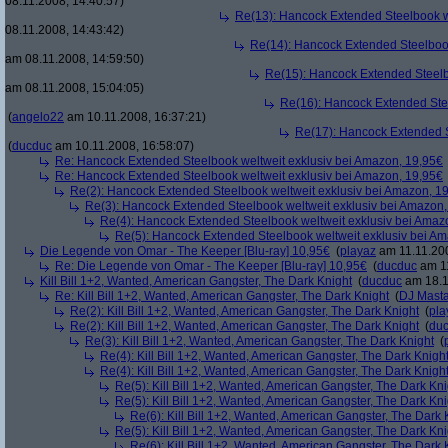
08.11.2008, 14:40:57)
Re(13): Hancock Extended Steelbook w
08.11.2008, 14:43:42)
Re(14): Hancock Extended Steelbook
am 08.11.2008, 14:59:50)
Re(15): Hancock Extended Steelb
am 08.11.2008, 15:04:05)
Re(16): Hancock Extended Stee
(
angelo22
am 10.11.2008, 16:37:21)
Re(17): Hancock Extended S
(
ducduc
am 10.11.2008, 16:58:07)
Re: Hancock Extended Steelbook weltweit exklusiv bei Amazon, 19,95€
Re: Hancock Extended Steelbook weltweit exklusiv bei Amazon, 19,95€
Re(2): Hancock Extended Steelbook weltweit exklusiv bei Amazon, 1
Re(3): Hancock Extended Steelbook weltweit exklusiv bei Amazon,
Re(4): Hancock Extended Steelbook weltweit exklusiv bei Amaz
Re(5): Hancock Extended Steelbook weltweit exklusiv bei A
Die Legende von Omar - The Keeper [Blu-ray] 10,95€
(
playaz
am 11.11.200
Re: Die Legende von Omar - The Keeper [Blu-ray] 10,95€
(
ducduc
am 11
Kill Bill 1+2, Wanted, American Gangster, The Dark Knight
(
ducduc
am 18.1
Re: Kill Bill 1+2, Wanted, American Gangster, The Dark Knight
(
DJ Masta
Re(2): Kill Bill 1+2, Wanted, American Gangster, The Dark Knight
(
pla
Re(2): Kill Bill 1+2, Wanted, American Gangster, The Dark Knight
(
du
Re(3): Kill Bill 1+2, Wanted, American Gangster, The Dark Knight
(
Re(4): Kill Bill 1+2, Wanted, American Gangster, The Dark Knigh
Re(4): Kill Bill 1+2, Wanted, American Gangster, The Dark Knigh
Re(5): Kill Bill 1+2, Wanted, American Gangster, The Dark Kni
Re(5): Kill Bill 1+2, Wanted, American Gangster, The Dark Kni
Re(6): Kill Bill 1+2, Wanted, American Gangster, The Dark 
Re(5): Kill Bill 1+2, Wanted, American Gangster, The Dark Kni
Re(6): Kill Bill 1+2, Wanted, American Gangster, The Dark 