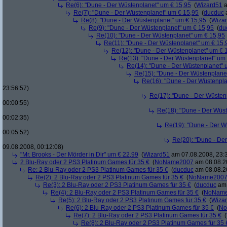
Re(6): "Dune - Der Wüstenplanet" um € 15,95
(
Wizard51
a
Re(7): "Dune - Der Wüstenplanet" um € 15,95
(
ducduc
a
Re(8): "Dune - Der Wüstenplanet" um € 15,95
(
Wiza
Re(9): "Dune - Der Wüstenplanet" um € 15,95
(
du
Re(10): "Dune - Der Wüstenplanet" um € 15,95
Re(11): "Dune - Der Wüstenplanet" um € 15,
Re(12): "Dune - Der Wüstenplanet" um € 
Re(13): "Dune - Der Wüstenplanet" um
Re(14): "Dune - Der Wüstenplanet" 
Re(15): "Dune - Der Wüstenplane
Re(16): "Dune - Der Wüstenpla
23:56:57)
Re(17): "Dune - Der Wüsten
00:00:55)
Re(18): "Dune - Der Wüs
00:02:35)
Re(19): "Dune - Der W
00:05:52)
Re(20): "Dune - De
09.08.2008, 00:12:08)
"Mr. Brooks - Der Mörder in Dir" um € 22,99
(
Wizard51
am 07.08.2008, 23:
2 Blu-Ray oder 2 PS3 Platinum Games für 35 €
(
NoName2007
am 08.08.20
Re: 2 Blu-Ray oder 2 PS3 Platinum Games für 35 €
(
ducduc
am 08.08.20
Re(2): 2 Blu-Ray oder 2 PS3 Platinum Games für 35 €
(
NoName200
Re(3): 2 Blu-Ray oder 2 PS3 Platinum Games für 35 €
(
ducduc
am 
Re(4): 2 Blu-Ray oder 2 PS3 Platinum Games für 35 €
(
NoNam
Re(5): 2 Blu-Ray oder 2 PS3 Platinum Games für 35 €
(
Wiza
Re(6): 2 Blu-Ray oder 2 PS3 Platinum Games für 35 €
(
No
Re(7): 2 Blu-Ray oder 2 PS3 Platinum Games für 35 €
(
Re(8): 2 Blu-Ray oder 2 PS3 Platinum Games für 35 