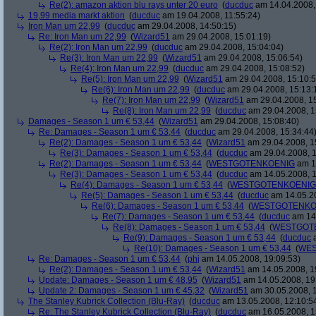
Re(2): amazon aktion blu rays unter 20 euro
(
ducduc
am 14.04.2008,
19,99 media markt aktion
(
ducduc
am 19.04.2008, 11:55:24)
Iron Man um 22,99
(
ducduc
am 29.04.2008, 14:50:15)
Re: Iron Man um 22,99
(
Wizard51
am 29.04.2008, 15:01:19)
Re(2): Iron Man um 22,99
(
ducduc
am 29.04.2008, 15:04:04)
Re(3): Iron Man um 22,99
(
Wizard51
am 29.04.2008, 15:06:54)
Re(4): Iron Man um 22,99
(
ducduc
am 29.04.2008, 15:08:52)
Re(5): Iron Man um 22,99
(
Wizard51
am 29.04.2008, 15:10:5
Re(6): Iron Man um 22,99
(
ducduc
am 29.04.2008, 15:13:
Re(7): Iron Man um 22,99
(
Wizard51
am 29.04.2008, 15
Re(8): Iron Man um 22,99
(
ducduc
am 29.04.2008, 1
Damages - Season 1 um € 53,44
(
Wizard51
am 29.04.2008, 15:08:40)
Re: Damages - Season 1 um € 53,44
(
ducduc
am 29.04.2008, 15:34:44
Re(2): Damages - Season 1 um € 53,44
(
Wizard51
am 29.04.2008, 1
Re(3): Damages - Season 1 um € 53,44
(
ducduc
am 29.04.2008, 1
Re(2): Damages - Season 1 um € 53,44
(
WESTGOTENKOENIG
am 14
Re(3): Damages - Season 1 um € 53,44
(
ducduc
am 14.05.2008, 1
Re(4): Damages - Season 1 um € 53,44
(
WESTGOTENKOENIG
Re(5): Damages - Season 1 um € 53,44
(
ducduc
am 14.05.20
Re(6): Damages - Season 1 um € 53,44
(
WESTGOTENKO
Re(7): Damages - Season 1 um € 53,44
(
ducduc
am 14.
Re(8): Damages - Season 1 um € 53,44
(
WESTGOT
Re(9): Damages - Season 1 um € 53,44
(
ducduc
a
Re(10): Damages - Season 1 um € 53,44
(
WES
Re: Damages - Season 1 um € 53,44
(
phj
am 14.05.2008, 19:09:53)
Re(2): Damages - Season 1 um € 53,44
(
Wizard51
am 14.05.2008, 1
Update: Damages - Season 1 um € 48,95
(
Wizard51
am 14.05.2008, 19
Update 2: Damages - Season 1 um € 45,32
(
Wizard51
am 30.05.2008, 1
The Stanley Kubrick Collection (Blu-Ray)
(
ducduc
am 13.05.2008, 12:10:5
Re: The Stanley Kubrick Collection (Blu-Ray)
(
ducduc
am 16.05.2008, 1