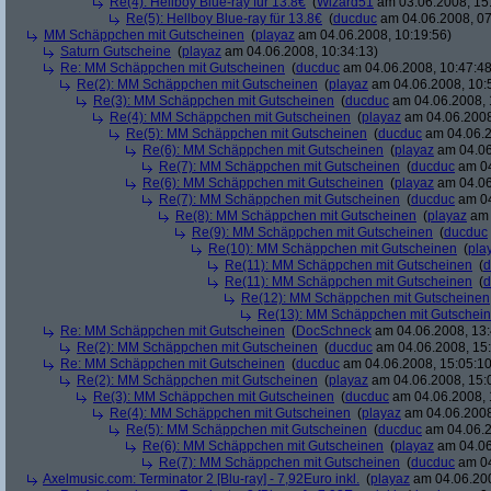
Re(4): Hellboy Blue-ray für 13.8€
(
Wizard51
am 03.06.2008, 15
Re(5): Hellboy Blue-ray für 13.8€
(
ducduc
am 04.06.2008, 07
MM Schäppchen mit Gutscheinen
(
playaz
am 04.06.2008, 10:19:56)
Saturn Gutscheine
(
playaz
am 04.06.2008, 10:34:13)
Re: MM Schäppchen mit Gutscheinen
(
ducduc
am 04.06.2008, 10:47:48
Re(2): MM Schäppchen mit Gutscheinen
(
playaz
am 04.06.2008, 10:
Re(3): MM Schäppchen mit Gutscheinen
(
ducduc
am 04.06.2008, 
Re(4): MM Schäppchen mit Gutscheinen
(
playaz
am 04.06.2008
Re(5): MM Schäppchen mit Gutscheinen
(
ducduc
am 04.06.2
Re(6): MM Schäppchen mit Gutscheinen
(
playaz
am 04.06
Re(7): MM Schäppchen mit Gutscheinen
(
ducduc
am 04
Re(6): MM Schäppchen mit Gutscheinen
(
playaz
am 04.06
Re(7): MM Schäppchen mit Gutscheinen
(
ducduc
am 04
Re(8): MM Schäppchen mit Gutscheinen
(
playaz
am 
Re(9): MM Schäppchen mit Gutscheinen
(
ducduc
Re(10): MM Schäppchen mit Gutscheinen
(
pla
Re(11): MM Schäppchen mit Gutscheinen
(
d
Re(11): MM Schäppchen mit Gutscheinen
(
d
Re(12): MM Schäppchen mit Gutscheinen
Re(13): MM Schäppchen mit Gutschei
Re: MM Schäppchen mit Gutscheinen
(
DocSchneck
am 04.06.2008, 13:
Re(2): MM Schäppchen mit Gutscheinen
(
ducduc
am 04.06.2008, 15:
Re: MM Schäppchen mit Gutscheinen
(
ducduc
am 04.06.2008, 15:05:10
Re(2): MM Schäppchen mit Gutscheinen
(
playaz
am 04.06.2008, 15:
Re(3): MM Schäppchen mit Gutscheinen
(
ducduc
am 04.06.2008, 
Re(4): MM Schäppchen mit Gutscheinen
(
playaz
am 04.06.2008
Re(5): MM Schäppchen mit Gutscheinen
(
ducduc
am 04.06.2
Re(6): MM Schäppchen mit Gutscheinen
(
playaz
am 04.06
Re(7): MM Schäppchen mit Gutscheinen
(
ducduc
am 04
Axelmusic.com: Terminator 2 [Blu-ray] - 7,92Euro inkl.
(
playaz
am 04.06.200