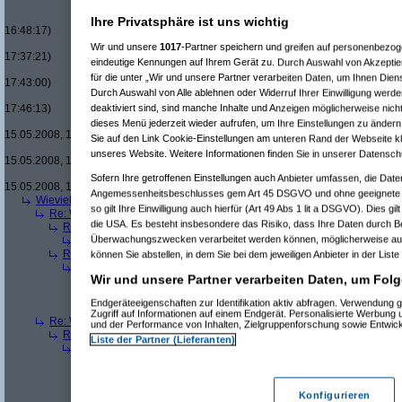
Re(16): Men in Black um £12.33
Re(17): Men in Black um £12
Ihre Privatsphäre ist uns wichtig
16:48:17)
Re(18): Men in Black um 
Wir und unsere
1017
-Partner speichern und greifen auf personenbezo
17:37:21)
eindeutige Kennungen auf Ihrem Gerät zu. Durch Auswahl von Akzeptier
Re(19): Men in Black u
für die unter „Wir und unsere Partner verarbeiten Daten, um Ihnen Dien
17:43:00)
Durch Auswahl von Alle ablehnen oder Widerruf Ihrer Einwilligung werde
Re(20): Men in Blac
deaktiviert sind, sind manche Inhalte und Anzeigen möglicherweise nicht
17:46:13)
Re(21): Men in B
dieses Menü jederzeit wieder aufrufen, um Ihre Einstellungen zu ändern 
15.05.2008, 17:49:46)
Sie auf den Link Cookie-Einstellungen am unteren Rand der Webseite kli
Re(22): Men in
unseres Website. Weitere Informationen finden Sie in unserer Datensch
15.05.2008, 18:07:18)
Re(23): Men
Sofern Ihre getroffenen Einstellungen auch Anbieter umfassen, die Daten
15.05.2008, 18:13:17)
Angemessenheitsbeschlusses gem Art 45 DSGVO und ohne geeignete G
Wieviele blus/hd-dvds habt ihr schon?
(
brösl
am 15.05.2008, 18:06:08)
so gilt Ihre Einwilligung auch hierfür (Art 49 Abs 1 lit a DSGVO). Dies gi
Re: Wieviele blus/hd-dvds habt ihr schon?
(
ducduc
am 15.05.2008, 18:0
die USA. Es besteht insbesondere das Risiko, dass Ihre Daten durch B
Re(2): Wieviele blus/hd-dvds habt ihr schon?
(
brösl
am 15.05.2008, 1
Überwachungszwecken verarbeitet werden können, möglicherweise auc
Re(3): Wieviele blus/hd-dvds habt ihr schon?
(
ducduc
am 15.05.20
Re(2): Wieviele blus/hd-dvds habt ihr schon?
(
hackenbush
am 15.05.
können Sie abstellen, in dem Sie bei dem jeweiligen Anbieter in der Liste
Re(3): Wieviele blus/hd-dvds habt ihr schon?
(
ducduc
am 16.05.20
Wir und unsere Partner verarbeiten Daten, um Folg
Re(4): Wieviele blus/hd-dvds habt ihr schon?
(
hackenbush
am 1
Re(5): Wieviele blus/hd-dvds habt ihr schon?
(
ducduc
am 16.
Endgeräteeigenschaften zur Identifikation aktiv abfragen. Verwendung 
Re(6): Wieviele blus/hd-dvds habt ihr schon?
(
hackenbus
Zugriff auf Informationen auf einem Endgerät. Personalisierte Werbung
Re: Wieviele blus/hd-dvds habt ihr schon?
(
"without"
am 15.05.2008, 18
und der Performance von Inhalten, Zielgruppenforschung sowie Entwic
Re(2): Wieviele blus/hd-dvds habt ihr schon?
(
ducduc
am 15.05.2008,
Liste der Partner (Lieferanten)
Re(3): Wieviele blus/hd-dvds habt ihr schon?
(
"without"
am 15.05.2
Re(4): Wieviele blus/hd-dvds habt ihr schon?
(
ducduc
am 15.05.
Re(5): Wieviele blus/hd-dvds habt ihr schon?
(
"without"
am 15
Re(6): Wieviele blus/hd-dvds habt ihr schon?
(
ducduc
am 1
Konfigurieren