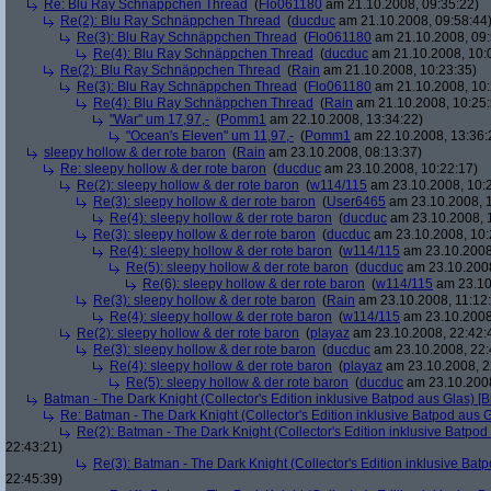
Re: Blu Ray Schnäppchen Thread
(
Flo061180
am 21.10.2008, 09:35:22)
Re(2): Blu Ray Schnäppchen Thread
(
ducduc
am 21.10.2008, 09:58:44
Re(3): Blu Ray Schnäppchen Thread
(
Flo061180
am 21.10.2008, 09:
Re(4): Blu Ray Schnäppchen Thread
(
ducduc
am 21.10.2008, 10:
Re(2): Blu Ray Schnäppchen Thread
(
Rain
am 21.10.2008, 10:23:35)
Re(3): Blu Ray Schnäppchen Thread
(
Flo061180
am 21.10.2008, 10:
Re(4): Blu Ray Schnäppchen Thread
(
Rain
am 21.10.2008, 10:25:
"War" um 17,97,-
(
Pomm1
am 22.10.2008, 13:34:22)
"Ocean's Eleven" um 11,97,-
(
Pomm1
am 22.10.2008, 13:36:
sleepy hollow & der rote baron
(
Rain
am 23.10.2008, 08:13:37)
Re: sleepy hollow & der rote baron
(
ducduc
am 23.10.2008, 10:22:17)
Re(2): sleepy hollow & der rote baron
(
w114/115
am 23.10.2008, 10:
Re(3): sleepy hollow & der rote baron
(
User6465
am 23.10.2008, 1
Re(4): sleepy hollow & der rote baron
(
ducduc
am 23.10.2008, 
Re(3): sleepy hollow & der rote baron
(
ducduc
am 23.10.2008, 10:
Re(4): sleepy hollow & der rote baron
(
w114/115
am 23.10.2008
Re(5): sleepy hollow & der rote baron
(
ducduc
am 23.10.2008
Re(6): sleepy hollow & der rote baron
(
w114/115
am 23.10
Re(3): sleepy hollow & der rote baron
(
Rain
am 23.10.2008, 11:12
Re(4): sleepy hollow & der rote baron
(
w114/115
am 23.10.2008,
Re(2): sleepy hollow & der rote baron
(
playaz
am 23.10.2008, 22:42:
Re(3): sleepy hollow & der rote baron
(
ducduc
am 23.10.2008, 22:
Re(4): sleepy hollow & der rote baron
(
playaz
am 23.10.2008, 2
Re(5): sleepy hollow & der rote baron
(
ducduc
am 23.10.2008
Batman - The Dark Knight (Collector's Edition inklusive Batpod aus Glas) [B
Re: Batman - The Dark Knight (Collector's Edition inklusive Batpod aus G
Re(2): Batman - The Dark Knight (Collector's Edition inklusive Batpod 
22:43:21)
Re(3): Batman - The Dark Knight (Collector's Edition inklusive Batp
22:45:39)