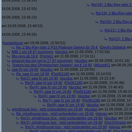
19.09.2008, 15:39:24)
Re(18): 2 Blu-Ray oder 2
19.09.2008, 15:42:55)
Re(19): 2 Blu-Ray ode
19.09.2008, 15:46:23)
Re(20): 2 Blu-Ray 
am 19.09.2008, 15:48:53)
Re(21): 2 Blu-Ra
19.09.2008, 15:49:26)
Re(22): 2 Blu
(
hackenbush
am 19.09.2008, 15:50:52)
Re: 2 Blu-Ray oder 2 PS3 Platinum Games für 35 €
(
Devil's Sidekick
am 
MIB 1 um 18,97 euronnen
(
ducduc
am 11.08.2008, 17:02:56)
Blu-rays ab 16 €
(
Pomm1
am 11.08.2008, 17:24:11)
amazon blu ray um je 17,97 euronnen
(
ducduc
am 30.08.2008, 10:01:16)
"Asterix bei den Olympischen Spielen" um € 14,90
(
Wizard51
am 08.09.200
saw IV um 19,90
(
ducduc
am 11.09.2008, 12:20:55)
Re: saw IV um 19,90
(
Flo061180
am 11.09.2008, 15:14:53)
Re(2): saw IV um 19,90
(
ducduc
am 11.09.2008, 15:22:14)
Re(3): saw IV um 19,90
(
Flo061180
am 11.09.2008, 15:45:46)
Re(4): saw IV um 19,90
(
ducduc
am 11.09.2008, 15:46:45)
Re(5): saw IV um 19,90
(
Flo061180
am 11.09.2008, 15:48:15
Re(6): saw IV um 19,90
(
ducduc
am 11.09.2008, 15:49:48
Re(7): saw IV um 19,90
(
Flo061180
am 11.09.2008, 16:
Re(8): saw IV um 19,90
(
ducduc
am 11.09.2008, 16:
grindhouse box - jetzt vorbestellen um 29,90
(
ducduc
am 11.09.2008, 22:1
Re: grindhouse box - jetzt vorbestellen um 29,90
(
playaz
am 12.09.2008,
Re(2): grindhouse box - jetzt vorbestellen um 29,90
(
ducduc
am 12.09
Re(2): grindhouse box - jetzt vorbestellen um 29,90
(
DocSchneck
am 
Re(3): grindhouse box - jetzt vorbestellen um 29,90
(
playaz
am 09.
Re(4): grindhouse box - jetzt vorbestellen um 29,90
(
DocSchne