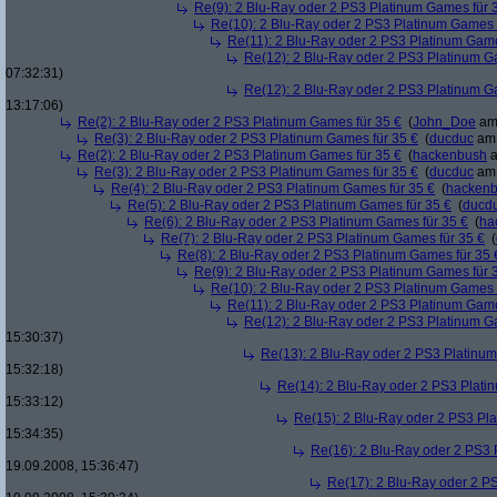
Re(9): 2 Blu-Ray oder 2 PS3 Platinum Games für 
Re(10): 2 Blu-Ray oder 2 PS3 Platinum Games 
Re(11): 2 Blu-Ray oder 2 PS3 Platinum Game
Re(12): 2 Blu-Ray oder 2 PS3 Platinum G
07:32:31)
Re(12): 2 Blu-Ray oder 2 PS3 Platinum G
13:17:06)
Re(2): 2 Blu-Ray oder 2 PS3 Platinum Games für 35 €
(
John_Doe
am 
Re(3): 2 Blu-Ray oder 2 PS3 Platinum Games für 35 €
(
ducduc
am 
Re(2): 2 Blu-Ray oder 2 PS3 Platinum Games für 35 €
(
hackenbush
a
Re(3): 2 Blu-Ray oder 2 PS3 Platinum Games für 35 €
(
ducduc
am 
Re(4): 2 Blu-Ray oder 2 PS3 Platinum Games für 35 €
(
hacken
Re(5): 2 Blu-Ray oder 2 PS3 Platinum Games für 35 €
(
ducd
Re(6): 2 Blu-Ray oder 2 PS3 Platinum Games für 35 €
(
ha
Re(7): 2 Blu-Ray oder 2 PS3 Platinum Games für 35 €
(
Re(8): 2 Blu-Ray oder 2 PS3 Platinum Games für 35 
Re(9): 2 Blu-Ray oder 2 PS3 Platinum Games für 
Re(10): 2 Blu-Ray oder 2 PS3 Platinum Games 
Re(11): 2 Blu-Ray oder 2 PS3 Platinum Game
Re(12): 2 Blu-Ray oder 2 PS3 Platinum G
15:30:37)
Re(13): 2 Blu-Ray oder 2 PS3 Platinum
15:32:18)
Re(14): 2 Blu-Ray oder 2 PS3 Plati
15:33:12)
Re(15): 2 Blu-Ray oder 2 PS3 Pl
15:34:35)
Re(16): 2 Blu-Ray oder 2 PS3 
19.09.2008, 15:36:47)
Re(17): 2 Blu-Ray oder 2 P