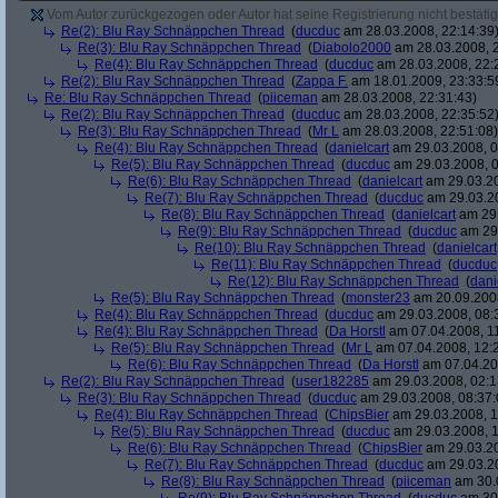
Vom Autor zurückgezogen oder Autor hat seine Registrierung nicht bestätig
Re(2): Blu Ray Schnäppchen Thread
(
ducduc
am 28.03.2008, 22:14:39
Re(3): Blu Ray Schnäppchen Thread
(
Diabolo2000
am 28.03.2008, 2
Re(4): Blu Ray Schnäppchen Thread
(
ducduc
am 28.03.2008, 22:
Re(2): Blu Ray Schnäppchen Thread
(
Zappa F.
am 18.01.2009, 23:33:5
Re: Blu Ray Schnäppchen Thread
(
piiceman
am 28.03.2008, 22:31:43)
Re(2): Blu Ray Schnäppchen Thread
(
ducduc
am 28.03.2008, 22:35:52
Re(3): Blu Ray Schnäppchen Thread
(
Mr L
am 28.03.2008, 22:51:08)
Re(4): Blu Ray Schnäppchen Thread
(
danielcart
am 29.03.2008, 0
Re(5): Blu Ray Schnäppchen Thread
(
ducduc
am 29.03.2008, 0
Re(6): Blu Ray Schnäppchen Thread
(
danielcart
am 29.03.20
Re(7): Blu Ray Schnäppchen Thread
(
ducduc
am 29.03.20
Re(8): Blu Ray Schnäppchen Thread
(
danielcart
am 29.
Re(9): Blu Ray Schnäppchen Thread
(
ducduc
am 29.
Re(10): Blu Ray Schnäppchen Thread
(
danielcart
Re(11): Blu Ray Schnäppchen Thread
(
ducduc
Re(12): Blu Ray Schnäppchen Thread
(
dani
Re(5): Blu Ray Schnäppchen Thread
(
monster23
am 20.09.2008
Re(4): Blu Ray Schnäppchen Thread
(
ducduc
am 29.03.2008, 08:
Re(4): Blu Ray Schnäppchen Thread
(
Da Horstl
am 07.04.2008, 11
Re(5): Blu Ray Schnäppchen Thread
(
Mr L
am 07.04.2008, 12:
Re(6): Blu Ray Schnäppchen Thread
(
Da Horstl
am 07.04.20
Re(2): Blu Ray Schnäppchen Thread
(
user182285
am 29.03.2008, 02:1
Re(3): Blu Ray Schnäppchen Thread
(
ducduc
am 29.03.2008, 08:37:
Re(4): Blu Ray Schnäppchen Thread
(
ChipsBier
am 29.03.2008, 1
Re(5): Blu Ray Schnäppchen Thread
(
ducduc
am 29.03.2008, 1
Re(6): Blu Ray Schnäppchen Thread
(
ChipsBier
am 29.03.20
Re(7): Blu Ray Schnäppchen Thread
(
ducduc
am 29.03.20
Re(8): Blu Ray Schnäppchen Thread
(
piiceman
am 30.0