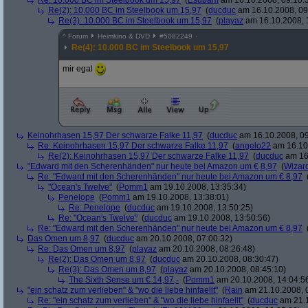
Re: 10.000 BC im Steelbook um 15,97
(
Esubam
am 16.10.2008, 09:10:
Re(2): 10.000 BC im Steelbook um 15,97
(
ducduc
am 16.10.2008, 09
Re(3): 10.000 BC im Steelbook um 15,97
(
playaz
am 16.10.2008, 
^
Forum
Heimkino & DVD
#
5082249
Re(4): 10.000 BC im Steelbook um 15,97
mir egal
Keinohrhasen 15,97 Der schwarze Falke 11,97
(
ducduc
am 16.10.2008, 09
Re: Keinohrhasen 15,97 Der schwarze Falke 11,97
(
angelo22
am 16.10.
Re(2): Keinohrhasen 15,97 Der schwarze Falke 11,97
(
ducduc
am 16.
"Edward mit den Scherenhänden" nur heute bei Amazon um € 8,97
(
Wizar
Re: "Edward mit den Scherenhänden" nur heute bei Amazon um € 8,97
"Ocean's Twelve"
(
Pomm1
am 19.10.2008, 13:35:34)
Penelope
(
Pomm1
am 19.10.2008, 13:38:01)
Re: Penelope
(
ducduc
am 19.10.2008, 13:50:25)
Re: "Ocean's Twelve"
(
ducduc
am 19.10.2008, 13:50:56)
Re: "Edward mit den Scherenhänden" nur heute bei Amazon um € 8,97
Das Omen um 8,97
(
ducduc
am 20.10.2008, 07:00:32)
Re: Das Omen um 8,97
(
playaz
am 20.10.2008, 08:26:48)
Re(2): Das Omen um 8,97
(
ducduc
am 20.10.2008, 08:30:47)
Re(3): Das Omen um 8,97
(
playaz
am 20.10.2008, 08:45:10)
The Sixth Sense um € 14,97,-
(
Pomm1
am 20.10.2008, 14:04:5
"ein schatz zum verlieben" & "wo die liebe hinfaellt"
(
Rain
am 21.10.2008, 
Re: "ein schatz zum verlieben" & "wo die liebe hinfaellt"
(
ducduc
am 21.1