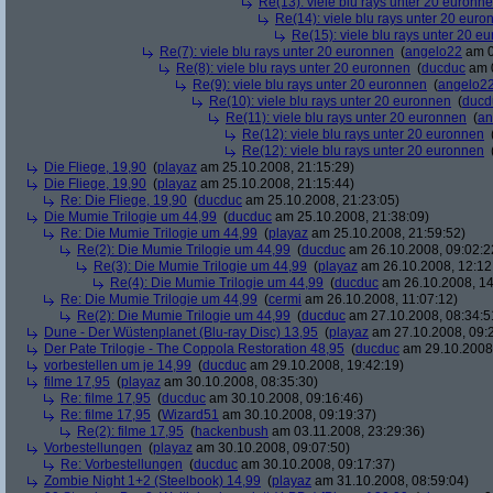
Re(13): viele blu rays unter 20 euronn
Re(14): viele blu rays unter 20 euro
Re(15): viele blu rays unter 20 e
Re(7): viele blu rays unter 20 euronnen
(
angelo22
am 0
Re(8): viele blu rays unter 20 euronnen
(
ducduc
am 0
Re(9): viele blu rays unter 20 euronnen
(
angelo2
Re(10): viele blu rays unter 20 euronnen
(
ducd
Re(11): viele blu rays unter 20 euronnen
(
an
Re(12): viele blu rays unter 20 euronnen
Re(12): viele blu rays unter 20 euronnen
Die Fliege, 19,90
(
playaz
am 25.10.2008, 21:15:29)
Die Fliege, 19,90
(
playaz
am 25.10.2008, 21:15:44)
Re: Die Fliege, 19,90
(
ducduc
am 25.10.2008, 21:23:05)
Die Mumie Trilogie um 44,99
(
ducduc
am 25.10.2008, 21:38:09)
Re: Die Mumie Trilogie um 44,99
(
playaz
am 25.10.2008, 21:59:52)
Re(2): Die Mumie Trilogie um 44,99
(
ducduc
am 26.10.2008, 09:02:2
Re(3): Die Mumie Trilogie um 44,99
(
playaz
am 26.10.2008, 12:12
Re(4): Die Mumie Trilogie um 44,99
(
ducduc
am 26.10.2008, 14
Re: Die Mumie Trilogie um 44,99
(
cermi
am 26.10.2008, 11:07:12)
Re(2): Die Mumie Trilogie um 44,99
(
ducduc
am 27.10.2008, 08:34:5
Dune - Der Wüstenplanet (Blu-ray Disc) 13,95
(
playaz
am 27.10.2008, 09:
Der Pate Trilogie - The Coppola Restoration 48,95
(
ducduc
am 29.10.2008,
vorbestellen um je 14,99
(
ducduc
am 29.10.2008, 19:42:19)
filme 17,95
(
playaz
am 30.10.2008, 08:35:30)
Re: filme 17,95
(
ducduc
am 30.10.2008, 09:16:46)
Re: filme 17,95
(
Wizard51
am 30.10.2008, 09:19:37)
Re(2): filme 17,95
(
hackenbush
am 03.11.2008, 23:29:36)
Vorbestellungen
(
playaz
am 30.10.2008, 09:07:50)
Re: Vorbestellungen
(
ducduc
am 30.10.2008, 09:17:37)
Zombie Night 1+2 (Steelbook) 14,99
(
playaz
am 31.10.2008, 08:59:04)