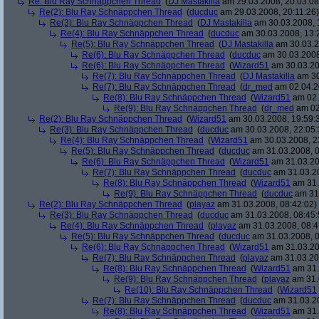
Re: Blu Ray Schnäppchen Thread
(
DJ Mastakilla
am 29.03.2008, 20:03:08
Re(2): Blu Ray Schnäppchen Thread
(
ducduc
am 29.03.2008, 20:11:26)
Re(3): Blu Ray Schnäppchen Thread
(
DJ Mastakilla
am 30.03.2008, 
Re(4): Blu Ray Schnäppchen Thread
(
ducduc
am 30.03.2008, 13:
Re(5): Blu Ray Schnäppchen Thread
(
DJ Mastakilla
am 30.03.2
Re(6): Blu Ray Schnäppchen Thread
(
ducduc
am 30.03.2008
Re(6): Blu Ray Schnäppchen Thread
(
Wizard51
am 30.03.20
Re(7): Blu Ray Schnäppchen Thread
(
DJ Mastakilla
am 30
Re(7): Blu Ray Schnäppchen Thread
(
dr_med
am 02.04.2
Re(8): Blu Ray Schnäppchen Thread
(
Wizard51
am 02.
Re(9): Blu Ray Schnäppchen Thread
(
dr_med
am 02
Re(2): Blu Ray Schnäppchen Thread
(
Wizard51
am 30.03.2008, 19:59:
Re(3): Blu Ray Schnäppchen Thread
(
ducduc
am 30.03.2008, 22:05:
Re(4): Blu Ray Schnäppchen Thread
(
Wizard51
am 30.03.2008, 2
Re(5): Blu Ray Schnäppchen Thread
(
ducduc
am 31.03.2008, 0
Re(6): Blu Ray Schnäppchen Thread
(
Wizard51
am 31.03.20
Re(7): Blu Ray Schnäppchen Thread
(
ducduc
am 31.03.20
Re(8): Blu Ray Schnäppchen Thread
(
Wizard51
am 31.
Re(9): Blu Ray Schnäppchen Thread
(
ducduc
am 31.
Re(2): Blu Ray Schnäppchen Thread
(
playaz
am 31.03.2008, 08:42:02)
Re(3): Blu Ray Schnäppchen Thread
(
ducduc
am 31.03.2008, 08:45:
Re(4): Blu Ray Schnäppchen Thread
(
playaz
am 31.03.2008, 08:4
Re(5): Blu Ray Schnäppchen Thread
(
ducduc
am 31.03.2008, 0
Re(6): Blu Ray Schnäppchen Thread
(
Wizard51
am 31.03.20
Re(7): Blu Ray Schnäppchen Thread
(
playaz
am 31.03.20
Re(8): Blu Ray Schnäppchen Thread
(
Wizard51
am 31.
Re(9): Blu Ray Schnäppchen Thread
(
playaz
am 31.
Re(10): Blu Ray Schnäppchen Thread
(
Wizard51
Re(7): Blu Ray Schnäppchen Thread
(
ducduc
am 31.03.20
Re(8): Blu Ray Schnäppchen Thread
(
Wizard51
am 31.