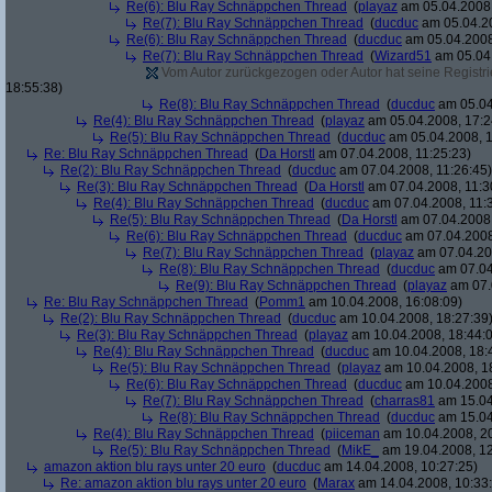
Re(6): Blu Ray Schnäppchen Thread
(
playaz
am 05.04.2008,
Re(7): Blu Ray Schnäppchen Thread
(
ducduc
am 05.04.20
Re(6): Blu Ray Schnäppchen Thread
(
ducduc
am 05.04.2008
Re(7): Blu Ray Schnäppchen Thread
(
Wizard51
am 05.04.
Vom Autor zurückgezogen oder Autor hat seine Registrie
18:55:38)
Re(8): Blu Ray Schnäppchen Thread
(
ducduc
am 05.04
Re(4): Blu Ray Schnäppchen Thread
(
playaz
am 05.04.2008, 17:2
Re(5): Blu Ray Schnäppchen Thread
(
ducduc
am 05.04.2008, 1
Re: Blu Ray Schnäppchen Thread
(
Da Horstl
am 07.04.2008, 11:25:23)
Re(2): Blu Ray Schnäppchen Thread
(
ducduc
am 07.04.2008, 11:26:45)
Re(3): Blu Ray Schnäppchen Thread
(
Da Horstl
am 07.04.2008, 11:3
Re(4): Blu Ray Schnäppchen Thread
(
ducduc
am 07.04.2008, 11:
Re(5): Blu Ray Schnäppchen Thread
(
Da Horstl
am 07.04.2008,
Re(6): Blu Ray Schnäppchen Thread
(
ducduc
am 07.04.2008
Re(7): Blu Ray Schnäppchen Thread
(
playaz
am 07.04.200
Re(8): Blu Ray Schnäppchen Thread
(
ducduc
am 07.04
Re(9): Blu Ray Schnäppchen Thread
(
playaz
am 07.
Re: Blu Ray Schnäppchen Thread
(
Pomm1
am 10.04.2008, 16:08:09)
Re(2): Blu Ray Schnäppchen Thread
(
ducduc
am 10.04.2008, 18:27:39
Re(3): Blu Ray Schnäppchen Thread
(
playaz
am 10.04.2008, 18:44:
Re(4): Blu Ray Schnäppchen Thread
(
ducduc
am 10.04.2008, 18:
Re(5): Blu Ray Schnäppchen Thread
(
playaz
am 10.04.2008, 1
Re(6): Blu Ray Schnäppchen Thread
(
ducduc
am 10.04.2008
Re(7): Blu Ray Schnäppchen Thread
(
charras81
am 15.04
Re(8): Blu Ray Schnäppchen Thread
(
ducduc
am 15.04
Re(4): Blu Ray Schnäppchen Thread
(
piiceman
am 10.04.2008, 20
Re(5): Blu Ray Schnäppchen Thread
(
MikE_
am 19.04.2008, 12
amazon aktion blu rays unter 20 euro
(
ducduc
am 14.04.2008, 10:27:25)
Re: amazon aktion blu rays unter 20 euro
(
Marax
am 14.04.2008, 10:33