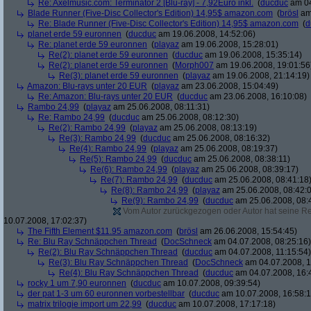
Re: Axelmusic.com: Terminator 2 [Blu-ray] - 7,92Euro inkl.
(
ducduc
am 04
Blade Runner (Five-Disc Collector's Edition) 14,95$ amazon.com
(
brösl
am 
Re: Blade Runner (Five-Disc Collector's Edition) 14,95$ amazon.com
(
d
planet erde 59 euronnen
(
ducduc
am 19.06.2008, 14:52:06)
Re: planet erde 59 euronnen
(
playaz
am 19.06.2008, 15:28:01)
Re(2): planet erde 59 euronnen
(
ducduc
am 19.06.2008, 15:35:14)
Re(2): planet erde 59 euronnen
(
Morph007
am 19.06.2008, 19:01:56
Re(3): planet erde 59 euronnen
(
playaz
am 19.06.2008, 21:14:19)
Amazon: Blu-rays unter 20 EUR
(
playaz
am 23.06.2008, 15:04:49)
Re: Amazon: Blu-rays unter 20 EUR
(
ducduc
am 23.06.2008, 16:10:08)
Rambo 24,99
(
playaz
am 25.06.2008, 08:11:31)
Re: Rambo 24,99
(
ducduc
am 25.06.2008, 08:12:30)
Re(2): Rambo 24,99
(
playaz
am 25.06.2008, 08:13:19)
Re(3): Rambo 24,99
(
ducduc
am 25.06.2008, 08:16:32)
Re(4): Rambo 24,99
(
playaz
am 25.06.2008, 08:19:37)
Re(5): Rambo 24,99
(
ducduc
am 25.06.2008, 08:38:11)
Re(6): Rambo 24,99
(
playaz
am 25.06.2008, 08:39:17)
Re(7): Rambo 24,99
(
ducduc
am 25.06.2008, 08:41:18
Re(8): Rambo 24,99
(
playaz
am 25.06.2008, 08:42:
Re(9): Rambo 24,99
(
ducduc
am 25.06.2008, 08:
Vom Autor zurückgezogen oder Autor hat seine Regi
10.07.2008, 17:02:37)
The Fifth Element $11.95 amazon.com
(
brösl
am 26.06.2008, 15:54:45)
Re: Blu Ray Schnäppchen Thread
(
DocSchneck
am 04.07.2008, 08:25:16)
Re(2): Blu Ray Schnäppchen Thread
(
ducduc
am 04.07.2008, 11:15:54)
Re(3): Blu Ray Schnäppchen Thread
(
DocSchneck
am 04.07.2008, 1
Re(4): Blu Ray Schnäppchen Thread
(
ducduc
am 04.07.2008, 16:
rocky 1 um 7,90 euronnen
(
ducduc
am 10.07.2008, 09:39:54)
der pat 1-3 um 60 euronnen vorbestellbar
(
ducduc
am 10.07.2008, 16:58:1
matrix trilogie import um 22,99
(
ducduc
am 10.07.2008, 17:17:18)