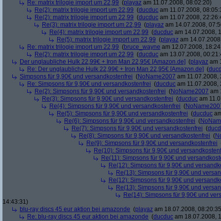
Re: matrix trilogie import um 22,99
(
playaz
am 11.07.2008, 08:02:20)
Re(2): matrix trilogie import um 22,99
(
ducduc
am 11.07.2008, 08:05:
Re(2): matrix trilogie import um 22,99
(
ducduc
am 11.07.2008, 22:26:
Re(3): matrix trilogie import um 22,99
(
playaz
am 14.07.2008, 07:5
Re(4): matrix trilogie import um 22,99
(
ducduc
am 14.07.2008, 1
Re(5): matrix trilogie import um 22,99
(
playaz
am 14.07.2008,
Re: matrix trilogie import um 22,99
(
bruce_wayne
am 12.07.2008, 18:24
Re(2): matrix trilogie import um 22,99
(
ducduc
am 13.07.2008, 00:21:
Der unglaubliche Hulk 22,99€ + Iron Man 22,95€ [Amazon.de]
(
playaz
am 1
Re: Der unglaubliche Hulk 22,99€ + Iron Man 22,95€ [Amazon.de]
(
duc
Simpsons für 9,90€ und versandkostenfrei
(
NoName2007
am 11.07.2008, 
Re: Simpsons für 9,90€ und versandkostenfrei
(
ducduc
am 11.07.2008, 
Re(2): Simpsons für 9,90€ und versandkostenfrei
(
NoName2007
am 1
Re(3): Simpsons für 9,90€ und versandkostenfrei
(
ducduc
am 11.0
Re(4): Simpsons für 9,90€ und versandkostenfrei
(
NoName200
Re(5): Simpsons für 9,90€ und versandkostenfrei
(
ducduc
am
Re(6): Simpsons für 9,90€ und versandkostenfrei
(
NoNam
Re(7): Simpsons für 9,90€ und versandkostenfrei
(
ducd
Re(8): Simpsons für 9,90€ und versandkostenfrei
(
N
Re(9): Simpsons für 9,90€ und versandkostenfrei
Re(10): Simpsons für 9,90€ und versandkostenf
Re(11): Simpsons für 9,90€ und versandkost
Re(12): Simpsons für 9,90€ und versandko
Re(13): Simpsons für 9,90€ und versan
Re(12): Simpsons für 9,90€ und versandko
Re(13): Simpsons für 9,90€ und versan
Re(14): Simpsons für 9,90€ und ver
14:43:31)
blu-ray discs 45 eur aktion bei amazonde
(
playaz
am 18.07.2008, 08:20:35
Re: blu-ray discs 45 eur aktion bei amazonde
(
ducduc
am 18.07.2008, 1