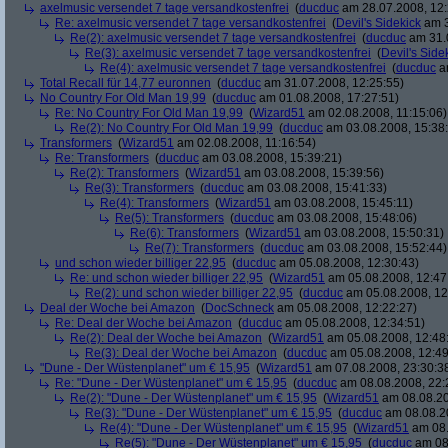
axelmusic versendet 7 tage versandkostenfrei
(
ducduc
am 28.07.2008, 12:
Re: axelmusic versendet 7 tage versandkostenfrei
(
Devil's Sidekick
am 3
Re(2): axelmusic versendet 7 tage versandkostenfrei
(
ducduc
am 31.0
Re(3): axelmusic versendet 7 tage versandkostenfrei
(
Devil's Side
Re(4): axelmusic versendet 7 tage versandkostenfrei
(
ducduc
am
Total Recall für 14,77 euronnen
(
ducduc
am 31.07.2008, 12:25:55)
No Country For Old Man 19,99
(
ducduc
am 01.08.2008, 17:27:51)
Re: No Country For Old Man 19,99
(
Wizard51
am 02.08.2008, 11:15:06)
Re(2): No Country For Old Man 19,99
(
ducduc
am 03.08.2008, 15:38
Transformers
(
Wizard51
am 02.08.2008, 11:16:54)
Re: Transformers
(
ducduc
am 03.08.2008, 15:39:21)
Re(2): Transformers
(
Wizard51
am 03.08.2008, 15:39:56)
Re(3): Transformers
(
ducduc
am 03.08.2008, 15:41:33)
Re(4): Transformers
(
Wizard51
am 03.08.2008, 15:45:11)
Re(5): Transformers
(
ducduc
am 03.08.2008, 15:48:06)
Re(6): Transformers
(
Wizard51
am 03.08.2008, 15:50:31)
Re(7): Transformers
(
ducduc
am 03.08.2008, 15:52:44)
und schon wieder billiger 22,95
(
ducduc
am 05.08.2008, 12:30:43)
Re: und schon wieder billiger 22,95
(
Wizard51
am 05.08.2008, 12:47
Re(2): und schon wieder billiger 22,95
(
ducduc
am 05.08.2008, 12
Deal der Woche bei Amazon
(
DocSchneck
am 05.08.2008, 12:22:27)
Re: Deal der Woche bei Amazon
(
ducduc
am 05.08.2008, 12:34:51)
Re(2): Deal der Woche bei Amazon
(
Wizard51
am 05.08.2008, 12:48
Re(3): Deal der Woche bei Amazon
(
ducduc
am 05.08.2008, 12:49
"Dune - Der Wüstenplanet" um € 15,95
(
Wizard51
am 07.08.2008, 23:30:3
Re: "Dune - Der Wüstenplanet" um € 15,95
(
ducduc
am 08.08.2008, 22:
Re(2): "Dune - Der Wüstenplanet" um € 15,95
(
Wizard51
am 08.08.20
Re(3): "Dune - Der Wüstenplanet" um € 15,95
(
ducduc
am 08.08.20
Re(4): "Dune - Der Wüstenplanet" um € 15,95
(
Wizard51
am 08.
Re(5): "Dune - Der Wüstenplanet" um € 15,95
(
ducduc
am 08.