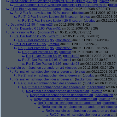
30 Stunden: Der 2. Weltkrieg komplett (4 BDs) [Blu-ray] 29,99
(
playaz
am 03
Re: 30 Stunden: Der 2. Weltkrieg komplett (4 BDs) [Blu-ray] 29,99
(
ducd
2 Fox Blu-rays kaufen, 20 % sparen
(
playaz
am 05.11.2008, 07:30:47)
Re: 2 Fox Blu-rays kaufen, 20 % sparen
(
ducduc
am 05.11.2008, 07:44:
Re(2): 2 Fox Blu-rays kaufen, 20 % sparen
(
playaz
am 05.11.2008, 07
Re(3): 2 Fox Blu-rays kaufen, 20 % sparen
(
ducduc
am 05.11.2008,
Departed € 11,90
(
monster23
am 05.11.2008, 09:41:42)
Re: Departed € 11,90
(
Wizard51
am 05.11.2008, 09:48:28)
Der Patrion € 9,95
(
monster23
am 05.11.2008, 09:42:51)
Re: Der Patrion € 9,95
(
Wizard51
am 05.11.2008, 09:48:08)
Re(2): Der Patrion € 9,95
(
monster23
am 05.11.2008, 14:49:34)
Re: Der Patrion € 9,95
(
Pomm1
am 05.11.2008, 15:09:49)
Re(2): Der Patrion € 9,95
(
monster23
am 05.11.2008, 18:02:24)
Re(3): Der Patrion € 9,95
(
ducduc
am 05.11.2008, 19:28:14)
Re(4): Der Patrion € 9,95
(
monster23
am 05.11.2008, 20:18:57)
Re(3): Der Patrion € 9,95
(
Pomm1
am 06.11.2008, 13:30:59)
Re(4): Der Patrion € 9,95
(
monster23
am 06.11.2008, 17:05:59)
mal ein schnäppchen der anderen art
(
ducduc
am 06.11.2008, 08:54:25)
Re: mal ein schnäppchen der anderen art
(
playaz
am 06.11.2008, 09:27
Re(2): mal ein schnäppchen der anderen art
(
ducduc
am 06.11.2008,
Re: mal ein schnäppchen der anderen art
(
hackenbush
am 06.11.2008, 
Re(2): mal ein schnäppchen der anderen art
(
ducduc
am 06.11.2008,
Re(3): mal ein schnäppchen der anderen art
(
hackenbush
am 06.1
Re(4): mal ein schnäppchen der anderen art
(
ducduc
am 07.11.
Re(5): mal ein schnäppchen der anderen art
(
hackenbush
am
Re(6): mal ein schnäppchen der anderen art
(
ducduc
am 0
Re(7): mal ein schnäppchen der anderen art
(
hackenb
Re(8): mal ein schnäppchen der anderen art
(
ducdu
Re(9): mal ein schnäppchen der anderen art
(
hac
Re(10): mal ein schnäppchen der anderen art
(