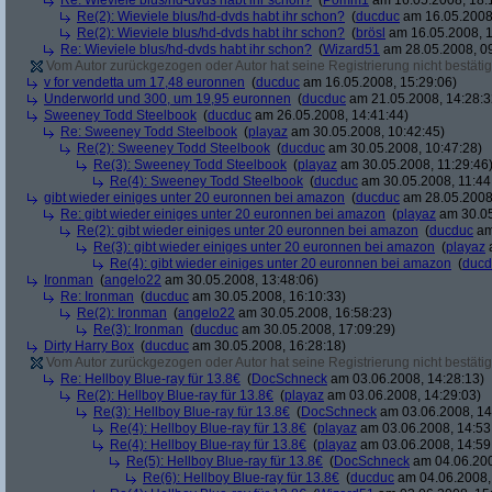
Re: Wieviele blus/hd-dvds habt ihr schon?
(
Pomm1
am 16.05.2008, 18:
Re(2): Wieviele blus/hd-dvds habt ihr schon?
(
ducduc
am 16.05.2008,
Re(2): Wieviele blus/hd-dvds habt ihr schon?
(
brösl
am 16.05.2008, 1
Re: Wieviele blus/hd-dvds habt ihr schon?
(
Wizard51
am 28.05.2008, 09
Vom Autor zurückgezogen oder Autor hat seine Registrierung nicht bestätig
v for vendetta um 17,48 euronnen
(
ducduc
am 16.05.2008, 15:29:06)
Underworld und 300, um 19,95 euronnen
(
ducduc
am 21.05.2008, 14:28:3
Sweeney Todd Steelbook
(
ducduc
am 26.05.2008, 14:41:44)
Re: Sweeney Todd Steelbook
(
playaz
am 30.05.2008, 10:42:45)
Re(2): Sweeney Todd Steelbook
(
ducduc
am 30.05.2008, 10:47:28)
Re(3): Sweeney Todd Steelbook
(
playaz
am 30.05.2008, 11:29:46
Re(4): Sweeney Todd Steelbook
(
ducduc
am 30.05.2008, 11:44
gibt wieder einiges unter 20 euronnen bei amazon
(
ducduc
am 28.05.2008,
Re: gibt wieder einiges unter 20 euronnen bei amazon
(
playaz
am 30.05
Re(2): gibt wieder einiges unter 20 euronnen bei amazon
(
ducduc
am
Re(3): gibt wieder einiges unter 20 euronnen bei amazon
(
playaz
a
Re(4): gibt wieder einiges unter 20 euronnen bei amazon
(
ducd
Ironman
(
angelo22
am 30.05.2008, 13:48:06)
Re: Ironman
(
ducduc
am 30.05.2008, 16:10:33)
Re(2): Ironman
(
angelo22
am 30.05.2008, 16:58:23)
Re(3): Ironman
(
ducduc
am 30.05.2008, 17:09:29)
Dirty Harry Box
(
ducduc
am 30.05.2008, 16:28:18)
Vom Autor zurückgezogen oder Autor hat seine Registrierung nicht bestätig
Re: Hellboy Blue-ray für 13.8€
(
DocSchneck
am 03.06.2008, 14:28:13)
Re(2): Hellboy Blue-ray für 13.8€
(
playaz
am 03.06.2008, 14:29:03)
Re(3): Hellboy Blue-ray für 13.8€
(
DocSchneck
am 03.06.2008, 14
Re(4): Hellboy Blue-ray für 13.8€
(
playaz
am 03.06.2008, 14:53
Re(4): Hellboy Blue-ray für 13.8€
(
playaz
am 03.06.2008, 14:59
Re(5): Hellboy Blue-ray für 13.8€
(
DocSchneck
am 04.06.200
Re(6): Hellboy Blue-ray für 13.8€
(
ducduc
am 04.06.2008,