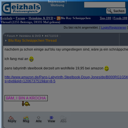
Impressum
|
Werbung
Geizhals
»
Forum
»
Heimkino & DVD
»
Blu Ray Schnäppchen
Top-100
|
Fresh-100
Thread (2255 Beiträge, 59335 Mal gelesen)
Du bist nicht angemeldet. [
Login/Registrieren
]
^
Forum
Heimkino & DVD
#
4711019
Blu Ray Schnäppchen Thread
nachdem ja schon einige auf blu ray umgestiegen sind, wäre ja ein schnäppche
ich fang mal an
pans labyrinth steelbook derzeit um wohlfeile 19,95 bei amazon
http:/
/
www.amazon.de/
Pans-Labyrinth-Steelbook-Doug-Jones/
dp/
B000RG1G5K
s=dvd&
qid=1206737519&
sr=8-5