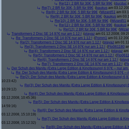
Re(11): 2 BR für 30€, 5 BR für 99€
(
ducduc
a
Re(7): 2 BR für 30€, 5 BR für 99€
(
kaukus
am 03.12.200
Re(8): 2 BR für 30€, 5 BR für 99€
(
Wizard51
am 03.1
Re(9): 2 BR für 30€, 5 BR für 99€
(
kaukus
am 03.1
Re(10): 2 BR für 30€, 5 BR für 99€
(
Wizard51
a
Re(11): 2 BR für 30€, 5 BR für 99€
(
kaukus
a
Re(12): 2 BR für 30€, 5 BR für 99€
(
Wiza
Transformers 2 Disc SE 14,97€ nur am 1.12.!
(
playaz
am 01.12.2008, 09:2
Re: Transformers 2 Disc SE 14,97€ nur am 1.12.!
(
Pomm1
am 01.12.200
Re(2): Transformers 2 Disc SE 14,97€ nur am 1.12.!
(
playaz
am 01.12
Re(3): Transformers 2 Disc SE 14,97€ nur am 1.12.!
(
Flo061180
am
Re(4): Transformers 2 Disc SE 14,97€ nur am 1.12.!
(
playaz
am 
Re(5): Transformers 2 Disc SE 14,97€ nur am 1.12.!
(
Flo061
Re(6): Transformers 2 Disc SE 14,97€ nur am 1.12.!
(
play
Re(7): Transformers 2 Disc SE 14,97€ nur am 1.12.!
(
Fl
Der Schuh des Manitu (Extra Large Edition & Kinofassung) 6,97€ -- nur am
Re: Der Schuh des Manitu (Extra Large Edition & Kinofassung) 6,97€ -- 
Re(2): Der Schuh des Manitu (Extra Large Edition & Kinofassung) 6,9
10:23:42)
Re(3): Der Schuh des Manitu (Extra Large Edition & Kinofassung) 6
10:29:12)
Re(4): Der Schuh des Manitu (Extra Large Edition & Kinofassung
03.12.2008, 10:45:36)
Re(5): Der Schuh des Manitu (Extra Large Edition & Kinofass
14:59:16)
Re(6): Der Schuh des Manitu (Extra Large Edition & Kinofa
03.12.2008, 15:10:19)
Re(7): Der Schuh des Manitu (Extra Large Edition & Kin
03.12.2008, 15:12:32)
Re(8): Der Schuh des Manitu (Extra Large Edition & 