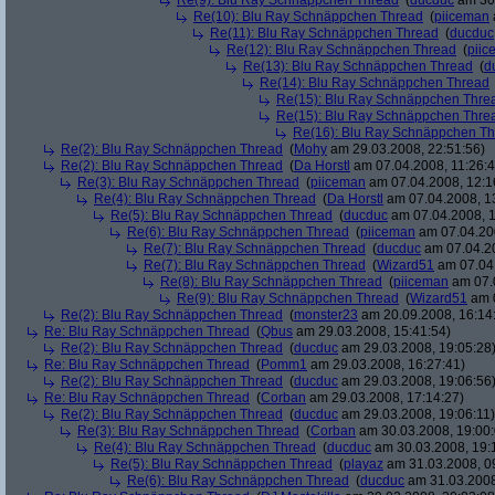
Re(9): Blu Ray Schnäppchen Thread
(
ducduc
am 30.
Re(10): Blu Ray Schnäppchen Thread
(
piiceman
Re(11): Blu Ray Schnäppchen Thread
(
ducduc
Re(12): Blu Ray Schnäppchen Thread
(
piic
Re(13): Blu Ray Schnäppchen Thread
(
d
Re(14): Blu Ray Schnäppchen Thread
Re(15): Blu Ray Schnäppchen Thre
Re(15): Blu Ray Schnäppchen Thre
Re(16): Blu Ray Schnäppchen T
Re(2): Blu Ray Schnäppchen Thread
(
Mohy
am 29.03.2008, 22:51:56)
Re(2): Blu Ray Schnäppchen Thread
(
Da Horstl
am 07.04.2008, 11:26:4
Re(3): Blu Ray Schnäppchen Thread
(
piiceman
am 07.04.2008, 12:1
Re(4): Blu Ray Schnäppchen Thread
(
Da Horstl
am 07.04.2008, 1
Re(5): Blu Ray Schnäppchen Thread
(
ducduc
am 07.04.2008, 1
Re(6): Blu Ray Schnäppchen Thread
(
piiceman
am 07.04.200
Re(7): Blu Ray Schnäppchen Thread
(
ducduc
am 07.04.20
Re(7): Blu Ray Schnäppchen Thread
(
Wizard51
am 07.04.
Re(8): Blu Ray Schnäppchen Thread
(
piiceman
am 07.0
Re(9): Blu Ray Schnäppchen Thread
(
Wizard51
am 0
Re(2): Blu Ray Schnäppchen Thread
(
monster23
am 20.09.2008, 16:14
Re: Blu Ray Schnäppchen Thread
(
Qbus
am 29.03.2008, 15:41:54)
Re(2): Blu Ray Schnäppchen Thread
(
ducduc
am 29.03.2008, 19:05:28
Re: Blu Ray Schnäppchen Thread
(
Pomm1
am 29.03.2008, 16:27:41)
Re(2): Blu Ray Schnäppchen Thread
(
ducduc
am 29.03.2008, 19:06:56
Re: Blu Ray Schnäppchen Thread
(
Corban
am 29.03.2008, 17:14:27)
Re(2): Blu Ray Schnäppchen Thread
(
ducduc
am 29.03.2008, 19:06:11)
Re(3): Blu Ray Schnäppchen Thread
(
Corban
am 30.03.2008, 19:00:
Re(4): Blu Ray Schnäppchen Thread
(
ducduc
am 30.03.2008, 19:
Re(5): Blu Ray Schnäppchen Thread
(
playaz
am 31.03.2008, 0
Re(6): Blu Ray Schnäppchen Thread
(
ducduc
am 31.03.2008