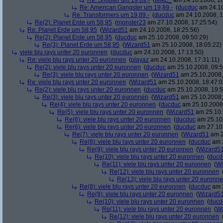
Re: Shooter um 19,89,-
(
MikE_
am 24.10.2008, 16
Re: American Gangster um 19,89,-
(
ducduc
am 24.10
Re: Transformers um 19,89,-
(
ducduc
am 24.10.2008, 1
Re(2): Planet Erde um 58,95
(
monster23
am 27.10.2008, 17:25:54)
Re: Planet Erde um 58,95
(
Wizard51
am 24.10.2008, 18:25:56)
Re(2): Planet Erde um 58,95
(
ducduc
am 25.10.2008, 09:50:29)
Re(3): Planet Erde um 58,95
(
Wizard51
am 25.10.2008, 18:05:22)
viele blu rays unter 20 euronnen
(
ducduc
am 24.10.2008, 17:13:50)
Re: viele blu rays unter 20 euronnen
(
playaz
am 24.10.2008, 17:31:11)
Re(2): viele blu rays unter 20 euronnen
(
ducduc
am 25.10.2008, 09:5
Re(3): viele blu rays unter 20 euronnen
(
Wizard51
am 25.10.2008,
Re: viele blu rays unter 20 euronnen
(
Wizard51
am 25.10.2008, 18:47:0
Re(2): viele blu rays unter 20 euronnen
(
ducduc
am 25.10.2008, 19:5
Re(3): viele blu rays unter 20 euronnen
(
Wizard51
am 25.10.2008,
Re(4): viele blu rays unter 20 euronnen
(
ducduc
am 25.10.2008,
Re(5): viele blu rays unter 20 euronnen
(
Wizard51
am 25.10.
Re(6): viele blu rays unter 20 euronnen
(
ducduc
am 25.10.
Re(6): viele blu rays unter 20 euronnen
(
ducduc
am 27.10.
Re(7): viele blu rays unter 20 euronnen
(
Wizard51
am 2
Re(8): viele blu rays unter 20 euronnen
(
ducduc
am 2
Re(9): viele blu rays unter 20 euronnen
(
Wizard5
Re(10): viele blu rays unter 20 euronnen
(
ducd
Re(11): viele blu rays unter 20 euronnen
(
Wi
Re(12): viele blu rays unter 20 euronnen
Re(13): viele blu rays unter 20 euronn
Re(8): viele blu rays unter 20 euronnen
(
ducduc
am 2
Re(9): viele blu rays unter 20 euronnen
(
Wizard5
Re(10): viele blu rays unter 20 euronnen
(
ducd
Re(11): viele blu rays unter 20 euronnen
(
Wi
Re(12): viele blu rays unter 20 euronnen