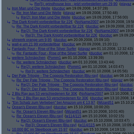
Re(5): grindhouse box - jetzt vorbestellen um 29,90
(
playaz
a
Iron Man und Die Welle
(
ducduc
am 19.09.2008, 14:37:28)
Re: Iron Man und Die Welle
(
playaz
am 19.09.2008, 17:50:48)
Re(2): Iron Man und Die Welle
(
ducduc
am 19.09.2008, 17:56:00)
The Dark Knight vorbestellbar für 22€
(
NoName2007
am 19.09.2008, 19:5
Re: The Dark Knight vorbestellbar für 22€
(
ducduc
am 19.09.2008, 20:0
Re(2): The Dark Knight vorbestellbar für 22€
(
NoName2007
am 19.09
Re(3): The Dark Knight vorbestellbar für 22€
(
ducduc
am 19.09.200
uhrwerk orange um 9,95
(
ducduc
am 20.09.2008, 15:09:10)
wall-e um 21,99 vorbestellbar
(
ducduc
am 20.09.2008, 15:20:11)
Fantastic Four - Rise of the Silver Surfer
(
playaz
am 01.10.2008, 12:32:43)
Re: Fantastic Four - Rise of the Silver Surfer
(
ducduc
am 01.10.2008, 12
weitere Schnäpchen
(
Pomm1
am 01.10.2008, 13:39:39)
Re: weitere Schnäpchen
(
ducduc
am 01.10.2008, 13:43:44)
Re(2): weitere Schnäpchen
(
Pomm1
am 01.10.2008, 14:03:47)
Re(3): weitere Schnäpchen
(
ducduc
am 01.10.2008, 14:05:56)
Der Pate Trilogie - The Coppola Restoration [Blu-ray]
(
ducduc
am 08.10.20
Re: Der Pate Trilogie - The Coppola Restoration [Blu-ray]
(
playaz
am 08.
Re(2): Der Pate Trilogie - The Coppola Restoration [Blu-ray]
(
ducduc
Re(2): Der Pate Trilogie - The Coppola Restoration [Blu-ray]
(
ducduc
2 Blu Ray aus 53 verschiedenen für 30€
(
NoName2007
am 13.10.2008, 13
Re: 2 Blu Ray aus 53 verschiedenen für 30€
(
ducduc
am 13.10.2008, 14
"Ein Schatz zum Verlieben" bei Amazon um € 13,97
(
Wizard51
am 15.10.20
Ocean's Eleven [Blu-ray]
(
ducduc
am 15.10.2008, 10:00:20)
Re: Ocean's Eleven [Blu-ray]
(
Wizard51
am 15.10.2008, 10:01:40)
Re: Ocean's Eleven [Blu-ray]
(
w114/115
am 15.10.2008, 10:02:15)
Re(2): Ocean's Eleven [Blu-ray]
(
ducduc
am 15.10.2008, 10:03:47)
Re(3): Ocean's Eleven [Blu-ray]
(
w114/115
am 15.10.2008, 10:09:
10.000 BC im Steelbook um 15,97
(
ducduc
am 15.10.2008, 14:19:13)