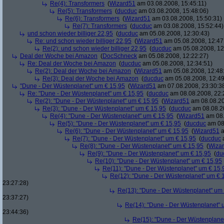
Re(4): Transformers
(
Wizard51
am 03.08.2008, 15:45:11)
Re(5): Transformers
(
ducduc
am 03.08.2008, 15:48:06)
Re(6): Transformers
(
Wizard51
am 03.08.2008, 15:50:31)
Re(7): Transformers
(
ducduc
am 03.08.2008, 15:52:44)
und schon wieder billiger 22,95
(
ducduc
am 05.08.2008, 12:30:43)
Re: und schon wieder billiger 22,95
(
Wizard51
am 05.08.2008, 12:47
Re(2): und schon wieder billiger 22,95
(
ducduc
am 05.08.2008, 12
Deal der Woche bei Amazon
(
DocSchneck
am 05.08.2008, 12:22:27)
Re: Deal der Woche bei Amazon
(
ducduc
am 05.08.2008, 12:34:51)
Re(2): Deal der Woche bei Amazon
(
Wizard51
am 05.08.2008, 12:48
Re(3): Deal der Woche bei Amazon
(
ducduc
am 05.08.2008, 12:49
"Dune - Der Wüstenplanet" um € 15,95
(
Wizard51
am 07.08.2008, 23:30:3
Re: "Dune - Der Wüstenplanet" um € 15,95
(
ducduc
am 08.08.2008, 22:
Re(2): "Dune - Der Wüstenplanet" um € 15,95
(
Wizard51
am 08.08.20
Re(3): "Dune - Der Wüstenplanet" um € 15,95
(
ducduc
am 08.08.20
Re(4): "Dune - Der Wüstenplanet" um € 15,95
(
Wizard51
am 08.
Re(5): "Dune - Der Wüstenplanet" um € 15,95
(
ducduc
am 08.
Re(6): "Dune - Der Wüstenplanet" um € 15,95
(
Wizard51
a
Re(7): "Dune - Der Wüstenplanet" um € 15,95
(
ducduc
a
Re(8): "Dune - Der Wüstenplanet" um € 15,95
(
Wiza
Re(9): "Dune - Der Wüstenplanet" um € 15,95
(
du
Re(10): "Dune - Der Wüstenplanet" um € 15,95
Re(11): "Dune - Der Wüstenplanet" um € 15,
Re(12): "Dune - Der Wüstenplanet" um € 
23:27:28)
Re(13): "Dune - Der Wüstenplanet" um
23:37:27)
Re(14): "Dune - Der Wüstenplanet" 
23:44:36)
Re(15): "Dune - Der Wüstenplane