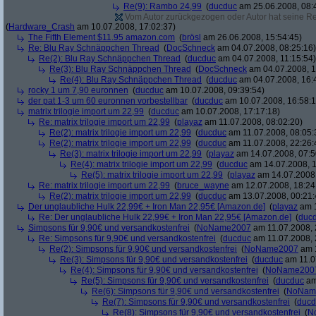
Re(9): Rambo 24,99
(
ducduc
am 25.06.2008, 08:
Vom Autor zurückgezogen oder Autor hat seine Regi
(
Hardware_Crash
am 10.07.2008, 17:02:37)
The Fifth Element $11.95 amazon.com
(
brösl
am 26.06.2008, 15:54:45)
Re: Blu Ray Schnäppchen Thread
(
DocSchneck
am 04.07.2008, 08:25:16)
Re(2): Blu Ray Schnäppchen Thread
(
ducduc
am 04.07.2008, 11:15:54)
Re(3): Blu Ray Schnäppchen Thread
(
DocSchneck
am 04.07.2008, 1
Re(4): Blu Ray Schnäppchen Thread
(
ducduc
am 04.07.2008, 16:
rocky 1 um 7,90 euronnen
(
ducduc
am 10.07.2008, 09:39:54)
der pat 1-3 um 60 euronnen vorbestellbar
(
ducduc
am 10.07.2008, 16:58:1
matrix trilogie import um 22,99
(
ducduc
am 10.07.2008, 17:17:18)
Re: matrix trilogie import um 22,99
(
playaz
am 11.07.2008, 08:02:20)
Re(2): matrix trilogie import um 22,99
(
ducduc
am 11.07.2008, 08:05:
Re(2): matrix trilogie import um 22,99
(
ducduc
am 11.07.2008, 22:26:
Re(3): matrix trilogie import um 22,99
(
playaz
am 14.07.2008, 07:5
Re(4): matrix trilogie import um 22,99
(
ducduc
am 14.07.2008, 1
Re(5): matrix trilogie import um 22,99
(
playaz
am 14.07.2008,
Re: matrix trilogie import um 22,99
(
bruce_wayne
am 12.07.2008, 18:24
Re(2): matrix trilogie import um 22,99
(
ducduc
am 13.07.2008, 00:21:
Der unglaubliche Hulk 22,99€ + Iron Man 22,95€ [Amazon.de]
(
playaz
am 1
Re: Der unglaubliche Hulk 22,99€ + Iron Man 22,95€ [Amazon.de]
(
duc
Simpsons für 9,90€ und versandkostenfrei
(
NoName2007
am 11.07.2008, 
Re: Simpsons für 9,90€ und versandkostenfrei
(
ducduc
am 11.07.2008, 
Re(2): Simpsons für 9,90€ und versandkostenfrei
(
NoName2007
am 1
Re(3): Simpsons für 9,90€ und versandkostenfrei
(
ducduc
am 11.0
Re(4): Simpsons für 9,90€ und versandkostenfrei
(
NoName200
Re(5): Simpsons für 9,90€ und versandkostenfrei
(
ducduc
am
Re(6): Simpsons für 9,90€ und versandkostenfrei
(
NoNam
Re(7): Simpsons für 9,90€ und versandkostenfrei
(
ducd
Re(8): Simpsons für 9,90€ und versandkostenfrei
(
N