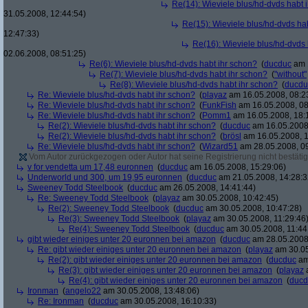
Re(14): Wieviele blus/hd-dvds habt 
31.05.2008, 12:44:54)
Re(15): Wieviele blus/hd-dvds ha
12:47:33)
Re(16): Wieviele blus/hd-dvds 
02.06.2008, 08:51:25)
Re(6): Wieviele blus/hd-dvds habt ihr schon?
(
ducduc
am 1
Re(7): Wieviele blus/hd-dvds habt ihr schon?
(
"without"
Re(8): Wieviele blus/hd-dvds habt ihr schon?
(
ducdu
Re: Wieviele blus/hd-dvds habt ihr schon?
(
playaz
am 16.05.2008, 08:2
Re: Wieviele blus/hd-dvds habt ihr schon?
(
FunkFish
am 16.05.2008, 08
Re: Wieviele blus/hd-dvds habt ihr schon?
(
Pomm1
am 16.05.2008, 18:
Re(2): Wieviele blus/hd-dvds habt ihr schon?
(
ducduc
am 16.05.2008,
Re(2): Wieviele blus/hd-dvds habt ihr schon?
(
brösl
am 16.05.2008, 1
Re: Wieviele blus/hd-dvds habt ihr schon?
(
Wizard51
am 28.05.2008, 09
Vom Autor zurückgezogen oder Autor hat seine Registrierung nicht bestätig
v for vendetta um 17,48 euronnen
(
ducduc
am 16.05.2008, 15:29:06)
Underworld und 300, um 19,95 euronnen
(
ducduc
am 21.05.2008, 14:28:3
Sweeney Todd Steelbook
(
ducduc
am 26.05.2008, 14:41:44)
Re: Sweeney Todd Steelbook
(
playaz
am 30.05.2008, 10:42:45)
Re(2): Sweeney Todd Steelbook
(
ducduc
am 30.05.2008, 10:47:28)
Re(3): Sweeney Todd Steelbook
(
playaz
am 30.05.2008, 11:29:46
Re(4): Sweeney Todd Steelbook
(
ducduc
am 30.05.2008, 11:44
gibt wieder einiges unter 20 euronnen bei amazon
(
ducduc
am 28.05.2008,
Re: gibt wieder einiges unter 20 euronnen bei amazon
(
playaz
am 30.05
Re(2): gibt wieder einiges unter 20 euronnen bei amazon
(
ducduc
am
Re(3): gibt wieder einiges unter 20 euronnen bei amazon
(
playaz
a
Re(4): gibt wieder einiges unter 20 euronnen bei amazon
(
ducd
Ironman
(
angelo22
am 30.05.2008, 13:48:06)
Re: Ironman
(
ducduc
am 30.05.2008, 16:10:33)