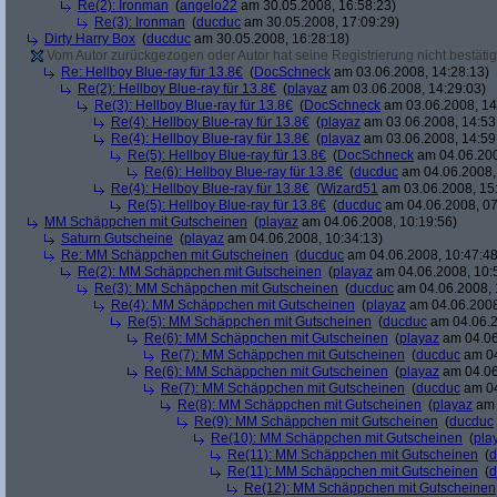
Re(2): Ironman
(
angelo22
am 30.05.2008, 16:58:23)
Re(3): Ironman
(
ducduc
am 30.05.2008, 17:09:29)
Dirty Harry Box
(
ducduc
am 30.05.2008, 16:28:18)
Vom Autor zurückgezogen oder Autor hat seine Registrierung nicht bestätig
Re: Hellboy Blue-ray für 13.8€
(
DocSchneck
am 03.06.2008, 14:28:13)
Re(2): Hellboy Blue-ray für 13.8€
(
playaz
am 03.06.2008, 14:29:03)
Re(3): Hellboy Blue-ray für 13.8€
(
DocSchneck
am 03.06.2008, 14
Re(4): Hellboy Blue-ray für 13.8€
(
playaz
am 03.06.2008, 14:53
Re(4): Hellboy Blue-ray für 13.8€
(
playaz
am 03.06.2008, 14:59
Re(5): Hellboy Blue-ray für 13.8€
(
DocSchneck
am 04.06.200
Re(6): Hellboy Blue-ray für 13.8€
(
ducduc
am 04.06.2008,
Re(4): Hellboy Blue-ray für 13.8€
(
Wizard51
am 03.06.2008, 15
Re(5): Hellboy Blue-ray für 13.8€
(
ducduc
am 04.06.2008, 07
MM Schäppchen mit Gutscheinen
(
playaz
am 04.06.2008, 10:19:56)
Saturn Gutscheine
(
playaz
am 04.06.2008, 10:34:13)
Re: MM Schäppchen mit Gutscheinen
(
ducduc
am 04.06.2008, 10:47:48
Re(2): MM Schäppchen mit Gutscheinen
(
playaz
am 04.06.2008, 10:
Re(3): MM Schäppchen mit Gutscheinen
(
ducduc
am 04.06.2008, 
Re(4): MM Schäppchen mit Gutscheinen
(
playaz
am 04.06.2008
Re(5): MM Schäppchen mit Gutscheinen
(
ducduc
am 04.06.2
Re(6): MM Schäppchen mit Gutscheinen
(
playaz
am 04.06
Re(7): MM Schäppchen mit Gutscheinen
(
ducduc
am 04
Re(6): MM Schäppchen mit Gutscheinen
(
playaz
am 04.06
Re(7): MM Schäppchen mit Gutscheinen
(
ducduc
am 04
Re(8): MM Schäppchen mit Gutscheinen
(
playaz
am 
Re(9): MM Schäppchen mit Gutscheinen
(
ducduc
Re(10): MM Schäppchen mit Gutscheinen
(
pla
Re(11): MM Schäppchen mit Gutscheinen
(
d
Re(11): MM Schäppchen mit Gutscheinen
(
d
Re(12): MM Schäppchen mit Gutscheinen