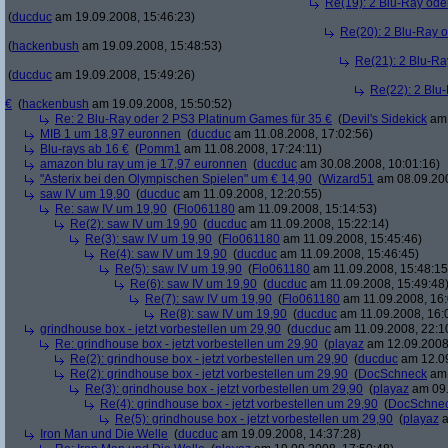
Re(19): 2 Blu-Ray ode
(
ducduc
am 19.09.2008, 15:46:23)
Re(20): 2 Blu-Ray 
(
hackenbush
am 19.09.2008, 15:48:53)
Re(21): 2 Blu-Ra
(
ducduc
am 19.09.2008, 15:49:26)
Re(22): 2 Blu
€
(
hackenbush
am 19.09.2008, 15:50:52)
Re: 2 Blu-Ray oder 2 PS3 Platinum Games für 35 €
(
Devil's Sidekick
am 
MIB 1 um 18,97 euronnen
(
ducduc
am 11.08.2008, 17:02:56)
Blu-rays ab 16 €
(
Pomm1
am 11.08.2008, 17:24:11)
amazon blu ray um je 17,97 euronnen
(
ducduc
am 30.08.2008, 10:01:16)
"Asterix bei den Olympischen Spielen" um € 14,90
(
Wizard51
am 08.09.200
saw IV um 19,90
(
ducduc
am 11.09.2008, 12:20:55)
Re: saw IV um 19,90
(
Flo061180
am 11.09.2008, 15:14:53)
Re(2): saw IV um 19,90
(
ducduc
am 11.09.2008, 15:22:14)
Re(3): saw IV um 19,90
(
Flo061180
am 11.09.2008, 15:45:46)
Re(4): saw IV um 19,90
(
ducduc
am 11.09.2008, 15:46:45)
Re(5): saw IV um 19,90
(
Flo061180
am 11.09.2008, 15:48:15
Re(6): saw IV um 19,90
(
ducduc
am 11.09.2008, 15:49:48
Re(7): saw IV um 19,90
(
Flo061180
am 11.09.2008, 16:
Re(8): saw IV um 19,90
(
ducduc
am 11.09.2008, 16:
grindhouse box - jetzt vorbestellen um 29,90
(
ducduc
am 11.09.2008, 22:1
Re: grindhouse box - jetzt vorbestellen um 29,90
(
playaz
am 12.09.2008,
Re(2): grindhouse box - jetzt vorbestellen um 29,90
(
ducduc
am 12.09
Re(2): grindhouse box - jetzt vorbestellen um 29,90
(
DocSchneck
am 
Re(3): grindhouse box - jetzt vorbestellen um 29,90
(
playaz
am 09.
Re(4): grindhouse box - jetzt vorbestellen um 29,90
(
DocSchne
Re(5): grindhouse box - jetzt vorbestellen um 29,90
(
playaz
a
Iron Man und Die Welle
(
ducduc
am 19.09.2008, 14:37:28)