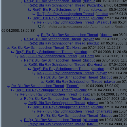
Re(4): Blu Ray Schnäppchen Thread
(
ducduc
am 05.04.2008, 16:
Re(5): Blu Ray Schnäppchen Thread
(
Wizard51
am 05.04.2008,
Re(6): Blu Ray Schnäppchen Thread
(
playaz
am 05.04.2008,
Re(7): Blu Ray Schnäppchen Thread
(
ducduc
am 05.04.20
Re(6): Blu Ray Schnäppchen Thread
(
ducduc
am 05.04.2008
Re(7): Blu Ray Schnäppchen Thread
(
Wizard51
am 05.04.
Vom Autor zurückgezogen oder Autor hat seine Registrie
05.04.2008, 18:55:38)
Re(8): Blu Ray Schnäppchen Thread
(
ducduc
am 05.04
Re(4): Blu Ray Schnäppchen Thread
(
playaz
am 05.04.2008, 17:2
Re(5): Blu Ray Schnäppchen Thread
(
ducduc
am 05.04.2008, 1
Re: Blu Ray Schnäppchen Thread
(
Da Horstl
am 07.04.2008, 11:25:23)
Re(2): Blu Ray Schnäppchen Thread
(
ducduc
am 07.04.2008, 11:26:45)
Re(3): Blu Ray Schnäppchen Thread
(
Da Horstl
am 07.04.2008, 11:3
Re(4): Blu Ray Schnäppchen Thread
(
ducduc
am 07.04.2008, 11:
Re(5): Blu Ray Schnäppchen Thread
(
Da Horstl
am 07.04.2008,
Re(6): Blu Ray Schnäppchen Thread
(
ducduc
am 07.04.2008
Re(7): Blu Ray Schnäppchen Thread
(
playaz
am 07.04.200
Re(8): Blu Ray Schnäppchen Thread
(
ducduc
am 07.04
Re(9): Blu Ray Schnäppchen Thread
(
playaz
am 07.
Re: Blu Ray Schnäppchen Thread
(
Pomm1
am 10.04.2008, 16:08:09)
Re(2): Blu Ray Schnäppchen Thread
(
ducduc
am 10.04.2008, 18:27:39
Re(3): Blu Ray Schnäppchen Thread
(
playaz
am 10.04.2008, 18:44:
Re(4): Blu Ray Schnäppchen Thread
(
ducduc
am 10.04.2008, 18:
Re(5): Blu Ray Schnäppchen Thread
(
playaz
am 10.04.2008, 1
Re(6): Blu Ray Schnäppchen Thread
(
ducduc
am 10.04.2008
Re(7): Blu Ray Schnäppchen Thread
(
charras81
am 15.04
Re(8): Blu Ray Schnäppchen Thread
(
ducduc
am 15.04
Re(4): Blu Ray Schnäppchen Thread
(
piiceman
am 10.04.2008, 20
Re(5): Blu Ray Schnäppchen Thread
(
MikE_
am 19.04.2008, 12