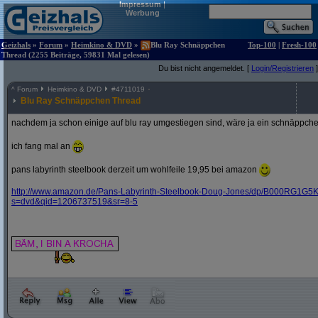
Impressum
|
Werbung
Geizhals
»
Forum
»
Heimkino & DVD
»
Blu Ray Schnäppchen
Top-100
|
Fresh-100
Thread (2255 Beiträge, 59831 Mal gelesen)
Du bist nicht angemeldet. [
Login/Registrieren
]
^
Forum
Heimkino & DVD
#
4711019
Blu Ray Schnäppchen Thread
nachdem ja schon einige auf blu ray umgestiegen sind, wäre ja ein schnäppche
ich fang mal an
pans labyrinth steelbook derzeit um wohlfeile 19,95 bei amazon
http:/
/
www.amazon.de/
Pans-Labyrinth-Steelbook-Doug-Jones/
dp/
B000RG1G5K
s=dvd&
qid=1206737519&
sr=8-5