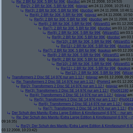
Re: 2 BR für 30€, 5 BR für 99€
(
ducduc
am 24.11.2008, 10:24:53)
Re(2): 2 BR für 30€, 5 BR für 99€
(
playaz
am 24.11.2008, 10:25:41)
Re(3): 2 BR für 30€, 5 BR für 99€
(
ducduc
am 24.11.2008, 10:46:1
Re(4): 2 BR für 30€, 5 BR für 99€
(
playaz
am 24.11.2008, 10:50
Re(5): 2 BR für 30€, 5 BR für 99€
(
ducduc
am 24.11.2008, 12
Re(6): 2 BR für 30€, 5 BR für 99€
(
Wizard51
am 01.12.200
Re(7): 2 BR für 30€, 5 BR für 99€
(
ducduc
am 03.12.200
Re(8): 2 BR für 30€, 5 BR für 99€
(
Wizard51
am 03.1
Re(9): 2 BR für 30€, 5 BR für 99€
(
ducduc
am 03.1
Re(10): 2 BR für 30€, 5 BR für 99€
(
Wizard51
a
Re(11): 2 BR für 30€, 5 BR für 99€
(
ducduc
a
Re(7): 2 BR für 30€, 5 BR für 99€
(
kaukus
am 03.12.200
Re(8): 2 BR für 30€, 5 BR für 99€
(
Wizard51
am 03.1
Re(9): 2 BR für 30€, 5 BR für 99€
(
kaukus
am 03.1
Re(10): 2 BR für 30€, 5 BR für 99€
(
Wizard51
a
Re(11): 2 BR für 30€, 5 BR für 99€
(
kaukus
a
Re(12): 2 BR für 30€, 5 BR für 99€
(
Wiza
Transformers 2 Disc SE 14,97€ nur am 1.12.!
(
playaz
am 01.12.2008, 09:2
Re: Transformers 2 Disc SE 14,97€ nur am 1.12.!
(
Pomm1
am 01.12.200
Re(2): Transformers 2 Disc SE 14,97€ nur am 1.12.!
(
playaz
am 01.12
Re(3): Transformers 2 Disc SE 14,97€ nur am 1.12.!
(
Flo061180
am
Re(4): Transformers 2 Disc SE 14,97€ nur am 1.12.!
(
playaz
am 
Re(5): Transformers 2 Disc SE 14,97€ nur am 1.12.!
(
Flo061
Re(6): Transformers 2 Disc SE 14,97€ nur am 1.12.!
(
play
Re(7): Transformers 2 Disc SE 14,97€ nur am 1.12.!
(
Fl
Der Schuh des Manitu (Extra Large Edition & Kinofassung) 6,97€ -- nur am
Re: Der Schuh des Manitu (Extra Large Edition & Kinofassung) 6,97€ -- 
09:16:35)
Re(2): Der Schuh des Manitu (Extra Large Edition & Kinofassung) 6,9
03.12.2008, 10:23:42)