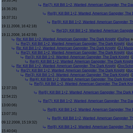
16:33:54)
Re(7): Kill Bill 1+2, Wanted, American Gangster, The Da
16:36:26)
Re(8): Kill Bill 1+2, Wanted, American Gangster, The
16:37:31)
Re(9): Kill Bill 1+2, Wanted, American Gangster, T
19.11.2008, 16:42:18)
Re(10): Kill Bill 1+2, Wanted, American Gangste
19.11.2008, 16:42:59)
Re: Kill Bill 1+2, Wanted, American Gangster, The Dark Knight
(
OoPee
a
Re(2): Kill Bill 1+2, Wanted, American Gangster, The Dark Knight
(
du
Re: Kill Bill 1+2, Wanted, American Gangster, The Dark Knight
(
DJ Masta
Re(2): Kill Bill 1+2, Wanted, American Gangster, The Dark Knight
(
du
Re(3): Kill Bill 1+2, Wanted, American Gangster, The Dark Knight
(
Re(4): Kill Bill 1+2, Wanted, American Gangster, The Dark Knigh
Re: Kill Bill 1+2, Wanted, American Gangster, The Dark Knight
(
DocSchn
Re(2): Kill Bill 1+2, Wanted, American Gangster, The Dark Knight
(
du
Re(3): Kill Bill 1+2, Wanted, American Gangster, The Dark Knight
(
Re(4): Kill Bill 1+2, Wanted, American Gangster, The Dark Knigh
Re(5): Kill Bill 1+2, Wanted, American Gangster, The Dark Kni
12:37:33)
Re(6): Kill Bill 1+2, Wanted, American Gangster, The Dark 
12:54:22)
Re(7): Kill Bill 1+2, Wanted, American Gangster, The Da
13:00:06)
Re(8): Kill Bill 1+2, Wanted, American Gangster, The
13:07:35)
Re(9): Kill Bill 1+2, Wanted, American Gangster, T
09.12.2008, 15:19:32)
Re(8): Kill Bill 1+2, Wanted, American Gangster, The
15:40:04)