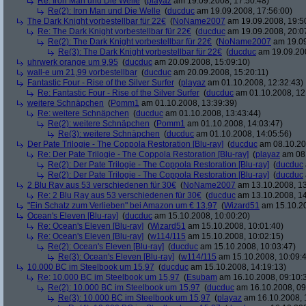
Re: Iron Man und Die Welle
(
playaz
am 19.09.2008, 17:50:48)
Re(2): Iron Man und Die Welle
(
ducduc
am 19.09.2008, 17:56:00)
The Dark Knight vorbestellbar für 22€
(
NoName2007
am 19.09.2008, 19:5
Re: The Dark Knight vorbestellbar für 22€
(
ducduc
am 19.09.2008, 20:0
Re(2): The Dark Knight vorbestellbar für 22€
(
NoName2007
am 19.09
Re(3): The Dark Knight vorbestellbar für 22€
(
ducduc
am 19.09.200
uhrwerk orange um 9,95
(
ducduc
am 20.09.2008, 15:09:10)
wall-e um 21,99 vorbestellbar
(
ducduc
am 20.09.2008, 15:20:11)
Fantastic Four - Rise of the Silver Surfer
(
playaz
am 01.10.2008, 12:32:43)
Re: Fantastic Four - Rise of the Silver Surfer
(
ducduc
am 01.10.2008, 12
weitere Schnäpchen
(
Pomm1
am 01.10.2008, 13:39:39)
Re: weitere Schnäpchen
(
ducduc
am 01.10.2008, 13:43:44)
Re(2): weitere Schnäpchen
(
Pomm1
am 01.10.2008, 14:03:47)
Re(3): weitere Schnäpchen
(
ducduc
am 01.10.2008, 14:05:56)
Der Pate Trilogie - The Coppola Restoration [Blu-ray]
(
ducduc
am 08.10.20
Re: Der Pate Trilogie - The Coppola Restoration [Blu-ray]
(
playaz
am 08.
Re(2): Der Pate Trilogie - The Coppola Restoration [Blu-ray]
(
ducduc
Re(2): Der Pate Trilogie - The Coppola Restoration [Blu-ray]
(
ducduc
2 Blu Ray aus 53 verschiedenen für 30€
(
NoName2007
am 13.10.2008, 13
Re: 2 Blu Ray aus 53 verschiedenen für 30€
(
ducduc
am 13.10.2008, 14
"Ein Schatz zum Verlieben" bei Amazon um € 13,97
(
Wizard51
am 15.10.20
Ocean's Eleven [Blu-ray]
(
ducduc
am 15.10.2008, 10:00:20)
Re: Ocean's Eleven [Blu-ray]
(
Wizard51
am 15.10.2008, 10:01:40)
Re: Ocean's Eleven [Blu-ray]
(
w114/115
am 15.10.2008, 10:02:15)
Re(2): Ocean's Eleven [Blu-ray]
(
ducduc
am 15.10.2008, 10:03:47)
Re(3): Ocean's Eleven [Blu-ray]
(
w114/115
am 15.10.2008, 10:09:
10.000 BC im Steelbook um 15,97
(
ducduc
am 15.10.2008, 14:19:13)
Re: 10.000 BC im Steelbook um 15,97
(
Esubam
am 16.10.2008, 09:10:
Re(2): 10.000 BC im Steelbook um 15,97
(
ducduc
am 16.10.2008, 09
Re(3): 10.000 BC im Steelbook um 15,97
(
playaz
am 16.10.2008, 