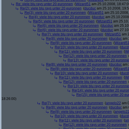
Re: viele blu rays unter 20 euronnen
(
Wizard51
am 25.10.2008, 18:47:0
Re(2): viele blu rays unter 20 euronnen
(
ducduc
am 25.10.2008, 19:5
Re(3): viele blu rays unter 20 euronnen
(
Wizard51
am 25.10.2008,
Re(4): viele blu rays unter 20 euronnen
(
ducduc
am 25.10.2008,
Re(5): viele blu rays unter 20 euronnen
(
Wizard51
am 25.10.
Re(6): viele blu rays unter 20 euronnen
(
ducduc
am 25.10.
Re(6): viele blu rays unter 20 euronnen
(
ducduc
am 27.10.
Re(7): viele blu rays unter 20 euronnen
(
Wizard51
am 2
Re(8): viele blu rays unter 20 euronnen
(
ducduc
am 2
Re(9): viele blu rays unter 20 euronnen
(
Wizard5
Re(10): viele blu rays unter 20 euronnen
(
ducd
Re(11): viele blu rays unter 20 euronnen
(
Wi
Re(12): viele blu rays unter 20 euronnen
Re(13): viele blu rays unter 20 euronn
Re(8): viele blu rays unter 20 euronnen
(
ducduc
am 2
Re(9): viele blu rays unter 20 euronnen
(
Wizard5
Re(10): viele blu rays unter 20 euronnen
(
ducd
Re(11): viele blu rays unter 20 euronnen
(
Wi
Re(12): viele blu rays unter 20 euronnen
Re(13): viele blu rays unter 20 euronn
Re(14): viele blu rays unter 20 euro
Re(15): viele blu rays unter 20 e
18:26:00)
Re(7): viele blu rays unter 20 euronnen
(
angelo22
am 0
Re(8): viele blu rays unter 20 euronnen
(
ducduc
am 0
Re(9): viele blu rays unter 20 euronnen
(
angelo2
Re(10): viele blu rays unter 20 euronnen
(
ducd
Re(11): viele blu rays unter 20 euronnen
(
an
Re(12): viele blu rays unter 20 euronnen