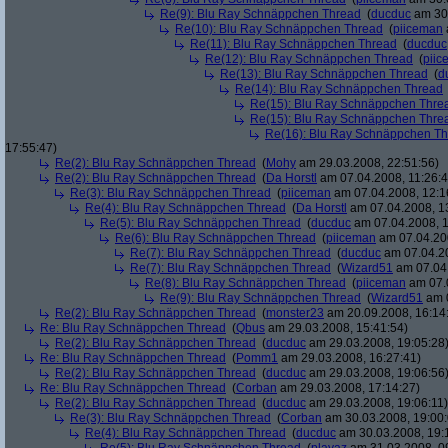
Re(9): Blu Ray Schnäppchen Thread
(
ducduc
am 30.
Re(10): Blu Ray Schnäppchen Thread
(
piiceman
Re(11): Blu Ray Schnäppchen Thread
(
ducduc
Re(12): Blu Ray Schnäppchen Thread
(
piic
Re(13): Blu Ray Schnäppchen Thread
(
d
Re(14): Blu Ray Schnäppchen Thread
Re(15): Blu Ray Schnäppchen Thre
Re(15): Blu Ray Schnäppchen Thre
Re(16): Blu Ray Schnäppchen T
17:55:47)
Re(2): Blu Ray Schnäppchen Thread
(
Mohy
am 29.03.2008, 22:51:56)
Re(2): Blu Ray Schnäppchen Thread
(
Da Horstl
am 07.04.2008, 11:26:4
Re(3): Blu Ray Schnäppchen Thread
(
piiceman
am 07.04.2008, 12:1
Re(4): Blu Ray Schnäppchen Thread
(
Da Horstl
am 07.04.2008, 1
Re(5): Blu Ray Schnäppchen Thread
(
ducduc
am 07.04.2008, 1
Re(6): Blu Ray Schnäppchen Thread
(
piiceman
am 07.04.200
Re(7): Blu Ray Schnäppchen Thread
(
ducduc
am 07.04.20
Re(7): Blu Ray Schnäppchen Thread
(
Wizard51
am 07.04.
Re(8): Blu Ray Schnäppchen Thread
(
piiceman
am 07.0
Re(9): Blu Ray Schnäppchen Thread
(
Wizard51
am 0
Re(2): Blu Ray Schnäppchen Thread
(
monster23
am 20.09.2008, 16:14
Re: Blu Ray Schnäppchen Thread
(
Qbus
am 29.03.2008, 15:41:54)
Re(2): Blu Ray Schnäppchen Thread
(
ducduc
am 29.03.2008, 19:05:28
Re: Blu Ray Schnäppchen Thread
(
Pomm1
am 29.03.2008, 16:27:41)
Re(2): Blu Ray Schnäppchen Thread
(
ducduc
am 29.03.2008, 19:06:56
Re: Blu Ray Schnäppchen Thread
(
Corban
am 29.03.2008, 17:14:27)
Re(2): Blu Ray Schnäppchen Thread
(
ducduc
am 29.03.2008, 19:06:11)
Re(3): Blu Ray Schnäppchen Thread
(
Corban
am 30.03.2008, 19:00:
Re(4): Blu Ray Schnäppchen Thread
(
ducduc
am 30.03.2008, 19: