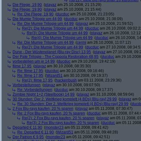
Re(12): viele blu rays unter 20 euronnen
Die Fliege, 19,90
(
playaz
am 25.10.2008, 21:15:29)
Die Fliege, 19,90
(
playaz
am 25.10.2008, 21:15:44)
Re: Die Fliege, 19,90
(
ducduc
am 25.10.2008, 21:23:05)
Die Mumie Trilogie um 44,99
(
ducduc
am 25.10.2008, 21:38:09)
Re: Die Mumie Trilogie um 44,99
(
playaz
am 25.10.2008, 21:59:52)
Re(2): Die Mumie Trilogie um 44,99
(
ducduc
am 26.10.2008, 09:02:2
Re(3): Die Mumie Trilogie um 44,99
(
playaz
am 26.10.2008, 12:12
Re(4): Die Mumie Trilogie um 44,99
(
ducduc
am 26.10.2008, 14
Re: Die Mumie Trilogie um 44,99
(
cermi
am 26.10.2008, 11:07:12)
Re(2): Die Mumie Trilogie um 44,99
(
ducduc
am 27.10.2008, 08:34:5
Dune - Der Wüstenplanet (Blu-ray Disc) 13,95
(
playaz
am 27.10.2008, 09:
Der Pate Trilogie - The Coppola Restoration 48,95
(
ducduc
am 29.10.2008,
vorbestellen um je 14,99
(
ducduc
am 29.10.2008, 19:42:19)
filme 17,95
(
playaz
am 30.10.2008, 08:35:30)
Re: filme 17,95
(
ducduc
am 30.10.2008, 09:16:46)
Re: filme 17,95
(
Wizard51
am 30.10.2008, 09:19:37)
Re(2): filme 17,95
(
hackenbush
am 03.11.2008, 23:29:36)
Vorbestellungen
(
playaz
am 30.10.2008, 09:07:50)
Re: Vorbestellungen
(
ducduc
am 30.10.2008, 09:17:37)
Zombie Night 1+2 (Steelbook) 14,99
(
playaz
am 31.10.2008, 08:59:04)
30 Stunden: Der 2. Weltkrieg komplett (4 BDs) [Blu-ray] 29,99
(
playaz
am 03
Re: 30 Stunden: Der 2. Weltkrieg komplett (4 BDs) [Blu-ray] 29,99
(
ducd
2 Fox Blu-rays kaufen, 20 % sparen
(
playaz
am 05.11.2008, 07:30:47)
Re: 2 Fox Blu-rays kaufen, 20 % sparen
(
ducduc
am 05.11.2008, 07:44:
Re(2): 2 Fox Blu-rays kaufen, 20 % sparen
(
playaz
am 05.11.2008, 07
Re(3): 2 Fox Blu-rays kaufen, 20 % sparen
(
ducduc
am 05.11.2008,
Departed € 11,90
(
monster23
am 05.11.2008, 09:41:42)
Re: Departed € 11,90
(
Wizard51
am 05.11.2008, 09:48:28)
Der Patrion € 9,95
(
monster23
am 05.11.2008, 09:42:51)