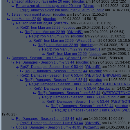
amazon aktion blu rays unter 20 euro
(
ducduc
am 14.04.2008, 10:27:25)
Re: amazon aktion blu rays unter 20 euro
(
Marax
am 14.04.2008, 10:33
Re(2): amazon aktion blu rays unter 20 euro
(
ducduc
am 14.04.2008,
19,99 media markt aktion
(
ducduc
am 19.04.2008, 11:55:24)
Iron Man um 22,99
(
ducduc
am 29.04.2008, 14:50:15)
Re: Iron Man um 22,99
(
Wizard51
am 29.04.2008, 15:01:19)
Re(2): Iron Man um 22,99
(
ducduc
am 29.04.2008, 15:04:04)
Re(3): Iron Man um 22,99
(
Wizard51
am 29.04.2008, 15:06:54)
Re(4): Iron Man um 22,99
(
ducduc
am 29.04.2008, 15:08:52)
Re(5): Iron Man um 22,99
(
Wizard51
am 29.04.2008, 15:10:5
Re(6): Iron Man um 22,99
(
ducduc
am 29.04.2008, 15:13:
Re(7): Iron Man um 22,99
(
Wizard51
am 29.04.2008, 15
Re(8): Iron Man um 22,99
(
ducduc
am 29.04.2008, 1
Damages - Season 1 um € 53,44
(
Wizard51
am 29.04.2008, 15:08:40)
Re: Damages - Season 1 um € 53,44
(
ducduc
am 29.04.2008, 15:34:44
Re(2): Damages - Season 1 um € 53,44
(
Wizard51
am 29.04.2008, 1
Re(3): Damages - Season 1 um € 53,44
(
ducduc
am 29.04.2008, 1
Re(2): Damages - Season 1 um € 53,44
(
WESTGOTENKOENIG
am 14
Re(3): Damages - Season 1 um € 53,44
(
ducduc
am 14.05.2008, 1
Re(4): Damages - Season 1 um € 53,44
(
WESTGOTENKOENIG
Re(5): Damages - Season 1 um € 53,44
(
ducduc
am 14.05.20
Re(6): Damages - Season 1 um € 53,44
(
WESTGOTENKO
Re(7): Damages - Season 1 um € 53,44
(
ducduc
am 14.
Re(8): Damages - Season 1 um € 53,44
(
WESTGOT
Re(9): Damages - Season 1 um € 53,44
(
ducduc
a
Re(10): Damages - Season 1 um € 53,44
(
WES
19:40:23)
Re: Damages - Season 1 um € 53,44
(
phj
am 14.05.2008, 19:09:53)
Re(2): Damages - Season 1 um € 53,44
(
Wizard51
am 14.05.2008, 1
Update: Damages - Season 1 um € 48,95
(
Wizard51
am 14.05.2008, 19