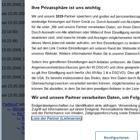
Re(20): Men in Blac
15.05.2008, 17:46:45)
Ihre Privatsphäre ist uns wichtig
Re(21): Men in B
am 15.05.2008, 17:50:09)
Wir und unsere
1019
-Partner speichern und greifen auf personenbezo
Re(22): Men in
eindeutige Kennungen auf Ihrem Gerät zu. Durch Auswahl von Akzeptier
am 15.05.2008, 18:08:08)
für die unter „Wir und unsere Partner verarbeiten Daten, um Ihnen Dien
Re(15): Men in Black um £12.33 v
23:10:40)
Durch Auswahl von Alle ablehnen oder Widerruf Ihrer Einwilligung werde
Re(16): Men in Black um £12.33
deaktiviert sind, sind manche Inhalte und Anzeigen möglicherweise nicht
16:22:48)
dieses Menü jederzeit wieder aufrufen, um Ihre Einstellungen zu ändern 
Re(17): Men in Black um £12
Sie auf den Link Cookie-Einstellungen am unteren Rand der Webseite kli
15.05.2008, 16:48:17)
unseres Website. Weitere Informationen finden Sie in unserer Datensch
Re(18): Men in Black um 
15.05.2008, 17:37:21)
Sofern Ihre getroffenen Einstellungen auch Anbieter umfassen, die Daten
Re(19): Men in Black u
Angemessenheitsbeschlusses gem Art 45 DSGVO und ohne geeignete G
15.05.2008, 17:43:00)
so gilt Ihre Einwilligung auch hierfür (Art 49 Abs 1 lit a DSGVO). Dies gi
Re(20): Men in Blac
15.05.2008, 17:46:13)
die USA. Es besteht insbesondere das Risiko, dass Ihre Daten durch B
Re(21): Men in B
Überwachungszwecken verarbeitet werden können, möglicherweise auc
am 15.05.2008, 17:49:46)
können Sie abstellen, in dem Sie bei dem jeweiligen Anbieter in der Liste
Re(22): Men in
am 15.05.2008, 18:07:18)
Wir und unsere Partner verarbeiten Daten, um Folg
Re(23): Men
(
"without"
am 15.05.2008, 18:13:17)
Endgeräteeigenschaften zur Identifikation aktiv abfragen. Verwendung 
Wieviele blus/hd-dvds habt ihr schon?
(
brösl
am 15.05.2008, 18:06:08)
Zugriff auf Informationen auf einem Endgerät. Personalisierte Werbung
und der Performance von Inhalten, Zielgruppenforschung sowie Entwic
Re: Wieviele blus/hd-dvds habt ihr schon?
(
ducduc
am 15.05.2008, 18:0
Liste der Partner (Lieferanten)
Re(2): Wieviele blus/hd-dvds habt ihr schon?
(
brösl
am 15.05.2008, 1
Re(3): Wieviele blus/hd-dvds habt ihr schon?
(
ducduc
am 15.05.20
Re(2): Wieviele blus/hd-dvds habt ihr schon?
(
hackenbush
am 15.05.
Re(3): Wieviele blus/hd-dvds habt ihr schon?
(
ducduc
am 16.05.20
Re(4): Wieviele blus/hd-dvds habt ihr schon?
(
hackenbush
am 1
Konfigurieren