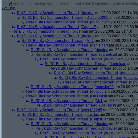
Vom Autor zurückgezogen oder Autor hat seine Registrierung nicht bestätig
22:13:45)
Re(2): Blu Ray Schnäppchen Thread
(
ducduc
am 28.03.2008, 22:14:39
Re(3): Blu Ray Schnäppchen Thread
(
Diabolo2000
am 28.03.2008, 2
Re(4): Blu Ray Schnäppchen Thread
(
ducduc
am 28.03.2008, 22:
Re(2): Blu Ray Schnäppchen Thread
(
Zappa F.
am 18.01.2009, 23:33:5
Re: Blu Ray Schnäppchen Thread
(
piiceman
am 28.03.2008, 22:31:43)
Re(2): Blu Ray Schnäppchen Thread
(
ducduc
am 28.03.2008, 22:35:52
Re(3): Blu Ray Schnäppchen Thread
(
Mr L
am 28.03.2008, 22:51:08)
Re(4): Blu Ray Schnäppchen Thread
(
danielcart
am 29.03.2008, 0
Re(5): Blu Ray Schnäppchen Thread
(
ducduc
am 29.03.2008, 0
Re(6): Blu Ray Schnäppchen Thread
(
danielcart
am 29.03.20
Re(7): Blu Ray Schnäppchen Thread
(
ducduc
am 29.03.20
Re(8): Blu Ray Schnäppchen Thread
(
danielcart
am 29.
Re(9): Blu Ray Schnäppchen Thread
(
ducduc
am 29.
Re(10): Blu Ray Schnäppchen Thread
(
danielcart
Re(11): Blu Ray Schnäppchen Thread
(
ducduc
Re(12): Blu Ray Schnäppchen Thread
(
dani
Re(5): Blu Ray Schnäppchen Thread
(
monster23
am 20.09.2008
Re(4): Blu Ray Schnäppchen Thread
(
ducduc
am 29.03.2008, 08:
Re(4): Blu Ray Schnäppchen Thread
(
Da Horstl
am 07.04.2008, 11
Re(5): Blu Ray Schnäppchen Thread
(
Mr L
am 07.04.2008, 12:
Re(6): Blu Ray Schnäppchen Thread
(
Da Horstl
am 07.04.20
Re(2): Blu Ray Schnäppchen Thread
(
user182285
am 29.03.2008, 02:1
Re(3): Blu Ray Schnäppchen Thread
(
ducduc
am 29.03.2008, 08:37:
Re(4): Blu Ray Schnäppchen Thread
(
ChipsBier
am 29.03.2008, 1
Re(5): Blu Ray Schnäppchen Thread
(
ducduc
am 29.03.2008, 1
Re(6): Blu Ray Schnäppchen Thread
(
ChipsBier
am 29.03.20
Re(7): Blu Ray Schnäppchen Thread
(
ducduc
am 29.03.20
Re(8): Blu Ray Schnäppchen Thread
(
piiceman
am 30.0