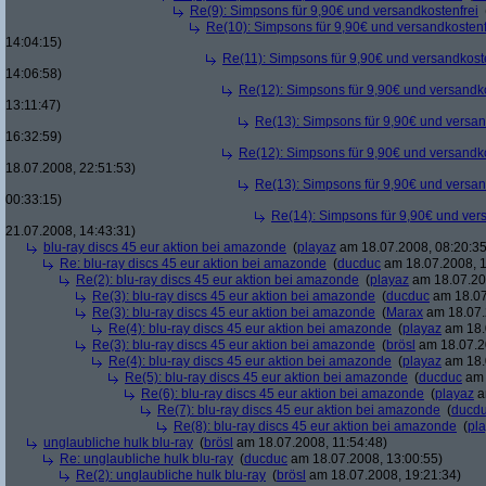
Re(9): Simpsons für 9,90€ und versandkostenfrei
Re(10): Simpsons für 9,90€ und versandkostenf
14:04:15)
Re(11): Simpsons für 9,90€ und versandkost
14:06:58)
Re(12): Simpsons für 9,90€ und versandko
13:11:47)
Re(13): Simpsons für 9,90€ und versan
16:32:59)
Re(12): Simpsons für 9,90€ und versandko
18.07.2008, 22:51:53)
Re(13): Simpsons für 9,90€ und versan
00:33:15)
Re(14): Simpsons für 9,90€ und ver
21.07.2008, 14:43:31)
blu-ray discs 45 eur aktion bei amazonde
(
playaz
am 18.07.2008, 08:20:35
Re: blu-ray discs 45 eur aktion bei amazonde
(
ducduc
am 18.07.2008, 1
Re(2): blu-ray discs 45 eur aktion bei amazonde
(
playaz
am 18.07.200
Re(3): blu-ray discs 45 eur aktion bei amazonde
(
ducduc
am 18.07
Re(3): blu-ray discs 45 eur aktion bei amazonde
(
Marax
am 18.07.
Re(4): blu-ray discs 45 eur aktion bei amazonde
(
playaz
am 18.
Re(3): blu-ray discs 45 eur aktion bei amazonde
(
brösl
am 18.07.2
Re(4): blu-ray discs 45 eur aktion bei amazonde
(
playaz
am 18.
Re(5): blu-ray discs 45 eur aktion bei amazonde
(
ducduc
am 
Re(6): blu-ray discs 45 eur aktion bei amazonde
(
playaz
a
Re(7): blu-ray discs 45 eur aktion bei amazonde
(
ducd
Re(8): blu-ray discs 45 eur aktion bei amazonde
(
pl
unglaubliche hulk blu-ray
(
brösl
am 18.07.2008, 11:54:48)
Re: unglaubliche hulk blu-ray
(
ducduc
am 18.07.2008, 13:00:55)
Re(2): unglaubliche hulk blu-ray
(
brösl
am 18.07.2008, 19:21:34)