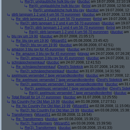
Re(3): unglaubliche hulk blu-ray
(
ducduc
am 18.07.2008, 22:10:19
Re(4): unglaubliche hulk blu-ray
(
brösl
am 19.07.2008, 12:50:4
Re(5): unglaubliche hulk blu-ray
(
ducduc
am 19.07.2008, 12:
stirb langsam 1,2 und 4 um 56,70 euronnen
(
ducduc
am 19.07.2008, 12:53
Re: stirb langsam 1,2 und 4 um 56,70 euronnen
(
brösl
am 19.07.2008, 1
Re(2): stirb langsam 1,2 und 4 um 56,70 euronnen
(
ducduc
am 19.07.
Re(3): stirb langsam 1,2 und 4 um 56,70 euronnen
(
brösl
am 19.07
Re(4): stirb langsam 1,2 und 4 um 56,70 euronnen
(
ducduc
am 1
blu ray um 19,90
(
ducduc
am 20.07.2008, 21:05:17)
Re: blu ray um 19,90
(
Wizard51
am 05.08.2008, 23:45:42)
Re(2): blu ray um 19,90
(
ducduc
am 06.08.2008, 07:42:51)
amazon 3 blu ray für 45 euronnen
(
ducduc
am 23.07.2008, 20:44:09)
Re: amazon 3 blu ray für 45 euronnen
(
playaz
am 24.07.2008, 07:26:28
Re(2): amazon 3 blu ray für 45 euronnen
(
ducduc
am 24.07.2008, 11:
schnäppcheneinkauf
(
ducduc
am 24.07.2008, 12:41:52)
Re: schnäppcheneinkauf
(
Devil's Sidekick
am 31.07.2008, 14:26:19)
Re(2): schnäppcheneinkauf
(
ducduc
am 31.07.2008, 14:31:56)
axelmusic versendet 7 tage versandkostenfrei
(
ducduc
am 28.07.2008, 12:
Re: axelmusic versendet 7 tage versandkostenfrei
(
Devil's Sidekick
am 3
Re(2): axelmusic versendet 7 tage versandkostenfrei
(
ducduc
am 31.0
Re(3): axelmusic versendet 7 tage versandkostenfrei
(
Devil's Side
Re(4): axelmusic versendet 7 tage versandkostenfrei
(
ducduc
am
Total Recall für 14,77 euronnen
(
ducduc
am 31.07.2008, 12:25:55)
No Country For Old Man 19,99
(
ducduc
am 01.08.2008, 17:27:51)
Re: No Country For Old Man 19,99
(
Wizard51
am 02.08.2008, 11:15:06)
Re(2): No Country For Old Man 19,99
(
ducduc
am 03.08.2008, 15:38
Transformers
(
Wizard51
am 02.08.2008, 11:16:54)
Re: Transformers
(
ducduc
am 03.08.2008, 15:39:21)
Re(2): Transformers
(
Wizard51
am 03.08.2008, 15:39:56)
Re(3): Transformers
(
ducduc
am 03.08.2008, 15:41:33)