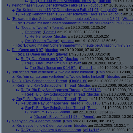
Re(4): 10.000 BC im Steelbook um 15,97
(
ducduc
am 16.10.200
Keinohrhasen 15,97 Der schwarze Falke 11,97
(
ducduc
am 16.10.2008, 09
Re: Keinohrhasen 15,97 Der schwarze Falke 11,97
(
angelo22
am 16.10.
Re(2): Keinohrhasen 15,97 Der schwarze Falke 11,97
(
ducduc
am 16.
"Edward mit den Scherenhänden" nur heute bei Amazon um € 8,97
(
Wizar
Re: "Edward mit den Scherenhänden" nur heute bei Amazon um € 8,97
"Ocean's Twelve"
(
Pomm1
am 19.10.2008, 13:35:34)
Penelope
(
Pomm1
am 19.10.2008, 13:38:01)
Re: Penelope
(
ducduc
am 19.10.2008, 13:50:25)
Re: "Ocean's Twelve"
(
ducduc
am 19.10.2008, 13:50:56)
Re: "Edward mit den Scherenhänden" nur heute bei Amazon um € 8,97
Das Omen um 8,97
(
ducduc
am 20.10.2008, 07:00:32)
Re: Das Omen um 8,97
(
playaz
am 20.10.2008, 08:26:48)
Re(2): Das Omen um 8,97
(
ducduc
am 20.10.2008, 08:30:47)
Re(3): Das Omen um 8,97
(
playaz
am 20.10.2008, 08:45:10)
The Sixth Sense um € 14,97,-
(
Pomm1
am 20.10.2008, 14:04:5
"ein schatz zum verlieben" & "wo die liebe hinfaellt"
(
Rain
am 21.10.2008, 
Re: "ein schatz zum verlieben" & "wo die liebe hinfaellt"
(
ducduc
am 21.1
Re: Blu Ray Schnäppchen Thread
(
Flo061180
am 21.10.2008, 09:35:22)
Re(2): Blu Ray Schnäppchen Thread
(
ducduc
am 21.10.2008, 09:58:44
Re(3): Blu Ray Schnäppchen Thread
(
Flo061180
am 21.10.2008, 09:
Re(4): Blu Ray Schnäppchen Thread
(
ducduc
am 21.10.2008, 10:
Re(2): Blu Ray Schnäppchen Thread
(
Rain
am 21.10.2008, 10:23:35)
Re(3): Blu Ray Schnäppchen Thread
(
Flo061180
am 21.10.2008, 10:
Re(4): Blu Ray Schnäppchen Thread
(
Rain
am 21.10.2008, 10:25:
"War" um 17,97,-
(
Pomm1
am 22.10.2008, 13:34:22)
"Ocean's Eleven" um 11,97,-
(
Pomm1
am 22.10.2008, 13:36:
sleepy hollow & der rote baron
(
Rain
am 23.10.2008, 08:13:37)
Re: sleepy hollow & der rote baron
(
ducduc
am 23.10.2008, 10:22:17)
Re(2): sleepy hollow & der rote baron
(
w114/115
am 23.10.2008, 10: