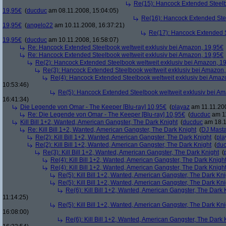
Re(15): Hancock Extended Steelb
19,95€
(
ducduc
am 08.11.2008, 15:04:05)
Re(16): Hancock Extended Stee
19,95€
(
angelo22
am 10.11.2008, 16:37:21)
Re(17): Hancock Extended S
19,95€
(
ducduc
am 10.11.2008, 16:58:07)
Re: Hancock Extended Steelbook weltweit exklusiv bei Amazon, 19,95€
Re: Hancock Extended Steelbook weltweit exklusiv bei Amazon, 19,95€
Re(2): Hancock Extended Steelbook weltweit exklusiv bei Amazon, 1
Re(3): Hancock Extended Steelbook weltweit exklusiv bei Amazon,
Re(4): Hancock Extended Steelbook weltweit exklusiv bei Amaz
10:53:46)
Re(5): Hancock Extended Steelbook weltweit exklusiv bei A
16:41:34)
Die Legende von Omar - The Keeper [Blu-ray] 10,95€
(
playaz
am 11.11.200
Re: Die Legende von Omar - The Keeper [Blu-ray] 10,95€
(
ducduc
am 11
Kill Bill 1+2, Wanted, American Gangster, The Dark Knight
(
ducduc
am 18.1
Re: Kill Bill 1+2, Wanted, American Gangster, The Dark Knight
(
DJ Masta
Re(2): Kill Bill 1+2, Wanted, American Gangster, The Dark Knight
(
pla
Re(2): Kill Bill 1+2, Wanted, American Gangster, The Dark Knight
(
du
Re(3): Kill Bill 1+2, Wanted, American Gangster, The Dark Knight
(
Re(4): Kill Bill 1+2, Wanted, American Gangster, The Dark Knigh
Re(4): Kill Bill 1+2, Wanted, American Gangster, The Dark Knigh
Re(5): Kill Bill 1+2, Wanted, American Gangster, The Dark Kni
Re(5): Kill Bill 1+2, Wanted, American Gangster, The Dark Kni
Re(6): Kill Bill 1+2, Wanted, American Gangster, The Dark 
11:14:25)
Re(5): Kill Bill 1+2, Wanted, American Gangster, The Dark Kni
16:08:00)
Re(6): Kill Bill 1+2, Wanted, American Gangster, The Dark 