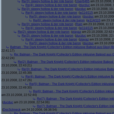
Re(3): sleepy hollow & der rote baron
(
User6465
am 23.10.2008, 1
Re(4): sleepy hollow & der rote baron
(
ducduc
am 23.10.2008, 
Re(3): sleepy hollow & der rote baron
(
ducduc
am 23.10.2008, 10:
Re(4): sleepy hollow & der rote baron
(
w114/115
am 23.10.2008
Re(5): sleepy hollow & der rote baron
(
ducduc
am 23.10.2008
Re(6): sleepy hollow & der rote baron
(
w114/115
am 23.10
Re(3): sleepy hollow & der rote baron
(
Rain
am 23.10.2008, 11:12
Re(4): sleepy hollow & der rote baron
(
w114/115
am 23.10.2008,
Re(2): sleepy hollow & der rote baron
(
playaz
am 23.10.2008, 22:42:
Re(3): sleepy hollow & der rote baron
(
ducduc
am 23.10.2008, 22:
Re(4): sleepy hollow & der rote baron
(
playaz
am 23.10.2008, 2
Re(5): sleepy hollow & der rote baron
(
ducduc
am 23.10.2008
Batman - The Dark Knight (Collector's Edition inklusive Batpod aus Glas) [B
22:41:17)
Re: Batman - The Dark Knight (Collector's Edition inklusive Batpod aus G
22:42:24)
Re(2): Batman - The Dark Knight (Collector's Edition inklusive Batpod 
23.10.2008, 22:43:21)
Re(3): Batman - The Dark Knight (Collector's Edition inklusive Batp
23.10.2008, 22:45:39)
Re(4): Batman - The Dark Knight (Collector's Edition inklusive B
23.10.2008, 22:47:26)
Re(5): Batman - The Dark Knight (Collector's Edition inklusive
23.10.2008, 22:49:30)
Re(6): Batman - The Dark Knight (Collector's Edition inklus
am 23.10.2008, 22:52:44)
Re(7): Batman - The Dark Knight (Collector's Edition ink
(
ducduc
am 23.10.2008, 22:54:06)
Re(7): Batman - The Dark Knight (Collector's Edition ink
(
DocSchneck
am 24.10.2008, 08:38:54)
Re: Batman - The Dark Knight (Collector's Edition inklusive Batpod aus G