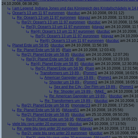
24.10.2008, 08:38:26)
I am Legend, Indiana Jones und das Königreich des Kristallschädels je 14,
Ocean's 13 um 11,97 euronnen
(
ducduc
am 24.10.2008, 09:31:12)
Re: Ocean's 13 um 11,97 euronnen
(
playaz
am 24.10.2008, 11:53:24)
Re(2): Ocean's 13 um 11,97 euronnen
(
ducduc
am 24.10.2008, 11:56
Re(3): Ocean's 13 um 11,97 euronnen
(
playaz
am 24.10.2008, 11:
Re(4): Ocean's 13 um 11,97 euronnen
(
ducduc
am 24.10.2008, 
Re(5): Ocean's 13 um 11,97 euronnen
(
playaz
am 24.10.2008
Re(6): Ocean's 13 um 11,97 euronnen
(
ducduc
am 24.10.2
Planet Erde um 58,95
(
ducduc
am 24.10.2008, 11:56:19)
Re: Planet Erde um 58,95
(
Rain
am 24.10.2008, 12:03:43)
Re(2): Planet Erde um 58,95
(
ducduc
am 24.10.2008, 12:07:26)
Re(3): Planet Erde um 58,95
(
Rain
am 24.10.2008, 12:23:10)
Re(4): Planet Erde um 58,95
(
ducduc
am 24.10.2008, 12:30:35)
Re(5): Planet Erde um 58,95
(
Rain
am 24.10.2008, 12:31:58
Transformers um 19,89,-
(
Pomm1
am 24.10.2008, 16:02:5
American Gangster um 19,89,-
(
Pomm1
am 24.10.2008,
Shooter um 19,89,-
(
Pomm1
am 24.10.2008, 16:05:1
Sex and the City - Der Film um 19,89,-
(
Pomm1
am
Re: Shooter um 19,89,-
(
MikE_
am 24.10.2008, 16
Re: American Gangster um 19,89,-
(
ducduc
am 24.10
Re: Transformers um 19,89,-
(
ducduc
am 24.10.2008, 1
Re(2): Planet Erde um 58,95
(
monster23
am 27.10.2008, 17:25:54)
Re: Planet Erde um 58,95
(
Wizard51
am 24.10.2008, 18:25:56)
Re(2): Planet Erde um 58,95
(
ducduc
am 25.10.2008, 09:50:29)
Re(3): Planet Erde um 58,95
(
Wizard51
am 25.10.2008, 18:05:22)
viele blu rays unter 20 euronnen
(
ducduc
am 24.10.2008, 17:13:50)
Re: viele blu rays unter 20 euronnen
(
playaz
am 24.10.2008, 17:31:11)
Re(2): viele blu rays unter 20 euronnen
(
ducduc
am 25.10.2008, 09:5
Re(3): viele blu rays unter 20 euronnen
(
Wizard51
am 25.10.2008,