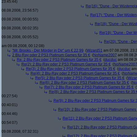
23:45:44)
Re(16): "Dune - Der Wüstenpla
08.08.2008, 23:56:57)
Re(17): "Dune - Der Wüsten
09.08.2008, 00:00:55)
Re(18): "Dune - Der Wüs
09.08.2008, 00:02:35)
Re(19): "Dune - Der W
09.08.2008, 00:05:52)
Re(20): "Dune - De
am 09.08.2008, 00:12:08)
"Mr. Brooks - Der Mörder in Dir" um € 22,99
(
Wizard51
am 07.08.2008, 23:
2 Blu-Ray oder 2 PS3 Platinum Games für 35 €
(
NoName2007
am 08.08.20
Re: 2 Blu-Ray oder 2 PS3 Platinum Games für 35 €
(
ducduc
am 08.08.20
Re(2): 2 Blu-Ray oder 2 PS3 Platinum Games für 35 €
(
NoName200
Re(3): 2 Blu-Ray oder 2 PS3 Platinum Games für 35 €
(
ducduc
am 
Re(4): 2 Blu-Ray oder 2 PS3 Platinum Games für 35 €
(
NoNam
Re(5): 2 Blu-Ray oder 2 PS3 Platinum Games für 35 €
(
Wiza
Re(6): 2 Blu-Ray oder 2 PS3 Platinum Games für 35 €
(
No
Re(7): 2 Blu-Ray oder 2 PS3 Platinum Games für 35 €
(
Re(8): 2 Blu-Ray oder 2 PS3 Platinum Games für 35 
00:27:54)
Re(9): 2 Blu-Ray oder 2 PS3 Platinum Games für 
00:40:01)
Re(10): 2 Blu-Ray oder 2 PS3 Platinum Games 
00:44:46)
Re(11): 2 Blu-Ray oder 2 PS3 Platinum Game
00:54:07)
Re(12): 2 Blu-Ray oder 2 PS3 Platinum G
09.08.2008, 07:32:31)
Re(12): 2 Blu-Ray oder 2 PS3 Platinum G