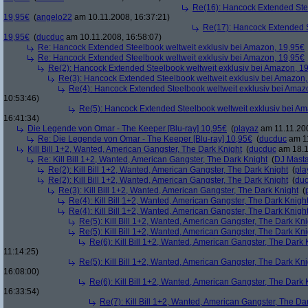
Re(16): Hancock Extended Stee
19,95€
(
angelo22
am 10.11.2008, 16:37:21)
Re(17): Hancock Extended S
19,95€
(
ducduc
am 10.11.2008, 16:58:07)
Re: Hancock Extended Steelbook weltweit exklusiv bei Amazon, 19,95€
Re: Hancock Extended Steelbook weltweit exklusiv bei Amazon, 19,95€
Re(2): Hancock Extended Steelbook weltweit exklusiv bei Amazon, 1
Re(3): Hancock Extended Steelbook weltweit exklusiv bei Amazon,
Re(4): Hancock Extended Steelbook weltweit exklusiv bei Amaz
10:53:46)
Re(5): Hancock Extended Steelbook weltweit exklusiv bei A
16:41:34)
Die Legende von Omar - The Keeper [Blu-ray] 10,95€
(
playaz
am 11.11.200
Re: Die Legende von Omar - The Keeper [Blu-ray] 10,95€
(
ducduc
am 11
Kill Bill 1+2, Wanted, American Gangster, The Dark Knight
(
ducduc
am 18.1
Re: Kill Bill 1+2, Wanted, American Gangster, The Dark Knight
(
DJ Masta
Re(2): Kill Bill 1+2, Wanted, American Gangster, The Dark Knight
(
pla
Re(2): Kill Bill 1+2, Wanted, American Gangster, The Dark Knight
(
du
Re(3): Kill Bill 1+2, Wanted, American Gangster, The Dark Knight
(
Re(4): Kill Bill 1+2, Wanted, American Gangster, The Dark Knigh
Re(4): Kill Bill 1+2, Wanted, American Gangster, The Dark Knigh
Re(5): Kill Bill 1+2, Wanted, American Gangster, The Dark Kni
Re(5): Kill Bill 1+2, Wanted, American Gangster, The Dark Kni
Re(6): Kill Bill 1+2, Wanted, American Gangster, The Dark 
11:14:25)
Re(5): Kill Bill 1+2, Wanted, American Gangster, The Dark Kni
16:08:00)
Re(6): Kill Bill 1+2, Wanted, American Gangster, The Dark 
16:33:54)
Re(7): Kill Bill 1+2, Wanted, American Gangster, The Da