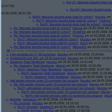
Re(15): Wieviele blus/hd-dvds ha
12:47:33)
Re(16): Wieviele blus/hd-dvds 
02.06.2008, 08:51:25)
Re(6): Wieviele blus/hd-dvds habt ihr schon?
(
ducduc
am 1
Re(7): Wieviele blus/hd-dvds habt ihr schon?
(
"without"
Re(8): Wieviele blus/hd-dvds habt ihr schon?
(
ducdu
Re: Wieviele blus/hd-dvds habt ihr schon?
(
playaz
am 16.05.2008, 08:2
Re: Wieviele blus/hd-dvds habt ihr schon?
(
FunkFish
am 16.05.2008, 08
Re: Wieviele blus/hd-dvds habt ihr schon?
(
Pomm1
am 16.05.2008, 18:
Re(2): Wieviele blus/hd-dvds habt ihr schon?
(
ducduc
am 16.05.2008,
Re(2): Wieviele blus/hd-dvds habt ihr schon?
(
brösl
am 16.05.2008, 1
Re: Wieviele blus/hd-dvds habt ihr schon?
(
Wizard51
am 28.05.2008, 09
Vom Autor zurückgezogen oder Autor hat seine Registrierung nicht bestätig
v for vendetta um 17,48 euronnen
(
ducduc
am 16.05.2008, 15:29:06)
Underworld und 300, um 19,95 euronnen
(
ducduc
am 21.05.2008, 14:28:3
Sweeney Todd Steelbook
(
ducduc
am 26.05.2008, 14:41:44)
Re: Sweeney Todd Steelbook
(
playaz
am 30.05.2008, 10:42:45)
Re(2): Sweeney Todd Steelbook
(
ducduc
am 30.05.2008, 10:47:28)
Re(3): Sweeney Todd Steelbook
(
playaz
am 30.05.2008, 11:29:46
Re(4): Sweeney Todd Steelbook
(
ducduc
am 30.05.2008, 11:44
gibt wieder einiges unter 20 euronnen bei amazon
(
ducduc
am 28.05.2008,
Re: gibt wieder einiges unter 20 euronnen bei amazon
(
playaz
am 30.05
Re(2): gibt wieder einiges unter 20 euronnen bei amazon
(
ducduc
am
Re(3): gibt wieder einiges unter 20 euronnen bei amazon
(
playaz
a
Re(4): gibt wieder einiges unter 20 euronnen bei amazon
(
ducd
Ironman
(
angelo22
am 30.05.2008, 13:48:06)
Re: Ironman
(
ducduc
am 30.05.2008, 16:10:33)
Re(2): Ironman
(
angelo22
am 30.05.2008, 16:58:23)
Re(3): Ironman
(
ducduc
am 30.05.2008, 17:09:29)