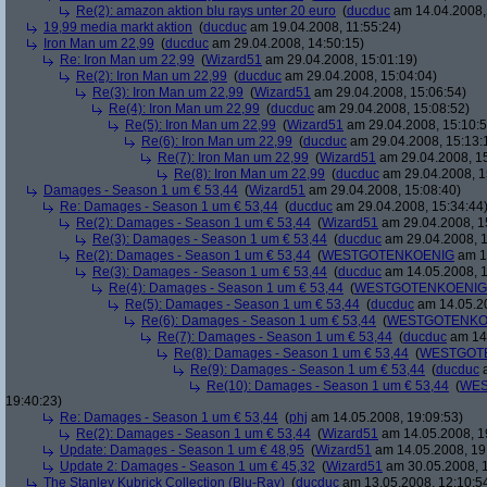
Re(2): amazon aktion blu rays unter 20 euro
(
ducduc
am 14.04.2008,
19,99 media markt aktion
(
ducduc
am 19.04.2008, 11:55:24)
Iron Man um 22,99
(
ducduc
am 29.04.2008, 14:50:15)
Re: Iron Man um 22,99
(
Wizard51
am 29.04.2008, 15:01:19)
Re(2): Iron Man um 22,99
(
ducduc
am 29.04.2008, 15:04:04)
Re(3): Iron Man um 22,99
(
Wizard51
am 29.04.2008, 15:06:54)
Re(4): Iron Man um 22,99
(
ducduc
am 29.04.2008, 15:08:52)
Re(5): Iron Man um 22,99
(
Wizard51
am 29.04.2008, 15:10:5
Re(6): Iron Man um 22,99
(
ducduc
am 29.04.2008, 15:13:
Re(7): Iron Man um 22,99
(
Wizard51
am 29.04.2008, 15
Re(8): Iron Man um 22,99
(
ducduc
am 29.04.2008, 1
Damages - Season 1 um € 53,44
(
Wizard51
am 29.04.2008, 15:08:40)
Re: Damages - Season 1 um € 53,44
(
ducduc
am 29.04.2008, 15:34:44
Re(2): Damages - Season 1 um € 53,44
(
Wizard51
am 29.04.2008, 1
Re(3): Damages - Season 1 um € 53,44
(
ducduc
am 29.04.2008, 1
Re(2): Damages - Season 1 um € 53,44
(
WESTGOTENKOENIG
am 14
Re(3): Damages - Season 1 um € 53,44
(
ducduc
am 14.05.2008, 1
Re(4): Damages - Season 1 um € 53,44
(
WESTGOTENKOENIG
Re(5): Damages - Season 1 um € 53,44
(
ducduc
am 14.05.20
Re(6): Damages - Season 1 um € 53,44
(
WESTGOTENKO
Re(7): Damages - Season 1 um € 53,44
(
ducduc
am 14.
Re(8): Damages - Season 1 um € 53,44
(
WESTGOT
Re(9): Damages - Season 1 um € 53,44
(
ducduc
a
Re(10): Damages - Season 1 um € 53,44
(
WES
19:40:23)
Re: Damages - Season 1 um € 53,44
(
phj
am 14.05.2008, 19:09:53)
Re(2): Damages - Season 1 um € 53,44
(
Wizard51
am 14.05.2008, 1
Update: Damages - Season 1 um € 48,95
(
Wizard51
am 14.05.2008, 19
Update 2: Damages - Season 1 um € 45,32
(
Wizard51
am 30.05.2008, 1
The Stanley Kubrick Collection (Blu-Ray)
(
ducduc
am 13.05.2008, 12:10:5