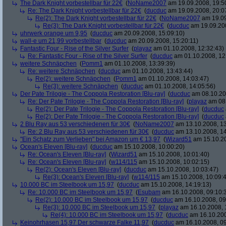
The Dark Knight vorbestellbar für 22€
(
NoName2007
am 19.09.2008, 19:5
Re: The Dark Knight vorbestellbar für 22€
(
ducduc
am 19.09.2008, 20:0
Re(2): The Dark Knight vorbestellbar für 22€
(
NoName2007
am 19.09
Re(3): The Dark Knight vorbestellbar für 22€
(
ducduc
am 19.09.200
uhrwerk orange um 9,95
(
ducduc
am 20.09.2008, 15:09:10)
wall-e um 21,99 vorbestellbar
(
ducduc
am 20.09.2008, 15:20:11)
Fantastic Four - Rise of the Silver Surfer
(
playaz
am 01.10.2008, 12:32:43)
Re: Fantastic Four - Rise of the Silver Surfer
(
ducduc
am 01.10.2008, 12
weitere Schnäpchen
(
Pomm1
am 01.10.2008, 13:39:39)
Re: weitere Schnäpchen
(
ducduc
am 01.10.2008, 13:43:44)
Re(2): weitere Schnäpchen
(
Pomm1
am 01.10.2008, 14:03:47)
Re(3): weitere Schnäpchen
(
ducduc
am 01.10.2008, 14:05:56)
Der Pate Trilogie - The Coppola Restoration [Blu-ray]
(
ducduc
am 08.10.20
Re: Der Pate Trilogie - The Coppola Restoration [Blu-ray]
(
playaz
am 08.
Re(2): Der Pate Trilogie - The Coppola Restoration [Blu-ray]
(
ducduc
Re(2): Der Pate Trilogie - The Coppola Restoration [Blu-ray]
(
ducduc
2 Blu Ray aus 53 verschiedenen für 30€
(
NoName2007
am 13.10.2008, 13
Re: 2 Blu Ray aus 53 verschiedenen für 30€
(
ducduc
am 13.10.2008, 14
"Ein Schatz zum Verlieben" bei Amazon um € 13,97
(
Wizard51
am 15.10.20
Ocean's Eleven [Blu-ray]
(
ducduc
am 15.10.2008, 10:00:20)
Re: Ocean's Eleven [Blu-ray]
(
Wizard51
am 15.10.2008, 10:01:40)
Re: Ocean's Eleven [Blu-ray]
(
w114/115
am 15.10.2008, 10:02:15)
Re(2): Ocean's Eleven [Blu-ray]
(
ducduc
am 15.10.2008, 10:03:47)
Re(3): Ocean's Eleven [Blu-ray]
(
w114/115
am 15.10.2008, 10:09:
10.000 BC im Steelbook um 15,97
(
ducduc
am 15.10.2008, 14:19:13)
Re: 10.000 BC im Steelbook um 15,97
(
Esubam
am 16.10.2008, 09:10:
Re(2): 10.000 BC im Steelbook um 15,97
(
ducduc
am 16.10.2008, 09
Re(3): 10.000 BC im Steelbook um 15,97
(
playaz
am 16.10.2008, 
Re(4): 10.000 BC im Steelbook um 15,97
(
ducduc
am 16.10.200
Keinohrhasen 15,97 Der schwarze Falke 11,97
(
ducduc
am 16.10.2008, 09