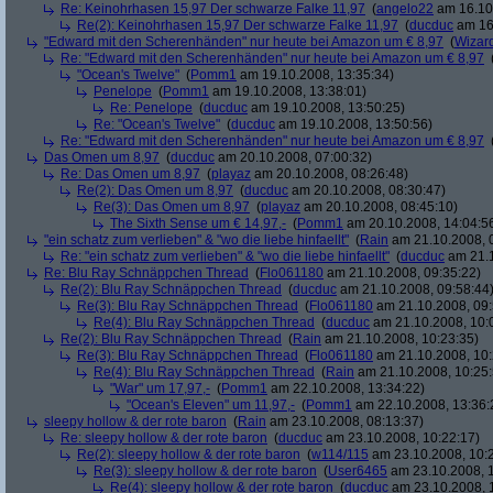
Re: Keinohrhasen 15,97 Der schwarze Falke 11,97
(
angelo22
am 16.10.
Re(2): Keinohrhasen 15,97 Der schwarze Falke 11,97
(
ducduc
am 16.
"Edward mit den Scherenhänden" nur heute bei Amazon um € 8,97
(
Wizar
Re: "Edward mit den Scherenhänden" nur heute bei Amazon um € 8,97
"Ocean's Twelve"
(
Pomm1
am 19.10.2008, 13:35:34)
Penelope
(
Pomm1
am 19.10.2008, 13:38:01)
Re: Penelope
(
ducduc
am 19.10.2008, 13:50:25)
Re: "Ocean's Twelve"
(
ducduc
am 19.10.2008, 13:50:56)
Re: "Edward mit den Scherenhänden" nur heute bei Amazon um € 8,97
Das Omen um 8,97
(
ducduc
am 20.10.2008, 07:00:32)
Re: Das Omen um 8,97
(
playaz
am 20.10.2008, 08:26:48)
Re(2): Das Omen um 8,97
(
ducduc
am 20.10.2008, 08:30:47)
Re(3): Das Omen um 8,97
(
playaz
am 20.10.2008, 08:45:10)
The Sixth Sense um € 14,97,-
(
Pomm1
am 20.10.2008, 14:04:5
"ein schatz zum verlieben" & "wo die liebe hinfaellt"
(
Rain
am 21.10.2008, 
Re: "ein schatz zum verlieben" & "wo die liebe hinfaellt"
(
ducduc
am 21.1
Re: Blu Ray Schnäppchen Thread
(
Flo061180
am 21.10.2008, 09:35:22)
Re(2): Blu Ray Schnäppchen Thread
(
ducduc
am 21.10.2008, 09:58:44
Re(3): Blu Ray Schnäppchen Thread
(
Flo061180
am 21.10.2008, 09:
Re(4): Blu Ray Schnäppchen Thread
(
ducduc
am 21.10.2008, 10:
Re(2): Blu Ray Schnäppchen Thread
(
Rain
am 21.10.2008, 10:23:35)
Re(3): Blu Ray Schnäppchen Thread
(
Flo061180
am 21.10.2008, 10:
Re(4): Blu Ray Schnäppchen Thread
(
Rain
am 21.10.2008, 10:25:
"War" um 17,97,-
(
Pomm1
am 22.10.2008, 13:34:22)
"Ocean's Eleven" um 11,97,-
(
Pomm1
am 22.10.2008, 13:36:
sleepy hollow & der rote baron
(
Rain
am 23.10.2008, 08:13:37)
Re: sleepy hollow & der rote baron
(
ducduc
am 23.10.2008, 10:22:17)
Re(2): sleepy hollow & der rote baron
(
w114/115
am 23.10.2008, 10:
Re(3): sleepy hollow & der rote baron
(
User6465
am 23.10.2008, 1
Re(4): sleepy hollow & der rote baron
(
ducduc
am 23.10.2008, 