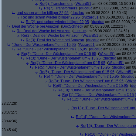
Re(6): Transformers
(
Wizard51
am 03.08.2008, 15:50:31)
Re(7): Transformers
(
ducduc
am 03.08.2008, 15:52:44)
und schon wieder billiger 22,95
(
ducduc
am 05.08.2008, 12:30:43)
Re: und schon wieder billiger 22,95
(
Wizard51
am 05.08.2008, 12:47
Re(2): und schon wieder billiger 22,95
(
ducduc
am 05.08.2008, 12
Deal der Woche bei Amazon
(
DocSchneck
am 05.08.2008, 12:22:27)
Re: Deal der Woche bei Amazon
(
ducduc
am 05.08.2008, 12:34:51)
Re(2): Deal der Woche bei Amazon
(
Wizard51
am 05.08.2008, 12:48
Re(3): Deal der Woche bei Amazon
(
ducduc
am 05.08.2008, 12:49
"Dune - Der Wüstenplanet" um € 15,95
(
Wizard51
am 07.08.2008, 23:30:3
Re: "Dune - Der Wüstenplanet" um € 15,95
(
ducduc
am 08.08.2008, 22:
Re(2): "Dune - Der Wüstenplanet" um € 15,95
(
Wizard51
am 08.08.20
Re(3): "Dune - Der Wüstenplanet" um € 15,95
(
ducduc
am 08.08.20
Re(4): "Dune - Der Wüstenplanet" um € 15,95
(
Wizard51
am 08.
Re(5): "Dune - Der Wüstenplanet" um € 15,95
(
ducduc
am 08.
Re(6): "Dune - Der Wüstenplanet" um € 15,95
(
Wizard51
a
Re(7): "Dune - Der Wüstenplanet" um € 15,95
(
ducduc
a
Re(8): "Dune - Der Wüstenplanet" um € 15,95
(
Wiza
Re(9): "Dune - Der Wüstenplanet" um € 15,95
(
du
Re(10): "Dune - Der Wüstenplanet" um € 15,95
Re(11): "Dune - Der Wüstenplanet" um € 15,
Re(12): "Dune - Der Wüstenplanet" um € 
23:27:28)
Re(13): "Dune - Der Wüstenplanet" um
23:37:27)
Re(14): "Dune - Der Wüstenplanet" 
23:44:36)
Re(15): "Dune - Der Wüstenplane
23:45:44)
Re(16): "Dune - Der Wüstenpla