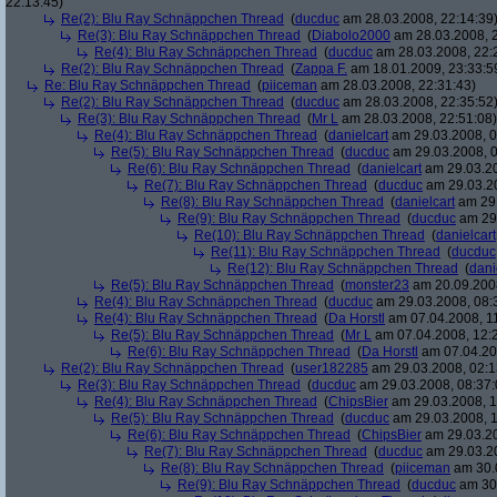
22:13:45)
Re(2): Blu Ray Schnäppchen Thread
(
ducduc
am 28.03.2008, 22:14:39
Re(3): Blu Ray Schnäppchen Thread
(
Diabolo2000
am 28.03.2008, 2
Re(4): Blu Ray Schnäppchen Thread
(
ducduc
am 28.03.2008, 22:
Re(2): Blu Ray Schnäppchen Thread
(
Zappa F.
am 18.01.2009, 23:33:5
Re: Blu Ray Schnäppchen Thread
(
piiceman
am 28.03.2008, 22:31:43)
Re(2): Blu Ray Schnäppchen Thread
(
ducduc
am 28.03.2008, 22:35:52
Re(3): Blu Ray Schnäppchen Thread
(
Mr L
am 28.03.2008, 22:51:08)
Re(4): Blu Ray Schnäppchen Thread
(
danielcart
am 29.03.2008, 0
Re(5): Blu Ray Schnäppchen Thread
(
ducduc
am 29.03.2008, 0
Re(6): Blu Ray Schnäppchen Thread
(
danielcart
am 29.03.20
Re(7): Blu Ray Schnäppchen Thread
(
ducduc
am 29.03.20
Re(8): Blu Ray Schnäppchen Thread
(
danielcart
am 29.
Re(9): Blu Ray Schnäppchen Thread
(
ducduc
am 29.
Re(10): Blu Ray Schnäppchen Thread
(
danielcart
Re(11): Blu Ray Schnäppchen Thread
(
ducduc
Re(12): Blu Ray Schnäppchen Thread
(
dani
Re(5): Blu Ray Schnäppchen Thread
(
monster23
am 20.09.2008
Re(4): Blu Ray Schnäppchen Thread
(
ducduc
am 29.03.2008, 08:
Re(4): Blu Ray Schnäppchen Thread
(
Da Horstl
am 07.04.2008, 11
Re(5): Blu Ray Schnäppchen Thread
(
Mr L
am 07.04.2008, 12:
Re(6): Blu Ray Schnäppchen Thread
(
Da Horstl
am 07.04.20
Re(2): Blu Ray Schnäppchen Thread
(
user182285
am 29.03.2008, 02:1
Re(3): Blu Ray Schnäppchen Thread
(
ducduc
am 29.03.2008, 08:37:
Re(4): Blu Ray Schnäppchen Thread
(
ChipsBier
am 29.03.2008, 1
Re(5): Blu Ray Schnäppchen Thread
(
ducduc
am 29.03.2008, 1
Re(6): Blu Ray Schnäppchen Thread
(
ChipsBier
am 29.03.20
Re(7): Blu Ray Schnäppchen Thread
(
ducduc
am 29.03.20
Re(8): Blu Ray Schnäppchen Thread
(
piiceman
am 30.0
Re(9): Blu Ray Schnäppchen Thread
(
ducduc
am 30.