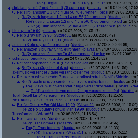
Re(5): unglaubliche hulk blu-ray
(
ducduc
am 19.07.2008, 12:
stirb langsam 1,2 und 4 um 56,70 euronnen
(
ducduc
am 19.07.2008, 12:53
Re: stirb langsam 1,2 und 4 um 56,70 euronnen
(
brösl
am 19.07.2008, 1
Re(2): stirb langsam 1,2 und 4 um 56,70 euronnen
(
ducduc
am 19.07.
Re(3): stirb langsam 1,2 und 4 um 56,70 euronnen
(
brösl
am 19.07
Re(4): stirb langsam 1,2 und 4 um 56,70 euronnen
(
ducduc
am 1
blu ray um 19,90
(
ducduc
am 20.07.2008, 21:05:17)
Re: blu ray um 19,90
(
Wizard51
am 05.08.2008, 23:45:42)
Re(2): blu ray um 19,90
(
ducduc
am 06.08.2008, 07:42:51)
amazon 3 blu ray für 45 euronnen
(
ducduc
am 23.07.2008, 20:44:09)
Re: amazon 3 blu ray für 45 euronnen
(
playaz
am 24.07.2008, 07:26:28
Re(2): amazon 3 blu ray für 45 euronnen
(
ducduc
am 24.07.2008, 11:
schnäppcheneinkauf
(
ducduc
am 24.07.2008, 12:41:52)
Re: schnäppcheneinkauf
(
Devil's Sidekick
am 31.07.2008, 14:26:19)
Re(2): schnäppcheneinkauf
(
ducduc
am 31.07.2008, 14:31:56)
axelmusic versendet 7 tage versandkostenfrei
(
ducduc
am 28.07.2008, 12:
Re: axelmusic versendet 7 tage versandkostenfrei
(
Devil's Sidekick
am 3
Re(2): axelmusic versendet 7 tage versandkostenfrei
(
ducduc
am 31.0
Re(3): axelmusic versendet 7 tage versandkostenfrei
(
Devil's Side
Re(4): axelmusic versendet 7 tage versandkostenfrei
(
ducduc
am
Total Recall für 14,77 euronnen
(
ducduc
am 31.07.2008, 12:25:55)
No Country For Old Man 19,99
(
ducduc
am 01.08.2008, 17:27:51)
Re: No Country For Old Man 19,99
(
Wizard51
am 02.08.2008, 11:15:06)
Re(2): No Country For Old Man 19,99
(
ducduc
am 03.08.2008, 15:38
Transformers
(
Wizard51
am 02.08.2008, 11:16:54)
Re: Transformers
(
ducduc
am 03.08.2008, 15:39:21)
Re(2): Transformers
(
Wizard51
am 03.08.2008, 15:39:56)
Re(3): Transformers
(
ducduc
am 03.08.2008, 15:41:33)
Re(4): Transformers
(
Wizard51
am 03.08.2008, 15:45:11)
Re(5): Transformers
(
ducduc
am 03.08.2008, 15:48:06)