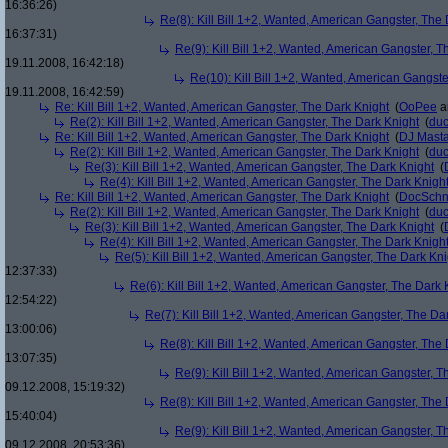
16:36:26)
Re(8): Kill Bill 1+2, Wanted, American Gangster, The
16:37:31)
Re(9): Kill Bill 1+2, Wanted, American Gangster, T
19.11.2008, 16:42:18)
Re(10): Kill Bill 1+2, Wanted, American Gangste
19.11.2008, 16:42:59)
Re: Kill Bill 1+2, Wanted, American Gangster, The Dark Knight
(
OoPee
a
Re(2): Kill Bill 1+2, Wanted, American Gangster, The Dark Knight
(
du
Re: Kill Bill 1+2, Wanted, American Gangster, The Dark Knight
(
DJ Masta
Re(2): Kill Bill 1+2, Wanted, American Gangster, The Dark Knight
(
du
Re(3): Kill Bill 1+2, Wanted, American Gangster, The Dark Knight
(
Re(4): Kill Bill 1+2, Wanted, American Gangster, The Dark Knigh
Re: Kill Bill 1+2, Wanted, American Gangster, The Dark Knight
(
DocSchn
Re(2): Kill Bill 1+2, Wanted, American Gangster, The Dark Knight
(
du
Re(3): Kill Bill 1+2, Wanted, American Gangster, The Dark Knight
(
Re(4): Kill Bill 1+2, Wanted, American Gangster, The Dark Knigh
Re(5): Kill Bill 1+2, Wanted, American Gangster, The Dark Kni
12:37:33)
Re(6): Kill Bill 1+2, Wanted, American Gangster, The Dark 
12:54:22)
Re(7): Kill Bill 1+2, Wanted, American Gangster, The Da
13:00:06)
Re(8): Kill Bill 1+2, Wanted, American Gangster, The
13:07:35)
Re(9): Kill Bill 1+2, Wanted, American Gangster, T
09.12.2008, 15:19:32)
Re(8): Kill Bill 1+2, Wanted, American Gangster, The
15:40:04)
Re(9): Kill Bill 1+2, Wanted, American Gangster, T
09.12.2008, 20:53:36)