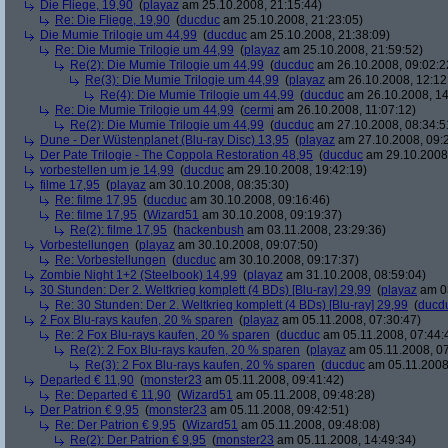
Die Fliege, 19,90
(
playaz
am 25.10.2008, 21:15:44)
Re: Die Fliege, 19,90
(
ducduc
am 25.10.2008, 21:23:05)
Die Mumie Trilogie um 44,99
(
ducduc
am 25.10.2008, 21:38:09)
Re: Die Mumie Trilogie um 44,99
(
playaz
am 25.10.2008, 21:59:52)
Re(2): Die Mumie Trilogie um 44,99
(
ducduc
am 26.10.2008, 09:02:2
Re(3): Die Mumie Trilogie um 44,99
(
playaz
am 26.10.2008, 12:12
Re(4): Die Mumie Trilogie um 44,99
(
ducduc
am 26.10.2008, 14
Re: Die Mumie Trilogie um 44,99
(
cermi
am 26.10.2008, 11:07:12)
Re(2): Die Mumie Trilogie um 44,99
(
ducduc
am 27.10.2008, 08:34:5
Dune - Der Wüstenplanet (Blu-ray Disc) 13,95
(
playaz
am 27.10.2008, 09:
Der Pate Trilogie - The Coppola Restoration 48,95
(
ducduc
am 29.10.2008,
vorbestellen um je 14,99
(
ducduc
am 29.10.2008, 19:42:19)
filme 17,95
(
playaz
am 30.10.2008, 08:35:30)
Re: filme 17,95
(
ducduc
am 30.10.2008, 09:16:46)
Re: filme 17,95
(
Wizard51
am 30.10.2008, 09:19:37)
Re(2): filme 17,95
(
hackenbush
am 03.11.2008, 23:29:36)
Vorbestellungen
(
playaz
am 30.10.2008, 09:07:50)
Re: Vorbestellungen
(
ducduc
am 30.10.2008, 09:17:37)
Zombie Night 1+2 (Steelbook) 14,99
(
playaz
am 31.10.2008, 08:59:04)
30 Stunden: Der 2. Weltkrieg komplett (4 BDs) [Blu-ray] 29,99
(
playaz
am 03
Re: 30 Stunden: Der 2. Weltkrieg komplett (4 BDs) [Blu-ray] 29,99
(
ducd
2 Fox Blu-rays kaufen, 20 % sparen
(
playaz
am 05.11.2008, 07:30:47)
Re: 2 Fox Blu-rays kaufen, 20 % sparen
(
ducduc
am 05.11.2008, 07:44:
Re(2): 2 Fox Blu-rays kaufen, 20 % sparen
(
playaz
am 05.11.2008, 07
Re(3): 2 Fox Blu-rays kaufen, 20 % sparen
(
ducduc
am 05.11.2008,
Departed € 11,90
(
monster23
am 05.11.2008, 09:41:42)
Re: Departed € 11,90
(
Wizard51
am 05.11.2008, 09:48:28)
Der Patrion € 9,95
(
monster23
am 05.11.2008, 09:42:51)
Re: Der Patrion € 9,95
(
Wizard51
am 05.11.2008, 09:48:08)
Re(2): Der Patrion € 9,95
(
monster23
am 05.11.2008, 14:49:34)