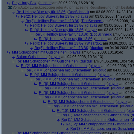
Dirty Harry Box
(
ducduc
am 30.05.2008, 16:28:18)
Vom Autor zurückgezogen oder Autor hat seine Registrierung nicht bestätig
Re: Hellboy Blue-ray für 13.8€
(
DocSchneck
am 03.06.2008, 14:28:13)
Re(2): Hellboy Blue-ray für 13.8€
(
playaz
am 03.06.2008, 14:29:03)
Re(3): Hellboy Blue-ray für 13.8€
(
DocSchneck
am 03.06.2008, 14
Re(4): Hellboy Blue-ray für 13.8€
(
playaz
am 03.06.2008, 14:53
Re(4): Hellboy Blue-ray für 13.8€
(
playaz
am 03.06.2008, 14:59
Re(5): Hellboy Blue-ray für 13.8€
(
DocSchneck
am 04.06.200
Re(6): Hellboy Blue-ray für 13.8€
(
ducduc
am 04.06.2008,
Re(4): Hellboy Blue-ray für 13.8€
(
Wizard51
am 03.06.2008, 15
Re(5): Hellboy Blue-ray für 13.8€
(
ducduc
am 04.06.2008, 07
MM Schäppchen mit Gutscheinen
(
playaz
am 04.06.2008, 10:19:56)
Saturn Gutscheine
(
playaz
am 04.06.2008, 10:34:13)
Re: MM Schäppchen mit Gutscheinen
(
ducduc
am 04.06.2008, 10:47:48
Re(2): MM Schäppchen mit Gutscheinen
(
playaz
am 04.06.2008, 10:
Re(3): MM Schäppchen mit Gutscheinen
(
ducduc
am 04.06.2008, 
Re(4): MM Schäppchen mit Gutscheinen
(
playaz
am 04.06.2008
Re(5): MM Schäppchen mit Gutscheinen
(
ducduc
am 04.06.2
Re(6): MM Schäppchen mit Gutscheinen
(
playaz
am 04.06
Re(7): MM Schäppchen mit Gutscheinen
(
ducduc
am 04
Re(6): MM Schäppchen mit Gutscheinen
(
playaz
am 04.06
Re(7): MM Schäppchen mit Gutscheinen
(
ducduc
am 04
Re(8): MM Schäppchen mit Gutscheinen
(
playaz
am 
Re(9): MM Schäppchen mit Gutscheinen
(
ducduc
Re(10): MM Schäppchen mit Gutscheinen
(
pla
Re(11): MM Schäppchen mit Gutscheinen
(
d
Re(11): MM Schäppchen mit Gutscheinen
(
d
Re(12): MM Schäppchen mit Gutscheinen
Re(13): MM Schäppchen mit Gutschei
Re: MM Schäppchen mit Gutscheinen
(
DocSchneck
am 04.06.2008, 13: