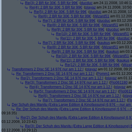
Re(3): 2 BR für 30€, 5 BR für 99€
(
ducduc
am 24.11.2008, 10:46:1
Re(4): 2 BR für 30€, 5 BR für 99€
(
playaz
am 24.11.2008, 10:50
Re(5): 2 BR für 30€, 5 BR für 99€
(
ducduc
am 24.11.2008, 12
Re(6): 2 BR für 30€, 5 BR für 99€
(
Wizard51
am 01.12.200
Re(7): 2 BR für 30€, 5 BR für 99€
(
ducduc
am 03.12.200
Re(8): 2 BR für 30€, 5 BR für 99€
(
Wizard51
am 03.1
Re(9): 2 BR für 30€, 5 BR für 99€
(
ducduc
am 03.1
Re(10): 2 BR für 30€, 5 BR für 99€
(
Wizard51
a
Re(11): 2 BR für 30€, 5 BR für 99€
(
ducduc
a
Re(7): 2 BR für 30€, 5 BR für 99€
(
kaukus
am 03.12.200
Re(8): 2 BR für 30€, 5 BR für 99€
(
Wizard51
am 03.1
Re(9): 2 BR für 30€, 5 BR für 99€
(
kaukus
am 03.1
Re(10): 2 BR für 30€, 5 BR für 99€
(
Wizard51
a
Re(11): 2 BR für 30€, 5 BR für 99€
(
kaukus
a
Re(12): 2 BR für 30€, 5 BR für 99€
(
Wiza
Transformers 2 Disc SE 14,97€ nur am 1.12.!
(
playaz
am 01.12.2008, 09:2
Re: Transformers 2 Disc SE 14,97€ nur am 1.12.!
(
Pomm1
am 01.12.200
Re(2): Transformers 2 Disc SE 14,97€ nur am 1.12.!
(
playaz
am 01.12
Re(3): Transformers 2 Disc SE 14,97€ nur am 1.12.!
(
Flo061180
am
Re(4): Transformers 2 Disc SE 14,97€ nur am 1.12.!
(
playaz
am 
Re(5): Transformers 2 Disc SE 14,97€ nur am 1.12.!
(
Flo061
Re(6): Transformers 2 Disc SE 14,97€ nur am 1.12.!
(
play
Re(7): Transformers 2 Disc SE 14,97€ nur am 1.12.!
(
Fl
Der Schuh des Manitu (Extra Large Edition & Kinofassung) 6,97€ -- nur am
Re: Der Schuh des Manitu (Extra Large Edition & Kinofassung) 6,97€ -- 
09:16:35)
Re(2): Der Schuh des Manitu (Extra Large Edition & Kinofassung) 6,9
03.12.2008, 10:23:42)
Re(3): Der Schuh des Manitu (Extra Large Edition & Kinofassung) 6
03.12.2008, 10:29:12)