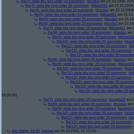
Re(2): viele blu rays unter 20 euronnen
(
ducduc
am 25.10.2008, 19:5
Re(3): viele blu rays unter 20 euronnen
(
Wizard51
am 25.10.2008,
Re(4): viele blu rays unter 20 euronnen
(
ducduc
am 25.10.2008,
Re(5): viele blu rays unter 20 euronnen
(
Wizard51
am 25.10.
Re(6): viele blu rays unter 20 euronnen
(
ducduc
am 25.10.
Re(6): viele blu rays unter 20 euronnen
(
ducduc
am 27.10.
Re(7): viele blu rays unter 20 euronnen
(
Wizard51
am 2
Re(8): viele blu rays unter 20 euronnen
(
ducduc
am 2
Re(9): viele blu rays unter 20 euronnen
(
Wizard5
Re(10): viele blu rays unter 20 euronnen
(
ducd
Re(11): viele blu rays unter 20 euronnen
(
Wi
Re(12): viele blu rays unter 20 euronnen
Re(13): viele blu rays unter 20 euronn
Re(8): viele blu rays unter 20 euronnen
(
ducduc
am 2
Re(9): viele blu rays unter 20 euronnen
(
Wizard5
Re(10): viele blu rays unter 20 euronnen
(
ducd
Re(11): viele blu rays unter 20 euronnen
(
Wi
Re(12): viele blu rays unter 20 euronnen
Re(13): viele blu rays unter 20 euronn
Re(14): viele blu rays unter 20 euro
Re(15): viele blu rays unter 20 e
18:26:00)
Re(7): viele blu rays unter 20 euronnen
(
angelo22
am 0
Re(8): viele blu rays unter 20 euronnen
(
ducduc
am 0
Re(9): viele blu rays unter 20 euronnen
(
angelo2
Re(10): viele blu rays unter 20 euronnen
(
ducd
Re(11): viele blu rays unter 20 euronnen
(
an
Re(12): viele blu rays unter 20 euronnen
Re(12): viele blu rays unter 20 euronnen
Die Fliege, 19,90
(
playaz
am 25.10.2008, 21:15:29)