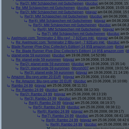
Re(2): MM Schäppchen mit Gutscheinen
(
ducduc
am 04.06.2008, 15:
Re: MM Schäppchen mit Gutscheinen
(
ducduc
am 04.06.2008, 15:05:10
Re(2): MM Schäppchen mit Gutscheinen
(
playaz
am 04.06.2008, 15:
Re(3): MM Schäppchen mit Gutscheinen
(
ducduc
am 04.06.2008, 
Re(4): MM Schäppchen mit Gutscheinen
(
playaz
am 04.06.2008
Re(5): MM Schäppchen mit Gutscheinen
(
ducduc
am 04.06.2
Re(6): MM Schäppchen mit Gutscheinen
(
playaz
am 04.06
Re(7): MM Schäppchen mit Gutscheinen
(
ducduc
am 04
Axelmusic.com: Terminator 2 [Blu-ray] - 7,92Euro inkl.
(
playaz
am 04.06.200
Re: Axelmusic.com: Terminator 2 [Blu-ray] - 7,92Euro inkl.
(
ducduc
am 04
Blade Runner (Five-Disc Collector's Edition) 14,95$ amazon.com
(
brösl
am 
Re: Blade Runner (Five-Disc Collector's Edition) 14,95$ amazon.com
(
d
planet erde 59 euronnen
(
ducduc
am 19.06.2008, 14:52:06)
Re: planet erde 59 euronnen
(
playaz
am 19.06.2008, 15:28:01)
Re(2): planet erde 59 euronnen
(
ducduc
am 19.06.2008, 15:35:14)
Re(2): planet erde 59 euronnen
(
Morph007
am 19.06.2008, 19:01:56
Re(3): planet erde 59 euronnen
(
playaz
am 19.06.2008, 21:14:19)
Amazon: Blu-rays unter 20 EUR
(
playaz
am 23.06.2008, 15:04:49)
Re: Amazon: Blu-rays unter 20 EUR
(
ducduc
am 23.06.2008, 16:10:08)
Rambo 24,99
(
playaz
am 25.06.2008, 08:11:31)
Re: Rambo 24,99
(
ducduc
am 25.06.2008, 08:12:30)
Re(2): Rambo 24,99
(
playaz
am 25.06.2008, 08:13:19)
Re(3): Rambo 24,99
(
ducduc
am 25.06.2008, 08:16:32)
Re(4): Rambo 24,99
(
playaz
am 25.06.2008, 08:19:37)
Re(5): Rambo 24,99
(
ducduc
am 25.06.2008, 08:38:11)
Re(6): Rambo 24,99
(
playaz
am 25.06.2008, 08:39:17)
Re(7): Rambo 24,99
(
ducduc
am 25.06.2008, 08:41:18
Re(8): Rambo 24,99
(
playaz
am 25.06.2008, 08:42:
Re(9): Rambo 24,99
(
ducduc
am 25.06.2008, 08:
Vom Autor zurückgezogen oder Autor hat seine Regi