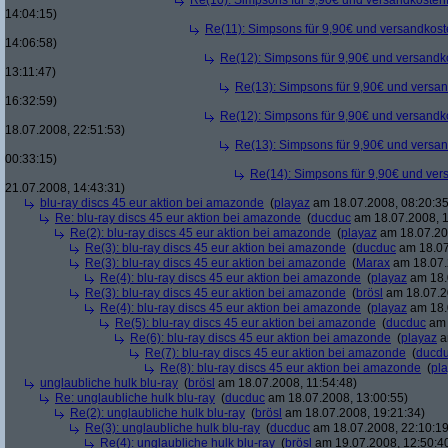
Re(10): Simpsons für 9,90€ und versandkostenf
14:04:15)
Re(11): Simpsons für 9,90€ und versandkost
14:06:58)
Re(12): Simpsons für 9,90€ und versandko
13:11:47)
Re(13): Simpsons für 9,90€ und versan
16:32:59)
Re(12): Simpsons für 9,90€ und versandko
18.07.2008, 22:51:53)
Re(13): Simpsons für 9,90€ und versan
00:33:15)
Re(14): Simpsons für 9,90€ und ver
21.07.2008, 14:43:31)
blu-ray discs 45 eur aktion bei amazonde
(
playaz
am 18.07.2008, 08:20:35
Re: blu-ray discs 45 eur aktion bei amazonde
(
ducduc
am 18.07.2008, 1
Re(2): blu-ray discs 45 eur aktion bei amazonde
(
playaz
am 18.07.200
Re(3): blu-ray discs 45 eur aktion bei amazonde
(
ducduc
am 18.07
Re(3): blu-ray discs 45 eur aktion bei amazonde
(
Marax
am 18.07.
Re(4): blu-ray discs 45 eur aktion bei amazonde
(
playaz
am 18.
Re(3): blu-ray discs 45 eur aktion bei amazonde
(
brösl
am 18.07.2
Re(4): blu-ray discs 45 eur aktion bei amazonde
(
playaz
am 18.
Re(5): blu-ray discs 45 eur aktion bei amazonde
(
ducduc
am 
Re(6): blu-ray discs 45 eur aktion bei amazonde
(
playaz
a
Re(7): blu-ray discs 45 eur aktion bei amazonde
(
ducd
Re(8): blu-ray discs 45 eur aktion bei amazonde
(
pl
unglaubliche hulk blu-ray
(
brösl
am 18.07.2008, 11:54:48)
Re: unglaubliche hulk blu-ray
(
ducduc
am 18.07.2008, 13:00:55)
Re(2): unglaubliche hulk blu-ray
(
brösl
am 18.07.2008, 19:21:34)
Re(3): unglaubliche hulk blu-ray
(
ducduc
am 18.07.2008, 22:10:19
Re(4): unglaubliche hulk blu-ray
(
brösl
am 19.07.2008, 12:50:4