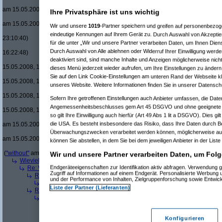
Re(21): Men in B
am 15.05.2008, 17:50:09)
Ihre Privatsphäre ist uns wichtig
Re(22): Men in
am 15.05.2008, 18:08:08)
Wir und unsere
1019
-Partner speichern und greifen auf personenbezo
Re(15): Men in Black um £12.33 v
eindeutige Kennungen auf Ihrem Gerät zu. Durch Auswahl von Akzeptier
23:10:40)
für die unter „Wir und unsere Partner verarbeiten Daten, um Ihnen Dien
Re(16): Men in Black um £12.33
Durch Auswahl von Alle ablehnen oder Widerruf Ihrer Einwilligung werde
16:22:48)
deaktiviert sind, sind manche Inhalte und Anzeigen möglicherweise nicht
Re(17): Men in Black um £12
15.05.2008, 16:48:17)
dieses Menü jederzeit wieder aufrufen, um Ihre Einstellungen zu ändern 
Re(18): Men in Black um 
Sie auf den Link Cookie-Einstellungen am unteren Rand der Webseite kli
15.05.2008, 17:37:21)
unseres Website. Weitere Informationen finden Sie in unserer Datensch
Re(19): Men in Black u
15.05.2008, 17:43:00)
Sofern Ihre getroffenen Einstellungen auch Anbieter umfassen, die Daten
Re(20): Men in Blac
Angemessenheitsbeschlusses gem Art 45 DSGVO und ohne geeignete G
15.05.2008, 17:46:13)
so gilt Ihre Einwilligung auch hierfür (Art 49 Abs 1 lit a DSGVO). Dies gi
Re(21): Men in B
die USA. Es besteht insbesondere das Risiko, dass Ihre Daten durch B
am 15.05.2008, 17:49:46)
Re(22): Men in
Überwachungszwecken verarbeitet werden können, möglicherweise auc
am 15.05.2008, 18:07:18)
können Sie abstellen, in dem Sie bei dem jeweiligen Anbieter in der Liste
Re(23): Men
(
"without"
am 15.05.2008, 18:13:17)
Wir und unsere Partner verarbeiten Daten, um Folg
Wieviele blus/hd-dvds habt ihr schon?
(
brösl
am 15.05.2008, 18:06:08)
Endgeräteeigenschaften zur Identifikation aktiv abfragen. Verwendung 
Re: Wieviele blus/hd-dvds habt ihr schon?
(
ducduc
am 15.05.2008, 18:0
Zugriff auf Informationen auf einem Endgerät. Personalisierte Werbung
Re(2): Wieviele blus/hd-dvds habt ihr schon?
(
brösl
am 15.05.2008, 1
und der Performance von Inhalten, Zielgruppenforschung sowie Entwic
Re(3): Wieviele blus/hd-dvds habt ihr schon?
(
ducduc
am 15.05.20
Liste der Partner (Lieferanten)
Re(2): Wieviele blus/hd-dvds habt ihr schon?
(
hackenbush
am 15.05.
Re(3): Wieviele blus/hd-dvds habt ihr schon?
(
ducduc
am 16.05.20
Re(4): Wieviele blus/hd-dvds habt ihr schon?
(
hackenbush
am 1
Re(5): Wieviele blus/hd-dvds habt ihr schon?
(
ducduc
am 16.
Konfigurieren
Re(6): Wieviele blus/hd-dvds habt ihr schon?
(
hackenbus