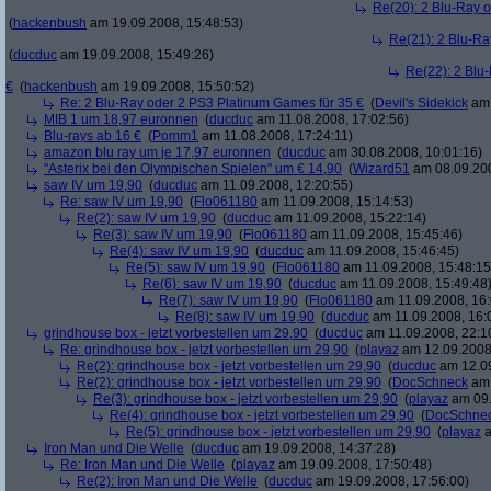
Re(20): 2 Blu-Ray 
(
hackenbush
am 19.09.2008, 15:48:53)
Re(21): 2 Blu-Ra
(
ducduc
am 19.09.2008, 15:49:26)
Re(22): 2 Blu
€
(
hackenbush
am 19.09.2008, 15:50:52)
Re: 2 Blu-Ray oder 2 PS3 Platinum Games für 35 €
(
Devil's Sidekick
am 
MIB 1 um 18,97 euronnen
(
ducduc
am 11.08.2008, 17:02:56)
Blu-rays ab 16 €
(
Pomm1
am 11.08.2008, 17:24:11)
amazon blu ray um je 17,97 euronnen
(
ducduc
am 30.08.2008, 10:01:16)
"Asterix bei den Olympischen Spielen" um € 14,90
(
Wizard51
am 08.09.200
saw IV um 19,90
(
ducduc
am 11.09.2008, 12:20:55)
Re: saw IV um 19,90
(
Flo061180
am 11.09.2008, 15:14:53)
Re(2): saw IV um 19,90
(
ducduc
am 11.09.2008, 15:22:14)
Re(3): saw IV um 19,90
(
Flo061180
am 11.09.2008, 15:45:46)
Re(4): saw IV um 19,90
(
ducduc
am 11.09.2008, 15:46:45)
Re(5): saw IV um 19,90
(
Flo061180
am 11.09.2008, 15:48:15
Re(6): saw IV um 19,90
(
ducduc
am 11.09.2008, 15:49:48
Re(7): saw IV um 19,90
(
Flo061180
am 11.09.2008, 16:
Re(8): saw IV um 19,90
(
ducduc
am 11.09.2008, 16:
grindhouse box - jetzt vorbestellen um 29,90
(
ducduc
am 11.09.2008, 22:1
Re: grindhouse box - jetzt vorbestellen um 29,90
(
playaz
am 12.09.2008,
Re(2): grindhouse box - jetzt vorbestellen um 29,90
(
ducduc
am 12.09
Re(2): grindhouse box - jetzt vorbestellen um 29,90
(
DocSchneck
am 
Re(3): grindhouse box - jetzt vorbestellen um 29,90
(
playaz
am 09.
Re(4): grindhouse box - jetzt vorbestellen um 29,90
(
DocSchne
Re(5): grindhouse box - jetzt vorbestellen um 29,90
(
playaz
a
Iron Man und Die Welle
(
ducduc
am 19.09.2008, 14:37:28)
Re: Iron Man und Die Welle
(
playaz
am 19.09.2008, 17:50:48)
Re(2): Iron Man und Die Welle
(
ducduc
am 19.09.2008, 17:56:00)