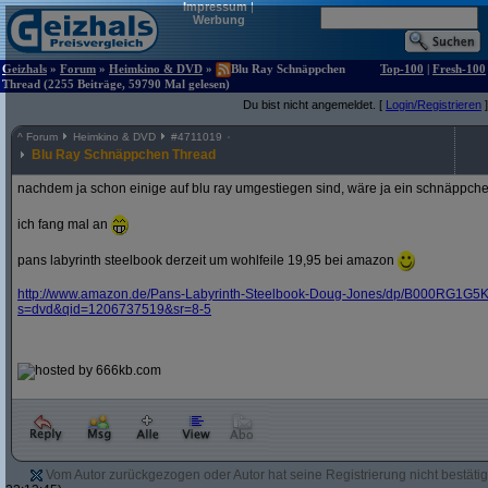
Impressum
|
Werbung
Geizhals
»
Forum
»
Heimkino & DVD
»
Blu Ray Schnäppchen
Top-100
|
Fresh-100
Thread (2255 Beiträge, 59790 Mal gelesen)
Du bist nicht angemeldet. [
Login/Registrieren
]
^
Forum
Heimkino & DVD
#
4711019
Blu Ray Schnäppchen Thread
nachdem ja schon einige auf blu ray umgestiegen sind, wäre ja ein schnäppche
ich fang mal an
pans labyrinth steelbook derzeit um wohlfeile 19,95 bei amazon
http:/
/
www.amazon.de/
Pans-Labyrinth-Steelbook-Doug-Jones/
dp/
B000RG1G5K
s=dvd&
qid=1206737519&
sr=8-5
Vom Autor zurückgezogen oder Autor hat seine Registrierung nicht bestätig