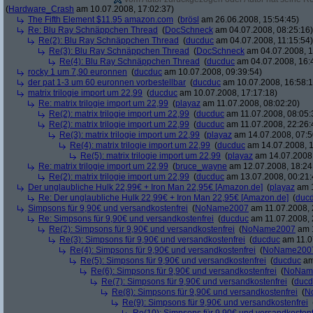
(
Hardware_Crash
am 10.07.2008, 17:02:37)
The Fifth Element $11.95 amazon.com
(
brösl
am 26.06.2008, 15:54:45)
Re: Blu Ray Schnäppchen Thread
(
DocSchneck
am 04.07.2008, 08:25:16)
Re(2): Blu Ray Schnäppchen Thread
(
ducduc
am 04.07.2008, 11:15:54)
Re(3): Blu Ray Schnäppchen Thread
(
DocSchneck
am 04.07.2008, 1
Re(4): Blu Ray Schnäppchen Thread
(
ducduc
am 04.07.2008, 16:
rocky 1 um 7,90 euronnen
(
ducduc
am 10.07.2008, 09:39:54)
der pat 1-3 um 60 euronnen vorbestellbar
(
ducduc
am 10.07.2008, 16:58:1
matrix trilogie import um 22,99
(
ducduc
am 10.07.2008, 17:17:18)
Re: matrix trilogie import um 22,99
(
playaz
am 11.07.2008, 08:02:20)
Re(2): matrix trilogie import um 22,99
(
ducduc
am 11.07.2008, 08:05:
Re(2): matrix trilogie import um 22,99
(
ducduc
am 11.07.2008, 22:26:
Re(3): matrix trilogie import um 22,99
(
playaz
am 14.07.2008, 07:5
Re(4): matrix trilogie import um 22,99
(
ducduc
am 14.07.2008, 1
Re(5): matrix trilogie import um 22,99
(
playaz
am 14.07.2008,
Re: matrix trilogie import um 22,99
(
bruce_wayne
am 12.07.2008, 18:24
Re(2): matrix trilogie import um 22,99
(
ducduc
am 13.07.2008, 00:21:
Der unglaubliche Hulk 22,99€ + Iron Man 22,95€ [Amazon.de]
(
playaz
am 1
Re: Der unglaubliche Hulk 22,99€ + Iron Man 22,95€ [Amazon.de]
(
duc
Simpsons für 9,90€ und versandkostenfrei
(
NoName2007
am 11.07.2008, 
Re: Simpsons für 9,90€ und versandkostenfrei
(
ducduc
am 11.07.2008, 
Re(2): Simpsons für 9,90€ und versandkostenfrei
(
NoName2007
am 1
Re(3): Simpsons für 9,90€ und versandkostenfrei
(
ducduc
am 11.0
Re(4): Simpsons für 9,90€ und versandkostenfrei
(
NoName200
Re(5): Simpsons für 9,90€ und versandkostenfrei
(
ducduc
am
Re(6): Simpsons für 9,90€ und versandkostenfrei
(
NoNam
Re(7): Simpsons für 9,90€ und versandkostenfrei
(
ducd
Re(8): Simpsons für 9,90€ und versandkostenfrei
(
N
Re(9): Simpsons für 9,90€ und versandkostenfrei