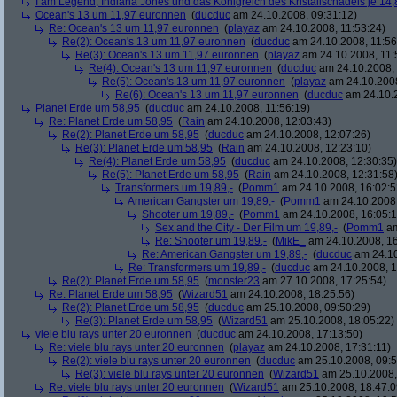
I am Legend, Indiana Jones und das Königreich des Kristallschädels je 14,
Ocean's 13 um 11,97 euronnen
(
ducduc
am 24.10.2008, 09:31:12)
Re: Ocean's 13 um 11,97 euronnen
(
playaz
am 24.10.2008, 11:53:24)
Re(2): Ocean's 13 um 11,97 euronnen
(
ducduc
am 24.10.2008, 11:56
Re(3): Ocean's 13 um 11,97 euronnen
(
playaz
am 24.10.2008, 11:
Re(4): Ocean's 13 um 11,97 euronnen
(
ducduc
am 24.10.2008, 
Re(5): Ocean's 13 um 11,97 euronnen
(
playaz
am 24.10.2008
Re(6): Ocean's 13 um 11,97 euronnen
(
ducduc
am 24.10.2
Planet Erde um 58,95
(
ducduc
am 24.10.2008, 11:56:19)
Re: Planet Erde um 58,95
(
Rain
am 24.10.2008, 12:03:43)
Re(2): Planet Erde um 58,95
(
ducduc
am 24.10.2008, 12:07:26)
Re(3): Planet Erde um 58,95
(
Rain
am 24.10.2008, 12:23:10)
Re(4): Planet Erde um 58,95
(
ducduc
am 24.10.2008, 12:30:35)
Re(5): Planet Erde um 58,95
(
Rain
am 24.10.2008, 12:31:58
Transformers um 19,89,-
(
Pomm1
am 24.10.2008, 16:02:5
American Gangster um 19,89,-
(
Pomm1
am 24.10.2008,
Shooter um 19,89,-
(
Pomm1
am 24.10.2008, 16:05:1
Sex and the City - Der Film um 19,89,-
(
Pomm1
am
Re: Shooter um 19,89,-
(
MikE_
am 24.10.2008, 16
Re: American Gangster um 19,89,-
(
ducduc
am 24.10
Re: Transformers um 19,89,-
(
ducduc
am 24.10.2008, 1
Re(2): Planet Erde um 58,95
(
monster23
am 27.10.2008, 17:25:54)
Re: Planet Erde um 58,95
(
Wizard51
am 24.10.2008, 18:25:56)
Re(2): Planet Erde um 58,95
(
ducduc
am 25.10.2008, 09:50:29)
Re(3): Planet Erde um 58,95
(
Wizard51
am 25.10.2008, 18:05:22)
viele blu rays unter 20 euronnen
(
ducduc
am 24.10.2008, 17:13:50)
Re: viele blu rays unter 20 euronnen
(
playaz
am 24.10.2008, 17:31:11)
Re(2): viele blu rays unter 20 euronnen
(
ducduc
am 25.10.2008, 09:5
Re(3): viele blu rays unter 20 euronnen
(
Wizard51
am 25.10.2008,
Re: viele blu rays unter 20 euronnen
(
Wizard51
am 25.10.2008, 18:47:0