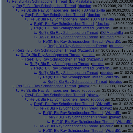
Re: Blu Ray Schnäppchen Thread
(
DJ Mastakilla
am 29.03.2008, 20:03:08
Re(2): Blu Ray Schnäppchen Thread
(
ducduc
am 29.03.2008, 20:11:26)
Re(3): Blu Ray Schnäppchen Thread
(
DJ Mastakilla
am 30.03.2008, 
Re(4): Blu Ray Schnäppchen Thread
(
ducduc
am 30.03.2008, 13:
Re(5): Blu Ray Schnäppchen Thread
(
DJ Mastakilla
am 30.03.2
Re(6): Blu Ray Schnäppchen Thread
(
ducduc
am 30.03.2008
Re(6): Blu Ray Schnäppchen Thread
(
Wizard51
am 30.03.20
Re(7): Blu Ray Schnäppchen Thread
(
DJ Mastakilla
am 30
Re(7): Blu Ray Schnäppchen Thread
(
dr_med
am 02.04.2
Re(8): Blu Ray Schnäppchen Thread
(
Wizard51
am 02.
Re(9): Blu Ray Schnäppchen Thread
(
dr_med
am 02
Re(2): Blu Ray Schnäppchen Thread
(
Wizard51
am 30.03.2008, 19:59:
Re(3): Blu Ray Schnäppchen Thread
(
ducduc
am 30.03.2008, 22:05:
Re(4): Blu Ray Schnäppchen Thread
(
Wizard51
am 30.03.2008, 2
Re(5): Blu Ray Schnäppchen Thread
(
ducduc
am 31.03.2008, 0
Re(6): Blu Ray Schnäppchen Thread
(
Wizard51
am 31.03.20
Re(7): Blu Ray Schnäppchen Thread
(
ducduc
am 31.03.20
Re(8): Blu Ray Schnäppchen Thread
(
Wizard51
am 31.
Re(9): Blu Ray Schnäppchen Thread
(
ducduc
am 31.
Re(2): Blu Ray Schnäppchen Thread
(
playaz
am 31.03.2008, 08:42:02)
Re(3): Blu Ray Schnäppchen Thread
(
ducduc
am 31.03.2008, 08:45:
Re(4): Blu Ray Schnäppchen Thread
(
playaz
am 31.03.2008, 08:4
Re(5): Blu Ray Schnäppchen Thread
(
ducduc
am 31.03.2008, 0
Re(6): Blu Ray Schnäppchen Thread
(
Wizard51
am 31.03.20
Re(7): Blu Ray Schnäppchen Thread
(
playaz
am 31.03.20
Re(8): Blu Ray Schnäppchen Thread
(
Wizard51
am 31.
Re(9): Blu Ray Schnäppchen Thread
(
playaz
am 31.
Re(10): Blu Ray Schnäppchen Thread
(
Wizard51
Re(7): Blu Ray Schnäppchen Thread
(
ducduc
am 31.03.20
Re(8): Blu Ray Schnäppchen Thread
(
Wizard51
am 31.