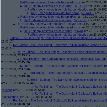
Re(3): sleepy hollow & der rote baron
(
ducduc
am 23.10.2008, 10:
Re(4): sleepy hollow & der rote baron
(
w114/115
am 23.10.2008
Re(5): sleepy hollow & der rote baron
(
ducduc
am 23.10.2008
Re(6): sleepy hollow & der rote baron
(
w114/115
am 23.10
Re(3): sleepy hollow & der rote baron
(
Rain
am 23.10.2008, 11:12
Re(4): sleepy hollow & der rote baron
(
w114/115
am 23.10.2008,
Re(2): sleepy hollow & der rote baron
(
playaz
am 23.10.2008, 22:42:
Re(3): sleepy hollow & der rote baron
(
ducduc
am 23.10.2008, 22:
Re(4): sleepy hollow & der rote baron
(
playaz
am 23.10.2008, 2
Re(5): sleepy hollow & der rote baron
(
ducduc
am 23.10.2008
Batman - The Dark Knight (Collector's Edition inklusive Batpod aus Glas) [B
22:41:17)
Re: Batman - The Dark Knight (Collector's Edition inklusive Batpod aus G
22:42:24)
Re(2): Batman - The Dark Knight (Collector's Edition inklusive Batpod 
23.10.2008, 22:43:21)
Re(3): Batman - The Dark Knight (Collector's Edition inklusive Batp
23.10.2008, 22:45:39)
Re(4): Batman - The Dark Knight (Collector's Edition inklusive B
23.10.2008, 22:47:26)
Re(5): Batman - The Dark Knight (Collector's Edition inklusive
23.10.2008, 22:49:30)
Re(6): Batman - The Dark Knight (Collector's Edition inklus
am 23.10.2008, 22:52:44)
Re(7): Batman - The Dark Knight (Collector's Edition ink
(
ducduc
am 23.10.2008, 22:54:06)
Re(7): Batman - The Dark Knight (Collector's Edition ink
(
DocSchneck
am 24.10.2008, 08:38:54)
Re: Batman - The Dark Knight (Collector's Edition inklusive Batpod aus G
24.10.2008, 08:38:26)