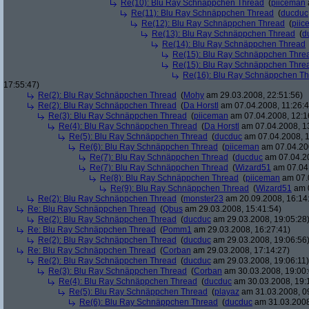
Re(10): Blu Ray Schnäppchen Thread
(
piiceman
Re(11): Blu Ray Schnäppchen Thread
(
ducduc
Re(12): Blu Ray Schnäppchen Thread
(
piic
Re(13): Blu Ray Schnäppchen Thread
(
d
Re(14): Blu Ray Schnäppchen Thread
Re(15): Blu Ray Schnäppchen Thre
Re(15): Blu Ray Schnäppchen Thre
Re(16): Blu Ray Schnäppchen T
17:55:47)
Re(2): Blu Ray Schnäppchen Thread
(
Mohy
am 29.03.2008, 22:51:56)
Re(2): Blu Ray Schnäppchen Thread
(
Da Horstl
am 07.04.2008, 11:26:4
Re(3): Blu Ray Schnäppchen Thread
(
piiceman
am 07.04.2008, 12:1
Re(4): Blu Ray Schnäppchen Thread
(
Da Horstl
am 07.04.2008, 1
Re(5): Blu Ray Schnäppchen Thread
(
ducduc
am 07.04.2008, 1
Re(6): Blu Ray Schnäppchen Thread
(
piiceman
am 07.04.200
Re(7): Blu Ray Schnäppchen Thread
(
ducduc
am 07.04.20
Re(7): Blu Ray Schnäppchen Thread
(
Wizard51
am 07.04.
Re(8): Blu Ray Schnäppchen Thread
(
piiceman
am 07.0
Re(9): Blu Ray Schnäppchen Thread
(
Wizard51
am 0
Re(2): Blu Ray Schnäppchen Thread
(
monster23
am 20.09.2008, 16:14
Re: Blu Ray Schnäppchen Thread
(
Qbus
am 29.03.2008, 15:41:54)
Re(2): Blu Ray Schnäppchen Thread
(
ducduc
am 29.03.2008, 19:05:28
Re: Blu Ray Schnäppchen Thread
(
Pomm1
am 29.03.2008, 16:27:41)
Re(2): Blu Ray Schnäppchen Thread
(
ducduc
am 29.03.2008, 19:06:56
Re: Blu Ray Schnäppchen Thread
(
Corban
am 29.03.2008, 17:14:27)
Re(2): Blu Ray Schnäppchen Thread
(
ducduc
am 29.03.2008, 19:06:11)
Re(3): Blu Ray Schnäppchen Thread
(
Corban
am 30.03.2008, 19:00:
Re(4): Blu Ray Schnäppchen Thread
(
ducduc
am 30.03.2008, 19:
Re(5): Blu Ray Schnäppchen Thread
(
playaz
am 31.03.2008, 0
Re(6): Blu Ray Schnäppchen Thread
(
ducduc
am 31.03.2008