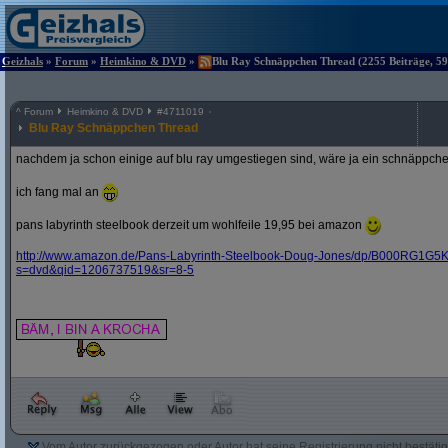
Geizhals
»
Forum
»
Heimkino & DVD
»
Blu Ray Schnäppchen Thread (2255 Beiträge, 59
^
Forum
Heimkino & DVD
#
4711019
Blu Ray Schnäppchen Thread
nachdem ja schon einige auf blu ray umgestiegen sind, wäre ja ein schnäppche
ich fang mal an
pans labyrinth steelbook derzeit um wohlfeile 19,95 bei amazon
http:/
/
www.amazon.de/
Pans-Labyrinth-Steelbook-Doug-Jones/
dp/
B000RG1G5K
s=dvd&
qid=1206737519&
sr=8-5
Vom Autor zurückgezogen oder Autor hat seine Registrierung nicht bestätig