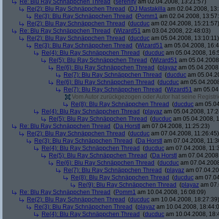
Re: Blu Ray Schnäppchen Thread
(
serenity
am 02.04.2008, 13:21:57)
Re(2): Blu Ray Schnäppchen Thread
(
DJ Mastakilla
am 02.04.2008, 13:
Re(3): Blu Ray Schnäppchen Thread
(
Pomm1
am 02.04.2008, 13:57
Re(2): Blu Ray Schnäppchen Thread
(
ducduc
am 02.04.2008, 15:21:57
Re: Blu Ray Schnäppchen Thread
(
Wizard51
am 03.04.2008, 22:48:03)
Re(2): Blu Ray Schnäppchen Thread
(
ducduc
am 05.04.2008, 13:10:11)
Re(3): Blu Ray Schnäppchen Thread
(
Wizard51
am 05.04.2008, 16:4
Re(4): Blu Ray Schnäppchen Thread
(
ducduc
am 05.04.2008, 16:
Re(5): Blu Ray Schnäppchen Thread
(
Wizard51
am 05.04.2008,
Re(6): Blu Ray Schnäppchen Thread
(
playaz
am 05.04.2008,
Re(7): Blu Ray Schnäppchen Thread
(
ducduc
am 05.04.20
Re(6): Blu Ray Schnäppchen Thread
(
ducduc
am 05.04.2008
Re(7): Blu Ray Schnäppchen Thread
(
Wizard51
am 05.04.
Vom Autor zurückgezogen oder Autor hat seine Registrie
Re(8): Blu Ray Schnäppchen Thread
(
ducduc
am 05.04
Re(4): Blu Ray Schnäppchen Thread
(
playaz
am 05.04.2008, 17:2
Re(5): Blu Ray Schnäppchen Thread
(
ducduc
am 05.04.2008, 1
Re: Blu Ray Schnäppchen Thread
(
Da Horstl
am 07.04.2008, 11:25:23)
Re(2): Blu Ray Schnäppchen Thread
(
ducduc
am 07.04.2008, 11:26:45)
Re(3): Blu Ray Schnäppchen Thread
(
Da Horstl
am 07.04.2008, 11:3
Re(4): Blu Ray Schnäppchen Thread
(
ducduc
am 07.04.2008, 11:
Re(5): Blu Ray Schnäppchen Thread
(
Da Horstl
am 07.04.2008,
Re(6): Blu Ray Schnäppchen Thread
(
ducduc
am 07.04.2008
Re(7): Blu Ray Schnäppchen Thread
(
playaz
am 07.04.200
Re(8): Blu Ray Schnäppchen Thread
(
ducduc
am 07.04
Re(9): Blu Ray Schnäppchen Thread
(
playaz
am 07.
Re: Blu Ray Schnäppchen Thread
(
Pomm1
am 10.04.2008, 16:08:09)
Re(2): Blu Ray Schnäppchen Thread
(
ducduc
am 10.04.2008, 18:27:39
Re(3): Blu Ray Schnäppchen Thread
(
playaz
am 10.04.2008, 18:44:
Re(4): Blu Ray Schnäppchen Thread
(
ducduc
am 10.04.2008, 18: