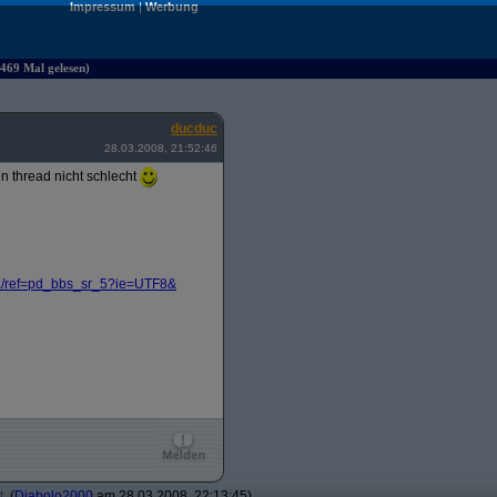
Impressum
|
Werbung
469 Mal gelesen)
ducduc
28.03.2008, 21:52:46
n thread nicht schlecht
/
ref=pd_bbs_sr_5?
ie=UTF8&
t
(
Diabolo2000
am 28.03.2008, 22:13:45)