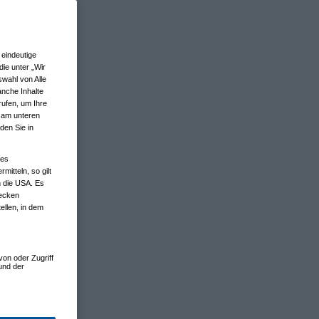
eindeutige
ie unter „Wir
wahl von Alle
anche Inhalte
rufen, um Ihre
n am unteren
den Sie in
nes
tteln, so gilt
n die USA. Es
wecken
ellen, in dem
von oder Zugriff
und der