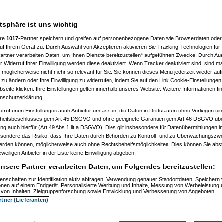
)
2:18:22)
24:48)
atsphäre ist uns wichtig
Zappa F.
ere
1017
-Partner speichern und greifen auf personenbezogene Daten wie Browserdaten oder 
18.01.2009, 23:33:59
f Ihrem Gerät zu. Durch Auswahl von Akzeptieren aktivieren Sie Tracking-Technologien für d
Ganze vordere Schädelknochenpartie wird
artner verarbeiten Daten, um Ihnen Dienste bereitzustellen“ aufgeführten Zwecke. Durch Aus
 Widerruf Ihrer Einwilligung werden diese deaktiviert. Wenn Tracker deaktiviert sind, sind m
 möglicherweise nicht mehr so relevant für Sie. Sie können dieses Menü jederzeit wieder auf
 zu ändern oder Ihre Einwilligung zu widerrufen, indem Sie auf den Link Cookie-Einstellunge
eite klicken. Ihre Einstellungen gelten innerhalb unseres Website. Weitere Informationen fin
nschutzerklärung.
etroffenen Einstellungen auch Anbieter umfassen, die Daten in Drittstaaten ohne Vorliegen ei
)
itsbeschlusses gem Art 45 DSGVO und ohne geeignete Garantien gem Art 46 DSGVO übermi
gung auch hierfür (Art 49 Abs 1 lit a DSGVO). Dies gilt insbesondere für Datenübermittlungen i
0:58:27)
esondere das Risiko, dass Ihre Daten durch Behörden zu Kontroll- und zu Überwachungsz
8:37:33)
werden können, möglicherweise auch ohne Rechtsbehelfsmöglichkeiten. Dies können Sie abst
08, 10:17:40)
eweiligen Anbieter in der Liste keine Einwilligung abgeben.
08, 10:18:27)
03.2008, 10:22:30)
nsere Partner verarbeiten Daten, um Folgendes bereitzustellen:
03.2008, 10:29:20)
am 29.03.2008, 10:30:58)
enschaften zur Identifikation aktiv abfragen. Verwendung genauer Standortdaten. Speichern 
am 29.03.2008, 10:32:27)
ionen auf einem Endgerät. Personalisierte Werbung und Inhalte, Messung von Werbeleistung 
elcart
am 29.03.2008, 10:38:55)
von Inhalten, Zielgruppenforschung sowie Entwicklung und Verbesserung von Angeboten.
, 16:15:41)
rtner (Lieferanten)
36:27)
:28:57)
25:30)