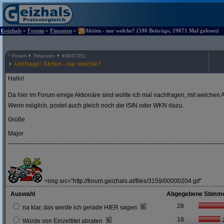
Geizhals
»
Forum
»
Finanzen
»
Aktien - nur welche? (590 Beiträge, 19071 Mal gelesen)
^
Forum
Finanzen
#
3937351
Umfrage: Aktien - nur welche?
Hallo!
Da hier im Forum einige Aktionäre sind wollte ich mal nachfragen, mit welchen A
Wenn möglich, postet auch gleich noch die ISIN oder WKN dazu.
Grüße
Major
_____________________________________________________________
<img src="http://forum.geizhals.at/files/3159/00000204.gif"
Auswahl
Abgegebene Stimm
28
na klar, das werde ich gerade HIER sagen
18
Würde von Einzeltitel abraten