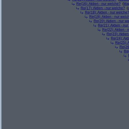
Re(16): Aktien - nur welche?
(
Maj
Re(17): Aktien - nur welche?
(
Re(18): Aktien - nur welche
Re(19): Aktien - nur welc
Re(20): Aktien - nur w
Re(21): Aktien - nu
Re(22): Aktien -
Re(23): Aktien
Re(24): Akt
Re(25): 
Re(26)
Re(