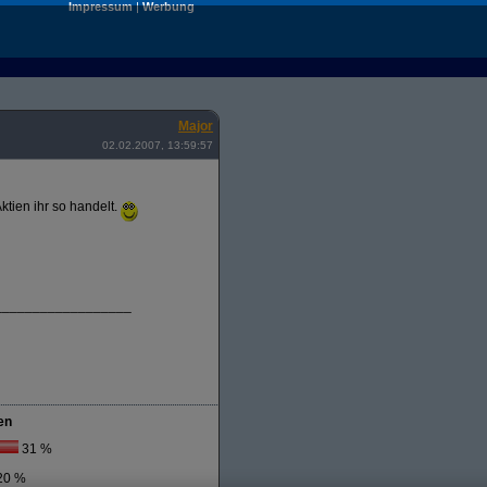
Impressum
|
Werbung
Major
02.02.2007, 13:59:57
ktien ihr so handelt.
__________________
en
31 %
20 %