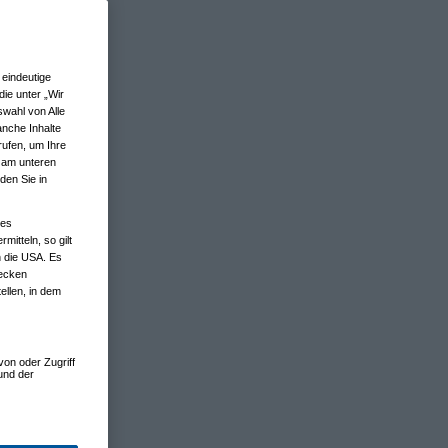
eindeutige
ie unter „Wir
wahl von Alle
anche Inhalte
rufen, um Ihre
n am unteren
den Sie in
nes
tteln, so gilt
n die USA. Es
wecken
ellen, in dem
von oder Zugriff
und der