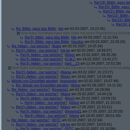
Re(19): BWin, ganz kl
Re(20): BWin, ganz
Re(21): BWin, ga
Re(22): BWin,
Re(23): BW
Re(24): 
Re: BWin, ganz klar BWin
(
rbr
am 03.03.2007, 10:22:45)
Vom Autor zurückgezogen oder Autor hat seine Registrierung nicht bes
Re(3): BWin, ganz klar BWin
(
rbr
am 03.03.2007, 11:21:54)
Re(3): BWin, ganz klar BWin
(
ducduc
am 03.03.2007, 22:35:20)
Re: Aktien - nur welche?
(
Babe
am 02.02.2007, 14:35:34)
Re(2): Aktien - nur welche?
(
ok-ko
am 02.02.2007, 18:56:07)
Re(3): Aktien - nur welche?
(
Major
am 15.02.2007, 09:35:26)
Re(3): Aktien - nur welche?
(
G.M.C
am 18.02.2007, 13:42:27)
Re(3): Aktien - nur welche?
(
seti__23
am 12.04.2007, 15:52:28)
Vom Autor zurückgezogen oder Autor hat seine Registrierung nicht bestätig
Re(2): Aktien - nur welche?
(
Marax
am 03.02.2007, 01:23:27)
Re(2): Aktien - nur welche?
(
Major
am 18.02.2007, 13:19:46)
Würde von Einzeltitel abraten
(
jeanandre
am 02.02.2007, 15:07:46)
Re: Würde von Einzeltitel abraten
(
Major
am 01.06.2007, 14:11:32)
Re: Aktien - nur welche?
(
freewind1
am 02.02.2007, 16:29:09)
Re(2): Aktien - nur welche?
(
Major
am 25.02.2007, 14:44:13)
Re(3): Aktien - nur welche?
(
RevX
am 25.02.2007, 19:59:15)
Re(4): Aktien - nur welche?
(
Major
am 17.05.2007, 21:33:24)
Re(2): Aktien - nur welche?
(
Major
am 17.05.2007, 21:53:21)
Re(3): Aktien - nur welche?
(
freewind1
am 17.05.2007, 22:20:25)
Re(4): Aktien - nur welche?
(
Major
am 18.05.2007, 00:01:49)
Re: Aktien - nur welche?
(
DITC
am 02.02.2007, 18:22:34)
Re(2): Aktien - nur welche?
(
ok-ko
am 02.02.2007, 19:03:41)
Re(3): Aktien - nur welche?
(
DITC
am 03.02.2007, 01:10:09)