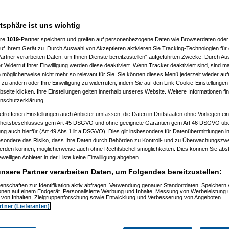
7 %
atsphäre ist uns wichtig
ere
1019
-Partner speichern und greifen auf personenbezogene Daten wie Browserdaten oder 
f Ihrem Gerät zu. Durch Auswahl von Akzeptieren aktivieren Sie Tracking-Technologien für d
artner verarbeiten Daten, um Ihnen Dienste bereitzustellen“ aufgeführten Zwecke. Durch Aus
 Widerruf Ihrer Einwilligung werden diese deaktiviert. Wenn Tracker deaktiviert sind, sind m
 möglicherweise nicht mehr so relevant für Sie. Sie können dieses Menü jederzeit wieder auf
 zu ändern oder Ihre Einwilligung zu widerrufen, indem Sie auf den Link Cookie-Einstellunge
eite klicken. Ihre Einstellungen gelten innerhalb unseres Website. Weitere Informationen fin
nschutzerklärung.
etroffenen Einstellungen auch Anbieter umfassen, die Daten in Drittstaaten ohne Vorliegen ei
itsbeschlusses gem Art 45 DSGVO und ohne geeignete Garantien gem Art 46 DSGVO übermi
gung auch hierfür (Art 49 Abs 1 lit a DSGVO). Dies gilt insbesondere für Datenübermittlungen i
esondere das Risiko, dass Ihre Daten durch Behörden zu Kontroll- und zu Überwachungsz
werden können, möglicherweise auch ohne Rechtsbehelfsmöglichkeiten. Dies können Sie abst
eweiligen Anbieter in der Liste keine Einwilligung abgeben.
nsere Partner verarbeiten Daten, um Folgendes bereitzustellen:
enschaften zur Identifikation aktiv abfragen. Verwendung genauer Standortdaten. Speichern 
ionen auf einem Endgerät. Personalisierte Werbung und Inhalte, Messung von Werbeleistung 
von Inhalten, Zielgruppenforschung sowie Entwicklung und Verbesserung von Angeboten.
rtner (Lieferanten)