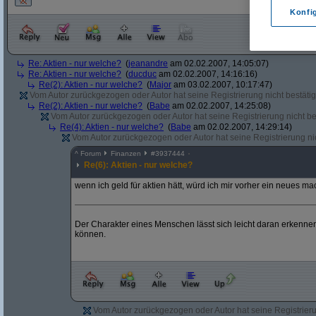
Konfi
Re: Aktien - nur welche?
(
jeanandre
am 02.02.2007, 14:05:07)
Re: Aktien - nur welche?
(
ducduc
am 02.02.2007, 14:16:16)
Re(2): Aktien - nur welche?
(
Major
am 03.02.2007, 10:17:47)
Vom Autor zurückgezogen oder Autor hat seine Registrierung nicht bestätig
Re(2): Aktien - nur welche?
(
Babe
am 02.02.2007, 14:25:08)
Vom Autor zurückgezogen oder Autor hat seine Registrierung nicht bes
Re(4): Aktien - nur welche?
(
Babe
am 02.02.2007, 14:29:14)
Vom Autor zurückgezogen oder Autor hat seine Registrierung nic
^
Forum
Finanzen
#
3937444
Re(6): Aktien - nur welche?
wenn ich geld für aktien hätt, würd ich mir vorher ein neues ma
Der Charakter eines Menschen lässt sich leicht daran erkennen,
können.
Vom Autor zurückgezogen oder Autor hat seine Registrierun