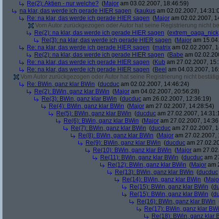
Re(2): Aktien - nur welche?
(
Major
am 03.02.2007, 18:46:59)
na klar, das werde ich gerade HIER sagen
(
kaukus
am 02.02.2007, 14:31:
Re: na klar, das werde ich gerade HIER sagen
(
Major
am 02.02.2007, 1
Vom Autor zurückgezogen oder Autor hat seine Registrierung nicht bes
Re(2): na klar, das werde ich gerade HIER sagen
(
extrem_oaga_nick
Re(3): na klar, das werde ich gerade HIER sagen
(
Major
am 15.04.
Re: na klar, das werde ich gerade HIER sagen
(
matrix
am 02.02.2007, 1
Re(2): na klar, das werde ich gerade HIER sagen
(
Babe
am 02.02.200
Re: na klar, das werde ich gerade HIER sagen
(
Kub
am 27.02.2007, 15:
Re: na klar, das werde ich gerade HIER sagen
(
Beel
am 04.03.2007, 16:
Vom Autor zurückgezogen oder Autor hat seine Registrierung nicht bestätig
Re: BWin, ganz klar BWin
(
ducduc
am 02.02.2007, 14:46:24)
Re(2): BWin, ganz klar BWin
(
Major
am 04.02.2007, 20:56:28)
Re(3): BWin, ganz klar BWin
(
ducduc
am 26.02.2007, 12:36:19)
Re(4): BWin, ganz klar BWin
(
Major
am 27.02.2007, 14:28:54)
Re(5): BWin, ganz klar BWin
(
ducduc
am 27.02.2007, 14:31:
Re(6): BWin, ganz klar BWin
(
Major
am 27.02.2007, 14:36
Re(7): BWin, ganz klar BWin
(
ducduc
am 27.02.2007, 1
Re(8): BWin, ganz klar BWin
(
Major
am 27.02.2007, 
Re(9): BWin, ganz klar BWin
(
ducduc
am 27.02.20
Re(10): BWin, ganz klar BWin
(
Major
am 27.02.
Re(11): BWin, ganz klar BWin
(
ducduc
am 27
Re(12): BWin, ganz klar BWin
(
Major
am 2
Re(13): BWin, ganz klar BWin
(
ducduc
Re(14): BWin, ganz klar BWin
(
Majo
Re(15): BWin, ganz klar BWin
(
d
Re(15): BWin, ganz klar BWin
(
d
Re(16): BWin, ganz klar BWin
Re(17): BWin, ganz klar BW
Re(18): BWin, ganz klar 