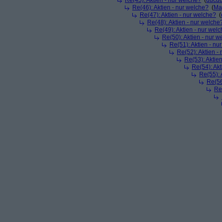
Re(45): Aktien - nur welche?
(
ducd
Re(46): Aktien - nur welche?
(
Ma
Re(47): Aktien - nur welche?
(
Re(48): Aktien - nur welche
Re(49): Aktien - nur wel
Re(50): Aktien - nur w
Re(51): Aktien - nu
Re(52): Aktien -
Re(53): Aktie
Re(54): Akt
Re(55): 
Re(56
Re