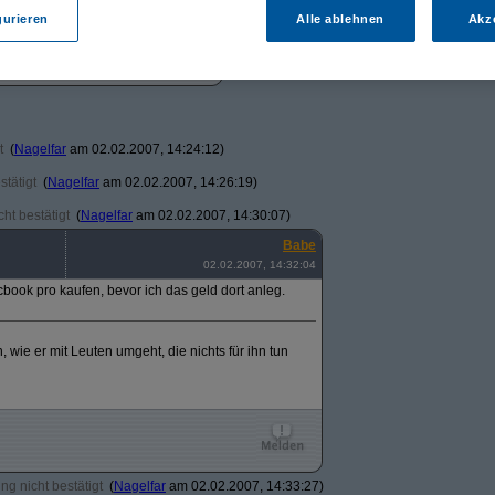
gurieren
Alle ablehnen
Akz
t
(
Nagelfar
am 02.02.2007, 14:24:12)
tätigt
(
Nagelfar
am 02.02.2007, 14:26:19)
ht bestätigt
(
Nagelfar
am 02.02.2007, 14:30:07)
Babe
02.02.2007, 14:32:04
cbook pro kaufen, bevor ich das geld dort anleg.
 wie er mit Leuten umgeht, die nichts für ihn tun
g nicht bestätigt
(
Nagelfar
am 02.02.2007, 14:33:27)