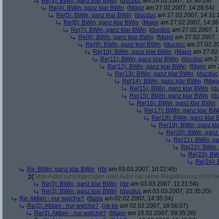
Re(3): BWin, ganz klar BWin
(
ducduc
am 26.02.2007, 12:36:19)
Re(4): BWin, ganz klar BWin
(
Major
am 27.02.2007, 14:28:54)
Re(5): BWin, ganz klar BWin
(
ducduc
am 27.02.2007, 14:31:
Re(6): BWin, ganz klar BWin
(
Major
am 27.02.2007, 14:36
Re(7): BWin, ganz klar BWin
(
ducduc
am 27.02.2007, 1
Re(8): BWin, ganz klar BWin
(
Major
am 27.02.2007, 
Re(9): BWin, ganz klar BWin
(
ducduc
am 27.02.20
Re(10): BWin, ganz klar BWin
(
Major
am 27.02.
Re(11): BWin, ganz klar BWin
(
ducduc
am 27
Re(12): BWin, ganz klar BWin
(
Major
am 2
Re(13): BWin, ganz klar BWin
(
ducduc
Re(14): BWin, ganz klar BWin
(
Majo
Re(15): BWin, ganz klar BWin
(
d
Re(15): BWin, ganz klar BWin
(
d
Re(16): BWin, ganz klar BWin
Re(17): BWin, ganz klar BW
Re(18): BWin, ganz klar 
Re(19): BWin, ganz kl
Re(20): BWin, ganz
Re(21): BWin, ga
Re(22): BWin,
Re(23): BW
Re(24): 
Re: BWin, ganz klar BWin
(
rbr
am 03.03.2007, 10:22:45)
Vom Autor zurückgezogen oder Autor hat seine Registrierung nicht bes
Re(3): BWin, ganz klar BWin
(
rbr
am 03.03.2007, 11:21:54)
Re(3): BWin, ganz klar BWin
(
ducduc
am 03.03.2007, 22:35:20)
Re: Aktien - nur welche?
(
Babe
am 02.02.2007, 14:35:34)
Re(2): Aktien - nur welche?
(
ok-ko
am 02.02.2007, 18:56:07)
Re(3): Aktien - nur welche?
(
Major
am 15.02.2007, 09:35:26)