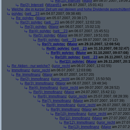
Re(10): Intercell
(
Major
am 08.07.2007, 19:09:
Re(2): Intercell
(
Wizard51
am 06.07.2007, 15:01:41)
Welche, die in kurzer Zeit um viel steigen und hohe Dividende ausschütten! 
polytec
(
seti__23
am 04.07.2007, 09:38:48)
Re: polytec
(
Major
am 05.07.2007, 20:38:17)
Re(2): polytec
(
seti__23
am 06.07.2007, 12:02:10)
Re(3): polytec
(
Major
am 06.07.2007, 15:02:13)
Re(4): polytec
(
seti__23
am 06.07.2007, 15:45:51)
Re(5): polytec
(
Major
am 06.07.2007, 19:51:03)
Re(6): polytec
(
seti__23
am 09.07.2007, 08:27:12)
Re(7): polytec
(
Major
am 29.10.2007, 12:08:54)
Re(8): polytec
(
seti__23
am 31.10.2007, 08:32:47)
Re(9): polytec
(
Major
am 31.10.2007, 09:07:08)
Re(10): polytec
(
seti__23
am 26.11.2007, 12:
Re(11): polytec
(
Major
am 26.11.2007, 20:1
Re: Aktien - nur welche?
(
juror_recht
am 06.07.2007, 12:02:55)
Immofinanz
(
juror_recht
am 06.07.2007, 12:03:08)
Re: Immofinanz
(
Major
am 06.07.2007, 14:57:20)
Re(2): Immofinanz
(
juror_recht
am 06.07.2007, 15:50:50)
Re(3): Immofinanz
(
Major
am 06.07.2007, 19:48:34)
Re(4): Immofinanz
(
juror_recht
am 09.07.2007, 08:28:52)
Re(5): Immofinanz
(
Major
am 24.07.2007, 15:42:11)
Re(6): Immofinanz
(
juror_recht
am 25.07.2007, 08:28:39)
Re(7): Immofinanz
(
Major
am 25.07.2007, 16:07:39)
Re(8): Immofinanz
(
juror_recht
am 26.07.2007, 08:2
Re(9): Immofinanz
(
Major
am 26.07.2007, 12:22:3
Re(10): Immofinanz
(
juror_recht
am 27.07.2007
Re(11): Immofinanz
(
Major
am 27.07.2007, 0
Re(12): Immofinanz
(
juror_recht
am 27.07
Re(13): Immofinanz
(
Major
am 27.07.2