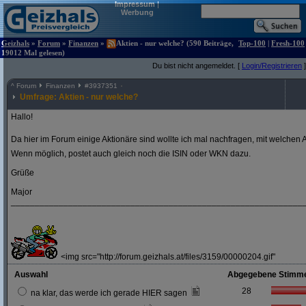
Impressum
|
Werbung
Geizhals
»
Forum
»
Finanzen
»
Aktien - nur welche? (590 Beiträge,
Top-100
|
Fresh-100
19012 Mal gelesen)
Du bist nicht angemeldet. [
Login/Registrieren
]
^
Forum
Finanzen
#
3937351
Umfrage: Aktien - nur welche?
Hallo!
Da hier im Forum einige Aktionäre sind wollte ich mal nachfragen, mit welchen A
Wenn möglich, postet auch gleich noch die ISIN oder WKN dazu.
Grüße
Major
_____________________________________________________________
<img src="http://forum.geizhals.at/files/3159/00000204.gif"
Auswahl
Abgegebene Stimm
28
na klar, das werde ich gerade HIER sagen