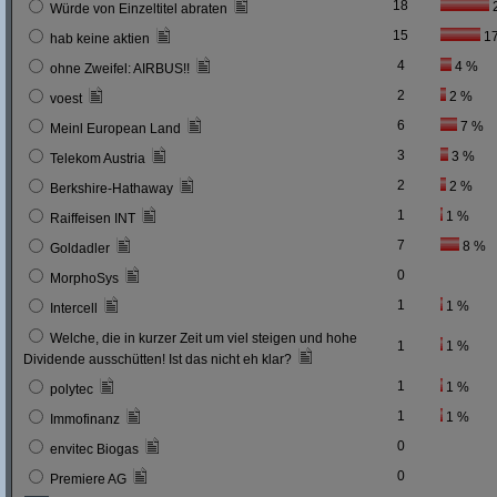
18
Würde von Einzeltitel abraten
15
1
hab keine aktien
4
4 %
ohne Zweifel: AIRBUS!!
2
2 %
voest
6
7 %
Meinl European Land
3
3 %
Telekom Austria
2
2 %
Berkshire-Hathaway
1
1 %
Raiffeisen INT
7
8 %
Goldadler
0
MorphoSys
1
1 %
Intercell
Welche, die in kurzer Zeit um viel steigen und hohe
1
1 %
Dividende ausschütten! Ist das nicht eh klar?
1
1 %
polytec
1
1 %
Immofinanz
0
envitec Biogas
0
Premiere AG