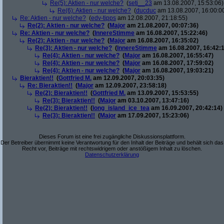
Re(5): Aktien - nur welche?
(
seti__23
am 13.08.2007, 15:53:06)
Re(6): Aktien - nur welche?
(
ducduc
am 13.08.2007, 16:00:0
Re: Aktien - nur welche?
(
edv-tipps
am 12.08.2007, 21:18:55)
Re(2): Aktien - nur welche?
(
Major
am 21.08.2007, 00:07:36)
Re: Aktien - nur welche?
(
InnereStimme
am 16.08.2007, 15:22:46)
Re(2): Aktien - nur welche?
(
Major
am 16.08.2007, 16:35:02)
Re(3): Aktien - nur welche?
(
InnereStimme
am 16.08.2007, 16:42:1
Re(4): Aktien - nur welche?
(
Major
am 16.08.2007, 16:55:47)
Re(4): Aktien - nur welche?
(
Major
am 16.08.2007, 17:59:02)
Re(4): Aktien - nur welche?
(
Major
am 16.08.2007, 19:03:21)
Bieraktien!!
(
Gottfried M.
am 12.09.2007, 20:03:35)
Re: Bieraktien!!
(
Major
am 12.09.2007, 23:58:18)
Re(2): Bieraktien!!
(
Gottfried M.
am 13.09.2007, 15:53:55)
Re(3): Bieraktien!!
(
Major
am 03.10.2007, 13:47:16)
Re(2): Bieraktien!!
(
long_island_ice_tea
am 16.09.2007, 20:42:14)
Re(3): Bieraktien!!
(
Major
am 17.09.2007, 15:23:06)
Dieses Forum ist eine frei zugängliche Diskussionsplattform.
Der Betreiber übernimmt keine Verantwortung für den Inhalt der Beiträge und behält sich das
Recht vor, Beiträge mit rechtswidrigem oder anstößigem Inhalt zu löschen.
Datenschutzerklärung