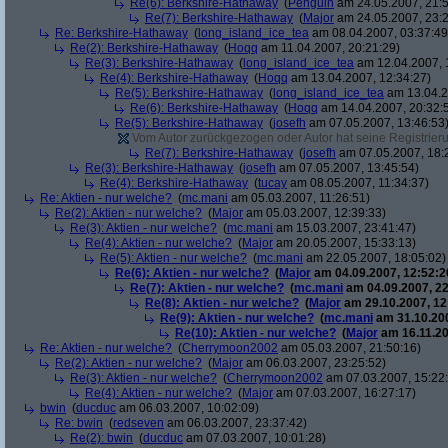
Re(6): Berkshire-Hathaway
(
Penguin
am 24.05.2007, 21:5
Re(7): Berkshire-Hathaway
(
Major
am 24.05.2007, 23:2
Re: Berkshire-Hathaway
(
long_island_ice_tea
am 08.04.2007, 03:37:49
Re(2): Berkshire-Hathaway
(
Hoqq
am 11.04.2007, 20:21:29)
Re(3): Berkshire-Hathaway
(
long_island_ice_tea
am 12.04.2007, 
Re(4): Berkshire-Hathaway
(
Hoqq
am 13.04.2007, 12:34:27)
Re(5): Berkshire-Hathaway
(
long_island_ice_tea
am 13.04.2
Re(6): Berkshire-Hathaway
(
Hoqq
am 14.04.2007, 20:32:
Re(5): Berkshire-Hathaway
(
josefh
am 07.05.2007, 13:46:53
Vom Autor zurückgezogen oder Autor hat seine Registrierun
Re(7): Berkshire-Hathaway
(
josefh
am 07.05.2007, 18:
Re(3): Berkshire-Hathaway
(
josefh
am 07.05.2007, 13:45:54)
Re(4): Berkshire-Hathaway
(
tucay
am 08.05.2007, 11:34:37)
Re: Aktien - nur welche?
(
mc.mani
am 05.03.2007, 11:26:51)
Re(2): Aktien - nur welche?
(
Major
am 05.03.2007, 12:39:33)
Re(3): Aktien - nur welche?
(
mc.mani
am 15.03.2007, 23:41:47)
Re(4): Aktien - nur welche?
(
Major
am 20.05.2007, 15:33:13)
Re(5): Aktien - nur welche?
(
mc.mani
am 22.05.2007, 18:05:02)
Re(6): Aktien - nur welche?
(
Major
am 04.09.2007, 12:52:2
Re(7): Aktien - nur welche?
(
mc.mani
am 04.09.2007, 22
Re(8): Aktien - nur welche?
(
Major
am 29.10.2007, 12
Re(9): Aktien - nur welche?
(
mc.mani
am 31.10.200
Re(10): Aktien - nur welche?
(
Major
am 16.11.20
Re: Aktien - nur welche?
(
Cherrymoon2002
am 05.03.2007, 21:50:16)
Re(2): Aktien - nur welche?
(
Major
am 06.03.2007, 23:25:52)
Re(3): Aktien - nur welche?
(
Cherrymoon2002
am 07.03.2007, 15:22
Re(4): Aktien - nur welche?
(
Major
am 07.03.2007, 16:27:17)
bwin
(
ducduc
am 06.03.2007, 10:02:09)
Re: bwin
(
redseven
am 06.03.2007, 23:37:42)
Re(2): bwin
(
ducduc
am 07.03.2007, 10:01:28)