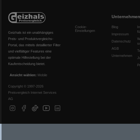
Unternehme
Cookie-
Blog
I
Einstellungen
f
Geizhals ist ein unabhängiges
Impressum
Preis- und Produktvergleichs-
W
Datenschutz
s
Portal, das mittels detaillierter Filter
AGB
T
und vielfältiger Features eine
Unternehmen
optimale Hilfestellung bei der
J
Kaufentscheidung bietet.
P
Ansicht wählen:
Mobile
Copyright © 1997-2026
Preisvergleich Internet Services
AG