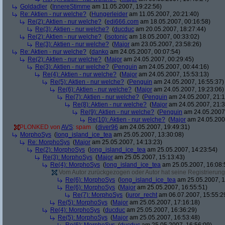
Goldadler
(
InnereStimme
am 11.05.2007, 19:22:56)
Re: Aktien - nur welche?
(
Hungerleider
am 11.05.2007, 20:21:40)
Re(2): Aktien - nur welche?
(
edi666.com
am 18.05.2007, 00:16:58)
Re(3): Aktien - nur welche?
(
ducduc
am 20.05.2007, 18:27:44)
Re(2): Aktien - nur welche?
(
isotonic
am 18.05.2007, 00:33:02)
Re(3): Aktien - nur welche?
(
Major
am 23.05.2007, 23:58:26)
Re: Aktien - nur welche?
(
danko
am 24.05.2007, 00:07:54)
Re(2): Aktien - nur welche?
(
Major
am 24.05.2007, 00:29:45)
Re(3): Aktien - nur welche?
(
Penguin
am 24.05.2007, 00:44:16)
Re(4): Aktien - nur welche?
(
Major
am 24.05.2007, 15:53:13)
Re(5): Aktien - nur welche?
(
Penguin
am 24.05.2007, 16:55:37)
Re(6): Aktien - nur welche?
(
Major
am 24.05.2007, 19:23:06)
Re(7): Aktien - nur welche?
(
Penguin
am 24.05.2007, 21:1
Re(8): Aktien - nur welche?
(
Major
am 24.05.2007, 21:3
Re(9): Aktien - nur welche?
(
Penguin
am 24.05.2007,
Re(10): Aktien - nur welche?
(
Major
am 24.05.2007
PLONKED von
AVS
: spam
(
diver96
am 24.05.2007, 19:49:31)
MorphoSys
(
long_island_ice_tea
am 25.05.2007, 13:30:08)
Re: MorphoSys
(
Major
am 25.05.2007, 14:13:23)
Re(2): MorphoSys
(
long_island_ice_tea
am 25.05.2007, 14:23:54)
Re(3): MorphoSys
(
Major
am 25.05.2007, 15:13:43)
Re(4): MorphoSys
(
long_island_ice_tea
am 25.05.2007, 16:08:
Vom Autor zurückgezogen oder Autor hat seine Registrierung 
Re(6): MorphoSys
(
long_island_ice_tea
am 25.05.2007, 1
Re(6): MorphoSys
(
Major
am 25.05.2007, 16:55:51)
Re(7): MorphoSys
(
juror_recht
am 06.07.2007, 15:55:2
Re(5): MorphoSys
(
Major
am 25.05.2007, 17:16:18)
Re(4): MorphoSys
(
ducduc
am 25.05.2007, 16:36:29)
Re(5): MorphoSys
(
Major
am 25.05.2007, 16:53:48)