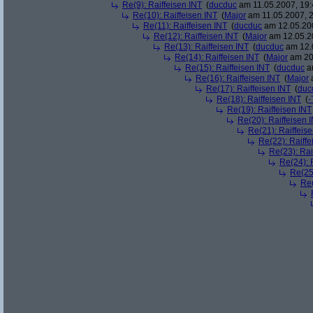
Re(9): Raiffeisen INT
(
ducduc
am 11.05.2007, 19:
Re(10): Raiffeisen INT
(
Major
am 11.05.2007, 2
Re(11): Raiffeisen INT
(
ducduc
am 12.05.200
Re(12): Raiffeisen INT
(
Major
am 12.05.20
Re(13): Raiffeisen INT
(
ducduc
am 12.0
Re(14): Raiffeisen INT
(
Major
am 20.
Re(15): Raiffeisen INT
(
ducduc
am
Re(16): Raiffeisen INT
(
Major
a
Re(17): Raiffeisen INT
(
duc
Re(18): Raiffeisen INT
(
-
Re(19): Raiffeisen INT
Re(20): Raiffeisen 
Re(21): Raiffeis
Re(22): Raiffe
Re(23): Rai
Re(24): 
Re(25)
Re(