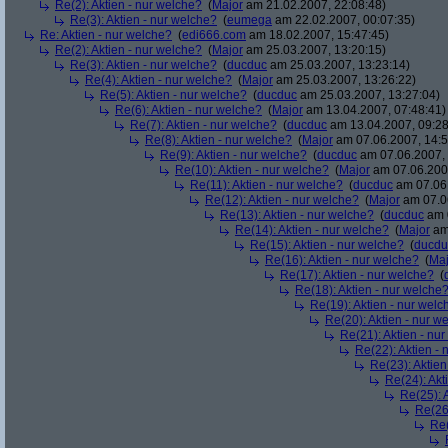
Re(2): Aktien - nur welche?
(
Major
am 21.02.2007, 22:08:48)
Re(3): Aktien - nur welche?
(
eumega
am 22.02.2007, 00:07:35)
Re: Aktien - nur welche?
(
edi666.com
am 18.02.2007, 15:47:45)
Re(2): Aktien - nur welche?
(
Major
am 25.03.2007, 13:20:15)
Re(3): Aktien - nur welche?
(
ducduc
am 25.03.2007, 13:23:14)
Re(4): Aktien - nur welche?
(
Major
am 25.03.2007, 13:26:22)
Re(5): Aktien - nur welche?
(
ducduc
am 25.03.2007, 13:27:04)
Re(6): Aktien - nur welche?
(
Major
am 13.04.2007, 07:48:41)
Re(7): Aktien - nur welche?
(
ducduc
am 13.04.2007, 09:28
Re(8): Aktien - nur welche?
(
Major
am 07.06.2007, 14:5
Re(9): Aktien - nur welche?
(
ducduc
am 07.06.2007, 
Re(10): Aktien - nur welche?
(
Major
am 07.06.2007
Re(11): Aktien - nur welche?
(
ducduc
am 07.06.
Re(12): Aktien - nur welche?
(
Major
am 07.06
Re(13): Aktien - nur welche?
(
ducduc
am 0
Re(14): Aktien - nur welche?
(
Major
am 
Re(15): Aktien - nur welche?
(
ducdu
Re(16): Aktien - nur welche?
(
Maj
Re(17): Aktien - nur welche?
(
Re(18): Aktien - nur welche
Re(19): Aktien - nur welc
Re(20): Aktien - nur w
Re(21): Aktien - nu
Re(22): Aktien -
Re(23): Aktien
Re(24): Akt
Re(25): 
Re(26)
Re(