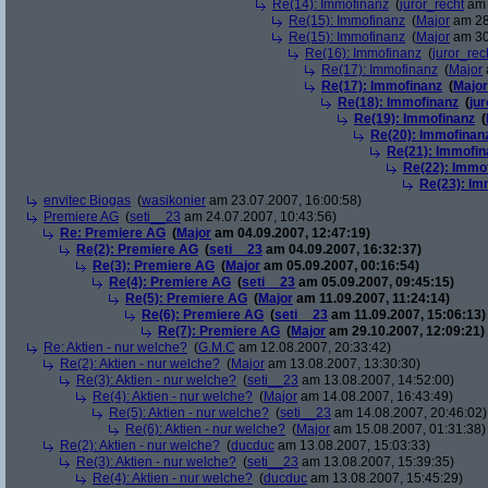
Re(14): Immofinanz
(
juror_recht
am 
Re(15): Immofinanz
(
Major
am 28
Re(15): Immofinanz
(
Major
am 30
Re(16): Immofinanz
(
juror_rec
Re(17): Immofinanz
(
Major
Re(17): Immofinanz
(
Major
Re(18): Immofinanz
(
ju
Re(19): Immofinanz
(
Re(20): Immofinan
Re(21): Immofin
Re(22): Immo
Re(23): Im
envitec Biogas
(
wasikonier
am 23.07.2007, 16:00:58)
Premiere AG
(
seti__23
am 24.07.2007, 10:43:56)
Re: Premiere AG
(
Major
am 04.09.2007, 12:47:19)
Re(2): Premiere AG
(
seti__23
am 04.09.2007, 16:32:37)
Re(3): Premiere AG
(
Major
am 05.09.2007, 00:16:54)
Re(4): Premiere AG
(
seti__23
am 05.09.2007, 09:45:15)
Re(5): Premiere AG
(
Major
am 11.09.2007, 11:24:14)
Re(6): Premiere AG
(
seti__23
am 11.09.2007, 15:06:13)
Re(7): Premiere AG
(
Major
am 29.10.2007, 12:09:21)
Re: Aktien - nur welche?
(
G.M.C
am 12.08.2007, 20:33:42)
Re(2): Aktien - nur welche?
(
Major
am 13.08.2007, 13:30:30)
Re(3): Aktien - nur welche?
(
seti__23
am 13.08.2007, 14:52:00)
Re(4): Aktien - nur welche?
(
Major
am 14.08.2007, 16:43:49)
Re(5): Aktien - nur welche?
(
seti__23
am 14.08.2007, 20:46:02)
Re(6): Aktien - nur welche?
(
Major
am 15.08.2007, 01:31:38)
Re(2): Aktien - nur welche?
(
ducduc
am 13.08.2007, 15:03:33)
Re(3): Aktien - nur welche?
(
seti__23
am 13.08.2007, 15:39:35)
Re(4): Aktien - nur welche?
(
ducduc
am 13.08.2007, 15:45:29)