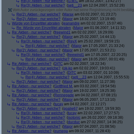
Re(3): Aktien - nur welche?
(
G.M.C
am 18.02.2007, 13:42:27)
Re(3): Aktien - nur welche?
(
seti__23
am 12.04.2007, 15:52:28)
Vom Autor zurückgezogen oder Autor hat seine Registrierung nicht bestätig
Re(2): Aktien - nur welche?
(
Marax
am 03.02.2007, 01:23:27)
Re(2): Aktien - nur welche?
(
Major
am 18.02.2007, 13:19:46)
Würde von Einzeltitel abraten
(
jeanandre
am 02.02.2007, 15:07:46)
Re: Würde von Einzeltitel abraten
(
Major
am 01.06.2007, 14:11:32)
Re: Aktien - nur welche?
(
freewind1
am 02.02.2007, 16:29:09)
Re(2): Aktien - nur welche?
(
Major
am 25.02.2007, 14:44:13)
Re(3): Aktien - nur welche?
(
RevX
am 25.02.2007, 19:59:15)
Re(4): Aktien - nur welche?
(
Major
am 17.05.2007, 21:33:24)
Re(2): Aktien - nur welche?
(
Major
am 17.05.2007, 21:53:21)
Re(3): Aktien - nur welche?
(
freewind1
am 17.05.2007, 22:20:25)
Re(4): Aktien - nur welche?
(
Major
am 18.05.2007, 00:01:49)
Re: Aktien - nur welche?
(
DITC
am 02.02.2007, 18:22:34)
Re(2): Aktien - nur welche?
(
ok-ko
am 02.02.2007, 19:03:41)
Re(3): Aktien - nur welche?
(
DITC
am 03.02.2007, 01:10:09)
Re(4): Aktien - nur welche?
(
seti__23
am 12.04.2007, 15:55:53)
Re(2): Aktien - nur welche?
(
Major
am 09.02.2007, 11:27:38)
Re: Aktien - nur welche?
(
Gottfried M.
am 03.02.2007, 19:54:58)
Re(2): Aktien - nur welche?
(
Major
am 19.02.2007, 19:25:38)
Re: Aktien - nur welche?
(
Rennegade
am 04.02.2007, 07:08:15)
Re(2): Aktien - nur welche?
(
Major
am 06.05.2007, 17:13:10)
Re: Aktien - nur welche?
(
tucay
am 04.02.2007, 22:12:27)
Re(2): Aktien - nur welche?
(
goalie67
am 19.02.2007, 19:59:30)
Re(3): Aktien - nur welche?
(
tucay
am 22.02.2007, 17:27:57)
Re(3): Aktien - nur welche?
(
isotonic
am 26.02.2007, 09:18:38)
Re(3): Aktien - nur welche?
(
ducduc
am 27.02.2007, 14:36:25)
Re(2): Aktien - nur welche?
(
Major
am 07.04.2007, 21:08:56)
Re: Aktien - nur welche?
(
eumega
am 09.02.2007, 11:28:43)