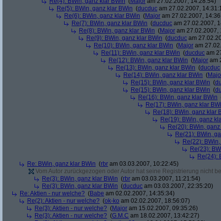
Re(4): BWin, ganz klar BWin
(
Major
am 27.02.2007, 14:28:54)
Re(5): BWin, ganz klar BWin
(
ducduc
am 27.02.2007, 14:31:
Re(6): BWin, ganz klar BWin
(
Major
am 27.02.2007, 14:36
Re(7): BWin, ganz klar BWin
(
ducduc
am 27.02.2007, 1
Re(8): BWin, ganz klar BWin
(
Major
am 27.02.2007, 
Re(9): BWin, ganz klar BWin
(
ducduc
am 27.02.20
Re(10): BWin, ganz klar BWin
(
Major
am 27.02.
Re(11): BWin, ganz klar BWin
(
ducduc
am 27
Re(12): BWin, ganz klar BWin
(
Major
am 2
Re(13): BWin, ganz klar BWin
(
ducduc
Re(14): BWin, ganz klar BWin
(
Majo
Re(15): BWin, ganz klar BWin
(
d
Re(15): BWin, ganz klar BWin
(
d
Re(16): BWin, ganz klar BWin
Re(17): BWin, ganz klar BW
Re(18): BWin, ganz klar 
Re(19): BWin, ganz kl
Re(20): BWin, ganz
Re(21): BWin, ga
Re(22): BWin,
Re(23): BW
Re(24): 
Re: BWin, ganz klar BWin
(
rbr
am 03.03.2007, 10:22:45)
Vom Autor zurückgezogen oder Autor hat seine Registrierung nicht bes
Re(3): BWin, ganz klar BWin
(
rbr
am 03.03.2007, 11:21:54)
Re(3): BWin, ganz klar BWin
(
ducduc
am 03.03.2007, 22:35:20)
Re: Aktien - nur welche?
(
Babe
am 02.02.2007, 14:35:34)
Re(2): Aktien - nur welche?
(
ok-ko
am 02.02.2007, 18:56:07)
Re(3): Aktien - nur welche?
(
Major
am 15.02.2007, 09:35:26)
Re(3): Aktien - nur welche?
(
G.M.C
am 18.02.2007, 13:42:27)