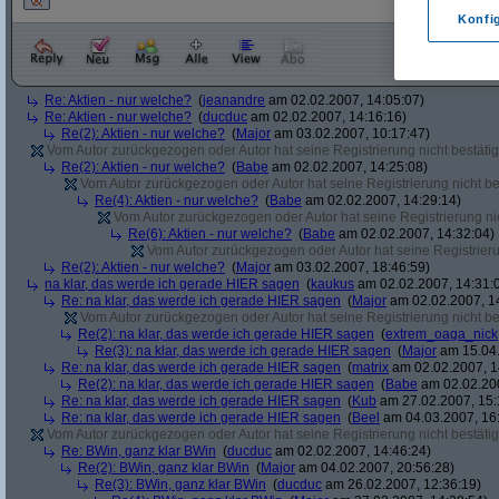
Konfi
Re: Aktien - nur welche?
(
jeanandre
am 02.02.2007, 14:05:07)
Re: Aktien - nur welche?
(
ducduc
am 02.02.2007, 14:16:16)
Re(2): Aktien - nur welche?
(
Major
am 03.02.2007, 10:17:47)
Vom Autor zurückgezogen oder Autor hat seine Registrierung nicht bestätig
Re(2): Aktien - nur welche?
(
Babe
am 02.02.2007, 14:25:08)
Vom Autor zurückgezogen oder Autor hat seine Registrierung nicht bes
Re(4): Aktien - nur welche?
(
Babe
am 02.02.2007, 14:29:14)
Vom Autor zurückgezogen oder Autor hat seine Registrierung nic
Re(6): Aktien - nur welche?
(
Babe
am 02.02.2007, 14:32:04)
Vom Autor zurückgezogen oder Autor hat seine Registrierun
Re(2): Aktien - nur welche?
(
Major
am 03.02.2007, 18:46:59)
na klar, das werde ich gerade HIER sagen
(
kaukus
am 02.02.2007, 14:31:
Re: na klar, das werde ich gerade HIER sagen
(
Major
am 02.02.2007, 1
Vom Autor zurückgezogen oder Autor hat seine Registrierung nicht bes
Re(2): na klar, das werde ich gerade HIER sagen
(
extrem_oaga_nick
Re(3): na klar, das werde ich gerade HIER sagen
(
Major
am 15.04.
Re: na klar, das werde ich gerade HIER sagen
(
matrix
am 02.02.2007, 1
Re(2): na klar, das werde ich gerade HIER sagen
(
Babe
am 02.02.200
Re: na klar, das werde ich gerade HIER sagen
(
Kub
am 27.02.2007, 15:
Re: na klar, das werde ich gerade HIER sagen
(
Beel
am 04.03.2007, 16:
Vom Autor zurückgezogen oder Autor hat seine Registrierung nicht bestätig
Re: BWin, ganz klar BWin
(
ducduc
am 02.02.2007, 14:46:24)
Re(2): BWin, ganz klar BWin
(
Major
am 04.02.2007, 20:56:28)
Re(3): BWin, ganz klar BWin
(
ducduc
am 26.02.2007, 12:36:19)