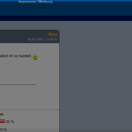
Impressum
|
Werbung
Major
02.02.2007, 13:59:57
ktien ihr so handelt.
__________________
en
31 %
20 %