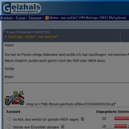
Geizhals
»
Forum
»
Finanzen
»
Aktien - nur welche? (590 Beiträge, 19015 Mal gelesen)
^
Forum
Finanzen
#
3937351
Umfrage: Aktien - nur welche?
Hallo!
Da hier im Forum einige Aktionäre sind wollte ich mal nachfragen, mit welchen A
Wenn möglich, postet auch gleich noch die ISIN oder WKN dazu.
Grüße
Major
_____________________________________________________________
<img src="http://forum.geizhals.at/files/3159/00000204.gif"
Auswahl
Abgegebene Stimm
28
na klar, das werde ich gerade HIER sagen
18
Würde von Einzeltitel abraten