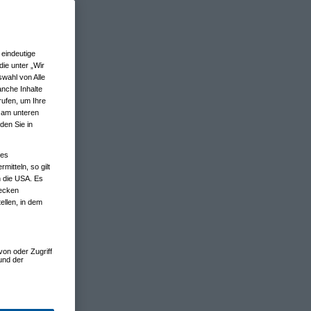
eindeutige
ie unter „Wir
wahl von Alle
anche Inhalte
rufen, um Ihre
n am unteren
den Sie in
nes
tteln, so gilt
n die USA. Es
wecken
ellen, in dem
von oder Zugriff
und der