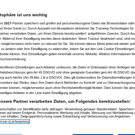
7 %
atsphäre ist uns wichtig
ere
1017
-Partner speichern und greifen auf personenbezogene Daten wie Browserdaten oder 
f Ihrem Gerät zu. Durch Auswahl von Akzeptieren aktivieren Sie Tracking-Technologien für d
artner verarbeiten Daten, um Ihnen Dienste bereitzustellen“ aufgeführten Zwecke. Durch Aus
 Widerruf Ihrer Einwilligung werden diese deaktiviert. Wenn Tracker deaktiviert sind, sind m
 möglicherweise nicht mehr so relevant für Sie. Sie können dieses Menü jederzeit wieder auf
 zu ändern oder Ihre Einwilligung zu widerrufen, indem Sie auf den Link Cookie-Einstellunge
eite klicken. Ihre Einstellungen gelten innerhalb unseres Website. Weitere Informationen fin
nschutzerklärung.
etroffenen Einstellungen auch Anbieter umfassen, die Daten in Drittstaaten ohne Vorliegen ei
itsbeschlusses gem Art 45 DSGVO und ohne geeignete Garantien gem Art 46 DSGVO übermi
gung auch hierfür (Art 49 Abs 1 lit a DSGVO). Dies gilt insbesondere für Datenübermittlungen i
esondere das Risiko, dass Ihre Daten durch Behörden zu Kontroll- und zu Überwachungsz
werden können, möglicherweise auch ohne Rechtsbehelfsmöglichkeiten. Dies können Sie abst
eweiligen Anbieter in der Liste keine Einwilligung abgeben.
nsere Partner verarbeiten Daten, um Folgendes bereitzustellen:
enschaften zur Identifikation aktiv abfragen. Verwendung genauer Standortdaten. Speichern 
ionen auf einem Endgerät. Personalisierte Werbung und Inhalte, Messung von Werbeleistung 
von Inhalten, Zielgruppenforschung sowie Entwicklung und Verbesserung von Angeboten.
rtner (Lieferanten)