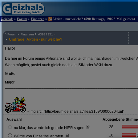
Geizhals
»
Forum
»
Finanzen
»
Aktien - nur welche? (590 Beiträge, 19028 Mal gelesen)
^
Forum
Finanzen
#
3937351
Umfrage: Aktien - nur welche?
Hallo!
Da hier im Forum einige Aktionäre sind wollte ich mal nachfragen, mit welchen A
Wenn möglich, postet auch gleich noch die ISIN oder WKN dazu.
Grüße
Major
_____________________________________________________________
<img src="http://forum.geizhals.at/files/3159/00000204.gif"
Auswahl
Abgegebene Stimm
28
na klar, das werde ich gerade HIER sagen
18
Würde von Einzeltitel abraten