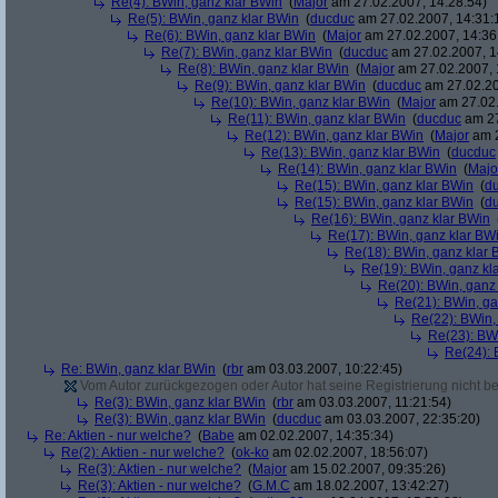
Re(4): BWin, ganz klar BWin
(
Major
am 27.02.2007, 14:28:54)
Re(5): BWin, ganz klar BWin
(
ducduc
am 27.02.2007, 14:31:
Re(6): BWin, ganz klar BWin
(
Major
am 27.02.2007, 14:36
Re(7): BWin, ganz klar BWin
(
ducduc
am 27.02.2007, 1
Re(8): BWin, ganz klar BWin
(
Major
am 27.02.2007, 
Re(9): BWin, ganz klar BWin
(
ducduc
am 27.02.20
Re(10): BWin, ganz klar BWin
(
Major
am 27.02.
Re(11): BWin, ganz klar BWin
(
ducduc
am 27
Re(12): BWin, ganz klar BWin
(
Major
am 2
Re(13): BWin, ganz klar BWin
(
ducduc
Re(14): BWin, ganz klar BWin
(
Majo
Re(15): BWin, ganz klar BWin
(
d
Re(15): BWin, ganz klar BWin
(
d
Re(16): BWin, ganz klar BWin
Re(17): BWin, ganz klar BW
Re(18): BWin, ganz klar 
Re(19): BWin, ganz kl
Re(20): BWin, ganz
Re(21): BWin, ga
Re(22): BWin,
Re(23): BW
Re(24): 
Re: BWin, ganz klar BWin
(
rbr
am 03.03.2007, 10:22:45)
Vom Autor zurückgezogen oder Autor hat seine Registrierung nicht bes
Re(3): BWin, ganz klar BWin
(
rbr
am 03.03.2007, 11:21:54)
Re(3): BWin, ganz klar BWin
(
ducduc
am 03.03.2007, 22:35:20)
Re: Aktien - nur welche?
(
Babe
am 02.02.2007, 14:35:34)
Re(2): Aktien - nur welche?
(
ok-ko
am 02.02.2007, 18:56:07)
Re(3): Aktien - nur welche?
(
Major
am 15.02.2007, 09:35:26)
Re(3): Aktien - nur welche?
(
G.M.C
am 18.02.2007, 13:42:27)