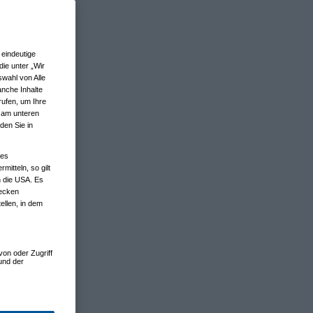
eindeutige
ie unter „Wir
wahl von Alle
anche Inhalte
rufen, um Ihre
n am unteren
den Sie in
nes
tteln, so gilt
n die USA. Es
wecken
ellen, in dem
von oder Zugriff
und der