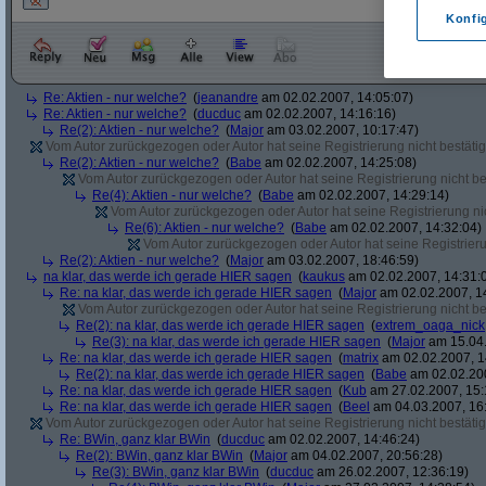
Konfi
Re: Aktien - nur welche?
(
jeanandre
am 02.02.2007, 14:05:07)
Re: Aktien - nur welche?
(
ducduc
am 02.02.2007, 14:16:16)
Re(2): Aktien - nur welche?
(
Major
am 03.02.2007, 10:17:47)
Vom Autor zurückgezogen oder Autor hat seine Registrierung nicht bestätig
Re(2): Aktien - nur welche?
(
Babe
am 02.02.2007, 14:25:08)
Vom Autor zurückgezogen oder Autor hat seine Registrierung nicht bes
Re(4): Aktien - nur welche?
(
Babe
am 02.02.2007, 14:29:14)
Vom Autor zurückgezogen oder Autor hat seine Registrierung nic
Re(6): Aktien - nur welche?
(
Babe
am 02.02.2007, 14:32:04)
Vom Autor zurückgezogen oder Autor hat seine Registrierun
Re(2): Aktien - nur welche?
(
Major
am 03.02.2007, 18:46:59)
na klar, das werde ich gerade HIER sagen
(
kaukus
am 02.02.2007, 14:31:
Re: na klar, das werde ich gerade HIER sagen
(
Major
am 02.02.2007, 1
Vom Autor zurückgezogen oder Autor hat seine Registrierung nicht bes
Re(2): na klar, das werde ich gerade HIER sagen
(
extrem_oaga_nick
Re(3): na klar, das werde ich gerade HIER sagen
(
Major
am 15.04.
Re: na klar, das werde ich gerade HIER sagen
(
matrix
am 02.02.2007, 1
Re(2): na klar, das werde ich gerade HIER sagen
(
Babe
am 02.02.200
Re: na klar, das werde ich gerade HIER sagen
(
Kub
am 27.02.2007, 15:
Re: na klar, das werde ich gerade HIER sagen
(
Beel
am 04.03.2007, 16:
Vom Autor zurückgezogen oder Autor hat seine Registrierung nicht bestätig
Re: BWin, ganz klar BWin
(
ducduc
am 02.02.2007, 14:46:24)
Re(2): BWin, ganz klar BWin
(
Major
am 04.02.2007, 20:56:28)
Re(3): BWin, ganz klar BWin
(
ducduc
am 26.02.2007, 12:36:19)