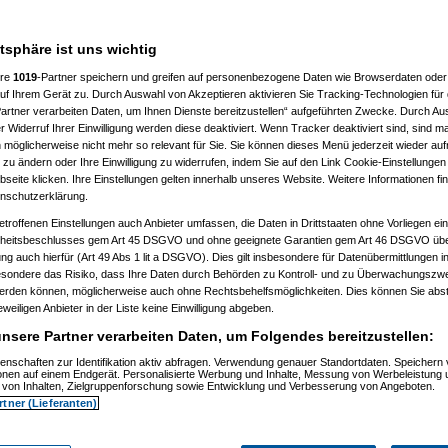
7 %
atsphäre ist uns wichtig
ere
1019
-Partner speichern und greifen auf personenbezogene Daten wie Browserdaten oder 
f Ihrem Gerät zu. Durch Auswahl von Akzeptieren aktivieren Sie Tracking-Technologien für d
artner verarbeiten Daten, um Ihnen Dienste bereitzustellen“ aufgeführten Zwecke. Durch Aus
 Widerruf Ihrer Einwilligung werden diese deaktiviert. Wenn Tracker deaktiviert sind, sind m
 möglicherweise nicht mehr so relevant für Sie. Sie können dieses Menü jederzeit wieder auf
 zu ändern oder Ihre Einwilligung zu widerrufen, indem Sie auf den Link Cookie-Einstellunge
eite klicken. Ihre Einstellungen gelten innerhalb unseres Website. Weitere Informationen fin
nschutzerklärung.
etroffenen Einstellungen auch Anbieter umfassen, die Daten in Drittstaaten ohne Vorliegen ei
itsbeschlusses gem Art 45 DSGVO und ohne geeignete Garantien gem Art 46 DSGVO übermi
gung auch hierfür (Art 49 Abs 1 lit a DSGVO). Dies gilt insbesondere für Datenübermittlungen i
esondere das Risiko, dass Ihre Daten durch Behörden zu Kontroll- und zu Überwachungsz
werden können, möglicherweise auch ohne Rechtsbehelfsmöglichkeiten. Dies können Sie abst
eweiligen Anbieter in der Liste keine Einwilligung abgeben.
nsere Partner verarbeiten Daten, um Folgendes bereitzustellen:
enschaften zur Identifikation aktiv abfragen. Verwendung genauer Standortdaten. Speichern 
ionen auf einem Endgerät. Personalisierte Werbung und Inhalte, Messung von Werbeleistung 
von Inhalten, Zielgruppenforschung sowie Entwicklung und Verbesserung von Angeboten.
rtner (Lieferanten)