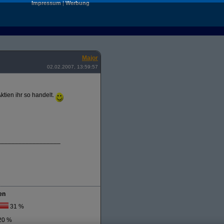
Impressum
|
Werbung
Major
02.02.2007, 13:59:57
ktien ihr so handelt.
__________________
en
31 %
20 %