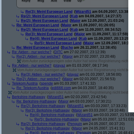
Re(3): Meinl European Land
(
Wizard51
am 04.09.2007, 13:38:20
Re(2): Meinl European Land
(
Kub
am 04.09.2007, 14:27:37)
Re(2): Meinl European Land
(
Major
am 12.09.2007, 21:03:24)
Re: Meinl European Land
(
Major
am 11.09.2007, 01:26:05)
Re(2): Meinl European Land
(
Kub
am 11.09.2007, 08:34:52)
Re(3): Meinl European Land
(
Major
am 11.09.2007, 11:17:59)
Re(4): Meinl European Land
(
Kub
am 11.09.2007, 20:13:29)
Re(5): Meinl European Land
(
Major
am 12.09.2007, 18:33:4
Re: Meinl European Land
(
Bucho
am 26.11.2007, 12:38:45)
Re: Aktien - nur welche?
(
DITC
am 27.02.2007, 23:12:39)
Re(2): Aktien - nur welche?
(
Major
am 27.02.2007, 23:20:48)
Vom Autor zurückgezogen oder Autor hat seine Registrierung nicht bes
Re: Aktien - nur welche?
(
playaz
am 01.03.2007, 08:17:34)
Vom Autor zurückgezogen oder Autor hat seine Registrierung nicht bestä
Re(3): Aktien - nur welche?
(
playaz
am 01.03.2007, 18:56:00)
Re(2): Aktien - nur welche?
(
Major
am 02.03.2007, 21:56:53)
Telekom Austria
(
spende
am 01.03.2007, 17:41:32)
Re: Telekom Austria
(
edi666.com
am 04.03.2007, 18:40:35)
Vom Autor zurückgezogen oder Autor hat seine Registrierung nicht bestätig
Berkshire-Hathaway
(
Wizard51
am 02.03.2007, 23:42:54)
Re: Berkshire-Hathaway
(
Major
am 03.03.2007, 17:30:21)
Re(2): Berkshire-Hathaway
(
Wizard51
am 03.03.2007, 17:33:23)
Re(3): Berkshire-Hathaway
(
Major
am 03.03.2007, 19:10:48)
Re(4): Berkshire-Hathaway
(
Wizard51
am 03.03.2007, 21:53:00
Re(5): Berkshire-Hathaway
(
Major
am 05.03.2007, 12:51:03)
Re(2): Berkshire-Hathaway
(
Penguin
am 24.05.2007, 00:37:20)
Re(3): Berkshire-Hathaway
(
Major
am 24.05.2007, 15:41:31)
Re(4): Berkshire-Hathaway
(
Penguin
am 24.05.2007, 16:48:41)