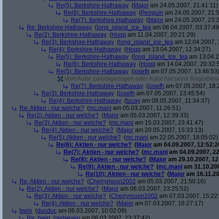
Re(5): Berkshire-Hathaway
(
Major
am 24.05.2007, 21:41:11)
Re(6): Berkshire-Hathaway
(
Penguin
am 24.05.2007, 21:5
Re(7): Berkshire-Hathaway
(
Major
am 24.05.2007, 23:2
Re: Berkshire-Hathaway
(
long_island_ice_tea
am 08.04.2007, 03:37:49
Re(2): Berkshire-Hathaway
(
Hoqq
am 11.04.2007, 20:21:29)
Re(3): Berkshire-Hathaway
(
long_island_ice_tea
am 12.04.2007, 
Re(4): Berkshire-Hathaway
(
Hoqq
am 13.04.2007, 12:34:27)
Re(5): Berkshire-Hathaway
(
long_island_ice_tea
am 13.04.2
Re(6): Berkshire-Hathaway
(
Hoqq
am 14.04.2007, 20:32:
Re(5): Berkshire-Hathaway
(
josefh
am 07.05.2007, 13:46:53
Vom Autor zurückgezogen oder Autor hat seine Registrierun
Re(7): Berkshire-Hathaway
(
josefh
am 07.05.2007, 18:
Re(3): Berkshire-Hathaway
(
josefh
am 07.05.2007, 13:45:54)
Re(4): Berkshire-Hathaway
(
tucay
am 08.05.2007, 11:34:37)
Re: Aktien - nur welche?
(
mc.mani
am 05.03.2007, 11:26:51)
Re(2): Aktien - nur welche?
(
Major
am 05.03.2007, 12:39:33)
Re(3): Aktien - nur welche?
(
mc.mani
am 15.03.2007, 23:41:47)
Re(4): Aktien - nur welche?
(
Major
am 20.05.2007, 15:33:13)
Re(5): Aktien - nur welche?
(
mc.mani
am 22.05.2007, 18:05:02)
Re(6): Aktien - nur welche?
(
Major
am 04.09.2007, 12:52:2
Re(7): Aktien - nur welche?
(
mc.mani
am 04.09.2007, 22
Re(8): Aktien - nur welche?
(
Major
am 29.10.2007, 12
Re(9): Aktien - nur welche?
(
mc.mani
am 31.10.200
Re(10): Aktien - nur welche?
(
Major
am 16.11.20
Re: Aktien - nur welche?
(
Cherrymoon2002
am 05.03.2007, 21:50:16)
Re(2): Aktien - nur welche?
(
Major
am 06.03.2007, 23:25:52)
Re(3): Aktien - nur welche?
(
Cherrymoon2002
am 07.03.2007, 15:22
Re(4): Aktien - nur welche?
(
Major
am 07.03.2007, 16:27:17)
bwin
(
ducduc
am 06.03.2007, 10:02:09)
Re: bwin
(
redseven
am 06.03.2007, 23:37:42)