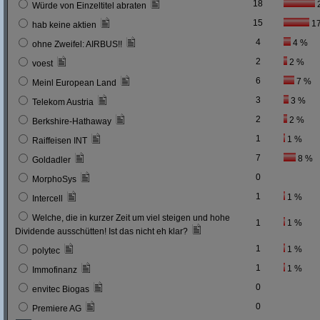
18
Würde von Einzeltitel abraten
15
1
hab keine aktien
4
4 %
ohne Zweifel: AIRBUS!!
2
2 %
voest
6
7 %
Meinl European Land
3
3 %
Telekom Austria
2
2 %
Berkshire-Hathaway
1
1 %
Raiffeisen INT
7
8 %
Goldadler
0
MorphoSys
1
1 %
Intercell
Welche, die in kurzer Zeit um viel steigen und hohe
1
1 %
Dividende ausschütten! Ist das nicht eh klar?
1
1 %
polytec
1
1 %
Immofinanz
0
envitec Biogas
0
Premiere AG