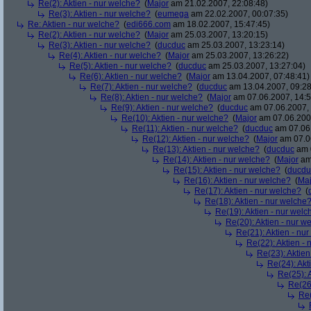
Re(2): Aktien - nur welche?
(
Major
am 21.02.2007, 22:08:48)
Re(3): Aktien - nur welche?
(
eumega
am 22.02.2007, 00:07:35)
Re: Aktien - nur welche?
(
edi666.com
am 18.02.2007, 15:47:45)
Re(2): Aktien - nur welche?
(
Major
am 25.03.2007, 13:20:15)
Re(3): Aktien - nur welche?
(
ducduc
am 25.03.2007, 13:23:14)
Re(4): Aktien - nur welche?
(
Major
am 25.03.2007, 13:26:22)
Re(5): Aktien - nur welche?
(
ducduc
am 25.03.2007, 13:27:04)
Re(6): Aktien - nur welche?
(
Major
am 13.04.2007, 07:48:41)
Re(7): Aktien - nur welche?
(
ducduc
am 13.04.2007, 09:28
Re(8): Aktien - nur welche?
(
Major
am 07.06.2007, 14:5
Re(9): Aktien - nur welche?
(
ducduc
am 07.06.2007, 
Re(10): Aktien - nur welche?
(
Major
am 07.06.2007
Re(11): Aktien - nur welche?
(
ducduc
am 07.06.
Re(12): Aktien - nur welche?
(
Major
am 07.06
Re(13): Aktien - nur welche?
(
ducduc
am 0
Re(14): Aktien - nur welche?
(
Major
am 
Re(15): Aktien - nur welche?
(
ducdu
Re(16): Aktien - nur welche?
(
Maj
Re(17): Aktien - nur welche?
(
Re(18): Aktien - nur welche
Re(19): Aktien - nur welc
Re(20): Aktien - nur w
Re(21): Aktien - nu
Re(22): Aktien -
Re(23): Aktien
Re(24): Akt
Re(25): 
Re(26)
Re(