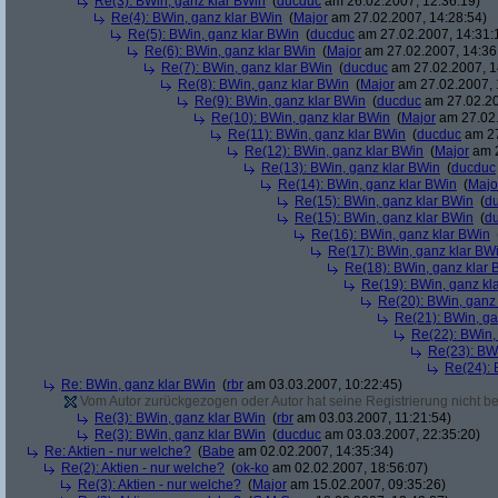
Re(3): BWin, ganz klar BWin
(
ducduc
am 26.02.2007, 12:36:19)
Re(4): BWin, ganz klar BWin
(
Major
am 27.02.2007, 14:28:54)
Re(5): BWin, ganz klar BWin
(
ducduc
am 27.02.2007, 14:31:
Re(6): BWin, ganz klar BWin
(
Major
am 27.02.2007, 14:36
Re(7): BWin, ganz klar BWin
(
ducduc
am 27.02.2007, 1
Re(8): BWin, ganz klar BWin
(
Major
am 27.02.2007, 
Re(9): BWin, ganz klar BWin
(
ducduc
am 27.02.20
Re(10): BWin, ganz klar BWin
(
Major
am 27.02.
Re(11): BWin, ganz klar BWin
(
ducduc
am 27
Re(12): BWin, ganz klar BWin
(
Major
am 2
Re(13): BWin, ganz klar BWin
(
ducduc
Re(14): BWin, ganz klar BWin
(
Majo
Re(15): BWin, ganz klar BWin
(
d
Re(15): BWin, ganz klar BWin
(
d
Re(16): BWin, ganz klar BWin
Re(17): BWin, ganz klar BW
Re(18): BWin, ganz klar 
Re(19): BWin, ganz kl
Re(20): BWin, ganz
Re(21): BWin, ga
Re(22): BWin,
Re(23): BW
Re(24): 
Re: BWin, ganz klar BWin
(
rbr
am 03.03.2007, 10:22:45)
Vom Autor zurückgezogen oder Autor hat seine Registrierung nicht bes
Re(3): BWin, ganz klar BWin
(
rbr
am 03.03.2007, 11:21:54)
Re(3): BWin, ganz klar BWin
(
ducduc
am 03.03.2007, 22:35:20)
Re: Aktien - nur welche?
(
Babe
am 02.02.2007, 14:35:34)
Re(2): Aktien - nur welche?
(
ok-ko
am 02.02.2007, 18:56:07)
Re(3): Aktien - nur welche?
(
Major
am 15.02.2007, 09:35:26)