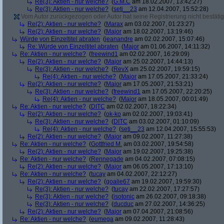
Re(3): Aktien - nur welche?
(
G.M.C
am 18.02.2007, 13:42:27)
Re(3): Aktien - nur welche?
(
seti__23
am 12.04.2007, 15:52:28)
Vom Autor zurückgezogen oder Autor hat seine Registrierung nicht bestätig
Re(2): Aktien - nur welche?
(
Marax
am 03.02.2007, 01:23:27)
Re(2): Aktien - nur welche?
(
Major
am 18.02.2007, 13:19:46)
Würde von Einzeltitel abraten
(
jeanandre
am 02.02.2007, 15:07:46)
Re: Würde von Einzeltitel abraten
(
Major
am 01.06.2007, 14:11:32)
Re: Aktien - nur welche?
(
freewind1
am 02.02.2007, 16:29:09)
Re(2): Aktien - nur welche?
(
Major
am 25.02.2007, 14:44:13)
Re(3): Aktien - nur welche?
(
RevX
am 25.02.2007, 19:59:15)
Re(4): Aktien - nur welche?
(
Major
am 17.05.2007, 21:33:24)
Re(2): Aktien - nur welche?
(
Major
am 17.05.2007, 21:53:21)
Re(3): Aktien - nur welche?
(
freewind1
am 17.05.2007, 22:20:25)
Re(4): Aktien - nur welche?
(
Major
am 18.05.2007, 00:01:49)
Re: Aktien - nur welche?
(
DITC
am 02.02.2007, 18:22:34)
Re(2): Aktien - nur welche?
(
ok-ko
am 02.02.2007, 19:03:41)
Re(3): Aktien - nur welche?
(
DITC
am 03.02.2007, 01:10:09)
Re(4): Aktien - nur welche?
(
seti__23
am 12.04.2007, 15:55:53)
Re(2): Aktien - nur welche?
(
Major
am 09.02.2007, 11:27:38)
Re: Aktien - nur welche?
(
Gottfried M.
am 03.02.2007, 19:54:58)
Re(2): Aktien - nur welche?
(
Major
am 19.02.2007, 19:25:38)
Re: Aktien - nur welche?
(
Rennegade
am 04.02.2007, 07:08:15)
Re(2): Aktien - nur welche?
(
Major
am 06.05.2007, 17:13:10)
Re: Aktien - nur welche?
(
tucay
am 04.02.2007, 22:12:27)
Re(2): Aktien - nur welche?
(
goalie67
am 19.02.2007, 19:59:30)
Re(3): Aktien - nur welche?
(
tucay
am 22.02.2007, 17:27:57)
Re(3): Aktien - nur welche?
(
isotonic
am 26.02.2007, 09:18:38)
Re(3): Aktien - nur welche?
(
ducduc
am 27.02.2007, 14:36:25)
Re(2): Aktien - nur welche?
(
Major
am 07.04.2007, 21:08:56)
Re: Aktien - nur welche?
(
eumega
am 09.02.2007, 11:28:43)