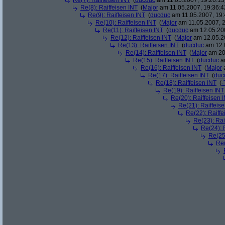
Re(7): Raiffeisen INT
(
ducduc
am 11.05.2007, 19:26:13
Re(8): Raiffeisen INT
(
Major
am 11.05.2007, 19:36:4
Re(9): Raiffeisen INT
(
ducduc
am 11.05.2007, 19:
Re(10): Raiffeisen INT
(
Major
am 11.05.2007, 2
Re(11): Raiffeisen INT
(
ducduc
am 12.05.200
Re(12): Raiffeisen INT
(
Major
am 12.05.20
Re(13): Raiffeisen INT
(
ducduc
am 12.0
Re(14): Raiffeisen INT
(
Major
am 20.
Re(15): Raiffeisen INT
(
ducduc
am
Re(16): Raiffeisen INT
(
Major
a
Re(17): Raiffeisen INT
(
duc
Re(18): Raiffeisen INT
(
-
Re(19): Raiffeisen INT
Re(20): Raiffeisen 
Re(21): Raiffeis
Re(22): Raiffe
Re(23): Rai
Re(24): 
Re(25)
Re(