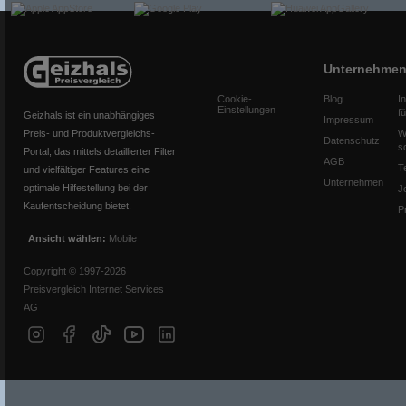
Unternehme
Cookie-
Blog
I
Einstellungen
f
Geizhals ist ein unabhängiges
Impressum
Preis- und Produktvergleichs-
W
Datenschutz
s
Portal, das mittels detaillierter Filter
AGB
T
und vielfältiger Features eine
Unternehmen
optimale Hilfestellung bei der
J
Kaufentscheidung bietet.
P
Ansicht wählen:
Mobile
Copyright © 1997-2026
Preisvergleich Internet Services
AG