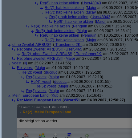
Re(6): hab keine aktien
(
User48043
am 08.05.2007, 18:59
Re(7): hab keine aktien
(
Major
am 08.05.2007, 19:08:5
Re(7): hab keine aktien
(
tucay
am 08.05.2007, 21:28:0
Re(8): hab keine aktien
(
User48043
am 08.05.2007, 
Re(9): hab keine aktien
(
Major
am 09.05.2007, 14
Re(4): hab keine aktien
(
Penguin
am 09.05.2007, 15:24:04)
Re(5): hab keine aktien
(
Major
am 09.05.2007, 16:23:41)
Re(6): hab keine aktien
(
Penguin
am 10.05.2007, 10:45:4
Re(7): hab keine aktien
(
Major
am 06.06.2007, 16:01:5
ohne Zweifel: AIRBUS!!
(
-Transformer2K-
am 25.02.2007, 20:08:57)
Re: ohne Zweifel: AIRBUS!!
(
User6465
am 25.02.2007, 20:15:21)
Re(2): ohne Zweifel: AIRBUS!!
(
-Transformer2K-
am 25.02.2007, 20:1
Re: ohne Zweifel: AIRBUS!!
(
Major
am 27.02.2007, 14:31:26)
voest
(
lij
am 25.02.2007, 21:41:55)
Re: voest
(
Major
am 01.06.2007, 19:20:10)
Re(2): voest
(
ducduc
am 01.06.2007, 19:25:28)
Re(3): voest
(
Major
am 01.06.2007, 19:32:10)
Re(4): voest
(
ducduc
am 03.06.2007, 13:01:55)
Re(5): voest
(
Major
am 03.06.2007, 14:40:51)
Re(3): voest
(
Major
am 04.06.2007, 12:11:04)
Meinl European Land
(
Kub
am 27.02.2007, 15:16:41)
Re: Meinl European Land
(
Wizard51
am 04.09.2007, 12:50:27)
^
Forum
Finanzen
#
4321503
Re(2): Meinl European Land
die steigt schon wieder