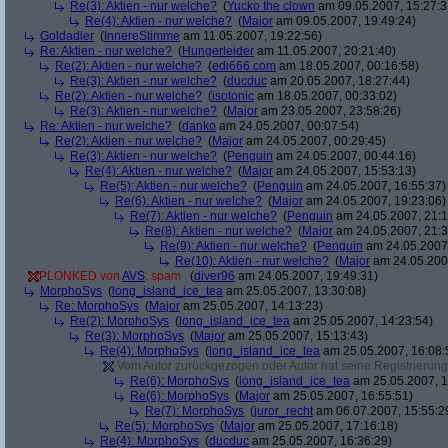
Re(3): Aktien - nur welche?
(
Yucko the clown
am 09.05.2007, 15:27:3
Re(4): Aktien - nur welche?
(
Major
am 09.05.2007, 19:49:24)
Goldadler
(
InnereStimme
am 11.05.2007, 19:22:56)
Re: Aktien - nur welche?
(
Hungerleider
am 11.05.2007, 20:21:40)
Re(2): Aktien - nur welche?
(
edi666.com
am 18.05.2007, 00:16:58)
Re(3): Aktien - nur welche?
(
ducduc
am 20.05.2007, 18:27:44)
Re(2): Aktien - nur welche?
(
isotonic
am 18.05.2007, 00:33:02)
Re(3): Aktien - nur welche?
(
Major
am 23.05.2007, 23:58:26)
Re: Aktien - nur welche?
(
danko
am 24.05.2007, 00:07:54)
Re(2): Aktien - nur welche?
(
Major
am 24.05.2007, 00:29:45)
Re(3): Aktien - nur welche?
(
Penguin
am 24.05.2007, 00:44:16)
Re(4): Aktien - nur welche?
(
Major
am 24.05.2007, 15:53:13)
Re(5): Aktien - nur welche?
(
Penguin
am 24.05.2007, 16:55:37)
Re(6): Aktien - nur welche?
(
Major
am 24.05.2007, 19:23:06)
Re(7): Aktien - nur welche?
(
Penguin
am 24.05.2007, 21:1
Re(8): Aktien - nur welche?
(
Major
am 24.05.2007, 21:3
Re(9): Aktien - nur welche?
(
Penguin
am 24.05.2007,
Re(10): Aktien - nur welche?
(
Major
am 24.05.2007
PLONKED von
AVS
: spam
(
diver96
am 24.05.2007, 19:49:31)
MorphoSys
(
long_island_ice_tea
am 25.05.2007, 13:30:08)
Re: MorphoSys
(
Major
am 25.05.2007, 14:13:23)
Re(2): MorphoSys
(
long_island_ice_tea
am 25.05.2007, 14:23:54)
Re(3): MorphoSys
(
Major
am 25.05.2007, 15:13:43)
Re(4): MorphoSys
(
long_island_ice_tea
am 25.05.2007, 16:08:
Vom Autor zurückgezogen oder Autor hat seine Registrierung 
Re(6): MorphoSys
(
long_island_ice_tea
am 25.05.2007, 1
Re(6): MorphoSys
(
Major
am 25.05.2007, 16:55:51)
Re(7): MorphoSys
(
juror_recht
am 06.07.2007, 15:55:2
Re(5): MorphoSys
(
Major
am 25.05.2007, 17:16:18)
Re(4): MorphoSys
(
ducduc
am 25.05.2007, 16:36:29)