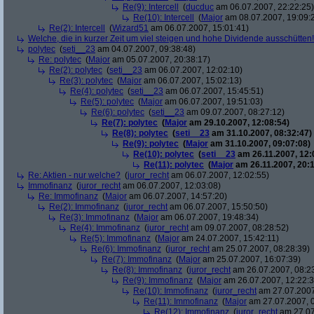
Re(9): Intercell
(
ducduc
am 06.07.2007, 22:22:25)
Re(10): Intercell
(
Major
am 08.07.2007, 19:09:
Re(2): Intercell
(
Wizard51
am 06.07.2007, 15:01:41)
Welche, die in kurzer Zeit um viel steigen und hohe Dividende ausschütten! 
polytec
(
seti__23
am 04.07.2007, 09:38:48)
Re: polytec
(
Major
am 05.07.2007, 20:38:17)
Re(2): polytec
(
seti__23
am 06.07.2007, 12:02:10)
Re(3): polytec
(
Major
am 06.07.2007, 15:02:13)
Re(4): polytec
(
seti__23
am 06.07.2007, 15:45:51)
Re(5): polytec
(
Major
am 06.07.2007, 19:51:03)
Re(6): polytec
(
seti__23
am 09.07.2007, 08:27:12)
Re(7): polytec
(
Major
am 29.10.2007, 12:08:54)
Re(8): polytec
(
seti__23
am 31.10.2007, 08:32:47)
Re(9): polytec
(
Major
am 31.10.2007, 09:07:08)
Re(10): polytec
(
seti__23
am 26.11.2007, 12:
Re(11): polytec
(
Major
am 26.11.2007, 20:1
Re: Aktien - nur welche?
(
juror_recht
am 06.07.2007, 12:02:55)
Immofinanz
(
juror_recht
am 06.07.2007, 12:03:08)
Re: Immofinanz
(
Major
am 06.07.2007, 14:57:20)
Re(2): Immofinanz
(
juror_recht
am 06.07.2007, 15:50:50)
Re(3): Immofinanz
(
Major
am 06.07.2007, 19:48:34)
Re(4): Immofinanz
(
juror_recht
am 09.07.2007, 08:28:52)
Re(5): Immofinanz
(
Major
am 24.07.2007, 15:42:11)
Re(6): Immofinanz
(
juror_recht
am 25.07.2007, 08:28:39)
Re(7): Immofinanz
(
Major
am 25.07.2007, 16:07:39)
Re(8): Immofinanz
(
juror_recht
am 26.07.2007, 08:2
Re(9): Immofinanz
(
Major
am 26.07.2007, 12:22:3
Re(10): Immofinanz
(
juror_recht
am 27.07.2007
Re(11): Immofinanz
(
Major
am 27.07.2007, 0
Re(12): Immofinanz
(
juror_recht
am 27.07