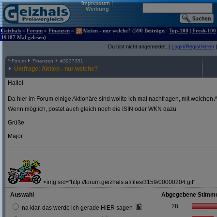
Impressum
|
Werbung
Geizhals
»
Forum
»
Finanzen
»
Aktien - nur welche? (590 Beiträge,
Top-100
|
Fresh-100
19187 Mal gelesen)
Du bist nicht angemeldet. [
Login/Registrieren
]
^
Forum
Finanzen
#
3937351
Umfrage: Aktien - nur welche?
Hallo!
Da hier im Forum einige Aktionäre sind wollte ich mal nachfragen, mit welchen A
Wenn möglich, postet auch gleich noch die ISIN oder WKN dazu.
Grüße
Major
_____________________________________________________________
<img src="http://forum.geizhals.at/files/3159/00000204.gif"
Auswahl
Abgegebene Stimm
28
na klar, das werde ich gerade HIER sagen