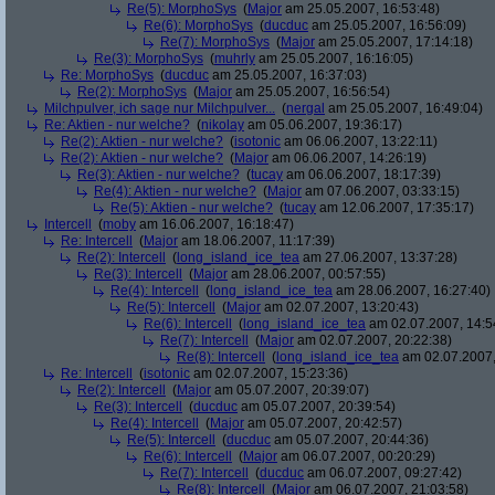
Re(5): MorphoSys
(
Major
am 25.05.2007, 16:53:48)
Re(6): MorphoSys
(
ducduc
am 25.05.2007, 16:56:09)
Re(7): MorphoSys
(
Major
am 25.05.2007, 17:14:18)
Re(3): MorphoSys
(
muhrly
am 25.05.2007, 16:16:05)
Re: MorphoSys
(
ducduc
am 25.05.2007, 16:37:03)
Re(2): MorphoSys
(
Major
am 25.05.2007, 16:56:54)
Milchpulver, ich sage nur Milchpulver...
(
nergal
am 25.05.2007, 16:49:04)
Re: Aktien - nur welche?
(
nikolay
am 05.06.2007, 19:36:17)
Re(2): Aktien - nur welche?
(
isotonic
am 06.06.2007, 13:22:11)
Re(2): Aktien - nur welche?
(
Major
am 06.06.2007, 14:26:19)
Re(3): Aktien - nur welche?
(
tucay
am 06.06.2007, 18:17:39)
Re(4): Aktien - nur welche?
(
Major
am 07.06.2007, 03:33:15)
Re(5): Aktien - nur welche?
(
tucay
am 12.06.2007, 17:35:17)
Intercell
(
moby
am 16.06.2007, 16:18:47)
Re: Intercell
(
Major
am 18.06.2007, 11:17:39)
Re(2): Intercell
(
long_island_ice_tea
am 27.06.2007, 13:37:28)
Re(3): Intercell
(
Major
am 28.06.2007, 00:57:55)
Re(4): Intercell
(
long_island_ice_tea
am 28.06.2007, 16:27:40)
Re(5): Intercell
(
Major
am 02.07.2007, 13:20:43)
Re(6): Intercell
(
long_island_ice_tea
am 02.07.2007, 14:5
Re(7): Intercell
(
Major
am 02.07.2007, 20:22:38)
Re(8): Intercell
(
long_island_ice_tea
am 02.07.2007,
Re: Intercell
(
isotonic
am 02.07.2007, 15:23:36)
Re(2): Intercell
(
Major
am 05.07.2007, 20:39:07)
Re(3): Intercell
(
ducduc
am 05.07.2007, 20:39:54)
Re(4): Intercell
(
Major
am 05.07.2007, 20:42:57)
Re(5): Intercell
(
ducduc
am 05.07.2007, 20:44:36)
Re(6): Intercell
(
Major
am 06.07.2007, 00:20:29)
Re(7): Intercell
(
ducduc
am 06.07.2007, 09:27:42)
Re(8): Intercell
(
Major
am 06.07.2007, 21:03:58)