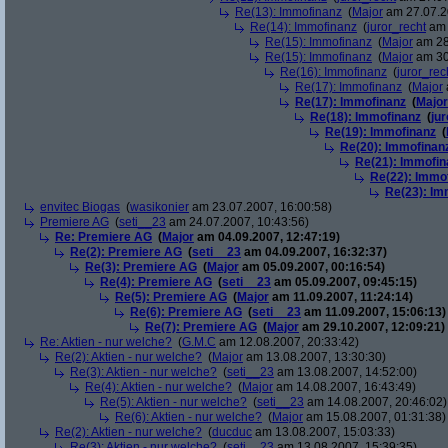
Re(13): Immofinanz
(
Major
am 27.07.2
Re(14): Immofinanz
(
juror_recht
am 
Re(15): Immofinanz
(
Major
am 28
Re(15): Immofinanz
(
Major
am 30
Re(16): Immofinanz
(
juror_rec
Re(17): Immofinanz
(
Major
Re(17): Immofinanz
(
Major
Re(18): Immofinanz
(
ju
Re(19): Immofinanz
(
Re(20): Immofinan
Re(21): Immofin
Re(22): Immo
Re(23): Im
envitec Biogas
(
wasikonier
am 23.07.2007, 16:00:58)
Premiere AG
(
seti__23
am 24.07.2007, 10:43:56)
Re: Premiere AG
(
Major
am 04.09.2007, 12:47:19)
Re(2): Premiere AG
(
seti__23
am 04.09.2007, 16:32:37)
Re(3): Premiere AG
(
Major
am 05.09.2007, 00:16:54)
Re(4): Premiere AG
(
seti__23
am 05.09.2007, 09:45:15)
Re(5): Premiere AG
(
Major
am 11.09.2007, 11:24:14)
Re(6): Premiere AG
(
seti__23
am 11.09.2007, 15:06:13)
Re(7): Premiere AG
(
Major
am 29.10.2007, 12:09:21)
Re: Aktien - nur welche?
(
G.M.C
am 12.08.2007, 20:33:42)
Re(2): Aktien - nur welche?
(
Major
am 13.08.2007, 13:30:30)
Re(3): Aktien - nur welche?
(
seti__23
am 13.08.2007, 14:52:00)
Re(4): Aktien - nur welche?
(
Major
am 14.08.2007, 16:43:49)
Re(5): Aktien - nur welche?
(
seti__23
am 14.08.2007, 20:46:02)
Re(6): Aktien - nur welche?
(
Major
am 15.08.2007, 01:31:38)
Re(2): Aktien - nur welche?
(
ducduc
am 13.08.2007, 15:03:33)
Re(3): Aktien - nur welche?
(
seti__23
am 13.08.2007, 15:39:35)