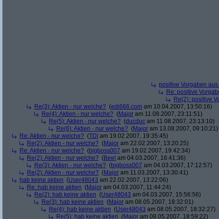
positive Vorgaben au
Re: positive Vorga
Re(2): positive 
Re(3): Aktien - nur welche?
(
edi666.com
am 10.04.2007, 13:50:16)
Re(4): Aktien - nur welche?
(
Major
am 11.08.2007, 23:11:51)
Re(5): Aktien - nur welche?
(
ducduc
am 11.08.2007, 23:13:10)
Re(6): Aktien - nur welche?
(
Major
am 13.08.2007, 09:10:21)
Re: Aktien - nur welche?
(
TDI
am 19.02.2007, 19:35:45)
Re(2): Aktien - nur welche?
(
Major
am 22.02.2007, 13:20:25)
Re: Aktien - nur welche?
(
bigboss007
am 19.02.2007, 19:42:34)
Re(2): Aktien - nur welche?
(
Beel
am 04.03.2007, 16:41:36)
Re(3): Aktien - nur welche?
(
bigboss007
am 04.03.2007, 17:12:57)
Re(2): Aktien - nur welche?
(
Major
am 11.03.2007, 13:30:41)
hab keine aktien
(
User48043
am 22.02.2007, 13:22:06)
Re: hab keine aktien
(
Major
am 04.03.2007, 11:44:24)
Re(2): hab keine aktien
(
User48043
am 04.03.2007, 15:56:56)
Re(3): hab keine aktien
(
Major
am 08.05.2007, 18:32:01)
Re(4): hab keine aktien
(
User48043
am 08.05.2007, 18:32:27)
Re(5): hab keine aktien
(
Major
am 08.05.2007, 18:59:22)