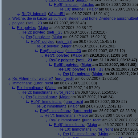
Re(8): Intercell
(
Major
am 06.07.2007, 21:03:58)
Re(9): Intercell
(
ducduc
am 06.07.2007, 22:22:25)
Re(10): Intercell
(
Major
am 08.07.2007, 19:09:
Re(2): Intercell
(
Wizard51
am 06.07.2007, 15:01:41)
Welche, die in kurzer Zeit um viel steigen und hohe Dividende ausschütten! 
polytec
(
seti__23
am 04.07.2007, 09:38:48)
Re: polytec
(
Major
am 05.07.2007, 20:38:17)
Re(2): polytec
(
seti__23
am 06.07.2007, 12:02:10)
Re(3): polytec
(
Major
am 06.07.2007, 15:02:13)
Re(4): polytec
(
seti__23
am 06.07.2007, 15:45:51)
Re(5): polytec
(
Major
am 06.07.2007, 19:51:03)
Re(6): polytec
(
seti__23
am 09.07.2007, 08:27:12)
Re(7): polytec
(
Major
am 29.10.2007, 12:08:54)
Re(8): polytec
(
seti__23
am 31.10.2007, 08:32:47)
Re(9): polytec
(
Major
am 31.10.2007, 09:07:08)
Re(10): polytec
(
seti__23
am 26.11.2007, 12:
Re(11): polytec
(
Major
am 26.11.2007, 20:1
Re: Aktien - nur welche?
(
juror_recht
am 06.07.2007, 12:02:55)
Immofinanz
(
juror_recht
am 06.07.2007, 12:03:08)
Re: Immofinanz
(
Major
am 06.07.2007, 14:57:20)
Re(2): Immofinanz
(
juror_recht
am 06.07.2007, 15:50:50)
Re(3): Immofinanz
(
Major
am 06.07.2007, 19:48:34)
Re(4): Immofinanz
(
juror_recht
am 09.07.2007, 08:28:52)
Re(5): Immofinanz
(
Major
am 24.07.2007, 15:42:11)
Re(6): Immofinanz
(
juror_recht
am 25.07.2007, 08:28:39)
Re(7): Immofinanz
(
Major
am 25.07.2007, 16:07:39)
Re(8): Immofinanz
(
juror_recht
am 26.07.2007, 08:2
Re(9): Immofinanz
(
Major
am 26.07.2007, 12:22:3
Re(10): Immofinanz
(
juror_recht
am 27.07.2007
Re(11): Immofinanz
(
Major
am 27.07.2007, 0