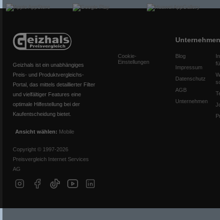
Unternehme
Cookie-
Blog
I
Einstellungen
f
Geizhals ist ein unabhängiges
Impressum
Preis- und Produktvergleichs-
W
Datenschutz
s
Portal, das mittels detaillierter Filter
AGB
T
und vielfältiger Features eine
Unternehmen
optimale Hilfestellung bei der
J
Kaufentscheidung bietet.
P
Ansicht wählen:
Mobile
Copyright © 1997-2026
Preisvergleich Internet Services
AG