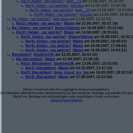
Re(3): Aktien - nur welche?
(
seti__23
am 13.08.2007, 15:39:35)
Re(4): Aktien - nur welche?
(
ducduc
am 13.08.2007, 15:45:29)
Re(5): Aktien - nur welche?
(
seti__23
am 13.08.2007, 15:53:06)
Re(6): Aktien - nur welche?
(
ducduc
am 13.08.2007, 16:00:0
Re: Aktien - nur welche?
(
edv-tipps
am 12.08.2007, 21:18:55)
Re(2): Aktien - nur welche?
(
Major
am 21.08.2007, 00:07:36)
Re: Aktien - nur welche?
(
InnereStimme
am 16.08.2007, 15:22:46)
Re(2): Aktien - nur welche?
(
Major
am 16.08.2007, 16:35:02)
Re(3): Aktien - nur welche?
(
InnereStimme
am 16.08.2007, 16:42:1
Re(4): Aktien - nur welche?
(
Major
am 16.08.2007, 16:55:47)
Re(4): Aktien - nur welche?
(
Major
am 16.08.2007, 17:59:02)
Re(4): Aktien - nur welche?
(
Major
am 16.08.2007, 19:03:21)
Bieraktien!!
(
Gottfried M.
am 12.09.2007, 20:03:35)
Re: Bieraktien!!
(
Major
am 12.09.2007, 23:58:18)
Re(2): Bieraktien!!
(
Gottfried M.
am 13.09.2007, 15:53:55)
Re(3): Bieraktien!!
(
Major
am 03.10.2007, 13:47:16)
Re(2): Bieraktien!!
(
long_island_ice_tea
am 16.09.2007, 20:42:14)
Re(3): Bieraktien!!
(
Major
am 17.09.2007, 15:23:06)
Dieses Forum ist eine frei zugängliche Diskussionsplattform.
Der Betreiber übernimmt keine Verantwortung für den Inhalt der Beiträge und behält sich das
Recht vor, Beiträge mit rechtswidrigem oder anstößigem Inhalt zu löschen.
Datenschutzerklärung