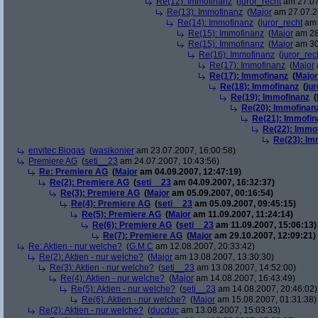
Re(12): Immofinanz
(
juror_recht
am 27.07
Re(13): Immofinanz
(
Major
am 27.07.2
Re(14): Immofinanz
(
juror_recht
am 
Re(15): Immofinanz
(
Major
am 28
Re(15): Immofinanz
(
Major
am 30
Re(16): Immofinanz
(
juror_rec
Re(17): Immofinanz
(
Major
Re(17): Immofinanz
(
Major
Re(18): Immofinanz
(
ju
Re(19): Immofinanz
(
Re(20): Immofinan
Re(21): Immofin
Re(22): Immo
Re(23): Im
envitec Biogas
(
wasikonier
am 23.07.2007, 16:00:58)
Premiere AG
(
seti__23
am 24.07.2007, 10:43:56)
Re: Premiere AG
(
Major
am 04.09.2007, 12:47:19)
Re(2): Premiere AG
(
seti__23
am 04.09.2007, 16:32:37)
Re(3): Premiere AG
(
Major
am 05.09.2007, 00:16:54)
Re(4): Premiere AG
(
seti__23
am 05.09.2007, 09:45:15)
Re(5): Premiere AG
(
Major
am 11.09.2007, 11:24:14)
Re(6): Premiere AG
(
seti__23
am 11.09.2007, 15:06:13)
Re(7): Premiere AG
(
Major
am 29.10.2007, 12:09:21)
Re: Aktien - nur welche?
(
G.M.C
am 12.08.2007, 20:33:42)
Re(2): Aktien - nur welche?
(
Major
am 13.08.2007, 13:30:30)
Re(3): Aktien - nur welche?
(
seti__23
am 13.08.2007, 14:52:00)
Re(4): Aktien - nur welche?
(
Major
am 14.08.2007, 16:43:49)
Re(5): Aktien - nur welche?
(
seti__23
am 14.08.2007, 20:46:02)
Re(6): Aktien - nur welche?
(
Major
am 15.08.2007, 01:31:38)
Re(2): Aktien - nur welche?
(
ducduc
am 13.08.2007, 15:03:33)