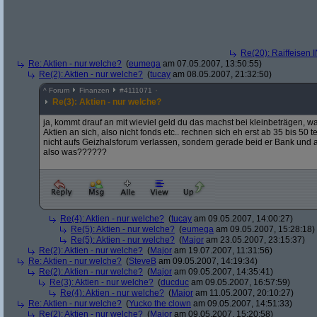
Re(20): Raiffeisen 
Re: Aktien - nur welche?
(
eumega
am 07.05.2007, 13:50:55)
Re(2): Aktien - nur welche?
(
tucay
am 08.05.2007, 21:32:50)
^
Forum
Finanzen
#
4111071
Re(3): Aktien - nur welche?
ja, kommt drauf an mit wieviel geld du das machst bei kleinbeträgen, w
Aktien an sich, also nicht fonds etc.. rechnen sich eh erst ab 35 bis 50
nicht aufs Geizhalsforum verlassen, sondern gerade beid er Bank und
also was??????
Re(4): Aktien - nur welche?
(
tucay
am 09.05.2007, 14:00:27)
Re(5): Aktien - nur welche?
(
eumega
am 09.05.2007, 15:28:18)
Re(5): Aktien - nur welche?
(
Major
am 23.05.2007, 23:15:37)
Re(2): Aktien - nur welche?
(
Major
am 19.07.2007, 11:31:56)
Re: Aktien - nur welche?
(
SteveB
am 09.05.2007, 14:19:34)
Re(2): Aktien - nur welche?
(
Major
am 09.05.2007, 14:35:41)
Re(3): Aktien - nur welche?
(
ducduc
am 09.05.2007, 16:57:59)
Re(4): Aktien - nur welche?
(
Major
am 11.05.2007, 20:10:27)
Re: Aktien - nur welche?
(
Yucko the clown
am 09.05.2007, 14:51:33)
Re(2): Aktien - nur welche?
(
Major
am 09.05.2007, 15:20:58)