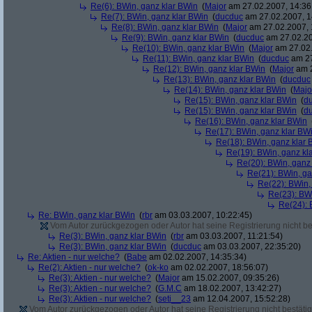
Re(6): BWin, ganz klar BWin
(
Major
am 27.02.2007, 14:36
Re(7): BWin, ganz klar BWin
(
ducduc
am 27.02.2007, 1
Re(8): BWin, ganz klar BWin
(
Major
am 27.02.2007, 
Re(9): BWin, ganz klar BWin
(
ducduc
am 27.02.20
Re(10): BWin, ganz klar BWin
(
Major
am 27.02.
Re(11): BWin, ganz klar BWin
(
ducduc
am 27
Re(12): BWin, ganz klar BWin
(
Major
am 2
Re(13): BWin, ganz klar BWin
(
ducduc
Re(14): BWin, ganz klar BWin
(
Majo
Re(15): BWin, ganz klar BWin
(
d
Re(15): BWin, ganz klar BWin
(
d
Re(16): BWin, ganz klar BWin
Re(17): BWin, ganz klar BW
Re(18): BWin, ganz klar 
Re(19): BWin, ganz kl
Re(20): BWin, ganz
Re(21): BWin, ga
Re(22): BWin,
Re(23): BW
Re(24): 
Re: BWin, ganz klar BWin
(
rbr
am 03.03.2007, 10:22:45)
Vom Autor zurückgezogen oder Autor hat seine Registrierung nicht bes
Re(3): BWin, ganz klar BWin
(
rbr
am 03.03.2007, 11:21:54)
Re(3): BWin, ganz klar BWin
(
ducduc
am 03.03.2007, 22:35:20)
Re: Aktien - nur welche?
(
Babe
am 02.02.2007, 14:35:34)
Re(2): Aktien - nur welche?
(
ok-ko
am 02.02.2007, 18:56:07)
Re(3): Aktien - nur welche?
(
Major
am 15.02.2007, 09:35:26)
Re(3): Aktien - nur welche?
(
G.M.C
am 18.02.2007, 13:42:27)
Re(3): Aktien - nur welche?
(
seti__23
am 12.04.2007, 15:52:28)
Vom Autor zurückgezogen oder Autor hat seine Registrierung nicht bestätig