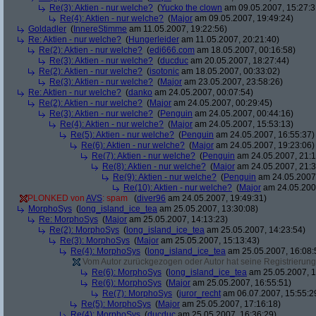
Re(3): Aktien - nur welche?
(
Yucko the clown
am 09.05.2007, 15:27:3
Re(4): Aktien - nur welche?
(
Major
am 09.05.2007, 19:49:24)
Goldadler
(
InnereStimme
am 11.05.2007, 19:22:56)
Re: Aktien - nur welche?
(
Hungerleider
am 11.05.2007, 20:21:40)
Re(2): Aktien - nur welche?
(
edi666.com
am 18.05.2007, 00:16:58)
Re(3): Aktien - nur welche?
(
ducduc
am 20.05.2007, 18:27:44)
Re(2): Aktien - nur welche?
(
isotonic
am 18.05.2007, 00:33:02)
Re(3): Aktien - nur welche?
(
Major
am 23.05.2007, 23:58:26)
Re: Aktien - nur welche?
(
danko
am 24.05.2007, 00:07:54)
Re(2): Aktien - nur welche?
(
Major
am 24.05.2007, 00:29:45)
Re(3): Aktien - nur welche?
(
Penguin
am 24.05.2007, 00:44:16)
Re(4): Aktien - nur welche?
(
Major
am 24.05.2007, 15:53:13)
Re(5): Aktien - nur welche?
(
Penguin
am 24.05.2007, 16:55:37)
Re(6): Aktien - nur welche?
(
Major
am 24.05.2007, 19:23:06)
Re(7): Aktien - nur welche?
(
Penguin
am 24.05.2007, 21:1
Re(8): Aktien - nur welche?
(
Major
am 24.05.2007, 21:3
Re(9): Aktien - nur welche?
(
Penguin
am 24.05.2007,
Re(10): Aktien - nur welche?
(
Major
am 24.05.2007
PLONKED von
AVS
: spam
(
diver96
am 24.05.2007, 19:49:31)
MorphoSys
(
long_island_ice_tea
am 25.05.2007, 13:30:08)
Re: MorphoSys
(
Major
am 25.05.2007, 14:13:23)
Re(2): MorphoSys
(
long_island_ice_tea
am 25.05.2007, 14:23:54)
Re(3): MorphoSys
(
Major
am 25.05.2007, 15:13:43)
Re(4): MorphoSys
(
long_island_ice_tea
am 25.05.2007, 16:08:
Vom Autor zurückgezogen oder Autor hat seine Registrierung 
Re(6): MorphoSys
(
long_island_ice_tea
am 25.05.2007, 1
Re(6): MorphoSys
(
Major
am 25.05.2007, 16:55:51)
Re(7): MorphoSys
(
juror_recht
am 06.07.2007, 15:55:2
Re(5): MorphoSys
(
Major
am 25.05.2007, 17:16:18)
Re(4): MorphoSys
(
ducduc
am 25.05.2007, 16:36:29)