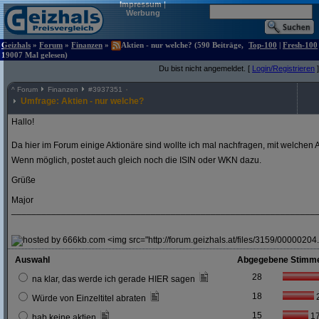
Impressum
|
Werbung
Geizhals
»
Forum
»
Finanzen
»
Aktien - nur welche? (590 Beiträge,
Top-100
|
Fresh-100
19007 Mal gelesen)
Du bist nicht angemeldet. [
Login/Registrieren
]
^
Forum
Finanzen
#
3937351
Umfrage: Aktien - nur welche?
Hallo!
Da hier im Forum einige Aktionäre sind wollte ich mal nachfragen, mit welchen A
Wenn möglich, postet auch gleich noch die ISIN oder WKN dazu.
Grüße
Major
_____________________________________________________________
<img src="http://forum.geizhals.at/files/3159/00000204.
Auswahl
Abgegebene Stimm
28
na klar, das werde ich gerade HIER sagen
18
Würde von Einzeltitel abraten
15
1
hab keine aktien