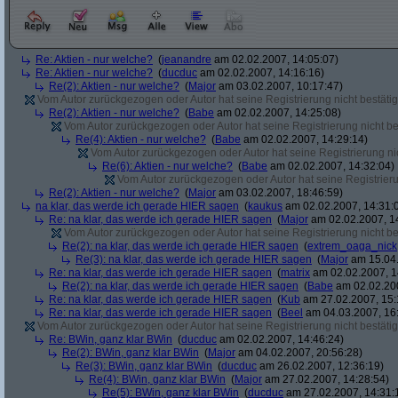
Re: Aktien - nur welche?
(
jeanandre
am 02.02.2007, 14:05:07)
Re: Aktien - nur welche?
(
ducduc
am 02.02.2007, 14:16:16)
Re(2): Aktien - nur welche?
(
Major
am 03.02.2007, 10:17:47)
Vom Autor zurückgezogen oder Autor hat seine Registrierung nicht bestätig
Re(2): Aktien - nur welche?
(
Babe
am 02.02.2007, 14:25:08)
Vom Autor zurückgezogen oder Autor hat seine Registrierung nicht bes
Re(4): Aktien - nur welche?
(
Babe
am 02.02.2007, 14:29:14)
Vom Autor zurückgezogen oder Autor hat seine Registrierung nic
Re(6): Aktien - nur welche?
(
Babe
am 02.02.2007, 14:32:04)
Vom Autor zurückgezogen oder Autor hat seine Registrierun
Re(2): Aktien - nur welche?
(
Major
am 03.02.2007, 18:46:59)
na klar, das werde ich gerade HIER sagen
(
kaukus
am 02.02.2007, 14:31:
Re: na klar, das werde ich gerade HIER sagen
(
Major
am 02.02.2007, 1
Vom Autor zurückgezogen oder Autor hat seine Registrierung nicht bes
Re(2): na klar, das werde ich gerade HIER sagen
(
extrem_oaga_nick
Re(3): na klar, das werde ich gerade HIER sagen
(
Major
am 15.04.
Re: na klar, das werde ich gerade HIER sagen
(
matrix
am 02.02.2007, 1
Re(2): na klar, das werde ich gerade HIER sagen
(
Babe
am 02.02.200
Re: na klar, das werde ich gerade HIER sagen
(
Kub
am 27.02.2007, 15:
Re: na klar, das werde ich gerade HIER sagen
(
Beel
am 04.03.2007, 16:
Vom Autor zurückgezogen oder Autor hat seine Registrierung nicht bestätig
Re: BWin, ganz klar BWin
(
ducduc
am 02.02.2007, 14:46:24)
Re(2): BWin, ganz klar BWin
(
Major
am 04.02.2007, 20:56:28)
Re(3): BWin, ganz klar BWin
(
ducduc
am 26.02.2007, 12:36:19)
Re(4): BWin, ganz klar BWin
(
Major
am 27.02.2007, 14:28:54)
Re(5): BWin, ganz klar BWin
(
ducduc
am 27.02.2007, 14:31: