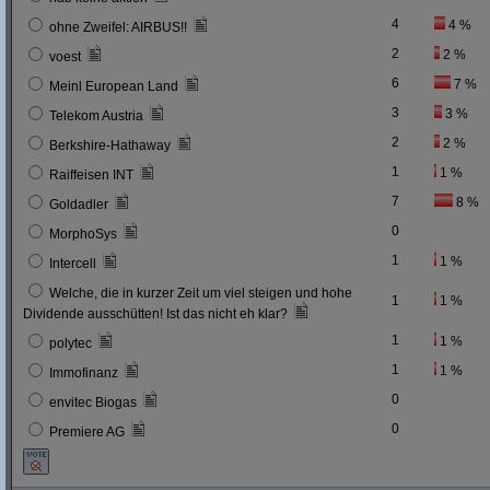
4
4 %
ohne Zweifel: AIRBUS!!
2
2 %
voest
6
7 %
Meinl European Land
3
3 %
Telekom Austria
2
2 %
Berkshire-Hathaway
1
1 %
Raiffeisen INT
7
8 %
Goldadler
0
MorphoSys
1
1 %
Intercell
Welche, die in kurzer Zeit um viel steigen und hohe
1
1 %
Dividende ausschütten! Ist das nicht eh klar?
1
1 %
polytec
1
1 %
Immofinanz
0
envitec Biogas
0
Premiere AG