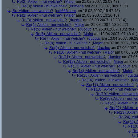
Re(2): Aktien - nur welche?
(
Major
am 21.02.2007, 22:08:48)
Re(3): Aktien - nur welche?
(
eumega
am 22.02.2007, 00:07:35)
Re: Aktien - nur welche?
(
edi666.com
am 18.02.2007, 15:47:45)
Re(2): Aktien - nur welche?
(
Major
am 25.03.2007, 13:20:15)
Re(3): Aktien - nur welche?
(
ducduc
am 25.03.2007, 13:23:14)
Re(4): Aktien - nur welche?
(
Major
am 25.03.2007, 13:26:22)
Re(5): Aktien - nur welche?
(
ducduc
am 25.03.2007, 13:27:04)
Re(6): Aktien - nur welche?
(
Major
am 13.04.2007, 07:48:41)
Re(7): Aktien - nur welche?
(
ducduc
am 13.04.2007, 09:28
Re(8): Aktien - nur welche?
(
Major
am 07.06.2007, 14:5
Re(9): Aktien - nur welche?
(
ducduc
am 07.06.2007, 
Re(10): Aktien - nur welche?
(
Major
am 07.06.2007
Re(11): Aktien - nur welche?
(
ducduc
am 07.06.
Re(12): Aktien - nur welche?
(
Major
am 07.06
Re(13): Aktien - nur welche?
(
ducduc
am 0
Re(14): Aktien - nur welche?
(
Major
am 
Re(15): Aktien - nur welche?
(
ducdu
Re(16): Aktien - nur welche?
(
Maj
Re(17): Aktien - nur welche?
(
Re(18): Aktien - nur welche
Re(19): Aktien - nur welc
Re(20): Aktien - nur w
Re(21): Aktien - nu
Re(22): Aktien -
Re(23): Aktien
Re(24): Akt
Re(25): 
Re(26)
Re(