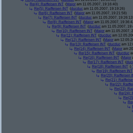
Re(4): Raiffeisen INT
(
Major
am 11.05.2007, 19:16:40)
Re(5): Raiffeisen INT
(
ducduc
am 11.05.2007, 19:19:26)
Re(6): Raiffeisen INT
(
Major
am 11.05.2007, 19:21:58)
Re(7): Raiffeisen INT
(
ducduc
am 11.05.2007, 19:26:13
Re(8): Raiffeisen INT
(
Major
am 11.05.2007, 19:36:4
Re(9): Raiffeisen INT
(
ducduc
am 11.05.2007, 19:
Re(10): Raiffeisen INT
(
Major
am 11.05.2007, 2
Re(11): Raiffeisen INT
(
ducduc
am 12.05.200
Re(12): Raiffeisen INT
(
Major
am 12.05.20
Re(13): Raiffeisen INT
(
ducduc
am 12.0
Re(14): Raiffeisen INT
(
Major
am 20.
Re(15): Raiffeisen INT
(
ducduc
am
Re(16): Raiffeisen INT
(
Major
a
Re(17): Raiffeisen INT
(
duc
Re(18): Raiffeisen INT
(
-
Re(19): Raiffeisen INT
Re(20): Raiffeisen 
Re(21): Raiffeis
Re(22): Raiffe
Re(23): Rai
Re(24): 
Re(25)
Re(