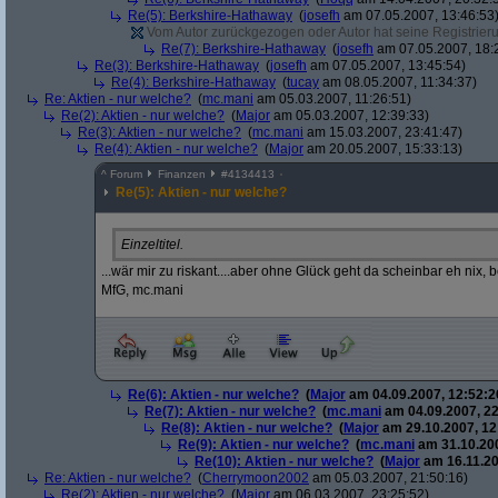
Re(5): Berkshire-Hathaway
(
josefh
am 07.05.2007, 13:46:53
Vom Autor zurückgezogen oder Autor hat seine Registrierun
Re(7): Berkshire-Hathaway
(
josefh
am 07.05.2007, 18:
Re(3): Berkshire-Hathaway
(
josefh
am 07.05.2007, 13:45:54)
Re(4): Berkshire-Hathaway
(
tucay
am 08.05.2007, 11:34:37)
Re: Aktien - nur welche?
(
mc.mani
am 05.03.2007, 11:26:51)
Re(2): Aktien - nur welche?
(
Major
am 05.03.2007, 12:39:33)
Re(3): Aktien - nur welche?
(
mc.mani
am 15.03.2007, 23:41:47)
Re(4): Aktien - nur welche?
(
Major
am 20.05.2007, 15:33:13)
^
Forum
Finanzen
#
4134413
Re(5): Aktien - nur welche?
Einzeltitel.
...wär mir zu riskant....aber ohne Glück geht da scheinbar eh nix,
MfG, mc.mani
Re(6): Aktien - nur welche?
(
Major
am 04.09.2007, 12:52:2
Re(7): Aktien - nur welche?
(
mc.mani
am 04.09.2007, 22
Re(8): Aktien - nur welche?
(
Major
am 29.10.2007, 12
Re(9): Aktien - nur welche?
(
mc.mani
am 31.10.200
Re(10): Aktien - nur welche?
(
Major
am 16.11.20
Re: Aktien - nur welche?
(
Cherrymoon2002
am 05.03.2007, 21:50:16)
Re(2): Aktien - nur welche?
(
Major
am 06.03.2007, 23:25:52)