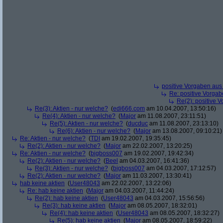
positive Vorgaben au
Re: positive Vorga
Re(2): positive 
Re(3): Aktien - nur welche?
(
edi666.com
am 10.04.2007, 13:50:16)
Re(4): Aktien - nur welche?
(
Major
am 11.08.2007, 23:11:51)
Re(5): Aktien - nur welche?
(
ducduc
am 11.08.2007, 23:13:10)
Re(6): Aktien - nur welche?
(
Major
am 13.08.2007, 09:10:21)
Re: Aktien - nur welche?
(
TDI
am 19.02.2007, 19:35:45)
Re(2): Aktien - nur welche?
(
Major
am 22.02.2007, 13:20:25)
Re: Aktien - nur welche?
(
bigboss007
am 19.02.2007, 19:42:34)
Re(2): Aktien - nur welche?
(
Beel
am 04.03.2007, 16:41:36)
Re(3): Aktien - nur welche?
(
bigboss007
am 04.03.2007, 17:12:57)
Re(2): Aktien - nur welche?
(
Major
am 11.03.2007, 13:30:41)
hab keine aktien
(
User48043
am 22.02.2007, 13:22:06)
Re: hab keine aktien
(
Major
am 04.03.2007, 11:44:24)
Re(2): hab keine aktien
(
User48043
am 04.03.2007, 15:56:56)
Re(3): hab keine aktien
(
Major
am 08.05.2007, 18:32:01)
Re(4): hab keine aktien
(
User48043
am 08.05.2007, 18:32:27)
Re(5): hab keine aktien
(
Major
am 08.05.2007, 18:59:22)