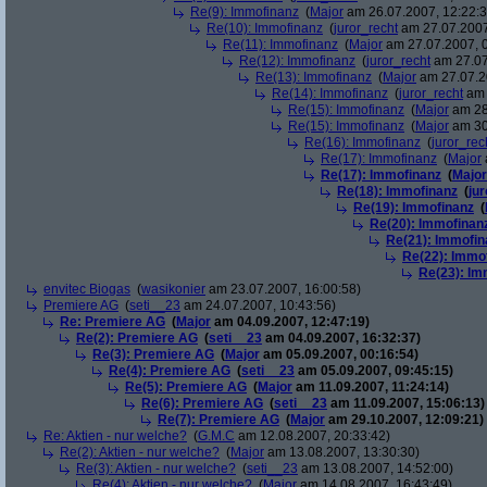
Re(9): Immofinanz
(
Major
am 26.07.2007, 12:22:3
Re(10): Immofinanz
(
juror_recht
am 27.07.2007
Re(11): Immofinanz
(
Major
am 27.07.2007, 0
Re(12): Immofinanz
(
juror_recht
am 27.07
Re(13): Immofinanz
(
Major
am 27.07.2
Re(14): Immofinanz
(
juror_recht
am 
Re(15): Immofinanz
(
Major
am 28
Re(15): Immofinanz
(
Major
am 30
Re(16): Immofinanz
(
juror_rec
Re(17): Immofinanz
(
Major
Re(17): Immofinanz
(
Major
Re(18): Immofinanz
(
ju
Re(19): Immofinanz
(
Re(20): Immofinan
Re(21): Immofin
Re(22): Immo
Re(23): Im
envitec Biogas
(
wasikonier
am 23.07.2007, 16:00:58)
Premiere AG
(
seti__23
am 24.07.2007, 10:43:56)
Re: Premiere AG
(
Major
am 04.09.2007, 12:47:19)
Re(2): Premiere AG
(
seti__23
am 04.09.2007, 16:32:37)
Re(3): Premiere AG
(
Major
am 05.09.2007, 00:16:54)
Re(4): Premiere AG
(
seti__23
am 05.09.2007, 09:45:15)
Re(5): Premiere AG
(
Major
am 11.09.2007, 11:24:14)
Re(6): Premiere AG
(
seti__23
am 11.09.2007, 15:06:13)
Re(7): Premiere AG
(
Major
am 29.10.2007, 12:09:21)
Re: Aktien - nur welche?
(
G.M.C
am 12.08.2007, 20:33:42)
Re(2): Aktien - nur welche?
(
Major
am 13.08.2007, 13:30:30)
Re(3): Aktien - nur welche?
(
seti__23
am 13.08.2007, 14:52:00)
Re(4): Aktien - nur welche?
(
Major
am 14.08.2007, 16:43:49)