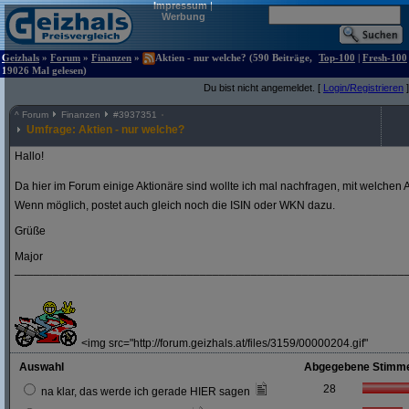
Impressum
|
Werbung
Geizhals
»
Forum
»
Finanzen
»
Aktien - nur welche? (590 Beiträge,
Top-100
|
Fresh-100
19026 Mal gelesen)
Du bist nicht angemeldet. [
Login/Registrieren
]
^
Forum
Finanzen
#
3937351
Umfrage: Aktien - nur welche?
Hallo!
Da hier im Forum einige Aktionäre sind wollte ich mal nachfragen, mit welchen A
Wenn möglich, postet auch gleich noch die ISIN oder WKN dazu.
Grüße
Major
_____________________________________________________________
<img src="http://forum.geizhals.at/files/3159/00000204.gif"
Auswahl
Abgegebene Stimm
28
na klar, das werde ich gerade HIER sagen