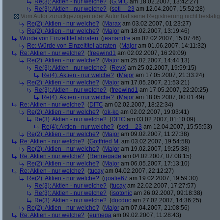
Re(3): Aktien - nur welche?
(
G.M.C
am 18.02.2007, 13:42:27)
Re(3): Aktien - nur welche?
(
seti__23
am 12.04.2007, 15:52:28)
Vom Autor zurückgezogen oder Autor hat seine Registrierung nicht bestätig
Re(2): Aktien - nur welche?
(
Marax
am 03.02.2007, 01:23:27)
Re(2): Aktien - nur welche?
(
Major
am 18.02.2007, 13:19:46)
Würde von Einzeltitel abraten
(
jeanandre
am 02.02.2007, 15:07:46)
Re: Würde von Einzeltitel abraten
(
Major
am 01.06.2007, 14:11:32)
Re: Aktien - nur welche?
(
freewind1
am 02.02.2007, 16:29:09)
Re(2): Aktien - nur welche?
(
Major
am 25.02.2007, 14:44:13)
Re(3): Aktien - nur welche?
(
RevX
am 25.02.2007, 19:59:15)
Re(4): Aktien - nur welche?
(
Major
am 17.05.2007, 21:33:24)
Re(2): Aktien - nur welche?
(
Major
am 17.05.2007, 21:53:21)
Re(3): Aktien - nur welche?
(
freewind1
am 17.05.2007, 22:20:25)
Re(4): Aktien - nur welche?
(
Major
am 18.05.2007, 00:01:49)
Re: Aktien - nur welche?
(
DITC
am 02.02.2007, 18:22:34)
Re(2): Aktien - nur welche?
(
ok-ko
am 02.02.2007, 19:03:41)
Re(3): Aktien - nur welche?
(
DITC
am 03.02.2007, 01:10:09)
Re(4): Aktien - nur welche?
(
seti__23
am 12.04.2007, 15:55:53)
Re(2): Aktien - nur welche?
(
Major
am 09.02.2007, 11:27:38)
Re: Aktien - nur welche?
(
Gottfried M.
am 03.02.2007, 19:54:58)
Re(2): Aktien - nur welche?
(
Major
am 19.02.2007, 19:25:38)
Re: Aktien - nur welche?
(
Rennegade
am 04.02.2007, 07:08:15)
Re(2): Aktien - nur welche?
(
Major
am 06.05.2007, 17:13:10)
Re: Aktien - nur welche?
(
tucay
am 04.02.2007, 22:12:27)
Re(2): Aktien - nur welche?
(
goalie67
am 19.02.2007, 19:59:30)
Re(3): Aktien - nur welche?
(
tucay
am 22.02.2007, 17:27:57)
Re(3): Aktien - nur welche?
(
isotonic
am 26.02.2007, 09:18:38)
Re(3): Aktien - nur welche?
(
ducduc
am 27.02.2007, 14:36:25)
Re(2): Aktien - nur welche?
(
Major
am 07.04.2007, 21:08:56)
Re: Aktien - nur welche?
(
eumega
am 09.02.2007, 11:28:43)