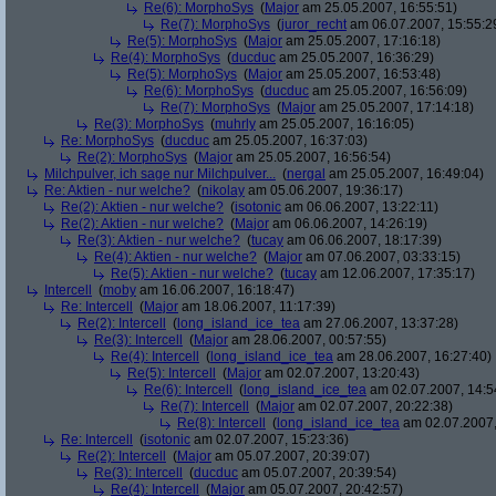
Re(6): MorphoSys
(
Major
am 25.05.2007, 16:55:51)
Re(7): MorphoSys
(
juror_recht
am 06.07.2007, 15:55:2
Re(5): MorphoSys
(
Major
am 25.05.2007, 17:16:18)
Re(4): MorphoSys
(
ducduc
am 25.05.2007, 16:36:29)
Re(5): MorphoSys
(
Major
am 25.05.2007, 16:53:48)
Re(6): MorphoSys
(
ducduc
am 25.05.2007, 16:56:09)
Re(7): MorphoSys
(
Major
am 25.05.2007, 17:14:18)
Re(3): MorphoSys
(
muhrly
am 25.05.2007, 16:16:05)
Re: MorphoSys
(
ducduc
am 25.05.2007, 16:37:03)
Re(2): MorphoSys
(
Major
am 25.05.2007, 16:56:54)
Milchpulver, ich sage nur Milchpulver...
(
nergal
am 25.05.2007, 16:49:04)
Re: Aktien - nur welche?
(
nikolay
am 05.06.2007, 19:36:17)
Re(2): Aktien - nur welche?
(
isotonic
am 06.06.2007, 13:22:11)
Re(2): Aktien - nur welche?
(
Major
am 06.06.2007, 14:26:19)
Re(3): Aktien - nur welche?
(
tucay
am 06.06.2007, 18:17:39)
Re(4): Aktien - nur welche?
(
Major
am 07.06.2007, 03:33:15)
Re(5): Aktien - nur welche?
(
tucay
am 12.06.2007, 17:35:17)
Intercell
(
moby
am 16.06.2007, 16:18:47)
Re: Intercell
(
Major
am 18.06.2007, 11:17:39)
Re(2): Intercell
(
long_island_ice_tea
am 27.06.2007, 13:37:28)
Re(3): Intercell
(
Major
am 28.06.2007, 00:57:55)
Re(4): Intercell
(
long_island_ice_tea
am 28.06.2007, 16:27:40)
Re(5): Intercell
(
Major
am 02.07.2007, 13:20:43)
Re(6): Intercell
(
long_island_ice_tea
am 02.07.2007, 14:5
Re(7): Intercell
(
Major
am 02.07.2007, 20:22:38)
Re(8): Intercell
(
long_island_ice_tea
am 02.07.2007,
Re: Intercell
(
isotonic
am 02.07.2007, 15:23:36)
Re(2): Intercell
(
Major
am 05.07.2007, 20:39:07)
Re(3): Intercell
(
ducduc
am 05.07.2007, 20:39:54)
Re(4): Intercell
(
Major
am 05.07.2007, 20:42:57)