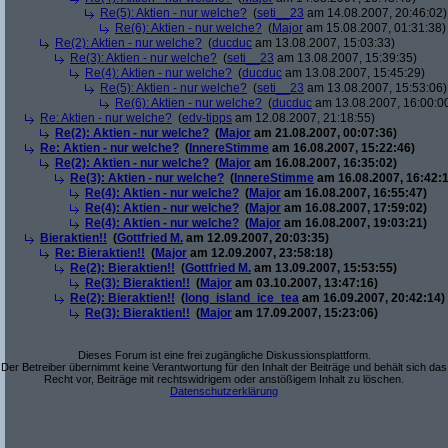
Re(5): Aktien - nur welche?
(
seti__23
am 14.08.2007, 20:46:02)
Re(6): Aktien - nur welche?
(
Major
am 15.08.2007, 01:31:38)
Re(2): Aktien - nur welche?
(
ducduc
am 13.08.2007, 15:03:33)
Re(3): Aktien - nur welche?
(
seti__23
am 13.08.2007, 15:39:35)
Re(4): Aktien - nur welche?
(
ducduc
am 13.08.2007, 15:45:29)
Re(5): Aktien - nur welche?
(
seti__23
am 13.08.2007, 15:53:06)
Re(6): Aktien - nur welche?
(
ducduc
am 13.08.2007, 16:00:0
Re: Aktien - nur welche?
(
edv-tipps
am 12.08.2007, 21:18:55)
Re(2): Aktien - nur welche?
(
Major
am 21.08.2007, 00:07:36)
Re: Aktien - nur welche?
(
InnereStimme
am 16.08.2007, 15:22:46)
Re(2): Aktien - nur welche?
(
Major
am 16.08.2007, 16:35:02)
Re(3): Aktien - nur welche?
(
InnereStimme
am 16.08.2007, 16:42:1
Re(4): Aktien - nur welche?
(
Major
am 16.08.2007, 16:55:47)
Re(4): Aktien - nur welche?
(
Major
am 16.08.2007, 17:59:02)
Re(4): Aktien - nur welche?
(
Major
am 16.08.2007, 19:03:21)
Bieraktien!!
(
Gottfried M.
am 12.09.2007, 20:03:35)
Re: Bieraktien!!
(
Major
am 12.09.2007, 23:58:18)
Re(2): Bieraktien!!
(
Gottfried M.
am 13.09.2007, 15:53:55)
Re(3): Bieraktien!!
(
Major
am 03.10.2007, 13:47:16)
Re(2): Bieraktien!!
(
long_island_ice_tea
am 16.09.2007, 20:42:14)
Re(3): Bieraktien!!
(
Major
am 17.09.2007, 15:23:06)
Dieses Forum ist eine frei zugängliche Diskussionsplattform.
Der Betreiber übernimmt keine Verantwortung für den Inhalt der Beiträge und behält sich das
Recht vor, Beiträge mit rechtswidrigem oder anstößigem Inhalt zu löschen.
Datenschutzerklärung