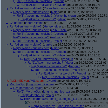
Re(3): Aktien - nur welche?
(
ducduc
am 09.05.2007, 16:57:59)
Re(4): Aktien - nur welche?
(
Major
am 11.05.2007, 20:10:27)
Re: Aktien - nur welche?
(
Yucko the clown
am 09.05.2007, 14:51:33)
Re(2): Aktien - nur welche?
(
Major
am 09.05.2007, 15:20:58)
Re(3): Aktien - nur welche?
(
Yucko the clown
am 09.05.2007, 15:27:3
Re(4): Aktien - nur welche?
(
Major
am 09.05.2007, 19:49:24)
Goldadler
(
InnereStimme
am 11.05.2007, 19:22:56)
Re: Aktien - nur welche?
(
Hungerleider
am 11.05.2007, 20:21:40)
Re(2): Aktien - nur welche?
(
edi666.com
am 18.05.2007, 00:16:58)
Re(3): Aktien - nur welche?
(
ducduc
am 20.05.2007, 18:27:44)
Re(2): Aktien - nur welche?
(
isotonic
am 18.05.2007, 00:33:02)
Re(3): Aktien - nur welche?
(
Major
am 23.05.2007, 23:58:26)
Re: Aktien - nur welche?
(
danko
am 24.05.2007, 00:07:54)
Re(2): Aktien - nur welche?
(
Major
am 24.05.2007, 00:29:45)
Re(3): Aktien - nur welche?
(
Penguin
am 24.05.2007, 00:44:16)
Re(4): Aktien - nur welche?
(
Major
am 24.05.2007, 15:53:13)
Re(5): Aktien - nur welche?
(
Penguin
am 24.05.2007, 16:55:37)
Re(6): Aktien - nur welche?
(
Major
am 24.05.2007, 19:23:06)
Re(7): Aktien - nur welche?
(
Penguin
am 24.05.2007, 21:1
Re(8): Aktien - nur welche?
(
Major
am 24.05.2007, 21:3
Re(9): Aktien - nur welche?
(
Penguin
am 24.05.2007,
Re(10): Aktien - nur welche?
(
Major
am 24.05.2007
PLONKED von
AVS
: spam
(
diver96
am 24.05.2007, 19:49:31)
MorphoSys
(
long_island_ice_tea
am 25.05.2007, 13:30:08)
Re: MorphoSys
(
Major
am 25.05.2007, 14:13:23)
Re(2): MorphoSys
(
long_island_ice_tea
am 25.05.2007, 14:23:54)
Re(3): MorphoSys
(
Major
am 25.05.2007, 15:13:43)
Re(4): MorphoSys
(
long_island_ice_tea
am 25.05.2007, 16:08:
Vom Autor zurückgezogen oder Autor hat seine Registrierung 
Re(6): MorphoSys
(
long_island_ice_tea
am 25.05.2007, 1