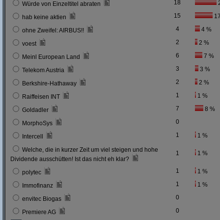
18
Würde von Einzeltitel abraten
15
1
hab keine aktien
4
4 %
ohne Zweifel: AIRBUS!!
2
2 %
voest
6
7 %
Meinl European Land
3
3 %
Telekom Austria
2
2 %
Berkshire-Hathaway
1
1 %
Raiffeisen INT
7
8 %
Goldadler
0
MorphoSys
1
1 %
Intercell
Welche, die in kurzer Zeit um viel steigen und hohe
1
1 %
Dividende ausschütten! Ist das nicht eh klar?
1
1 %
polytec
1
1 %
Immofinanz
0
envitec Biogas
0
Premiere AG