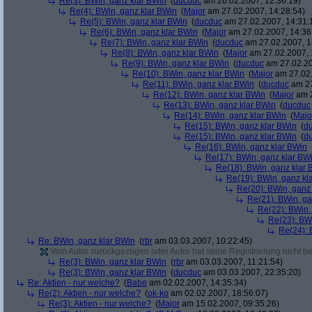
Re(3): BWin, ganz klar BWin
(
ducduc
am 26.02.2007, 12:36:19)
Re(4): BWin, ganz klar BWin
(
Major
am 27.02.2007, 14:28:54)
Re(5): BWin, ganz klar BWin
(
ducduc
am 27.02.2007, 14:31:
Re(6): BWin, ganz klar BWin
(
Major
am 27.02.2007, 14:36
Re(7): BWin, ganz klar BWin
(
ducduc
am 27.02.2007, 1
Re(8): BWin, ganz klar BWin
(
Major
am 27.02.2007, 
Re(9): BWin, ganz klar BWin
(
ducduc
am 27.02.20
Re(10): BWin, ganz klar BWin
(
Major
am 27.02.
Re(11): BWin, ganz klar BWin
(
ducduc
am 27
Re(12): BWin, ganz klar BWin
(
Major
am 2
Re(13): BWin, ganz klar BWin
(
ducduc
Re(14): BWin, ganz klar BWin
(
Majo
Re(15): BWin, ganz klar BWin
(
d
Re(15): BWin, ganz klar BWin
(
d
Re(16): BWin, ganz klar BWin
Re(17): BWin, ganz klar BW
Re(18): BWin, ganz klar 
Re(19): BWin, ganz kl
Re(20): BWin, ganz
Re(21): BWin, ga
Re(22): BWin,
Re(23): BW
Re(24): 
Re: BWin, ganz klar BWin
(
rbr
am 03.03.2007, 10:22:45)
Vom Autor zurückgezogen oder Autor hat seine Registrierung nicht bes
Re(3): BWin, ganz klar BWin
(
rbr
am 03.03.2007, 11:21:54)
Re(3): BWin, ganz klar BWin
(
ducduc
am 03.03.2007, 22:35:20)
Re: Aktien - nur welche?
(
Babe
am 02.02.2007, 14:35:34)
Re(2): Aktien - nur welche?
(
ok-ko
am 02.02.2007, 18:56:07)
Re(3): Aktien - nur welche?
(
Major
am 15.02.2007, 09:35:26)