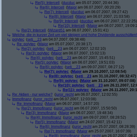
Re(5): Intercell
(
ducduc
am 05.07.2007, 20:44:36)
Re(6): Intercell
(
Major
am 06.07.2007, 00:20:29)
Re(7): Intercell
(
ducduc
am 06.07.2007, 09:27:42)
Re(8): Intercell
(
Major
am 06.07.2007, 21:03:58)
Re(9): Intercell
(
ducduc
am 06.07.2007, 22:22:25)
Re(10): Intercell
(
Major
am 08.07.2007, 19:09:
Re(2): Intercell
(
Wizard51
am 06.07.2007, 15:01:41)
Welche, die in kurzer Zeit um viel steigen und hohe Dividende ausschütten! 
polytec
(
seti__23
am 04.07.2007, 09:38:48)
Re: polytec
(
Major
am 05.07.2007, 20:38:17)
Re(2): polytec
(
seti__23
am 06.07.2007, 12:02:10)
Re(3): polytec
(
Major
am 06.07.2007, 15:02:13)
Re(4): polytec
(
seti__23
am 06.07.2007, 15:45:51)
Re(5): polytec
(
Major
am 06.07.2007, 19:51:03)
Re(6): polytec
(
seti__23
am 09.07.2007, 08:27:12)
Re(7): polytec
(
Major
am 29.10.2007, 12:08:54)
Re(8): polytec
(
seti__23
am 31.10.2007, 08:32:47)
Re(9): polytec
(
Major
am 31.10.2007, 09:07:08)
Re(10): polytec
(
seti__23
am 26.11.2007, 12:
Re(11): polytec
(
Major
am 26.11.2007, 20:1
Re: Aktien - nur welche?
(
juror_recht
am 06.07.2007, 12:02:55)
Immofinanz
(
juror_recht
am 06.07.2007, 12:03:08)
Re: Immofinanz
(
Major
am 06.07.2007, 14:57:20)
Re(2): Immofinanz
(
juror_recht
am 06.07.2007, 15:50:50)
Re(3): Immofinanz
(
Major
am 06.07.2007, 19:48:34)
Re(4): Immofinanz
(
juror_recht
am 09.07.2007, 08:28:52)
Re(5): Immofinanz
(
Major
am 24.07.2007, 15:42:11)
Re(6): Immofinanz
(
juror_recht
am 25.07.2007, 08:28:39)
Re(7): Immofinanz
(
Major
am 25.07.2007, 16:07:39)
Re(8): Immofinanz
(
juror_recht
am 26.07.2007, 08:2