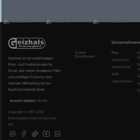
Unternehme
Cookie-
Blog
I
Einstellungen
f
Geizhals ist ein unabhängiges
Impressum
Preis- und Produktvergleichs-
W
Datenschutz
s
Portal, das mittels detaillierter Filter
AGB
T
und vielfältiger Features eine
Unternehmen
optimale Hilfestellung bei der
J
Kaufentscheidung bietet.
P
Ansicht wählen:
Mobile
Copyright © 1997-2026
Preisvergleich Internet Services
AG