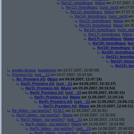
Re(11): Immofinanz
(
Major
am 27.07.2007, 0
Re(12): Immofinanz
(
juror_recht
am 27.07
Re(13): Immofinanz
(
Major
am 27.07.2
Re(14): Immofinanz
(
juror_recht
am 
Re(15): Immofinanz
(
Major
am 28
Re(15): Immofinanz
(
Major
am 30
Re(16): Immofinanz
(
juror_rec
Re(17): Immofinanz
(
Major
Re(17): Immofinanz
(
Major
Re(18): Immofinanz
(
ju
Re(19): Immofinanz
(
Re(20): Immofinan
Re(21): Immofin
Re(22): Immo
Re(23): Im
envitec Biogas
(
wasikonier
am 23.07.2007, 16:00:58)
Premiere AG
(
seti__23
am 24.07.2007, 10:43:56)
Re: Premiere AG
(
Major
am 04.09.2007, 12:47:19)
Re(2): Premiere AG
(
seti__23
am 04.09.2007, 16:32:37)
Re(3): Premiere AG
(
Major
am 05.09.2007, 00:16:54)
Re(4): Premiere AG
(
seti__23
am 05.09.2007, 09:45:15)
Re(5): Premiere AG
(
Major
am 11.09.2007, 11:24:14)
Re(6): Premiere AG
(
seti__23
am 11.09.2007, 15:06:13)
Re(7): Premiere AG
(
Major
am 29.10.2007, 12:09:21)
Re: Aktien - nur welche?
(
G.M.C
am 12.08.2007, 20:33:42)
Re(2): Aktien - nur welche?
(
Major
am 13.08.2007, 13:30:30)
Re(3): Aktien - nur welche?
(
seti__23
am 13.08.2007, 14:52:00)
Re(4): Aktien - nur welche?
(
Major
am 14.08.2007, 16:43:49)
Re(5): Aktien - nur welche?
(
seti__23
am 14.08.2007, 20:46:02)
Re(6): Aktien - nur welche?
(
Major
am 15.08.2007, 01:31:38)