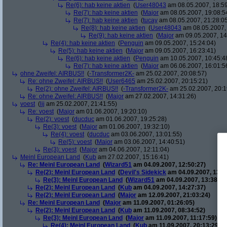
Re(6): hab keine aktien
(
User48043
am 08.05.2007, 18:59
Re(7): hab keine aktien
(
Major
am 08.05.2007, 19:08:5
Re(7): hab keine aktien
(
tucay
am 08.05.2007, 21:28:0
Re(8): hab keine aktien
(
User48043
am 08.05.2007, 
Re(9): hab keine aktien
(
Major
am 09.05.2007, 14
Re(4): hab keine aktien
(
Penguin
am 09.05.2007, 15:24:04)
Re(5): hab keine aktien
(
Major
am 09.05.2007, 16:23:41)
Re(6): hab keine aktien
(
Penguin
am 10.05.2007, 10:45:4
Re(7): hab keine aktien
(
Major
am 06.06.2007, 16:01:5
ohne Zweifel: AIRBUS!!
(
-Transformer2K-
am 25.02.2007, 20:08:57)
Re: ohne Zweifel: AIRBUS!!
(
User6465
am 25.02.2007, 20:15:21)
Re(2): ohne Zweifel: AIRBUS!!
(
-Transformer2K-
am 25.02.2007, 20:1
Re: ohne Zweifel: AIRBUS!!
(
Major
am 27.02.2007, 14:31:26)
voest
(
lij
am 25.02.2007, 21:41:55)
Re: voest
(
Major
am 01.06.2007, 19:20:10)
Re(2): voest
(
ducduc
am 01.06.2007, 19:25:28)
Re(3): voest
(
Major
am 01.06.2007, 19:32:10)
Re(4): voest
(
ducduc
am 03.06.2007, 13:01:55)
Re(5): voest
(
Major
am 03.06.2007, 14:40:51)
Re(3): voest
(
Major
am 04.06.2007, 12:11:04)
Meinl European Land
(
Kub
am 27.02.2007, 15:16:41)
Re: Meinl European Land
(
Wizard51
am 04.09.2007, 12:50:27)
Re(2): Meinl European Land
(
Devil's Sidekick
am 04.09.2007, 13:3
Re(3): Meinl European Land
(
Wizard51
am 04.09.2007, 13:38:20
Re(2): Meinl European Land
(
Kub
am 04.09.2007, 14:27:37)
Re(2): Meinl European Land
(
Major
am 12.09.2007, 21:03:24)
Re: Meinl European Land
(
Major
am 11.09.2007, 01:26:05)
Re(2): Meinl European Land
(
Kub
am 11.09.2007, 08:34:52)
Re(3): Meinl European Land
(
Major
am 11.09.2007, 11:17:59)
Re(4): Meinl European Land
(
Kub
am 11.09.2007, 20:13:29)