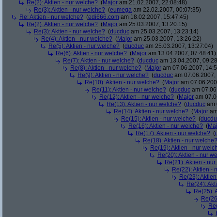
Re(2): Aktien - nur welche?
(
Major
am 21.02.2007, 22:08:48)
Re(3): Aktien - nur welche?
(
eumega
am 22.02.2007, 00:07:35)
Re: Aktien - nur welche?
(
edi666.com
am 18.02.2007, 15:47:45)
Re(2): Aktien - nur welche?
(
Major
am 25.03.2007, 13:20:15)
Re(3): Aktien - nur welche?
(
ducduc
am 25.03.2007, 13:23:14)
Re(4): Aktien - nur welche?
(
Major
am 25.03.2007, 13:26:22)
Re(5): Aktien - nur welche?
(
ducduc
am 25.03.2007, 13:27:04)
Re(6): Aktien - nur welche?
(
Major
am 13.04.2007, 07:48:41)
Re(7): Aktien - nur welche?
(
ducduc
am 13.04.2007, 09:28
Re(8): Aktien - nur welche?
(
Major
am 07.06.2007, 14:5
Re(9): Aktien - nur welche?
(
ducduc
am 07.06.2007, 
Re(10): Aktien - nur welche?
(
Major
am 07.06.2007
Re(11): Aktien - nur welche?
(
ducduc
am 07.06.
Re(12): Aktien - nur welche?
(
Major
am 07.06
Re(13): Aktien - nur welche?
(
ducduc
am 0
Re(14): Aktien - nur welche?
(
Major
am 
Re(15): Aktien - nur welche?
(
ducdu
Re(16): Aktien - nur welche?
(
Maj
Re(17): Aktien - nur welche?
(
Re(18): Aktien - nur welche
Re(19): Aktien - nur welc
Re(20): Aktien - nur w
Re(21): Aktien - nu
Re(22): Aktien -
Re(23): Aktien
Re(24): Akt
Re(25): 
Re(26)
Re(