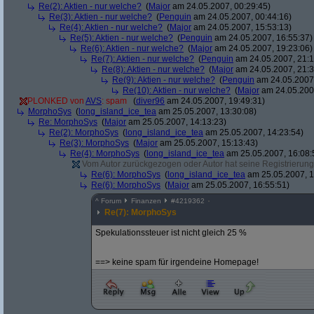
Re(2): Aktien - nur welche?
(
Major
am 24.05.2007, 00:29:45)
Re(3): Aktien - nur welche?
(
Penguin
am 24.05.2007, 00:44:16)
Re(4): Aktien - nur welche?
(
Major
am 24.05.2007, 15:53:13)
Re(5): Aktien - nur welche?
(
Penguin
am 24.05.2007, 16:55:37)
Re(6): Aktien - nur welche?
(
Major
am 24.05.2007, 19:23:06)
Re(7): Aktien - nur welche?
(
Penguin
am 24.05.2007, 21:1
Re(8): Aktien - nur welche?
(
Major
am 24.05.2007, 21:3
Re(9): Aktien - nur welche?
(
Penguin
am 24.05.2007,
Re(10): Aktien - nur welche?
(
Major
am 24.05.2007
PLONKED von
AVS
: spam
(
diver96
am 24.05.2007, 19:49:31)
MorphoSys
(
long_island_ice_tea
am 25.05.2007, 13:30:08)
Re: MorphoSys
(
Major
am 25.05.2007, 14:13:23)
Re(2): MorphoSys
(
long_island_ice_tea
am 25.05.2007, 14:23:54)
Re(3): MorphoSys
(
Major
am 25.05.2007, 15:13:43)
Re(4): MorphoSys
(
long_island_ice_tea
am 25.05.2007, 16:08:
Vom Autor zurückgezogen oder Autor hat seine Registrierung 
Re(6): MorphoSys
(
long_island_ice_tea
am 25.05.2007, 1
Re(6): MorphoSys
(
Major
am 25.05.2007, 16:55:51)
^
Forum
Finanzen
#
4219362
Re(7): MorphoSys
Spekulationssteuer ist nicht gleich 25 %
==> keine spam für irgendeine Homepage!