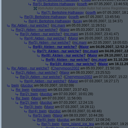
Re(5): Berkshire-Hathaway
(
josefh
am 07.05.2007, 13:46:53
Vom Autor zurückgezogen oder Autor hat seine Registrierun
Re(7): Berkshire-Hathaway
(
josefh
am 07.05.2007, 18:
Re(3): Berkshire-Hathaway
(
josefh
am 07.05.2007, 13:45:54)
Re(4): Berkshire-Hathaway
(
tucay
am 08.05.2007, 11:34:37)
Re: Aktien - nur welche?
(
mc.mani
am 05.03.2007, 11:26:51)
Re(2): Aktien - nur welche?
(
Major
am 05.03.2007, 12:39:33)
Re(3): Aktien - nur welche?
(
mc.mani
am 15.03.2007, 23:41:47)
Re(4): Aktien - nur welche?
(
Major
am 20.05.2007, 15:33:13)
Re(5): Aktien - nur welche?
(
mc.mani
am 22.05.2007, 18:05:02)
Re(6): Aktien - nur welche?
(
Major
am 04.09.2007, 12:52:2
Re(7): Aktien - nur welche?
(
mc.mani
am 04.09.2007, 22
Re(8): Aktien - nur welche?
(
Major
am 29.10.2007, 12
Re(9): Aktien - nur welche?
(
mc.mani
am 31.10.200
Re(10): Aktien - nur welche?
(
Major
am 16.11.20
Re: Aktien - nur welche?
(
Cherrymoon2002
am 05.03.2007, 21:50:16)
Re(2): Aktien - nur welche?
(
Major
am 06.03.2007, 23:25:52)
Re(3): Aktien - nur welche?
(
Cherrymoon2002
am 07.03.2007, 15:22
Re(4): Aktien - nur welche?
(
Major
am 07.03.2007, 16:27:17)
bwin
(
ducduc
am 06.03.2007, 10:02:09)
Re: bwin
(
redseven
am 06.03.2007, 23:37:42)
Re(2): bwin
(
ducduc
am 07.03.2007, 10:01:28)
Re: bwin
(
Major
am 07.03.2007, 11:56:00)
Re(2): bwin
(
ducduc
am 07.03.2007, 12:24:13)
Re(3): bwin
(
Major
am 07.03.2007, 16:28:11)
Re(4): bwin
(
ducduc
am 08.03.2007, 01:48:46)
Re(5): bwin
(
Major
am 08.03.2007, 10:44:28)
Re(6): bwin
(
ducduc
am 08.03.2007, 12:08:24)
Re(7): bwin
(
long_island_ice_tea
am 05.06.2007, 19:2