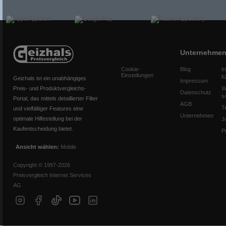
Unternehme
Cookie-
Blog
I
Einstellungen
f
Geizhals ist ein unabhängiges
Impressum
Preis- und Produktvergleichs-
W
Datenschutz
s
Portal, das mittels detaillierter Filter
AGB
T
und vielfältiger Features eine
Unternehmen
optimale Hilfestellung bei der
J
Kaufentscheidung bietet.
P
Ansicht wählen:
Mobile
Copyright © 1997-2026
Preisvergleich Internet Services
AG