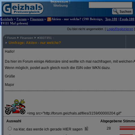
Impressum
|
Werbung
Geizhals
»
Forum
»
Finanzen
»
Aktien - nur welche? (590 Beiträge,
Top-100
|
Fresh-100
19111 Mal gelesen)
Du bist nicht angemeldet. [
Login/Registrieren
]
^
Forum
Finanzen
#
3937351
Umfrage: Aktien - nur welche?
Hallo!
Da hier im Forum einige Aktionäre sind wollte ich mal nachfragen, mit welchen A
Wenn möglich, postet auch gleich noch die ISIN oder WKN dazu.
Grüße
Major
_____________________________________________________________
<img src="http://forum.geizhals.at/files/3159/00000204.gif"
Auswahl
Abgegebene Stimm
28
na klar, das werde ich gerade HIER sagen