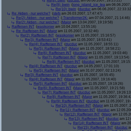
Re(8): bwin
(
ducduc
am 06.06.2007, 18:25:22)
Re(9): bwin
(
long_island_ice_tea
am 06.06.2007,
Re(10): bwin
(
ducduc
am 06.06.2007, 22:33:32
Re: Aktien - nur welche?
(
stefs
am 26.03.2007, 17:47:47)
Re(2): Aktien - nur welche?
(
-Transformer2K-
am 07.04.2007, 21:14:46)
Re(2): Aktien - nur welche?
(
Major
am 13.04.2007, 19:19:58)
Raiffeisen INT
(
wasikonier
am 10.04.2007, 13:55:16)
Re: Raiffeisen INT
(
Major
am 11.05.2007, 10:32:46)
Re(2): Raiffeisen INT
(
wasikonier
am 11.05.2007, 15:16:57)
Re(3): Raiffeisen INT
(
Major
am 11.05.2007, 18:53:41)
Re(4): Raiffeisen INT
(
ducduc
am 11.05.2007, 18:55:11)
Re(5): Raiffeisen INT
(
Major
am 11.05.2007, 18:58:21)
Re(6): Raiffeisen INT
(
ducduc
am 11.05.2007, 19:03:46)
Re(7): Raiffeisen INT
(
Major
am 11.05.2007, 19:13:54)
Re(8): Raiffeisen INT
(
ducduc
am 11.05.2007, 19:15
Re(4): Raiffeisen INT
(
ducduc
am 14.05.2007, 17:01:10)
Re(5): Raiffeisen INT
(
Major
am 31.07.2007, 02:13:24)
Re(3): Raiffeisen INT
(
ducduc
am 11.05.2007, 18:55:45)
Re(4): Raiffeisen INT
(
Major
am 11.05.2007, 19:16:40)
Re(5): Raiffeisen INT
(
ducduc
am 11.05.2007, 19:19:26)
Re(6): Raiffeisen INT
(
Major
am 11.05.2007, 19:21:58)
Re(7): Raiffeisen INT
(
ducduc
am 11.05.2007, 19:26:13
Re(8): Raiffeisen INT
(
Major
am 11.05.2007, 19:36:4
Re(9): Raiffeisen INT
(
ducduc
am 11.05.2007, 19:
Re(10): Raiffeisen INT
(
Major
am 11.05.2007, 2
Re(11): Raiffeisen INT
(
ducduc
am 12.05.200
Re(12): Raiffeisen INT
(
Major
am 12.05.20
Re(13): Raiffeisen INT
(
ducduc
am 12.0
Re(14): Raiffeisen INT
(
Major
am 20.
Re(15): Raiffeisen INT
(
ducduc
am