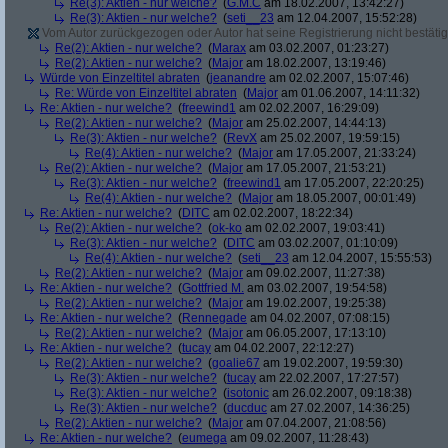
Re(3): Aktien - nur welche?
(
G.M.C
am 18.02.2007, 13:42:27)
Re(3): Aktien - nur welche?
(
seti__23
am 12.04.2007, 15:52:28)
Vom Autor zurückgezogen oder Autor hat seine Registrierung nicht bestätig
Re(2): Aktien - nur welche?
(
Marax
am 03.02.2007, 01:23:27)
Re(2): Aktien - nur welche?
(
Major
am 18.02.2007, 13:19:46)
Würde von Einzeltitel abraten
(
jeanandre
am 02.02.2007, 15:07:46)
Re: Würde von Einzeltitel abraten
(
Major
am 01.06.2007, 14:11:32)
Re: Aktien - nur welche?
(
freewind1
am 02.02.2007, 16:29:09)
Re(2): Aktien - nur welche?
(
Major
am 25.02.2007, 14:44:13)
Re(3): Aktien - nur welche?
(
RevX
am 25.02.2007, 19:59:15)
Re(4): Aktien - nur welche?
(
Major
am 17.05.2007, 21:33:24)
Re(2): Aktien - nur welche?
(
Major
am 17.05.2007, 21:53:21)
Re(3): Aktien - nur welche?
(
freewind1
am 17.05.2007, 22:20:25)
Re(4): Aktien - nur welche?
(
Major
am 18.05.2007, 00:01:49)
Re: Aktien - nur welche?
(
DITC
am 02.02.2007, 18:22:34)
Re(2): Aktien - nur welche?
(
ok-ko
am 02.02.2007, 19:03:41)
Re(3): Aktien - nur welche?
(
DITC
am 03.02.2007, 01:10:09)
Re(4): Aktien - nur welche?
(
seti__23
am 12.04.2007, 15:55:53)
Re(2): Aktien - nur welche?
(
Major
am 09.02.2007, 11:27:38)
Re: Aktien - nur welche?
(
Gottfried M.
am 03.02.2007, 19:54:58)
Re(2): Aktien - nur welche?
(
Major
am 19.02.2007, 19:25:38)
Re: Aktien - nur welche?
(
Rennegade
am 04.02.2007, 07:08:15)
Re(2): Aktien - nur welche?
(
Major
am 06.05.2007, 17:13:10)
Re: Aktien - nur welche?
(
tucay
am 04.02.2007, 22:12:27)
Re(2): Aktien - nur welche?
(
goalie67
am 19.02.2007, 19:59:30)
Re(3): Aktien - nur welche?
(
tucay
am 22.02.2007, 17:27:57)
Re(3): Aktien - nur welche?
(
isotonic
am 26.02.2007, 09:18:38)
Re(3): Aktien - nur welche?
(
ducduc
am 27.02.2007, 14:36:25)
Re(2): Aktien - nur welche?
(
Major
am 07.04.2007, 21:08:56)
Re: Aktien - nur welche?
(
eumega
am 09.02.2007, 11:28:43)