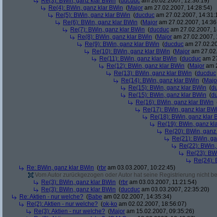
Re(3): BWin, ganz klar BWin
(
ducduc
am 26.02.2007, 12:36:19)
Re(4): BWin, ganz klar BWin
(
Major
am 27.02.2007, 14:28:54)
Re(5): BWin, ganz klar BWin
(
ducduc
am 27.02.2007, 14:31:
Re(6): BWin, ganz klar BWin
(
Major
am 27.02.2007, 14:36
Re(7): BWin, ganz klar BWin
(
ducduc
am 27.02.2007, 1
Re(8): BWin, ganz klar BWin
(
Major
am 27.02.2007, 
Re(9): BWin, ganz klar BWin
(
ducduc
am 27.02.20
Re(10): BWin, ganz klar BWin
(
Major
am 27.02.
Re(11): BWin, ganz klar BWin
(
ducduc
am 27
Re(12): BWin, ganz klar BWin
(
Major
am 2
Re(13): BWin, ganz klar BWin
(
ducduc
Re(14): BWin, ganz klar BWin
(
Majo
Re(15): BWin, ganz klar BWin
(
d
Re(15): BWin, ganz klar BWin
(
d
Re(16): BWin, ganz klar BWin
Re(17): BWin, ganz klar BW
Re(18): BWin, ganz klar 
Re(19): BWin, ganz kl
Re(20): BWin, ganz
Re(21): BWin, ga
Re(22): BWin,
Re(23): BW
Re(24): 
Re: BWin, ganz klar BWin
(
rbr
am 03.03.2007, 10:22:45)
Vom Autor zurückgezogen oder Autor hat seine Registrierung nicht bes
Re(3): BWin, ganz klar BWin
(
rbr
am 03.03.2007, 11:21:54)
Re(3): BWin, ganz klar BWin
(
ducduc
am 03.03.2007, 22:35:20)
Re: Aktien - nur welche?
(
Babe
am 02.02.2007, 14:35:34)
Re(2): Aktien - nur welche?
(
ok-ko
am 02.02.2007, 18:56:07)
Re(3): Aktien - nur welche?
(
Major
am 15.02.2007, 09:35:26)