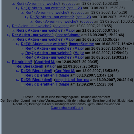
Re(2): Aktien - nur welche?
(
ducduc
am 13.08.2007, 15:03:33)
Re(3): Aktien - nur welche?
(
seti__23
am 13.08.2007, 15:39:35)
Re(4): Aktien - nur welche?
(
ducduc
am 13.08.2007, 15:45:29)
Re(5): Aktien - nur welche?
(
seti__23
am 13.08.2007, 15:53:06)
Re(6): Aktien - nur welche?
(
ducduc
am 13.08.2007, 16:00:0
Re: Aktien - nur welche?
(
edv-tipps
am 12.08.2007, 21:18:55)
Re(2): Aktien - nur welche?
(
Major
am 21.08.2007, 00:07:36)
Re: Aktien - nur welche?
(
InnereStimme
am 16.08.2007, 15:22:46)
Re(2): Aktien - nur welche?
(
Major
am 16.08.2007, 16:35:02)
Re(3): Aktien - nur welche?
(
InnereStimme
am 16.08.2007, 16:42:1
Re(4): Aktien - nur welche?
(
Major
am 16.08.2007, 16:55:47)
Re(4): Aktien - nur welche?
(
Major
am 16.08.2007, 17:59:02)
Re(4): Aktien - nur welche?
(
Major
am 16.08.2007, 19:03:21)
Bieraktien!!
(
Gottfried M.
am 12.09.2007, 20:03:35)
Re: Bieraktien!!
(
Major
am 12.09.2007, 23:58:18)
Re(2): Bieraktien!!
(
Gottfried M.
am 13.09.2007, 15:53:55)
Re(3): Bieraktien!!
(
Major
am 03.10.2007, 13:47:16)
Re(2): Bieraktien!!
(
long_island_ice_tea
am 16.09.2007, 20:42:14)
Re(3): Bieraktien!!
(
Major
am 17.09.2007, 15:23:06)
Dieses Forum ist eine frei zugängliche Diskussionsplattform.
Der Betreiber übernimmt keine Verantwortung für den Inhalt der Beiträge und behält sich das
Recht vor, Beiträge mit rechtswidrigem oder anstößigem Inhalt zu löschen.
Datenschutzerklärung