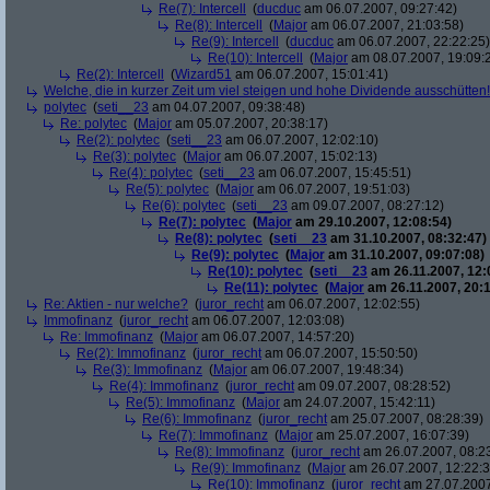
Re(7): Intercell
(
ducduc
am 06.07.2007, 09:27:42)
Re(8): Intercell
(
Major
am 06.07.2007, 21:03:58)
Re(9): Intercell
(
ducduc
am 06.07.2007, 22:22:25)
Re(10): Intercell
(
Major
am 08.07.2007, 19:09:
Re(2): Intercell
(
Wizard51
am 06.07.2007, 15:01:41)
Welche, die in kurzer Zeit um viel steigen und hohe Dividende ausschütten! 
polytec
(
seti__23
am 04.07.2007, 09:38:48)
Re: polytec
(
Major
am 05.07.2007, 20:38:17)
Re(2): polytec
(
seti__23
am 06.07.2007, 12:02:10)
Re(3): polytec
(
Major
am 06.07.2007, 15:02:13)
Re(4): polytec
(
seti__23
am 06.07.2007, 15:45:51)
Re(5): polytec
(
Major
am 06.07.2007, 19:51:03)
Re(6): polytec
(
seti__23
am 09.07.2007, 08:27:12)
Re(7): polytec
(
Major
am 29.10.2007, 12:08:54)
Re(8): polytec
(
seti__23
am 31.10.2007, 08:32:47)
Re(9): polytec
(
Major
am 31.10.2007, 09:07:08)
Re(10): polytec
(
seti__23
am 26.11.2007, 12:
Re(11): polytec
(
Major
am 26.11.2007, 20:1
Re: Aktien - nur welche?
(
juror_recht
am 06.07.2007, 12:02:55)
Immofinanz
(
juror_recht
am 06.07.2007, 12:03:08)
Re: Immofinanz
(
Major
am 06.07.2007, 14:57:20)
Re(2): Immofinanz
(
juror_recht
am 06.07.2007, 15:50:50)
Re(3): Immofinanz
(
Major
am 06.07.2007, 19:48:34)
Re(4): Immofinanz
(
juror_recht
am 09.07.2007, 08:28:52)
Re(5): Immofinanz
(
Major
am 24.07.2007, 15:42:11)
Re(6): Immofinanz
(
juror_recht
am 25.07.2007, 08:28:39)
Re(7): Immofinanz
(
Major
am 25.07.2007, 16:07:39)
Re(8): Immofinanz
(
juror_recht
am 26.07.2007, 08:2
Re(9): Immofinanz
(
Major
am 26.07.2007, 12:22:3
Re(10): Immofinanz
(
juror_recht
am 27.07.2007