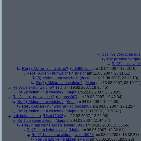
positive Vorgaben au
Re: positive Vorga
Re(2): positive 
Re(3): Aktien - nur welche?
(
edi666.com
am 10.04.2007, 13:50:16)
Re(4): Aktien - nur welche?
(
Major
am 11.08.2007, 23:11:51)
Re(5): Aktien - nur welche?
(
ducduc
am 11.08.2007, 23:13:10)
Re(6): Aktien - nur welche?
(
Major
am 13.08.2007, 09:10:21)
Re: Aktien - nur welche?
(
TDI
am 19.02.2007, 19:35:45)
Re(2): Aktien - nur welche?
(
Major
am 22.02.2007, 13:20:25)
Re: Aktien - nur welche?
(
bigboss007
am 19.02.2007, 19:42:34)
Re(2): Aktien - nur welche?
(
Beel
am 04.03.2007, 16:41:36)
Re(3): Aktien - nur welche?
(
bigboss007
am 04.03.2007, 17:12:57)
Re(2): Aktien - nur welche?
(
Major
am 11.03.2007, 13:30:41)
hab keine aktien
(
User48043
am 22.02.2007, 13:22:06)
Re: hab keine aktien
(
Major
am 04.03.2007, 11:44:24)
Re(2): hab keine aktien
(
User48043
am 04.03.2007, 15:56:56)
Re(3): hab keine aktien
(
Major
am 08.05.2007, 18:32:01)
Re(4): hab keine aktien
(
User48043
am 08.05.2007, 18:32:27)
Re(5): hab keine aktien
(
Major
am 08.05.2007, 18:59:22)