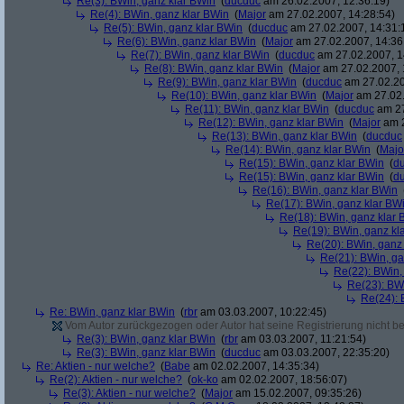
Re(3): BWin, ganz klar BWin
(
ducduc
am 26.02.2007, 12:36:19)
Re(4): BWin, ganz klar BWin
(
Major
am 27.02.2007, 14:28:54)
Re(5): BWin, ganz klar BWin
(
ducduc
am 27.02.2007, 14:31:
Re(6): BWin, ganz klar BWin
(
Major
am 27.02.2007, 14:36
Re(7): BWin, ganz klar BWin
(
ducduc
am 27.02.2007, 1
Re(8): BWin, ganz klar BWin
(
Major
am 27.02.2007, 
Re(9): BWin, ganz klar BWin
(
ducduc
am 27.02.20
Re(10): BWin, ganz klar BWin
(
Major
am 27.02.
Re(11): BWin, ganz klar BWin
(
ducduc
am 27
Re(12): BWin, ganz klar BWin
(
Major
am 2
Re(13): BWin, ganz klar BWin
(
ducduc
Re(14): BWin, ganz klar BWin
(
Majo
Re(15): BWin, ganz klar BWin
(
d
Re(15): BWin, ganz klar BWin
(
d
Re(16): BWin, ganz klar BWin
Re(17): BWin, ganz klar BW
Re(18): BWin, ganz klar 
Re(19): BWin, ganz kl
Re(20): BWin, ganz
Re(21): BWin, ga
Re(22): BWin,
Re(23): BW
Re(24): 
Re: BWin, ganz klar BWin
(
rbr
am 03.03.2007, 10:22:45)
Vom Autor zurückgezogen oder Autor hat seine Registrierung nicht bes
Re(3): BWin, ganz klar BWin
(
rbr
am 03.03.2007, 11:21:54)
Re(3): BWin, ganz klar BWin
(
ducduc
am 03.03.2007, 22:35:20)
Re: Aktien - nur welche?
(
Babe
am 02.02.2007, 14:35:34)
Re(2): Aktien - nur welche?
(
ok-ko
am 02.02.2007, 18:56:07)
Re(3): Aktien - nur welche?
(
Major
am 15.02.2007, 09:35:26)