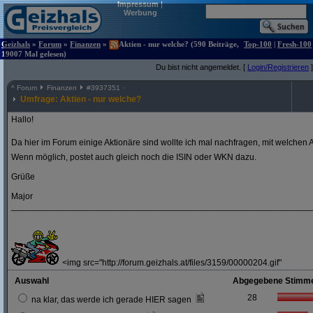
Impressum
|
Werbung
Geizhals
»
Forum
»
Finanzen
»
Aktien - nur welche? (590 Beiträge,
Top-100
|
Fresh-100
19007 Mal gelesen)
Du bist nicht angemeldet. [
Login/Registrieren
]
^
Forum
Finanzen
#
3937351
Umfrage: Aktien - nur welche?
Hallo!
Da hier im Forum einige Aktionäre sind wollte ich mal nachfragen, mit welchen A
Wenn möglich, postet auch gleich noch die ISIN oder WKN dazu.
Grüße
Major
_____________________________________________________________
<img src="http://forum.geizhals.at/files/3159/00000204.gif"
Auswahl
Abgegebene Stimm
28
na klar, das werde ich gerade HIER sagen