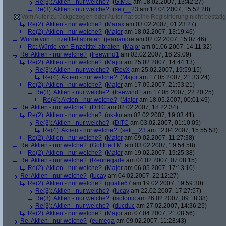
Re(3): Aktien - nur welche?
(
G.M.C
am 18.02.2007, 13:42:27)
Re(3): Aktien - nur welche?
(
seti__23
am 12.04.2007, 15:52:28)
Vom Autor zurückgezogen oder Autor hat seine Registrierung nicht bestätig
Re(2): Aktien - nur welche?
(
Marax
am 03.02.2007, 01:23:27)
Re(2): Aktien - nur welche?
(
Major
am 18.02.2007, 13:19:46)
Würde von Einzeltitel abraten
(
jeanandre
am 02.02.2007, 15:07:46)
Re: Würde von Einzeltitel abraten
(
Major
am 01.06.2007, 14:11:32)
Re: Aktien - nur welche?
(
freewind1
am 02.02.2007, 16:29:09)
Re(2): Aktien - nur welche?
(
Major
am 25.02.2007, 14:44:13)
Re(3): Aktien - nur welche?
(
RevX
am 25.02.2007, 19:59:15)
Re(4): Aktien - nur welche?
(
Major
am 17.05.2007, 21:33:24)
Re(2): Aktien - nur welche?
(
Major
am 17.05.2007, 21:53:21)
Re(3): Aktien - nur welche?
(
freewind1
am 17.05.2007, 22:20:25)
Re(4): Aktien - nur welche?
(
Major
am 18.05.2007, 00:01:49)
Re: Aktien - nur welche?
(
DITC
am 02.02.2007, 18:22:34)
Re(2): Aktien - nur welche?
(
ok-ko
am 02.02.2007, 19:03:41)
Re(3): Aktien - nur welche?
(
DITC
am 03.02.2007, 01:10:09)
Re(4): Aktien - nur welche?
(
seti__23
am 12.04.2007, 15:55:53)
Re(2): Aktien - nur welche?
(
Major
am 09.02.2007, 11:27:38)
Re: Aktien - nur welche?
(
Gottfried M.
am 03.02.2007, 19:54:58)
Re(2): Aktien - nur welche?
(
Major
am 19.02.2007, 19:25:38)
Re: Aktien - nur welche?
(
Rennegade
am 04.02.2007, 07:08:15)
Re(2): Aktien - nur welche?
(
Major
am 06.05.2007, 17:13:10)
Re: Aktien - nur welche?
(
tucay
am 04.02.2007, 22:12:27)
Re(2): Aktien - nur welche?
(
goalie67
am 19.02.2007, 19:59:30)
Re(3): Aktien - nur welche?
(
tucay
am 22.02.2007, 17:27:57)
Re(3): Aktien - nur welche?
(
isotonic
am 26.02.2007, 09:18:38)
Re(3): Aktien - nur welche?
(
ducduc
am 27.02.2007, 14:36:25)
Re(2): Aktien - nur welche?
(
Major
am 07.04.2007, 21:08:56)
Re: Aktien - nur welche?
(
eumega
am 09.02.2007, 11:28:43)