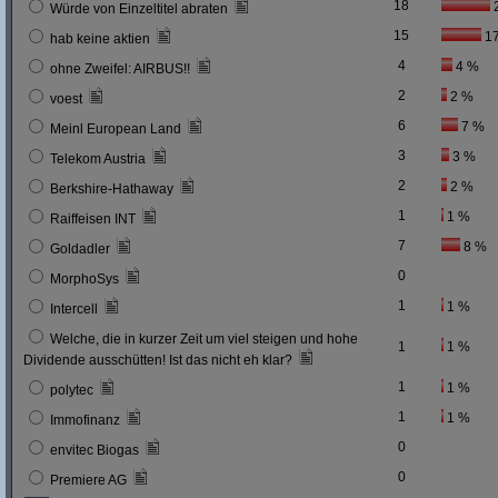
18
Würde von Einzeltitel abraten
15
1
hab keine aktien
4
4 %
ohne Zweifel: AIRBUS!!
2
2 %
voest
6
7 %
Meinl European Land
3
3 %
Telekom Austria
2
2 %
Berkshire-Hathaway
1
1 %
Raiffeisen INT
7
8 %
Goldadler
0
MorphoSys
1
1 %
Intercell
Welche, die in kurzer Zeit um viel steigen und hohe
1
1 %
Dividende ausschütten! Ist das nicht eh klar?
1
1 %
polytec
1
1 %
Immofinanz
0
envitec Biogas
0
Premiere AG