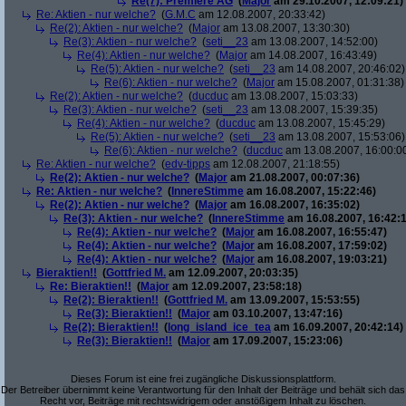
Re(7): Premiere AG
(
Major
am 29.10.2007, 12:09:21)
Re: Aktien - nur welche?
(
G.M.C
am 12.08.2007, 20:33:42)
Re(2): Aktien - nur welche?
(
Major
am 13.08.2007, 13:30:30)
Re(3): Aktien - nur welche?
(
seti__23
am 13.08.2007, 14:52:00)
Re(4): Aktien - nur welche?
(
Major
am 14.08.2007, 16:43:49)
Re(5): Aktien - nur welche?
(
seti__23
am 14.08.2007, 20:46:02)
Re(6): Aktien - nur welche?
(
Major
am 15.08.2007, 01:31:38)
Re(2): Aktien - nur welche?
(
ducduc
am 13.08.2007, 15:03:33)
Re(3): Aktien - nur welche?
(
seti__23
am 13.08.2007, 15:39:35)
Re(4): Aktien - nur welche?
(
ducduc
am 13.08.2007, 15:45:29)
Re(5): Aktien - nur welche?
(
seti__23
am 13.08.2007, 15:53:06)
Re(6): Aktien - nur welche?
(
ducduc
am 13.08.2007, 16:00:0
Re: Aktien - nur welche?
(
edv-tipps
am 12.08.2007, 21:18:55)
Re(2): Aktien - nur welche?
(
Major
am 21.08.2007, 00:07:36)
Re: Aktien - nur welche?
(
InnereStimme
am 16.08.2007, 15:22:46)
Re(2): Aktien - nur welche?
(
Major
am 16.08.2007, 16:35:02)
Re(3): Aktien - nur welche?
(
InnereStimme
am 16.08.2007, 16:42:1
Re(4): Aktien - nur welche?
(
Major
am 16.08.2007, 16:55:47)
Re(4): Aktien - nur welche?
(
Major
am 16.08.2007, 17:59:02)
Re(4): Aktien - nur welche?
(
Major
am 16.08.2007, 19:03:21)
Bieraktien!!
(
Gottfried M.
am 12.09.2007, 20:03:35)
Re: Bieraktien!!
(
Major
am 12.09.2007, 23:58:18)
Re(2): Bieraktien!!
(
Gottfried M.
am 13.09.2007, 15:53:55)
Re(3): Bieraktien!!
(
Major
am 03.10.2007, 13:47:16)
Re(2): Bieraktien!!
(
long_island_ice_tea
am 16.09.2007, 20:42:14)
Re(3): Bieraktien!!
(
Major
am 17.09.2007, 15:23:06)
Dieses Forum ist eine frei zugängliche Diskussionsplattform.
Der Betreiber übernimmt keine Verantwortung für den Inhalt der Beiträge und behält sich das
Recht vor, Beiträge mit rechtswidrigem oder anstößigem Inhalt zu löschen.