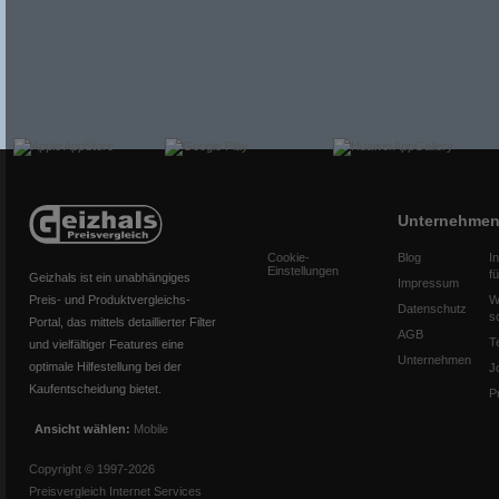
Unternehme
Cookie-
Blog
I
Einstellungen
f
Geizhals ist ein unabhängiges
Impressum
Preis- und Produktvergleichs-
W
Datenschutz
s
Portal, das mittels detaillierter Filter
AGB
T
und vielfältiger Features eine
Unternehmen
optimale Hilfestellung bei der
J
Kaufentscheidung bietet.
P
Ansicht wählen:
Mobile
Copyright © 1997-2026
Preisvergleich Internet Services