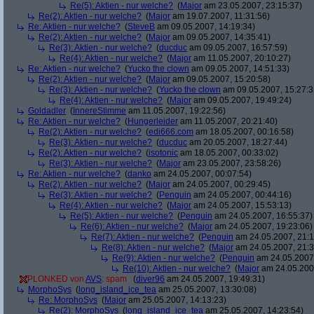
Re(5): Aktien - nur welche?
(
Major
am 23.05.2007, 23:15:37)
Re(2): Aktien - nur welche?
(
Major
am 19.07.2007, 11:31:56)
Re: Aktien - nur welche?
(
SteveB
am 09.05.2007, 14:19:34)
Re(2): Aktien - nur welche?
(
Major
am 09.05.2007, 14:35:41)
Re(3): Aktien - nur welche?
(
ducduc
am 09.05.2007, 16:57:59)
Re(4): Aktien - nur welche?
(
Major
am 11.05.2007, 20:10:27)
Re: Aktien - nur welche?
(
Yucko the clown
am 09.05.2007, 14:51:33)
Re(2): Aktien - nur welche?
(
Major
am 09.05.2007, 15:20:58)
Re(3): Aktien - nur welche?
(
Yucko the clown
am 09.05.2007, 15:27:3
Re(4): Aktien - nur welche?
(
Major
am 09.05.2007, 19:49:24)
Goldadler
(
InnereStimme
am 11.05.2007, 19:22:56)
Re: Aktien - nur welche?
(
Hungerleider
am 11.05.2007, 20:21:40)
Re(2): Aktien - nur welche?
(
edi666.com
am 18.05.2007, 00:16:58)
Re(3): Aktien - nur welche?
(
ducduc
am 20.05.2007, 18:27:44)
Re(2): Aktien - nur welche?
(
isotonic
am 18.05.2007, 00:33:02)
Re(3): Aktien - nur welche?
(
Major
am 23.05.2007, 23:58:26)
Re: Aktien - nur welche?
(
danko
am 24.05.2007, 00:07:54)
Re(2): Aktien - nur welche?
(
Major
am 24.05.2007, 00:29:45)
Re(3): Aktien - nur welche?
(
Penguin
am 24.05.2007, 00:44:16)
Re(4): Aktien - nur welche?
(
Major
am 24.05.2007, 15:53:13)
Re(5): Aktien - nur welche?
(
Penguin
am 24.05.2007, 16:55:37)
Re(6): Aktien - nur welche?
(
Major
am 24.05.2007, 19:23:06)
Re(7): Aktien - nur welche?
(
Penguin
am 24.05.2007, 21:1
Re(8): Aktien - nur welche?
(
Major
am 24.05.2007, 21:3
Re(9): Aktien - nur welche?
(
Penguin
am 24.05.2007,
Re(10): Aktien - nur welche?
(
Major
am 24.05.2007
PLONKED von
AVS
: spam
(
diver96
am 24.05.2007, 19:49:31)
MorphoSys
(
long_island_ice_tea
am 25.05.2007, 13:30:08)
Re: MorphoSys
(
Major
am 25.05.2007, 14:13:23)
Re(2): MorphoSys
(
long_island_ice_tea
am 25.05.2007, 14:23:54)