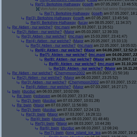
Re(5): Berkshire-Hathaway
(
josefh
am 07.05.2007, 13:46:53
Vom Autor zurückgezogen oder Autor hat seine Registrierun
Re(7): Berkshire-Hathaway
(
josefh
am 07.05.2007, 18:
Re(3): Berkshire-Hathaway
(
josefh
am 07.05.2007, 13:45:54)
Re(4): Berkshire-Hathaway
(
tucay
am 08.05.2007, 11:34:37)
Re: Aktien - nur welche?
(
mc.mani
am 05.03.2007, 11:26:51)
Re(2): Aktien - nur welche?
(
Major
am 05.03.2007, 12:39:33)
Re(3): Aktien - nur welche?
(
mc.mani
am 15.03.2007, 23:41:47)
Re(4): Aktien - nur welche?
(
Major
am 20.05.2007, 15:33:13)
Re(5): Aktien - nur welche?
(
mc.mani
am 22.05.2007, 18:05:02)
Re(6): Aktien - nur welche?
(
Major
am 04.09.2007, 12:52:2
Re(7): Aktien - nur welche?
(
mc.mani
am 04.09.2007, 22
Re(8): Aktien - nur welche?
(
Major
am 29.10.2007, 12
Re(9): Aktien - nur welche?
(
mc.mani
am 31.10.200
Re(10): Aktien - nur welche?
(
Major
am 16.11.20
Re: Aktien - nur welche?
(
Cherrymoon2002
am 05.03.2007, 21:50:16)
Re(2): Aktien - nur welche?
(
Major
am 06.03.2007, 23:25:52)
Re(3): Aktien - nur welche?
(
Cherrymoon2002
am 07.03.2007, 15:22
Re(4): Aktien - nur welche?
(
Major
am 07.03.2007, 16:27:17)
bwin
(
ducduc
am 06.03.2007, 10:02:09)
Re: bwin
(
redseven
am 06.03.2007, 23:37:42)
Re(2): bwin
(
ducduc
am 07.03.2007, 10:01:28)
Re: bwin
(
Major
am 07.03.2007, 11:56:00)
Re(2): bwin
(
ducduc
am 07.03.2007, 12:24:13)
Re(3): bwin
(
Major
am 07.03.2007, 16:28:11)
Re(4): bwin
(
ducduc
am 08.03.2007, 01:48:46)
Re(5): bwin
(
Major
am 08.03.2007, 10:44:28)
Re(6): bwin
(
ducduc
am 08.03.2007, 12:08:24)
Re(7): bwin
(
long_island_ice_tea
am 05.06.2007, 19:2