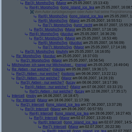
Re(3): MorphoSys
(
Major
am 25.05.2007, 15:13:43)
Re(4): MorphoSys
(
long_island_ice_tea
am 25.05.2007, 16:08:
Vom Autor zurückgezogen oder Autor hat seine Registrierung 
Re(6): MorphoSys
(
long_island_ice_tea
am 25.05.2007, 1
Re(6): MorphoSys
(
Major
am 25.05.2007, 16:55:51)
Re(7): MorphoSys
(
juror_recht
am 06.07.2007, 15:55:2
Re(5): MorphoSys
(
Major
am 25.05.2007, 17:16:18)
Re(4): MorphoSys
(
ducduc
am 25.05.2007, 16:36:29)
Re(5): MorphoSys
(
Major
am 25.05.2007, 16:53:48)
Re(6): MorphoSys
(
ducduc
am 25.05.2007, 16:56:09)
Re(7): MorphoSys
(
Major
am 25.05.2007, 17:14:18)
Re(3): MorphoSys
(
muhrly
am 25.05.2007, 16:16:05)
Re: MorphoSys
(
ducduc
am 25.05.2007, 16:37:03)
Re(2): MorphoSys
(
Major
am 25.05.2007, 16:56:54)
Milchpulver, ich sage nur Milchpulver...
(
nergal
am 25.05.2007, 16:49:04)
Re: Aktien - nur welche?
(
nikolay
am 05.06.2007, 19:36:17)
Re(2): Aktien - nur welche?
(
isotonic
am 06.06.2007, 13:22:11)
Re(2): Aktien - nur welche?
(
Major
am 06.06.2007, 14:26:19)
Re(3): Aktien - nur welche?
(
tucay
am 06.06.2007, 18:17:39)
Re(4): Aktien - nur welche?
(
Major
am 07.06.2007, 03:33:15)
Re(5): Aktien - nur welche?
(
tucay
am 12.06.2007, 17:35:17)
Intercell
(
moby
am 16.06.2007, 16:18:47)
Re: Intercell
(
Major
am 18.06.2007, 11:17:39)
Re(2): Intercell
(
long_island_ice_tea
am 27.06.2007, 13:37:28)
Re(3): Intercell
(
Major
am 28.06.2007, 00:57:55)
Re(4): Intercell
(
long_island_ice_tea
am 28.06.2007, 16:27:40)
Re(5): Intercell
(
Major
am 02.07.2007, 13:20:43)
Re(6): Intercell
(
long_island_ice_tea
am 02.07.2007, 14:5
Re(7): Intercell
(
Major
am 02.07.2007, 20:22:38)
Re(8): Intercell
(
long_island_ice_tea
am 02.07.2007,