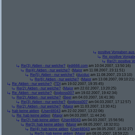
positive Vorgaben au
Re: positive Vorga
Re(2): positive 
Re(3): Aktien - nur welche?
(
edi666.com
am 10.04.2007, 13:50:16)
Re(4): Aktien - nur welche?
(
Major
am 11.08.2007, 23:11:51)
Re(5): Aktien - nur welche?
(
ducduc
am 11.08.2007, 23:13:10)
Re(6): Aktien - nur welche?
(
Major
am 13.08.2007, 09:10:21)
Re: Aktien - nur welche?
(
TDI
am 19.02.2007, 19:35:45)
Re(2): Aktien - nur welche?
(
Major
am 22.02.2007, 13:20:25)
Re: Aktien - nur welche?
(
bigboss007
am 19.02.2007, 19:42:34)
Re(2): Aktien - nur welche?
(
Beel
am 04.03.2007, 16:41:36)
Re(3): Aktien - nur welche?
(
bigboss007
am 04.03.2007, 17:12:57)
Re(2): Aktien - nur welche?
(
Major
am 11.03.2007, 13:30:41)
hab keine aktien
(
User48043
am 22.02.2007, 13:22:06)
Re: hab keine aktien
(
Major
am 04.03.2007, 11:44:24)
Re(2): hab keine aktien
(
User48043
am 04.03.2007, 15:56:56)
Re(3): hab keine aktien
(
Major
am 08.05.2007, 18:32:01)
Re(4): hab keine aktien
(
User48043
am 08.05.2007, 18:32:27)
Re(5): hab keine aktien
(
Major
am 08.05.2007, 18:59:22)