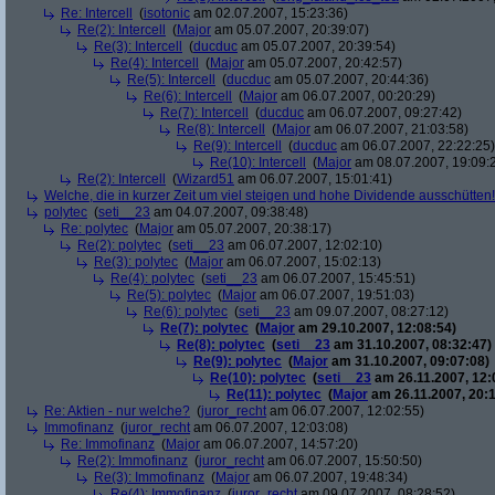
Re: Intercell
(
isotonic
am 02.07.2007, 15:23:36)
Re(2): Intercell
(
Major
am 05.07.2007, 20:39:07)
Re(3): Intercell
(
ducduc
am 05.07.2007, 20:39:54)
Re(4): Intercell
(
Major
am 05.07.2007, 20:42:57)
Re(5): Intercell
(
ducduc
am 05.07.2007, 20:44:36)
Re(6): Intercell
(
Major
am 06.07.2007, 00:20:29)
Re(7): Intercell
(
ducduc
am 06.07.2007, 09:27:42)
Re(8): Intercell
(
Major
am 06.07.2007, 21:03:58)
Re(9): Intercell
(
ducduc
am 06.07.2007, 22:22:25)
Re(10): Intercell
(
Major
am 08.07.2007, 19:09:
Re(2): Intercell
(
Wizard51
am 06.07.2007, 15:01:41)
Welche, die in kurzer Zeit um viel steigen und hohe Dividende ausschütten! 
polytec
(
seti__23
am 04.07.2007, 09:38:48)
Re: polytec
(
Major
am 05.07.2007, 20:38:17)
Re(2): polytec
(
seti__23
am 06.07.2007, 12:02:10)
Re(3): polytec
(
Major
am 06.07.2007, 15:02:13)
Re(4): polytec
(
seti__23
am 06.07.2007, 15:45:51)
Re(5): polytec
(
Major
am 06.07.2007, 19:51:03)
Re(6): polytec
(
seti__23
am 09.07.2007, 08:27:12)
Re(7): polytec
(
Major
am 29.10.2007, 12:08:54)
Re(8): polytec
(
seti__23
am 31.10.2007, 08:32:47)
Re(9): polytec
(
Major
am 31.10.2007, 09:07:08)
Re(10): polytec
(
seti__23
am 26.11.2007, 12:
Re(11): polytec
(
Major
am 26.11.2007, 20:1
Re: Aktien - nur welche?
(
juror_recht
am 06.07.2007, 12:02:55)
Immofinanz
(
juror_recht
am 06.07.2007, 12:03:08)
Re: Immofinanz
(
Major
am 06.07.2007, 14:57:20)
Re(2): Immofinanz
(
juror_recht
am 06.07.2007, 15:50:50)
Re(3): Immofinanz
(
Major
am 06.07.2007, 19:48:34)
Re(4): Immofinanz
(
juror_recht
am 09.07.2007, 08:28:52)