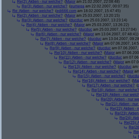
Re(2): Aktien - nur welche?
(
Major
am 21.02.2007, 22:08:48)
Re(3): Aktien - nur welche?
(
eumega
am 22.02.2007, 00:07:35)
Re: Aktien - nur welche?
(
edi666.com
am 18.02.2007, 15:47:45)
Re(2): Aktien - nur welche?
(
Major
am 25.03.2007, 13:20:15)
Re(3): Aktien - nur welche?
(
ducduc
am 25.03.2007, 13:23:14)
Re(4): Aktien - nur welche?
(
Major
am 25.03.2007, 13:26:22)
Re(5): Aktien - nur welche?
(
ducduc
am 25.03.2007, 13:27:04)
Re(6): Aktien - nur welche?
(
Major
am 13.04.2007, 07:48:41)
Re(7): Aktien - nur welche?
(
ducduc
am 13.04.2007, 09:28
Re(8): Aktien - nur welche?
(
Major
am 07.06.2007, 14:5
Re(9): Aktien - nur welche?
(
ducduc
am 07.06.2007, 
Re(10): Aktien - nur welche?
(
Major
am 07.06.2007
Re(11): Aktien - nur welche?
(
ducduc
am 07.06.
Re(12): Aktien - nur welche?
(
Major
am 07.06
Re(13): Aktien - nur welche?
(
ducduc
am 0
Re(14): Aktien - nur welche?
(
Major
am 
Re(15): Aktien - nur welche?
(
ducdu
Re(16): Aktien - nur welche?
(
Maj
Re(17): Aktien - nur welche?
(
Re(18): Aktien - nur welche
Re(19): Aktien - nur welc
Re(20): Aktien - nur w
Re(21): Aktien - nu
Re(22): Aktien -
Re(23): Aktien
Re(24): Akt
Re(25): 
Re(26)
Re(