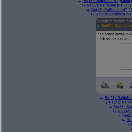
Re(16): Raiffeisen INT
(
Major
a
Re(17): Raiffeisen INT
(
duc
Re(18): Raiffeisen INT
(
-
Re(19): Raiffeisen INT
^
Forum
Finanzen
#
Re(20): Raiffeisen
hab schon etwas in d
mich schon aus, aber 
Re(21): Raiffeis
Re(22): Raiffe
Re(23): Rai
Re(24): 
Re(25)
Re(