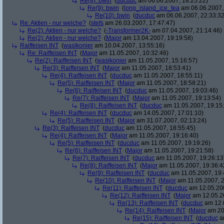
Re(8): bwin
(
ducduc
am 06.06.2007, 18:25:22)
Re(9): bwin
(
long_island_ice_tea
am 06.06.2007,
Re(10): bwin
(
ducduc
am 06.06.2007, 22:33:32
Re: Aktien - nur welche?
(
stefs
am 26.03.2007, 17:47:47)
Re(2): Aktien - nur welche?
(
-Transformer2K-
am 07.04.2007, 21:14:46)
Re(2): Aktien - nur welche?
(
Major
am 13.04.2007, 19:19:58)
Raiffeisen INT
(
wasikonier
am 10.04.2007, 13:55:16)
Re: Raiffeisen INT
(
Major
am 11.05.2007, 10:32:46)
Re(2): Raiffeisen INT
(
wasikonier
am 11.05.2007, 15:16:57)
Re(3): Raiffeisen INT
(
Major
am 11.05.2007, 18:53:41)
Re(4): Raiffeisen INT
(
ducduc
am 11.05.2007, 18:55:11)
Re(5): Raiffeisen INT
(
Major
am 11.05.2007, 18:58:21)
Re(6): Raiffeisen INT
(
ducduc
am 11.05.2007, 19:03:46)
Re(7): Raiffeisen INT
(
Major
am 11.05.2007, 19:13:54)
Re(8): Raiffeisen INT
(
ducduc
am 11.05.2007, 19:15
Re(4): Raiffeisen INT
(
ducduc
am 14.05.2007, 17:01:10)
Re(5): Raiffeisen INT
(
Major
am 31.07.2007, 02:13:24)
Re(3): Raiffeisen INT
(
ducduc
am 11.05.2007, 18:55:45)
Re(4): Raiffeisen INT
(
Major
am 11.05.2007, 19:16:40)
Re(5): Raiffeisen INT
(
ducduc
am 11.05.2007, 19:19:26)
Re(6): Raiffeisen INT
(
Major
am 11.05.2007, 19:21:58)
Re(7): Raiffeisen INT
(
ducduc
am 11.05.2007, 19:26:13
Re(8): Raiffeisen INT
(
Major
am 11.05.2007, 19:36:4
Re(9): Raiffeisen INT
(
ducduc
am 11.05.2007, 19:
Re(10): Raiffeisen INT
(
Major
am 11.05.2007, 2
Re(11): Raiffeisen INT
(
ducduc
am 12.05.200
Re(12): Raiffeisen INT
(
Major
am 12.05.20
Re(13): Raiffeisen INT
(
ducduc
am 12.0
Re(14): Raiffeisen INT
(
Major
am 20.
Re(15): Raiffeisen INT
(
ducduc
am