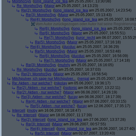
MorphoSys
(
long_island_ice_tea
am 25.05.2007, 13:30:08)
Re: MorphoSys
(
Major
am 25.05.2007, 14:13:23)
Re(2): MorphoSys
(
long_island_ice_tea
am 25.05.2007, 14:23:54)
Re(3): MorphoSys
(
Major
am 25.05.2007, 15:13:43)
Re(4): MorphoSys
(
long_island_ice_tea
am 25.05.2007, 16:08:
Vom Autor zurückgezogen oder Autor hat seine Registrierung 
Re(6): MorphoSys
(
long_island_ice_tea
am 25.05.2007, 1
Re(6): MorphoSys
(
Major
am 25.05.2007, 16:55:51)
Re(7): MorphoSys
(
juror_recht
am 06.07.2007, 15:55:2
Re(5): MorphoSys
(
Major
am 25.05.2007, 17:16:18)
Re(4): MorphoSys
(
ducduc
am 25.05.2007, 16:36:29)
Re(5): MorphoSys
(
Major
am 25.05.2007, 16:53:48)
Re(6): MorphoSys
(
ducduc
am 25.05.2007, 16:56:09)
Re(7): MorphoSys
(
Major
am 25.05.2007, 17:14:18)
Re(3): MorphoSys
(
muhrly
am 25.05.2007, 16:16:05)
Re: MorphoSys
(
ducduc
am 25.05.2007, 16:37:03)
Re(2): MorphoSys
(
Major
am 25.05.2007, 16:56:54)
Milchpulver, ich sage nur Milchpulver...
(
nergal
am 25.05.2007, 16:49:04)
Re: Aktien - nur welche?
(
nikolay
am 05.06.2007, 19:36:17)
Re(2): Aktien - nur welche?
(
isotonic
am 06.06.2007, 13:22:11)
Re(2): Aktien - nur welche?
(
Major
am 06.06.2007, 14:26:19)
Re(3): Aktien - nur welche?
(
tucay
am 06.06.2007, 18:17:39)
Re(4): Aktien - nur welche?
(
Major
am 07.06.2007, 03:33:15)
Re(5): Aktien - nur welche?
(
tucay
am 12.06.2007, 17:35:17)
Intercell
(
moby
am 16.06.2007, 16:18:47)
Re: Intercell
(
Major
am 18.06.2007, 11:17:39)
Re(2): Intercell
(
long_island_ice_tea
am 27.06.2007, 13:37:28)
Re(3): Intercell
(
Major
am 28.06.2007, 00:57:55)
Re(4): Intercell
(
long_island_ice_tea
am 28.06.2007, 16:27:40)
Re(5): Intercell
(
Major
am 02.07.2007, 13:20:43)