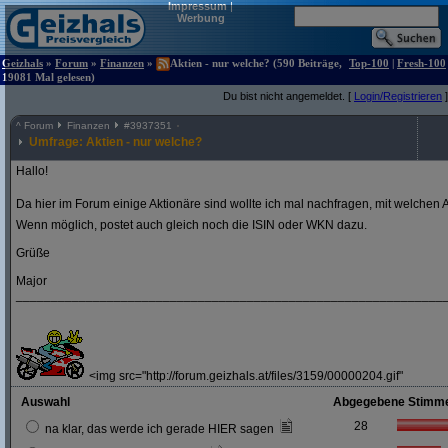
Impressum
|
Werbung
Geizhals
»
Forum
»
Finanzen
»
Aktien - nur welche? (590 Beiträge,
Top-100
|
Fresh-100
19081 Mal gelesen)
Du bist nicht angemeldet. [
Login/Registrieren
]
^
Forum
Finanzen
#
3937351
Umfrage: Aktien - nur welche?
Hallo!
Da hier im Forum einige Aktionäre sind wollte ich mal nachfragen, mit welchen A
Wenn möglich, postet auch gleich noch die ISIN oder WKN dazu.
Grüße
Major
_____________________________________________________________
<img src="http://forum.geizhals.at/files/3159/00000204.gif"
Auswahl
Abgegebene Stimm
28
na klar, das werde ich gerade HIER sagen