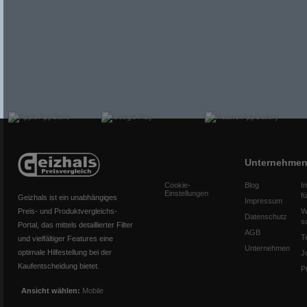
Unternehme
Cookie-
Blog
I
Einstellungen
f
Geizhals ist ein unabhängiges
Impressum
Preis- und Produktvergleichs-
W
Datenschutz
s
Portal, das mittels detaillierter Filter
AGB
T
und vielfältiger Features eine
Unternehmen
optimale Hilfestellung bei der
J
Kaufentscheidung bietet.
P
Ansicht wählen:
Mobile