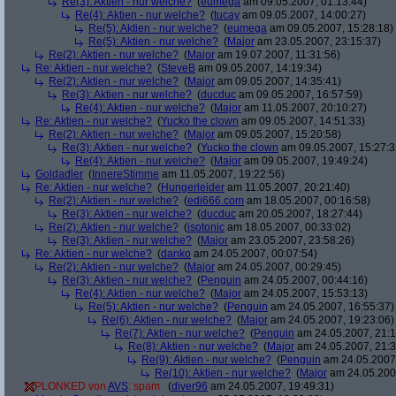
Re(3): Aktien - nur welche?
(
eumega
am 09.05.2007, 01:13:44)
Re(4): Aktien - nur welche?
(
tucay
am 09.05.2007, 14:00:27)
Re(5): Aktien - nur welche?
(
eumega
am 09.05.2007, 15:28:18)
Re(5): Aktien - nur welche?
(
Major
am 23.05.2007, 23:15:37)
Re(2): Aktien - nur welche?
(
Major
am 19.07.2007, 11:31:56)
Re: Aktien - nur welche?
(
SteveB
am 09.05.2007, 14:19:34)
Re(2): Aktien - nur welche?
(
Major
am 09.05.2007, 14:35:41)
Re(3): Aktien - nur welche?
(
ducduc
am 09.05.2007, 16:57:59)
Re(4): Aktien - nur welche?
(
Major
am 11.05.2007, 20:10:27)
Re: Aktien - nur welche?
(
Yucko the clown
am 09.05.2007, 14:51:33)
Re(2): Aktien - nur welche?
(
Major
am 09.05.2007, 15:20:58)
Re(3): Aktien - nur welche?
(
Yucko the clown
am 09.05.2007, 15:27:3
Re(4): Aktien - nur welche?
(
Major
am 09.05.2007, 19:49:24)
Goldadler
(
InnereStimme
am 11.05.2007, 19:22:56)
Re: Aktien - nur welche?
(
Hungerleider
am 11.05.2007, 20:21:40)
Re(2): Aktien - nur welche?
(
edi666.com
am 18.05.2007, 00:16:58)
Re(3): Aktien - nur welche?
(
ducduc
am 20.05.2007, 18:27:44)
Re(2): Aktien - nur welche?
(
isotonic
am 18.05.2007, 00:33:02)
Re(3): Aktien - nur welche?
(
Major
am 23.05.2007, 23:58:26)
Re: Aktien - nur welche?
(
danko
am 24.05.2007, 00:07:54)
Re(2): Aktien - nur welche?
(
Major
am 24.05.2007, 00:29:45)
Re(3): Aktien - nur welche?
(
Penguin
am 24.05.2007, 00:44:16)
Re(4): Aktien - nur welche?
(
Major
am 24.05.2007, 15:53:13)
Re(5): Aktien - nur welche?
(
Penguin
am 24.05.2007, 16:55:37)
Re(6): Aktien - nur welche?
(
Major
am 24.05.2007, 19:23:06)
Re(7): Aktien - nur welche?
(
Penguin
am 24.05.2007, 21:1
Re(8): Aktien - nur welche?
(
Major
am 24.05.2007, 21:3
Re(9): Aktien - nur welche?
(
Penguin
am 24.05.2007,
Re(10): Aktien - nur welche?
(
Major
am 24.05.2007
PLONKED von
AVS
: spam
(
diver96
am 24.05.2007, 19:49:31)