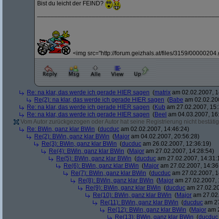
Bist du leicht der FEIND?
_____________________________________________________
<img src="http://forum.geizhals.at/files/3159/00000204.g
Re: na klar, das werde ich gerade HIER sagen
(
matrix
am 02.02.2007, 1
Re(2): na klar, das werde ich gerade HIER sagen
(
Babe
am 02.02.200
Re: na klar, das werde ich gerade HIER sagen
(
Kub
am 27.02.2007, 15:
Re: na klar, das werde ich gerade HIER sagen
(
Beel
am 04.03.2007, 16:
Vom Autor zurückgezogen oder Autor hat seine Registrierung nicht bestätig
Re: BWin, ganz klar BWin
(
ducduc
am 02.02.2007, 14:46:24)
Re(2): BWin, ganz klar BWin
(
Major
am 04.02.2007, 20:56:28)
Re(3): BWin, ganz klar BWin
(
ducduc
am 26.02.2007, 12:36:19)
Re(4): BWin, ganz klar BWin
(
Major
am 27.02.2007, 14:28:54)
Re(5): BWin, ganz klar BWin
(
ducduc
am 27.02.2007, 14:31:
Re(6): BWin, ganz klar BWin
(
Major
am 27.02.2007, 14:36
Re(7): BWin, ganz klar BWin
(
ducduc
am 27.02.2007, 1
Re(8): BWin, ganz klar BWin
(
Major
am 27.02.2007, 
Re(9): BWin, ganz klar BWin
(
ducduc
am 27.02.20
Re(10): BWin, ganz klar BWin
(
Major
am 27.02.
Re(11): BWin, ganz klar BWin
(
ducduc
am 27
Re(12): BWin, ganz klar BWin
(
Major
am 2
Re(13): BWin, ganz klar BWin
(
ducduc