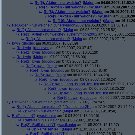
Re(6): Aktien - nur welche?
(
Major
am 04.09.2007, 12:52:2
Re(7): Aktien - nur welche?
(
mc.mani
am 04.09.2007, 22
Re(8): Aktien - nur welche?
(
Major
am 29.10.2007, 12
Re(9): Aktien - nur welche?
(
mc.mani
am 31.10.200
Re(10): Aktien - nur welche?
(
Major
am 16.11.20
Re: Aktien - nur welche?
(
Cherrymoon2002
am 05.03.2007, 21:50:16)
Re(2): Aktien - nur welche?
(
Major
am 06.03.2007, 23:25:52)
Re(3): Aktien - nur welche?
(
Cherrymoon2002
am 07.03.2007, 15:22
Re(4): Aktien - nur welche?
(
Major
am 07.03.2007, 16:27:17)
bwin
(
ducduc
am 06.03.2007, 10:02:09)
Re: bwin
(
redseven
am 06.03.2007, 23:37:42)
Re(2): bwin
(
ducduc
am 07.03.2007, 10:01:28)
Re: bwin
(
Major
am 07.03.2007, 11:56:00)
Re(2): bwin
(
ducduc
am 07.03.2007, 12:24:13)
Re(3): bwin
(
Major
am 07.03.2007, 16:28:11)
Re(4): bwin
(
ducduc
am 08.03.2007, 01:48:46)
Re(5): bwin
(
Major
am 08.03.2007, 10:44:28)
Re(6): bwin
(
ducduc
am 08.03.2007, 12:08:24)
Re(7): bwin
(
long_island_ice_tea
am 05.06.2007, 19:2
Re(8): bwin
(
ducduc
am 06.06.2007, 18:25:22)
Re(9): bwin
(
long_island_ice_tea
am 06.06.2007,
Re(10): bwin
(
ducduc
am 06.06.2007, 22:33:32
Re: Aktien - nur welche?
(
stefs
am 26.03.2007, 17:47:47)
Re(2): Aktien - nur welche?
(
-Transformer2K-
am 07.04.2007, 21:14:46)
Re(2): Aktien - nur welche?
(
Major
am 13.04.2007, 19:19:58)
Raiffeisen INT
(
wasikonier
am 10.04.2007, 13:55:16)
Re: Raiffeisen INT
(
Major
am 11.05.2007, 10:32:46)
Re(2): Raiffeisen INT
(
wasikonier
am 11.05.2007, 15:16:57)
Re(3): Raiffeisen INT
(
Major
am 11.05.2007, 18:53:41)
Re(4): Raiffeisen INT
(
ducduc
am 11.05.2007, 18:55:11)