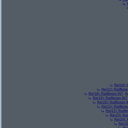
Re(24): 
Re(21): Raiffeis
Re(18): Raiffeisen INT
(
M
Re(19): Raiffeisen INT
Re(20): Raiffeisen 
Re(21): Raiffeis
Re(22): Raiffe
Re(23): Rai
Re(24): 
Re(25)