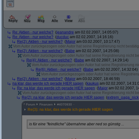
Re: Aktien - nur welche?
(
jeanandre
am 02.02.2007, 14:05:07)
Re: Aktien - nur welche?
(
ducduc
am 02.02.2007, 14:16:16)
Re(2): Aktien - nur welche?
(
Major
am 03.02.2007, 10:17:47)
Vom Autor zurückgezogen oder Autor hat seine Registrierung nicht bestätig
Re(2): Aktien - nur welche?
(
Babe
am 02.02.2007, 14:25:08)
Vom Autor zurückgezogen oder Autor hat seine Registrierung nicht bes
Re(4): Aktien - nur welche?
(
Babe
am 02.02.2007, 14:29:14)
Vom Autor zurückgezogen oder Autor hat seine Registrierung nic
Re(6): Aktien - nur welche?
(
Babe
am 02.02.2007, 14:32:04)
Vom Autor zurückgezogen oder Autor hat seine Registrierun
Re(2): Aktien - nur welche?
(
Major
am 03.02.2007, 18:46:59)
na klar, das werde ich gerade HIER sagen
(
kaukus
am 02.02.2007, 14:31:
Re: na klar, das werde ich gerade HIER sagen
(
Major
am 02.02.2007, 1
Vom Autor zurückgezogen oder Autor hat seine Registrierung nicht bes
Re(2): na klar, das werde ich gerade HIER sagen
(
extrem_oaga_nick
^
Forum
Finanzen
#
4070930
Re(3): na klar, das werde ich gerade HIER sagen
is für eine "feindliche" übernahme aber ned so günstig ...