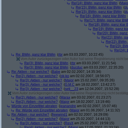
Re(14): BWin, ganz klar BWin
(
Majo
Re(15): BWin, ganz klar BWin
(
d
Re(15): BWin, ganz klar BWin
(
d
Re(16): BWin, ganz klar BWin
Re(17): BWin, ganz klar BW
Re(18): BWin, ganz klar 
Re(19): BWin, ganz kl
Re(20): BWin, ganz
Re(21): BWin, ga
Re(22): BWin,
Re(23): BW
Re(24): 
Re: BWin, ganz klar BWin
(
rbr
am 03.03.2007, 10:22:45)
Vom Autor zurückgezogen oder Autor hat seine Registrierung nicht bes
Re(3): BWin, ganz klar BWin
(
rbr
am 03.03.2007, 11:21:54)
Re(3): BWin, ganz klar BWin
(
ducduc
am 03.03.2007, 22:35:20)
Re: Aktien - nur welche?
(
Babe
am 02.02.2007, 14:35:34)
Re(2): Aktien - nur welche?
(
ok-ko
am 02.02.2007, 18:56:07)
Re(3): Aktien - nur welche?
(
Major
am 15.02.2007, 09:35:26)
Re(3): Aktien - nur welche?
(
G.M.C
am 18.02.2007, 13:42:27)
Re(3): Aktien - nur welche?
(
seti__23
am 12.04.2007, 15:52:28)
Vom Autor zurückgezogen oder Autor hat seine Registrierung nicht bestätig
Re(2): Aktien - nur welche?
(
Marax
am 03.02.2007, 01:23:27)
Re(2): Aktien - nur welche?
(
Major
am 18.02.2007, 13:19:46)
Würde von Einzeltitel abraten
(
jeanandre
am 02.02.2007, 15:07:46)
Re: Würde von Einzeltitel abraten
(
Major
am 01.06.2007, 14:11:32)
Re: Aktien - nur welche?
(
freewind1
am 02.02.2007, 16:29:09)
Re(2): Aktien - nur welche?
(
Major
am 25.02.2007, 14:44:13)
Re(3): Aktien - nur welche?
(
RevX
am 25.02.2007, 19:59:15)
Re(4): Aktien - nur welche?
(
Major
am 17.05.2007, 21:33:24)