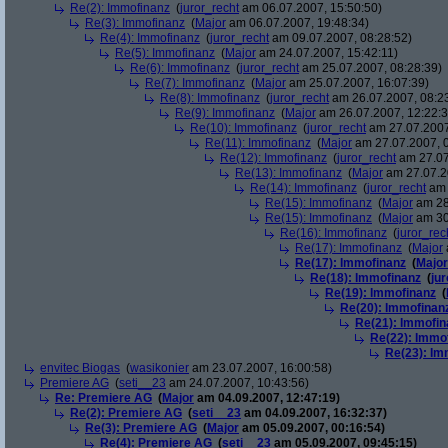
Re(2): Immofinanz
(
juror_recht
am 06.07.2007, 15:50:50)
Re(3): Immofinanz
(
Major
am 06.07.2007, 19:48:34)
Re(4): Immofinanz
(
juror_recht
am 09.07.2007, 08:28:52)
Re(5): Immofinanz
(
Major
am 24.07.2007, 15:42:11)
Re(6): Immofinanz
(
juror_recht
am 25.07.2007, 08:28:39)
Re(7): Immofinanz
(
Major
am 25.07.2007, 16:07:39)
Re(8): Immofinanz
(
juror_recht
am 26.07.2007, 08:2
Re(9): Immofinanz
(
Major
am 26.07.2007, 12:22:3
Re(10): Immofinanz
(
juror_recht
am 27.07.2007
Re(11): Immofinanz
(
Major
am 27.07.2007, 0
Re(12): Immofinanz
(
juror_recht
am 27.07
Re(13): Immofinanz
(
Major
am 27.07.2
Re(14): Immofinanz
(
juror_recht
am 
Re(15): Immofinanz
(
Major
am 28
Re(15): Immofinanz
(
Major
am 30
Re(16): Immofinanz
(
juror_rec
Re(17): Immofinanz
(
Major
Re(17): Immofinanz
(
Major
Re(18): Immofinanz
(
ju
Re(19): Immofinanz
(
Re(20): Immofinan
Re(21): Immofin
Re(22): Immo
Re(23): Im
envitec Biogas
(
wasikonier
am 23.07.2007, 16:00:58)
Premiere AG
(
seti__23
am 24.07.2007, 10:43:56)
Re: Premiere AG
(
Major
am 04.09.2007, 12:47:19)
Re(2): Premiere AG
(
seti__23
am 04.09.2007, 16:32:37)
Re(3): Premiere AG
(
Major
am 05.09.2007, 00:16:54)
Re(4): Premiere AG
(
seti__23
am 05.09.2007, 09:45:15)