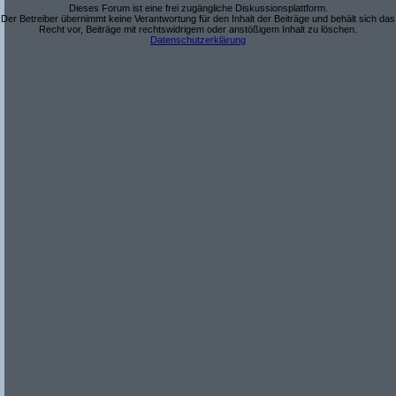
Dieses Forum ist eine frei zugängliche Diskussionsplattform.
Der Betreiber übernimmt keine Verantwortung für den Inhalt der Beiträge und behält sich das
Recht vor, Beiträge mit rechtswidrigem oder anstößigem Inhalt zu löschen.
Datenschutzerklärung