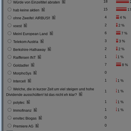
18
Würde von Einzeltitel abraten
15
1
hab keine aktien
4
4 %
ohne Zweifel: AIRBUS!!
2
2 %
voest
6
7 %
Meinl European Land
3
3 %
Telekom Austria
2
2 %
Berkshire-Hathaway
1
1 %
Raiffeisen INT
7
8 %
Goldadler
0
MorphoSys
1
1 %
Intercell
Welche, die in kurzer Zeit um viel steigen und hohe
1
1 %
Dividende ausschütten! Ist das nicht eh klar?
1
1 %
polytec
1
1 %
Immofinanz
0
envitec Biogas
0
Premiere AG