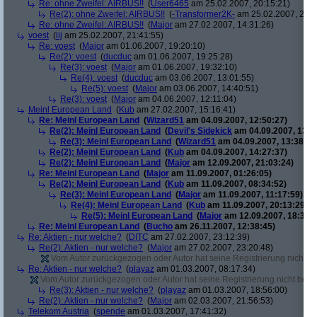
Re: ohne Zweifel: AIRBUS!!
(
User6465
am 25.02.2007, 20:15:21)
Re(2): ohne Zweifel: AIRBUS!!
(
-Transformer2K-
am 25.02.2007, 20:1
Re: ohne Zweifel: AIRBUS!!
(
Major
am 27.02.2007, 14:31:26)
voest
(
lij
am 25.02.2007, 21:41:55)
Re: voest
(
Major
am 01.06.2007, 19:20:10)
Re(2): voest
(
ducduc
am 01.06.2007, 19:25:28)
Re(3): voest
(
Major
am 01.06.2007, 19:32:10)
Re(4): voest
(
ducduc
am 03.06.2007, 13:01:55)
Re(5): voest
(
Major
am 03.06.2007, 14:40:51)
Re(3): voest
(
Major
am 04.06.2007, 12:11:04)
Meinl European Land
(
Kub
am 27.02.2007, 15:16:41)
Re: Meinl European Land
(
Wizard51
am 04.09.2007, 12:50:27)
Re(2): Meinl European Land
(
Devil's Sidekick
am 04.09.2007, 13:3
Re(3): Meinl European Land
(
Wizard51
am 04.09.2007, 13:38:20
Re(2): Meinl European Land
(
Kub
am 04.09.2007, 14:27:37)
Re(2): Meinl European Land
(
Major
am 12.09.2007, 21:03:24)
Re: Meinl European Land
(
Major
am 11.09.2007, 01:26:05)
Re(2): Meinl European Land
(
Kub
am 11.09.2007, 08:34:52)
Re(3): Meinl European Land
(
Major
am 11.09.2007, 11:17:59)
Re(4): Meinl European Land
(
Kub
am 11.09.2007, 20:13:29)
Re(5): Meinl European Land
(
Major
am 12.09.2007, 18:33:4
Re: Meinl European Land
(
Bucho
am 26.11.2007, 12:38:45)
Re: Aktien - nur welche?
(
DITC
am 27.02.2007, 23:12:39)
Re(2): Aktien - nur welche?
(
Major
am 27.02.2007, 23:20:48)
Vom Autor zurückgezogen oder Autor hat seine Registrierung nicht bes
Re: Aktien - nur welche?
(
playaz
am 01.03.2007, 08:17:34)
Vom Autor zurückgezogen oder Autor hat seine Registrierung nicht bestä
Re(3): Aktien - nur welche?
(
playaz
am 01.03.2007, 18:56:00)
Re(2): Aktien - nur welche?
(
Major
am 02.03.2007, 21:56:53)
Telekom Austria
(
spende
am 01.03.2007, 17:41:32)