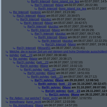
Re(6): Intercell
(
long_island_ice_tea
am 02.07.2007, 14:5
Re(7): Intercell
(
Major
am 02.07.2007, 20:22:38)
Re(8): Intercell
(
long_island_ice_tea
am 02.07.2007,
Re: Intercell
(
isotonic
am 02.07.2007, 15:23:36)
Re(2): Intercell
(
Major
am 05.07.2007, 20:39:07)
Re(3): Intercell
(
ducduc
am 05.07.2007, 20:39:54)
Re(4): Intercell
(
Major
am 05.07.2007, 20:42:57)
Re(5): Intercell
(
ducduc
am 05.07.2007, 20:44:36)
Re(6): Intercell
(
Major
am 06.07.2007, 00:20:29)
Re(7): Intercell
(
ducduc
am 06.07.2007, 09:27:42)
Re(8): Intercell
(
Major
am 06.07.2007, 21:03:58)
Re(9): Intercell
(
ducduc
am 06.07.2007, 22:22:25)
Re(10): Intercell
(
Major
am 08.07.2007, 19:09:
Re(2): Intercell
(
Wizard51
am 06.07.2007, 15:01:41)
Welche, die in kurzer Zeit um viel steigen und hohe Dividende ausschütten! 
polytec
(
seti__23
am 04.07.2007, 09:38:48)
Re: polytec
(
Major
am 05.07.2007, 20:38:17)
Re(2): polytec
(
seti__23
am 06.07.2007, 12:02:10)
Re(3): polytec
(
Major
am 06.07.2007, 15:02:13)
Re(4): polytec
(
seti__23
am 06.07.2007, 15:45:51)
Re(5): polytec
(
Major
am 06.07.2007, 19:51:03)
Re(6): polytec
(
seti__23
am 09.07.2007, 08:27:12)
Re(7): polytec
(
Major
am 29.10.2007, 12:08:54)
Re(8): polytec
(
seti__23
am 31.10.2007, 08:32:47)
Re(9): polytec
(
Major
am 31.10.2007, 09:07:08)
Re(10): polytec
(
seti__23
am 26.11.2007, 12:
Re(11): polytec
(
Major
am 26.11.2007, 20:1
Re: Aktien - nur welche?
(
juror_recht
am 06.07.2007, 12:02:55)
Immofinanz
(
juror_recht
am 06.07.2007, 12:03:08)
Re: Immofinanz
(
Major
am 06.07.2007, 14:57:20)