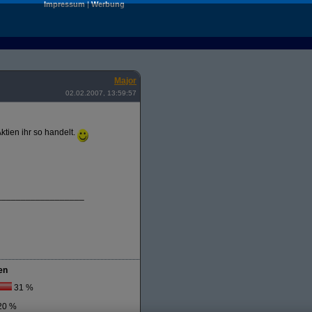
Impressum
|
Werbung
Major
02.02.2007, 13:59:57
ktien ihr so handelt.
__________________
en
31 %
20 %