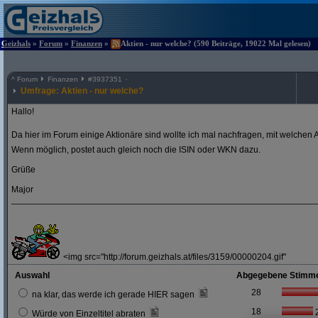
Geizhals
»
Forum
»
Finanzen
»
Aktien - nur welche? (590 Beiträge, 19022 Mal gelesen)
^
Forum
Finanzen
#
3937351
Umfrage: Aktien - nur welche?
Hallo!
Da hier im Forum einige Aktionäre sind wollte ich mal nachfragen, mit welchen A
Wenn möglich, postet auch gleich noch die ISIN oder WKN dazu.
Grüße
Major
_____________________________________________________________
<img src="http://forum.geizhals.at/files/3159/00000204.gif"
Auswahl
Abgegebene Stimm
28
na klar, das werde ich gerade HIER sagen
18
Würde von Einzeltitel abraten