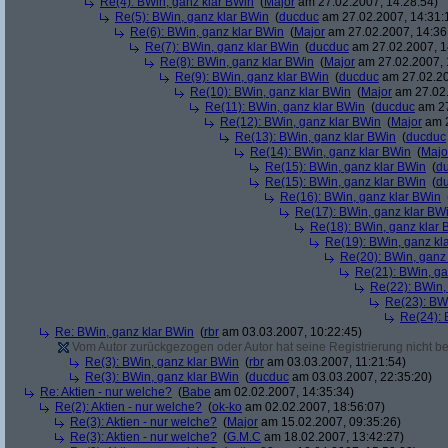
Re(4): BWin, ganz klar BWin
(
Major
am 27.02.2007, 14:28:54)
Re(5): BWin, ganz klar BWin
(
ducduc
am 27.02.2007, 14:31:
Re(6): BWin, ganz klar BWin
(
Major
am 27.02.2007, 14:36
Re(7): BWin, ganz klar BWin
(
ducduc
am 27.02.2007, 1
Re(8): BWin, ganz klar BWin
(
Major
am 27.02.2007, 
Re(9): BWin, ganz klar BWin
(
ducduc
am 27.02.20
Re(10): BWin, ganz klar BWin
(
Major
am 27.02.
Re(11): BWin, ganz klar BWin
(
ducduc
am 27
Re(12): BWin, ganz klar BWin
(
Major
am 2
Re(13): BWin, ganz klar BWin
(
ducduc
Re(14): BWin, ganz klar BWin
(
Majo
Re(15): BWin, ganz klar BWin
(
d
Re(15): BWin, ganz klar BWin
(
d
Re(16): BWin, ganz klar BWin
Re(17): BWin, ganz klar BW
Re(18): BWin, ganz klar 
Re(19): BWin, ganz kl
Re(20): BWin, ganz
Re(21): BWin, ga
Re(22): BWin,
Re(23): BW
Re(24): 
Re: BWin, ganz klar BWin
(
rbr
am 03.03.2007, 10:22:45)
Vom Autor zurückgezogen oder Autor hat seine Registrierung nicht bes
Re(3): BWin, ganz klar BWin
(
rbr
am 03.03.2007, 11:21:54)
Re(3): BWin, ganz klar BWin
(
ducduc
am 03.03.2007, 22:35:20)
Re: Aktien - nur welche?
(
Babe
am 02.02.2007, 14:35:34)
Re(2): Aktien - nur welche?
(
ok-ko
am 02.02.2007, 18:56:07)
Re(3): Aktien - nur welche?
(
Major
am 15.02.2007, 09:35:26)
Re(3): Aktien - nur welche?
(
G.M.C
am 18.02.2007, 13:42:27)