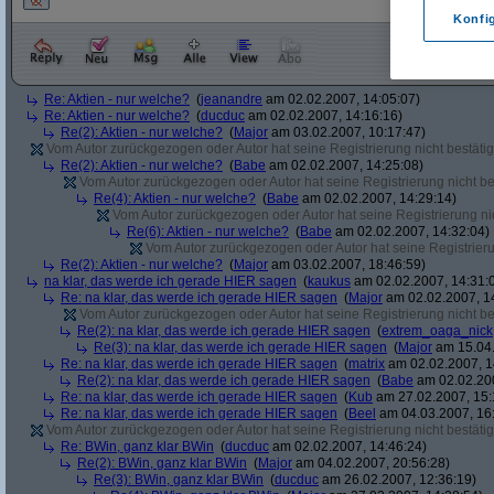
Konfi
Re: Aktien - nur welche?
(
jeanandre
am 02.02.2007, 14:05:07)
Re: Aktien - nur welche?
(
ducduc
am 02.02.2007, 14:16:16)
Re(2): Aktien - nur welche?
(
Major
am 03.02.2007, 10:17:47)
Vom Autor zurückgezogen oder Autor hat seine Registrierung nicht bestätig
Re(2): Aktien - nur welche?
(
Babe
am 02.02.2007, 14:25:08)
Vom Autor zurückgezogen oder Autor hat seine Registrierung nicht bes
Re(4): Aktien - nur welche?
(
Babe
am 02.02.2007, 14:29:14)
Vom Autor zurückgezogen oder Autor hat seine Registrierung nic
Re(6): Aktien - nur welche?
(
Babe
am 02.02.2007, 14:32:04)
Vom Autor zurückgezogen oder Autor hat seine Registrierun
Re(2): Aktien - nur welche?
(
Major
am 03.02.2007, 18:46:59)
na klar, das werde ich gerade HIER sagen
(
kaukus
am 02.02.2007, 14:31:
Re: na klar, das werde ich gerade HIER sagen
(
Major
am 02.02.2007, 1
Vom Autor zurückgezogen oder Autor hat seine Registrierung nicht bes
Re(2): na klar, das werde ich gerade HIER sagen
(
extrem_oaga_nick
Re(3): na klar, das werde ich gerade HIER sagen
(
Major
am 15.04.
Re: na klar, das werde ich gerade HIER sagen
(
matrix
am 02.02.2007, 1
Re(2): na klar, das werde ich gerade HIER sagen
(
Babe
am 02.02.200
Re: na klar, das werde ich gerade HIER sagen
(
Kub
am 27.02.2007, 15:
Re: na klar, das werde ich gerade HIER sagen
(
Beel
am 04.03.2007, 16:
Vom Autor zurückgezogen oder Autor hat seine Registrierung nicht bestätig
Re: BWin, ganz klar BWin
(
ducduc
am 02.02.2007, 14:46:24)
Re(2): BWin, ganz klar BWin
(
Major
am 04.02.2007, 20:56:28)
Re(3): BWin, ganz klar BWin
(
ducduc
am 26.02.2007, 12:36:19)