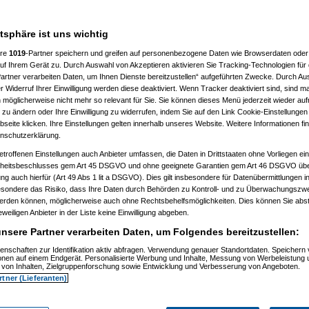
7 %
atsphäre ist uns wichtig
ere
1019
-Partner speichern und greifen auf personenbezogene Daten wie Browserdaten oder 
f Ihrem Gerät zu. Durch Auswahl von Akzeptieren aktivieren Sie Tracking-Technologien für d
artner verarbeiten Daten, um Ihnen Dienste bereitzustellen“ aufgeführten Zwecke. Durch Aus
 Widerruf Ihrer Einwilligung werden diese deaktiviert. Wenn Tracker deaktiviert sind, sind m
 möglicherweise nicht mehr so relevant für Sie. Sie können dieses Menü jederzeit wieder auf
 zu ändern oder Ihre Einwilligung zu widerrufen, indem Sie auf den Link Cookie-Einstellunge
eite klicken. Ihre Einstellungen gelten innerhalb unseres Website. Weitere Informationen fin
nschutzerklärung.
etroffenen Einstellungen auch Anbieter umfassen, die Daten in Drittstaaten ohne Vorliegen ei
itsbeschlusses gem Art 45 DSGVO und ohne geeignete Garantien gem Art 46 DSGVO übermi
gung auch hierfür (Art 49 Abs 1 lit a DSGVO). Dies gilt insbesondere für Datenübermittlungen i
esondere das Risiko, dass Ihre Daten durch Behörden zu Kontroll- und zu Überwachungsz
werden können, möglicherweise auch ohne Rechtsbehelfsmöglichkeiten. Dies können Sie abst
eweiligen Anbieter in der Liste keine Einwilligung abgeben.
nsere Partner verarbeiten Daten, um Folgendes bereitzustellen:
enschaften zur Identifikation aktiv abfragen. Verwendung genauer Standortdaten. Speichern 
ionen auf einem Endgerät. Personalisierte Werbung und Inhalte, Messung von Werbeleistung 
von Inhalten, Zielgruppenforschung sowie Entwicklung und Verbesserung von Angeboten.
rtner (Lieferanten)