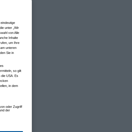
eindeutige
ie unter „Wir
wahl von Alle
anche Inhalte
rufen, um Ihre
n am unteren
den Sie in
nes
tteln, so gilt
n die USA. Es
wecken
ellen, in dem
von oder Zugriff
und der