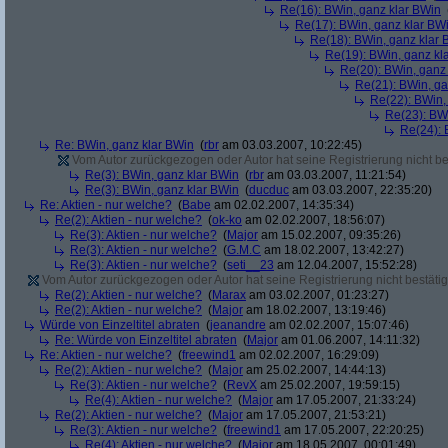
Re(16): BWin, ganz klar BWin
Re(17): BWin, ganz klar BW
Re(18): BWin, ganz klar 
Re(19): BWin, ganz kl
Re(20): BWin, ganz
Re(21): BWin, ga
Re(22): BWin,
Re(23): BW
Re(24): 
Re: BWin, ganz klar BWin
(
rbr
am 03.03.2007, 10:22:45)
Vom Autor zurückgezogen oder Autor hat seine Registrierung nicht bes
Re(3): BWin, ganz klar BWin
(
rbr
am 03.03.2007, 11:21:54)
Re(3): BWin, ganz klar BWin
(
ducduc
am 03.03.2007, 22:35:20)
Re: Aktien - nur welche?
(
Babe
am 02.02.2007, 14:35:34)
Re(2): Aktien - nur welche?
(
ok-ko
am 02.02.2007, 18:56:07)
Re(3): Aktien - nur welche?
(
Major
am 15.02.2007, 09:35:26)
Re(3): Aktien - nur welche?
(
G.M.C
am 18.02.2007, 13:42:27)
Re(3): Aktien - nur welche?
(
seti__23
am 12.04.2007, 15:52:28)
Vom Autor zurückgezogen oder Autor hat seine Registrierung nicht bestätig
Re(2): Aktien - nur welche?
(
Marax
am 03.02.2007, 01:23:27)
Re(2): Aktien - nur welche?
(
Major
am 18.02.2007, 13:19:46)
Würde von Einzeltitel abraten
(
jeanandre
am 02.02.2007, 15:07:46)
Re: Würde von Einzeltitel abraten
(
Major
am 01.06.2007, 14:11:32)
Re: Aktien - nur welche?
(
freewind1
am 02.02.2007, 16:29:09)
Re(2): Aktien - nur welche?
(
Major
am 25.02.2007, 14:44:13)
Re(3): Aktien - nur welche?
(
RevX
am 25.02.2007, 19:59:15)
Re(4): Aktien - nur welche?
(
Major
am 17.05.2007, 21:33:24)
Re(2): Aktien - nur welche?
(
Major
am 17.05.2007, 21:53:21)
Re(3): Aktien - nur welche?
(
freewind1
am 17.05.2007, 22:20:25)
Re(4): Aktien - nur welche?
(
Major
am 18.05.2007, 00:01:49)