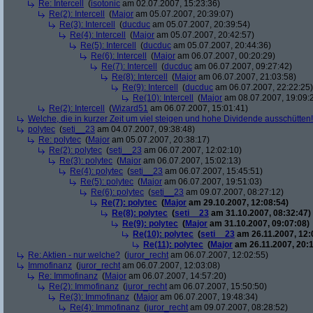
Re: Intercell
(
isotonic
am 02.07.2007, 15:23:36)
Re(2): Intercell
(
Major
am 05.07.2007, 20:39:07)
Re(3): Intercell
(
ducduc
am 05.07.2007, 20:39:54)
Re(4): Intercell
(
Major
am 05.07.2007, 20:42:57)
Re(5): Intercell
(
ducduc
am 05.07.2007, 20:44:36)
Re(6): Intercell
(
Major
am 06.07.2007, 00:20:29)
Re(7): Intercell
(
ducduc
am 06.07.2007, 09:27:42)
Re(8): Intercell
(
Major
am 06.07.2007, 21:03:58)
Re(9): Intercell
(
ducduc
am 06.07.2007, 22:22:25)
Re(10): Intercell
(
Major
am 08.07.2007, 19:09:
Re(2): Intercell
(
Wizard51
am 06.07.2007, 15:01:41)
Welche, die in kurzer Zeit um viel steigen und hohe Dividende ausschütten! 
polytec
(
seti__23
am 04.07.2007, 09:38:48)
Re: polytec
(
Major
am 05.07.2007, 20:38:17)
Re(2): polytec
(
seti__23
am 06.07.2007, 12:02:10)
Re(3): polytec
(
Major
am 06.07.2007, 15:02:13)
Re(4): polytec
(
seti__23
am 06.07.2007, 15:45:51)
Re(5): polytec
(
Major
am 06.07.2007, 19:51:03)
Re(6): polytec
(
seti__23
am 09.07.2007, 08:27:12)
Re(7): polytec
(
Major
am 29.10.2007, 12:08:54)
Re(8): polytec
(
seti__23
am 31.10.2007, 08:32:47)
Re(9): polytec
(
Major
am 31.10.2007, 09:07:08)
Re(10): polytec
(
seti__23
am 26.11.2007, 12:
Re(11): polytec
(
Major
am 26.11.2007, 20:1
Re: Aktien - nur welche?
(
juror_recht
am 06.07.2007, 12:02:55)
Immofinanz
(
juror_recht
am 06.07.2007, 12:03:08)
Re: Immofinanz
(
Major
am 06.07.2007, 14:57:20)
Re(2): Immofinanz
(
juror_recht
am 06.07.2007, 15:50:50)
Re(3): Immofinanz
(
Major
am 06.07.2007, 19:48:34)
Re(4): Immofinanz
(
juror_recht
am 09.07.2007, 08:28:52)