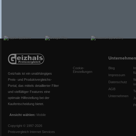
Unternehme
Cookie-
Blog
I
Einstellungen
f
Geizhals ist ein unabhängiges
Impressum
Preis- und Produktvergleichs-
W
Datenschutz
s
Portal, das mittels detaillierter Filter
AGB
T
und vielfältiger Features eine
Unternehmen
optimale Hilfestellung bei der
J
Kaufentscheidung bietet.
P
Ansicht wählen:
Mobile
Copyright © 1997-2026
Preisvergleich Internet Services