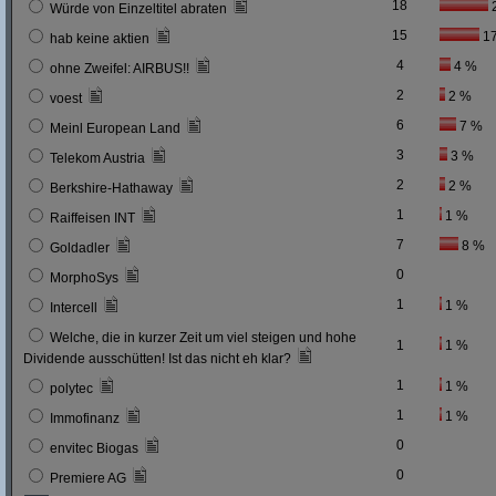
18
Würde von Einzeltitel abraten
15
1
hab keine aktien
4
4 %
ohne Zweifel: AIRBUS!!
2
2 %
voest
6
7 %
Meinl European Land
3
3 %
Telekom Austria
2
2 %
Berkshire-Hathaway
1
1 %
Raiffeisen INT
7
8 %
Goldadler
0
MorphoSys
1
1 %
Intercell
Welche, die in kurzer Zeit um viel steigen und hohe
1
1 %
Dividende ausschütten! Ist das nicht eh klar?
1
1 %
polytec
1
1 %
Immofinanz
0
envitec Biogas
0
Premiere AG