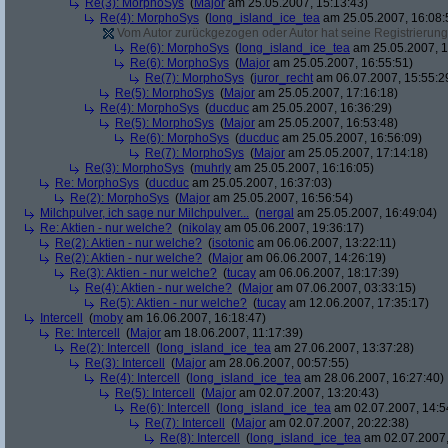
Re(3): MorphoSys
(
Major
am 25.05.2007, 15:13:43)
Re(4): MorphoSys
(
long_island_ice_tea
am 25.05.2007, 16:08:
Vom Autor zurückgezogen oder Autor hat seine Registrierung 
Re(6): MorphoSys
(
long_island_ice_tea
am 25.05.2007, 1
Re(6): MorphoSys
(
Major
am 25.05.2007, 16:55:51)
Re(7): MorphoSys
(
juror_recht
am 06.07.2007, 15:55:2
Re(5): MorphoSys
(
Major
am 25.05.2007, 17:16:18)
Re(4): MorphoSys
(
ducduc
am 25.05.2007, 16:36:29)
Re(5): MorphoSys
(
Major
am 25.05.2007, 16:53:48)
Re(6): MorphoSys
(
ducduc
am 25.05.2007, 16:56:09)
Re(7): MorphoSys
(
Major
am 25.05.2007, 17:14:18)
Re(3): MorphoSys
(
muhrly
am 25.05.2007, 16:16:05)
Re: MorphoSys
(
ducduc
am 25.05.2007, 16:37:03)
Re(2): MorphoSys
(
Major
am 25.05.2007, 16:56:54)
Milchpulver, ich sage nur Milchpulver...
(
nergal
am 25.05.2007, 16:49:04)
Re: Aktien - nur welche?
(
nikolay
am 05.06.2007, 19:36:17)
Re(2): Aktien - nur welche?
(
isotonic
am 06.06.2007, 13:22:11)
Re(2): Aktien - nur welche?
(
Major
am 06.06.2007, 14:26:19)
Re(3): Aktien - nur welche?
(
tucay
am 06.06.2007, 18:17:39)
Re(4): Aktien - nur welche?
(
Major
am 07.06.2007, 03:33:15)
Re(5): Aktien - nur welche?
(
tucay
am 12.06.2007, 17:35:17)
Intercell
(
moby
am 16.06.2007, 16:18:47)
Re: Intercell
(
Major
am 18.06.2007, 11:17:39)
Re(2): Intercell
(
long_island_ice_tea
am 27.06.2007, 13:37:28)
Re(3): Intercell
(
Major
am 28.06.2007, 00:57:55)
Re(4): Intercell
(
long_island_ice_tea
am 28.06.2007, 16:27:40)
Re(5): Intercell
(
Major
am 02.07.2007, 13:20:43)
Re(6): Intercell
(
long_island_ice_tea
am 02.07.2007, 14:5
Re(7): Intercell
(
Major
am 02.07.2007, 20:22:38)
Re(8): Intercell
(
long_island_ice_tea
am 02.07.2007,