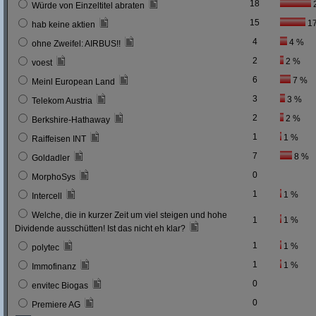
18
Würde von Einzeltitel abraten
15
1
hab keine aktien
4
4 %
ohne Zweifel: AIRBUS!!
2
2 %
voest
6
7 %
Meinl European Land
3
3 %
Telekom Austria
2
2 %
Berkshire-Hathaway
1
1 %
Raiffeisen INT
7
8 %
Goldadler
0
MorphoSys
1
1 %
Intercell
Welche, die in kurzer Zeit um viel steigen und hohe
1
1 %
Dividende ausschütten! Ist das nicht eh klar?
1
1 %
polytec
1
1 %
Immofinanz
0
envitec Biogas
0
Premiere AG