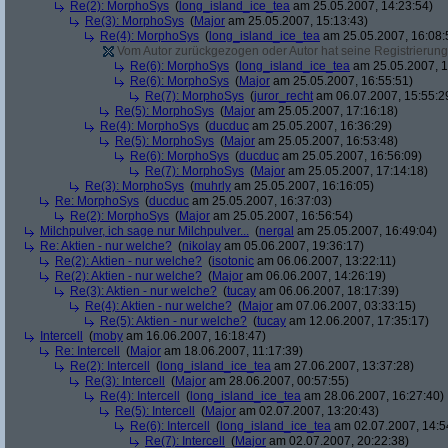
Re(2): MorphoSys
(
long_island_ice_tea
am 25.05.2007, 14:23:54)
Re(3): MorphoSys
(
Major
am 25.05.2007, 15:13:43)
Re(4): MorphoSys
(
long_island_ice_tea
am 25.05.2007, 16:08:
Vom Autor zurückgezogen oder Autor hat seine Registrierung 
Re(6): MorphoSys
(
long_island_ice_tea
am 25.05.2007, 1
Re(6): MorphoSys
(
Major
am 25.05.2007, 16:55:51)
Re(7): MorphoSys
(
juror_recht
am 06.07.2007, 15:55:2
Re(5): MorphoSys
(
Major
am 25.05.2007, 17:16:18)
Re(4): MorphoSys
(
ducduc
am 25.05.2007, 16:36:29)
Re(5): MorphoSys
(
Major
am 25.05.2007, 16:53:48)
Re(6): MorphoSys
(
ducduc
am 25.05.2007, 16:56:09)
Re(7): MorphoSys
(
Major
am 25.05.2007, 17:14:18)
Re(3): MorphoSys
(
muhrly
am 25.05.2007, 16:16:05)
Re: MorphoSys
(
ducduc
am 25.05.2007, 16:37:03)
Re(2): MorphoSys
(
Major
am 25.05.2007, 16:56:54)
Milchpulver, ich sage nur Milchpulver...
(
nergal
am 25.05.2007, 16:49:04)
Re: Aktien - nur welche?
(
nikolay
am 05.06.2007, 19:36:17)
Re(2): Aktien - nur welche?
(
isotonic
am 06.06.2007, 13:22:11)
Re(2): Aktien - nur welche?
(
Major
am 06.06.2007, 14:26:19)
Re(3): Aktien - nur welche?
(
tucay
am 06.06.2007, 18:17:39)
Re(4): Aktien - nur welche?
(
Major
am 07.06.2007, 03:33:15)
Re(5): Aktien - nur welche?
(
tucay
am 12.06.2007, 17:35:17)
Intercell
(
moby
am 16.06.2007, 16:18:47)
Re: Intercell
(
Major
am 18.06.2007, 11:17:39)
Re(2): Intercell
(
long_island_ice_tea
am 27.06.2007, 13:37:28)
Re(3): Intercell
(
Major
am 28.06.2007, 00:57:55)
Re(4): Intercell
(
long_island_ice_tea
am 28.06.2007, 16:27:40)
Re(5): Intercell
(
Major
am 02.07.2007, 13:20:43)
Re(6): Intercell
(
long_island_ice_tea
am 02.07.2007, 14:5
Re(7): Intercell
(
Major
am 02.07.2007, 20:22:38)