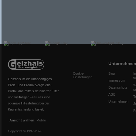
Unternehme
Cookie-
Blog
I
Einstellungen
f
Geizhals ist ein unabhängiges
Impressum
Preis- und Produktvergleichs-
W
Datenschutz
s
Portal, das mittels detaillierter Filter
AGB
T
und vielfältiger Features eine
Unternehmen
optimale Hilfestellung bei der
J
Kaufentscheidung bietet.
P
Ansicht wählen:
Mobile
Copyright © 1997-2026