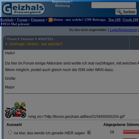
Impressum
|
Werbung
Geizhals
»
Forum
»
Finanzen
»
Aktien - nur welche? (590 Beiträge,
Top-100
|
Fresh-100
19014 Mal gelesen)
Du bist nicht angemeldet. [
Login/Registrieren
]
^
Forum
Finanzen
#
3937351
Umfrage: Aktien - nur welche?
Hallo!
Da hier im Forum einige Aktionäre sind wollte ich mal nachfragen, mit welchen A
Wenn möglich, postet auch gleich noch die ISIN oder WKN dazu.
Grüße
Major
_____________________________________________________________
<img src="http://forum.geizhals.at/files/3159/00000204.gif"
Auswahl
Abgegebene Stimm
28
na klar, das werde ich gerade HIER sagen