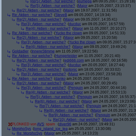
Re(5): Aktien - nur welche?
(
eumega
am 09.05.2007, 15:28:18)
Re(5): Aktien - nur welche?
(
Major
am 23.05.2007, 23:15:37)
Re(2): Aktien - nur welche?
(
Major
am 19.07.2007, 11:31:56)
Re: Aktien - nur welche?
(
SteveB
am 09.05.2007, 14:19:34)
Re(2): Aktien - nur welche?
(
Major
am 09.05.2007, 14:35:41)
Re(3): Aktien - nur welche?
(
ducduc
am 09.05.2007, 16:57:59)
Re(4): Aktien - nur welche?
(
Major
am 11.05.2007, 20:10:27)
Re: Aktien - nur welche?
(
Yucko the clown
am 09.05.2007, 14:51:33)
Re(2): Aktien - nur welche?
(
Major
am 09.05.2007, 15:20:58)
Re(3): Aktien - nur welche?
(
Yucko the clown
am 09.05.2007, 15:27:3
Re(4): Aktien - nur welche?
(
Major
am 09.05.2007, 19:49:24)
Goldadler
(
InnereStimme
am 11.05.2007, 19:22:56)
Re: Aktien - nur welche?
(
Hungerleider
am 11.05.2007, 20:21:40)
Re(2): Aktien - nur welche?
(
edi666.com
am 18.05.2007, 00:16:58)
Re(3): Aktien - nur welche?
(
ducduc
am 20.05.2007, 18:27:44)
Re(2): Aktien - nur welche?
(
isotonic
am 18.05.2007, 00:33:02)
Re(3): Aktien - nur welche?
(
Major
am 23.05.2007, 23:58:26)
Re: Aktien - nur welche?
(
danko
am 24.05.2007, 00:07:54)
Re(2): Aktien - nur welche?
(
Major
am 24.05.2007, 00:29:45)
Re(3): Aktien - nur welche?
(
Penguin
am 24.05.2007, 00:44:16)
Re(4): Aktien - nur welche?
(
Major
am 24.05.2007, 15:53:13)
Re(5): Aktien - nur welche?
(
Penguin
am 24.05.2007, 16:55:37)
Re(6): Aktien - nur welche?
(
Major
am 24.05.2007, 19:23:06)
Re(7): Aktien - nur welche?
(
Penguin
am 24.05.2007, 21:1
Re(8): Aktien - nur welche?
(
Major
am 24.05.2007, 21:3
Re(9): Aktien - nur welche?
(
Penguin
am 24.05.2007,
Re(10): Aktien - nur welche?
(
Major
am 24.05.2007
PLONKED von
AVS
: spam
(
diver96
am 24.05.2007, 19:49:31)
MorphoSys
(
long_island_ice_tea
am 25.05.2007, 13:30:08)
Re: MorphoSys
(
Major
am 25.05.2007, 14:13:23)