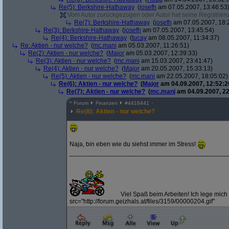
Re(5): Berkshire-Hathaway
(
josefh
am 07.05.2007, 13:46:53
Vom Autor zurückgezogen oder Autor hat seine Registrierun
Re(7): Berkshire-Hathaway
(
josefh
am 07.05.2007, 18:
Re(3): Berkshire-Hathaway
(
josefh
am 07.05.2007, 13:45:54)
Re(4): Berkshire-Hathaway
(
tucay
am 08.05.2007, 11:34:37)
Re: Aktien - nur welche?
(
mc.mani
am 05.03.2007, 11:26:51)
Re(2): Aktien - nur welche?
(
Major
am 05.03.2007, 12:39:33)
Re(3): Aktien - nur welche?
(
mc.mani
am 15.03.2007, 23:41:47)
Re(4): Aktien - nur welche?
(
Major
am 20.05.2007, 15:33:13)
Re(5): Aktien - nur welche?
(
mc.mani
am 22.05.2007, 18:05:02)
Re(6): Aktien - nur welche?
(
Major
am 04.09.2007, 12:52:2
Re(7): Aktien - nur welche?
(
mc.mani
am 04.09.2007, 22
^
Forum
Finanzen
#
4416441
Re(8): Aktien - nur welche?
Naja, bin eben wie du siehst immer im Stress!
____________________________________________
Viel Spaß beim Arbeiten! Ich lege mich 
src="http://forum.geizhals.at/files/3159/00000204.gif"