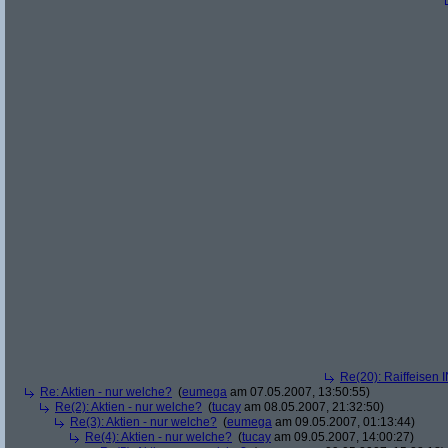
Re(20): Raiffeisen 
Re: Aktien - nur welche?
(
eumega
am 07.05.2007, 13:50:55)
Re(2): Aktien - nur welche?
(
tucay
am 08.05.2007, 21:32:50)
Re(3): Aktien - nur welche?
(
eumega
am 09.05.2007, 01:13:44)
Re(4): Aktien - nur welche?
(
tucay
am 09.05.2007, 14:00:27)