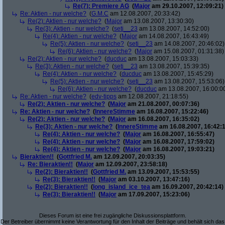
Re(7): Premiere AG
(
Major
am 29.10.2007, 12:09:21)
Re: Aktien - nur welche?
(
G.M.C
am 12.08.2007, 20:33:42)
Re(2): Aktien - nur welche?
(
Major
am 13.08.2007, 13:30:30)
Re(3): Aktien - nur welche?
(
seti__23
am 13.08.2007, 14:52:00)
Re(4): Aktien - nur welche?
(
Major
am 14.08.2007, 16:43:49)
Re(5): Aktien - nur welche?
(
seti__23
am 14.08.2007, 20:46:02)
Re(6): Aktien - nur welche?
(
Major
am 15.08.2007, 01:31:38)
Re(2): Aktien - nur welche?
(
ducduc
am 13.08.2007, 15:03:33)
Re(3): Aktien - nur welche?
(
seti__23
am 13.08.2007, 15:39:35)
Re(4): Aktien - nur welche?
(
ducduc
am 13.08.2007, 15:45:29)
Re(5): Aktien - nur welche?
(
seti__23
am 13.08.2007, 15:53:06)
Re(6): Aktien - nur welche?
(
ducduc
am 13.08.2007, 16:00:0
Re: Aktien - nur welche?
(
edv-tipps
am 12.08.2007, 21:18:55)
Re(2): Aktien - nur welche?
(
Major
am 21.08.2007, 00:07:36)
Re: Aktien - nur welche?
(
InnereStimme
am 16.08.2007, 15:22:46)
Re(2): Aktien - nur welche?
(
Major
am 16.08.2007, 16:35:02)
Re(3): Aktien - nur welche?
(
InnereStimme
am 16.08.2007, 16:42:1
Re(4): Aktien - nur welche?
(
Major
am 16.08.2007, 16:55:47)
Re(4): Aktien - nur welche?
(
Major
am 16.08.2007, 17:59:02)
Re(4): Aktien - nur welche?
(
Major
am 16.08.2007, 19:03:21)
Bieraktien!!
(
Gottfried M.
am 12.09.2007, 20:03:35)
Re: Bieraktien!!
(
Major
am 12.09.2007, 23:58:18)
Re(2): Bieraktien!!
(
Gottfried M.
am 13.09.2007, 15:53:55)
Re(3): Bieraktien!!
(
Major
am 03.10.2007, 13:47:16)
Re(2): Bieraktien!!
(
long_island_ice_tea
am 16.09.2007, 20:42:14)
Re(3): Bieraktien!!
(
Major
am 17.09.2007, 15:23:06)
Dieses Forum ist eine frei zugängliche Diskussionsplattform.
Der Betreiber übernimmt keine Verantwortung für den Inhalt der Beiträge und behält sich das