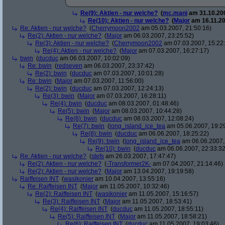
Re(9): Aktien - nur welche?
(
mc.mani
am 31.10.200
Re(10): Aktien - nur welche?
(
Major
am 16.11.20
Re: Aktien - nur welche?
(
Cherrymoon2002
am 05.03.2007, 21:50:16)
Re(2): Aktien - nur welche?
(
Major
am 06.03.2007, 23:25:52)
Re(3): Aktien - nur welche?
(
Cherrymoon2002
am 07.03.2007, 15:22
Re(4): Aktien - nur welche?
(
Major
am 07.03.2007, 16:27:17)
bwin
(
ducduc
am 06.03.2007, 10:02:09)
Re: bwin
(
redseven
am 06.03.2007, 23:37:42)
Re(2): bwin
(
ducduc
am 07.03.2007, 10:01:28)
Re: bwin
(
Major
am 07.03.2007, 11:56:00)
Re(2): bwin
(
ducduc
am 07.03.2007, 12:24:13)
Re(3): bwin
(
Major
am 07.03.2007, 16:28:11)
Re(4): bwin
(
ducduc
am 08.03.2007, 01:48:46)
Re(5): bwin
(
Major
am 08.03.2007, 10:44:28)
Re(6): bwin
(
ducduc
am 08.03.2007, 12:08:24)
Re(7): bwin
(
long_island_ice_tea
am 05.06.2007, 19:2
Re(8): bwin
(
ducduc
am 06.06.2007, 18:25:22)
Re(9): bwin
(
long_island_ice_tea
am 06.06.2007,
Re(10): bwin
(
ducduc
am 06.06.2007, 22:33:32
Re: Aktien - nur welche?
(
stefs
am 26.03.2007, 17:47:47)
Re(2): Aktien - nur welche?
(
-Transformer2K-
am 07.04.2007, 21:14:46)
Re(2): Aktien - nur welche?
(
Major
am 13.04.2007, 19:19:58)
Raiffeisen INT
(
wasikonier
am 10.04.2007, 13:55:16)
Re: Raiffeisen INT
(
Major
am 11.05.2007, 10:32:46)
Re(2): Raiffeisen INT
(
wasikonier
am 11.05.2007, 15:16:57)
Re(3): Raiffeisen INT
(
Major
am 11.05.2007, 18:53:41)
Re(4): Raiffeisen INT
(
ducduc
am 11.05.2007, 18:55:11)
Re(5): Raiffeisen INT
(
Major
am 11.05.2007, 18:58:21)
Re(6): Raiffeisen INT
(
ducduc
am 11.05.2007, 19:03:46)