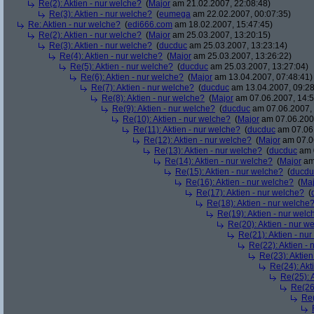
Re(2): Aktien - nur welche?
(
Major
am 21.02.2007, 22:08:48)
Re(3): Aktien - nur welche?
(
eumega
am 22.02.2007, 00:07:35)
Re: Aktien - nur welche?
(
edi666.com
am 18.02.2007, 15:47:45)
Re(2): Aktien - nur welche?
(
Major
am 25.03.2007, 13:20:15)
Re(3): Aktien - nur welche?
(
ducduc
am 25.03.2007, 13:23:14)
Re(4): Aktien - nur welche?
(
Major
am 25.03.2007, 13:26:22)
Re(5): Aktien - nur welche?
(
ducduc
am 25.03.2007, 13:27:04)
Re(6): Aktien - nur welche?
(
Major
am 13.04.2007, 07:48:41)
Re(7): Aktien - nur welche?
(
ducduc
am 13.04.2007, 09:28
Re(8): Aktien - nur welche?
(
Major
am 07.06.2007, 14:5
Re(9): Aktien - nur welche?
(
ducduc
am 07.06.2007, 
Re(10): Aktien - nur welche?
(
Major
am 07.06.2007
Re(11): Aktien - nur welche?
(
ducduc
am 07.06.
Re(12): Aktien - nur welche?
(
Major
am 07.06
Re(13): Aktien - nur welche?
(
ducduc
am 0
Re(14): Aktien - nur welche?
(
Major
am 
Re(15): Aktien - nur welche?
(
ducdu
Re(16): Aktien - nur welche?
(
Maj
Re(17): Aktien - nur welche?
(
Re(18): Aktien - nur welche
Re(19): Aktien - nur welc
Re(20): Aktien - nur w
Re(21): Aktien - nu
Re(22): Aktien -
Re(23): Aktien
Re(24): Akt
Re(25): 
Re(26)
Re(