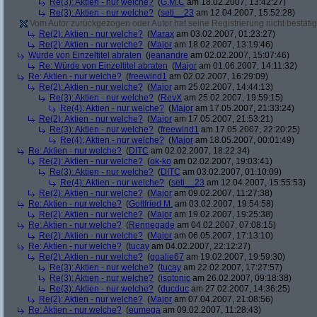
Re(3): Aktien - nur welche?
(
G.M.C
am 18.02.2007, 13:42:27)
Re(3): Aktien - nur welche?
(
seti__23
am 12.04.2007, 15:52:28)
Vom Autor zurückgezogen oder Autor hat seine Registrierung nicht bestätig
Re(2): Aktien - nur welche?
(
Marax
am 03.02.2007, 01:23:27)
Re(2): Aktien - nur welche?
(
Major
am 18.02.2007, 13:19:46)
Würde von Einzeltitel abraten
(
jeanandre
am 02.02.2007, 15:07:46)
Re: Würde von Einzeltitel abraten
(
Major
am 01.06.2007, 14:11:32)
Re: Aktien - nur welche?
(
freewind1
am 02.02.2007, 16:29:09)
Re(2): Aktien - nur welche?
(
Major
am 25.02.2007, 14:44:13)
Re(3): Aktien - nur welche?
(
RevX
am 25.02.2007, 19:59:15)
Re(4): Aktien - nur welche?
(
Major
am 17.05.2007, 21:33:24)
Re(2): Aktien - nur welche?
(
Major
am 17.05.2007, 21:53:21)
Re(3): Aktien - nur welche?
(
freewind1
am 17.05.2007, 22:20:25)
Re(4): Aktien - nur welche?
(
Major
am 18.05.2007, 00:01:49)
Re: Aktien - nur welche?
(
DITC
am 02.02.2007, 18:22:34)
Re(2): Aktien - nur welche?
(
ok-ko
am 02.02.2007, 19:03:41)
Re(3): Aktien - nur welche?
(
DITC
am 03.02.2007, 01:10:09)
Re(4): Aktien - nur welche?
(
seti__23
am 12.04.2007, 15:55:53)
Re(2): Aktien - nur welche?
(
Major
am 09.02.2007, 11:27:38)
Re: Aktien - nur welche?
(
Gottfried M.
am 03.02.2007, 19:54:58)
Re(2): Aktien - nur welche?
(
Major
am 19.02.2007, 19:25:38)
Re: Aktien - nur welche?
(
Rennegade
am 04.02.2007, 07:08:15)
Re(2): Aktien - nur welche?
(
Major
am 06.05.2007, 17:13:10)
Re: Aktien - nur welche?
(
tucay
am 04.02.2007, 22:12:27)
Re(2): Aktien - nur welche?
(
goalie67
am 19.02.2007, 19:59:30)
Re(3): Aktien - nur welche?
(
tucay
am 22.02.2007, 17:27:57)
Re(3): Aktien - nur welche?
(
isotonic
am 26.02.2007, 09:18:38)
Re(3): Aktien - nur welche?
(
ducduc
am 27.02.2007, 14:36:25)
Re(2): Aktien - nur welche?
(
Major
am 07.04.2007, 21:08:56)
Re: Aktien - nur welche?
(
eumega
am 09.02.2007, 11:28:43)