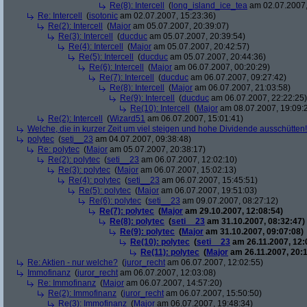
Re(8): Intercell
(
long_island_ice_tea
am 02.07.2007,
Re: Intercell
(
isotonic
am 02.07.2007, 15:23:36)
Re(2): Intercell
(
Major
am 05.07.2007, 20:39:07)
Re(3): Intercell
(
ducduc
am 05.07.2007, 20:39:54)
Re(4): Intercell
(
Major
am 05.07.2007, 20:42:57)
Re(5): Intercell
(
ducduc
am 05.07.2007, 20:44:36)
Re(6): Intercell
(
Major
am 06.07.2007, 00:20:29)
Re(7): Intercell
(
ducduc
am 06.07.2007, 09:27:42)
Re(8): Intercell
(
Major
am 06.07.2007, 21:03:58)
Re(9): Intercell
(
ducduc
am 06.07.2007, 22:22:25)
Re(10): Intercell
(
Major
am 08.07.2007, 19:09:
Re(2): Intercell
(
Wizard51
am 06.07.2007, 15:01:41)
Welche, die in kurzer Zeit um viel steigen und hohe Dividende ausschütten! 
polytec
(
seti__23
am 04.07.2007, 09:38:48)
Re: polytec
(
Major
am 05.07.2007, 20:38:17)
Re(2): polytec
(
seti__23
am 06.07.2007, 12:02:10)
Re(3): polytec
(
Major
am 06.07.2007, 15:02:13)
Re(4): polytec
(
seti__23
am 06.07.2007, 15:45:51)
Re(5): polytec
(
Major
am 06.07.2007, 19:51:03)
Re(6): polytec
(
seti__23
am 09.07.2007, 08:27:12)
Re(7): polytec
(
Major
am 29.10.2007, 12:08:54)
Re(8): polytec
(
seti__23
am 31.10.2007, 08:32:47)
Re(9): polytec
(
Major
am 31.10.2007, 09:07:08)
Re(10): polytec
(
seti__23
am 26.11.2007, 12:
Re(11): polytec
(
Major
am 26.11.2007, 20:1
Re: Aktien - nur welche?
(
juror_recht
am 06.07.2007, 12:02:55)
Immofinanz
(
juror_recht
am 06.07.2007, 12:03:08)
Re: Immofinanz
(
Major
am 06.07.2007, 14:57:20)
Re(2): Immofinanz
(
juror_recht
am 06.07.2007, 15:50:50)
Re(3): Immofinanz
(
Major
am 06.07.2007, 19:48:34)