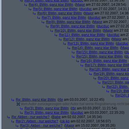
Re(3): BWin, ganz klar BWin
(
ducduc
am 26.02.2007, 12:36:19)
Re(4): BWin, ganz klar BWin
(
Major
am 27.02.2007, 14:28:54)
Re(5): BWin, ganz klar BWin
(
ducduc
am 27.02.2007, 14:31:
Re(6): BWin, ganz klar BWin
(
Major
am 27.02.2007, 14:36
Re(7): BWin, ganz klar BWin
(
ducduc
am 27.02.2007, 1
Re(8): BWin, ganz klar BWin
(
Major
am 27.02.2007, 
Re(9): BWin, ganz klar BWin
(
ducduc
am 27.02.20
Re(10): BWin, ganz klar BWin
(
Major
am 27.02.
Re(11): BWin, ganz klar BWin
(
ducduc
am 27
Re(12): BWin, ganz klar BWin
(
Major
am 2
Re(13): BWin, ganz klar BWin
(
ducduc
Re(14): BWin, ganz klar BWin
(
Majo
Re(15): BWin, ganz klar BWin
(
d
Re(15): BWin, ganz klar BWin
(
d
Re(16): BWin, ganz klar BWin
Re(17): BWin, ganz klar BW
Re(18): BWin, ganz klar 
Re(19): BWin, ganz kl
Re(20): BWin, ganz
Re(21): BWin, ga
Re(22): BWin,
Re(23): BW
Re(24): 
Re: BWin, ganz klar BWin
(
rbr
am 03.03.2007, 10:22:45)
Vom Autor zurückgezogen oder Autor hat seine Registrierung nicht bes
Re(3): BWin, ganz klar BWin
(
rbr
am 03.03.2007, 11:21:54)
Re(3): BWin, ganz klar BWin
(
ducduc
am 03.03.2007, 22:35:20)
Re: Aktien - nur welche?
(
Babe
am 02.02.2007, 14:35:34)
Re(2): Aktien - nur welche?
(
ok-ko
am 02.02.2007, 18:56:07)
Re(3): Aktien - nur welche?
(
Major
am 15.02.2007, 09:35:26)