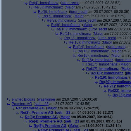
Re(4): Immofinanz
(
juror_recht
am 09.07.2007, 08:28:52)
Re(5): Immofinanz
(
Major
am 24.07.2007, 15:42:11)
Re(6): Immofinanz
(
juror_recht
am 25.07.2007, 08:28:39)
Re(7): Immofinanz
(
Major
am 25.07.2007, 16:07:39)
Re(8): Immofinanz
(
juror_recht
am 26.07.2007, 08:2
Re(9): Immofinanz
(
Major
am 26.07.2007, 12:22:3
Re(10): Immofinanz
(
juror_recht
am 27.07.2007
Re(11): Immofinanz
(
Major
am 27.07.2007, 0
Re(12): Immofinanz
(
juror_recht
am 27.07
Re(13): Immofinanz
(
Major
am 27.07.2
Re(14): Immofinanz
(
juror_recht
am 
Re(15): Immofinanz
(
Major
am 28
Re(15): Immofinanz
(
Major
am 30
Re(16): Immofinanz
(
juror_rec
Re(17): Immofinanz
(
Major
Re(17): Immofinanz
(
Major
Re(18): Immofinanz
(
ju
Re(19): Immofinanz
(
Re(20): Immofinan
Re(21): Immofin
Re(22): Immo
Re(23): Im
envitec Biogas
(
wasikonier
am 23.07.2007, 16:00:58)
Premiere AG
(
seti__23
am 24.07.2007, 10:43:56)
Re: Premiere AG
(
Major
am 04.09.2007, 12:47:19)
Re(2): Premiere AG
(
seti__23
am 04.09.2007, 16:32:37)
Re(3): Premiere AG
(
Major
am 05.09.2007, 00:16:54)
Re(4): Premiere AG
(
seti__23
am 05.09.2007, 09:45:15)
Re(5): Premiere AG
(
Major
am 11.09.2007, 11:24:14)
Re(6): Premiere AG
(
seti__23
am 11.09.2007, 15:06:13)