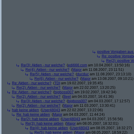
positive Vorgaben au
Re: positive Vorga
Re(2): positive 
Re(3): Aktien - nur welche?
(
edi666.com
am 10.04.2007, 13:50:16)
Re(4): Aktien - nur welche?
(
Major
am 11.08.2007, 23:11:51)
Re(5): Aktien - nur welche?
(
ducduc
am 11.08.2007, 23:13:10)
Re(6): Aktien - nur welche?
(
Major
am 13.08.2007, 09:10:21)
Re: Aktien - nur welche?
(
TDI
am 19.02.2007, 19:35:45)
Re(2): Aktien - nur welche?
(
Major
am 22.02.2007, 13:20:25)
Re: Aktien - nur welche?
(
bigboss007
am 19.02.2007, 19:42:34)
Re(2): Aktien - nur welche?
(
Beel
am 04.03.2007, 16:41:36)
Re(3): Aktien - nur welche?
(
bigboss007
am 04.03.2007, 17:12:57)
Re(2): Aktien - nur welche?
(
Major
am 11.03.2007, 13:30:41)
hab keine aktien
(
User48043
am 22.02.2007, 13:22:06)
Re: hab keine aktien
(
Major
am 04.03.2007, 11:44:24)
Re(2): hab keine aktien
(
User48043
am 04.03.2007, 15:56:56)
Re(3): hab keine aktien
(
Major
am 08.05.2007, 18:32:01)
Re(4): hab keine aktien
(
User48043
am 08.05.2007, 18:32:27)
Re(5): hab keine aktien
(
Major
am 08.05.2007, 18:59:22)