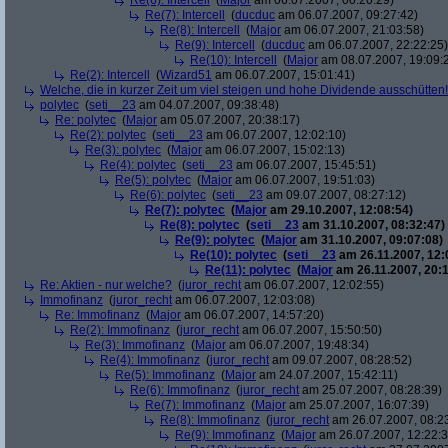
Re(6): Intercell
(
Major
am 06.07.2007, 00:20:29)
Re(7): Intercell
(
ducduc
am 06.07.2007, 09:27:42)
Re(8): Intercell
(
Major
am 06.07.2007, 21:03:58)
Re(9): Intercell
(
ducduc
am 06.07.2007, 22:22:25)
Re(10): Intercell
(
Major
am 08.07.2007, 19:09:
Re(2): Intercell
(
Wizard51
am 06.07.2007, 15:01:41)
Welche, die in kurzer Zeit um viel steigen und hohe Dividende ausschütten! 
polytec
(
seti__23
am 04.07.2007, 09:38:48)
Re: polytec
(
Major
am 05.07.2007, 20:38:17)
Re(2): polytec
(
seti__23
am 06.07.2007, 12:02:10)
Re(3): polytec
(
Major
am 06.07.2007, 15:02:13)
Re(4): polytec
(
seti__23
am 06.07.2007, 15:45:51)
Re(5): polytec
(
Major
am 06.07.2007, 19:51:03)
Re(6): polytec
(
seti__23
am 09.07.2007, 08:27:12)
Re(7): polytec
(
Major
am 29.10.2007, 12:08:54)
Re(8): polytec
(
seti__23
am 31.10.2007, 08:32:47)
Re(9): polytec
(
Major
am 31.10.2007, 09:07:08)
Re(10): polytec
(
seti__23
am 26.11.2007, 12:
Re(11): polytec
(
Major
am 26.11.2007, 20:1
Re: Aktien - nur welche?
(
juror_recht
am 06.07.2007, 12:02:55)
Immofinanz
(
juror_recht
am 06.07.2007, 12:03:08)
Re: Immofinanz
(
Major
am 06.07.2007, 14:57:20)
Re(2): Immofinanz
(
juror_recht
am 06.07.2007, 15:50:50)
Re(3): Immofinanz
(
Major
am 06.07.2007, 19:48:34)
Re(4): Immofinanz
(
juror_recht
am 09.07.2007, 08:28:52)
Re(5): Immofinanz
(
Major
am 24.07.2007, 15:42:11)
Re(6): Immofinanz
(
juror_recht
am 25.07.2007, 08:28:39)
Re(7): Immofinanz
(
Major
am 25.07.2007, 16:07:39)
Re(8): Immofinanz
(
juror_recht
am 26.07.2007, 08:2
Re(9): Immofinanz
(
Major
am 26.07.2007, 12:22:3