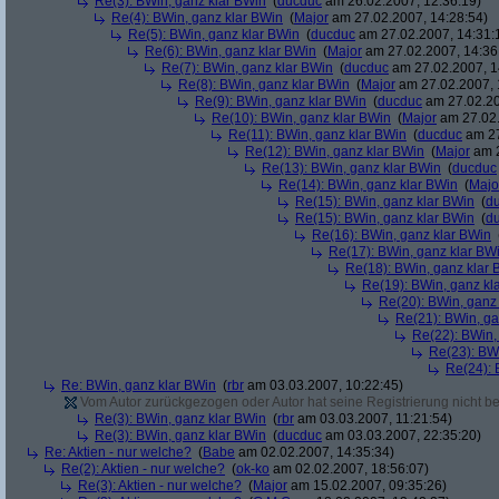
Re(3): BWin, ganz klar BWin
(
ducduc
am 26.02.2007, 12:36:19)
Re(4): BWin, ganz klar BWin
(
Major
am 27.02.2007, 14:28:54)
Re(5): BWin, ganz klar BWin
(
ducduc
am 27.02.2007, 14:31:
Re(6): BWin, ganz klar BWin
(
Major
am 27.02.2007, 14:36
Re(7): BWin, ganz klar BWin
(
ducduc
am 27.02.2007, 1
Re(8): BWin, ganz klar BWin
(
Major
am 27.02.2007, 
Re(9): BWin, ganz klar BWin
(
ducduc
am 27.02.20
Re(10): BWin, ganz klar BWin
(
Major
am 27.02.
Re(11): BWin, ganz klar BWin
(
ducduc
am 27
Re(12): BWin, ganz klar BWin
(
Major
am 2
Re(13): BWin, ganz klar BWin
(
ducduc
Re(14): BWin, ganz klar BWin
(
Majo
Re(15): BWin, ganz klar BWin
(
d
Re(15): BWin, ganz klar BWin
(
d
Re(16): BWin, ganz klar BWin
Re(17): BWin, ganz klar BW
Re(18): BWin, ganz klar 
Re(19): BWin, ganz kl
Re(20): BWin, ganz
Re(21): BWin, ga
Re(22): BWin,
Re(23): BW
Re(24): 
Re: BWin, ganz klar BWin
(
rbr
am 03.03.2007, 10:22:45)
Vom Autor zurückgezogen oder Autor hat seine Registrierung nicht bes
Re(3): BWin, ganz klar BWin
(
rbr
am 03.03.2007, 11:21:54)
Re(3): BWin, ganz klar BWin
(
ducduc
am 03.03.2007, 22:35:20)
Re: Aktien - nur welche?
(
Babe
am 02.02.2007, 14:35:34)
Re(2): Aktien - nur welche?
(
ok-ko
am 02.02.2007, 18:56:07)
Re(3): Aktien - nur welche?
(
Major
am 15.02.2007, 09:35:26)