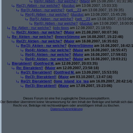
Re(6): Aktien - nur welche?
(
Major
am 15.08.2007, 01:31:38)
Re(2): Aktien - nur welche?
(
ducduc
am 13.08.2007, 15:03:33)
Re(3): Aktien - nur welche?
(
seti__23
am 13.08.2007, 15:39:35)
Re(4): Aktien - nur welche?
(
ducduc
am 13.08.2007, 15:45:29)
Re(5): Aktien - nur welche?
(
seti__23
am 13.08.2007, 15:53:06)
Re(6): Aktien - nur welche?
(
ducduc
am 13.08.2007, 16:00:0
Re: Aktien - nur welche?
(
edv-tipps
am 12.08.2007, 21:18:55)
Re(2): Aktien - nur welche?
(
Major
am 21.08.2007, 00:07:36)
Re: Aktien - nur welche?
(
InnereStimme
am 16.08.2007, 15:22:46)
Re(2): Aktien - nur welche?
(
Major
am 16.08.2007, 16:35:02)
Re(3): Aktien - nur welche?
(
InnereStimme
am 16.08.2007, 16:42:1
Re(4): Aktien - nur welche?
(
Major
am 16.08.2007, 16:55:47)
Re(4): Aktien - nur welche?
(
Major
am 16.08.2007, 17:59:02)
Re(4): Aktien - nur welche?
(
Major
am 16.08.2007, 19:03:21)
Bieraktien!!
(
Gottfried M.
am 12.09.2007, 20:03:35)
Re: Bieraktien!!
(
Major
am 12.09.2007, 23:58:18)
Re(2): Bieraktien!!
(
Gottfried M.
am 13.09.2007, 15:53:55)
Re(3): Bieraktien!!
(
Major
am 03.10.2007, 13:47:16)
Re(2): Bieraktien!!
(
long_island_ice_tea
am 16.09.2007, 20:42:14)
Re(3): Bieraktien!!
(
Major
am 17.09.2007, 15:23:06)
Dieses Forum ist eine frei zugängliche Diskussionsplattform.
Der Betreiber übernimmt keine Verantwortung für den Inhalt der Beiträge und behält sich das
Recht vor, Beiträge mit rechtswidrigem oder anstößigem Inhalt zu löschen.
Datenschutzerklärung