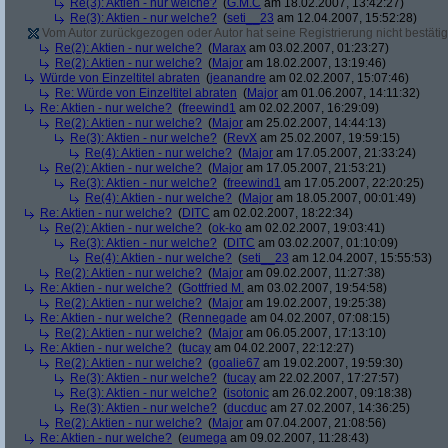
Re(3): Aktien - nur welche?
(
G.M.C
am 18.02.2007, 13:42:27)
Re(3): Aktien - nur welche?
(
seti__23
am 12.04.2007, 15:52:28)
Vom Autor zurückgezogen oder Autor hat seine Registrierung nicht bestätig
Re(2): Aktien - nur welche?
(
Marax
am 03.02.2007, 01:23:27)
Re(2): Aktien - nur welche?
(
Major
am 18.02.2007, 13:19:46)
Würde von Einzeltitel abraten
(
jeanandre
am 02.02.2007, 15:07:46)
Re: Würde von Einzeltitel abraten
(
Major
am 01.06.2007, 14:11:32)
Re: Aktien - nur welche?
(
freewind1
am 02.02.2007, 16:29:09)
Re(2): Aktien - nur welche?
(
Major
am 25.02.2007, 14:44:13)
Re(3): Aktien - nur welche?
(
RevX
am 25.02.2007, 19:59:15)
Re(4): Aktien - nur welche?
(
Major
am 17.05.2007, 21:33:24)
Re(2): Aktien - nur welche?
(
Major
am 17.05.2007, 21:53:21)
Re(3): Aktien - nur welche?
(
freewind1
am 17.05.2007, 22:20:25)
Re(4): Aktien - nur welche?
(
Major
am 18.05.2007, 00:01:49)
Re: Aktien - nur welche?
(
DITC
am 02.02.2007, 18:22:34)
Re(2): Aktien - nur welche?
(
ok-ko
am 02.02.2007, 19:03:41)
Re(3): Aktien - nur welche?
(
DITC
am 03.02.2007, 01:10:09)
Re(4): Aktien - nur welche?
(
seti__23
am 12.04.2007, 15:55:53)
Re(2): Aktien - nur welche?
(
Major
am 09.02.2007, 11:27:38)
Re: Aktien - nur welche?
(
Gottfried M.
am 03.02.2007, 19:54:58)
Re(2): Aktien - nur welche?
(
Major
am 19.02.2007, 19:25:38)
Re: Aktien - nur welche?
(
Rennegade
am 04.02.2007, 07:08:15)
Re(2): Aktien - nur welche?
(
Major
am 06.05.2007, 17:13:10)
Re: Aktien - nur welche?
(
tucay
am 04.02.2007, 22:12:27)
Re(2): Aktien - nur welche?
(
goalie67
am 19.02.2007, 19:59:30)
Re(3): Aktien - nur welche?
(
tucay
am 22.02.2007, 17:27:57)
Re(3): Aktien - nur welche?
(
isotonic
am 26.02.2007, 09:18:38)
Re(3): Aktien - nur welche?
(
ducduc
am 27.02.2007, 14:36:25)
Re(2): Aktien - nur welche?
(
Major
am 07.04.2007, 21:08:56)
Re: Aktien - nur welche?
(
eumega
am 09.02.2007, 11:28:43)