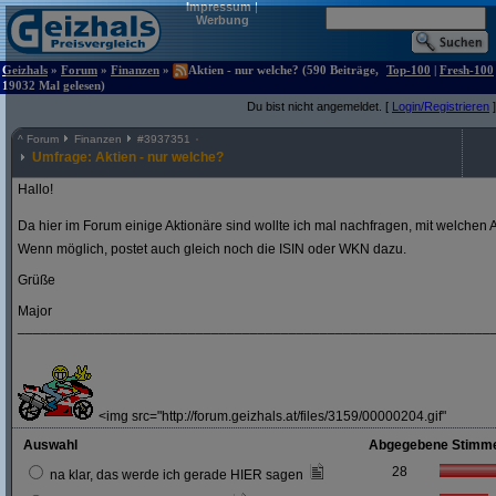
Impressum
|
Werbung
Geizhals
»
Forum
»
Finanzen
»
Aktien - nur welche? (590 Beiträge,
Top-100
|
Fresh-100
19032 Mal gelesen)
Du bist nicht angemeldet. [
Login/Registrieren
]
^
Forum
Finanzen
#
3937351
Umfrage: Aktien - nur welche?
Hallo!
Da hier im Forum einige Aktionäre sind wollte ich mal nachfragen, mit welchen A
Wenn möglich, postet auch gleich noch die ISIN oder WKN dazu.
Grüße
Major
_____________________________________________________________
<img src="http://forum.geizhals.at/files/3159/00000204.gif"
Auswahl
Abgegebene Stimm
28
na klar, das werde ich gerade HIER sagen