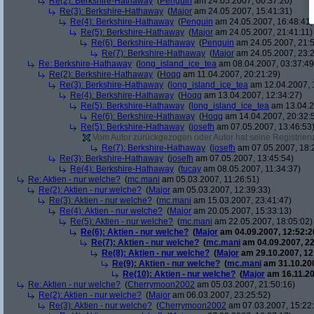
Re(2): Berkshire-Hathaway
(
Penguin
am 24.05.2007, 00:37:20)
Re(3): Berkshire-Hathaway
(
Major
am 24.05.2007, 15:41:31)
Re(4): Berkshire-Hathaway
(
Penguin
am 24.05.2007, 16:48:41)
Re(5): Berkshire-Hathaway
(
Major
am 24.05.2007, 21:41:11)
Re(6): Berkshire-Hathaway
(
Penguin
am 24.05.2007, 21:5
Re(7): Berkshire-Hathaway
(
Major
am 24.05.2007, 23:2
Re: Berkshire-Hathaway
(
long_island_ice_tea
am 08.04.2007, 03:37:49
Re(2): Berkshire-Hathaway
(
Hoqq
am 11.04.2007, 20:21:29)
Re(3): Berkshire-Hathaway
(
long_island_ice_tea
am 12.04.2007, 
Re(4): Berkshire-Hathaway
(
Hoqq
am 13.04.2007, 12:34:27)
Re(5): Berkshire-Hathaway
(
long_island_ice_tea
am 13.04.2
Re(6): Berkshire-Hathaway
(
Hoqq
am 14.04.2007, 20:32:
Re(5): Berkshire-Hathaway
(
josefh
am 07.05.2007, 13:46:53
Vom Autor zurückgezogen oder Autor hat seine Registrierun
Re(7): Berkshire-Hathaway
(
josefh
am 07.05.2007, 18:
Re(3): Berkshire-Hathaway
(
josefh
am 07.05.2007, 13:45:54)
Re(4): Berkshire-Hathaway
(
tucay
am 08.05.2007, 11:34:37)
Re: Aktien - nur welche?
(
mc.mani
am 05.03.2007, 11:26:51)
Re(2): Aktien - nur welche?
(
Major
am 05.03.2007, 12:39:33)
Re(3): Aktien - nur welche?
(
mc.mani
am 15.03.2007, 23:41:47)
Re(4): Aktien - nur welche?
(
Major
am 20.05.2007, 15:33:13)
Re(5): Aktien - nur welche?
(
mc.mani
am 22.05.2007, 18:05:02)
Re(6): Aktien - nur welche?
(
Major
am 04.09.2007, 12:52:2
Re(7): Aktien - nur welche?
(
mc.mani
am 04.09.2007, 22
Re(8): Aktien - nur welche?
(
Major
am 29.10.2007, 12
Re(9): Aktien - nur welche?
(
mc.mani
am 31.10.200
Re(10): Aktien - nur welche?
(
Major
am 16.11.20
Re: Aktien - nur welche?
(
Cherrymoon2002
am 05.03.2007, 21:50:16)
Re(2): Aktien - nur welche?
(
Major
am 06.03.2007, 23:25:52)
Re(3): Aktien - nur welche?
(
Cherrymoon2002
am 07.03.2007, 15:22