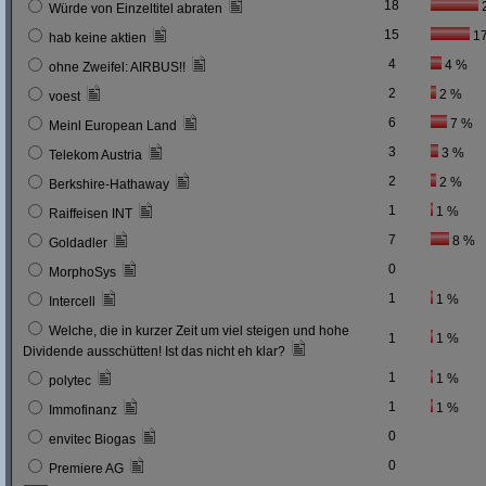
18
Würde von Einzeltitel abraten
15
1
hab keine aktien
4
4 %
ohne Zweifel: AIRBUS!!
2
2 %
voest
6
7 %
Meinl European Land
3
3 %
Telekom Austria
2
2 %
Berkshire-Hathaway
1
1 %
Raiffeisen INT
7
8 %
Goldadler
0
MorphoSys
1
1 %
Intercell
Welche, die in kurzer Zeit um viel steigen und hohe
1
1 %
Dividende ausschütten! Ist das nicht eh klar?
1
1 %
polytec
1
1 %
Immofinanz
0
envitec Biogas
0
Premiere AG