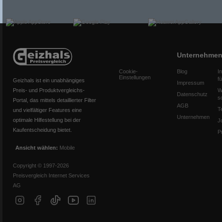
Unternehme
Cookie-
Blog
I
Einstellungen
f
Geizhals ist ein unabhängiges
Impressum
Preis- und Produktvergleichs-
W
Datenschutz
s
Portal, das mittels detaillierter Filter
AGB
T
und vielfältiger Features eine
Unternehmen
optimale Hilfestellung bei der
J
Kaufentscheidung bietet.
P
Ansicht wählen:
Mobile
Copyright © 1997-2026
Preisvergleich Internet Services
AG