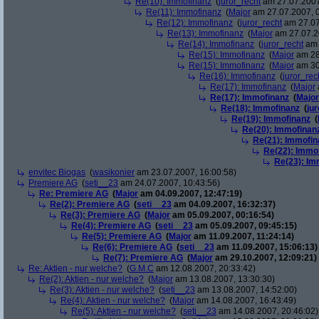
Re(10): Immofinanz
(
juror_recht
am 27.07.2007
Re(11): Immofinanz
(
Major
am 27.07.2007, 0
Re(12): Immofinanz
(
juror_recht
am 27.07
Re(13): Immofinanz
(
Major
am 27.07.2
Re(14): Immofinanz
(
juror_recht
am 
Re(15): Immofinanz
(
Major
am 28
Re(15): Immofinanz
(
Major
am 30
Re(16): Immofinanz
(
juror_rec
Re(17): Immofinanz
(
Major
Re(17): Immofinanz
(
Major
Re(18): Immofinanz
(
ju
Re(19): Immofinanz
(
Re(20): Immofinan
Re(21): Immofin
Re(22): Immo
Re(23): Im
envitec Biogas
(
wasikonier
am 23.07.2007, 16:00:58)
Premiere AG
(
seti__23
am 24.07.2007, 10:43:56)
Re: Premiere AG
(
Major
am 04.09.2007, 12:47:19)
Re(2): Premiere AG
(
seti__23
am 04.09.2007, 16:32:37)
Re(3): Premiere AG
(
Major
am 05.09.2007, 00:16:54)
Re(4): Premiere AG
(
seti__23
am 05.09.2007, 09:45:15)
Re(5): Premiere AG
(
Major
am 11.09.2007, 11:24:14)
Re(6): Premiere AG
(
seti__23
am 11.09.2007, 15:06:13)
Re(7): Premiere AG
(
Major
am 29.10.2007, 12:09:21)
Re: Aktien - nur welche?
(
G.M.C
am 12.08.2007, 20:33:42)
Re(2): Aktien - nur welche?
(
Major
am 13.08.2007, 13:30:30)
Re(3): Aktien - nur welche?
(
seti__23
am 13.08.2007, 14:52:00)
Re(4): Aktien - nur welche?
(
Major
am 14.08.2007, 16:43:49)
Re(5): Aktien - nur welche?
(
seti__23
am 14.08.2007, 20:46:02)