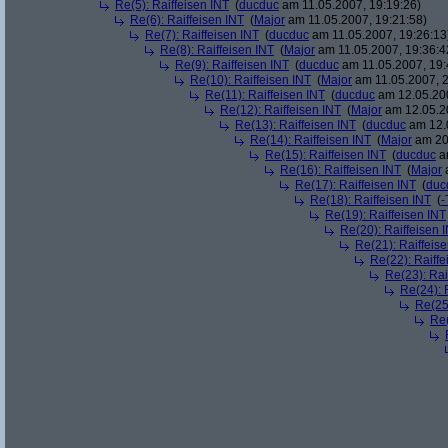
Re(5): Raiffeisen INT
(
ducduc
am 11.05.2007, 19:19:26)
Re(6): Raiffeisen INT
(
Major
am 11.05.2007, 19:21:58)
Re(7): Raiffeisen INT
(
ducduc
am 11.05.2007, 19:26:13
Re(8): Raiffeisen INT
(
Major
am 11.05.2007, 19:36:4
Re(9): Raiffeisen INT
(
ducduc
am 11.05.2007, 19:
Re(10): Raiffeisen INT
(
Major
am 11.05.2007, 2
Re(11): Raiffeisen INT
(
ducduc
am 12.05.200
Re(12): Raiffeisen INT
(
Major
am 12.05.20
Re(13): Raiffeisen INT
(
ducduc
am 12.0
Re(14): Raiffeisen INT
(
Major
am 20.
Re(15): Raiffeisen INT
(
ducduc
am
Re(16): Raiffeisen INT
(
Major
a
Re(17): Raiffeisen INT
(
duc
Re(18): Raiffeisen INT
(
-
Re(19): Raiffeisen INT
Re(20): Raiffeisen 
Re(21): Raiffeis
Re(22): Raiffe
Re(23): Rai
Re(24): 
Re(25)
Re(