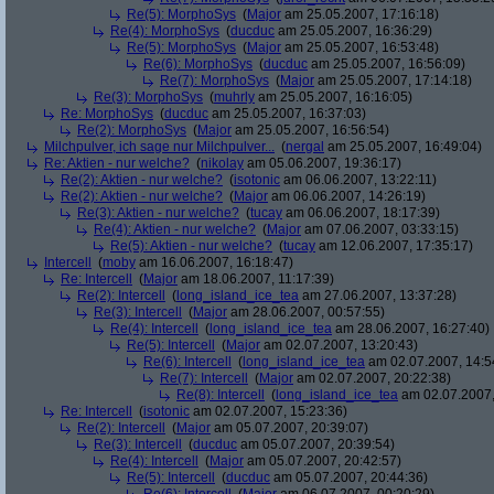
Re(5): MorphoSys
(
Major
am 25.05.2007, 17:16:18)
Re(4): MorphoSys
(
ducduc
am 25.05.2007, 16:36:29)
Re(5): MorphoSys
(
Major
am 25.05.2007, 16:53:48)
Re(6): MorphoSys
(
ducduc
am 25.05.2007, 16:56:09)
Re(7): MorphoSys
(
Major
am 25.05.2007, 17:14:18)
Re(3): MorphoSys
(
muhrly
am 25.05.2007, 16:16:05)
Re: MorphoSys
(
ducduc
am 25.05.2007, 16:37:03)
Re(2): MorphoSys
(
Major
am 25.05.2007, 16:56:54)
Milchpulver, ich sage nur Milchpulver...
(
nergal
am 25.05.2007, 16:49:04)
Re: Aktien - nur welche?
(
nikolay
am 05.06.2007, 19:36:17)
Re(2): Aktien - nur welche?
(
isotonic
am 06.06.2007, 13:22:11)
Re(2): Aktien - nur welche?
(
Major
am 06.06.2007, 14:26:19)
Re(3): Aktien - nur welche?
(
tucay
am 06.06.2007, 18:17:39)
Re(4): Aktien - nur welche?
(
Major
am 07.06.2007, 03:33:15)
Re(5): Aktien - nur welche?
(
tucay
am 12.06.2007, 17:35:17)
Intercell
(
moby
am 16.06.2007, 16:18:47)
Re: Intercell
(
Major
am 18.06.2007, 11:17:39)
Re(2): Intercell
(
long_island_ice_tea
am 27.06.2007, 13:37:28)
Re(3): Intercell
(
Major
am 28.06.2007, 00:57:55)
Re(4): Intercell
(
long_island_ice_tea
am 28.06.2007, 16:27:40)
Re(5): Intercell
(
Major
am 02.07.2007, 13:20:43)
Re(6): Intercell
(
long_island_ice_tea
am 02.07.2007, 14:5
Re(7): Intercell
(
Major
am 02.07.2007, 20:22:38)
Re(8): Intercell
(
long_island_ice_tea
am 02.07.2007,
Re: Intercell
(
isotonic
am 02.07.2007, 15:23:36)
Re(2): Intercell
(
Major
am 05.07.2007, 20:39:07)
Re(3): Intercell
(
ducduc
am 05.07.2007, 20:39:54)
Re(4): Intercell
(
Major
am 05.07.2007, 20:42:57)
Re(5): Intercell
(
ducduc
am 05.07.2007, 20:44:36)