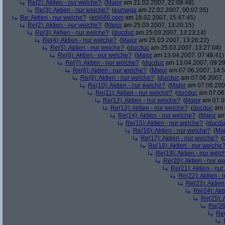
Re(2): Aktien - nur welche?
(
Major
am 21.02.2007, 22:08:48)
Re(3): Aktien - nur welche?
(
eumega
am 22.02.2007, 00:07:35)
Re: Aktien - nur welche?
(
edi666.com
am 18.02.2007, 15:47:45)
Re(2): Aktien - nur welche?
(
Major
am 25.03.2007, 13:20:15)
Re(3): Aktien - nur welche?
(
ducduc
am 25.03.2007, 13:23:14)
Re(4): Aktien - nur welche?
(
Major
am 25.03.2007, 13:26:22)
Re(5): Aktien - nur welche?
(
ducduc
am 25.03.2007, 13:27:04)
Re(6): Aktien - nur welche?
(
Major
am 13.04.2007, 07:48:41)
Re(7): Aktien - nur welche?
(
ducduc
am 13.04.2007, 09:28
Re(8): Aktien - nur welche?
(
Major
am 07.06.2007, 14:5
Re(9): Aktien - nur welche?
(
ducduc
am 07.06.2007, 
Re(10): Aktien - nur welche?
(
Major
am 07.06.2007
Re(11): Aktien - nur welche?
(
ducduc
am 07.06.
Re(12): Aktien - nur welche?
(
Major
am 07.06
Re(13): Aktien - nur welche?
(
ducduc
am 0
Re(14): Aktien - nur welche?
(
Major
am 
Re(15): Aktien - nur welche?
(
ducdu
Re(16): Aktien - nur welche?
(
Maj
Re(17): Aktien - nur welche?
(
Re(18): Aktien - nur welche
Re(19): Aktien - nur welc
Re(20): Aktien - nur w
Re(21): Aktien - nu
Re(22): Aktien -
Re(23): Aktien
Re(24): Akt
Re(25): 
Re(26)
Re(