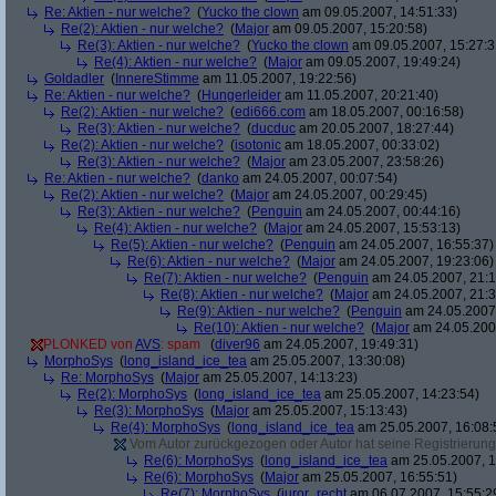
Re: Aktien - nur welche?
(
Yucko the clown
am 09.05.2007, 14:51:33)
Re(2): Aktien - nur welche?
(
Major
am 09.05.2007, 15:20:58)
Re(3): Aktien - nur welche?
(
Yucko the clown
am 09.05.2007, 15:27:3
Re(4): Aktien - nur welche?
(
Major
am 09.05.2007, 19:49:24)
Goldadler
(
InnereStimme
am 11.05.2007, 19:22:56)
Re: Aktien - nur welche?
(
Hungerleider
am 11.05.2007, 20:21:40)
Re(2): Aktien - nur welche?
(
edi666.com
am 18.05.2007, 00:16:58)
Re(3): Aktien - nur welche?
(
ducduc
am 20.05.2007, 18:27:44)
Re(2): Aktien - nur welche?
(
isotonic
am 18.05.2007, 00:33:02)
Re(3): Aktien - nur welche?
(
Major
am 23.05.2007, 23:58:26)
Re: Aktien - nur welche?
(
danko
am 24.05.2007, 00:07:54)
Re(2): Aktien - nur welche?
(
Major
am 24.05.2007, 00:29:45)
Re(3): Aktien - nur welche?
(
Penguin
am 24.05.2007, 00:44:16)
Re(4): Aktien - nur welche?
(
Major
am 24.05.2007, 15:53:13)
Re(5): Aktien - nur welche?
(
Penguin
am 24.05.2007, 16:55:37)
Re(6): Aktien - nur welche?
(
Major
am 24.05.2007, 19:23:06)
Re(7): Aktien - nur welche?
(
Penguin
am 24.05.2007, 21:1
Re(8): Aktien - nur welche?
(
Major
am 24.05.2007, 21:3
Re(9): Aktien - nur welche?
(
Penguin
am 24.05.2007,
Re(10): Aktien - nur welche?
(
Major
am 24.05.2007
PLONKED von
AVS
: spam
(
diver96
am 24.05.2007, 19:49:31)
MorphoSys
(
long_island_ice_tea
am 25.05.2007, 13:30:08)
Re: MorphoSys
(
Major
am 25.05.2007, 14:13:23)
Re(2): MorphoSys
(
long_island_ice_tea
am 25.05.2007, 14:23:54)
Re(3): MorphoSys
(
Major
am 25.05.2007, 15:13:43)
Re(4): MorphoSys
(
long_island_ice_tea
am 25.05.2007, 16:08:
Vom Autor zurückgezogen oder Autor hat seine Registrierung 
Re(6): MorphoSys
(
long_island_ice_tea
am 25.05.2007, 1
Re(6): MorphoSys
(
Major
am 25.05.2007, 16:55:51)
Re(7): MorphoSys
(
juror_recht
am 06.07.2007, 15:55:2