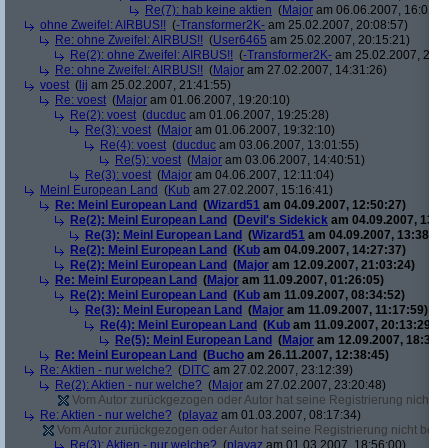
Re(7): hab keine aktien
(
Major
am 06.06.2007, 16:01:5
ohne Zweifel: AIRBUS!!
(
-Transformer2K-
am 25.02.2007, 20:08:57)
Re: ohne Zweifel: AIRBUS!!
(
User6465
am 25.02.2007, 20:15:21)
Re(2): ohne Zweifel: AIRBUS!!
(
-Transformer2K-
am 25.02.2007, 20:1
Re: ohne Zweifel: AIRBUS!!
(
Major
am 27.02.2007, 14:31:26)
voest
(
lij
am 25.02.2007, 21:41:55)
Re: voest
(
Major
am 01.06.2007, 19:20:10)
Re(2): voest
(
ducduc
am 01.06.2007, 19:25:28)
Re(3): voest
(
Major
am 01.06.2007, 19:32:10)
Re(4): voest
(
ducduc
am 03.06.2007, 13:01:55)
Re(5): voest
(
Major
am 03.06.2007, 14:40:51)
Re(3): voest
(
Major
am 04.06.2007, 12:11:04)
Meinl European Land
(
Kub
am 27.02.2007, 15:16:41)
Re: Meinl European Land
(
Wizard51
am 04.09.2007, 12:50:27)
Re(2): Meinl European Land
(
Devil's Sidekick
am 04.09.2007, 13:3
Re(3): Meinl European Land
(
Wizard51
am 04.09.2007, 13:38:20
Re(2): Meinl European Land
(
Kub
am 04.09.2007, 14:27:37)
Re(2): Meinl European Land
(
Major
am 12.09.2007, 21:03:24)
Re: Meinl European Land
(
Major
am 11.09.2007, 01:26:05)
Re(2): Meinl European Land
(
Kub
am 11.09.2007, 08:34:52)
Re(3): Meinl European Land
(
Major
am 11.09.2007, 11:17:59)
Re(4): Meinl European Land
(
Kub
am 11.09.2007, 20:13:29)
Re(5): Meinl European Land
(
Major
am 12.09.2007, 18:33:4
Re: Meinl European Land
(
Bucho
am 26.11.2007, 12:38:45)
Re: Aktien - nur welche?
(
DITC
am 27.02.2007, 23:12:39)
Re(2): Aktien - nur welche?
(
Major
am 27.02.2007, 23:20:48)
Vom Autor zurückgezogen oder Autor hat seine Registrierung nicht bes
Re: Aktien - nur welche?
(
playaz
am 01.03.2007, 08:17:34)
Vom Autor zurückgezogen oder Autor hat seine Registrierung nicht bestä
Re(3): Aktien - nur welche?
(
playaz
am 01.03.2007, 18:56:00)