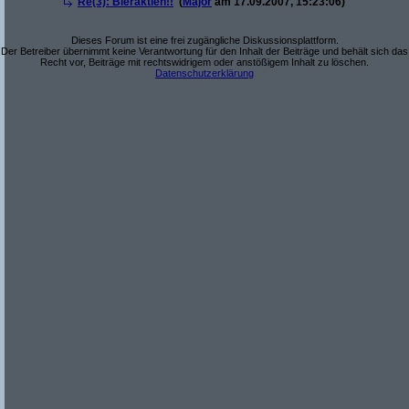
Re(3): Bieraktien!!
(
Major
am 17.09.2007, 15:23:06)
Dieses Forum ist eine frei zugängliche Diskussionsplattform.
Der Betreiber übernimmt keine Verantwortung für den Inhalt der Beiträge und behält sich das
Recht vor, Beiträge mit rechtswidrigem oder anstößigem Inhalt zu löschen.
Datenschutzerklärung