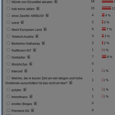
18
Würde von Einzeltitel abraten
15
1
hab keine aktien
4
4 %
ohne Zweifel: AIRBUS!!
2
2 %
voest
6
7 %
Meinl European Land
3
3 %
Telekom Austria
2
2 %
Berkshire-Hathaway
1
1 %
Raiffeisen INT
7
8 %
Goldadler
0
MorphoSys
1
1 %
Intercell
Welche, die in kurzer Zeit um viel steigen und hohe
1
1 %
Dividende ausschütten! Ist das nicht eh klar?
1
1 %
polytec
1
1 %
Immofinanz
0
envitec Biogas
0
Premiere AG