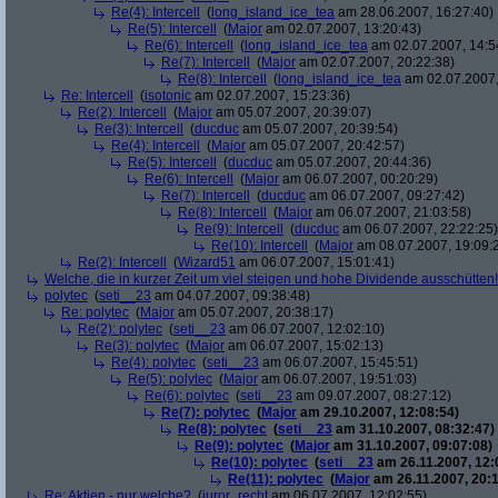
Re(4): Intercell
(
long_island_ice_tea
am 28.06.2007, 16:27:40)
Re(5): Intercell
(
Major
am 02.07.2007, 13:20:43)
Re(6): Intercell
(
long_island_ice_tea
am 02.07.2007, 14:5
Re(7): Intercell
(
Major
am 02.07.2007, 20:22:38)
Re(8): Intercell
(
long_island_ice_tea
am 02.07.2007,
Re: Intercell
(
isotonic
am 02.07.2007, 15:23:36)
Re(2): Intercell
(
Major
am 05.07.2007, 20:39:07)
Re(3): Intercell
(
ducduc
am 05.07.2007, 20:39:54)
Re(4): Intercell
(
Major
am 05.07.2007, 20:42:57)
Re(5): Intercell
(
ducduc
am 05.07.2007, 20:44:36)
Re(6): Intercell
(
Major
am 06.07.2007, 00:20:29)
Re(7): Intercell
(
ducduc
am 06.07.2007, 09:27:42)
Re(8): Intercell
(
Major
am 06.07.2007, 21:03:58)
Re(9): Intercell
(
ducduc
am 06.07.2007, 22:22:25)
Re(10): Intercell
(
Major
am 08.07.2007, 19:09:
Re(2): Intercell
(
Wizard51
am 06.07.2007, 15:01:41)
Welche, die in kurzer Zeit um viel steigen und hohe Dividende ausschütten! 
polytec
(
seti__23
am 04.07.2007, 09:38:48)
Re: polytec
(
Major
am 05.07.2007, 20:38:17)
Re(2): polytec
(
seti__23
am 06.07.2007, 12:02:10)
Re(3): polytec
(
Major
am 06.07.2007, 15:02:13)
Re(4): polytec
(
seti__23
am 06.07.2007, 15:45:51)
Re(5): polytec
(
Major
am 06.07.2007, 19:51:03)
Re(6): polytec
(
seti__23
am 09.07.2007, 08:27:12)
Re(7): polytec
(
Major
am 29.10.2007, 12:08:54)
Re(8): polytec
(
seti__23
am 31.10.2007, 08:32:47)
Re(9): polytec
(
Major
am 31.10.2007, 09:07:08)
Re(10): polytec
(
seti__23
am 26.11.2007, 12:
Re(11): polytec
(
Major
am 26.11.2007, 20:1
Re: Aktien - nur welche?
(
juror_recht
am 06.07.2007, 12:02:55)