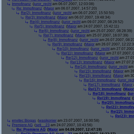
Immofinanz
(
juror_recht
am 06.07.2007, 12:03:08)
Re: Immofinanz
(
Major
am 06.07.2007, 14:57:20)
Re(2): Immofinanz
(
juror_recht
am 06.07.2007, 15:50:50)
Re(3): Immofinanz
(
Major
am 06.07.2007, 19:48:34)
Re(4): Immofinanz
(
juror_recht
am 09.07.2007, 08:28:52)
Re(5): Immofinanz
(
Major
am 24.07.2007, 15:42:11)
Re(6): Immofinanz
(
juror_recht
am 25.07.2007, 08:28:39)
Re(7): Immofinanz
(
Major
am 25.07.2007, 16:07:39)
Re(8): Immofinanz
(
juror_recht
am 26.07.2007, 08:2
Re(9): Immofinanz
(
Major
am 26.07.2007, 12:22:3
Re(10): Immofinanz
(
juror_recht
am 27.07.2007
Re(11): Immofinanz
(
Major
am 27.07.2007, 0
Re(12): Immofinanz
(
juror_recht
am 27.07
Re(13): Immofinanz
(
Major
am 27.07.2
Re(14): Immofinanz
(
juror_recht
am 
Re(15): Immofinanz
(
Major
am 28
Re(15): Immofinanz
(
Major
am 30
Re(16): Immofinanz
(
juror_rec
Re(17): Immofinanz
(
Major
Re(17): Immofinanz
(
Major
Re(18): Immofinanz
(
ju
Re(19): Immofinanz
(
Re(20): Immofinan
Re(21): Immofin
Re(22): Immo
Re(23): Im
envitec Biogas
(
wasikonier
am 23.07.2007, 16:00:58)
Premiere AG
(
seti__23
am 24.07.2007, 10:43:56)
Re: Premiere AG
(
Major
am 04.09.2007, 12:47:19)