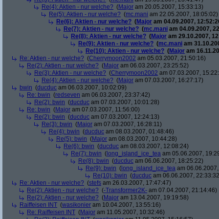
Re(4): Aktien - nur welche?
(
Major
am 20.05.2007, 15:33:13)
Re(5): Aktien - nur welche?
(
mc.mani
am 22.05.2007, 18:05:02)
Re(6): Aktien - nur welche?
(
Major
am 04.09.2007, 12:52:2
Re(7): Aktien - nur welche?
(
mc.mani
am 04.09.2007, 22
Re(8): Aktien - nur welche?
(
Major
am 29.10.2007, 12
Re(9): Aktien - nur welche?
(
mc.mani
am 31.10.200
Re(10): Aktien - nur welche?
(
Major
am 16.11.20
Re: Aktien - nur welche?
(
Cherrymoon2002
am 05.03.2007, 21:50:16)
Re(2): Aktien - nur welche?
(
Major
am 06.03.2007, 23:25:52)
Re(3): Aktien - nur welche?
(
Cherrymoon2002
am 07.03.2007, 15:22
Re(4): Aktien - nur welche?
(
Major
am 07.03.2007, 16:27:17)
bwin
(
ducduc
am 06.03.2007, 10:02:09)
Re: bwin
(
redseven
am 06.03.2007, 23:37:42)
Re(2): bwin
(
ducduc
am 07.03.2007, 10:01:28)
Re: bwin
(
Major
am 07.03.2007, 11:56:00)
Re(2): bwin
(
ducduc
am 07.03.2007, 12:24:13)
Re(3): bwin
(
Major
am 07.03.2007, 16:28:11)
Re(4): bwin
(
ducduc
am 08.03.2007, 01:48:46)
Re(5): bwin
(
Major
am 08.03.2007, 10:44:28)
Re(6): bwin
(
ducduc
am 08.03.2007, 12:08:24)
Re(7): bwin
(
long_island_ice_tea
am 05.06.2007, 19:2
Re(8): bwin
(
ducduc
am 06.06.2007, 18:25:22)
Re(9): bwin
(
long_island_ice_tea
am 06.06.2007,
Re(10): bwin
(
ducduc
am 06.06.2007, 22:33:32
Re: Aktien - nur welche?
(
stefs
am 26.03.2007, 17:47:47)
Re(2): Aktien - nur welche?
(
-Transformer2K-
am 07.04.2007, 21:14:46)
Re(2): Aktien - nur welche?
(
Major
am 13.04.2007, 19:19:58)
Raiffeisen INT
(
wasikonier
am 10.04.2007, 13:55:16)
Re: Raiffeisen INT
(
Major
am 11.05.2007, 10:32:46)