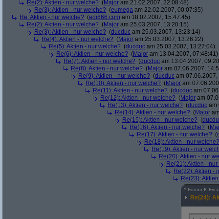
Re(2): Aktien - nur welche?
(
Major
am 21.02.2007, 22:08:48)
Re(3): Aktien - nur welche?
(
eumega
am 22.02.2007, 00:07:35)
Re: Aktien - nur welche?
(
edi666.com
am 18.02.2007, 15:47:45)
Re(2): Aktien - nur welche?
(
Major
am 25.03.2007, 13:20:15)
Re(3): Aktien - nur welche?
(
ducduc
am 25.03.2007, 13:23:14)
Re(4): Aktien - nur welche?
(
Major
am 25.03.2007, 13:26:22)
Re(5): Aktien - nur welche?
(
ducduc
am 25.03.2007, 13:27:04)
Re(6): Aktien - nur welche?
(
Major
am 13.04.2007, 07:48:41)
Re(7): Aktien - nur welche?
(
ducduc
am 13.04.2007, 09:28
Re(8): Aktien - nur welche?
(
Major
am 07.06.2007, 14:5
Re(9): Aktien - nur welche?
(
ducduc
am 07.06.2007, 
Re(10): Aktien - nur welche?
(
Major
am 07.06.2007
Re(11): Aktien - nur welche?
(
ducduc
am 07.06.
Re(12): Aktien - nur welche?
(
Major
am 07.06
Re(13): Aktien - nur welche?
(
ducduc
am 0
Re(14): Aktien - nur welche?
(
Major
am 
Re(15): Aktien - nur welche?
(
ducdu
Re(16): Aktien - nur welche?
(
Maj
Re(17): Aktien - nur welche?
(
Re(18): Aktien - nur welche
Re(19): Aktien - nur welc
Re(20): Aktien - nur w
Re(21): Aktien - nu
Re(22): Aktien -
Re(23): Aktien
^
Forum
Fin
Re(24): Ak