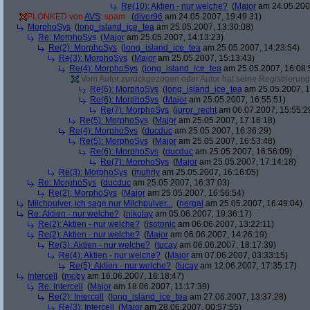
Re(10): Aktien - nur welche?
(
Major
am 24.05.2007
PLONKED von
AVS
: spam
(
diver96
am 24.05.2007, 19:49:31)
MorphoSys
(
long_island_ice_tea
am 25.05.2007, 13:30:08)
Re: MorphoSys
(
Major
am 25.05.2007, 14:13:23)
Re(2): MorphoSys
(
long_island_ice_tea
am 25.05.2007, 14:23:54)
Re(3): MorphoSys
(
Major
am 25.05.2007, 15:13:43)
Re(4): MorphoSys
(
long_island_ice_tea
am 25.05.2007, 16:08:
Vom Autor zurückgezogen oder Autor hat seine Registrierung 
Re(6): MorphoSys
(
long_island_ice_tea
am 25.05.2007, 1
Re(6): MorphoSys
(
Major
am 25.05.2007, 16:55:51)
Re(7): MorphoSys
(
juror_recht
am 06.07.2007, 15:55:2
Re(5): MorphoSys
(
Major
am 25.05.2007, 17:16:18)
Re(4): MorphoSys
(
ducduc
am 25.05.2007, 16:36:29)
Re(5): MorphoSys
(
Major
am 25.05.2007, 16:53:48)
Re(6): MorphoSys
(
ducduc
am 25.05.2007, 16:56:09)
Re(7): MorphoSys
(
Major
am 25.05.2007, 17:14:18)
Re(3): MorphoSys
(
muhrly
am 25.05.2007, 16:16:05)
Re: MorphoSys
(
ducduc
am 25.05.2007, 16:37:03)
Re(2): MorphoSys
(
Major
am 25.05.2007, 16:56:54)
Milchpulver, ich sage nur Milchpulver...
(
nergal
am 25.05.2007, 16:49:04)
Re: Aktien - nur welche?
(
nikolay
am 05.06.2007, 19:36:17)
Re(2): Aktien - nur welche?
(
isotonic
am 06.06.2007, 13:22:11)
Re(2): Aktien - nur welche?
(
Major
am 06.06.2007, 14:26:19)
Re(3): Aktien - nur welche?
(
tucay
am 06.06.2007, 18:17:39)
Re(4): Aktien - nur welche?
(
Major
am 07.06.2007, 03:33:15)
Re(5): Aktien - nur welche?
(
tucay
am 12.06.2007, 17:35:17)
Intercell
(
moby
am 16.06.2007, 16:18:47)
Re: Intercell
(
Major
am 18.06.2007, 11:17:39)
Re(2): Intercell
(
long_island_ice_tea
am 27.06.2007, 13:37:28)
Re(3): Intercell
(
Major
am 28.06.2007, 00:57:55)