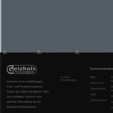
Unternehme
Cookie-
Blog
I
Einstellungen
f
Geizhals ist ein unabhängiges
Impressum
Preis- und Produktvergleichs-
W
Datenschutz
s
Portal, das mittels detaillierter Filter
AGB
T
und vielfältiger Features eine
Unternehmen
optimale Hilfestellung bei der
J
Kaufentscheidung bietet.
P