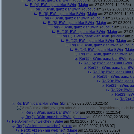
Re(3): BWin, ganz klar BWin
(
ducduc
am 26.02.2007, 12:36:19)
Re(4): BWin, ganz klar BWin
(
Major
am 27.02.2007, 14:28:54)
Re(5): BWin, ganz klar BWin
(
ducduc
am 27.02.2007, 14:31:
Re(6): BWin, ganz klar BWin
(
Major
am 27.02.2007, 14:36
Re(7): BWin, ganz klar BWin
(
ducduc
am 27.02.2007, 1
Re(8): BWin, ganz klar BWin
(
Major
am 27.02.2007, 
Re(9): BWin, ganz klar BWin
(
ducduc
am 27.02.20
Re(10): BWin, ganz klar BWin
(
Major
am 27.02.
Re(11): BWin, ganz klar BWin
(
ducduc
am 27
Re(12): BWin, ganz klar BWin
(
Major
am 2
Re(13): BWin, ganz klar BWin
(
ducduc
Re(14): BWin, ganz klar BWin
(
Majo
Re(15): BWin, ganz klar BWin
(
d
Re(15): BWin, ganz klar BWin
(
d
Re(16): BWin, ganz klar BWin
Re(17): BWin, ganz klar BW
Re(18): BWin, ganz klar 
Re(19): BWin, ganz kl
Re(20): BWin, ganz
Re(21): BWin, ga
Re(22): BWin,
Re(23): BW
Re(24): 
Re: BWin, ganz klar BWin
(
rbr
am 03.03.2007, 10:22:45)
Vom Autor zurückgezogen oder Autor hat seine Registrierung nicht bes
Re(3): BWin, ganz klar BWin
(
rbr
am 03.03.2007, 11:21:54)
Re(3): BWin, ganz klar BWin
(
ducduc
am 03.03.2007, 22:35:20)
Re: Aktien - nur welche?
(
Babe
am 02.02.2007, 14:35:34)
Re(2): Aktien - nur welche?
(
ok-ko
am 02.02.2007, 18:56:07)
Re(3): Aktien - nur welche?
(
Major
am 15.02.2007, 09:35:26)