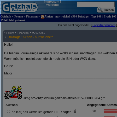
Impressum
|
Werbung
Geizhals
»
Forum
»
Finanzen
»
Aktien - nur welche? (590 Beiträge,
Top-100
|
Fresh-100
19040 Mal gelesen)
Du bist nicht angemeldet. [
Login/Registrieren
]
^
Forum
Finanzen
#
3937351
Umfrage: Aktien - nur welche?
Hallo!
Da hier im Forum einige Aktionäre sind wollte ich mal nachfragen, mit welchen A
Wenn möglich, postet auch gleich noch die ISIN oder WKN dazu.
Grüße
Major
_____________________________________________________________
<img src="http://forum.geizhals.at/files/3159/00000204.gif"
Auswahl
Abgegebene Stimm
28
na klar, das werde ich gerade HIER sagen