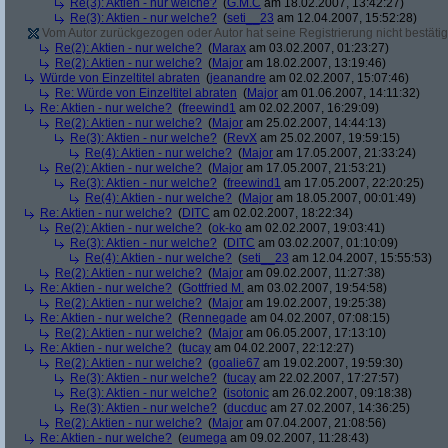
Re(3): Aktien - nur welche?
(
G.M.C
am 18.02.2007, 13:42:27)
Re(3): Aktien - nur welche?
(
seti__23
am 12.04.2007, 15:52:28)
Vom Autor zurückgezogen oder Autor hat seine Registrierung nicht bestätig
Re(2): Aktien - nur welche?
(
Marax
am 03.02.2007, 01:23:27)
Re(2): Aktien - nur welche?
(
Major
am 18.02.2007, 13:19:46)
Würde von Einzeltitel abraten
(
jeanandre
am 02.02.2007, 15:07:46)
Re: Würde von Einzeltitel abraten
(
Major
am 01.06.2007, 14:11:32)
Re: Aktien - nur welche?
(
freewind1
am 02.02.2007, 16:29:09)
Re(2): Aktien - nur welche?
(
Major
am 25.02.2007, 14:44:13)
Re(3): Aktien - nur welche?
(
RevX
am 25.02.2007, 19:59:15)
Re(4): Aktien - nur welche?
(
Major
am 17.05.2007, 21:33:24)
Re(2): Aktien - nur welche?
(
Major
am 17.05.2007, 21:53:21)
Re(3): Aktien - nur welche?
(
freewind1
am 17.05.2007, 22:20:25)
Re(4): Aktien - nur welche?
(
Major
am 18.05.2007, 00:01:49)
Re: Aktien - nur welche?
(
DITC
am 02.02.2007, 18:22:34)
Re(2): Aktien - nur welche?
(
ok-ko
am 02.02.2007, 19:03:41)
Re(3): Aktien - nur welche?
(
DITC
am 03.02.2007, 01:10:09)
Re(4): Aktien - nur welche?
(
seti__23
am 12.04.2007, 15:55:53)
Re(2): Aktien - nur welche?
(
Major
am 09.02.2007, 11:27:38)
Re: Aktien - nur welche?
(
Gottfried M.
am 03.02.2007, 19:54:58)
Re(2): Aktien - nur welche?
(
Major
am 19.02.2007, 19:25:38)
Re: Aktien - nur welche?
(
Rennegade
am 04.02.2007, 07:08:15)
Re(2): Aktien - nur welche?
(
Major
am 06.05.2007, 17:13:10)
Re: Aktien - nur welche?
(
tucay
am 04.02.2007, 22:12:27)
Re(2): Aktien - nur welche?
(
goalie67
am 19.02.2007, 19:59:30)
Re(3): Aktien - nur welche?
(
tucay
am 22.02.2007, 17:27:57)
Re(3): Aktien - nur welche?
(
isotonic
am 26.02.2007, 09:18:38)
Re(3): Aktien - nur welche?
(
ducduc
am 27.02.2007, 14:36:25)
Re(2): Aktien - nur welche?
(
Major
am 07.04.2007, 21:08:56)
Re: Aktien - nur welche?
(
eumega
am 09.02.2007, 11:28:43)