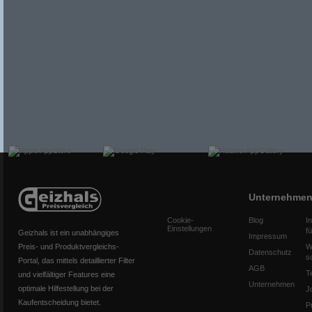
Unternehme
Cookie-
Blog
I
Einstellungen
f
Geizhals ist ein unabhängiges
Impressum
Preis- und Produktvergleichs-
W
Datenschutz
s
Portal, das mittels detaillierter Filter
AGB
T
und vielfältiger Features eine
Unternehmen
optimale Hilfestellung bei der
J
Kaufentscheidung bietet.
P