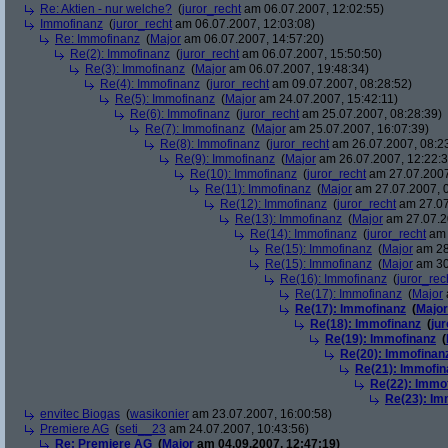
Re: Aktien - nur welche?
(
juror_recht
am 06.07.2007, 12:02:55)
Immofinanz
(
juror_recht
am 06.07.2007, 12:03:08)
Re: Immofinanz
(
Major
am 06.07.2007, 14:57:20)
Re(2): Immofinanz
(
juror_recht
am 06.07.2007, 15:50:50)
Re(3): Immofinanz
(
Major
am 06.07.2007, 19:48:34)
Re(4): Immofinanz
(
juror_recht
am 09.07.2007, 08:28:52)
Re(5): Immofinanz
(
Major
am 24.07.2007, 15:42:11)
Re(6): Immofinanz
(
juror_recht
am 25.07.2007, 08:28:39)
Re(7): Immofinanz
(
Major
am 25.07.2007, 16:07:39)
Re(8): Immofinanz
(
juror_recht
am 26.07.2007, 08:2
Re(9): Immofinanz
(
Major
am 26.07.2007, 12:22:3
Re(10): Immofinanz
(
juror_recht
am 27.07.2007
Re(11): Immofinanz
(
Major
am 27.07.2007, 0
Re(12): Immofinanz
(
juror_recht
am 27.07
Re(13): Immofinanz
(
Major
am 27.07.2
Re(14): Immofinanz
(
juror_recht
am 
Re(15): Immofinanz
(
Major
am 28
Re(15): Immofinanz
(
Major
am 30
Re(16): Immofinanz
(
juror_rec
Re(17): Immofinanz
(
Major
Re(17): Immofinanz
(
Major
Re(18): Immofinanz
(
ju
Re(19): Immofinanz
(
Re(20): Immofinan
Re(21): Immofin
Re(22): Immo
Re(23): Im
envitec Biogas
(
wasikonier
am 23.07.2007, 16:00:58)
Premiere AG
(
seti__23
am 24.07.2007, 10:43:56)
Re: Premiere AG
(
Major
am 04.09.2007, 12:47:19)