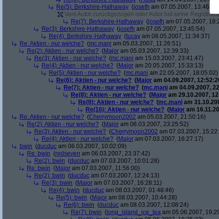
Re(5): Berkshire-Hathaway
(
josefh
am 07.05.2007, 13:46:53
Vom Autor zurückgezogen oder Autor hat seine Registrierun
Re(7): Berkshire-Hathaway
(
josefh
am 07.05.2007, 18:
Re(3): Berkshire-Hathaway
(
josefh
am 07.05.2007, 13:45:54)
Re(4): Berkshire-Hathaway
(
tucay
am 08.05.2007, 11:34:37)
Re: Aktien - nur welche?
(
mc.mani
am 05.03.2007, 11:26:51)
Re(2): Aktien - nur welche?
(
Major
am 05.03.2007, 12:39:33)
Re(3): Aktien - nur welche?
(
mc.mani
am 15.03.2007, 23:41:47)
Re(4): Aktien - nur welche?
(
Major
am 20.05.2007, 15:33:13)
Re(5): Aktien - nur welche?
(
mc.mani
am 22.05.2007, 18:05:02)
Re(6): Aktien - nur welche?
(
Major
am 04.09.2007, 12:52:2
Re(7): Aktien - nur welche?
(
mc.mani
am 04.09.2007, 22
Re(8): Aktien - nur welche?
(
Major
am 29.10.2007, 12
Re(9): Aktien - nur welche?
(
mc.mani
am 31.10.200
Re(10): Aktien - nur welche?
(
Major
am 16.11.20
Re: Aktien - nur welche?
(
Cherrymoon2002
am 05.03.2007, 21:50:16)
Re(2): Aktien - nur welche?
(
Major
am 06.03.2007, 23:25:52)
Re(3): Aktien - nur welche?
(
Cherrymoon2002
am 07.03.2007, 15:22
Re(4): Aktien - nur welche?
(
Major
am 07.03.2007, 16:27:17)
bwin
(
ducduc
am 06.03.2007, 10:02:09)
Re: bwin
(
redseven
am 06.03.2007, 23:37:42)
Re(2): bwin
(
ducduc
am 07.03.2007, 10:01:28)
Re: bwin
(
Major
am 07.03.2007, 11:56:00)
Re(2): bwin
(
ducduc
am 07.03.2007, 12:24:13)
Re(3): bwin
(
Major
am 07.03.2007, 16:28:11)
Re(4): bwin
(
ducduc
am 08.03.2007, 01:48:46)
Re(5): bwin
(
Major
am 08.03.2007, 10:44:28)
Re(6): bwin
(
ducduc
am 08.03.2007, 12:08:24)
Re(7): bwin
(
long_island_ice_tea
am 05.06.2007, 19:2