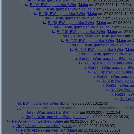
Re(3): BWin, ganz klar BWin
(
ducduc
am 26.02.2007, 12:36:19)
Re(4): BWin, ganz klar BWin
(
Major
am 27.02.2007, 14:28:54)
Re(5): BWin, ganz klar BWin
(
ducduc
am 27.02.2007, 14:31:
Re(6): BWin, ganz klar BWin
(
Major
am 27.02.2007, 14:36
Re(7): BWin, ganz klar BWin
(
ducduc
am 27.02.2007, 1
Re(8): BWin, ganz klar BWin
(
Major
am 27.02.2007, 
Re(9): BWin, ganz klar BWin
(
ducduc
am 27.02.20
Re(10): BWin, ganz klar BWin
(
Major
am 27.02.
Re(11): BWin, ganz klar BWin
(
ducduc
am 27
Re(12): BWin, ganz klar BWin
(
Major
am 2
Re(13): BWin, ganz klar BWin
(
ducduc
Re(14): BWin, ganz klar BWin
(
Majo
Re(15): BWin, ganz klar BWin
(
d
Re(15): BWin, ganz klar BWin
(
d
Re(16): BWin, ganz klar BWin
Re(17): BWin, ganz klar BW
Re(18): BWin, ganz klar 
Re(19): BWin, ganz kl
Re(20): BWin, ganz
Re(21): BWin, ga
Re(22): BWin,
Re(23): BW
Re(24): 
Re: BWin, ganz klar BWin
(
rbr
am 03.03.2007, 10:22:45)
Vom Autor zurückgezogen oder Autor hat seine Registrierung nicht bes
Re(3): BWin, ganz klar BWin
(
rbr
am 03.03.2007, 11:21:54)
Re(3): BWin, ganz klar BWin
(
ducduc
am 03.03.2007, 22:35:20)
Re: Aktien - nur welche?
(
Babe
am 02.02.2007, 14:35:34)
Re(2): Aktien - nur welche?
(
ok-ko
am 02.02.2007, 18:56:07)
Re(3): Aktien - nur welche?
(
Major
am 15.02.2007, 09:35:26)