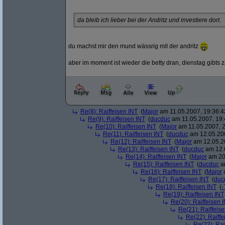
da bleib ich lieber bei der Andritz und investiere dort.
du machst mir den mund wässrig mit der andritz
aber im moment ist wieder die betty dran, dienstag gibts 
Re(8): Raiffeisen INT
(
Major
am 11.05.2007, 19:36:4
Re(9): Raiffeisen INT
(
ducduc
am 11.05.2007, 19:
Re(10): Raiffeisen INT
(
Major
am 11.05.2007, 2
Re(11): Raiffeisen INT
(
ducduc
am 12.05.200
Re(12): Raiffeisen INT
(
Major
am 12.05.20
Re(13): Raiffeisen INT
(
ducduc
am 12.0
Re(14): Raiffeisen INT
(
Major
am 20.
Re(15): Raiffeisen INT
(
ducduc
am
Re(16): Raiffeisen INT
(
Major
a
Re(17): Raiffeisen INT
(
duc
Re(18): Raiffeisen INT
(
-
Re(19): Raiffeisen INT
Re(20): Raiffeisen 
Re(21): Raiffeis
Re(22): Raiffe
Re(23): Rai