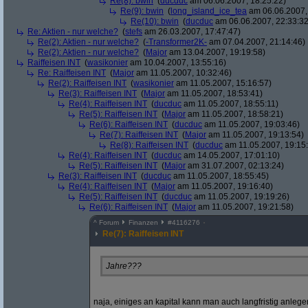
Re(8): bwin
(
ducduc
am 06.06.2007, 18:25:22)
Re(9): bwin
(
long_island_ice_tea
am 06.06.2007,
Re(10): bwin
(
ducduc
am 06.06.2007, 22:33:32
Re: Aktien - nur welche?
(
stefs
am 26.03.2007, 17:47:47)
Re(2): Aktien - nur welche?
(
-Transformer2K-
am 07.04.2007, 21:14:46)
Re(2): Aktien - nur welche?
(
Major
am 13.04.2007, 19:19:58)
Raiffeisen INT
(
wasikonier
am 10.04.2007, 13:55:16)
Re: Raiffeisen INT
(
Major
am 11.05.2007, 10:32:46)
Re(2): Raiffeisen INT
(
wasikonier
am 11.05.2007, 15:16:57)
Re(3): Raiffeisen INT
(
Major
am 11.05.2007, 18:53:41)
Re(4): Raiffeisen INT
(
ducduc
am 11.05.2007, 18:55:11)
Re(5): Raiffeisen INT
(
Major
am 11.05.2007, 18:58:21)
Re(6): Raiffeisen INT
(
ducduc
am 11.05.2007, 19:03:46)
Re(7): Raiffeisen INT
(
Major
am 11.05.2007, 19:13:54)
Re(8): Raiffeisen INT
(
ducduc
am 11.05.2007, 19:15
Re(4): Raiffeisen INT
(
ducduc
am 14.05.2007, 17:01:10)
Re(5): Raiffeisen INT
(
Major
am 31.07.2007, 02:13:24)
Re(3): Raiffeisen INT
(
ducduc
am 11.05.2007, 18:55:45)
Re(4): Raiffeisen INT
(
Major
am 11.05.2007, 19:16:40)
Re(5): Raiffeisen INT
(
ducduc
am 11.05.2007, 19:19:26)
Re(6): Raiffeisen INT
(
Major
am 11.05.2007, 19:21:58)
^
Forum
Finanzen
#
4116276
Re(7): Raiffeisen INT
Jahre???
naja, einiges an kapital kann man auch langfristig anleg