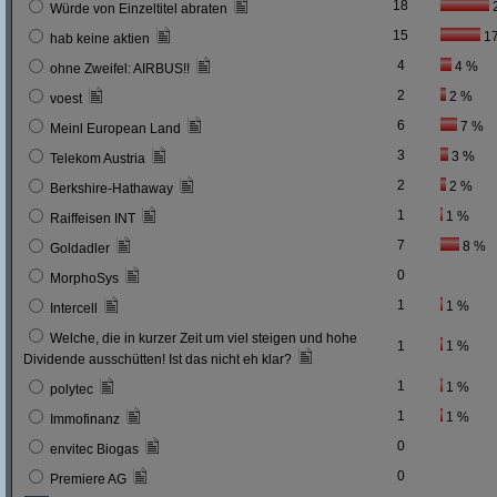
18
Würde von Einzeltitel abraten
15
1
hab keine aktien
4
4 %
ohne Zweifel: AIRBUS!!
2
2 %
voest
6
7 %
Meinl European Land
3
3 %
Telekom Austria
2
2 %
Berkshire-Hathaway
1
1 %
Raiffeisen INT
7
8 %
Goldadler
0
MorphoSys
1
1 %
Intercell
Welche, die in kurzer Zeit um viel steigen und hohe
1
1 %
Dividende ausschütten! Ist das nicht eh klar?
1
1 %
polytec
1
1 %
Immofinanz
0
envitec Biogas
0
Premiere AG