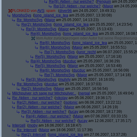
Re(9): Aktien - nur welche?
(
Penguin
am 24.05.2007,
Re(10): Aktien - nur welche?
(
Major
am 24.05.2007
PLONKED von
AVS
: spam
(
diver96
am 24.05.2007, 19:49:31)
MorphoSys
(
long_island_ice_tea
am 25.05.2007, 13:30:08)
Re: MorphoSys
(
Major
am 25.05.2007, 14:13:23)
Re(2): MorphoSys
(
long_island_ice_tea
am 25.05.2007, 14:23:54)
Re(3): MorphoSys
(
Major
am 25.05.2007, 15:13:43)
Re(4): MorphoSys
(
long_island_ice_tea
am 25.05.2007, 16:08:
Vom Autor zurückgezogen oder Autor hat seine Registrierung 
Re(6): MorphoSys
(
long_island_ice_tea
am 25.05.2007, 1
Re(6): MorphoSys
(
Major
am 25.05.2007, 16:55:51)
Re(7): MorphoSys
(
juror_recht
am 06.07.2007, 15:55:2
Re(5): MorphoSys
(
Major
am 25.05.2007, 17:16:18)
Re(4): MorphoSys
(
ducduc
am 25.05.2007, 16:36:29)
Re(5): MorphoSys
(
Major
am 25.05.2007, 16:53:48)
Re(6): MorphoSys
(
ducduc
am 25.05.2007, 16:56:09)
Re(7): MorphoSys
(
Major
am 25.05.2007, 17:14:18)
Re(3): MorphoSys
(
muhrly
am 25.05.2007, 16:16:05)
Re: MorphoSys
(
ducduc
am 25.05.2007, 16:37:03)
Re(2): MorphoSys
(
Major
am 25.05.2007, 16:56:54)
Milchpulver, ich sage nur Milchpulver...
(
nergal
am 25.05.2007, 16:49:04)
Re: Aktien - nur welche?
(
nikolay
am 05.06.2007, 19:36:17)
Re(2): Aktien - nur welche?
(
isotonic
am 06.06.2007, 13:22:11)
Re(2): Aktien - nur welche?
(
Major
am 06.06.2007, 14:26:19)
Re(3): Aktien - nur welche?
(
tucay
am 06.06.2007, 18:17:39)
Re(4): Aktien - nur welche?
(
Major
am 07.06.2007, 03:33:15)
Re(5): Aktien - nur welche?
(
tucay
am 12.06.2007, 17:35:17)
Intercell
(
moby
am 16.06.2007, 16:18:47)
Re: Intercell
(
Major
am 18.06.2007, 11:17:39)
Re(2): Intercell
(
long_island_ice_tea
am 27.06.2007, 13:37:28)