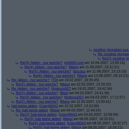
positive Vorgaben au
Re: positive Vorga
Re(2): positive 
Re(3): Aktien - nur welche?
(
edi666.com
am 10.04.2007, 13:50:16)
Re(4): Aktien - nur welche?
(
Major
am 11.08.2007, 23:11:51)
Re(5): Aktien - nur welche?
(
ducduc
am 11.08.2007, 23:13:10)
Re(6): Aktien - nur welche?
(
Major
am 13.08.2007, 09:10:21)
Re: Aktien - nur welche?
(
TDI
am 19.02.2007, 19:35:45)
Re(2): Aktien - nur welche?
(
Major
am 22.02.2007, 13:20:25)
Re: Aktien - nur welche?
(
bigboss007
am 19.02.2007, 19:42:34)
Re(2): Aktien - nur welche?
(
Beel
am 04.03.2007, 16:41:36)
Re(3): Aktien - nur welche?
(
bigboss007
am 04.03.2007, 17:12:57)
Re(2): Aktien - nur welche?
(
Major
am 11.03.2007, 13:30:41)
hab keine aktien
(
User48043
am 22.02.2007, 13:22:06)
Re: hab keine aktien
(
Major
am 04.03.2007, 11:44:24)
Re(2): hab keine aktien
(
User48043
am 04.03.2007, 15:56:56)
Re(3): hab keine aktien
(
Major
am 08.05.2007, 18:32:01)
Re(4): hab keine aktien
(
User48043
am 08.05.2007, 18:32:27)
Re(5): hab keine aktien
(
Major
am 08.05.2007, 18:59:22)