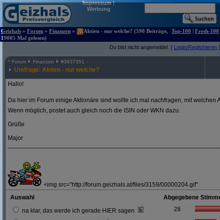
Impressum
|
Werbung
Geizhals
»
Forum
»
Finanzen
»
Aktien - nur welche? (590 Beiträge,
Top-100
|
Fresh-100
19005 Mal gelesen)
Du bist nicht angemeldet. [
Login/Registrieren
]
^
Forum
Finanzen
#
3937351
Umfrage: Aktien - nur welche?
Hallo!
Da hier im Forum einige Aktionäre sind wollte ich mal nachfragen, mit welchen A
Wenn möglich, postet auch gleich noch die ISIN oder WKN dazu.
Grüße
Major
_____________________________________________________________
<img src="http://forum.geizhals.at/files/3159/00000204.gif"
Auswahl
Abgegebene Stimm
28
na klar, das werde ich gerade HIER sagen