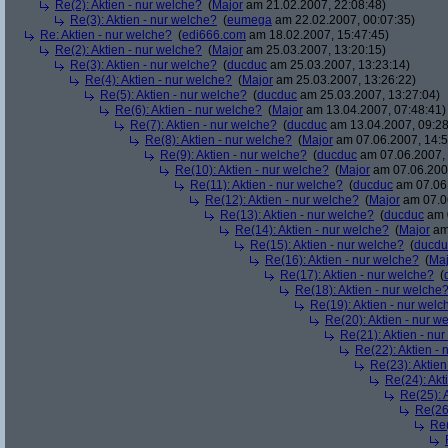
Re(2): Aktien - nur welche?
(
Major
am 21.02.2007, 22:08:48)
Re(3): Aktien - nur welche?
(
eumega
am 22.02.2007, 00:07:35)
Re: Aktien - nur welche?
(
edi666.com
am 18.02.2007, 15:47:45)
Re(2): Aktien - nur welche?
(
Major
am 25.03.2007, 13:20:15)
Re(3): Aktien - nur welche?
(
ducduc
am 25.03.2007, 13:23:14)
Re(4): Aktien - nur welche?
(
Major
am 25.03.2007, 13:26:22)
Re(5): Aktien - nur welche?
(
ducduc
am 25.03.2007, 13:27:04)
Re(6): Aktien - nur welche?
(
Major
am 13.04.2007, 07:48:41)
Re(7): Aktien - nur welche?
(
ducduc
am 13.04.2007, 09:28
Re(8): Aktien - nur welche?
(
Major
am 07.06.2007, 14:5
Re(9): Aktien - nur welche?
(
ducduc
am 07.06.2007, 
Re(10): Aktien - nur welche?
(
Major
am 07.06.2007
Re(11): Aktien - nur welche?
(
ducduc
am 07.06.
Re(12): Aktien - nur welche?
(
Major
am 07.06
Re(13): Aktien - nur welche?
(
ducduc
am 0
Re(14): Aktien - nur welche?
(
Major
am 
Re(15): Aktien - nur welche?
(
ducdu
Re(16): Aktien - nur welche?
(
Maj
Re(17): Aktien - nur welche?
(
Re(18): Aktien - nur welche
Re(19): Aktien - nur welc
Re(20): Aktien - nur w
Re(21): Aktien - nu
Re(22): Aktien -
Re(23): Aktien
Re(24): Akt
Re(25): 
Re(26)
Re(