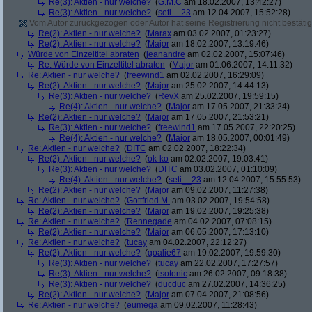
Re(3): Aktien - nur welche?
(
G.M.C
am 18.02.2007, 13:42:27)
Re(3): Aktien - nur welche?
(
seti__23
am 12.04.2007, 15:52:28)
Vom Autor zurückgezogen oder Autor hat seine Registrierung nicht bestätig
Re(2): Aktien - nur welche?
(
Marax
am 03.02.2007, 01:23:27)
Re(2): Aktien - nur welche?
(
Major
am 18.02.2007, 13:19:46)
Würde von Einzeltitel abraten
(
jeanandre
am 02.02.2007, 15:07:46)
Re: Würde von Einzeltitel abraten
(
Major
am 01.06.2007, 14:11:32)
Re: Aktien - nur welche?
(
freewind1
am 02.02.2007, 16:29:09)
Re(2): Aktien - nur welche?
(
Major
am 25.02.2007, 14:44:13)
Re(3): Aktien - nur welche?
(
RevX
am 25.02.2007, 19:59:15)
Re(4): Aktien - nur welche?
(
Major
am 17.05.2007, 21:33:24)
Re(2): Aktien - nur welche?
(
Major
am 17.05.2007, 21:53:21)
Re(3): Aktien - nur welche?
(
freewind1
am 17.05.2007, 22:20:25)
Re(4): Aktien - nur welche?
(
Major
am 18.05.2007, 00:01:49)
Re: Aktien - nur welche?
(
DITC
am 02.02.2007, 18:22:34)
Re(2): Aktien - nur welche?
(
ok-ko
am 02.02.2007, 19:03:41)
Re(3): Aktien - nur welche?
(
DITC
am 03.02.2007, 01:10:09)
Re(4): Aktien - nur welche?
(
seti__23
am 12.04.2007, 15:55:53)
Re(2): Aktien - nur welche?
(
Major
am 09.02.2007, 11:27:38)
Re: Aktien - nur welche?
(
Gottfried M.
am 03.02.2007, 19:54:58)
Re(2): Aktien - nur welche?
(
Major
am 19.02.2007, 19:25:38)
Re: Aktien - nur welche?
(
Rennegade
am 04.02.2007, 07:08:15)
Re(2): Aktien - nur welche?
(
Major
am 06.05.2007, 17:13:10)
Re: Aktien - nur welche?
(
tucay
am 04.02.2007, 22:12:27)
Re(2): Aktien - nur welche?
(
goalie67
am 19.02.2007, 19:59:30)
Re(3): Aktien - nur welche?
(
tucay
am 22.02.2007, 17:27:57)
Re(3): Aktien - nur welche?
(
isotonic
am 26.02.2007, 09:18:38)
Re(3): Aktien - nur welche?
(
ducduc
am 27.02.2007, 14:36:25)
Re(2): Aktien - nur welche?
(
Major
am 07.04.2007, 21:08:56)
Re: Aktien - nur welche?
(
eumega
am 09.02.2007, 11:28:43)