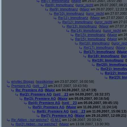
Re(7): Immofinanz
(
Major
am 25.07.2007, 16:07:39)
Re(8): Immofinanz
(
juror_recht
am 26.07.2007, 08:2
Re(9): Immofinanz
(
Major
am 26.07.2007, 12:22:3
Re(10): Immofinanz
(
juror_recht
am 27.07.2007
Re(11): Immofinanz
(
Major
am 27.07.2007, 0
Re(12): Immofinanz
(
juror_recht
am 27.07
Re(13): Immofinanz
(
Major
am 27.07.2
Re(14): Immofinanz
(
juror_recht
am 
Re(15): Immofinanz
(
Major
am 28
Re(15): Immofinanz
(
Major
am 30
Re(16): Immofinanz
(
juror_rec
Re(17): Immofinanz
(
Major
Re(17): Immofinanz
(
Major
Re(18): Immofinanz
(
ju
Re(19): Immofinanz
(
Re(20): Immofinan
Re(21): Immofin
Re(22): Immo
Re(23): Im
envitec Biogas
(
wasikonier
am 23.07.2007, 16:00:58)
Premiere AG
(
seti__23
am 24.07.2007, 10:43:56)
Re: Premiere AG
(
Major
am 04.09.2007, 12:47:19)
Re(2): Premiere AG
(
seti__23
am 04.09.2007, 16:32:37)
Re(3): Premiere AG
(
Major
am 05.09.2007, 00:16:54)
Re(4): Premiere AG
(
seti__23
am 05.09.2007, 09:45:15)
Re(5): Premiere AG
(
Major
am 11.09.2007, 11:24:14)
Re(6): Premiere AG
(
seti__23
am 11.09.2007, 15:06:13)
Re(7): Premiere AG
(
Major
am 29.10.2007, 12:09:21)
Re: Aktien - nur welche?
(
G.M.C
am 12.08.2007, 20:33:42)
Re(2): Aktien - nur welche?
(
Major
am 13.08.2007, 13:30:30)