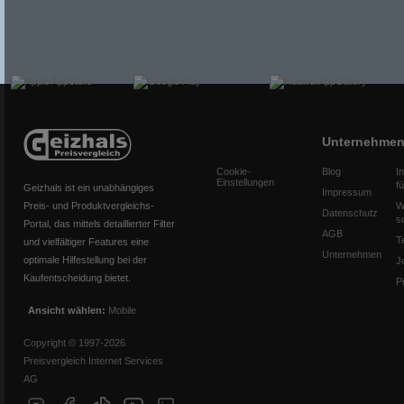
Unternehme
Cookie-
Blog
I
Einstellungen
f
Geizhals ist ein unabhängiges
Impressum
Preis- und Produktvergleichs-
W
Datenschutz
s
Portal, das mittels detaillierter Filter
AGB
T
und vielfältiger Features eine
Unternehmen
optimale Hilfestellung bei der
J
Kaufentscheidung bietet.
P
Ansicht wählen:
Mobile
Copyright © 1997-2026
Preisvergleich Internet Services
AG