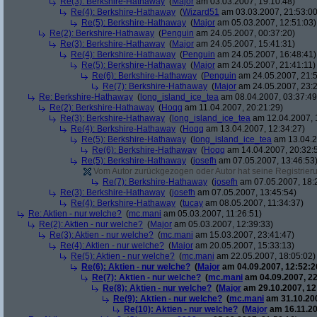
Re(3): Berkshire-Hathaway
(
Major
am 03.03.2007, 19:10:48)
Re(4): Berkshire-Hathaway
(
Wizard51
am 03.03.2007, 21:53:00
Re(5): Berkshire-Hathaway
(
Major
am 05.03.2007, 12:51:03)
Re(2): Berkshire-Hathaway
(
Penguin
am 24.05.2007, 00:37:20)
Re(3): Berkshire-Hathaway
(
Major
am 24.05.2007, 15:41:31)
Re(4): Berkshire-Hathaway
(
Penguin
am 24.05.2007, 16:48:41)
Re(5): Berkshire-Hathaway
(
Major
am 24.05.2007, 21:41:11)
Re(6): Berkshire-Hathaway
(
Penguin
am 24.05.2007, 21:5
Re(7): Berkshire-Hathaway
(
Major
am 24.05.2007, 23:2
Re: Berkshire-Hathaway
(
long_island_ice_tea
am 08.04.2007, 03:37:49
Re(2): Berkshire-Hathaway
(
Hoqq
am 11.04.2007, 20:21:29)
Re(3): Berkshire-Hathaway
(
long_island_ice_tea
am 12.04.2007, 
Re(4): Berkshire-Hathaway
(
Hoqq
am 13.04.2007, 12:34:27)
Re(5): Berkshire-Hathaway
(
long_island_ice_tea
am 13.04.2
Re(6): Berkshire-Hathaway
(
Hoqq
am 14.04.2007, 20:32:
Re(5): Berkshire-Hathaway
(
josefh
am 07.05.2007, 13:46:53
Vom Autor zurückgezogen oder Autor hat seine Registrierun
Re(7): Berkshire-Hathaway
(
josefh
am 07.05.2007, 18:
Re(3): Berkshire-Hathaway
(
josefh
am 07.05.2007, 13:45:54)
Re(4): Berkshire-Hathaway
(
tucay
am 08.05.2007, 11:34:37)
Re: Aktien - nur welche?
(
mc.mani
am 05.03.2007, 11:26:51)
Re(2): Aktien - nur welche?
(
Major
am 05.03.2007, 12:39:33)
Re(3): Aktien - nur welche?
(
mc.mani
am 15.03.2007, 23:41:47)
Re(4): Aktien - nur welche?
(
Major
am 20.05.2007, 15:33:13)
Re(5): Aktien - nur welche?
(
mc.mani
am 22.05.2007, 18:05:02)
Re(6): Aktien - nur welche?
(
Major
am 04.09.2007, 12:52:2
Re(7): Aktien - nur welche?
(
mc.mani
am 04.09.2007, 22
Re(8): Aktien - nur welche?
(
Major
am 29.10.2007, 12
Re(9): Aktien - nur welche?
(
mc.mani
am 31.10.200
Re(10): Aktien - nur welche?
(
Major
am 16.11.20