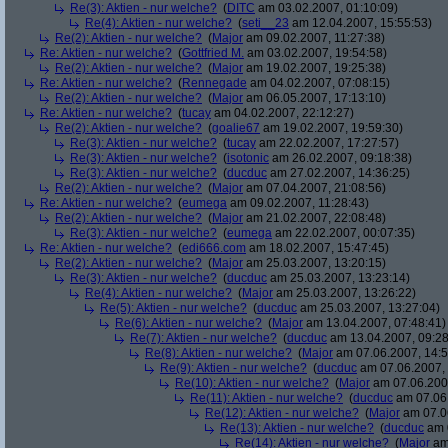
Re(3): Aktien - nur welche?
(
DITC
am 03.02.2007, 01:10:09)
Re(4): Aktien - nur welche?
(
seti__23
am 12.04.2007, 15:55:53)
Re(2): Aktien - nur welche?
(
Major
am 09.02.2007, 11:27:38)
Re: Aktien - nur welche?
(
Gottfried M.
am 03.02.2007, 19:54:58)
Re(2): Aktien - nur welche?
(
Major
am 19.02.2007, 19:25:38)
Re: Aktien - nur welche?
(
Rennegade
am 04.02.2007, 07:08:15)
Re(2): Aktien - nur welche?
(
Major
am 06.05.2007, 17:13:10)
Re: Aktien - nur welche?
(
tucay
am 04.02.2007, 22:12:27)
Re(2): Aktien - nur welche?
(
goalie67
am 19.02.2007, 19:59:30)
Re(3): Aktien - nur welche?
(
tucay
am 22.02.2007, 17:27:57)
Re(3): Aktien - nur welche?
(
isotonic
am 26.02.2007, 09:18:38)
Re(3): Aktien - nur welche?
(
ducduc
am 27.02.2007, 14:36:25)
Re(2): Aktien - nur welche?
(
Major
am 07.04.2007, 21:08:56)
Re: Aktien - nur welche?
(
eumega
am 09.02.2007, 11:28:43)
Re(2): Aktien - nur welche?
(
Major
am 21.02.2007, 22:08:48)
Re(3): Aktien - nur welche?
(
eumega
am 22.02.2007, 00:07:35)
Re: Aktien - nur welche?
(
edi666.com
am 18.02.2007, 15:47:45)
Re(2): Aktien - nur welche?
(
Major
am 25.03.2007, 13:20:15)
Re(3): Aktien - nur welche?
(
ducduc
am 25.03.2007, 13:23:14)
Re(4): Aktien - nur welche?
(
Major
am 25.03.2007, 13:26:22)
Re(5): Aktien - nur welche?
(
ducduc
am 25.03.2007, 13:27:04)
Re(6): Aktien - nur welche?
(
Major
am 13.04.2007, 07:48:41)
Re(7): Aktien - nur welche?
(
ducduc
am 13.04.2007, 09:28
Re(8): Aktien - nur welche?
(
Major
am 07.06.2007, 14:5
Re(9): Aktien - nur welche?
(
ducduc
am 07.06.2007, 
Re(10): Aktien - nur welche?
(
Major
am 07.06.2007
Re(11): Aktien - nur welche?
(
ducduc
am 07.06.
Re(12): Aktien - nur welche?
(
Major
am 07.06
Re(13): Aktien - nur welche?
(
ducduc
am 0
Re(14): Aktien - nur welche?
(
Major
am 