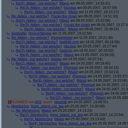
Re(2): Aktien - nur welche?
(
Major
am 09.05.2007, 14:35:41)
Re(3): Aktien - nur welche?
(
ducduc
am 09.05.2007, 16:57:59)
Re(4): Aktien - nur welche?
(
Major
am 11.05.2007, 20:10:27)
Re: Aktien - nur welche?
(
Yucko the clown
am 09.05.2007, 14:51:33)
Re(2): Aktien - nur welche?
(
Major
am 09.05.2007, 15:20:58)
Re(3): Aktien - nur welche?
(
Yucko the clown
am 09.05.2007, 15:27:3
Re(4): Aktien - nur welche?
(
Major
am 09.05.2007, 19:49:24)
Goldadler
(
InnereStimme
am 11.05.2007, 19:22:56)
Re: Aktien - nur welche?
(
Hungerleider
am 11.05.2007, 20:21:40)
Re(2): Aktien - nur welche?
(
edi666.com
am 18.05.2007, 00:16:58)
Re(3): Aktien - nur welche?
(
ducduc
am 20.05.2007, 18:27:44)
Re(2): Aktien - nur welche?
(
isotonic
am 18.05.2007, 00:33:02)
Re(3): Aktien - nur welche?
(
Major
am 23.05.2007, 23:58:26)
Re: Aktien - nur welche?
(
danko
am 24.05.2007, 00:07:54)
Re(2): Aktien - nur welche?
(
Major
am 24.05.2007, 00:29:45)
Re(3): Aktien - nur welche?
(
Penguin
am 24.05.2007, 00:44:16)
Re(4): Aktien - nur welche?
(
Major
am 24.05.2007, 15:53:13)
Re(5): Aktien - nur welche?
(
Penguin
am 24.05.2007, 16:55:37)
Re(6): Aktien - nur welche?
(
Major
am 24.05.2007, 19:23:06)
Re(7): Aktien - nur welche?
(
Penguin
am 24.05.2007, 21:1
Re(8): Aktien - nur welche?
(
Major
am 24.05.2007, 21:3
Re(9): Aktien - nur welche?
(
Penguin
am 24.05.2007,
Re(10): Aktien - nur welche?
(
Major
am 24.05.2007
PLONKED von
AVS
: spam
(
diver96
am 24.05.2007, 19:49:31)
MorphoSys
(
long_island_ice_tea
am 25.05.2007, 13:30:08)
Re: MorphoSys
(
Major
am 25.05.2007, 14:13:23)
Re(2): MorphoSys
(
long_island_ice_tea
am 25.05.2007, 14:23:54)
Re(3): MorphoSys
(
Major
am 25.05.2007, 15:13:43)
Re(4): MorphoSys
(
long_island_ice_tea
am 25.05.2007, 16:08:
Vom Autor zurückgezogen oder Autor hat seine Registrierung 