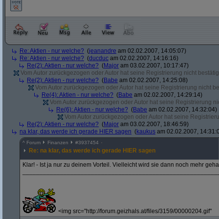
Re: Aktien - nur welche?
(
jeanandre
am 02.02.2007, 14:05:07)
Re: Aktien - nur welche?
(
ducduc
am 02.02.2007, 14:16:16)
Re(2): Aktien - nur welche?
(
Major
am 03.02.2007, 10:17:47)
Vom Autor zurückgezogen oder Autor hat seine Registrierung nicht bestätig
Re(2): Aktien - nur welche?
(
Babe
am 02.02.2007, 14:25:08)
Vom Autor zurückgezogen oder Autor hat seine Registrierung nicht bes
Re(4): Aktien - nur welche?
(
Babe
am 02.02.2007, 14:29:14)
Vom Autor zurückgezogen oder Autor hat seine Registrierung nic
Re(6): Aktien - nur welche?
(
Babe
am 02.02.2007, 14:32:04)
Vom Autor zurückgezogen oder Autor hat seine Registrierun
Re(2): Aktien - nur welche?
(
Major
am 03.02.2007, 18:46:59)
na klar, das werde ich gerade HIER sagen
(
kaukus
am 02.02.2007, 14:31:
^
Forum
Finanzen
#
3937454
Re: na klar, das werde ich gerade HIER sagen
Klar! - Ist ja nur zu deinem Vorteil. Vielleicht wird sie dann noch mehr geha
_________________________________________________________
<img src="http://forum.geizhals.at/files/3159/00000204.gif"