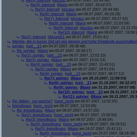
Re(3): Intercell
(
ducduc
am 05.07.2007, 20:39:54)
Re(4): Intercell
(
Major
am 05.07.2007, 20:42:57)
Re(5): Intercell
(
ducduc
am 05.07.2007, 20:44:36)
Re(6): Intercell
(
Major
am 06.07.2007, 00:20:29)
Re(7): Intercell
(
ducduc
am 06.07.2007, 09:27:42)
Re(8): Intercell
(
Major
am 06.07.2007, 21:03:58)
Re(9): Intercell
(
ducduc
am 06.07.2007, 22:22:25)
Re(10): Intercell
(
Major
am 08.07.2007, 19:09:
Re(2): Intercell
(
Wizard51
am 06.07.2007, 15:01:41)
Welche, die in kurzer Zeit um viel steigen und hohe Dividende ausschütten! 
polytec
(
seti__23
am 04.07.2007, 09:38:48)
Re: polytec
(
Major
am 05.07.2007, 20:38:17)
Re(2): polytec
(
seti__23
am 06.07.2007, 12:02:10)
Re(3): polytec
(
Major
am 06.07.2007, 15:02:13)
Re(4): polytec
(
seti__23
am 06.07.2007, 15:45:51)
Re(5): polytec
(
Major
am 06.07.2007, 19:51:03)
Re(6): polytec
(
seti__23
am 09.07.2007, 08:27:12)
Re(7): polytec
(
Major
am 29.10.2007, 12:08:54)
Re(8): polytec
(
seti__23
am 31.10.2007, 08:32:47)
Re(9): polytec
(
Major
am 31.10.2007, 09:07:08)
Re(10): polytec
(
seti__23
am 26.11.2007, 12:
Re(11): polytec
(
Major
am 26.11.2007, 20:1
Re: Aktien - nur welche?
(
juror_recht
am 06.07.2007, 12:02:55)
Immofinanz
(
juror_recht
am 06.07.2007, 12:03:08)
Re: Immofinanz
(
Major
am 06.07.2007, 14:57:20)
Re(2): Immofinanz
(
juror_recht
am 06.07.2007, 15:50:50)
Re(3): Immofinanz
(
Major
am 06.07.2007, 19:48:34)
Re(4): Immofinanz
(
juror_recht
am 09.07.2007, 08:28:52)
Re(5): Immofinanz
(
Major
am 24.07.2007, 15:42:11)
Re(6): Immofinanz
(
juror_recht
am 25.07.2007, 08:28:39)