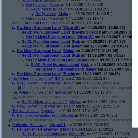
Re(2): voest
(
ducduc
am 01.06.2007, 19:25:28)
Re(3): voest
(
Major
am 01.06.2007, 19:32:10)
Re(4): voest
(
ducduc
am 03.06.2007, 13:01:55)
Re(5): voest
(
Major
am 03.06.2007, 14:40:51)
Re(3): voest
(
Major
am 04.06.2007, 12:11:04)
Meinl European Land
(
Kub
am 27.02.2007, 15:16:41)
Re: Meinl European Land
(
Wizard51
am 04.09.2007, 12:50:27)
Re(2): Meinl European Land
(
Devil's Sidekick
am 04.09.2007, 13:3
Re(3): Meinl European Land
(
Wizard51
am 04.09.2007, 13:38:20
Re(2): Meinl European Land
(
Kub
am 04.09.2007, 14:27:37)
Re(2): Meinl European Land
(
Major
am 12.09.2007, 21:03:24)
Re: Meinl European Land
(
Major
am 11.09.2007, 01:26:05)
Re(2): Meinl European Land
(
Kub
am 11.09.2007, 08:34:52)
Re(3): Meinl European Land
(
Major
am 11.09.2007, 11:17:59)
Re(4): Meinl European Land
(
Kub
am 11.09.2007, 20:13:29)
Re(5): Meinl European Land
(
Major
am 12.09.2007, 18:33:4
Re: Meinl European Land
(
Bucho
am 26.11.2007, 12:38:45)
Re: Aktien - nur welche?
(
DITC
am 27.02.2007, 23:12:39)
Re(2): Aktien - nur welche?
(
Major
am 27.02.2007, 23:20:48)
Vom Autor zurückgezogen oder Autor hat seine Registrierung nicht bes
Re: Aktien - nur welche?
(
playaz
am 01.03.2007, 08:17:34)
Vom Autor zurückgezogen oder Autor hat seine Registrierung nicht bestä
Re(3): Aktien - nur welche?
(
playaz
am 01.03.2007, 18:56:00)
Re(2): Aktien - nur welche?
(
Major
am 02.03.2007, 21:56:53)
Telekom Austria
(
spende
am 01.03.2007, 17:41:32)
Re: Telekom Austria
(
edi666.com
am 04.03.2007, 18:40:35)
Vom Autor zurückgezogen oder Autor hat seine Registrierung nicht bestätig
Berkshire-Hathaway
(
Wizard51
am 02.03.2007, 23:42:54)
Re: Berkshire-Hathaway
(
Major
am 03.03.2007, 17:30:21)
Re(2): Berkshire-Hathaway
(
Wizard51
am 03.03.2007, 17:33:23)