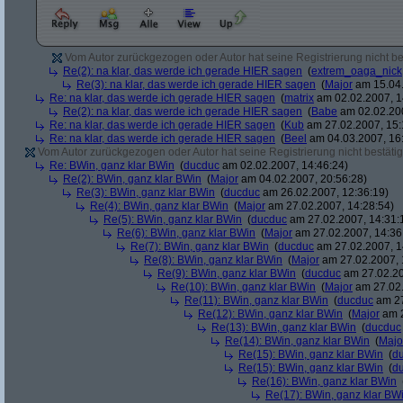
Vom Autor zurückgezogen oder Autor hat seine Registrierung nicht bes
Re(2): na klar, das werde ich gerade HIER sagen
(
extrem_oaga_nick
Re(3): na klar, das werde ich gerade HIER sagen
(
Major
am 15.04.
Re: na klar, das werde ich gerade HIER sagen
(
matrix
am 02.02.2007, 1
Re(2): na klar, das werde ich gerade HIER sagen
(
Babe
am 02.02.200
Re: na klar, das werde ich gerade HIER sagen
(
Kub
am 27.02.2007, 15:
Re: na klar, das werde ich gerade HIER sagen
(
Beel
am 04.03.2007, 16:
Vom Autor zurückgezogen oder Autor hat seine Registrierung nicht bestätig
Re: BWin, ganz klar BWin
(
ducduc
am 02.02.2007, 14:46:24)
Re(2): BWin, ganz klar BWin
(
Major
am 04.02.2007, 20:56:28)
Re(3): BWin, ganz klar BWin
(
ducduc
am 26.02.2007, 12:36:19)
Re(4): BWin, ganz klar BWin
(
Major
am 27.02.2007, 14:28:54)
Re(5): BWin, ganz klar BWin
(
ducduc
am 27.02.2007, 14:31:
Re(6): BWin, ganz klar BWin
(
Major
am 27.02.2007, 14:36
Re(7): BWin, ganz klar BWin
(
ducduc
am 27.02.2007, 1
Re(8): BWin, ganz klar BWin
(
Major
am 27.02.2007, 
Re(9): BWin, ganz klar BWin
(
ducduc
am 27.02.20
Re(10): BWin, ganz klar BWin
(
Major
am 27.02.
Re(11): BWin, ganz klar BWin
(
ducduc
am 27
Re(12): BWin, ganz klar BWin
(
Major
am 2
Re(13): BWin, ganz klar BWin
(
ducduc
Re(14): BWin, ganz klar BWin
(
Majo
Re(15): BWin, ganz klar BWin
(
d
Re(15): BWin, ganz klar BWin
(
d
Re(16): BWin, ganz klar BWin
Re(17): BWin, ganz klar BW