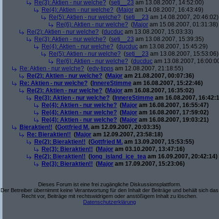
Re(3): Aktien - nur welche?
(
seti__23
am 13.08.2007, 14:52:00)
Re(4): Aktien - nur welche?
(
Major
am 14.08.2007, 16:43:49)
Re(5): Aktien - nur welche?
(
seti__23
am 14.08.2007, 20:46:02)
Re(6): Aktien - nur welche?
(
Major
am 15.08.2007, 01:31:38)
Re(2): Aktien - nur welche?
(
ducduc
am 13.08.2007, 15:03:33)
Re(3): Aktien - nur welche?
(
seti__23
am 13.08.2007, 15:39:35)
Re(4): Aktien - nur welche?
(
ducduc
am 13.08.2007, 15:45:29)
Re(5): Aktien - nur welche?
(
seti__23
am 13.08.2007, 15:53:06)
Re(6): Aktien - nur welche?
(
ducduc
am 13.08.2007, 16:00:0
Re: Aktien - nur welche?
(
edv-tipps
am 12.08.2007, 21:18:55)
Re(2): Aktien - nur welche?
(
Major
am 21.08.2007, 00:07:36)
Re: Aktien - nur welche?
(
InnereStimme
am 16.08.2007, 15:22:46)
Re(2): Aktien - nur welche?
(
Major
am 16.08.2007, 16:35:02)
Re(3): Aktien - nur welche?
(
InnereStimme
am 16.08.2007, 16:42:1
Re(4): Aktien - nur welche?
(
Major
am 16.08.2007, 16:55:47)
Re(4): Aktien - nur welche?
(
Major
am 16.08.2007, 17:59:02)
Re(4): Aktien - nur welche?
(
Major
am 16.08.2007, 19:03:21)
Bieraktien!!
(
Gottfried M.
am 12.09.2007, 20:03:35)
Re: Bieraktien!!
(
Major
am 12.09.2007, 23:58:18)
Re(2): Bieraktien!!
(
Gottfried M.
am 13.09.2007, 15:53:55)
Re(3): Bieraktien!!
(
Major
am 03.10.2007, 13:47:16)
Re(2): Bieraktien!!
(
long_island_ice_tea
am 16.09.2007, 20:42:14)
Re(3): Bieraktien!!
(
Major
am 17.09.2007, 15:23:06)
Dieses Forum ist eine frei zugängliche Diskussionsplattform.
Der Betreiber übernimmt keine Verantwortung für den Inhalt der Beiträge und behält sich das
Recht vor, Beiträge mit rechtswidrigem oder anstößigem Inhalt zu löschen.
Datenschutzerklärung