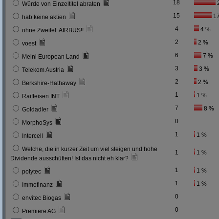
18
Würde von Einzeltitel abraten
15
1
hab keine aktien
4
4 %
ohne Zweifel: AIRBUS!!
2
2 %
voest
6
7 %
Meinl European Land
3
3 %
Telekom Austria
2
2 %
Berkshire-Hathaway
1
1 %
Raiffeisen INT
7
8 %
Goldadler
0
MorphoSys
1
1 %
Intercell
Welche, die in kurzer Zeit um viel steigen und hohe
1
1 %
Dividende ausschütten! Ist das nicht eh klar?
1
1 %
polytec
1
1 %
Immofinanz
0
envitec Biogas
0
Premiere AG