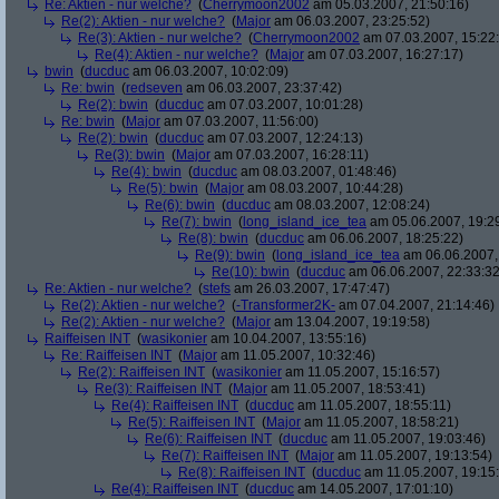
Re: Aktien - nur welche?
(
Cherrymoon2002
am 05.03.2007, 21:50:16)
Re(2): Aktien - nur welche?
(
Major
am 06.03.2007, 23:25:52)
Re(3): Aktien - nur welche?
(
Cherrymoon2002
am 07.03.2007, 15:22
Re(4): Aktien - nur welche?
(
Major
am 07.03.2007, 16:27:17)
bwin
(
ducduc
am 06.03.2007, 10:02:09)
Re: bwin
(
redseven
am 06.03.2007, 23:37:42)
Re(2): bwin
(
ducduc
am 07.03.2007, 10:01:28)
Re: bwin
(
Major
am 07.03.2007, 11:56:00)
Re(2): bwin
(
ducduc
am 07.03.2007, 12:24:13)
Re(3): bwin
(
Major
am 07.03.2007, 16:28:11)
Re(4): bwin
(
ducduc
am 08.03.2007, 01:48:46)
Re(5): bwin
(
Major
am 08.03.2007, 10:44:28)
Re(6): bwin
(
ducduc
am 08.03.2007, 12:08:24)
Re(7): bwin
(
long_island_ice_tea
am 05.06.2007, 19:2
Re(8): bwin
(
ducduc
am 06.06.2007, 18:25:22)
Re(9): bwin
(
long_island_ice_tea
am 06.06.2007,
Re(10): bwin
(
ducduc
am 06.06.2007, 22:33:32
Re: Aktien - nur welche?
(
stefs
am 26.03.2007, 17:47:47)
Re(2): Aktien - nur welche?
(
-Transformer2K-
am 07.04.2007, 21:14:46)
Re(2): Aktien - nur welche?
(
Major
am 13.04.2007, 19:19:58)
Raiffeisen INT
(
wasikonier
am 10.04.2007, 13:55:16)
Re: Raiffeisen INT
(
Major
am 11.05.2007, 10:32:46)
Re(2): Raiffeisen INT
(
wasikonier
am 11.05.2007, 15:16:57)
Re(3): Raiffeisen INT
(
Major
am 11.05.2007, 18:53:41)
Re(4): Raiffeisen INT
(
ducduc
am 11.05.2007, 18:55:11)
Re(5): Raiffeisen INT
(
Major
am 11.05.2007, 18:58:21)
Re(6): Raiffeisen INT
(
ducduc
am 11.05.2007, 19:03:46)
Re(7): Raiffeisen INT
(
Major
am 11.05.2007, 19:13:54)
Re(8): Raiffeisen INT
(
ducduc
am 11.05.2007, 19:15
Re(4): Raiffeisen INT
(
ducduc
am 14.05.2007, 17:01:10)