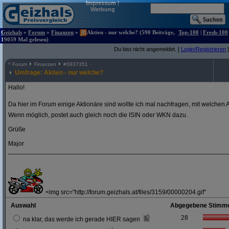
Impressum
|
Werbung
Geizhals
»
Forum
»
Finanzen
»
Aktien - nur welche? (590 Beiträge,
Top-100
|
Fresh-100
19059 Mal gelesen)
Du bist nicht angemeldet. [
Login/Registrieren
]
^
Forum
Finanzen
#
3937351
Umfrage: Aktien - nur welche?
Hallo!
Da hier im Forum einige Aktionäre sind wollte ich mal nachfragen, mit welchen A
Wenn möglich, postet auch gleich noch die ISIN oder WKN dazu.
Grüße
Major
_____________________________________________________________
<img src="http://forum.geizhals.at/files/3159/00000204.gif"
Auswahl
Abgegebene Stimm
28
na klar, das werde ich gerade HIER sagen