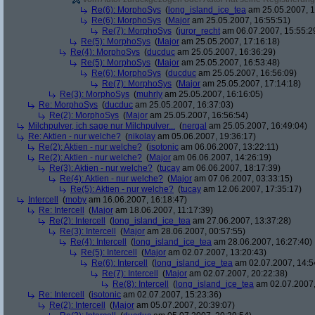
Re(6): MorphoSys
(
long_island_ice_tea
am 25.05.2007, 1
Re(6): MorphoSys
(
Major
am 25.05.2007, 16:55:51)
Re(7): MorphoSys
(
juror_recht
am 06.07.2007, 15:55:2
Re(5): MorphoSys
(
Major
am 25.05.2007, 17:16:18)
Re(4): MorphoSys
(
ducduc
am 25.05.2007, 16:36:29)
Re(5): MorphoSys
(
Major
am 25.05.2007, 16:53:48)
Re(6): MorphoSys
(
ducduc
am 25.05.2007, 16:56:09)
Re(7): MorphoSys
(
Major
am 25.05.2007, 17:14:18)
Re(3): MorphoSys
(
muhrly
am 25.05.2007, 16:16:05)
Re: MorphoSys
(
ducduc
am 25.05.2007, 16:37:03)
Re(2): MorphoSys
(
Major
am 25.05.2007, 16:56:54)
Milchpulver, ich sage nur Milchpulver...
(
nergal
am 25.05.2007, 16:49:04)
Re: Aktien - nur welche?
(
nikolay
am 05.06.2007, 19:36:17)
Re(2): Aktien - nur welche?
(
isotonic
am 06.06.2007, 13:22:11)
Re(2): Aktien - nur welche?
(
Major
am 06.06.2007, 14:26:19)
Re(3): Aktien - nur welche?
(
tucay
am 06.06.2007, 18:17:39)
Re(4): Aktien - nur welche?
(
Major
am 07.06.2007, 03:33:15)
Re(5): Aktien - nur welche?
(
tucay
am 12.06.2007, 17:35:17)
Intercell
(
moby
am 16.06.2007, 16:18:47)
Re: Intercell
(
Major
am 18.06.2007, 11:17:39)
Re(2): Intercell
(
long_island_ice_tea
am 27.06.2007, 13:37:28)
Re(3): Intercell
(
Major
am 28.06.2007, 00:57:55)
Re(4): Intercell
(
long_island_ice_tea
am 28.06.2007, 16:27:40)
Re(5): Intercell
(
Major
am 02.07.2007, 13:20:43)
Re(6): Intercell
(
long_island_ice_tea
am 02.07.2007, 14:5
Re(7): Intercell
(
Major
am 02.07.2007, 20:22:38)
Re(8): Intercell
(
long_island_ice_tea
am 02.07.2007,
Re: Intercell
(
isotonic
am 02.07.2007, 15:23:36)
Re(2): Intercell
(
Major
am 05.07.2007, 20:39:07)