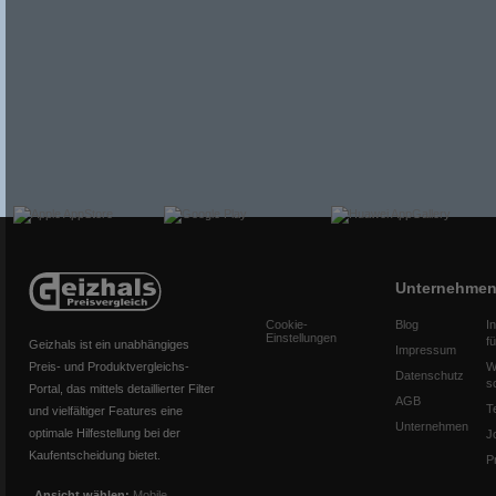
Unternehme
Cookie-
Blog
I
Einstellungen
f
Geizhals ist ein unabhängiges
Impressum
Preis- und Produktvergleichs-
W
Datenschutz
s
Portal, das mittels detaillierter Filter
AGB
T
und vielfältiger Features eine
Unternehmen
optimale Hilfestellung bei der
J
Kaufentscheidung bietet.
P
Ansicht wählen:
Mobile