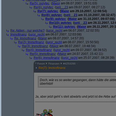
Re(5): polytec
(
Major
am 06.07.2007, 19:51:03)
Re(6): polytec
(
seti__23
am 09.07.2007, 08:27:12)
Re(7): polytec
(
Major
am 29.10.2007, 12:08:54)
Re(8): polytec
(
seti__23
am 31.10.2007, 08:32:47)
Re(9): polytec
(
Major
am 31.10.2007, 09:07:08)
Re(10): polytec
(
seti__23
am 26.11.2007, 12:
Re(11): polytec
(
Major
am 26.11.2007, 20:1
Re: Aktien - nur welche?
(
juror_recht
am 06.07.2007, 12:02:55)
Immofinanz
(
juror_recht
am 06.07.2007, 12:03:08)
Re: Immofinanz
(
Major
am 06.07.2007, 14:57:20)
Re(2): Immofinanz
(
juror_recht
am 06.07.2007, 15:50:50)
Re(3): Immofinanz
(
Major
am 06.07.2007, 19:48:34)
Re(4): Immofinanz
(
juror_recht
am 09.07.2007, 08:28:52)
Re(5): Immofinanz
(
Major
am 24.07.2007, 15:42:11)
Re(6): Immofinanz
(
juror_recht
am 25.07.2007, 08:28:39)
^
Forum
Finanzen
#
4253286
Re(7): Immofinanz
Doch, wär es so weiter gegangen, dann hätte die aktie 
überhitzt!
Ja, aber jetzt geht´s steil abwärts und jetzt ist die Aktie au
____________________________________________