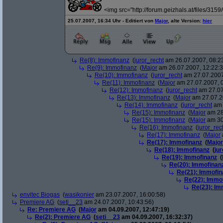
<img src="http://forum.geizhals.at/files/3159
25.07.2007, 16:34 Uhr - Editiert von
Major
, alte Version:
hier
Re(8): Immofinanz
(
juror_recht
am 26.07.2007, 08:2
Re(9): Immofinanz
(
Major
am 26.07.2007, 12:22:3
Re(10): Immofinanz
(
juror_recht
am 27.07.2007
Re(11): Immofinanz
(
Major
am 27.07.2007, 0
Re(12): Immofinanz
(
juror_recht
am 27.07
Re(13): Immofinanz
(
Major
am 27.07.2
Re(14): Immofinanz
(
juror_recht
am 
Re(15): Immofinanz
(
Major
am 28
Re(15): Immofinanz
(
Major
am 30
Re(16): Immofinanz
(
juror_rec
Re(17): Immofinanz
(
Major
Re(17): Immofinanz
(
Major
Re(18): Immofinanz
(
ju
Re(19): Immofinanz
(
Re(20): Immofinan
Re(21): Immofin
Re(22): Immo
Re(23): Im
envitec Biogas
(
wasikonier
am 23.07.2007, 16:00:58)
Premiere AG
(
seti__23
am 24.07.2007, 10:43:56)
Re: Premiere AG
(
Major
am 04.09.2007, 12:47:19)
Re(2): Premiere AG
(
seti__23
am 04.09.2007, 16:32:37)