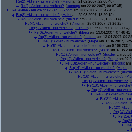
Re(2): Aktien - nur welche?
(
Major
am 21.02.2007, 22:08:48)
Re(3): Aktien - nur welche?
(
eumega
am 22.02.2007, 00:07:35)
Re: Aktien - nur welche?
(
edi666.com
am 18.02.2007, 15:47:45)
Re(2): Aktien - nur welche?
(
Major
am 25.03.2007, 13:20:15)
Re(3): Aktien - nur welche?
(
ducduc
am 25.03.2007, 13:23:14)
Re(4): Aktien - nur welche?
(
Major
am 25.03.2007, 13:26:22)
Re(5): Aktien - nur welche?
(
ducduc
am 25.03.2007, 13:27:04)
Re(6): Aktien - nur welche?
(
Major
am 13.04.2007, 07:48:41)
Re(7): Aktien - nur welche?
(
ducduc
am 13.04.2007, 09:28
Re(8): Aktien - nur welche?
(
Major
am 07.06.2007, 14:5
Re(9): Aktien - nur welche?
(
ducduc
am 07.06.2007, 
Re(10): Aktien - nur welche?
(
Major
am 07.06.2007
Re(11): Aktien - nur welche?
(
ducduc
am 07.06.
Re(12): Aktien - nur welche?
(
Major
am 07.06
Re(13): Aktien - nur welche?
(
ducduc
am 0
Re(14): Aktien - nur welche?
(
Major
am 
Re(15): Aktien - nur welche?
(
ducdu
Re(16): Aktien - nur welche?
(
Maj
Re(17): Aktien - nur welche?
(
Re(18): Aktien - nur welche
Re(19): Aktien - nur welc
Re(20): Aktien - nur w
Re(21): Aktien - nu
Re(22): Aktien -
Re(23): Aktien
Re(24): Akt
Re(25): 
Re(26)
Re(