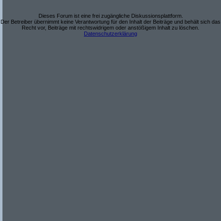
Dieses Forum ist eine frei zugängliche Diskussionsplattform.
Der Betreiber übernimmt keine Verantwortung für den Inhalt der Beiträge und behält sich das
Recht vor, Beiträge mit rechtswidrigem oder anstößigem Inhalt zu löschen.
Datenschutzerklärung