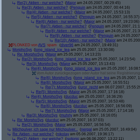
Re(2): Aktien - nur welche?
(
Major
am 24.05.2007, 00:29:45)
Re(3): Aktien - nur welche?
(
Penguin
am 24.05.2007, 00:44:16)
Re(4): Aktien - nur welche?
(
Major
am 24.05.2007, 15:53:13)
Re(5): Aktien - nur welche?
(
Penguin
am 24.05.2007, 16:55:37)
Re(6): Aktien - nur welche?
(
Major
am 24.05.2007, 19:23:06)
Re(7): Aktien - nur welche?
(
Penguin
am 24.05.2007, 21:1
Re(8): Aktien - nur welche?
(
Major
am 24.05.2007, 21:3
Re(9): Aktien - nur welche?
(
Penguin
am 24.05.2007,
Re(10): Aktien - nur welche?
(
Major
am 24.05.2007
PLONKED von
AVS
: spam
(
diver96
am 24.05.2007, 19:49:31)
MorphoSys
(
long_island_ice_tea
am 25.05.2007, 13:30:08)
Re: MorphoSys
(
Major
am 25.05.2007, 14:13:23)
Re(2): MorphoSys
(
long_island_ice_tea
am 25.05.2007, 14:23:54)
Re(3): MorphoSys
(
Major
am 25.05.2007, 15:13:43)
Re(4): MorphoSys
(
long_island_ice_tea
am 25.05.2007, 16:08:
Vom Autor zurückgezogen oder Autor hat seine Registrierung 
Re(6): MorphoSys
(
long_island_ice_tea
am 25.05.2007, 1
Re(6): MorphoSys
(
Major
am 25.05.2007, 16:55:51)
Re(7): MorphoSys
(
juror_recht
am 06.07.2007, 15:55:2
Re(5): MorphoSys
(
Major
am 25.05.2007, 17:16:18)
Re(4): MorphoSys
(
ducduc
am 25.05.2007, 16:36:29)
Re(5): MorphoSys
(
Major
am 25.05.2007, 16:53:48)
Re(6): MorphoSys
(
ducduc
am 25.05.2007, 16:56:09)
Re(7): MorphoSys
(
Major
am 25.05.2007, 17:14:18)
Re(3): MorphoSys
(
muhrly
am 25.05.2007, 16:16:05)
Re: MorphoSys
(
ducduc
am 25.05.2007, 16:37:03)
Re(2): MorphoSys
(
Major
am 25.05.2007, 16:56:54)
Milchpulver, ich sage nur Milchpulver...
(
nergal
am 25.05.2007, 16:49:04)
Re: Aktien - nur welche?
(
nikolay
am 05.06.2007, 19:36:17)
Re(2): Aktien - nur welche?
(
isotonic
am 06.06.2007, 13:22:11)