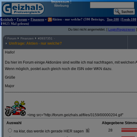
Impressum
|
Werbung
Geizhals
»
Forum
»
Finanzen
»
Aktien - nur welche? (590 Beiträge,
Top-100
|
Fresh-100
19025 Mal gelesen)
Du bist nicht angemeldet. [
Login/Registrieren
]
^
Forum
Finanzen
#
3937351
Umfrage: Aktien - nur welche?
Hallo!
Da hier im Forum einige Aktionäre sind wollte ich mal nachfragen, mit welchen A
Wenn möglich, postet auch gleich noch die ISIN oder WKN dazu.
Grüße
Major
_____________________________________________________________
<img src="http://forum.geizhals.at/files/3159/00000204.gif"
Auswahl
Abgegebene Stimm
28
na klar, das werde ich gerade HIER sagen