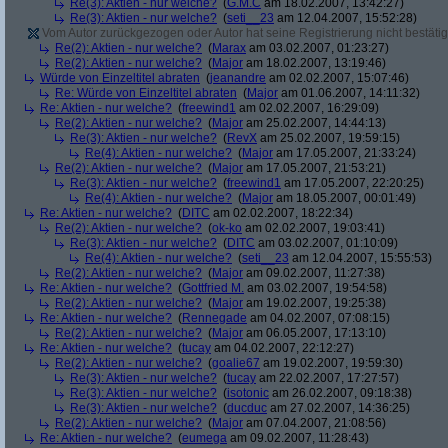
Re(3): Aktien - nur welche?
(
G.M.C
am 18.02.2007, 13:42:27)
Re(3): Aktien - nur welche?
(
seti__23
am 12.04.2007, 15:52:28)
Vom Autor zurückgezogen oder Autor hat seine Registrierung nicht bestätig
Re(2): Aktien - nur welche?
(
Marax
am 03.02.2007, 01:23:27)
Re(2): Aktien - nur welche?
(
Major
am 18.02.2007, 13:19:46)
Würde von Einzeltitel abraten
(
jeanandre
am 02.02.2007, 15:07:46)
Re: Würde von Einzeltitel abraten
(
Major
am 01.06.2007, 14:11:32)
Re: Aktien - nur welche?
(
freewind1
am 02.02.2007, 16:29:09)
Re(2): Aktien - nur welche?
(
Major
am 25.02.2007, 14:44:13)
Re(3): Aktien - nur welche?
(
RevX
am 25.02.2007, 19:59:15)
Re(4): Aktien - nur welche?
(
Major
am 17.05.2007, 21:33:24)
Re(2): Aktien - nur welche?
(
Major
am 17.05.2007, 21:53:21)
Re(3): Aktien - nur welche?
(
freewind1
am 17.05.2007, 22:20:25)
Re(4): Aktien - nur welche?
(
Major
am 18.05.2007, 00:01:49)
Re: Aktien - nur welche?
(
DITC
am 02.02.2007, 18:22:34)
Re(2): Aktien - nur welche?
(
ok-ko
am 02.02.2007, 19:03:41)
Re(3): Aktien - nur welche?
(
DITC
am 03.02.2007, 01:10:09)
Re(4): Aktien - nur welche?
(
seti__23
am 12.04.2007, 15:55:53)
Re(2): Aktien - nur welche?
(
Major
am 09.02.2007, 11:27:38)
Re: Aktien - nur welche?
(
Gottfried M.
am 03.02.2007, 19:54:58)
Re(2): Aktien - nur welche?
(
Major
am 19.02.2007, 19:25:38)
Re: Aktien - nur welche?
(
Rennegade
am 04.02.2007, 07:08:15)
Re(2): Aktien - nur welche?
(
Major
am 06.05.2007, 17:13:10)
Re: Aktien - nur welche?
(
tucay
am 04.02.2007, 22:12:27)
Re(2): Aktien - nur welche?
(
goalie67
am 19.02.2007, 19:59:30)
Re(3): Aktien - nur welche?
(
tucay
am 22.02.2007, 17:27:57)
Re(3): Aktien - nur welche?
(
isotonic
am 26.02.2007, 09:18:38)
Re(3): Aktien - nur welche?
(
ducduc
am 27.02.2007, 14:36:25)
Re(2): Aktien - nur welche?
(
Major
am 07.04.2007, 21:08:56)
Re: Aktien - nur welche?
(
eumega
am 09.02.2007, 11:28:43)