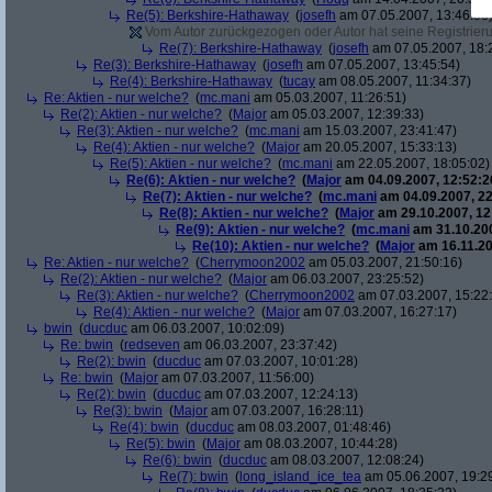
Re(5): Berkshire-Hathaway
(
josefh
am 07.05.2007, 13:46:53
Vom Autor zurückgezogen oder Autor hat seine Registrierun
Re(7): Berkshire-Hathaway
(
josefh
am 07.05.2007, 18:
Re(3): Berkshire-Hathaway
(
josefh
am 07.05.2007, 13:45:54)
Re(4): Berkshire-Hathaway
(
tucay
am 08.05.2007, 11:34:37)
Re: Aktien - nur welche?
(
mc.mani
am 05.03.2007, 11:26:51)
Re(2): Aktien - nur welche?
(
Major
am 05.03.2007, 12:39:33)
Re(3): Aktien - nur welche?
(
mc.mani
am 15.03.2007, 23:41:47)
Re(4): Aktien - nur welche?
(
Major
am 20.05.2007, 15:33:13)
Re(5): Aktien - nur welche?
(
mc.mani
am 22.05.2007, 18:05:02)
Re(6): Aktien - nur welche?
(
Major
am 04.09.2007, 12:52:2
Re(7): Aktien - nur welche?
(
mc.mani
am 04.09.2007, 22
Re(8): Aktien - nur welche?
(
Major
am 29.10.2007, 12
Re(9): Aktien - nur welche?
(
mc.mani
am 31.10.200
Re(10): Aktien - nur welche?
(
Major
am 16.11.20
Re: Aktien - nur welche?
(
Cherrymoon2002
am 05.03.2007, 21:50:16)
Re(2): Aktien - nur welche?
(
Major
am 06.03.2007, 23:25:52)
Re(3): Aktien - nur welche?
(
Cherrymoon2002
am 07.03.2007, 15:22
Re(4): Aktien - nur welche?
(
Major
am 07.03.2007, 16:27:17)
bwin
(
ducduc
am 06.03.2007, 10:02:09)
Re: bwin
(
redseven
am 06.03.2007, 23:37:42)
Re(2): bwin
(
ducduc
am 07.03.2007, 10:01:28)
Re: bwin
(
Major
am 07.03.2007, 11:56:00)
Re(2): bwin
(
ducduc
am 07.03.2007, 12:24:13)
Re(3): bwin
(
Major
am 07.03.2007, 16:28:11)
Re(4): bwin
(
ducduc
am 08.03.2007, 01:48:46)
Re(5): bwin
(
Major
am 08.03.2007, 10:44:28)
Re(6): bwin
(
ducduc
am 08.03.2007, 12:08:24)
Re(7): bwin
(
long_island_ice_tea
am 05.06.2007, 19:2