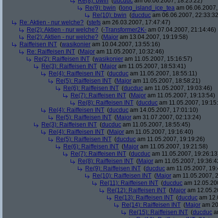
Re(8): bwin
(
ducduc
am 06.06.2007, 18:25:22)
Re(9): bwin
(
long_island_ice_tea
am 06.06.2007,
Re(10): bwin
(
ducduc
am 06.06.2007, 22:33:32
Re: Aktien - nur welche?
(
stefs
am 26.03.2007, 17:47:47)
Re(2): Aktien - nur welche?
(
-Transformer2K-
am 07.04.2007, 21:14:46)
Re(2): Aktien - nur welche?
(
Major
am 13.04.2007, 19:19:58)
Raiffeisen INT
(
wasikonier
am 10.04.2007, 13:55:16)
Re: Raiffeisen INT
(
Major
am 11.05.2007, 10:32:46)
Re(2): Raiffeisen INT
(
wasikonier
am 11.05.2007, 15:16:57)
Re(3): Raiffeisen INT
(
Major
am 11.05.2007, 18:53:41)
Re(4): Raiffeisen INT
(
ducduc
am 11.05.2007, 18:55:11)
Re(5): Raiffeisen INT
(
Major
am 11.05.2007, 18:58:21)
Re(6): Raiffeisen INT
(
ducduc
am 11.05.2007, 19:03:46)
Re(7): Raiffeisen INT
(
Major
am 11.05.2007, 19:13:54)
Re(8): Raiffeisen INT
(
ducduc
am 11.05.2007, 19:15
Re(4): Raiffeisen INT
(
ducduc
am 14.05.2007, 17:01:10)
Re(5): Raiffeisen INT
(
Major
am 31.07.2007, 02:13:24)
Re(3): Raiffeisen INT
(
ducduc
am 11.05.2007, 18:55:45)
Re(4): Raiffeisen INT
(
Major
am 11.05.2007, 19:16:40)
Re(5): Raiffeisen INT
(
ducduc
am 11.05.2007, 19:19:26)
Re(6): Raiffeisen INT
(
Major
am 11.05.2007, 19:21:58)
Re(7): Raiffeisen INT
(
ducduc
am 11.05.2007, 19:26:13
Re(8): Raiffeisen INT
(
Major
am 11.05.2007, 19:36:4
Re(9): Raiffeisen INT
(
ducduc
am 11.05.2007, 19:
Re(10): Raiffeisen INT
(
Major
am 11.05.2007, 2
Re(11): Raiffeisen INT
(
ducduc
am 12.05.200
Re(12): Raiffeisen INT
(
Major
am 12.05.20
Re(13): Raiffeisen INT
(
ducduc
am 12.0
Re(14): Raiffeisen INT
(
Major
am 20.
Re(15): Raiffeisen INT
(
ducduc
am