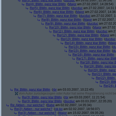
Re(3): BWin, ganz klar BWin
(
ducduc
am 26.02.2007, 12:36:19)
Re(4): BWin, ganz klar BWin
(
Major
am 27.02.2007, 14:28:54)
Re(5): BWin, ganz klar BWin
(
ducduc
am 27.02.2007, 14:31:
Re(6): BWin, ganz klar BWin
(
Major
am 27.02.2007, 14:36
Re(7): BWin, ganz klar BWin
(
ducduc
am 27.02.2007, 1
Re(8): BWin, ganz klar BWin
(
Major
am 27.02.2007, 
Re(9): BWin, ganz klar BWin
(
ducduc
am 27.02.20
Re(10): BWin, ganz klar BWin
(
Major
am 27.02.
Re(11): BWin, ganz klar BWin
(
ducduc
am 27
Re(12): BWin, ganz klar BWin
(
Major
am 2
Re(13): BWin, ganz klar BWin
(
ducduc
Re(14): BWin, ganz klar BWin
(
Majo
Re(15): BWin, ganz klar BWin
(
d
Re(15): BWin, ganz klar BWin
(
d
Re(16): BWin, ganz klar BWin
Re(17): BWin, ganz klar BW
Re(18): BWin, ganz klar 
Re(19): BWin, ganz kl
Re(20): BWin, ganz
Re(21): BWin, ga
Re(22): BWin,
Re(23): BW
Re(24): 
Re: BWin, ganz klar BWin
(
rbr
am 03.03.2007, 10:22:45)
Vom Autor zurückgezogen oder Autor hat seine Registrierung nicht bes
Re(3): BWin, ganz klar BWin
(
rbr
am 03.03.2007, 11:21:54)
Re(3): BWin, ganz klar BWin
(
ducduc
am 03.03.2007, 22:35:20)
Re: Aktien - nur welche?
(
Babe
am 02.02.2007, 14:35:34)
Re(2): Aktien - nur welche?
(
ok-ko
am 02.02.2007, 18:56:07)
Re(3): Aktien - nur welche?
(
Major
am 15.02.2007, 09:35:26)