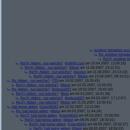
positive Vorgaben au
Re: positive Vorga
Re(2): positive 
Re(3): Aktien - nur welche?
(
edi666.com
am 10.04.2007, 13:50:16)
Re(4): Aktien - nur welche?
(
Major
am 11.08.2007, 23:11:51)
Re(5): Aktien - nur welche?
(
ducduc
am 11.08.2007, 23:13:10)
Re(6): Aktien - nur welche?
(
Major
am 13.08.2007, 09:10:21)
Re: Aktien - nur welche?
(
TDI
am 19.02.2007, 19:35:45)
Re(2): Aktien - nur welche?
(
Major
am 22.02.2007, 13:20:25)
Re: Aktien - nur welche?
(
bigboss007
am 19.02.2007, 19:42:34)
Re(2): Aktien - nur welche?
(
Beel
am 04.03.2007, 16:41:36)
Re(3): Aktien - nur welche?
(
bigboss007
am 04.03.2007, 17:12:57)
Re(2): Aktien - nur welche?
(
Major
am 11.03.2007, 13:30:41)
hab keine aktien
(
User48043
am 22.02.2007, 13:22:06)
Re: hab keine aktien
(
Major
am 04.03.2007, 11:44:24)
Re(2): hab keine aktien
(
User48043
am 04.03.2007, 15:56:56)
Re(3): hab keine aktien
(
Major
am 08.05.2007, 18:32:01)
Re(4): hab keine aktien
(
User48043
am 08.05.2007, 18:32:27)
Re(5): hab keine aktien
(
Major
am 08.05.2007, 18:59:22)