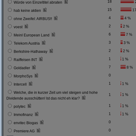
18
Würde von Einzeltitel abraten
15
1
hab keine aktien
4
4 %
ohne Zweifel: AIRBUS!!
2
2 %
voest
6
7 %
Meinl European Land
3
3 %
Telekom Austria
2
2 %
Berkshire-Hathaway
1
1 %
Raiffeisen INT
7
8 %
Goldadler
0
MorphoSys
1
1 %
Intercell
Welche, die in kurzer Zeit um viel steigen und hohe
1
1 %
Dividende ausschütten! Ist das nicht eh klar?
1
1 %
polytec
1
1 %
Immofinanz
0
envitec Biogas
0
Premiere AG