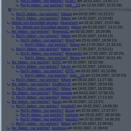
Re(3): Aktien - nur welche?
(
G.M.C
am 18.02.2007, 13:42:27)
Re(3): Aktien - nur welche?
(
seti__23
am 12.04.2007, 15:52:28)
Vom Autor zurückgezogen oder Autor hat seine Registrierung nicht bestätig
Re(2): Aktien - nur welche?
(
Marax
am 03.02.2007, 01:23:27)
Re(2): Aktien - nur welche?
(
Major
am 18.02.2007, 13:19:46)
Würde von Einzeltitel abraten
(
jeanandre
am 02.02.2007, 15:07:46)
Re: Würde von Einzeltitel abraten
(
Major
am 01.06.2007, 14:11:32)
Re: Aktien - nur welche?
(
freewind1
am 02.02.2007, 16:29:09)
Re(2): Aktien - nur welche?
(
Major
am 25.02.2007, 14:44:13)
Re(3): Aktien - nur welche?
(
RevX
am 25.02.2007, 19:59:15)
Re(4): Aktien - nur welche?
(
Major
am 17.05.2007, 21:33:24)
Re(2): Aktien - nur welche?
(
Major
am 17.05.2007, 21:53:21)
Re(3): Aktien - nur welche?
(
freewind1
am 17.05.2007, 22:20:25)
Re(4): Aktien - nur welche?
(
Major
am 18.05.2007, 00:01:49)
Re: Aktien - nur welche?
(
DITC
am 02.02.2007, 18:22:34)
Re(2): Aktien - nur welche?
(
ok-ko
am 02.02.2007, 19:03:41)
Re(3): Aktien - nur welche?
(
DITC
am 03.02.2007, 01:10:09)
Re(4): Aktien - nur welche?
(
seti__23
am 12.04.2007, 15:55:53)
Re(2): Aktien - nur welche?
(
Major
am 09.02.2007, 11:27:38)
Re: Aktien - nur welche?
(
Gottfried M.
am 03.02.2007, 19:54:58)
Re(2): Aktien - nur welche?
(
Major
am 19.02.2007, 19:25:38)
Re: Aktien - nur welche?
(
Rennegade
am 04.02.2007, 07:08:15)
Re(2): Aktien - nur welche?
(
Major
am 06.05.2007, 17:13:10)
Re: Aktien - nur welche?
(
tucay
am 04.02.2007, 22:12:27)
Re(2): Aktien - nur welche?
(
goalie67
am 19.02.2007, 19:59:30)
Re(3): Aktien - nur welche?
(
tucay
am 22.02.2007, 17:27:57)
Re(3): Aktien - nur welche?
(
isotonic
am 26.02.2007, 09:18:38)
Re(3): Aktien - nur welche?
(
ducduc
am 27.02.2007, 14:36:25)
Re(2): Aktien - nur welche?
(
Major
am 07.04.2007, 21:08:56)
Re: Aktien - nur welche?
(
eumega
am 09.02.2007, 11:28:43)