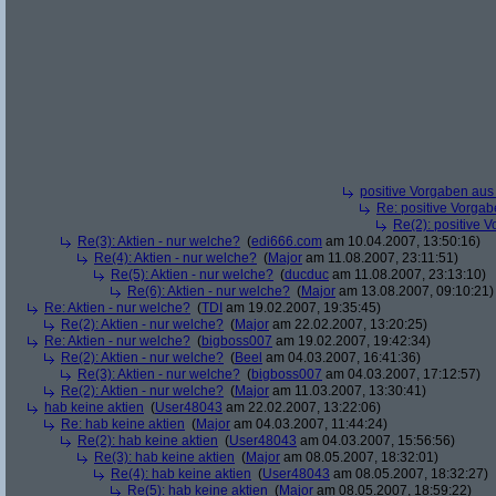
positive Vorgaben au
Re: positive Vorga
Re(2): positive 
Re(3): Aktien - nur welche?
(
edi666.com
am 10.04.2007, 13:50:16)
Re(4): Aktien - nur welche?
(
Major
am 11.08.2007, 23:11:51)
Re(5): Aktien - nur welche?
(
ducduc
am 11.08.2007, 23:13:10)
Re(6): Aktien - nur welche?
(
Major
am 13.08.2007, 09:10:21)
Re: Aktien - nur welche?
(
TDI
am 19.02.2007, 19:35:45)
Re(2): Aktien - nur welche?
(
Major
am 22.02.2007, 13:20:25)
Re: Aktien - nur welche?
(
bigboss007
am 19.02.2007, 19:42:34)
Re(2): Aktien - nur welche?
(
Beel
am 04.03.2007, 16:41:36)
Re(3): Aktien - nur welche?
(
bigboss007
am 04.03.2007, 17:12:57)
Re(2): Aktien - nur welche?
(
Major
am 11.03.2007, 13:30:41)
hab keine aktien
(
User48043
am 22.02.2007, 13:22:06)
Re: hab keine aktien
(
Major
am 04.03.2007, 11:44:24)
Re(2): hab keine aktien
(
User48043
am 04.03.2007, 15:56:56)
Re(3): hab keine aktien
(
Major
am 08.05.2007, 18:32:01)
Re(4): hab keine aktien
(
User48043
am 08.05.2007, 18:32:27)
Re(5): hab keine aktien
(
Major
am 08.05.2007, 18:59:22)