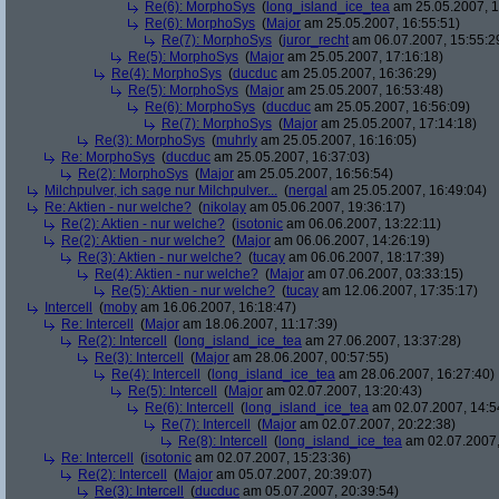
Re(6): MorphoSys
(
long_island_ice_tea
am 25.05.2007, 1
Re(6): MorphoSys
(
Major
am 25.05.2007, 16:55:51)
Re(7): MorphoSys
(
juror_recht
am 06.07.2007, 15:55:2
Re(5): MorphoSys
(
Major
am 25.05.2007, 17:16:18)
Re(4): MorphoSys
(
ducduc
am 25.05.2007, 16:36:29)
Re(5): MorphoSys
(
Major
am 25.05.2007, 16:53:48)
Re(6): MorphoSys
(
ducduc
am 25.05.2007, 16:56:09)
Re(7): MorphoSys
(
Major
am 25.05.2007, 17:14:18)
Re(3): MorphoSys
(
muhrly
am 25.05.2007, 16:16:05)
Re: MorphoSys
(
ducduc
am 25.05.2007, 16:37:03)
Re(2): MorphoSys
(
Major
am 25.05.2007, 16:56:54)
Milchpulver, ich sage nur Milchpulver...
(
nergal
am 25.05.2007, 16:49:04)
Re: Aktien - nur welche?
(
nikolay
am 05.06.2007, 19:36:17)
Re(2): Aktien - nur welche?
(
isotonic
am 06.06.2007, 13:22:11)
Re(2): Aktien - nur welche?
(
Major
am 06.06.2007, 14:26:19)
Re(3): Aktien - nur welche?
(
tucay
am 06.06.2007, 18:17:39)
Re(4): Aktien - nur welche?
(
Major
am 07.06.2007, 03:33:15)
Re(5): Aktien - nur welche?
(
tucay
am 12.06.2007, 17:35:17)
Intercell
(
moby
am 16.06.2007, 16:18:47)
Re: Intercell
(
Major
am 18.06.2007, 11:17:39)
Re(2): Intercell
(
long_island_ice_tea
am 27.06.2007, 13:37:28)
Re(3): Intercell
(
Major
am 28.06.2007, 00:57:55)
Re(4): Intercell
(
long_island_ice_tea
am 28.06.2007, 16:27:40)
Re(5): Intercell
(
Major
am 02.07.2007, 13:20:43)
Re(6): Intercell
(
long_island_ice_tea
am 02.07.2007, 14:5
Re(7): Intercell
(
Major
am 02.07.2007, 20:22:38)
Re(8): Intercell
(
long_island_ice_tea
am 02.07.2007,
Re: Intercell
(
isotonic
am 02.07.2007, 15:23:36)
Re(2): Intercell
(
Major
am 05.07.2007, 20:39:07)
Re(3): Intercell
(
ducduc
am 05.07.2007, 20:39:54)