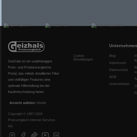
Unternehme
Cookie-
Blog
I
Einstellungen
f
Geizhals ist ein unabhängiges
Impressum
Preis- und Produktvergleichs-
W
Datenschutz
s
Portal, das mittels detaillierter Filter
AGB
T
und vielfältiger Features eine
Unternehmen
optimale Hilfestellung bei der
J
Kaufentscheidung bietet.
P
Ansicht wählen:
Mobile
Copyright © 1997-2026
Preisvergleich Internet Services
AG