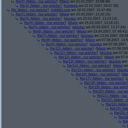
Re(2): Aktien - nur welche?
(
Major
am 21.02.2007, 22:08:48)
Re(3): Aktien - nur welche?
(
eumega
am 22.02.2007, 00:07:35)
Re: Aktien - nur welche?
(
edi666.com
am 18.02.2007, 15:47:45)
Re(2): Aktien - nur welche?
(
Major
am 25.03.2007, 13:20:15)
Re(3): Aktien - nur welche?
(
ducduc
am 25.03.2007, 13:23:14)
Re(4): Aktien - nur welche?
(
Major
am 25.03.2007, 13:26:22)
Re(5): Aktien - nur welche?
(
ducduc
am 25.03.2007, 13:27:04)
Re(6): Aktien - nur welche?
(
Major
am 13.04.2007, 07:48:41)
Re(7): Aktien - nur welche?
(
ducduc
am 13.04.2007, 09:28
Re(8): Aktien - nur welche?
(
Major
am 07.06.2007, 14:5
Re(9): Aktien - nur welche?
(
ducduc
am 07.06.2007, 
Re(10): Aktien - nur welche?
(
Major
am 07.06.2007
Re(11): Aktien - nur welche?
(
ducduc
am 07.06.
Re(12): Aktien - nur welche?
(
Major
am 07.06
Re(13): Aktien - nur welche?
(
ducduc
am 0
Re(14): Aktien - nur welche?
(
Major
am 
Re(15): Aktien - nur welche?
(
ducdu
Re(16): Aktien - nur welche?
(
Maj
Re(17): Aktien - nur welche?
(
Re(18): Aktien - nur welche
Re(19): Aktien - nur welc
Re(20): Aktien - nur w
Re(21): Aktien - nu
Re(22): Aktien -
Re(23): Aktien
Re(24): Akt
Re(25): 
Re(26)
Re(