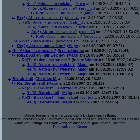
Re(4): Aktien - nur welche?
(
Major
am 14.08.2007, 16:43:49)
Re(5): Aktien - nur welche?
(
seti__23
am 14.08.2007, 20:46:02)
Re(6): Aktien - nur welche?
(
Major
am 15.08.2007, 01:31:38)
Re(2): Aktien - nur welche?
(
ducduc
am 13.08.2007, 15:03:33)
Re(3): Aktien - nur welche?
(
seti__23
am 13.08.2007, 15:39:35)
Re(4): Aktien - nur welche?
(
ducduc
am 13.08.2007, 15:45:29)
Re(5): Aktien - nur welche?
(
seti__23
am 13.08.2007, 15:53:06)
Re(6): Aktien - nur welche?
(
ducduc
am 13.08.2007, 16:00:0
Re: Aktien - nur welche?
(
edv-tipps
am 12.08.2007, 21:18:55)
Re(2): Aktien - nur welche?
(
Major
am 21.08.2007, 00:07:36)
Re: Aktien - nur welche?
(
InnereStimme
am 16.08.2007, 15:22:46)
Re(2): Aktien - nur welche?
(
Major
am 16.08.2007, 16:35:02)
Re(3): Aktien - nur welche?
(
InnereStimme
am 16.08.2007, 16:42:1
Re(4): Aktien - nur welche?
(
Major
am 16.08.2007, 16:55:47)
Re(4): Aktien - nur welche?
(
Major
am 16.08.2007, 17:59:02)
Re(4): Aktien - nur welche?
(
Major
am 16.08.2007, 19:03:21)
Bieraktien!!
(
Gottfried M.
am 12.09.2007, 20:03:35)
Re: Bieraktien!!
(
Major
am 12.09.2007, 23:58:18)
Re(2): Bieraktien!!
(
Gottfried M.
am 13.09.2007, 15:53:55)
Re(3): Bieraktien!!
(
Major
am 03.10.2007, 13:47:16)
Re(2): Bieraktien!!
(
long_island_ice_tea
am 16.09.2007, 20:42:14)
Re(3): Bieraktien!!
(
Major
am 17.09.2007, 15:23:06)
Dieses Forum ist eine frei zugängliche Diskussionsplattform.
Der Betreiber übernimmt keine Verantwortung für den Inhalt der Beiträge und behält sich das
Recht vor, Beiträge mit rechtswidrigem oder anstößigem Inhalt zu löschen.
Datenschutzerklärung