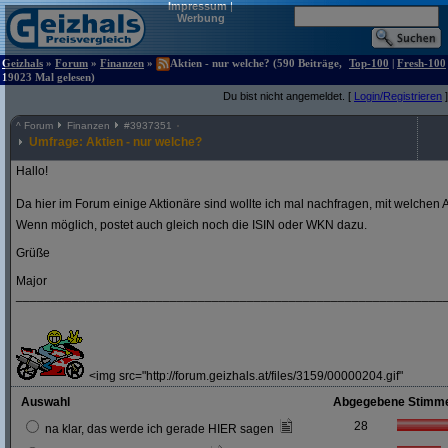
Impressum
|
Werbung
Geizhals
»
Forum
»
Finanzen
»
Aktien - nur welche? (590 Beiträge,
Top-100
|
Fresh-100
19023 Mal gelesen)
Du bist nicht angemeldet. [
Login/Registrieren
]
^
Forum
Finanzen
#
3937351
Umfrage: Aktien - nur welche?
Hallo!
Da hier im Forum einige Aktionäre sind wollte ich mal nachfragen, mit welchen A
Wenn möglich, postet auch gleich noch die ISIN oder WKN dazu.
Grüße
Major
_____________________________________________________________
<img src="http://forum.geizhals.at/files/3159/00000204.gif"
Auswahl
Abgegebene Stimm
28
na klar, das werde ich gerade HIER sagen