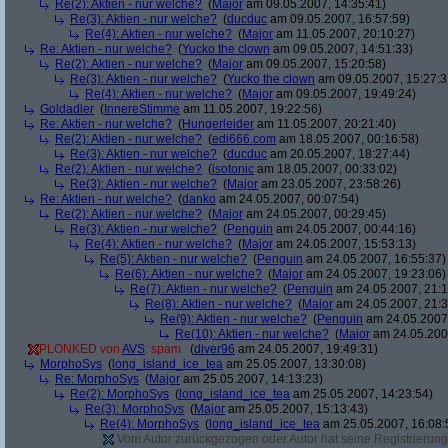
Re(2): Aktien - nur welche?
(
Major
am 09.05.2007, 14:35:41)
Re(3): Aktien - nur welche?
(
ducduc
am 09.05.2007, 16:57:59)
Re(4): Aktien - nur welche?
(
Major
am 11.05.2007, 20:10:27)
Re: Aktien - nur welche?
(
Yucko the clown
am 09.05.2007, 14:51:33)
Re(2): Aktien - nur welche?
(
Major
am 09.05.2007, 15:20:58)
Re(3): Aktien - nur welche?
(
Yucko the clown
am 09.05.2007, 15:27:3
Re(4): Aktien - nur welche?
(
Major
am 09.05.2007, 19:49:24)
Goldadler
(
InnereStimme
am 11.05.2007, 19:22:56)
Re: Aktien - nur welche?
(
Hungerleider
am 11.05.2007, 20:21:40)
Re(2): Aktien - nur welche?
(
edi666.com
am 18.05.2007, 00:16:58)
Re(3): Aktien - nur welche?
(
ducduc
am 20.05.2007, 18:27:44)
Re(2): Aktien - nur welche?
(
isotonic
am 18.05.2007, 00:33:02)
Re(3): Aktien - nur welche?
(
Major
am 23.05.2007, 23:58:26)
Re: Aktien - nur welche?
(
danko
am 24.05.2007, 00:07:54)
Re(2): Aktien - nur welche?
(
Major
am 24.05.2007, 00:29:45)
Re(3): Aktien - nur welche?
(
Penguin
am 24.05.2007, 00:44:16)
Re(4): Aktien - nur welche?
(
Major
am 24.05.2007, 15:53:13)
Re(5): Aktien - nur welche?
(
Penguin
am 24.05.2007, 16:55:37)
Re(6): Aktien - nur welche?
(
Major
am 24.05.2007, 19:23:06)
Re(7): Aktien - nur welche?
(
Penguin
am 24.05.2007, 21:1
Re(8): Aktien - nur welche?
(
Major
am 24.05.2007, 21:3
Re(9): Aktien - nur welche?
(
Penguin
am 24.05.2007,
Re(10): Aktien - nur welche?
(
Major
am 24.05.2007
PLONKED von
AVS
: spam
(
diver96
am 24.05.2007, 19:49:31)
MorphoSys
(
long_island_ice_tea
am 25.05.2007, 13:30:08)
Re: MorphoSys
(
Major
am 25.05.2007, 14:13:23)
Re(2): MorphoSys
(
long_island_ice_tea
am 25.05.2007, 14:23:54)
Re(3): MorphoSys
(
Major
am 25.05.2007, 15:13:43)
Re(4): MorphoSys
(
long_island_ice_tea
am 25.05.2007, 16:08:
Vom Autor zurückgezogen oder Autor hat seine Registrierung 