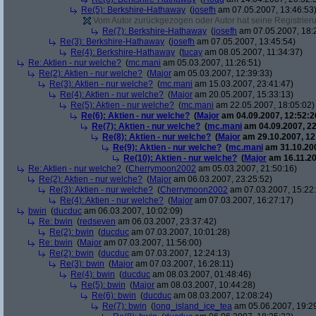
Re(5): Berkshire-Hathaway
(
josefh
am 07.05.2007, 13:46:53
Vom Autor zurückgezogen oder Autor hat seine Registrierun
Re(7): Berkshire-Hathaway
(
josefh
am 07.05.2007, 18:
Re(3): Berkshire-Hathaway
(
josefh
am 07.05.2007, 13:45:54)
Re(4): Berkshire-Hathaway
(
tucay
am 08.05.2007, 11:34:37)
Re: Aktien - nur welche?
(
mc.mani
am 05.03.2007, 11:26:51)
Re(2): Aktien - nur welche?
(
Major
am 05.03.2007, 12:39:33)
Re(3): Aktien - nur welche?
(
mc.mani
am 15.03.2007, 23:41:47)
Re(4): Aktien - nur welche?
(
Major
am 20.05.2007, 15:33:13)
Re(5): Aktien - nur welche?
(
mc.mani
am 22.05.2007, 18:05:02)
Re(6): Aktien - nur welche?
(
Major
am 04.09.2007, 12:52:2
Re(7): Aktien - nur welche?
(
mc.mani
am 04.09.2007, 22
Re(8): Aktien - nur welche?
(
Major
am 29.10.2007, 12
Re(9): Aktien - nur welche?
(
mc.mani
am 31.10.200
Re(10): Aktien - nur welche?
(
Major
am 16.11.20
Re: Aktien - nur welche?
(
Cherrymoon2002
am 05.03.2007, 21:50:16)
Re(2): Aktien - nur welche?
(
Major
am 06.03.2007, 23:25:52)
Re(3): Aktien - nur welche?
(
Cherrymoon2002
am 07.03.2007, 15:22
Re(4): Aktien - nur welche?
(
Major
am 07.03.2007, 16:27:17)
bwin
(
ducduc
am 06.03.2007, 10:02:09)
Re: bwin
(
redseven
am 06.03.2007, 23:37:42)
Re(2): bwin
(
ducduc
am 07.03.2007, 10:01:28)
Re: bwin
(
Major
am 07.03.2007, 11:56:00)
Re(2): bwin
(
ducduc
am 07.03.2007, 12:24:13)
Re(3): bwin
(
Major
am 07.03.2007, 16:28:11)
Re(4): bwin
(
ducduc
am 08.03.2007, 01:48:46)
Re(5): bwin
(
Major
am 08.03.2007, 10:44:28)
Re(6): bwin
(
ducduc
am 08.03.2007, 12:08:24)
Re(7): bwin
(
long_island_ice_tea
am 05.06.2007, 19:2