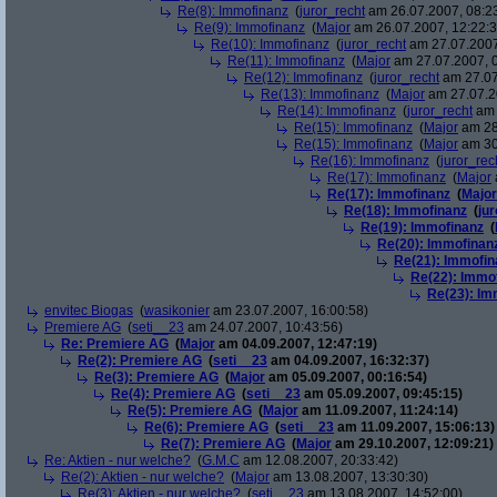
Re(8): Immofinanz
(
juror_recht
am 26.07.2007, 08:2
Re(9): Immofinanz
(
Major
am 26.07.2007, 12:22:3
Re(10): Immofinanz
(
juror_recht
am 27.07.2007
Re(11): Immofinanz
(
Major
am 27.07.2007, 0
Re(12): Immofinanz
(
juror_recht
am 27.07
Re(13): Immofinanz
(
Major
am 27.07.2
Re(14): Immofinanz
(
juror_recht
am 
Re(15): Immofinanz
(
Major
am 28
Re(15): Immofinanz
(
Major
am 30
Re(16): Immofinanz
(
juror_rec
Re(17): Immofinanz
(
Major
Re(17): Immofinanz
(
Major
Re(18): Immofinanz
(
ju
Re(19): Immofinanz
(
Re(20): Immofinan
Re(21): Immofin
Re(22): Immo
Re(23): Im
envitec Biogas
(
wasikonier
am 23.07.2007, 16:00:58)
Premiere AG
(
seti__23
am 24.07.2007, 10:43:56)
Re: Premiere AG
(
Major
am 04.09.2007, 12:47:19)
Re(2): Premiere AG
(
seti__23
am 04.09.2007, 16:32:37)
Re(3): Premiere AG
(
Major
am 05.09.2007, 00:16:54)
Re(4): Premiere AG
(
seti__23
am 05.09.2007, 09:45:15)
Re(5): Premiere AG
(
Major
am 11.09.2007, 11:24:14)
Re(6): Premiere AG
(
seti__23
am 11.09.2007, 15:06:13)
Re(7): Premiere AG
(
Major
am 29.10.2007, 12:09:21)
Re: Aktien - nur welche?
(
G.M.C
am 12.08.2007, 20:33:42)
Re(2): Aktien - nur welche?
(
Major
am 13.08.2007, 13:30:30)
Re(3): Aktien - nur welche?
(
seti__23
am 13.08.2007, 14:52:00)