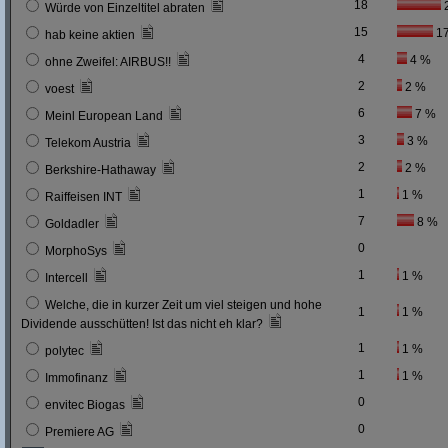
18
Würde von Einzeltitel abraten
15
1
hab keine aktien
4
4 %
ohne Zweifel: AIRBUS!!
2
2 %
voest
6
7 %
Meinl European Land
3
3 %
Telekom Austria
2
2 %
Berkshire-Hathaway
1
1 %
Raiffeisen INT
7
8 %
Goldadler
0
MorphoSys
1
1 %
Intercell
Welche, die in kurzer Zeit um viel steigen und hohe
1
1 %
Dividende ausschütten! Ist das nicht eh klar?
1
1 %
polytec
1
1 %
Immofinanz
0
envitec Biogas
0
Premiere AG