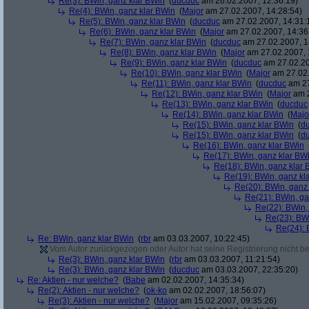
Re(3): BWin, ganz klar BWin
(
ducduc
am 26.02.2007, 12:36:19)
Re(4): BWin, ganz klar BWin
(
Major
am 27.02.2007, 14:28:54)
Re(5): BWin, ganz klar BWin
(
ducduc
am 27.02.2007, 14:31:
Re(6): BWin, ganz klar BWin
(
Major
am 27.02.2007, 14:36
Re(7): BWin, ganz klar BWin
(
ducduc
am 27.02.2007, 1
Re(8): BWin, ganz klar BWin
(
Major
am 27.02.2007, 
Re(9): BWin, ganz klar BWin
(
ducduc
am 27.02.20
Re(10): BWin, ganz klar BWin
(
Major
am 27.02.
Re(11): BWin, ganz klar BWin
(
ducduc
am 27
Re(12): BWin, ganz klar BWin
(
Major
am 2
Re(13): BWin, ganz klar BWin
(
ducduc
Re(14): BWin, ganz klar BWin
(
Majo
Re(15): BWin, ganz klar BWin
(
d
Re(15): BWin, ganz klar BWin
(
d
Re(16): BWin, ganz klar BWin
Re(17): BWin, ganz klar BW
Re(18): BWin, ganz klar 
Re(19): BWin, ganz kl
Re(20): BWin, ganz
Re(21): BWin, ga
Re(22): BWin,
Re(23): BW
Re(24): 
Re: BWin, ganz klar BWin
(
rbr
am 03.03.2007, 10:22:45)
Vom Autor zurückgezogen oder Autor hat seine Registrierung nicht bes
Re(3): BWin, ganz klar BWin
(
rbr
am 03.03.2007, 11:21:54)
Re(3): BWin, ganz klar BWin
(
ducduc
am 03.03.2007, 22:35:20)
Re: Aktien - nur welche?
(
Babe
am 02.02.2007, 14:35:34)
Re(2): Aktien - nur welche?
(
ok-ko
am 02.02.2007, 18:56:07)
Re(3): Aktien - nur welche?
(
Major
am 15.02.2007, 09:35:26)