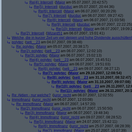
Re(4): Intercell
(
Major
am 05.07.2007, 20:42:57)
Re(5): Intercell
(
ducduc
am 05.07.2007, 20:44:36)
Re(6): Intercell
(
Major
am 06.07.2007, 00:20:29)
Re(7): Intercell
(
ducduc
am 06.07.2007, 09:27:42)
Re(8): Intercell
(
Major
am 06.07.2007, 21:03:58)
Re(9): Intercell
(
ducduc
am 06.07.2007, 22:22:25)
Re(10): Intercell
(
Major
am 08.07.2007, 19:09:
Re(2): Intercell
(
Wizard51
am 06.07.2007, 15:01:41)
Welche, die in kurzer Zeit um viel steigen und hohe Dividende ausschütten! 
polytec
(
seti__23
am 04.07.2007, 09:38:48)
Re: polytec
(
Major
am 05.07.2007, 20:38:17)
Re(2): polytec
(
seti__23
am 06.07.2007, 12:02:10)
Re(3): polytec
(
Major
am 06.07.2007, 15:02:13)
Re(4): polytec
(
seti__23
am 06.07.2007, 15:45:51)
Re(5): polytec
(
Major
am 06.07.2007, 19:51:03)
Re(6): polytec
(
seti__23
am 09.07.2007, 08:27:12)
Re(7): polytec
(
Major
am 29.10.2007, 12:08:54)
Re(8): polytec
(
seti__23
am 31.10.2007, 08:32:47)
Re(9): polytec
(
Major
am 31.10.2007, 09:07:08)
Re(10): polytec
(
seti__23
am 26.11.2007, 12:
Re(11): polytec
(
Major
am 26.11.2007, 20:1
Re: Aktien - nur welche?
(
juror_recht
am 06.07.2007, 12:02:55)
Immofinanz
(
juror_recht
am 06.07.2007, 12:03:08)
Re: Immofinanz
(
Major
am 06.07.2007, 14:57:20)
Re(2): Immofinanz
(
juror_recht
am 06.07.2007, 15:50:50)
Re(3): Immofinanz
(
Major
am 06.07.2007, 19:48:34)
Re(4): Immofinanz
(
juror_recht
am 09.07.2007, 08:28:52)
Re(5): Immofinanz
(
Major
am 24.07.2007, 15:42:11)
Re(6): Immofinanz
(
juror_recht
am 25.07.2007, 08:28:39)
Re(7): Immofinanz
(
Major
am 25.07.2007, 16:07:39)