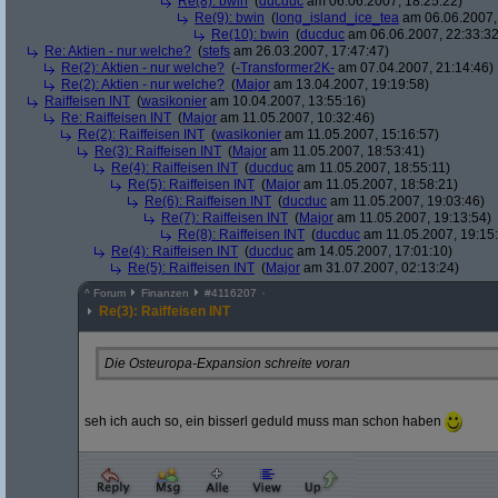
Re(8): bwin
(
ducduc
am 06.06.2007, 18:25:22)
Re(9): bwin
(
long_island_ice_tea
am 06.06.2007,
Re(10): bwin
(
ducduc
am 06.06.2007, 22:33:32
Re: Aktien - nur welche?
(
stefs
am 26.03.2007, 17:47:47)
Re(2): Aktien - nur welche?
(
-Transformer2K-
am 07.04.2007, 21:14:46)
Re(2): Aktien - nur welche?
(
Major
am 13.04.2007, 19:19:58)
Raiffeisen INT
(
wasikonier
am 10.04.2007, 13:55:16)
Re: Raiffeisen INT
(
Major
am 11.05.2007, 10:32:46)
Re(2): Raiffeisen INT
(
wasikonier
am 11.05.2007, 15:16:57)
Re(3): Raiffeisen INT
(
Major
am 11.05.2007, 18:53:41)
Re(4): Raiffeisen INT
(
ducduc
am 11.05.2007, 18:55:11)
Re(5): Raiffeisen INT
(
Major
am 11.05.2007, 18:58:21)
Re(6): Raiffeisen INT
(
ducduc
am 11.05.2007, 19:03:46)
Re(7): Raiffeisen INT
(
Major
am 11.05.2007, 19:13:54)
Re(8): Raiffeisen INT
(
ducduc
am 11.05.2007, 19:15
Re(4): Raiffeisen INT
(
ducduc
am 14.05.2007, 17:01:10)
Re(5): Raiffeisen INT
(
Major
am 31.07.2007, 02:13:24)
^
Forum
Finanzen
#
4116207
Re(3): Raiffeisen INT
Die Osteuropa-Expansion schreite voran
seh ich auch so, ein bisserl geduld muss man schon haben