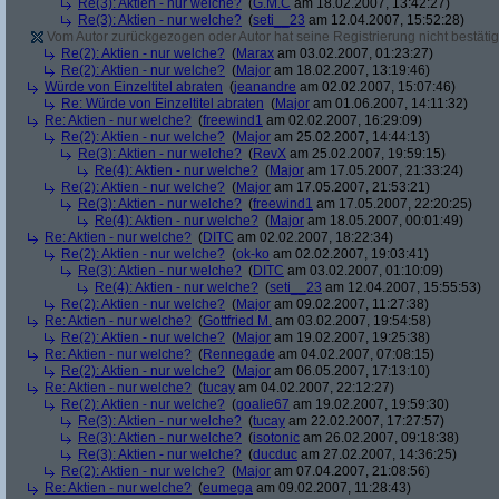
Re(3): Aktien - nur welche?
(
G.M.C
am 18.02.2007, 13:42:27)
Re(3): Aktien - nur welche?
(
seti__23
am 12.04.2007, 15:52:28)
Vom Autor zurückgezogen oder Autor hat seine Registrierung nicht bestätig
Re(2): Aktien - nur welche?
(
Marax
am 03.02.2007, 01:23:27)
Re(2): Aktien - nur welche?
(
Major
am 18.02.2007, 13:19:46)
Würde von Einzeltitel abraten
(
jeanandre
am 02.02.2007, 15:07:46)
Re: Würde von Einzeltitel abraten
(
Major
am 01.06.2007, 14:11:32)
Re: Aktien - nur welche?
(
freewind1
am 02.02.2007, 16:29:09)
Re(2): Aktien - nur welche?
(
Major
am 25.02.2007, 14:44:13)
Re(3): Aktien - nur welche?
(
RevX
am 25.02.2007, 19:59:15)
Re(4): Aktien - nur welche?
(
Major
am 17.05.2007, 21:33:24)
Re(2): Aktien - nur welche?
(
Major
am 17.05.2007, 21:53:21)
Re(3): Aktien - nur welche?
(
freewind1
am 17.05.2007, 22:20:25)
Re(4): Aktien - nur welche?
(
Major
am 18.05.2007, 00:01:49)
Re: Aktien - nur welche?
(
DITC
am 02.02.2007, 18:22:34)
Re(2): Aktien - nur welche?
(
ok-ko
am 02.02.2007, 19:03:41)
Re(3): Aktien - nur welche?
(
DITC
am 03.02.2007, 01:10:09)
Re(4): Aktien - nur welche?
(
seti__23
am 12.04.2007, 15:55:53)
Re(2): Aktien - nur welche?
(
Major
am 09.02.2007, 11:27:38)
Re: Aktien - nur welche?
(
Gottfried M.
am 03.02.2007, 19:54:58)
Re(2): Aktien - nur welche?
(
Major
am 19.02.2007, 19:25:38)
Re: Aktien - nur welche?
(
Rennegade
am 04.02.2007, 07:08:15)
Re(2): Aktien - nur welche?
(
Major
am 06.05.2007, 17:13:10)
Re: Aktien - nur welche?
(
tucay
am 04.02.2007, 22:12:27)
Re(2): Aktien - nur welche?
(
goalie67
am 19.02.2007, 19:59:30)
Re(3): Aktien - nur welche?
(
tucay
am 22.02.2007, 17:27:57)
Re(3): Aktien - nur welche?
(
isotonic
am 26.02.2007, 09:18:38)
Re(3): Aktien - nur welche?
(
ducduc
am 27.02.2007, 14:36:25)
Re(2): Aktien - nur welche?
(
Major
am 07.04.2007, 21:08:56)
Re: Aktien - nur welche?
(
eumega
am 09.02.2007, 11:28:43)