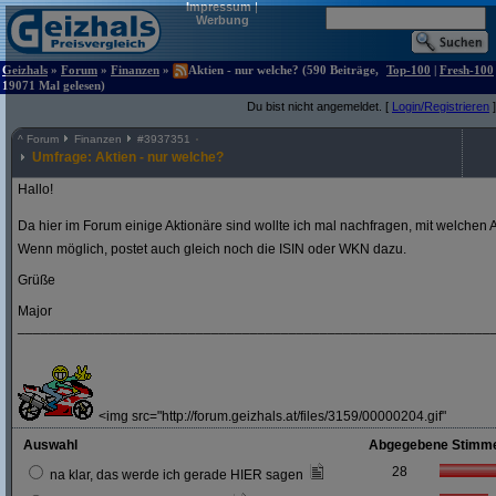
Impressum
|
Werbung
Geizhals
»
Forum
»
Finanzen
»
Aktien - nur welche? (590 Beiträge,
Top-100
|
Fresh-100
19071 Mal gelesen)
Du bist nicht angemeldet. [
Login/Registrieren
]
^
Forum
Finanzen
#
3937351
Umfrage: Aktien - nur welche?
Hallo!
Da hier im Forum einige Aktionäre sind wollte ich mal nachfragen, mit welchen A
Wenn möglich, postet auch gleich noch die ISIN oder WKN dazu.
Grüße
Major
_____________________________________________________________
<img src="http://forum.geizhals.at/files/3159/00000204.gif"
Auswahl
Abgegebene Stimm
28
na klar, das werde ich gerade HIER sagen