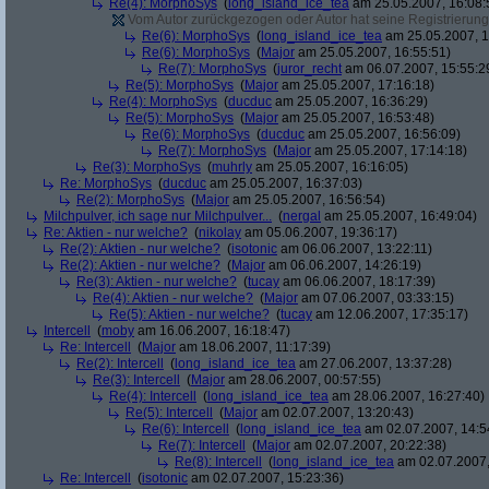
Re(4): MorphoSys
(
long_island_ice_tea
am 25.05.2007, 16:08:
Vom Autor zurückgezogen oder Autor hat seine Registrierung 
Re(6): MorphoSys
(
long_island_ice_tea
am 25.05.2007, 1
Re(6): MorphoSys
(
Major
am 25.05.2007, 16:55:51)
Re(7): MorphoSys
(
juror_recht
am 06.07.2007, 15:55:2
Re(5): MorphoSys
(
Major
am 25.05.2007, 17:16:18)
Re(4): MorphoSys
(
ducduc
am 25.05.2007, 16:36:29)
Re(5): MorphoSys
(
Major
am 25.05.2007, 16:53:48)
Re(6): MorphoSys
(
ducduc
am 25.05.2007, 16:56:09)
Re(7): MorphoSys
(
Major
am 25.05.2007, 17:14:18)
Re(3): MorphoSys
(
muhrly
am 25.05.2007, 16:16:05)
Re: MorphoSys
(
ducduc
am 25.05.2007, 16:37:03)
Re(2): MorphoSys
(
Major
am 25.05.2007, 16:56:54)
Milchpulver, ich sage nur Milchpulver...
(
nergal
am 25.05.2007, 16:49:04)
Re: Aktien - nur welche?
(
nikolay
am 05.06.2007, 19:36:17)
Re(2): Aktien - nur welche?
(
isotonic
am 06.06.2007, 13:22:11)
Re(2): Aktien - nur welche?
(
Major
am 06.06.2007, 14:26:19)
Re(3): Aktien - nur welche?
(
tucay
am 06.06.2007, 18:17:39)
Re(4): Aktien - nur welche?
(
Major
am 07.06.2007, 03:33:15)
Re(5): Aktien - nur welche?
(
tucay
am 12.06.2007, 17:35:17)
Intercell
(
moby
am 16.06.2007, 16:18:47)
Re: Intercell
(
Major
am 18.06.2007, 11:17:39)
Re(2): Intercell
(
long_island_ice_tea
am 27.06.2007, 13:37:28)
Re(3): Intercell
(
Major
am 28.06.2007, 00:57:55)
Re(4): Intercell
(
long_island_ice_tea
am 28.06.2007, 16:27:40)
Re(5): Intercell
(
Major
am 02.07.2007, 13:20:43)
Re(6): Intercell
(
long_island_ice_tea
am 02.07.2007, 14:5
Re(7): Intercell
(
Major
am 02.07.2007, 20:22:38)
Re(8): Intercell
(
long_island_ice_tea
am 02.07.2007,
Re: Intercell
(
isotonic
am 02.07.2007, 15:23:36)