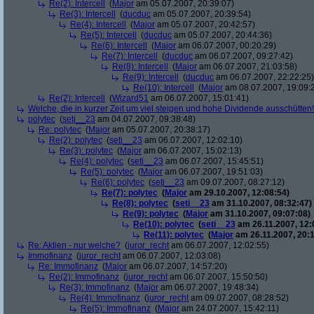
Re(2): Intercell
(
Major
am 05.07.2007, 20:39:07)
Re(3): Intercell
(
ducduc
am 05.07.2007, 20:39:54)
Re(4): Intercell
(
Major
am 05.07.2007, 20:42:57)
Re(5): Intercell
(
ducduc
am 05.07.2007, 20:44:36)
Re(6): Intercell
(
Major
am 06.07.2007, 00:20:29)
Re(7): Intercell
(
ducduc
am 06.07.2007, 09:27:42)
Re(8): Intercell
(
Major
am 06.07.2007, 21:03:58)
Re(9): Intercell
(
ducduc
am 06.07.2007, 22:22:25)
Re(10): Intercell
(
Major
am 08.07.2007, 19:09:
Re(2): Intercell
(
Wizard51
am 06.07.2007, 15:01:41)
Welche, die in kurzer Zeit um viel steigen und hohe Dividende ausschütten! 
polytec
(
seti__23
am 04.07.2007, 09:38:48)
Re: polytec
(
Major
am 05.07.2007, 20:38:17)
Re(2): polytec
(
seti__23
am 06.07.2007, 12:02:10)
Re(3): polytec
(
Major
am 06.07.2007, 15:02:13)
Re(4): polytec
(
seti__23
am 06.07.2007, 15:45:51)
Re(5): polytec
(
Major
am 06.07.2007, 19:51:03)
Re(6): polytec
(
seti__23
am 09.07.2007, 08:27:12)
Re(7): polytec
(
Major
am 29.10.2007, 12:08:54)
Re(8): polytec
(
seti__23
am 31.10.2007, 08:32:47)
Re(9): polytec
(
Major
am 31.10.2007, 09:07:08)
Re(10): polytec
(
seti__23
am 26.11.2007, 12:
Re(11): polytec
(
Major
am 26.11.2007, 20:1
Re: Aktien - nur welche?
(
juror_recht
am 06.07.2007, 12:02:55)
Immofinanz
(
juror_recht
am 06.07.2007, 12:03:08)
Re: Immofinanz
(
Major
am 06.07.2007, 14:57:20)
Re(2): Immofinanz
(
juror_recht
am 06.07.2007, 15:50:50)
Re(3): Immofinanz
(
Major
am 06.07.2007, 19:48:34)
Re(4): Immofinanz
(
juror_recht
am 09.07.2007, 08:28:52)
Re(5): Immofinanz
(
Major
am 24.07.2007, 15:42:11)