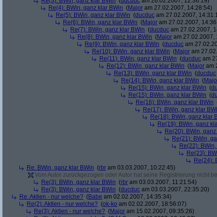
Re(3): BWin, ganz klar BWin
(
ducduc
am 26.02.2007, 12:36:19)
Re(4): BWin, ganz klar BWin
(
Major
am 27.02.2007, 14:28:54)
Re(5): BWin, ganz klar BWin
(
ducduc
am 27.02.2007, 14:31:
Re(6): BWin, ganz klar BWin
(
Major
am 27.02.2007, 14:36
Re(7): BWin, ganz klar BWin
(
ducduc
am 27.02.2007, 1
Re(8): BWin, ganz klar BWin
(
Major
am 27.02.2007, 
Re(9): BWin, ganz klar BWin
(
ducduc
am 27.02.20
Re(10): BWin, ganz klar BWin
(
Major
am 27.02.
Re(11): BWin, ganz klar BWin
(
ducduc
am 27
Re(12): BWin, ganz klar BWin
(
Major
am 2
Re(13): BWin, ganz klar BWin
(
ducduc
Re(14): BWin, ganz klar BWin
(
Majo
Re(15): BWin, ganz klar BWin
(
d
Re(15): BWin, ganz klar BWin
(
d
Re(16): BWin, ganz klar BWin
Re(17): BWin, ganz klar BW
Re(18): BWin, ganz klar 
Re(19): BWin, ganz kl
Re(20): BWin, ganz
Re(21): BWin, ga
Re(22): BWin,
Re(23): BW
Re(24): 
Re: BWin, ganz klar BWin
(
rbr
am 03.03.2007, 10:22:45)
Vom Autor zurückgezogen oder Autor hat seine Registrierung nicht bes
Re(3): BWin, ganz klar BWin
(
rbr
am 03.03.2007, 11:21:54)
Re(3): BWin, ganz klar BWin
(
ducduc
am 03.03.2007, 22:35:20)
Re: Aktien - nur welche?
(
Babe
am 02.02.2007, 14:35:34)
Re(2): Aktien - nur welche?
(
ok-ko
am 02.02.2007, 18:56:07)
Re(3): Aktien - nur welche?
(
Major
am 15.02.2007, 09:35:26)