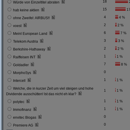
18
Würde von Einzeltitel abraten
15
1
hab keine aktien
4
4 %
ohne Zweifel: AIRBUS!!
2
2 %
voest
6
7 %
Meinl European Land
3
3 %
Telekom Austria
2
2 %
Berkshire-Hathaway
1
1 %
Raiffeisen INT
7
8 %
Goldadler
0
MorphoSys
1
1 %
Intercell
Welche, die in kurzer Zeit um viel steigen und hohe
1
1 %
Dividende ausschütten! Ist das nicht eh klar?
1
1 %
polytec
1
1 %
Immofinanz
0
envitec Biogas
0
Premiere AG