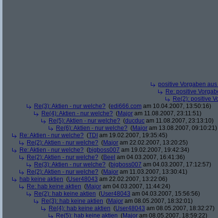
positive Vorgaben au
Re: positive Vorga
Re(2): positive 
Re(3): Aktien - nur welche?
(
edi666.com
am 10.04.2007, 13:50:16)
Re(4): Aktien - nur welche?
(
Major
am 11.08.2007, 23:11:51)
Re(5): Aktien - nur welche?
(
ducduc
am 11.08.2007, 23:13:10)
Re(6): Aktien - nur welche?
(
Major
am 13.08.2007, 09:10:21)
Re: Aktien - nur welche?
(
TDI
am 19.02.2007, 19:35:45)
Re(2): Aktien - nur welche?
(
Major
am 22.02.2007, 13:20:25)
Re: Aktien - nur welche?
(
bigboss007
am 19.02.2007, 19:42:34)
Re(2): Aktien - nur welche?
(
Beel
am 04.03.2007, 16:41:36)
Re(3): Aktien - nur welche?
(
bigboss007
am 04.03.2007, 17:12:57)
Re(2): Aktien - nur welche?
(
Major
am 11.03.2007, 13:30:41)
hab keine aktien
(
User48043
am 22.02.2007, 13:22:06)
Re: hab keine aktien
(
Major
am 04.03.2007, 11:44:24)
Re(2): hab keine aktien
(
User48043
am 04.03.2007, 15:56:56)
Re(3): hab keine aktien
(
Major
am 08.05.2007, 18:32:01)
Re(4): hab keine aktien
(
User48043
am 08.05.2007, 18:32:27)
Re(5): hab keine aktien
(
Major
am 08.05.2007, 18:59:22)