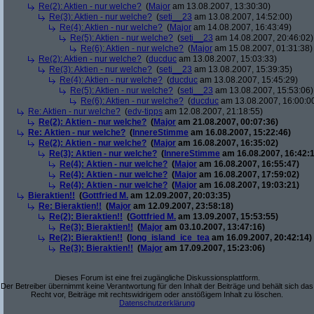
Re(2): Aktien - nur welche?
(
Major
am 13.08.2007, 13:30:30)
Re(3): Aktien - nur welche?
(
seti__23
am 13.08.2007, 14:52:00)
Re(4): Aktien - nur welche?
(
Major
am 14.08.2007, 16:43:49)
Re(5): Aktien - nur welche?
(
seti__23
am 14.08.2007, 20:46:02)
Re(6): Aktien - nur welche?
(
Major
am 15.08.2007, 01:31:38)
Re(2): Aktien - nur welche?
(
ducduc
am 13.08.2007, 15:03:33)
Re(3): Aktien - nur welche?
(
seti__23
am 13.08.2007, 15:39:35)
Re(4): Aktien - nur welche?
(
ducduc
am 13.08.2007, 15:45:29)
Re(5): Aktien - nur welche?
(
seti__23
am 13.08.2007, 15:53:06)
Re(6): Aktien - nur welche?
(
ducduc
am 13.08.2007, 16:00:0
Re: Aktien - nur welche?
(
edv-tipps
am 12.08.2007, 21:18:55)
Re(2): Aktien - nur welche?
(
Major
am 21.08.2007, 00:07:36)
Re: Aktien - nur welche?
(
InnereStimme
am 16.08.2007, 15:22:46)
Re(2): Aktien - nur welche?
(
Major
am 16.08.2007, 16:35:02)
Re(3): Aktien - nur welche?
(
InnereStimme
am 16.08.2007, 16:42:1
Re(4): Aktien - nur welche?
(
Major
am 16.08.2007, 16:55:47)
Re(4): Aktien - nur welche?
(
Major
am 16.08.2007, 17:59:02)
Re(4): Aktien - nur welche?
(
Major
am 16.08.2007, 19:03:21)
Bieraktien!!
(
Gottfried M.
am 12.09.2007, 20:03:35)
Re: Bieraktien!!
(
Major
am 12.09.2007, 23:58:18)
Re(2): Bieraktien!!
(
Gottfried M.
am 13.09.2007, 15:53:55)
Re(3): Bieraktien!!
(
Major
am 03.10.2007, 13:47:16)
Re(2): Bieraktien!!
(
long_island_ice_tea
am 16.09.2007, 20:42:14)
Re(3): Bieraktien!!
(
Major
am 17.09.2007, 15:23:06)
Dieses Forum ist eine frei zugängliche Diskussionsplattform.
Der Betreiber übernimmt keine Verantwortung für den Inhalt der Beiträge und behält sich das
Recht vor, Beiträge mit rechtswidrigem oder anstößigem Inhalt zu löschen.
Datenschutzerklärung