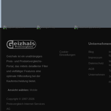
Unternehme
Cookie-
Blog
I
Einstellungen
f
Geizhals ist ein unabhängiges
Impressum
Preis- und Produktvergleichs-
W
Datenschutz
s
Portal, das mittels detaillierter Filter
AGB
T
und vielfältiger Features eine
Unternehmen
optimale Hilfestellung bei der
J
Kaufentscheidung bietet.
P
Ansicht wählen:
Mobile
Copyright © 1997-2026
Preisvergleich Internet Services
AG