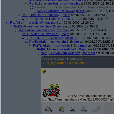
Re(5): Berkshire-Hathaway
(
josefh
am 07.05.2007, 13:46:53
Vom Autor zurückgezogen oder Autor hat seine Registrierun
Re(7): Berkshire-Hathaway
(
josefh
am 07.05.2007, 18:
Re(3): Berkshire-Hathaway
(
josefh
am 07.05.2007, 13:45:54)
Re(4): Berkshire-Hathaway
(
tucay
am 08.05.2007, 11:34:37)
Re: Aktien - nur welche?
(
mc.mani
am 05.03.2007, 11:26:51)
Re(2): Aktien - nur welche?
(
Major
am 05.03.2007, 12:39:33)
Re(3): Aktien - nur welche?
(
mc.mani
am 15.03.2007, 23:41:47)
Re(4): Aktien - nur welche?
(
Major
am 20.05.2007, 15:33:13)
Re(5): Aktien - nur welche?
(
mc.mani
am 22.05.2007, 18:05:02)
Re(6): Aktien - nur welche?
(
Major
am 04.09.2007, 12:52:2
Re(7): Aktien - nur welche?
(
mc.mani
am 04.09.2007, 22
Re(8): Aktien - nur welche?
(
Major
am 29.10.2007, 12
Re(9): Aktien - nur welche?
(
mc.mani
am 31.10.200
^
Forum
Finanzen
#
4450636
Re(10): Aktien - nur welche?
________________________________________
Viel Spaß beim Arbeiten! Ich lege 
src="http://forum.geizhals.at/files/3159/00000204.gif