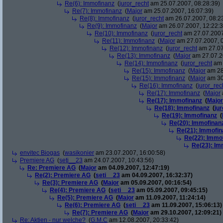
Re(6): Immofinanz
(
juror_recht
am 25.07.2007, 08:28:39)
Re(7): Immofinanz
(
Major
am 25.07.2007, 16:07:39)
Re(8): Immofinanz
(
juror_recht
am 26.07.2007, 08:2
Re(9): Immofinanz
(
Major
am 26.07.2007, 12:22:3
Re(10): Immofinanz
(
juror_recht
am 27.07.2007
Re(11): Immofinanz
(
Major
am 27.07.2007, 0
Re(12): Immofinanz
(
juror_recht
am 27.07
Re(13): Immofinanz
(
Major
am 27.07.2
Re(14): Immofinanz
(
juror_recht
am 
Re(15): Immofinanz
(
Major
am 28
Re(15): Immofinanz
(
Major
am 30
Re(16): Immofinanz
(
juror_rec
Re(17): Immofinanz
(
Major
Re(17): Immofinanz
(
Major
Re(18): Immofinanz
(
ju
Re(19): Immofinanz
(
Re(20): Immofinan
Re(21): Immofin
Re(22): Immo
Re(23): Im
envitec Biogas
(
wasikonier
am 23.07.2007, 16:00:58)
Premiere AG
(
seti__23
am 24.07.2007, 10:43:56)
Re: Premiere AG
(
Major
am 04.09.2007, 12:47:19)
Re(2): Premiere AG
(
seti__23
am 04.09.2007, 16:32:37)
Re(3): Premiere AG
(
Major
am 05.09.2007, 00:16:54)
Re(4): Premiere AG
(
seti__23
am 05.09.2007, 09:45:15)
Re(5): Premiere AG
(
Major
am 11.09.2007, 11:24:14)
Re(6): Premiere AG
(
seti__23
am 11.09.2007, 15:06:13)
Re(7): Premiere AG
(
Major
am 29.10.2007, 12:09:21)
Re: Aktien - nur welche?
(
G.M.C
am 12.08.2007, 20:33:42)