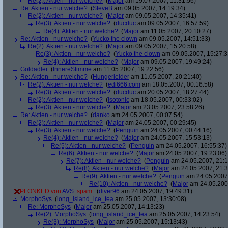
Re(2): Aktien - nur welche?
(
Major
am 19.07.2007, 11:31:56)
Re: Aktien - nur welche?
(
SteveB
am 09.05.2007, 14:19:34)
Re(2): Aktien - nur welche?
(
Major
am 09.05.2007, 14:35:41)
Re(3): Aktien - nur welche?
(
ducduc
am 09.05.2007, 16:57:59)
Re(4): Aktien - nur welche?
(
Major
am 11.05.2007, 20:10:27)
Re: Aktien - nur welche?
(
Yucko the clown
am 09.05.2007, 14:51:33)
Re(2): Aktien - nur welche?
(
Major
am 09.05.2007, 15:20:58)
Re(3): Aktien - nur welche?
(
Yucko the clown
am 09.05.2007, 15:27:3
Re(4): Aktien - nur welche?
(
Major
am 09.05.2007, 19:49:24)
Goldadler
(
InnereStimme
am 11.05.2007, 19:22:56)
Re: Aktien - nur welche?
(
Hungerleider
am 11.05.2007, 20:21:40)
Re(2): Aktien - nur welche?
(
edi666.com
am 18.05.2007, 00:16:58)
Re(3): Aktien - nur welche?
(
ducduc
am 20.05.2007, 18:27:44)
Re(2): Aktien - nur welche?
(
isotonic
am 18.05.2007, 00:33:02)
Re(3): Aktien - nur welche?
(
Major
am 23.05.2007, 23:58:26)
Re: Aktien - nur welche?
(
danko
am 24.05.2007, 00:07:54)
Re(2): Aktien - nur welche?
(
Major
am 24.05.2007, 00:29:45)
Re(3): Aktien - nur welche?
(
Penguin
am 24.05.2007, 00:44:16)
Re(4): Aktien - nur welche?
(
Major
am 24.05.2007, 15:53:13)
Re(5): Aktien - nur welche?
(
Penguin
am 24.05.2007, 16:55:37)
Re(6): Aktien - nur welche?
(
Major
am 24.05.2007, 19:23:06)
Re(7): Aktien - nur welche?
(
Penguin
am 24.05.2007, 21:1
Re(8): Aktien - nur welche?
(
Major
am 24.05.2007, 21:3
Re(9): Aktien - nur welche?
(
Penguin
am 24.05.2007,
Re(10): Aktien - nur welche?
(
Major
am 24.05.2007
PLONKED von
AVS
: spam
(
diver96
am 24.05.2007, 19:49:31)
MorphoSys
(
long_island_ice_tea
am 25.05.2007, 13:30:08)
Re: MorphoSys
(
Major
am 25.05.2007, 14:13:23)
Re(2): MorphoSys
(
long_island_ice_tea
am 25.05.2007, 14:23:54)
Re(3): MorphoSys
(
Major
am 25.05.2007, 15:13:43)