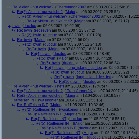
Re: Aktien - nur welche?
(
Cherrymoon2002
am 05.03.2007, 21:50:16)
Re(2): Aktien - nur welche?
(
Major
am 06.03.2007, 23:25:52)
Re(3): Aktien - nur welche?
(
Cherrymoon2002
am 07.03.2007, 15:22
Re(4): Aktien - nur welche?
(
Major
am 07.03.2007, 16:27:17)
bwin
(
ducduc
am 06.03.2007, 10:02:09)
Re: bwin
(
redseven
am 06.03.2007, 23:37:42)
Re(2): bwin
(
ducduc
am 07.03.2007, 10:01:28)
Re: bwin
(
Major
am 07.03.2007, 11:56:00)
Re(2): bwin
(
ducduc
am 07.03.2007, 12:24:13)
Re(3): bwin
(
Major
am 07.03.2007, 16:28:11)
Re(4): bwin
(
ducduc
am 08.03.2007, 01:48:46)
Re(5): bwin
(
Major
am 08.03.2007, 10:44:28)
Re(6): bwin
(
ducduc
am 08.03.2007, 12:08:24)
Re(7): bwin
(
long_island_ice_tea
am 05.06.2007, 19:2
Re(8): bwin
(
ducduc
am 06.06.2007, 18:25:22)
Re(9): bwin
(
long_island_ice_tea
am 06.06.2007,
Re(10): bwin
(
ducduc
am 06.06.2007, 22:33:32
Re: Aktien - nur welche?
(
stefs
am 26.03.2007, 17:47:47)
Re(2): Aktien - nur welche?
(
-Transformer2K-
am 07.04.2007, 21:14:46)
Re(2): Aktien - nur welche?
(
Major
am 13.04.2007, 19:19:58)
Raiffeisen INT
(
wasikonier
am 10.04.2007, 13:55:16)
Re: Raiffeisen INT
(
Major
am 11.05.2007, 10:32:46)
Re(2): Raiffeisen INT
(
wasikonier
am 11.05.2007, 15:16:57)
Re(3): Raiffeisen INT
(
Major
am 11.05.2007, 18:53:41)
Re(4): Raiffeisen INT
(
ducduc
am 11.05.2007, 18:55:11)
Re(5): Raiffeisen INT
(
Major
am 11.05.2007, 18:58:21)
Re(6): Raiffeisen INT
(
ducduc
am 11.05.2007, 19:03:46)
Re(7): Raiffeisen INT
(
Major
am 11.05.2007, 19:13:54)
Re(8): Raiffeisen INT
(
ducduc
am 11.05.2007, 19:15