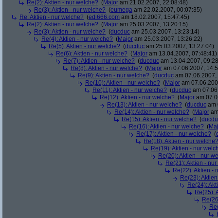
Re(2): Aktien - nur welche?
(
Major
am 21.02.2007, 22:08:48)
Re(3): Aktien - nur welche?
(
eumega
am 22.02.2007, 00:07:35)
Re: Aktien - nur welche?
(
edi666.com
am 18.02.2007, 15:47:45)
Re(2): Aktien - nur welche?
(
Major
am 25.03.2007, 13:20:15)
Re(3): Aktien - nur welche?
(
ducduc
am 25.03.2007, 13:23:14)
Re(4): Aktien - nur welche?
(
Major
am 25.03.2007, 13:26:22)
Re(5): Aktien - nur welche?
(
ducduc
am 25.03.2007, 13:27:04)
Re(6): Aktien - nur welche?
(
Major
am 13.04.2007, 07:48:41)
Re(7): Aktien - nur welche?
(
ducduc
am 13.04.2007, 09:28
Re(8): Aktien - nur welche?
(
Major
am 07.06.2007, 14:5
Re(9): Aktien - nur welche?
(
ducduc
am 07.06.2007, 
Re(10): Aktien - nur welche?
(
Major
am 07.06.2007
Re(11): Aktien - nur welche?
(
ducduc
am 07.06.
Re(12): Aktien - nur welche?
(
Major
am 07.06
Re(13): Aktien - nur welche?
(
ducduc
am 0
Re(14): Aktien - nur welche?
(
Major
am 
Re(15): Aktien - nur welche?
(
ducdu
Re(16): Aktien - nur welche?
(
Maj
Re(17): Aktien - nur welche?
(
Re(18): Aktien - nur welche
Re(19): Aktien - nur welc
Re(20): Aktien - nur w
Re(21): Aktien - nu
Re(22): Aktien -
Re(23): Aktien
Re(24): Akt
Re(25): 
Re(26)
Re(